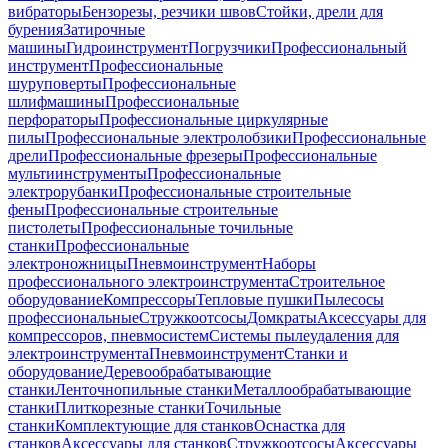
вибраторы
Бензорезы, резчики швов
Стойки, дрели для
бурения
Затирочные
машины
Гидроинструмент
Погрузчики
Профессиональный
инструмент
Профессиональные
шуруповерты
Профессиональные
шлифмашины
Профессиональные
перфораторы
Профессиональные циркулярные
пилы
Профессиональные электролобзики
Профессиональные
дрели
Профессиональные фрезеры
Профессиональные
мультиинструменты
Профессиональные
электрорубанки
Профессиональные строительные
фены
Профессиональные строительные
пистолеты
Профессиональные точильные
станки
Профессиональные
электроножницы
Пневмоинструмент
Наборы
профессионального электроинструмента
Строительное
оборудование
Компрессоры
Тепловые пушки
Пылесосы
профессиональные
Стружкоотсосы
Домкраты
Аксессуары для
компрессоров, пневмосистем
Системы пылеудаления для
электроинструмента
Пневмоинструмент
Станки и
оборудование
Деревообрабатывающие
станки
Ленточнопильные станки
Металлообрабатывающие
станки
Плиткорезные станки
Точильные
станки
Комплектующие для станков
Оснастка для
станков
Аксессуары для станков
Стружкоотсосы
Аксессуары