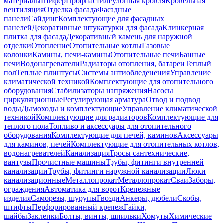
материалы
Шифер
Профнастил
Рулонная кровля
Кровельная
вентиляция
Отделка фасада
Фасадные
панели
Сайдинг
Комплектующие для фасадных
панелей
Декоративные штукатурки для фасада
Клинкерная
плитка для фасада
Декоративный камень для наружной
отделки
Отопление
Отопительные котлы
Газовые
колонки
Камины, печи-камины
Отопительные печи
Банные
печи
Водонагреватели
Радиаторы отопления, батареи
Теплый
пол
Теплые плинтусы
Системы антиобледенения
Управление
климатической техникой
Комплектующие для отопительного
оборудования
Стабилизаторы напряжения
Насосы
циркуляционные
Регулирующая арматура
Отвод и подвод
воды
Дымоходы и комплектующие
Управление климатической
техникой
Комплектующие для радиаторов
Комплектующие для
теплого пола
Топливо и аксессуары для отопительного
оборудования
Комплектующие для печей, каминов
Аксессуары
для каминов, печей
Комплектующие для отопительных котлов,
водонагревателей
Канализация
Тросы сантехнические,
вантузы
Прочистные машины
Трубы, фитинги внутренней
канализации
Трубы, фитинги наружной канализации
Люки
канализационные
Металлопрокат
Металлопрокат
Сваи
Заборы,
ограждения
Автоматика для ворот
Крепежные
изделия
Саморезы, шурупы
Гвозди
Анкеры, дюбели
Скобы,
штифты
Перфорированный крепеж
Гайки,
шайбы
Заклепки
Болты, винты, шпильки
Хомуты
Химические