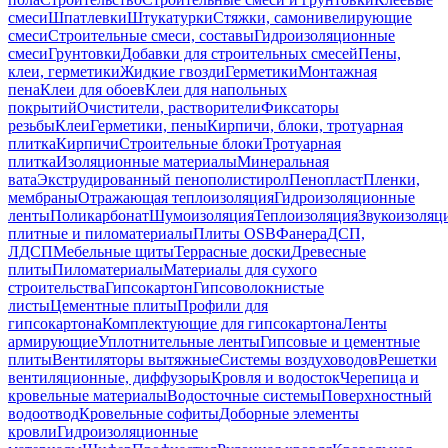
смеси
Шпатлевки
Штукатурки
Стяжки, самонивелирующие
смеси
Строительные смеси, составы
Гидроизоляционные
смеси
Грунтовки
Добавки для строительных смесей
Пены,
клеи, герметики
Жидкие гвозди
Герметики
Монтажная
пена
Клеи для обоев
Клеи для напольных
покрытий
Очистители, растворители
Фиксаторы
резьбы
Клеи
Герметики, пены
Кирпичи, блоки, тротуарная
плитка
Кирпичи
Строительные блоки
Тротуарная
плитка
Изоляционные материалы
Минеральная
вата
Экструдированный пенополистирол
Пенопласт
Пленки,
мембраны
Отражающая теплоизоляция
Гидроизоляционные
ленты
Поликарбонат
Шумоизоляция
Теплоизоляция
Звукоизоляц
плитные и пиломатериалы
Плиты OSB
Фанера
ДСП,
ЛДСП
Мебельные щиты
Террасные доски
Древесные
плиты
Пиломатериалы
Материалы для сухого
строительства
Гипсокартон
Гипсоволокнистые
листы
Цементные плиты
Профили для
гипсокартона
Комплектующие для гипсокартона
Ленты
армирующие
Уплотнительные ленты
Гипсовые и цементные
плиты
Вентиляторы вытяжные
Системы воздуховодов
Решетки
вентиляционные, диффузоры
Кровля и водосток
Черепица и
кровельные материалы
Водосточные системы
Поверхностный
водоотвод
Кровельные софиты
Доборные элементы
кровли
Гидроизоляционные