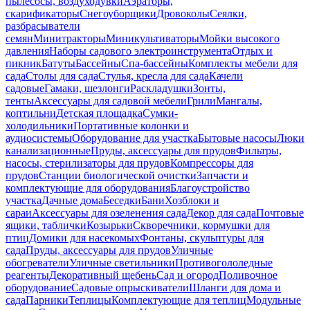
пылесосы, воздуходувки
Аэраторы,
скарификаторы
Снегоуборщики
Дровоколы
Сеялки,
разбрасыватели
семян
Минитракторы
Миникультиваторы
Мойки высокого
давления
Наборы садового электроинструмента
Отдых и
пикник
Батуты
Бассейны
Спа-бассейны
Комплекты мебели для
сада
Столы для сада
Стулья, кресла для сада
Качели
садовые
Гамаки, шезлонги
Раскладушки
Зонты,
тенты
Аксессуары для садовой мебели
Грили
Мангалы,
коптильни
Детская площадка
Сумки-
холодильники
Портативные колонки и
аудиосистемы
Оборудование для участка
Бытовые насосы
Люки
канализационные
Пруды, аксессуары для прудов
Фильтры,
насосы, стерилизаторы для прудов
Компрессоры для
прудов
Станции биологической очистки
Запчасти и
комплектующие для оборудования
Благоустройство
участка
Дачные дома
Беседки
Бани
Хозблоки и
сараи
Аксессуары для озеленения сада
Декор для сада
Почтовые
ящики, таблички
Козырьки
Скворечники, кормушки для
птиц
Домики для насекомых
Фонтаны, скульптуры для
сада
Пруды, аксессуары для прудов
Уличные
обогреватели
Уличные светильники
Противогололедные
реагенты
Декоративный щебень
Сад и огород
Поливочное
оборудование
Садовые опрыскиватели
Шланги для дома и
сада
Парники
Теплицы
Комплектующие для теплиц
Модульные