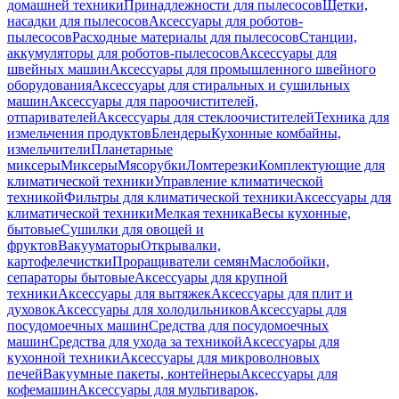
домашней техники
Принадлежности для пылесосов
Щетки,
насадки для пылесосов
Аксессуары для роботов-
пылесосов
Расходные материалы для пылесосов
Станции,
аккумуляторы для роботов-пылесосов
Аксессуары для
швейных машин
Аксессуары для промышленного швейного
оборудования
Аксессуары для стиральных и сушильных
машин
Аксессуары для пароочистителей,
отпаривателей
Аксессуары для стеклоочистителей
Техника для
измельчения продуктов
Блендеры
Кухонные комбайны,
измельчители
Планетарные
миксеры
Миксеры
Мясорубки
Ломтерезки
Комплектующие для
климатической техники
Управление климатической
техникой
Фильтры для климатической техники
Аксессуары для
климатической техники
Мелкая техника
Весы кухонные,
бытовые
Сушилки для овощей и
фруктов
Вакууматоры
Открывалки,
картофелечистки
Проращиватели семян
Маслобойки,
сепараторы бытовые
Аксессуары для крупной
техники
Аксессуары для вытяжек
Аксессуары для плит и
духовок
Аксессуары для холодильников
Аксессуары для
посудомоечных машин
Средства для посудомоечных
машин
Средства для ухода за техникой
Аксессуары для
кухонной техники
Аксессуары для микроволновых
печей
Вакуумные пакеты, контейнеры
Аксессуары для
кофемашин
Аксессуары для мультиварок,