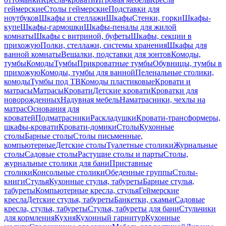
геймерские
Столы геймерские
Подставки для
ноутбуков
Шкафы и стеллажи
Шкафы
Стенки, горки
Шкафы-
купе
Шкафы-гармошки
Шкафы-пеналы для жилой
комнаты
Шкафы с витриной, буфеты
Шкафы, секции в
прихожую
Полки, стеллажи, системы хранения
Шкафы для
ванной комнаты
Вешалки, подставки для зонтов
Комоды,
тумбы
Комоды
Тумбы
Прикроватные тумбы
Обувницы, тумбы в
прихожую
Комоды, тумбы для ванной
Пеленальные столики,
комоды
Тумбы под ТВ
Комоды пластиковые
Кровати и
матрасы
Матрасы
Кровати
Детские кровати
Кроватки для
новорожденных
Надувная мебель
Наматрасники, чехлы на
матрас
Основания для
кроватей
Подматрасники
Раскладушки
Кровати-трансформеры,
шкафы-кровати
Кровати-домики
Столы
Кухонные
столы
Барные столы
Столы письменные,
компьютерные
Детские столы
Туалетные столики
Журнальные
столы
Садовые столы
Растущие столы и парты
Столы,
журнальные столики для бани
Приставные
столики
Консольные столики
Обеденные группы
Столы-
книги
Стулья
Кухонные стулья, табуреты
Барные стулья,
табуреты
Компьютерные кресла, стулья
Геймерские
кресла
Детские стулья, табуреты
Банкетки, скамьи
Садовые
кресла, стулья, табуреты
Стулья, табуреты для бани
Стульчики
для кормления
Кухня
Кухонный гарнитур
Кухонные