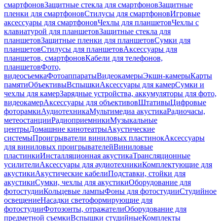
смартфонов
Защитные стекла для смартфонов
Защитные
пленки для смартфонов
Стилусы для смартфонов
Игровые
аксессуары для смартфонов
Чехлы для планшетов
Чехлы с
клавиатурой для планшетов
Защитные стекла для
планшетов
Защитные пленки для планшетов
Сумки для
планшетов
Стилусы для планшетов
Аксессуары для
планшетов, смартфонов
Кабели для телефонов,
планшетов
Фото,
видеосъемка
Фотоаппараты
Видеокамеры
Экшн-камеры
Карты
памяти
Объективы
Вспышки
Аксессуары для камер
Сумки и
чехлы для камер
Зарядные устройства, аккумуляторы для фото,
видеокамер
Аксессуары для объективов
Штативы
Цифровые
фоторамки
Аудиотехника
Мультимедиа акустика
Радиочасы,
метеостанции
Радиоприемники
Музыкальные
центры
Домашние кинотеатры
Акустические
системы
Проигрыватели виниловых пластинок
Аксессуары
для виниловых проигрывателей
Виниловые
пластинки
Инсталляционная акустика
Трансляционные
усилители
Аксессуары для аудиотехники
Комплектующие для
акустики
Акустические кабели
Подставки, стойки для
акустики
Сумки, чехлы для акустики
Оборудование для
фотостудии
Кольцевые лампы
Фоны для фотостудии
Студийное
освещение
Насадки светоформирующие для
фотостудии
Фотозонты, отражатели
Оборудование для
предметной съемки
Вспышки студийные
Комплекты