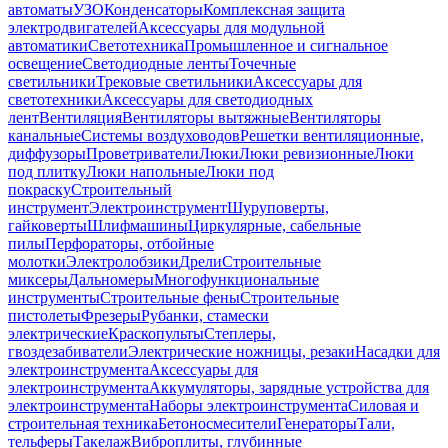
автоматы
УЗО
Конденсаторы
Комплексная защита
электродвигателей
Аксессуары для модульной
автоматики
Светотехника
Промышленное и сигнальное
освещение
Светодиодные ленты
Точечные
светильники
Трековые светильники
Аксессуары для
светотехники
Аксессуары для светодиодных
лент
Вентиляция
Вентиляторы вытяжные
Вентиляторы
канальные
Системы воздуховодов
Решетки вентиляционные,
диффузоры
Проветриватели
Люки
Люки ревизионные
Люки
под плитку
Люки напольные
Люки под
покраску
Строительный
инструмент
Электроинструмент
Шуруповерты,
гайковерты
Шлифмашины
Циркулярные, сабельные
пилы
Перфораторы, отбойные
молотки
Электролобзики
Дрели
Строительные
миксеры
Дальномеры
Многофункциональные
инструменты
Строительные фены
Строительные
пистолеты
Фрезеры
Рубанки, стамески
электрические
Краскопульты
Степлеры,
гвоздезабиватели
Электрические ножницы, резаки
Насадки для
электроинструмента
Аксессуары для
электроинструмента
Аккумуляторы, зарядные устройства для
электроинструмента
Наборы электроинструмента
Силовая и
строительная техника
Бетоносмесители
Генераторы
Тали,
тельферы
Такелаж
Виброплиты, глубинные