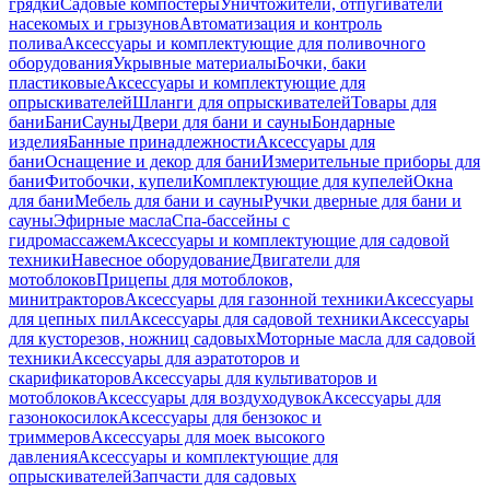
грядки
Садовые компостеры
Уничтожители, отпугиватели
насекомых и грызунов
Автоматизация и контроль
полива
Аксессуары и комплектующие для поливочного
оборудования
Укрывные материалы
Бочки, баки
пластиковые
Аксессуары и комплектующие для
опрыскивателей
Шланги для опрыскивателей
Товары для
бани
Бани
Сауны
Двери для бани и сауны
Бондарные
изделия
Банные принадлежности
Аксессуары для
бани
Оснащение и декор для бани
Измерительные приборы для
бани
Фитобочки, купели
Комплектующие для купелей
Окна
для бани
Мебель для бани и сауны
Ручки дверные для бани и
сауны
Эфирные масла
Спа-бассейны с
гидромассажем
Аксессуары и комплектующие для садовой
техники
Навесное оборудование
Двигатели для
мотоблоков
Прицепы для мотоблоков,
минитракторов
Аксессуары для газонной техники
Аксессуары
для цепных пил
Аксессуары для садовой техники
Аксессуары
для кусторезов, ножниц садовых
Моторные масла для садовой
техники
Аксессуары для аэратоторов и
скарификаторов
Аксессуары для культиваторов и
мотоблоков
Аксессуары для воздуходувок
Аксессуары для
газонокосилок
Аксессуары для бензокос и
триммеров
Аксессуары для моек высокого
давления
Аксессуары и комплектующие для
опрыскивателей
Запчасти для садовых