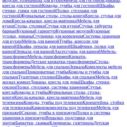
модули
Столешницы для кухни
Мебель для гостиной
Диваны,
кресла для гостиной
Комоды, тумбы для гостиной
Шкафы,
стенки, горки для гостиной
Полки, стеллажи для
гостиной
Журнальные столы, столы-книги
Кресла, стулья для
дома
Кресла-качалки, кресла-маятники
Мебель для
кухни
Столы, столики
Стулья для кухни
Стулья, табуреты
барные
Кухонный гарнитур
Кухонные модули
Кухонные
уголки, диваны
Стульчики для кормления
Системы хранения
для кухни
Мебель для ванной
Тумбы, консоли для
ванной
Шкафы, пеналы для ванной
Шкафчики, полки для
ванной
Зеркала для ванной
Аксессуары для ванной
Мебель-
трансформер
Мебель-трансформер
Кровати-
трансформеры
Детские кроватки-трансформеры
Столы-
трансформеры
Мебель для спальни
Зеркала
Комплекты мебели
для спальни
Прикроватные тумбы
Комоды и тумбы для
спальни
Туалетные столики
Шкафы для спальни
Мебель для
жилых комнат
Диваны, кресла для дома
Шкафы, стенки,
секции
Полки, стеллажи, системы хранения
Стулья,
кресла
Комоды и тумбы
Журнальные столы, столы-
книги
Кресла-качалки, кресла-маятники
Мебель для
телевизора
Комоды, тумбы под телевизор
Кронштейны, стойки
для телевизора
Каминокомплекты под телевизор
Мебель для
прихожей
Секции, тумбы в прихожую
Полки и системы
хранения в прихожую
Вешалки, подставки для
зонтов
Банкетки, скамьи
Ключницы, газетницы
Детская