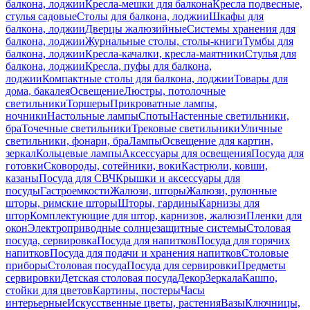
балкона, лоджии
Кресла-мешки для балкона
Кресла подвесные,
стулья садовые
Столы для балкона, лоджии
Шкафы для
балкона, лоджии
Дверцы жалюзийные
Системы хранения для
балкона, лоджии
Журнальные столы, столы-книги
Тумбы для
балкона, лоджии
Кресла-качалки, кресла-маятники
Стулья для
балкона, лоджии
Кресла, пуфы для балкона,
лоджии
Компактные столы для балкона, лоджии
Товары для
дома, бакалея
Освещение
Люстры, потолочные
светильники
Торшеры
Прикроватные лампы,
ночники
Настольные лампы
Споты
Настенные светильники,
бра
Точечные светильники
Трековые светильники
Уличные
светильники, фонари, бра
Лампы
Освещение для картин,
зеркал
Кольцевые лампы
Аксессуары для освещения
Посуда для
готовки
Сковороды, сотейники, воки
Кастрюли, ковши,
казаны
Посуда для СВЧ
Крышки и аксессуары для
посуды
Гастроемкости
Жалюзи, шторы
Жалюзи, рулонные
шторы, римские шторы
Шторы, гардины
Карнизы для
штор
Комплектующие для штор, карнизов, жалюзи
Пленки для
окон
Электроприводные солнцезащитные системы
Столовая
посуда, сервировка
Посуда для напитков
Посуда для горячих
напитков
Посуда для подачи и хранения напитков
Столовые
приборы
Столовая посуда
Посуда для сервировки
Предметы
сервировки
Детская столовая посуда
Декор
Зеркала
Кашпо,
стойки для цветов
Картины, постеры
Часы
интерьерные
Искусственные цветы, растения
Вазы
Ключницы,