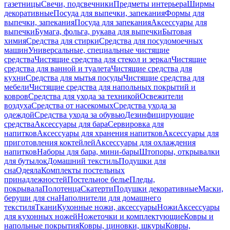
газетницы
Свечи, подсвечники
Предметы интерьера
Ширмы
декоративные
Посуда для выпечки, запекания
Формы для
выпечки, запекания
Посуда для запекания
Аксессуары для
выпечки
Бумага, фольга, рукава для выпечки
Бытовая
химия
Средства для стирки
Средства для посудомоечных
машин
Универсальные, специальные чистящие
средства
Чистящие средства для стекол и зеркал
Чистящие
средства для ванной и туалета
Чистящие средства для
кухни
Средства для мытья посуды
Чистящие средства для
мебели
Чистящие средства для напольных покрытий и
ковров
Средства для ухода за техникой
Освежители
воздуха
Средства от насекомых
Средства ухода за
одеждой
Средства ухода за обувью
Дезинфицирующие
средства
Аксессуары для бара
Сервировка для
напитков
Аксессуары для хранения напитков
Аксессуары для
приготовления коктейлей
Аксессуары для охлаждения
напитков
Наборы для бара, мини-бары
Штопоры, открывалки
для бутылок
Домашний текстиль
Подушки для
сна
Одеяла
Комплекты постельных
принадлежностей
Постельное белье
Пледы,
покрывала
Полотенца
Скатерти
Подушки декоративные
Маски,
беруши для сна
Наполнители для домашнего
текстиля
Ткани
Кухонные ножи, аксессуары
Ножи
Аксессуары
для кухонных ножей
Ножеточки и комплектующие
Ковры и
напольные покрытия
Ковры, циновки, шкуры
Ковры,