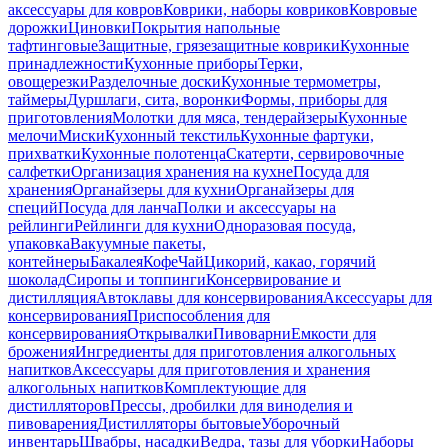
аксессуары для ковров
Коврики, наборы ковриков
Ковровые
дорожки
Циновки
Покрытия напольные
тафтинговые
Защитные, грязезащитные коврики
Кухонные
принадлежности
Кухонные приборы
Терки,
овощерезки
Разделочные доски
Кухонные термометры,
таймеры
Дуршлаги, сита, воронки
Формы, приборы для
приготовления
Молотки для мяса, тендерайзеры
Кухонные
мелочи
Миски
Кухонный текстиль
Кухонные фартуки,
прихватки
Кухонные полотенца
Скатерти, сервировочные
салфетки
Организация хранения на кухне
Посуда для
хранения
Органайзеры для кухни
Органайзеры для
специй
Посуда для ланча
Полки и аксессуары на
рейлинги
Рейлинги для кухни
Одноразовая посуда,
упаковка
Вакуумные пакеты,
контейнеры
Бакалея
Кофе
Чай
Цикорий, какао, горячий
шоколад
Сиропы и топпинги
Консервирование и
дистилляция
Автоклавы для консервирования
Аксессуары для
консервирования
Приспособления для
консервирования
Открывалки
Пивоварни
Емкости для
брожения
Ингредиенты для приготовления алкогольных
напитков
Аксессуары для приготовления и хранения
алкогольных напитков
Комплектующие для
дистилляторов
Прессы, дробилки для виноделия и
пивоварения
Дистилляторы бытовые
Уборочный
инвентарь
Швабры, насадки
Ведра, тазы для уборки
Наборы