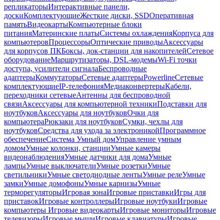
репликаторы
Интерактивные панели,
доски
Комплектующие
Жесткие диски, SSD
Оперативная
память
Видеокарты
Компьютерные блоки
питания
Материнские платы
Системы охлаждения
Корпуса для
компьютеров
Процессоры
Оптические приводы
Аксессуары
для корпусов ПК
Боксы, док-станции для накопителей
Сетевое
оборудование
Маршрутизаторы, DSL-модемы
Wi-Fi точки
доступа, усилители сигнала
Беспроводные
адаптеры
Коммутаторы
Сетевые адаптеры
Powerline
Сетевые
комплектующие
IP-телефония
Медиаконвертеры
Кабели,
переходники сетевые
Антенны для беспроводной
связи
Аксессуары для компьютерной техники
Подставки для
ноутбуков
Аксессуары для ноутбуков
Очки для
компьютера
Рюкзаки для ноутбуков
Сумки, чехлы для
ноутбуков
Средства для ухода за электроникой
Программное
обеспечение
Система Умный дом
Управление умным
домом
Умные колонки, станции
Умные камеры
видеонаблюдения
Умные датчики для дома
Умные
лампы
Умные выключатели
Умные розетки
Умные
светильники
Умные светодиодные ленты
Умные реле
Умные
замки
Умные домофоны
Умные карнизы
Умные
терморегуляторы
Игровая зона
Игровые приставки
Игры для
приставок
Игровые контроллеры
Игровые ноутбуки
Игровые
компьютеры
Игровые видеокарты
Игровые мониторы
Игровые
телевизоры
Игровые мыши
Игровые клавиатуры
Игровые