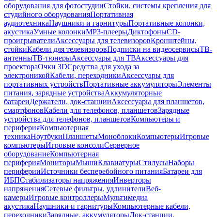
оборудования для фотостудии
Стойки, системы крепления для
студийного оборудования
Портативная
аудиотехника
Наушники и гарнитуры
Портативные колонки,
акустика
Умные колонки
MP3-плееры
Диктофоны
CD-
проигрыватели
Аксессуары для телевизоров
Кронштейны,
стойки
Кабели для телевизоров
Подписки на видеосервисы
ТВ-
антенны
ТВ-тюнеры
Аксессуары для ТВ
Аксессуары для
проектора
Очки 3D
Средства для ухода за
электроникой
Кабели, переходники
Аксессуары для
портативных устройств
Портативные аккумуляторы
Элементы
питания, зарядные устройства
Аккумуляторные
батареи
Держатели, док-станции
Аксессуары для планшетов,
смартфонов
Кабели для телефонов, планшетов
Зарядные
устройства для телефонов, планшетов
Компьютеры и
периферия
Компьютерная
техника
Ноутбуки
Планшеты
Моноблоки
Компьютеры
Игровые
компьютеры
Игровые консоли
Серверное
оборудование
Компьютерная
периферия
Мониторы
Мыши
Клавиатуры
Стилусы
Наборы
периферии
Источники бесперебойного питания
Батареи для
ИБП
Стабилизаторы напряжения
Инверторы
напряжения
Сетевые фильтры, удлинители
Веб-
камеры
Игровые контроллеры
Мультимедиа
акустика
Наушники и гарнитуры
Компьютерные кабели,
переходники
Зарядные, аккумуляторы
Док-станции,