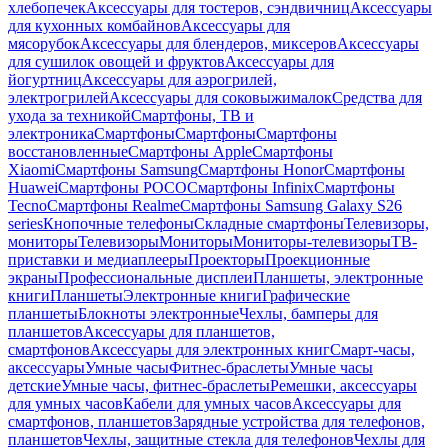
хлебопечек
Аксессуары для тостеров, сэндвичниц
Аксессуары
для кухонных комбайнов
Аксессуары для
мясорубок
Аксессуары для блендеров, миксеров
Аксессуары
для сушилок овощей и фруктов
Аксессуары для
йогуртниц
Аксессуары для аэрогрилей,
электрогрилей
Аксессуары для соковыжималок
Средства для
ухода за техникой
Смартфоны, ТВ и
электроника
Смартфоны
Смартфоны
Смартфоны
восстановленные
Смартфоны Apple
Смартфоны
Xiaomi
Смартфоны Samsung
Смартфоны Honor
Смартфоны
Huawei
Смартфоны POCO
Смартфоны Infinix
Смартфоны
Tecno
Смартфоны Realme
Смартфоны Samsung Galaxy S26
series
Кнопочные телефоны
Складные смартфоны
Телевизоры,
мониторы
Телевизоры
Мониторы
Мониторы-телевизоры
ТВ-
приставки и медиаплееры
Проекторы
Проекционные
экраны
Профессиональные дисплеи
Планшеты, электронные
книги
Планшеты
Электронные книги
Графические
планшеты
Блокноты электронные
Чехлы, бамперы для
планшетов
Аксессуары для планшетов,
смартфонов
Аксессуары для электронных книг
Смарт-часы,
аксессуары
Умные часы
Фитнес-браслеты
Умные часы
детские
Умные часы, фитнес-браслеты
Ремешки, аксессуары
для умных часов
Кабели для умных часов
Аксессуары для
смартфонов, планшетов
Зарядные устройства для телефонов,
планшетов
Чехлы, защитные стекла для телефонов
Чехлы для