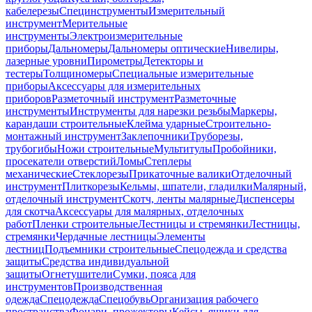
кабелерезы
Специнструменты
Измерительный
инструмент
Мерительные
инструменты
Электроизмерительные
приборы
Дальномеры
Дальномеры оптические
Нивелиры,
лазерные уровни
Пирометры
Детекторы и
тестеры
Толщиномеры
Специальные измерительные
приборы
Аксессуары для измерительных
приборов
Разметочный инструмент
Разметочные
инструменты
Инструменты для нарезки резьбы
Маркеры,
карандаши строительные
Клейма ударные
Строительно-
монтажный инструмент
Заклепочники
Труборезы,
трубогибы
Ножи строительные
Мультитулы
Пробойники,
просекатели отверстий
Ломы
Степлеры
механические
Стеклорезы
Прикаточные валики
Отделочный
инструмент
Плиткорезы
Кельмы, шпатели, гладилки
Малярный,
отделочный инструмент
Скотч, ленты малярные
Диспенсеры
для скотча
Аксессуары для малярных, отделочных
работ
Пленки строительные
Лестницы и стремянки
Лестницы,
стремянки
Чердачные лестницы
Элементы
лестниц
Подъемники строительные
Спецодежда и средства
защиты
Средства индивидуальной
защиты
Огнетушители
Сумки, пояса для
инструментов
Производственная
одежда
Спецодежда
Спецобувь
Организация рабочего
пространства
Фонари, прожекторы
Кейсы, ящики для