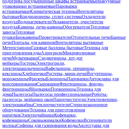
подогрева посуды
Винные шкафы встраиваемые
Вакуумные
упаковщики встраиваемые
Пароварки
встраиваемые
Климатическая техника
Вентиляторы
бытовые
Кондиционеры, сплит-системы
Охладители
воздуха
Водонагреватели
Увлажнители, очистители
воздуха
Камины, печи-камины
Обогреватели
Тепловые
завесы
Тепловые
пушки
Биокамины
Проветриватели
Отопительные печи
Банные
печи
Порталы для каминов
Вентиляторы вытяжные
Метеостанции
Газовые баллоны бытовые
Техника для
приготовления еды
Аэрогрили
Микроволновые
печи
Мультиварки
Сэндвичницы, хот-дог
мейкеры
Тостеры
Электрогрили,
электрошашлычницы
Вафельницы, орешницы,
кексницы
Хлебопечки
Ростеры, мини-печи
Йогуртницы,
мороженицы
Фризеры
Блинницы
Пароварки
Автоклавы для
консервирования
Сыроварни
Фритюрницы, фондю-
фритюрницы
Яйцеварки
Попкорницы
Техника для
дома
Пылесосы
Пылесосы профессиональные
Роботы-
пылесосы, мойщики окон
Пароочистители
Электровеники,
электрошвабры
Стеклоочистители
Стерилизационное
оборудование
Техника для приготовления
напитков
Электрочайники
Кофеварки,
кофемашины
Соковыжималки
Кофемолки
Вспениватели
молока
Сифоны для газирования воды
Аксессуары для