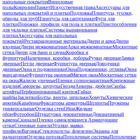
напольные покрытия
Виниловые
полы
Ковролин
Паркет
Искусственная трава
Аксессуары для
напольных покрытий и плитки
Подложка
Плинтусы, уголки,
обводы для труб
Плинтусы для сантехники
Фуги для
плитки
Порожки, профили для пола и плитки
Приспособления
для укладки плитки
Системы выравнивания
плитки
Аксессуары для напольных
покрытий
Реставрационные материалы
Двери и арки
Двери
входные
Двери межкомнатные
Арки межкомнатные
Москитные
сетки
Двери для бани и сауны
Коробки и
фурнитура
Наличники, коробки, доборы
Ручки дверные
Замки
дверные
Петли дверные
Фурнитура дверная
Доводчики
дверные
Окна и подоконники
Окна
Подоконники, отливы
Окна
мансардные
Фурнитура оконная
Мягкие окна
Москитные сетки
на окна
Жалюзи уличные
Пленки солнцезащитные
Крепежные
изделия
Саморезы, шурупы
Гвозди
Анкеры, дюбели
Скобы,
штифты
Перфорированный крепеж
Гайки,
шайбы
Заклепки
Болты, винты, шпильки
Хомуты
Химические
анкеры
Карабины
Фиксаторы арматуры
Шплинты
Пружины
универсальные
Отделка стен
Обои
Жидкие
обои
Фотообои
Штукатурки декоративные
Декоративный
камень
Скинали
Пленки самоклеящиеся
Армирующие
сетки
Стеновые панели
Уголки, маяки,
профили
Вагонка
Стеклохолсты, флизелин
Экраны для
радиаторов
Отделка потолка
Потолочные системы
Потолочные