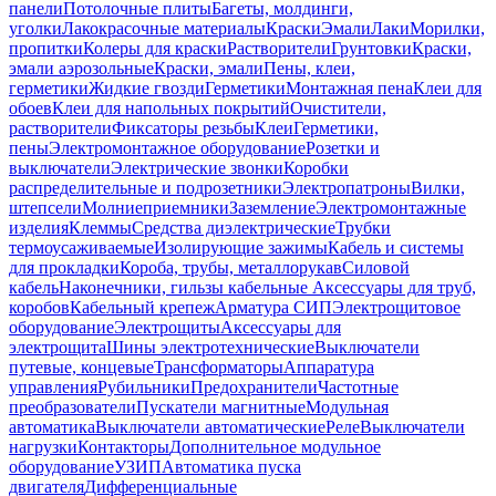
панели
Потолочные плиты
Багеты, молдинги,
уголки
Лакокрасочные материалы
Краски
Эмали
Лаки
Морилки,
пропитки
Колеры для краски
Растворители
Грунтовки
Краски,
эмали аэрозольные
Краски, эмали
Пены, клеи,
герметики
Жидкие гвозди
Герметики
Монтажная пена
Клеи для
обоев
Клеи для напольных покрытий
Очистители,
растворители
Фиксаторы резьбы
Клеи
Герметики,
пены
Электромонтажное оборудование
Розетки и
выключатели
Электрические звонки
Коробки
распределительные и подрозетники
Электропатроны
Вилки,
штепсели
Молниеприемники
Заземление
Электромонтажные
изделия
Клеммы
Средства диэлектрические
Трубки
термоусаживаемые
Изолирующие зажимы
Кабель и системы
для прокладки
Короба, трубы, металлорукав
Силовой
кабель
Наконечники, гильзы кабельные
Аксессуары для труб,
коробов
Кабельный крепеж
Арматура СИП
Электрощитовое
оборудование
Электрощиты
Аксессуары для
электрощита
Шины электротехнические
Выключатели
путевые, концевые
Трансформаторы
Аппаратура
управления
Рубильники
Предохранители
Частотные
преобразователи
Пускатели магнитные
Модульная
автоматика
Выключатели автоматические
Реле
Выключатели
нагрузки
Контакторы
Дополнительное модульное
оборудование
УЗИП
Автоматика пуска
двигателя
Дифференциальные