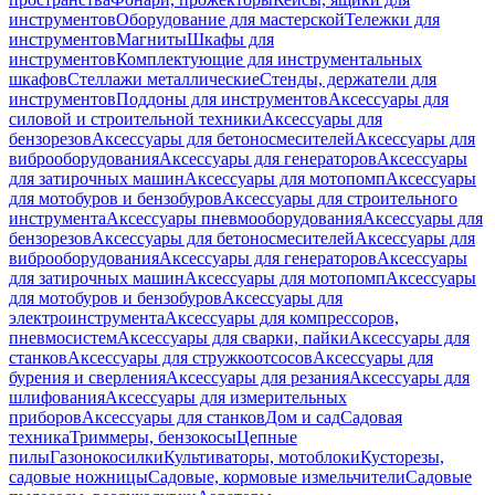
инструментов
Оборудование для мастерской
Тележки для
инструментов
Магниты
Шкафы для
инструментов
Комплектующие для инструментальных
шкафов
Стеллажи металлические
Стенды, держатели для
инструментов
Поддоны для инструментов
Аксессуары для
силовой и строительной техники
Аксессуары для
бензорезов
Аксессуары для бетоносмесителей
Аксессуары для
виброоборудования
Аксессуары для генераторов
Аксессуары
для затирочных машин
Аксессуары для мотопомп
Аксессуары
для мотобуров и бензобуров
Аксессуары для строительного
инструмента
Аксессуары пневмооборудования
Аксессуары для
бензорезов
Аксессуары для бетоносмесителей
Аксессуары для
виброоборудования
Аксессуары для генераторов
Аксессуары
для затирочных машин
Аксессуары для мотопомп
Аксессуары
для мотобуров и бензобуров
Аксессуары для
электроинструмента
Аксессуары для компрессоров,
пневмосистем
Аксессуары для сварки, пайки
Аксессуары для
станков
Аксессуары для стружкоотсосов
Аксессуары для
бурения и сверления
Аксессуары для резания
Аксессуары для
шлифования
Аксессуары для измерительных
приборов
Аксессуары для станков
Дом и сад
Садовая
техника
Триммеры, бензокосы
Цепные
пилы
Газонокосилки
Культиваторы, мотоблоки
Кусторезы,
садовые ножницы
Садовые, кормовые измельчители
Садовые