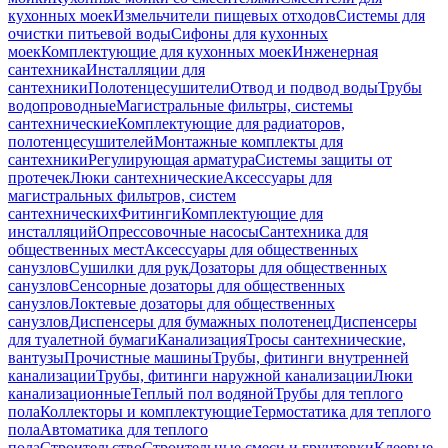
кухонных моек
Измельчители пищевых отходов
Системы для
очистки питьевой воды
Сифоны для кухонных
моек
Комплектующие для кухонных моек
Инженерная
сантехника
Инсталляции для
сантехники
Полотенцесушители
Отвод и подвод воды
Трубы
водопроводные
Магистральные фильтры, системы
сантехнические
Комплектующие для радиаторов,
полотенцесушителей
Монтажные комплекты для
сантехники
Регулирующая арматура
Системы защиты от
протечек
Люки сантехнические
Аксессуары для
магистральных фильтров, систем
сантехнических
Фитинги
Комплектующие для
инсталляций
Опрессовочные насосы
Сантехника для
общественных мест
Аксессуары для общественных
санузлов
Сушилки для рук
Дозаторы для общественных
санузлов
Сенсорные дозаторы для общественных
санузлов
Локтевые дозаторы для общественных
санузлов
Диспенсеры для бумажных полотенец
Диспенсеры
для туалетной бумаги
Канализация
Тросы сантехнические,
вантузы
Прочистные машины
Трубы, фитинги внутренней
канализации
Трубы, фитинги наружной канализации
Люки
канализационные
Теплый пол водяной
Трубы для теплого
пола
Коллекторы и комплектующие
Термостатика для теплого
пола
Автоматика для теплого
пола
Строительство
Строительные смеси и грунтовки
Клеевые