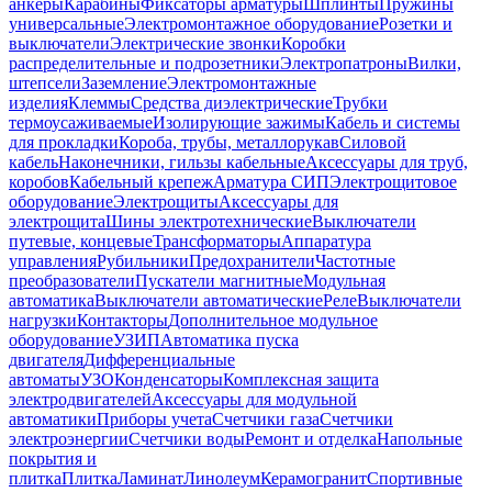
анкеры
Карабины
Фиксаторы арматуры
Шплинты
Пружины
универсальные
Электромонтажное оборудование
Розетки и
выключатели
Электрические звонки
Коробки
распределительные и подрозетники
Электропатроны
Вилки,
штепсели
Заземление
Электромонтажные
изделия
Клеммы
Средства диэлектрические
Трубки
термоусаживаемые
Изолирующие зажимы
Кабель и системы
для прокладки
Короба, трубы, металлорукав
Силовой
кабель
Наконечники, гильзы кабельные
Аксессуары для труб,
коробов
Кабельный крепеж
Арматура СИП
Электрощитовое
оборудование
Электрощиты
Аксессуары для
электрощита
Шины электротехнические
Выключатели
путевые, концевые
Трансформаторы
Аппаратура
управления
Рубильники
Предохранители
Частотные
преобразователи
Пускатели магнитные
Модульная
автоматика
Выключатели автоматические
Реле
Выключатели
нагрузки
Контакторы
Дополнительное модульное
оборудование
УЗИП
Автоматика пуска
двигателя
Дифференциальные
автоматы
УЗО
Конденсаторы
Комплексная защита
электродвигателей
Аксессуары для модульной
автоматики
Приборы учета
Счетчики газа
Счетчики
электроэнергии
Счетчики воды
Ремонт и отделка
Напольные
покрытия и
плитка
Плитка
Ламинат
Линолеум
Керамогранит
Спортивные