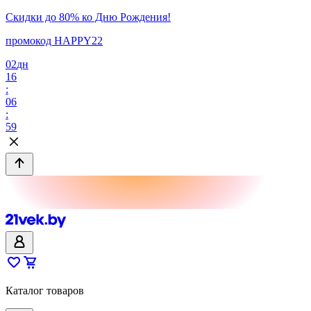
Скидки до 80% ко Дню Рождения!
промокод HAPPY22
02
дн
16
:
06
:
59
Каталог товаров