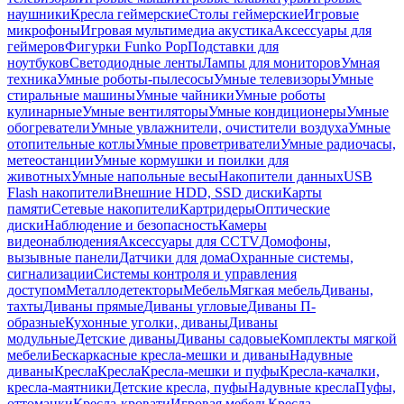
наушники
Кресла геймерские
Столы геймерские
Игровые
микрофоны
Игровая мультимедиа акустика
Аксессуары для
геймеров
Фигурки Funko Pop
Подставки для
ноутбуков
Светодиодные ленты
Лампы для мониторов
Умная
техника
Умные роботы-пылесосы
Умные телевизоры
Умные
стиральные машины
Умные чайники
Умные роботы
кулинарные
Умные вентиляторы
Умные кондиционеры
Умные
обогреватели
Умные увлажнители, очистители воздуха
Умные
отопительные котлы
Умные проветриватели
Умные радиочасы,
метеостанции
Умные кормушки и поилки для
животных
Умные напольные весы
Накопители данных
USB
Flash накопители
Внешние HDD, SSD диски
Карты
памяти
Сетевые накопители
Картридеры
Оптические
диски
Наблюдение и безопасность
Камеры
видеонаблюдения
Аксессуары для CCTV
Домофоны,
вызывные панели
Датчики для дома
Охранные системы,
сигнализации
Системы контроля и управления
доступом
Металлодетекторы
Мебель
Мягкая мебель
Диваны,
тахты
Диваны прямые
Диваны угловые
Диваны П-
образные
Кухонные уголки, диваны
Диваны
модульные
Детские диваны
Диваны садовые
Комплекты мягкой
мебели
Бескаркасные кресла-мешки и диваны
Надувные
диваны
Кресла
Кресла
Кресла-мешки и пуфы
Кресла-качалки,
кресла-маятники
Детские кресла, пуфы
Надувные кресла
Пуфы,
оттоманки
Кресла-кровати
Игровая мебель
Кресла