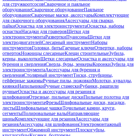
для стружкоотсосов
Сварочное и паяльное
оборудование
Сварочное оборудование
Паяльное
оборудование
Сварочные маски, аксессуары
Комплектующие
для сварочного оборудования
Аксессуары для сварки,
пайки
Оснастка для электроинструмента
Оснастка, наборы
оснастки
Насадки для граверов
Щетки для
электроинструмента
Развертки
Пуансоны
Щетки для
электродвигателей
Слесарный инструмент
Наборы
инструментов
Головки, биты
Гаечные ключи
Отвертки, наборы
отверток
Ножницы слесарные
Клещи строительные
Зубила,
керны, выколотки
Щетки слесарные
Оснастка и аксессуары для
бурения и сверления
Сверла, буры, зенкеры
Коронки
Зубила для
электроинструмента
Аксессуары для бурения и
сверления
Столярный инструмент
Тиски, струбцины,
гейферные зажимы
Ручные пилы, ножовки
Молотки, кувалды,
киянки
Напильники
Ручные стамески
Рубанки, рашпили
ручные
Оснастка и аксессуары для резания и
шлифования
Отрезные, пильные диски
Пильные полотна для
электроинструмента
Фрезы
Шлифовальные диски, насадки,
листы
Шлифовальные чашки
Точильные камни, круги,
сегменты
Полировальные валы
Направляющие
шины
Комплектующие для резания
Аксессуары для
резания
Аксессуары для шлифования
Электромонтажный
инструмент
Обжимной инструмент
Плоскогубцы,
круглогубцы
Кусачки, болторезы,