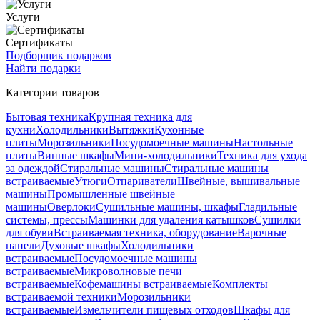
Услуги
Сертификаты
Подборщик подарков
Найти подарки
Категории товаров
Бытовая техника
Крупная техника для
кухни
Холодильники
Вытяжки
Кухонные
плиты
Морозильники
Посудомоечные машины
Настольные
плиты
Винные шкафы
Мини-холодильники
Техника для ухода
за одеждой
Стиральные машины
Стиральные машины
встраиваемые
Утюги
Отпариватели
Швейные, вышивальные
машины
Промышленные швейные
машины
Оверлоки
Сушильные машины, шкафы
Гладильные
системы, прессы
Машинки для удаления катышков
Сушилки
для обуви
Встраиваемая техника, оборудование
Варочные
панели
Духовые шкафы
Холодильники
встраиваемые
Посудомоечные машины
встраиваемые
Микроволновые печи
встраиваемые
Кофемашины встраиваемые
Комплекты
встраиваемой техники
Морозильники
встраиваемые
Измельчители пищевых отходов
Шкафы для