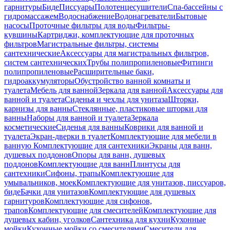
гарнитуры
Биде
Писсуары
Полотенцесушители
Спа-бассейны с
гидромассажем
Водоснабжение
Водонагреватели
Бытовые
насосы
Проточные фильтры для воды
Фильтры-
кувшины
Картриджи, комплектующие для проточных
фильтров
Магистральные фильтры, системы
сантехнические
Аксессуары для магистральных фильтров,
систем сантехнических
Трубы полипропиленовые
Фитинги
полипропиленовые
Расширительные баки,
гидроаккумуляторы
Обустройство ванной комнаты и
туалета
Мебель для ванной
Зеркала для ванной
Аксессуары для
ванной и туалета
Сиденья и чехлы для унитаза
Шторки,
карнизы для ванны
Стеклянные, пластиковые шторки для
ванны
Наборы для ванной и туалета
Зеркала
косметические
Сиденья для ванны
Коврики для ванной и
туалета
Экран-дверки в туалет
Комплектующие для мебели в
ванную
Комплектующие для сантехники
Экраны для ванн,
душевых поддонов
Опоры для ванн, душевых
поддонов
Комплектующие для ванн
Плинтусы для
сантехники
Сифоны, трапы
Комплектующие для
умывальников, моек
Комплектующие для унитазов, писсуаров,
биде
Бачки для унитазов
Комплектующие для душевых
гарнитуров
Комплектующие для сифонов,
трапов
Комплектующие для смесителей
Комплектующие для
душевых кабин, уголков
Сантехника для кухни
Кухонные
мойки
Кухонные мойки со смесителями
Смесители для