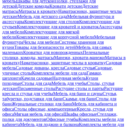
мебель
Шкафы для детской
Полки, стеллажи для
детской
Детские комоды
Кровати детские
Детские
матрасы
Матрасы в кроватку
Наматрасники, защитные чехлы
детские
Мебель для детского сада
Мебельная фурнитура и
аксессуары
Комплектующие для столов
Комплектующие для
стульев
Комплектующие для кроватей и кроваток
Аксессуары
для мебели
Комплектующие для мягкой
мебели
Комплектующие для корпусной мебели
Мебельная
фурнитура
Чехлы для мебели
Системы хранения для
кухни
Товары для безопасности детей
Мебель для самых
маленьких
Кроватки для новорожденных
Пеленальные
столики, комоды, матрасы
Манежи, кровати-манежи
Матрасы в
кроватку
Наматрасники, защитные чехлы в кроватку
Садовая
мебель
Садовые диваны, кресла
Садовые стулья
Садовые,
уличные столы
Комплекты мебели для сада
Гамаки,
шезлонги
Качели садовые
Надувная мебель
Кухни
походные
Столы для сада
Мебель для учебы
Столы, стулья
детские
Письменные столы
Растущие столы и парты
Растущие
кресла и стулья для учебы
Мебель для бани и сауны
Стулья,
табуретки, подставки для бани
Скамьи для бани
Столы для
бани
Журнальные столики для бани
Мебель для кабинета и
офиса
Столы офисные, компьютерные
Кресла, стулья для
офиса
Мягкая мебель для офиса
Шкафы офисные
Стеллажи,
полки для документов
Офисные тумбы
Комплекты мебели для
кабинета
Мебель для лоджии и балкона
Комплекты мебели для