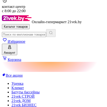
контакт-центр
с
8:00
до
22:00
Онлайн-гипермаркет 21vek.by
Каталог товаров
Избранное
Аккаунт
Корзина
Все акции
Уценка
Климат
Батуты бассейны
21vek СТРОЙ
21vek ДОМ
21vek БИЗНЕС