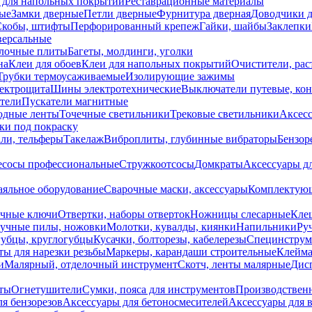
 для напольных покрытий
Реставрационные материалы
ые
Замки дверные
Петли дверные
Фурнитура дверная
Доводчики 
Скобы, штифты
Перфорированный крепеж
Гайки, шайбы
Заклепки
ерсальные
лочные плиты
Багеты, молдинги, уголки
на
Клеи для обоев
Клеи для напольных покрытий
Очистители, рас
Трубки термоусаживаемые
Изолирующие зажимы
лектрощита
Шины электротехнические
Выключатели путевые, ко
атели
Пускатели магнитные
одные ленты
Точечные светильники
Трековые светильники
Аксесс
и под покраску
ли, тельферы
Такелаж
Виброплиты, глубинные вибраторы
Бензор
сосы профессиональные
Стружкоотсосы
Домкраты
Аксессуары д
аяльное оборудование
Сварочные маски, аксессуары
Комплектующ
ечные ключи
Отвертки, наборы отверток
Ножницы слесарные
Кле
учные пилы, ножовки
Молотки, кувалды, киянки
Напильники
Ру
убцы, круглогубцы
Кусачки, болторезы, кабелерезы
Специнструм
ы для нарезки резьбы
Маркеры, карандаши строительные
Клейма
и
Малярный, отделочный инструмент
Скотч, ленты малярные
Дисп
иты
Огнетушители
Сумки, пояса для инструментов
Производствен
я бензорезов
Аксессуары для бетоносмесителей
Аксессуары для 