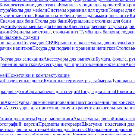
Комплектующие для стульев
Комплектующие для кроватей и кро
итура
Чехлы для мебели
Системы хранения для кухни
Товары для 
, уличные столы
Комплекты мебели для сада
Гамаки, шезлонги
Ка
Скамьи для бани
Столы для бани
Журнальные столики для бани
лоджии
Кресла-мешки для балкона
Кресла подвесные, стулья садо
оджии
Журнальные столы, столы-книги
Тумбы для балкона, лодж
я балкона, лоджии
ши, казаны
Посуда для СВЧ
Крышки и аксессуары для посуды
Гаст
орячих напитков
Посуда для подачи и хранения напитков
Столовы
Посуда для запекания
Аксессуары для выпечки
Бумага, фольга, р
хранения напитков
Аксессуары для приготовления коктейлей
Аксе
ожей
Ножеточки и комплектующие
ки
Разделочные доски
Кухонные термометры, таймеры
Дуршлаги, 
ры для кухни
Органайзеры для специй
Посуда для ланча
Полки и 
ия
Аксессуары для консервирования
Приспособления для консер
ков
Аксессуары для приготовления и хранения алкогольных напи
йники для плиты
Турки, молочники
Аксессуары для чайников, э
отографий, картин
Предметы интерьера
Шкатулки, подставки дл
етики для лица и тела
Наборы для бритья
Оформление подарков
льтры для воды
Фильтры-кувшины
Картриджи, комплектующие д