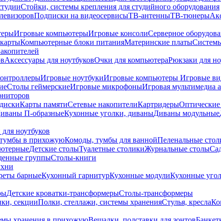
студии
Стойки, системы крепления для студийного оборудования
елевизоров
Подписки на видеосервисы
ТВ-антенны
ТВ-тюнеры
Ак
теры
Игровые компьютеры
Игровые консоли
Серверное оборудов
карты
Компьютерные блоки питания
Материнские платы
Системы
накопителей
ов
Аксессуары для ноутбуков
Очки для компьютера
Рюкзаки для но
контроллеры
Игровые ноутбуки
Игровые компьютеры
Игровые ви
ие
Столы геймерские
Игровые микрофоны
Игровая мультимедиа 
ониторов
диски
Карты памяти
Сетевые накопители
Картридеры
Оптические
иваны П-образные
Кухонные уголки, диваны
Диваны модульные
 для ноутбуков
тумбы в прихожую
Комоды, тумбы для ванной
Пеленальные стол
ьютерные
Детские столы
Туалетные столики
Журнальные столы
Са
денные группы
Столы-книги
ухни
уреты барные
Кухонный гарнитур
Кухонные модули
Кухонные угол
ры
Детские кроватки-трансформеры
Столы-трансформеры
ки, секции
Полки, стеллажи, системы хранения
Стулья, кресла
Ко
емы хранения в прихожую
Вешалки, подставки для зонтов
Банкет