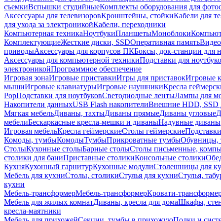
съемки
Вспышки студийные
Комплекты оборудования для фото
Аксессуары для телевизоров
Кронштейны, стойки
Кабели для т
для ухода за электроникой
Кабели, переходники
Компьютерная техника
Ноутбуки
Планшеты
Моноблоки
Компью
Комплектующие
Жесткие диски, SSD
Оперативная память
Видео
приводы
Аксессуары для корпусов ПК
Боксы, док-станции для 
Аксессуары для компьютерной техники
Подставки для ноутбук
электроникой
Программное обеспечение
Игровая зона
Игровые приставки
Игры для приставок
Игровые 
мыши
Игровые клавиатуры
Игровые наушники
Кресла геймерск
Pop
Подставки для ноутбуков
Светодиодные ленты
Лампы для м
Накопители данных
USB Flash накопители
Внешние HDD, SSD 
Мягкая мебель
Диваны, тахты
Диваны прямые
Диваны угловые
Д
мебели
Бескаркасные кресла-мешки и диваны
Надувные диваны
Игровая мебель
Кресла геймерские
Столы геймерские
Подставки
Комоды, тумбы
Комоды
Тумбы
Прикроватные тумбы
Обувницы, 
Столы
Кухонные столы
Барные столы
Столы письменные, комп
столики для бани
Приставные столики
Консольные столики
Обе
Кухня
Кухонный гарнитур
Кухонные модули
Столешницы для к
Мебель для кухни
Столы, столики
Стулья для кухни
Стулья, таб
кухни
Мебель-трансформер
Мебель-трансформер
Кровати-трансформе
Мебель для жилых комнат
Диваны, кресла для дома
Шкафы, стен
кресла-маятники
Мебель для прихожей
Секции, тумбы в прихожую
Полки и сист