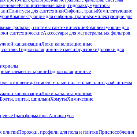
иленовые
Расширительные баки, гидроаккумуляторы
ванн
Плинтусы для сантехники
Сифоны, трапы
Комплектующие
уров
Комплектующие для сифонов, трапов
Комплектующие для
ьные фильтры, системы сантехнические
Комплектующие для
юки сантехнические
Аксессуары для магистральных фильтров,
ружной канализации
Люки канализационные
 составы
Гидроизоляционные смеси
Грунтовки
Добавки для
атериалы
рные элементы кровли
Гидроизоляционные
оры отопления, батареи
Теплый пол
Теплые плинтусы
Системы
ружной канализации
Люки канализационные
Болты, винты, шпильки
Хомуты
Химические
нцевые
Трансформаторы
Аппаратура
я плитки
Порожки, профили для пола и плитки
Приспособления