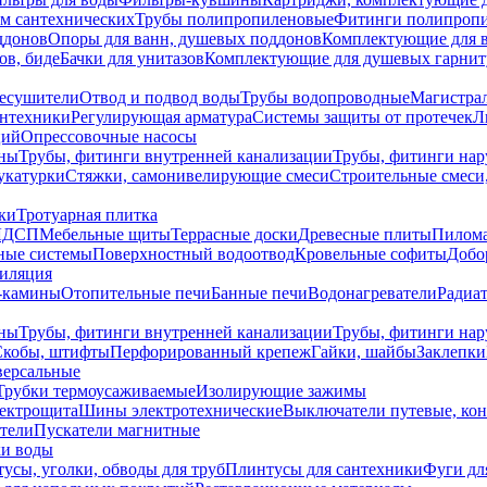
ем сантехнических
Трубы полипропиленовые
Фитинги полипроп
ддонов
Опоры для ванн, душевых поддонов
Комплектующие для 
ов, биде
Бачки для унитазов
Комплектующие для душевых гарнит
есушители
Отвод и подвод воды
Трубы водопроводные
Магистрал
антехники
Регулирующая арматура
Системы защиты от протечек
Л
ций
Опрессовочные насосы
ны
Трубы, фитинги внутренней канализации
Трубы, фитинги на
катурки
Стяжки, самонивелирующие смеси
Строительные смеси,
ки
Тротуарная плитка
ЛДСП
Мебельные щиты
Террасные доски
Древесные плиты
Пилом
ные системы
Поверхностный водоотвод
Кровельные софиты
Добо
тиляция
-камины
Отопительные печи
Банные печи
Водонагреватели
Радиат
ны
Трубы, фитинги внутренней канализации
Трубы, фитинги на
Скобы, штифты
Перфорированный крепеж
Гайки, шайбы
Заклепки
ерсальные
Трубки термоусаживаемые
Изолирующие зажимы
лектрощита
Шины электротехнические
Выключатели путевые, ко
атели
Пускатели магнитные
ки воды
усы, уголки, обводы для труб
Плинтусы для сантехники
Фуги дл