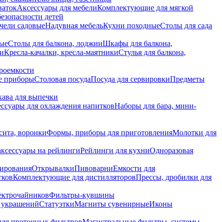
ваток
Аксессуары для мебели
Комплектующие для мягкой
безопасности детей
чели садовые
Надувная мебель
Кухни походные
Столы для сада
вые
Столы для балкона, лоджии
Шкафы для балкона,
ии
Кресла-качалки, кресла-маятники
Стулья для балкона,
роемкости
е приборы
Столовая посуда
Посуда для сервировки
Предметы
укава для выпечки
ссуары для охлаждения напитков
Наборы для бара, мини-
сита, воронки
Формы, приборы для приготовления
Молотки для
аксессуары на рейлинги
Рейлинги для кухни
Одноразовая
вирования
Открывалки
Пивоварни
Емкости для
тков
Комплектующие для дистилляторов
Прессы, дробилки для
лектрочайников
Фильтры-кувшины
я украшений
Статуэтки
Магниты сувенирные
Иконы
ля проточных фильтров
Магистральные фильтры, системы