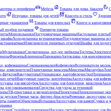
ьютеры и периферия
Мебель
Товары для дома, бакалея
С
мото
Игрушки, товары для детей
Красота и стиль
Здоров
рные украшения
Товары для взрослых
Книги и канцеляри
й подбор подарков
Премиум товары
плиты
Морозильники
Посудомоечные машины
Настольные плиты
 шкафы
Холодильники встраиваемые
Посудомоечные машины вс
встраиваемые
Измельчители пищевых отходов
Шкафы для подогр
чи
Мультиварки
Сэндвичницы, хот-дог мейкеры
Тостеры
Электрог
еницы
Фризеры
Блинницы
Пароварки
Автоклавы для консервиров
ки, кофемашины
Соковыжималки
Кофемолки
Вспениватели молок
ны, измельчители
Планетарные миксеры
Миксеры
Мясорубки
Лом
и фруктов
Вакууматоры
Открывалки, картофелечистки
Проращива
вых печей
Вакуумные пакеты, контейнеры
Аксессуары для кофе
ессуары для мясорубок
Аксессуары для блендеров, миксеров
Аксе
ры для соковыжималок
Средства для ухода за техникой
зоры
ТВ-приставки и медиаплееры
Проекторы
Проекционные эк
сы детские
Умные часы, фитнес-браслеты
Ремешки, аксессуары дл
рты памяти
Объективы
Вспышки
Аксессуары для камер
Сумки и ч
орамки
студии
Студийное освещение
Насадки светоформирующие для фо