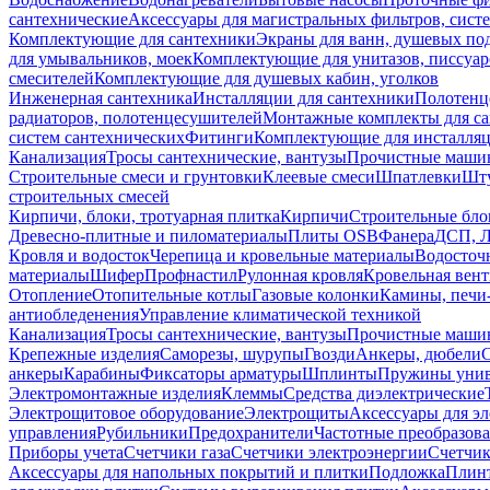
сантехнические
Аксессуары для магистральных фильтров, сист
Комплектующие для сантехники
Экраны для ванн, душевых по
для умывальников, моек
Комплектующие для унитазов, писсуар
смесителей
Комплектующие для душевых кабин, уголков
Инженерная сантехника
Инсталляции для сантехники
Полотенц
радиаторов, полотенцесушителей
Монтажные комплекты для с
систем сантехнических
Фитинги
Комплектующие для инсталля
Канализация
Тросы сантехнические, вантузы
Прочистные маши
Строительные смеси и грунтовки
Клеевые смеси
Шпатлевки
Шту
строительных смесей
Кирпичи, блоки, тротуарная плитка
Кирпичи
Строительные бло
Древесно-плитные и пиломатериалы
Плиты OSB
Фанера
ДСП, 
Кровля и водосток
Черепица и кровельные материалы
Водосточ
материалы
Шифер
Профнастил
Рулонная кровля
Кровельная вен
Отопление
Отопительные котлы
Газовые колонки
Камины, печи
антиобледенения
Управление климатической техникой
Канализация
Тросы сантехнические, вантузы
Прочистные маши
Крепежные изделия
Саморезы, шурупы
Гвозди
Анкеры, дюбели
анкеры
Карабины
Фиксаторы арматуры
Шплинты
Пружины унив
Электромонтажные изделия
Клеммы
Средства диэлектрические
Электрощитовое оборудование
Электрощиты
Аксессуары для э
управления
Рубильники
Предохранители
Частотные преобразов
Приборы учета
Счетчики газа
Счетчики электроэнергии
Счетчи
Аксессуары для напольных покрытий и плитки
Подложка
Плинт