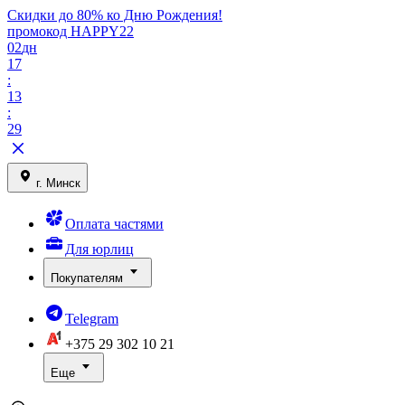
Скидки до 80% ко Дню Рождения!
промокод HAPPY22
02
дн
17
:
13
:
29
г. Минск
Оплата частями
Для юрлиц
Покупателям
Telegram
+375 29
302 10 21
Еще