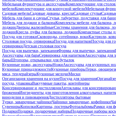
Мебельная фурнитура и аксессуары
Комплектующие для столов
мебели
Комплектующие для корпусной мебели
Мебельная фурн
Садовая мебель
Садовые диваны, кресла
Садовые стулья
Садовые
Мебель для бани и сауны
Стулья, табуретки, подставки для бани
Мебель для лоджии и балкона
Комплекты мебели для балкона, 
лоджии
Дверцы жалюзийные
Системы хранения для балкона, л
лоджии
Кресла, пуфы для балкона, лоджии
Компактные столы дл
Посуда для готовки
Сковороды, сотейники, воки
Кастрюли, ков
Столовая посуда, сервировка
Посуда для напитков
Посуда для г
сервировки
Детская столовая посуда
Посуда для выпечки, запекания
Формы для выпечки, запекания
Аксессуары для бара
Сервировка для напитков
Аксессуары для 
бары
Штопоры, открывалки для бутылок
Кухонные ножи, аксессуары
Ножи
Аксессуары для кухонных н
Кухонные принадлежности
Кухонные приборы
Терки, овощерез
мяса, тендерайзеры
Кухонные мелочи
Миски
Организация хранения на кухне
Посуда для хранения
Органайзе
посуда, упаковка
Вакуумные пакеты, контейнеры
Консервирование и дистилляция
Автоклавы для консервирован
брожения
Ингредиенты для приготовления алкогольных напит
виноделия и пивоварения
Дистилляторы бытовые
Турки, заварочные чайники
Чайники заварочные, кофейники
Ча
Сувениры
Копилки
Картины, постеры
Фотоальбомы
Рамки для ф
Подарки
Подарки, подарочные наборы
Подарочные наборы косм
Водоснабжение
Водонагреватели
Бытовые насосы
Проточные фи