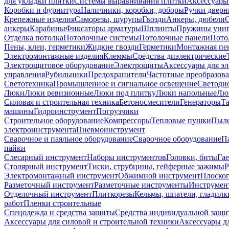
для укладки плитки
Системы выравнивания плитки
Аксессуары
Коробки и фурнитура
Наличники, коробки, доборы
Ручки дверн
Крепежные изделия
Саморезы, шурупы
Гвозди
Анкеры, дюбели
анкеры
Карабины
Фиксаторы арматуры
Шплинты
Пружины унив
Отделка потолка
Потолочные системы
Потолочные панели
Пото
Пены, клеи, герметики
Жидкие гвозди
Герметики
Монтажная пе
Электромонтажные изделия
Клеммы
Средства диэлектрические
Электрощитовое оборудование
Электрощиты
Аксессуары для э
управления
Рубильники
Предохранители
Частотные преобразов
Светотехника
Промышленное и сигнальное освещение
Светоди
Люки
Люки ревизионные
Люки под плитку
Люки напольные
Люк
Силовая и строительная техника
Бетоносмесители
Генераторы
Та
машины
Гидроинструмент
Погрузчики
Строительное оборудование
Компрессоры
Тепловые пушки
Пыле
электроинструмента
Пневмоинструмент
Сварочное и паяльное оборудование
Сварочное оборудование
П
пайки
Слесарный инструмент
Наборы инструментов
Головки, биты
Га
Столярный инструмент
Тиски, струбцины, гейферные зажимы
Р
Электромонтажный инструмент
Обжимной инструмент
Плоског
Разметочный инструмент
Разметочные инструменты
Инструмент
Отделочный инструмент
Плиткорезы
Кельмы, шпатели, гладилк
работ
Пленки строительные
Спецодежда и средства защиты
Средства индивидуальной защ
Аксессуары для силовой и строительной техники
Аксессуары дл