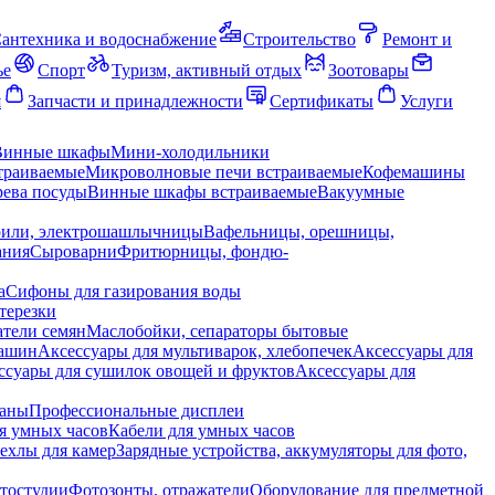
антехника и водоснабжение
Строительство
Ремонт и
ье
Спорт
Туризм, активный отдых
Зоотовары
я
Запчасти и принадлежности
Сертификаты
Услуги
Винные шкафы
Мини-холодильники
траиваемые
Микроволновые печи встраиваемые
Кофемашины
ева посуды
Винные шкафы встраиваемые
Вакуумные
рили, электрошашлычницы
Вафельницы, орешницы,
ания
Сыроварни
Фритюрницы, фондю-
а
Сифоны для газирования воды
терезки
тели семян
Маслобойки, сепараторы бытовые
машин
Аксессуары для мультиварок, хлебопечек
Аксессуары для
ссуары для сушилок овощей и фруктов
Аксессуары для
раны
Профессиональные дисплеи
я умных часов
Кабели для умных часов
ехлы для камер
Зарядные устройства, аккумуляторы для фото,
тостудии
Фотозонты, отражатели
Оборудование для предметной