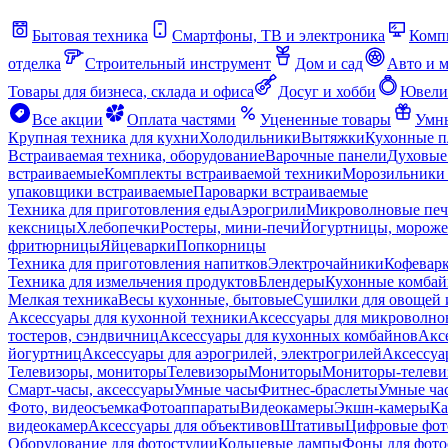
Бытовая техника
Смартфоны, ТВ и электроника
Комп
отделка
Строительный инструмент
Дом и сад
Авто и 
Товары для бизнеса, склада и офиса
Досуг и хобби
Ювели
Все акции
Оплата частями
Уцененные товары
Умны
Крупная техника для кухни
Холодильники
Вытяжки
Кухонные 
Встраиваемая техника, оборудование
Варочные панели
Духовые
встраиваемые
Комплекты встраиваемой техники
Морозильники 
упаковщики встраиваемые
Пароварки встраиваемые
Техника для приготовления еды
Аэрогрили
Микроволновые пе
кексницы
Хлебопечки
Ростеры, мини-печи
Йогуртницы, морож
фритюрницы
Яйцеварки
Попкорницы
Техника для приготовления напитков
Электрочайники
Кофевар
Техника для измельчения продуктов
Блендеры
Кухонные комбай
Мелкая техника
Весы кухонные, бытовые
Сушилки для овощей 
Аксессуары для кухонной техники
Аксессуары для микроволно
тостеров, сэндвичниц
Аксессуары для кухонных комбайнов
Акс
йогуртниц
Аксессуары для аэрогрилей, электрогрилей
Аксессуа
Телевизоры, мониторы
Телевизоры
Мониторы
Мониторы-телеви
Смарт-часы, аксессуары
Умные часы
Фитнес-браслеты
Умные ча
Фото, видеосъемка
Фотоаппараты
Видеокамеры
Экшн-камеры
Ка
видеокамер
Аксессуары для объективов
Штативы
Цифровые фот
Оборудование для фотостудии
Кольцевые лампы
Фоны для фото