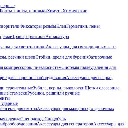
дверные
Болты, винты, шпильки
Хомуты
Химические
творители
Фиксаторы резьбы
Клеи
Герметики, пены
нцевые
Трансформаторы
Аппаратура
уары для светотехники
Аксессуары для светодиодных лент
езы, резчики швов
Стойки, дрели для бурения
Затирочные
ля компрессоров, пневмосистем
Системы пылеудаления для
ие для сварочного оборудования
Аксессуары для сварки,
щи строительные
Зубила, керны, выколотки
Щетки слесарные
чные стамески
Рубанки, рашпили ручные
енты
 ударные
енсеры для скотча
Аксессуары для малярных, отделочных
ная одежда
Спецодежда
Спецобувь
виброоборудования
Аксессуары для генераторов
Аксессуары для