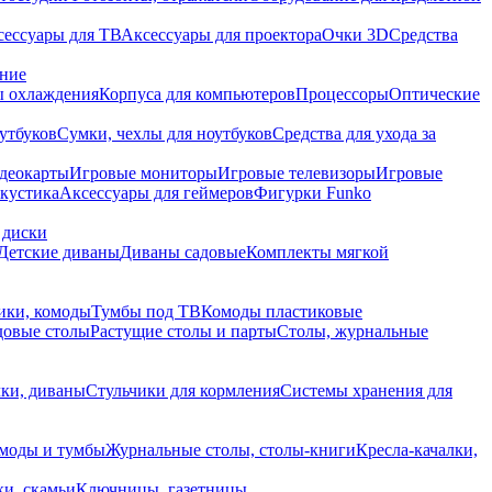
сессуары для ТВ
Аксессуары для проектора
Очки 3D
Средства
ание
 охлаждения
Корпуса для компьютеров
Процессоры
Оптические
утбуков
Сумки, чехлы для ноутбуков
Средства для ухода за
деокарты
Игровые мониторы
Игровые телевизоры
Игровые
акустика
Аксессуары для геймеров
Фигурки Funko
 диски
Детские диваны
Диваны садовые
Комплекты мягкой
ики, комоды
Тумбы под ТВ
Комоды пластиковые
довые столы
Растущие столы и парты
Столы, журнальные
ки, диваны
Стульчики для кормления
Системы хранения для
моды и тумбы
Журнальные столы, столы-книги
Кресла-качалки,
ки, скамьи
Ключницы, газетницы