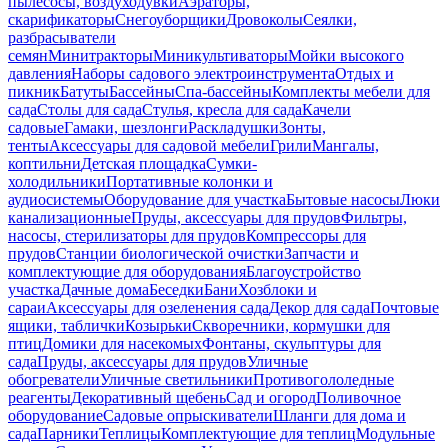
пылесосы, воздуходувки
Аэраторы,
скарификаторы
Снегоуборщики
Дровоколы
Сеялки,
разбрасыватели
семян
Минитракторы
Миникультиваторы
Мойки высокого
давления
Наборы садового электроинструмента
Отдых и
пикник
Батуты
Бассейны
Спа-бассейны
Комплекты мебели для
сада
Столы для сада
Стулья, кресла для сада
Качели
садовые
Гамаки, шезлонги
Раскладушки
Зонты,
тенты
Аксессуары для садовой мебели
Грили
Мангалы,
коптильни
Детская площадка
Сумки-
холодильники
Портативные колонки и
аудиосистемы
Оборудование для участка
Бытовые насосы
Люки
канализационные
Пруды, аксессуары для прудов
Фильтры,
насосы, стерилизаторы для прудов
Компрессоры для
прудов
Станции биологической очистки
Запчасти и
комплектующие для оборудования
Благоустройство
участка
Дачные дома
Беседки
Бани
Хозблоки и
сараи
Аксессуары для озеленения сада
Декор для сада
Почтовые
ящики, таблички
Козырьки
Скворечники, кормушки для
птиц
Домики для насекомых
Фонтаны, скульптуры для
сада
Пруды, аксессуары для прудов
Уличные
обогреватели
Уличные светильники
Противогололедные
реагенты
Декоративный щебень
Сад и огород
Поливочное
оборудование
Садовые опрыскиватели
Шланги для дома и
сада
Парники
Теплицы
Комплектующие для теплиц
Модульные