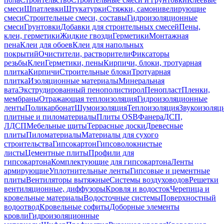
смеси
Шпатлевки
Штукатурки
Стяжки, самонивелирующие
смеси
Строительные смеси, составы
Гидроизоляционные
смеси
Грунтовки
Добавки для строительных смесей
Пены,
клеи, герметики
Жидкие гвозди
Герметики
Монтажная
пена
Клеи для обоев
Клеи для напольных
покрытий
Очистители, растворители
Фиксаторы
резьбы
Клеи
Герметики, пены
Кирпичи, блоки, тротуарная
плитка
Кирпичи
Строительные блоки
Тротуарная
плитка
Изоляционные материалы
Минеральная
вата
Экструдированный пенополистирол
Пенопласт
Пленки,
мембраны
Отражающая теплоизоляция
Гидроизоляционные
ленты
Поликарбонат
Шумоизоляция
Теплоизоляция
Звукоизоляц
плитные и пиломатериалы
Плиты OSB
Фанера
ДСП,
ЛДСП
Мебельные щиты
Террасные доски
Древесные
плиты
Пиломатериалы
Материалы для сухого
строительства
Гипсокартон
Гипсоволокнистые
листы
Цементные плиты
Профили для
гипсокартона
Комплектующие для гипсокартона
Ленты
армирующие
Уплотнительные ленты
Гипсовые и цементные
плиты
Вентиляторы вытяжные
Системы воздуховодов
Решетки
вентиляционные, диффузоры
Кровля и водосток
Черепица и
кровельные материалы
Водосточные системы
Поверхностный
водоотвод
Кровельные софиты
Доборные элементы
кровли
Гидроизоляционные