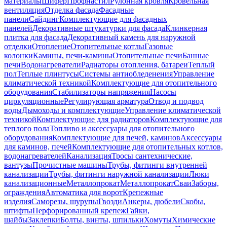
материалы
Шифер
Профнастил
Рулонная кровля
Кровельная
вентиляция
Отделка фасада
Фасадные
панели
Сайдинг
Комплектующие для фасадных
панелей
Декоративные штукатурки для фасада
Клинкерная
плитка для фасада
Декоративный камень для наружной
отделки
Отопление
Отопительные котлы
Газовые
колонки
Камины, печи-камины
Отопительные печи
Банные
печи
Водонагреватели
Радиаторы отопления, батареи
Теплый
пол
Теплые плинтусы
Системы антиобледенения
Управление
климатической техникой
Комплектующие для отопительного
оборудования
Стабилизаторы напряжения
Насосы
циркуляционные
Регулирующая арматура
Отвод и подвод
воды
Дымоходы и комплектующие
Управление климатической
техникой
Комплектующие для радиаторов
Комплектующие для
теплого пола
Топливо и аксессуары для отопительного
оборудования
Комплектующие для печей, каминов
Аксессуары
для каминов, печей
Комплектующие для отопительных котлов,
водонагревателей
Канализация
Тросы сантехнические,
вантузы
Прочистные машины
Трубы, фитинги внутренней
канализации
Трубы, фитинги наружной канализации
Люки
канализационные
Металлопрокат
Металлопрокат
Сваи
Заборы,
ограждения
Автоматика для ворот
Крепежные
изделия
Саморезы, шурупы
Гвозди
Анкеры, дюбели
Скобы,
штифты
Перфорированный крепеж
Гайки,
шайбы
Заклепки
Болты, винты, шпильки
Хомуты
Химические