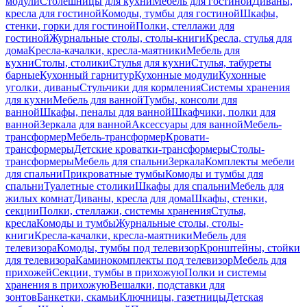
модули
Столешницы для кухни
Мебель для гостиной
Диваны,
кресла для гостиной
Комоды, тумбы для гостиной
Шкафы,
стенки, горки для гостиной
Полки, стеллажи для
гостиной
Журнальные столы, столы-книги
Кресла, стулья для
дома
Кресла-качалки, кресла-маятники
Мебель для
кухни
Столы, столики
Стулья для кухни
Стулья, табуреты
барные
Кухонный гарнитур
Кухонные модули
Кухонные
уголки, диваны
Стульчики для кормления
Системы хранения
для кухни
Мебель для ванной
Тумбы, консоли для
ванной
Шкафы, пеналы для ванной
Шкафчики, полки для
ванной
Зеркала для ванной
Аксессуары для ванной
Мебель-
трансформер
Мебель-трансформер
Кровати-
трансформеры
Детские кроватки-трансформеры
Столы-
трансформеры
Мебель для спальни
Зеркала
Комплекты мебели
для спальни
Прикроватные тумбы
Комоды и тумбы для
спальни
Туалетные столики
Шкафы для спальни
Мебель для
жилых комнат
Диваны, кресла для дома
Шкафы, стенки,
секции
Полки, стеллажи, системы хранения
Стулья,
кресла
Комоды и тумбы
Журнальные столы, столы-
книги
Кресла-качалки, кресла-маятники
Мебель для
телевизора
Комоды, тумбы под телевизор
Кронштейны, стойки
для телевизора
Каминокомплекты под телевизор
Мебель для
прихожей
Секции, тумбы в прихожую
Полки и системы
хранения в прихожую
Вешалки, подставки для
зонтов
Банкетки, скамьи
Ключницы, газетницы
Детская