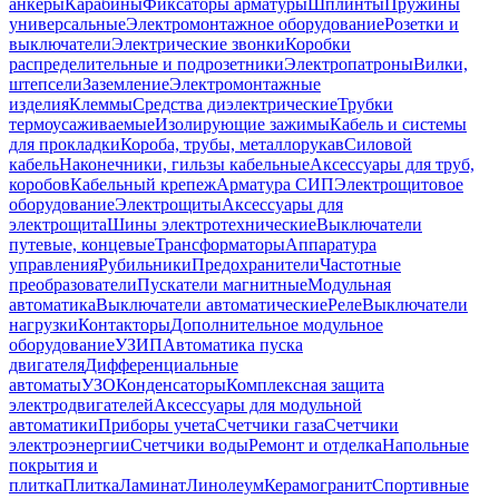
анкеры
Карабины
Фиксаторы арматуры
Шплинты
Пружины
универсальные
Электромонтажное оборудование
Розетки и
выключатели
Электрические звонки
Коробки
распределительные и подрозетники
Электропатроны
Вилки,
штепсели
Заземление
Электромонтажные
изделия
Клеммы
Средства диэлектрические
Трубки
термоусаживаемые
Изолирующие зажимы
Кабель и системы
для прокладки
Короба, трубы, металлорукав
Силовой
кабель
Наконечники, гильзы кабельные
Аксессуары для труб,
коробов
Кабельный крепеж
Арматура СИП
Электрощитовое
оборудование
Электрощиты
Аксессуары для
электрощита
Шины электротехнические
Выключатели
путевые, концевые
Трансформаторы
Аппаратура
управления
Рубильники
Предохранители
Частотные
преобразователи
Пускатели магнитные
Модульная
автоматика
Выключатели автоматические
Реле
Выключатели
нагрузки
Контакторы
Дополнительное модульное
оборудование
УЗИП
Автоматика пуска
двигателя
Дифференциальные
автоматы
УЗО
Конденсаторы
Комплексная защита
электродвигателей
Аксессуары для модульной
автоматики
Приборы учета
Счетчики газа
Счетчики
электроэнергии
Счетчики воды
Ремонт и отделка
Напольные
покрытия и
плитка
Плитка
Ламинат
Линолеум
Керамогранит
Спортивные