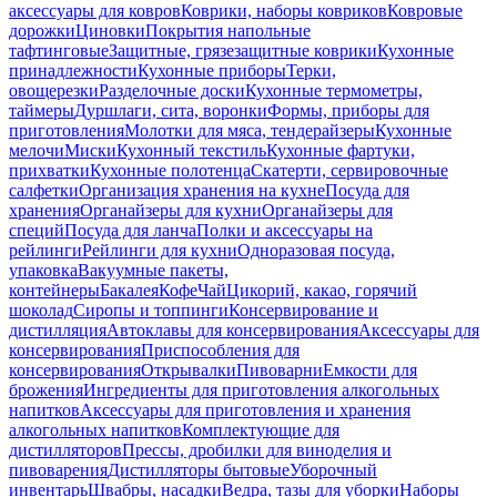
аксессуары для ковров
Коврики, наборы ковриков
Ковровые
дорожки
Циновки
Покрытия напольные
тафтинговые
Защитные, грязезащитные коврики
Кухонные
принадлежности
Кухонные приборы
Терки,
овощерезки
Разделочные доски
Кухонные термометры,
таймеры
Дуршлаги, сита, воронки
Формы, приборы для
приготовления
Молотки для мяса, тендерайзеры
Кухонные
мелочи
Миски
Кухонный текстиль
Кухонные фартуки,
прихватки
Кухонные полотенца
Скатерти, сервировочные
салфетки
Организация хранения на кухне
Посуда для
хранения
Органайзеры для кухни
Органайзеры для
специй
Посуда для ланча
Полки и аксессуары на
рейлинги
Рейлинги для кухни
Одноразовая посуда,
упаковка
Вакуумные пакеты,
контейнеры
Бакалея
Кофе
Чай
Цикорий, какао, горячий
шоколад
Сиропы и топпинги
Консервирование и
дистилляция
Автоклавы для консервирования
Аксессуары для
консервирования
Приспособления для
консервирования
Открывалки
Пивоварни
Емкости для
брожения
Ингредиенты для приготовления алкогольных
напитков
Аксессуары для приготовления и хранения
алкогольных напитков
Комплектующие для
дистилляторов
Прессы, дробилки для виноделия и
пивоварения
Дистилляторы бытовые
Уборочный
инвентарь
Швабры, насадки
Ведра, тазы для уборки
Наборы