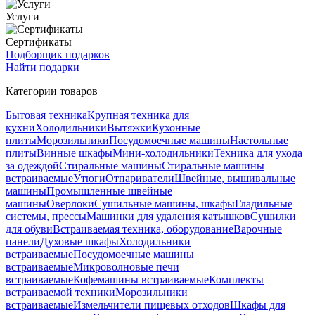
Услуги
Сертификаты
Подборщик подарков
Найти подарки
Категории товаров
Бытовая техника
Крупная техника для
кухни
Холодильники
Вытяжки
Кухонные
плиты
Морозильники
Посудомоечные машины
Настольные
плиты
Винные шкафы
Мини-холодильники
Техника для ухода
за одеждой
Стиральные машины
Стиральные машины
встраиваемые
Утюги
Отпариватели
Швейные, вышивальные
машины
Промышленные швейные
машины
Оверлоки
Сушильные машины, шкафы
Гладильные
системы, прессы
Машинки для удаления катышков
Сушилки
для обуви
Встраиваемая техника, оборудование
Варочные
панели
Духовые шкафы
Холодильники
встраиваемые
Посудомоечные машины
встраиваемые
Микроволновые печи
встраиваемые
Кофемашины встраиваемые
Комплекты
встраиваемой техники
Морозильники
встраиваемые
Измельчители пищевых отходов
Шкафы для