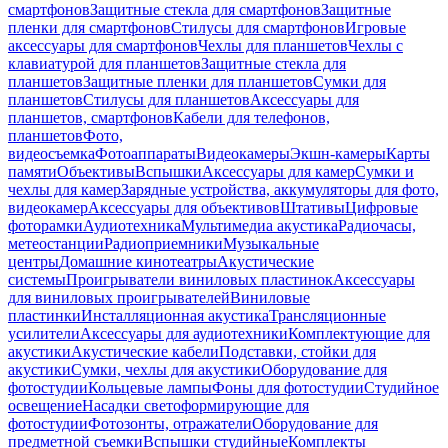
смартфонов
Защитные стекла для смартфонов
Защитные
пленки для смартфонов
Стилусы для смартфонов
Игровые
аксессуары для смартфонов
Чехлы для планшетов
Чехлы с
клавиатурой для планшетов
Защитные стекла для
планшетов
Защитные пленки для планшетов
Сумки для
планшетов
Стилусы для планшетов
Аксессуары для
планшетов, смартфонов
Кабели для телефонов,
планшетов
Фото,
видеосъемка
Фотоаппараты
Видеокамеры
Экшн-камеры
Карты
памяти
Объективы
Вспышки
Аксессуары для камер
Сумки и
чехлы для камер
Зарядные устройства, аккумуляторы для фото,
видеокамер
Аксессуары для объективов
Штативы
Цифровые
фоторамки
Аудиотехника
Мультимедиа акустика
Радиочасы,
метеостанции
Радиоприемники
Музыкальные
центры
Домашние кинотеатры
Акустические
системы
Проигрыватели виниловых пластинок
Аксессуары
для виниловых проигрывателей
Виниловые
пластинки
Инсталляционная акустика
Трансляционные
усилители
Аксессуары для аудиотехники
Комплектующие для
акустики
Акустические кабели
Подставки, стойки для
акустики
Сумки, чехлы для акустики
Оборудование для
фотостудии
Кольцевые лампы
Фоны для фотостудии
Студийное
освещение
Насадки светоформирующие для
фотостудии
Фотозонты, отражатели
Оборудование для
предметной съемки
Вспышки студийные
Комплекты