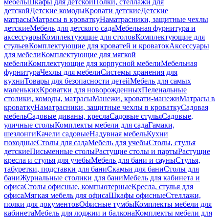
мебель
Шкафы для детской
Полки, стеллажи для
детской
Детские комоды
Кровати детские
Детские
матрасы
Матрасы в кроватку
Наматрасники, защитные чехлы
детские
Мебель для детского сада
Мебельная фурнитура и
аксессуары
Комплектующие для столов
Комплектующие для
стульев
Комплектующие для кроватей и кроваток
Аксессуары
для мебели
Комплектующие для мягкой
мебели
Комплектующие для корпусной мебели
Мебельная
фурнитура
Чехлы для мебели
Системы хранения для
кухни
Товары для безопасности детей
Мебель для самых
маленьких
Кроватки для новорожденных
Пеленальные
столики, комоды, матрасы
Манежи, кровати-манежи
Матрасы в
кроватку
Наматрасники, защитные чехлы в кроватку
Садовая
мебель
Садовые диваны, кресла
Садовые стулья
Садовые,
уличные столы
Комплекты мебели для сада
Гамаки,
шезлонги
Качели садовые
Надувная мебель
Кухни
походные
Столы для сада
Мебель для учебы
Столы, стулья
детские
Письменные столы
Растущие столы и парты
Растущие
кресла и стулья для учебы
Мебель для бани и сауны
Стулья,
табуретки, подставки для бани
Скамьи для бани
Столы для
бани
Журнальные столики для бани
Мебель для кабинета и
офиса
Столы офисные, компьютерные
Кресла, стулья для
офиса
Мягкая мебель для офиса
Шкафы офисные
Стеллажи,
полки для документов
Офисные тумбы
Комплекты мебели для
кабинета
Мебель для лоджии и балкона
Комплекты мебели для