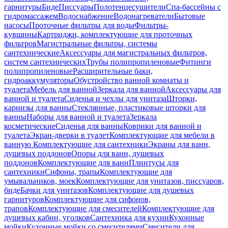
гарнитуры
Биде
Писсуары
Полотенцесушители
Спа-бассейны с
гидромассажем
Водоснабжение
Водонагреватели
Бытовые
насосы
Проточные фильтры для воды
Фильтры-
кувшины
Картриджи, комплектующие для проточных
фильтров
Магистральные фильтры, системы
сантехнические
Аксессуары для магистральных фильтров,
систем сантехнических
Трубы полипропиленовые
Фитинги
полипропиленовые
Расширительные баки,
гидроаккумуляторы
Обустройство ванной комнаты и
туалета
Мебель для ванной
Зеркала для ванной
Аксессуары для
ванной и туалета
Сиденья и чехлы для унитаза
Шторки,
карнизы для ванны
Стеклянные, пластиковые шторки для
ванны
Наборы для ванной и туалета
Зеркала
косметические
Сиденья для ванны
Коврики для ванной и
туалета
Экран-дверки в туалет
Комплектующие для мебели в
ванную
Комплектующие для сантехники
Экраны для ванн,
душевых поддонов
Опоры для ванн, душевых
поддонов
Комплектующие для ванн
Плинтусы для
сантехники
Сифоны, трапы
Комплектующие для
умывальников, моек
Комплектующие для унитазов, писсуаров,
биде
Бачки для унитазов
Комплектующие для душевых
гарнитуров
Комплектующие для сифонов,
трапов
Комплектующие для смесителей
Комплектующие для
душевых кабин, уголков
Сантехника для кухни
Кухонные
мойки
Кухонные мойки со смесителями
Смесители для