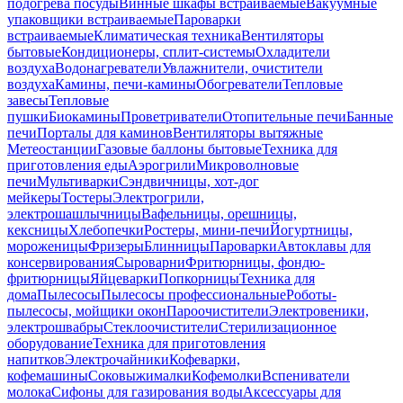
подогрева посуды
Винные шкафы встраиваемые
Вакуумные
упаковщики встраиваемые
Пароварки
встраиваемые
Климатическая техника
Вентиляторы
бытовые
Кондиционеры, сплит-системы
Охладители
воздуха
Водонагреватели
Увлажнители, очистители
воздуха
Камины, печи-камины
Обогреватели
Тепловые
завесы
Тепловые
пушки
Биокамины
Проветриватели
Отопительные печи
Банные
печи
Порталы для каминов
Вентиляторы вытяжные
Метеостанции
Газовые баллоны бытовые
Техника для
приготовления еды
Аэрогрили
Микроволновые
печи
Мультиварки
Сэндвичницы, хот-дог
мейкеры
Тостеры
Электрогрили,
электрошашлычницы
Вафельницы, орешницы,
кексницы
Хлебопечки
Ростеры, мини-печи
Йогуртницы,
мороженицы
Фризеры
Блинницы
Пароварки
Автоклавы для
консервирования
Сыроварни
Фритюрницы, фондю-
фритюрницы
Яйцеварки
Попкорницы
Техника для
дома
Пылесосы
Пылесосы профессиональные
Роботы-
пылесосы, мойщики окон
Пароочистители
Электровеники,
электрошвабры
Стеклоочистители
Стерилизационное
оборудование
Техника для приготовления
напитков
Электрочайники
Кофеварки,
кофемашины
Соковыжималки
Кофемолки
Вспениватели
молока
Сифоны для газирования воды
Аксессуары для