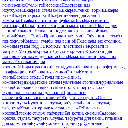
геймерские
Столы геймерские
Подставки для
ноутбуков
Шкафы и стеллажи
Шкафы
Стенки, горки
Шкафы-
купе
Шкафы-гармошки
Шкафы-пеналы для жилой
комнаты
Шкафы с витриной, буфеты
Шкафы, секции в
прихожую
Полки, стеллажи, системы хранения
Шкафы для
ванной комнаты
Вешалки, подставки для зонтов
Комоды,
тумбы
Комоды
Тумбы
Прикроватные тумбы
Обувницы, тумбы в
прихожую
Комоды, тумбы для ванной
Пеленальные столики,
комоды
Тумбы под ТВ
Комоды пластиковые
Кровати и
матрасы
Матрасы
Кровати
Детские кровати
Кроватки для
новорожденных
Надувная мебель
Наматрасники, чехлы на
матрас
Основания для
кроватей
Подматрасники
Раскладушки
Кровати-трансформеры,
шкафы-кровати
Кровати-домики
Столы
Кухонные
столы
Барные столы
Столы письменные,
компьютерные
Детские столы
Туалетные столики
Журнальные
столы
Садовые столы
Растущие столы и парты
Столы,
журнальные столики для бани
Приставные
столики
Консольные столики
Обеденные группы
Столы-
книги
Стулья
Кухонные стулья, табуреты
Барные стулья,
табуреты
Компьютерные кресла, стулья
Геймерские
кресла
Детские стулья, табуреты
Банкетки, скамьи
Садовые
кресла, стулья, табуреты
Стулья, табуреты для бани
Стульчики
для кормления
Кухня
Кухонный гарнитур
Кухонные