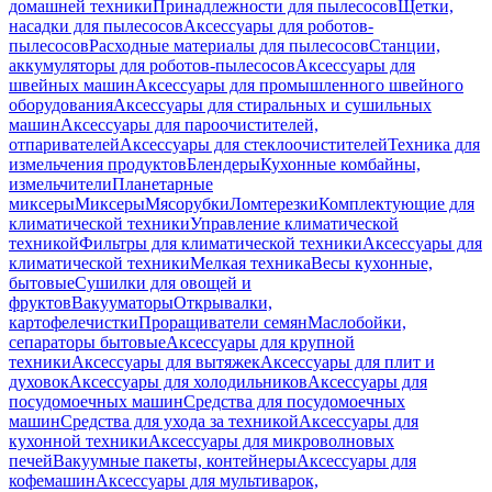
домашней техники
Принадлежности для пылесосов
Щетки,
насадки для пылесосов
Аксессуары для роботов-
пылесосов
Расходные материалы для пылесосов
Станции,
аккумуляторы для роботов-пылесосов
Аксессуары для
швейных машин
Аксессуары для промышленного швейного
оборудования
Аксессуары для стиральных и сушильных
машин
Аксессуары для пароочистителей,
отпаривателей
Аксессуары для стеклоочистителей
Техника для
измельчения продуктов
Блендеры
Кухонные комбайны,
измельчители
Планетарные
миксеры
Миксеры
Мясорубки
Ломтерезки
Комплектующие для
климатической техники
Управление климатической
техникой
Фильтры для климатической техники
Аксессуары для
климатической техники
Мелкая техника
Весы кухонные,
бытовые
Сушилки для овощей и
фруктов
Вакууматоры
Открывалки,
картофелечистки
Проращиватели семян
Маслобойки,
сепараторы бытовые
Аксессуары для крупной
техники
Аксессуары для вытяжек
Аксессуары для плит и
духовок
Аксессуары для холодильников
Аксессуары для
посудомоечных машин
Средства для посудомоечных
машин
Средства для ухода за техникой
Аксессуары для
кухонной техники
Аксессуары для микроволновых
печей
Вакуумные пакеты, контейнеры
Аксессуары для
кофемашин
Аксессуары для мультиварок,