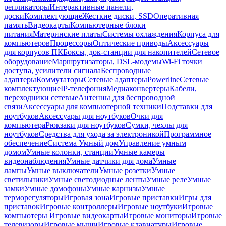
репликаторы
Интерактивные панели,
доски
Комплектующие
Жесткие диски, SSD
Оперативная
память
Видеокарты
Компьютерные блоки
питания
Материнские платы
Системы охлаждения
Корпуса для
компьютеров
Процессоры
Оптические приводы
Аксессуары
для корпусов ПК
Боксы, док-станции для накопителей
Сетевое
оборудование
Маршрутизаторы, DSL-модемы
Wi-Fi точки
доступа, усилители сигнала
Беспроводные
адаптеры
Коммутаторы
Сетевые адаптеры
Powerline
Сетевые
комплектующие
IP-телефония
Медиаконвертеры
Кабели,
переходники сетевые
Антенны для беспроводной
связи
Аксессуары для компьютерной техники
Подставки для
ноутбуков
Аксессуары для ноутбуков
Очки для
компьютера
Рюкзаки для ноутбуков
Сумки, чехлы для
ноутбуков
Средства для ухода за электроникой
Программное
обеспечение
Система Умный дом
Управление умным
домом
Умные колонки, станции
Умные камеры
видеонаблюдения
Умные датчики для дома
Умные
лампы
Умные выключатели
Умные розетки
Умные
светильники
Умные светодиодные ленты
Умные реле
Умные
замки
Умные домофоны
Умные карнизы
Умные
терморегуляторы
Игровая зона
Игровые приставки
Игры для
приставок
Игровые контроллеры
Игровые ноутбуки
Игровые
компьютеры
Игровые видеокарты
Игровые мониторы
Игровые
телевизоры
Игровые мыши
Игровые клавиатуры
Игровые