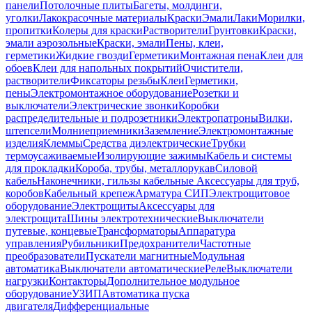
панели
Потолочные плиты
Багеты, молдинги,
уголки
Лакокрасочные материалы
Краски
Эмали
Лаки
Морилки,
пропитки
Колеры для краски
Растворители
Грунтовки
Краски,
эмали аэрозольные
Краски, эмали
Пены, клеи,
герметики
Жидкие гвозди
Герметики
Монтажная пена
Клеи для
обоев
Клеи для напольных покрытий
Очистители,
растворители
Фиксаторы резьбы
Клеи
Герметики,
пены
Электромонтажное оборудование
Розетки и
выключатели
Электрические звонки
Коробки
распределительные и подрозетники
Электропатроны
Вилки,
штепсели
Молниеприемники
Заземление
Электромонтажные
изделия
Клеммы
Средства диэлектрические
Трубки
термоусаживаемые
Изолирующие зажимы
Кабель и системы
для прокладки
Короба, трубы, металлорукав
Силовой
кабель
Наконечники, гильзы кабельные
Аксессуары для труб,
коробов
Кабельный крепеж
Арматура СИП
Электрощитовое
оборудование
Электрощиты
Аксессуары для
электрощита
Шины электротехнические
Выключатели
путевые, концевые
Трансформаторы
Аппаратура
управления
Рубильники
Предохранители
Частотные
преобразователи
Пускатели магнитные
Модульная
автоматика
Выключатели автоматические
Реле
Выключатели
нагрузки
Контакторы
Дополнительное модульное
оборудование
УЗИП
Автоматика пуска
двигателя
Дифференциальные