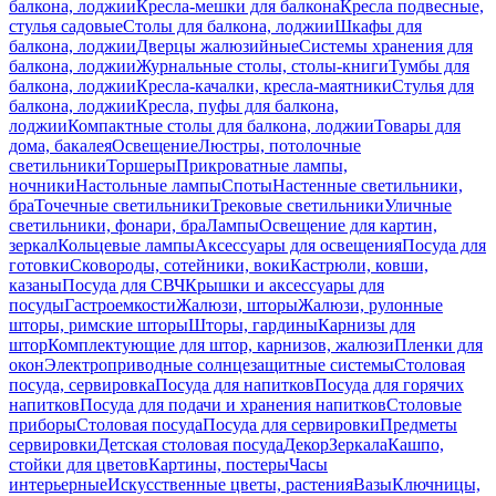
балкона, лоджии
Кресла-мешки для балкона
Кресла подвесные,
стулья садовые
Столы для балкона, лоджии
Шкафы для
балкона, лоджии
Дверцы жалюзийные
Системы хранения для
балкона, лоджии
Журнальные столы, столы-книги
Тумбы для
балкона, лоджии
Кресла-качалки, кресла-маятники
Стулья для
балкона, лоджии
Кресла, пуфы для балкона,
лоджии
Компактные столы для балкона, лоджии
Товары для
дома, бакалея
Освещение
Люстры, потолочные
светильники
Торшеры
Прикроватные лампы,
ночники
Настольные лампы
Споты
Настенные светильники,
бра
Точечные светильники
Трековые светильники
Уличные
светильники, фонари, бра
Лампы
Освещение для картин,
зеркал
Кольцевые лампы
Аксессуары для освещения
Посуда для
готовки
Сковороды, сотейники, воки
Кастрюли, ковши,
казаны
Посуда для СВЧ
Крышки и аксессуары для
посуды
Гастроемкости
Жалюзи, шторы
Жалюзи, рулонные
шторы, римские шторы
Шторы, гардины
Карнизы для
штор
Комплектующие для штор, карнизов, жалюзи
Пленки для
окон
Электроприводные солнцезащитные системы
Столовая
посуда, сервировка
Посуда для напитков
Посуда для горячих
напитков
Посуда для подачи и хранения напитков
Столовые
приборы
Столовая посуда
Посуда для сервировки
Предметы
сервировки
Детская столовая посуда
Декор
Зеркала
Кашпо,
стойки для цветов
Картины, постеры
Часы
интерьерные
Искусственные цветы, растения
Вазы
Ключницы,