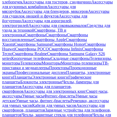
хлебопечек
Аксессуары для тостеров, сэндвичниц
Аксессуары
для кухонных комбайнов
Аксессуары для
мясорубок
Аксессуары для блендеров, миксеров
Аксессуары
для сушилок овощей и фруктов
Аксессуары для
йогуртниц
Аксессуары для аэрогрилей,
электрогрилей
Аксессуары для соковыжималок
Средства для
ухода за техникой
Смартфоны, ТВ и
электроника
Смартфоны
Смартфоны
Смартфоны
восстановленные
Смартфоны Apple
Смартфоны
Xiaomi
Смартфоны Samsung
Смартфоны Honor
Смартфоны
Huawei
Смартфоны POCO
Смартфоны Infinix
Смартфоны
Tecno
Смартфоны Realme
Смартфоны Samsung Galaxy S26
series
Кнопочные телефоны
Складные смартфоны
Телевизоры,
мониторы
Телевизоры
Мониторы
Мониторы-телевизоры
ТВ-
приставки и медиаплееры
Проекторы
Проекционные
экраны
Профессиональные дисплеи
Планшеты, электронные
книги
Планшеты
Электронные книги
Графические
планшеты
Блокноты электронные
Чехлы, бамперы для
планшетов
Аксессуары для планшетов,
смартфонов
Аксессуары для электронных книг
Смарт-часы,
аксессуары
Умные часы
Фитнес-браслеты
Умные часы
детские
Умные часы, фитнес-браслеты
Ремешки, аксессуары
для умных часов
Кабели для умных часов
Аксессуары для
смартфонов, планшетов
Зарядные устройства для телефонов,
планшетов
Чехлы, защитные стекла для телефонов
Чехлы для