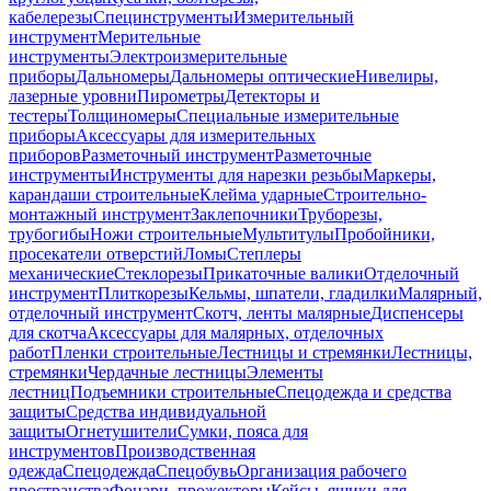
кабелерезы
Специнструменты
Измерительный
инструмент
Мерительные
инструменты
Электроизмерительные
приборы
Дальномеры
Дальномеры оптические
Нивелиры,
лазерные уровни
Пирометры
Детекторы и
тестеры
Толщиномеры
Специальные измерительные
приборы
Аксессуары для измерительных
приборов
Разметочный инструмент
Разметочные
инструменты
Инструменты для нарезки резьбы
Маркеры,
карандаши строительные
Клейма ударные
Строительно-
монтажный инструмент
Заклепочники
Труборезы,
трубогибы
Ножи строительные
Мультитулы
Пробойники,
просекатели отверстий
Ломы
Степлеры
механические
Стеклорезы
Прикаточные валики
Отделочный
инструмент
Плиткорезы
Кельмы, шпатели, гладилки
Малярный,
отделочный инструмент
Скотч, ленты малярные
Диспенсеры
для скотча
Аксессуары для малярных, отделочных
работ
Пленки строительные
Лестницы и стремянки
Лестницы,
стремянки
Чердачные лестницы
Элементы
лестниц
Подъемники строительные
Спецодежда и средства
защиты
Средства индивидуальной
защиты
Огнетушители
Сумки, пояса для
инструментов
Производственная
одежда
Спецодежда
Спецобувь
Организация рабочего
пространства
Фонари, прожекторы
Кейсы, ящики для