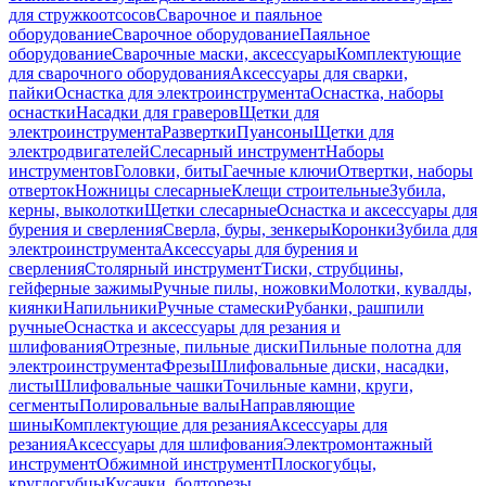
для стружкоотсосов
Сварочное и паяльное
оборудование
Сварочное оборудование
Паяльное
оборудование
Сварочные маски, аксессуары
Комплектующие
для сварочного оборудования
Аксессуары для сварки,
пайки
Оснастка для электроинструмента
Оснастка, наборы
оснастки
Насадки для граверов
Щетки для
электроинструмента
Развертки
Пуансоны
Щетки для
электродвигателей
Слесарный инструмент
Наборы
инструментов
Головки, биты
Гаечные ключи
Отвертки, наборы
отверток
Ножницы слесарные
Клещи строительные
Зубила,
керны, выколотки
Щетки слесарные
Оснастка и аксессуары для
бурения и сверления
Сверла, буры, зенкеры
Коронки
Зубила для
электроинструмента
Аксессуары для бурения и
сверления
Столярный инструмент
Тиски, струбцины,
гейферные зажимы
Ручные пилы, ножовки
Молотки, кувалды,
киянки
Напильники
Ручные стамески
Рубанки, рашпили
ручные
Оснастка и аксессуары для резания и
шлифования
Отрезные, пильные диски
Пильные полотна для
электроинструмента
Фрезы
Шлифовальные диски, насадки,
листы
Шлифовальные чашки
Точильные камни, круги,
сегменты
Полировальные валы
Направляющие
шины
Комплектующие для резания
Аксессуары для
резания
Аксессуары для шлифования
Электромонтажный
инструмент
Обжимной инструмент
Плоскогубцы,
круглогубцы
Кусачки, болторезы,