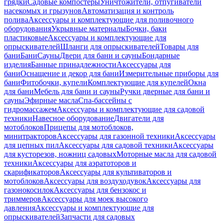
грядки
Садовые компостеры
Уничтожители, отпугиватели
насекомых и грызунов
Автоматизация и контроль
полива
Аксессуары и комплектующие для поливочного
оборудования
Укрывные материалы
Бочки, баки
пластиковые
Аксессуары и комплектующие для
опрыскивателей
Шланги для опрыскивателей
Товары для
бани
Бани
Сауны
Двери для бани и сауны
Бондарные
изделия
Банные принадлежности
Аксессуары для
бани
Оснащение и декор для бани
Измерительные приборы для
бани
Фитобочки, купели
Комплектующие для купелей
Окна
для бани
Мебель для бани и сауны
Ручки дверные для бани и
сауны
Эфирные масла
Спа-бассейны с
гидромассажем
Аксессуары и комплектующие для садовой
техники
Навесное оборудование
Двигатели для
мотоблоков
Прицепы для мотоблоков,
минитракторов
Аксессуары для газонной техники
Аксессуары
для цепных пил
Аксессуары для садовой техники
Аксессуары
для кусторезов, ножниц садовых
Моторные масла для садовой
техники
Аксессуары для аэратоторов и
скарификаторов
Аксессуары для культиваторов и
мотоблоков
Аксессуары для воздуходувок
Аксессуары для
газонокосилок
Аксессуары для бензокос и
триммеров
Аксессуары для моек высокого
давления
Аксессуары и комплектующие для
опрыскивателей
Запчасти для садовых