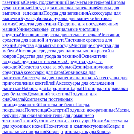
газетницы
Свечи, подсвечники
Предметы интерьера
Ширмы
декоративные
Посуда для выпечки, запекания
Формы для
выпечки, запекания
Посуда для запекания
Аксессуары для
выпечки
Бумага, фольга, рукава для выпечки
Бытовая
химия
Средства для стирки
Средства для посудомоечных
машин
Универсальные, специальные чистящие
средства
Чистящие средства для стекол и зеркал
Чистящие
средства для ванной и туалета
Чистящие средства для
кухни
Средства для мытья посуды
Чистящие средства для
мебели
Чистящие средства для напольных покрытий и
ковров
Средства для ухода за техникой
Освежители
воздуха
Средства от насекомых
Средства ухода за
одеждой
Средства ухода за обувью
Дезинфицирующие
средства
Аксессуары для бара
Сервировка для
напитков
Аксессуары для хранения напитков
Аксессуары для
приготовления коктейлей
Аксессуары для охлаждения
напитков
Наборы для бара, мини-бары
Штопоры, открывалки
для бутылок
Домашний текстиль
Подушки для
сна
Одеяла
Комплекты постельных
принадлежностей
Постельное белье
Пледы,
покрывала
Полотенца
Скатерти
Подушки декоративные
Маски,
беруши для сна
Наполнители для домашнего
текстиля
Ткани
Кухонные ножи, аксессуары
Ножи
Аксессуары
для кухонных ножей
Ножеточки и комплектующие
Ковры и
напольные покрытия
Ковры, циновки, шкуры
Ковры,