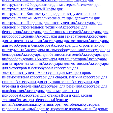
инструментов
Оборудование для мастерской
Тележки для
инструментов
Магниты
Шкафы для
инструментов
Комплектующие для инструментальных
шкафов
Стеллажи металлические
Стенды, держатели для
инструментов
Поддоны для инструментов
Аксессуары для
силовой и строительной техники
Аксессуары для
бензорезов
Аксессуары для бетоносмесителей
Аксессуары для
виброоборудования
Аксессуары для генераторов
Аксессуары
для затирочных машин
Аксессуары для мотопомп
Аксессуары
для мотобуров и бензобуров
Аксессуары для строительного
инструмента
Аксессуары пневмооборудования
Аксессуары для
бензорезов
Аксессуары для бетоносмесителей
Аксессуары для
виброоборудования
Аксессуары для генераторов
Аксессуары
для затирочных машин
Аксессуары для мотопомп
Аксессуары
для мотобуров и бензобуров
Аксессуары для
электроинструмента
Аксессуары для компрессоров,
пневмосистем
Аксессуары для сварки, пайки
Аксессуары для
станков
Аксессуары для стружкоотсосов
Аксессуары для
бурения и сверления
Аксессуары для резания
Аксессуары для
шлифования
Аксессуары для измерительных
приборов
Аксессуары для станков
Дом и сад
Садовая
техника
Триммеры, бензокосы
Цепные
пилы
Газонокосилки
Культиваторы, мотоблоки
Кусторезы,
садовые ножницы
Садовые, кормовые измельчители
Садовые