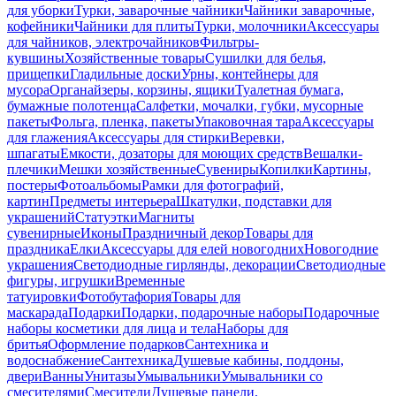
для уборки
Турки, заварочные чайники
Чайники заварочные,
кофейники
Чайники для плиты
Турки, молочники
Аксессуары
для чайников, электрочайников
Фильтры-
кувшины
Хозяйственные товары
Сушилки для белья,
прищепки
Гладильные доски
Урны, контейнеры для
мусора
Органайзеры, корзины, ящики
Туалетная бумага,
бумажные полотенца
Салфетки, мочалки, губки, мусорные
пакеты
Фольга, пленка, пакеты
Упаковочная тара
Аксессуары
для глажения
Аксессуары для стирки
Веревки,
шпагаты
Емкости, дозаторы для моющих средств
Вешалки-
плечики
Мешки хозяйственные
Сувениры
Копилки
Картины,
постеры
Фотоальбомы
Рамки для фотографий,
картин
Предметы интерьера
Шкатулки, подставки для
украшений
Статуэтки
Магниты
сувенирные
Иконы
Праздничный декор
Товары для
праздника
Елки
Аксессуары для елей новогодних
Новогодние
украшения
Светодиодные гирлянды, декорации
Светодиодные
фигуры, игрушки
Временные
татуировки
Фотобутафория
Товары для
маскарада
Подарки
Подарки, подарочные наборы
Подарочные
наборы косметики для лица и тела
Наборы для
бритья
Оформление подарков
Сантехника и
водоснабжение
Сантехника
Душевые кабины, поддоны,
двери
Ванны
Унитазы
Умывальники
Умывальники со
смесителями
Смесители
Душевые панели,