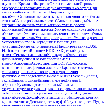
наушники
Кресла геймерские
Столы геймерские
Игровые
микрофоны
Игровая мультимедиа акустика
Аксессуары для
геймеров
Фигурки Funko Pop
Подставки для
ноутбуков
Светодиодные ленты
Лампы для мониторов
Умная
техника
Умные роботы-пылесосы
Умные телевизоры
Умные
стиральные машины
Умные чайники
Умные роботы
кулинарные
Умные вентиляторы
Умные кондиционеры
Умные
обогреватели
Умные увлажнители, очистители воздуха
Умные
отопительные котлы
Умные проветриватели
Умные радиочасы,
метеостанции
Умные кормушки и поилки для
животных
Умные напольные весы
Накопители данных
USB
Flash накопители
Внешние HDD, SSD диски
Карты
памяти
Сетевые накопители
Картридеры
Оптические
диски
Наблюдение и безопасность
Камеры
видеонаблюдения
Аксессуары для CCTV
Домофоны,
вызывные панели
Датчики для дома
Охранные системы,
сигнализации
Системы контроля и управления
доступом
Металлодетекторы
Мебель
Мягкая мебель
Диваны,
тахты
Диваны прямые
Диваны угловые
Диваны П-
образные
Кухонные уголки, диваны
Диваны
модульные
Детские диваны
Диваны садовые
Комплекты мягкой
мебели
Бескаркасные кресла-мешки и диваны
Надувные
диваны
Кресла
Кресла
Кресла-мешки и пуфы
Кресла-качалки,
кресла-маятники
Детские кресла, пуфы
Надувные кресла
Пуфы,
оттоманки
Кресла-кровати
Игровая мебель
Кресла