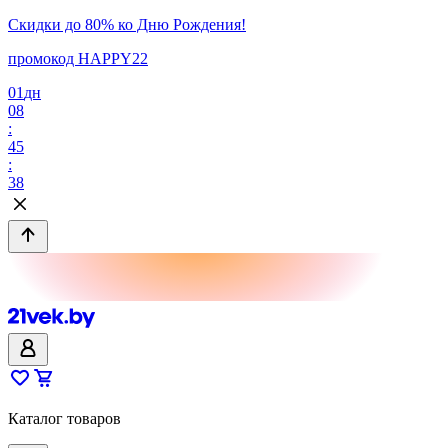
Скидки до 80% ко Дню Рождения!
промокод HAPPY22
01
дн
08
:
45
:
38
Каталог товаров