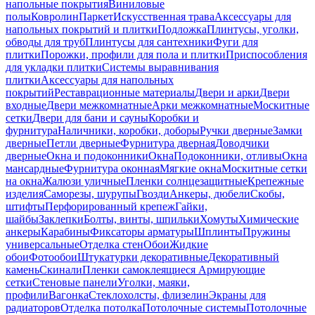
напольные покрытия
Виниловые
полы
Ковролин
Паркет
Искусственная трава
Аксессуары для
напольных покрытий и плитки
Подложка
Плинтусы, уголки,
обводы для труб
Плинтусы для сантехники
Фуги для
плитки
Порожки, профили для пола и плитки
Приспособления
для укладки плитки
Системы выравнивания
плитки
Аксессуары для напольных
покрытий
Реставрационные материалы
Двери и арки
Двери
входные
Двери межкомнатные
Арки межкомнатные
Москитные
сетки
Двери для бани и сауны
Коробки и
фурнитура
Наличники, коробки, доборы
Ручки дверные
Замки
дверные
Петли дверные
Фурнитура дверная
Доводчики
дверные
Окна и подоконники
Окна
Подоконники, отливы
Окна
мансардные
Фурнитура оконная
Мягкие окна
Москитные сетки
на окна
Жалюзи уличные
Пленки солнцезащитные
Крепежные
изделия
Саморезы, шурупы
Гвозди
Анкеры, дюбели
Скобы,
штифты
Перфорированный крепеж
Гайки,
шайбы
Заклепки
Болты, винты, шпильки
Хомуты
Химические
анкеры
Карабины
Фиксаторы арматуры
Шплинты
Пружины
универсальные
Отделка стен
Обои
Жидкие
обои
Фотообои
Штукатурки декоративные
Декоративный
камень
Скинали
Пленки самоклеящиеся
Армирующие
сетки
Стеновые панели
Уголки, маяки,
профили
Вагонка
Стеклохолсты, флизелин
Экраны для
радиаторов
Отделка потолка
Потолочные системы
Потолочные