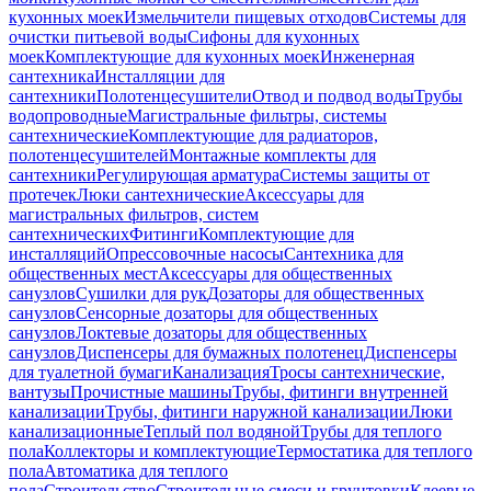
кухонных моек
Измельчители пищевых отходов
Системы для
очистки питьевой воды
Сифоны для кухонных
моек
Комплектующие для кухонных моек
Инженерная
сантехника
Инсталляции для
сантехники
Полотенцесушители
Отвод и подвод воды
Трубы
водопроводные
Магистральные фильтры, системы
сантехнические
Комплектующие для радиаторов,
полотенцесушителей
Монтажные комплекты для
сантехники
Регулирующая арматура
Системы защиты от
протечек
Люки сантехнические
Аксессуары для
магистральных фильтров, систем
сантехнических
Фитинги
Комплектующие для
инсталляций
Опрессовочные насосы
Сантехника для
общественных мест
Аксессуары для общественных
санузлов
Сушилки для рук
Дозаторы для общественных
санузлов
Сенсорные дозаторы для общественных
санузлов
Локтевые дозаторы для общественных
санузлов
Диспенсеры для бумажных полотенец
Диспенсеры
для туалетной бумаги
Канализация
Тросы сантехнические,
вантузы
Прочистные машины
Трубы, фитинги внутренней
канализации
Трубы, фитинги наружной канализации
Люки
канализационные
Теплый пол водяной
Трубы для теплого
пола
Коллекторы и комплектующие
Термостатика для теплого
пола
Автоматика для теплого
пола
Строительство
Строительные смеси и грунтовки
Клеевые