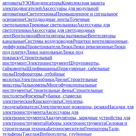
автоматы
УЗО
Конденсаторы
Комплексная защита
электродвигателей
Аксессуары для модульной
автоматики
Светотехника
Промышленное и сигнальное
освещение
Светодиодные ленты
Точечные
светильники
Трековые светильники
Аксессуары для
светотехники
Аксессуары для светодиодных
лент
Вентиляция
Вентиляторы вытяжные
Вентиляторы
канальные
Системы воздуховодов
Решетки вентиляционные,
диффузоры
Проветриватели
Люки
Люки ревизионные
Люки
под плитку
Люки напольные
Люки под
покраску
Строительный
инструмент
Электроинструмент
Шуруповерты,
гайковерты
Шлифмашины
Циркулярные, сабельные
пилы
Перфораторы, отбойные
молотки
Электролобзики
Дрели
Строительные
миксеры
Дальномеры
Многофункциональные
инструменты
Строительные фены
Строительные
пистолеты
Фрезеры
Рубанки, стамески
электрические
Краскопульты
Степлеры,
гвоздезабиватели
Электрические ножницы, резаки
Насадки для
электроинструмента
Аксессуары для
электроинструмента
Аккумуляторы, зарядные устройства для
электроинструмента
Наборы электроинструмента
Силовая и
строительная техника
Бетоносмесители
Генераторы
Тали,
тельферы
Такелаж
Виброплиты, глубинные