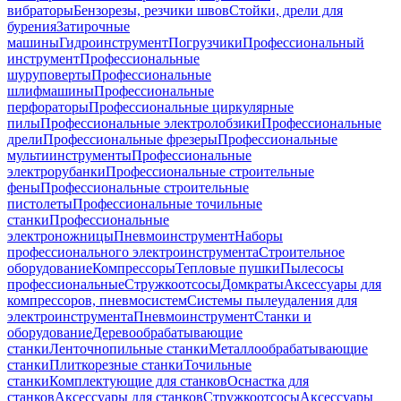
вибраторы
Бензорезы, резчики швов
Стойки, дрели для
бурения
Затирочные
машины
Гидроинструмент
Погрузчики
Профессиональный
инструмент
Профессиональные
шуруповерты
Профессиональные
шлифмашины
Профессиональные
перфораторы
Профессиональные циркулярные
пилы
Профессиональные электролобзики
Профессиональные
дрели
Профессиональные фрезеры
Профессиональные
мультиинструменты
Профессиональные
электрорубанки
Профессиональные строительные
фены
Профессиональные строительные
пистолеты
Профессиональные точильные
станки
Профессиональные
электроножницы
Пневмоинструмент
Наборы
профессионального электроинструмента
Строительное
оборудование
Компрессоры
Тепловые пушки
Пылесосы
профессиональные
Стружкоотсосы
Домкраты
Аксессуары для
компрессоров, пневмосистем
Системы пылеудаления для
электроинструмента
Пневмоинструмент
Станки и
оборудование
Деревообрабатывающие
станки
Ленточнопильные станки
Металлообрабатывающие
станки
Плиткорезные станки
Точильные
станки
Комплектующие для станков
Оснастка для
станков
Аксессуары для станков
Стружкоотсосы
Аксессуары