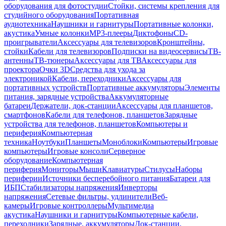
оборудования для фотостудии
Стойки, системы крепления для
студийного оборудования
Портативная
аудиотехника
Наушники и гарнитуры
Портативные колонки,
акустика
Умные колонки
MP3-плееры
Диктофоны
CD-
проигрыватели
Аксессуары для телевизоров
Кронштейны,
стойки
Кабели для телевизоров
Подписки на видеосервисы
ТВ-
антенны
ТВ-тюнеры
Аксессуары для ТВ
Аксессуары для
проектора
Очки 3D
Средства для ухода за
электроникой
Кабели, переходники
Аксессуары для
портативных устройств
Портативные аккумуляторы
Элементы
питания, зарядные устройства
Аккумуляторные
батареи
Держатели, док-станции
Аксессуары для планшетов,
смартфонов
Кабели для телефонов, планшетов
Зарядные
устройства для телефонов, планшетов
Компьютеры и
периферия
Компьютерная
техника
Ноутбуки
Планшеты
Моноблоки
Компьютеры
Игровые
компьютеры
Игровые консоли
Серверное
оборудование
Компьютерная
периферия
Мониторы
Мыши
Клавиатуры
Стилусы
Наборы
периферии
Источники бесперебойного питания
Батареи для
ИБП
Стабилизаторы напряжения
Инверторы
напряжения
Сетевые фильтры, удлинители
Веб-
камеры
Игровые контроллеры
Мультимедиа
акустика
Наушники и гарнитуры
Компьютерные кабели,
переходники
Зарядные, аккумуляторы
Док-станции,