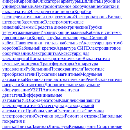
анкеры
Карабины
Фиксаторы арматуры
Шплинты
Пружины
универсальные
Электромонтажное оборудование
Розетки и
выключатели
Электрические звонки
Коробки
распределительные и подрозетники
Электропатроны
Вилки,
штепсели
Заземление
Электромонтажные
изделия
Клеммы
Средства диэлектрические
Трубки
термоусаживаемые
Изолирующие зажимы
Кабель и системы
для прокладки
Короба, трубы, металлорукав
Силовой
кабель
Наконечники, гильзы кабельные
Аксессуары для труб,
коробов
Кабельный крепеж
Арматура СИП
Электрощитовое
оборудование
Электрощиты
Аксессуары для
электрощита
Шины электротехнические
Выключатели
путевые, концевые
Трансформаторы
Аппаратура
управления
Рубильники
Предохранители
Частотные
преобразователи
Пускатели магнитные
Модульная
автоматика
Выключатели автоматические
Реле
Выключатели
нагрузки
Контакторы
Дополнительное модульное
оборудование
УЗИП
Автоматика пуска
двигателя
Дифференциальные
автоматы
УЗО
Конденсаторы
Комплексная защита
электродвигателей
Аксессуары для модульной
автоматики
Приборы учета
Счетчики газа
Счетчики
электроэнергии
Счетчики воды
Ремонт и отделка
Напольные
покрытия и
плитка
Плитка
Ламинат
Линолеум
Керамогранит
Спортивные