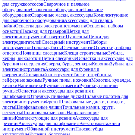
для стружкоотсосов
Сварочное и паяльное
оборудование
Сварочное оборудование
Паяльное
оборудование
Сварочные маски, аксессуары
Комплектующие
для сварочного оборудования
Аксессуары для сварки,
пайки
Оснастка для электроинструмента
Оснастка, наборы
оснастки
Насадки для граверов
Щетки для
электроинструмента
Развертки
Пуансоны
Щетки для
электродвигателей
Слесарный инструмент
Наборы
инструментов
Головки, биты
Гаечные ключи
Отвертки, наборы
отверток
Ножницы слесарные
Клещи строительные
Зубила,
керны, выколотки
Щетки слесарные
Оснастка и аксессуары для
бурения и сверления
Сверла, буры, зенкеры
Коронки
Зубила для
электроинструмента
Аксессуары для бурения и
сверления
Столярный инструмент
Тиски, струбцины,
гейферные зажимы
Ручные пилы, ножовки
Молотки, кувалды,
киянки
Напильники
Ручные стамески
Рубанки, рашпили
ручные
Оснастка и аксессуары для резания и
шлифования
Отрезные, пильные диски
Пильные полотна для
электроинструмента
Фрезы
Шлифовальные диски, насадки,
листы
Шлифовальные чашки
Точильные камни, круги,
сегменты
Полировальные валы
Направляющие
шины
Комплектующие для резания
Аксессуары для
резания
Аксессуары для шлифования
Электромонтажный
инструмент
Обжимной инструмент
Плоскогубцы,
круглогубцы
Кусачки, болторезы,