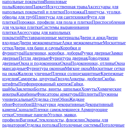
напольные покрытия
Виниловые
полы
Ковролин
Паркет
Искусственная трава
Аксессуары для
напольных покрытий и плитки
Подложка
Плинтусы, уголки,
обводы для труб
Плинтусы для сантехники
Фуги для
плитки
Порожки, профили для пола и плитки
Приспособления
для укладки плитки
Системы выравнивания
плитки
Аксессуары для напольных
покрытий
Реставрационные материалы
Двери и арки
Двери
входные
Двери межкомнатные
Арки межкомнатные
Москитные
сетки
Двери для бани и сауны
Коробки и
фурнитура
Наличники, коробки, доборы
Ручки дверные
Замки
дверные
Петли дверные
Фурнитура дверная
Доводчики
дверные
Окна и подоконники
Окна
Подоконники, отливы
Окна
мансардные
Фурнитура оконная
Мягкие окна
Москитные сетки
на окна
Жалюзи уличные
Пленки солнцезащитные
Крепежные
изделия
Саморезы, шурупы
Гвозди
Анкеры, дюбели
Скобы,
штифты
Перфорированный крепеж
Гайки,
шайбы
Заклепки
Болты, винты, шпильки
Хомуты
Химические
анкеры
Карабины
Фиксаторы арматуры
Шплинты
Пружины
универсальные
Отделка стен
Обои
Жидкие
обои
Фотообои
Штукатурки декоративные
Декоративный
камень
Скинали
Пленки самоклеящиеся
Армирующие
сетки
Стеновые панели
Уголки, маяки,
профили
Вагонка
Стеклохолсты, флизелин
Экраны для
радиаторов
Отделка потолка
Потолочные системы
Потолочные