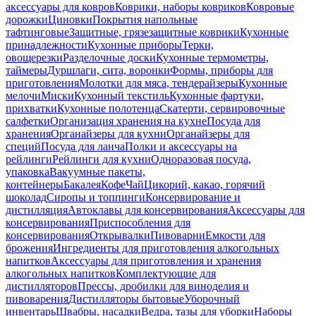
аксессуары для ковров
Коврики, наборы ковриков
Ковровые
дорожки
Циновки
Покрытия напольные
тафтинговые
Защитные, грязезащитные коврики
Кухонные
принадлежности
Кухонные приборы
Терки,
овощерезки
Разделочные доски
Кухонные термометры,
таймеры
Дуршлаги, сита, воронки
Формы, приборы для
приготовления
Молотки для мяса, тендерайзеры
Кухонные
мелочи
Миски
Кухонный текстиль
Кухонные фартуки,
прихватки
Кухонные полотенца
Скатерти, сервировочные
салфетки
Организация хранения на кухне
Посуда для
хранения
Органайзеры для кухни
Органайзеры для
специй
Посуда для ланча
Полки и аксессуары на
рейлинги
Рейлинги для кухни
Одноразовая посуда,
упаковка
Вакуумные пакеты,
контейнеры
Бакалея
Кофе
Чай
Цикорий, какао, горячий
шоколад
Сиропы и топпинги
Консервирование и
дистилляция
Автоклавы для консервирования
Аксессуары для
консервирования
Приспособления для
консервирования
Открывалки
Пивоварни
Емкости для
брожения
Ингредиенты для приготовления алкогольных
напитков
Аксессуары для приготовления и хранения
алкогольных напитков
Комплектующие для
дистилляторов
Прессы, дробилки для виноделия и
пивоварения
Дистилляторы бытовые
Уборочный
инвентарь
Швабры, насадки
Ведра, тазы для уборки
Наборы