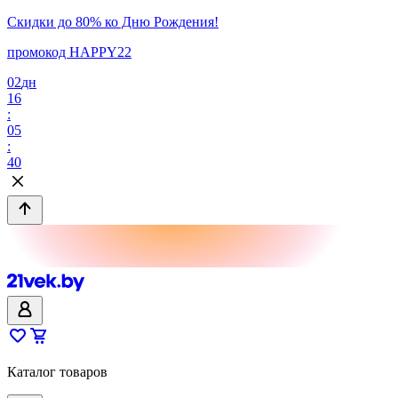
Скидки до 80% ко Дню Рождения!
промокод HAPPY22
02
дн
16
:
05
:
40
Каталог товаров