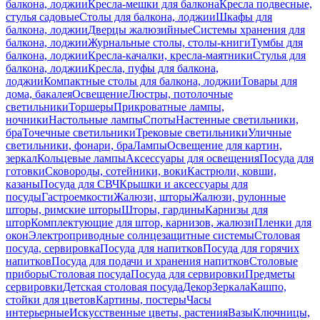
балкона, лоджии
Кресла-мешки для балкона
Кресла подвесные,
стулья садовые
Столы для балкона, лоджии
Шкафы для
балкона, лоджии
Дверцы жалюзийные
Системы хранения для
балкона, лоджии
Журнальные столы, столы-книги
Тумбы для
балкона, лоджии
Кресла-качалки, кресла-маятники
Стулья для
балкона, лоджии
Кресла, пуфы для балкона,
лоджии
Компактные столы для балкона, лоджии
Товары для
дома, бакалея
Освещение
Люстры, потолочные
светильники
Торшеры
Прикроватные лампы,
ночники
Настольные лампы
Споты
Настенные светильники,
бра
Точечные светильники
Трековые светильники
Уличные
светильники, фонари, бра
Лампы
Освещение для картин,
зеркал
Кольцевые лампы
Аксессуары для освещения
Посуда для
готовки
Сковороды, сотейники, воки
Кастрюли, ковши,
казаны
Посуда для СВЧ
Крышки и аксессуары для
посуды
Гастроемкости
Жалюзи, шторы
Жалюзи, рулонные
шторы, римские шторы
Шторы, гардины
Карнизы для
штор
Комплектующие для штор, карнизов, жалюзи
Пленки для
окон
Электроприводные солнцезащитные системы
Столовая
посуда, сервировка
Посуда для напитков
Посуда для горячих
напитков
Посуда для подачи и хранения напитков
Столовые
приборы
Столовая посуда
Посуда для сервировки
Предметы
сервировки
Детская столовая посуда
Декор
Зеркала
Кашпо,
стойки для цветов
Картины, постеры
Часы
интерьерные
Искусственные цветы, растения
Вазы
Ключницы,