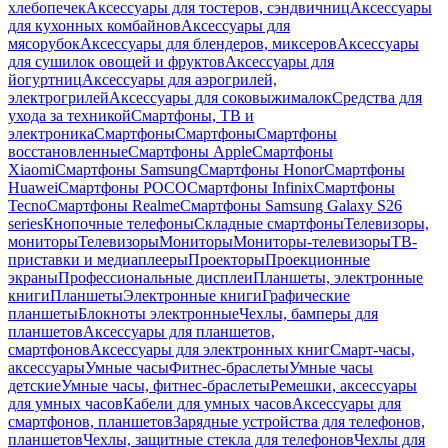
хлебопечек
Аксессуары для тостеров, сэндвичниц
Аксессуары
для кухонных комбайнов
Аксессуары для
мясорубок
Аксессуары для блендеров, миксеров
Аксессуары
для сушилок овощей и фруктов
Аксессуары для
йогуртниц
Аксессуары для аэрогрилей,
электрогрилей
Аксессуары для соковыжималок
Средства для
ухода за техникой
Смартфоны, ТВ и
электроника
Смартфоны
Смартфоны
Смартфоны
восстановленные
Смартфоны Apple
Смартфоны
Xiaomi
Смартфоны Samsung
Смартфоны Honor
Смартфоны
Huawei
Смартфоны POCO
Смартфоны Infinix
Смартфоны
Tecno
Смартфоны Realme
Смартфоны Samsung Galaxy S26
series
Кнопочные телефоны
Складные смартфоны
Телевизоры,
мониторы
Телевизоры
Мониторы
Мониторы-телевизоры
ТВ-
приставки и медиаплееры
Проекторы
Проекционные
экраны
Профессиональные дисплеи
Планшеты, электронные
книги
Планшеты
Электронные книги
Графические
планшеты
Блокноты электронные
Чехлы, бамперы для
планшетов
Аксессуары для планшетов,
смартфонов
Аксессуары для электронных книг
Смарт-часы,
аксессуары
Умные часы
Фитнес-браслеты
Умные часы
детские
Умные часы, фитнес-браслеты
Ремешки, аксессуары
для умных часов
Кабели для умных часов
Аксессуары для
смартфонов, планшетов
Зарядные устройства для телефонов,
планшетов
Чехлы, защитные стекла для телефонов
Чехлы для