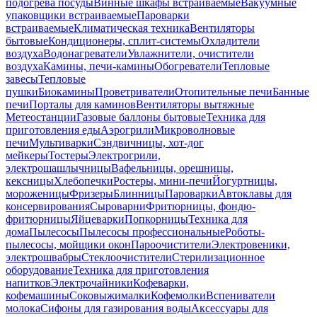
подогрева посуды
Винные шкафы встраиваемые
Вакуумные
упаковщики встраиваемые
Пароварки
встраиваемые
Климатическая техника
Вентиляторы
бытовые
Кондиционеры, сплит-системы
Охладители
воздуха
Водонагреватели
Увлажнители, очистители
воздуха
Камины, печи-камины
Обогреватели
Тепловые
завесы
Тепловые
пушки
Биокамины
Проветриватели
Отопительные печи
Банные
печи
Порталы для каминов
Вентиляторы вытяжные
Метеостанции
Газовые баллоны бытовые
Техника для
приготовления еды
Аэрогрили
Микроволновые
печи
Мультиварки
Сэндвичницы, хот-дог
мейкеры
Тостеры
Электрогрили,
электрошашлычницы
Вафельницы, орешницы,
кексницы
Хлебопечки
Ростеры, мини-печи
Йогуртницы,
мороженицы
Фризеры
Блинницы
Пароварки
Автоклавы для
консервирования
Сыроварни
Фритюрницы, фондю-
фритюрницы
Яйцеварки
Попкорницы
Техника для
дома
Пылесосы
Пылесосы профессиональные
Роботы-
пылесосы, мойщики окон
Пароочистители
Электровеники,
электрошвабры
Стеклоочистители
Стерилизационное
оборудование
Техника для приготовления
напитков
Электрочайники
Кофеварки,
кофемашины
Соковыжималки
Кофемолки
Вспениватели
молока
Сифоны для газирования воды
Аксессуары для