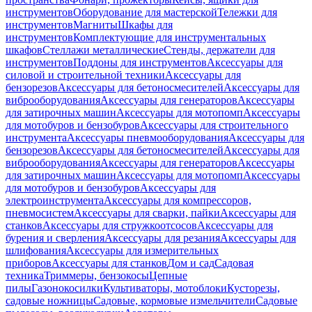
инструментов
Оборудование для мастерской
Тележки для
инструментов
Магниты
Шкафы для
инструментов
Комплектующие для инструментальных
шкафов
Стеллажи металлические
Стенды, держатели для
инструментов
Поддоны для инструментов
Аксессуары для
силовой и строительной техники
Аксессуары для
бензорезов
Аксессуары для бетоносмесителей
Аксессуары для
виброоборудования
Аксессуары для генераторов
Аксессуары
для затирочных машин
Аксессуары для мотопомп
Аксессуары
для мотобуров и бензобуров
Аксессуары для строительного
инструмента
Аксессуары пневмооборудования
Аксессуары для
бензорезов
Аксессуары для бетоносмесителей
Аксессуары для
виброоборудования
Аксессуары для генераторов
Аксессуары
для затирочных машин
Аксессуары для мотопомп
Аксессуары
для мотобуров и бензобуров
Аксессуары для
электроинструмента
Аксессуары для компрессоров,
пневмосистем
Аксессуары для сварки, пайки
Аксессуары для
станков
Аксессуары для стружкоотсосов
Аксессуары для
бурения и сверления
Аксессуары для резания
Аксессуары для
шлифования
Аксессуары для измерительных
приборов
Аксессуары для станков
Дом и сад
Садовая
техника
Триммеры, бензокосы
Цепные
пилы
Газонокосилки
Культиваторы, мотоблоки
Кусторезы,
садовые ножницы
Садовые, кормовые измельчители
Садовые