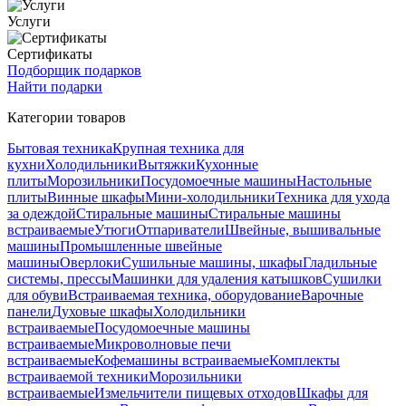
Услуги
Сертификаты
Подборщик подарков
Найти подарки
Категории товаров
Бытовая техника
Крупная техника для
кухни
Холодильники
Вытяжки
Кухонные
плиты
Морозильники
Посудомоечные машины
Настольные
плиты
Винные шкафы
Мини-холодильники
Техника для ухода
за одеждой
Стиральные машины
Стиральные машины
встраиваемые
Утюги
Отпариватели
Швейные, вышивальные
машины
Промышленные швейные
машины
Оверлоки
Сушильные машины, шкафы
Гладильные
системы, прессы
Машинки для удаления катышков
Сушилки
для обуви
Встраиваемая техника, оборудование
Варочные
панели
Духовые шкафы
Холодильники
встраиваемые
Посудомоечные машины
встраиваемые
Микроволновые печи
встраиваемые
Кофемашины встраиваемые
Комплекты
встраиваемой техники
Морозильники
встраиваемые
Измельчители пищевых отходов
Шкафы для