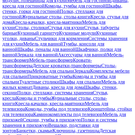
модули
Столешницы для кухни
Мебель для гостиной
Диваны,
кресла для гостиной
Комоды, тумбы для гостиной
Шкафы,
стенки, горки для гостиной
Полки, стеллажи для
гостиной
Журнальные столы, столы-книги
Кресла, стулья для
дома
Кресла-качалки, кресла-маятники
Мебель для
кухни
Столы, столики
Стулья для кухни
Стулья, табуреты
барные
Кухонный гарнитур
Кухонные модули
Кухонные
уголки, диваны
Стульчики для кормления
Системы хранения
для кухни
Мебель для ванной
Тумбы, консоли для
ванной
Шкафы, пеналы для ванной
Шкафчики, полки для
ванной
Зеркала для ванной
Аксессуары для ванной
Мебель-
трансформер
Мебель-трансформер
Кровати-
трансформеры
Детские кроватки-трансформеры
Столы-
трансформеры
Мебель для спальни
Зеркала
Комплекты мебели
для спальни
Прикроватные тумбы
Комоды и тумбы для
спальни
Туалетные столики
Шкафы для спальни
Мебель для
жилых комнат
Диваны, кресла для дома
Шкафы, стенки,
секции
Полки, стеллажи, системы хранения
Стулья,
кресла
Комоды и тумбы
Журнальные столы, столы-
книги
Кресла-качалки, кресла-маятники
Мебель для
телевизора
Комоды, тумбы под телевизор
Кронштейны, стойки
для телевизора
Каминокомплекты под телевизор
Мебель для
прихожей
Секции, тумбы в прихожую
Полки и системы
хранения в прихожую
Вешалки, подставки для
зонтов
Банкетки, скамьи
Ключницы, газетницы
Детская