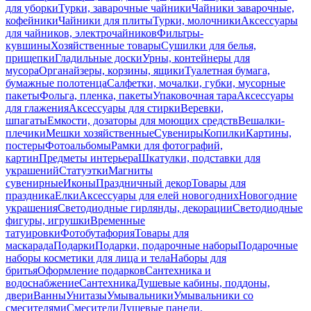
для уборки
Турки, заварочные чайники
Чайники заварочные,
кофейники
Чайники для плиты
Турки, молочники
Аксессуары
для чайников, электрочайников
Фильтры-
кувшины
Хозяйственные товары
Сушилки для белья,
прищепки
Гладильные доски
Урны, контейнеры для
мусора
Органайзеры, корзины, ящики
Туалетная бумага,
бумажные полотенца
Салфетки, мочалки, губки, мусорные
пакеты
Фольга, пленка, пакеты
Упаковочная тара
Аксессуары
для глажения
Аксессуары для стирки
Веревки,
шпагаты
Емкости, дозаторы для моющих средств
Вешалки-
плечики
Мешки хозяйственные
Сувениры
Копилки
Картины,
постеры
Фотоальбомы
Рамки для фотографий,
картин
Предметы интерьера
Шкатулки, подставки для
украшений
Статуэтки
Магниты
сувенирные
Иконы
Праздничный декор
Товары для
праздника
Елки
Аксессуары для елей новогодних
Новогодние
украшения
Светодиодные гирлянды, декорации
Светодиодные
фигуры, игрушки
Временные
татуировки
Фотобутафория
Товары для
маскарада
Подарки
Подарки, подарочные наборы
Подарочные
наборы косметики для лица и тела
Наборы для
бритья
Оформление подарков
Сантехника и
водоснабжение
Сантехника
Душевые кабины, поддоны,
двери
Ванны
Унитазы
Умывальники
Умывальники со
смесителями
Смесители
Душевые панели,