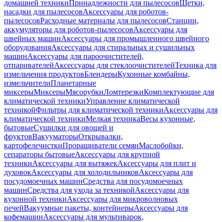
домашней техники
Принадлежности для пылесосов
Щетки,
насадки для пылесосов
Аксессуары для роботов-
пылесосов
Расходные материалы для пылесосов
Станции,
аккумуляторы для роботов-пылесосов
Аксессуары для
швейных машин
Аксессуары для промышленного швейного
оборудования
Аксессуары для стиральных и сушильных
машин
Аксессуары для пароочистителей,
отпаривателей
Аксессуары для стеклоочистителей
Техника для
измельчения продуктов
Блендеры
Кухонные комбайны,
измельчители
Планетарные
миксеры
Миксеры
Мясорубки
Ломтерезки
Комплектующие для
климатической техники
Управление климатической
техникой
Фильтры для климатической техники
Аксессуары для
климатической техники
Мелкая техника
Весы кухонные,
бытовые
Сушилки для овощей и
фруктов
Вакууматоры
Открывалки,
картофелечистки
Проращиватели семян
Маслобойки,
сепараторы бытовые
Аксессуары для крупной
техники
Аксессуары для вытяжек
Аксессуары для плит и
духовок
Аксессуары для холодильников
Аксессуары для
посудомоечных машин
Средства для посудомоечных
машин
Средства для ухода за техникой
Аксессуары для
кухонной техники
Аксессуары для микроволновых
печей
Вакуумные пакеты, контейнеры
Аксессуары для
кофемашин
Аксессуары для мультиварок,