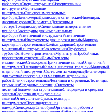
кабелерезы
Специнструменты
Измерительный
инструмент
Мерительные
инструменты
Электроизмерительные
приборы
Дальномеры
Дальномеры оптические
Нивелиры,
лазерные уровни
Пирометры
Детекторы и
тестеры
Толщиномеры
Специальные измерительные
приборы
Аксессуары для измерительных
приборов
Разметочный инструмент
Разметочные
инструменты
Инструменты для нарезки резьбы
Маркеры,
карандаши строительные
Клейма ударные
Строительно-
монтажный инструмент
Заклепочники
Труборезы,
трубогибы
Ножи строительные
Мультитулы
Пробойники,
просекатели отверстий
Ломы
Степлеры
механические
Стеклорезы
Прикаточные валики
Отделочный
инструмент
Плиткорезы
Кельмы, шпатели, гладилки
Малярный,
отделочный инструмент
Скотч, ленты малярные
Диспенсеры
для скотча
Аксессуары для малярных, отделочных
работ
Пленки строительные
Лестницы и стремянки
Лестницы,
стремянки
Чердачные лестницы
Элементы
лестниц
Подъемники строительные
Спецодежда и средства
защиты
Средства индивидуальной
защиты
Огнетушители
Сумки, пояса для
инструментов
Производственная
одежда
Спецодежда
Спецобувь
Организация рабочего
пространства
Фонари, прожекторы
Кейсы, ящики для