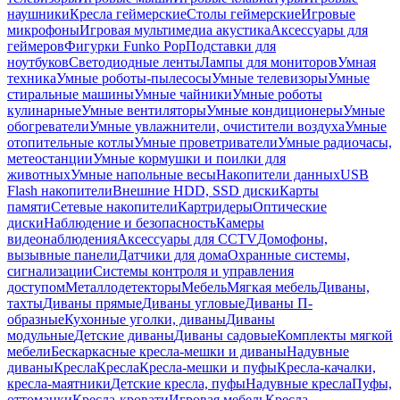
наушники
Кресла геймерские
Столы геймерские
Игровые
микрофоны
Игровая мультимедиа акустика
Аксессуары для
геймеров
Фигурки Funko Pop
Подставки для
ноутбуков
Светодиодные ленты
Лампы для мониторов
Умная
техника
Умные роботы-пылесосы
Умные телевизоры
Умные
стиральные машины
Умные чайники
Умные роботы
кулинарные
Умные вентиляторы
Умные кондиционеры
Умные
обогреватели
Умные увлажнители, очистители воздуха
Умные
отопительные котлы
Умные проветриватели
Умные радиочасы,
метеостанции
Умные кормушки и поилки для
животных
Умные напольные весы
Накопители данных
USB
Flash накопители
Внешние HDD, SSD диски
Карты
памяти
Сетевые накопители
Картридеры
Оптические
диски
Наблюдение и безопасность
Камеры
видеонаблюдения
Аксессуары для CCTV
Домофоны,
вызывные панели
Датчики для дома
Охранные системы,
сигнализации
Системы контроля и управления
доступом
Металлодетекторы
Мебель
Мягкая мебель
Диваны,
тахты
Диваны прямые
Диваны угловые
Диваны П-
образные
Кухонные уголки, диваны
Диваны
модульные
Детские диваны
Диваны садовые
Комплекты мягкой
мебели
Бескаркасные кресла-мешки и диваны
Надувные
диваны
Кресла
Кресла
Кресла-мешки и пуфы
Кресла-качалки,
кресла-маятники
Детские кресла, пуфы
Надувные кресла
Пуфы,
оттоманки
Кресла-кровати
Игровая мебель
Кресла