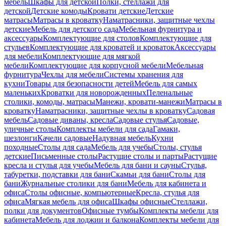
мебель
Шкафы для детской
Полки, стеллажи для
детской
Детские комоды
Кровати детские
Детские
матрасы
Матрасы в кроватку
Наматрасники, защитные чехлы
детские
Мебель для детского сада
Мебельная фурнитура и
аксессуары
Комплектующие для столов
Комплектующие для
стульев
Комплектующие для кроватей и кроваток
Аксессуары
для мебели
Комплектующие для мягкой
мебели
Комплектующие для корпусной мебели
Мебельная
фурнитура
Чехлы для мебели
Системы хранения для
кухни
Товары для безопасности детей
Мебель для самых
маленьких
Кроватки для новорожденных
Пеленальные
столики, комоды, матрасы
Манежи, кровати-манежи
Матрасы в
кроватку
Наматрасники, защитные чехлы в кроватку
Садовая
мебель
Садовые диваны, кресла
Садовые стулья
Садовые,
уличные столы
Комплекты мебели для сада
Гамаки,
шезлонги
Качели садовые
Надувная мебель
Кухни
походные
Столы для сада
Мебель для учебы
Столы, стулья
детские
Письменные столы
Растущие столы и парты
Растущие
кресла и стулья для учебы
Мебель для бани и сауны
Стулья,
табуретки, подставки для бани
Скамьи для бани
Столы для
бани
Журнальные столики для бани
Мебель для кабинета и
офиса
Столы офисные, компьютерные
Кресла, стулья для
офиса
Мягкая мебель для офиса
Шкафы офисные
Стеллажи,
полки для документов
Офисные тумбы
Комплекты мебели для
кабинета
Мебель для лоджии и балкона
Комплекты мебели для