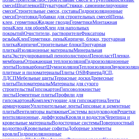
смеси
Шпатлевки
Штукатурки
Стяжки, самонивелирующие
смеси
Строительные смеси, составы
Гидроизоляционные
смеси
Грунтовки
Добавки для строительных смесей
Пены,
клеи, герметики
Жидкие гвозди
Герметики
Монтажная
пена
Клеи для обоев
Клеи для напольных
покрытий
Очистители, растворители
Фиксаторы
резьбы
Клеи
Герметики, пены
Кирпичи, блоки, тротуарная
плитка
Кирпичи
Строительные блоки
Тротуарная
плитка
Изоляционные материалы
Минеральная
вата
Экструдированный пенополистирол
Пенопласт
Пленки,
мембраны
Отражающая теплоизоляция
Гидроизоляционные
ленты
Поликарбонат
Шумоизоляция
Теплоизоляция
Звукоизоляц
плитные и пиломатериалы
Плиты OSB
Фанера
ДСП,
ЛДСП
Мебельные щиты
Террасные доски
Древесные
плиты
Пиломатериалы
Материалы для сухого
строительства
Гипсокартон
Гипсоволокнистые
листы
Цементные плиты
Профили для
гипсокартона
Комплектующие для гипсокартона
Ленты
армирующие
Уплотнительные ленты
Гипсовые и цементные
плиты
Вентиляторы вытяжные
Системы воздуховодов
Решетки
вентиляционные, диффузоры
Кровля и водосток
Черепица и
кровельные материалы
Водосточные системы
Поверхностный
водоотвод
Кровельные софиты
Доборные элементы
кровли
Гидроизоляционные