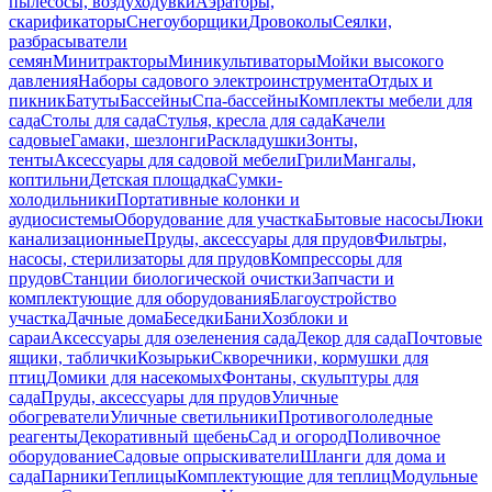
пылесосы, воздуходувки
Аэраторы,
скарификаторы
Снегоуборщики
Дровоколы
Сеялки,
разбрасыватели
семян
Минитракторы
Миникультиваторы
Мойки высокого
давления
Наборы садового электроинструмента
Отдых и
пикник
Батуты
Бассейны
Спа-бассейны
Комплекты мебели для
сада
Столы для сада
Стулья, кресла для сада
Качели
садовые
Гамаки, шезлонги
Раскладушки
Зонты,
тенты
Аксессуары для садовой мебели
Грили
Мангалы,
коптильни
Детская площадка
Сумки-
холодильники
Портативные колонки и
аудиосистемы
Оборудование для участка
Бытовые насосы
Люки
канализационные
Пруды, аксессуары для прудов
Фильтры,
насосы, стерилизаторы для прудов
Компрессоры для
прудов
Станции биологической очистки
Запчасти и
комплектующие для оборудования
Благоустройство
участка
Дачные дома
Беседки
Бани
Хозблоки и
сараи
Аксессуары для озеленения сада
Декор для сада
Почтовые
ящики, таблички
Козырьки
Скворечники, кормушки для
птиц
Домики для насекомых
Фонтаны, скульптуры для
сада
Пруды, аксессуары для прудов
Уличные
обогреватели
Уличные светильники
Противогололедные
реагенты
Декоративный щебень
Сад и огород
Поливочное
оборудование
Садовые опрыскиватели
Шланги для дома и
сада
Парники
Теплицы
Комплектующие для теплиц
Модульные