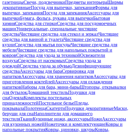
газетницы
Свечи, подсвечники
Предметы интерьера
Ширмы
декоративные
Посуда для выпечки, запекания
Формы для
выпечки, запекания
Посуда для запекания
Аксессуары для
выпечки
Бумага, фольга, рукава для выпечки
Бытовая
химия
Средства для стирки
Средства для посудомоечных
машин
Универсальные, специальные чистящие
средства
Чистящие средства для стекол и зеркал
Чистящие
средства для ванной и туалета
Чистящие средства для
кухни
Средства для мытья посуды
Чистящие средства для
мебели
Чистящие средства для напольных покрытий и
ковров
Средства для ухода за техникой
Освежители
воздуха
Средства от насекомых
Средства ухода за
одеждой
Средства ухода за обувью
Дезинфицирующие
средства
Аксессуары для бара
Сервировка для
напитков
Аксессуары для хранения напитков
Аксессуары для
приготовления коктейлей
Аксессуары для охлаждения
напитков
Наборы для бара, мини-бары
Штопоры, открывалки
для бутылок
Домашний текстиль
Подушки для
сна
Одеяла
Комплекты постельных
принадлежностей
Постельное белье
Пледы,
покрывала
Полотенца
Скатерти
Подушки декоративные
Маски,
беруши для сна
Наполнители для домашнего
текстиля
Ткани
Кухонные ножи, аксессуары
Ножи
Аксессуары
для кухонных ножей
Ножеточки и комплектующие
Ковры и
напольные покрытия
Ковры, циновки, шкуры
Ковры,