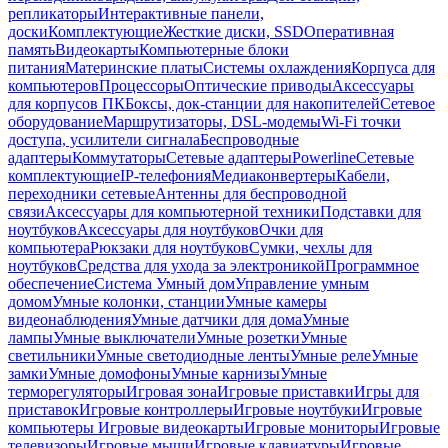
репликаторы
Интерактивные панели,
доски
Комплектующие
Жесткие диски, SSD
Оперативная
память
Видеокарты
Компьютерные блоки
питания
Материнские платы
Системы охлаждения
Корпуса для
компьютеров
Процессоры
Оптические приводы
Аксессуары
для корпусов ПК
Боксы, док-станции для накопителей
Сетевое
оборудование
Маршрутизаторы, DSL-модемы
Wi-Fi точки
доступа, усилители сигнала
Беспроводные
адаптеры
Коммутаторы
Сетевые адаптеры
Powerline
Сетевые
комплектующие
IP-телефония
Медиаконвертеры
Кабели,
переходники сетевые
Антенны для беспроводной
связи
Аксессуары для компьютерной техники
Подставки для
ноутбуков
Аксессуары для ноутбуков
Очки для
компьютера
Рюкзаки для ноутбуков
Сумки, чехлы для
ноутбуков
Средства для ухода за электроникой
Программное
обеспечение
Система Умный дом
Управление умным
домом
Умные колонки, станции
Умные камеры
видеонаблюдения
Умные датчики для дома
Умные
лампы
Умные выключатели
Умные розетки
Умные
светильники
Умные светодиодные ленты
Умные реле
Умные
замки
Умные домофоны
Умные карнизы
Умные
терморегуляторы
Игровая зона
Игровые приставки
Игры для
приставок
Игровые контроллеры
Игровые ноутбуки
Игровые
компьютеры
Игровые видеокарты
Игровые мониторы
Игровые
телевизоры
Игровые мыши
Игровые клавиатуры
Игровые