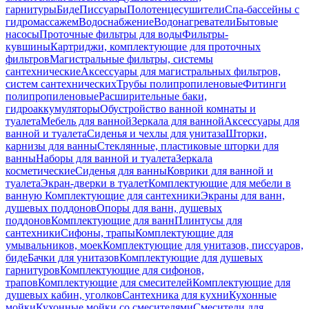
гарнитуры
Биде
Писсуары
Полотенцесушители
Спа-бассейны с
гидромассажем
Водоснабжение
Водонагреватели
Бытовые
насосы
Проточные фильтры для воды
Фильтры-
кувшины
Картриджи, комплектующие для проточных
фильтров
Магистральные фильтры, системы
сантехнические
Аксессуары для магистральных фильтров,
систем сантехнических
Трубы полипропиленовые
Фитинги
полипропиленовые
Расширительные баки,
гидроаккумуляторы
Обустройство ванной комнаты и
туалета
Мебель для ванной
Зеркала для ванной
Аксессуары для
ванной и туалета
Сиденья и чехлы для унитаза
Шторки,
карнизы для ванны
Стеклянные, пластиковые шторки для
ванны
Наборы для ванной и туалета
Зеркала
косметические
Сиденья для ванны
Коврики для ванной и
туалета
Экран-дверки в туалет
Комплектующие для мебели в
ванную
Комплектующие для сантехники
Экраны для ванн,
душевых поддонов
Опоры для ванн, душевых
поддонов
Комплектующие для ванн
Плинтусы для
сантехники
Сифоны, трапы
Комплектующие для
умывальников, моек
Комплектующие для унитазов, писсуаров,
биде
Бачки для унитазов
Комплектующие для душевых
гарнитуров
Комплектующие для сифонов,
трапов
Комплектующие для смесителей
Комплектующие для
душевых кабин, уголков
Сантехника для кухни
Кухонные
мойки
Кухонные мойки со смесителями
Смесители для