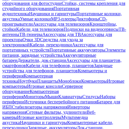
оборудования для фотостудии
Стойки, системы крепления для
студийного оборудования
Портативная
аудиотехника
Наушники и гарнитуры
Портативные колонки,
акустика
Умные колонки
MP3-плееры
Диктофоны
CD-
проигрыватели
Аксессуары для телевизоров
Кронштейны,
стойки
Кабели для телевизоров
Подписки на видеосервисы
ТВ-
антенны
ТВ-тюнеры
Аксессуары для ТВ
Аксессуары для
проектора
Очки 3D
Средства для ухода за
электроникой
Кабели, переходники
Аксессуары для
портативных устройств
Портативные аккумуляторы
Элементы
питания, зарядные устройства
Аккумуляторные
батареи
Держатели, док-станции
Аксессуары для планшетов,
смартфонов
Кабели для телефонов, планшетов
Зарядные
устройства для телефонов, планшетов
Компьютеры и
периферия
Компьютерная
техника
Ноутбуки
Планшеты
Моноблоки
Компьютеры
Игровые
компьютеры
Игровые консоли
Серверное
оборудование
Компьютерная
периферия
Мониторы
Мыши
Клавиатуры
Стилусы
Наборы
периферии
Источники бесперебойного питания
Батареи для
ИБП
Стабилизаторы напряжения
Инверторы
напряжения
Сетевые фильтры, удлинители
Веб-
камеры
Игровые контроллеры
Мультимедиа
акустика
Наушники и гарнитуры
Компьютерные кабели,
переходники
Зарядные, аккумуляторы
Док-станции,