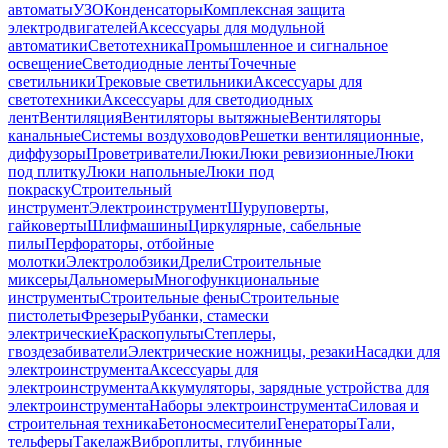
автоматы
УЗО
Конденсаторы
Комплексная защита
электродвигателей
Аксессуары для модульной
автоматики
Светотехника
Промышленное и сигнальное
освещение
Светодиодные ленты
Точечные
светильники
Трековые светильники
Аксессуары для
светотехники
Аксессуары для светодиодных
лент
Вентиляция
Вентиляторы вытяжные
Вентиляторы
канальные
Системы воздуховодов
Решетки вентиляционные,
диффузоры
Проветриватели
Люки
Люки ревизионные
Люки
под плитку
Люки напольные
Люки под
покраску
Строительный
инструмент
Электроинструмент
Шуруповерты,
гайковерты
Шлифмашины
Циркулярные, сабельные
пилы
Перфораторы, отбойные
молотки
Электролобзики
Дрели
Строительные
миксеры
Дальномеры
Многофункциональные
инструменты
Строительные фены
Строительные
пистолеты
Фрезеры
Рубанки, стамески
электрические
Краскопульты
Степлеры,
гвоздезабиватели
Электрические ножницы, резаки
Насадки для
электроинструмента
Аксессуары для
электроинструмента
Аккумуляторы, зарядные устройства для
электроинструмента
Наборы электроинструмента
Силовая и
строительная техника
Бетоносмесители
Генераторы
Тали,
тельферы
Такелаж
Виброплиты, глубинные