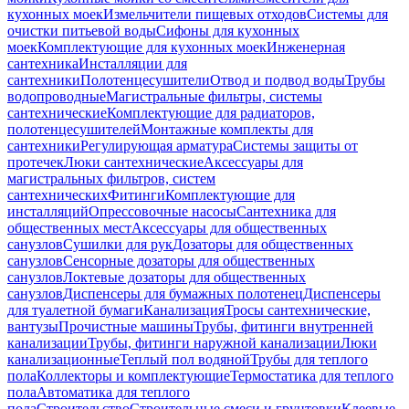
кухонных моек
Измельчители пищевых отходов
Системы для
очистки питьевой воды
Сифоны для кухонных
моек
Комплектующие для кухонных моек
Инженерная
сантехника
Инсталляции для
сантехники
Полотенцесушители
Отвод и подвод воды
Трубы
водопроводные
Магистральные фильтры, системы
сантехнические
Комплектующие для радиаторов,
полотенцесушителей
Монтажные комплекты для
сантехники
Регулирующая арматура
Системы защиты от
протечек
Люки сантехнические
Аксессуары для
магистральных фильтров, систем
сантехнических
Фитинги
Комплектующие для
инсталляций
Опрессовочные насосы
Сантехника для
общественных мест
Аксессуары для общественных
санузлов
Сушилки для рук
Дозаторы для общественных
санузлов
Сенсорные дозаторы для общественных
санузлов
Локтевые дозаторы для общественных
санузлов
Диспенсеры для бумажных полотенец
Диспенсеры
для туалетной бумаги
Канализация
Тросы сантехнические,
вантузы
Прочистные машины
Трубы, фитинги внутренней
канализации
Трубы, фитинги наружной канализации
Люки
канализационные
Теплый пол водяной
Трубы для теплого
пола
Коллекторы и комплектующие
Термостатика для теплого
пола
Автоматика для теплого
пола
Строительство
Строительные смеси и грунтовки
Клеевые