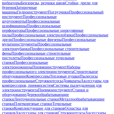
вибраторы
Бензорезы, резчики швов
Стойки, дрели для
бурения
Затирочные
машины
Гидроинструмент
Погрузчики
Профессиональный
инструмент
Профессиональные
шуруповерты
Профессиональные
шлифмашины
Профессиональные
перфораторы
Профессиональные циркулярные
пилы
Профессиональные электролобзики
Профессиональные
дрели
Профессиональные фрезеры
Профессиональные
мультиинструменты
Профессиональные
электрорубанки
Профессиональные строительные
фены
Профессиональные строительные
пистолеты
Профессиональные точильные
станки
Профессиональные
электроножницы
Пневмоинструмент
Наборы
профессионального электроинструмента
Строительное
оборудование
Компрессоры
Тепловые пушки
Пылесосы
профессиональные
Стружкоотсосы
Домкраты
Аксессуары для
компрессоров, пневмосистем
Системы пылеудаления для
электроинструмента
Пневмоинструмент
Станки и
оборудование
Деревообрабатывающие
станки
Ленточнопильные станки
Металлообрабатывающие
станки
Плиткорезные станки
Точильные
станки
Комплектующие для станков
Оснастка для
станков
Аксессуары для станков
Стружкоотсосы
Аксессуары