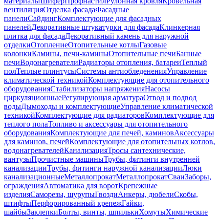
материалы
Шифер
Профнастил
Рулонная кровля
Кровельная
вентиляция
Отделка фасада
Фасадные
панели
Сайдинг
Комплектующие для фасадных
панелей
Декоративные штукатурки для фасада
Клинкерная
плитка для фасада
Декоративный камень для наружной
отделки
Отопление
Отопительные котлы
Газовые
колонки
Камины, печи-камины
Отопительные печи
Банные
печи
Водонагреватели
Радиаторы отопления, батареи
Теплый
пол
Теплые плинтусы
Системы антиобледенения
Управление
климатической техникой
Комплектующие для отопительного
оборудования
Стабилизаторы напряжения
Насосы
циркуляционные
Регулирующая арматура
Отвод и подвод
воды
Дымоходы и комплектующие
Управление климатической
техникой
Комплектующие для радиаторов
Комплектующие для
теплого пола
Топливо и аксессуары для отопительного
оборудования
Комплектующие для печей, каминов
Аксессуары
для каминов, печей
Комплектующие для отопительных котлов,
водонагревателей
Канализация
Тросы сантехнические,
вантузы
Прочистные машины
Трубы, фитинги внутренней
канализации
Трубы, фитинги наружной канализации
Люки
канализационные
Металлопрокат
Металлопрокат
Сваи
Заборы,
ограждения
Автоматика для ворот
Крепежные
изделия
Саморезы, шурупы
Гвозди
Анкеры, дюбели
Скобы,
штифты
Перфорированный крепеж
Гайки,
шайбы
Заклепки
Болты, винты, шпильки
Хомуты
Химические