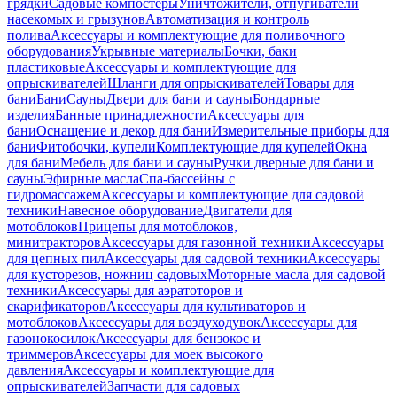
грядки
Садовые компостеры
Уничтожители, отпугиватели
насекомых и грызунов
Автоматизация и контроль
полива
Аксессуары и комплектующие для поливочного
оборудования
Укрывные материалы
Бочки, баки
пластиковые
Аксессуары и комплектующие для
опрыскивателей
Шланги для опрыскивателей
Товары для
бани
Бани
Сауны
Двери для бани и сауны
Бондарные
изделия
Банные принадлежности
Аксессуары для
бани
Оснащение и декор для бани
Измерительные приборы для
бани
Фитобочки, купели
Комплектующие для купелей
Окна
для бани
Мебель для бани и сауны
Ручки дверные для бани и
сауны
Эфирные масла
Спа-бассейны с
гидромассажем
Аксессуары и комплектующие для садовой
техники
Навесное оборудование
Двигатели для
мотоблоков
Прицепы для мотоблоков,
минитракторов
Аксессуары для газонной техники
Аксессуары
для цепных пил
Аксессуары для садовой техники
Аксессуары
для кусторезов, ножниц садовых
Моторные масла для садовой
техники
Аксессуары для аэратоторов и
скарификаторов
Аксессуары для культиваторов и
мотоблоков
Аксессуары для воздуходувок
Аксессуары для
газонокосилок
Аксессуары для бензокос и
триммеров
Аксессуары для моек высокого
давления
Аксессуары и комплектующие для
опрыскивателей
Запчасти для садовых