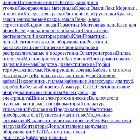
панели
Потолочные плиты
Багеты, молдинги,
уголки
Лакокрасочные материалы
Краски
Эмали
Лаки
Морилки,
пропитки
Колеры для краски
Растворители
Грунтовки
Краски,
эмали аэрозольные
Краски, эмали
Пены, клеи,
герметики
Жидкие гвозди
Герметики
Монтажная пена
Клеи для
обоев
Клеи для напольных покрытий
Очистители,
растворители
Фиксаторы резьбы
Клеи
Герметики,
пены
Электромонтажное оборудование
Розетки и
выключатели
Электрические звонки
Коробки
распределительные и подрозетники
Электропатроны
Вилки,
штепсели
Молниеприемники
Заземление
Электромонтажные
изделия
Клеммы
Средства диэлектрические
Трубки
термоусаживаемые
Изолирующие зажимы
Кабель и системы
для прокладки
Короба, трубы, металлорукав
Силовой
кабель
Наконечники, гильзы кабельные
Аксессуары для труб,
коробов
Кабельный крепеж
Арматура СИП
Электрощитовое
оборудование
Электрощиты
Аксессуары для
электрощита
Шины электротехнические
Выключатели
путевые, концевые
Трансформаторы
Аппаратура
управления
Рубильники
Предохранители
Частотные
преобразователи
Пускатели магнитные
Модульная
автоматика
Выключатели автоматические
Реле
Выключатели
нагрузки
Контакторы
Дополнительное модульное
оборудование
УЗИП
Автоматика пуска
двигателя
Дифференциальные