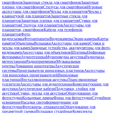
смартфонов
Защитные стекла для смартфонов
Защитные
пленки для смартфонов
Стилусы для смартфонов
Игровые
аксессуары для смартфонов
Чехлы для планшетов
Чехлы с
клавиатурой для планшетов
Защитные стекла для
планшетов
Защитные пленки для планшетов
Сумки для
планшетов
Стилусы для планшетов
Аксессуары для
планшетов, смартфонов
Кабели для телефонов,
планшетов
Фото,
видеосъемка
Фотоаппараты
Видеокамеры
Экшн-камеры
Карты
памяти
Объективы
Вспышки
Аксессуары для камер
Сумки и
чехлы для камер
Зарядные устройства, аккумуляторы для фото,
видеокамер
Аксессуары для объективов
Штативы
Цифровые
фоторамки
Аудиотехника
Мультимедиа акустика
Радиочасы,
метеостанции
Радиоприемники
Музыкальные
центры
Домашние кинотеатры
Акустические
системы
Проигрыватели виниловых пластинок
Аксессуары
для виниловых проигрывателей
Виниловые
пластинки
Инсталляционная акустика
Трансляционные
усилители
Аксессуары для аудиотехники
Комплектующие для
акустики
Акустические кабели
Подставки, стойки для
акустики
Сумки, чехлы для акустики
Оборудование для
фотостудии
Кольцевые лампы
Фоны для фотостудии
Студийное
освещение
Насадки светоформирующие для
фотостудии
Фотозонты, отражатели
Оборудование для
предметной съемки
Вспышки студийные
Комплекты