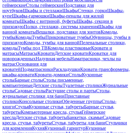
геймерские
Столы геймерские
Подставки для
ноутбуков
Шкафы и стеллажи
Шкафы
Стенки, горки
Шкафы-
купе
Шкафы-гармошки
Шкафы-пеналы для жилой
комнаты
Шкафы с витриной, буфеты
Шкафы, секции в
прихожую
Полки, стеллажи, системы хранения
Шкафы для
ванной комнаты
Вешалки, подставки для зонтов
Комоды,
тумбы
Комоды
Тумбы
Прикроватные тумбы
Обувницы, тумбы в
прихожую
Комоды, тумбы для ванной
Пеленальные столики,
комоды
Тумбы под ТВ
Комоды пластиковые
Кровати и
матрасы
Матрасы
Кровати
Детские кровати
Кроватки для
новорожденных
Надувная мебель
Наматрасники, чехлы на
матрас
Основания для
кроватей
Подматрасники
Раскладушки
Кровати-трансформеры,
шкафы-кровати
Кровати-домики
Столы
Кухонные
столы
Барные столы
Столы письменные,
компьютерные
Детские столы
Туалетные столики
Журнальные
столы
Садовые столы
Растущие столы и парты
Столы,
журнальные столики для бани
Приставные
столики
Консольные столики
Обеденные группы
Столы-
книги
Стулья
Кухонные стулья, табуреты
Барные стулья,
табуреты
Компьютерные кресла, стулья
Геймерские
кресла
Детские стулья, табуреты
Банкетки, скамьи
Садовые
кресла, стулья, табуреты
Стулья, табуреты для бани
Стульчики
для кормления
Кухня
Кухонный гарнитур
Кухонные