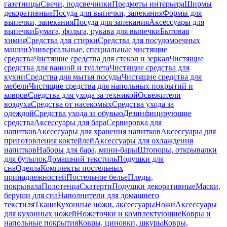
газетницы
Свечи, подсвечники
Предметы интерьера
Ширмы
декоративные
Посуда для выпечки, запекания
Формы для
выпечки, запекания
Посуда для запекания
Аксессуары для
выпечки
Бумага, фольга, рукава для выпечки
Бытовая
химия
Средства для стирки
Средства для посудомоечных
машин
Универсальные, специальные чистящие
средства
Чистящие средства для стекол и зеркал
Чистящие
средства для ванной и туалета
Чистящие средства для
кухни
Средства для мытья посуды
Чистящие средства для
мебели
Чистящие средства для напольных покрытий и
ковров
Средства для ухода за техникой
Освежители
воздуха
Средства от насекомых
Средства ухода за
одеждой
Средства ухода за обувью
Дезинфицирующие
средства
Аксессуары для бара
Сервировка для
напитков
Аксессуары для хранения напитков
Аксессуары для
приготовления коктейлей
Аксессуары для охлаждения
напитков
Наборы для бара, мини-бары
Штопоры, открывалки
для бутылок
Домашний текстиль
Подушки для
сна
Одеяла
Комплекты постельных
принадлежностей
Постельное белье
Пледы,
покрывала
Полотенца
Скатерти
Подушки декоративные
Маски,
беруши для сна
Наполнители для домашнего
текстиля
Ткани
Кухонные ножи, аксессуары
Ножи
Аксессуары
для кухонных ножей
Ножеточки и комплектующие
Ковры и
напольные покрытия
Ковры, циновки, шкуры
Ковры,