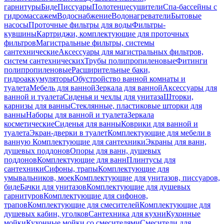
гарнитуры
Биде
Писсуары
Полотенцесушители
Спа-бассейны с
гидромассажем
Водоснабжение
Водонагреватели
Бытовые
насосы
Проточные фильтры для воды
Фильтры-
кувшины
Картриджи, комплектующие для проточных
фильтров
Магистральные фильтры, системы
сантехнические
Аксессуары для магистральных фильтров,
систем сантехнических
Трубы полипропиленовые
Фитинги
полипропиленовые
Расширительные баки,
гидроаккумуляторы
Обустройство ванной комнаты и
туалета
Мебель для ванной
Зеркала для ванной
Аксессуары для
ванной и туалета
Сиденья и чехлы для унитаза
Шторки,
карнизы для ванны
Стеклянные, пластиковые шторки для
ванны
Наборы для ванной и туалета
Зеркала
косметические
Сиденья для ванны
Коврики для ванной и
туалета
Экран-дверки в туалет
Комплектующие для мебели в
ванную
Комплектующие для сантехники
Экраны для ванн,
душевых поддонов
Опоры для ванн, душевых
поддонов
Комплектующие для ванн
Плинтусы для
сантехники
Сифоны, трапы
Комплектующие для
умывальников, моек
Комплектующие для унитазов, писсуаров,
биде
Бачки для унитазов
Комплектующие для душевых
гарнитуров
Комплектующие для сифонов,
трапов
Комплектующие для смесителей
Комплектующие для
душевых кабин, уголков
Сантехника для кухни
Кухонные
мойки
Кухонные мойки со смесителями
Смесители для