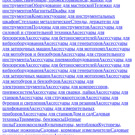
инструментов
Оборудование для мастерской
Тележки для
инструментов
Магниты
Шкафы для
инструментов
Комплектующие для инструментальных
шкафов
Стеллажи металлические
Стенды, держатели для
инструментов
Поддоны для инструментов
Аксессуары для
силовой и строительной техники
Аксессуары для
бензорезов
Аксессуары для бетоносмесителей
Аксессуары для
виброоборудования
Аксессуары для генераторов
Аксессуары
для затирочных машин
Аксессуары для мотопомп
Аксессуары
для мотобуров и бензобуров
Аксессуары для строительного
инструмента
Аксессуары пневмооборудования
Аксессуары для
бензорезов
Аксессуары для бетоносмесителей
Аксессуары для
виброоборудования
Аксессуары для генераторов
Аксессуары
для затирочных машин
Аксессуары для мотопомп
Аксессуары
для мотобуров и бензобуров
Аксессуары для
электроинструмента
Аксессуары для компрессоров,
пневмосистем
Аксессуары для сварки, пайки
Аксессуары для
станков
Аксессуары для стружкоотсосов
Аксессуары для
бурения и сверления
Аксессуары для резания
Аксессуары для
шлифования
Аксессуары для измерительных
приборов
Аксессуары для станков
Дом и сад
Садовая
техника
Триммеры, бензокосы
Цепные
пилы
Газонокосилки
Культиваторы, мотоблоки
Кусторезы,
садовые ножницы
Садовые, кормовые измельчители
Садовые