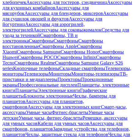
хлебопечек
Аксессуары для тостеров, сэндвичниц
Аксессуары
для кухонных комбайнов
Аксессуары для
мясорубок
Аксессуары для блендеров, миксеров
Аксессуары
для сушилок овощей и фруктов
Аксессуары для
йогуртниц
Аксессуары для аэрогрилей,
электрогрилей
Аксессуары для соковыжималок
Средства для
ухода за техникой
Смартфоны, ТВ и
электроника
Смартфоны
Смартфоны
Смартфоны
восстановленные
Смартфоны Apple
Смартфоны
Xiaomi
Смартфоны Samsung
Смартфоны Honor
Смартфоны
Huawei
Смартфоны POCO
Смартфоны Infinix
Смартфоны
Tecno
Смартфоны Realme
Смартфоны Samsung Galaxy S26
series
Кнопочные телефоны
Складные смартфоны
Телевизоры,
мониторы
Телевизоры
Мониторы
Мониторы-телевизоры
ТВ-
приставки и медиаплееры
Проекторы
Проекционные
экраны
Профессиональные дисплеи
Планшеты, электронные
книги
Планшеты
Электронные книги
Графические
планшеты
Блокноты электронные
Чехлы, бамперы для
планшетов
Аксессуары для планшетов,
смартфонов
Аксессуары для электронных книг
Смарт-часы,
аксессуары
Умные часы
Фитнес-браслеты
Умные часы
детские
Умные часы, фитнес-браслеты
Ремешки, аксессуары
для умных часов
Кабели для умных часов
Аксессуары для
смартфонов, планшетов
Зарядные устройства для телефонов,
планшетов
Чехлы, защитные стекла для телефонов
Чехлы для