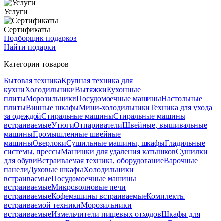
Услуги
Сертификаты
Подборщик подарков
Найти подарки
Категории товаров
Бытовая техника
Крупная техника для
кухни
Холодильники
Вытяжки
Кухонные
плиты
Морозильники
Посудомоечные машины
Настольные
плиты
Винные шкафы
Мини-холодильники
Техника для ухода
за одеждой
Стиральные машины
Стиральные машины
встраиваемые
Утюги
Отпариватели
Швейные, вышивальные
машины
Промышленные швейные
машины
Оверлоки
Сушильные машины, шкафы
Гладильные
системы, прессы
Машинки для удаления катышков
Сушилки
для обуви
Встраиваемая техника, оборудование
Варочные
панели
Духовые шкафы
Холодильники
встраиваемые
Посудомоечные машины
встраиваемые
Микроволновые печи
встраиваемые
Кофемашины встраиваемые
Комплекты
встраиваемой техники
Морозильники
встраиваемые
Измельчители пищевых отходов
Шкафы для