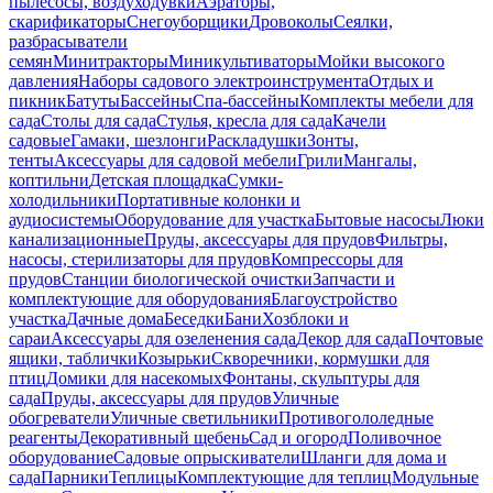
пылесосы, воздуходувки
Аэраторы,
скарификаторы
Снегоуборщики
Дровоколы
Сеялки,
разбрасыватели
семян
Минитракторы
Миникультиваторы
Мойки высокого
давления
Наборы садового электроинструмента
Отдых и
пикник
Батуты
Бассейны
Спа-бассейны
Комплекты мебели для
сада
Столы для сада
Стулья, кресла для сада
Качели
садовые
Гамаки, шезлонги
Раскладушки
Зонты,
тенты
Аксессуары для садовой мебели
Грили
Мангалы,
коптильни
Детская площадка
Сумки-
холодильники
Портативные колонки и
аудиосистемы
Оборудование для участка
Бытовые насосы
Люки
канализационные
Пруды, аксессуары для прудов
Фильтры,
насосы, стерилизаторы для прудов
Компрессоры для
прудов
Станции биологической очистки
Запчасти и
комплектующие для оборудования
Благоустройство
участка
Дачные дома
Беседки
Бани
Хозблоки и
сараи
Аксессуары для озеленения сада
Декор для сада
Почтовые
ящики, таблички
Козырьки
Скворечники, кормушки для
птиц
Домики для насекомых
Фонтаны, скульптуры для
сада
Пруды, аксессуары для прудов
Уличные
обогреватели
Уличные светильники
Противогололедные
реагенты
Декоративный щебень
Сад и огород
Поливочное
оборудование
Садовые опрыскиватели
Шланги для дома и
сада
Парники
Теплицы
Комплектующие для теплиц
Модульные