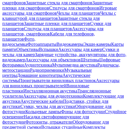
смартфонов
Защитные стекла для смартфонов
Защитные
пленки для смартфонов
Стилусы для смартфонов
Игровые
аксессуары для смартфонов
Чехлы для планшетов
Чехлы с
клавиатурой для планшетов
Защитные стекла для
планшетов
Защитные пленки для планшетов
Сумки для
планшетов
Стилусы для планшетов
Аксессуары для
планшетов, смартфонов
Кабели для телефонов,
планшетов
Фото,
видеосъемка
Фотоаппараты
Видеокамеры
Экшн-камеры
Карты
памяти
Объективы
Вспышки
Аксессуары для камер
Сумки и
чехлы для камер
Зарядные устройства, аккумуляторы для фото,
видеокамер
Аксессуары для объективов
Штативы
Цифровые
фоторамки
Аудиотехника
Мультимедиа акустика
Радиочасы,
метеостанции
Радиоприемники
Музыкальные
центры
Домашние кинотеатры
Акустические
системы
Проигрыватели виниловых пластинок
Аксессуары
для виниловых проигрывателей
Виниловые
пластинки
Инсталляционная акустика
Трансляционные
усилители
Аксессуары для аудиотехники
Комплектующие для
акустики
Акустические кабели
Подставки, стойки для
акустики
Сумки, чехлы для акустики
Оборудование для
фотостудии
Кольцевые лампы
Фоны для фотостудии
Студийное
освещение
Насадки светоформирующие для
фотостудии
Фотозонты, отражатели
Оборудование для
предметной съемки
Вспышки студийные
Комплекты