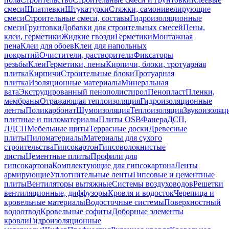
смеси
Шпатлевки
Штукатурки
Стяжки, самонивелирующие
смеси
Строительные смеси, составы
Гидроизоляционные
смеси
Грунтовки
Добавки для строительных смесей
Пены,
клеи, герметики
Жидкие гвозди
Герметики
Монтажная
пена
Клеи для обоев
Клеи для напольных
покрытий
Очистители, растворители
Фиксаторы
резьбы
Клеи
Герметики, пены
Кирпичи, блоки, тротуарная
плитка
Кирпичи
Строительные блоки
Тротуарная
плитка
Изоляционные материалы
Минеральная
вата
Экструдированный пенополистирол
Пенопласт
Пленки,
мембраны
Отражающая теплоизоляция
Гидроизоляционные
ленты
Поликарбонат
Шумоизоляция
Теплоизоляция
Звукоизоляц
плитные и пиломатериалы
Плиты OSB
Фанера
ДСП,
ЛДСП
Мебельные щиты
Террасные доски
Древесные
плиты
Пиломатериалы
Материалы для сухого
строительства
Гипсокартон
Гипсоволокнистые
листы
Цементные плиты
Профили для
гипсокартона
Комплектующие для гипсокартона
Ленты
армирующие
Уплотнительные ленты
Гипсовые и цементные
плиты
Вентиляторы вытяжные
Системы воздуховодов
Решетки
вентиляционные, диффузоры
Кровля и водосток
Черепица и
кровельные материалы
Водосточные системы
Поверхностный
водоотвод
Кровельные софиты
Доборные элементы
кровли
Гидроизоляционные