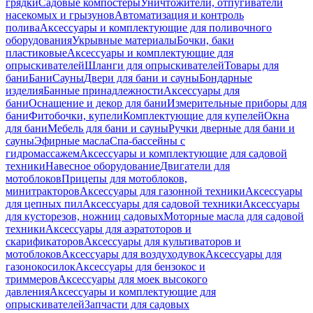
грядки
Садовые компостеры
Уничтожители, отпугиватели
насекомых и грызунов
Автоматизация и контроль
полива
Аксессуары и комплектующие для поливочного
оборудования
Укрывные материалы
Бочки, баки
пластиковые
Аксессуары и комплектующие для
опрыскивателей
Шланги для опрыскивателей
Товары для
бани
Бани
Сауны
Двери для бани и сауны
Бондарные
изделия
Банные принадлежности
Аксессуары для
бани
Оснащение и декор для бани
Измерительные приборы для
бани
Фитобочки, купели
Комплектующие для купелей
Окна
для бани
Мебель для бани и сауны
Ручки дверные для бани и
сауны
Эфирные масла
Спа-бассейны с
гидромассажем
Аксессуары и комплектующие для садовой
техники
Навесное оборудование
Двигатели для
мотоблоков
Прицепы для мотоблоков,
минитракторов
Аксессуары для газонной техники
Аксессуары
для цепных пил
Аксессуары для садовой техники
Аксессуары
для кусторезов, ножниц садовых
Моторные масла для садовой
техники
Аксессуары для аэратоторов и
скарификаторов
Аксессуары для культиваторов и
мотоблоков
Аксессуары для воздуходувок
Аксессуары для
газонокосилок
Аксессуары для бензокос и
триммеров
Аксессуары для моек высокого
давления
Аксессуары и комплектующие для
опрыскивателей
Запчасти для садовых