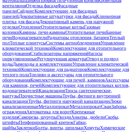
материалы
Шифер
Профнастил
Рулонная кровля
Кровельная
вентиляция
Отделка фасада
Фасадные
панели
Сайдинг
Комплектующие для фасадных
панелей
Декоративные штукатурки для фасада
Клинкерная
плитка для фасада
Декоративный камень для наружной
отделки
Отопление
Отопительные котлы
Газовые
колонки
Камины, печи-камины
Отопительные печи
Банные
печи
Водонагреватели
Радиаторы отопления, батареи
Теплый
пол
Теплые плинтусы
Системы антиобледенения
Управление
климатической техникой
Комплектующие для отопительного
оборудования
Стабилизаторы напряжения
Насосы
циркуляционные
Регулирующая арматура
Отвод и подвод
воды
Дымоходы и комплектующие
Управление климатической
техникой
Комплектующие для радиаторов
Комплектующие для
теплого пола
Топливо и аксессуары для отопительного
оборудования
Комплектующие для печей, каминов
Аксессуары
для каминов, печей
Комплектующие для отопительных котлов,
водонагревателей
Канализация
Тросы сантехнические,
вантузы
Прочистные машины
Трубы, фитинги внутренней
канализации
Трубы, фитинги наружной канализации
Люки
канализационные
Металлопрокат
Металлопрокат
Сваи
Заборы,
ограждения
Автоматика для ворот
Крепежные
изделия
Саморезы, шурупы
Гвозди
Анкеры, дюбели
Скобы,
штифты
Перфорированный крепеж
Гайки,
шайбы
Заклепки
Болты, винты, шпильки
Хомуты
Химические