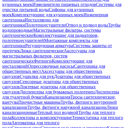
кухонных моек
Измельчители пищевых отходов
Системы для
очистки питьевой воды
Сифоны для кухонных
моек
Комплектующие для кухонных моек
Инженерная
сантехника
Инсталляции для
сантехники
Полотенцесушители
Отвод и подвод воды
Трубы
водопроводные
Магистральные фильтры, системы
сантехнические
Комплектующие для радиаторов,
полотенцесушителей
Монтажные комплекты для
сантехники
Регулирующая арматура
Системы защиты от
протечек
Люки сантехнические
Аксессуары для
магистральных фильтров, систем
сантехнических
Фитинги
Комплектующие для
инсталляций
Опрессовочные насосы
Сантехника для
общественных мест
Аксессуары для общественных
санузлов
Сушилки для рук
Дозаторы для общественных
санузлов
Сенсорные дозаторы для общественных
санузлов
Локтевые дозаторы для общественных
санузлов
Диспенсеры для бумажных полотенец
Диспенсеры
для туалетной бумаги
Канализация
Тросы сантехнические,
вантузы
Прочистные машины
Трубы, фитинги внутренней
канализации
Трубы, фитинги наружной канализации
Люки
канализационные
Теплый пол водяной
Трубы для теплого
пола
Коллекторы и комплектующие
Термостатика для теплого
пола
Автоматика для теплого
пола
Строительство
Строительные смеси и грунтовки
Клеевые