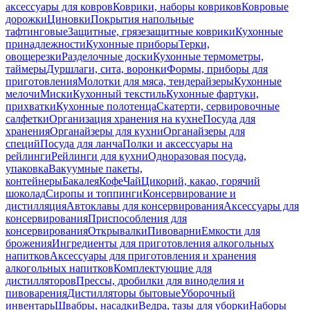
аксессуары для ковров
Коврики, наборы ковриков
Ковровые
дорожки
Циновки
Покрытия напольные
тафтинговые
Защитные, грязезащитные коврики
Кухонные
принадлежности
Кухонные приборы
Терки,
овощерезки
Разделочные доски
Кухонные термометры,
таймеры
Дуршлаги, сита, воронки
Формы, приборы для
приготовления
Молотки для мяса, тендерайзеры
Кухонные
мелочи
Миски
Кухонный текстиль
Кухонные фартуки,
прихватки
Кухонные полотенца
Скатерти, сервировочные
салфетки
Организация хранения на кухне
Посуда для
хранения
Органайзеры для кухни
Органайзеры для
специй
Посуда для ланча
Полки и аксессуары на
рейлинги
Рейлинги для кухни
Одноразовая посуда,
упаковка
Вакуумные пакеты,
контейнеры
Бакалея
Кофе
Чай
Цикорий, какао, горячий
шоколад
Сиропы и топпинги
Консервирование и
дистилляция
Автоклавы для консервирования
Аксессуары для
консервирования
Приспособления для
консервирования
Открывалки
Пивоварни
Емкости для
брожения
Ингредиенты для приготовления алкогольных
напитков
Аксессуары для приготовления и хранения
алкогольных напитков
Комплектующие для
дистилляторов
Прессы, дробилки для виноделия и
пивоварения
Дистилляторы бытовые
Уборочный
инвентарь
Швабры, насадки
Ведра, тазы для уборки
Наборы