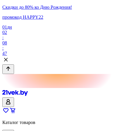
Скидки до 80% ко Дню Рождения!
промокод HAPPY22
01
дн
02
:
08
:
47
Каталог товаров