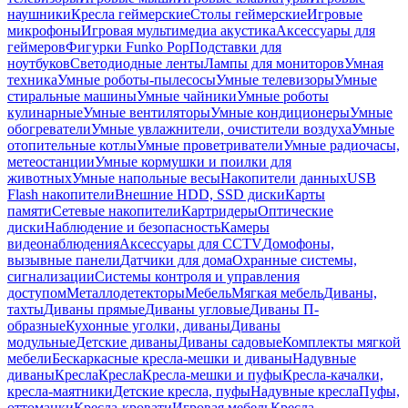
наушники
Кресла геймерские
Столы геймерские
Игровые
микрофоны
Игровая мультимедиа акустика
Аксессуары для
геймеров
Фигурки Funko Pop
Подставки для
ноутбуков
Светодиодные ленты
Лампы для мониторов
Умная
техника
Умные роботы-пылесосы
Умные телевизоры
Умные
стиральные машины
Умные чайники
Умные роботы
кулинарные
Умные вентиляторы
Умные кондиционеры
Умные
обогреватели
Умные увлажнители, очистители воздуха
Умные
отопительные котлы
Умные проветриватели
Умные радиочасы,
метеостанции
Умные кормушки и поилки для
животных
Умные напольные весы
Накопители данных
USB
Flash накопители
Внешние HDD, SSD диски
Карты
памяти
Сетевые накопители
Картридеры
Оптические
диски
Наблюдение и безопасность
Камеры
видеонаблюдения
Аксессуары для CCTV
Домофоны,
вызывные панели
Датчики для дома
Охранные системы,
сигнализации
Системы контроля и управления
доступом
Металлодетекторы
Мебель
Мягкая мебель
Диваны,
тахты
Диваны прямые
Диваны угловые
Диваны П-
образные
Кухонные уголки, диваны
Диваны
модульные
Детские диваны
Диваны садовые
Комплекты мягкой
мебели
Бескаркасные кресла-мешки и диваны
Надувные
диваны
Кресла
Кресла
Кресла-мешки и пуфы
Кресла-качалки,
кресла-маятники
Детские кресла, пуфы
Надувные кресла
Пуфы,
оттоманки
Кресла-кровати
Игровая мебель
Кресла