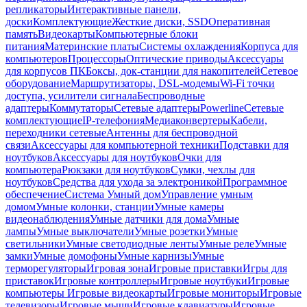
репликаторы
Интерактивные панели,
доски
Комплектующие
Жесткие диски, SSD
Оперативная
память
Видеокарты
Компьютерные блоки
питания
Материнские платы
Системы охлаждения
Корпуса для
компьютеров
Процессоры
Оптические приводы
Аксессуары
для корпусов ПК
Боксы, док-станции для накопителей
Сетевое
оборудование
Маршрутизаторы, DSL-модемы
Wi-Fi точки
доступа, усилители сигнала
Беспроводные
адаптеры
Коммутаторы
Сетевые адаптеры
Powerline
Сетевые
комплектующие
IP-телефония
Медиаконвертеры
Кабели,
переходники сетевые
Антенны для беспроводной
связи
Аксессуары для компьютерной техники
Подставки для
ноутбуков
Аксессуары для ноутбуков
Очки для
компьютера
Рюкзаки для ноутбуков
Сумки, чехлы для
ноутбуков
Средства для ухода за электроникой
Программное
обеспечение
Система Умный дом
Управление умным
домом
Умные колонки, станции
Умные камеры
видеонаблюдения
Умные датчики для дома
Умные
лампы
Умные выключатели
Умные розетки
Умные
светильники
Умные светодиодные ленты
Умные реле
Умные
замки
Умные домофоны
Умные карнизы
Умные
терморегуляторы
Игровая зона
Игровые приставки
Игры для
приставок
Игровые контроллеры
Игровые ноутбуки
Игровые
компьютеры
Игровые видеокарты
Игровые мониторы
Игровые
телевизоры
Игровые мыши
Игровые клавиатуры
Игровые