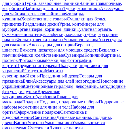
для уборки
Турки, заварочные чайники
Чайники заварочные,
кофейники
Чайники для плиты
Турки, молочники
Аксессуары
для чайников, электрочайников
Фильтры-
кувшины
Хозяйственные товары
Сушилки для белья,
прищепки
Гладильные доски
Урны, контейнеры для
мусора
Органайзеры, корзины, ящики
Туалетная бумага,
бумажные полотенца
Салфетки, мочалки, губки, мусорные
пакеты
Фольга, пленка, пакеты
Упаковочная тара
Аксессуары
для глажения
Аксессуары для стирки
Веревки,
шпагаты
Емкости, дозаторы для моющих средств
Вешалки-
плечики
Мешки хозяйственные
Сувениры
Копилки
Картины,
постеры
Фотоальбомы
Рамки для фотографий,
картин
Предметы интерьера
Шкатулки, подставки для
украшений
Статуэтки
Магниты
сувенирные
Иконы
Праздничный декор
Товары для
праздника
Елки
Аксессуары для елей новогодних
Новогодние
украшения
Светодиодные гирлянды, декорации
Светодиодные
фигуры, игрушки
Временные
татуировки
Фотобутафория
Товары для
маскарада
Подарки
Подарки, подарочные наборы
Подарочные
наборы косметики для лица и тела
Наборы для
бритья
Оформление подарков
Сантехника и
водоснабжение
Сантехника
Душевые кабины, поддоны,
двери
Ванны
Унитазы
Умывальники
Умывальники со
смесителями
Смесители
Душевые панели,