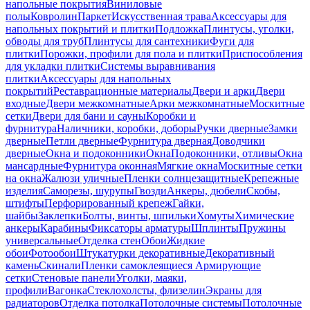
напольные покрытия
Виниловые
полы
Ковролин
Паркет
Искусственная трава
Аксессуары для
напольных покрытий и плитки
Подложка
Плинтусы, уголки,
обводы для труб
Плинтусы для сантехники
Фуги для
плитки
Порожки, профили для пола и плитки
Приспособления
для укладки плитки
Системы выравнивания
плитки
Аксессуары для напольных
покрытий
Реставрационные материалы
Двери и арки
Двери
входные
Двери межкомнатные
Арки межкомнатные
Москитные
сетки
Двери для бани и сауны
Коробки и
фурнитура
Наличники, коробки, доборы
Ручки дверные
Замки
дверные
Петли дверные
Фурнитура дверная
Доводчики
дверные
Окна и подоконники
Окна
Подоконники, отливы
Окна
мансардные
Фурнитура оконная
Мягкие окна
Москитные сетки
на окна
Жалюзи уличные
Пленки солнцезащитные
Крепежные
изделия
Саморезы, шурупы
Гвозди
Анкеры, дюбели
Скобы,
штифты
Перфорированный крепеж
Гайки,
шайбы
Заклепки
Болты, винты, шпильки
Хомуты
Химические
анкеры
Карабины
Фиксаторы арматуры
Шплинты
Пружины
универсальные
Отделка стен
Обои
Жидкие
обои
Фотообои
Штукатурки декоративные
Декоративный
камень
Скинали
Пленки самоклеящиеся
Армирующие
сетки
Стеновые панели
Уголки, маяки,
профили
Вагонка
Стеклохолсты, флизелин
Экраны для
радиаторов
Отделка потолка
Потолочные системы
Потолочные