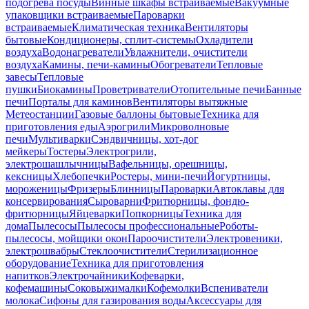
подогрева посуды
Винные шкафы встраиваемые
Вакуумные
упаковщики встраиваемые
Пароварки
встраиваемые
Климатическая техника
Вентиляторы
бытовые
Кондиционеры, сплит-системы
Охладители
воздуха
Водонагреватели
Увлажнители, очистители
воздуха
Камины, печи-камины
Обогреватели
Тепловые
завесы
Тепловые
пушки
Биокамины
Проветриватели
Отопительные печи
Банные
печи
Порталы для каминов
Вентиляторы вытяжные
Метеостанции
Газовые баллоны бытовые
Техника для
приготовления еды
Аэрогрили
Микроволновые
печи
Мультиварки
Сэндвичницы, хот-дог
мейкеры
Тостеры
Электрогрили,
электрошашлычницы
Вафельницы, орешницы,
кексницы
Хлебопечки
Ростеры, мини-печи
Йогуртницы,
мороженицы
Фризеры
Блинницы
Пароварки
Автоклавы для
консервирования
Сыроварни
Фритюрницы, фондю-
фритюрницы
Яйцеварки
Попкорницы
Техника для
дома
Пылесосы
Пылесосы профессиональные
Роботы-
пылесосы, мойщики окон
Пароочистители
Электровеники,
электрошвабры
Стеклоочистители
Стерилизационное
оборудование
Техника для приготовления
напитков
Электрочайники
Кофеварки,
кофемашины
Соковыжималки
Кофемолки
Вспениватели
молока
Сифоны для газирования воды
Аксессуары для