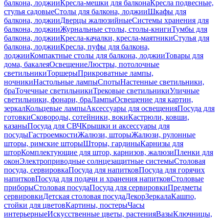
балкона, лоджии
Кресла-мешки для балкона
Кресла подвесные,
стулья садовые
Столы для балкона, лоджии
Шкафы для
балкона, лоджии
Дверцы жалюзийные
Системы хранения для
балкона, лоджии
Журнальные столы, столы-книги
Тумбы для
балкона, лоджии
Кресла-качалки, кресла-маятники
Стулья для
балкона, лоджии
Кресла, пуфы для балкона,
лоджии
Компактные столы для балкона, лоджии
Товары для
дома, бакалея
Освещение
Люстры, потолочные
светильники
Торшеры
Прикроватные лампы,
ночники
Настольные лампы
Споты
Настенные светильники,
бра
Точечные светильники
Трековые светильники
Уличные
светильники, фонари, бра
Лампы
Освещение для картин,
зеркал
Кольцевые лампы
Аксессуары для освещения
Посуда для
готовки
Сковороды, сотейники, воки
Кастрюли, ковши,
казаны
Посуда для СВЧ
Крышки и аксессуары для
посуды
Гастроемкости
Жалюзи, шторы
Жалюзи, рулонные
шторы, римские шторы
Шторы, гардины
Карнизы для
штор
Комплектующие для штор, карнизов, жалюзи
Пленки для
окон
Электроприводные солнцезащитные системы
Столовая
посуда, сервировка
Посуда для напитков
Посуда для горячих
напитков
Посуда для подачи и хранения напитков
Столовые
приборы
Столовая посуда
Посуда для сервировки
Предметы
сервировки
Детская столовая посуда
Декор
Зеркала
Кашпо,
стойки для цветов
Картины, постеры
Часы
интерьерные
Искусственные цветы, растения
Вазы
Ключницы,