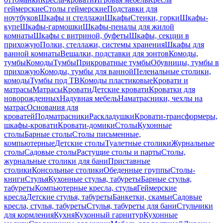
геймерские
Столы геймерские
Подставки для
ноутбуков
Шкафы и стеллажи
Шкафы
Стенки, горки
Шкафы-
купе
Шкафы-гармошки
Шкафы-пеналы для жилой
комнаты
Шкафы с витриной, буфеты
Шкафы, секции в
прихожую
Полки, стеллажи, системы хранения
Шкафы для
ванной комнаты
Вешалки, подставки для зонтов
Комоды,
тумбы
Комоды
Тумбы
Прикроватные тумбы
Обувницы, тумбы в
прихожую
Комоды, тумбы для ванной
Пеленальные столики,
комоды
Тумбы под ТВ
Комоды пластиковые
Кровати и
матрасы
Матрасы
Кровати
Детские кровати
Кроватки для
новорожденных
Надувная мебель
Наматрасники, чехлы на
матрас
Основания для
кроватей
Подматрасники
Раскладушки
Кровати-трансформеры,
шкафы-кровати
Кровати-домики
Столы
Кухонные
столы
Барные столы
Столы письменные,
компьютерные
Детские столы
Туалетные столики
Журнальные
столы
Садовые столы
Растущие столы и парты
Столы,
журнальные столики для бани
Приставные
столики
Консольные столики
Обеденные группы
Столы-
книги
Стулья
Кухонные стулья, табуреты
Барные стулья,
табуреты
Компьютерные кресла, стулья
Геймерские
кресла
Детские стулья, табуреты
Банкетки, скамьи
Садовые
кресла, стулья, табуреты
Стулья, табуреты для бани
Стульчики
для кормления
Кухня
Кухонный гарнитур
Кухонные