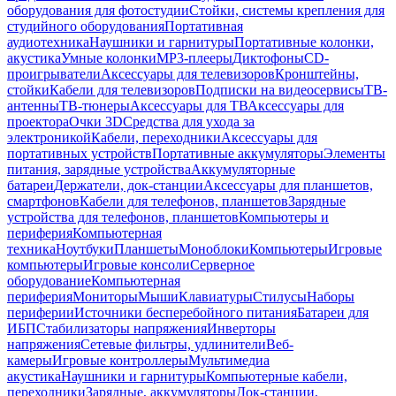
оборудования для фотостудии
Стойки, системы крепления для
студийного оборудования
Портативная
аудиотехника
Наушники и гарнитуры
Портативные колонки,
акустика
Умные колонки
MP3-плееры
Диктофоны
CD-
проигрыватели
Аксессуары для телевизоров
Кронштейны,
стойки
Кабели для телевизоров
Подписки на видеосервисы
ТВ-
антенны
ТВ-тюнеры
Аксессуары для ТВ
Аксессуары для
проектора
Очки 3D
Средства для ухода за
электроникой
Кабели, переходники
Аксессуары для
портативных устройств
Портативные аккумуляторы
Элементы
питания, зарядные устройства
Аккумуляторные
батареи
Держатели, док-станции
Аксессуары для планшетов,
смартфонов
Кабели для телефонов, планшетов
Зарядные
устройства для телефонов, планшетов
Компьютеры и
периферия
Компьютерная
техника
Ноутбуки
Планшеты
Моноблоки
Компьютеры
Игровые
компьютеры
Игровые консоли
Серверное
оборудование
Компьютерная
периферия
Мониторы
Мыши
Клавиатуры
Стилусы
Наборы
периферии
Источники бесперебойного питания
Батареи для
ИБП
Стабилизаторы напряжения
Инверторы
напряжения
Сетевые фильтры, удлинители
Веб-
камеры
Игровые контроллеры
Мультимедиа
акустика
Наушники и гарнитуры
Компьютерные кабели,
переходники
Зарядные, аккумуляторы
Док-станции,