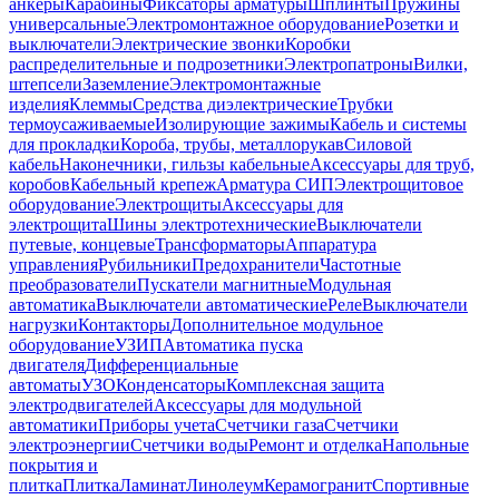
анкеры
Карабины
Фиксаторы арматуры
Шплинты
Пружины
универсальные
Электромонтажное оборудование
Розетки и
выключатели
Электрические звонки
Коробки
распределительные и подрозетники
Электропатроны
Вилки,
штепсели
Заземление
Электромонтажные
изделия
Клеммы
Средства диэлектрические
Трубки
термоусаживаемые
Изолирующие зажимы
Кабель и системы
для прокладки
Короба, трубы, металлорукав
Силовой
кабель
Наконечники, гильзы кабельные
Аксессуары для труб,
коробов
Кабельный крепеж
Арматура СИП
Электрощитовое
оборудование
Электрощиты
Аксессуары для
электрощита
Шины электротехнические
Выключатели
путевые, концевые
Трансформаторы
Аппаратура
управления
Рубильники
Предохранители
Частотные
преобразователи
Пускатели магнитные
Модульная
автоматика
Выключатели автоматические
Реле
Выключатели
нагрузки
Контакторы
Дополнительное модульное
оборудование
УЗИП
Автоматика пуска
двигателя
Дифференциальные
автоматы
УЗО
Конденсаторы
Комплексная защита
электродвигателей
Аксессуары для модульной
автоматики
Приборы учета
Счетчики газа
Счетчики
электроэнергии
Счетчики воды
Ремонт и отделка
Напольные
покрытия и
плитка
Плитка
Ламинат
Линолеум
Керамогранит
Спортивные