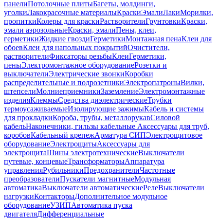
панели
Потолочные плиты
Багеты, молдинги,
уголки
Лакокрасочные материалы
Краски
Эмали
Лаки
Морилки,
пропитки
Колеры для краски
Растворители
Грунтовки
Краски,
эмали аэрозольные
Краски, эмали
Пены, клеи,
герметики
Жидкие гвозди
Герметики
Монтажная пена
Клеи для
обоев
Клеи для напольных покрытий
Очистители,
растворители
Фиксаторы резьбы
Клеи
Герметики,
пены
Электромонтажное оборудование
Розетки и
выключатели
Электрические звонки
Коробки
распределительные и подрозетники
Электропатроны
Вилки,
штепсели
Молниеприемники
Заземление
Электромонтажные
изделия
Клеммы
Средства диэлектрические
Трубки
термоусаживаемые
Изолирующие зажимы
Кабель и системы
для прокладки
Короба, трубы, металлорукав
Силовой
кабель
Наконечники, гильзы кабельные
Аксессуары для труб,
коробов
Кабельный крепеж
Арматура СИП
Электрощитовое
оборудование
Электрощиты
Аксессуары для
электрощита
Шины электротехнические
Выключатели
путевые, концевые
Трансформаторы
Аппаратура
управления
Рубильники
Предохранители
Частотные
преобразователи
Пускатели магнитные
Модульная
автоматика
Выключатели автоматические
Реле
Выключатели
нагрузки
Контакторы
Дополнительное модульное
оборудование
УЗИП
Автоматика пуска
двигателя
Дифференциальные