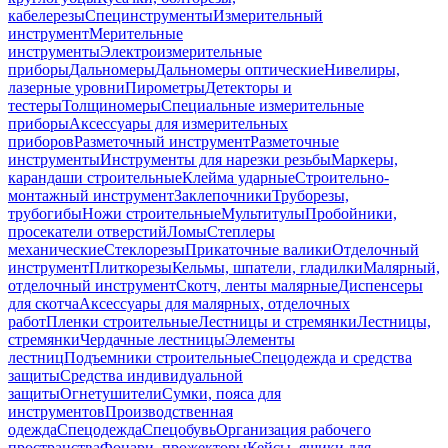
кабелерезы
Специнструменты
Измерительный
инструмент
Мерительные
инструменты
Электроизмерительные
приборы
Дальномеры
Дальномеры оптические
Нивелиры,
лазерные уровни
Пирометры
Детекторы и
тестеры
Толщиномеры
Специальные измерительные
приборы
Аксессуары для измерительных
приборов
Разметочный инструмент
Разметочные
инструменты
Инструменты для нарезки резьбы
Маркеры,
карандаши строительные
Клейма ударные
Строительно-
монтажный инструмент
Заклепочники
Труборезы,
трубогибы
Ножи строительные
Мультитулы
Пробойники,
просекатели отверстий
Ломы
Степлеры
механические
Стеклорезы
Прикаточные валики
Отделочный
инструмент
Плиткорезы
Кельмы, шпатели, гладилки
Малярный,
отделочный инструмент
Скотч, ленты малярные
Диспенсеры
для скотча
Аксессуары для малярных, отделочных
работ
Пленки строительные
Лестницы и стремянки
Лестницы,
стремянки
Чердачные лестницы
Элементы
лестниц
Подъемники строительные
Спецодежда и средства
защиты
Средства индивидуальной
защиты
Огнетушители
Сумки, пояса для
инструментов
Производственная
одежда
Спецодежда
Спецобувь
Организация рабочего
пространства
Фонари, прожекторы
Кейсы, ящики для