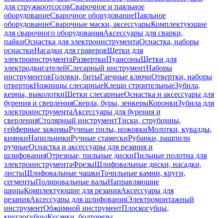
для стружкоотсосов
Сварочное и паяльное
оборудование
Сварочное оборудование
Паяльное
оборудование
Сварочные маски, аксессуары
Комплектующие
для сварочного оборудования
Аксессуары для сварки,
пайки
Оснастка для электроинструмента
Оснастка, наборы
оснастки
Насадки для граверов
Щетки для
электроинструмента
Развертки
Пуансоны
Щетки для
электродвигателей
Слесарный инструмент
Наборы
инструментов
Головки, биты
Гаечные ключи
Отвертки, наборы
отверток
Ножницы слесарные
Клещи строительные
Зубила,
керны, выколотки
Щетки слесарные
Оснастка и аксессуары для
бурения и сверления
Сверла, буры, зенкеры
Коронки
Зубила для
электроинструмента
Аксессуары для бурения и
сверления
Столярный инструмент
Тиски, струбцины,
гейферные зажимы
Ручные пилы, ножовки
Молотки, кувалды,
киянки
Напильники
Ручные стамески
Рубанки, рашпили
ручные
Оснастка и аксессуары для резания и
шлифования
Отрезные, пильные диски
Пильные полотна для
электроинструмента
Фрезы
Шлифовальные диски, насадки,
листы
Шлифовальные чашки
Точильные камни, круги,
сегменты
Полировальные валы
Направляющие
шины
Комплектующие для резания
Аксессуары для
резания
Аксессуары для шлифования
Электромонтажный
инструмент
Обжимной инструмент
Плоскогубцы,
круглогубцы
Кусачки, болторезы,