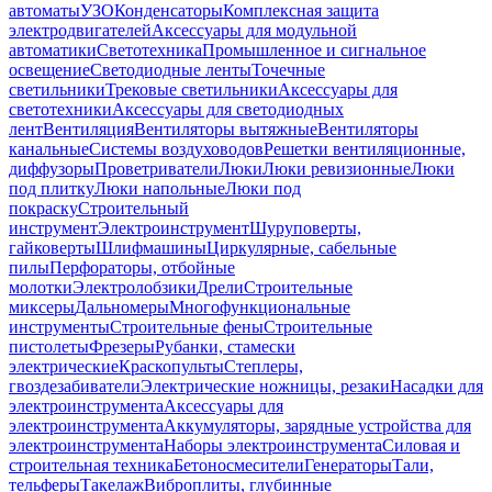
автоматы
УЗО
Конденсаторы
Комплексная защита
электродвигателей
Аксессуары для модульной
автоматики
Светотехника
Промышленное и сигнальное
освещение
Светодиодные ленты
Точечные
светильники
Трековые светильники
Аксессуары для
светотехники
Аксессуары для светодиодных
лент
Вентиляция
Вентиляторы вытяжные
Вентиляторы
канальные
Системы воздуховодов
Решетки вентиляционные,
диффузоры
Проветриватели
Люки
Люки ревизионные
Люки
под плитку
Люки напольные
Люки под
покраску
Строительный
инструмент
Электроинструмент
Шуруповерты,
гайковерты
Шлифмашины
Циркулярные, сабельные
пилы
Перфораторы, отбойные
молотки
Электролобзики
Дрели
Строительные
миксеры
Дальномеры
Многофункциональные
инструменты
Строительные фены
Строительные
пистолеты
Фрезеры
Рубанки, стамески
электрические
Краскопульты
Степлеры,
гвоздезабиватели
Электрические ножницы, резаки
Насадки для
электроинструмента
Аксессуары для
электроинструмента
Аккумуляторы, зарядные устройства для
электроинструмента
Наборы электроинструмента
Силовая и
строительная техника
Бетоносмесители
Генераторы
Тали,
тельферы
Такелаж
Виброплиты, глубинные