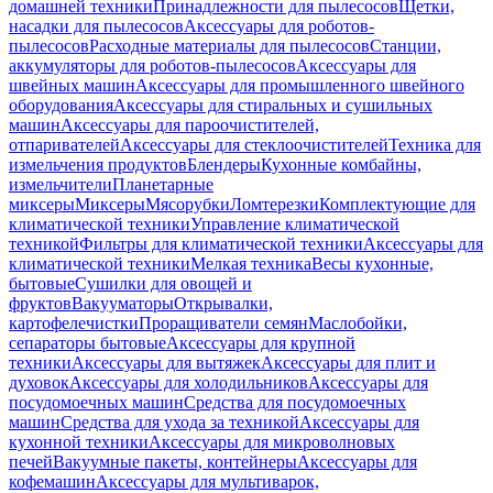
домашней техники
Принадлежности для пылесосов
Щетки,
насадки для пылесосов
Аксессуары для роботов-
пылесосов
Расходные материалы для пылесосов
Станции,
аккумуляторы для роботов-пылесосов
Аксессуары для
швейных машин
Аксессуары для промышленного швейного
оборудования
Аксессуары для стиральных и сушильных
машин
Аксессуары для пароочистителей,
отпаривателей
Аксессуары для стеклоочистителей
Техника для
измельчения продуктов
Блендеры
Кухонные комбайны,
измельчители
Планетарные
миксеры
Миксеры
Мясорубки
Ломтерезки
Комплектующие для
климатической техники
Управление климатической
техникой
Фильтры для климатической техники
Аксессуары для
климатической техники
Мелкая техника
Весы кухонные,
бытовые
Сушилки для овощей и
фруктов
Вакууматоры
Открывалки,
картофелечистки
Проращиватели семян
Маслобойки,
сепараторы бытовые
Аксессуары для крупной
техники
Аксессуары для вытяжек
Аксессуары для плит и
духовок
Аксессуары для холодильников
Аксессуары для
посудомоечных машин
Средства для посудомоечных
машин
Средства для ухода за техникой
Аксессуары для
кухонной техники
Аксессуары для микроволновых
печей
Вакуумные пакеты, контейнеры
Аксессуары для
кофемашин
Аксессуары для мультиварок,