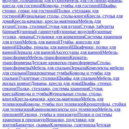
модули
Столешницы для кухни
Мебель для гостиной
Диваны,
кресла для гостиной
Комоды, тумбы для гостиной
Шкафы,
стенки, горки для гостиной
Полки, стеллажи для
гостиной
Журнальные столы, столы-книги
Кресла, стулья для
дома
Кресла-качалки, кресла-маятники
Мебель для
кухни
Столы, столики
Стулья для кухни
Стулья, табуреты
барные
Кухонный гарнитур
Кухонные модули
Кухонные
уголки, диваны
Стульчики для кормления
Системы хранения
для кухни
Мебель для ванной
Тумбы, консоли для
ванной
Шкафы, пеналы для ванной
Шкафчики, полки для
ванной
Зеркала для ванной
Аксессуары для ванной
Мебель-
трансформер
Мебель-трансформер
Кровати-
трансформеры
Детские кроватки-трансформеры
Столы-
трансформеры
Мебель для спальни
Зеркала
Комплекты мебели
для спальни
Прикроватные тумбы
Комоды и тумбы для
спальни
Туалетные столики
Шкафы для спальни
Мебель для
жилых комнат
Диваны, кресла для дома
Шкафы, стенки,
секции
Полки, стеллажи, системы хранения
Стулья,
кресла
Комоды и тумбы
Журнальные столы, столы-
книги
Кресла-качалки, кресла-маятники
Мебель для
телевизора
Комоды, тумбы под телевизор
Кронштейны, стойки
для телевизора
Каминокомплекты под телевизор
Мебель для
прихожей
Секции, тумбы в прихожую
Полки и системы
хранения в прихожую
Вешалки, подставки для
зонтов
Банкетки, скамьи
Ключницы, газетницы
Детская