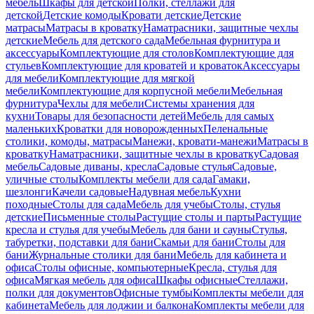
мебель
Шкафы для детской
Полки, стеллажи для
детской
Детские комоды
Кровати детские
Детские
матрасы
Матрасы в кроватку
Наматрасники, защитные чехлы
детские
Мебель для детского сада
Мебельная фурнитура и
аксессуары
Комплектующие для столов
Комплектующие для
стульев
Комплектующие для кроватей и кроваток
Аксессуары
для мебели
Комплектующие для мягкой
мебели
Комплектующие для корпусной мебели
Мебельная
фурнитура
Чехлы для мебели
Системы хранения для
кухни
Товары для безопасности детей
Мебель для самых
маленьких
Кроватки для новорожденных
Пеленальные
столики, комоды, матрасы
Манежи, кровати-манежи
Матрасы в
кроватку
Наматрасники, защитные чехлы в кроватку
Садовая
мебель
Садовые диваны, кресла
Садовые стулья
Садовые,
уличные столы
Комплекты мебели для сада
Гамаки,
шезлонги
Качели садовые
Надувная мебель
Кухни
походные
Столы для сада
Мебель для учебы
Столы, стулья
детские
Письменные столы
Растущие столы и парты
Растущие
кресла и стулья для учебы
Мебель для бани и сауны
Стулья,
табуретки, подставки для бани
Скамьи для бани
Столы для
бани
Журнальные столики для бани
Мебель для кабинета и
офиса
Столы офисные, компьютерные
Кресла, стулья для
офиса
Мягкая мебель для офиса
Шкафы офисные
Стеллажи,
полки для документов
Офисные тумбы
Комплекты мебели для
кабинета
Мебель для лоджии и балкона
Комплекты мебели для