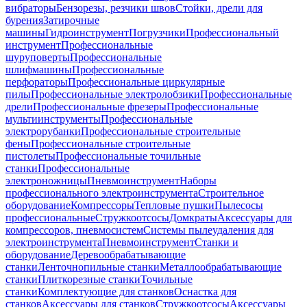
вибраторы
Бензорезы, резчики швов
Стойки, дрели для
бурения
Затирочные
машины
Гидроинструмент
Погрузчики
Профессиональный
инструмент
Профессиональные
шуруповерты
Профессиональные
шлифмашины
Профессиональные
перфораторы
Профессиональные циркулярные
пилы
Профессиональные электролобзики
Профессиональные
дрели
Профессиональные фрезеры
Профессиональные
мультиинструменты
Профессиональные
электрорубанки
Профессиональные строительные
фены
Профессиональные строительные
пистолеты
Профессиональные точильные
станки
Профессиональные
электроножницы
Пневмоинструмент
Наборы
профессионального электроинструмента
Строительное
оборудование
Компрессоры
Тепловые пушки
Пылесосы
профессиональные
Стружкоотсосы
Домкраты
Аксессуары для
компрессоров, пневмосистем
Системы пылеудаления для
электроинструмента
Пневмоинструмент
Станки и
оборудование
Деревообрабатывающие
станки
Ленточнопильные станки
Металлообрабатывающие
станки
Плиткорезные станки
Точильные
станки
Комплектующие для станков
Оснастка для
станков
Аксессуары для станков
Стружкоотсосы
Аксессуары