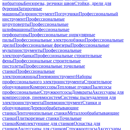
вибраторы
Бензорезы, резчики швов
Стойки, дрели для
бурения
Затирочные
машины
Гидроинструмент
Погрузчики
Профессиональный
инструмент
Профессиональные
шуруповерты
Профессиональные
шлифмашины
Профессиональные
перфораторы
Профессиональные циркулярные
пилы
Профессиональные электролобзики
Профессиональные
дрели
Профессиональные фрезеры
Профессиональные
мультиинструменты
Профессиональные
электрорубанки
Профессиональные строительные
фены
Профессиональные строительные
пистолеты
Профессиональные точильные
станки
Профессиональные
электроножницы
Пневмоинструмент
Наборы
профессионального электроинструмента
Строительное
оборудование
Компрессоры
Тепловые пушки
Пылесосы
профессиональные
Стружкоотсосы
Домкраты
Аксессуары для
компрессоров, пневмосистем
Системы пылеудаления для
электроинструмента
Пневмоинструмент
Станки и
оборудование
Деревообрабатывающие
станки
Ленточнопильные станки
Металлообрабатывающие
станки
Плиткорезные станки
Точильные
станки
Комплектующие для станков
Оснастка для
станков
Аксессуары для станков
Стружкоотсосы
Аксессуары