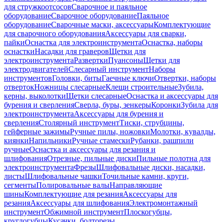
для стружкоотсосов
Сварочное и паяльное
оборудование
Сварочное оборудование
Паяльное
оборудование
Сварочные маски, аксессуары
Комплектующие
для сварочного оборудования
Аксессуары для сварки,
пайки
Оснастка для электроинструмента
Оснастка, наборы
оснастки
Насадки для граверов
Щетки для
электроинструмента
Развертки
Пуансоны
Щетки для
электродвигателей
Слесарный инструмент
Наборы
инструментов
Головки, биты
Гаечные ключи
Отвертки, наборы
отверток
Ножницы слесарные
Клещи строительные
Зубила,
керны, выколотки
Щетки слесарные
Оснастка и аксессуары для
бурения и сверления
Сверла, буры, зенкеры
Коронки
Зубила для
электроинструмента
Аксессуары для бурения и
сверления
Столярный инструмент
Тиски, струбцины,
гейферные зажимы
Ручные пилы, ножовки
Молотки, кувалды,
киянки
Напильники
Ручные стамески
Рубанки, рашпили
ручные
Оснастка и аксессуары для резания и
шлифования
Отрезные, пильные диски
Пильные полотна для
электроинструмента
Фрезы
Шлифовальные диски, насадки,
листы
Шлифовальные чашки
Точильные камни, круги,
сегменты
Полировальные валы
Направляющие
шины
Комплектующие для резания
Аксессуары для
резания
Аксессуары для шлифования
Электромонтажный
инструмент
Обжимной инструмент
Плоскогубцы,
круглогубцы
Кусачки, болторезы,