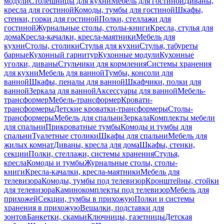
модули
Столешницы для кухни
Мебель для гостиной
Диваны,
кресла для гостиной
Комоды, тумбы для гостиной
Шкафы,
стенки, горки для гостиной
Полки, стеллажи для
гостиной
Журнальные столы, столы-книги
Кресла, стулья для
дома
Кресла-качалки, кресла-маятники
Мебель для
кухни
Столы, столики
Стулья для кухни
Стулья, табуреты
барные
Кухонный гарнитур
Кухонные модули
Кухонные
уголки, диваны
Стульчики для кормления
Системы хранения
для кухни
Мебель для ванной
Тумбы, консоли для
ванной
Шкафы, пеналы для ванной
Шкафчики, полки для
ванной
Зеркала для ванной
Аксессуары для ванной
Мебель-
трансформер
Мебель-трансформер
Кровати-
трансформеры
Детские кроватки-трансформеры
Столы-
трансформеры
Мебель для спальни
Зеркала
Комплекты мебели
для спальни
Прикроватные тумбы
Комоды и тумбы для
спальни
Туалетные столики
Шкафы для спальни
Мебель для
жилых комнат
Диваны, кресла для дома
Шкафы, стенки,
секции
Полки, стеллажи, системы хранения
Стулья,
кресла
Комоды и тумбы
Журнальные столы, столы-
книги
Кресла-качалки, кресла-маятники
Мебель для
телевизора
Комоды, тумбы под телевизор
Кронштейны, стойки
для телевизора
Каминокомплекты под телевизор
Мебель для
прихожей
Секции, тумбы в прихожую
Полки и системы
хранения в прихожую
Вешалки, подставки для
зонтов
Банкетки, скамьи
Ключницы, газетницы
Детская