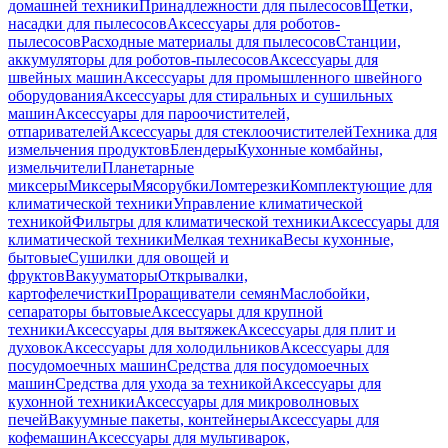
домашней техники
Принадлежности для пылесосов
Щетки,
насадки для пылесосов
Аксессуары для роботов-
пылесосов
Расходные материалы для пылесосов
Станции,
аккумуляторы для роботов-пылесосов
Аксессуары для
швейных машин
Аксессуары для промышленного швейного
оборудования
Аксессуары для стиральных и сушильных
машин
Аксессуары для пароочистителей,
отпаривателей
Аксессуары для стеклоочистителей
Техника для
измельчения продуктов
Блендеры
Кухонные комбайны,
измельчители
Планетарные
миксеры
Миксеры
Мясорубки
Ломтерезки
Комплектующие для
климатической техники
Управление климатической
техникой
Фильтры для климатической техники
Аксессуары для
климатической техники
Мелкая техника
Весы кухонные,
бытовые
Сушилки для овощей и
фруктов
Вакууматоры
Открывалки,
картофелечистки
Проращиватели семян
Маслобойки,
сепараторы бытовые
Аксессуары для крупной
техники
Аксессуары для вытяжек
Аксессуары для плит и
духовок
Аксессуары для холодильников
Аксессуары для
посудомоечных машин
Средства для посудомоечных
машин
Средства для ухода за техникой
Аксессуары для
кухонной техники
Аксессуары для микроволновых
печей
Вакуумные пакеты, контейнеры
Аксессуары для
кофемашин
Аксессуары для мультиварок,