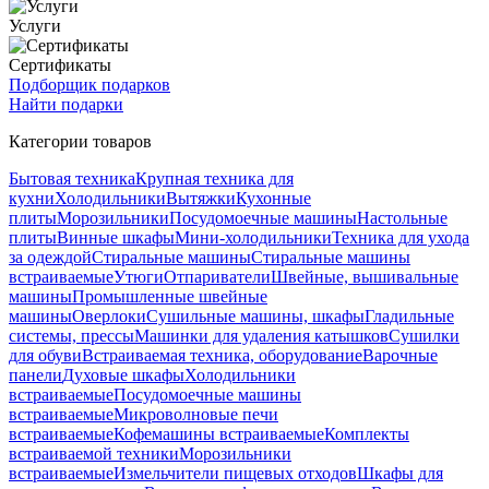
Услуги
Сертификаты
Подборщик подарков
Найти подарки
Категории товаров
Бытовая техника
Крупная техника для
кухни
Холодильники
Вытяжки
Кухонные
плиты
Морозильники
Посудомоечные машины
Настольные
плиты
Винные шкафы
Мини-холодильники
Техника для ухода
за одеждой
Стиральные машины
Стиральные машины
встраиваемые
Утюги
Отпариватели
Швейные, вышивальные
машины
Промышленные швейные
машины
Оверлоки
Сушильные машины, шкафы
Гладильные
системы, прессы
Машинки для удаления катышков
Сушилки
для обуви
Встраиваемая техника, оборудование
Варочные
панели
Духовые шкафы
Холодильники
встраиваемые
Посудомоечные машины
встраиваемые
Микроволновые печи
встраиваемые
Кофемашины встраиваемые
Комплекты
встраиваемой техники
Морозильники
встраиваемые
Измельчители пищевых отходов
Шкафы для