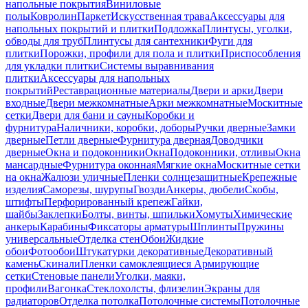
напольные покрытия
Виниловые
полы
Ковролин
Паркет
Искусственная трава
Аксессуары для
напольных покрытий и плитки
Подложка
Плинтусы, уголки,
обводы для труб
Плинтусы для сантехники
Фуги для
плитки
Порожки, профили для пола и плитки
Приспособления
для укладки плитки
Системы выравнивания
плитки
Аксессуары для напольных
покрытий
Реставрационные материалы
Двери и арки
Двери
входные
Двери межкомнатные
Арки межкомнатные
Москитные
сетки
Двери для бани и сауны
Коробки и
фурнитура
Наличники, коробки, доборы
Ручки дверные
Замки
дверные
Петли дверные
Фурнитура дверная
Доводчики
дверные
Окна и подоконники
Окна
Подоконники, отливы
Окна
мансардные
Фурнитура оконная
Мягкие окна
Москитные сетки
на окна
Жалюзи уличные
Пленки солнцезащитные
Крепежные
изделия
Саморезы, шурупы
Гвозди
Анкеры, дюбели
Скобы,
штифты
Перфорированный крепеж
Гайки,
шайбы
Заклепки
Болты, винты, шпильки
Хомуты
Химические
анкеры
Карабины
Фиксаторы арматуры
Шплинты
Пружины
универсальные
Отделка стен
Обои
Жидкие
обои
Фотообои
Штукатурки декоративные
Декоративный
камень
Скинали
Пленки самоклеящиеся
Армирующие
сетки
Стеновые панели
Уголки, маяки,
профили
Вагонка
Стеклохолсты, флизелин
Экраны для
радиаторов
Отделка потолка
Потолочные системы
Потолочные