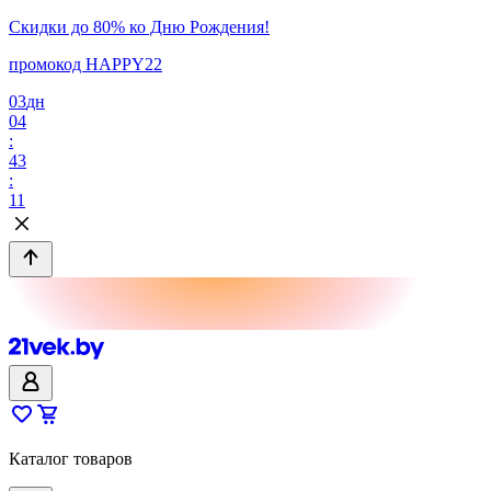
Скидки до 80% ко Дню Рождения!
промокод HAPPY22
03
дн
04
:
43
:
11
Каталог товаров