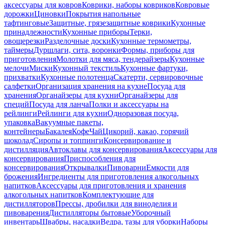
аксессуары для ковров
Коврики, наборы ковриков
Ковровые
дорожки
Циновки
Покрытия напольные
тафтинговые
Защитные, грязезащитные коврики
Кухонные
принадлежности
Кухонные приборы
Терки,
овощерезки
Разделочные доски
Кухонные термометры,
таймеры
Дуршлаги, сита, воронки
Формы, приборы для
приготовления
Молотки для мяса, тендерайзеры
Кухонные
мелочи
Миски
Кухонный текстиль
Кухонные фартуки,
прихватки
Кухонные полотенца
Скатерти, сервировочные
салфетки
Организация хранения на кухне
Посуда для
хранения
Органайзеры для кухни
Органайзеры для
специй
Посуда для ланча
Полки и аксессуары на
рейлинги
Рейлинги для кухни
Одноразовая посуда,
упаковка
Вакуумные пакеты,
контейнеры
Бакалея
Кофе
Чай
Цикорий, какао, горячий
шоколад
Сиропы и топпинги
Консервирование и
дистилляция
Автоклавы для консервирования
Аксессуары для
консервирования
Приспособления для
консервирования
Открывалки
Пивоварни
Емкости для
брожения
Ингредиенты для приготовления алкогольных
напитков
Аксессуары для приготовления и хранения
алкогольных напитков
Комплектующие для
дистилляторов
Прессы, дробилки для виноделия и
пивоварения
Дистилляторы бытовые
Уборочный
инвентарь
Швабры, насадки
Ведра, тазы для уборки
Наборы