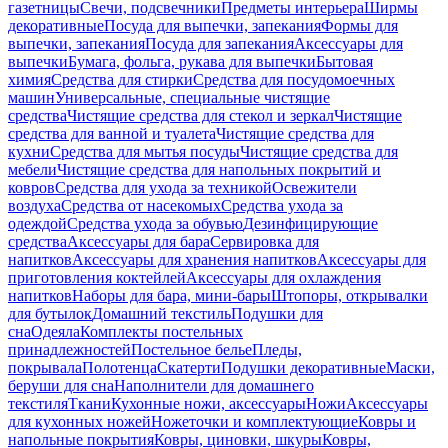
газетницы
Свечи, подсвечники
Предметы интерьера
Ширмы
декоративные
Посуда для выпечки, запекания
Формы для
выпечки, запекания
Посуда для запекания
Аксессуары для
выпечки
Бумага, фольга, рукава для выпечки
Бытовая
химия
Средства для стирки
Средства для посудомоечных
машин
Универсальные, специальные чистящие
средства
Чистящие средства для стекол и зеркал
Чистящие
средства для ванной и туалета
Чистящие средства для
кухни
Средства для мытья посуды
Чистящие средства для
мебели
Чистящие средства для напольных покрытий и
ковров
Средства для ухода за техникой
Освежители
воздуха
Средства от насекомых
Средства ухода за
одеждой
Средства ухода за обувью
Дезинфицирующие
средства
Аксессуары для бара
Сервировка для
напитков
Аксессуары для хранения напитков
Аксессуары для
приготовления коктейлей
Аксессуары для охлаждения
напитков
Наборы для бара, мини-бары
Штопоры, открывалки
для бутылок
Домашний текстиль
Подушки для
сна
Одеяла
Комплекты постельных
принадлежностей
Постельное белье
Пледы,
покрывала
Полотенца
Скатерти
Подушки декоративные
Маски,
беруши для сна
Наполнители для домашнего
текстиля
Ткани
Кухонные ножи, аксессуары
Ножи
Аксессуары
для кухонных ножей
Ножеточки и комплектующие
Ковры и
напольные покрытия
Ковры, циновки, шкуры
Ковры,