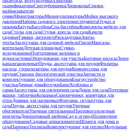
пылесосы, воздуходувки
Аэраторы,
скарификаторы
Снегоуборщики
Дровоколы
Сеялки,
разбрасыватели
семян
Минитракторы
Миникультиваторы
Мойки высокого
давления
Наборы садового электроинструмента
Отдых и
пикник
Батуты
Бассейны
Спа-бассейны
Комплекты мебели для
сада
Столы для сада
Стулья, кресла для сада
Качели
садовые
Гамаки, шезлонги
Раскладушки
Зонты,
тенты
Аксессуары для садовой мебели
Грили
Мангалы,
коптильни
Детская площадка
Сумки-
холодильники
Портативные колонки и
аудиосистемы
Оборудование для участка
Бытовые насосы
Люки
канализационные
Пруды, аксессуары для прудов
Фильтры,
насосы, стерилизаторы для прудов
Компрессоры для
прудов
Станции биологической очистки
Запчасти и
комплектующие для оборудования
Благоустройство
участка
Дачные дома
Беседки
Бани
Хозблоки и
сараи
Аксессуары для озеленения сада
Декор для сада
Почтовые
ящики, таблички
Козырьки
Скворечники, кормушки для
птиц
Домики для насекомых
Фонтаны, скульптуры для
сада
Пруды, аксессуары для прудов
Уличные
обогреватели
Уличные светильники
Противогололедные
реагенты
Декоративный щебень
Сад и огород
Поливочное
оборудование
Садовые опрыскиватели
Шланги для дома и
сада
Парники
Теплицы
Комплектующие для теплиц
Модульные