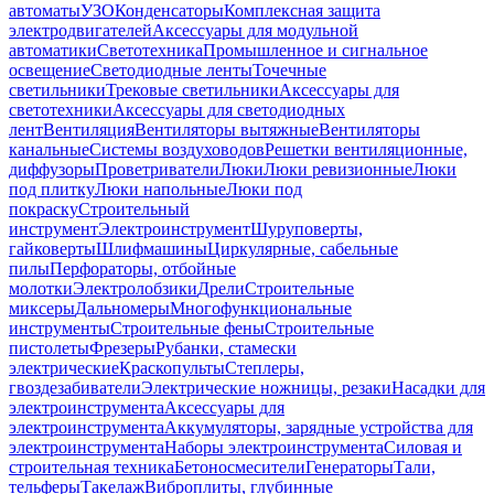
автоматы
УЗО
Конденсаторы
Комплексная защита
электродвигателей
Аксессуары для модульной
автоматики
Светотехника
Промышленное и сигнальное
освещение
Светодиодные ленты
Точечные
светильники
Трековые светильники
Аксессуары для
светотехники
Аксессуары для светодиодных
лент
Вентиляция
Вентиляторы вытяжные
Вентиляторы
канальные
Системы воздуховодов
Решетки вентиляционные,
диффузоры
Проветриватели
Люки
Люки ревизионные
Люки
под плитку
Люки напольные
Люки под
покраску
Строительный
инструмент
Электроинструмент
Шуруповерты,
гайковерты
Шлифмашины
Циркулярные, сабельные
пилы
Перфораторы, отбойные
молотки
Электролобзики
Дрели
Строительные
миксеры
Дальномеры
Многофункциональные
инструменты
Строительные фены
Строительные
пистолеты
Фрезеры
Рубанки, стамески
электрические
Краскопульты
Степлеры,
гвоздезабиватели
Электрические ножницы, резаки
Насадки для
электроинструмента
Аксессуары для
электроинструмента
Аккумуляторы, зарядные устройства для
электроинструмента
Наборы электроинструмента
Силовая и
строительная техника
Бетоносмесители
Генераторы
Тали,
тельферы
Такелаж
Виброплиты, глубинные