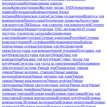
репликаторы
Интерактивные панели,
доски
Комплектующие
Жесткие диски, SSD
Оперативная
память
Видеокарты
Компьютерные блоки
питания
Материнские платы
Системы охлаждения
Корпуса для
компьютеров
Процессоры
Оптические приводы
Аксессуары
для корпусов ПК
Боксы, док-станции для накопителей
Сетевое
оборудование
Маршрутизаторы, DSL-модемы
Wi-Fi точки
доступа, усилители сигнала
Беспроводные
адаптеры
Коммутаторы
Сетевые адаптеры
Powerline
Сетевые
комплектующие
IP-телефония
Медиаконвертеры
Кабели,
переходники сетевые
Антенны для беспроводной
связи
Аксессуары для компьютерной техники
Подставки для
ноутбуков
Аксессуары для ноутбуков
Очки для
компьютера
Рюкзаки для ноутбуков
Сумки, чехлы для
ноутбуков
Средства для ухода за электроникой
Программное
обеспечение
Система Умный дом
Управление умным
домом
Умные колонки, станции
Умные камеры
видеонаблюдения
Умные датчики для дома
Умные
лампы
Умные выключатели
Умные розетки
Умные
светильники
Умные светодиодные ленты
Умные реле
Умные
замки
Умные домофоны
Умные карнизы
Умные
терморегуляторы
Игровая зона
Игровые приставки
Игры для
приставок
Игровые контроллеры
Игровые ноутбуки
Игровые
компьютеры
Игровые видеокарты
Игровые мониторы
Игровые
телевизоры
Игровые мыши
Игровые клавиатуры
Игровые