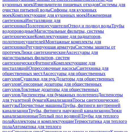
кухонных моек
Измельчители пищевых отходов
Системы для
очистки питьевой воды
Сифоны для кухонных
моек
Комплектующие для кухонных моек
Инженерная
сантехника
Инсталляции для
сантехники
Полотенцесушители
Отвод и подвод воды
Трубы
водопроводные
Магистральные фильтры, системы
сантехнические
Комплектующие для радиаторов,
полотенцесушителей
Монтажные комплекты для
сантехники
Регулирующая арматура
Системы защиты от
протечек
Люки сантехнические
Аксессуары для
магистральных фильтров, систем
сантехнических
Фитинги
Комплектующие для
инсталляций
Опрессовочные насосы
Сантехника для
общественных мест
Аксессуары для общественных
санузлов
Сушилки для рук
Дозаторы для общественных
санузлов
Сенсорные дозаторы для общественных
санузлов
Локтевые дозаторы для общественных
санузлов
Диспенсеры для бумажных полотенец
Диспенсеры
для туалетной бумаги
Канализация
Тросы сантехнические,
вантузы
Прочистные машины
Трубы, фитинги внутренней
канализации
Трубы, фитинги наружной канализации
Люки
канализационные
Теплый пол водяной
Трубы для теплого
пола
Коллекторы и комплектующие
Термостатика для теплого
пола
Автоматика для теплого
пола
Строительство
Строительные смеси и грунтовки
Клеевые