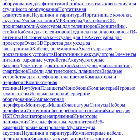
оборудования для фотостудии
Стойки, системы крепления для
студийного оборудования
Портативная
аудиотехника
Наушники и гарнитуры
Портативные колонки,
акустика
Умные колонки
MP3-плееры
Диктофоны
CD-
проигрыватели
Аксессуары для телевизоров
Кронштейны,
стойки
Кабели для телевизоров
Подписки на видеосервисы
ТВ-
антенны
ТВ-тюнеры
Аксессуары для ТВ
Аксессуары для
проектора
Очки 3D
Средства для ухода за
электроникой
Кабели, переходники
Аксессуары для
портативных устройств
Портативные аккумуляторы
Элементы
питания, зарядные устройства
Аккумуляторные
батареи
Держатели, док-станции
Аксессуары для планшетов,
смартфонов
Кабели для телефонов, планшетов
Зарядные
устройства для телефонов, планшетов
Компьютеры и
периферия
Компьютерная
техника
Ноутбуки
Планшеты
Моноблоки
Компьютеры
Игровые
компьютеры
Игровые консоли
Серверное
оборудование
Компьютерная
периферия
Мониторы
Мыши
Клавиатуры
Стилусы
Наборы
периферии
Источники бесперебойного питания
Батареи для
ИБП
Стабилизаторы напряжения
Инверторы
напряжения
Сетевые фильтры, удлинители
Веб-
камеры
Игровые контроллеры
Мультимедиа
акустика
Наушники и гарнитуры
Компьютерные кабели,
переходники
Зарядные, аккумуляторы
Док-станции,