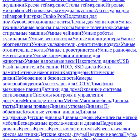
наушники
Кресла геймерские
Столы геймерские
Игровые
микрофоны
Игровая мультимедиа акустика
Аксессуары для
геймеров
Фигурки Funko Pop
Подставки для
ноутбуков
Светодиодные ленты
Лампы для мониторов
Умная
техника
Умные роботы-пылесосы
Умные телевизоры
Умные
стиральные машины
Умные чайники
Умные роботы
кулинарные
Умные вентиляторы
Умные кондиционеры
Умные
обогреватели
Умные увлажнители, очистители воздуха
Умные
отопительные котлы
Умные проветриватели
Умные радиочасы,
метеостанции
Умные кормушки и поилки для
животных
Умные напольные весы
Накопители данных
USB
Flash накопители
Внешние HDD, SSD диски
Карты
памяти
Сетевые накопители
Картридеры
Оптические
диски
Наблюдение и безопасность
Камеры
видеонаблюдения
Аксессуары для CCTV
Домофоны,
вызывные панели
Датчики для дома
Охранные системы,
сигнализации
Системы контроля и управления
доступом
Металлодетекторы
Мебель
Мягкая мебель
Диваны,
тахты
Диваны прямые
Диваны угловые
Диваны П-
образные
Кухонные уголки, диваны
Диваны
модульные
Детские диваны
Диваны садовые
Комплекты мягкой
мебели
Бескаркасные кресла-мешки и диваны
Надувные
диваны
Кресла
Кресла
Кресла-мешки и пуфы
Кресла-качалки,
кресла-маятники
Детские кресла, пуфы
Надувные кресла
Пуфы,
оттоманки
Кресла-кровати
Игровая мебель
Кресла