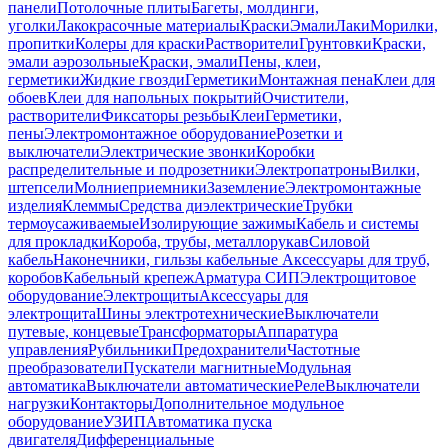
панели
Потолочные плиты
Багеты, молдинги,
уголки
Лакокрасочные материалы
Краски
Эмали
Лаки
Морилки,
пропитки
Колеры для краски
Растворители
Грунтовки
Краски,
эмали аэрозольные
Краски, эмали
Пены, клеи,
герметики
Жидкие гвозди
Герметики
Монтажная пена
Клеи для
обоев
Клеи для напольных покрытий
Очистители,
растворители
Фиксаторы резьбы
Клеи
Герметики,
пены
Электромонтажное оборудование
Розетки и
выключатели
Электрические звонки
Коробки
распределительные и подрозетники
Электропатроны
Вилки,
штепсели
Молниеприемники
Заземление
Электромонтажные
изделия
Клеммы
Средства диэлектрические
Трубки
термоусаживаемые
Изолирующие зажимы
Кабель и системы
для прокладки
Короба, трубы, металлорукав
Силовой
кабель
Наконечники, гильзы кабельные
Аксессуары для труб,
коробов
Кабельный крепеж
Арматура СИП
Электрощитовое
оборудование
Электрощиты
Аксессуары для
электрощита
Шины электротехнические
Выключатели
путевые, концевые
Трансформаторы
Аппаратура
управления
Рубильники
Предохранители
Частотные
преобразователи
Пускатели магнитные
Модульная
автоматика
Выключатели автоматические
Реле
Выключатели
нагрузки
Контакторы
Дополнительное модульное
оборудование
УЗИП
Автоматика пуска
двигателя
Дифференциальные