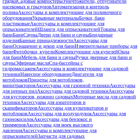
грядки
Садовые компостеры
Уничтожители, отпугиватели
насекомых и грызунов
Автоматизация и контроль
полива
Аксессуары и комплектующие для поливочного
оборудования
Укрывные материалы
Бочки, баки
пластиковые
Аксессуары и комплектующие для
опрыскивателей
Шланги для опрыскивателей
Товары для
бани
Бани
Сауны
Двери для бани и сауны
Бондарные
изделия
Банные принадлежности
Аксессуары для
бани
Оснащение и декор для бани
Измерительные приборы для
бани
Фитобочки, купели
Комплектующие для купелей
Окна
для бани
Мебель для бани и сауны
Ручки дверные для бани и
сауны
Эфирные масла
Спа-бассейны с
гидромассажем
Аксессуары и комплектующие для садовой
техники
Навесное оборудование
Двигатели для
мотоблоков
Прицепы для мотоблоков,
минитракторов
Аксессуары для газонной техники
Аксессуары
для цепных пил
Аксессуары для садовой техники
Аксессуары
для кусторезов, ножниц садовых
Моторные масла для садовой
техники
Аксессуары для аэратоторов и
скарификаторов
Аксессуары для культиваторов и
мотоблоков
Аксессуары для воздуходувок
Аксессуары для
газонокосилок
Аксессуары для бензокос и
триммеров
Аксессуары для моек высокого
давления
Аксессуары и комплектующие для
опрыскивателей
Запчасти для садовых