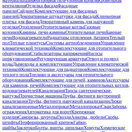
материалы
Шифер
Профнастил
Рулонная кровля
Кровельная
вентиляция
Отделка фасада
Фасадные
панели
Сайдинг
Комплектующие для фасадных
панелей
Декоративные штукатурки для фасада
Клинкерная
плитка для фасада
Декоративный камень для наружной
отделки
Отопление
Отопительные котлы
Газовые
колонки
Камины, печи-камины
Отопительные печи
Банные
печи
Водонагреватели
Радиаторы отопления, батареи
Теплый
пол
Теплые плинтусы
Системы антиобледенения
Управление
климатической техникой
Комплектующие для отопительного
оборудования
Стабилизаторы напряжения
Насосы
циркуляционные
Регулирующая арматура
Отвод и подвод
воды
Дымоходы и комплектующие
Управление климатической
техникой
Комплектующие для радиаторов
Комплектующие для
теплого пола
Топливо и аксессуары для отопительного
оборудования
Комплектующие для печей, каминов
Аксессуары
для каминов, печей
Комплектующие для отопительных котлов,
водонагревателей
Канализация
Тросы сантехнические,
вантузы
Прочистные машины
Трубы, фитинги внутренней
канализации
Трубы, фитинги наружной канализации
Люки
канализационные
Металлопрокат
Металлопрокат
Сваи
Заборы,
ограждения
Автоматика для ворот
Крепежные
изделия
Саморезы, шурупы
Гвозди
Анкеры, дюбели
Скобы,
штифты
Перфорированный крепеж
Гайки,
шайбы
Заклепки
Болты, винты, шпильки
Хомуты
Химические