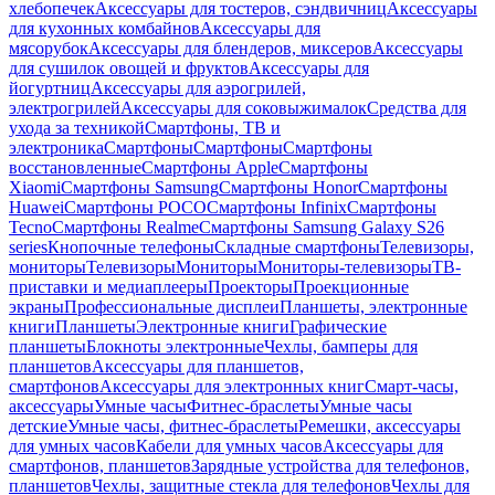
хлебопечек
Аксессуары для тостеров, сэндвичниц
Аксессуары
для кухонных комбайнов
Аксессуары для
мясорубок
Аксессуары для блендеров, миксеров
Аксессуары
для сушилок овощей и фруктов
Аксессуары для
йогуртниц
Аксессуары для аэрогрилей,
электрогрилей
Аксессуары для соковыжималок
Средства для
ухода за техникой
Смартфоны, ТВ и
электроника
Смартфоны
Смартфоны
Смартфоны
восстановленные
Смартфоны Apple
Смартфоны
Xiaomi
Смартфоны Samsung
Смартфоны Honor
Смартфоны
Huawei
Смартфоны POCO
Смартфоны Infinix
Смартфоны
Tecno
Смартфоны Realme
Смартфоны Samsung Galaxy S26
series
Кнопочные телефоны
Складные смартфоны
Телевизоры,
мониторы
Телевизоры
Мониторы
Мониторы-телевизоры
ТВ-
приставки и медиаплееры
Проекторы
Проекционные
экраны
Профессиональные дисплеи
Планшеты, электронные
книги
Планшеты
Электронные книги
Графические
планшеты
Блокноты электронные
Чехлы, бамперы для
планшетов
Аксессуары для планшетов,
смартфонов
Аксессуары для электронных книг
Смарт-часы,
аксессуары
Умные часы
Фитнес-браслеты
Умные часы
детские
Умные часы, фитнес-браслеты
Ремешки, аксессуары
для умных часов
Кабели для умных часов
Аксессуары для
смартфонов, планшетов
Зарядные устройства для телефонов,
планшетов
Чехлы, защитные стекла для телефонов
Чехлы для