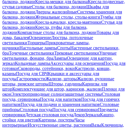
балкона, лоджии
Кресла-мешки для балкона
Кресла подвесные,
стулья садовые
Столы для балкона, лоджии
Шкафы для
балкона, лоджии
Дверцы жалюзийные
Системы хранения для
балкона, лоджии
Журнальные столы, столы-книги
Тумбы для
балкона, лоджии
Кресла-качалки, кресла-маятники
Стулья для
балкона, лоджии
Кресла, пуфы для балкона,
лоджии
Компактные столы для балкона, лоджии
Товары для
дома, бакалея
Освещение
Люстры, потолочные
светильники
Торшеры
Прикроватные лампы,
ночники
Настольные лампы
Споты
Настенные светильники,
бра
Точечные светильники
Трековые светильники
Уличные
светильники, фонари, бра
Лампы
Освещение для картин,
зеркал
Кольцевые лампы
Аксессуары для освещения
Посуда для
готовки
Сковороды, сотейники, воки
Кастрюли, ковши,
казаны
Посуда для СВЧ
Крышки и аксессуары для
посуды
Гастроемкости
Жалюзи, шторы
Жалюзи, рулонные
шторы, римские шторы
Шторы, гардины
Карнизы для
штор
Комплектующие для штор, карнизов, жалюзи
Пленки для
окон
Электроприводные солнцезащитные системы
Столовая
посуда, сервировка
Посуда для напитков
Посуда для горячих
напитков
Посуда для подачи и хранения напитков
Столовые
приборы
Столовая посуда
Посуда для сервировки
Предметы
сервировки
Детская столовая посуда
Декор
Зеркала
Кашпо,
стойки для цветов
Картины, постеры
Часы
интерьерные
Искусственные цветы, растения
Вазы
Ключницы,