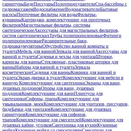
гарнитуры
Биде
Писсуары
Полотенцесушители
Спа-бассейны с
гидромассажем
Водоснабжение
Водонагреватели
Бытовые
насосы
Проточные фильтры для воды
Фильтры-
кувшины
Картриджи, комплектующие для проточных
фильтров
Магистральные фильтры, системы
сантехнические
Аксессуары для магистральных фильтров,
систем сантехнических
Трубы полипропиленовые
Фитинги
полипропиленовые
Расширительные баки,
гидроаккумуляторы
Обустройство ванной комнаты и
туалета
Мебель для ванной
Зеркала для ванной
Аксессуары для
ванной и туалета
Сиденья и чехлы для унитаза
Шторки,
карнизы для ванны
Стеклянные, пластиковые шторки для
ванны
Наборы для ванной и туалета
Зеркала
косметические
Сиденья для ванны
Коврики для ванной и
туалета
Экран-дверки в туалет
Комплектующие для мебели в
ванную
Комплектующие для сантехники
Экраны для ванн,
душевых поддонов
Опоры для ванн, душевых
поддонов
Комплектующие для ванн
Плинтусы для
сантехники
Сифоны, трапы
Комплектующие для
умывальников, моек
Комплектующие для унитазов, писсуаров,
биде
Бачки для унитазов
Комплектующие для душевых
гарнитуров
Комплектующие для сифонов,
трапов
Комплектующие для смесителей
Комплектующие для
душевых кабин, уголков
Сантехника для кухни
Кухонные
мойки
Кухонные мойки со смесителями
Смесители для