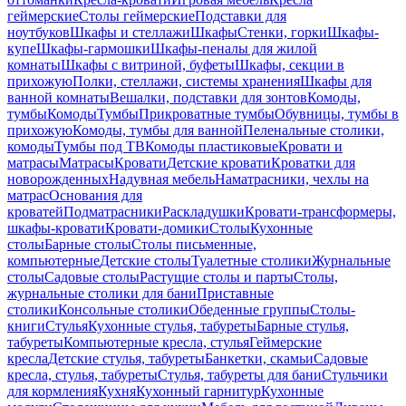
геймерские
Столы геймерские
Подставки для
ноутбуков
Шкафы и стеллажи
Шкафы
Стенки, горки
Шкафы-
купе
Шкафы-гармошки
Шкафы-пеналы для жилой
комнаты
Шкафы с витриной, буфеты
Шкафы, секции в
прихожую
Полки, стеллажи, системы хранения
Шкафы для
ванной комнаты
Вешалки, подставки для зонтов
Комоды,
тумбы
Комоды
Тумбы
Прикроватные тумбы
Обувницы, тумбы в
прихожую
Комоды, тумбы для ванной
Пеленальные столики,
комоды
Тумбы под ТВ
Комоды пластиковые
Кровати и
матрасы
Матрасы
Кровати
Детские кровати
Кроватки для
новорожденных
Надувная мебель
Наматрасники, чехлы на
матрас
Основания для
кроватей
Подматрасники
Раскладушки
Кровати-трансформеры,
шкафы-кровати
Кровати-домики
Столы
Кухонные
столы
Барные столы
Столы письменные,
компьютерные
Детские столы
Туалетные столики
Журнальные
столы
Садовые столы
Растущие столы и парты
Столы,
журнальные столики для бани
Приставные
столики
Консольные столики
Обеденные группы
Столы-
книги
Стулья
Кухонные стулья, табуреты
Барные стулья,
табуреты
Компьютерные кресла, стулья
Геймерские
кресла
Детские стулья, табуреты
Банкетки, скамьи
Садовые
кресла, стулья, табуреты
Стулья, табуреты для бани
Стульчики
для кормления
Кухня
Кухонный гарнитур
Кухонные