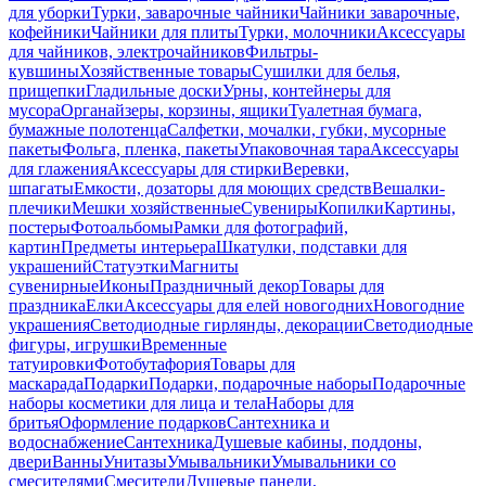
для уборки
Турки, заварочные чайники
Чайники заварочные,
кофейники
Чайники для плиты
Турки, молочники
Аксессуары
для чайников, электрочайников
Фильтры-
кувшины
Хозяйственные товары
Сушилки для белья,
прищепки
Гладильные доски
Урны, контейнеры для
мусора
Органайзеры, корзины, ящики
Туалетная бумага,
бумажные полотенца
Салфетки, мочалки, губки, мусорные
пакеты
Фольга, пленка, пакеты
Упаковочная тара
Аксессуары
для глажения
Аксессуары для стирки
Веревки,
шпагаты
Емкости, дозаторы для моющих средств
Вешалки-
плечики
Мешки хозяйственные
Сувениры
Копилки
Картины,
постеры
Фотоальбомы
Рамки для фотографий,
картин
Предметы интерьера
Шкатулки, подставки для
украшений
Статуэтки
Магниты
сувенирные
Иконы
Праздничный декор
Товары для
праздника
Елки
Аксессуары для елей новогодних
Новогодние
украшения
Светодиодные гирлянды, декорации
Светодиодные
фигуры, игрушки
Временные
татуировки
Фотобутафория
Товары для
маскарада
Подарки
Подарки, подарочные наборы
Подарочные
наборы косметики для лица и тела
Наборы для
бритья
Оформление подарков
Сантехника и
водоснабжение
Сантехника
Душевые кабины, поддоны,
двери
Ванны
Унитазы
Умывальники
Умывальники со
смесителями
Смесители
Душевые панели,