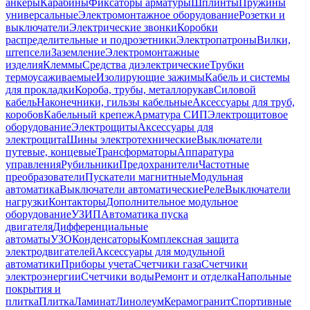
анкеры
Карабины
Фиксаторы арматуры
Шплинты
Пружины
универсальные
Электромонтажное оборудование
Розетки и
выключатели
Электрические звонки
Коробки
распределительные и подрозетники
Электропатроны
Вилки,
штепсели
Заземление
Электромонтажные
изделия
Клеммы
Средства диэлектрические
Трубки
термоусаживаемые
Изолирующие зажимы
Кабель и системы
для прокладки
Короба, трубы, металлорукав
Силовой
кабель
Наконечники, гильзы кабельные
Аксессуары для труб,
коробов
Кабельный крепеж
Арматура СИП
Электрощитовое
оборудование
Электрощиты
Аксессуары для
электрощита
Шины электротехнические
Выключатели
путевые, концевые
Трансформаторы
Аппаратура
управления
Рубильники
Предохранители
Частотные
преобразователи
Пускатели магнитные
Модульная
автоматика
Выключатели автоматические
Реле
Выключатели
нагрузки
Контакторы
Дополнительное модульное
оборудование
УЗИП
Автоматика пуска
двигателя
Дифференциальные
автоматы
УЗО
Конденсаторы
Комплексная защита
электродвигателей
Аксессуары для модульной
автоматики
Приборы учета
Счетчики газа
Счетчики
электроэнергии
Счетчики воды
Ремонт и отделка
Напольные
покрытия и
плитка
Плитка
Ламинат
Линолеум
Керамогранит
Спортивные