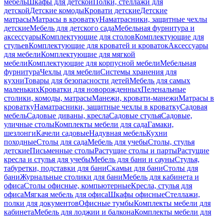
мебель
Шкафы для детской
Полки, стеллажи для
детской
Детские комоды
Кровати детские
Детские
матрасы
Матрасы в кроватку
Наматрасники, защитные чехлы
детские
Мебель для детского сада
Мебельная фурнитура и
аксессуары
Комплектующие для столов
Комплектующие для
стульев
Комплектующие для кроватей и кроваток
Аксессуары
для мебели
Комплектующие для мягкой
мебели
Комплектующие для корпусной мебели
Мебельная
фурнитура
Чехлы для мебели
Системы хранения для
кухни
Товары для безопасности детей
Мебель для самых
маленьких
Кроватки для новорожденных
Пеленальные
столики, комоды, матрасы
Манежи, кровати-манежи
Матрасы в
кроватку
Наматрасники, защитные чехлы в кроватку
Садовая
мебель
Садовые диваны, кресла
Садовые стулья
Садовые,
уличные столы
Комплекты мебели для сада
Гамаки,
шезлонги
Качели садовые
Надувная мебель
Кухни
походные
Столы для сада
Мебель для учебы
Столы, стулья
детские
Письменные столы
Растущие столы и парты
Растущие
кресла и стулья для учебы
Мебель для бани и сауны
Стулья,
табуретки, подставки для бани
Скамьи для бани
Столы для
бани
Журнальные столики для бани
Мебель для кабинета и
офиса
Столы офисные, компьютерные
Кресла, стулья для
офиса
Мягкая мебель для офиса
Шкафы офисные
Стеллажи,
полки для документов
Офисные тумбы
Комплекты мебели для
кабинета
Мебель для лоджии и балкона
Комплекты мебели для