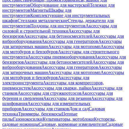
инструментов
Оборудование для мастерской
Тележки для
инструментов
Магниты
Шкафы для
инструментов
Комплектующие для инструментальных
шкафов
Стеллажи металлические
Стенды, держатели для
инструментов
Поддоны для инструментов
Аксессуары для
силовой и строительной техники
Аксессуары для
бензорезов
Аксессуары для бетоносмесителей
Аксессуары для
виброоборудования
Аксессуары для генераторов
Аксессуары
для затирочных машин
Аксессуары для мотопомп
Аксессуары
для мотобуров и бензобуров
Аксессуары для строительного
инструмента
Аксессуары пневмооборудования
Аксессуары для
бензорезов
Аксессуары для бетоносмесителей
Аксессуары для
виброоборудования
Аксессуары для генераторов
Аксессуары
для затирочных машин
Аксессуары для мотопомп
Аксессуары
для мотобуров и бензобуров
Аксессуары для
электроинструмента
Аксессуары для компрессоров,
пневмосистем
Аксессуары для сварки, пайки
Аксессуары для
станков
Аксессуары для стружкоотсосов
Аксессуары для
бурения и сверления
Аксессуары для резания
Аксессуары для
шлифования
Аксессуары для измерительных
приборов
Аксессуары для станков
Дом и сад
Садовая
техника
Триммеры, бензокосы
Цепные
пилы
Газонокосилки
Культиваторы, мотоблоки
Кусторезы,
садовые ножницы
Садовые, кормовые измельчители
Садовые