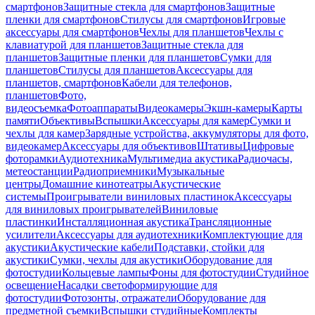
смартфонов
Защитные стекла для смартфонов
Защитные
пленки для смартфонов
Стилусы для смартфонов
Игровые
аксессуары для смартфонов
Чехлы для планшетов
Чехлы с
клавиатурой для планшетов
Защитные стекла для
планшетов
Защитные пленки для планшетов
Сумки для
планшетов
Стилусы для планшетов
Аксессуары для
планшетов, смартфонов
Кабели для телефонов,
планшетов
Фото,
видеосъемка
Фотоаппараты
Видеокамеры
Экшн-камеры
Карты
памяти
Объективы
Вспышки
Аксессуары для камер
Сумки и
чехлы для камер
Зарядные устройства, аккумуляторы для фото,
видеокамер
Аксессуары для объективов
Штативы
Цифровые
фоторамки
Аудиотехника
Мультимедиа акустика
Радиочасы,
метеостанции
Радиоприемники
Музыкальные
центры
Домашние кинотеатры
Акустические
системы
Проигрыватели виниловых пластинок
Аксессуары
для виниловых проигрывателей
Виниловые
пластинки
Инсталляционная акустика
Трансляционные
усилители
Аксессуары для аудиотехники
Комплектующие для
акустики
Акустические кабели
Подставки, стойки для
акустики
Сумки, чехлы для акустики
Оборудование для
фотостудии
Кольцевые лампы
Фоны для фотостудии
Студийное
освещение
Насадки светоформирующие для
фотостудии
Фотозонты, отражатели
Оборудование для
предметной съемки
Вспышки студийные
Комплекты