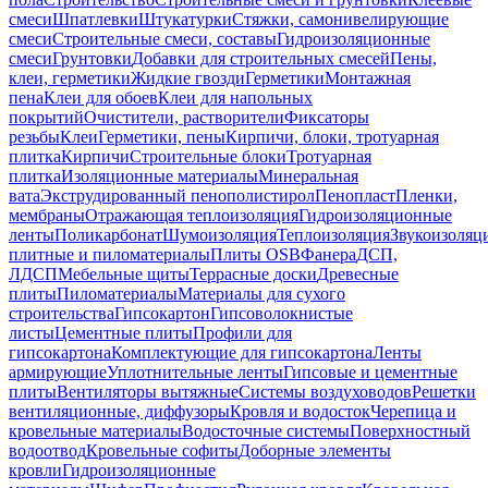
смеси
Шпатлевки
Штукатурки
Стяжки, самонивелирующие
смеси
Строительные смеси, составы
Гидроизоляционные
смеси
Грунтовки
Добавки для строительных смесей
Пены,
клеи, герметики
Жидкие гвозди
Герметики
Монтажная
пена
Клеи для обоев
Клеи для напольных
покрытий
Очистители, растворители
Фиксаторы
резьбы
Клеи
Герметики, пены
Кирпичи, блоки, тротуарная
плитка
Кирпичи
Строительные блоки
Тротуарная
плитка
Изоляционные материалы
Минеральная
вата
Экструдированный пенополистирол
Пенопласт
Пленки,
мембраны
Отражающая теплоизоляция
Гидроизоляционные
ленты
Поликарбонат
Шумоизоляция
Теплоизоляция
Звукоизоляц
плитные и пиломатериалы
Плиты OSB
Фанера
ДСП,
ЛДСП
Мебельные щиты
Террасные доски
Древесные
плиты
Пиломатериалы
Материалы для сухого
строительства
Гипсокартон
Гипсоволокнистые
листы
Цементные плиты
Профили для
гипсокартона
Комплектующие для гипсокартона
Ленты
армирующие
Уплотнительные ленты
Гипсовые и цементные
плиты
Вентиляторы вытяжные
Системы воздуховодов
Решетки
вентиляционные, диффузоры
Кровля и водосток
Черепица и
кровельные материалы
Водосточные системы
Поверхностный
водоотвод
Кровельные софиты
Доборные элементы
кровли
Гидроизоляционные