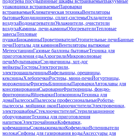
подогрева посуды
Винные шкафы встраиваемые
Вакуумные
упаковщики встраиваемые
Пароварки
встраиваемые
Климатическая техника
Вентиляторы
бытовые
Кондиционеры, сплит-системы
Охладители
воздуха
Водонагреватели
Увлажнители, очистители
воздуха
Камины, печи-камины
Обогреватели
Тепловые
завесы
Тепловые
пушки
Биокамины
Проветриватели
Отопительные печи
Банные
печи
Порталы для каминов
Вентиляторы вытяжные
Метеостанции
Газовые баллоны бытовые
Техника для
приготовления еды
Аэрогрили
Микроволновые
печи
Мультиварки
Сэндвичницы, хот-дог
мейкеры
Тостеры
Электрогрили,
электрошашлычницы
Вафельницы, орешницы,
кексницы
Хлебопечки
Ростеры, мини-печи
Йогуртницы,
мороженицы
Фризеры
Блинницы
Пароварки
Автоклавы для
консервирования
Сыроварни
Фритюрницы, фондю-
фритюрницы
Яйцеварки
Попкорницы
Техника для
дома
Пылесосы
Пылесосы профессиональные
Роботы-
пылесосы, мойщики окон
Пароочистители
Электровеники,
электрошвабры
Стеклоочистители
Стерилизационное
оборудование
Техника для приготовления
напитков
Электрочайники
Кофеварки,
кофемашины
Соковыжималки
Кофемолки
Вспениватели
молока
Сифоны для газирования воды
Аксессуары для