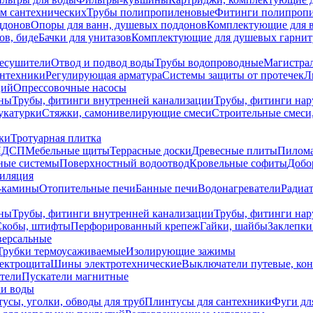
ем сантехнических
Трубы полипропиленовые
Фитинги полипроп
ддонов
Опоры для ванн, душевых поддонов
Комплектующие для 
ов, биде
Бачки для унитазов
Комплектующие для душевых гарнит
есушители
Отвод и подвод воды
Трубы водопроводные
Магистрал
антехники
Регулирующая арматура
Системы защиты от протечек
Л
ций
Опрессовочные насосы
ны
Трубы, фитинги внутренней канализации
Трубы, фитинги на
катурки
Стяжки, самонивелирующие смеси
Строительные смеси,
ки
Тротуарная плитка
ЛДСП
Мебельные щиты
Террасные доски
Древесные плиты
Пилом
ные системы
Поверхностный водоотвод
Кровельные софиты
Добо
тиляция
-камины
Отопительные печи
Банные печи
Водонагреватели
Радиат
ны
Трубы, фитинги внутренней канализации
Трубы, фитинги на
Скобы, штифты
Перфорированный крепеж
Гайки, шайбы
Заклепки
ерсальные
Трубки термоусаживаемые
Изолирующие зажимы
лектрощита
Шины электротехнические
Выключатели путевые, ко
атели
Пускатели магнитные
ки воды
усы, уголки, обводы для труб
Плинтусы для сантехники
Фуги дл