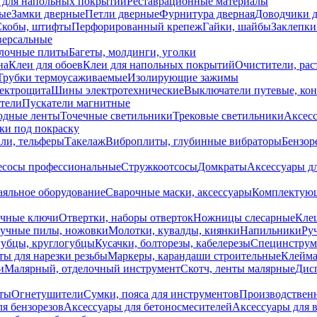
 для напольных покрытий
Реставрационные материалы
ые
Замки дверные
Петли дверные
Фурнитура дверная
Доводчики 
Скобы, штифты
Перфорированный крепеж
Гайки, шайбы
Заклепки
ерсальные
лочные плиты
Багеты, молдинги, уголки
на
Клеи для обоев
Клеи для напольных покрытий
Очистители, рас
Трубки термоусаживаемые
Изолирующие зажимы
лектрощита
Шины электротехнические
Выключатели путевые, ко
атели
Пускатели магнитные
одные ленты
Точечные светильники
Трековые светильники
Аксесс
и под покраску
ли, тельферы
Такелаж
Виброплиты, глубинные вибраторы
Бензор
сосы профессиональные
Стружкоотсосы
Домкраты
Аксессуары д
аяльное оборудование
Сварочные маски, аксессуары
Комплектующ
ечные ключи
Отвертки, наборы отверток
Ножницы слесарные
Кле
учные пилы, ножовки
Молотки, кувалды, киянки
Напильники
Ру
убцы, круглогубцы
Кусачки, болторезы, кабелерезы
Специнструм
ы для нарезки резьбы
Маркеры, карандаши строительные
Клейма
и
Малярный, отделочный инструмент
Скотч, ленты малярные
Дисп
иты
Огнетушители
Сумки, пояса для инструментов
Производствен
я бензорезов
Аксессуары для бетоносмесителей
Аксессуары для 