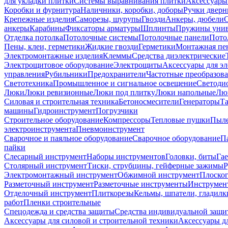
для укладки плитки
Системы выравнивания плитки
Аксессуары
Коробки и фурнитура
Наличники, коробки, доборы
Ручки дверн
Крепежные изделия
Саморезы, шурупы
Гвозди
Анкеры, дюбели
анкеры
Карабины
Фиксаторы арматуры
Шплинты
Пружины унив
Отделка потолка
Потолочные системы
Потолочные панели
Пото
Пены, клеи, герметики
Жидкие гвозди
Герметики
Монтажная пе
Электромонтажные изделия
Клеммы
Средства диэлектрические
Электрощитовое оборудование
Электрощиты
Аксессуары для э
управления
Рубильники
Предохранители
Частотные преобразов
Светотехника
Промышленное и сигнальное освещение
Светоди
Люки
Люки ревизионные
Люки под плитку
Люки напольные
Люк
Силовая и строительная техника
Бетоносмесители
Генераторы
Та
машины
Гидроинструмент
Погрузчики
Строительное оборудование
Компрессоры
Тепловые пушки
Пыле
электроинструмента
Пневмоинструмент
Сварочное и паяльное оборудование
Сварочное оборудование
П
пайки
Слесарный инструмент
Наборы инструментов
Головки, биты
Га
Столярный инструмент
Тиски, струбцины, гейферные зажимы
Р
Электромонтажный инструмент
Обжимной инструмент
Плоског
Разметочный инструмент
Разметочные инструменты
Инструмент
Отделочный инструмент
Плиткорезы
Кельмы, шпатели, гладилк
работ
Пленки строительные
Спецодежда и средства защиты
Средства индивидуальной защ
Аксессуары для силовой и строительной техники
Аксессуары дл