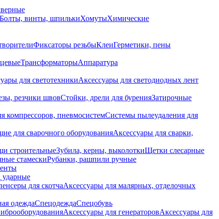
дверные
Болты, винты, шпильки
Хомуты
Химические
творители
Фиксаторы резьбы
Клеи
Герметики, пены
нцевые
Трансформаторы
Аппаратура
уары для светотехники
Аксессуары для светодиодных лент
езы, резчики швов
Стойки, дрели для бурения
Затирочные
ля компрессоров, пневмосистем
Системы пылеудаления для
ие для сварочного оборудования
Аксессуары для сварки,
щи строительные
Зубила, керны, выколотки
Щетки слесарные
чные стамески
Рубанки, рашпили ручные
енты
 ударные
енсеры для скотча
Аксессуары для малярных, отделочных
ная одежда
Спецодежда
Спецобувь
виброоборудования
Аксессуары для генераторов
Аксессуары для