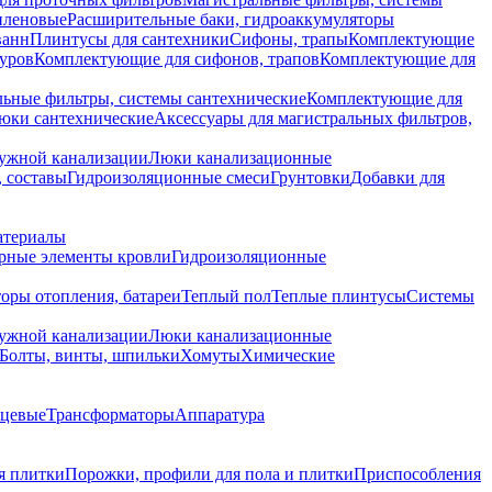
иленовые
Расширительные баки, гидроаккумуляторы
ванн
Плинтусы для сантехники
Сифоны, трапы
Комплектующие
уров
Комплектующие для сифонов, трапов
Комплектующие для
ьные фильтры, системы сантехнические
Комплектующие для
юки сантехнические
Аксессуары для магистральных фильтров,
ружной канализации
Люки канализационные
 составы
Гидроизоляционные смеси
Грунтовки
Добавки для
атериалы
рные элементы кровли
Гидроизоляционные
оры отопления, батареи
Теплый пол
Теплые плинтусы
Системы
ружной канализации
Люки канализационные
Болты, винты, шпильки
Хомуты
Химические
нцевые
Трансформаторы
Аппаратура
я плитки
Порожки, профили для пола и плитки
Приспособления