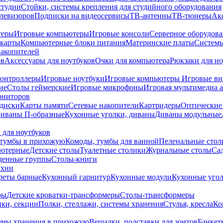
студии
Стойки, системы крепления для студийного оборудования
елевизоров
Подписки на видеосервисы
ТВ-антенны
ТВ-тюнеры
Ак
теры
Игровые компьютеры
Игровые консоли
Серверное оборудов
карты
Компьютерные блоки питания
Материнские платы
Системы
накопителей
ов
Аксессуары для ноутбуков
Очки для компьютера
Рюкзаки для но
контроллеры
Игровые ноутбуки
Игровые компьютеры
Игровые ви
ие
Столы геймерские
Игровые микрофоны
Игровая мультимедиа 
ониторов
диски
Карты памяти
Сетевые накопители
Картридеры
Оптические
иваны П-образные
Кухонные уголки, диваны
Диваны модульные
 для ноутбуков
тумбы в прихожую
Комоды, тумбы для ванной
Пеленальные стол
ьютерные
Детские столы
Туалетные столики
Журнальные столы
Са
денные группы
Столы-книги
ухни
уреты барные
Кухонный гарнитур
Кухонные модули
Кухонные угол
ры
Детские кроватки-трансформеры
Столы-трансформеры
ки, секции
Полки, стеллажи, системы хранения
Стулья, кресла
Ко
емы хранения в прихожую
Вешалки, подставки для зонтов
Банкет