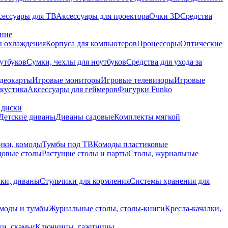
сессуары для ТВ
Аксессуары для проектора
Очки 3D
Средства
ание
 охлаждения
Корпуса для компьютеров
Процессоры
Оптические
утбуков
Сумки, чехлы для ноутбуков
Средства для ухода за
деокарты
Игровые мониторы
Игровые телевизоры
Игровые
акустика
Аксессуары для геймеров
Фигурки Funko
 диски
Детские диваны
Диваны садовые
Комплекты мягкой
ики, комоды
Тумбы под ТВ
Комоды пластиковые
довые столы
Растущие столы и парты
Столы, журнальные
ки, диваны
Стульчики для кормления
Системы хранения для
моды и тумбы
Журнальные столы, столы-книги
Кресла-качалки,
ки, скамьи
Ключницы, газетницы