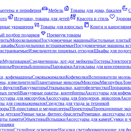
ьютеры и периферия
Мебель
Товары для дома, бакалея
С
мото
Игрушки, товары для детей
Красота и стиль
Здоров
рные украшения
Товары для взрослых
Книги и канцеляри
й подбор подарков
Премиум товары
плиты
Морозильники
Посудомоечные машины
Настольные плиты
 шкафы
Холодильники встраиваемые
Посудомоечные машины вс
встраиваемые
Измельчители пищевых отходов
Шкафы для подогр
чи
Мультиварки
Сэндвичницы, хот-дог мейкеры
Тостеры
Электрог
еницы
Фризеры
Блинницы
Пароварки
Автоклавы для консервиров
ки, кофемашины
Соковыжималки
Кофемолки
Вспениватели молок
ны, измельчители
Планетарные миксеры
Миксеры
Мясорубки
Лом
и фруктов
Вакууматоры
Открывалки, картофелечистки
Проращива
вых печей
Вакуумные пакеты, контейнеры
Аксессуары для кофе
ессуары для мясорубок
Аксессуары для блендеров, миксеров
Аксе
ры для соковыжималок
Средства для ухода за техникой
зоры
ТВ-приставки и медиаплееры
Проекторы
Проекционные эк
сы детские
Умные часы, фитнес-браслеты
Ремешки, аксессуары дл
рты памяти
Объективы
Вспышки
Аксессуары для камер
Сумки и ч
орамки
студии
Студийное освещение
Насадки светоформирующие для фо