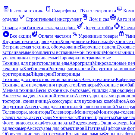
Бытовая техника
Смартфоны, ТВ и электроника
Комп
отделка
Строительный инструмент
Дом и сад
Авто и 
Товары для бизнеса, склада и офиса
Досуг и хобби
Ювели
Все акции
Оплата частями
Уцененные товары
Умны
Крупная техника для кухни
Холодильники
Вытяжки
Кухонные 
Встраиваемая техника, оборудование
Варочные панели
Духовые
встраиваемые
Комплекты встраиваемой техники
Морозильники 
упаковщики встраиваемые
Пароварки встраиваемые
Техника для приготовления еды
Аэрогрили
Микроволновые пе
кексницы
Хлебопечки
Ростеры, мини-печи
Йогуртницы, морож
фритюрницы
Яйцеварки
Попкорницы
Техника для приготовления напитков
Электрочайники
Кофевар
Техника для измельчения продуктов
Блендеры
Кухонные комбай
Мелкая техника
Весы кухонные, бытовые
Сушилки для овощей 
Аксессуары для кухонной техники
Аксессуары для микроволно
тостеров, сэндвичниц
Аксессуары для кухонных комбайнов
Акс
йогуртниц
Аксессуары для аэрогрилей, электрогрилей
Аксессуа
Телевизоры, мониторы
Телевизоры
Мониторы
Мониторы-телеви
Смарт-часы, аксессуары
Умные часы
Фитнес-браслеты
Умные ча
Фото, видеосъемка
Фотоаппараты
Видеокамеры
Экшн-камеры
Ка
видеокамер
Аксессуары для объективов
Штативы
Цифровые фот
Оборудование для фотостудии
Кольцевые лампы
Фоны для фото