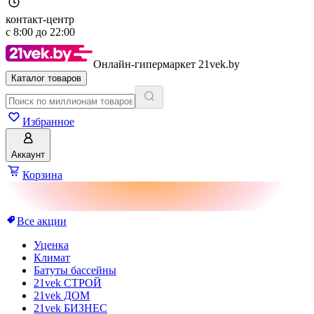
контакт-центр
с
8:00
до
22:00
Онлайн-гипермаркет 21vek.by
Каталог товаров
Избранное
Аккаунт
Корзина
Все акции
Уценка
Климат
Батуты бассейны
21vek СТРОЙ
21vek ДОМ
21vek БИЗНЕС