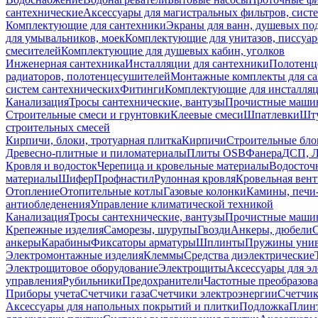
сантехнические
Аксессуары для магистральных фильтров, сист
Комплектующие для сантехники
Экраны для ванн, душевых по
для умывальников, моек
Комплектующие для унитазов, писсуар
смесителей
Комплектующие для душевых кабин, уголков
Инженерная сантехника
Инсталляции для сантехники
Полотенц
радиаторов, полотенцесушителей
Монтажные комплекты для с
систем сантехнических
Фитинги
Комплектующие для инсталля
Канализация
Тросы сантехнические, вантузы
Прочистные маши
Строительные смеси и грунтовки
Клеевые смеси
Шпатлевки
Шту
строительных смесей
Кирпичи, блоки, тротуарная плитка
Кирпичи
Строительные бло
Древесно-плитные и пиломатериалы
Плиты OSB
Фанера
ДСП, 
Кровля и водосток
Черепица и кровельные материалы
Водосточ
материалы
Шифер
Профнастил
Рулонная кровля
Кровельная вен
Отопление
Отопительные котлы
Газовые колонки
Камины, печи
антиобледенения
Управление климатической техникой
Канализация
Тросы сантехнические, вантузы
Прочистные маши
Крепежные изделия
Саморезы, шурупы
Гвозди
Анкеры, дюбели
анкеры
Карабины
Фиксаторы арматуры
Шплинты
Пружины унив
Электромонтажные изделия
Клеммы
Средства диэлектрические
Электрощитовое оборудование
Электрощиты
Аксессуары для э
управления
Рубильники
Предохранители
Частотные преобразов
Приборы учета
Счетчики газа
Счетчики электроэнергии
Счетчи
Аксессуары для напольных покрытий и плитки
Подложка
Плинт