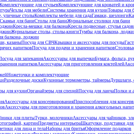
Комплектующие для стульев
Комплектующие для кроватей и кро
итура
Чехлы для мебели
Системы хранения для кухни
Товары для 
, уличные столы
Комплекты мебели для сада
Гамаки, шезлонги
Ка
Скамьи для бани
Столы для бани
Журнальные столики для бани
лоджии
Кресла-мешки для балкона
Кресла подвесные, стулья садо
оджии
Журнальные столы, столы-книги
Тумбы для балкона, лодж
я балкона, лоджии
ши, казаны
Посуда для СВЧ
Крышки и аксессуары для посуды
Гаст
орячих напитков
Посуда для подачи и хранения напитков
Столовы
Посуда для запекания
Аксессуары для выпечки
Бумага, фольга, р
хранения напитков
Аксессуары для приготовления коктейлей
Аксе
ожей
Ножеточки и комплектующие
ки
Разделочные доски
Кухонные термометры, таймеры
Дуршлаги, 
ры для кухни
Органайзеры для специй
Посуда для ланча
Полки и 
ия
Аксессуары для консервирования
Приспособления для консер
ков
Аксессуары для приготовления и хранения алкогольных напи
йники для плиты
Турки, молочники
Аксессуары для чайников, э
отографий, картин
Предметы интерьера
Шкатулки, подставки дл
етики для лица и тела
Наборы для бритья
Оформление подарков
льтры для воды
Фильтры-кувшины
Картриджи, комплектующие д