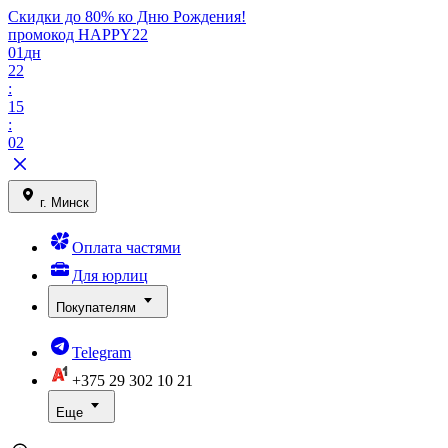
Скидки до 80% ко Дню Рождения!
промокод HAPPY22
01
дн
22
:
15
:
02
г. Минск
Оплата частями
Для юрлиц
Покупателям
Telegram
+375 29
302 10 21
Еще