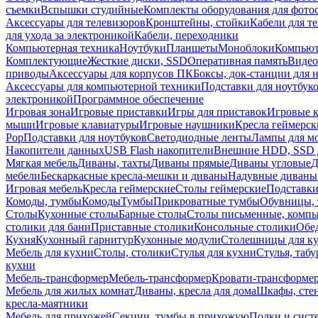
съемки
Вспышки студийные
Комплекты оборудования для фото
Аксессуары для телевизоров
Кронштейны, стойки
Кабели для т
для ухода за электроникой
Кабели, переходники
Компьютерная техника
Ноутбуки
Планшеты
Моноблоки
Компью
Комплектующие
Жесткие диски, SSD
Оперативная память
Видео
приводы
Аксессуары для корпусов ПК
Боксы, док-станции для 
Аксессуары для компьютерной техники
Подставки для ноутбук
электроникой
Программное обеспечение
Игровая зона
Игровые приставки
Игры для приставок
Игровые 
мыши
Игровые клавиатуры
Игровые наушники
Кресла геймерск
Pop
Подставки для ноутбуков
Светодиодные ленты
Лампы для м
Накопители данных
USB Flash накопители
Внешние HDD, SSD 
Мягкая мебель
Диваны, тахты
Диваны прямые
Диваны угловые
Д
мебели
Бескаркасные кресла-мешки и диваны
Надувные диваны
Игровая мебель
Кресла геймерские
Столы геймерские
Подставки
Комоды, тумбы
Комоды
Тумбы
Прикроватные тумбы
Обувницы, 
Столы
Кухонные столы
Барные столы
Столы письменные, комп
столики для бани
Приставные столики
Консольные столики
Обе
Кухня
Кухонный гарнитур
Кухонные модули
Столешницы для к
Мебель для кухни
Столы, столики
Стулья для кухни
Стулья, таб
кухни
Мебель-трансформер
Мебель-трансформер
Кровати-трансформе
Мебель для жилых комнат
Диваны, кресла для дома
Шкафы, стен
кресла-маятники
Мебель для прихожей
Секции, тумбы в прихожую
Полки и сист