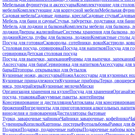
Мебельная фурнитура и аксессуары
Комплектующие для столов
мебели
Комплектующие для корпусной мебели
Мебельная фурн
Садовая мебель
Садовые диваны, кресла
Садовые стулья
Садовые
Мебель для бани и сауны
Стулья, табуретки, подставки для бани
Мебель для лоджии и балкона
Комплекты мебели для балкона, 
лоджии
Дверцы жалюзийные
Системы хранения для балкона, л
лоджии
Кресла, пуфы для балкона, лоджии
Компактные столы дл
Посуда для готовки
Сковороды, сотейники, воки
Кастрюли, ков
Столовая посуда, сервировка
Посуда для напитков
Посуда для г
сервировки
Детская столовая посуда
Посуда для выпечки, запекания
Формы для выпечки, запекания
Аксессуары для бара
Сервировка для напитков
Аксессуары для 
бары
Штопоры, открывалки для бутылок
Кухонные ножи, аксессуары
Ножи
Аксессуары для кухонных н
Кухонные принадлежности
Кухонные приборы
Терки, овощерез
мяса, тендерайзеры
Кухонные мелочи
Миски
Организация хранения на кухне
Посуда для хранения
Органайзе
посуда, упаковка
Вакуумные пакеты, контейнеры
Консервирование и дистилляция
Автоклавы для консервирован
брожения
Ингредиенты для приготовления алкогольных напит
виноделия и пивоварения
Дистилляторы бытовые
Турки, заварочные чайники
Чайники заварочные, кофейники
Ча
Сувениры
Копилки
Картины, постеры
Фотоальбомы
Рамки для ф
Подарки
Подарки, подарочные наборы
Подарочные наборы косм
Водоснабжение
Водонагреватели
Бытовые насосы
Проточные фи