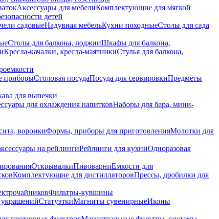
ваток
Аксессуары для мебели
Комплектующие для мягкой
безопасности детей
чели садовые
Надувная мебель
Кухни походные
Столы для сада
вые
Столы для балкона, лоджии
Шкафы для балкона,
ии
Кресла-качалки, кресла-маятники
Стулья для балкона,
роемкости
е приборы
Столовая посуда
Посуда для сервировки
Предметы
укава для выпечки
ссуары для охлаждения напитков
Наборы для бара, мини-
сита, воронки
Формы, приборы для приготовления
Молотки для
аксессуары на рейлинги
Рейлинги для кухни
Одноразовая
вирования
Открывалки
Пивоварни
Емкости для
тков
Комплектующие для дистилляторов
Прессы, дробилки для
лектрочайников
Фильтры-кувшины
я украшений
Статуэтки
Магниты сувенирные
Иконы
ля проточных фильтров
Магистральные фильтры, системы