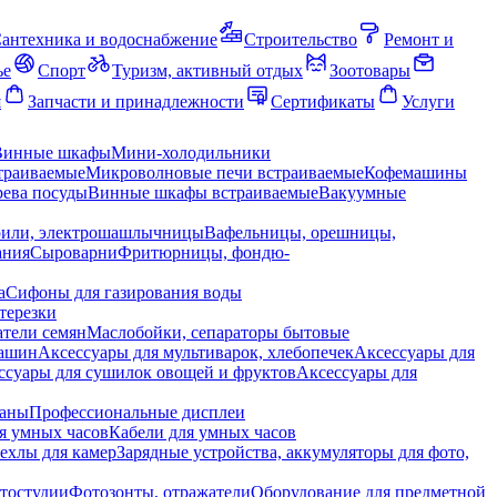
антехника и водоснабжение
Строительство
Ремонт и
ье
Спорт
Туризм, активный отдых
Зоотовары
я
Запчасти и принадлежности
Сертификаты
Услуги
Винные шкафы
Мини-холодильники
траиваемые
Микроволновые печи встраиваемые
Кофемашины
ева посуды
Винные шкафы встраиваемые
Вакуумные
рили, электрошашлычницы
Вафельницы, орешницы,
ания
Сыроварни
Фритюрницы, фондю-
а
Сифоны для газирования воды
терезки
тели семян
Маслобойки, сепараторы бытовые
машин
Аксессуары для мультиварок, хлебопечек
Аксессуары для
ссуары для сушилок овощей и фруктов
Аксессуары для
раны
Профессиональные дисплеи
я умных часов
Кабели для умных часов
ехлы для камер
Зарядные устройства, аккумуляторы для фото,
тостудии
Фотозонты, отражатели
Оборудование для предметной