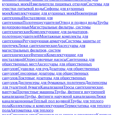
кухонных моек
Измельчители пищевых отходов
Системы для
очистки питьевой воды
Сифоны для кухонных
моек
Комплектующие для кухонных моек
Инженерная
сантехника
Инсталляции для
сантехники
Полотенцесушители
Отвод и подвод воды
Трубы
водопроводные
Магистральные фильтры, системы
сантехнические
Комплектующие для радиаторов,
полотенцесушителей
Монтажные комплекты для
сантехники
Регулирующая арматура
Системы защиты от
протечек
Люки сантехнические
Аксессуары для
магистральных фильтров, систем
сантехнических
Фитинги
Комплектующие для
инсталляций
Опрессовочные насосы
Сантехника для
общественных мест
Аксессуары для общественных
санузлов
Сушилки для рук
Дозаторы для общественных
санузлов
Сенсорные дозаторы для общественных
санузлов
Локтевые дозаторы для общественных
санузлов
Диспенсеры для бумажных полотенец
Диспенсеры
для туалетной бумаги
Канализация
Тросы сантехнические,
вантузы
Прочистные машины
Трубы, фитинги внутренней
канализации
Трубы, фитинги наружной канализации
Люки
канализационные
Теплый пол водяной
Трубы для теплого
пола
Коллекторы и комплектующие
Термостатика для теплого
пола
Автоматика для теплого
пола
Строительство
Строительные смеси и грунтовки
Клеевые