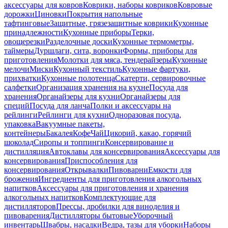
аксессуары для ковров
Коврики, наборы ковриков
Ковровые
дорожки
Циновки
Покрытия напольные
тафтинговые
Защитные, грязезащитные коврики
Кухонные
принадлежности
Кухонные приборы
Терки,
овощерезки
Разделочные доски
Кухонные термометры,
таймеры
Дуршлаги, сита, воронки
Формы, приборы для
приготовления
Молотки для мяса, тендерайзеры
Кухонные
мелочи
Миски
Кухонный текстиль
Кухонные фартуки,
прихватки
Кухонные полотенца
Скатерти, сервировочные
салфетки
Организация хранения на кухне
Посуда для
хранения
Органайзеры для кухни
Органайзеры для
специй
Посуда для ланча
Полки и аксессуары на
рейлинги
Рейлинги для кухни
Одноразовая посуда,
упаковка
Вакуумные пакеты,
контейнеры
Бакалея
Кофе
Чай
Цикорий, какао, горячий
шоколад
Сиропы и топпинги
Консервирование и
дистилляция
Автоклавы для консервирования
Аксессуары для
консервирования
Приспособления для
консервирования
Открывалки
Пивоварни
Емкости для
брожения
Ингредиенты для приготовления алкогольных
напитков
Аксессуары для приготовления и хранения
алкогольных напитков
Комплектующие для
дистилляторов
Прессы, дробилки для виноделия и
пивоварения
Дистилляторы бытовые
Уборочный
инвентарь
Швабры, насадки
Ведра, тазы для уборки
Наборы