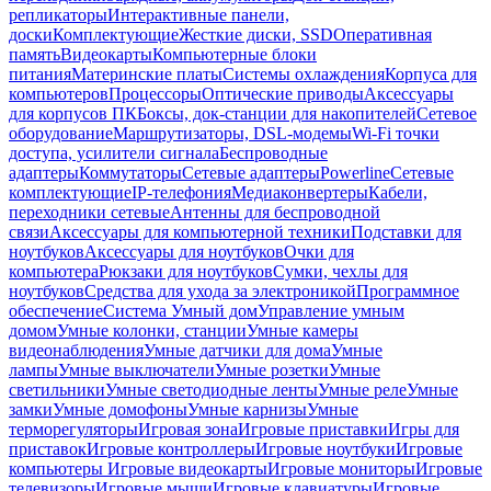
репликаторы
Интерактивные панели,
доски
Комплектующие
Жесткие диски, SSD
Оперативная
память
Видеокарты
Компьютерные блоки
питания
Материнские платы
Системы охлаждения
Корпуса для
компьютеров
Процессоры
Оптические приводы
Аксессуары
для корпусов ПК
Боксы, док-станции для накопителей
Сетевое
оборудование
Маршрутизаторы, DSL-модемы
Wi-Fi точки
доступа, усилители сигнала
Беспроводные
адаптеры
Коммутаторы
Сетевые адаптеры
Powerline
Сетевые
комплектующие
IP-телефония
Медиаконвертеры
Кабели,
переходники сетевые
Антенны для беспроводной
связи
Аксессуары для компьютерной техники
Подставки для
ноутбуков
Аксессуары для ноутбуков
Очки для
компьютера
Рюкзаки для ноутбуков
Сумки, чехлы для
ноутбуков
Средства для ухода за электроникой
Программное
обеспечение
Система Умный дом
Управление умным
домом
Умные колонки, станции
Умные камеры
видеонаблюдения
Умные датчики для дома
Умные
лампы
Умные выключатели
Умные розетки
Умные
светильники
Умные светодиодные ленты
Умные реле
Умные
замки
Умные домофоны
Умные карнизы
Умные
терморегуляторы
Игровая зона
Игровые приставки
Игры для
приставок
Игровые контроллеры
Игровые ноутбуки
Игровые
компьютеры
Игровые видеокарты
Игровые мониторы
Игровые
телевизоры
Игровые мыши
Игровые клавиатуры
Игровые