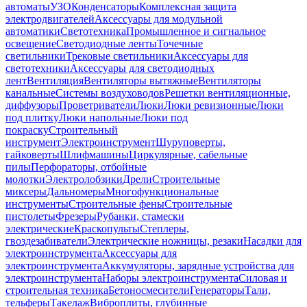
автоматы
УЗО
Конденсаторы
Комплексная защита
электродвигателей
Аксессуары для модульной
автоматики
Светотехника
Промышленное и сигнальное
освещение
Светодиодные ленты
Точечные
светильники
Трековые светильники
Аксессуары для
светотехники
Аксессуары для светодиодных
лент
Вентиляция
Вентиляторы вытяжные
Вентиляторы
канальные
Системы воздуховодов
Решетки вентиляционные,
диффузоры
Проветриватели
Люки
Люки ревизионные
Люки
под плитку
Люки напольные
Люки под
покраску
Строительный
инструмент
Электроинструмент
Шуруповерты,
гайковерты
Шлифмашины
Циркулярные, сабельные
пилы
Перфораторы, отбойные
молотки
Электролобзики
Дрели
Строительные
миксеры
Дальномеры
Многофункциональные
инструменты
Строительные фены
Строительные
пистолеты
Фрезеры
Рубанки, стамески
электрические
Краскопульты
Степлеры,
гвоздезабиватели
Электрические ножницы, резаки
Насадки для
электроинструмента
Аксессуары для
электроинструмента
Аккумуляторы, зарядные устройства для
электроинструмента
Наборы электроинструмента
Силовая и
строительная техника
Бетоносмесители
Генераторы
Тали,
тельферы
Такелаж
Виброплиты, глубинные