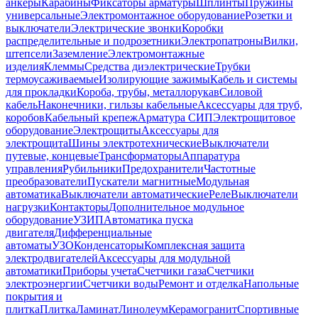
анкеры
Карабины
Фиксаторы арматуры
Шплинты
Пружины
универсальные
Электромонтажное оборудование
Розетки и
выключатели
Электрические звонки
Коробки
распределительные и подрозетники
Электропатроны
Вилки,
штепсели
Заземление
Электромонтажные
изделия
Клеммы
Средства диэлектрические
Трубки
термоусаживаемые
Изолирующие зажимы
Кабель и системы
для прокладки
Короба, трубы, металлорукав
Силовой
кабель
Наконечники, гильзы кабельные
Аксессуары для труб,
коробов
Кабельный крепеж
Арматура СИП
Электрощитовое
оборудование
Электрощиты
Аксессуары для
электрощита
Шины электротехнические
Выключатели
путевые, концевые
Трансформаторы
Аппаратура
управления
Рубильники
Предохранители
Частотные
преобразователи
Пускатели магнитные
Модульная
автоматика
Выключатели автоматические
Реле
Выключатели
нагрузки
Контакторы
Дополнительное модульное
оборудование
УЗИП
Автоматика пуска
двигателя
Дифференциальные
автоматы
УЗО
Конденсаторы
Комплексная защита
электродвигателей
Аксессуары для модульной
автоматики
Приборы учета
Счетчики газа
Счетчики
электроэнергии
Счетчики воды
Ремонт и отделка
Напольные
покрытия и
плитка
Плитка
Ламинат
Линолеум
Керамогранит
Спортивные