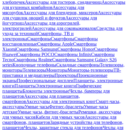
хлебопечек
Аксессуары для тостеров, сэндвичниц
Аксессуары
для кухонных комбайнов
Аксессуары для
мясорубок
Аксессуары для блендеров, миксеров
Аксессуары
для сушилок овощей и фруктов
Аксессуары для
йогуртниц
Аксессуары для аэрогрилей,
электрогрилей
Аксессуары для соковыжималок
Средства для
ухода за техникой
Смартфоны, ТВ и
электроника
Смартфоны
Смартфоны
Смартфоны
восстановленные
Смартфоны Apple
Смартфоны
Xiaomi
Смартфоны Samsung
Смартфоны Honor
Смартфоны
Huawei
Смартфоны POCO
Смартфоны Infinix
Смартфоны
Tecno
Смартфоны Realme
Смартфоны Samsung Galaxy S26
series
Кнопочные телефоны
Складные смартфоны
Телевизоры,
мониторы
Телевизоры
Мониторы
Мониторы-телевизоры
ТВ-
приставки и медиаплееры
Проекторы
Проекционные
экраны
Профессиональные дисплеи
Планшеты, электронные
книги
Планшеты
Электронные книги
Графические
планшеты
Блокноты электронные
Чехлы, бамперы для
планшетов
Аксессуары для планшетов,
смартфонов
Аксессуары для электронных книг
Смарт-часы,
аксессуары
Умные часы
Фитнес-браслеты
Умные часы
детские
Умные часы, фитнес-браслеты
Ремешки, аксессуары
для умных часов
Кабели для умных часов
Аксессуары для
смартфонов, планшетов
Зарядные устройства для телефонов,
планшетов
Чехлы, защитные стекла для телефонов
Чехлы для