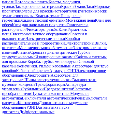
панели
Потолочные плиты
Багеты, молдинги,
уголки
Лакокрасочные материалы
Краски
Эмали
Лаки
Морилки,
пропитки
Колеры для краски
Растворители
Грунтовки
Краски,
эмали аэрозольные
Краски, эмали
Пены, клеи,
герметики
Жидкие гвозди
Герметики
Монтажная пена
Клеи для
обоев
Клеи для напольных покрытий
Очистители,
растворители
Фиксаторы резьбы
Клеи
Герметики,
пены
Электромонтажное оборудование
Розетки и
выключатели
Электрические звонки
Коробки
распределительные и подрозетники
Электропатроны
Вилки,
штепсели
Молниеприемники
Заземление
Электромонтажные
изделия
Клеммы
Средства диэлектрические
Трубки
термоусаживаемые
Изолирующие зажимы
Кабель и системы
для прокладки
Короба, трубы, металлорукав
Силовой
кабель
Наконечники, гильзы кабельные
Аксессуары для труб,
коробов
Кабельный крепеж
Арматура СИП
Электрощитовое
оборудование
Электрощиты
Аксессуары для
электрощита
Шины электротехнические
Выключатели
путевые, концевые
Трансформаторы
Аппаратура
управления
Рубильники
Предохранители
Частотные
преобразователи
Пускатели магнитные
Модульная
автоматика
Выключатели автоматические
Реле
Выключатели
нагрузки
Контакторы
Дополнительное модульное
оборудование
УЗИП
Автоматика пуска
двигателя
Дифференциальные