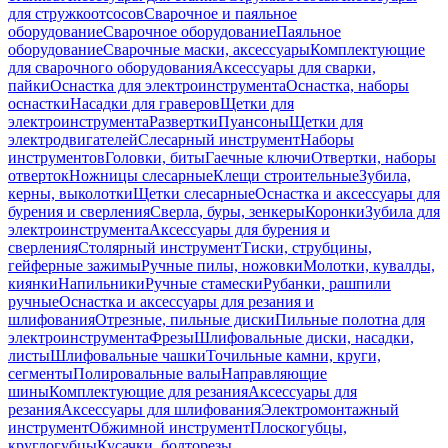
для стружкоотсосов
Сварочное и паяльное
оборудование
Сварочное оборудование
Паяльное
оборудование
Сварочные маски, аксессуары
Комплектующие
для сварочного оборудования
Аксессуары для сварки,
пайки
Оснастка для электроинструмента
Оснастка, наборы
оснастки
Насадки для граверов
Щетки для
электроинструмента
Развертки
Пуансоны
Щетки для
электродвигателей
Слесарный инструмент
Наборы
инструментов
Головки, биты
Гаечные ключи
Отвертки, наборы
отверток
Ножницы слесарные
Клещи строительные
Зубила,
керны, выколотки
Щетки слесарные
Оснастка и аксессуары для
бурения и сверления
Сверла, буры, зенкеры
Коронки
Зубила для
электроинструмента
Аксессуары для бурения и
сверления
Столярный инструмент
Тиски, струбцины,
гейферные зажимы
Ручные пилы, ножовки
Молотки, кувалды,
киянки
Напильники
Ручные стамески
Рубанки, рашпили
ручные
Оснастка и аксессуары для резания и
шлифования
Отрезные, пильные диски
Пильные полотна для
электроинструмента
Фрезы
Шлифовальные диски, насадки,
листы
Шлифовальные чашки
Точильные камни, круги,
сегменты
Полировальные валы
Направляющие
шины
Комплектующие для резания
Аксессуары для
резания
Аксессуары для шлифования
Электромонтажный
инструмент
Обжимной инструмент
Плоскогубцы,
круглогубцы
Кусачки, болторезы,