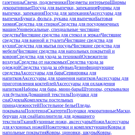
газетницы
Свечи, подсвечники
Предметы интерьера
Ширмы
декоративные
Посуда для выпечки, запекания
Формы для
выпечки, запекания
Посуда для запекания
Аксессуары для
выпечки
Бумага, фольга, рукава для выпечки
Бытовая
химия
Средства для стирки
Средства для посудомоечных
машин
Универсальные, специальные чистящие
средства
Чистящие средства для стекол и зеркал
Чистящие
средства для ванной и туалета
Чистящие средства для
кухни
Средства для мытья посуды
Чистящие средства для
мебели
Чистящие средства для напольных покрытий и
ковров
Средства для ухода за техникой
Освежители
воздуха
Средства от насекомых
Средства ухода за
одеждой
Средства ухода за обувью
Дезинфицирующие
средства
Аксессуары для бара
Сервировка для
напитков
Аксессуары для хранения напитков
Аксессуары для
приготовления коктейлей
Аксессуары для охлаждения
напитков
Наборы для бара, мини-бары
Штопоры, открывалки
для бутылок
Домашний текстиль
Подушки для
сна
Одеяла
Комплекты постельных
принадлежностей
Постельное белье
Пледы,
покрывала
Полотенца
Скатерти
Подушки декоративные
Маски,
беруши для сна
Наполнители для домашнего
текстиля
Ткани
Кухонные ножи, аксессуары
Ножи
Аксессуары
для кухонных ножей
Ножеточки и комплектующие
Ковры и
напольные покрытия
Ковры, циновки, шкуры
Ковры,