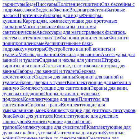
гарнитуры
Биде
Писсуары
Полотенцесушители
Спа-бассейны с
гидромассажем
Водоснабжение
Водонагреватели
Бытовые
насосы
Проточные фильтры для воды
Фильтры-
кувшины
Картриджи, комплектующие для проточных
фильтров
Магистральные фильтры, системы
сантехнические
Аксессуары для магистральных фильтров,
систем сантехнических
Трубы полипропиленовые
Фитинги
полипропиленовые
Расширительные баки,
гидроаккумуляторы
Обустройство ванной комнаты и
туалета
Мебель для ванной
Зеркала для ванной
Аксессуары для
ванной и туалета
Сиденья и чехлы для унитаза
Шторки,
карнизы для ванны
Стеклянные, пластиковые шторки для
ванны
Наборы для ванной и туалета
Зеркала
косметические
Сиденья для ванны
Коврики для ванной и
туалета
Экран-дверки в туалет
Комплектующие для мебели в
ванную
Комплектующие для сантехники
Экраны для ванн,
душевых поддонов
Опоры для ванн, душевых
поддонов
Комплектующие для ванн
Плинтусы для
сантехники
Сифоны, трапы
Комплектующие для
умывальников, моек
Комплектующие для унитазов, писсуаров,
биде
Бачки для унитазов
Комплектующие для душевых
гарнитуров
Комплектующие для сифонов,
трапов
Комплектующие для смесителей
Комплектующие для
душевых кабин, уголков
Сантехника для кухни
Кухонные
мойки
Кухонные мойки со смесителями
Смесители для