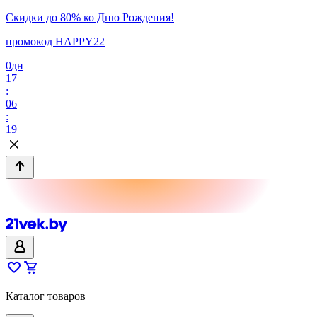
Скидки до 80% ко Дню Рождения!
промокод HAPPY22
0
дн
17
:
06
:
19
Каталог товаров