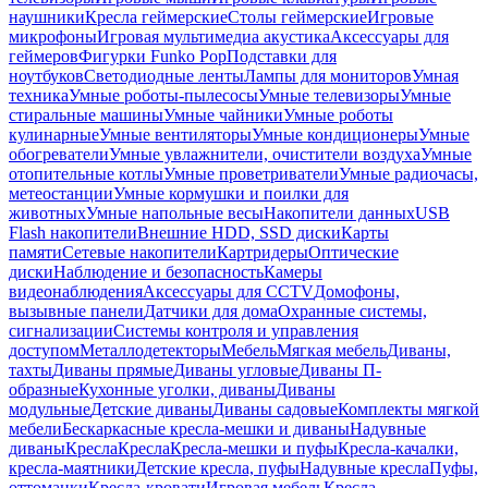
наушники
Кресла геймерские
Столы геймерские
Игровые
микрофоны
Игровая мультимедиа акустика
Аксессуары для
геймеров
Фигурки Funko Pop
Подставки для
ноутбуков
Светодиодные ленты
Лампы для мониторов
Умная
техника
Умные роботы-пылесосы
Умные телевизоры
Умные
стиральные машины
Умные чайники
Умные роботы
кулинарные
Умные вентиляторы
Умные кондиционеры
Умные
обогреватели
Умные увлажнители, очистители воздуха
Умные
отопительные котлы
Умные проветриватели
Умные радиочасы,
метеостанции
Умные кормушки и поилки для
животных
Умные напольные весы
Накопители данных
USB
Flash накопители
Внешние HDD, SSD диски
Карты
памяти
Сетевые накопители
Картридеры
Оптические
диски
Наблюдение и безопасность
Камеры
видеонаблюдения
Аксессуары для CCTV
Домофоны,
вызывные панели
Датчики для дома
Охранные системы,
сигнализации
Системы контроля и управления
доступом
Металлодетекторы
Мебель
Мягкая мебель
Диваны,
тахты
Диваны прямые
Диваны угловые
Диваны П-
образные
Кухонные уголки, диваны
Диваны
модульные
Детские диваны
Диваны садовые
Комплекты мягкой
мебели
Бескаркасные кресла-мешки и диваны
Надувные
диваны
Кресла
Кресла
Кресла-мешки и пуфы
Кресла-качалки,
кресла-маятники
Детские кресла, пуфы
Надувные кресла
Пуфы,
оттоманки
Кресла-кровати
Игровая мебель
Кресла