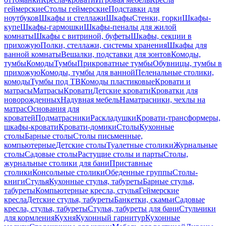
геймерские
Столы геймерские
Подставки для
ноутбуков
Шкафы и стеллажи
Шкафы
Стенки, горки
Шкафы-
купе
Шкафы-гармошки
Шкафы-пеналы для жилой
комнаты
Шкафы с витриной, буфеты
Шкафы, секции в
прихожую
Полки, стеллажи, системы хранения
Шкафы для
ванной комнаты
Вешалки, подставки для зонтов
Комоды,
тумбы
Комоды
Тумбы
Прикроватные тумбы
Обувницы, тумбы в
прихожую
Комоды, тумбы для ванной
Пеленальные столики,
комоды
Тумбы под ТВ
Комоды пластиковые
Кровати и
матрасы
Матрасы
Кровати
Детские кровати
Кроватки для
новорожденных
Надувная мебель
Наматрасники, чехлы на
матрас
Основания для
кроватей
Подматрасники
Раскладушки
Кровати-трансформеры,
шкафы-кровати
Кровати-домики
Столы
Кухонные
столы
Барные столы
Столы письменные,
компьютерные
Детские столы
Туалетные столики
Журнальные
столы
Садовые столы
Растущие столы и парты
Столы,
журнальные столики для бани
Приставные
столики
Консольные столики
Обеденные группы
Столы-
книги
Стулья
Кухонные стулья, табуреты
Барные стулья,
табуреты
Компьютерные кресла, стулья
Геймерские
кресла
Детские стулья, табуреты
Банкетки, скамьи
Садовые
кресла, стулья, табуреты
Стулья, табуреты для бани
Стульчики
для кормления
Кухня
Кухонный гарнитур
Кухонные