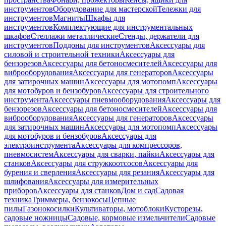
инструментов
Оборудование для мастерской
Тележки для
инструментов
Магниты
Шкафы для
инструментов
Комплектующие для инструментальных
шкафов
Стеллажи металлические
Стенды, держатели для
инструментов
Поддоны для инструментов
Аксессуары для
силовой и строительной техники
Аксессуары для
бензорезов
Аксессуары для бетоносмесителей
Аксессуары для
виброоборудования
Аксессуары для генераторов
Аксессуары
для затирочных машин
Аксессуары для мотопомп
Аксессуары
для мотобуров и бензобуров
Аксессуары для строительного
инструмента
Аксессуары пневмооборудования
Аксессуары для
бензорезов
Аксессуары для бетоносмесителей
Аксессуары для
виброоборудования
Аксессуары для генераторов
Аксессуары
для затирочных машин
Аксессуары для мотопомп
Аксессуары
для мотобуров и бензобуров
Аксессуары для
электроинструмента
Аксессуары для компрессоров,
пневмосистем
Аксессуары для сварки, пайки
Аксессуары для
станков
Аксессуары для стружкоотсосов
Аксессуары для
бурения и сверления
Аксессуары для резания
Аксессуары для
шлифования
Аксессуары для измерительных
приборов
Аксессуары для станков
Дом и сад
Садовая
техника
Триммеры, бензокосы
Цепные
пилы
Газонокосилки
Культиваторы, мотоблоки
Кусторезы,
садовые ножницы
Садовые, кормовые измельчители
Садовые