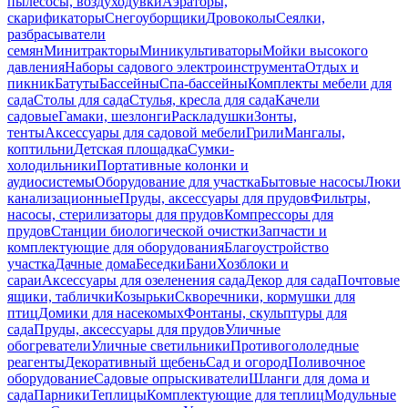
пылесосы, воздуходувки
Аэраторы,
скарификаторы
Снегоуборщики
Дровоколы
Сеялки,
разбрасыватели
семян
Минитракторы
Миникультиваторы
Мойки высокого
давления
Наборы садового электроинструмента
Отдых и
пикник
Батуты
Бассейны
Спа-бассейны
Комплекты мебели для
сада
Столы для сада
Стулья, кресла для сада
Качели
садовые
Гамаки, шезлонги
Раскладушки
Зонты,
тенты
Аксессуары для садовой мебели
Грили
Мангалы,
коптильни
Детская площадка
Сумки-
холодильники
Портативные колонки и
аудиосистемы
Оборудование для участка
Бытовые насосы
Люки
канализационные
Пруды, аксессуары для прудов
Фильтры,
насосы, стерилизаторы для прудов
Компрессоры для
прудов
Станции биологической очистки
Запчасти и
комплектующие для оборудования
Благоустройство
участка
Дачные дома
Беседки
Бани
Хозблоки и
сараи
Аксессуары для озеленения сада
Декор для сада
Почтовые
ящики, таблички
Козырьки
Скворечники, кормушки для
птиц
Домики для насекомых
Фонтаны, скульптуры для
сада
Пруды, аксессуары для прудов
Уличные
обогреватели
Уличные светильники
Противогололедные
реагенты
Декоративный щебень
Сад и огород
Поливочное
оборудование
Садовые опрыскиватели
Шланги для дома и
сада
Парники
Теплицы
Комплектующие для теплиц
Модульные