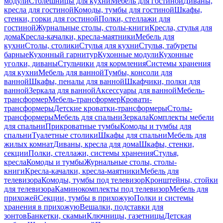
модули
Столешницы для кухни
Мебель для гостиной
Диваны,
кресла для гостиной
Комоды, тумбы для гостиной
Шкафы,
стенки, горки для гостиной
Полки, стеллажи для
гостиной
Журнальные столы, столы-книги
Кресла, стулья для
дома
Кресла-качалки, кресла-маятники
Мебель для
кухни
Столы, столики
Стулья для кухни
Стулья, табуреты
барные
Кухонный гарнитур
Кухонные модули
Кухонные
уголки, диваны
Стульчики для кормления
Системы хранения
для кухни
Мебель для ванной
Тумбы, консоли для
ванной
Шкафы, пеналы для ванной
Шкафчики, полки для
ванной
Зеркала для ванной
Аксессуары для ванной
Мебель-
трансформер
Мебель-трансформер
Кровати-
трансформеры
Детские кроватки-трансформеры
Столы-
трансформеры
Мебель для спальни
Зеркала
Комплекты мебели
для спальни
Прикроватные тумбы
Комоды и тумбы для
спальни
Туалетные столики
Шкафы для спальни
Мебель для
жилых комнат
Диваны, кресла для дома
Шкафы, стенки,
секции
Полки, стеллажи, системы хранения
Стулья,
кресла
Комоды и тумбы
Журнальные столы, столы-
книги
Кресла-качалки, кресла-маятники
Мебель для
телевизора
Комоды, тумбы под телевизор
Кронштейны, стойки
для телевизора
Каминокомплекты под телевизор
Мебель для
прихожей
Секции, тумбы в прихожую
Полки и системы
хранения в прихожую
Вешалки, подставки для
зонтов
Банкетки, скамьи
Ключницы, газетницы
Детская