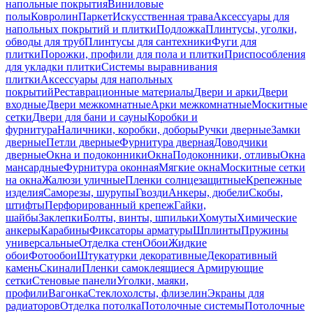
напольные покрытия
Виниловые
полы
Ковролин
Паркет
Искусственная трава
Аксессуары для
напольных покрытий и плитки
Подложка
Плинтусы, уголки,
обводы для труб
Плинтусы для сантехники
Фуги для
плитки
Порожки, профили для пола и плитки
Приспособления
для укладки плитки
Системы выравнивания
плитки
Аксессуары для напольных
покрытий
Реставрационные материалы
Двери и арки
Двери
входные
Двери межкомнатные
Арки межкомнатные
Москитные
сетки
Двери для бани и сауны
Коробки и
фурнитура
Наличники, коробки, доборы
Ручки дверные
Замки
дверные
Петли дверные
Фурнитура дверная
Доводчики
дверные
Окна и подоконники
Окна
Подоконники, отливы
Окна
мансардные
Фурнитура оконная
Мягкие окна
Москитные сетки
на окна
Жалюзи уличные
Пленки солнцезащитные
Крепежные
изделия
Саморезы, шурупы
Гвозди
Анкеры, дюбели
Скобы,
штифты
Перфорированный крепеж
Гайки,
шайбы
Заклепки
Болты, винты, шпильки
Хомуты
Химические
анкеры
Карабины
Фиксаторы арматуры
Шплинты
Пружины
универсальные
Отделка стен
Обои
Жидкие
обои
Фотообои
Штукатурки декоративные
Декоративный
камень
Скинали
Пленки самоклеящиеся
Армирующие
сетки
Стеновые панели
Уголки, маяки,
профили
Вагонка
Стеклохолсты, флизелин
Экраны для
радиаторов
Отделка потолка
Потолочные системы
Потолочные