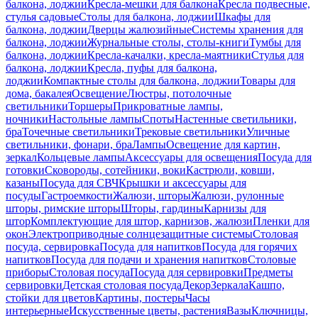
балкона, лоджии
Кресла-мешки для балкона
Кресла подвесные,
стулья садовые
Столы для балкона, лоджии
Шкафы для
балкона, лоджии
Дверцы жалюзийные
Системы хранения для
балкона, лоджии
Журнальные столы, столы-книги
Тумбы для
балкона, лоджии
Кресла-качалки, кресла-маятники
Стулья для
балкона, лоджии
Кресла, пуфы для балкона,
лоджии
Компактные столы для балкона, лоджии
Товары для
дома, бакалея
Освещение
Люстры, потолочные
светильники
Торшеры
Прикроватные лампы,
ночники
Настольные лампы
Споты
Настенные светильники,
бра
Точечные светильники
Трековые светильники
Уличные
светильники, фонари, бра
Лампы
Освещение для картин,
зеркал
Кольцевые лампы
Аксессуары для освещения
Посуда для
готовки
Сковороды, сотейники, воки
Кастрюли, ковши,
казаны
Посуда для СВЧ
Крышки и аксессуары для
посуды
Гастроемкости
Жалюзи, шторы
Жалюзи, рулонные
шторы, римские шторы
Шторы, гардины
Карнизы для
штор
Комплектующие для штор, карнизов, жалюзи
Пленки для
окон
Электроприводные солнцезащитные системы
Столовая
посуда, сервировка
Посуда для напитков
Посуда для горячих
напитков
Посуда для подачи и хранения напитков
Столовые
приборы
Столовая посуда
Посуда для сервировки
Предметы
сервировки
Детская столовая посуда
Декор
Зеркала
Кашпо,
стойки для цветов
Картины, постеры
Часы
интерьерные
Искусственные цветы, растения
Вазы
Ключницы,