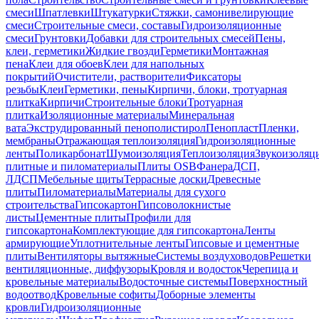
смеси
Шпатлевки
Штукатурки
Стяжки, самонивелирующие
смеси
Строительные смеси, составы
Гидроизоляционные
смеси
Грунтовки
Добавки для строительных смесей
Пены,
клеи, герметики
Жидкие гвозди
Герметики
Монтажная
пена
Клеи для обоев
Клеи для напольных
покрытий
Очистители, растворители
Фиксаторы
резьбы
Клеи
Герметики, пены
Кирпичи, блоки, тротуарная
плитка
Кирпичи
Строительные блоки
Тротуарная
плитка
Изоляционные материалы
Минеральная
вата
Экструдированный пенополистирол
Пенопласт
Пленки,
мембраны
Отражающая теплоизоляция
Гидроизоляционные
ленты
Поликарбонат
Шумоизоляция
Теплоизоляция
Звукоизоляц
плитные и пиломатериалы
Плиты OSB
Фанера
ДСП,
ЛДСП
Мебельные щиты
Террасные доски
Древесные
плиты
Пиломатериалы
Материалы для сухого
строительства
Гипсокартон
Гипсоволокнистые
листы
Цементные плиты
Профили для
гипсокартона
Комплектующие для гипсокартона
Ленты
армирующие
Уплотнительные ленты
Гипсовые и цементные
плиты
Вентиляторы вытяжные
Системы воздуховодов
Решетки
вентиляционные, диффузоры
Кровля и водосток
Черепица и
кровельные материалы
Водосточные системы
Поверхностный
водоотвод
Кровельные софиты
Доборные элементы
кровли
Гидроизоляционные