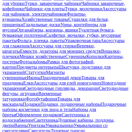
для уборки
Турки, заварочные чайники
Чайники заварочные,
кофейники
Чайники для плиты
Турки, молочники
Аксессуары
для чайников, электрочайников
Фильтры-
кувшины
Хозяйственные товары
Сушилки для белья,
прищепки
Гладильные доски
Урны, контейнеры для
мусора
Органайзеры, корзины, ящики
Туалетная бумага,
бумажные полотенца
Салфетки, мочалки, губки, мусорные
пакеты
Фольга, пленка, пакеты
Упаковочная тара
Аксессуары
для глажения
Аксессуары для стирки
Веревки,
шпагаты
Емкости, дозаторы для моющих средств
Вешалки-
плечики
Мешки хозяйственные
Сувениры
Копилки
Картины,
постеры
Фотоальбомы
Рамки для фотографий,
картин
Предметы интерьера
Шкатулки, подставки для
украшений
Статуэтки
Магниты
сувенирные
Иконы
Праздничный декор
Товары для
праздника
Елки
Аксессуары для елей новогодних
Новогодние
украшения
Светодиодные гирлянды, декорации
Светодиодные
фигуры, игрушки
Временные
татуировки
Фотобутафория
Товары для
маскарада
Подарки
Подарки, подарочные наборы
Подарочные
наборы косметики для лица и тела
Наборы для
бритья
Оформление подарков
Сантехника и
водоснабжение
Сантехника
Душевые кабины, поддоны,
двери
Ванны
Унитазы
Умывальники
Умывальники со
смесителями
Смесители
Душевые панели,