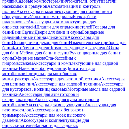
грядки
Садовые компостеры
Уничтожители, отпугиватели
насекомых и грызунов
Автоматизация и контроль
полива
Аксессуары и комплектующие для поливочного
оборудования
Укрывные материалы
Бочки, баки
пластиковые
Аксессуары и комплектующие для
опрыскивателей
Шланги для опрыскивателей
Товары для
бани
Бани
Сауны
Двери для бани и сауны
Бондарные
изделия
Банные принадлежности
Аксессуары для
бани
Оснащение и декор для бани
Измерительные приборы для
бани
Фитобочки, купели
Комплектующие для купелей
Окна
для бани
Мебель для бани и сауны
Ручки дверные для бани и
сауны
Эфирные масла
Спа-бассейны с
гидромассажем
Аксессуары и комплектующие для садовой
техники
Навесное оборудование
Двигатели для
мотоблоков
Прицепы для мотоблоков,
минитракторов
Аксессуары для газонной техники
Аксессуары
для цепных пил
Аксессуары для садовой техники
Аксессуары
для кусторезов, ножниц садовых
Моторные масла для садовой
техники
Аксессуары для аэратоторов и
скарификаторов
Аксессуары для культиваторов и
мотоблоков
Аксессуары для воздуходувок
Аксессуары для
газонокосилок
Аксессуары для бензокос и
триммеров
Аксессуары для моек высокого
давления
Аксессуары и комплектующие для
опрыскивателей
Запчасти для садовых