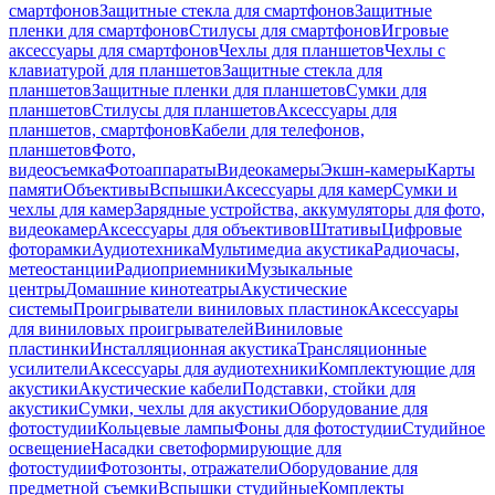
смартфонов
Защитные стекла для смартфонов
Защитные
пленки для смартфонов
Стилусы для смартфонов
Игровые
аксессуары для смартфонов
Чехлы для планшетов
Чехлы с
клавиатурой для планшетов
Защитные стекла для
планшетов
Защитные пленки для планшетов
Сумки для
планшетов
Стилусы для планшетов
Аксессуары для
планшетов, смартфонов
Кабели для телефонов,
планшетов
Фото,
видеосъемка
Фотоаппараты
Видеокамеры
Экшн-камеры
Карты
памяти
Объективы
Вспышки
Аксессуары для камер
Сумки и
чехлы для камер
Зарядные устройства, аккумуляторы для фото,
видеокамер
Аксессуары для объективов
Штативы
Цифровые
фоторамки
Аудиотехника
Мультимедиа акустика
Радиочасы,
метеостанции
Радиоприемники
Музыкальные
центры
Домашние кинотеатры
Акустические
системы
Проигрыватели виниловых пластинок
Аксессуары
для виниловых проигрывателей
Виниловые
пластинки
Инсталляционная акустика
Трансляционные
усилители
Аксессуары для аудиотехники
Комплектующие для
акустики
Акустические кабели
Подставки, стойки для
акустики
Сумки, чехлы для акустики
Оборудование для
фотостудии
Кольцевые лампы
Фоны для фотостудии
Студийное
освещение
Насадки светоформирующие для
фотостудии
Фотозонты, отражатели
Оборудование для
предметной съемки
Вспышки студийные
Комплекты