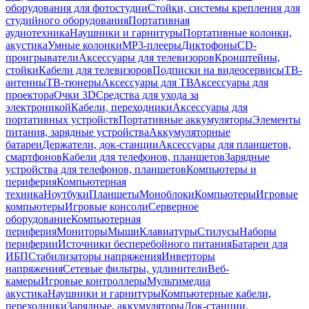
оборудования для фотостудии
Стойки, системы крепления для
студийного оборудования
Портативная
аудиотехника
Наушники и гарнитуры
Портативные колонки,
акустика
Умные колонки
MP3-плееры
Диктофоны
CD-
проигрыватели
Аксессуары для телевизоров
Кронштейны,
стойки
Кабели для телевизоров
Подписки на видеосервисы
ТВ-
антенны
ТВ-тюнеры
Аксессуары для ТВ
Аксессуары для
проектора
Очки 3D
Средства для ухода за
электроникой
Кабели, переходники
Аксессуары для
портативных устройств
Портативные аккумуляторы
Элементы
питания, зарядные устройства
Аккумуляторные
батареи
Держатели, док-станции
Аксессуары для планшетов,
смартфонов
Кабели для телефонов, планшетов
Зарядные
устройства для телефонов, планшетов
Компьютеры и
периферия
Компьютерная
техника
Ноутбуки
Планшеты
Моноблоки
Компьютеры
Игровые
компьютеры
Игровые консоли
Серверное
оборудование
Компьютерная
периферия
Мониторы
Мыши
Клавиатуры
Стилусы
Наборы
периферии
Источники бесперебойного питания
Батареи для
ИБП
Стабилизаторы напряжения
Инверторы
напряжения
Сетевые фильтры, удлинители
Веб-
камеры
Игровые контроллеры
Мультимедиа
акустика
Наушники и гарнитуры
Компьютерные кабели,
переходники
Зарядные, аккумуляторы
Док-станции,