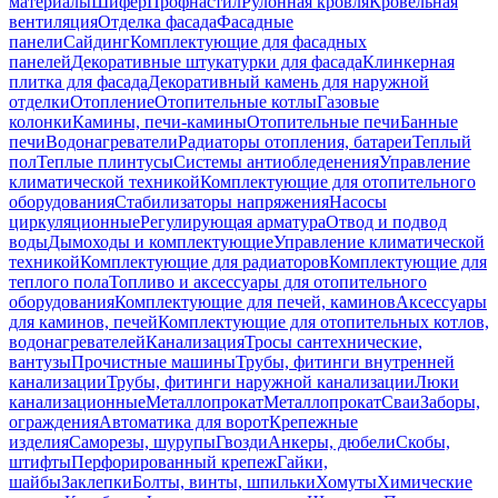
материалы
Шифер
Профнастил
Рулонная кровля
Кровельная
вентиляция
Отделка фасада
Фасадные
панели
Сайдинг
Комплектующие для фасадных
панелей
Декоративные штукатурки для фасада
Клинкерная
плитка для фасада
Декоративный камень для наружной
отделки
Отопление
Отопительные котлы
Газовые
колонки
Камины, печи-камины
Отопительные печи
Банные
печи
Водонагреватели
Радиаторы отопления, батареи
Теплый
пол
Теплые плинтусы
Системы антиобледенения
Управление
климатической техникой
Комплектующие для отопительного
оборудования
Стабилизаторы напряжения
Насосы
циркуляционные
Регулирующая арматура
Отвод и подвод
воды
Дымоходы и комплектующие
Управление климатической
техникой
Комплектующие для радиаторов
Комплектующие для
теплого пола
Топливо и аксессуары для отопительного
оборудования
Комплектующие для печей, каминов
Аксессуары
для каминов, печей
Комплектующие для отопительных котлов,
водонагревателей
Канализация
Тросы сантехнические,
вантузы
Прочистные машины
Трубы, фитинги внутренней
канализации
Трубы, фитинги наружной канализации
Люки
канализационные
Металлопрокат
Металлопрокат
Сваи
Заборы,
ограждения
Автоматика для ворот
Крепежные
изделия
Саморезы, шурупы
Гвозди
Анкеры, дюбели
Скобы,
штифты
Перфорированный крепеж
Гайки,
шайбы
Заклепки
Болты, винты, шпильки
Хомуты
Химические