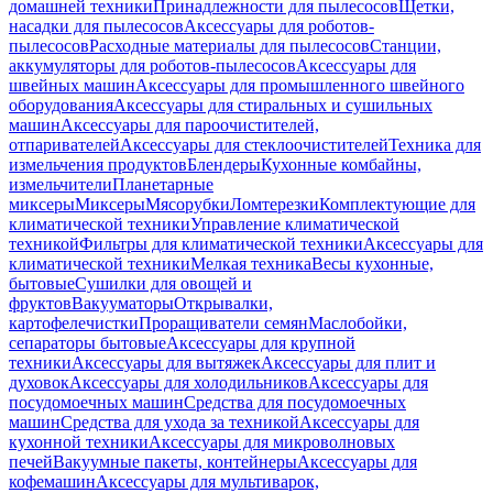
домашней техники
Принадлежности для пылесосов
Щетки,
насадки для пылесосов
Аксессуары для роботов-
пылесосов
Расходные материалы для пылесосов
Станции,
аккумуляторы для роботов-пылесосов
Аксессуары для
швейных машин
Аксессуары для промышленного швейного
оборудования
Аксессуары для стиральных и сушильных
машин
Аксессуары для пароочистителей,
отпаривателей
Аксессуары для стеклоочистителей
Техника для
измельчения продуктов
Блендеры
Кухонные комбайны,
измельчители
Планетарные
миксеры
Миксеры
Мясорубки
Ломтерезки
Комплектующие для
климатической техники
Управление климатической
техникой
Фильтры для климатической техники
Аксессуары для
климатической техники
Мелкая техника
Весы кухонные,
бытовые
Сушилки для овощей и
фруктов
Вакууматоры
Открывалки,
картофелечистки
Проращиватели семян
Маслобойки,
сепараторы бытовые
Аксессуары для крупной
техники
Аксессуары для вытяжек
Аксессуары для плит и
духовок
Аксессуары для холодильников
Аксессуары для
посудомоечных машин
Средства для посудомоечных
машин
Средства для ухода за техникой
Аксессуары для
кухонной техники
Аксессуары для микроволновых
печей
Вакуумные пакеты, контейнеры
Аксессуары для
кофемашин
Аксессуары для мультиварок,