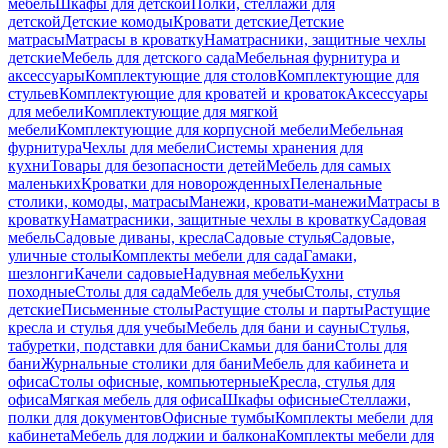
мебель
Шкафы для детской
Полки, стеллажи для
детской
Детские комоды
Кровати детские
Детские
матрасы
Матрасы в кроватку
Наматрасники, защитные чехлы
детские
Мебель для детского сада
Мебельная фурнитура и
аксессуары
Комплектующие для столов
Комплектующие для
стульев
Комплектующие для кроватей и кроваток
Аксессуары
для мебели
Комплектующие для мягкой
мебели
Комплектующие для корпусной мебели
Мебельная
фурнитура
Чехлы для мебели
Системы хранения для
кухни
Товары для безопасности детей
Мебель для самых
маленьких
Кроватки для новорожденных
Пеленальные
столики, комоды, матрасы
Манежи, кровати-манежи
Матрасы в
кроватку
Наматрасники, защитные чехлы в кроватку
Садовая
мебель
Садовые диваны, кресла
Садовые стулья
Садовые,
уличные столы
Комплекты мебели для сада
Гамаки,
шезлонги
Качели садовые
Надувная мебель
Кухни
походные
Столы для сада
Мебель для учебы
Столы, стулья
детские
Письменные столы
Растущие столы и парты
Растущие
кресла и стулья для учебы
Мебель для бани и сауны
Стулья,
табуретки, подставки для бани
Скамьи для бани
Столы для
бани
Журнальные столики для бани
Мебель для кабинета и
офиса
Столы офисные, компьютерные
Кресла, стулья для
офиса
Мягкая мебель для офиса
Шкафы офисные
Стеллажи,
полки для документов
Офисные тумбы
Комплекты мебели для
кабинета
Мебель для лоджии и балкона
Комплекты мебели для