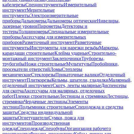
кабелерезы
Специнструменты
Измерительный
инструмент
Мерительные
инструменты
Электроизмерительные
приборы
Дальномеры
Дальномеры оптические
Нивелиры,
лазерные уровни
Пирометры
Детекторы и
тестеры
Толщиномеры
Специальные измерительные
приборы
Аксессуары для измерительных
приборов
Разметочный инструмент
Разметочные
инструменты
Инструменты для нарезки резьбы
Маркеры,
карандаши строительные
Клейма ударные
Строительно-
монтажный инструмент
Заклепочники
Труборезы,
трубогибы
Ножи строительные
Мультитулы
Пробойники,
просекатели отверстий
Ломы
Степлеры
механические
Стеклорезы
Прикаточные валики
Отделочный
инструмент
Плиткорезы
Кельмы, шпатели, гладилки
Малярный,
отделочный инструмент
Скотч, ленты малярные
Диспенсеры
для скотча
Аксессуары для малярных, отделочных
работ
Пленки строительные
Лестницы и стремянки
Лестницы,
стремянки
Чердачные лестницы
Элементы
лестниц
Подъемники строительные
Спецодежда и средства
защиты
Средства индивидуальной
защиты
Огнетушители
Сумки, пояса для
инструментов
Производственная
одежда
Спецодежда
Спецобувь
Организация рабочего
пространства
Фонари, прожекторы
Кейсы, ящики для