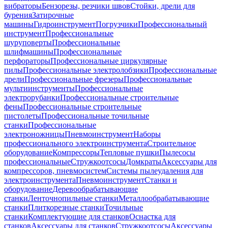
вибраторы
Бензорезы, резчики швов
Стойки, дрели для
бурения
Затирочные
машины
Гидроинструмент
Погрузчики
Профессиональный
инструмент
Профессиональные
шуруповерты
Профессиональные
шлифмашины
Профессиональные
перфораторы
Профессиональные циркулярные
пилы
Профессиональные электролобзики
Профессиональные
дрели
Профессиональные фрезеры
Профессиональные
мультиинструменты
Профессиональные
электрорубанки
Профессиональные строительные
фены
Профессиональные строительные
пистолеты
Профессиональные точильные
станки
Профессиональные
электроножницы
Пневмоинструмент
Наборы
профессионального электроинструмента
Строительное
оборудование
Компрессоры
Тепловые пушки
Пылесосы
профессиональные
Стружкоотсосы
Домкраты
Аксессуары для
компрессоров, пневмосистем
Системы пылеудаления для
электроинструмента
Пневмоинструмент
Станки и
оборудование
Деревообрабатывающие
станки
Ленточнопильные станки
Металлообрабатывающие
станки
Плиткорезные станки
Точильные
станки
Комплектующие для станков
Оснастка для
станков
Аксессуары для станков
Стружкоотсосы
Аксессуары