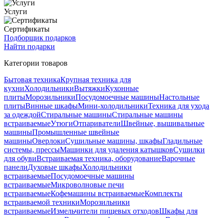
Услуги
Сертификаты
Подборщик подарков
Найти подарки
Категории товаров
Бытовая техника
Крупная техника для
кухни
Холодильники
Вытяжки
Кухонные
плиты
Морозильники
Посудомоечные машины
Настольные
плиты
Винные шкафы
Мини-холодильники
Техника для ухода
за одеждой
Стиральные машины
Стиральные машины
встраиваемые
Утюги
Отпариватели
Швейные, вышивальные
машины
Промышленные швейные
машины
Оверлоки
Сушильные машины, шкафы
Гладильные
системы, прессы
Машинки для удаления катышков
Сушилки
для обуви
Встраиваемая техника, оборудование
Варочные
панели
Духовые шкафы
Холодильники
встраиваемые
Посудомоечные машины
встраиваемые
Микроволновые печи
встраиваемые
Кофемашины встраиваемые
Комплекты
встраиваемой техники
Морозильники
встраиваемые
Измельчители пищевых отходов
Шкафы для