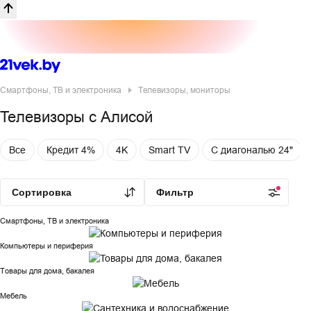
Смартфоны, ТВ и электроника
Телевизоры, мониторы
Телевизоры c Алисой
Каталог товаров
Все
Кредит 4%
4K
Smart TV
С диагональю 24"
Товары на каждый день
Все акции
Сортировка
Фильтр
Бытовая техника
Смартфоны, ТВ и электроника
Компьютеры и периферия
Товары для дома, бакалея
Мебель