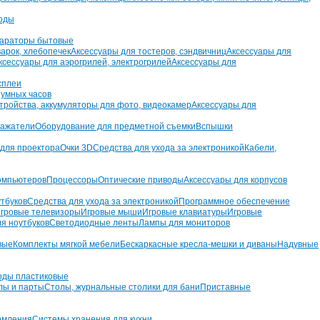
оды
параторы бытовые
арок, хлебопечек
Аксессуары для тостеров, сэндвичниц
Аксессуары для
ксессуары для аэрогрилей, электрогрилей
Аксессуары для
сплеи
 умных часов
тройства, аккумуляторы для фото, видеокамер
Аксессуары для
ражатели
Оборудование для предметной съемки
Вспышки
 для проектора
Очки 3D
Средства для ухода за электроникой
Кабели,
компьютеров
Процессоры
Оптические приводы
Аксессуары для корпусов
утбуков
Средства для ухода за электроникой
Программное обеспечение
гровые телевизоры
Игровые мыши
Игровые клавиатуры
Игровые
ля ноутбуков
Светодиодные ленты
Лампы для мониторов
вые
Комплекты мягкой мебели
Бескаркасные кресла-мешки и диваны
Надувные
оды пластиковые
лы и парты
Столы, журнальные столики для бани
Приставные
ормления
Системы хранения для кухни