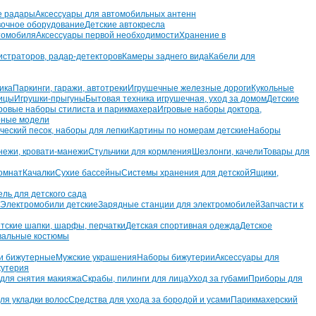
е радары
Аксессуары для автомобильных антенн
вочное оборудование
Детские автокресла
томобиля
Аксессуары первой необходимости
Хранение в
истраторов, радар-детекторов
Камеры заднего вида
Кабели для
ика
Паркинги, гаражи, автотреки
Игрушечные железные дороги
Кукольные
ницы
Игрушки-прыгуны
Бытовая техника игрушечная, уход за домом
Детские
ровые наборы стилиста и парикмахера
Игровые наборы доктора,
ные модели
ческий песок, наборы для лепки
Картины по номерам детские
Наборы
ежи, кровати-манежи
Стульчики для кормления
Шезлонги, качели
Товары для
омнат
Качалки
Сухие бассейны
Системы хранения для детской
Ящики,
ль для детского сада
Электромобили детские
Зарядные станции для электромобилей
Запчасти к
тские шапки, шарфы, перчатки
Детская спортивная одежда
Детское
вальные костюмы
и бижутерные
Мужские украшения
Наборы бижутерии
Аксессуары для
утерия
для снятия макияжа
Скрабы, пилинги для лица
Уход за губами
Приборы для
ля укладки волос
Средства для ухода за бородой и усами
Парикмахерский