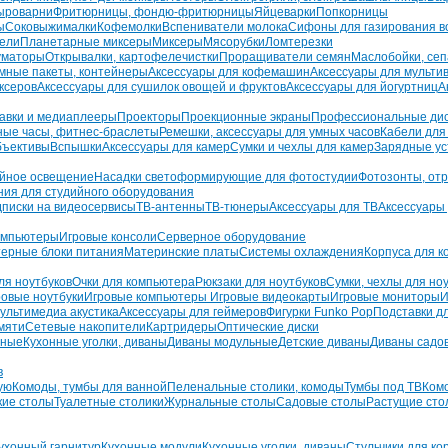
ыроварни
Фритюрницы, фондю-фритюрницы
Яйцеварки
Попкорницы
ы
Соковыжималки
Кофемолки
Вспениватели молока
Сифоны для газирования в
тели
Планетарные миксеры
Миксеры
Мясорубки
Ломтерезки
уматоры
Открывалки, картофелечистки
Проращиватели семян
Маслобойки, се
мные пакеты, контейнеры
Аксессуары для кофемашин
Аксессуары для мультив
ксеров
Аксессуары для сушилок овощей и фруктов
Аксессуары для йогуртниц
А
авки и медиаплееры
Проекторы
Проекционные экраны
Профессиональные ди
ные часы, фитнес-браслеты
Ремешки, аксессуары для умных часов
Кабели для
бъективы
Вспышки
Аксессуары для камер
Сумки и чехлы для камер
Зарядные ус
йное освещение
Насадки светоформирующие для фотостудии
Фотозонты, от
ния для студийного оборудования
писки на видеосервисы
ТВ-антенны
ТВ-тюнеры
Аксессуары для ТВ
Аксессуары
омпьютеры
Игровые консоли
Серверное оборудование
ерные блоки питания
Материнские платы
Системы охлаждения
Корпуса для 
ля ноутбуков
Очки для компьютера
Рюкзаки для ноутбуков
Сумки, чехлы для но
ровые ноутбуки
Игровые компьютеры
Игровые видеокарты
Игровые мониторы
И
ультимедиа акустика
Аксессуары для геймеров
Фигурки Funko Pop
Подставки д
мяти
Сетевые накопители
Картридеры
Оптические диски
зные
Кухонные уголки, диваны
Диваны модульные
Детские диваны
Диваны садо
в
ую
Комоды, тумбы для ванной
Пеленальные столики, комоды
Тумбы под ТВ
Ком
кие столы
Туалетные столики
Журнальные столы
Садовые столы
Растущие сто
ухонный гарнитур
Кухонные модули
Кухонные уголки, диваны
Стульчики для к