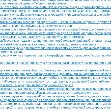
кроватки-трансформеры
Столы-трансформеры
ки, стеллажи, системы хранения
Стулья, кресла
Комоды и тумбы
Журнальные с
 прихожую
Вешалки, подставки для зонтов
Банкетки, скамьи
Ключницы, газетни
е для стульев
Комплектующие для кроватей и кроваток
Аксессуары для мебе
и
Товары для безопасности детей
столы
Комплекты мебели для сада
Гамаки, шезлонги
Качели садовые
Надувная 
бани
Столы для бани
Журнальные столики для бани
-мешки для балкона
Кресла подвесные, стулья садовые
Столы для балкона, л
жии
Кресла-качалки, кресла-маятники
Стулья для балкона, лоджии
Кресла, пуф
да для СВЧ
Крышки и аксессуары для посуды
Гастроемкости
ов
Посуда для подачи и хранения напитков
Столовые приборы
Столовая посу
пекания
Аксессуары для выпечки
Бумага, фольга, рукава для выпечки
тков
Аксессуары для приготовления коктейлей
Аксессуары для охлаждения на
и комплектующие
 доски
Кухонные термометры, таймеры
Дуршлаги, сита, воронки
Формы, прибо
Органайзеры для специй
Посуда для ланча
Полки и аксессуары на рейлинги
Ре
 для консервирования
Приспособления для консервирования
Открывалки
Пиво
мплектующие для дистилляторов
Прессы, дробилки для виноделия и пивовар
ы
Турки, молочники
Аксессуары для чайников, электрочайников
Фильтры-кувши
ртин
Предметы интерьера
Шкатулки, подставки для украшений
Статуэтки
Магни
а и тела
Наборы для бритья
Оформление подарков
оды
Фильтры-кувшины
Картриджи, комплектующие для проточных фильтров
Маг
итинги полипропиленовые
Расширительные баки, гидроаккумуляторы
ля ванн, душевых поддонов
Комплектующие для ванн
Плинтусы для сантехник
арнитуров
Комплектующие для сифонов, трапов
Комплектующие для смесител
вод и подвод воды
Трубы водопроводные
Магистральные фильтры, системы са
рматура
Системы защиты от протечек
Люки сантехнические
Аксессуары для ма