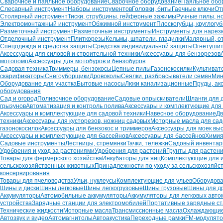
Сварочное и паяльное оборудование
Сварочное оборудование
Паяльное обо
Слесарный инструмент
Наборы инструментов
Головки, биты
Гаечные ключи
От
Столярный инструмент
Тиски, струбцины, гейферные зажимы
Ручные пилы, н
Электромонтажный инструмент
Обжимной инструмент
Плоскогубцы, круглогу
Разметочный инструмент
Разметочные инструменты
Инструменты для нарез
Отделочный инструмент
Плиткорезы
Кельмы, шпатели, гладилки
Малярный, о
Спецодежда и средства защиты
Средства индивидуальной защиты
Огнетуши
Аксессуары для силовой и строительной техники
Аксессуары для бензорезов
мотопомп
Аксессуары для мотобуров и бензобуров
Садовая техника
Триммеры, бензокосы
Цепные пилы
Газонокосилки
Культиват
скарификаторы
Снегоуборщики
Дровоколы
Сеялки, разбрасыватели семян
Мин
Оборудование для участка
Бытовые насосы
Люки канализационные
Пруды, ак
оборудования
Сад и огород
Поливочное оборудование
Садовые опрыскиватели
Шланги для 
грызунов
Автоматизация и контроль полива
Аксессуары и комплектующие для
Аксессуары и комплектующие для садовой техники
Навесное оборудование
Дв
техники
Аксессуары для кусторезов, ножниц садовых
Моторные масла для сад
газонокосилок
Аксессуары для бензокос и триммеров
Аксессуары для моек вы
Аксессуары и комплектующие для бассейнов
Аксессуары для бассейнов
Химия
Садовые инструменты
Лестницы, стремянки
Тачки, тележки
Садовый инвентар
Удобрения и уход за растениями
Удобрения для растений
Грунты для растен
Товары для фермерского хозяйства
Инкубаторы для яиц
Комплектующие для 
сельскохозяйственных животных
Принадлежности по уходу за сельскохозяй
консервирования
Товары для пчеловодства
Ульи, нуклеусы
Комплектующие для ульев
Оборудова
Шины и диски
Шины легковые
Шины легкогрузовые
Шины грузовые
Шины для д
Аккумуляторы
Автомобильные аккумуляторы
Аккумуляторы для легковых авт
устройства
Зарядные станции для электромобилей
Портативные зарядные с
Технические жидкости
Моторные масла
Трансмиссионные масла
Охлаждающие
Автозвук и видео
Автомагнитолы
Автоакустика
Переходные рамки
FM-модулят