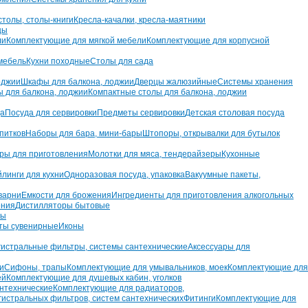
толы, столы-книги
Кресла-качалки, кресла-маятники
цы
ли
Комплектующие для мягкой мебели
Комплектующие для корпусной
мебель
Кухни походные
Столы для сада
оджии
Шкафы для балкона, лоджии
Дверцы жалюзийные
Системы хранения
ы для балкона, лоджии
Компактные столы для балкона, лоджии
да
Посуда для сервировки
Предметы сервировки
Детская столовая посуда
питков
Наборы для бара, мини-бары
Штопоры, открывалки для бутылок
ры для приготовления
Молотки для мяса, тендерайзеры
Кухонные
йлинги для кухни
Одноразовая посуда, упаковка
Вакуумные пакеты,
варни
Емкости для брожения
Ингредиенты для приготовления алкогольных
ения
Дистилляторы бытовые
ны
ты сувенирные
Иконы
истральные фильтры, системы сантехнические
Аксессуары для
и
Сифоны, трапы
Комплектующие для умывальников, моек
Комплектующие для
ей
Комплектующие для душевых кабин, уголков
нтехнические
Комплектующие для радиаторов,
гистральных фильтров, систем сантехнических
Фитинги
Комплектующие для