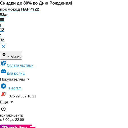
Скидки до 80% ко Дню Рождения!
промокод HAPPY22
03
дн
08
:
12
:
32
г. Минск
Оплата частями
Для юрлиц
Покупателям
Telegram
+375 29
302 10 21
Еще
контакт-центр
с
8:00
до
22:00