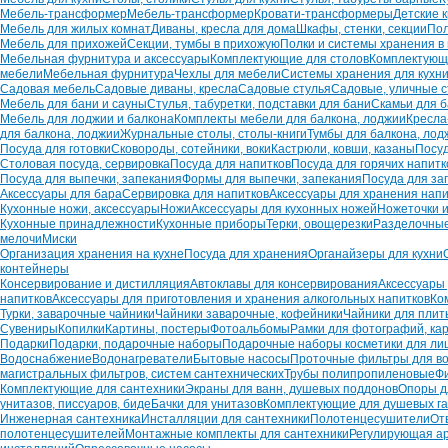
Мебель-трансформер
Мебель-трансформер
Кровати-трансформеры
Детские 
Мебель для жилых комнат
Диваны, кресла для дома
Шкафы, стенки, секции
Пол
Мебель для прихожей
Секции, тумбы в прихожую
Полки и системы хранения в
Мебельная фурнитура и аксессуары
Комплектующие для столов
Комплектующи
мебели
Мебельная фурнитура
Чехлы для мебели
Системы хранения для кухн
Садовая мебель
Садовые диваны, кресла
Садовые стулья
Садовые, уличные 
Мебель для бани и сауны
Стулья, табуретки, подставки для бани
Скамьи для 
Мебель для лоджии и балкона
Комплекты мебели для балкона, лоджии
Кресла
для балкона, лоджии
Журнальные столы, столы-книги
Тумбы для балкона, лод
Посуда для готовки
Сковороды, сотейники, воки
Кастрюли, ковши, казаны
Посу
Столовая посуда, сервировка
Посуда для напитков
Посуда для горячих напитк
Посуда для выпечки, запекания
Формы для выпечки, запекания
Посуда для за
Аксессуары для бара
Сервировка для напитков
Аксессуары для хранения напи
Кухонные ножи, аксессуары
Ножи
Аксессуары для кухонных ножей
Ножеточки 
Кухонные принадлежности
Кухонные приборы
Терки, овощерезки
Разделочные
мелочи
Миски
Организация хранения на кухне
Посуда для хранения
Органайзеры для кухни
контейнеры
Консервирование и дистилляция
Автоклавы для консервирования
Аксессуары
напитков
Аксессуары для приготовления и хранения алкогольных напитков
Ко
Турки, заварочные чайники
Чайники заварочные, кофейники
Чайники для плит
Сувениры
Копилки
Картины, постеры
Фотоальбомы
Рамки для фотографий, ка
Подарки
Подарки, подарочные наборы
Подарочные наборы косметики для лиц
Водоснабжение
Водонагреватели
Бытовые насосы
Проточные фильтры для в
магистральных фильтров, систем сантехнических
Трубы полипропиленовые
Ф
Комплектующие для сантехники
Экраны для ванн, душевых поддонов
Опоры д
унитазов, писсуаров, биде
Бачки для унитазов
Комплектующие для душевых г
Инженерная сантехника
Инсталляции для сантехники
Полотенцесушители
От
полотенцесушителей
Монтажные комплекты для сантехники
Регулирующая а