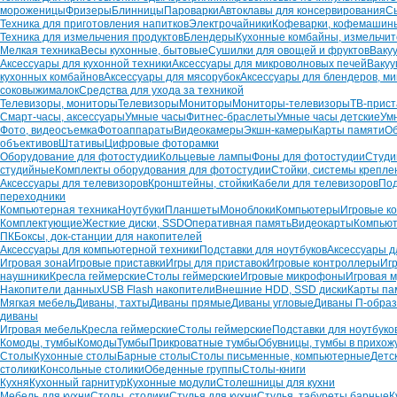
мороженицы
Фризеры
Блинницы
Пароварки
Автоклавы для консервирования
С
Техника для приготовления напитков
Электрочайники
Кофеварки, кофемашин
Техника для измельчения продуктов
Блендеры
Кухонные комбайны, измельчи
Мелкая техника
Весы кухонные, бытовые
Сушилки для овощей и фруктов
Ваку
Аксессуары для кухонной техники
Аксессуары для микроволновых печей
Вакуу
кухонных комбайнов
Аксессуары для мясорубок
Аксессуары для блендеров, ми
соковыжималок
Средства для ухода за техникой
Телевизоры, мониторы
Телевизоры
Мониторы
Мониторы-телевизоры
ТВ-прист
Смарт-часы, аксессуары
Умные часы
Фитнес-браслеты
Умные часы детские
Ум
Фото, видеосъемка
Фотоаппараты
Видеокамеры
Экшн-камеры
Карты памяти
О
объективов
Штативы
Цифровые фоторамки
Оборудование для фотостудии
Кольцевые лампы
Фоны для фотостудии
Студи
студийные
Комплекты оборудования для фотостудии
Стойки, системы крепле
Аксессуары для телевизоров
Кронштейны, стойки
Кабели для телевизоров
Под
переходники
Компьютерная техника
Ноутбуки
Планшеты
Моноблоки
Компьютеры
Игровые к
Комплектующие
Жесткие диски, SSD
Оперативная память
Видеокарты
Компьют
ПК
Боксы, док-станции для накопителей
Аксессуары для компьютерной техники
Подставки для ноутбуков
Аксессуары д
Игровая зона
Игровые приставки
Игры для приставок
Игровые контроллеры
Иг
наушники
Кресла геймерские
Столы геймерские
Игровые микрофоны
Игровая м
Накопители данных
USB Flash накопители
Внешние HDD, SSD диски
Карты па
Мягкая мебель
Диваны, тахты
Диваны прямые
Диваны угловые
Диваны П-обра
диваны
Игровая мебель
Кресла геймерские
Столы геймерские
Подставки для ноутбуко
Комоды, тумбы
Комоды
Тумбы
Прикроватные тумбы
Обувницы, тумбы в прихож
Столы
Кухонные столы
Барные столы
Столы письменные, компьютерные
Детс
столики
Консольные столики
Обеденные группы
Столы-книги
Кухня
Кухонный гарнитур
Кухонные модули
Столешницы для кухни
Мебель для кухни
Столы, столики
Стулья для кухни
Стулья, табуреты барные
К