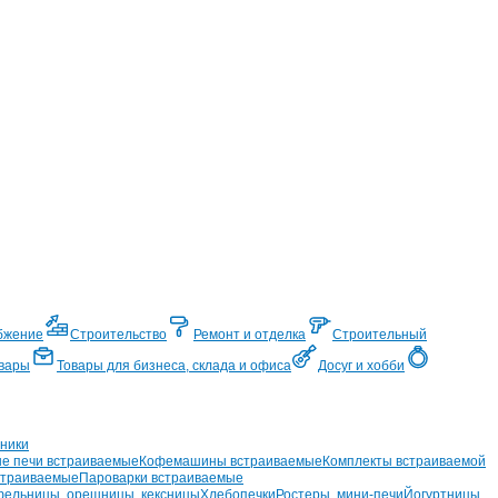
бжение
Строительство
Ремонт и отделка
Строительный
вары
Товары для бизнеса, склада и офиса
Досуг и хобби
ники
е печи встраиваемые
Кофемашины встраиваемые
Комплекты встраиваемой
страиваемые
Пароварки встраиваемые
ельницы, орешницы, кексницы
Хлебопечки
Ростеры, мини-печи
Йогуртницы,