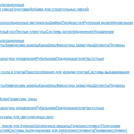
ализационные
е смеси
Грунтовки
Добавки для строительных смесей
роизоляционные материалы
Шифер
Профнастил
Рулонная кровля
Кровельная
плый пол
Теплые плинтусы
Системы антиобледенения
Управление
ализационные
уты
Химические анкеры
Карабины
Фиксаторы арматуры
Шплинты
Пружины
аратура управления
Рубильники
Предохранители
Частотные
 пола и плитки
Приспособления для укладки плитки
Системы выравнивания
уты
Химические анкеры
Карабины
Фиксаторы арматуры
Шплинты
Пружины
Клеи
Герметики, пены
аратура управления
Рубильники
Предохранители
Частотные
ссуары для светодиодных лент
, дрели для бурения
Затирочные машины
Гидроинструмент
Погрузчики
истем
Системы пылеудаления для электроинструмента
Пневмоинструмент