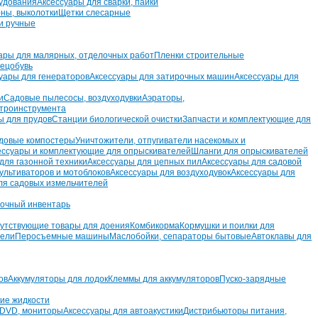
удования
Аксессуары для сварки, пайки
рны, выколотки
Щетки слесарные
и ручные
ары для малярных, отделочных работ
Пленки строительные
ецобувь
уары для генераторов
Аксессуары для затирочных машин
Аксессуары для
и
Садовые пылесосы, воздуходувки
Аэраторы,
ктроинструмента
ы для прудов
Станции биологической очистки
Запчасти и комплектующие для
довые компостеры
Уничтожители, отпугиватели насекомых и
ессуары и комплектующие для опрыскивателей
Шланги для опрыскивателей
для газонной техники
Аксессуары для цепных пил
Аксессуары для садовой
ультиваторов и мотоблоков
Аксессуары для воздуходувок
Аксессуары для
ля садовых измельчителей
очный инвентарь
утствующие товары для доения
Комбикорма
Кормушки и поилки для
тели
Перосъемные машины
Маслобойки, сепараторы бытовые
Автоклавы для
ов
Аккумуляторы для лодок
Клеммы для аккумуляторов
Пуско-зарядные
ие жидкости
 DVD, мониторы
Аксессуары для автоакустики
Дистрибьюторы питания,