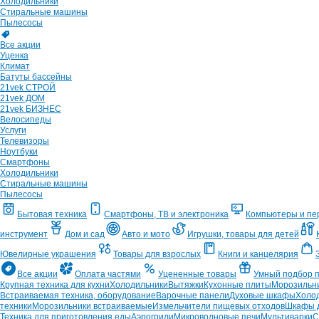
Холодильники
Стиральные машины
Пылесосы
Все акции
Уценка
Климат
Батуты бассейны
21vek СТРОЙ
21vek ДОМ
21vek БИЗНЕС
Велосипеды
Услуги
Телевизоры
Ноутбуки
Смартфоны
Холодильники
Стиральные машины
Пылесосы
Бытовая техника
Смартфоны, ТВ и электроника
Компьютеры и п
инструмент
Дом и сад
Авто и мото
Игрушки, товары для детей
Ювелирные украшения
Товары для взрослых
Книги и канцелярия
Все акции
Оплата частями
Уцененные товары
Умный подбор 
Крупная техника для кухни
Холодильники
Вытяжки
Кухонные плиты
Морозильн
Встраиваемая техника, оборудование
Варочные панели
Духовые шкафы
Холо
техники
Морозильники встраиваемые
Измельчители пищевых отходов
Шкафы д
Техника для приготовления еды
Аэрогрили
Микроволновые печи
Мультиварки
С