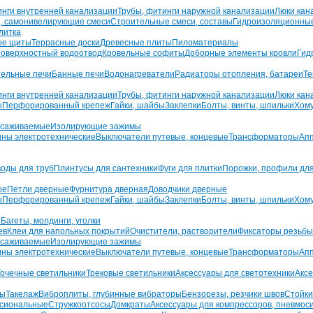
инги внутренней канализации
Трубы, фитинги наружной канализации
Люки кан
, самонивелирующие смеси
Строительные смеси, составы
Гидроизоляционны
литка
ые щиты
Террасные доски
Древесные плиты
Пиломатериалы
оверхностный водоотвод
Кровельные софиты
Доборные элементы кровли
Гид
ельные печи
Банные печи
Водонагреватели
Радиаторы отопления, батареи
Те
инги внутренней канализации
Трубы, фитинги наружной канализации
Люки кан
ы
Перфорированный крепеж
Гайки, шайбы
Заклепки
Болты, винты, шпильки
Хом
усаживаемые
Изолирующие зажимы
ны электротехнические
Выключатели путевые, концевые
Трансформаторы
Апп
воды для труб
Плинтусы для сантехники
Фуги для плитки
Порожки, профили для
ые
Петли дверные
Фурнитура дверная
Доводчики дверные
ы
Перфорированный крепеж
Гайки, шайбы
Заклепки
Болты, винты, шпильки
Хом
ы
Багеты, молдинги, уголки
ев
Клеи для напольных покрытий
Очистители, растворители
Фиксаторы резьбы
усаживаемые
Изолирующие зажимы
ны электротехнические
Выключатели путевые, концевые
Трансформаторы
Апп
Точечные светильники
Трековые светильники
Аксессуары для светотехники
Аксе
ры
Такелаж
Виброплиты, глубинные вибраторы
Бензорезы, резчики швов
Стойки
сиональные
Стружкоотсосы
Домкраты
Аксессуары для компрессоров, пневмос