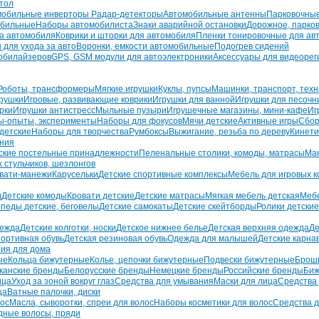
тол
мобильные инверторы
Радар-детекторы
Автомобильные антенны
Парковочны
обильные
Наборы автомобилиста
Знаки аварийной остановки
Дорожное, парко
на автомобиля
Коврики и шторки для автомобиля
Пленки тонировочные для ав
 для ухода за авто
Воронки, емкости автомобильные
Подогрев сидений
обилайзеров
GPS, GSM модули для автоэлектроники
Аксессуары для видеорег
Роботы, трансформеры
Мягкие игрушки
Куклы, пупсы
Машинки, транспорт, техн
рушки
Игровые, развивающие коврики
Игрушки для ванной
Игрушки для песоч
рки
Игрушки антистресс
Мыльные пузыри
Игрушечные магазины, мини-кафе
Иг
ы-опыты, эксперименты
Наборы для фокусов
Мячи детские
Активные игры
Сбор
 детские
Наборы для творчества
Румбоксы
Выжигание, резьба по дереву
Кинети
ания
ские постельные принадлежности
Пеленальные столики, комоды, матрасы
Ман
 стульчиков, шезлонгов
овати-манежи
Карусельки
Детские спортивные комплексы
Мебель для игровых к
й
Детские комоды
Кровати детские
Детские матрасы
Мягкая мебель детская
Мебе
педы детские, беговелы
Детские самокаты
Детские скейтборды
Ролики детские
дежда
Детские колготки, носки
Детское нижнее белье
Детская верхняя одежда
Де
портивная обувь
Детская резиновая обувь
Одежда для малышей
Детские карна
ия для дома
ые
Кольца бижутерные
Колье, цепочки бижутерные
Подвески бижутерные
Брош
канские бренды
Белорусские бренды
Немецкие бренды
Российские бренды
Биж
ица
Уход за зоной вокруг глаз
Средства для умывания
Маски для лица
Средства 
ца
Ватные палочки, диски
лос
Масла, сыворотки, спреи для волос
Наборы косметики для волос
Средства д
дные волосы, пряди