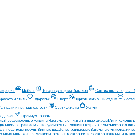
ериферия
Мебель
Товары для дома, бакалея
Сантехника и водосна
Красота и стиль
Здоровье
Спорт
Туризм, активный отдых
Зоото
Запчасти и принадлежности
Сертификаты
Услуги
подарков
Премиум товары
ики
Посудомоечные машины
Настольные плиты
Винные шкафы
Мини-холодиль
дильники встраиваемые
Посудомоечные машины встраиваемые
Микроволновы
ля подогрева посуды
Винные шкафы встраиваемые
Вакуумные упаковщики в
эндвичницы, хот-дог мейкеры
Тостеры
Электрогрили, электрошашлычницы
Ваф