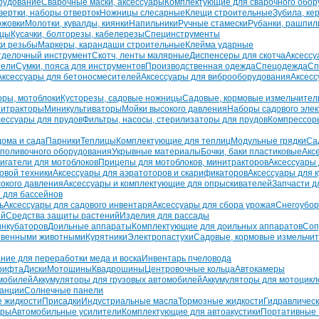
рудование
Сварочные маски, аксессуары
Комплектующие для сварочного обор
вертки, наборы отверток
Ножницы слесарные
Клещи строительные
Зубила, ке
ожовки
Молотки, кувалды, киянки
Напильники
Ручные стамески
Рубанки, рашпил
бцы
Кусачки, болторезы, кабелерезы
Специнструменты
ки резьбы
Маркеры, карандаши строительные
Клейма ударные
тделочный инструмент
Скотч, ленты малярные
Диспенсеры для скотча
Аксессу
тели
Сумки, пояса для инструментов
Производственная одежда
Спецодежда
Сп
Аксессуары для бетоносмесителей
Аксессуары для виброоборудования
Аксесс
оры, мотоблоки
Кусторезы, садовые ножницы
Садовые, кормовые измельчител
итракторы
Миникультиваторы
Мойки высокого давления
Наборы садового эле
сессуары для прудов
Фильтры, насосы, стерилизаторы для прудов
Компрессор
дома и сада
Парники
Теплицы
Комплектующие для теплиц
Модульные грядки
Са
 поливочного оборудования
Укрывные материалы
Бочки, баки пластиковые
Акс
игатели для мотоблоков
Прицепы для мотоблоков, минитракторов
Аксессуары 
овой техники
Аксессуары для аэратоторов и скарификаторов
Аксессуары для к
сокого давления
Аксессуары и комплектующие для опрыскивателей
Запчасти д
 для бассейнов
ь
Аксессуары для садового инвентаря
Аксессуары для сбора урожая
Снегоубор
ий
Средства защиты растений
Изделия для рассады
инкубаторов
Доильные аппараты
Комплектующие для доильных аппаратов
Соп
ственными животными
Курятники
Электропастухи
Садовые, кормовые измельчи
ние для переработки меда и воска
Инвентарь пчеловода
рифта
Диски
Мотошины
Квадрошины
Центровочные кольца
Автокамеры
омобилей
Аккумуляторы для грузовых автомобилей
Аккумуляторы для мотоцикл
танции
Солнечные панели
 жидкости
Присадки
Индустриальные масла
Тормозные жидкости
Гидравлическ
оры
Автомобильные усилители
Комплектующие для автоакустики
Портативные