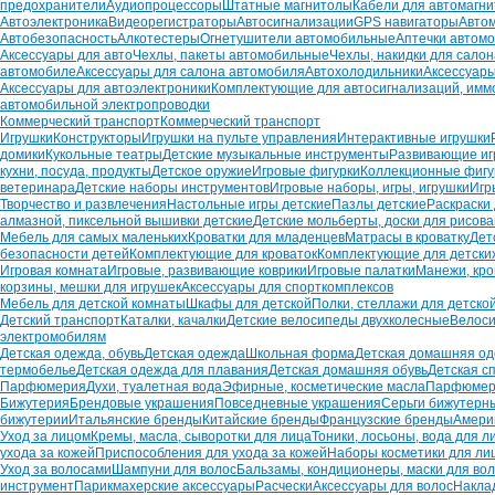
предохранители
Аудиопроцессоры
Штатные магнитолы
Кабели для автомагни
Автоэлектроника
Видеорегистраторы
Автосигнализации
GPS навигаторы
Авто
Автобезопасность
Алкотестеры
Огнетушители автомобильные
Аптечки автом
Аксессуары для авто
Чехлы, пакеты автомобильные
Чехлы, накидки для сало
автомобиле
Аксессуары для салона автомобиля
Автохолодильники
Аксессуары
Аксессуары для автоэлектроники
Комплектующие для автосигнализаций, имм
автомобильной электропроводки
Коммерческий транспорт
Коммерческий транспорт
Игрушки
Конструкторы
Игрушки на пульте управления
Интерактивные игрушки
домики
Кукольные театры
Детские музыкальные инструменты
Развивающие иг
кухни, посуда, продукты
Детское оружие
Игровые фигурки
Коллекционные фигу
ветеринара
Детские наборы инструментов
Игровые наборы, игры, игрушки
Игр
Творчество и развлечения
Настольные игры детские
Пазлы детские
Раскраски
алмазной, пиксельной вышивки детские
Детские мольберты, доски для рисов
Мебель для самых маленьких
Кроватки для младенцев
Матрасы в кроватку
Дет
безопасности детей
Комплектующие для кроваток
Комплектующие для детских
Игровая комната
Игровые, развивающие коврики
Игровые палатки
Манежи, кр
корзины, мешки для игрушек
Аксессуары для спорткомплексов
Мебель для детской комнаты
Шкафы для детской
Полки, стеллажи для детско
Детский транспорт
Каталки, качалки
Детские велосипеды двухколесные
Велоси
электромобилям
Детская одежда, обувь
Детская одежда
Школьная форма
Детская домашняя о
термобелье
Детская одежда для плавания
Детская домашняя обувь
Детская с
Парфюмерия
Духи, туалетная вода
Эфирные, косметические масла
Парфюмер
Бижутерия
Брендовые украшения
Повседневные украшения
Серьги бижутерн
бижутерии
Итальянские бренды
Китайские бренды
Французские бренды
Амери
Уход за лицом
Кремы, масла, сыворотки для лица
Тоники, лосьоны, вода для л
ухода за кожей
Приспособления для ухода за кожей
Наборы косметики для ли
Уход за волосами
Шампуни для волос
Бальзамы, кондиционеры, маски для во
инструмент
Парикмахерские аксессуары
Расчески
Аксессуары для волос
Накла