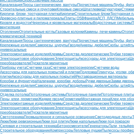
инсталляций
Опрессовочные насосы
Канализация
Тросы сантехнические, вантузы
Прочистные машины
Трубы, фит
Строительные смеси и грунтовки
Клеевые смеси
Шпатлевки
Штукатурки
Стяжки
Кирпичи, блоки, тротуарная плитка
Кирпичи
Строительные блоки
Тротуарная п
Древесно-плитные и пиломатериалы
Плиты OSB
Фанера
ДСП, ЛДСП
Мебельн
Кровля и водосток
Черепица и кровельные материалы
Водосточные системы
П
вентиляция
Отопление
Отопительные котлы
Газовые колонки
Камины, печи-камины
Отопит
климатической техникой
Канализация
Тросы сантехнические, вантузы
Прочистные машины
Трубы, фит
Крепежные изделия
Саморезы, шурупы
Гвозди
Анкеры, дюбели
Скобы, штифт
универсальные
Электромонтажные изделия
Клеммы
Средства диэлектрические
Трубки термо
Электрощитовое оборудование
Электрощиты
Аксессуары для электрощита
Ши
преобразователи
Пускатели магнитные
Приборы учета
Счетчики газа
Счетчики электроэнергии
Счетчики воды
Аксессуары для напольных покрытий и плитки
Подложка
Плинтусы, уголки, об
плитки
Аксессуары для напольных покрытий
Реставрационные материалы
Коробки и фурнитура
Наличники, коробки, доборы
Ручки дверные
Замки дверн
Крепежные изделия
Саморезы, шурупы
Гвозди
Анкеры, дюбели
Скобы, штифт
универсальные
Отделка потолка
Потолочные системы
Потолочные панели
Потолочные плит
Пены, клеи, герметики
Жидкие гвозди
Герметики
Монтажная пена
Клеи для обо
Электромонтажные изделия
Клеммы
Средства диэлектрические
Трубки термо
Электрощитовое оборудование
Электрощиты
Аксессуары для электрощита
Ши
преобразователи
Пускатели магнитные
Светотехника
Промышленное и сигнальное освещение
Светодиодные ленты
Люки
Люки ревизионные
Люки под плитку
Люки напольные
Люки под покраску
Силовая и строительная техника
Бетоносмесители
Генераторы
Тали, тельфе
Строительное оборудование
Компрессоры
Тепловые пушки
Пылесосы профес