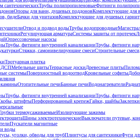
ем сантехнических
Трубы полипропиленовые
Фитинги полипроп
ддонов
Опоры для ванн, душевых поддонов
Комплектующие для 
ов, биде
Бачки для унитазов
Комплектующие для душевых гарнит
есушители
Отвод и подвод воды
Трубы водопроводные
Магистрал
антехники
Регулирующая арматура
Системы защиты от протечек
Л
ций
Опрессовочные насосы
ны
Трубы, фитинги внутренней канализации
Трубы, фитинги на
катурки
Стяжки, самонивелирующие смеси
Строительные смеси,
ки
Тротуарная плитка
ЛДСП
Мебельные щиты
Террасные доски
Древесные плиты
Пилом
ные системы
Поверхностный водоотвод
Кровельные софиты
Добо
тиляция
-камины
Отопительные печи
Банные печи
Водонагреватели
Радиат
ны
Трубы, фитинги внутренней канализации
Трубы, фитинги на
Скобы, штифты
Перфорированный крепеж
Гайки, шайбы
Заклепки
ерсальные
Трубки термоусаживаемые
Изолирующие зажимы
лектрощита
Шины электротехнические
Выключатели путевые, ко
атели
Пускатели магнитные
ки воды
усы, уголки, обводы для труб
Плинтусы для сантехники
Фуги дл