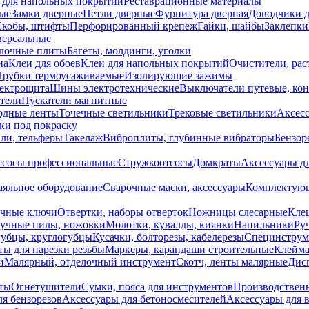
 для напольных покрытий
Реставрационные материалы
ые
Замки дверные
Петли дверные
Фурнитура дверная
Доводчики 
Скобы, штифты
Перфорированный крепеж
Гайки, шайбы
Заклепки
ерсальные
лочные плиты
Багеты, молдинги, уголки
на
Клеи для обоев
Клеи для напольных покрытий
Очистители, рас
Трубки термоусаживаемые
Изолирующие зажимы
лектрощита
Шины электротехнические
Выключатели путевые, ко
атели
Пускатели магнитные
одные ленты
Точечные светильники
Трековые светильники
Аксесс
и под покраску
ли, тельферы
Такелаж
Виброплиты, глубинные вибраторы
Бензор
сосы профессиональные
Стружкоотсосы
Домкраты
Аксессуары д
аяльное оборудование
Сварочные маски, аксессуары
Комплектующ
ечные ключи
Отвертки, наборы отверток
Ножницы слесарные
Кле
учные пилы, ножовки
Молотки, кувалды, киянки
Напильники
Ру
убцы, круглогубцы
Кусачки, болторезы, кабелерезы
Специнструм
ы для нарезки резьбы
Маркеры, карандаши строительные
Клейма
и
Малярный, отделочный инструмент
Скотч, ленты малярные
Дисп
иты
Огнетушители
Сумки, пояса для инструментов
Производствен
я бензорезов
Аксессуары для бетоносмесителей
Аксессуары для 