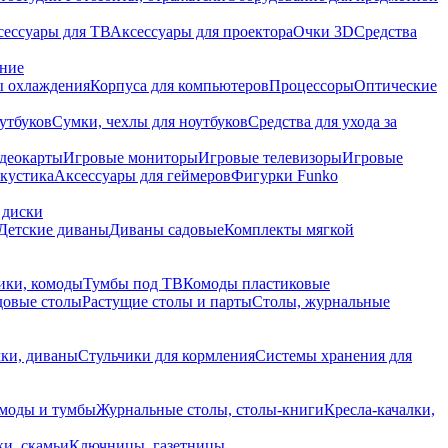
сессуары для ТВ
Аксессуары для проектора
Очки 3D
Средства
ание
 охлаждения
Корпуса для компьютеров
Процессоры
Оптические
утбуков
Сумки, чехлы для ноутбуков
Средства для ухода за
деокарты
Игровые мониторы
Игровые телевизоры
Игровые
акустика
Аксессуары для геймеров
Фигурки Funko
 диски
Детские диваны
Диваны садовые
Комплекты мягкой
ики, комоды
Тумбы под ТВ
Комоды пластиковые
довые столы
Растущие столы и парты
Столы, журнальные
ки, диваны
Стульчики для кормления
Системы хранения для
моды и тумбы
Журнальные столы, столы-книги
Кресла-качалки,
ки, скамьи
Ключницы, газетницы