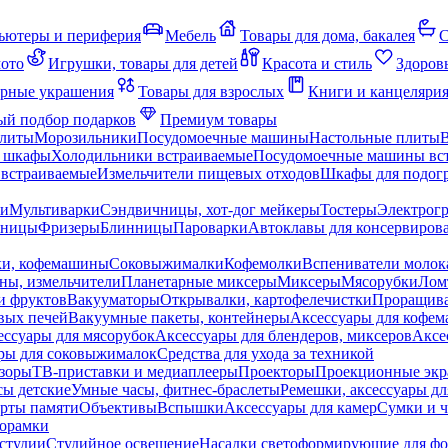
ьютеры и периферия
Мебель
Товары для дома, бакалея
С
мото
Игрушки, товары для детей
Красота и стиль
Здоров
рные украшения
Товары для взрослых
Книги и канцеляри
й подбор подарков
Премиум товары
плиты
Морозильники
Посудомоечные машины
Настольные плиты
 шкафы
Холодильники встраиваемые
Посудомоечные машины вс
встраиваемые
Измельчители пищевых отходов
Шкафы для подогр
чи
Мультиварки
Сэндвичницы, хот-дог мейкеры
Тостеры
Электрог
еницы
Фризеры
Блинницы
Пароварки
Автоклавы для консервиров
ки, кофемашины
Соковыжималки
Кофемолки
Вспениватели молок
ны, измельчители
Планетарные миксеры
Миксеры
Мясорубки
Лом
и фруктов
Вакууматоры
Открывалки, картофелечистки
Проращива
вых печей
Вакуумные пакеты, контейнеры
Аксессуары для кофе
ессуары для мясорубок
Аксессуары для блендеров, миксеров
Аксе
ры для соковыжималок
Средства для ухода за техникой
зоры
ТВ-приставки и медиаплееры
Проекторы
Проекционные эк
сы детские
Умные часы, фитнес-браслеты
Ремешки, аксессуары дл
рты памяти
Объективы
Вспышки
Аксессуары для камер
Сумки и ч
орамки
студии
Студийное освещение
Насадки светоформирующие для фо