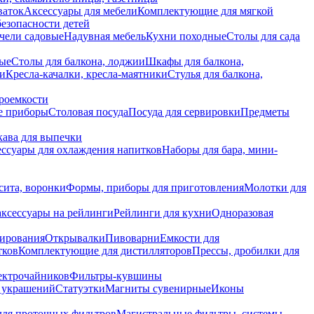
ваток
Аксессуары для мебели
Комплектующие для мягкой
безопасности детей
чели садовые
Надувная мебель
Кухни походные
Столы для сада
вые
Столы для балкона, лоджии
Шкафы для балкона,
ии
Кресла-качалки, кресла-маятники
Стулья для балкона,
роемкости
е приборы
Столовая посуда
Посуда для сервировки
Предметы
укава для выпечки
ссуары для охлаждения напитков
Наборы для бара, мини-
сита, воронки
Формы, приборы для приготовления
Молотки для
аксессуары на рейлинги
Рейлинги для кухни
Одноразовая
вирования
Открывалки
Пивоварни
Емкости для
тков
Комплектующие для дистилляторов
Прессы, дробилки для
лектрочайников
Фильтры-кувшины
я украшений
Статуэтки
Магниты сувенирные
Иконы
ля проточных фильтров
Магистральные фильтры, системы