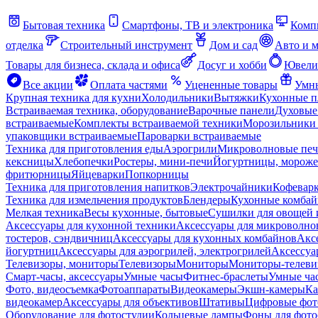
Бытовая техника
Смартфоны, ТВ и электроника
Комп
отделка
Строительный инструмент
Дом и сад
Авто и 
Товары для бизнеса, склада и офиса
Досуг и хобби
Ювели
Все акции
Оплата частями
Уцененные товары
Умны
Крупная техника для кухни
Холодильники
Вытяжки
Кухонные 
Встраиваемая техника, оборудование
Варочные панели
Духовые
встраиваемые
Комплекты встраиваемой техники
Морозильники 
упаковщики встраиваемые
Пароварки встраиваемые
Техника для приготовления еды
Аэрогрили
Микроволновые пе
кексницы
Хлебопечки
Ростеры, мини-печи
Йогуртницы, морож
фритюрницы
Яйцеварки
Попкорницы
Техника для приготовления напитков
Электрочайники
Кофевар
Техника для измельчения продуктов
Блендеры
Кухонные комбай
Мелкая техника
Весы кухонные, бытовые
Сушилки для овощей 
Аксессуары для кухонной техники
Аксессуары для микроволно
тостеров, сэндвичниц
Аксессуары для кухонных комбайнов
Акс
йогуртниц
Аксессуары для аэрогрилей, электрогрилей
Аксессуа
Телевизоры, мониторы
Телевизоры
Мониторы
Мониторы-телеви
Смарт-часы, аксессуары
Умные часы
Фитнес-браслеты
Умные ча
Фото, видеосъемка
Фотоаппараты
Видеокамеры
Экшн-камеры
Ка
видеокамер
Аксессуары для объективов
Штативы
Цифровые фот
Оборудование для фотостудии
Кольцевые лампы
Фоны для фото