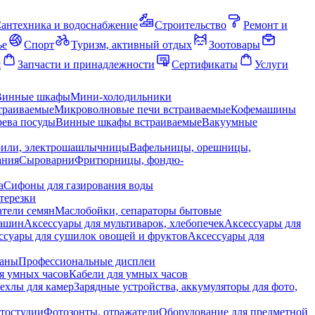
антехника и водоснабжение
Строительство
Ремонт и
ье
Спорт
Туризм, активный отдых
Зоотовары
я
Запчасти и принадлежности
Сертификаты
Услуги
Винные шкафы
Мини-холодильники
траиваемые
Микроволновые печи встраиваемые
Кофемашины
ева посуды
Винные шкафы встраиваемые
Вакуумные
рили, электрошашлычницы
Вафельницы, орешницы,
ания
Сыроварни
Фритюрницы, фондю-
а
Сифоны для газирования воды
терезки
тели семян
Маслобойки, сепараторы бытовые
машин
Аксессуары для мультиварок, хлебопечек
Аксессуары для
ссуары для сушилок овощей и фруктов
Аксессуары для
раны
Профессиональные дисплеи
я умных часов
Кабели для умных часов
ехлы для камер
Зарядные устройства, аккумуляторы для фото,
тостудии
Фотозонты, отражатели
Оборудование для предметной