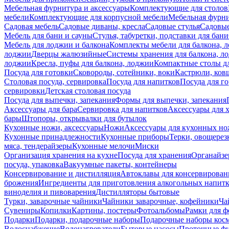
Мебельная фурнитура и аксессуары
Комплектующие для столов
мебели
Комплектующие для корпусной мебели
Мебельная фурн
Садовая мебель
Садовые диваны, кресла
Садовые стулья
Садовые
Мебель для бани и сауны
Стулья, табуретки, подставки для бани
Мебель для лоджии и балкона
Комплекты мебели для балкона, 
лоджии
Дверцы жалюзийные
Системы хранения для балкона, л
лоджии
Кресла, пуфы для балкона, лоджии
Компактные столы дл
Посуда для готовки
Сковороды, сотейники, воки
Кастрюли, ков
Столовая посуда, сервировка
Посуда для напитков
Посуда для г
сервировки
Детская столовая посуда
Посуда для выпечки, запекания
Формы для выпечки, запекания
Аксессуары для бара
Сервировка для напитков
Аксессуары для 
бары
Штопоры, открывалки для бутылок
Кухонные ножи, аксессуары
Ножи
Аксессуары для кухонных н
Кухонные принадлежности
Кухонные приборы
Терки, овощерез
мяса, тендерайзеры
Кухонные мелочи
Миски
Организация хранения на кухне
Посуда для хранения
Органайзе
посуда, упаковка
Вакуумные пакеты, контейнеры
Консервирование и дистилляция
Автоклавы для консервирован
брожения
Ингредиенты для приготовления алкогольных напит
виноделия и пивоварения
Дистилляторы бытовые
Турки, заварочные чайники
Чайники заварочные, кофейники
Ча
Сувениры
Копилки
Картины, постеры
Фотоальбомы
Рамки для ф
Подарки
Подарки, подарочные наборы
Подарочные наборы косм
Водоснабжение
Водонагреватели
Бытовые насосы
Проточные фи