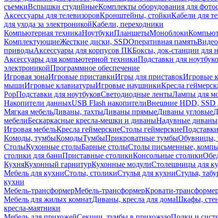
съемки
Вспышки студийные
Комплекты оборудования для фото
Аксессуары для телевизоров
Кронштейны, стойки
Кабели для т
для ухода за электроникой
Кабели, переходники
Компьютерная техника
Ноутбуки
Планшеты
Моноблоки
Компью
Комплектующие
Жесткие диски, SSD
Оперативная память
Видео
приводы
Аксессуары для корпусов ПК
Боксы, док-станции для 
Аксессуары для компьютерной техники
Подставки для ноутбук
электроникой
Программное обеспечение
Игровая зона
Игровые приставки
Игры для приставок
Игровые 
мыши
Игровые клавиатуры
Игровые наушники
Кресла геймерск
Pop
Подставки для ноутбуков
Светодиодные ленты
Лампы для м
Накопители данных
USB Flash накопители
Внешние HDD, SSD 
Мягкая мебель
Диваны, тахты
Диваны прямые
Диваны угловые
Д
мебели
Бескаркасные кресла-мешки и диваны
Надувные диваны
Игровая мебель
Кресла геймерские
Столы геймерские
Подставки
Комоды, тумбы
Комоды
Тумбы
Прикроватные тумбы
Обувницы, 
Столы
Кухонные столы
Барные столы
Столы письменные, комп
столики для бани
Приставные столики
Консольные столики
Обе
Кухня
Кухонный гарнитур
Кухонные модули
Столешницы для к
Мебель для кухни
Столы, столики
Стулья для кухни
Стулья, таб
кухни
Мебель-трансформер
Мебель-трансформер
Кровати-трансформе
Мебель для жилых комнат
Диваны, кресла для дома
Шкафы, стен
кресла-маятники
Мебель для прихожей
Секции, тумбы в прихожую
Полки и сист