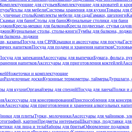
Комплектующие для стульев
Комплектующие для кроватей и кро
итура
Чехлы для мебели
Системы хранения для кухни
Товары для 
, уличные столы
Комплекты мебели для сада
Гамаки, шезлонги
Ка
Скамьи для бани
Столы для бани
Журнальные столики для бани
лоджии
Кресла-мешки для балкона
Кресла подвесные, стулья садо
оджии
Журнальные столы, столы-книги
Тумбы для балкона, лодж
я балкона, лоджии
ши, казаны
Посуда для СВЧ
Крышки и аксессуары для посуды
Гаст
орячих напитков
Посуда для подачи и хранения напитков
Столовы
Посуда для запекания
Аксессуары для выпечки
Бумага, фольга, р
хранения напитков
Аксессуары для приготовления коктейлей
Аксе
ожей
Ножеточки и комплектующие
ки
Разделочные доски
Кухонные термометры, таймеры
Дуршлаги, 
ры для кухни
Органайзеры для специй
Посуда для ланча
Полки и 
ия
Аксессуары для консервирования
Приспособления для консер
ков
Аксессуары для приготовления и хранения алкогольных напи
йники для плиты
Турки, молочники
Аксессуары для чайников, э
отографий, картин
Предметы интерьера
Шкатулки, подставки дл
етики для лица и тела
Наборы для бритья
Оформление подарков
льтры для воды
Фильтры-кувшины
Картриджи, комплектующие д