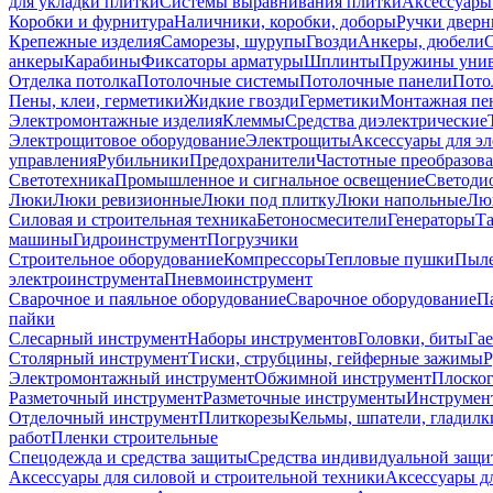
для укладки плитки
Системы выравнивания плитки
Аксессуары
Коробки и фурнитура
Наличники, коробки, доборы
Ручки дверн
Крепежные изделия
Саморезы, шурупы
Гвозди
Анкеры, дюбели
анкеры
Карабины
Фиксаторы арматуры
Шплинты
Пружины унив
Отделка потолка
Потолочные системы
Потолочные панели
Пото
Пены, клеи, герметики
Жидкие гвозди
Герметики
Монтажная пе
Электромонтажные изделия
Клеммы
Средства диэлектрические
Электрощитовое оборудование
Электрощиты
Аксессуары для э
управления
Рубильники
Предохранители
Частотные преобразов
Светотехника
Промышленное и сигнальное освещение
Светоди
Люки
Люки ревизионные
Люки под плитку
Люки напольные
Люк
Силовая и строительная техника
Бетоносмесители
Генераторы
Та
машины
Гидроинструмент
Погрузчики
Строительное оборудование
Компрессоры
Тепловые пушки
Пыле
электроинструмента
Пневмоинструмент
Сварочное и паяльное оборудование
Сварочное оборудование
П
пайки
Слесарный инструмент
Наборы инструментов
Головки, биты
Га
Столярный инструмент
Тиски, струбцины, гейферные зажимы
Р
Электромонтажный инструмент
Обжимной инструмент
Плоског
Разметочный инструмент
Разметочные инструменты
Инструмент
Отделочный инструмент
Плиткорезы
Кельмы, шпатели, гладилк
работ
Пленки строительные
Спецодежда и средства защиты
Средства индивидуальной защ
Аксессуары для силовой и строительной техники
Аксессуары дл