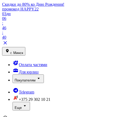
Скидки до 80% ко Дню Рождения!
промокод HAPPY22
03
дн
06
:
46
:
40
г. Минск
Оплата частями
Для юрлиц
Покупателям
Telegram
+375 29
302 10 21
Еще