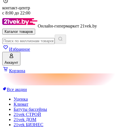
контакт-центр
с
8:00
до
22:00
Онлайн-гипермаркет 21vek.by
Каталог товаров
Избранное
Аккаунт
Корзина
Все акции
Уценка
Климат
Батуты бассейны
21vek СТРОЙ
21vek ДОМ
21vek БИЗНЕС