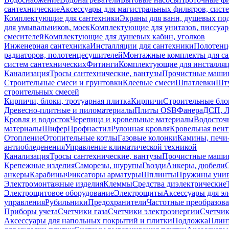
сантехнические
Аксессуары для магистральных фильтров, сист
Комплектующие для сантехники
Экраны для ванн, душевых по
для умывальников, моек
Комплектующие для унитазов, писсуар
смесителей
Комплектующие для душевых кабин, уголков
Инженерная сантехника
Инсталляции для сантехники
Полотенц
радиаторов, полотенцесушителей
Монтажные комплекты для с
систем сантехнических
Фитинги
Комплектующие для инсталля
Канализация
Тросы сантехнические, вантузы
Прочистные маши
Строительные смеси и грунтовки
Клеевые смеси
Шпатлевки
Шту
строительных смесей
Кирпичи, блоки, тротуарная плитка
Кирпичи
Строительные бло
Древесно-плитные и пиломатериалы
Плиты OSB
Фанера
ДСП, 
Кровля и водосток
Черепица и кровельные материалы
Водосточ
материалы
Шифер
Профнастил
Рулонная кровля
Кровельная вен
Отопление
Отопительные котлы
Газовые колонки
Камины, печи
антиобледенения
Управление климатической техникой
Канализация
Тросы сантехнические, вантузы
Прочистные маши
Крепежные изделия
Саморезы, шурупы
Гвозди
Анкеры, дюбели
анкеры
Карабины
Фиксаторы арматуры
Шплинты
Пружины унив
Электромонтажные изделия
Клеммы
Средства диэлектрические
Электрощитовое оборудование
Электрощиты
Аксессуары для э
управления
Рубильники
Предохранители
Частотные преобразов
Приборы учета
Счетчики газа
Счетчики электроэнергии
Счетчи
Аксессуары для напольных покрытий и плитки
Подложка
Плинт