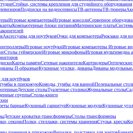
студии
Стойки, системы крепления для студийного оборудования
елевизоров
Подписки на видеосервисы
ТВ-антенны
ТВ-тюнеры
Ак
теры
Игровые компьютеры
Игровые консоли
Серверное оборудов
карты
Компьютерные блоки питания
Материнские платы
Системы
накопителей
ов
Аксессуары для ноутбуков
Очки для компьютера
Рюкзаки для но
контроллеры
Игровые ноутбуки
Игровые компьютеры
Игровые ви
ие
Столы геймерские
Игровые микрофоны
Игровая мультимедиа 
ониторов
диски
Карты памяти
Сетевые накопители
Картридеры
Оптические
иваны П-образные
Кухонные уголки, диваны
Диваны модульные
 для ноутбуков
тумбы в прихожую
Комоды, тумбы для ванной
Пеленальные стол
ьютерные
Детские столы
Туалетные столики
Журнальные столы
Са
денные группы
Столы-книги
ухни
уреты барные
Кухонный гарнитур
Кухонные модули
Кухонные угол
ры
Детские кроватки-трансформеры
Столы-трансформеры
ки, секции
Полки, стеллажи, системы хранения
Стулья, кресла
Ко
емы хранения в прихожую
Вешалки, подставки для зонтов
Банкет