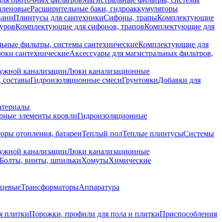
иленовые
Расширительные баки, гидроаккумуляторы
ванн
Плинтусы для сантехники
Сифоны, трапы
Комплектующие
уров
Комплектующие для сифонов, трапов
Комплектующие для
ьные фильтры, системы сантехнические
Комплектующие для
юки сантехнические
Аксессуары для магистральных фильтров,
ружной канализации
Люки канализационные
 составы
Гидроизоляционные смеси
Грунтовки
Добавки для
атериалы
рные элементы кровли
Гидроизоляционные
оры отопления, батареи
Теплый пол
Теплые плинтусы
Системы
ружной канализации
Люки канализационные
Болты, винты, шпильки
Хомуты
Химические
нцевые
Трансформаторы
Аппаратура
я плитки
Порожки, профили для пола и плитки
Приспособления