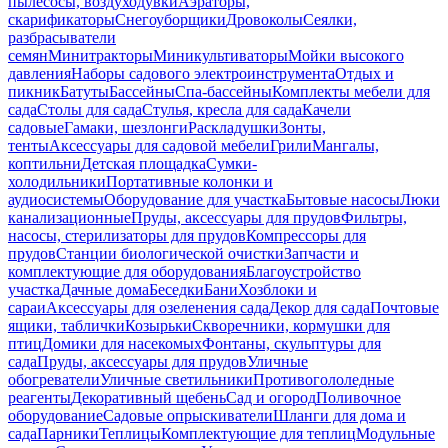
пылесосы, воздуходувки
Аэраторы,
скарификаторы
Снегоуборщики
Дровоколы
Сеялки,
разбрасыватели
семян
Минитракторы
Миникультиваторы
Мойки высокого
давления
Наборы садового электроинструмента
Отдых и
пикник
Батуты
Бассейны
Спа-бассейны
Комплекты мебели для
сада
Столы для сада
Стулья, кресла для сада
Качели
садовые
Гамаки, шезлонги
Раскладушки
Зонты,
тенты
Аксессуары для садовой мебели
Грили
Мангалы,
коптильни
Детская площадка
Сумки-
холодильники
Портативные колонки и
аудиосистемы
Оборудование для участка
Бытовые насосы
Люки
канализационные
Пруды, аксессуары для прудов
Фильтры,
насосы, стерилизаторы для прудов
Компрессоры для
прудов
Станции биологической очистки
Запчасти и
комплектующие для оборудования
Благоустройство
участка
Дачные дома
Беседки
Бани
Хозблоки и
сараи
Аксессуары для озеленения сада
Декор для сада
Почтовые
ящики, таблички
Козырьки
Скворечники, кормушки для
птиц
Домики для насекомых
Фонтаны, скульптуры для
сада
Пруды, аксессуары для прудов
Уличные
обогреватели
Уличные светильники
Противогололедные
реагенты
Декоративный щебень
Сад и огород
Поливочное
оборудование
Садовые опрыскиватели
Шланги для дома и
сада
Парники
Теплицы
Комплектующие для теплиц
Модульные