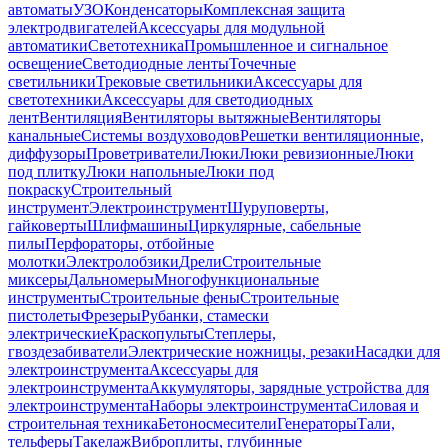
автоматы
УЗО
Конденсаторы
Комплексная защита
электродвигателей
Аксессуары для модульной
автоматики
Светотехника
Промышленное и сигнальное
освещение
Светодиодные ленты
Точечные
светильники
Трековые светильники
Аксессуары для
светотехники
Аксессуары для светодиодных
лент
Вентиляция
Вентиляторы вытяжные
Вентиляторы
канальные
Системы воздуховодов
Решетки вентиляционные,
диффузоры
Проветриватели
Люки
Люки ревизионные
Люки
под плитку
Люки напольные
Люки под
покраску
Строительный
инструмент
Электроинструмент
Шуруповерты,
гайковерты
Шлифмашины
Циркулярные, сабельные
пилы
Перфораторы, отбойные
молотки
Электролобзики
Дрели
Строительные
миксеры
Дальномеры
Многофункциональные
инструменты
Строительные фены
Строительные
пистолеты
Фрезеры
Рубанки, стамески
электрические
Краскопульты
Степлеры,
гвоздезабиватели
Электрические ножницы, резаки
Насадки для
электроинструмента
Аксессуары для
электроинструмента
Аккумуляторы, зарядные устройства для
электроинструмента
Наборы электроинструмента
Силовая и
строительная техника
Бетоносмесители
Генераторы
Тали,
тельферы
Такелаж
Виброплиты, глубинные