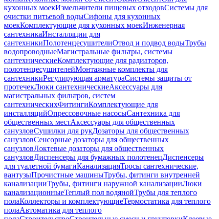
кухонных моек
Измельчители пищевых отходов
Системы для
очистки питьевой воды
Сифоны для кухонных
моек
Комплектующие для кухонных моек
Инженерная
сантехника
Инсталляции для
сантехники
Полотенцесушители
Отвод и подвод воды
Трубы
водопроводные
Магистральные фильтры, системы
сантехнические
Комплектующие для радиаторов,
полотенцесушителей
Монтажные комплекты для
сантехники
Регулирующая арматура
Системы защиты от
протечек
Люки сантехнические
Аксессуары для
магистральных фильтров, систем
сантехнических
Фитинги
Комплектующие для
инсталляций
Опрессовочные насосы
Сантехника для
общественных мест
Аксессуары для общественных
санузлов
Сушилки для рук
Дозаторы для общественных
санузлов
Сенсорные дозаторы для общественных
санузлов
Локтевые дозаторы для общественных
санузлов
Диспенсеры для бумажных полотенец
Диспенсеры
для туалетной бумаги
Канализация
Тросы сантехнические,
вантузы
Прочистные машины
Трубы, фитинги внутренней
канализации
Трубы, фитинги наружной канализации
Люки
канализационные
Теплый пол водяной
Трубы для теплого
пола
Коллекторы и комплектующие
Термостатика для теплого
пола
Автоматика для теплого
пола
Строительство
Строительные смеси и грунтовки
Клеевые