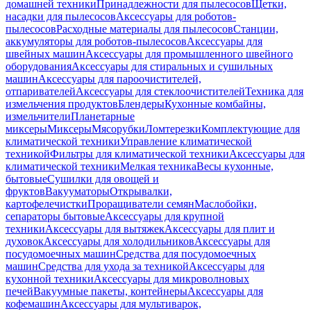
домашней техники
Принадлежности для пылесосов
Щетки,
насадки для пылесосов
Аксессуары для роботов-
пылесосов
Расходные материалы для пылесосов
Станции,
аккумуляторы для роботов-пылесосов
Аксессуары для
швейных машин
Аксессуары для промышленного швейного
оборудования
Аксессуары для стиральных и сушильных
машин
Аксессуары для пароочистителей,
отпаривателей
Аксессуары для стеклоочистителей
Техника для
измельчения продуктов
Блендеры
Кухонные комбайны,
измельчители
Планетарные
миксеры
Миксеры
Мясорубки
Ломтерезки
Комплектующие для
климатической техники
Управление климатической
техникой
Фильтры для климатической техники
Аксессуары для
климатической техники
Мелкая техника
Весы кухонные,
бытовые
Сушилки для овощей и
фруктов
Вакууматоры
Открывалки,
картофелечистки
Проращиватели семян
Маслобойки,
сепараторы бытовые
Аксессуары для крупной
техники
Аксессуары для вытяжек
Аксессуары для плит и
духовок
Аксессуары для холодильников
Аксессуары для
посудомоечных машин
Средства для посудомоечных
машин
Средства для ухода за техникой
Аксессуары для
кухонной техники
Аксессуары для микроволновых
печей
Вакуумные пакеты, контейнеры
Аксессуары для
кофемашин
Аксессуары для мультиварок,