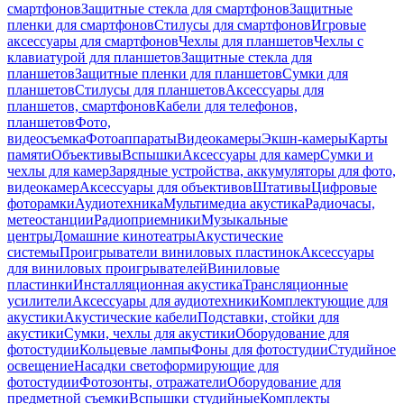
смартфонов
Защитные стекла для смартфонов
Защитные
пленки для смартфонов
Стилусы для смартфонов
Игровые
аксессуары для смартфонов
Чехлы для планшетов
Чехлы с
клавиатурой для планшетов
Защитные стекла для
планшетов
Защитные пленки для планшетов
Сумки для
планшетов
Стилусы для планшетов
Аксессуары для
планшетов, смартфонов
Кабели для телефонов,
планшетов
Фото,
видеосъемка
Фотоаппараты
Видеокамеры
Экшн-камеры
Карты
памяти
Объективы
Вспышки
Аксессуары для камер
Сумки и
чехлы для камер
Зарядные устройства, аккумуляторы для фото,
видеокамер
Аксессуары для объективов
Штативы
Цифровые
фоторамки
Аудиотехника
Мультимедиа акустика
Радиочасы,
метеостанции
Радиоприемники
Музыкальные
центры
Домашние кинотеатры
Акустические
системы
Проигрыватели виниловых пластинок
Аксессуары
для виниловых проигрывателей
Виниловые
пластинки
Инсталляционная акустика
Трансляционные
усилители
Аксессуары для аудиотехники
Комплектующие для
акустики
Акустические кабели
Подставки, стойки для
акустики
Сумки, чехлы для акустики
Оборудование для
фотостудии
Кольцевые лампы
Фоны для фотостудии
Студийное
освещение
Насадки светоформирующие для
фотостудии
Фотозонты, отражатели
Оборудование для
предметной съемки
Вспышки студийные
Комплекты