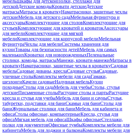
мебель
Шкафы для детской
Полки, стеллажи для
детской
Детские комоды
Кровати детские
Детские
матрасы
Матрасы в кроватку
Наматрасники, защитные чехлы
детские
Мебель для детского сада
Мебельная фурнитура и
аксессуары
Комплектующие для столов
Комплектующие для
стульев
Комплектующие для кроватей и кроваток
Аксессуары
для мебели
Комплектующие для мягкой
мебели
Комплектующие для корпусной мебели
Мебельная
фурнитура
Чехлы для мебели
Системы хранения для
кухни
Товары для безопасности детей
Мебель для самых
маленьких
Кроватки для новорожденных
Пеленальные
столики, комоды, матрасы
Манежи, кровати-манежи
Матрасы в
кроватку
Наматрасники, защитные чехлы в кроватку
Садовая
мебель
Садовые диваны, кресла
Садовые стулья
Садовые,
уличные столы
Комплекты мебели для сада
Гамаки,
шезлонги
Качели садовые
Надувная мебель
Кухни
походные
Столы для сада
Мебель для учебы
Столы, стулья
детские
Письменные столы
Растущие столы и парты
Растущие
кресла и стулья для учебы
Мебель для бани и сауны
Стулья,
табуретки, подставки для бани
Скамьи для бани
Столы для
бани
Журнальные столики для бани
Мебель для кабинета и
офиса
Столы офисные, компьютерные
Кресла, стулья для
офиса
Мягкая мебель для офиса
Шкафы офисные
Стеллажи,
полки для документов
Офисные тумбы
Комплекты мебели для
кабинета
Мебель для лоджии и балкона
Комплекты мебели для