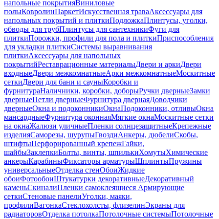
напольные покрытия
Виниловые
полы
Ковролин
Паркет
Искусственная трава
Аксессуары для
напольных покрытий и плитки
Подложка
Плинтусы, уголки,
обводы для труб
Плинтусы для сантехники
Фуги для
плитки
Порожки, профили для пола и плитки
Приспособления
для укладки плитки
Системы выравнивания
плитки
Аксессуары для напольных
покрытий
Реставрационные материалы
Двери и арки
Двери
входные
Двери межкомнатные
Арки межкомнатные
Москитные
сетки
Двери для бани и сауны
Коробки и
фурнитура
Наличники, коробки, доборы
Ручки дверные
Замки
дверные
Петли дверные
Фурнитура дверная
Доводчики
дверные
Окна и подоконники
Окна
Подоконники, отливы
Окна
мансардные
Фурнитура оконная
Мягкие окна
Москитные сетки
на окна
Жалюзи уличные
Пленки солнцезащитные
Крепежные
изделия
Саморезы, шурупы
Гвозди
Анкеры, дюбели
Скобы,
штифты
Перфорированный крепеж
Гайки,
шайбы
Заклепки
Болты, винты, шпильки
Хомуты
Химические
анкеры
Карабины
Фиксаторы арматуры
Шплинты
Пружины
универсальные
Отделка стен
Обои
Жидкие
обои
Фотообои
Штукатурки декоративные
Декоративный
камень
Скинали
Пленки самоклеящиеся
Армирующие
сетки
Стеновые панели
Уголки, маяки,
профили
Вагонка
Стеклохолсты, флизелин
Экраны для
радиаторов
Отделка потолка
Потолочные системы
Потолочные