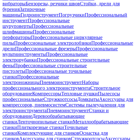
вибраторы
Бензорезы, резчики швов
Стойки, дрели для
бурения
Затирочные
машины
Гидроинструмент
Погрузчики
Профессиональный
инструмент
Профессиональные
шуруповерты
Профессиональные
шлифмашины
Профессиональные
перфораторы
Профессиональные циркулярные
пилы
Профессиональные электролобзики
Профессиональные
дрели
Профессиональные фрезеры
Профессиональные
мультиинструменты
Профессиональные
электрорубанки
Профессиональные строительные
фены
Профессиональные строительные
пистолеты
Профессиональные точильные
станки
Профессиональные
электроножницы
Пневмоинструмент
Наборы
профессионального электроинструмента
Строительное
оборудование
Компрессоры
Тепловые пушки
Пылесосы
профессиональные
Стружкоотсосы
Домкраты
Аксессуары для
компрессоров, пневмосистем
Системы пылеудаления для
электроинструмента
Пневмоинструмент
Станки и
оборудование
Деревообрабатывающие
станки
Ленточнопильные станки
Металлообрабатывающие
станки
Плиткорезные станки
Точильные
станки
Комплектующие для станков
Оснастка для
станков
Аксессуары для станков
Стружкоотсосы
Аксессуары