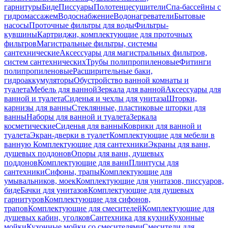
гарнитуры
Биде
Писсуары
Полотенцесушители
Спа-бассейны с
гидромассажем
Водоснабжение
Водонагреватели
Бытовые
насосы
Проточные фильтры для воды
Фильтры-
кувшины
Картриджи, комплектующие для проточных
фильтров
Магистральные фильтры, системы
сантехнические
Аксессуары для магистральных фильтров,
систем сантехнических
Трубы полипропиленовые
Фитинги
полипропиленовые
Расширительные баки,
гидроаккумуляторы
Обустройство ванной комнаты и
туалета
Мебель для ванной
Зеркала для ванной
Аксессуары для
ванной и туалета
Сиденья и чехлы для унитаза
Шторки,
карнизы для ванны
Стеклянные, пластиковые шторки для
ванны
Наборы для ванной и туалета
Зеркала
косметические
Сиденья для ванны
Коврики для ванной и
туалета
Экран-дверки в туалет
Комплектующие для мебели в
ванную
Комплектующие для сантехники
Экраны для ванн,
душевых поддонов
Опоры для ванн, душевых
поддонов
Комплектующие для ванн
Плинтусы для
сантехники
Сифоны, трапы
Комплектующие для
умывальников, моек
Комплектующие для унитазов, писсуаров,
биде
Бачки для унитазов
Комплектующие для душевых
гарнитуров
Комплектующие для сифонов,
трапов
Комплектующие для смесителей
Комплектующие для
душевых кабин, уголков
Сантехника для кухни
Кухонные
мойки
Кухонные мойки со смесителями
Смесители для