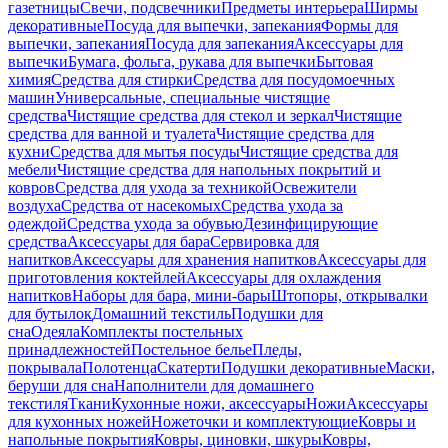
газетницы
Свечи, подсвечники
Предметы интерьера
Ширмы
декоративные
Посуда для выпечки, запекания
Формы для
выпечки, запекания
Посуда для запекания
Аксессуары для
выпечки
Бумага, фольга, рукава для выпечки
Бытовая
химия
Средства для стирки
Средства для посудомоечных
машин
Универсальные, специальные чистящие
средства
Чистящие средства для стекол и зеркал
Чистящие
средства для ванной и туалета
Чистящие средства для
кухни
Средства для мытья посуды
Чистящие средства для
мебели
Чистящие средства для напольных покрытий и
ковров
Средства для ухода за техникой
Освежители
воздуха
Средства от насекомых
Средства ухода за
одеждой
Средства ухода за обувью
Дезинфицирующие
средства
Аксессуары для бара
Сервировка для
напитков
Аксессуары для хранения напитков
Аксессуары для
приготовления коктейлей
Аксессуары для охлаждения
напитков
Наборы для бара, мини-бары
Штопоры, открывалки
для бутылок
Домашний текстиль
Подушки для
сна
Одеяла
Комплекты постельных
принадлежностей
Постельное белье
Пледы,
покрывала
Полотенца
Скатерти
Подушки декоративные
Маски,
беруши для сна
Наполнители для домашнего
текстиля
Ткани
Кухонные ножи, аксессуары
Ножи
Аксессуары
для кухонных ножей
Ножеточки и комплектующие
Ковры и
напольные покрытия
Ковры, циновки, шкуры
Ковры,