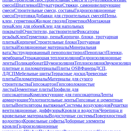
смеси
Шпатлевки
Штукатурки
Стяжки, самонивелирующие
смеси
Строительные смеси, составы
Гидроизоляционные
смеси
Грунтовки
Добавки для строительных смесей
Пены,
клеи, герметики
Жидкие гвозди
Герметики
Монтажная
пена
Клеи для обоев
Клеи для напольных
покрытий
Очистители, растворители
Фиксаторы
резьбы
Клеи
Герметики, пены
Кирпичи, блоки, тротуарная
плитка
Кирпичи
Строительные блоки
Тротуарная
плитка
Изоляционные материалы
Минеральная
вата
Экструдированный пенополистирол
Пенопласт
Пленки,
мембраны
Отражающая теплоизоляция
Гидроизоляционные
ленты
Поликарбонат
Шумоизоляция
Теплоизоляция
Звукоизоляц
плитные и пиломатериалы
Плиты OSB
Фанера
ДСП,
ЛДСП
Мебельные щиты
Террасные доски
Древесные
плиты
Пиломатериалы
Материалы для сухого
строительства
Гипсокартон
Гипсоволокнистые
листы
Цементные плиты
Профили для
гипсокартона
Комплектующие для гипсокартона
Ленты
армирующие
Уплотнительные ленты
Гипсовые и цементные
плиты
Вентиляторы вытяжные
Системы воздуховодов
Решетки
вентиляционные, диффузоры
Кровля и водосток
Черепица и
кровельные материалы
Водосточные системы
Поверхностный
водоотвод
Кровельные софиты
Доборные элементы
кровли
Гидроизоляционные