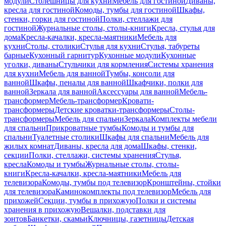
модули
Столешницы для кухни
Мебель для гостиной
Диваны,
кресла для гостиной
Комоды, тумбы для гостиной
Шкафы,
стенки, горки для гостиной
Полки, стеллажи для
гостиной
Журнальные столы, столы-книги
Кресла, стулья для
дома
Кресла-качалки, кресла-маятники
Мебель для
кухни
Столы, столики
Стулья для кухни
Стулья, табуреты
барные
Кухонный гарнитур
Кухонные модули
Кухонные
уголки, диваны
Стульчики для кормления
Системы хранения
для кухни
Мебель для ванной
Тумбы, консоли для
ванной
Шкафы, пеналы для ванной
Шкафчики, полки для
ванной
Зеркала для ванной
Аксессуары для ванной
Мебель-
трансформер
Мебель-трансформер
Кровати-
трансформеры
Детские кроватки-трансформеры
Столы-
трансформеры
Мебель для спальни
Зеркала
Комплекты мебели
для спальни
Прикроватные тумбы
Комоды и тумбы для
спальни
Туалетные столики
Шкафы для спальни
Мебель для
жилых комнат
Диваны, кресла для дома
Шкафы, стенки,
секции
Полки, стеллажи, системы хранения
Стулья,
кресла
Комоды и тумбы
Журнальные столы, столы-
книги
Кресла-качалки, кресла-маятники
Мебель для
телевизора
Комоды, тумбы под телевизор
Кронштейны, стойки
для телевизора
Каминокомплекты под телевизор
Мебель для
прихожей
Секции, тумбы в прихожую
Полки и системы
хранения в прихожую
Вешалки, подставки для
зонтов
Банкетки, скамьи
Ключницы, газетницы
Детская