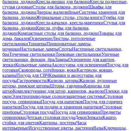
балкона, лоджии
Кресла-мешки для балкона
Кресла подвесные,
стулья садовые
Столы для балкона, лоджии
Шкафы для
балкона, лоджии
Дверцы жалюзийные
Системы хранения для
балкона, лоджии
Журнальные столы, столы-книги
Тумбы для
балкона, лоджии
Кресла-качалки, кресла-маятники
Стулья для
балкона, лоджии
Кресла, пуфы для балкона,
лоджии
Компактные столы для балкона, лоджии
Товары для
дома, бакалея
Освещение
Люстры, потолочные
светильники
Торшеры
Прикроватные лампы,
ночники
Настольные лампы
Споты
Настенные светильники,
бра
Точечные светильники
Трековые светильники
Уличные
светильники, фонари, бра
Лампы
Освещение для картин,
зеркал
Кольцевые лампы
Аксессуары для освещения
Посуда для
готовки
Сковороды, сотейники, воки
Кастрюли, ковши,
казаны
Посуда для СВЧ
Крышки и аксессуары для
посуды
Гастроемкости
Жалюзи, шторы
Жалюзи, рулонные
шторы, римские шторы
Шторы, гардины
Карнизы для
штор
Комплектующие для штор, карнизов, жалюзи
Пленки для
окон
Электроприводные солнцезащитные системы
Столовая
посуда, сервировка
Посуда для напитков
Посуда для горячих
напитков
Посуда для подачи и хранения напитков
Столовые
приборы
Столовая посуда
Посуда для сервировки
Предметы
сервировки
Детская столовая посуда
Декор
Зеркала
Кашпо,
стойки для цветов
Картины, постеры
Часы
интерьерные
Искусственные цветы, растения
Вазы
Ключницы,