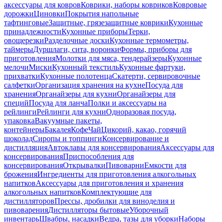
аксессуары для ковров
Коврики, наборы ковриков
Ковровые
дорожки
Циновки
Покрытия напольные
тафтинговые
Защитные, грязезащитные коврики
Кухонные
принадлежности
Кухонные приборы
Терки,
овощерезки
Разделочные доски
Кухонные термометры,
таймеры
Дуршлаги, сита, воронки
Формы, приборы для
приготовления
Молотки для мяса, тендерайзеры
Кухонные
мелочи
Миски
Кухонный текстиль
Кухонные фартуки,
прихватки
Кухонные полотенца
Скатерти, сервировочные
салфетки
Организация хранения на кухне
Посуда для
хранения
Органайзеры для кухни
Органайзеры для
специй
Посуда для ланча
Полки и аксессуары на
рейлинги
Рейлинги для кухни
Одноразовая посуда,
упаковка
Вакуумные пакеты,
контейнеры
Бакалея
Кофе
Чай
Цикорий, какао, горячий
шоколад
Сиропы и топпинги
Консервирование и
дистилляция
Автоклавы для консервирования
Аксессуары для
консервирования
Приспособления для
консервирования
Открывалки
Пивоварни
Емкости для
брожения
Ингредиенты для приготовления алкогольных
напитков
Аксессуары для приготовления и хранения
алкогольных напитков
Комплектующие для
дистилляторов
Прессы, дробилки для виноделия и
пивоварения
Дистилляторы бытовые
Уборочный
инвентарь
Швабры, насадки
Ведра, тазы для уборки
Наборы