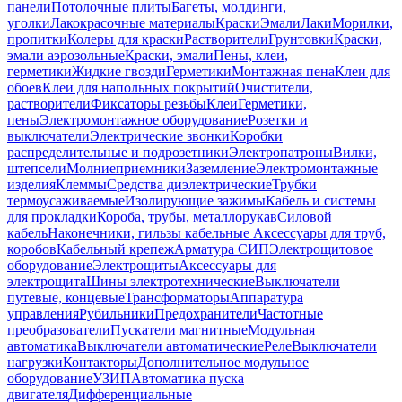
панели
Потолочные плиты
Багеты, молдинги,
уголки
Лакокрасочные материалы
Краски
Эмали
Лаки
Морилки,
пропитки
Колеры для краски
Растворители
Грунтовки
Краски,
эмали аэрозольные
Краски, эмали
Пены, клеи,
герметики
Жидкие гвозди
Герметики
Монтажная пена
Клеи для
обоев
Клеи для напольных покрытий
Очистители,
растворители
Фиксаторы резьбы
Клеи
Герметики,
пены
Электромонтажное оборудование
Розетки и
выключатели
Электрические звонки
Коробки
распределительные и подрозетники
Электропатроны
Вилки,
штепсели
Молниеприемники
Заземление
Электромонтажные
изделия
Клеммы
Средства диэлектрические
Трубки
термоусаживаемые
Изолирующие зажимы
Кабель и системы
для прокладки
Короба, трубы, металлорукав
Силовой
кабель
Наконечники, гильзы кабельные
Аксессуары для труб,
коробов
Кабельный крепеж
Арматура СИП
Электрощитовое
оборудование
Электрощиты
Аксессуары для
электрощита
Шины электротехнические
Выключатели
путевые, концевые
Трансформаторы
Аппаратура
управления
Рубильники
Предохранители
Частотные
преобразователи
Пускатели магнитные
Модульная
автоматика
Выключатели автоматические
Реле
Выключатели
нагрузки
Контакторы
Дополнительное модульное
оборудование
УЗИП
Автоматика пуска
двигателя
Дифференциальные