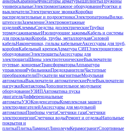
анкеры
Карабины
Фиксаторы арматуры
Шплинты
Пружины
универсальные
Электромонтажное оборудование
Розетки и
выключатели
Электрические звонки
Коробки
распределительные и подрозетники
Электропатроны
Вилки,
штепсели
Заземление
Электромонтажные
изделия
Клеммы
Средства диэлектрические
Трубки
термоусаживаемые
Изолирующие зажимы
Кабель и системы
для прокладки
Короба, трубы, металлорукав
Силовой
кабель
Наконечники, гильзы кабельные
Аксессуары для труб,
коробов
Кабельный крепеж
Арматура СИП
Электрощитовое
оборудование
Электрощиты
Аксессуары для
электрощита
Шины электротехнические
Выключатели
путевые, концевые
Трансформаторы
Аппаратура
управления
Рубильники
Предохранители
Частотные
преобразователи
Пускатели магнитные
Модульная
автоматика
Выключатели автоматические
Реле
Выключатели
нагрузки
Контакторы
Дополнительное модульное
оборудование
УЗИП
Автоматика пуска
двигателя
Дифференциальные
автоматы
УЗО
Конденсаторы
Комплексная защита
электродвигателей
Аксессуары для модульной
автоматики
Приборы учета
Счетчики газа
Счетчики
электроэнергии
Счетчики воды
Ремонт и отделка
Напольные
покрытия и
плитка
Плитка
Ламинат
Линолеум
Керамогранит
Спортивные