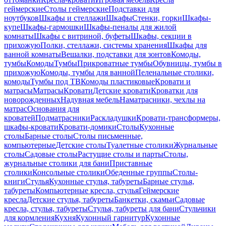
геймерские
Столы геймерские
Подставки для
ноутбуков
Шкафы и стеллажи
Шкафы
Стенки, горки
Шкафы-
купе
Шкафы-гармошки
Шкафы-пеналы для жилой
комнаты
Шкафы с витриной, буфеты
Шкафы, секции в
прихожую
Полки, стеллажи, системы хранения
Шкафы для
ванной комнаты
Вешалки, подставки для зонтов
Комоды,
тумбы
Комоды
Тумбы
Прикроватные тумбы
Обувницы, тумбы в
прихожую
Комоды, тумбы для ванной
Пеленальные столики,
комоды
Тумбы под ТВ
Комоды пластиковые
Кровати и
матрасы
Матрасы
Кровати
Детские кровати
Кроватки для
новорожденных
Надувная мебель
Наматрасники, чехлы на
матрас
Основания для
кроватей
Подматрасники
Раскладушки
Кровати-трансформеры,
шкафы-кровати
Кровати-домики
Столы
Кухонные
столы
Барные столы
Столы письменные,
компьютерные
Детские столы
Туалетные столики
Журнальные
столы
Садовые столы
Растущие столы и парты
Столы,
журнальные столики для бани
Приставные
столики
Консольные столики
Обеденные группы
Столы-
книги
Стулья
Кухонные стулья, табуреты
Барные стулья,
табуреты
Компьютерные кресла, стулья
Геймерские
кресла
Детские стулья, табуреты
Банкетки, скамьи
Садовые
кресла, стулья, табуреты
Стулья, табуреты для бани
Стульчики
для кормления
Кухня
Кухонный гарнитур
Кухонные