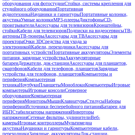
оборудования для фотостудии
Стойки, системы крепления для
студийного оборудования
Портативная
аудиотехника
Наушники и гарнитуры
Портативные колонки,
акустика
Умные колонки
MP3-плееры
Диктофоны
CD-
проигрыватели
Аксессуары для телевизоров
Кронштейны,
стойки
Кабели для телевизоров
Подписки на видеосервисы
ТВ-
антенны
ТВ-тюнеры
Аксессуары для ТВ
Аксессуары для
проектора
Очки 3D
Средства для ухода за
электроникой
Кабели, переходники
Аксессуары для
портативных устройств
Портативные аккумуляторы
Элементы
питания, зарядные устройства
Аккумуляторные
батареи
Держатели, док-станции
Аксессуары для планшетов,
смартфонов
Кабели для телефонов, планшетов
Зарядные
устройства для телефонов, планшетов
Компьютеры и
периферия
Компьютерная
техника
Ноутбуки
Планшеты
Моноблоки
Компьютеры
Игровые
компьютеры
Игровые консоли
Серверное
оборудование
Компьютерная
периферия
Мониторы
Мыши
Клавиатуры
Стилусы
Наборы
периферии
Источники бесперебойного питания
Батареи для
ИБП
Стабилизаторы напряжения
Инверторы
напряжения
Сетевые фильтры, удлинители
Веб-
камеры
Игровые контроллеры
Мультимедиа
акустика
Наушники и гарнитуры
Компьютерные кабели,
переходники
Зарядные, аккумуляторы
Док-станции,