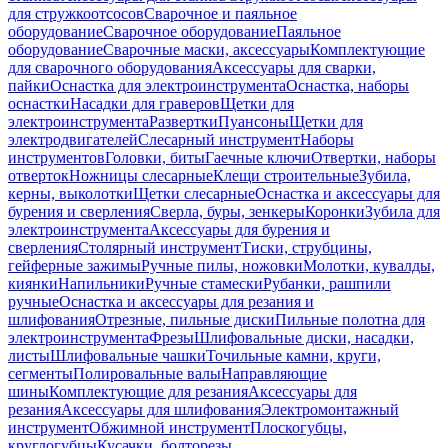
для стружкоотсосов
Сварочное и паяльное
оборудование
Сварочное оборудование
Паяльное
оборудование
Сварочные маски, аксессуары
Комплектующие
для сварочного оборудования
Аксессуары для сварки,
пайки
Оснастка для электроинструмента
Оснастка, наборы
оснастки
Насадки для граверов
Щетки для
электроинструмента
Развертки
Пуансоны
Щетки для
электродвигателей
Слесарный инструмент
Наборы
инструментов
Головки, биты
Гаечные ключи
Отвертки, наборы
отверток
Ножницы слесарные
Клещи строительные
Зубила,
керны, выколотки
Щетки слесарные
Оснастка и аксессуары для
бурения и сверления
Сверла, буры, зенкеры
Коронки
Зубила для
электроинструмента
Аксессуары для бурения и
сверления
Столярный инструмент
Тиски, струбцины,
гейферные зажимы
Ручные пилы, ножовки
Молотки, кувалды,
киянки
Напильники
Ручные стамески
Рубанки, рашпили
ручные
Оснастка и аксессуары для резания и
шлифования
Отрезные, пильные диски
Пильные полотна для
электроинструмента
Фрезы
Шлифовальные диски, насадки,
листы
Шлифовальные чашки
Точильные камни, круги,
сегменты
Полировальные валы
Направляющие
шины
Комплектующие для резания
Аксессуары для
резания
Аксессуары для шлифования
Электромонтажный
инструмент
Обжимной инструмент
Плоскогубцы,
круглогубцы
Кусачки, болторезы,