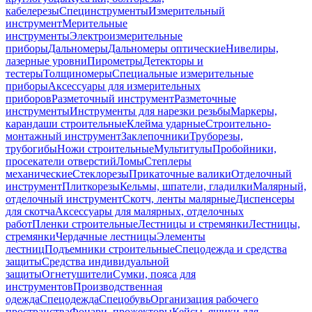
кабелерезы
Специнструменты
Измерительный
инструмент
Мерительные
инструменты
Электроизмерительные
приборы
Дальномеры
Дальномеры оптические
Нивелиры,
лазерные уровни
Пирометры
Детекторы и
тестеры
Толщиномеры
Специальные измерительные
приборы
Аксессуары для измерительных
приборов
Разметочный инструмент
Разметочные
инструменты
Инструменты для нарезки резьбы
Маркеры,
карандаши строительные
Клейма ударные
Строительно-
монтажный инструмент
Заклепочники
Труборезы,
трубогибы
Ножи строительные
Мультитулы
Пробойники,
просекатели отверстий
Ломы
Степлеры
механические
Стеклорезы
Прикаточные валики
Отделочный
инструмент
Плиткорезы
Кельмы, шпатели, гладилки
Малярный,
отделочный инструмент
Скотч, ленты малярные
Диспенсеры
для скотча
Аксессуары для малярных, отделочных
работ
Пленки строительные
Лестницы и стремянки
Лестницы,
стремянки
Чердачные лестницы
Элементы
лестниц
Подъемники строительные
Спецодежда и средства
защиты
Средства индивидуальной
защиты
Огнетушители
Сумки, пояса для
инструментов
Производственная
одежда
Спецодежда
Спецобувь
Организация рабочего
пространства
Фонари, прожекторы
Кейсы, ящики для