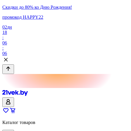
Скидки до 80% ко Дню Рождения!
промокод HAPPY22
02
дн
18
:
06
:
06
Каталог товаров