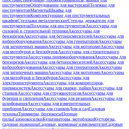
инструментов
Оборудование для мастерской
Тележки для
инструментов
Магниты
Шкафы для
инструментов
Комплектующие для инструментальных
шкафов
Стеллажи металлические
Стенды, держатели для
инструментов
Поддоны для инструментов
Аксессуары для
силовой и строительной техники
Аксессуары для
бензорезов
Аксессуары для бетоносмесителей
Аксессуары для
виброоборудования
Аксессуары для генераторов
Аксессуары
для затирочных машин
Аксессуары для мотопомп
Аксессуары
для мотобуров и бензобуров
Аксессуары для строительного
инструмента
Аксессуары пневмооборудования
Аксессуары для
бензорезов
Аксессуары для бетоносмесителей
Аксессуары для
виброоборудования
Аксессуары для генераторов
Аксессуары
для затирочных машин
Аксессуары для мотопомп
Аксессуары
для мотобуров и бензобуров
Аксессуары для
электроинструмента
Аксессуары для компрессоров,
пневмосистем
Аксессуары для сварки, пайки
Аксессуары для
станков
Аксессуары для стружкоотсосов
Аксессуары для
бурения и сверления
Аксессуары для резания
Аксессуары для
шлифования
Аксессуары для измерительных
приборов
Аксессуары для станков
Дом и сад
Садовая
техника
Триммеры, бензокосы
Цепные
пилы
Газонокосилки
Культиваторы, мотоблоки
Кусторезы,
садовые ножницы
Садовые, кормовые измельчители
Садовые