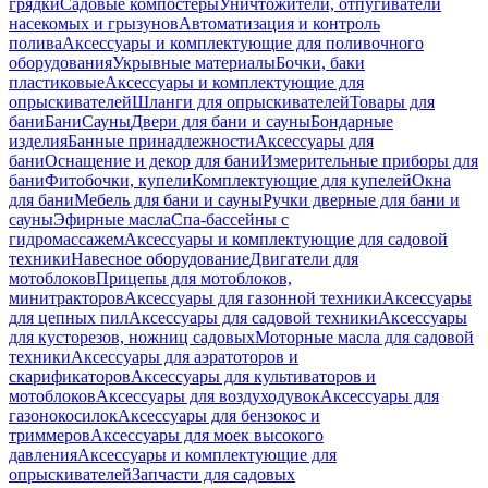
грядки
Садовые компостеры
Уничтожители, отпугиватели
насекомых и грызунов
Автоматизация и контроль
полива
Аксессуары и комплектующие для поливочного
оборудования
Укрывные материалы
Бочки, баки
пластиковые
Аксессуары и комплектующие для
опрыскивателей
Шланги для опрыскивателей
Товары для
бани
Бани
Сауны
Двери для бани и сауны
Бондарные
изделия
Банные принадлежности
Аксессуары для
бани
Оснащение и декор для бани
Измерительные приборы для
бани
Фитобочки, купели
Комплектующие для купелей
Окна
для бани
Мебель для бани и сауны
Ручки дверные для бани и
сауны
Эфирные масла
Спа-бассейны с
гидромассажем
Аксессуары и комплектующие для садовой
техники
Навесное оборудование
Двигатели для
мотоблоков
Прицепы для мотоблоков,
минитракторов
Аксессуары для газонной техники
Аксессуары
для цепных пил
Аксессуары для садовой техники
Аксессуары
для кусторезов, ножниц садовых
Моторные масла для садовой
техники
Аксессуары для аэратоторов и
скарификаторов
Аксессуары для культиваторов и
мотоблоков
Аксессуары для воздуходувок
Аксессуары для
газонокосилок
Аксессуары для бензокос и
триммеров
Аксессуары для моек высокого
давления
Аксессуары и комплектующие для
опрыскивателей
Запчасти для садовых