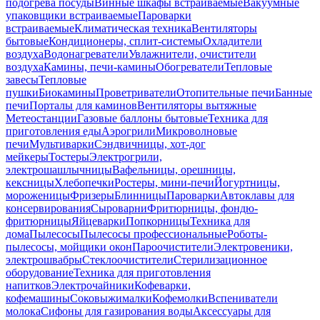
подогрева посуды
Винные шкафы встраиваемые
Вакуумные
упаковщики встраиваемые
Пароварки
встраиваемые
Климатическая техника
Вентиляторы
бытовые
Кондиционеры, сплит-системы
Охладители
воздуха
Водонагреватели
Увлажнители, очистители
воздуха
Камины, печи-камины
Обогреватели
Тепловые
завесы
Тепловые
пушки
Биокамины
Проветриватели
Отопительные печи
Банные
печи
Порталы для каминов
Вентиляторы вытяжные
Метеостанции
Газовые баллоны бытовые
Техника для
приготовления еды
Аэрогрили
Микроволновые
печи
Мультиварки
Сэндвичницы, хот-дог
мейкеры
Тостеры
Электрогрили,
электрошашлычницы
Вафельницы, орешницы,
кексницы
Хлебопечки
Ростеры, мини-печи
Йогуртницы,
мороженицы
Фризеры
Блинницы
Пароварки
Автоклавы для
консервирования
Сыроварни
Фритюрницы, фондю-
фритюрницы
Яйцеварки
Попкорницы
Техника для
дома
Пылесосы
Пылесосы профессиональные
Роботы-
пылесосы, мойщики окон
Пароочистители
Электровеники,
электрошвабры
Стеклоочистители
Стерилизационное
оборудование
Техника для приготовления
напитков
Электрочайники
Кофеварки,
кофемашины
Соковыжималки
Кофемолки
Вспениватели
молока
Сифоны для газирования воды
Аксессуары для