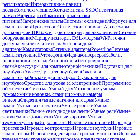
репликаторы
Интерактивные панели,
доски
Комплектующие
Жесткие диски, SSD
Оперативная
память
Видеокарты
Компьютерные блоки
питания
Материнские платы
Системы охлаждения
Корпуса для
компьютеров
Процессоры
Оптические приводы
Аксессуары
для корпусов ПК
Боксы, док-станции для накопителей
Сетевое
оборудование
Маршрутизаторы, DSL-модемы
Wi-Fi точки
доступа, усилители сигнала
Беспроводные
адаптеры
Коммутаторы
Сетевые адаптеры
Powerline
Сетевые
комплектующие
IP-телефония
Медиаконвертеры
Кабели,
переходники сетевые
Антенны для беспроводной
связи
Аксессуары для компьютерной техники
Подставки для
ноутбуков
Аксессуары для ноутбуков
Очки для
компьютера
Рюкзаки для ноутбуков
Сумки, чехлы для
ноутбуков
Средства для ухода за электроникой
Программное
обеспечение
Система Умный дом
Управление умным
домом
Умные колонки, станции
Умные камеры
видеонаблюдения
Умные датчики для дома
Умные
лампы
Умные выключатели
Умные розетки
Умные
светильники
Умные светодиодные ленты
Умные реле
Умные
замки
Умные домофоны
Умные карнизы
Умные
терморегуляторы
Игровая зона
Игровые приставки
Игры для
приставок
Игровые контроллеры
Игровые ноутбуки
Игровые
компьютеры
Игровые видеокарты
Игровые мониторы
Игровые
телевизоры
Игровые мыши
Игровые клавиатуры
Игровые