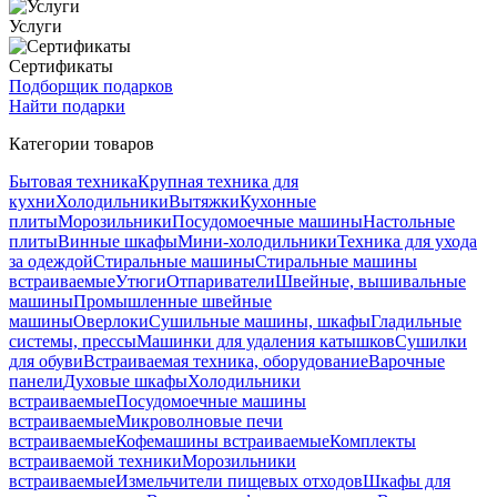
Услуги
Сертификаты
Подборщик подарков
Найти подарки
Категории товаров
Бытовая техника
Крупная техника для
кухни
Холодильники
Вытяжки
Кухонные
плиты
Морозильники
Посудомоечные машины
Настольные
плиты
Винные шкафы
Мини-холодильники
Техника для ухода
за одеждой
Стиральные машины
Стиральные машины
встраиваемые
Утюги
Отпариватели
Швейные, вышивальные
машины
Промышленные швейные
машины
Оверлоки
Сушильные машины, шкафы
Гладильные
системы, прессы
Машинки для удаления катышков
Сушилки
для обуви
Встраиваемая техника, оборудование
Варочные
панели
Духовые шкафы
Холодильники
встраиваемые
Посудомоечные машины
встраиваемые
Микроволновые печи
встраиваемые
Кофемашины встраиваемые
Комплекты
встраиваемой техники
Морозильники
встраиваемые
Измельчители пищевых отходов
Шкафы для