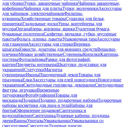
для уборки
Турки, заварочные чайники
Чайники заварочные,
кофейники
Чайники для плиты
Турки, молочники
Аксессуары
для чайников, электрочайников
Фильтры-
кувшины
Хозяйственные товары
Сушилки для белья,
прищепки
Гладильные доски
Урны, контейнеры для
мусора
Органайзеры, корзины, ящики
Туалетная бумага,
бумажные полотенца
Салфетки, мочалки, губки, мусорные
пакеты
Фольга, пленка, пакеты
Упаковочная тара
Аксессуары
для глажения
Аксессуары для стирки
Веревки,
шпагаты
Емкости, дозаторы для моющих средств
Вешалки-
плечики
Мешки хозяйственные
Сувениры
Копилки
Картины,
постеры
Фотоальбомы
Рамки для фотографий,
картин
Предметы интерьера
Шкатулки, подставки для
украшений
Статуэтки
Магниты
сувенирные
Иконы
Праздничный декор
Товары для
праздника
Елки
Аксессуары для елей новогодних
Новогодние
украшения
Светодиодные гирлянды, декорации
Светодиодные
фигуры, игрушки
Временные
татуировки
Фотобутафория
Товары для
маскарада
Подарки
Подарки, подарочные наборы
Подарочные
наборы косметики для лица и тела
Наборы для
бритья
Оформление подарков
Сантехника и
водоснабжение
Сантехника
Душевые кабины, поддоны,
двери
Ванны
Унитазы
Умывальники
Умывальники со
смесителями
Смесители
Душевые панели,