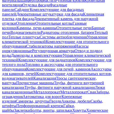
материалы
Шифер
Профнастил
Рулонная кровля
Кровельная
вентиляция
Отделка фасада
Фасадные
панели
Сайдинг
Комплектующие для фасадных
панелей
Декоративные штукатурки для фасада
Клинкерная
плитка для фасада
Декоративный камень для наружной
отделки
Отопление
Отопительные котлы
Газовые
колонки
Камины, печи-камины
Отопительные печи
Банные
печи
Водонагреватели
Радиаторы отопления, батареи
Теплый
пол
Теплые плинтусы
Системы антиобледенения
Управление
климатической техникой
Комплектующие для отопительного
оборудования
Стабилизаторы напряжения
Насосы
циркуляционные
Регулирующая арматура
Отвод и подвод
воды
Дымоходы и комплектующие
Управление климатической
техникой
Комплектующие для радиаторов
Комплектующие для
теплого пола
Топливо и аксессуары для отопительного
оборудования
Комплектующие для печей, каминов
Аксессуары
для каминов, печей
Комплектующие для отопительных котлов,
водонагревателей
Канализация
Тросы сантехнические,
вантузы
Прочистные машины
Трубы, фитинги внутренней
канализации
Трубы, фитинги наружной канализации
Люки
канализационные
Металлопрокат
Металлопрокат
Сваи
Заборы,
ограждения
Автоматика для ворот
Крепежные
изделия
Саморезы, шурупы
Гвозди
Анкеры, дюбели
Скобы,
штифты
Перфорированный крепеж
Гайки,
шайбы
Заклепки
Болты, винты, шпильки
Хомуты
Химические