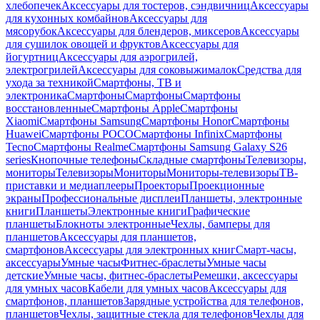
хлебопечек
Аксессуары для тостеров, сэндвичниц
Аксессуары
для кухонных комбайнов
Аксессуары для
мясорубок
Аксессуары для блендеров, миксеров
Аксессуары
для сушилок овощей и фруктов
Аксессуары для
йогуртниц
Аксессуары для аэрогрилей,
электрогрилей
Аксессуары для соковыжималок
Средства для
ухода за техникой
Смартфоны, ТВ и
электроника
Смартфоны
Смартфоны
Смартфоны
восстановленные
Смартфоны Apple
Смартфоны
Xiaomi
Смартфоны Samsung
Смартфоны Honor
Смартфоны
Huawei
Смартфоны POCO
Смартфоны Infinix
Смартфоны
Tecno
Смартфоны Realme
Смартфоны Samsung Galaxy S26
series
Кнопочные телефоны
Складные смартфоны
Телевизоры,
мониторы
Телевизоры
Мониторы
Мониторы-телевизоры
ТВ-
приставки и медиаплееры
Проекторы
Проекционные
экраны
Профессиональные дисплеи
Планшеты, электронные
книги
Планшеты
Электронные книги
Графические
планшеты
Блокноты электронные
Чехлы, бамперы для
планшетов
Аксессуары для планшетов,
смартфонов
Аксессуары для электронных книг
Смарт-часы,
аксессуары
Умные часы
Фитнес-браслеты
Умные часы
детские
Умные часы, фитнес-браслеты
Ремешки, аксессуары
для умных часов
Кабели для умных часов
Аксессуары для
смартфонов, планшетов
Зарядные устройства для телефонов,
планшетов
Чехлы, защитные стекла для телефонов
Чехлы для