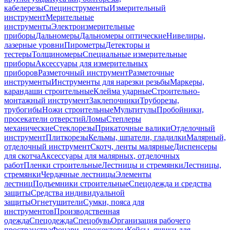
кабелерезы
Специнструменты
Измерительный
инструмент
Мерительные
инструменты
Электроизмерительные
приборы
Дальномеры
Дальномеры оптические
Нивелиры,
лазерные уровни
Пирометры
Детекторы и
тестеры
Толщиномеры
Специальные измерительные
приборы
Аксессуары для измерительных
приборов
Разметочный инструмент
Разметочные
инструменты
Инструменты для нарезки резьбы
Маркеры,
карандаши строительные
Клейма ударные
Строительно-
монтажный инструмент
Заклепочники
Труборезы,
трубогибы
Ножи строительные
Мультитулы
Пробойники,
просекатели отверстий
Ломы
Степлеры
механические
Стеклорезы
Прикаточные валики
Отделочный
инструмент
Плиткорезы
Кельмы, шпатели, гладилки
Малярный,
отделочный инструмент
Скотч, ленты малярные
Диспенсеры
для скотча
Аксессуары для малярных, отделочных
работ
Пленки строительные
Лестницы и стремянки
Лестницы,
стремянки
Чердачные лестницы
Элементы
лестниц
Подъемники строительные
Спецодежда и средства
защиты
Средства индивидуальной
защиты
Огнетушители
Сумки, пояса для
инструментов
Производственная
одежда
Спецодежда
Спецобувь
Организация рабочего
пространства
Фонари, прожекторы
Кейсы, ящики для