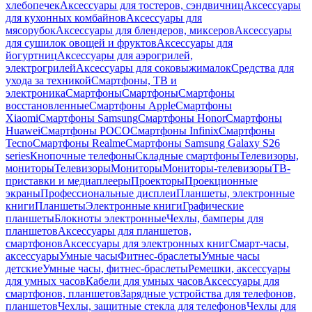
хлебопечек
Аксессуары для тостеров, сэндвичниц
Аксессуары
для кухонных комбайнов
Аксессуары для
мясорубок
Аксессуары для блендеров, миксеров
Аксессуары
для сушилок овощей и фруктов
Аксессуары для
йогуртниц
Аксессуары для аэрогрилей,
электрогрилей
Аксессуары для соковыжималок
Средства для
ухода за техникой
Смартфоны, ТВ и
электроника
Смартфоны
Смартфоны
Смартфоны
восстановленные
Смартфоны Apple
Смартфоны
Xiaomi
Смартфоны Samsung
Смартфоны Honor
Смартфоны
Huawei
Смартфоны POCO
Смартфоны Infinix
Смартфоны
Tecno
Смартфоны Realme
Смартфоны Samsung Galaxy S26
series
Кнопочные телефоны
Складные смартфоны
Телевизоры,
мониторы
Телевизоры
Мониторы
Мониторы-телевизоры
ТВ-
приставки и медиаплееры
Проекторы
Проекционные
экраны
Профессиональные дисплеи
Планшеты, электронные
книги
Планшеты
Электронные книги
Графические
планшеты
Блокноты электронные
Чехлы, бамперы для
планшетов
Аксессуары для планшетов,
смартфонов
Аксессуары для электронных книг
Смарт-часы,
аксессуары
Умные часы
Фитнес-браслеты
Умные часы
детские
Умные часы, фитнес-браслеты
Ремешки, аксессуары
для умных часов
Кабели для умных часов
Аксессуары для
смартфонов, планшетов
Зарядные устройства для телефонов,
планшетов
Чехлы, защитные стекла для телефонов
Чехлы для