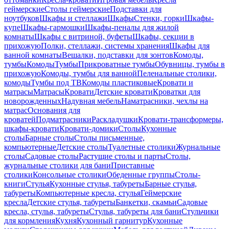
геймерские
Столы геймерские
Подставки для
ноутбуков
Шкафы и стеллажи
Шкафы
Стенки, горки
Шкафы-
купе
Шкафы-гармошки
Шкафы-пеналы для жилой
комнаты
Шкафы с витриной, буфеты
Шкафы, секции в
прихожую
Полки, стеллажи, системы хранения
Шкафы для
ванной комнаты
Вешалки, подставки для зонтов
Комоды,
тумбы
Комоды
Тумбы
Прикроватные тумбы
Обувницы, тумбы в
прихожую
Комоды, тумбы для ванной
Пеленальные столики,
комоды
Тумбы под ТВ
Комоды пластиковые
Кровати и
матрасы
Матрасы
Кровати
Детские кровати
Кроватки для
новорожденных
Надувная мебель
Наматрасники, чехлы на
матрас
Основания для
кроватей
Подматрасники
Раскладушки
Кровати-трансформеры,
шкафы-кровати
Кровати-домики
Столы
Кухонные
столы
Барные столы
Столы письменные,
компьютерные
Детские столы
Туалетные столики
Журнальные
столы
Садовые столы
Растущие столы и парты
Столы,
журнальные столики для бани
Приставные
столики
Консольные столики
Обеденные группы
Столы-
книги
Стулья
Кухонные стулья, табуреты
Барные стулья,
табуреты
Компьютерные кресла, стулья
Геймерские
кресла
Детские стулья, табуреты
Банкетки, скамьи
Садовые
кресла, стулья, табуреты
Стулья, табуреты для бани
Стульчики
для кормления
Кухня
Кухонный гарнитур
Кухонные