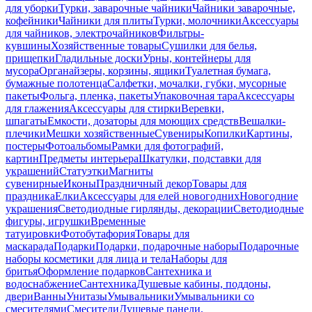
для уборки
Турки, заварочные чайники
Чайники заварочные,
кофейники
Чайники для плиты
Турки, молочники
Аксессуары
для чайников, электрочайников
Фильтры-
кувшины
Хозяйственные товары
Сушилки для белья,
прищепки
Гладильные доски
Урны, контейнеры для
мусора
Органайзеры, корзины, ящики
Туалетная бумага,
бумажные полотенца
Салфетки, мочалки, губки, мусорные
пакеты
Фольга, пленка, пакеты
Упаковочная тара
Аксессуары
для глажения
Аксессуары для стирки
Веревки,
шпагаты
Емкости, дозаторы для моющих средств
Вешалки-
плечики
Мешки хозяйственные
Сувениры
Копилки
Картины,
постеры
Фотоальбомы
Рамки для фотографий,
картин
Предметы интерьера
Шкатулки, подставки для
украшений
Статуэтки
Магниты
сувенирные
Иконы
Праздничный декор
Товары для
праздника
Елки
Аксессуары для елей новогодних
Новогодние
украшения
Светодиодные гирлянды, декорации
Светодиодные
фигуры, игрушки
Временные
татуировки
Фотобутафория
Товары для
маскарада
Подарки
Подарки, подарочные наборы
Подарочные
наборы косметики для лица и тела
Наборы для
бритья
Оформление подарков
Сантехника и
водоснабжение
Сантехника
Душевые кабины, поддоны,
двери
Ванны
Унитазы
Умывальники
Умывальники со
смесителями
Смесители
Душевые панели,