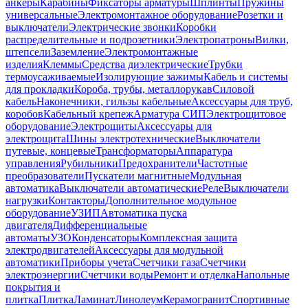
анкеры
Карабины
Фиксаторы арматуры
Шплинты
Пружины
универсальные
Электромонтажное оборудование
Розетки и
выключатели
Электрические звонки
Коробки
распределительные и подрозетники
Электропатроны
Вилки,
штепсели
Заземление
Электромонтажные
изделия
Клеммы
Средства диэлектрические
Трубки
термоусаживаемые
Изолирующие зажимы
Кабель и системы
для прокладки
Короба, трубы, металлорукав
Силовой
кабель
Наконечники, гильзы кабельные
Аксессуары для труб,
коробов
Кабельный крепеж
Арматура СИП
Электрощитовое
оборудование
Электрощиты
Аксессуары для
электрощита
Шины электротехнические
Выключатели
путевые, концевые
Трансформаторы
Аппаратура
управления
Рубильники
Предохранители
Частотные
преобразователи
Пускатели магнитные
Модульная
автоматика
Выключатели автоматические
Реле
Выключатели
нагрузки
Контакторы
Дополнительное модульное
оборудование
УЗИП
Автоматика пуска
двигателя
Дифференциальные
автоматы
УЗО
Конденсаторы
Комплексная защита
электродвигателей
Аксессуары для модульной
автоматики
Приборы учета
Счетчики газа
Счетчики
электроэнергии
Счетчики воды
Ремонт и отделка
Напольные
покрытия и
плитка
Плитка
Ламинат
Линолеум
Керамогранит
Спортивные