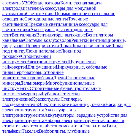
автоматы
УЗО
Конденсаторы
Комплексная защита
электродвигателей
Аксессуары для модульной
автоматики
Светотехника
Промышленное и сигнальное
освещение
Светодиодные ленты
Точечные
светильники
Трековые светильники
Аксессуары для
светотехники
Аксессуары для светодиодных
лент
Вентиляция
Вентиляторы вытяжные
Вентиляторы
канальные
Системы воздуховодов
Решетки вентиляционные,
диффузоры
Проветриватели
Люки
Люки ревизионные
Люки
под плитку
Люки напольные
Люки под
покраску
Строительный
инструмент
Электроинструмент
Шуруповерты,
гайковерты
Шлифмашины
Циркулярные, сабельные
пилы
Перфораторы, отбойные
молотки
Электролобзики
Дрели
Строительные
миксеры
Дальномеры
Многофункциональные
инструменты
Строительные фены
Строительные
пистолеты
Фрезеры
Рубанки, стамески
электрические
Краскопульты
Степлеры,
гвоздезабиватели
Электрические ножницы, резаки
Насадки для
электроинструмента
Аксессуары для
электроинструмента
Аккумуляторы, зарядные устройства для
электроинструмента
Наборы электроинструмента
Силовая и
строительная техника
Бетоносмесители
Генераторы
Тали,
тельферы
Такелаж
Виброплиты, глубинные