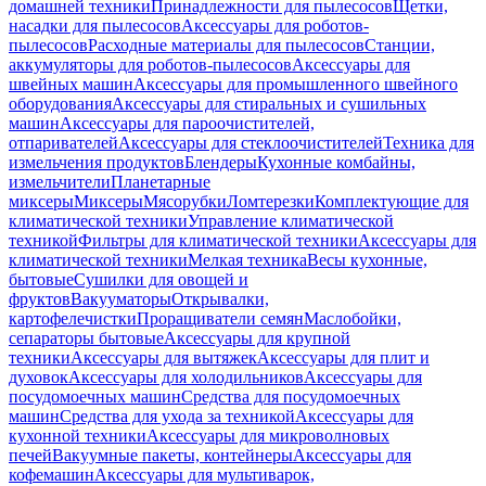
домашней техники
Принадлежности для пылесосов
Щетки,
насадки для пылесосов
Аксессуары для роботов-
пылесосов
Расходные материалы для пылесосов
Станции,
аккумуляторы для роботов-пылесосов
Аксессуары для
швейных машин
Аксессуары для промышленного швейного
оборудования
Аксессуары для стиральных и сушильных
машин
Аксессуары для пароочистителей,
отпаривателей
Аксессуары для стеклоочистителей
Техника для
измельчения продуктов
Блендеры
Кухонные комбайны,
измельчители
Планетарные
миксеры
Миксеры
Мясорубки
Ломтерезки
Комплектующие для
климатической техники
Управление климатической
техникой
Фильтры для климатической техники
Аксессуары для
климатической техники
Мелкая техника
Весы кухонные,
бытовые
Сушилки для овощей и
фруктов
Вакууматоры
Открывалки,
картофелечистки
Проращиватели семян
Маслобойки,
сепараторы бытовые
Аксессуары для крупной
техники
Аксессуары для вытяжек
Аксессуары для плит и
духовок
Аксессуары для холодильников
Аксессуары для
посудомоечных машин
Средства для посудомоечных
машин
Средства для ухода за техникой
Аксессуары для
кухонной техники
Аксессуары для микроволновых
печей
Вакуумные пакеты, контейнеры
Аксессуары для
кофемашин
Аксессуары для мультиварок,