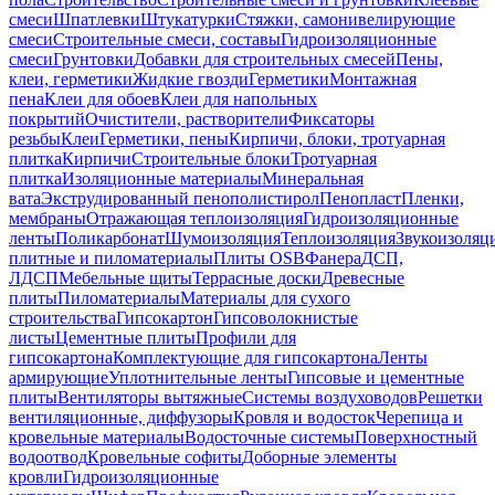
смеси
Шпатлевки
Штукатурки
Стяжки, самонивелирующие
смеси
Строительные смеси, составы
Гидроизоляционные
смеси
Грунтовки
Добавки для строительных смесей
Пены,
клеи, герметики
Жидкие гвозди
Герметики
Монтажная
пена
Клеи для обоев
Клеи для напольных
покрытий
Очистители, растворители
Фиксаторы
резьбы
Клеи
Герметики, пены
Кирпичи, блоки, тротуарная
плитка
Кирпичи
Строительные блоки
Тротуарная
плитка
Изоляционные материалы
Минеральная
вата
Экструдированный пенополистирол
Пенопласт
Пленки,
мембраны
Отражающая теплоизоляция
Гидроизоляционные
ленты
Поликарбонат
Шумоизоляция
Теплоизоляция
Звукоизоляц
плитные и пиломатериалы
Плиты OSB
Фанера
ДСП,
ЛДСП
Мебельные щиты
Террасные доски
Древесные
плиты
Пиломатериалы
Материалы для сухого
строительства
Гипсокартон
Гипсоволокнистые
листы
Цементные плиты
Профили для
гипсокартона
Комплектующие для гипсокартона
Ленты
армирующие
Уплотнительные ленты
Гипсовые и цементные
плиты
Вентиляторы вытяжные
Системы воздуховодов
Решетки
вентиляционные, диффузоры
Кровля и водосток
Черепица и
кровельные материалы
Водосточные системы
Поверхностный
водоотвод
Кровельные софиты
Доборные элементы
кровли
Гидроизоляционные