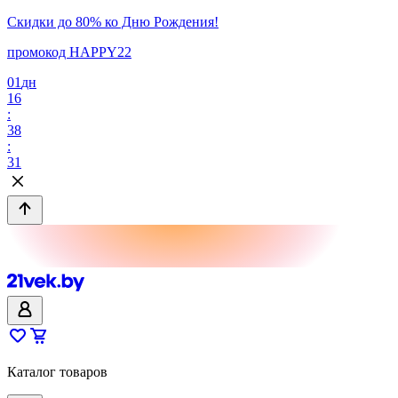
Скидки до 80% ко Дню Рождения!
промокод HAPPY22
01
дн
16
:
38
:
31
Каталог товаров