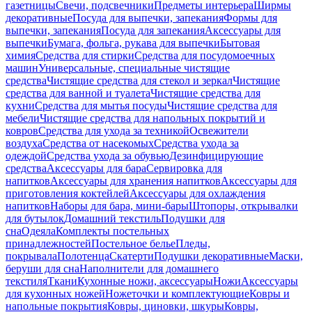
газетницы
Свечи, подсвечники
Предметы интерьера
Ширмы
декоративные
Посуда для выпечки, запекания
Формы для
выпечки, запекания
Посуда для запекания
Аксессуары для
выпечки
Бумага, фольга, рукава для выпечки
Бытовая
химия
Средства для стирки
Средства для посудомоечных
машин
Универсальные, специальные чистящие
средства
Чистящие средства для стекол и зеркал
Чистящие
средства для ванной и туалета
Чистящие средства для
кухни
Средства для мытья посуды
Чистящие средства для
мебели
Чистящие средства для напольных покрытий и
ковров
Средства для ухода за техникой
Освежители
воздуха
Средства от насекомых
Средства ухода за
одеждой
Средства ухода за обувью
Дезинфицирующие
средства
Аксессуары для бара
Сервировка для
напитков
Аксессуары для хранения напитков
Аксессуары для
приготовления коктейлей
Аксессуары для охлаждения
напитков
Наборы для бара, мини-бары
Штопоры, открывалки
для бутылок
Домашний текстиль
Подушки для
сна
Одеяла
Комплекты постельных
принадлежностей
Постельное белье
Пледы,
покрывала
Полотенца
Скатерти
Подушки декоративные
Маски,
беруши для сна
Наполнители для домашнего
текстиля
Ткани
Кухонные ножи, аксессуары
Ножи
Аксессуары
для кухонных ножей
Ножеточки и комплектующие
Ковры и
напольные покрытия
Ковры, циновки, шкуры
Ковры,