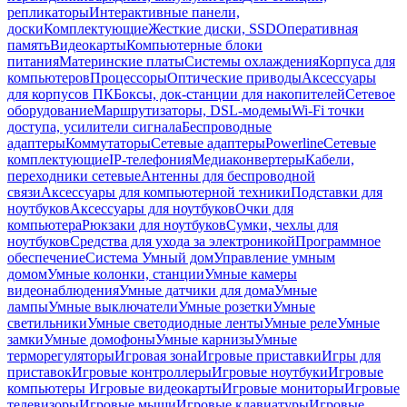
репликаторы
Интерактивные панели,
доски
Комплектующие
Жесткие диски, SSD
Оперативная
память
Видеокарты
Компьютерные блоки
питания
Материнские платы
Системы охлаждения
Корпуса для
компьютеров
Процессоры
Оптические приводы
Аксессуары
для корпусов ПК
Боксы, док-станции для накопителей
Сетевое
оборудование
Маршрутизаторы, DSL-модемы
Wi-Fi точки
доступа, усилители сигнала
Беспроводные
адаптеры
Коммутаторы
Сетевые адаптеры
Powerline
Сетевые
комплектующие
IP-телефония
Медиаконвертеры
Кабели,
переходники сетевые
Антенны для беспроводной
связи
Аксессуары для компьютерной техники
Подставки для
ноутбуков
Аксессуары для ноутбуков
Очки для
компьютера
Рюкзаки для ноутбуков
Сумки, чехлы для
ноутбуков
Средства для ухода за электроникой
Программное
обеспечение
Система Умный дом
Управление умным
домом
Умные колонки, станции
Умные камеры
видеонаблюдения
Умные датчики для дома
Умные
лампы
Умные выключатели
Умные розетки
Умные
светильники
Умные светодиодные ленты
Умные реле
Умные
замки
Умные домофоны
Умные карнизы
Умные
терморегуляторы
Игровая зона
Игровые приставки
Игры для
приставок
Игровые контроллеры
Игровые ноутбуки
Игровые
компьютеры
Игровые видеокарты
Игровые мониторы
Игровые
телевизоры
Игровые мыши
Игровые клавиатуры
Игровые