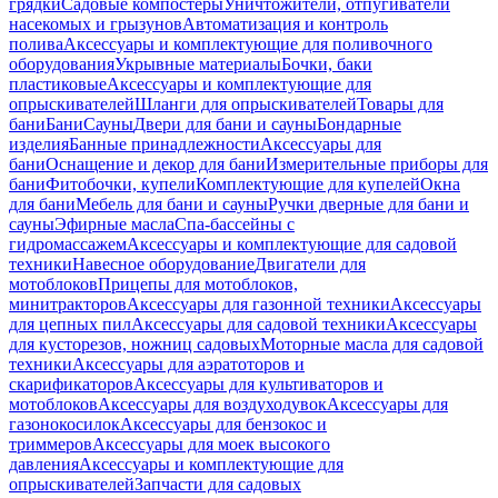
грядки
Садовые компостеры
Уничтожители, отпугиватели
насекомых и грызунов
Автоматизация и контроль
полива
Аксессуары и комплектующие для поливочного
оборудования
Укрывные материалы
Бочки, баки
пластиковые
Аксессуары и комплектующие для
опрыскивателей
Шланги для опрыскивателей
Товары для
бани
Бани
Сауны
Двери для бани и сауны
Бондарные
изделия
Банные принадлежности
Аксессуары для
бани
Оснащение и декор для бани
Измерительные приборы для
бани
Фитобочки, купели
Комплектующие для купелей
Окна
для бани
Мебель для бани и сауны
Ручки дверные для бани и
сауны
Эфирные масла
Спа-бассейны с
гидромассажем
Аксессуары и комплектующие для садовой
техники
Навесное оборудование
Двигатели для
мотоблоков
Прицепы для мотоблоков,
минитракторов
Аксессуары для газонной техники
Аксессуары
для цепных пил
Аксессуары для садовой техники
Аксессуары
для кусторезов, ножниц садовых
Моторные масла для садовой
техники
Аксессуары для аэратоторов и
скарификаторов
Аксессуары для культиваторов и
мотоблоков
Аксессуары для воздуходувок
Аксессуары для
газонокосилок
Аксессуары для бензокос и
триммеров
Аксессуары для моек высокого
давления
Аксессуары и комплектующие для
опрыскивателей
Запчасти для садовых