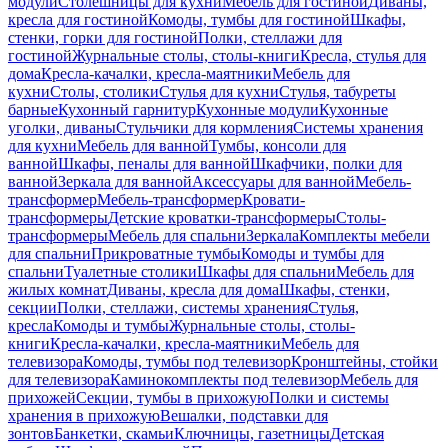
модули
Столешницы для кухни
Мебель для гостиной
Диваны,
кресла для гостиной
Комоды, тумбы для гостиной
Шкафы,
стенки, горки для гостиной
Полки, стеллажи для
гостиной
Журнальные столы, столы-книги
Кресла, стулья для
дома
Кресла-качалки, кресла-маятники
Мебель для
кухни
Столы, столики
Стулья для кухни
Стулья, табуреты
барные
Кухонный гарнитур
Кухонные модули
Кухонные
уголки, диваны
Стульчики для кормления
Системы хранения
для кухни
Мебель для ванной
Тумбы, консоли для
ванной
Шкафы, пеналы для ванной
Шкафчики, полки для
ванной
Зеркала для ванной
Аксессуары для ванной
Мебель-
трансформер
Мебель-трансформер
Кровати-
трансформеры
Детские кроватки-трансформеры
Столы-
трансформеры
Мебель для спальни
Зеркала
Комплекты мебели
для спальни
Прикроватные тумбы
Комоды и тумбы для
спальни
Туалетные столики
Шкафы для спальни
Мебель для
жилых комнат
Диваны, кресла для дома
Шкафы, стенки,
секции
Полки, стеллажи, системы хранения
Стулья,
кресла
Комоды и тумбы
Журнальные столы, столы-
книги
Кресла-качалки, кресла-маятники
Мебель для
телевизора
Комоды, тумбы под телевизор
Кронштейны, стойки
для телевизора
Каминокомплекты под телевизор
Мебель для
прихожей
Секции, тумбы в прихожую
Полки и системы
хранения в прихожую
Вешалки, подставки для
зонтов
Банкетки, скамьи
Ключницы, газетницы
Детская