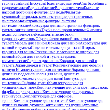
гарнитуры
Биде
Писсуары
Полотенцесушители
Спа-бассейны с
гидромассажем
Водоснабжение
Водонагреватели
Бытовые
насосы
Проточные фильтры для воды
Фильтры-
кувшины
Картриджи, комплектующие для проточных
фильтров
Магистральные фильтры, системы
сантехнические
Аксессуары для магистральных фильтров,
систем сантехнических
Трубы полипропиленовые
Фитинги
полипропиленовые
Расширительные баки,
гидроаккумуляторы
Обустройство ванной комнаты и
туалета
Мебель для ванной
Зеркала для ванной
Аксессуары для
ванной и туалета
Сиденья и чехлы для унитаза
Шторки,
карнизы для ванны
Стеклянные, пластиковые шторки для
ванны
Наборы для ванной и туалета
Зеркала
косметические
Сиденья для ванны
Коврики для ванной и
туалета
Экран-дверки в туалет
Комплектующие для мебели в
ванную
Комплектующие для сантехники
Экраны для ванн,
душевых поддонов
Опоры для ванн, душевых
поддонов
Комплектующие для ванн
Плинтусы для
сантехники
Сифоны, трапы
Комплектующие для
умывальников, моек
Комплектующие для унитазов, писсуаров,
биде
Бачки для унитазов
Комплектующие для душевых
гарнитуров
Комплектующие для сифонов,
трапов
Комплектующие для смесителей
Комплектующие для
душевых кабин, уголков
Сантехника для кухни
Кухонные
мойки
Кухонные мойки со смесителями
Смесители для