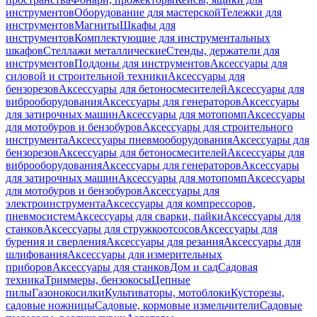
инструментов
Оборудование для мастерской
Тележки для
инструментов
Магниты
Шкафы для
инструментов
Комплектующие для инструментальных
шкафов
Стеллажи металлические
Стенды, держатели для
инструментов
Поддоны для инструментов
Аксессуары для
силовой и строительной техники
Аксессуары для
бензорезов
Аксессуары для бетоносмесителей
Аксессуары для
виброоборудования
Аксессуары для генераторов
Аксессуары
для затирочных машин
Аксессуары для мотопомп
Аксессуары
для мотобуров и бензобуров
Аксессуары для строительного
инструмента
Аксессуары пневмооборудования
Аксессуары для
бензорезов
Аксессуары для бетоносмесителей
Аксессуары для
виброоборудования
Аксессуары для генераторов
Аксессуары
для затирочных машин
Аксессуары для мотопомп
Аксессуары
для мотобуров и бензобуров
Аксессуары для
электроинструмента
Аксессуары для компрессоров,
пневмосистем
Аксессуары для сварки, пайки
Аксессуары для
станков
Аксессуары для стружкоотсосов
Аксессуары для
бурения и сверления
Аксессуары для резания
Аксессуары для
шлифования
Аксессуары для измерительных
приборов
Аксессуары для станков
Дом и сад
Садовая
техника
Триммеры, бензокосы
Цепные
пилы
Газонокосилки
Культиваторы, мотоблоки
Кусторезы,
садовые ножницы
Садовые, кормовые измельчители
Садовые