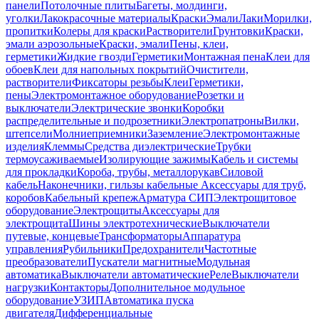
панели
Потолочные плиты
Багеты, молдинги,
уголки
Лакокрасочные материалы
Краски
Эмали
Лаки
Морилки,
пропитки
Колеры для краски
Растворители
Грунтовки
Краски,
эмали аэрозольные
Краски, эмали
Пены, клеи,
герметики
Жидкие гвозди
Герметики
Монтажная пена
Клеи для
обоев
Клеи для напольных покрытий
Очистители,
растворители
Фиксаторы резьбы
Клеи
Герметики,
пены
Электромонтажное оборудование
Розетки и
выключатели
Электрические звонки
Коробки
распределительные и подрозетники
Электропатроны
Вилки,
штепсели
Молниеприемники
Заземление
Электромонтажные
изделия
Клеммы
Средства диэлектрические
Трубки
термоусаживаемые
Изолирующие зажимы
Кабель и системы
для прокладки
Короба, трубы, металлорукав
Силовой
кабель
Наконечники, гильзы кабельные
Аксессуары для труб,
коробов
Кабельный крепеж
Арматура СИП
Электрощитовое
оборудование
Электрощиты
Аксессуары для
электрощита
Шины электротехнические
Выключатели
путевые, концевые
Трансформаторы
Аппаратура
управления
Рубильники
Предохранители
Частотные
преобразователи
Пускатели магнитные
Модульная
автоматика
Выключатели автоматические
Реле
Выключатели
нагрузки
Контакторы
Дополнительное модульное
оборудование
УЗИП
Автоматика пуска
двигателя
Дифференциальные