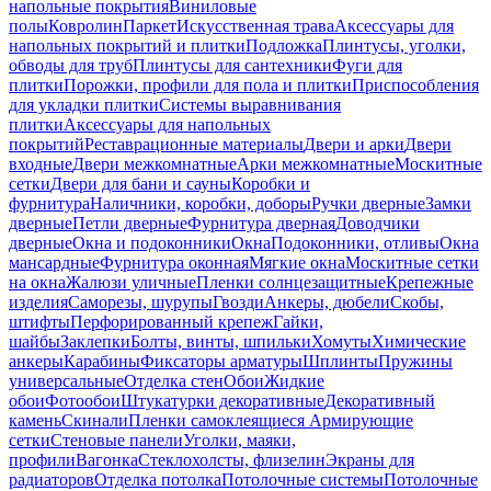
напольные покрытия
Виниловые
полы
Ковролин
Паркет
Искусственная трава
Аксессуары для
напольных покрытий и плитки
Подложка
Плинтусы, уголки,
обводы для труб
Плинтусы для сантехники
Фуги для
плитки
Порожки, профили для пола и плитки
Приспособления
для укладки плитки
Системы выравнивания
плитки
Аксессуары для напольных
покрытий
Реставрационные материалы
Двери и арки
Двери
входные
Двери межкомнатные
Арки межкомнатные
Москитные
сетки
Двери для бани и сауны
Коробки и
фурнитура
Наличники, коробки, доборы
Ручки дверные
Замки
дверные
Петли дверные
Фурнитура дверная
Доводчики
дверные
Окна и подоконники
Окна
Подоконники, отливы
Окна
мансардные
Фурнитура оконная
Мягкие окна
Москитные сетки
на окна
Жалюзи уличные
Пленки солнцезащитные
Крепежные
изделия
Саморезы, шурупы
Гвозди
Анкеры, дюбели
Скобы,
штифты
Перфорированный крепеж
Гайки,
шайбы
Заклепки
Болты, винты, шпильки
Хомуты
Химические
анкеры
Карабины
Фиксаторы арматуры
Шплинты
Пружины
универсальные
Отделка стен
Обои
Жидкие
обои
Фотообои
Штукатурки декоративные
Декоративный
камень
Скинали
Пленки самоклеящиеся
Армирующие
сетки
Стеновые панели
Уголки, маяки,
профили
Вагонка
Стеклохолсты, флизелин
Экраны для
радиаторов
Отделка потолка
Потолочные системы
Потолочные