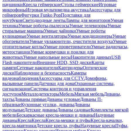
наушники
Кресла геймерские
Столы геймерские
Игровые
микрофоны
Игровая мультимедиа акустика
Аксессуары для
геймеров
Фигурки Funko Pop
Подставки для
ноутбуков
Светодиодные ленты
Лампы для мониторов
Умная
техника
Умные роботы-пылесосы
Умные телевизоры
Умные
стиральные машины
Умные чайники
Умные роботы
кулинарные
Умные вентиляторы
Умные кондиционеры
Умные
обогреватели
Умные увлажнители, очистители воздуха
Умные
отопительные котлы
Умные проветриватели
Умные радиочасы,
метеостанции
Умные кормушки и поилки для
животных
Умные напольные весы
Накопители данных
USB
Flash накопители
Внешние HDD, SSD диски
Карты
памяти
Сетевые накопители
Картридеры
Оптические
диски
Наблюдение и безопасность
Камеры
видеонаблюдения
Аксессуары для CCTV
Домофоны,
вызывные панели
Датчики для дома
Охранные системы,
сигнализации
Системы контроля и управления
доступом
Металлодетекторы
Мебель
Мягкая мебель
Диваны,
тахты
Диваны прямые
Диваны угловые
Диваны П-
образные
Кухонные уголки, диваны
Диваны
модульные
Детские диваны
Диваны садовые
Комплекты мягкой
мебели
Бескаркасные кресла-мешки и диваны
Надувные
диваны
Кресла
Кресла
Кресла-мешки и пуфы
Кресла-качалки,
кресла-маятники
Детские кресла, пуфы
Надувные кресла
Пуфы,
оттоманки
Кресла-кровати
Игровая мебель
Кресла