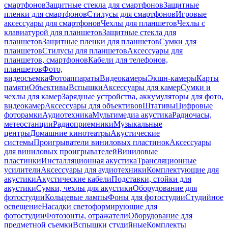
смартфонов
Защитные стекла для смартфонов
Защитные
пленки для смартфонов
Стилусы для смартфонов
Игровые
аксессуары для смартфонов
Чехлы для планшетов
Чехлы с
клавиатурой для планшетов
Защитные стекла для
планшетов
Защитные пленки для планшетов
Сумки для
планшетов
Стилусы для планшетов
Аксессуары для
планшетов, смартфонов
Кабели для телефонов,
планшетов
Фото,
видеосъемка
Фотоаппараты
Видеокамеры
Экшн-камеры
Карты
памяти
Объективы
Вспышки
Аксессуары для камер
Сумки и
чехлы для камер
Зарядные устройства, аккумуляторы для фото,
видеокамер
Аксессуары для объективов
Штативы
Цифровые
фоторамки
Аудиотехника
Мультимедиа акустика
Радиочасы,
метеостанции
Радиоприемники
Музыкальные
центры
Домашние кинотеатры
Акустические
системы
Проигрыватели виниловых пластинок
Аксессуары
для виниловых проигрывателей
Виниловые
пластинки
Инсталляционная акустика
Трансляционные
усилители
Аксессуары для аудиотехники
Комплектующие для
акустики
Акустические кабели
Подставки, стойки для
акустики
Сумки, чехлы для акустики
Оборудование для
фотостудии
Кольцевые лампы
Фоны для фотостудии
Студийное
освещение
Насадки светоформирующие для
фотостудии
Фотозонты, отражатели
Оборудование для
предметной съемки
Вспышки студийные
Комплекты