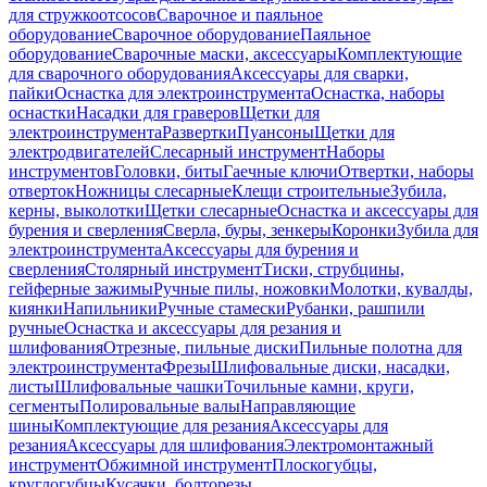
для стружкоотсосов
Сварочное и паяльное
оборудование
Сварочное оборудование
Паяльное
оборудование
Сварочные маски, аксессуары
Комплектующие
для сварочного оборудования
Аксессуары для сварки,
пайки
Оснастка для электроинструмента
Оснастка, наборы
оснастки
Насадки для граверов
Щетки для
электроинструмента
Развертки
Пуансоны
Щетки для
электродвигателей
Слесарный инструмент
Наборы
инструментов
Головки, биты
Гаечные ключи
Отвертки, наборы
отверток
Ножницы слесарные
Клещи строительные
Зубила,
керны, выколотки
Щетки слесарные
Оснастка и аксессуары для
бурения и сверления
Сверла, буры, зенкеры
Коронки
Зубила для
электроинструмента
Аксессуары для бурения и
сверления
Столярный инструмент
Тиски, струбцины,
гейферные зажимы
Ручные пилы, ножовки
Молотки, кувалды,
киянки
Напильники
Ручные стамески
Рубанки, рашпили
ручные
Оснастка и аксессуары для резания и
шлифования
Отрезные, пильные диски
Пильные полотна для
электроинструмента
Фрезы
Шлифовальные диски, насадки,
листы
Шлифовальные чашки
Точильные камни, круги,
сегменты
Полировальные валы
Направляющие
шины
Комплектующие для резания
Аксессуары для
резания
Аксессуары для шлифования
Электромонтажный
инструмент
Обжимной инструмент
Плоскогубцы,
круглогубцы
Кусачки, болторезы,