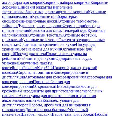
аксессуары для ковров
Коврики, наборы ковриков
Ковровые
дорожки
Циновки
Покрытия напольные
тафтинговые
Защитные, грязезащитные коврики
Кухонные
принадлежности
Кухонные приборы
Терки,
овощерезки
Разделочные доски
Кухонные термометры,
таймеры
Дуршлаги, сита, воронки
Формы, приборы для
приготовления
Молотки для мяса, тендерайзеры
Кухонные
мелочи
Миски
Кухонный текстиль
Кухонные фартуки,
прихватки
Кухонные полотенца
Скатерти, сервировочные
салфетки
Организация хранения на кухне
Посуда для
хранения
Органайзеры для кухни
Органайзеры для
специй
Посуда для ланча
Полки и аксессуары на
рейлинги
Рейлинги для кухни
Одноразовая посуда,
упаковка
Вакуумные пакеты,
контейнеры
Бакалея
Кофе
Чай
Цикорий, какао, горячий
шоколад
Сиропы и топпинги
Консервирование и
дистилляция
Автоклавы для консервирования
Аксессуары для
консервирования
Приспособления для
консервирования
Открывалки
Пивоварни
Емкости для
брожения
Ингредиенты для приготовления алкогольных
напитков
Аксессуары для приготовления и хранения
алкогольных напитков
Комплектующие для
дистилляторов
Прессы, дробилки для виноделия и
пивоварения
Дистилляторы бытовые
Уборочный
инвентарь
Швабры, насадки
Ведра, тазы для уборки
Наборы