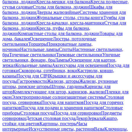
балкона, лоджии
Кресла-мешки для балкона
Кресла подвесные,
стулья садовые
Столы для балкона, лоджии
Шкафы для
балкона, лоджии
Дверцы жалюзийные
Системы хранения для
балкона, лоджии
Журнальные столы, столы-книги
Тумбы для
балкона, лоджии
Кресла-качалки, кресла-маятники
Стулья для
балкона, лоджии
Кресла, пуфы для балкона,
лоджии
Компактные столы для балкона, лоджии
Товары для
дома, бакалея
Освещение
Люстры, потолочные
светильники
Торшеры
Прикроватные лампы,
ночники
Настольные лампы
Споты
Настенные светильники,
бра
Точечные светильники
Трековые светильники
Уличные
светильники, фонари, бра
Лампы
Освещение для картин,
зеркал
Кольцевые лампы
Аксессуары для освещения
Посуда для
готовки
Сковороды, сотейники, воки
Кастрюли, ковши,
казаны
Посуда для СВЧ
Крышки и аксессуары для
посуды
Гастроемкости
Жалюзи, шторы
Жалюзи, рулонные
шторы, римские шторы
Шторы, гардины
Карнизы для
штор
Комплектующие для штор, карнизов, жалюзи
Пленки для
окон
Электроприводные солнцезащитные системы
Столовая
посуда, сервировка
Посуда для напитков
Посуда для горячих
напитков
Посуда для подачи и хранения напитков
Столовые
приборы
Столовая посуда
Посуда для сервировки
Предметы
сервировки
Детская столовая посуда
Декор
Зеркала
Кашпо,
стойки для цветов
Картины, постеры
Часы
интерьерные
Искусственные цветы, растения
Вазы
Ключницы,