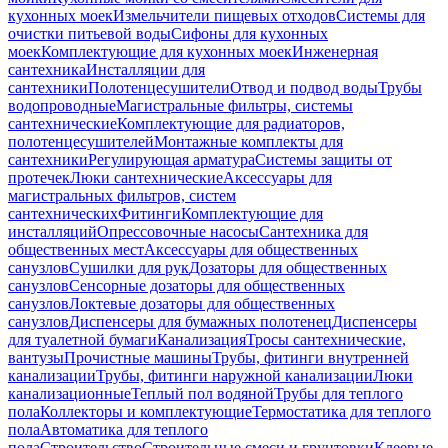
кухонных моек
Измельчители пищевых отходов
Системы для
очистки питьевой воды
Сифоны для кухонных
моек
Комплектующие для кухонных моек
Инженерная
сантехника
Инсталляции для
сантехники
Полотенцесушители
Отвод и подвод воды
Трубы
водопроводные
Магистральные фильтры, системы
сантехнические
Комплектующие для радиаторов,
полотенцесушителей
Монтажные комплекты для
сантехники
Регулирующая арматура
Системы защиты от
протечек
Люки сантехнические
Аксессуары для
магистральных фильтров, систем
сантехнических
Фитинги
Комплектующие для
инсталляций
Опрессовочные насосы
Сантехника для
общественных мест
Аксессуары для общественных
санузлов
Сушилки для рук
Дозаторы для общественных
санузлов
Сенсорные дозаторы для общественных
санузлов
Локтевые дозаторы для общественных
санузлов
Диспенсеры для бумажных полотенец
Диспенсеры
для туалетной бумаги
Канализация
Тросы сантехнические,
вантузы
Прочистные машины
Трубы, фитинги внутренней
канализации
Трубы, фитинги наружной канализации
Люки
канализационные
Теплый пол водяной
Трубы для теплого
пола
Коллекторы и комплектующие
Термостатика для теплого
пола
Автоматика для теплого
пола
Строительство
Строительные смеси и грунтовки
Клеевые