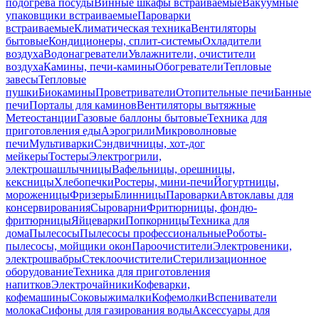
подогрева посуды
Винные шкафы встраиваемые
Вакуумные
упаковщики встраиваемые
Пароварки
встраиваемые
Климатическая техника
Вентиляторы
бытовые
Кондиционеры, сплит-системы
Охладители
воздуха
Водонагреватели
Увлажнители, очистители
воздуха
Камины, печи-камины
Обогреватели
Тепловые
завесы
Тепловые
пушки
Биокамины
Проветриватели
Отопительные печи
Банные
печи
Порталы для каминов
Вентиляторы вытяжные
Метеостанции
Газовые баллоны бытовые
Техника для
приготовления еды
Аэрогрили
Микроволновые
печи
Мультиварки
Сэндвичницы, хот-дог
мейкеры
Тостеры
Электрогрили,
электрошашлычницы
Вафельницы, орешницы,
кексницы
Хлебопечки
Ростеры, мини-печи
Йогуртницы,
мороженицы
Фризеры
Блинницы
Пароварки
Автоклавы для
консервирования
Сыроварни
Фритюрницы, фондю-
фритюрницы
Яйцеварки
Попкорницы
Техника для
дома
Пылесосы
Пылесосы профессиональные
Роботы-
пылесосы, мойщики окон
Пароочистители
Электровеники,
электрошвабры
Стеклоочистители
Стерилизационное
оборудование
Техника для приготовления
напитков
Электрочайники
Кофеварки,
кофемашины
Соковыжималки
Кофемолки
Вспениватели
молока
Сифоны для газирования воды
Аксессуары для