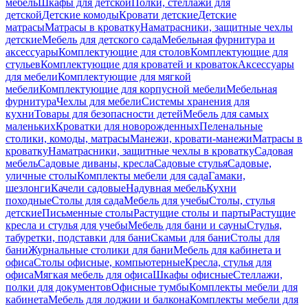
мебель
Шкафы для детской
Полки, стеллажи для
детской
Детские комоды
Кровати детские
Детские
матрасы
Матрасы в кроватку
Наматрасники, защитные чехлы
детские
Мебель для детского сада
Мебельная фурнитура и
аксессуары
Комплектующие для столов
Комплектующие для
стульев
Комплектующие для кроватей и кроваток
Аксессуары
для мебели
Комплектующие для мягкой
мебели
Комплектующие для корпусной мебели
Мебельная
фурнитура
Чехлы для мебели
Системы хранения для
кухни
Товары для безопасности детей
Мебель для самых
маленьких
Кроватки для новорожденных
Пеленальные
столики, комоды, матрасы
Манежи, кровати-манежи
Матрасы в
кроватку
Наматрасники, защитные чехлы в кроватку
Садовая
мебель
Садовые диваны, кресла
Садовые стулья
Садовые,
уличные столы
Комплекты мебели для сада
Гамаки,
шезлонги
Качели садовые
Надувная мебель
Кухни
походные
Столы для сада
Мебель для учебы
Столы, стулья
детские
Письменные столы
Растущие столы и парты
Растущие
кресла и стулья для учебы
Мебель для бани и сауны
Стулья,
табуретки, подставки для бани
Скамьи для бани
Столы для
бани
Журнальные столики для бани
Мебель для кабинета и
офиса
Столы офисные, компьютерные
Кресла, стулья для
офиса
Мягкая мебель для офиса
Шкафы офисные
Стеллажи,
полки для документов
Офисные тумбы
Комплекты мебели для
кабинета
Мебель для лоджии и балкона
Комплекты мебели для