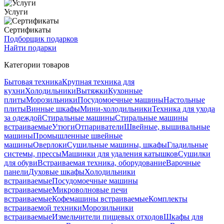
Услуги
Сертификаты
Подборщик подарков
Найти подарки
Категории товаров
Бытовая техника
Крупная техника для
кухни
Холодильники
Вытяжки
Кухонные
плиты
Морозильники
Посудомоечные машины
Настольные
плиты
Винные шкафы
Мини-холодильники
Техника для ухода
за одеждой
Стиральные машины
Стиральные машины
встраиваемые
Утюги
Отпариватели
Швейные, вышивальные
машины
Промышленные швейные
машины
Оверлоки
Сушильные машины, шкафы
Гладильные
системы, прессы
Машинки для удаления катышков
Сушилки
для обуви
Встраиваемая техника, оборудование
Варочные
панели
Духовые шкафы
Холодильники
встраиваемые
Посудомоечные машины
встраиваемые
Микроволновые печи
встраиваемые
Кофемашины встраиваемые
Комплекты
встраиваемой техники
Морозильники
встраиваемые
Измельчители пищевых отходов
Шкафы для