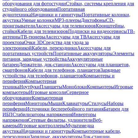
оборудования для фотостудии
Стойки, системы крепления для
студийного оборудования
Портативная
аудиотехника
Наушники и гарнитуры
Портативные колонки,
акустика
Умные колонки
MP3-плееры
Диктофоны
CD-
проигрыватели
Аксессуары для телевизоров
Кронштейны,
стойки
Кабели для телевизоров
Подписки на видеосервисы
ТВ-
антенны
ТВ-тюнеры
Аксессуары для ТВ
Аксессуары для
проектора
Очки 3D
Средства для ухода за
электроникой
Кабели, переходники
Аксессуары для
портативных устройств
Портативные аккумуляторы
Элементы
питания, зарядные устройства
Аккумуляторные
батареи
Держатели, док-станции
Аксессуары для планшетов,
смартфонов
Кабели для телефонов, планшетов
Зарядные
устройства для телефонов, планшетов
Компьютеры и
периферия
Компьютерная
техника
Ноутбуки
Планшеты
Моноблоки
Компьютеры
Игровые
компьютеры
Игровые консоли
Серверное
оборудование
Компьютерная
периферия
Мониторы
Мыши
Клавиатуры
Стилусы
Наборы
периферии
Источники бесперебойного питания
Батареи для
ИБП
Стабилизаторы напряжения
Инверторы
напряжения
Сетевые фильтры, удлинители
Веб-
камеры
Игровые контроллеры
Мультимедиа
акустика
Наушники и гарнитуры
Компьютерные кабели,
переходники
Зарядные, аккумуляторы
Док-станции,