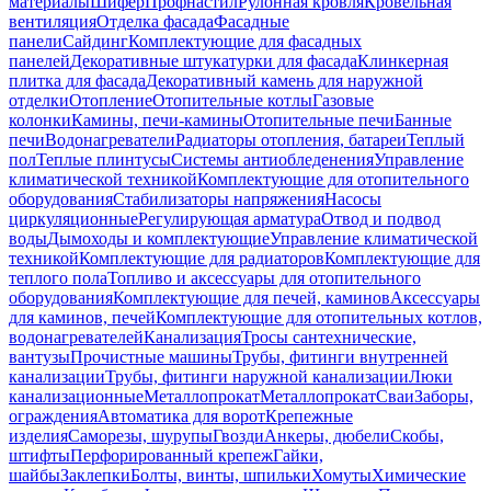
материалы
Шифер
Профнастил
Рулонная кровля
Кровельная
вентиляция
Отделка фасада
Фасадные
панели
Сайдинг
Комплектующие для фасадных
панелей
Декоративные штукатурки для фасада
Клинкерная
плитка для фасада
Декоративный камень для наружной
отделки
Отопление
Отопительные котлы
Газовые
колонки
Камины, печи-камины
Отопительные печи
Банные
печи
Водонагреватели
Радиаторы отопления, батареи
Теплый
пол
Теплые плинтусы
Системы антиобледенения
Управление
климатической техникой
Комплектующие для отопительного
оборудования
Стабилизаторы напряжения
Насосы
циркуляционные
Регулирующая арматура
Отвод и подвод
воды
Дымоходы и комплектующие
Управление климатической
техникой
Комплектующие для радиаторов
Комплектующие для
теплого пола
Топливо и аксессуары для отопительного
оборудования
Комплектующие для печей, каминов
Аксессуары
для каминов, печей
Комплектующие для отопительных котлов,
водонагревателей
Канализация
Тросы сантехнические,
вантузы
Прочистные машины
Трубы, фитинги внутренней
канализации
Трубы, фитинги наружной канализации
Люки
канализационные
Металлопрокат
Металлопрокат
Сваи
Заборы,
ограждения
Автоматика для ворот
Крепежные
изделия
Саморезы, шурупы
Гвозди
Анкеры, дюбели
Скобы,
штифты
Перфорированный крепеж
Гайки,
шайбы
Заклепки
Болты, винты, шпильки
Хомуты
Химические