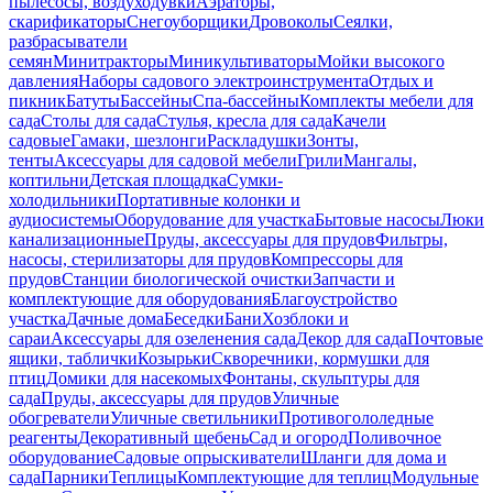
пылесосы, воздуходувки
Аэраторы,
скарификаторы
Снегоуборщики
Дровоколы
Сеялки,
разбрасыватели
семян
Минитракторы
Миникультиваторы
Мойки высокого
давления
Наборы садового электроинструмента
Отдых и
пикник
Батуты
Бассейны
Спа-бассейны
Комплекты мебели для
сада
Столы для сада
Стулья, кресла для сада
Качели
садовые
Гамаки, шезлонги
Раскладушки
Зонты,
тенты
Аксессуары для садовой мебели
Грили
Мангалы,
коптильни
Детская площадка
Сумки-
холодильники
Портативные колонки и
аудиосистемы
Оборудование для участка
Бытовые насосы
Люки
канализационные
Пруды, аксессуары для прудов
Фильтры,
насосы, стерилизаторы для прудов
Компрессоры для
прудов
Станции биологической очистки
Запчасти и
комплектующие для оборудования
Благоустройство
участка
Дачные дома
Беседки
Бани
Хозблоки и
сараи
Аксессуары для озеленения сада
Декор для сада
Почтовые
ящики, таблички
Козырьки
Скворечники, кормушки для
птиц
Домики для насекомых
Фонтаны, скульптуры для
сада
Пруды, аксессуары для прудов
Уличные
обогреватели
Уличные светильники
Противогололедные
реагенты
Декоративный щебень
Сад и огород
Поливочное
оборудование
Садовые опрыскиватели
Шланги для дома и
сада
Парники
Теплицы
Комплектующие для теплиц
Модульные