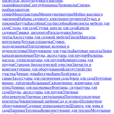
пылесосы, воздуходувки
Аэраторы,
скарификаторы
Снегоуборщики
Дровоколы
Сеялки,
разбрасыватели
семян
Минитракторы
Миникультиваторы
Мойки высокого
давления
Наборы садового электроинструмента
Отдых и
пикник
Батуты
Бассейны
Спа-бассейны
Комплекты мебели для
сада
Столы для сада
Стулья, кресла для сада
Качели
садовые
Гамаки, шезлонги
Раскладушки
Зонты,
тенты
Аксессуары для садовой мебели
Грили
Мангалы,
коптильни
Детская площадка
Сумки-
холодильники
Портативные колонки и
аудиосистемы
Оборудование для участка
Бытовые насосы
Люки
канализационные
Пруды, аксессуары для прудов
Фильтры,
насосы, стерилизаторы для прудов
Компрессоры для
прудов
Станции биологической очистки
Запчасти и
комплектующие для оборудования
Благоустройство
участка
Дачные дома
Беседки
Бани
Хозблоки и
сараи
Аксессуары для озеленения сада
Декор для сада
Почтовые
ящики, таблички
Козырьки
Скворечники, кормушки для
птиц
Домики для насекомых
Фонтаны, скульптуры для
сада
Пруды, аксессуары для прудов
Уличные
обогреватели
Уличные светильники
Противогололедные
реагенты
Декоративный щебень
Сад и огород
Поливочное
оборудование
Садовые опрыскиватели
Шланги для дома и
сада
Парники
Теплицы
Комплектующие для теплиц
Модульные