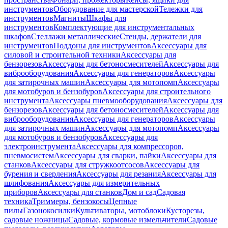
инструментов
Оборудование для мастерской
Тележки для
инструментов
Магниты
Шкафы для
инструментов
Комплектующие для инструментальных
шкафов
Стеллажи металлические
Стенды, держатели для
инструментов
Поддоны для инструментов
Аксессуары для
силовой и строительной техники
Аксессуары для
бензорезов
Аксессуары для бетоносмесителей
Аксессуары для
виброоборудования
Аксессуары для генераторов
Аксессуары
для затирочных машин
Аксессуары для мотопомп
Аксессуары
для мотобуров и бензобуров
Аксессуары для строительного
инструмента
Аксессуары пневмооборудования
Аксессуары для
бензорезов
Аксессуары для бетоносмесителей
Аксессуары для
виброоборудования
Аксессуары для генераторов
Аксессуары
для затирочных машин
Аксессуары для мотопомп
Аксессуары
для мотобуров и бензобуров
Аксессуары для
электроинструмента
Аксессуары для компрессоров,
пневмосистем
Аксессуары для сварки, пайки
Аксессуары для
станков
Аксессуары для стружкоотсосов
Аксессуары для
бурения и сверления
Аксессуары для резания
Аксессуары для
шлифования
Аксессуары для измерительных
приборов
Аксессуары для станков
Дом и сад
Садовая
техника
Триммеры, бензокосы
Цепные
пилы
Газонокосилки
Культиваторы, мотоблоки
Кусторезы,
садовые ножницы
Садовые, кормовые измельчители
Садовые