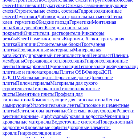
смеси
Шпатлевки
Штукатурки
Стяжки, самонивелирующие
смеси
Строительные смеси, составы
Гидроизоляционные
смеси
Грунтовки
Добавки для строительных смесей
Пены,
клеи, герметики
Жидкие гвозди
Герметики
Монтажная
пена
Клеи для обоев
Клеи для напольных
покрытий
Очистители, растворители
Фиксаторы
резьбы
Клеи
Герметики, пены
Кирпичи, блоки, тротуарная
плитка
Кирпичи
Строительные блоки
Тротуарная
плитка
Изоляционные материалы
Минеральная
вата
Экструдированный пенополистирол
Пенопласт
Пленки,
мембраны
Отражающая теплоизоляция
Гидроизоляционные
ленты
Поликарбонат
Шумоизоляция
Теплоизоляция
Звукоизоляц
плитные и пиломатериалы
Плиты OSB
Фанера
ДСП,
ЛДСП
Мебельные щиты
Террасные доски
Древесные
плиты
Пиломатериалы
Материалы для сухого
строительства
Гипсокартон
Гипсоволокнистые
листы
Цементные плиты
Профили для
гипсокартона
Комплектующие для гипсокартона
Ленты
армирующие
Уплотнительные ленты
Гипсовые и цементные
плиты
Вентиляторы вытяжные
Системы воздуховодов
Решетки
вентиляционные, диффузоры
Кровля и водосток
Черепица и
кровельные материалы
Водосточные системы
Поверхностный
водоотвод
Кровельные софиты
Доборные элементы
кровли
Гидроизоляционные