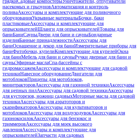
грядки
Садовые компостеры
Уничтожители, отпугиватели
насекомых и грызунов
Автоматизация и контроль
полива
Аксессуары и комплектующие для поливочного
оборудования
Укрывные материалы
Бочки, баки
пластиковые
Аксессуары и комплектующие для
опрыскивателей
Шланги для опрыскивателей
Товары для
бани
Бани
Сауны
Двери для бани и сауны
Бондарные
изделия
Банные принадлежности
Аксессуары для
бани
Оснащение и декор для бани
Измерительные приборы для
бани
Фитобочки, купели
Комплектующие для купелей
Окна
для бани
Мебель для бани и сауны
Ручки дверные для бани и
сауны
Эфирные масла
Спа-бассейны с
гидромассажем
Аксессуары и комплектующие для садовой
техники
Навесное оборудование
Двигатели для
мотоблоков
Прицепы для мотоблоков,
минитракторов
Аксессуары для газонной техники
Аксессуары
для цепных пил
Аксессуары для садовой техники
Аксессуары
для кусторезов, ножниц садовых
Моторные масла для садовой
техники
Аксессуары для аэратоторов и
скарификаторов
Аксессуары для культиваторов и
мотоблоков
Аксессуары для воздуходувок
Аксессуары для
газонокосилок
Аксессуары для бензокос и
триммеров
Аксессуары для моек высокого
давления
Аксессуары и комплектующие для
опрыскивателей
Запчасти для садовых