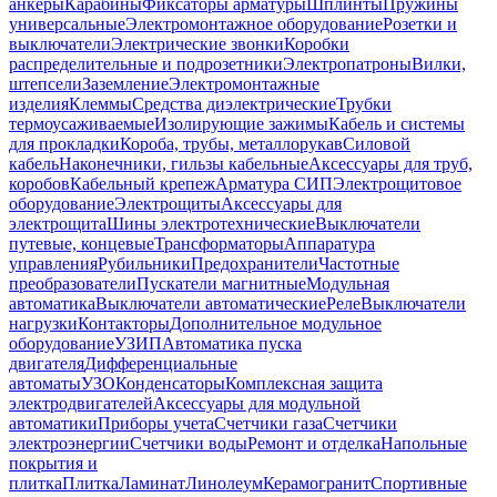
анкеры
Карабины
Фиксаторы арматуры
Шплинты
Пружины
универсальные
Электромонтажное оборудование
Розетки и
выключатели
Электрические звонки
Коробки
распределительные и подрозетники
Электропатроны
Вилки,
штепсели
Заземление
Электромонтажные
изделия
Клеммы
Средства диэлектрические
Трубки
термоусаживаемые
Изолирующие зажимы
Кабель и системы
для прокладки
Короба, трубы, металлорукав
Силовой
кабель
Наконечники, гильзы кабельные
Аксессуары для труб,
коробов
Кабельный крепеж
Арматура СИП
Электрощитовое
оборудование
Электрощиты
Аксессуары для
электрощита
Шины электротехнические
Выключатели
путевые, концевые
Трансформаторы
Аппаратура
управления
Рубильники
Предохранители
Частотные
преобразователи
Пускатели магнитные
Модульная
автоматика
Выключатели автоматические
Реле
Выключатели
нагрузки
Контакторы
Дополнительное модульное
оборудование
УЗИП
Автоматика пуска
двигателя
Дифференциальные
автоматы
УЗО
Конденсаторы
Комплексная защита
электродвигателей
Аксессуары для модульной
автоматики
Приборы учета
Счетчики газа
Счетчики
электроэнергии
Счетчики воды
Ремонт и отделка
Напольные
покрытия и
плитка
Плитка
Ламинат
Линолеум
Керамогранит
Спортивные