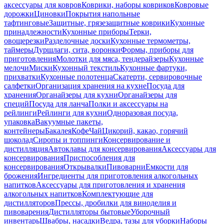
аксессуары для ковров
Коврики, наборы ковриков
Ковровые
дорожки
Циновки
Покрытия напольные
тафтинговые
Защитные, грязезащитные коврики
Кухонные
принадлежности
Кухонные приборы
Терки,
овощерезки
Разделочные доски
Кухонные термометры,
таймеры
Дуршлаги, сита, воронки
Формы, приборы для
приготовления
Молотки для мяса, тендерайзеры
Кухонные
мелочи
Миски
Кухонный текстиль
Кухонные фартуки,
прихватки
Кухонные полотенца
Скатерти, сервировочные
салфетки
Организация хранения на кухне
Посуда для
хранения
Органайзеры для кухни
Органайзеры для
специй
Посуда для ланча
Полки и аксессуары на
рейлинги
Рейлинги для кухни
Одноразовая посуда,
упаковка
Вакуумные пакеты,
контейнеры
Бакалея
Кофе
Чай
Цикорий, какао, горячий
шоколад
Сиропы и топпинги
Консервирование и
дистилляция
Автоклавы для консервирования
Аксессуары для
консервирования
Приспособления для
консервирования
Открывалки
Пивоварни
Емкости для
брожения
Ингредиенты для приготовления алкогольных
напитков
Аксессуары для приготовления и хранения
алкогольных напитков
Комплектующие для
дистилляторов
Прессы, дробилки для виноделия и
пивоварения
Дистилляторы бытовые
Уборочный
инвентарь
Швабры, насадки
Ведра, тазы для уборки
Наборы