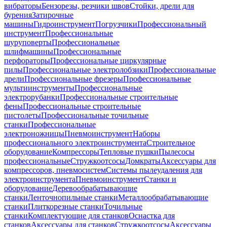
вибраторы
Бензорезы, резчики швов
Стойки, дрели для
бурения
Затирочные
машины
Гидроинструмент
Погрузчики
Профессиональный
инструмент
Профессиональные
шуруповерты
Профессиональные
шлифмашины
Профессиональные
перфораторы
Профессиональные циркулярные
пилы
Профессиональные электролобзики
Профессиональные
дрели
Профессиональные фрезеры
Профессиональные
мультиинструменты
Профессиональные
электрорубанки
Профессиональные строительные
фены
Профессиональные строительные
пистолеты
Профессиональные точильные
станки
Профессиональные
электроножницы
Пневмоинструмент
Наборы
профессионального электроинструмента
Строительное
оборудование
Компрессоры
Тепловые пушки
Пылесосы
профессиональные
Стружкоотсосы
Домкраты
Аксессуары для
компрессоров, пневмосистем
Системы пылеудаления для
электроинструмента
Пневмоинструмент
Станки и
оборудование
Деревообрабатывающие
станки
Ленточнопильные станки
Металлообрабатывающие
станки
Плиткорезные станки
Точильные
станки
Комплектующие для станков
Оснастка для
станков
Аксессуары для станков
Стружкоотсосы
Аксессуары