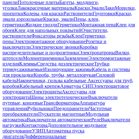
панели
Потолочные плиты
Багеты, молдинги,
уголки
Лакокрасочные материалы
Краски
Эмали
Лаки
Морилки,
пропитки
Колеры для краски
Растворители
Грунтовки
Краски,
эмали аэрозольные
Краски, эмали
Пены, клеи,
герметики
Жидкие гвозди
Герметики
Монтажная пена
Клеи для
обоев
Клеи для напольных покрытий
Очистители,
растворители
Фиксаторы резьбы
Клеи
Герметики,
пены
Электромонтажное оборудование
Розетки и
выключатели
Электрические звонки
Коробки
распределительные и подрозетники
Электропатроны
Вилки,
штепсели
Молниеприемники
Заземление
Электромонтажные
изделия
Клеммы
Средства диэлектрические
Трубки
термоусаживаемые
Изолирующие зажимы
Кабель и системы
для прокладки
Короба, трубы, металлорукав
Силовой
кабель
Наконечники, гильзы кабельные
Аксессуары для труб,
коробов
Кабельный крепеж
Арматура СИП
Электрощитовое
оборудование
Электрощиты
Аксессуары для
электрощита
Шины электротехнические
Выключатели
путевые, концевые
Трансформаторы
Аппаратура
управления
Рубильники
Предохранители
Частотные
преобразователи
Пускатели магнитные
Модульная
автоматика
Выключатели автоматические
Реле
Выключатели
нагрузки
Контакторы
Дополнительное модульное
оборудование
УЗИП
Автоматика пуска
двигателя
Дифференциальные