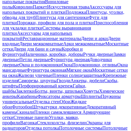
напольные покрытия
Виниловые
полы
Ковролин
Паркет
Искусственная трава
Аксессуары для
напольных покрытий и плитки
Подложка
Плинтусы, уголки,
обводы для труб
Плинтусы для сантехники
Фуги для
плитки
Порожки, профили для пола и плитки
Приспособления
для укладки плитки
Системы выравнивания
плитки
Аксессуары для напольных
покрытий
Реставрационные материалы
Двери и арки
Двери
входные
Двери межкомнатные
Арки межкомнатные
Москитные
сетки
Двери для бани и сауны
Коробки и
фурнитура
Наличники, коробки, доборы
Ручки дверные
Замки
дверные
Петли дверные
Фурнитура дверная
Доводчики
дверные
Окна и подоконники
Окна
Подоконники, отливы
Окна
мансардные
Фурнитура оконная
Мягкие окна
Москитные сетки
на окна
Жалюзи уличные
Пленки солнцезащитные
Крепежные
изделия
Саморезы, шурупы
Гвозди
Анкеры, дюбели
Скобы,
штифты
Перфорированный крепеж
Гайки,
шайбы
Заклепки
Болты, винты, шпильки
Хомуты
Химические
анкеры
Карабины
Фиксаторы арматуры
Шплинты
Пружины
универсальные
Отделка стен
Обои
Жидкие
обои
Фотообои
Штукатурки декоративные
Декоративный
камень
Скинали
Пленки самоклеящиеся
Армирующие
сетки
Стеновые панели
Уголки, маяки,
профили
Вагонка
Стеклохолсты, флизелин
Экраны для
радиаторов
Отделка потолка
Потолочные системы
Потолочные