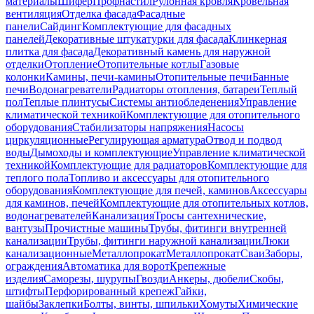
материалы
Шифер
Профнастил
Рулонная кровля
Кровельная
вентиляция
Отделка фасада
Фасадные
панели
Сайдинг
Комплектующие для фасадных
панелей
Декоративные штукатурки для фасада
Клинкерная
плитка для фасада
Декоративный камень для наружной
отделки
Отопление
Отопительные котлы
Газовые
колонки
Камины, печи-камины
Отопительные печи
Банные
печи
Водонагреватели
Радиаторы отопления, батареи
Теплый
пол
Теплые плинтусы
Системы антиобледенения
Управление
климатической техникой
Комплектующие для отопительного
оборудования
Стабилизаторы напряжения
Насосы
циркуляционные
Регулирующая арматура
Отвод и подвод
воды
Дымоходы и комплектующие
Управление климатической
техникой
Комплектующие для радиаторов
Комплектующие для
теплого пола
Топливо и аксессуары для отопительного
оборудования
Комплектующие для печей, каминов
Аксессуары
для каминов, печей
Комплектующие для отопительных котлов,
водонагревателей
Канализация
Тросы сантехнические,
вантузы
Прочистные машины
Трубы, фитинги внутренней
канализации
Трубы, фитинги наружной канализации
Люки
канализационные
Металлопрокат
Металлопрокат
Сваи
Заборы,
ограждения
Автоматика для ворот
Крепежные
изделия
Саморезы, шурупы
Гвозди
Анкеры, дюбели
Скобы,
штифты
Перфорированный крепеж
Гайки,
шайбы
Заклепки
Болты, винты, шпильки
Хомуты
Химические