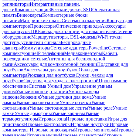
репликаторы
Интерактивные панели,
доски
Комплектующие
Жесткие диски, SSD
Оперативная
память
Видеокарты
Компьютерные блоки
питания
Материнские платы
Системы охлаждения
Корпуса для
компьютеров
Процессоры
Оптические приводы
Аксессуары
для корпусов ПК
Боксы, док-станции для накопителей
Сетевое
оборудование
Маршрутизаторы, DSL-модемы
Wi-Fi точки
доступа, усилители сигнала
Беспроводные
адаптеры
Коммутаторы
Сетевые адаптеры
Powerline
Сетевые
комплектующие
IP-телефония
Медиаконвертеры
Кабели,
переходники сетевые
Антенны для беспроводной
связи
Аксессуары для компьютерной техники
Подставки для
ноутбуков
Аксессуары для ноутбуков
Очки для
компьютера
Рюкзаки для ноутбуков
Сумки, чехлы для
ноутбуков
Средства для ухода за электроникой
Программное
обеспечение
Система Умный дом
Управление умным
домом
Умные колонки, станции
Умные камеры
видеонаблюдения
Умные датчики для дома
Умные
лампы
Умные выключатели
Умные розетки
Умные
светильники
Умные светодиодные ленты
Умные реле
Умные
замки
Умные домофоны
Умные карнизы
Умные
терморегуляторы
Игровая зона
Игровые приставки
Игры для
приставок
Игровые контроллеры
Игровые ноутбуки
Игровые
компьютеры
Игровые видеокарты
Игровые мониторы
Игровые
телевизоры
Игровые мыши
Игровые клавиатуры
Игровые