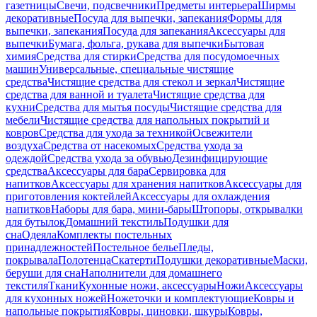
газетницы
Свечи, подсвечники
Предметы интерьера
Ширмы
декоративные
Посуда для выпечки, запекания
Формы для
выпечки, запекания
Посуда для запекания
Аксессуары для
выпечки
Бумага, фольга, рукава для выпечки
Бытовая
химия
Средства для стирки
Средства для посудомоечных
машин
Универсальные, специальные чистящие
средства
Чистящие средства для стекол и зеркал
Чистящие
средства для ванной и туалета
Чистящие средства для
кухни
Средства для мытья посуды
Чистящие средства для
мебели
Чистящие средства для напольных покрытий и
ковров
Средства для ухода за техникой
Освежители
воздуха
Средства от насекомых
Средства ухода за
одеждой
Средства ухода за обувью
Дезинфицирующие
средства
Аксессуары для бара
Сервировка для
напитков
Аксессуары для хранения напитков
Аксессуары для
приготовления коктейлей
Аксессуары для охлаждения
напитков
Наборы для бара, мини-бары
Штопоры, открывалки
для бутылок
Домашний текстиль
Подушки для
сна
Одеяла
Комплекты постельных
принадлежностей
Постельное белье
Пледы,
покрывала
Полотенца
Скатерти
Подушки декоративные
Маски,
беруши для сна
Наполнители для домашнего
текстиля
Ткани
Кухонные ножи, аксессуары
Ножи
Аксессуары
для кухонных ножей
Ножеточки и комплектующие
Ковры и
напольные покрытия
Ковры, циновки, шкуры
Ковры,