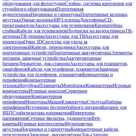
оборудования для фотостудии
Стойки, системы крепления для
студийного оборудования
Портативная
аудиотехника
Наушники и гарнитуры
Портативные колонки,
акустика
Умные колонки
MP3-плееры
Диктофоны
CD-
проигрыватели
Аксессуары для телевизоров
Кронштейны,
стойки
Кабели для телевизоров
Подписки на видеосервисы
ТВ-
антенны
ТВ-тюнеры
Аксессуары для ТВ
Аксессуары для
проектора
Очки 3D
Средства для ухода за
электроникой
Кабели, переходники
Аксессуары для
портативных устройств
Портативные аккумуляторы
Элементы
питания, зарядные устройства
Аккумуляторные
батареи
Держатели, док-станции
Аксессуары для планшетов,
смартфонов
Кабели для телефонов, планшетов
Зарядные
устройства для телефонов, планшетов
Компьютеры и
периферия
Компьютерная
техника
Ноутбуки
Планшеты
Моноблоки
Компьютеры
Игровые
компьютеры
Игровые консоли
Серверное
оборудование
Компьютерная
периферия
Мониторы
Мыши
Клавиатуры
Стилусы
Наборы
периферии
Источники бесперебойного питания
Батареи для
ИБП
Стабилизаторы напряжения
Инверторы
напряжения
Сетевые фильтры, удлинители
Веб-
камеры
Игровые контроллеры
Мультимедиа
акустика
Наушники и гарнитуры
Компьютерные кабели,
переходники
Зарядные, аккумуляторы
Док-станции,