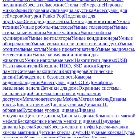
наушники
Кресла геймерские
Столы геймерские
Игровые
микрофоны
Игровая мультимедиа акустика
Аксессуары для
геймеров
Фигурки Funko Pop
Подставки для
ноутбуков
Светодиодные ленты
Лампы для мониторов
Умная
техника
Умные роботы-пылесосы
Умные телевизоры
Умные
стиральные машины
Умные чайники
Умные роботы
кулинарные
Умные вентиляторы
Умные кондиционеры
Умные
обогреватели
Умные увлажнители, очистители воздуха
Умные
отопительные котлы
Умные проветриватели
Умные радиочасы,
метеостанции
Умные кормушки и поилки для
животных
Умные напольные весы
Накопители данных
USB
Flash накопители
Внешние HDD, SSD диски
Карты
памяти
Сетевые накопители
Картридеры
Оптические
диски
Наблюдение и безопасность
Камеры
видеонаблюдения
Аксессуары для CCTV
Домофоны,
вызывные панели
Датчики для дома
Охранные системы,
сигнализации
Системы контроля и управления
доступом
Металлодетекторы
Мебель
Мягкая мебель
Диваны,
тахты
Диваны прямые
Диваны угловые
Диваны П-
образные
Кухонные уголки, диваны
Диваны
модульные
Детские диваны
Диваны садовые
Комплекты мягкой
мебели
Бескаркасные кресла-мешки и диваны
Надувные
диваны
Кресла
Кресла
Кресла-мешки и пуфы
Кресла-качалки,
кресла-маятники
Детские кресла, пуфы
Надувные кресла
Пуфы,
оттоманки
Кресла-кровати
Игровая мебель
Кресла