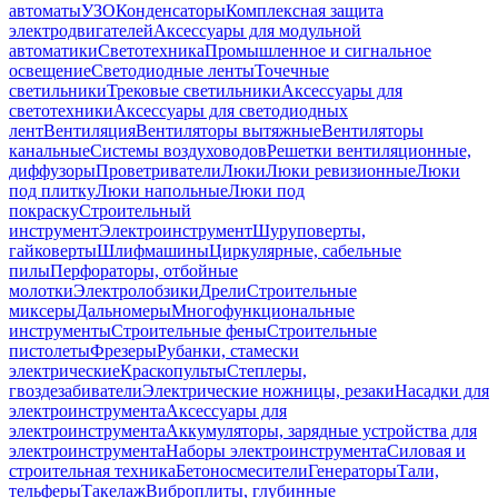
автоматы
УЗО
Конденсаторы
Комплексная защита
электродвигателей
Аксессуары для модульной
автоматики
Светотехника
Промышленное и сигнальное
освещение
Светодиодные ленты
Точечные
светильники
Трековые светильники
Аксессуары для
светотехники
Аксессуары для светодиодных
лент
Вентиляция
Вентиляторы вытяжные
Вентиляторы
канальные
Системы воздуховодов
Решетки вентиляционные,
диффузоры
Проветриватели
Люки
Люки ревизионные
Люки
под плитку
Люки напольные
Люки под
покраску
Строительный
инструмент
Электроинструмент
Шуруповерты,
гайковерты
Шлифмашины
Циркулярные, сабельные
пилы
Перфораторы, отбойные
молотки
Электролобзики
Дрели
Строительные
миксеры
Дальномеры
Многофункциональные
инструменты
Строительные фены
Строительные
пистолеты
Фрезеры
Рубанки, стамески
электрические
Краскопульты
Степлеры,
гвоздезабиватели
Электрические ножницы, резаки
Насадки для
электроинструмента
Аксессуары для
электроинструмента
Аккумуляторы, зарядные устройства для
электроинструмента
Наборы электроинструмента
Силовая и
строительная техника
Бетоносмесители
Генераторы
Тали,
тельферы
Такелаж
Виброплиты, глубинные