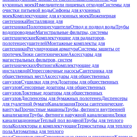
кухонных моек
Измельчители пищевых отходов
Системы для
очистки питьевой воды
Сифоны для кухонных
моек
Комплектующие для кухонных моек
Инженерная
сантехника
Инсталляции для
сантехники
Полотенцесушители
Отвод и подвод воды
Трубы
водопроводные
Магистральные фильтры, системы
сантехнические
Комплектующие для радиаторов,
полотенцесушителей
Монтажные комплекты для
сантехники
Регулирующая арматура
Системы защиты от
протечек
Люки сантехнические
Аксессуары для
магистральных фильтров, систем
сантехнических
Фитинги
Комплектующие для
инсталляций
Опрессовочные насосы
Сантехника для
общественных мест
Аксессуары для общественных
санузлов
Сушилки для рук
Дозаторы для общественных
санузлов
Сенсорные дозаторы для общественных
санузлов
Локтевые дозаторы для общественных
санузлов
Диспенсеры для бумажных полотенец
Диспенсеры
для туалетной бумаги
Канализация
Тросы сантехнические,
вантузы
Прочистные машины
Трубы, фитинги внутренней
канализации
Трубы, фитинги наружной канализации
Люки
канализационные
Теплый пол водяной
Трубы для теплого
пола
Коллекторы и комплектующие
Термостатика для теплого
пола
Автоматика для теплого
пола
Строительство
Строительные смеси и грунтовки
Клеевые