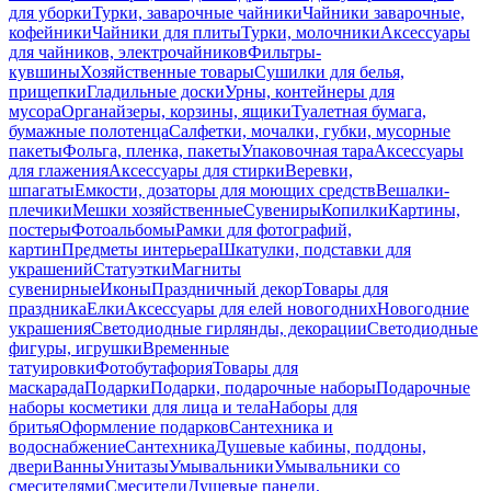
для уборки
Турки, заварочные чайники
Чайники заварочные,
кофейники
Чайники для плиты
Турки, молочники
Аксессуары
для чайников, электрочайников
Фильтры-
кувшины
Хозяйственные товары
Сушилки для белья,
прищепки
Гладильные доски
Урны, контейнеры для
мусора
Органайзеры, корзины, ящики
Туалетная бумага,
бумажные полотенца
Салфетки, мочалки, губки, мусорные
пакеты
Фольга, пленка, пакеты
Упаковочная тара
Аксессуары
для глажения
Аксессуары для стирки
Веревки,
шпагаты
Емкости, дозаторы для моющих средств
Вешалки-
плечики
Мешки хозяйственные
Сувениры
Копилки
Картины,
постеры
Фотоальбомы
Рамки для фотографий,
картин
Предметы интерьера
Шкатулки, подставки для
украшений
Статуэтки
Магниты
сувенирные
Иконы
Праздничный декор
Товары для
праздника
Елки
Аксессуары для елей новогодних
Новогодние
украшения
Светодиодные гирлянды, декорации
Светодиодные
фигуры, игрушки
Временные
татуировки
Фотобутафория
Товары для
маскарада
Подарки
Подарки, подарочные наборы
Подарочные
наборы косметики для лица и тела
Наборы для
бритья
Оформление подарков
Сантехника и
водоснабжение
Сантехника
Душевые кабины, поддоны,
двери
Ванны
Унитазы
Умывальники
Умывальники со
смесителями
Смесители
Душевые панели,