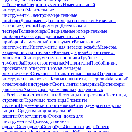
кабелерезы
Специнструменты
Измерительный
инструмент
Мерительные
инструменты
Электроизмерительные
приборы
Дальномеры
Дальномеры оптические
Нивелиры,
лазерные уровни
Пирометры
Детекторы и
тестеры
Толщиномеры
Специальные измерительные
приборы
Аксессуары для измерительных
приборов
Разметочный инструмент
Разметочные
инструменты
Инструменты для нарезки резьбы
Маркеры,
карандаши строительные
Клейма ударные
Строительно-
монтажный инструмент
Заклепочники
Труборезы,
трубогибы
Ножи строительные
Мультитулы
Пробойники,
просекатели отверстий
Ломы
Степлеры
механические
Стеклорезы
Прикаточные валики
Отделочный
инструмент
Плиткорезы
Кельмы, шпатели, гладилки
Малярный,
отделочный инструмент
Скотч, ленты малярные
Диспенсеры
для скотча
Аксессуары для малярных, отделочных
работ
Пленки строительные
Лестницы и стремянки
Лестницы,
стремянки
Чердачные лестницы
Элементы
лестниц
Подъемники строительные
Спецодежда и средства
защиты
Средства индивидуальной
защиты
Огнетушители
Сумки, пояса для
инструментов
Производственная
одежда
Спецодежда
Спецобувь
Организация рабочего
пространства
Фонари, прожекторы
Кейсы, ящики для