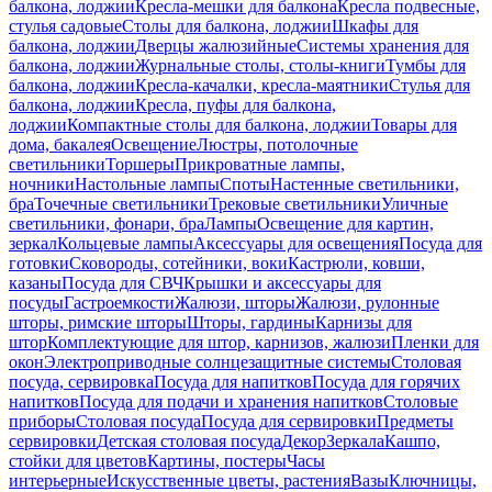
балкона, лоджии
Кресла-мешки для балкона
Кресла подвесные,
стулья садовые
Столы для балкона, лоджии
Шкафы для
балкона, лоджии
Дверцы жалюзийные
Системы хранения для
балкона, лоджии
Журнальные столы, столы-книги
Тумбы для
балкона, лоджии
Кресла-качалки, кресла-маятники
Стулья для
балкона, лоджии
Кресла, пуфы для балкона,
лоджии
Компактные столы для балкона, лоджии
Товары для
дома, бакалея
Освещение
Люстры, потолочные
светильники
Торшеры
Прикроватные лампы,
ночники
Настольные лампы
Споты
Настенные светильники,
бра
Точечные светильники
Трековые светильники
Уличные
светильники, фонари, бра
Лампы
Освещение для картин,
зеркал
Кольцевые лампы
Аксессуары для освещения
Посуда для
готовки
Сковороды, сотейники, воки
Кастрюли, ковши,
казаны
Посуда для СВЧ
Крышки и аксессуары для
посуды
Гастроемкости
Жалюзи, шторы
Жалюзи, рулонные
шторы, римские шторы
Шторы, гардины
Карнизы для
штор
Комплектующие для штор, карнизов, жалюзи
Пленки для
окон
Электроприводные солнцезащитные системы
Столовая
посуда, сервировка
Посуда для напитков
Посуда для горячих
напитков
Посуда для подачи и хранения напитков
Столовые
приборы
Столовая посуда
Посуда для сервировки
Предметы
сервировки
Детская столовая посуда
Декор
Зеркала
Кашпо,
стойки для цветов
Картины, постеры
Часы
интерьерные
Искусственные цветы, растения
Вазы
Ключницы,