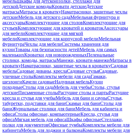
мебель
Шкафы для детской
Полки, стеллажи для
детской
Детские комоды
Кровати детские
Детские
матрасы
Матрасы в кроватку
Наматрасники, защитные чехлы
детские
Мебель для детского сада
Мебельная фурнитура и
аксессуары
Комплектующие для столов
Комплектующие для
стульев
Комплектующие для кроватей и кроваток
Аксессуары
для мебели
Комплектующие для мягкой
мебели
Комплектующие для корпусной мебели
Мебельная
фурнитура
Чехлы для мебели
Системы хранения для
кухни
Товары для безопасности детей
Мебель для самых
маленьких
Кроватки для новорожденных
Пеленальные
столики, комоды, матрасы
Манежи, кровати-манежи
Матрасы в
кроватку
Наматрасники, защитные чехлы в кроватку
Садовая
мебель
Садовые диваны, кресла
Садовые стулья
Садовые,
уличные столы
Комплекты мебели для сада
Гамаки,
шезлонги
Качели садовые
Надувная мебель
Кухни
походные
Столы для сада
Мебель для учебы
Столы, стулья
детские
Письменные столы
Растущие столы и парты
Растущие
кресла и стулья для учебы
Мебель для бани и сауны
Стулья,
табуретки, подставки для бани
Скамьи для бани
Столы для
бани
Журнальные столики для бани
Мебель для кабинета и
офиса
Столы офисные, компьютерные
Кресла, стулья для
офиса
Мягкая мебель для офиса
Шкафы офисные
Стеллажи,
полки для документов
Офисные тумбы
Комплекты мебели для
кабинета
Мебель для лоджии и балкона
Комплекты мебели для