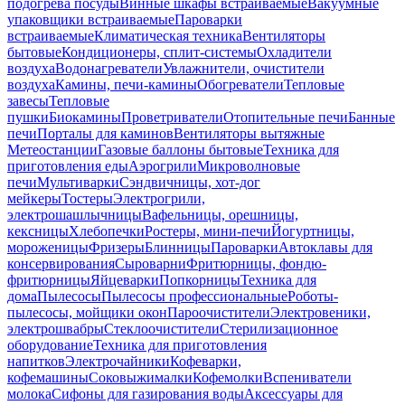
подогрева посуды
Винные шкафы встраиваемые
Вакуумные
упаковщики встраиваемые
Пароварки
встраиваемые
Климатическая техника
Вентиляторы
бытовые
Кондиционеры, сплит-системы
Охладители
воздуха
Водонагреватели
Увлажнители, очистители
воздуха
Камины, печи-камины
Обогреватели
Тепловые
завесы
Тепловые
пушки
Биокамины
Проветриватели
Отопительные печи
Банные
печи
Порталы для каминов
Вентиляторы вытяжные
Метеостанции
Газовые баллоны бытовые
Техника для
приготовления еды
Аэрогрили
Микроволновые
печи
Мультиварки
Сэндвичницы, хот-дог
мейкеры
Тостеры
Электрогрили,
электрошашлычницы
Вафельницы, орешницы,
кексницы
Хлебопечки
Ростеры, мини-печи
Йогуртницы,
мороженицы
Фризеры
Блинницы
Пароварки
Автоклавы для
консервирования
Сыроварни
Фритюрницы, фондю-
фритюрницы
Яйцеварки
Попкорницы
Техника для
дома
Пылесосы
Пылесосы профессиональные
Роботы-
пылесосы, мойщики окон
Пароочистители
Электровеники,
электрошвабры
Стеклоочистители
Стерилизационное
оборудование
Техника для приготовления
напитков
Электрочайники
Кофеварки,
кофемашины
Соковыжималки
Кофемолки
Вспениватели
молока
Сифоны для газирования воды
Аксессуары для