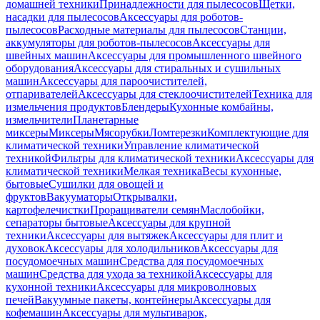
домашней техники
Принадлежности для пылесосов
Щетки,
насадки для пылесосов
Аксессуары для роботов-
пылесосов
Расходные материалы для пылесосов
Станции,
аккумуляторы для роботов-пылесосов
Аксессуары для
швейных машин
Аксессуары для промышленного швейного
оборудования
Аксессуары для стиральных и сушильных
машин
Аксессуары для пароочистителей,
отпаривателей
Аксессуары для стеклоочистителей
Техника для
измельчения продуктов
Блендеры
Кухонные комбайны,
измельчители
Планетарные
миксеры
Миксеры
Мясорубки
Ломтерезки
Комплектующие для
климатической техники
Управление климатической
техникой
Фильтры для климатической техники
Аксессуары для
климатической техники
Мелкая техника
Весы кухонные,
бытовые
Сушилки для овощей и
фруктов
Вакууматоры
Открывалки,
картофелечистки
Проращиватели семян
Маслобойки,
сепараторы бытовые
Аксессуары для крупной
техники
Аксессуары для вытяжек
Аксессуары для плит и
духовок
Аксессуары для холодильников
Аксессуары для
посудомоечных машин
Средства для посудомоечных
машин
Средства для ухода за техникой
Аксессуары для
кухонной техники
Аксессуары для микроволновых
печей
Вакуумные пакеты, контейнеры
Аксессуары для
кофемашин
Аксессуары для мультиварок,