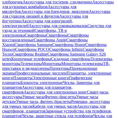
хлебопечек
Аксессуары для тостеров, сэндвичниц
Аксессуары
для кухонных комбайнов
Аксессуары для
мясорубок
Аксессуары для блендеров, миксеров
Аксессуары
для сушилок овощей и фруктов
Аксессуары для
йогуртниц
Аксессуары для аэрогрилей,
электрогрилей
Аксессуары для соковыжималок
Средства для
ухода за техникой
Смартфоны, ТВ и
электроника
Смартфоны
Смартфоны
Смартфоны
восстановленные
Смартфоны Apple
Смартфоны
Xiaomi
Смартфоны Samsung
Смартфоны Honor
Смартфоны
Huawei
Смартфоны POCO
Смартфоны Infinix
Смартфоны
Tecno
Смартфоны Realme
Смартфоны Samsung Galaxy S26
series
Кнопочные телефоны
Складные смартфоны
Телевизоры,
мониторы
Телевизоры
Мониторы
Мониторы-телевизоры
ТВ-
приставки и медиаплееры
Проекторы
Проекционные
экраны
Профессиональные дисплеи
Планшеты, электронные
книги
Планшеты
Электронные книги
Графические
планшеты
Блокноты электронные
Чехлы, бамперы для
планшетов
Аксессуары для планшетов,
смартфонов
Аксессуары для электронных книг
Смарт-часы,
аксессуары
Умные часы
Фитнес-браслеты
Умные часы
детские
Умные часы, фитнес-браслеты
Ремешки, аксессуары
для умных часов
Кабели для умных часов
Аксессуары для
смартфонов, планшетов
Зарядные устройства для телефонов,
планшетов
Чехлы, защитные стекла для телефонов
Чехлы для