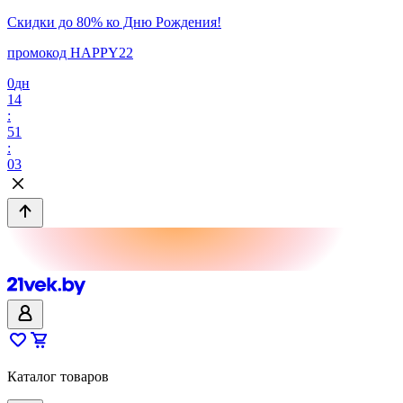
Скидки до 80% ко Дню Рождения!
промокод HAPPY22
0
дн
14
:
51
:
03
Каталог товаров