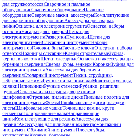
для стружкоотсосов
Сварочное и паяльное
оборудование
Сварочное оборудование
Паяльное
оборудование
Сварочные маски, аксессуары
Комплектующие
для сварочного оборудования
Аксессуары для сварки,
пайки
Оснастка для электроинструмента
Оснастка, наборы
оснастки
Насадки для граверов
Щетки для
электроинструмента
Развертки
Пуансоны
Щетки для
электродвигателей
Слесарный инструмент
Наборы
инструментов
Головки, биты
Гаечные ключи
Отвертки, наборы
отверток
Ножницы слесарные
Клещи строительные
Зубила,
керны, выколотки
Щетки слесарные
Оснастка и аксессуары для
бурения и сверления
Сверла, буры, зенкеры
Коронки
Зубила для
электроинструмента
Аксессуары для бурения и
сверления
Столярный инструмент
Тиски, струбцины,
гейферные зажимы
Ручные пилы, ножовки
Молотки, кувалды,
киянки
Напильники
Ручные стамески
Рубанки, рашпили
ручные
Оснастка и аксессуары для резания и
шлифования
Отрезные, пильные диски
Пильные полотна для
электроинструмента
Фрезы
Шлифовальные диски, насадки,
листы
Шлифовальные чашки
Точильные камни, круги,
сегменты
Полировальные валы
Направляющие
шины
Комплектующие для резания
Аксессуары для
резания
Аксессуары для шлифования
Электромонтажный
инструмент
Обжимной инструмент
Плоскогубцы,
круглогубцы
Кусачки, болторезы,