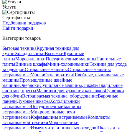
Услуги
Сертификаты
Подборщик подарков
Найти подарки
Категории товаров
Бытовая техника
Крупная техника для
кухни
Холодильники
Вытяжки
Кухонные
плиты
Морозильники
Посудомоечные машины
Настольные
плиты
Винные шкафы
Мини-холодильники
Техника для ухода
за одеждой
Стиральные машины
Стиральные машины
встраиваемые
Утюги
Отпариватели
Швейные, вышивальные
машины
Промышленные швейные
машины
Оверлоки
Сушильные машины, шкафы
Гладильные
системы, прессы
Машинки для удаления катышков
Сушилки
для обуви
Встраиваемая техника, оборудование
Варочные
панели
Духовые шкафы
Холодильники
встраиваемые
Посудомоечные машины
встраиваемые
Микроволновые печи
встраиваемые
Кофемашины встраиваемые
Комплекты
встраиваемой техники
Морозильники
встраиваемые
Измельчители пищевых отходов
Шкафы для