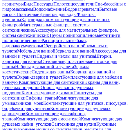
гарнитуры
Биде
Писсуары
Полотенцесушители
Спа-бассейны с
гидромассажем
Водоснабжение
Водонагреватели
Бытовые
насосы
Проточные фильтры для воды
Фильтры-
кувшины
Картриджи, комплектующие для проточных
фильтров
Магистральные фильтры, системы
сантехнические
Аксессуары для магистральных фильтров,
систем сантехнических
Трубы полипропиленовые
Фитинги
полипропиленовые
Расширительные баки,
гидроаккумуляторы
Обустройство ванной комнаты и
туалета
Мебель для ванной
Зеркала для ванной
Аксессуары для
ванной и туалета
Сиденья и чехлы для унитаза
Шторки,
карнизы для ванны
Стеклянные, пластиковые шторки для
ванны
Наборы для ванной и туалета
Зеркала
косметические
Сиденья для ванны
Коврики для ванной и
туалета
Экран-дверки в туалет
Комплектующие для мебели в
ванную
Комплектующие для сантехники
Экраны для ванн,
душевых поддонов
Опоры для ванн, душевых
поддонов
Комплектующие для ванн
Плинтусы для
сантехники
Сифоны, трапы
Комплектующие для
умывальников, моек
Комплектующие для унитазов, писсуаров,
биде
Бачки для унитазов
Комплектующие для душевых
гарнитуров
Комплектующие для сифонов,
трапов
Комплектующие для смесителей
Комплектующие для
душевых кабин, уголков
Сантехника для кухни
Кухонные
мойки
Кухонные мойки со смесителями
Смесители для