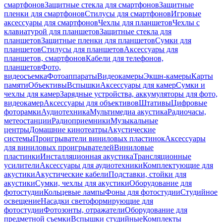
смартфонов
Защитные стекла для смартфонов
Защитные
пленки для смартфонов
Стилусы для смартфонов
Игровые
аксессуары для смартфонов
Чехлы для планшетов
Чехлы с
клавиатурой для планшетов
Защитные стекла для
планшетов
Защитные пленки для планшетов
Сумки для
планшетов
Стилусы для планшетов
Аксессуары для
планшетов, смартфонов
Кабели для телефонов,
планшетов
Фото,
видеосъемка
Фотоаппараты
Видеокамеры
Экшн-камеры
Карты
памяти
Объективы
Вспышки
Аксессуары для камер
Сумки и
чехлы для камер
Зарядные устройства, аккумуляторы для фото,
видеокамер
Аксессуары для объективов
Штативы
Цифровые
фоторамки
Аудиотехника
Мультимедиа акустика
Радиочасы,
метеостанции
Радиоприемники
Музыкальные
центры
Домашние кинотеатры
Акустические
системы
Проигрыватели виниловых пластинок
Аксессуары
для виниловых проигрывателей
Виниловые
пластинки
Инсталляционная акустика
Трансляционные
усилители
Аксессуары для аудиотехники
Комплектующие для
акустики
Акустические кабели
Подставки, стойки для
акустики
Сумки, чехлы для акустики
Оборудование для
фотостудии
Кольцевые лампы
Фоны для фотостудии
Студийное
освещение
Насадки светоформирующие для
фотостудии
Фотозонты, отражатели
Оборудование для
предметной съемки
Вспышки студийные
Комплекты