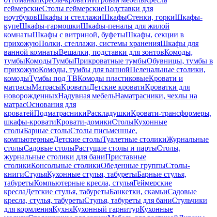
геймерские
Столы геймерские
Подставки для
ноутбуков
Шкафы и стеллажи
Шкафы
Стенки, горки
Шкафы-
купе
Шкафы-гармошки
Шкафы-пеналы для жилой
комнаты
Шкафы с витриной, буфеты
Шкафы, секции в
прихожую
Полки, стеллажи, системы хранения
Шкафы для
ванной комнаты
Вешалки, подставки для зонтов
Комоды,
тумбы
Комоды
Тумбы
Прикроватные тумбы
Обувницы, тумбы в
прихожую
Комоды, тумбы для ванной
Пеленальные столики,
комоды
Тумбы под ТВ
Комоды пластиковые
Кровати и
матрасы
Матрасы
Кровати
Детские кровати
Кроватки для
новорожденных
Надувная мебель
Наматрасники, чехлы на
матрас
Основания для
кроватей
Подматрасники
Раскладушки
Кровати-трансформеры,
шкафы-кровати
Кровати-домики
Столы
Кухонные
столы
Барные столы
Столы письменные,
компьютерные
Детские столы
Туалетные столики
Журнальные
столы
Садовые столы
Растущие столы и парты
Столы,
журнальные столики для бани
Приставные
столики
Консольные столики
Обеденные группы
Столы-
книги
Стулья
Кухонные стулья, табуреты
Барные стулья,
табуреты
Компьютерные кресла, стулья
Геймерские
кресла
Детские стулья, табуреты
Банкетки, скамьи
Садовые
кресла, стулья, табуреты
Стулья, табуреты для бани
Стульчики
для кормления
Кухня
Кухонный гарнитур
Кухонные