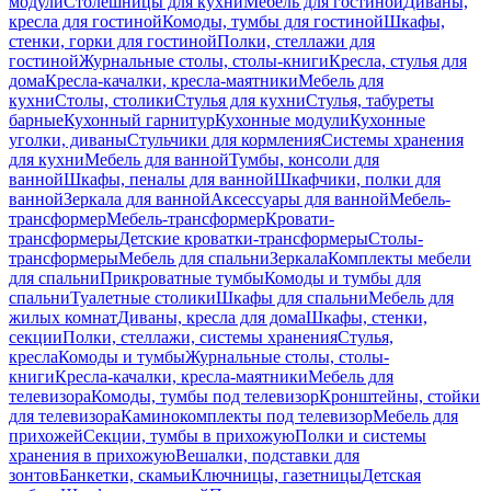
модули
Столешницы для кухни
Мебель для гостиной
Диваны,
кресла для гостиной
Комоды, тумбы для гостиной
Шкафы,
стенки, горки для гостиной
Полки, стеллажи для
гостиной
Журнальные столы, столы-книги
Кресла, стулья для
дома
Кресла-качалки, кресла-маятники
Мебель для
кухни
Столы, столики
Стулья для кухни
Стулья, табуреты
барные
Кухонный гарнитур
Кухонные модули
Кухонные
уголки, диваны
Стульчики для кормления
Системы хранения
для кухни
Мебель для ванной
Тумбы, консоли для
ванной
Шкафы, пеналы для ванной
Шкафчики, полки для
ванной
Зеркала для ванной
Аксессуары для ванной
Мебель-
трансформер
Мебель-трансформер
Кровати-
трансформеры
Детские кроватки-трансформеры
Столы-
трансформеры
Мебель для спальни
Зеркала
Комплекты мебели
для спальни
Прикроватные тумбы
Комоды и тумбы для
спальни
Туалетные столики
Шкафы для спальни
Мебель для
жилых комнат
Диваны, кресла для дома
Шкафы, стенки,
секции
Полки, стеллажи, системы хранения
Стулья,
кресла
Комоды и тумбы
Журнальные столы, столы-
книги
Кресла-качалки, кресла-маятники
Мебель для
телевизора
Комоды, тумбы под телевизор
Кронштейны, стойки
для телевизора
Каминокомплекты под телевизор
Мебель для
прихожей
Секции, тумбы в прихожую
Полки и системы
хранения в прихожую
Вешалки, подставки для
зонтов
Банкетки, скамьи
Ключницы, газетницы
Детская