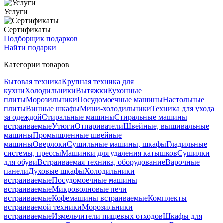
Услуги
Сертификаты
Подборщик подарков
Найти подарки
Категории товаров
Бытовая техника
Крупная техника для
кухни
Холодильники
Вытяжки
Кухонные
плиты
Морозильники
Посудомоечные машины
Настольные
плиты
Винные шкафы
Мини-холодильники
Техника для ухода
за одеждой
Стиральные машины
Стиральные машины
встраиваемые
Утюги
Отпариватели
Швейные, вышивальные
машины
Промышленные швейные
машины
Оверлоки
Сушильные машины, шкафы
Гладильные
системы, прессы
Машинки для удаления катышков
Сушилки
для обуви
Встраиваемая техника, оборудование
Варочные
панели
Духовые шкафы
Холодильники
встраиваемые
Посудомоечные машины
встраиваемые
Микроволновые печи
встраиваемые
Кофемашины встраиваемые
Комплекты
встраиваемой техники
Морозильники
встраиваемые
Измельчители пищевых отходов
Шкафы для