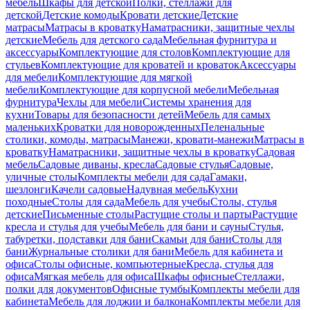
мебель
Шкафы для детской
Полки, стеллажи для
детской
Детские комоды
Кровати детские
Детские
матрасы
Матрасы в кроватку
Наматрасники, защитные чехлы
детские
Мебель для детского сада
Мебельная фурнитура и
аксессуары
Комплектующие для столов
Комплектующие для
стульев
Комплектующие для кроватей и кроваток
Аксессуары
для мебели
Комплектующие для мягкой
мебели
Комплектующие для корпусной мебели
Мебельная
фурнитура
Чехлы для мебели
Системы хранения для
кухни
Товары для безопасности детей
Мебель для самых
маленьких
Кроватки для новорожденных
Пеленальные
столики, комоды, матрасы
Манежи, кровати-манежи
Матрасы в
кроватку
Наматрасники, защитные чехлы в кроватку
Садовая
мебель
Садовые диваны, кресла
Садовые стулья
Садовые,
уличные столы
Комплекты мебели для сада
Гамаки,
шезлонги
Качели садовые
Надувная мебель
Кухни
походные
Столы для сада
Мебель для учебы
Столы, стулья
детские
Письменные столы
Растущие столы и парты
Растущие
кресла и стулья для учебы
Мебель для бани и сауны
Стулья,
табуретки, подставки для бани
Скамьи для бани
Столы для
бани
Журнальные столики для бани
Мебель для кабинета и
офиса
Столы офисные, компьютерные
Кресла, стулья для
офиса
Мягкая мебель для офиса
Шкафы офисные
Стеллажи,
полки для документов
Офисные тумбы
Комплекты мебели для
кабинета
Мебель для лоджии и балкона
Комплекты мебели для