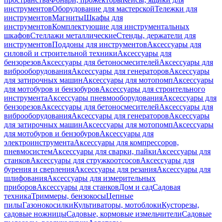
инструментов
Оборудование для мастерской
Тележки для
инструментов
Магниты
Шкафы для
инструментов
Комплектующие для инструментальных
шкафов
Стеллажи металлические
Стенды, держатели для
инструментов
Поддоны для инструментов
Аксессуары для
силовой и строительной техники
Аксессуары для
бензорезов
Аксессуары для бетоносмесителей
Аксессуары для
виброоборудования
Аксессуары для генераторов
Аксессуары
для затирочных машин
Аксессуары для мотопомп
Аксессуары
для мотобуров и бензобуров
Аксессуары для строительного
инструмента
Аксессуары пневмооборудования
Аксессуары для
бензорезов
Аксессуары для бетоносмесителей
Аксессуары для
виброоборудования
Аксессуары для генераторов
Аксессуары
для затирочных машин
Аксессуары для мотопомп
Аксессуары
для мотобуров и бензобуров
Аксессуары для
электроинструмента
Аксессуары для компрессоров,
пневмосистем
Аксессуары для сварки, пайки
Аксессуары для
станков
Аксессуары для стружкоотсосов
Аксессуары для
бурения и сверления
Аксессуары для резания
Аксессуары для
шлифования
Аксессуары для измерительных
приборов
Аксессуары для станков
Дом и сад
Садовая
техника
Триммеры, бензокосы
Цепные
пилы
Газонокосилки
Культиваторы, мотоблоки
Кусторезы,
садовые ножницы
Садовые, кормовые измельчители
Садовые