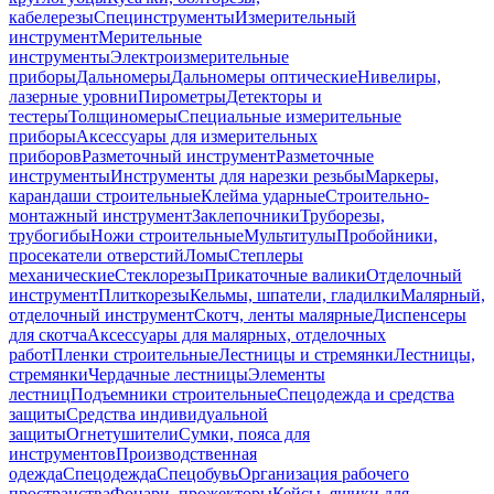
кабелерезы
Специнструменты
Измерительный
инструмент
Мерительные
инструменты
Электроизмерительные
приборы
Дальномеры
Дальномеры оптические
Нивелиры,
лазерные уровни
Пирометры
Детекторы и
тестеры
Толщиномеры
Специальные измерительные
приборы
Аксессуары для измерительных
приборов
Разметочный инструмент
Разметочные
инструменты
Инструменты для нарезки резьбы
Маркеры,
карандаши строительные
Клейма ударные
Строительно-
монтажный инструмент
Заклепочники
Труборезы,
трубогибы
Ножи строительные
Мультитулы
Пробойники,
просекатели отверстий
Ломы
Степлеры
механические
Стеклорезы
Прикаточные валики
Отделочный
инструмент
Плиткорезы
Кельмы, шпатели, гладилки
Малярный,
отделочный инструмент
Скотч, ленты малярные
Диспенсеры
для скотча
Аксессуары для малярных, отделочных
работ
Пленки строительные
Лестницы и стремянки
Лестницы,
стремянки
Чердачные лестницы
Элементы
лестниц
Подъемники строительные
Спецодежда и средства
защиты
Средства индивидуальной
защиты
Огнетушители
Сумки, пояса для
инструментов
Производственная
одежда
Спецодежда
Спецобувь
Организация рабочего
пространства
Фонари, прожекторы
Кейсы, ящики для