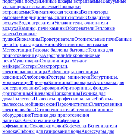
подогрева посуды
Винные шкафы встраиваемые
Вакуумные
упаковщики встраиваемые
Пароварки
встраиваемые
Климатическая техника
Вентиляторы
бытовые
Кондиционеры, сплит-системы
Охладители
воздуха
Водонагреватели
Увлажнители, очистители
воздуха
Камины, печи-камины
Обогреватели
Тепловые
завесы
Тепловые
пушки
Биокамины
Проветриватели
Отопительные печи
Банные
печи
Порталы для каминов
Вентиляторы вытяжные
Метеостанции
Газовые баллоны бытовые
Техника для
приготовления еды
Аэрогрили
Микроволновые
печи
Мультиварки
Сэндвичницы, хот-дог
мейкеры
Тостеры
Электрогрили,
электрошашлычницы
Вафельницы, орешницы,
кексницы
Хлебопечки
Ростеры, мини-печи
Йогуртницы,
мороженицы
Фризеры
Блинницы
Пароварки
Автоклавы для
консервирования
Сыроварни
Фритюрницы, фондю-
фритюрницы
Яйцеварки
Попкорницы
Техника для
дома
Пылесосы
Пылесосы профессиональные
Роботы-
пылесосы, мойщики окон
Пароочистители
Электровеники,
электрошвабры
Стеклоочистители
Стерилизационное
оборудование
Техника для приготовления
напитков
Электрочайники
Кофеварки,
кофемашины
Соковыжималки
Кофемолки
Вспениватели
молока
Сифоны для газирования воды
Аксессуары для