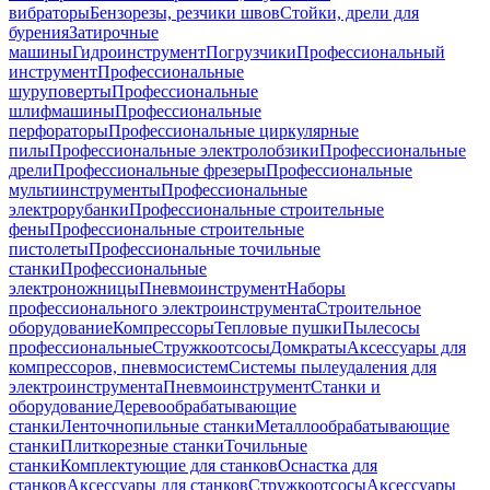
вибраторы
Бензорезы, резчики швов
Стойки, дрели для
бурения
Затирочные
машины
Гидроинструмент
Погрузчики
Профессиональный
инструмент
Профессиональные
шуруповерты
Профессиональные
шлифмашины
Профессиональные
перфораторы
Профессиональные циркулярные
пилы
Профессиональные электролобзики
Профессиональные
дрели
Профессиональные фрезеры
Профессиональные
мультиинструменты
Профессиональные
электрорубанки
Профессиональные строительные
фены
Профессиональные строительные
пистолеты
Профессиональные точильные
станки
Профессиональные
электроножницы
Пневмоинструмент
Наборы
профессионального электроинструмента
Строительное
оборудование
Компрессоры
Тепловые пушки
Пылесосы
профессиональные
Стружкоотсосы
Домкраты
Аксессуары для
компрессоров, пневмосистем
Системы пылеудаления для
электроинструмента
Пневмоинструмент
Станки и
оборудование
Деревообрабатывающие
станки
Ленточнопильные станки
Металлообрабатывающие
станки
Плиткорезные станки
Точильные
станки
Комплектующие для станков
Оснастка для
станков
Аксессуары для станков
Стружкоотсосы
Аксессуары