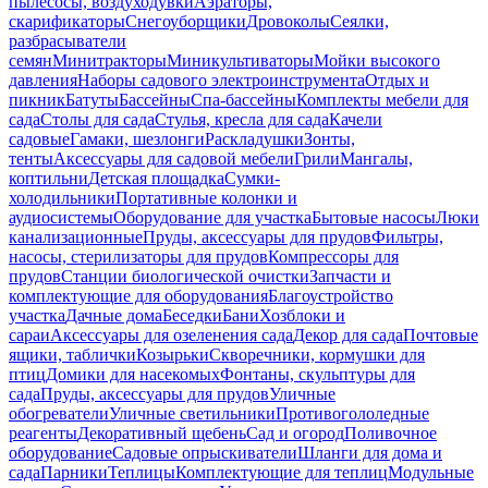
пылесосы, воздуходувки
Аэраторы,
скарификаторы
Снегоуборщики
Дровоколы
Сеялки,
разбрасыватели
семян
Минитракторы
Миникультиваторы
Мойки высокого
давления
Наборы садового электроинструмента
Отдых и
пикник
Батуты
Бассейны
Спа-бассейны
Комплекты мебели для
сада
Столы для сада
Стулья, кресла для сада
Качели
садовые
Гамаки, шезлонги
Раскладушки
Зонты,
тенты
Аксессуары для садовой мебели
Грили
Мангалы,
коптильни
Детская площадка
Сумки-
холодильники
Портативные колонки и
аудиосистемы
Оборудование для участка
Бытовые насосы
Люки
канализационные
Пруды, аксессуары для прудов
Фильтры,
насосы, стерилизаторы для прудов
Компрессоры для
прудов
Станции биологической очистки
Запчасти и
комплектующие для оборудования
Благоустройство
участка
Дачные дома
Беседки
Бани
Хозблоки и
сараи
Аксессуары для озеленения сада
Декор для сада
Почтовые
ящики, таблички
Козырьки
Скворечники, кормушки для
птиц
Домики для насекомых
Фонтаны, скульптуры для
сада
Пруды, аксессуары для прудов
Уличные
обогреватели
Уличные светильники
Противогололедные
реагенты
Декоративный щебень
Сад и огород
Поливочное
оборудование
Садовые опрыскиватели
Шланги для дома и
сада
Парники
Теплицы
Комплектующие для теплиц
Модульные