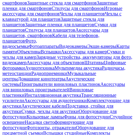
смартфонов
Защитные стекла для смартфонов
Защитные
пленки для смартфонов
Стилусы для смартфонов
Игровые
аксессуары для смартфонов
Чехлы для планшетов
Чехлы с
клавиатурой для планшетов
Защитные стекла для
планшетов
Защитные пленки для планшетов
Сумки для
планшетов
Стилусы для планшетов
Аксессуары для
планшетов, смартфонов
Кабели для телефонов,
планшетов
Фото,
видеосъемка
Фотоаппараты
Видеокамеры
Экшн-камеры
Карты
памяти
Объективы
Вспышки
Аксессуары для камер
Сумки и
чехлы для камер
Зарядные устройства, аккумуляторы для фото,
видеокамер
Аксессуары для объективов
Штативы
Цифровые
фоторамки
Аудиотехника
Мультимедиа акустика
Радиочасы,
метеостанции
Радиоприемники
Музыкальные
центры
Домашние кинотеатры
Акустические
системы
Проигрыватели виниловых пластинок
Аксессуары
для виниловых проигрывателей
Виниловые
пластинки
Инсталляционная акустика
Трансляционные
усилители
Аксессуары для аудиотехники
Комплектующие для
акустики
Акустические кабели
Подставки, стойки для
акустики
Сумки, чехлы для акустики
Оборудование для
фотостудии
Кольцевые лампы
Фоны для фотостудии
Студийное
освещение
Насадки светоформирующие для
фотостудии
Фотозонты, отражатели
Оборудование для
предметной съемки
Вспышки студийные
Комплекты