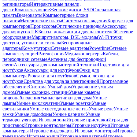
репликаторы
Интерактивные панели,
доски
Комплектующие
Жесткие диски, SSD
Оперативная
память
Видеокарты
Компьютерные блоки
питания
Материнские платы
Системы охлаждения
Корпуса для
компьютеров
Процессоры
Оптические приводы
Аксессуары
для корпусов ПК
Боксы, док-станции для накопителей
Сетевое
оборудование
Маршрутизаторы, DSL-модемы
Wi-Fi точки
доступа, усилители сигнала
Беспроводные
адаптеры
Коммутаторы
Сетевые адаптеры
Powerline
Сетевые
комплектующие
IP-телефония
Медиаконвертеры
Кабели,
переходники сетевые
Антенны для беспроводной
связи
Аксессуары для компьютерной техники
Подставки для
ноутбуков
Аксессуары для ноутбуков
Очки для
компьютера
Рюкзаки для ноутбуков
Сумки, чехлы для
ноутбуков
Средства для ухода за электроникой
Программное
обеспечение
Система Умный дом
Управление умным
домом
Умные колонки, станции
Умные камеры
видеонаблюдения
Умные датчики для дома
Умные
лампы
Умные выключатели
Умные розетки
Умные
светильники
Умные светодиодные ленты
Умные реле
Умные
замки
Умные домофоны
Умные карнизы
Умные
терморегуляторы
Игровая зона
Игровые приставки
Игры для
приставок
Игровые контроллеры
Игровые ноутбуки
Игровые
компьютеры
Игровые видеокарты
Игровые мониторы
Игровые
телевизоры
Игровые мыши
Игровые клавиатуры
Игровые