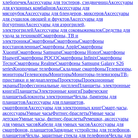
хлебопечек
Аксессуары для тостеров, сэндвичниц
Аксессуары
для кухонных комбайнов
Аксессуары для
мясорубок
Аксессуары для блендеров, миксеров
Аксессуары
для сушилок овощей и фруктов
Аксессуары для
йогуртниц
Аксессуары для аэрогрилей,
электрогрилей
Аксессуары для соковыжималок
Средства для
ухода за техникой
Смартфоны, ТВ и
электроника
Смартфоны
Смартфоны
Смартфоны
восстановленные
Смартфоны Apple
Смартфоны
Xiaomi
Смартфоны Samsung
Смартфоны Honor
Смартфоны
Huawei
Смартфоны POCO
Смартфоны Infinix
Смартфоны
Tecno
Смартфоны Realme
Смартфоны Samsung Galaxy S26
series
Кнопочные телефоны
Складные смартфоны
Телевизоры,
мониторы
Телевизоры
Мониторы
Мониторы-телевизоры
ТВ-
приставки и медиаплееры
Проекторы
Проекционные
экраны
Профессиональные дисплеи
Планшеты, электронные
книги
Планшеты
Электронные книги
Графические
планшеты
Блокноты электронные
Чехлы, бамперы для
планшетов
Аксессуары для планшетов,
смартфонов
Аксессуары для электронных книг
Смарт-часы,
аксессуары
Умные часы
Фитнес-браслеты
Умные часы
детские
Умные часы, фитнес-браслеты
Ремешки, аксессуары
для умных часов
Кабели для умных часов
Аксессуары для
смартфонов, планшетов
Зарядные устройства для телефонов,
планшетов
Чехлы, защитные стекла для телефонов
Чехлы для