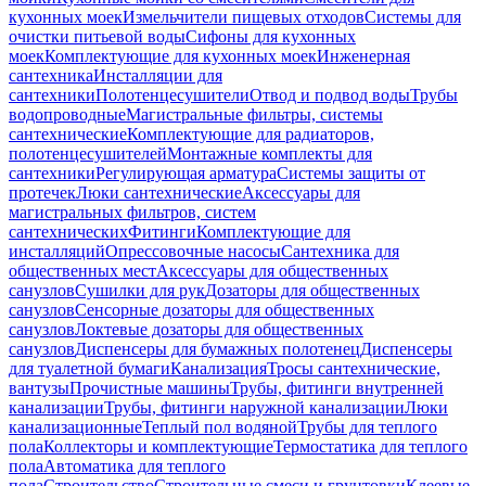
кухонных моек
Измельчители пищевых отходов
Системы для
очистки питьевой воды
Сифоны для кухонных
моек
Комплектующие для кухонных моек
Инженерная
сантехника
Инсталляции для
сантехники
Полотенцесушители
Отвод и подвод воды
Трубы
водопроводные
Магистральные фильтры, системы
сантехнические
Комплектующие для радиаторов,
полотенцесушителей
Монтажные комплекты для
сантехники
Регулирующая арматура
Системы защиты от
протечек
Люки сантехнические
Аксессуары для
магистральных фильтров, систем
сантехнических
Фитинги
Комплектующие для
инсталляций
Опрессовочные насосы
Сантехника для
общественных мест
Аксессуары для общественных
санузлов
Сушилки для рук
Дозаторы для общественных
санузлов
Сенсорные дозаторы для общественных
санузлов
Локтевые дозаторы для общественных
санузлов
Диспенсеры для бумажных полотенец
Диспенсеры
для туалетной бумаги
Канализация
Тросы сантехнические,
вантузы
Прочистные машины
Трубы, фитинги внутренней
канализации
Трубы, фитинги наружной канализации
Люки
канализационные
Теплый пол водяной
Трубы для теплого
пола
Коллекторы и комплектующие
Термостатика для теплого
пола
Автоматика для теплого
пола
Строительство
Строительные смеси и грунтовки
Клеевые