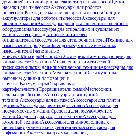
домашней техники
Принадлежности для пылесосов
Щетки,
насадки для пылесосов
Аксессуары для роботов-
пылесосов
Расходные материалы для пылесосов
Станции,
аккумуляторы для роботов-пылесосов
Аксессуары для
швейных машин
Аксессуары для промышленного швейного
оборудования
Аксессуары для стиральных и сушильных
машин
Аксессуары для пароочистителей,
отпаривателей
Аксессуары для стеклоочистителей
Техника для
измельчения продуктов
Блендеры
Кухонные комбайны,
измельчители
Планетарные
миксеры
Миксеры
Мясорубки
Ломтерезки
Комплектующие для
климатической техники
Управление климатической
техникой
Фильтры для климатической техники
Аксессуары для
климатической техники
Мелкая техника
Весы кухонные,
бытовые
Сушилки для овощей и
фруктов
Вакууматоры
Открывалки,
картофелечистки
Проращиватели семян
Маслобойки,
сепараторы бытовые
Аксессуары для крупной
техники
Аксессуары для вытяжек
Аксессуары для плит и
духовок
Аксессуары для холодильников
Аксессуары для
посудомоечных машин
Средства для посудомоечных
машин
Средства для ухода за техникой
Аксессуары для
кухонной техники
Аксессуары для микроволновых
печей
Вакуумные пакеты, контейнеры
Аксессуары для
кофемашин
Аксессуары для мультиварок,