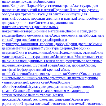
напольные покрытия
Виниловые
полы
Ковролин
Паркет
Искусственная трава
Аксессуары для
напольных покрытий и плитки
Подложка
Плинтусы, уголки,
обводы для труб
Плинтусы для сантехники
Фуги для
плитки
Порожки, профили для пола и плитки
Приспособления
для укладки плитки
Системы выравнивания
плитки
Аксессуары для напольных
покрытий
Реставрационные материалы
Двери и арки
Двери
входные
Двери межкомнатные
Арки межкомнатные
Москитные
сетки
Двери для бани и сауны
Коробки и
фурнитура
Наличники, коробки, доборы
Ручки дверные
Замки
дверные
Петли дверные
Фурнитура дверная
Доводчики
дверные
Окна и подоконники
Окна
Подоконники, отливы
Окна
мансардные
Фурнитура оконная
Мягкие окна
Москитные сетки
на окна
Жалюзи уличные
Пленки солнцезащитные
Крепежные
изделия
Саморезы, шурупы
Гвозди
Анкеры, дюбели
Скобы,
штифты
Перфорированный крепеж
Гайки,
шайбы
Заклепки
Болты, винты, шпильки
Хомуты
Химические
анкеры
Карабины
Фиксаторы арматуры
Шплинты
Пружины
универсальные
Отделка стен
Обои
Жидкие
обои
Фотообои
Штукатурки декоративные
Декоративный
камень
Скинали
Пленки самоклеящиеся
Армирующие
сетки
Стеновые панели
Уголки, маяки,
профили
Вагонка
Стеклохолсты, флизелин
Экраны для
радиаторов
Отделка потолка
Потолочные системы
Потолочные