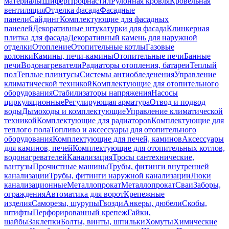
материалы
Шифер
Профнастил
Рулонная кровля
Кровельная
вентиляция
Отделка фасада
Фасадные
панели
Сайдинг
Комплектующие для фасадных
панелей
Декоративные штукатурки для фасада
Клинкерная
плитка для фасада
Декоративный камень для наружной
отделки
Отопление
Отопительные котлы
Газовые
колонки
Камины, печи-камины
Отопительные печи
Банные
печи
Водонагреватели
Радиаторы отопления, батареи
Теплый
пол
Теплые плинтусы
Системы антиобледенения
Управление
климатической техникой
Комплектующие для отопительного
оборудования
Стабилизаторы напряжения
Насосы
циркуляционные
Регулирующая арматура
Отвод и подвод
воды
Дымоходы и комплектующие
Управление климатической
техникой
Комплектующие для радиаторов
Комплектующие для
теплого пола
Топливо и аксессуары для отопительного
оборудования
Комплектующие для печей, каминов
Аксессуары
для каминов, печей
Комплектующие для отопительных котлов,
водонагревателей
Канализация
Тросы сантехнические,
вантузы
Прочистные машины
Трубы, фитинги внутренней
канализации
Трубы, фитинги наружной канализации
Люки
канализационные
Металлопрокат
Металлопрокат
Сваи
Заборы,
ограждения
Автоматика для ворот
Крепежные
изделия
Саморезы, шурупы
Гвозди
Анкеры, дюбели
Скобы,
штифты
Перфорированный крепеж
Гайки,
шайбы
Заклепки
Болты, винты, шпильки
Хомуты
Химические