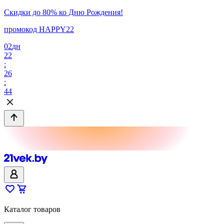
Скидки до 80% ко Дню Рождения!
промокод HAPPY22
02
дн
22
:
26
:
44
Каталог товаров