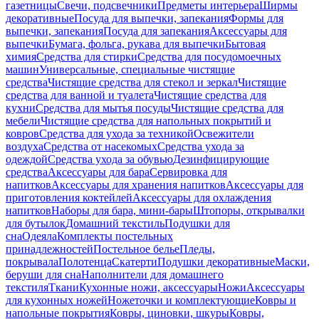
газетницы
Свечи, подсвечники
Предметы интерьера
Ширмы
декоративные
Посуда для выпечки, запекания
Формы для
выпечки, запекания
Посуда для запекания
Аксессуары для
выпечки
Бумага, фольга, рукава для выпечки
Бытовая
химия
Средства для стирки
Средства для посудомоечных
машин
Универсальные, специальные чистящие
средства
Чистящие средства для стекол и зеркал
Чистящие
средства для ванной и туалета
Чистящие средства для
кухни
Средства для мытья посуды
Чистящие средства для
мебели
Чистящие средства для напольных покрытий и
ковров
Средства для ухода за техникой
Освежители
воздуха
Средства от насекомых
Средства ухода за
одеждой
Средства ухода за обувью
Дезинфицирующие
средства
Аксессуары для бара
Сервировка для
напитков
Аксессуары для хранения напитков
Аксессуары для
приготовления коктейлей
Аксессуары для охлаждения
напитков
Наборы для бара, мини-бары
Штопоры, открывалки
для бутылок
Домашний текстиль
Подушки для
сна
Одеяла
Комплекты постельных
принадлежностей
Постельное белье
Пледы,
покрывала
Полотенца
Скатерти
Подушки декоративные
Маски,
беруши для сна
Наполнители для домашнего
текстиля
Ткани
Кухонные ножи, аксессуары
Ножи
Аксессуары
для кухонных ножей
Ножеточки и комплектующие
Ковры и
напольные покрытия
Ковры, циновки, шкуры
Ковры,