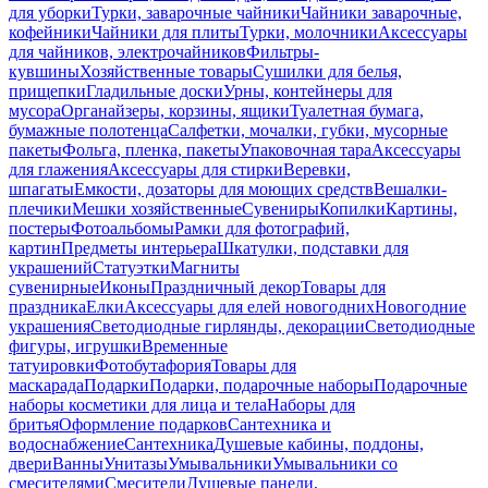
для уборки
Турки, заварочные чайники
Чайники заварочные,
кофейники
Чайники для плиты
Турки, молочники
Аксессуары
для чайников, электрочайников
Фильтры-
кувшины
Хозяйственные товары
Сушилки для белья,
прищепки
Гладильные доски
Урны, контейнеры для
мусора
Органайзеры, корзины, ящики
Туалетная бумага,
бумажные полотенца
Салфетки, мочалки, губки, мусорные
пакеты
Фольга, пленка, пакеты
Упаковочная тара
Аксессуары
для глажения
Аксессуары для стирки
Веревки,
шпагаты
Емкости, дозаторы для моющих средств
Вешалки-
плечики
Мешки хозяйственные
Сувениры
Копилки
Картины,
постеры
Фотоальбомы
Рамки для фотографий,
картин
Предметы интерьера
Шкатулки, подставки для
украшений
Статуэтки
Магниты
сувенирные
Иконы
Праздничный декор
Товары для
праздника
Елки
Аксессуары для елей новогодних
Новогодние
украшения
Светодиодные гирлянды, декорации
Светодиодные
фигуры, игрушки
Временные
татуировки
Фотобутафория
Товары для
маскарада
Подарки
Подарки, подарочные наборы
Подарочные
наборы косметики для лица и тела
Наборы для
бритья
Оформление подарков
Сантехника и
водоснабжение
Сантехника
Душевые кабины, поддоны,
двери
Ванны
Унитазы
Умывальники
Умывальники со
смесителями
Смесители
Душевые панели,