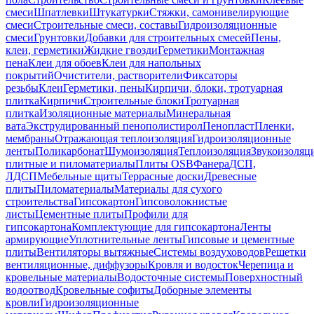
смеси
Шпатлевки
Штукатурки
Стяжки, самонивелирующие
смеси
Строительные смеси, составы
Гидроизоляционные
смеси
Грунтовки
Добавки для строительных смесей
Пены,
клеи, герметики
Жидкие гвозди
Герметики
Монтажная
пена
Клеи для обоев
Клеи для напольных
покрытий
Очистители, растворители
Фиксаторы
резьбы
Клеи
Герметики, пены
Кирпичи, блоки, тротуарная
плитка
Кирпичи
Строительные блоки
Тротуарная
плитка
Изоляционные материалы
Минеральная
вата
Экструдированный пенополистирол
Пенопласт
Пленки,
мембраны
Отражающая теплоизоляция
Гидроизоляционные
ленты
Поликарбонат
Шумоизоляция
Теплоизоляция
Звукоизоляц
плитные и пиломатериалы
Плиты OSB
Фанера
ДСП,
ЛДСП
Мебельные щиты
Террасные доски
Древесные
плиты
Пиломатериалы
Материалы для сухого
строительства
Гипсокартон
Гипсоволокнистые
листы
Цементные плиты
Профили для
гипсокартона
Комплектующие для гипсокартона
Ленты
армирующие
Уплотнительные ленты
Гипсовые и цементные
плиты
Вентиляторы вытяжные
Системы воздуховодов
Решетки
вентиляционные, диффузоры
Кровля и водосток
Черепица и
кровельные материалы
Водосточные системы
Поверхностный
водоотвод
Кровельные софиты
Доборные элементы
кровли
Гидроизоляционные