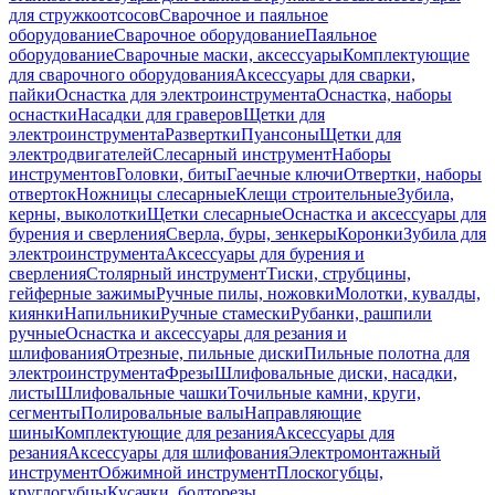
для стружкоотсосов
Сварочное и паяльное
оборудование
Сварочное оборудование
Паяльное
оборудование
Сварочные маски, аксессуары
Комплектующие
для сварочного оборудования
Аксессуары для сварки,
пайки
Оснастка для электроинструмента
Оснастка, наборы
оснастки
Насадки для граверов
Щетки для
электроинструмента
Развертки
Пуансоны
Щетки для
электродвигателей
Слесарный инструмент
Наборы
инструментов
Головки, биты
Гаечные ключи
Отвертки, наборы
отверток
Ножницы слесарные
Клещи строительные
Зубила,
керны, выколотки
Щетки слесарные
Оснастка и аксессуары для
бурения и сверления
Сверла, буры, зенкеры
Коронки
Зубила для
электроинструмента
Аксессуары для бурения и
сверления
Столярный инструмент
Тиски, струбцины,
гейферные зажимы
Ручные пилы, ножовки
Молотки, кувалды,
киянки
Напильники
Ручные стамески
Рубанки, рашпили
ручные
Оснастка и аксессуары для резания и
шлифования
Отрезные, пильные диски
Пильные полотна для
электроинструмента
Фрезы
Шлифовальные диски, насадки,
листы
Шлифовальные чашки
Точильные камни, круги,
сегменты
Полировальные валы
Направляющие
шины
Комплектующие для резания
Аксессуары для
резания
Аксессуары для шлифования
Электромонтажный
инструмент
Обжимной инструмент
Плоскогубцы,
круглогубцы
Кусачки, болторезы,