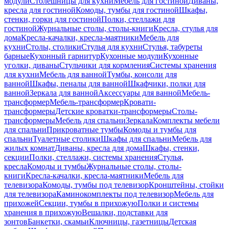
модули
Столешницы для кухни
Мебель для гостиной
Диваны,
кресла для гостиной
Комоды, тумбы для гостиной
Шкафы,
стенки, горки для гостиной
Полки, стеллажи для
гостиной
Журнальные столы, столы-книги
Кресла, стулья для
дома
Кресла-качалки, кресла-маятники
Мебель для
кухни
Столы, столики
Стулья для кухни
Стулья, табуреты
барные
Кухонный гарнитур
Кухонные модули
Кухонные
уголки, диваны
Стульчики для кормления
Системы хранения
для кухни
Мебель для ванной
Тумбы, консоли для
ванной
Шкафы, пеналы для ванной
Шкафчики, полки для
ванной
Зеркала для ванной
Аксессуары для ванной
Мебель-
трансформер
Мебель-трансформер
Кровати-
трансформеры
Детские кроватки-трансформеры
Столы-
трансформеры
Мебель для спальни
Зеркала
Комплекты мебели
для спальни
Прикроватные тумбы
Комоды и тумбы для
спальни
Туалетные столики
Шкафы для спальни
Мебель для
жилых комнат
Диваны, кресла для дома
Шкафы, стенки,
секции
Полки, стеллажи, системы хранения
Стулья,
кресла
Комоды и тумбы
Журнальные столы, столы-
книги
Кресла-качалки, кресла-маятники
Мебель для
телевизора
Комоды, тумбы под телевизор
Кронштейны, стойки
для телевизора
Каминокомплекты под телевизор
Мебель для
прихожей
Секции, тумбы в прихожую
Полки и системы
хранения в прихожую
Вешалки, подставки для
зонтов
Банкетки, скамьи
Ключницы, газетницы
Детская