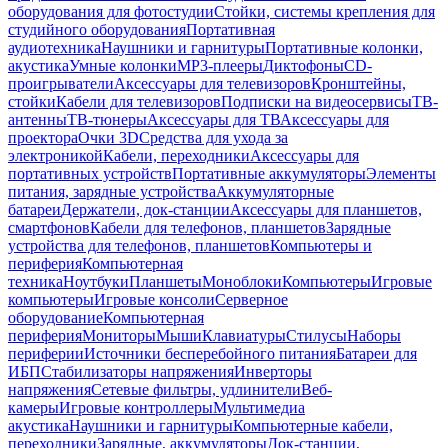
оборудования для фотостудии
Стойки, системы крепления для
студийного оборудования
Портативная
аудиотехника
Наушники и гарнитуры
Портативные колонки,
акустика
Умные колонки
MP3-плееры
Диктофоны
CD-
проигрыватели
Аксессуары для телевизоров
Кронштейны,
стойки
Кабели для телевизоров
Подписки на видеосервисы
ТВ-
антенны
ТВ-тюнеры
Аксессуары для ТВ
Аксессуары для
проектора
Очки 3D
Средства для ухода за
электроникой
Кабели, переходники
Аксессуары для
портативных устройств
Портативные аккумуляторы
Элементы
питания, зарядные устройства
Аккумуляторные
батареи
Держатели, док-станции
Аксессуары для планшетов,
смартфонов
Кабели для телефонов, планшетов
Зарядные
устройства для телефонов, планшетов
Компьютеры и
периферия
Компьютерная
техника
Ноутбуки
Планшеты
Моноблоки
Компьютеры
Игровые
компьютеры
Игровые консоли
Серверное
оборудование
Компьютерная
периферия
Мониторы
Мыши
Клавиатуры
Стилусы
Наборы
периферии
Источники бесперебойного питания
Батареи для
ИБП
Стабилизаторы напряжения
Инверторы
напряжения
Сетевые фильтры, удлинители
Веб-
камеры
Игровые контроллеры
Мультимедиа
акустика
Наушники и гарнитуры
Компьютерные кабели,
переходники
Зарядные, аккумуляторы
Док-станции,