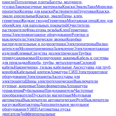
панели
Потолочные плиты
Багеты, молдинги,
уголки
Лакокрасочные материалы
Краски
Эмали
Лаки
Морилки,
пропитки
Колеры для краски
Растворители
Грунтовки
Краски,
эмали аэрозольные
Краски, эмали
Пены, клеи,
герметики
Жидкие гвозди
Герметики
Монтажная пена
Клеи для
обоев
Клеи для напольных покрытий
Очистители,
растворители
Фиксаторы резьбы
Клеи
Герметики,
пены
Электромонтажное оборудование
Розетки и
выключатели
Электрические звонки
Коробки
распределительные и подрозетники
Электропатроны
Вилки,
штепсели
Молниеприемники
Заземление
Электромонтажные
изделия
Клеммы
Средства диэлектрические
Трубки
термоусаживаемые
Изолирующие зажимы
Кабель и системы
для прокладки
Короба, трубы, металлорукав
Силовой
кабель
Наконечники, гильзы кабельные
Аксессуары для труб,
коробов
Кабельный крепеж
Арматура СИП
Электрощитовое
оборудование
Электрощиты
Аксессуары для
электрощита
Шины электротехнические
Выключатели
путевые, концевые
Трансформаторы
Аппаратура
управления
Рубильники
Предохранители
Частотные
преобразователи
Пускатели магнитные
Модульная
автоматика
Выключатели автоматические
Реле
Выключатели
нагрузки
Контакторы
Дополнительное модульное
оборудование
УЗИП
Автоматика пуска
двигателя
Дифференциальные