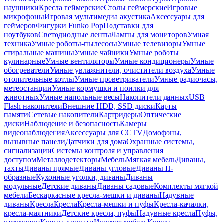
наушники
Кресла геймерские
Столы геймерские
Игровые
микрофоны
Игровая мультимедиа акустика
Аксессуары для
геймеров
Фигурки Funko Pop
Подставки для
ноутбуков
Светодиодные ленты
Лампы для мониторов
Умная
техника
Умные роботы-пылесосы
Умные телевизоры
Умные
стиральные машины
Умные чайники
Умные роботы
кулинарные
Умные вентиляторы
Умные кондиционеры
Умные
обогреватели
Умные увлажнители, очистители воздуха
Умные
отопительные котлы
Умные проветриватели
Умные радиочасы,
метеостанции
Умные кормушки и поилки для
животных
Умные напольные весы
Накопители данных
USB
Flash накопители
Внешние HDD, SSD диски
Карты
памяти
Сетевые накопители
Картридеры
Оптические
диски
Наблюдение и безопасность
Камеры
видеонаблюдения
Аксессуары для CCTV
Домофоны,
вызывные панели
Датчики для дома
Охранные системы,
сигнализации
Системы контроля и управления
доступом
Металлодетекторы
Мебель
Мягкая мебель
Диваны,
тахты
Диваны прямые
Диваны угловые
Диваны П-
образные
Кухонные уголки, диваны
Диваны
модульные
Детские диваны
Диваны садовые
Комплекты мягкой
мебели
Бескаркасные кресла-мешки и диваны
Надувные
диваны
Кресла
Кресла
Кресла-мешки и пуфы
Кресла-качалки,
кресла-маятники
Детские кресла, пуфы
Надувные кресла
Пуфы,
оттоманки
Кресла-кровати
Игровая мебель
Кресла