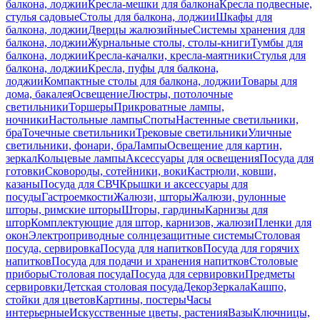
балкона, лоджии
Кресла-мешки для балкона
Кресла подвесные,
стулья садовые
Столы для балкона, лоджии
Шкафы для
балкона, лоджии
Дверцы жалюзийные
Системы хранения для
балкона, лоджии
Журнальные столы, столы-книги
Тумбы для
балкона, лоджии
Кресла-качалки, кресла-маятники
Стулья для
балкона, лоджии
Кресла, пуфы для балкона,
лоджии
Компактные столы для балкона, лоджии
Товары для
дома, бакалея
Освещение
Люстры, потолочные
светильники
Торшеры
Прикроватные лампы,
ночники
Настольные лампы
Споты
Настенные светильники,
бра
Точечные светильники
Трековые светильники
Уличные
светильники, фонари, бра
Лампы
Освещение для картин,
зеркал
Кольцевые лампы
Аксессуары для освещения
Посуда для
готовки
Сковороды, сотейники, воки
Кастрюли, ковши,
казаны
Посуда для СВЧ
Крышки и аксессуары для
посуды
Гастроемкости
Жалюзи, шторы
Жалюзи, рулонные
шторы, римские шторы
Шторы, гардины
Карнизы для
штор
Комплектующие для штор, карнизов, жалюзи
Пленки для
окон
Электроприводные солнцезащитные системы
Столовая
посуда, сервировка
Посуда для напитков
Посуда для горячих
напитков
Посуда для подачи и хранения напитков
Столовые
приборы
Столовая посуда
Посуда для сервировки
Предметы
сервировки
Детская столовая посуда
Декор
Зеркала
Кашпо,
стойки для цветов
Картины, постеры
Часы
интерьерные
Искусственные цветы, растения
Вазы
Ключницы,