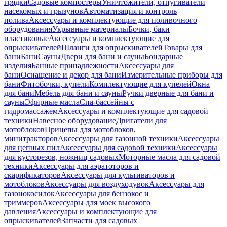
грядки
Садовые компостеры
Уничтожители, отпугиватели
насекомых и грызунов
Автоматизация и контроль
полива
Аксессуары и комплектующие для поливочного
оборудования
Укрывные материалы
Бочки, баки
пластиковые
Аксессуары и комплектующие для
опрыскивателей
Шланги для опрыскивателей
Товары для
бани
Бани
Сауны
Двери для бани и сауны
Бондарные
изделия
Банные принадлежности
Аксессуары для
бани
Оснащение и декор для бани
Измерительные приборы для
бани
Фитобочки, купели
Комплектующие для купелей
Окна
для бани
Мебель для бани и сауны
Ручки дверные для бани и
сауны
Эфирные масла
Спа-бассейны с
гидромассажем
Аксессуары и комплектующие для садовой
техники
Навесное оборудование
Двигатели для
мотоблоков
Прицепы для мотоблоков,
минитракторов
Аксессуары для газонной техники
Аксессуары
для цепных пил
Аксессуары для садовой техники
Аксессуары
для кусторезов, ножниц садовых
Моторные масла для садовой
техники
Аксессуары для аэратоторов и
скарификаторов
Аксессуары для культиваторов и
мотоблоков
Аксессуары для воздуходувок
Аксессуары для
газонокосилок
Аксессуары для бензокос и
триммеров
Аксессуары для моек высокого
давления
Аксессуары и комплектующие для
опрыскивателей
Запчасти для садовых