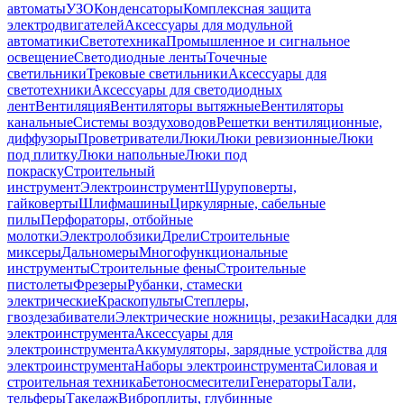
автоматы
УЗО
Конденсаторы
Комплексная защита
электродвигателей
Аксессуары для модульной
автоматики
Светотехника
Промышленное и сигнальное
освещение
Светодиодные ленты
Точечные
светильники
Трековые светильники
Аксессуары для
светотехники
Аксессуары для светодиодных
лент
Вентиляция
Вентиляторы вытяжные
Вентиляторы
канальные
Системы воздуховодов
Решетки вентиляционные,
диффузоры
Проветриватели
Люки
Люки ревизионные
Люки
под плитку
Люки напольные
Люки под
покраску
Строительный
инструмент
Электроинструмент
Шуруповерты,
гайковерты
Шлифмашины
Циркулярные, сабельные
пилы
Перфораторы, отбойные
молотки
Электролобзики
Дрели
Строительные
миксеры
Дальномеры
Многофункциональные
инструменты
Строительные фены
Строительные
пистолеты
Фрезеры
Рубанки, стамески
электрические
Краскопульты
Степлеры,
гвоздезабиватели
Электрические ножницы, резаки
Насадки для
электроинструмента
Аксессуары для
электроинструмента
Аккумуляторы, зарядные устройства для
электроинструмента
Наборы электроинструмента
Силовая и
строительная техника
Бетоносмесители
Генераторы
Тали,
тельферы
Такелаж
Виброплиты, глубинные