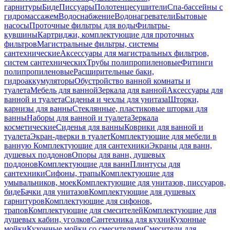
гарнитуры
Биде
Писсуары
Полотенцесушители
Спа-бассейны с
гидромассажем
Водоснабжение
Водонагреватели
Бытовые
насосы
Проточные фильтры для воды
Фильтры-
кувшины
Картриджи, комплектующие для проточных
фильтров
Магистральные фильтры, системы
сантехнические
Аксессуары для магистральных фильтров,
систем сантехнических
Трубы полипропиленовые
Фитинги
полипропиленовые
Расширительные баки,
гидроаккумуляторы
Обустройство ванной комнаты и
туалета
Мебель для ванной
Зеркала для ванной
Аксессуары для
ванной и туалета
Сиденья и чехлы для унитаза
Шторки,
карнизы для ванны
Стеклянные, пластиковые шторки для
ванны
Наборы для ванной и туалета
Зеркала
косметические
Сиденья для ванны
Коврики для ванной и
туалета
Экран-дверки в туалет
Комплектующие для мебели в
ванную
Комплектующие для сантехники
Экраны для ванн,
душевых поддонов
Опоры для ванн, душевых
поддонов
Комплектующие для ванн
Плинтусы для
сантехники
Сифоны, трапы
Комплектующие для
умывальников, моек
Комплектующие для унитазов, писсуаров,
биде
Бачки для унитазов
Комплектующие для душевых
гарнитуров
Комплектующие для сифонов,
трапов
Комплектующие для смесителей
Комплектующие для
душевых кабин, уголков
Сантехника для кухни
Кухонные
мойки
Кухонные мойки со смесителями
Смесители для