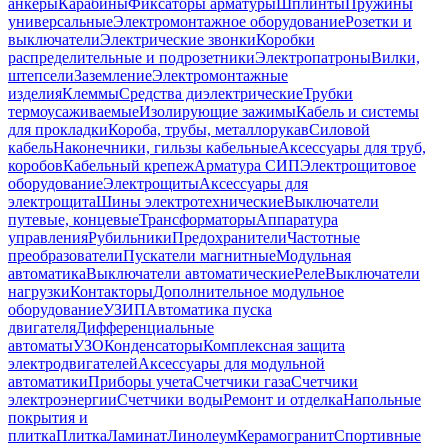
анкеры
Карабины
Фиксаторы арматуры
Шплинты
Пружины
универсальные
Электромонтажное оборудование
Розетки и
выключатели
Электрические звонки
Коробки
распределительные и подрозетники
Электропатроны
Вилки,
штепсели
Заземление
Электромонтажные
изделия
Клеммы
Средства диэлектрические
Трубки
термоусаживаемые
Изолирующие зажимы
Кабель и системы
для прокладки
Короба, трубы, металлорукав
Силовой
кабель
Наконечники, гильзы кабельные
Аксессуары для труб,
коробов
Кабельный крепеж
Арматура СИП
Электрощитовое
оборудование
Электрощиты
Аксессуары для
электрощита
Шины электротехнические
Выключатели
путевые, концевые
Трансформаторы
Аппаратура
управления
Рубильники
Предохранители
Частотные
преобразователи
Пускатели магнитные
Модульная
автоматика
Выключатели автоматические
Реле
Выключатели
нагрузки
Контакторы
Дополнительное модульное
оборудование
УЗИП
Автоматика пуска
двигателя
Дифференциальные
автоматы
УЗО
Конденсаторы
Комплексная защита
электродвигателей
Аксессуары для модульной
автоматики
Приборы учета
Счетчики газа
Счетчики
электроэнергии
Счетчики воды
Ремонт и отделка
Напольные
покрытия и
плитка
Плитка
Ламинат
Линолеум
Керамогранит
Спортивные