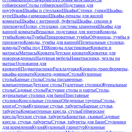
геймерские
Столы геймерские
Подставки для
ноутбуков
Шкафы и стеллажи
Шкафы
Стенки, горки
Шкафы-
купе
Шкафы-гармошки
Шкафы-пеналы для жилой
комнаты
Шкафы с витриной, буфеты
Шкафы, секции в
прихожую
Полки, стеллажи, системы хранения
Шкафы для
ванной комнаты
Вешалки, подставки для зонтов
Комоды,
тумбы
Комоды
Тумбы
Прикроватные тумбы
Обувницы, тумбы в
прихожую
Комоды, тумбы для ванной
Пеленальные столики,
комоды
Тумбы под ТВ
Комоды пластиковые
Кровати и
матрасы
Матрасы
Кровати
Детские кровати
Кроватки для
новорожденных
Надувная мебель
Наматрасники, чехлы на
матрас
Основания для
кроватей
Подматрасники
Раскладушки
Кровати-трансформеры,
шкафы-кровати
Кровати-домики
Столы
Кухонные
столы
Барные столы
Столы письменные,
компьютерные
Детские столы
Туалетные столики
Журнальные
столы
Садовые столы
Растущие столы и парты
Столы,
журнальные столики для бани
Приставные
столики
Консольные столики
Обеденные группы
Столы-
книги
Стулья
Кухонные стулья, табуреты
Барные стулья,
табуреты
Компьютерные кресла, стулья
Геймерские
кресла
Детские стулья, табуреты
Банкетки, скамьи
Садовые
кресла, стулья, табуреты
Стулья, табуреты для бани
Стульчики
для кормления
Кухня
Кухонный гарнитур
Кухонные