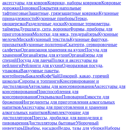
аксессуары для ковров
Коврики, наборы ковриков
Ковровые
дорожки
Циновки
Покрытия напольные
тафтинговые
Защитные, грязезащитные коврики
Кухонные
принадлежности
Кухонные приборы
Терки,
овощерезки
Разделочные доски
Кухонные термометры,
таймеры
Дуршлаги, сита, воронки
Формы, приборы для
приготовления
Молотки для мяса, тендерайзеры
Кухонные
мелочи
Миски
Кухонный текстиль
Кухонные фартуки,
прихватки
Кухонные полотенца
Скатерти, сервировочные
салфетки
Организация хранения на кухне
Посуда для
хранения
Органайзеры для кухни
Органайзеры для
специй
Посуда для ланча
Полки и аксессуары на
рейлинги
Рейлинги для кухни
Одноразовая посуда,
упаковка
Вакуумные пакеты,
контейнеры
Бакалея
Кофе
Чай
Цикорий, какао, горячий
шоколад
Сиропы и топпинги
Консервирование и
дистилляция
Автоклавы для консервирования
Аксессуары для
консервирования
Приспособления для
консервирования
Открывалки
Пивоварни
Емкости для
брожения
Ингредиенты для приготовления алкогольных
напитков
Аксессуары для приготовления и хранения
алкогольных напитков
Комплектующие для
дистилляторов
Прессы, дробилки для виноделия и
пивоварения
Дистилляторы бытовые
Уборочный
инвентарь
Швабры, насадки
Ведра, тазы для уборки
Наборы