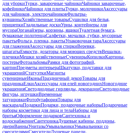
для уборки
Турки, заварочные чайники
Чайники заварочные,
кофейники
Чайники для плиты
Турки, молочники
Аксессуары
для чайников, электрочайников
Фильтры-
кувшины
Хозяйственные товары
Сушилки для белья,
прищепки
Гладильные доски
Урны, контейнеры для
мусора
Органайзеры, корзины, ящики
Туалетная бумага,
бумажные полотенца
Салфетки, мочалки, губки, мусорные
пакеты
Фольга, пленка, пакеты
Упаковочная тара
Аксессуары
для глажения
Аксессуары для стирки
Веревки,
шпагаты
Емкости, дозаторы для моющих средств
Вешалки-
плечики
Мешки хозяйственные
Сувениры
Копилки
Картины,
постеры
Фотоальбомы
Рамки для фотографий,
картин
Предметы интерьера
Шкатулки, подставки для
украшений
Статуэтки
Магниты
сувенирные
Иконы
Праздничный декор
Товары для
праздника
Елки
Аксессуары для елей новогодних
Новогодние
украшения
Светодиодные гирлянды, декорации
Светодиодные
фигуры, игрушки
Временные
татуировки
Фотобутафория
Товары для
маскарада
Подарки
Подарки, подарочные наборы
Подарочные
наборы косметики для лица и тела
Наборы для
бритья
Оформление подарков
Сантехника и
водоснабжение
Сантехника
Душевые кабины, поддоны,
двери
Ванны
Унитазы
Умывальники
Умывальники со
смесителями
Смесители
Душевые панели,