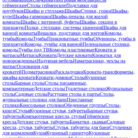
геймерские
Столы геймерские
Подставки для
ноутбуков
Шкафы и стеллажи
Шкафы
Стенки, горки
Шкафы-
купе
Шкафы-гармошки
Шкафы-пеналы для жилой
комнаты
Шкафы с витриной, буфеты
Шкафы, секции в
прихожую
Полки, стеллажи, системы хранения
Шкафы для
ванной комнаты
Вешалки, подставки для зонтов
Комоды,
тумбы
Комоды
Тумбы
Прикроватные тумбы
Обувницы, тумбы в
прихожую
Комоды, тумбы для ванной
Пеленальные столики,
комоды
Тумбы под ТВ
Комоды пластиковые
Кровати и
матрасы
Матрасы
Кровати
Детские кровати
Кроватки для
новорожденных
Надувная мебель
Наматрасники, чехлы на
матрас
Основания для
кроватей
Подматрасники
Раскладушки
Кровати-трансформеры,
шкафы-кровати
Кровати-домики
Столы
Кухонные
столы
Барные столы
Столы письменные,
компьютерные
Детские столы
Туалетные столики
Журнальные
столы
Садовые столы
Растущие столы и парты
Столы,
журнальные столики для бани
Приставные
столики
Консольные столики
Обеденные группы
Столы-
книги
Стулья
Кухонные стулья, табуреты
Барные стулья,
табуреты
Компьютерные кресла, стулья
Геймерские
кресла
Детские стулья, табуреты
Банкетки, скамьи
Садовые
кресла, стулья, табуреты
Стулья, табуреты для бани
Стульчики
для кормления
Кухня
Кухонный гарнитур
Кухонные