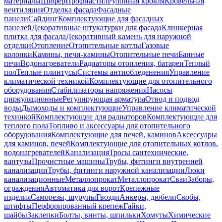
материалы
Шифер
Профнастил
Рулонная кровля
Кровельная
вентиляция
Отделка фасада
Фасадные
панели
Сайдинг
Комплектующие для фасадных
панелей
Декоративные штукатурки для фасада
Клинкерная
плитка для фасада
Декоративный камень для наружной
отделки
Отопление
Отопительные котлы
Газовые
колонки
Камины, печи-камины
Отопительные печи
Банные
печи
Водонагреватели
Радиаторы отопления, батареи
Теплый
пол
Теплые плинтусы
Системы антиобледенения
Управление
климатической техникой
Комплектующие для отопительного
оборудования
Стабилизаторы напряжения
Насосы
циркуляционные
Регулирующая арматура
Отвод и подвод
воды
Дымоходы и комплектующие
Управление климатической
техникой
Комплектующие для радиаторов
Комплектующие для
теплого пола
Топливо и аксессуары для отопительного
оборудования
Комплектующие для печей, каминов
Аксессуары
для каминов, печей
Комплектующие для отопительных котлов,
водонагревателей
Канализация
Тросы сантехнические,
вантузы
Прочистные машины
Трубы, фитинги внутренней
канализации
Трубы, фитинги наружной канализации
Люки
канализационные
Металлопрокат
Металлопрокат
Сваи
Заборы,
ограждения
Автоматика для ворот
Крепежные
изделия
Саморезы, шурупы
Гвозди
Анкеры, дюбели
Скобы,
штифты
Перфорированный крепеж
Гайки,
шайбы
Заклепки
Болты, винты, шпильки
Хомуты
Химические