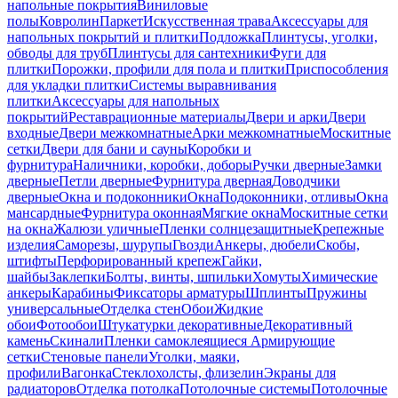
напольные покрытия
Виниловые
полы
Ковролин
Паркет
Искусственная трава
Аксессуары для
напольных покрытий и плитки
Подложка
Плинтусы, уголки,
обводы для труб
Плинтусы для сантехники
Фуги для
плитки
Порожки, профили для пола и плитки
Приспособления
для укладки плитки
Системы выравнивания
плитки
Аксессуары для напольных
покрытий
Реставрационные материалы
Двери и арки
Двери
входные
Двери межкомнатные
Арки межкомнатные
Москитные
сетки
Двери для бани и сауны
Коробки и
фурнитура
Наличники, коробки, доборы
Ручки дверные
Замки
дверные
Петли дверные
Фурнитура дверная
Доводчики
дверные
Окна и подоконники
Окна
Подоконники, отливы
Окна
мансардные
Фурнитура оконная
Мягкие окна
Москитные сетки
на окна
Жалюзи уличные
Пленки солнцезащитные
Крепежные
изделия
Саморезы, шурупы
Гвозди
Анкеры, дюбели
Скобы,
штифты
Перфорированный крепеж
Гайки,
шайбы
Заклепки
Болты, винты, шпильки
Хомуты
Химические
анкеры
Карабины
Фиксаторы арматуры
Шплинты
Пружины
универсальные
Отделка стен
Обои
Жидкие
обои
Фотообои
Штукатурки декоративные
Декоративный
камень
Скинали
Пленки самоклеящиеся
Армирующие
сетки
Стеновые панели
Уголки, маяки,
профили
Вагонка
Стеклохолсты, флизелин
Экраны для
радиаторов
Отделка потолка
Потолочные системы
Потолочные