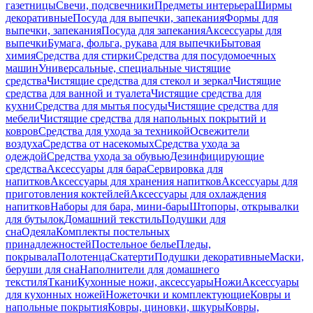
газетницы
Свечи, подсвечники
Предметы интерьера
Ширмы
декоративные
Посуда для выпечки, запекания
Формы для
выпечки, запекания
Посуда для запекания
Аксессуары для
выпечки
Бумага, фольга, рукава для выпечки
Бытовая
химия
Средства для стирки
Средства для посудомоечных
машин
Универсальные, специальные чистящие
средства
Чистящие средства для стекол и зеркал
Чистящие
средства для ванной и туалета
Чистящие средства для
кухни
Средства для мытья посуды
Чистящие средства для
мебели
Чистящие средства для напольных покрытий и
ковров
Средства для ухода за техникой
Освежители
воздуха
Средства от насекомых
Средства ухода за
одеждой
Средства ухода за обувью
Дезинфицирующие
средства
Аксессуары для бара
Сервировка для
напитков
Аксессуары для хранения напитков
Аксессуары для
приготовления коктейлей
Аксессуары для охлаждения
напитков
Наборы для бара, мини-бары
Штопоры, открывалки
для бутылок
Домашний текстиль
Подушки для
сна
Одеяла
Комплекты постельных
принадлежностей
Постельное белье
Пледы,
покрывала
Полотенца
Скатерти
Подушки декоративные
Маски,
беруши для сна
Наполнители для домашнего
текстиля
Ткани
Кухонные ножи, аксессуары
Ножи
Аксессуары
для кухонных ножей
Ножеточки и комплектующие
Ковры и
напольные покрытия
Ковры, циновки, шкуры
Ковры,