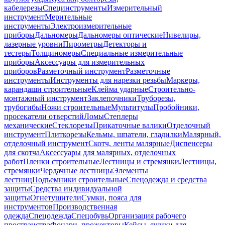
кабелерезы
Специнструменты
Измерительный
инструмент
Мерительные
инструменты
Электроизмерительные
приборы
Дальномеры
Дальномеры оптические
Нивелиры,
лазерные уровни
Пирометры
Детекторы и
тестеры
Толщиномеры
Специальные измерительные
приборы
Аксессуары для измерительных
приборов
Разметочный инструмент
Разметочные
инструменты
Инструменты для нарезки резьбы
Маркеры,
карандаши строительные
Клейма ударные
Строительно-
монтажный инструмент
Заклепочники
Труборезы,
трубогибы
Ножи строительные
Мультитулы
Пробойники,
просекатели отверстий
Ломы
Степлеры
механические
Стеклорезы
Прикаточные валики
Отделочный
инструмент
Плиткорезы
Кельмы, шпатели, гладилки
Малярный,
отделочный инструмент
Скотч, ленты малярные
Диспенсеры
для скотча
Аксессуары для малярных, отделочных
работ
Пленки строительные
Лестницы и стремянки
Лестницы,
стремянки
Чердачные лестницы
Элементы
лестниц
Подъемники строительные
Спецодежда и средства
защиты
Средства индивидуальной
защиты
Огнетушители
Сумки, пояса для
инструментов
Производственная
одежда
Спецодежда
Спецобувь
Организация рабочего
пространства
Фонари, прожекторы
Кейсы, ящики для