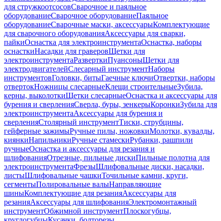
для стружкоотсосов
Сварочное и паяльное
оборудование
Сварочное оборудование
Паяльное
оборудование
Сварочные маски, аксессуары
Комплектующие
для сварочного оборудования
Аксессуары для сварки,
пайки
Оснастка для электроинструмента
Оснастка, наборы
оснастки
Насадки для граверов
Щетки для
электроинструмента
Развертки
Пуансоны
Щетки для
электродвигателей
Слесарный инструмент
Наборы
инструментов
Головки, биты
Гаечные ключи
Отвертки, наборы
отверток
Ножницы слесарные
Клещи строительные
Зубила,
керны, выколотки
Щетки слесарные
Оснастка и аксессуары для
бурения и сверления
Сверла, буры, зенкеры
Коронки
Зубила для
электроинструмента
Аксессуары для бурения и
сверления
Столярный инструмент
Тиски, струбцины,
гейферные зажимы
Ручные пилы, ножовки
Молотки, кувалды,
киянки
Напильники
Ручные стамески
Рубанки, рашпили
ручные
Оснастка и аксессуары для резания и
шлифования
Отрезные, пильные диски
Пильные полотна для
электроинструмента
Фрезы
Шлифовальные диски, насадки,
листы
Шлифовальные чашки
Точильные камни, круги,
сегменты
Полировальные валы
Направляющие
шины
Комплектующие для резания
Аксессуары для
резания
Аксессуары для шлифования
Электромонтажный
инструмент
Обжимной инструмент
Плоскогубцы,
круглогубцы
Кусачки, болторезы,