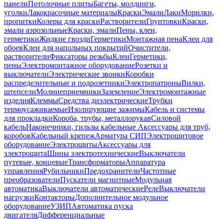
панели
Потолочные плиты
Багеты, молдинги,
уголки
Лакокрасочные материалы
Краски
Эмали
Лаки
Морилки,
пропитки
Колеры для краски
Растворители
Грунтовки
Краски,
эмали аэрозольные
Краски, эмали
Пены, клеи,
герметики
Жидкие гвозди
Герметики
Монтажная пена
Клеи для
обоев
Клеи для напольных покрытий
Очистители,
растворители
Фиксаторы резьбы
Клеи
Герметики,
пены
Электромонтажное оборудование
Розетки и
выключатели
Электрические звонки
Коробки
распределительные и подрозетники
Электропатроны
Вилки,
штепсели
Молниеприемники
Заземление
Электромонтажные
изделия
Клеммы
Средства диэлектрические
Трубки
термоусаживаемые
Изолирующие зажимы
Кабель и системы
для прокладки
Короба, трубы, металлорукав
Силовой
кабель
Наконечники, гильзы кабельные
Аксессуары для труб,
коробов
Кабельный крепеж
Арматура СИП
Электрощитовое
оборудование
Электрощиты
Аксессуары для
электрощита
Шины электротехнические
Выключатели
путевые, концевые
Трансформаторы
Аппаратура
управления
Рубильники
Предохранители
Частотные
преобразователи
Пускатели магнитные
Модульная
автоматика
Выключатели автоматические
Реле
Выключатели
нагрузки
Контакторы
Дополнительное модульное
оборудование
УЗИП
Автоматика пуска
двигателя
Дифференциальные