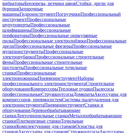
вибраторы
Бензорезы, резчики швов
Стойки, дрели для
бурения
Затирочные
машины
Гидроинструмент
Погрузчики
Профессиональный
инструмент
Профессиональные
шуруповерты
Профессиональные
шлифмашины
Профессиональные
перфораторы
Профессиональные циркулярные
пилы
Профессиональные электролобзики
Профессиональные
дрели
Профессиональные фрезеры
Профессиональные
мультиинструменты
Профессиональные
электрорубанки
Профессиональные строительные
фены
Профессиональные строительные
пистолеты
Профессиональные точильные
станки
Профессиональные
электроножницы
Пневмоинструмент
Наборы
профессионального электроинструмента
Строительное
оборудование
Компрессоры
Тепловые пушки
Пылесосы
профессиональные
Стружкоотсосы
Домкраты
Аксессуары для
компрессоров, пневмосистем
Системы пылеудаления для
электроинструмента
Пневмоинструмент
Станки и
оборудование
Деревообрабатывающие
станки
Ленточнопильные станки
Металлообрабатывающие
станки
Плиткорезные станки
Точильные
станки
Комплектующие для станков
Оснастка для
станков
Аксессуары для станков
Стружкоотсосы
Аксессуары