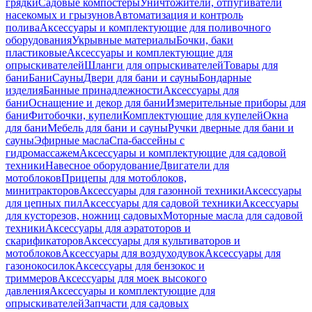
грядки
Садовые компостеры
Уничтожители, отпугиватели
насекомых и грызунов
Автоматизация и контроль
полива
Аксессуары и комплектующие для поливочного
оборудования
Укрывные материалы
Бочки, баки
пластиковые
Аксессуары и комплектующие для
опрыскивателей
Шланги для опрыскивателей
Товары для
бани
Бани
Сауны
Двери для бани и сауны
Бондарные
изделия
Банные принадлежности
Аксессуары для
бани
Оснащение и декор для бани
Измерительные приборы для
бани
Фитобочки, купели
Комплектующие для купелей
Окна
для бани
Мебель для бани и сауны
Ручки дверные для бани и
сауны
Эфирные масла
Спа-бассейны с
гидромассажем
Аксессуары и комплектующие для садовой
техники
Навесное оборудование
Двигатели для
мотоблоков
Прицепы для мотоблоков,
минитракторов
Аксессуары для газонной техники
Аксессуары
для цепных пил
Аксессуары для садовой техники
Аксессуары
для кусторезов, ножниц садовых
Моторные масла для садовой
техники
Аксессуары для аэратоторов и
скарификаторов
Аксессуары для культиваторов и
мотоблоков
Аксессуары для воздуходувок
Аксессуары для
газонокосилок
Аксессуары для бензокос и
триммеров
Аксессуары для моек высокого
давления
Аксессуары и комплектующие для
опрыскивателей
Запчасти для садовых