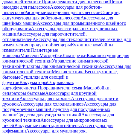
домашней техники
Принадлежности для пылесосов
Щетки,
насадки для пылесосов
Аксессуары для роботов-
пылесосов
Расходные материалы для пылесосов
Станции,
аккумуляторы для роботов-пылесосов
Аксессуары для
швейных машин
Аксессуары для промышленного швейного
оборудования
Аксессуары для стиральных и сушильных
машин
Аксессуары для пароочистителей,
отпаривателей
Аксессуары для стеклоочистителей
Техника для
измельчения продуктов
Блендеры
Кухонные комбайны,
измельчители
Планетарные
миксеры
Миксеры
Мясорубки
Ломтерезки
Комплектующие для
климатической техники
Управление климатической
техникой
Фильтры для климатической техники
Аксессуары для
климатической техники
Мелкая техника
Весы кухонные,
бытовые
Сушилки для овощей и
фруктов
Вакууматоры
Открывалки,
картофелечистки
Проращиватели семян
Маслобойки,
сепараторы бытовые
Аксессуары для крупной
техники
Аксессуары для вытяжек
Аксессуары для плит и
духовок
Аксессуары для холодильников
Аксессуары для
посудомоечных машин
Средства для посудомоечных
машин
Средства для ухода за техникой
Аксессуары для
кухонной техники
Аксессуары для микроволновых
печей
Вакуумные пакеты, контейнеры
Аксессуары для
кофемашин
Аксессуары для мультиварок,