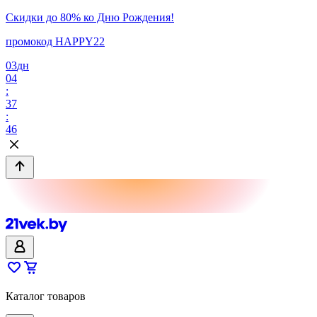
Скидки до 80% ко Дню Рождения!
промокод HAPPY22
03
дн
04
:
37
:
46
Каталог товаров