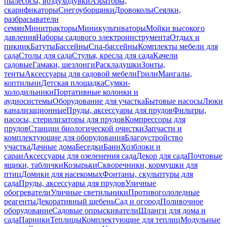
пылесосы, воздуходувки
Аэраторы,
скарификаторы
Снегоуборщики
Дровоколы
Сеялки,
разбрасыватели
семян
Минитракторы
Миникультиваторы
Мойки высокого
давления
Наборы садового электроинструмента
Отдых и
пикник
Батуты
Бассейны
Спа-бассейны
Комплекты мебели для
сада
Столы для сада
Стулья, кресла для сада
Качели
садовые
Гамаки, шезлонги
Раскладушки
Зонты,
тенты
Аксессуары для садовой мебели
Грили
Мангалы,
коптильни
Детская площадка
Сумки-
холодильники
Портативные колонки и
аудиосистемы
Оборудование для участка
Бытовые насосы
Люки
канализационные
Пруды, аксессуары для прудов
Фильтры,
насосы, стерилизаторы для прудов
Компрессоры для
прудов
Станции биологической очистки
Запчасти и
комплектующие для оборудования
Благоустройство
участка
Дачные дома
Беседки
Бани
Хозблоки и
сараи
Аксессуары для озеленения сада
Декор для сада
Почтовые
ящики, таблички
Козырьки
Скворечники, кормушки для
птиц
Домики для насекомых
Фонтаны, скульптуры для
сада
Пруды, аксессуары для прудов
Уличные
обогреватели
Уличные светильники
Противогололедные
реагенты
Декоративный щебень
Сад и огород
Поливочное
оборудование
Садовые опрыскиватели
Шланги для дома и
сада
Парники
Теплицы
Комплектующие для теплиц
Модульные