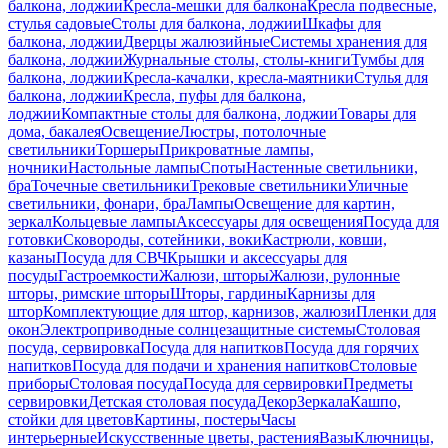
балкона, лоджии
Кресла-мешки для балкона
Кресла подвесные,
стулья садовые
Столы для балкона, лоджии
Шкафы для
балкона, лоджии
Дверцы жалюзийные
Системы хранения для
балкона, лоджии
Журнальные столы, столы-книги
Тумбы для
балкона, лоджии
Кресла-качалки, кресла-маятники
Стулья для
балкона, лоджии
Кресла, пуфы для балкона,
лоджии
Компактные столы для балкона, лоджии
Товары для
дома, бакалея
Освещение
Люстры, потолочные
светильники
Торшеры
Прикроватные лампы,
ночники
Настольные лампы
Споты
Настенные светильники,
бра
Точечные светильники
Трековые светильники
Уличные
светильники, фонари, бра
Лампы
Освещение для картин,
зеркал
Кольцевые лампы
Аксессуары для освещения
Посуда для
готовки
Сковороды, сотейники, воки
Кастрюли, ковши,
казаны
Посуда для СВЧ
Крышки и аксессуары для
посуды
Гастроемкости
Жалюзи, шторы
Жалюзи, рулонные
шторы, римские шторы
Шторы, гардины
Карнизы для
штор
Комплектующие для штор, карнизов, жалюзи
Пленки для
окон
Электроприводные солнцезащитные системы
Столовая
посуда, сервировка
Посуда для напитков
Посуда для горячих
напитков
Посуда для подачи и хранения напитков
Столовые
приборы
Столовая посуда
Посуда для сервировки
Предметы
сервировки
Детская столовая посуда
Декор
Зеркала
Кашпо,
стойки для цветов
Картины, постеры
Часы
интерьерные
Искусственные цветы, растения
Вазы
Ключницы,