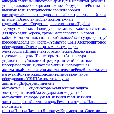
анкеры
Карабины
Фиксаторы арматуры
Шплинты
Пружины
универсальные
Электромонтажное оборудование
Розетки и
выключатели
Электрические звонки
Коробки
распределительные и подрозетники
Электропатроны
Вилки,
штепсели
Заземление
Электромонтажные
изделия
Клеммы
Средства диэлектрические
Трубки
термоусаживаемые
Изолирующие зажимы
Кабель и системы
для прокладки
Короба, трубы, металлорукав
Силовой
кабель
Наконечники, гильзы кабельные
Аксессуары для труб,
коробов
Кабельный крепеж
Арматура СИП
Электрощитовое
оборудование
Электрощиты
Аксессуары для
электрощита
Шины электротехнические
Выключатели
путевые, концевые
Трансформаторы
Аппаратура
управления
Рубильники
Предохранители
Частотные
преобразователи
Пускатели магнитные
Модульная
автоматика
Выключатели автоматические
Реле
Выключатели
нагрузки
Контакторы
Дополнительное модульное
оборудование
УЗИП
Автоматика пуска
двигателя
Дифференциальные
автоматы
УЗО
Конденсаторы
Комплексная защита
электродвигателей
Аксессуары для модульной
автоматики
Приборы учета
Счетчики газа
Счетчики
электроэнергии
Счетчики воды
Ремонт и отделка
Напольные
покрытия и
плитка
Плитка
Ламинат
Линолеум
Керамогранит
Спортивные