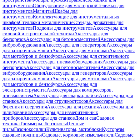
инструментов
Оборудование для мастерской
Тележки для
инструментов
Магниты
Шкафы для
инструментов
Комплектующие для инструментальных
шкафов
Стеллажи металлические
Стенды, держатели для
инструментов
Поддоны для инструментов
Аксессуары для
силовой и строительной техники
Аксессуары для
бензорезов
Аксессуары для бетоносмесителей
Аксессуары для
виброоборудования
Аксессуары для генераторов
Аксессуары
для затирочных машин
Аксессуары для мотопомп
Аксессуары
для мотобуров и бензобуров
Аксессуары для строительного
инструмента
Аксессуары пневмооборудования
Аксессуары для
бензорезов
Аксессуары для бетоносмесителей
Аксессуары для
виброоборудования
Аксессуары для генераторов
Аксессуары
для затирочных машин
Аксессуары для мотопомп
Аксессуары
для мотобуров и бензобуров
Аксессуары для
электроинструмента
Аксессуары для компрессоров,
пневмосистем
Аксессуары для сварки, пайки
Аксессуары для
станков
Аксессуары для стружкоотсосов
Аксессуары для
бурения и сверления
Аксессуары для резания
Аксессуары для
шлифования
Аксессуары для измерительных
приборов
Аксессуары для станков
Дом и сад
Садовая
техника
Триммеры, бензокосы
Цепные
пилы
Газонокосилки
Культиваторы, мотоблоки
Кусторезы,
садовые ножницы
Садовые, кормовые измельчители
Садовые