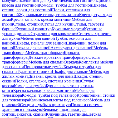
модули
Столешницы для кухни
Мебель для гостиной
Диваны,
кресла для гостиной
Комоды, тумбы для гостиной
Шкафы,
стенки, горки для гостиной
Полки, стеллажи для
гостиной
Журнальные столы, столы-книги
Кресла, стулья для
дома
Кресла-качалки, кресла-маятники
Мебель для
кухни
Столы, столики
Стулья для кухни
Стулья, табуреты
барные
Кухонный гарнитур
Кухонные модули
Кухонные
уголки, диваны
Стульчики для кормления
Системы хранения
для кухни
Мебель для ванной
Тумбы, консоли для
ванной
Шкафы, пеналы для ванной
Шкафчики, полки для
ванной
Зеркала для ванной
Аксессуары для ванной
Мебель-
трансформер
Мебель-трансформер
Кровати-
трансформеры
Детские кроватки-трансформеры
Столы-
трансформеры
Мебель для спальни
Зеркала
Комплекты мебели
для спальни
Прикроватные тумбы
Комоды и тумбы для
спальни
Туалетные столики
Шкафы для спальни
Мебель для
жилых комнат
Диваны, кресла для дома
Шкафы, стенки,
секции
Полки, стеллажи, системы хранения
Стулья,
кресла
Комоды и тумбы
Журнальные столы, столы-
книги
Кресла-качалки, кресла-маятники
Мебель для
телевизора
Комоды, тумбы под телевизор
Кронштейны, стойки
для телевизора
Каминокомплекты под телевизор
Мебель для
прихожей
Секции, тумбы в прихожую
Полки и системы
хранения в прихожую
Вешалки, подставки для
зонтов
Банкетки, скамьи
Ключницы, газетницы
Детская