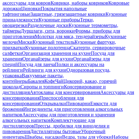
аксессуары для ковров
Коврики, наборы ковриков
Ковровые
дорожки
Циновки
Покрытия напольные
тафтинговые
Защитные, грязезащитные коврики
Кухонные
принадлежности
Кухонные приборы
Терки,
овощерезки
Разделочные доски
Кухонные термометры,
таймеры
Дуршлаги, сита, воронки
Формы, приборы для
приготовления
Молотки для мяса, тендерайзеры
Кухонные
мелочи
Миски
Кухонный текстиль
Кухонные фартуки,
прихватки
Кухонные полотенца
Скатерти, сервировочные
салфетки
Организация хранения на кухне
Посуда для
хранения
Органайзеры для кухни
Органайзеры для
специй
Посуда для ланча
Полки и аксессуары на
рейлинги
Рейлинги для кухни
Одноразовая посуда,
упаковка
Вакуумные пакеты,
контейнеры
Бакалея
Кофе
Чай
Цикорий, какао, горячий
шоколад
Сиропы и топпинги
Консервирование и
дистилляция
Автоклавы для консервирования
Аксессуары для
консервирования
Приспособления для
консервирования
Открывалки
Пивоварни
Емкости для
брожения
Ингредиенты для приготовления алкогольных
напитков
Аксессуары для приготовления и хранения
алкогольных напитков
Комплектующие для
дистилляторов
Прессы, дробилки для виноделия и
пивоварения
Дистилляторы бытовые
Уборочный
инвентарь
Швабры, насадки
Ведра, тазы для уборки
Наборы