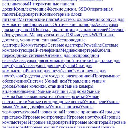
репликаторы
Интерактивные панели,
доски
Комплектующие
Жесткие диски, SSD
Оперативная
память
Видеокарты
Компьютерные блоки
питания
Материнские платы
Системы охлаждения
Корпуса для
компьютеров
Процессоры
Оптические приводы
Аксессуары
для корпусов ПК
Боксы, док-станции для накопителей
Сетевое
оборудование
Маршрутизаторы, DSL-модемы
Wi-Fi точки
доступа, усилители сигнала
Беспроводные
адаптеры
Коммутаторы
Сетевые адаптеры
Powerline
Сетевые
комплектующие
IP-телефония
Медиаконвертеры
Кабели,
переходники сетевые
Антенны для беспроводной
связи
Аксессуары для компьютерной техники
Подставки для
ноутбуков
Аксессуары для ноутбуков
Очки для
компьютера
Рюкзаки для ноутбуков
Сумки, чехлы для
ноутбуков
Средства для ухода за электроникой
Программное
обеспечение
Система Умный дом
Управление умным
домом
Умные колонки, станции
Умные камеры
видеонаблюдения
Умные датчики для дома
Умные
лампы
Умные выключатели
Умные розетки
Умные
светильники
Умные светодиодные ленты
Умные реле
Умные
замки
Умные домофоны
Умные карнизы
Умные
терморегуляторы
Игровая зона
Игровые приставки
Игры для
приставок
Игровые контроллеры
Игровые ноутбуки
Игровые
компьютеры
Игровые видеокарты
Игровые мониторы
Игровые
телевизоры
Игровые мыши
Игровые клавиатуры
Игровые