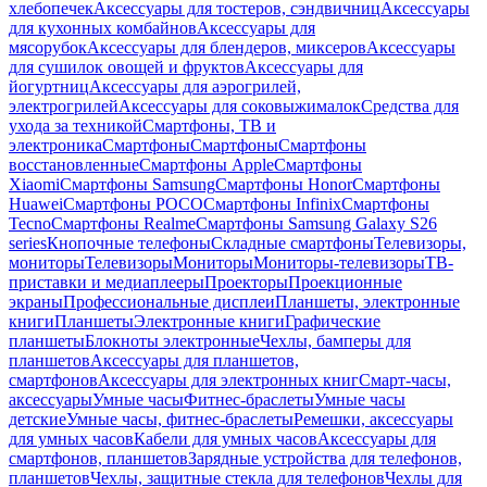
хлебопечек
Аксессуары для тостеров, сэндвичниц
Аксессуары
для кухонных комбайнов
Аксессуары для
мясорубок
Аксессуары для блендеров, миксеров
Аксессуары
для сушилок овощей и фруктов
Аксессуары для
йогуртниц
Аксессуары для аэрогрилей,
электрогрилей
Аксессуары для соковыжималок
Средства для
ухода за техникой
Смартфоны, ТВ и
электроника
Смартфоны
Смартфоны
Смартфоны
восстановленные
Смартфоны Apple
Смартфоны
Xiaomi
Смартфоны Samsung
Смартфоны Honor
Смартфоны
Huawei
Смартфоны POCO
Смартфоны Infinix
Смартфоны
Tecno
Смартфоны Realme
Смартфоны Samsung Galaxy S26
series
Кнопочные телефоны
Складные смартфоны
Телевизоры,
мониторы
Телевизоры
Мониторы
Мониторы-телевизоры
ТВ-
приставки и медиаплееры
Проекторы
Проекционные
экраны
Профессиональные дисплеи
Планшеты, электронные
книги
Планшеты
Электронные книги
Графические
планшеты
Блокноты электронные
Чехлы, бамперы для
планшетов
Аксессуары для планшетов,
смартфонов
Аксессуары для электронных книг
Смарт-часы,
аксессуары
Умные часы
Фитнес-браслеты
Умные часы
детские
Умные часы, фитнес-браслеты
Ремешки, аксессуары
для умных часов
Кабели для умных часов
Аксессуары для
смартфонов, планшетов
Зарядные устройства для телефонов,
планшетов
Чехлы, защитные стекла для телефонов
Чехлы для