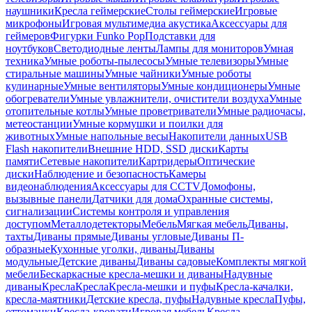
наушники
Кресла геймерские
Столы геймерские
Игровые
микрофоны
Игровая мультимедиа акустика
Аксессуары для
геймеров
Фигурки Funko Pop
Подставки для
ноутбуков
Светодиодные ленты
Лампы для мониторов
Умная
техника
Умные роботы-пылесосы
Умные телевизоры
Умные
стиральные машины
Умные чайники
Умные роботы
кулинарные
Умные вентиляторы
Умные кондиционеры
Умные
обогреватели
Умные увлажнители, очистители воздуха
Умные
отопительные котлы
Умные проветриватели
Умные радиочасы,
метеостанции
Умные кормушки и поилки для
животных
Умные напольные весы
Накопители данных
USB
Flash накопители
Внешние HDD, SSD диски
Карты
памяти
Сетевые накопители
Картридеры
Оптические
диски
Наблюдение и безопасность
Камеры
видеонаблюдения
Аксессуары для CCTV
Домофоны,
вызывные панели
Датчики для дома
Охранные системы,
сигнализации
Системы контроля и управления
доступом
Металлодетекторы
Мебель
Мягкая мебель
Диваны,
тахты
Диваны прямые
Диваны угловые
Диваны П-
образные
Кухонные уголки, диваны
Диваны
модульные
Детские диваны
Диваны садовые
Комплекты мягкой
мебели
Бескаркасные кресла-мешки и диваны
Надувные
диваны
Кресла
Кресла
Кресла-мешки и пуфы
Кресла-качалки,
кресла-маятники
Детские кресла, пуфы
Надувные кресла
Пуфы,
оттоманки
Кресла-кровати
Игровая мебель
Кресла