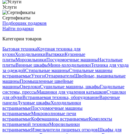
Услуги
Сертификаты
Подборщик подарков
Найти подарки
Категории товаров
Бытовая техника
Крупная техника для
кухни
Холодильники
Вытяжки
Кухонные
плиты
Морозильники
Посудомоечные машины
Настольные
плиты
Винные шкафы
Мини-холодильники
Техника для ухода
за одеждой
Стиральные машины
Стиральные машины
встраиваемые
Утюги
Отпариватели
Швейные, вышивальные
машины
Промышленные швейные
машины
Оверлоки
Сушильные машины, шкафы
Гладильные
системы, прессы
Машинки для удаления катышков
Сушилки
для обуви
Встраиваемая техника, оборудование
Варочные
панели
Духовые шкафы
Холодильники
встраиваемые
Посудомоечные машины
встраиваемые
Микроволновые печи
встраиваемые
Кофемашины встраиваемые
Комплекты
встраиваемой техники
Морозильники
встраиваемые
Измельчители пищевых отходов
Шкафы для