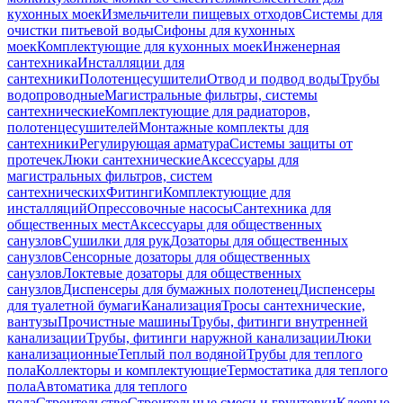
кухонных моек
Измельчители пищевых отходов
Системы для
очистки питьевой воды
Сифоны для кухонных
моек
Комплектующие для кухонных моек
Инженерная
сантехника
Инсталляции для
сантехники
Полотенцесушители
Отвод и подвод воды
Трубы
водопроводные
Магистральные фильтры, системы
сантехнические
Комплектующие для радиаторов,
полотенцесушителей
Монтажные комплекты для
сантехники
Регулирующая арматура
Системы защиты от
протечек
Люки сантехнические
Аксессуары для
магистральных фильтров, систем
сантехнических
Фитинги
Комплектующие для
инсталляций
Опрессовочные насосы
Сантехника для
общественных мест
Аксессуары для общественных
санузлов
Сушилки для рук
Дозаторы для общественных
санузлов
Сенсорные дозаторы для общественных
санузлов
Локтевые дозаторы для общественных
санузлов
Диспенсеры для бумажных полотенец
Диспенсеры
для туалетной бумаги
Канализация
Тросы сантехнические,
вантузы
Прочистные машины
Трубы, фитинги внутренней
канализации
Трубы, фитинги наружной канализации
Люки
канализационные
Теплый пол водяной
Трубы для теплого
пола
Коллекторы и комплектующие
Термостатика для теплого
пола
Автоматика для теплого
пола
Строительство
Строительные смеси и грунтовки
Клеевые