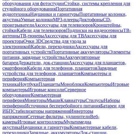
оборудования для фотостудии
Стойки, системы крепления для
студийного оборудования
Портативная
аудиотехника
Наушники и гарнитуры
Портативные колонки,
акустика
Умные колонки
MP3-плееры
Диктофоны
CD-
проигрыватели
Аксессуары для телевизоров
Кронштейны,
стойки
Кабели для телевизоров
Подписки на видеосервисы
ТВ-
антенны
ТВ-тюнеры
Аксессуары для ТВ
Аксессуары для
проектора
Очки 3D
Средства для ухода за
электроникой
Кабели, переходники
Аксессуары для
портативных устройств
Портативные аккумуляторы
Элементы
питания, зарядные устройства
Аккумуляторные
батареи
Держатели, док-станции
Аксессуары для планшетов,
смартфонов
Кабели для телефонов, планшетов
Зарядные
устройства для телефонов, планшетов
Компьютеры и
периферия
Компьютерная
техника
Ноутбуки
Планшеты
Моноблоки
Компьютеры
Игровые
компьютеры
Игровые консоли
Серверное
оборудование
Компьютерная
периферия
Мониторы
Мыши
Клавиатуры
Стилусы
Наборы
периферии
Источники бесперебойного питания
Батареи для
ИБП
Стабилизаторы напряжения
Инверторы
напряжения
Сетевые фильтры, удлинители
Веб-
камеры
Игровые контроллеры
Мультимедиа
акустика
Наушники и гарнитуры
Компьютерные кабели,
переходники
Зарядные, аккумуляторы
Док-станции,