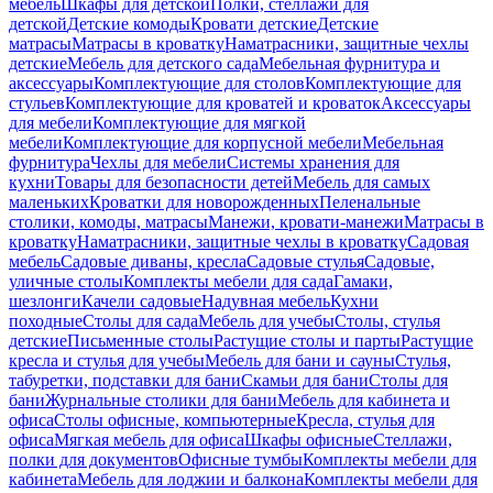
мебель
Шкафы для детской
Полки, стеллажи для
детской
Детские комоды
Кровати детские
Детские
матрасы
Матрасы в кроватку
Наматрасники, защитные чехлы
детские
Мебель для детского сада
Мебельная фурнитура и
аксессуары
Комплектующие для столов
Комплектующие для
стульев
Комплектующие для кроватей и кроваток
Аксессуары
для мебели
Комплектующие для мягкой
мебели
Комплектующие для корпусной мебели
Мебельная
фурнитура
Чехлы для мебели
Системы хранения для
кухни
Товары для безопасности детей
Мебель для самых
маленьких
Кроватки для новорожденных
Пеленальные
столики, комоды, матрасы
Манежи, кровати-манежи
Матрасы в
кроватку
Наматрасники, защитные чехлы в кроватку
Садовая
мебель
Садовые диваны, кресла
Садовые стулья
Садовые,
уличные столы
Комплекты мебели для сада
Гамаки,
шезлонги
Качели садовые
Надувная мебель
Кухни
походные
Столы для сада
Мебель для учебы
Столы, стулья
детские
Письменные столы
Растущие столы и парты
Растущие
кресла и стулья для учебы
Мебель для бани и сауны
Стулья,
табуретки, подставки для бани
Скамьи для бани
Столы для
бани
Журнальные столики для бани
Мебель для кабинета и
офиса
Столы офисные, компьютерные
Кресла, стулья для
офиса
Мягкая мебель для офиса
Шкафы офисные
Стеллажи,
полки для документов
Офисные тумбы
Комплекты мебели для
кабинета
Мебель для лоджии и балкона
Комплекты мебели для