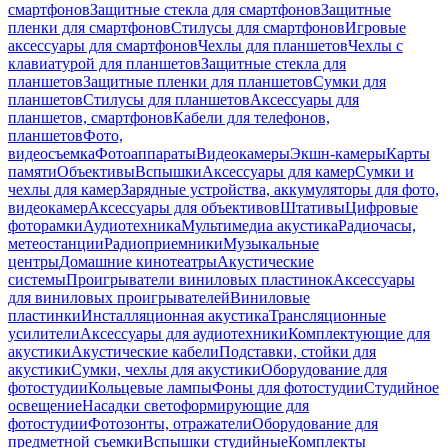
смартфонов
Защитные стекла для смартфонов
Защитные
пленки для смартфонов
Стилусы для смартфонов
Игровые
аксессуары для смартфонов
Чехлы для планшетов
Чехлы с
клавиатурой для планшетов
Защитные стекла для
планшетов
Защитные пленки для планшетов
Сумки для
планшетов
Стилусы для планшетов
Аксессуары для
планшетов, смартфонов
Кабели для телефонов,
планшетов
Фото,
видеосъемка
Фотоаппараты
Видеокамеры
Экшн-камеры
Карты
памяти
Объективы
Вспышки
Аксессуары для камер
Сумки и
чехлы для камер
Зарядные устройства, аккумуляторы для фото,
видеокамер
Аксессуары для объективов
Штативы
Цифровые
фоторамки
Аудиотехника
Мультимедиа акустика
Радиочасы,
метеостанции
Радиоприемники
Музыкальные
центры
Домашние кинотеатры
Акустические
системы
Проигрыватели виниловых пластинок
Аксессуары
для виниловых проигрывателей
Виниловые
пластинки
Инсталляционная акустика
Трансляционные
усилители
Аксессуары для аудиотехники
Комплектующие для
акустики
Акустические кабели
Подставки, стойки для
акустики
Сумки, чехлы для акустики
Оборудование для
фотостудии
Кольцевые лампы
Фоны для фотостудии
Студийное
освещение
Насадки светоформирующие для
фотостудии
Фотозонты, отражатели
Оборудование для
предметной съемки
Вспышки студийные
Комплекты