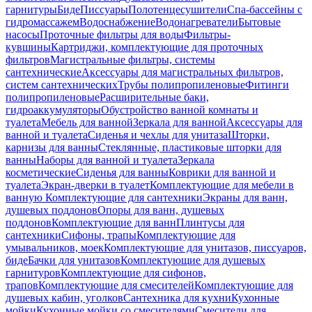
гарнитуры
Биде
Писсуары
Полотенцесушители
Спа-бассейны с
гидромассажем
Водоснабжение
Водонагреватели
Бытовые
насосы
Проточные фильтры для воды
Фильтры-
кувшины
Картриджи, комплектующие для проточных
фильтров
Магистральные фильтры, системы
сантехнические
Аксессуары для магистральных фильтров,
систем сантехнических
Трубы полипропиленовые
Фитинги
полипропиленовые
Расширительные баки,
гидроаккумуляторы
Обустройство ванной комнаты и
туалета
Мебель для ванной
Зеркала для ванной
Аксессуары для
ванной и туалета
Сиденья и чехлы для унитаза
Шторки,
карнизы для ванны
Стеклянные, пластиковые шторки для
ванны
Наборы для ванной и туалета
Зеркала
косметические
Сиденья для ванны
Коврики для ванной и
туалета
Экран-дверки в туалет
Комплектующие для мебели в
ванную
Комплектующие для сантехники
Экраны для ванн,
душевых поддонов
Опоры для ванн, душевых
поддонов
Комплектующие для ванн
Плинтусы для
сантехники
Сифоны, трапы
Комплектующие для
умывальников, моек
Комплектующие для унитазов, писсуаров,
биде
Бачки для унитазов
Комплектующие для душевых
гарнитуров
Комплектующие для сифонов,
трапов
Комплектующие для смесителей
Комплектующие для
душевых кабин, уголков
Сантехника для кухни
Кухонные
мойки
Кухонные мойки со смесителями
Смесители для