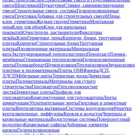
смеси
Шпатлевки
Штукатурки
Стяжки, самонивелирующие
смеси
Строительные смеси, составы
Гидроизоляционные
смеси
Грунтовки
Добавки для строительных смесей
Пены,
клеи, герметики
Жидкие гвозди
Герметики
Монтажная
пена
Клеи для обоев
Клеи для напольных
покрытий
Очистители, растворители
Фиксаторы
резьбы
Клеи
Герметики, пены
Кирпичи, блоки, тротуарная
плитка
Кирпичи
Строительные блоки
Тротуарная
плитка
Изоляционные материалы
Минеральная
вата
Экструдированный пенополистирол
Пенопласт
Пленки,
мембраны
Отражающая теплоизоляция
Гидроизоляционные
ленты
Поликарбонат
Шумоизоляция
Теплоизоляция
Звукоизоляц
плитные и пиломатериалы
Плиты OSB
Фанера
ДСП,
ЛДСП
Мебельные щиты
Террасные доски
Древесные
плиты
Пиломатериалы
Материалы для сухого
строительства
Гипсокартон
Гипсоволокнистые
листы
Цементные плиты
Профили для
гипсокартона
Комплектующие для гипсокартона
Ленты
армирующие
Уплотнительные ленты
Гипсовые и цементные
плиты
Вентиляторы вытяжные
Системы воздуховодов
Решетки
вентиляционные, диффузоры
Кровля и водосток
Черепица и
кровельные материалы
Водосточные системы
Поверхностный
водоотвод
Кровельные софиты
Доборные элементы
кровли
Гидроизоляционные