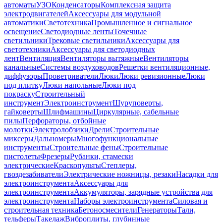
автоматы
УЗО
Конденсаторы
Комплексная защита
электродвигателей
Аксессуары для модульной
автоматики
Светотехника
Промышленное и сигнальное
освещение
Светодиодные ленты
Точечные
светильники
Трековые светильники
Аксессуары для
светотехники
Аксессуары для светодиодных
лент
Вентиляция
Вентиляторы вытяжные
Вентиляторы
канальные
Системы воздуховодов
Решетки вентиляционные,
диффузоры
Проветриватели
Люки
Люки ревизионные
Люки
под плитку
Люки напольные
Люки под
покраску
Строительный
инструмент
Электроинструмент
Шуруповерты,
гайковерты
Шлифмашины
Циркулярные, сабельные
пилы
Перфораторы, отбойные
молотки
Электролобзики
Дрели
Строительные
миксеры
Дальномеры
Многофункциональные
инструменты
Строительные фены
Строительные
пистолеты
Фрезеры
Рубанки, стамески
электрические
Краскопульты
Степлеры,
гвоздезабиватели
Электрические ножницы, резаки
Насадки для
электроинструмента
Аксессуары для
электроинструмента
Аккумуляторы, зарядные устройства для
электроинструмента
Наборы электроинструмента
Силовая и
строительная техника
Бетоносмесители
Генераторы
Тали,
тельферы
Такелаж
Виброплиты, глубинные