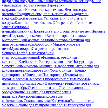
подогрева посуды
Винные шкафы встраиваемые
Вакуумные
упаковщики встраиваемые
Пароварки
встраиваемые
Климатическая техника
Вентиляторы
бытовые
Кондиционеры, сплит-системы
Охладители
воздуха
Водонагреватели
Увлажнители, очистители
воздуха
Камины, печи-камины
Обогреватели
Тепловые
завесы
Тепловые
пушки
Биокамины
Проветриватели
Отопительные печи
Банные
печи
Порталы для каминов
Вентиляторы вытяжные
Метеостанции
Газовые баллоны бытовые
Техника для
приготовления еды
Аэрогрили
Микроволновые
печи
Мультиварки
Сэндвичницы, хот-дог
мейкеры
Тостеры
Электрогрили,
электрошашлычницы
Вафельницы, орешницы,
кексницы
Хлебопечки
Ростеры, мини-печи
Йогуртницы,
мороженицы
Фризеры
Блинницы
Пароварки
Автоклавы для
консервирования
Сыроварни
Фритюрницы, фондю-
фритюрницы
Яйцеварки
Попкорницы
Техника для
дома
Пылесосы
Пылесосы профессиональные
Роботы-
пылесосы, мойщики окон
Пароочистители
Электровеники,
электрошвабры
Стеклоочистители
Стерилизационное
оборудование
Техника для приготовления
напитков
Электрочайники
Кофеварки,
кофемашины
Соковыжималки
Кофемолки
Вспениватели
молока
Сифоны для газирования воды
Аксессуары для