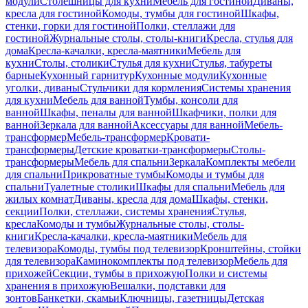
модули
Столешницы для кухни
Мебель для гостиной
Диваны,
кресла для гостиной
Комоды, тумбы для гостиной
Шкафы,
стенки, горки для гостиной
Полки, стеллажи для
гостиной
Журнальные столы, столы-книги
Кресла, стулья для
дома
Кресла-качалки, кресла-маятники
Мебель для
кухни
Столы, столики
Стулья для кухни
Стулья, табуреты
барные
Кухонный гарнитур
Кухонные модули
Кухонные
уголки, диваны
Стульчики для кормления
Системы хранения
для кухни
Мебель для ванной
Тумбы, консоли для
ванной
Шкафы, пеналы для ванной
Шкафчики, полки для
ванной
Зеркала для ванной
Аксессуары для ванной
Мебель-
трансформер
Мебель-трансформер
Кровати-
трансформеры
Детские кроватки-трансформеры
Столы-
трансформеры
Мебель для спальни
Зеркала
Комплекты мебели
для спальни
Прикроватные тумбы
Комоды и тумбы для
спальни
Туалетные столики
Шкафы для спальни
Мебель для
жилых комнат
Диваны, кресла для дома
Шкафы, стенки,
секции
Полки, стеллажи, системы хранения
Стулья,
кресла
Комоды и тумбы
Журнальные столы, столы-
книги
Кресла-качалки, кресла-маятники
Мебель для
телевизора
Комоды, тумбы под телевизор
Кронштейны, стойки
для телевизора
Каминокомплекты под телевизор
Мебель для
прихожей
Секции, тумбы в прихожую
Полки и системы
хранения в прихожую
Вешалки, подставки для
зонтов
Банкетки, скамьи
Ключницы, газетницы
Детская