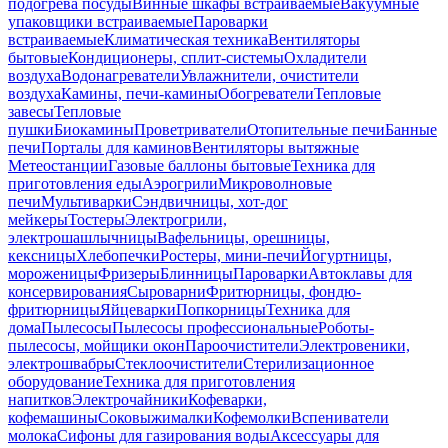
подогрева посуды
Винные шкафы встраиваемые
Вакуумные
упаковщики встраиваемые
Пароварки
встраиваемые
Климатическая техника
Вентиляторы
бытовые
Кондиционеры, сплит-системы
Охладители
воздуха
Водонагреватели
Увлажнители, очистители
воздуха
Камины, печи-камины
Обогреватели
Тепловые
завесы
Тепловые
пушки
Биокамины
Проветриватели
Отопительные печи
Банные
печи
Порталы для каминов
Вентиляторы вытяжные
Метеостанции
Газовые баллоны бытовые
Техника для
приготовления еды
Аэрогрили
Микроволновые
печи
Мультиварки
Сэндвичницы, хот-дог
мейкеры
Тостеры
Электрогрили,
электрошашлычницы
Вафельницы, орешницы,
кексницы
Хлебопечки
Ростеры, мини-печи
Йогуртницы,
мороженицы
Фризеры
Блинницы
Пароварки
Автоклавы для
консервирования
Сыроварни
Фритюрницы, фондю-
фритюрницы
Яйцеварки
Попкорницы
Техника для
дома
Пылесосы
Пылесосы профессиональные
Роботы-
пылесосы, мойщики окон
Пароочистители
Электровеники,
электрошвабры
Стеклоочистители
Стерилизационное
оборудование
Техника для приготовления
напитков
Электрочайники
Кофеварки,
кофемашины
Соковыжималки
Кофемолки
Вспениватели
молока
Сифоны для газирования воды
Аксессуары для