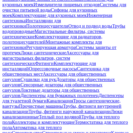
кухонных моек
Измельчители пищевых отходов
Системы для
очистки питьевой воды
Сифоны для кухонных
моек
Комплектующие для кухонных моек
Инженерная
сантехника
Инсталляции для
сантехники
Полотенцесушители
Отвод и подвод воды
Трубы
водопроводные
Магистральные фильтры, системы
сантехнические
Комплектующие для радиаторов,
полотенцесушителей
Монтажные комплекты для
сантехники
Регулирующая арматура
Системы защиты от
протечек
Люки сантехнические
Аксессуары для
магистральных фильтров, систем
сантехнических
Фитинги
Комплектующие для
инсталляций
Опрессовочные насосы
Сантехника для
общественных мест
Аксессуары для общественных
санузлов
Сушилки для рук
Дозаторы для общественных
санузлов
Сенсорные дозаторы для общественных
санузлов
Локтевые дозаторы для общественных
санузлов
Диспенсеры для бумажных полотенец
Диспенсеры
для туалетной бумаги
Канализация
Тросы сантехнические,
вантузы
Прочистные машины
Трубы, фитинги внутренней
канализации
Трубы, фитинги наружной канализации
Люки
канализационные
Теплый пол водяной
Трубы для теплого
пола
Коллекторы и комплектующие
Термостатика для теплого
пола
Автоматика для теплого
пола
Строительство
Строительные смеси и грунтовки
Клеевые