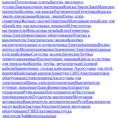
панели
Потолочные плиты
Багеты, молдинги,
уголки
Лакокрасочные материалы
Краски
Эмали
Лаки
Морилки,
пропитки
Колеры для краски
Растворители
Грунтовки
Краски,
эмали аэрозольные
Краски, эмали
Пены, клеи,
герметики
Жидкие гвозди
Герметики
Монтажная пена
Клеи для
обоев
Клеи для напольных покрытий
Очистители,
растворители
Фиксаторы резьбы
Клеи
Герметики,
пены
Электромонтажное оборудование
Розетки и
выключатели
Электрические звонки
Коробки
распределительные и подрозетники
Электропатроны
Вилки,
штепсели
Молниеприемники
Заземление
Электромонтажные
изделия
Клеммы
Средства диэлектрические
Трубки
термоусаживаемые
Изолирующие зажимы
Кабель и системы
для прокладки
Короба, трубы, металлорукав
Силовой
кабель
Наконечники, гильзы кабельные
Аксессуары для труб,
коробов
Кабельный крепеж
Арматура СИП
Электрощитовое
оборудование
Электрощиты
Аксессуары для
электрощита
Шины электротехнические
Выключатели
путевые, концевые
Трансформаторы
Аппаратура
управления
Рубильники
Предохранители
Частотные
преобразователи
Пускатели магнитные
Модульная
автоматика
Выключатели автоматические
Реле
Выключатели
нагрузки
Контакторы
Дополнительное модульное
оборудование
УЗИП
Автоматика пуска
двигателя
Дифференциальные