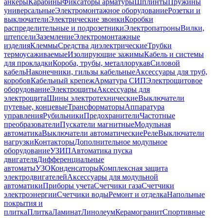
анкеры
Карабины
Фиксаторы арматуры
Шплинты
Пружины
универсальные
Электромонтажное оборудование
Розетки и
выключатели
Электрические звонки
Коробки
распределительные и подрозетники
Электропатроны
Вилки,
штепсели
Заземление
Электромонтажные
изделия
Клеммы
Средства диэлектрические
Трубки
термоусаживаемые
Изолирующие зажимы
Кабель и системы
для прокладки
Короба, трубы, металлорукав
Силовой
кабель
Наконечники, гильзы кабельные
Аксессуары для труб,
коробов
Кабельный крепеж
Арматура СИП
Электрощитовое
оборудование
Электрощиты
Аксессуары для
электрощита
Шины электротехнические
Выключатели
путевые, концевые
Трансформаторы
Аппаратура
управления
Рубильники
Предохранители
Частотные
преобразователи
Пускатели магнитные
Модульная
автоматика
Выключатели автоматические
Реле
Выключатели
нагрузки
Контакторы
Дополнительное модульное
оборудование
УЗИП
Автоматика пуска
двигателя
Дифференциальные
автоматы
УЗО
Конденсаторы
Комплексная защита
электродвигателей
Аксессуары для модульной
автоматики
Приборы учета
Счетчики газа
Счетчики
электроэнергии
Счетчики воды
Ремонт и отделка
Напольные
покрытия и
плитка
Плитка
Ламинат
Линолеум
Керамогранит
Спортивные