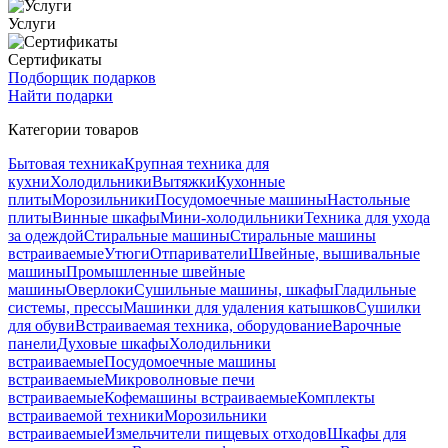
Услуги
Сертификаты
Подборщик подарков
Найти подарки
Категории товаров
Бытовая техника
Крупная техника для
кухни
Холодильники
Вытяжки
Кухонные
плиты
Морозильники
Посудомоечные машины
Настольные
плиты
Винные шкафы
Мини-холодильники
Техника для ухода
за одеждой
Стиральные машины
Стиральные машины
встраиваемые
Утюги
Отпариватели
Швейные, вышивальные
машины
Промышленные швейные
машины
Оверлоки
Сушильные машины, шкафы
Гладильные
системы, прессы
Машинки для удаления катышков
Сушилки
для обуви
Встраиваемая техника, оборудование
Варочные
панели
Духовые шкафы
Холодильники
встраиваемые
Посудомоечные машины
встраиваемые
Микроволновые печи
встраиваемые
Кофемашины встраиваемые
Комплекты
встраиваемой техники
Морозильники
встраиваемые
Измельчители пищевых отходов
Шкафы для