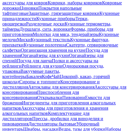
аксессуары для ковров
Коврики, наборы ковриков
Ковровые
дорожки
Циновки
Покрытия напольные
тафтинговые
Защитные, грязезащитные коврики
Кухонные
принадлежности
Кухонные приборы
Терки,
овощерезки
Разделочные доски
Кухонные термометры,
таймеры
Дуршлаги, сита, воронки
Формы, приборы для
приготовления
Молотки для мяса, тендерайзеры
Кухонные
мелочи
Миски
Кухонный текстиль
Кухонные фартуки,
прихватки
Кухонные полотенца
Скатерти, сервировочные
салфетки
Организация хранения на кухне
Посуда для
хранения
Органайзеры для кухни
Органайзеры для
специй
Посуда для ланча
Полки и аксессуары на
рейлинги
Рейлинги для кухни
Одноразовая посуда,
упаковка
Вакуумные пакеты,
контейнеры
Бакалея
Кофе
Чай
Цикорий, какао, горячий
шоколад
Сиропы и топпинги
Консервирование и
дистилляция
Автоклавы для консервирования
Аксессуары для
консервирования
Приспособления для
консервирования
Открывалки
Пивоварни
Емкости для
брожения
Ингредиенты для приготовления алкогольных
напитков
Аксессуары для приготовления и хранения
алкогольных напитков
Комплектующие для
дистилляторов
Прессы, дробилки для виноделия и
пивоварения
Дистилляторы бытовые
Уборочный
инвентарь
Швабры, насадки
Ведра, тазы для уборки
Наборы