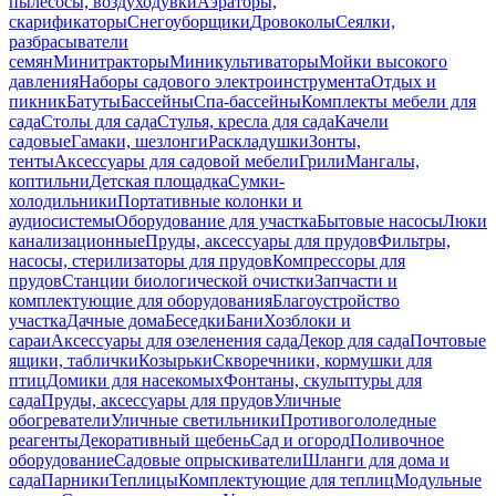
пылесосы, воздуходувки
Аэраторы,
скарификаторы
Снегоуборщики
Дровоколы
Сеялки,
разбрасыватели
семян
Минитракторы
Миникультиваторы
Мойки высокого
давления
Наборы садового электроинструмента
Отдых и
пикник
Батуты
Бассейны
Спа-бассейны
Комплекты мебели для
сада
Столы для сада
Стулья, кресла для сада
Качели
садовые
Гамаки, шезлонги
Раскладушки
Зонты,
тенты
Аксессуары для садовой мебели
Грили
Мангалы,
коптильни
Детская площадка
Сумки-
холодильники
Портативные колонки и
аудиосистемы
Оборудование для участка
Бытовые насосы
Люки
канализационные
Пруды, аксессуары для прудов
Фильтры,
насосы, стерилизаторы для прудов
Компрессоры для
прудов
Станции биологической очистки
Запчасти и
комплектующие для оборудования
Благоустройство
участка
Дачные дома
Беседки
Бани
Хозблоки и
сараи
Аксессуары для озеленения сада
Декор для сада
Почтовые
ящики, таблички
Козырьки
Скворечники, кормушки для
птиц
Домики для насекомых
Фонтаны, скульптуры для
сада
Пруды, аксессуары для прудов
Уличные
обогреватели
Уличные светильники
Противогололедные
реагенты
Декоративный щебень
Сад и огород
Поливочное
оборудование
Садовые опрыскиватели
Шланги для дома и
сада
Парники
Теплицы
Комплектующие для теплиц
Модульные