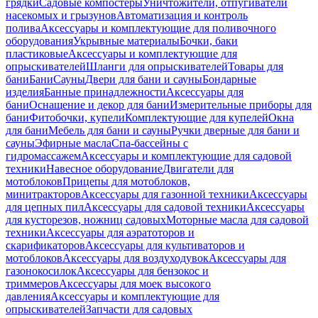
грядки
Садовые компостеры
Уничтожители, отпугиватели
насекомых и грызунов
Автоматизация и контроль
полива
Аксессуары и комплектующие для поливочного
оборудования
Укрывные материалы
Бочки, баки
пластиковые
Аксессуары и комплектующие для
опрыскивателей
Шланги для опрыскивателей
Товары для
бани
Бани
Сауны
Двери для бани и сауны
Бондарные
изделия
Банные принадлежности
Аксессуары для
бани
Оснащение и декор для бани
Измерительные приборы для
бани
Фитобочки, купели
Комплектующие для купелей
Окна
для бани
Мебель для бани и сауны
Ручки дверные для бани и
сауны
Эфирные масла
Спа-бассейны с
гидромассажем
Аксессуары и комплектующие для садовой
техники
Навесное оборудование
Двигатели для
мотоблоков
Прицепы для мотоблоков,
минитракторов
Аксессуары для газонной техники
Аксессуары
для цепных пил
Аксессуары для садовой техники
Аксессуары
для кусторезов, ножниц садовых
Моторные масла для садовой
техники
Аксессуары для аэратоторов и
скарификаторов
Аксессуары для культиваторов и
мотоблоков
Аксессуары для воздуходувок
Аксессуары для
газонокосилок
Аксессуары для бензокос и
триммеров
Аксессуары для моек высокого
давления
Аксессуары и комплектующие для
опрыскивателей
Запчасти для садовых