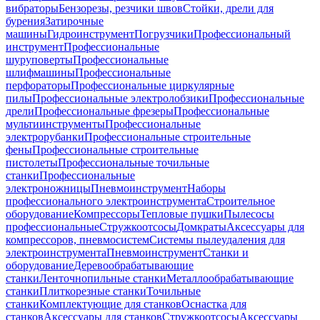
вибраторы
Бензорезы, резчики швов
Стойки, дрели для
бурения
Затирочные
машины
Гидроинструмент
Погрузчики
Профессиональный
инструмент
Профессиональные
шуруповерты
Профессиональные
шлифмашины
Профессиональные
перфораторы
Профессиональные циркулярные
пилы
Профессиональные электролобзики
Профессиональные
дрели
Профессиональные фрезеры
Профессиональные
мультиинструменты
Профессиональные
электрорубанки
Профессиональные строительные
фены
Профессиональные строительные
пистолеты
Профессиональные точильные
станки
Профессиональные
электроножницы
Пневмоинструмент
Наборы
профессионального электроинструмента
Строительное
оборудование
Компрессоры
Тепловые пушки
Пылесосы
профессиональные
Стружкоотсосы
Домкраты
Аксессуары для
компрессоров, пневмосистем
Системы пылеудаления для
электроинструмента
Пневмоинструмент
Станки и
оборудование
Деревообрабатывающие
станки
Ленточнопильные станки
Металлообрабатывающие
станки
Плиткорезные станки
Точильные
станки
Комплектующие для станков
Оснастка для
станков
Аксессуары для станков
Стружкоотсосы
Аксессуары