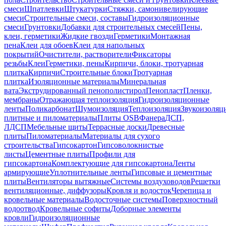
смеси
Шпатлевки
Штукатурки
Стяжки, самонивелирующие
смеси
Строительные смеси, составы
Гидроизоляционные
смеси
Грунтовки
Добавки для строительных смесей
Пены,
клеи, герметики
Жидкие гвозди
Герметики
Монтажная
пена
Клеи для обоев
Клеи для напольных
покрытий
Очистители, растворители
Фиксаторы
резьбы
Клеи
Герметики, пены
Кирпичи, блоки, тротуарная
плитка
Кирпичи
Строительные блоки
Тротуарная
плитка
Изоляционные материалы
Минеральная
вата
Экструдированный пенополистирол
Пенопласт
Пленки,
мембраны
Отражающая теплоизоляция
Гидроизоляционные
ленты
Поликарбонат
Шумоизоляция
Теплоизоляция
Звукоизоляц
плитные и пиломатериалы
Плиты OSB
Фанера
ДСП,
ЛДСП
Мебельные щиты
Террасные доски
Древесные
плиты
Пиломатериалы
Материалы для сухого
строительства
Гипсокартон
Гипсоволокнистые
листы
Цементные плиты
Профили для
гипсокартона
Комплектующие для гипсокартона
Ленты
армирующие
Уплотнительные ленты
Гипсовые и цементные
плиты
Вентиляторы вытяжные
Системы воздуховодов
Решетки
вентиляционные, диффузоры
Кровля и водосток
Черепица и
кровельные материалы
Водосточные системы
Поверхностный
водоотвод
Кровельные софиты
Доборные элементы
кровли
Гидроизоляционные