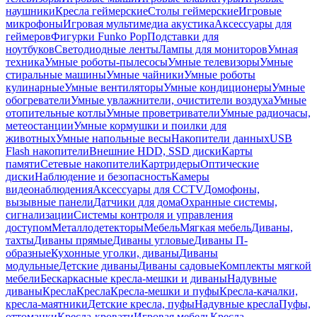
наушники
Кресла геймерские
Столы геймерские
Игровые
микрофоны
Игровая мультимедиа акустика
Аксессуары для
геймеров
Фигурки Funko Pop
Подставки для
ноутбуков
Светодиодные ленты
Лампы для мониторов
Умная
техника
Умные роботы-пылесосы
Умные телевизоры
Умные
стиральные машины
Умные чайники
Умные роботы
кулинарные
Умные вентиляторы
Умные кондиционеры
Умные
обогреватели
Умные увлажнители, очистители воздуха
Умные
отопительные котлы
Умные проветриватели
Умные радиочасы,
метеостанции
Умные кормушки и поилки для
животных
Умные напольные весы
Накопители данных
USB
Flash накопители
Внешние HDD, SSD диски
Карты
памяти
Сетевые накопители
Картридеры
Оптические
диски
Наблюдение и безопасность
Камеры
видеонаблюдения
Аксессуары для CCTV
Домофоны,
вызывные панели
Датчики для дома
Охранные системы,
сигнализации
Системы контроля и управления
доступом
Металлодетекторы
Мебель
Мягкая мебель
Диваны,
тахты
Диваны прямые
Диваны угловые
Диваны П-
образные
Кухонные уголки, диваны
Диваны
модульные
Детские диваны
Диваны садовые
Комплекты мягкой
мебели
Бескаркасные кресла-мешки и диваны
Надувные
диваны
Кресла
Кресла
Кресла-мешки и пуфы
Кресла-качалки,
кресла-маятники
Детские кресла, пуфы
Надувные кресла
Пуфы,
оттоманки
Кресла-кровати
Игровая мебель
Кресла