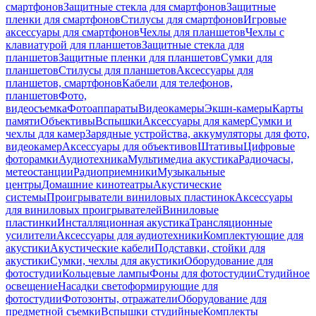
смартфонов
Защитные стекла для смартфонов
Защитные
пленки для смартфонов
Стилусы для смартфонов
Игровые
аксессуары для смартфонов
Чехлы для планшетов
Чехлы с
клавиатурой для планшетов
Защитные стекла для
планшетов
Защитные пленки для планшетов
Сумки для
планшетов
Стилусы для планшетов
Аксессуары для
планшетов, смартфонов
Кабели для телефонов,
планшетов
Фото,
видеосъемка
Фотоаппараты
Видеокамеры
Экшн-камеры
Карты
памяти
Объективы
Вспышки
Аксессуары для камер
Сумки и
чехлы для камер
Зарядные устройства, аккумуляторы для фото,
видеокамер
Аксессуары для объективов
Штативы
Цифровые
фоторамки
Аудиотехника
Мультимедиа акустика
Радиочасы,
метеостанции
Радиоприемники
Музыкальные
центры
Домашние кинотеатры
Акустические
системы
Проигрыватели виниловых пластинок
Аксессуары
для виниловых проигрывателей
Виниловые
пластинки
Инсталляционная акустика
Трансляционные
усилители
Аксессуары для аудиотехники
Комплектующие для
акустики
Акустические кабели
Подставки, стойки для
акустики
Сумки, чехлы для акустики
Оборудование для
фотостудии
Кольцевые лампы
Фоны для фотостудии
Студийное
освещение
Насадки светоформирующие для
фотостудии
Фотозонты, отражатели
Оборудование для
предметной съемки
Вспышки студийные
Комплекты