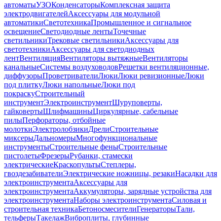
автоматы
УЗО
Конденсаторы
Комплексная защита
электродвигателей
Аксессуары для модульной
автоматики
Светотехника
Промышленное и сигнальное
освещение
Светодиодные ленты
Точечные
светильники
Трековые светильники
Аксессуары для
светотехники
Аксессуары для светодиодных
лент
Вентиляция
Вентиляторы вытяжные
Вентиляторы
канальные
Системы воздуховодов
Решетки вентиляционные,
диффузоры
Проветриватели
Люки
Люки ревизионные
Люки
под плитку
Люки напольные
Люки под
покраску
Строительный
инструмент
Электроинструмент
Шуруповерты,
гайковерты
Шлифмашины
Циркулярные, сабельные
пилы
Перфораторы, отбойные
молотки
Электролобзики
Дрели
Строительные
миксеры
Дальномеры
Многофункциональные
инструменты
Строительные фены
Строительные
пистолеты
Фрезеры
Рубанки, стамески
электрические
Краскопульты
Степлеры,
гвоздезабиватели
Электрические ножницы, резаки
Насадки для
электроинструмента
Аксессуары для
электроинструмента
Аккумуляторы, зарядные устройства для
электроинструмента
Наборы электроинструмента
Силовая и
строительная техника
Бетоносмесители
Генераторы
Тали,
тельферы
Такелаж
Виброплиты, глубинные