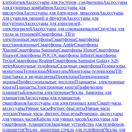
хлебопечек
Аксессуары для тостеров, сэндвичниц
Аксессуары
для кухонных комбайнов
Аксессуары для
мясорубок
Аксессуары для блендеров, миксеров
Аксессуары
для сушилок овощей и фруктов
Аксессуары для
йогуртниц
Аксессуары для аэрогрилей,
электрогрилей
Аксессуары для соковыжималок
Средства для
ухода за техникой
Смартфоны, ТВ и
электроника
Смартфоны
Смартфоны
Смартфоны
восстановленные
Смартфоны Apple
Смартфоны
Xiaomi
Смартфоны Samsung
Смартфоны Honor
Смартфоны
Huawei
Смартфоны POCO
Смартфоны Infinix
Смартфоны
Tecno
Смартфоны Realme
Смартфоны Samsung Galaxy S26
series
Кнопочные телефоны
Складные смартфоны
Телевизоры,
мониторы
Телевизоры
Мониторы
Мониторы-телевизоры
ТВ-
приставки и медиаплееры
Проекторы
Проекционные
экраны
Профессиональные дисплеи
Планшеты, электронные
книги
Планшеты
Электронные книги
Графические
планшеты
Блокноты электронные
Чехлы, бамперы для
планшетов
Аксессуары для планшетов,
смартфонов
Аксессуары для электронных книг
Смарт-часы,
аксессуары
Умные часы
Фитнес-браслеты
Умные часы
детские
Умные часы, фитнес-браслеты
Ремешки, аксессуары
для умных часов
Кабели для умных часов
Аксессуары для
смартфонов, планшетов
Зарядные устройства для телефонов,
планшетов
Чехлы, защитные стекла для телефонов
Чехлы для