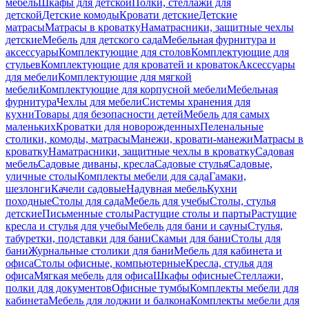
мебель
Шкафы для детской
Полки, стеллажи для
детской
Детские комоды
Кровати детские
Детские
матрасы
Матрасы в кроватку
Наматрасники, защитные чехлы
детские
Мебель для детского сада
Мебельная фурнитура и
аксессуары
Комплектующие для столов
Комплектующие для
стульев
Комплектующие для кроватей и кроваток
Аксессуары
для мебели
Комплектующие для мягкой
мебели
Комплектующие для корпусной мебели
Мебельная
фурнитура
Чехлы для мебели
Системы хранения для
кухни
Товары для безопасности детей
Мебель для самых
маленьких
Кроватки для новорожденных
Пеленальные
столики, комоды, матрасы
Манежи, кровати-манежи
Матрасы в
кроватку
Наматрасники, защитные чехлы в кроватку
Садовая
мебель
Садовые диваны, кресла
Садовые стулья
Садовые,
уличные столы
Комплекты мебели для сада
Гамаки,
шезлонги
Качели садовые
Надувная мебель
Кухни
походные
Столы для сада
Мебель для учебы
Столы, стулья
детские
Письменные столы
Растущие столы и парты
Растущие
кресла и стулья для учебы
Мебель для бани и сауны
Стулья,
табуретки, подставки для бани
Скамьи для бани
Столы для
бани
Журнальные столики для бани
Мебель для кабинета и
офиса
Столы офисные, компьютерные
Кресла, стулья для
офиса
Мягкая мебель для офиса
Шкафы офисные
Стеллажи,
полки для документов
Офисные тумбы
Комплекты мебели для
кабинета
Мебель для лоджии и балкона
Комплекты мебели для