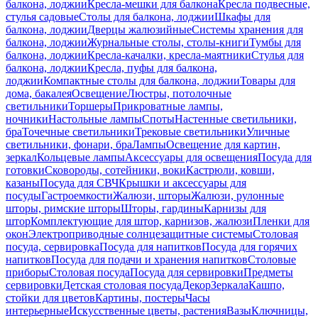
балкона, лоджии
Кресла-мешки для балкона
Кресла подвесные,
стулья садовые
Столы для балкона, лоджии
Шкафы для
балкона, лоджии
Дверцы жалюзийные
Системы хранения для
балкона, лоджии
Журнальные столы, столы-книги
Тумбы для
балкона, лоджии
Кресла-качалки, кресла-маятники
Стулья для
балкона, лоджии
Кресла, пуфы для балкона,
лоджии
Компактные столы для балкона, лоджии
Товары для
дома, бакалея
Освещение
Люстры, потолочные
светильники
Торшеры
Прикроватные лампы,
ночники
Настольные лампы
Споты
Настенные светильники,
бра
Точечные светильники
Трековые светильники
Уличные
светильники, фонари, бра
Лампы
Освещение для картин,
зеркал
Кольцевые лампы
Аксессуары для освещения
Посуда для
готовки
Сковороды, сотейники, воки
Кастрюли, ковши,
казаны
Посуда для СВЧ
Крышки и аксессуары для
посуды
Гастроемкости
Жалюзи, шторы
Жалюзи, рулонные
шторы, римские шторы
Шторы, гардины
Карнизы для
штор
Комплектующие для штор, карнизов, жалюзи
Пленки для
окон
Электроприводные солнцезащитные системы
Столовая
посуда, сервировка
Посуда для напитков
Посуда для горячих
напитков
Посуда для подачи и хранения напитков
Столовые
приборы
Столовая посуда
Посуда для сервировки
Предметы
сервировки
Детская столовая посуда
Декор
Зеркала
Кашпо,
стойки для цветов
Картины, постеры
Часы
интерьерные
Искусственные цветы, растения
Вазы
Ключницы,