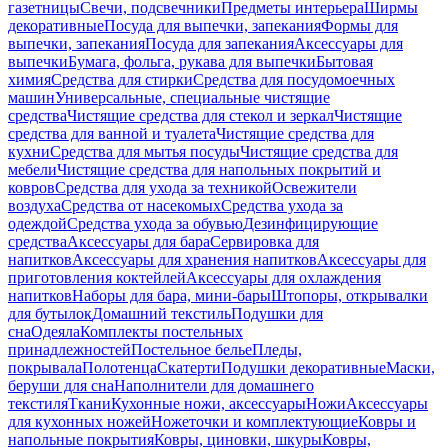
газетницы
Свечи, подсвечники
Предметы интерьера
Ширмы
декоративные
Посуда для выпечки, запекания
Формы для
выпечки, запекания
Посуда для запекания
Аксессуары для
выпечки
Бумага, фольга, рукава для выпечки
Бытовая
химия
Средства для стирки
Средства для посудомоечных
машин
Универсальные, специальные чистящие
средства
Чистящие средства для стекол и зеркал
Чистящие
средства для ванной и туалета
Чистящие средства для
кухни
Средства для мытья посуды
Чистящие средства для
мебели
Чистящие средства для напольных покрытий и
ковров
Средства для ухода за техникой
Освежители
воздуха
Средства от насекомых
Средства ухода за
одеждой
Средства ухода за обувью
Дезинфицирующие
средства
Аксессуары для бара
Сервировка для
напитков
Аксессуары для хранения напитков
Аксессуары для
приготовления коктейлей
Аксессуары для охлаждения
напитков
Наборы для бара, мини-бары
Штопоры, открывалки
для бутылок
Домашний текстиль
Подушки для
сна
Одеяла
Комплекты постельных
принадлежностей
Постельное белье
Пледы,
покрывала
Полотенца
Скатерти
Подушки декоративные
Маски,
беруши для сна
Наполнители для домашнего
текстиля
Ткани
Кухонные ножи, аксессуары
Ножи
Аксессуары
для кухонных ножей
Ножеточки и комплектующие
Ковры и
напольные покрытия
Ковры, циновки, шкуры
Ковры,