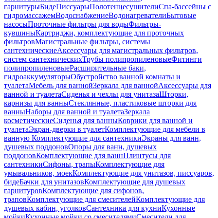
гарнитуры
Биде
Писсуары
Полотенцесушители
Спа-бассейны с
гидромассажем
Водоснабжение
Водонагреватели
Бытовые
насосы
Проточные фильтры для воды
Фильтры-
кувшины
Картриджи, комплектующие для проточных
фильтров
Магистральные фильтры, системы
сантехнические
Аксессуары для магистральных фильтров,
систем сантехнических
Трубы полипропиленовые
Фитинги
полипропиленовые
Расширительные баки,
гидроаккумуляторы
Обустройство ванной комнаты и
туалета
Мебель для ванной
Зеркала для ванной
Аксессуары для
ванной и туалета
Сиденья и чехлы для унитаза
Шторки,
карнизы для ванны
Стеклянные, пластиковые шторки для
ванны
Наборы для ванной и туалета
Зеркала
косметические
Сиденья для ванны
Коврики для ванной и
туалета
Экран-дверки в туалет
Комплектующие для мебели в
ванную
Комплектующие для сантехники
Экраны для ванн,
душевых поддонов
Опоры для ванн, душевых
поддонов
Комплектующие для ванн
Плинтусы для
сантехники
Сифоны, трапы
Комплектующие для
умывальников, моек
Комплектующие для унитазов, писсуаров,
биде
Бачки для унитазов
Комплектующие для душевых
гарнитуров
Комплектующие для сифонов,
трапов
Комплектующие для смесителей
Комплектующие для
душевых кабин, уголков
Сантехника для кухни
Кухонные
мойки
Кухонные мойки со смесителями
Смесители для