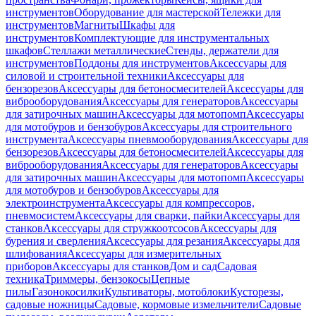
инструментов
Оборудование для мастерской
Тележки для
инструментов
Магниты
Шкафы для
инструментов
Комплектующие для инструментальных
шкафов
Стеллажи металлические
Стенды, держатели для
инструментов
Поддоны для инструментов
Аксессуары для
силовой и строительной техники
Аксессуары для
бензорезов
Аксессуары для бетоносмесителей
Аксессуары для
виброоборудования
Аксессуары для генераторов
Аксессуары
для затирочных машин
Аксессуары для мотопомп
Аксессуары
для мотобуров и бензобуров
Аксессуары для строительного
инструмента
Аксессуары пневмооборудования
Аксессуары для
бензорезов
Аксессуары для бетоносмесителей
Аксессуары для
виброоборудования
Аксессуары для генераторов
Аксессуары
для затирочных машин
Аксессуары для мотопомп
Аксессуары
для мотобуров и бензобуров
Аксессуары для
электроинструмента
Аксессуары для компрессоров,
пневмосистем
Аксессуары для сварки, пайки
Аксессуары для
станков
Аксессуары для стружкоотсосов
Аксессуары для
бурения и сверления
Аксессуары для резания
Аксессуары для
шлифования
Аксессуары для измерительных
приборов
Аксессуары для станков
Дом и сад
Садовая
техника
Триммеры, бензокосы
Цепные
пилы
Газонокосилки
Культиваторы, мотоблоки
Кусторезы,
садовые ножницы
Садовые, кормовые измельчители
Садовые