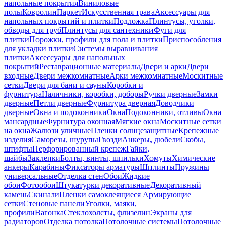
напольные покрытия
Виниловые
полы
Ковролин
Паркет
Искусственная трава
Аксессуары для
напольных покрытий и плитки
Подложка
Плинтусы, уголки,
обводы для труб
Плинтусы для сантехники
Фуги для
плитки
Порожки, профили для пола и плитки
Приспособления
для укладки плитки
Системы выравнивания
плитки
Аксессуары для напольных
покрытий
Реставрационные материалы
Двери и арки
Двери
входные
Двери межкомнатные
Арки межкомнатные
Москитные
сетки
Двери для бани и сауны
Коробки и
фурнитура
Наличники, коробки, доборы
Ручки дверные
Замки
дверные
Петли дверные
Фурнитура дверная
Доводчики
дверные
Окна и подоконники
Окна
Подоконники, отливы
Окна
мансардные
Фурнитура оконная
Мягкие окна
Москитные сетки
на окна
Жалюзи уличные
Пленки солнцезащитные
Крепежные
изделия
Саморезы, шурупы
Гвозди
Анкеры, дюбели
Скобы,
штифты
Перфорированный крепеж
Гайки,
шайбы
Заклепки
Болты, винты, шпильки
Хомуты
Химические
анкеры
Карабины
Фиксаторы арматуры
Шплинты
Пружины
универсальные
Отделка стен
Обои
Жидкие
обои
Фотообои
Штукатурки декоративные
Декоративный
камень
Скинали
Пленки самоклеящиеся
Армирующие
сетки
Стеновые панели
Уголки, маяки,
профили
Вагонка
Стеклохолсты, флизелин
Экраны для
радиаторов
Отделка потолка
Потолочные системы
Потолочные