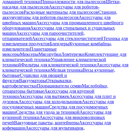
домашней техники
Принадлежности для пылесосов
Щетки,
насадки для пылесосов
Аксессуары для роботов-
пылесосов
Расходные материалы для пылесосов
Станции,
аккумуляторы для роботов-пылесосов
Аксессуары для
швейных машин
Аксессуары для промышленного швейного
оборудования
Аксессуары для стиральных и сушильных
машин
Аксессуары для пароочистителей,
отпаривателей
Аксессуары для стеклоочистителей
Техника для
измельчения продуктов
Блендеры
Кухонные комбайны,
измельчители
Планетарные
миксеры
Миксеры
Мясорубки
Ломтерезки
Комплектующие для
климатической техники
Управление климатической
техникой
Фильтры для климатической техники
Аксессуары для
климатической техники
Мелкая техника
Весы кухонные,
бытовые
Сушилки для овощей и
фруктов
Вакууматоры
Открывалки,
картофелечистки
Проращиватели семян
Маслобойки,
сепараторы бытовые
Аксессуары для крупной
техники
Аксессуары для вытяжек
Аксессуары для плит и
духовок
Аксессуары для холодильников
Аксессуары для
посудомоечных машин
Средства для посудомоечных
машин
Средства для ухода за техникой
Аксессуары для
кухонной техники
Аксессуары для микроволновых
печей
Вакуумные пакеты, контейнеры
Аксессуары для
кофемашин
Аксессуары для мультиварок,