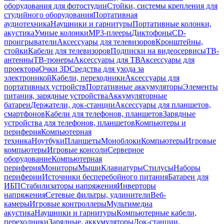
оборудования для фотостудии
Стойки, системы крепления для
студийного оборудования
Портативная
аудиотехника
Наушники и гарнитуры
Портативные колонки,
акустика
Умные колонки
MP3-плееры
Диктофоны
CD-
проигрыватели
Аксессуары для телевизоров
Кронштейны,
стойки
Кабели для телевизоров
Подписки на видеосервисы
ТВ-
антенны
ТВ-тюнеры
Аксессуары для ТВ
Аксессуары для
проектора
Очки 3D
Средства для ухода за
электроникой
Кабели, переходники
Аксессуары для
портативных устройств
Портативные аккумуляторы
Элементы
питания, зарядные устройства
Аккумуляторные
батареи
Держатели, док-станции
Аксессуары для планшетов,
смартфонов
Кабели для телефонов, планшетов
Зарядные
устройства для телефонов, планшетов
Компьютеры и
периферия
Компьютерная
техника
Ноутбуки
Планшеты
Моноблоки
Компьютеры
Игровые
компьютеры
Игровые консоли
Серверное
оборудование
Компьютерная
периферия
Мониторы
Мыши
Клавиатуры
Стилусы
Наборы
периферии
Источники бесперебойного питания
Батареи для
ИБП
Стабилизаторы напряжения
Инверторы
напряжения
Сетевые фильтры, удлинители
Веб-
камеры
Игровые контроллеры
Мультимедиа
акустика
Наушники и гарнитуры
Компьютерные кабели,
переходники
Зарядные, аккумуляторы
Док-станции,