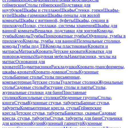
геймерские
Столы геймерские
Подставки для
ноутбуков
Шкафы и стеллажи
Шкафы
Стенки, горки
Шкафы-
купе
Шкафы-гармошки
Шкафы-пеналы для жилой
комнаты
Шкафы с витриной, буфеты
Шкафы, секции в
прихожую
Полки, стеллажи, системы хранения
Шкафы для
ванной комнаты
Вешалки, подставки для зонтов
Комоды,
тумбы
Комоды
Тумбы
Прикроватные тумбы
Обувницы, тумбы в
прихожую
Комоды, тумбы для ванной
Пеленальные столики,
комоды
Тумбы под ТВ
Комоды пластиковые
Кровати и
матрасы
Матрасы
Кровати
Детские кровати
Кроватки для
новорожденных
Надувная мебель
Наматрасники, чехлы на
матрас
Основания для
кроватей
Подматрасники
Раскладушки
Кровати-трансформеры,
шкафы-кровати
Кровати-домики
Столы
Кухонные
столы
Барные столы
Столы письменные,
компьютерные
Детские столы
Туалетные столики
Журнальные
столы
Садовые столы
Растущие столы и парты
Столы,
журнальные столики для бани
Приставные
столики
Консольные столики
Обеденные группы
Столы-
книги
Стулья
Кухонные стулья, табуреты
Барные стулья,
табуреты
Компьютерные кресла, стулья
Геймерские
кресла
Детские стулья, табуреты
Банкетки, скамьи
Садовые
кресла, стулья, табуреты
Стулья, табуреты для бани
Стульчики
для кормления
Кухня
Кухонный гарнитур
Кухонные