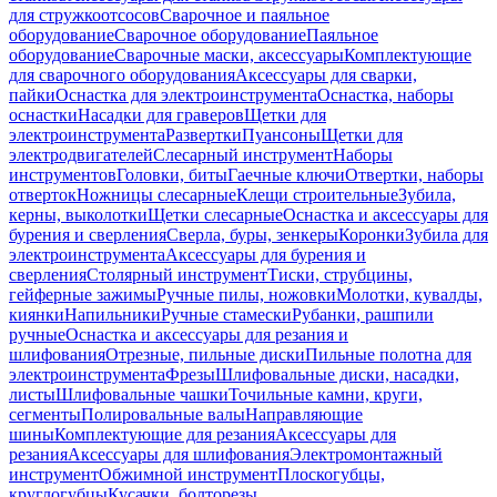
для стружкоотсосов
Сварочное и паяльное
оборудование
Сварочное оборудование
Паяльное
оборудование
Сварочные маски, аксессуары
Комплектующие
для сварочного оборудования
Аксессуары для сварки,
пайки
Оснастка для электроинструмента
Оснастка, наборы
оснастки
Насадки для граверов
Щетки для
электроинструмента
Развертки
Пуансоны
Щетки для
электродвигателей
Слесарный инструмент
Наборы
инструментов
Головки, биты
Гаечные ключи
Отвертки, наборы
отверток
Ножницы слесарные
Клещи строительные
Зубила,
керны, выколотки
Щетки слесарные
Оснастка и аксессуары для
бурения и сверления
Сверла, буры, зенкеры
Коронки
Зубила для
электроинструмента
Аксессуары для бурения и
сверления
Столярный инструмент
Тиски, струбцины,
гейферные зажимы
Ручные пилы, ножовки
Молотки, кувалды,
киянки
Напильники
Ручные стамески
Рубанки, рашпили
ручные
Оснастка и аксессуары для резания и
шлифования
Отрезные, пильные диски
Пильные полотна для
электроинструмента
Фрезы
Шлифовальные диски, насадки,
листы
Шлифовальные чашки
Точильные камни, круги,
сегменты
Полировальные валы
Направляющие
шины
Комплектующие для резания
Аксессуары для
резания
Аксессуары для шлифования
Электромонтажный
инструмент
Обжимной инструмент
Плоскогубцы,
круглогубцы
Кусачки, болторезы,