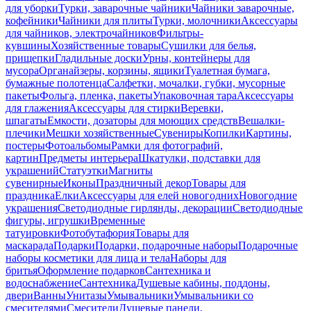
для уборки
Турки, заварочные чайники
Чайники заварочные,
кофейники
Чайники для плиты
Турки, молочники
Аксессуары
для чайников, электрочайников
Фильтры-
кувшины
Хозяйственные товары
Сушилки для белья,
прищепки
Гладильные доски
Урны, контейнеры для
мусора
Органайзеры, корзины, ящики
Туалетная бумага,
бумажные полотенца
Салфетки, мочалки, губки, мусорные
пакеты
Фольга, пленка, пакеты
Упаковочная тара
Аксессуары
для глажения
Аксессуары для стирки
Веревки,
шпагаты
Емкости, дозаторы для моющих средств
Вешалки-
плечики
Мешки хозяйственные
Сувениры
Копилки
Картины,
постеры
Фотоальбомы
Рамки для фотографий,
картин
Предметы интерьера
Шкатулки, подставки для
украшений
Статуэтки
Магниты
сувенирные
Иконы
Праздничный декор
Товары для
праздника
Елки
Аксессуары для елей новогодних
Новогодние
украшения
Светодиодные гирлянды, декорации
Светодиодные
фигуры, игрушки
Временные
татуировки
Фотобутафория
Товары для
маскарада
Подарки
Подарки, подарочные наборы
Подарочные
наборы косметики для лица и тела
Наборы для
бритья
Оформление подарков
Сантехника и
водоснабжение
Сантехника
Душевые кабины, поддоны,
двери
Ванны
Унитазы
Умывальники
Умывальники со
смесителями
Смесители
Душевые панели,