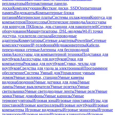
репликаторы
Интерактивные панели,
доски
Комплектующие
Жесткие диски, SSD
Оперативная
память
Видеокарты
Компьютерные блоки
питания
Материнские платы
Системы охлаждения
Корпуса для
компьютеров
Процессоры
Оптические приводы
Аксессуары
для корпусов ПК
Боксы, док-станции для накопителей
Сетевое
оборудование
Маршрутизаторы, DSL-модемы
Wi-Fi точки
доступа, усилители сигнала
Беспроводные
адаптеры
Коммутаторы
Сетевые адаптеры
Powerline
Сетевые
комплектующие
IP-телефония
Медиаконвертеры
Кабели,
переходники сетевые
Антенны для беспроводной
связи
Аксессуары для компьютерной техники
Подставки для
ноутбуков
Аксессуары для ноутбуков
Очки для
компьютера
Рюкзаки для ноутбуков
Сумки, чехлы для
ноутбуков
Средства для ухода за электроникой
Программное
обеспечение
Система Умный дом
Управление умным
домом
Умные колонки, станции
Умные камеры
видеонаблюдения
Умные датчики для дома
Умные
лампы
Умные выключатели
Умные розетки
Умные
светильники
Умные светодиодные ленты
Умные реле
Умные
замки
Умные домофоны
Умные карнизы
Умные
терморегуляторы
Игровая зона
Игровые приставки
Игры для
приставок
Игровые контроллеры
Игровые ноутбуки
Игровые
компьютеры
Игровые видеокарты
Игровые мониторы
Игровые
телевизоры
Игровые мыши
Игровые клавиатуры
Игровые