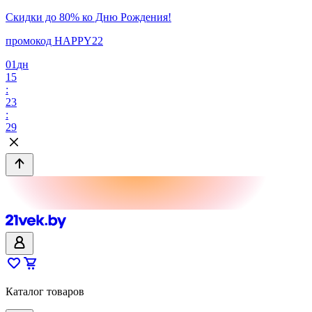
Скидки до 80% ко Дню Рождения!
промокод HAPPY22
01
дн
15
:
23
:
29
Каталог товаров