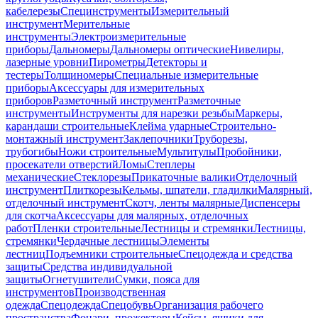
кабелерезы
Специнструменты
Измерительный
инструмент
Мерительные
инструменты
Электроизмерительные
приборы
Дальномеры
Дальномеры оптические
Нивелиры,
лазерные уровни
Пирометры
Детекторы и
тестеры
Толщиномеры
Специальные измерительные
приборы
Аксессуары для измерительных
приборов
Разметочный инструмент
Разметочные
инструменты
Инструменты для нарезки резьбы
Маркеры,
карандаши строительные
Клейма ударные
Строительно-
монтажный инструмент
Заклепочники
Труборезы,
трубогибы
Ножи строительные
Мультитулы
Пробойники,
просекатели отверстий
Ломы
Степлеры
механические
Стеклорезы
Прикаточные валики
Отделочный
инструмент
Плиткорезы
Кельмы, шпатели, гладилки
Малярный,
отделочный инструмент
Скотч, ленты малярные
Диспенсеры
для скотча
Аксессуары для малярных, отделочных
работ
Пленки строительные
Лестницы и стремянки
Лестницы,
стремянки
Чердачные лестницы
Элементы
лестниц
Подъемники строительные
Спецодежда и средства
защиты
Средства индивидуальной
защиты
Огнетушители
Сумки, пояса для
инструментов
Производственная
одежда
Спецодежда
Спецобувь
Организация рабочего
пространства
Фонари, прожекторы
Кейсы, ящики для