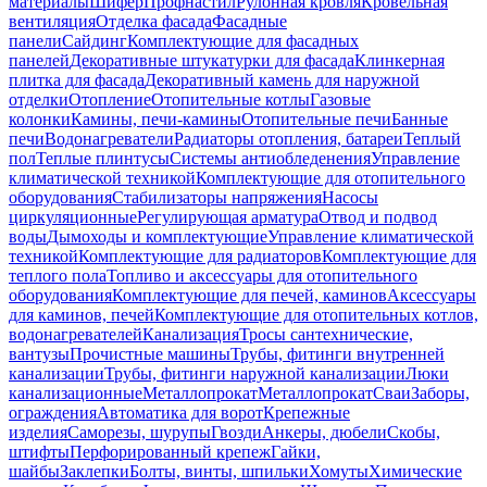
материалы
Шифер
Профнастил
Рулонная кровля
Кровельная
вентиляция
Отделка фасада
Фасадные
панели
Сайдинг
Комплектующие для фасадных
панелей
Декоративные штукатурки для фасада
Клинкерная
плитка для фасада
Декоративный камень для наружной
отделки
Отопление
Отопительные котлы
Газовые
колонки
Камины, печи-камины
Отопительные печи
Банные
печи
Водонагреватели
Радиаторы отопления, батареи
Теплый
пол
Теплые плинтусы
Системы антиобледенения
Управление
климатической техникой
Комплектующие для отопительного
оборудования
Стабилизаторы напряжения
Насосы
циркуляционные
Регулирующая арматура
Отвод и подвод
воды
Дымоходы и комплектующие
Управление климатической
техникой
Комплектующие для радиаторов
Комплектующие для
теплого пола
Топливо и аксессуары для отопительного
оборудования
Комплектующие для печей, каминов
Аксессуары
для каминов, печей
Комплектующие для отопительных котлов,
водонагревателей
Канализация
Тросы сантехнические,
вантузы
Прочистные машины
Трубы, фитинги внутренней
канализации
Трубы, фитинги наружной канализации
Люки
канализационные
Металлопрокат
Металлопрокат
Сваи
Заборы,
ограждения
Автоматика для ворот
Крепежные
изделия
Саморезы, шурупы
Гвозди
Анкеры, дюбели
Скобы,
штифты
Перфорированный крепеж
Гайки,
шайбы
Заклепки
Болты, винты, шпильки
Хомуты
Химические