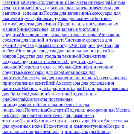
газетницы
Свечи, подсвечники
Предметы интерьера
Ширмы
декоративные
Посуда для выпечки, запекания
Формы для
выпечки, запекания
Посуда для запекания
Аксессуары для
выпечки
Бумага, фольга, рукава для выпечки
Бытовая
химия
Средства для стирки
Средства для посудомоечных
машин
Универсальные, специальные чистящие
средства
Чистящие средства для стекол и зеркал
Чистящие
средства для ванной и туалета
Чистящие средства для
кухни
Средства для мытья посуды
Чистящие средства для
мебели
Чистящие средства для напольных покрытий и
ковров
Средства для ухода за техникой
Освежители
воздуха
Средства от насекомых
Средства ухода за
одеждой
Средства ухода за обувью
Дезинфицирующие
средства
Аксессуары для бара
Сервировка для
напитков
Аксессуары для хранения напитков
Аксессуары для
приготовления коктейлей
Аксессуары для охлаждения
напитков
Наборы для бара, мини-бары
Штопоры, открывалки
для бутылок
Домашний текстиль
Подушки для
сна
Одеяла
Комплекты постельных
принадлежностей
Постельное белье
Пледы,
покрывала
Полотенца
Скатерти
Подушки декоративные
Маски,
беруши для сна
Наполнители для домашнего
текстиля
Ткани
Кухонные ножи, аксессуары
Ножи
Аксессуары
для кухонных ножей
Ножеточки и комплектующие
Ковры и
напольные покрытия
Ковры, циновки, шкуры
Ковры,