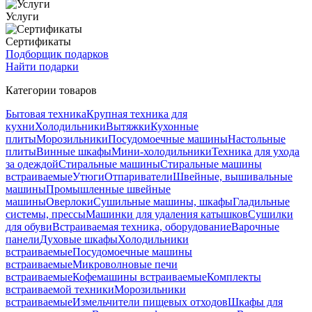
Услуги
Сертификаты
Подборщик подарков
Найти подарки
Категории товаров
Бытовая техника
Крупная техника для
кухни
Холодильники
Вытяжки
Кухонные
плиты
Морозильники
Посудомоечные машины
Настольные
плиты
Винные шкафы
Мини-холодильники
Техника для ухода
за одеждой
Стиральные машины
Стиральные машины
встраиваемые
Утюги
Отпариватели
Швейные, вышивальные
машины
Промышленные швейные
машины
Оверлоки
Сушильные машины, шкафы
Гладильные
системы, прессы
Машинки для удаления катышков
Сушилки
для обуви
Встраиваемая техника, оборудование
Варочные
панели
Духовые шкафы
Холодильники
встраиваемые
Посудомоечные машины
встраиваемые
Микроволновые печи
встраиваемые
Кофемашины встраиваемые
Комплекты
встраиваемой техники
Морозильники
встраиваемые
Измельчители пищевых отходов
Шкафы для