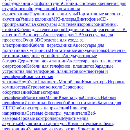
оборудования для фотостудии
Стойки, системы крепления для
студийного оборудования
Портативная
аудиотехника
Наушники и гарнитуры
Портативные колонки,
акустика
Умные колонки
MP3-плееры
Диктофоны
CD-
проигрыватели
Аксессуары для телевизоров
Кронштейны,
стойки
Кабели для телевизоров
Подписки на видеосервисы
ТВ-
антенны
ТВ-тюнеры
Аксессуары для ТВ
Аксессуары для
проектора
Очки 3D
Средства для ухода за
электроникой
Кабели, переходники
Аксессуары для
портативных устройств
Портативные аккумуляторы
Элементы
питания, зарядные устройства
Аккумуляторные
батареи
Держатели, док-станции
Аксессуары для планшетов,
смартфонов
Кабели для телефонов, планшетов
Зарядные
устройства для телефонов, планшетов
Компьютеры и
периферия
Компьютерная
техника
Ноутбуки
Планшеты
Моноблоки
Компьютеры
Игровые
компьютеры
Игровые консоли
Серверное
оборудование
Компьютерная
периферия
Мониторы
Мыши
Клавиатуры
Стилусы
Наборы
периферии
Источники бесперебойного питания
Батареи для
ИБП
Стабилизаторы напряжения
Инверторы
напряжения
Сетевые фильтры, удлинители
Веб-
камеры
Игровые контроллеры
Мультимедиа
акустика
Наушники и гарнитуры
Компьютерные кабели,
переходники
Зарядные, аккумуляторы
Док-станции,