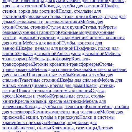
модули
Столешницы для кухни
Мебель для гостиной
Диваны,
кресла для гостиной
Комоды, тумбы для гостиной
Шкафы,
стенки, горки для гостиной
Полки, стеллажи для
гостиной
Журнальные столы, столы-книги
Кресла, стулья для
дома
Кресла-качалки, кресла-маятники
Мебель для
кухни
Столы, столики
Стулья для кухни
Стулья, табуреты
барные
Кухонный гарнитур
Кухонные модули
Кухонные
уголки, диваны
Стульчики для кормления
Системы хранения
для кухни
Мебель для ванной
Тумбы, консоли для
ванной
Шкафы, пеналы для ванной
Шкафчики, полки для
ванной
Зеркала для ванной
Аксессуары для ванной
Мебель-
трансформер
Мебель-трансформер
Кровати-
трансформеры
Детские кроватки-трансформеры
Столы-
трансформеры
Мебель для спальни
Зеркала
Комплекты мебели
для спальни
Прикроватные тумбы
Комоды и тумбы для
спальни
Туалетные столики
Шкафы для спальни
Мебель для
жилых комнат
Диваны, кресла для дома
Шкафы, стенки,
секции
Полки, стеллажи, системы хранения
Стулья,
кресла
Комоды и тумбы
Журнальные столы, столы-
книги
Кресла-качалки, кресла-маятники
Мебель для
телевизора
Комоды, тумбы под телевизор
Кронштейны, стойки
для телевизора
Каминокомплекты под телевизор
Мебель для
прихожей
Секции, тумбы в прихожую
Полки и системы
хранения в прихожую
Вешалки, подставки для
зонтов
Банкетки, скамьи
Ключницы, газетницы
Детская