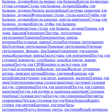
балкона, лоджии
Кресла-мешки для балкона
Кресла подвесные,
стулья садовые
Столы для балкона, лоджии
Шкафы для
балкона, лоджии
Дверцы жалюзийные
Системы хранения для
балкона, лоджии
Журнальные столы, столы-книги
Тумбы для
балкона, лоджии
Кресла-качалки, кресла-маятники
Стулья для
балкона, лоджии
Кресла, пуфы для балкона,
лоджии
Компактные столы для балкона, лоджии
Товары для
дома, бакалея
Освещение
Люстры, потолочные
светильники
Торшеры
Прикроватные лампы,
ночники
Настольные лампы
Споты
Настенные светильники,
бра
Точечные светильники
Трековые светильники
Уличные
светильники, фонари, бра
Лампы
Освещение для картин,
зеркал
Кольцевые лампы
Аксессуары для освещения
Посуда для
готовки
Сковороды, сотейники, воки
Кастрюли, ковши,
казаны
Посуда для СВЧ
Крышки и аксессуары для
посуды
Гастроемкости
Жалюзи, шторы
Жалюзи, рулонные
шторы, римские шторы
Шторы, гардины
Карнизы для
штор
Комплектующие для штор, карнизов, жалюзи
Пленки для
окон
Электроприводные солнцезащитные системы
Столовая
посуда, сервировка
Посуда для напитков
Посуда для горячих
напитков
Посуда для подачи и хранения напитков
Столовые
приборы
Столовая посуда
Посуда для сервировки
Предметы
сервировки
Детская столовая посуда
Декор
Зеркала
Кашпо,
стойки для цветов
Картины, постеры
Часы
интерьерные
Искусственные цветы, растения
Вазы
Ключницы,