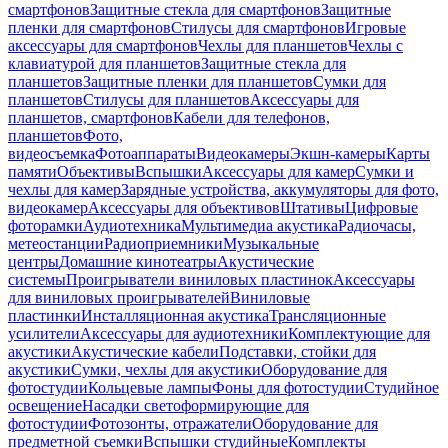
смартфонов
Защитные стекла для смартфонов
Защитные
пленки для смартфонов
Стилусы для смартфонов
Игровые
аксессуары для смартфонов
Чехлы для планшетов
Чехлы с
клавиатурой для планшетов
Защитные стекла для
планшетов
Защитные пленки для планшетов
Сумки для
планшетов
Стилусы для планшетов
Аксессуары для
планшетов, смартфонов
Кабели для телефонов,
планшетов
Фото,
видеосъемка
Фотоаппараты
Видеокамеры
Экшн-камеры
Карты
памяти
Объективы
Вспышки
Аксессуары для камер
Сумки и
чехлы для камер
Зарядные устройства, аккумуляторы для фото,
видеокамер
Аксессуары для объективов
Штативы
Цифровые
фоторамки
Аудиотехника
Мультимедиа акустика
Радиочасы,
метеостанции
Радиоприемники
Музыкальные
центры
Домашние кинотеатры
Акустические
системы
Проигрыватели виниловых пластинок
Аксессуары
для виниловых проигрывателей
Виниловые
пластинки
Инсталляционная акустика
Трансляционные
усилители
Аксессуары для аудиотехники
Комплектующие для
акустики
Акустические кабели
Подставки, стойки для
акустики
Сумки, чехлы для акустики
Оборудование для
фотостудии
Кольцевые лампы
Фоны для фотостудии
Студийное
освещение
Насадки светоформирующие для
фотостудии
Фотозонты, отражатели
Оборудование для
предметной съемки
Вспышки студийные
Комплекты