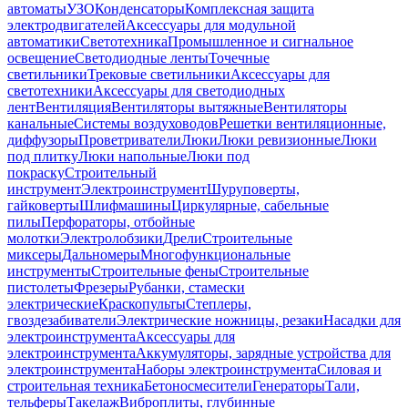
автоматы
УЗО
Конденсаторы
Комплексная защита
электродвигателей
Аксессуары для модульной
автоматики
Светотехника
Промышленное и сигнальное
освещение
Светодиодные ленты
Точечные
светильники
Трековые светильники
Аксессуары для
светотехники
Аксессуары для светодиодных
лент
Вентиляция
Вентиляторы вытяжные
Вентиляторы
канальные
Системы воздуховодов
Решетки вентиляционные,
диффузоры
Проветриватели
Люки
Люки ревизионные
Люки
под плитку
Люки напольные
Люки под
покраску
Строительный
инструмент
Электроинструмент
Шуруповерты,
гайковерты
Шлифмашины
Циркулярные, сабельные
пилы
Перфораторы, отбойные
молотки
Электролобзики
Дрели
Строительные
миксеры
Дальномеры
Многофункциональные
инструменты
Строительные фены
Строительные
пистолеты
Фрезеры
Рубанки, стамески
электрические
Краскопульты
Степлеры,
гвоздезабиватели
Электрические ножницы, резаки
Насадки для
электроинструмента
Аксессуары для
электроинструмента
Аккумуляторы, зарядные устройства для
электроинструмента
Наборы электроинструмента
Силовая и
строительная техника
Бетоносмесители
Генераторы
Тали,
тельферы
Такелаж
Виброплиты, глубинные