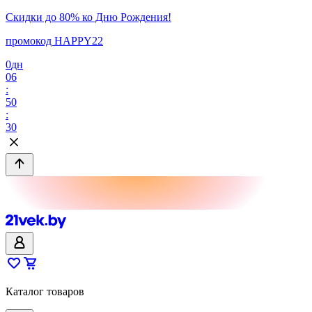
Скидки до 80% ко Дню Рождения!
промокод HAPPY22
0
дн
06
:
50
:
30
Каталог товаров