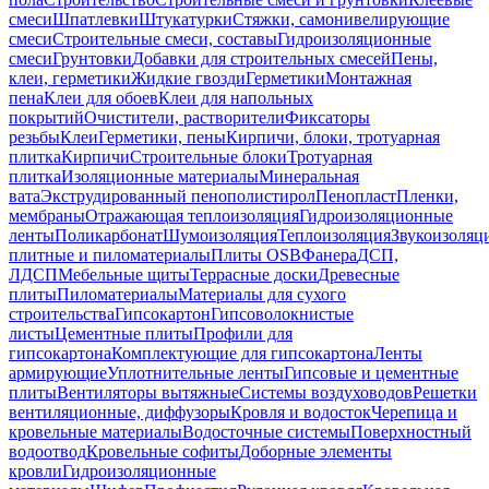
смеси
Шпатлевки
Штукатурки
Стяжки, самонивелирующие
смеси
Строительные смеси, составы
Гидроизоляционные
смеси
Грунтовки
Добавки для строительных смесей
Пены,
клеи, герметики
Жидкие гвозди
Герметики
Монтажная
пена
Клеи для обоев
Клеи для напольных
покрытий
Очистители, растворители
Фиксаторы
резьбы
Клеи
Герметики, пены
Кирпичи, блоки, тротуарная
плитка
Кирпичи
Строительные блоки
Тротуарная
плитка
Изоляционные материалы
Минеральная
вата
Экструдированный пенополистирол
Пенопласт
Пленки,
мембраны
Отражающая теплоизоляция
Гидроизоляционные
ленты
Поликарбонат
Шумоизоляция
Теплоизоляция
Звукоизоляц
плитные и пиломатериалы
Плиты OSB
Фанера
ДСП,
ЛДСП
Мебельные щиты
Террасные доски
Древесные
плиты
Пиломатериалы
Материалы для сухого
строительства
Гипсокартон
Гипсоволокнистые
листы
Цементные плиты
Профили для
гипсокартона
Комплектующие для гипсокартона
Ленты
армирующие
Уплотнительные ленты
Гипсовые и цементные
плиты
Вентиляторы вытяжные
Системы воздуховодов
Решетки
вентиляционные, диффузоры
Кровля и водосток
Черепица и
кровельные материалы
Водосточные системы
Поверхностный
водоотвод
Кровельные софиты
Доборные элементы
кровли
Гидроизоляционные