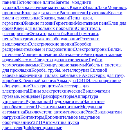
панели
Потолочные плиты
Багеты, молдинги,
уголки
Лакокрасочные материалы
Краски
Эмали
Лаки
Морилки,
пропитки
Колеры для краски
Растворители
Грунтовки
Краски,
эмали аэрозольные
Краски, эмали
Пены, клеи,
герметики
Жидкие гвозди
Герметики
Монтажная пена
Клеи для
обоев
Клеи для напольных покрытий
Очистители,
растворители
Фиксаторы резьбы
Клеи
Герметики,
пены
Электромонтажное оборудование
Розетки и
выключатели
Электрические звонки
Коробки
распределительные и подрозетники
Электропатроны
Вилки,
штепсели
Молниеприемники
Заземление
Электромонтажные
изделия
Клеммы
Средства диэлектрические
Трубки
термоусаживаемые
Изолирующие зажимы
Кабель и системы
для прокладки
Короба, трубы, металлорукав
Силовой
кабель
Наконечники, гильзы кабельные
Аксессуары для труб,
коробов
Кабельный крепеж
Арматура СИП
Электрощитовое
оборудование
Электрощиты
Аксессуары для
электрощита
Шины электротехнические
Выключатели
путевые, концевые
Трансформаторы
Аппаратура
управления
Рубильники
Предохранители
Частотные
преобразователи
Пускатели магнитные
Модульная
автоматика
Выключатели автоматические
Реле
Выключатели
нагрузки
Контакторы
Дополнительное модульное
оборудование
УЗИП
Автоматика пуска
двигателя
Дифференциальные