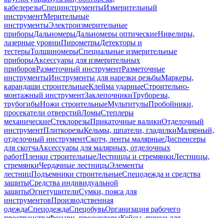
кабелерезы
Специнструменты
Измерительный
инструмент
Мерительные
инструменты
Электроизмерительные
приборы
Дальномеры
Дальномеры оптические
Нивелиры,
лазерные уровни
Пирометры
Детекторы и
тестеры
Толщиномеры
Специальные измерительные
приборы
Аксессуары для измерительных
приборов
Разметочный инструмент
Разметочные
инструменты
Инструменты для нарезки резьбы
Маркеры,
карандаши строительные
Клейма ударные
Строительно-
монтажный инструмент
Заклепочники
Труборезы,
трубогибы
Ножи строительные
Мультитулы
Пробойники,
просекатели отверстий
Ломы
Степлеры
механические
Стеклорезы
Прикаточные валики
Отделочный
инструмент
Плиткорезы
Кельмы, шпатели, гладилки
Малярный,
отделочный инструмент
Скотч, ленты малярные
Диспенсеры
для скотча
Аксессуары для малярных, отделочных
работ
Пленки строительные
Лестницы и стремянки
Лестницы,
стремянки
Чердачные лестницы
Элементы
лестниц
Подъемники строительные
Спецодежда и средства
защиты
Средства индивидуальной
защиты
Огнетушители
Сумки, пояса для
инструментов
Производственная
одежда
Спецодежда
Спецобувь
Организация рабочего
пространства
Фонари, прожекторы
Кейсы, ящики для