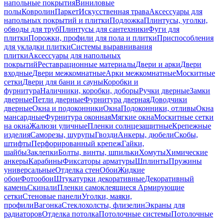
напольные покрытия
Виниловые
полы
Ковролин
Паркет
Искусственная трава
Аксессуары для
напольных покрытий и плитки
Подложка
Плинтусы, уголки,
обводы для труб
Плинтусы для сантехники
Фуги для
плитки
Порожки, профили для пола и плитки
Приспособления
для укладки плитки
Системы выравнивания
плитки
Аксессуары для напольных
покрытий
Реставрационные материалы
Двери и арки
Двери
входные
Двери межкомнатные
Арки межкомнатные
Москитные
сетки
Двери для бани и сауны
Коробки и
фурнитура
Наличники, коробки, доборы
Ручки дверные
Замки
дверные
Петли дверные
Фурнитура дверная
Доводчики
дверные
Окна и подоконники
Окна
Подоконники, отливы
Окна
мансардные
Фурнитура оконная
Мягкие окна
Москитные сетки
на окна
Жалюзи уличные
Пленки солнцезащитные
Крепежные
изделия
Саморезы, шурупы
Гвозди
Анкеры, дюбели
Скобы,
штифты
Перфорированный крепеж
Гайки,
шайбы
Заклепки
Болты, винты, шпильки
Хомуты
Химические
анкеры
Карабины
Фиксаторы арматуры
Шплинты
Пружины
универсальные
Отделка стен
Обои
Жидкие
обои
Фотообои
Штукатурки декоративные
Декоративный
камень
Скинали
Пленки самоклеящиеся
Армирующие
сетки
Стеновые панели
Уголки, маяки,
профили
Вагонка
Стеклохолсты, флизелин
Экраны для
радиаторов
Отделка потолка
Потолочные системы
Потолочные