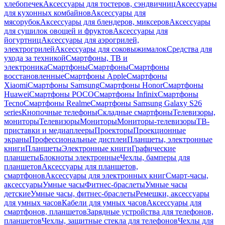
хлебопечек
Аксессуары для тостеров, сэндвичниц
Аксессуары
для кухонных комбайнов
Аксессуары для
мясорубок
Аксессуары для блендеров, миксеров
Аксессуары
для сушилок овощей и фруктов
Аксессуары для
йогуртниц
Аксессуары для аэрогрилей,
электрогрилей
Аксессуары для соковыжималок
Средства для
ухода за техникой
Смартфоны, ТВ и
электроника
Смартфоны
Смартфоны
Смартфоны
восстановленные
Смартфоны Apple
Смартфоны
Xiaomi
Смартфоны Samsung
Смартфоны Honor
Смартфоны
Huawei
Смартфоны POCO
Смартфоны Infinix
Смартфоны
Tecno
Смартфоны Realme
Смартфоны Samsung Galaxy S26
series
Кнопочные телефоны
Складные смартфоны
Телевизоры,
мониторы
Телевизоры
Мониторы
Мониторы-телевизоры
ТВ-
приставки и медиаплееры
Проекторы
Проекционные
экраны
Профессиональные дисплеи
Планшеты, электронные
книги
Планшеты
Электронные книги
Графические
планшеты
Блокноты электронные
Чехлы, бамперы для
планшетов
Аксессуары для планшетов,
смартфонов
Аксессуары для электронных книг
Смарт-часы,
аксессуары
Умные часы
Фитнес-браслеты
Умные часы
детские
Умные часы, фитнес-браслеты
Ремешки, аксессуары
для умных часов
Кабели для умных часов
Аксессуары для
смартфонов, планшетов
Зарядные устройства для телефонов,
планшетов
Чехлы, защитные стекла для телефонов
Чехлы для