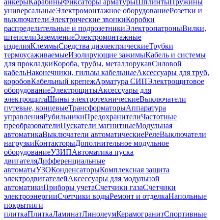
анкеры
Карабины
Фиксаторы арматуры
Шплинты
Пружины
универсальные
Электромонтажное оборудование
Розетки и
выключатели
Электрические звонки
Коробки
распределительные и подрозетники
Электропатроны
Вилки,
штепсели
Заземление
Электромонтажные
изделия
Клеммы
Средства диэлектрические
Трубки
термоусаживаемые
Изолирующие зажимы
Кабель и системы
для прокладки
Короба, трубы, металлорукав
Силовой
кабель
Наконечники, гильзы кабельные
Аксессуары для труб,
коробов
Кабельный крепеж
Арматура СИП
Электрощитовое
оборудование
Электрощиты
Аксессуары для
электрощита
Шины электротехнические
Выключатели
путевые, концевые
Трансформаторы
Аппаратура
управления
Рубильники
Предохранители
Частотные
преобразователи
Пускатели магнитные
Модульная
автоматика
Выключатели автоматические
Реле
Выключатели
нагрузки
Контакторы
Дополнительное модульное
оборудование
УЗИП
Автоматика пуска
двигателя
Дифференциальные
автоматы
УЗО
Конденсаторы
Комплексная защита
электродвигателей
Аксессуары для модульной
автоматики
Приборы учета
Счетчики газа
Счетчики
электроэнергии
Счетчики воды
Ремонт и отделка
Напольные
покрытия и
плитка
Плитка
Ламинат
Линолеум
Керамогранит
Спортивные