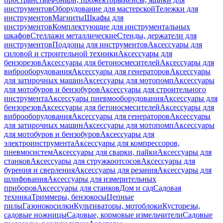
инструментов
Оборудование для мастерской
Тележки для
инструментов
Магниты
Шкафы для
инструментов
Комплектующие для инструментальных
шкафов
Стеллажи металлические
Стенды, держатели для
инструментов
Поддоны для инструментов
Аксессуары для
силовой и строительной техники
Аксессуары для
бензорезов
Аксессуары для бетоносмесителей
Аксессуары для
виброоборудования
Аксессуары для генераторов
Аксессуары
для затирочных машин
Аксессуары для мотопомп
Аксессуары
для мотобуров и бензобуров
Аксессуары для строительного
инструмента
Аксессуары пневмооборудования
Аксессуары для
бензорезов
Аксессуары для бетоносмесителей
Аксессуары для
виброоборудования
Аксессуары для генераторов
Аксессуары
для затирочных машин
Аксессуары для мотопомп
Аксессуары
для мотобуров и бензобуров
Аксессуары для
электроинструмента
Аксессуары для компрессоров,
пневмосистем
Аксессуары для сварки, пайки
Аксессуары для
станков
Аксессуары для стружкоотсосов
Аксессуары для
бурения и сверления
Аксессуары для резания
Аксессуары для
шлифования
Аксессуары для измерительных
приборов
Аксессуары для станков
Дом и сад
Садовая
техника
Триммеры, бензокосы
Цепные
пилы
Газонокосилки
Культиваторы, мотоблоки
Кусторезы,
садовые ножницы
Садовые, кормовые измельчители
Садовые