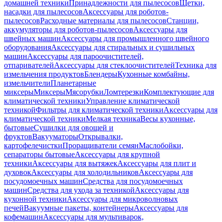
домашней техники
Принадлежности для пылесосов
Щетки,
насадки для пылесосов
Аксессуары для роботов-
пылесосов
Расходные материалы для пылесосов
Станции,
аккумуляторы для роботов-пылесосов
Аксессуары для
швейных машин
Аксессуары для промышленного швейного
оборудования
Аксессуары для стиральных и сушильных
машин
Аксессуары для пароочистителей,
отпаривателей
Аксессуары для стеклоочистителей
Техника для
измельчения продуктов
Блендеры
Кухонные комбайны,
измельчители
Планетарные
миксеры
Миксеры
Мясорубки
Ломтерезки
Комплектующие для
климатической техники
Управление климатической
техникой
Фильтры для климатической техники
Аксессуары для
климатической техники
Мелкая техника
Весы кухонные,
бытовые
Сушилки для овощей и
фруктов
Вакууматоры
Открывалки,
картофелечистки
Проращиватели семян
Маслобойки,
сепараторы бытовые
Аксессуары для крупной
техники
Аксессуары для вытяжек
Аксессуары для плит и
духовок
Аксессуары для холодильников
Аксессуары для
посудомоечных машин
Средства для посудомоечных
машин
Средства для ухода за техникой
Аксессуары для
кухонной техники
Аксессуары для микроволновых
печей
Вакуумные пакеты, контейнеры
Аксессуары для
кофемашин
Аксессуары для мультиварок,