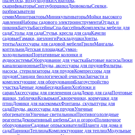
пылесосы, воздуходувки
Аэраторы,
скарификаторы
Снегоуборщики
Дровоколы
Сеялки,
разбрасыватели
семян
Минитракторы
Миникультиваторы
Мойки высокого
давления
Наборы садового электроинструмента
Отдых и
пикник
Батуты
Бассейны
Спа-бассейны
Комплекты мебели для
сада
Столы для сада
Стулья, кресла для сада
Качели
садовые
Гамаки, шезлонги
Раскладушки
Зонты,
тенты
Аксессуары для садовой мебели
Грили
Мангалы,
коптильни
Детская площадка
Сумки-
холодильники
Портативные колонки и
аудиосистемы
Оборудование для участка
Бытовые насосы
Люки
канализационные
Пруды, аксессуары для прудов
Фильтры,
насосы, стерилизаторы для прудов
Компрессоры для
прудов
Станции биологической очистки
Запчасти и
комплектующие для оборудования
Благоустройство
участка
Дачные дома
Беседки
Бани
Хозблоки и
сараи
Аксессуары для озеленения сада
Декор для сада
Почтовые
ящики, таблички
Козырьки
Скворечники, кормушки для
птиц
Домики для насекомых
Фонтаны, скульптуры для
сада
Пруды, аксессуары для прудов
Уличные
обогреватели
Уличные светильники
Противогололедные
реагенты
Декоративный щебень
Сад и огород
Поливочное
оборудование
Садовые опрыскиватели
Шланги для дома и
сада
Парники
Теплицы
Комплектующие для теплиц
Модульные