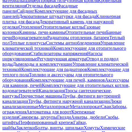
материалы
Шифер
Профнастил
Рулонная кровля
Кровельная
вентиляция
Отделка фасада
Фасадные
панели
Сайдинг
Комплектующие для фасадных
панелей
Декоративные штукатурки для фасада
Клинкерная
плитка для фасада
Декоративный камень для наружной
отделки
Отопление
Отопительные котлы
Газовые
колонки
Камины, печи-камины
Отопительные печи
Банные
печи
Водонагреватели
Радиаторы отопления, батареи
Теплый
пол
Теплые плинтусы
Системы антиобледенения
Управление
климатической техникой
Комплектующие для отопительного
оборудования
Стабилизаторы напряжения
Насосы
циркуляционные
Регулирующая арматура
Отвод и подвод
воды
Дымоходы и комплектующие
Управление климатической
техникой
Комплектующие для радиаторов
Комплектующие для
теплого пола
Топливо и аксессуары для отопительного
оборудования
Комплектующие для печей, каминов
Аксессуары
для каминов, печей
Комплектующие для отопительных котлов,
водонагревателей
Канализация
Тросы сантехнические,
вантузы
Прочистные машины
Трубы, фитинги внутренней
канализации
Трубы, фитинги наружной канализации
Люки
канализационные
Металлопрокат
Металлопрокат
Сваи
Заборы,
ограждения
Автоматика для ворот
Крепежные
изделия
Саморезы, шурупы
Гвозди
Анкеры, дюбели
Скобы,
штифты
Перфорированный крепеж
Гайки,
шайбы
Заклепки
Болты, винты, шпильки
Хомуты
Химические