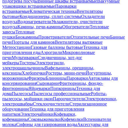
подогрева посуды
Винные шкафы встраиваемые
Вакуумные
упаковщики встраиваемые
Пароварки
встраиваемые
Климатическая техника
Вентиляторы
бытовые
Кондиционеры, сплит-системы
Охладители
воздуха
Водонагреватели
Увлажнители, очистители
воздуха
Камины, печи-камины
Обогреватели
Тепловые
завесы
Тепловые
пушки
Биокамины
Проветриватели
Отопительные печи
Банные
печи
Порталы для каминов
Вентиляторы вытяжные
Метеостанции
Газовые баллоны бытовые
Техника для
приготовления еды
Аэрогрили
Микроволновые
печи
Мультиварки
Сэндвичницы, хот-дог
мейкеры
Тостеры
Электрогрили,
электрошашлычницы
Вафельницы, орешницы,
кексницы
Хлебопечки
Ростеры, мини-печи
Йогуртницы,
мороженицы
Фризеры
Блинницы
Пароварки
Автоклавы для
консервирования
Сыроварни
Фритюрницы, фондю-
фритюрницы
Яйцеварки
Попкорницы
Техника для
дома
Пылесосы
Пылесосы профессиональные
Роботы-
пылесосы, мойщики окон
Пароочистители
Электровеники,
электрошвабры
Стеклоочистители
Стерилизационное
оборудование
Техника для приготовления
напитков
Электрочайники
Кофеварки,
кофемашины
Соковыжималки
Кофемолки
Вспениватели
молока
Сифоны для газирования воды
Аксессуары для