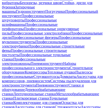
вибраторы
Бензорезы, резчики швов
Стойки, дрели для
бурения
Затирочные
машины
Гидроинструмент
Погрузчики
Профессиональный
инструмент
Профессиональные
шуруповерты
Профессиональные
шлифмашины
Профессиональные
перфораторы
Профессиональные циркулярные
пилы
Профессиональные электролобзики
Профессиональные
дрели
Профессиональные фрезеры
Профессиональные
мультиинструменты
Профессиональные
электрорубанки
Профессиональные строительные
фены
Профессиональные строительные
пистолеты
Профессиональные точильные
станки
Профессиональные
электроножницы
Пневмоинструмент
Наборы
профессионального электроинструмента
Строительное
оборудование
Компрессоры
Тепловые пушки
Пылесосы
профессиональные
Стружкоотсосы
Домкраты
Аксессуары для
компрессоров, пневмосистем
Системы пылеудаления для
электроинструмента
Пневмоинструмент
Станки и
оборудование
Деревообрабатывающие
станки
Ленточнопильные станки
Металлообрабатывающие
станки
Плиткорезные станки
Точильные
станки
Комплектующие для станков
Оснастка для
станков
Аксессуары для станков
Стружкоотсосы
Аксессуары