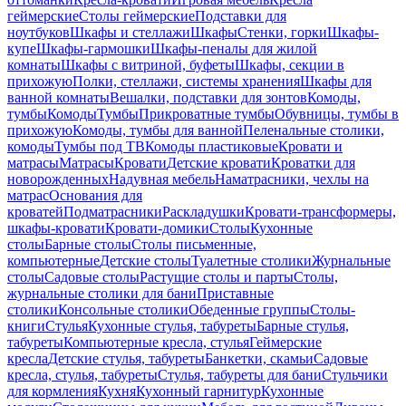
геймерские
Столы геймерские
Подставки для
ноутбуков
Шкафы и стеллажи
Шкафы
Стенки, горки
Шкафы-
купе
Шкафы-гармошки
Шкафы-пеналы для жилой
комнаты
Шкафы с витриной, буфеты
Шкафы, секции в
прихожую
Полки, стеллажи, системы хранения
Шкафы для
ванной комнаты
Вешалки, подставки для зонтов
Комоды,
тумбы
Комоды
Тумбы
Прикроватные тумбы
Обувницы, тумбы в
прихожую
Комоды, тумбы для ванной
Пеленальные столики,
комоды
Тумбы под ТВ
Комоды пластиковые
Кровати и
матрасы
Матрасы
Кровати
Детские кровати
Кроватки для
новорожденных
Надувная мебель
Наматрасники, чехлы на
матрас
Основания для
кроватей
Подматрасники
Раскладушки
Кровати-трансформеры,
шкафы-кровати
Кровати-домики
Столы
Кухонные
столы
Барные столы
Столы письменные,
компьютерные
Детские столы
Туалетные столики
Журнальные
столы
Садовые столы
Растущие столы и парты
Столы,
журнальные столики для бани
Приставные
столики
Консольные столики
Обеденные группы
Столы-
книги
Стулья
Кухонные стулья, табуреты
Барные стулья,
табуреты
Компьютерные кресла, стулья
Геймерские
кресла
Детские стулья, табуреты
Банкетки, скамьи
Садовые
кресла, стулья, табуреты
Стулья, табуреты для бани
Стульчики
для кормления
Кухня
Кухонный гарнитур
Кухонные