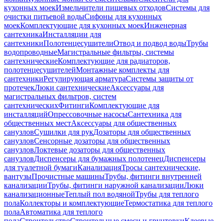
кухонных моек
Измельчители пищевых отходов
Системы для
очистки питьевой воды
Сифоны для кухонных
моек
Комплектующие для кухонных моек
Инженерная
сантехника
Инсталляции для
сантехники
Полотенцесушители
Отвод и подвод воды
Трубы
водопроводные
Магистральные фильтры, системы
сантехнические
Комплектующие для радиаторов,
полотенцесушителей
Монтажные комплекты для
сантехники
Регулирующая арматура
Системы защиты от
протечек
Люки сантехнические
Аксессуары для
магистральных фильтров, систем
сантехнических
Фитинги
Комплектующие для
инсталляций
Опрессовочные насосы
Сантехника для
общественных мест
Аксессуары для общественных
санузлов
Сушилки для рук
Дозаторы для общественных
санузлов
Сенсорные дозаторы для общественных
санузлов
Локтевые дозаторы для общественных
санузлов
Диспенсеры для бумажных полотенец
Диспенсеры
для туалетной бумаги
Канализация
Тросы сантехнические,
вантузы
Прочистные машины
Трубы, фитинги внутренней
канализации
Трубы, фитинги наружной канализации
Люки
канализационные
Теплый пол водяной
Трубы для теплого
пола
Коллекторы и комплектующие
Термостатика для теплого
пола
Автоматика для теплого
пола
Строительство
Строительные смеси и грунтовки
Клеевые