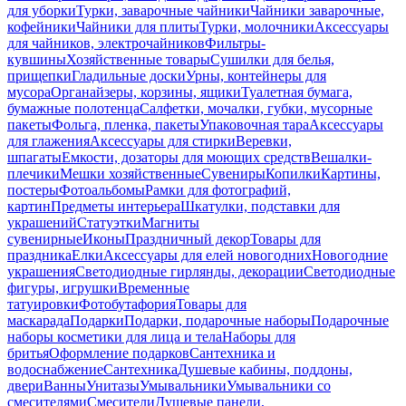
для уборки
Турки, заварочные чайники
Чайники заварочные,
кофейники
Чайники для плиты
Турки, молочники
Аксессуары
для чайников, электрочайников
Фильтры-
кувшины
Хозяйственные товары
Сушилки для белья,
прищепки
Гладильные доски
Урны, контейнеры для
мусора
Органайзеры, корзины, ящики
Туалетная бумага,
бумажные полотенца
Салфетки, мочалки, губки, мусорные
пакеты
Фольга, пленка, пакеты
Упаковочная тара
Аксессуары
для глажения
Аксессуары для стирки
Веревки,
шпагаты
Емкости, дозаторы для моющих средств
Вешалки-
плечики
Мешки хозяйственные
Сувениры
Копилки
Картины,
постеры
Фотоальбомы
Рамки для фотографий,
картин
Предметы интерьера
Шкатулки, подставки для
украшений
Статуэтки
Магниты
сувенирные
Иконы
Праздничный декор
Товары для
праздника
Елки
Аксессуары для елей новогодних
Новогодние
украшения
Светодиодные гирлянды, декорации
Светодиодные
фигуры, игрушки
Временные
татуировки
Фотобутафория
Товары для
маскарада
Подарки
Подарки, подарочные наборы
Подарочные
наборы косметики для лица и тела
Наборы для
бритья
Оформление подарков
Сантехника и
водоснабжение
Сантехника
Душевые кабины, поддоны,
двери
Ванны
Унитазы
Умывальники
Умывальники со
смесителями
Смесители
Душевые панели,