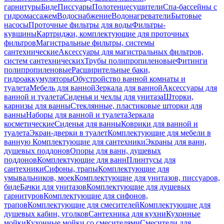
гарнитуры
Биде
Писсуары
Полотенцесушители
Спа-бассейны с
гидромассажем
Водоснабжение
Водонагреватели
Бытовые
насосы
Проточные фильтры для воды
Фильтры-
кувшины
Картриджи, комплектующие для проточных
фильтров
Магистральные фильтры, системы
сантехнические
Аксессуары для магистральных фильтров,
систем сантехнических
Трубы полипропиленовые
Фитинги
полипропиленовые
Расширительные баки,
гидроаккумуляторы
Обустройство ванной комнаты и
туалета
Мебель для ванной
Зеркала для ванной
Аксессуары для
ванной и туалета
Сиденья и чехлы для унитаза
Шторки,
карнизы для ванны
Стеклянные, пластиковые шторки для
ванны
Наборы для ванной и туалета
Зеркала
косметические
Сиденья для ванны
Коврики для ванной и
туалета
Экран-дверки в туалет
Комплектующие для мебели в
ванную
Комплектующие для сантехники
Экраны для ванн,
душевых поддонов
Опоры для ванн, душевых
поддонов
Комплектующие для ванн
Плинтусы для
сантехники
Сифоны, трапы
Комплектующие для
умывальников, моек
Комплектующие для унитазов, писсуаров,
биде
Бачки для унитазов
Комплектующие для душевых
гарнитуров
Комплектующие для сифонов,
трапов
Комплектующие для смесителей
Комплектующие для
душевых кабин, уголков
Сантехника для кухни
Кухонные
мойки
Кухонные мойки со смесителями
Смесители для