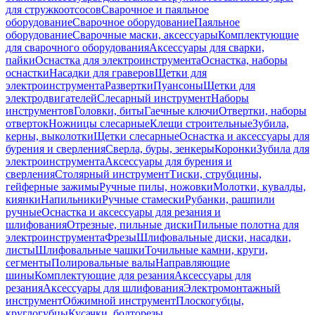
для стружкоотсосов
Сварочное и паяльное
оборудование
Сварочное оборудование
Паяльное
оборудование
Сварочные маски, аксессуары
Комплектующие
для сварочного оборудования
Аксессуары для сварки,
пайки
Оснастка для электроинструмента
Оснастка, наборы
оснастки
Насадки для граверов
Щетки для
электроинструмента
Развертки
Пуансоны
Щетки для
электродвигателей
Слесарный инструмент
Наборы
инструментов
Головки, биты
Гаечные ключи
Отвертки, наборы
отверток
Ножницы слесарные
Клещи строительные
Зубила,
керны, выколотки
Щетки слесарные
Оснастка и аксессуары для
бурения и сверления
Сверла, буры, зенкеры
Коронки
Зубила для
электроинструмента
Аксессуары для бурения и
сверления
Столярный инструмент
Тиски, струбцины,
гейферные зажимы
Ручные пилы, ножовки
Молотки, кувалды,
киянки
Напильники
Ручные стамески
Рубанки, рашпили
ручные
Оснастка и аксессуары для резания и
шлифования
Отрезные, пильные диски
Пильные полотна для
электроинструмента
Фрезы
Шлифовальные диски, насадки,
листы
Шлифовальные чашки
Точильные камни, круги,
сегменты
Полировальные валы
Направляющие
шины
Комплектующие для резания
Аксессуары для
резания
Аксессуары для шлифования
Электромонтажный
инструмент
Обжимной инструмент
Плоскогубцы,
круглогубцы
Кусачки, болторезы,