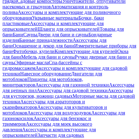
грядки
Садовые компостеры
Уничтожители, отпугиватели
насекомых и грызунов
Автоматизация и контроль
полива
Аксессуары и комплектующие для поливочного
оборудования
Укрывные материалы
Бочки, баки
пластиковые
Аксессуары и комплектующие для
опрыскивателей
Шланги для опрыскивателей
Товары для
бани
Бани
Сауны
Двери для бани и сауны
Бондарные
изделия
Банные принадлежности
Аксессуары для
бани
Оснащение и декор для бани
Измерительные приборы для
бани
Фитобочки, купели
Комплектующие для купелей
Окна
для бани
Мебель для бани и сауны
Ручки дверные для бани и
сауны
Эфирные масла
Спа-бассейны с
гидромассажем
Аксессуары и комплектующие для садовой
техники
Навесное оборудование
Двигатели для
мотоблоков
Прицепы для мотоблоков,
минитракторов
Аксессуары для газонной техники
Аксессуары
для цепных пил
Аксессуары для садовой техники
Аксессуары
для кусторезов, ножниц садовых
Моторные масла для садовой
техники
Аксессуары для аэратоторов и
скарификаторов
Аксессуары для культиваторов и
мотоблоков
Аксессуары для воздуходувок
Аксессуары для
газонокосилок
Аксессуары для бензокос и
триммеров
Аксессуары для моек высокого
давления
Аксессуары и комплектующие для
опрыскивателей
Запчасти для садовых