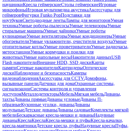
наушники
Кресла геймерские
Столы геймерские
Игровые
микрофоны
Игровая мультимедиа акустика
Аксессуары для
геймеров
Фигурки Funko Pop
Подставки для
ноутбуков
Светодиодные ленты
Лампы для мониторов
Умная
техника
Умные роботы-пылесосы
Умные телевизоры
Умные
стиральные машины
Умные чайники
Умные роботы
кулинарные
Умные вентиляторы
Умные кондиционеры
Умные
обогреватели
Умные увлажнители, очистители воздуха
Умные
отопительные котлы
Умные проветриватели
Умные радиочасы,
метеостанции
Умные кормушки и поилки для
животных
Умные напольные весы
Накопители данных
USB
Flash накопители
Внешние HDD, SSD диски
Карты
памяти
Сетевые накопители
Картридеры
Оптические
диски
Наблюдение и безопасность
Камеры
видеонаблюдения
Аксессуары для CCTV
Домофоны,
вызывные панели
Датчики для дома
Охранные системы,
сигнализации
Системы контроля и управления
доступом
Металлодетекторы
Мебель
Мягкая мебель
Диваны,
тахты
Диваны прямые
Диваны угловые
Диваны П-
образные
Кухонные уголки, диваны
Диваны
модульные
Детские диваны
Диваны садовые
Комплекты мягкой
мебели
Бескаркасные кресла-мешки и диваны
Надувные
диваны
Кресла
Кресла
Кресла-мешки и пуфы
Кресла-качалки,
кресла-маятники
Детские кресла, пуфы
Надувные кресла
Пуфы,
оттоманки
Кресла-кровати
Игровая мебель
Кресла