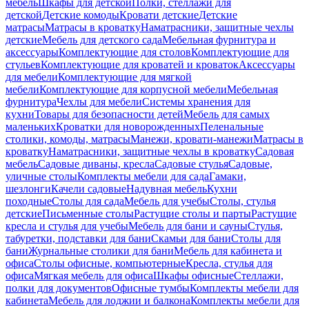
мебель
Шкафы для детской
Полки, стеллажи для
детской
Детские комоды
Кровати детские
Детские
матрасы
Матрасы в кроватку
Наматрасники, защитные чехлы
детские
Мебель для детского сада
Мебельная фурнитура и
аксессуары
Комплектующие для столов
Комплектующие для
стульев
Комплектующие для кроватей и кроваток
Аксессуары
для мебели
Комплектующие для мягкой
мебели
Комплектующие для корпусной мебели
Мебельная
фурнитура
Чехлы для мебели
Системы хранения для
кухни
Товары для безопасности детей
Мебель для самых
маленьких
Кроватки для новорожденных
Пеленальные
столики, комоды, матрасы
Манежи, кровати-манежи
Матрасы в
кроватку
Наматрасники, защитные чехлы в кроватку
Садовая
мебель
Садовые диваны, кресла
Садовые стулья
Садовые,
уличные столы
Комплекты мебели для сада
Гамаки,
шезлонги
Качели садовые
Надувная мебель
Кухни
походные
Столы для сада
Мебель для учебы
Столы, стулья
детские
Письменные столы
Растущие столы и парты
Растущие
кресла и стулья для учебы
Мебель для бани и сауны
Стулья,
табуретки, подставки для бани
Скамьи для бани
Столы для
бани
Журнальные столики для бани
Мебель для кабинета и
офиса
Столы офисные, компьютерные
Кресла, стулья для
офиса
Мягкая мебель для офиса
Шкафы офисные
Стеллажи,
полки для документов
Офисные тумбы
Комплекты мебели для
кабинета
Мебель для лоджии и балкона
Комплекты мебели для