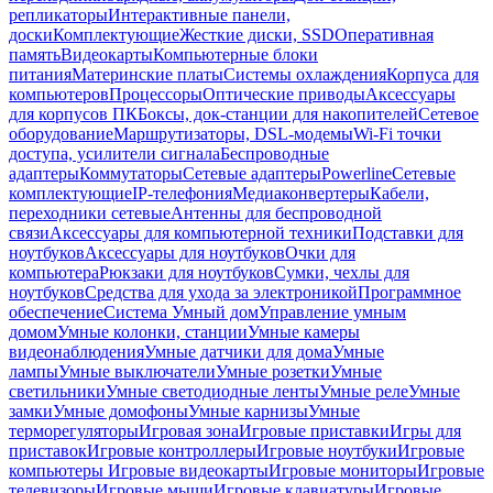
репликаторы
Интерактивные панели,
доски
Комплектующие
Жесткие диски, SSD
Оперативная
память
Видеокарты
Компьютерные блоки
питания
Материнские платы
Системы охлаждения
Корпуса для
компьютеров
Процессоры
Оптические приводы
Аксессуары
для корпусов ПК
Боксы, док-станции для накопителей
Сетевое
оборудование
Маршрутизаторы, DSL-модемы
Wi-Fi точки
доступа, усилители сигнала
Беспроводные
адаптеры
Коммутаторы
Сетевые адаптеры
Powerline
Сетевые
комплектующие
IP-телефония
Медиаконвертеры
Кабели,
переходники сетевые
Антенны для беспроводной
связи
Аксессуары для компьютерной техники
Подставки для
ноутбуков
Аксессуары для ноутбуков
Очки для
компьютера
Рюкзаки для ноутбуков
Сумки, чехлы для
ноутбуков
Средства для ухода за электроникой
Программное
обеспечение
Система Умный дом
Управление умным
домом
Умные колонки, станции
Умные камеры
видеонаблюдения
Умные датчики для дома
Умные
лампы
Умные выключатели
Умные розетки
Умные
светильники
Умные светодиодные ленты
Умные реле
Умные
замки
Умные домофоны
Умные карнизы
Умные
терморегуляторы
Игровая зона
Игровые приставки
Игры для
приставок
Игровые контроллеры
Игровые ноутбуки
Игровые
компьютеры
Игровые видеокарты
Игровые мониторы
Игровые
телевизоры
Игровые мыши
Игровые клавиатуры
Игровые