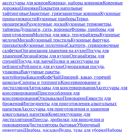
аксессуары для ковров
Коврики, наборы ковриков
Ковровые
дорожки
Циновки
Покрытия напольные
тафтинговые
Защитные, грязезащитные коврики
Кухонные
принадлежности
Кухонные приборы
Терки,
овощерезки
Разделочные доски
Кухонные термометры,
таймеры
Дуршлаги, сита, воронки
Формы, приборы для
приготовления
Молотки для мяса, тендерайзеры
Кухонные
мелочи
Миски
Кухонный текстиль
Кухонные фартуки,
прихватки
Кухонные полотенца
Скатерти, сервировочные
салфетки
Организация хранения на кухне
Посуда для
хранения
Органайзеры для кухни
Органайзеры для
специй
Посуда для ланча
Полки и аксессуары на
рейлинги
Рейлинги для кухни
Одноразовая посуда,
упаковка
Вакуумные пакеты,
контейнеры
Бакалея
Кофе
Чай
Цикорий, какао, горячий
шоколад
Сиропы и топпинги
Консервирование и
дистилляция
Автоклавы для консервирования
Аксессуары для
консервирования
Приспособления для
консервирования
Открывалки
Пивоварни
Емкости для
брожения
Ингредиенты для приготовления алкогольных
напитков
Аксессуары для приготовления и хранения
алкогольных напитков
Комплектующие для
дистилляторов
Прессы, дробилки для виноделия и
пивоварения
Дистилляторы бытовые
Уборочный
инвентарь
Швабры, насадки
Ведра, тазы для уборки
Наборы