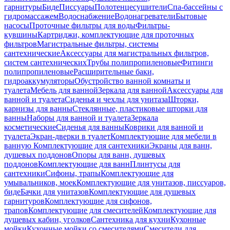
гарнитуры
Биде
Писсуары
Полотенцесушители
Спа-бассейны с
гидромассажем
Водоснабжение
Водонагреватели
Бытовые
насосы
Проточные фильтры для воды
Фильтры-
кувшины
Картриджи, комплектующие для проточных
фильтров
Магистральные фильтры, системы
сантехнические
Аксессуары для магистральных фильтров,
систем сантехнических
Трубы полипропиленовые
Фитинги
полипропиленовые
Расширительные баки,
гидроаккумуляторы
Обустройство ванной комнаты и
туалета
Мебель для ванной
Зеркала для ванной
Аксессуары для
ванной и туалета
Сиденья и чехлы для унитаза
Шторки,
карнизы для ванны
Стеклянные, пластиковые шторки для
ванны
Наборы для ванной и туалета
Зеркала
косметические
Сиденья для ванны
Коврики для ванной и
туалета
Экран-дверки в туалет
Комплектующие для мебели в
ванную
Комплектующие для сантехники
Экраны для ванн,
душевых поддонов
Опоры для ванн, душевых
поддонов
Комплектующие для ванн
Плинтусы для
сантехники
Сифоны, трапы
Комплектующие для
умывальников, моек
Комплектующие для унитазов, писсуаров,
биде
Бачки для унитазов
Комплектующие для душевых
гарнитуров
Комплектующие для сифонов,
трапов
Комплектующие для смесителей
Комплектующие для
душевых кабин, уголков
Сантехника для кухни
Кухонные
мойки
Кухонные мойки со смесителями
Смесители для