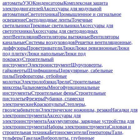
автоматы
УЗО
Конденсаторы
Комплексная защита
электродвигателей
Аксессуары для модульной
автоматики
Светотехника
Промышленное и сигнальное
освещение
Светодиодные ленты
Точечные
светильники
Трековые светильники
Аксессуары для
светотехники
Аксессуары для светодиодных
лент
Вентиляция
Вентиляторы вытяжные
Вентиляторы
канальные
Системы воздуховодов
Решетки вентиляционные,
диффузоры
Проветриватели
Люки
Люки ревизионные
Люки
под плитку
Люки напольные
Люки под
покраску
Строительный
инструмент
Электроинструмент
Шуруповерты,
гайковерты
Шлифмашины
Циркулярные, сабельные
пилы
Перфораторы, отбойные
молотки
Электролобзики
Дрели
Строительные
миксеры
Дальномеры
Многофункциональные
инструменты
Строительные фены
Строительные
пистолеты
Фрезеры
Рубанки, стамески
электрические
Краскопульты
Степлеры,
гвоздезабиватели
Электрические ножницы, резаки
Насадки для
электроинструмента
Аксессуары для
электроинструмента
Аккумуляторы, зарядные устройства для
электроинструмента
Наборы электроинструмента
Силовая и
строительная техника
Бетоносмесители
Генераторы
Тали,
тельферы
Такелаж
Виброплиты, глубинные