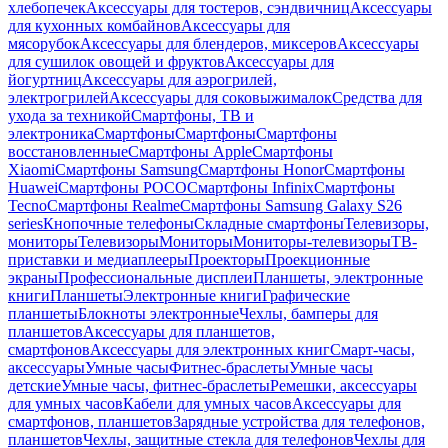
хлебопечек
Аксессуары для тостеров, сэндвичниц
Аксессуары
для кухонных комбайнов
Аксессуары для
мясорубок
Аксессуары для блендеров, миксеров
Аксессуары
для сушилок овощей и фруктов
Аксессуары для
йогуртниц
Аксессуары для аэрогрилей,
электрогрилей
Аксессуары для соковыжималок
Средства для
ухода за техникой
Смартфоны, ТВ и
электроника
Смартфоны
Смартфоны
Смартфоны
восстановленные
Смартфоны Apple
Смартфоны
Xiaomi
Смартфоны Samsung
Смартфоны Honor
Смартфоны
Huawei
Смартфоны POCO
Смартфоны Infinix
Смартфоны
Tecno
Смартфоны Realme
Смартфоны Samsung Galaxy S26
series
Кнопочные телефоны
Складные смартфоны
Телевизоры,
мониторы
Телевизоры
Мониторы
Мониторы-телевизоры
ТВ-
приставки и медиаплееры
Проекторы
Проекционные
экраны
Профессиональные дисплеи
Планшеты, электронные
книги
Планшеты
Электронные книги
Графические
планшеты
Блокноты электронные
Чехлы, бамперы для
планшетов
Аксессуары для планшетов,
смартфонов
Аксессуары для электронных книг
Смарт-часы,
аксессуары
Умные часы
Фитнес-браслеты
Умные часы
детские
Умные часы, фитнес-браслеты
Ремешки, аксессуары
для умных часов
Кабели для умных часов
Аксессуары для
смартфонов, планшетов
Зарядные устройства для телефонов,
планшетов
Чехлы, защитные стекла для телефонов
Чехлы для