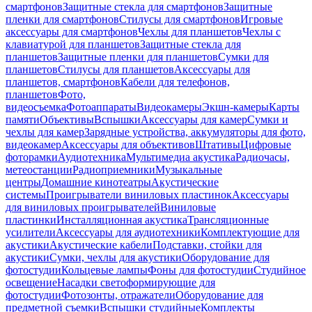
смартфонов
Защитные стекла для смартфонов
Защитные
пленки для смартфонов
Стилусы для смартфонов
Игровые
аксессуары для смартфонов
Чехлы для планшетов
Чехлы с
клавиатурой для планшетов
Защитные стекла для
планшетов
Защитные пленки для планшетов
Сумки для
планшетов
Стилусы для планшетов
Аксессуары для
планшетов, смартфонов
Кабели для телефонов,
планшетов
Фото,
видеосъемка
Фотоаппараты
Видеокамеры
Экшн-камеры
Карты
памяти
Объективы
Вспышки
Аксессуары для камер
Сумки и
чехлы для камер
Зарядные устройства, аккумуляторы для фото,
видеокамер
Аксессуары для объективов
Штативы
Цифровые
фоторамки
Аудиотехника
Мультимедиа акустика
Радиочасы,
метеостанции
Радиоприемники
Музыкальные
центры
Домашние кинотеатры
Акустические
системы
Проигрыватели виниловых пластинок
Аксессуары
для виниловых проигрывателей
Виниловые
пластинки
Инсталляционная акустика
Трансляционные
усилители
Аксессуары для аудиотехники
Комплектующие для
акустики
Акустические кабели
Подставки, стойки для
акустики
Сумки, чехлы для акустики
Оборудование для
фотостудии
Кольцевые лампы
Фоны для фотостудии
Студийное
освещение
Насадки светоформирующие для
фотостудии
Фотозонты, отражатели
Оборудование для
предметной съемки
Вспышки студийные
Комплекты