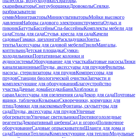
пылесосы, воздуходувки
Аэраторы,
скарификаторы
Снегоуборщики
Дровоколы
Сеялки,
разбрасыватели
семян
Минитракторы
Миникультиваторы
Мойки высокого
давления
Наборы садового электроинструмента
Отдых и
пикник
Батуты
Бассейны
Спа-бассейны
Комплекты мебели для
сада
Столы для сада
Стулья, кресла для сада
Качели
садовые
Гамаки, шезлонги
Раскладушки
Зонты,
тенты
Аксессуары для садовой мебели
Грили
Мангалы,
коптильни
Детская площадка
Сумки-
холодильники
Портативные колонки и
аудиосистемы
Оборудование для участка
Бытовые насосы
Люки
канализационные
Пруды, аксессуары для прудов
Фильтры,
насосы, стерилизаторы для прудов
Компрессоры для
прудов
Станции биологической очистки
Запчасти и
комплектующие для оборудования
Благоустройство
участка
Дачные дома
Беседки
Бани
Хозблоки и
сараи
Аксессуары для озеленения сада
Декор для сада
Почтовые
ящики, таблички
Козырьки
Скворечники, кормушки для
птиц
Домики для насекомых
Фонтаны, скульптуры для
сада
Пруды, аксессуары для прудов
Уличные
обогреватели
Уличные светильники
Противогололедные
реагенты
Декоративный щебень
Сад и огород
Поливочное
оборудование
Садовые опрыскиватели
Шланги для дома и
сада
Парники
Теплицы
Комплектующие для теплиц
Модульные