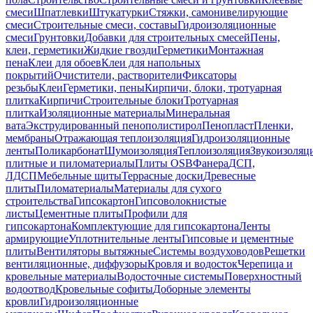
смеси
Шпатлевки
Штукатурки
Стяжки, самонивелирующие
смеси
Строительные смеси, составы
Гидроизоляционные
смеси
Грунтовки
Добавки для строительных смесей
Пены,
клеи, герметики
Жидкие гвозди
Герметики
Монтажная
пена
Клеи для обоев
Клеи для напольных
покрытий
Очистители, растворители
Фиксаторы
резьбы
Клеи
Герметики, пены
Кирпичи, блоки, тротуарная
плитка
Кирпичи
Строительные блоки
Тротуарная
плитка
Изоляционные материалы
Минеральная
вата
Экструдированный пенополистирол
Пенопласт
Пленки,
мембраны
Отражающая теплоизоляция
Гидроизоляционные
ленты
Поликарбонат
Шумоизоляция
Теплоизоляция
Звукоизоляц
плитные и пиломатериалы
Плиты OSB
Фанера
ДСП,
ЛДСП
Мебельные щиты
Террасные доски
Древесные
плиты
Пиломатериалы
Материалы для сухого
строительства
Гипсокартон
Гипсоволокнистые
листы
Цементные плиты
Профили для
гипсокартона
Комплектующие для гипсокартона
Ленты
армирующие
Уплотнительные ленты
Гипсовые и цементные
плиты
Вентиляторы вытяжные
Системы воздуховодов
Решетки
вентиляционные, диффузоры
Кровля и водосток
Черепица и
кровельные материалы
Водосточные системы
Поверхностный
водоотвод
Кровельные софиты
Доборные элементы
кровли
Гидроизоляционные