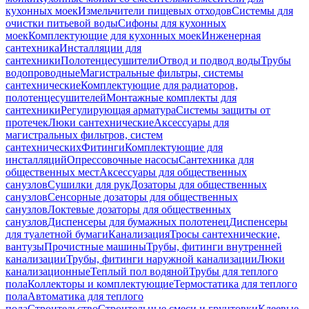
кухонных моек
Измельчители пищевых отходов
Системы для
очистки питьевой воды
Сифоны для кухонных
моек
Комплектующие для кухонных моек
Инженерная
сантехника
Инсталляции для
сантехники
Полотенцесушители
Отвод и подвод воды
Трубы
водопроводные
Магистральные фильтры, системы
сантехнические
Комплектующие для радиаторов,
полотенцесушителей
Монтажные комплекты для
сантехники
Регулирующая арматура
Системы защиты от
протечек
Люки сантехнические
Аксессуары для
магистральных фильтров, систем
сантехнических
Фитинги
Комплектующие для
инсталляций
Опрессовочные насосы
Сантехника для
общественных мест
Аксессуары для общественных
санузлов
Сушилки для рук
Дозаторы для общественных
санузлов
Сенсорные дозаторы для общественных
санузлов
Локтевые дозаторы для общественных
санузлов
Диспенсеры для бумажных полотенец
Диспенсеры
для туалетной бумаги
Канализация
Тросы сантехнические,
вантузы
Прочистные машины
Трубы, фитинги внутренней
канализации
Трубы, фитинги наружной канализации
Люки
канализационные
Теплый пол водяной
Трубы для теплого
пола
Коллекторы и комплектующие
Термостатика для теплого
пола
Автоматика для теплого
пола
Строительство
Строительные смеси и грунтовки
Клеевые