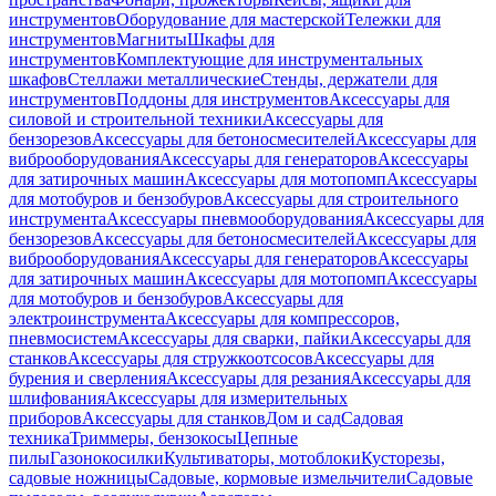
инструментов
Оборудование для мастерской
Тележки для
инструментов
Магниты
Шкафы для
инструментов
Комплектующие для инструментальных
шкафов
Стеллажи металлические
Стенды, держатели для
инструментов
Поддоны для инструментов
Аксессуары для
силовой и строительной техники
Аксессуары для
бензорезов
Аксессуары для бетоносмесителей
Аксессуары для
виброоборудования
Аксессуары для генераторов
Аксессуары
для затирочных машин
Аксессуары для мотопомп
Аксессуары
для мотобуров и бензобуров
Аксессуары для строительного
инструмента
Аксессуары пневмооборудования
Аксессуары для
бензорезов
Аксессуары для бетоносмесителей
Аксессуары для
виброоборудования
Аксессуары для генераторов
Аксессуары
для затирочных машин
Аксессуары для мотопомп
Аксессуары
для мотобуров и бензобуров
Аксессуары для
электроинструмента
Аксессуары для компрессоров,
пневмосистем
Аксессуары для сварки, пайки
Аксессуары для
станков
Аксессуары для стружкоотсосов
Аксессуары для
бурения и сверления
Аксессуары для резания
Аксессуары для
шлифования
Аксессуары для измерительных
приборов
Аксессуары для станков
Дом и сад
Садовая
техника
Триммеры, бензокосы
Цепные
пилы
Газонокосилки
Культиваторы, мотоблоки
Кусторезы,
садовые ножницы
Садовые, кормовые измельчители
Садовые