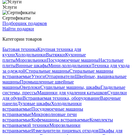
Услуги
Сертификаты
Подборщик подарков
Найти подарки
Категории товаров
Бытовая техника
Крупная техника для
кухни
Холодильники
Вытяжки
Кухонные
плиты
Морозильники
Посудомоечные машины
Настольные
плиты
Винные шкафы
Мини-холодильники
Техника для ухода
за одеждой
Стиральные машины
Стиральные машины
встраиваемые
Утюги
Отпариватели
Швейные, вышивальные
машины
Промышленные швейные
машины
Оверлоки
Сушильные машины, шкафы
Гладильные
системы, прессы
Машинки для удаления катышков
Сушилки
для обуви
Встраиваемая техника, оборудование
Варочные
панели
Духовые шкафы
Холодильники
встраиваемые
Посудомоечные машины
встраиваемые
Микроволновые печи
встраиваемые
Кофемашины встраиваемые
Комплекты
встраиваемой техники
Морозильники
встраиваемые
Измельчители пищевых отходов
Шкафы для