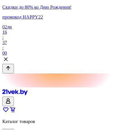
Скидки до 80% ко Дню Рождения!
промокод HAPPY22
02
дн
16
:
37
:
00
Каталог товаров