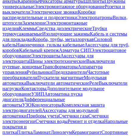
анкеры
Карабины
Фиксаторы арматуры
Шплинты
Пружины
универсальные
Электромонтажное оборудование
Розетки и
выключатели
Электрические звонки
Коробки
распределительные и подрозетники
Электропатроны
Вилки,
штепсели
Заземление
Электромонтажные
изделия
Клеммы
Средства диэлектрические
Трубки
термоусаживаемые
Изолирующие зажимы
Кабель и системы
для прокладки
Короба, трубы, металлорукав
Силовой
кабель
Наконечники, гильзы кабельные
Аксессуары для труб,
коробов
Кабельный крепеж
Арматура СИП
Электрощитовое
оборудование
Электрощиты
Аксессуары для
электрощита
Шины электротехнические
Выключатели
путевые, концевые
Трансформаторы
Аппаратура
управления
Рубильники
Предохранители
Частотные
преобразователи
Пускатели магнитные
Модульная
автоматика
Выключатели автоматические
Реле
Выключатели
нагрузки
Контакторы
Дополнительное модульное
оборудование
УЗИП
Автоматика пуска
двигателя
Дифференциальные
автоматы
УЗО
Конденсаторы
Комплексная защита
электродвигателей
Аксессуары для модульной
автоматики
Приборы учета
Счетчики газа
Счетчики
электроэнергии
Счетчики воды
Ремонт и отделка
Напольные
покрытия и
плитка
Плитка
Ламинат
Линолеум
Керамогранит
Спортивные