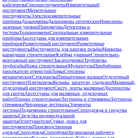
кабелерезы
Специнструменты
Измерительный
инструмент
Мерительные
инструменты
Электроизмерительные
приборы
Дальномеры
Дальномеры оптические
Нивелиры,
лазерные уровни
Пирометры
Детекторы и
тестеры
Толщиномеры
Специальные измерительные
приборы
Аксессуары для измерительных
приборов
Разметочный инструмент
Разметочные
инструменты
Инструменты для нарезки резьбы
Маркеры,
карандаши строительные
Клейма ударные
Строительно-
монтажный инструмент
Заклепочники
Труборезы,
трубогибы
Ножи строительные
Мультитулы
Пробойники,
просекатели отверстий
Ломы
Степлеры
механические
Стеклорезы
Прикаточные валики
Отделочный
инструмент
Плиткорезы
Кельмы, шпатели, гладилки
Малярный,
отделочный инструмент
Скотч, ленты малярные
Диспенсеры
для скотча
Аксессуары для малярных, отделочных
работ
Пленки строительные
Лестницы и стремянки
Лестницы,
стремянки
Чердачные лестницы
Элементы
лестниц
Подъемники строительные
Спецодежда и средства
защиты
Средства индивидуальной
защиты
Огнетушители
Сумки, пояса для
инструментов
Производственная
одежда
Спецодежда
Спецобувь
Организация рабочего
пространства
Фонари, прожекторы
Кейсы, ящики для