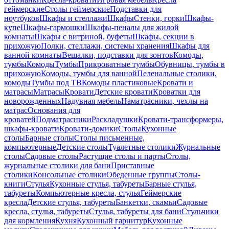
геймерские
Столы геймерские
Подставки для
ноутбуков
Шкафы и стеллажи
Шкафы
Стенки, горки
Шкафы-
купе
Шкафы-гармошки
Шкафы-пеналы для жилой
комнаты
Шкафы с витриной, буфеты
Шкафы, секции в
прихожую
Полки, стеллажи, системы хранения
Шкафы для
ванной комнаты
Вешалки, подставки для зонтов
Комоды,
тумбы
Комоды
Тумбы
Прикроватные тумбы
Обувницы, тумбы в
прихожую
Комоды, тумбы для ванной
Пеленальные столики,
комоды
Тумбы под ТВ
Комоды пластиковые
Кровати и
матрасы
Матрасы
Кровати
Детские кровати
Кроватки для
новорожденных
Надувная мебель
Наматрасники, чехлы на
матрас
Основания для
кроватей
Подматрасники
Раскладушки
Кровати-трансформеры,
шкафы-кровати
Кровати-домики
Столы
Кухонные
столы
Барные столы
Столы письменные,
компьютерные
Детские столы
Туалетные столики
Журнальные
столы
Садовые столы
Растущие столы и парты
Столы,
журнальные столики для бани
Приставные
столики
Консольные столики
Обеденные группы
Столы-
книги
Стулья
Кухонные стулья, табуреты
Барные стулья,
табуреты
Компьютерные кресла, стулья
Геймерские
кресла
Детские стулья, табуреты
Банкетки, скамьи
Садовые
кресла, стулья, табуреты
Стулья, табуреты для бани
Стульчики
для кормления
Кухня
Кухонный гарнитур
Кухонные