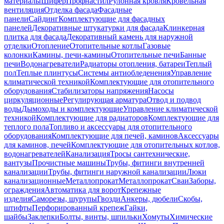
материалы
Шифер
Профнастил
Рулонная кровля
Кровельная
вентиляция
Отделка фасада
Фасадные
панели
Сайдинг
Комплектующие для фасадных
панелей
Декоративные штукатурки для фасада
Клинкерная
плитка для фасада
Декоративный камень для наружной
отделки
Отопление
Отопительные котлы
Газовые
колонки
Камины, печи-камины
Отопительные печи
Банные
печи
Водонагреватели
Радиаторы отопления, батареи
Теплый
пол
Теплые плинтусы
Системы антиобледенения
Управление
климатической техникой
Комплектующие для отопительного
оборудования
Стабилизаторы напряжения
Насосы
циркуляционные
Регулирующая арматура
Отвод и подвод
воды
Дымоходы и комплектующие
Управление климатической
техникой
Комплектующие для радиаторов
Комплектующие для
теплого пола
Топливо и аксессуары для отопительного
оборудования
Комплектующие для печей, каминов
Аксессуары
для каминов, печей
Комплектующие для отопительных котлов,
водонагревателей
Канализация
Тросы сантехнические,
вантузы
Прочистные машины
Трубы, фитинги внутренней
канализации
Трубы, фитинги наружной канализации
Люки
канализационные
Металлопрокат
Металлопрокат
Сваи
Заборы,
ограждения
Автоматика для ворот
Крепежные
изделия
Саморезы, шурупы
Гвозди
Анкеры, дюбели
Скобы,
штифты
Перфорированный крепеж
Гайки,
шайбы
Заклепки
Болты, винты, шпильки
Хомуты
Химические