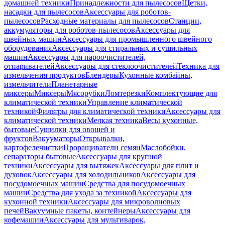
домашней техники
Принадлежности для пылесосов
Щетки,
насадки для пылесосов
Аксессуары для роботов-
пылесосов
Расходные материалы для пылесосов
Станции,
аккумуляторы для роботов-пылесосов
Аксессуары для
швейных машин
Аксессуары для промышленного швейного
оборудования
Аксессуары для стиральных и сушильных
машин
Аксессуары для пароочистителей,
отпаривателей
Аксессуары для стеклоочистителей
Техника для
измельчения продуктов
Блендеры
Кухонные комбайны,
измельчители
Планетарные
миксеры
Миксеры
Мясорубки
Ломтерезки
Комплектующие для
климатической техники
Управление климатической
техникой
Фильтры для климатической техники
Аксессуары для
климатической техники
Мелкая техника
Весы кухонные,
бытовые
Сушилки для овощей и
фруктов
Вакууматоры
Открывалки,
картофелечистки
Проращиватели семян
Маслобойки,
сепараторы бытовые
Аксессуары для крупной
техники
Аксессуары для вытяжек
Аксессуары для плит и
духовок
Аксессуары для холодильников
Аксессуары для
посудомоечных машин
Средства для посудомоечных
машин
Средства для ухода за техникой
Аксессуары для
кухонной техники
Аксессуары для микроволновых
печей
Вакуумные пакеты, контейнеры
Аксессуары для
кофемашин
Аксессуары для мультиварок,