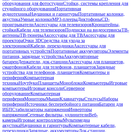
оборудования для фотостудии
Стойки, системы крепления для
студийного оборудования
Портативная
аудиотехника
Наушники и гарнитуры
Портативные колонки,
акустика
Умные колонки
MP3-плееры
Диктофоны
CD-
проигрыватели
Аксессуары для телевизоров
Кронштейны,
стойки
Кабели для телевизоров
Подписки на видеосервисы
ТВ-
антенны
ТВ-тюнеры
Аксессуары для ТВ
Аксессуары для
проектора
Очки 3D
Средства для ухода за
электроникой
Кабели, переходники
Аксессуары для
портативных устройств
Портативные аккумуляторы
Элементы
питания, зарядные устройства
Аккумуляторные
батареи
Держатели, док-станции
Аксессуары для планшетов,
смартфонов
Кабели для телефонов, планшетов
Зарядные
устройства для телефонов, планшетов
Компьютеры и
периферия
Компьютерная
техника
Ноутбуки
Планшеты
Моноблоки
Компьютеры
Игровые
компьютеры
Игровые консоли
Серверное
оборудование
Компьютерная
периферия
Мониторы
Мыши
Клавиатуры
Стилусы
Наборы
периферии
Источники бесперебойного питания
Батареи для
ИБП
Стабилизаторы напряжения
Инверторы
напряжения
Сетевые фильтры, удлинители
Веб-
камеры
Игровые контроллеры
Мультимедиа
акустика
Наушники и гарнитуры
Компьютерные кабели,
переходники
Зарядные, аккумуляторы
Док-станции,