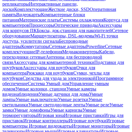
репликаторы
Интерактивные панели,
доски
Комплектующие
Жесткие диски, SSD
Оперативная
память
Видеокарты
Компьютерные блоки
питания
Материнские платы
Системы охлаждения
Корпуса для
компьютеров
Процессоры
Оптические приводы
Аксессуары
для корпусов ПК
Боксы, док-станции для накопителей
Сетевое
оборудование
Маршрутизаторы, DSL-модемы
Wi-Fi точки
доступа, усилители сигнала
Беспроводные
адаптеры
Коммутаторы
Сетевые адаптеры
Powerline
Сетевые
комплектующие
IP-телефония
Медиаконвертеры
Кабели,
переходники сетевые
Антенны для беспроводной
связи
Аксессуары для компьютерной техники
Подставки для
ноутбуков
Аксессуары для ноутбуков
Очки для
компьютера
Рюкзаки для ноутбуков
Сумки, чехлы для
ноутбуков
Средства для ухода за электроникой
Программное
обеспечение
Система Умный дом
Управление умным
домом
Умные колонки, станции
Умные камеры
видеонаблюдения
Умные датчики для дома
Умные
лампы
Умные выключатели
Умные розетки
Умные
светильники
Умные светодиодные ленты
Умные реле
Умные
замки
Умные домофоны
Умные карнизы
Умные
терморегуляторы
Игровая зона
Игровые приставки
Игры для
приставок
Игровые контроллеры
Игровые ноутбуки
Игровые
компьютеры
Игровые видеокарты
Игровые мониторы
Игровые
телевизоры
Игровые мыши
Игровые клавиатуры
Игровые