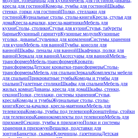
модули
Столешницы для кухни
Мебель для гостиной
Диваны,
кресла для гостиной
Комоды, тумбы для гостиной
Шкафы,
стенки, горки для гостиной
Полки, стеллажи для
гостиной
Журнальные столы, столы-книги
Кресла, стулья для
дома
Кресла-качалки, кресла-маятники
Мебель для
кухни
Столы, столики
Стулья для кухни
Стулья, табуреты
барные
Кухонный гарнитур
Кухонные модули
Кухонные
уголки, диваны
Стульчики для кормления
Системы хранения
для кухни
Мебель для ванной
Тумбы, консоли для
ванной
Шкафы, пеналы для ванной
Шкафчики, полки для
ванной
Зеркала для ванной
Аксессуары для ванной
Мебель-
трансформер
Мебель-трансформер
Кровати-
трансформеры
Детские кроватки-трансформеры
Столы-
трансформеры
Мебель для спальни
Зеркала
Комплекты мебели
для спальни
Прикроватные тумбы
Комоды и тумбы для
спальни
Туалетные столики
Шкафы для спальни
Мебель для
жилых комнат
Диваны, кресла для дома
Шкафы, стенки,
секции
Полки, стеллажи, системы хранения
Стулья,
кресла
Комоды и тумбы
Журнальные столы, столы-
книги
Кресла-качалки, кресла-маятники
Мебель для
телевизора
Комоды, тумбы под телевизор
Кронштейны, стойки
для телевизора
Каминокомплекты под телевизор
Мебель для
прихожей
Секции, тумбы в прихожую
Полки и системы
хранения в прихожую
Вешалки, подставки для
зонтов
Банкетки, скамьи
Ключницы, газетницы
Детская