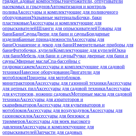
грядки
Садовые компостеры
Уничтожители, отпугиватели
насекомых и грызунов
Автоматизация и контроль
полива
Аксессуары и комплектующие для поливочного
оборудования
Укрывные материалы
Бочки, баки
пластиковые
Аксессуары и комплектующие для
опрыскивателей
Шланги для опрыскивателей
Товары для
бани
Бани
Сауны
Двери для бани и сауны
Бондарные
изделия
Банные принадлежности
Аксессуары для
бани
Оснащение и декор для бани
Измерительные приборы для
бани
Фитобочки, купели
Комплектующие для купелей
Окна
для бани
Мебель для бани и сауны
Ручки дверные для бани и
сауны
Эфирные масла
Спа-бассейны с
гидромассажем
Аксессуары и комплектующие для садовой
техники
Навесное оборудование
Двигатели для
мотоблоков
Прицепы для мотоблоков,
минитракторов
Аксессуары для газонной техники
Аксессуары
для цепных пил
Аксессуары для садовой техники
Аксессуары
для кусторезов, ножниц садовых
Моторные масла для садовой
техники
Аксессуары для аэратоторов и
скарификаторов
Аксессуары для культиваторов и
мотоблоков
Аксессуары для воздуходувок
Аксессуары для
газонокосилок
Аксессуары для бензокос и
триммеров
Аксессуары для моек высокого
давления
Аксессуары и комплектующие для
опрыскивателей
Запчасти для садовых