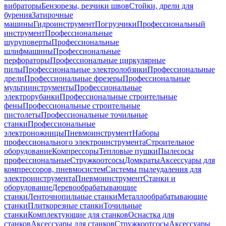
вибраторы
Бензорезы, резчики швов
Стойки, дрели для
бурения
Затирочные
машины
Гидроинструмент
Погрузчики
Профессиональный
инструмент
Профессиональные
шуруповерты
Профессиональные
шлифмашины
Профессиональные
перфораторы
Профессиональные циркулярные
пилы
Профессиональные электролобзики
Профессиональные
дрели
Профессиональные фрезеры
Профессиональные
мультиинструменты
Профессиональные
электрорубанки
Профессиональные строительные
фены
Профессиональные строительные
пистолеты
Профессиональные точильные
станки
Профессиональные
электроножницы
Пневмоинструмент
Наборы
профессионального электроинструмента
Строительное
оборудование
Компрессоры
Тепловые пушки
Пылесосы
профессиональные
Стружкоотсосы
Домкраты
Аксессуары для
компрессоров, пневмосистем
Системы пылеудаления для
электроинструмента
Пневмоинструмент
Станки и
оборудование
Деревообрабатывающие
станки
Ленточнопильные станки
Металлообрабатывающие
станки
Плиткорезные станки
Точильные
станки
Комплектующие для станков
Оснастка для
станков
Аксессуары для станков
Стружкоотсосы
Аксессуары