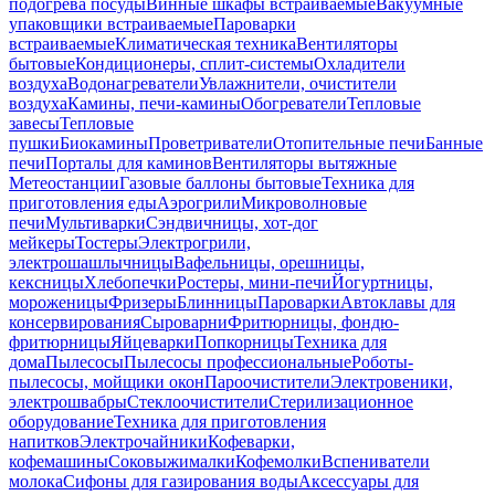
подогрева посуды
Винные шкафы встраиваемые
Вакуумные
упаковщики встраиваемые
Пароварки
встраиваемые
Климатическая техника
Вентиляторы
бытовые
Кондиционеры, сплит-системы
Охладители
воздуха
Водонагреватели
Увлажнители, очистители
воздуха
Камины, печи-камины
Обогреватели
Тепловые
завесы
Тепловые
пушки
Биокамины
Проветриватели
Отопительные печи
Банные
печи
Порталы для каминов
Вентиляторы вытяжные
Метеостанции
Газовые баллоны бытовые
Техника для
приготовления еды
Аэрогрили
Микроволновые
печи
Мультиварки
Сэндвичницы, хот-дог
мейкеры
Тостеры
Электрогрили,
электрошашлычницы
Вафельницы, орешницы,
кексницы
Хлебопечки
Ростеры, мини-печи
Йогуртницы,
мороженицы
Фризеры
Блинницы
Пароварки
Автоклавы для
консервирования
Сыроварни
Фритюрницы, фондю-
фритюрницы
Яйцеварки
Попкорницы
Техника для
дома
Пылесосы
Пылесосы профессиональные
Роботы-
пылесосы, мойщики окон
Пароочистители
Электровеники,
электрошвабры
Стеклоочистители
Стерилизационное
оборудование
Техника для приготовления
напитков
Электрочайники
Кофеварки,
кофемашины
Соковыжималки
Кофемолки
Вспениватели
молока
Сифоны для газирования воды
Аксессуары для