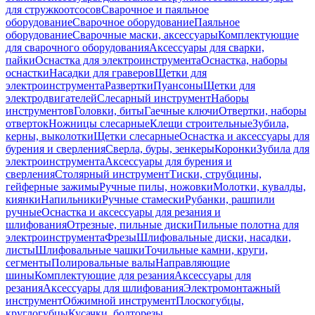
для стружкоотсосов
Сварочное и паяльное
оборудование
Сварочное оборудование
Паяльное
оборудование
Сварочные маски, аксессуары
Комплектующие
для сварочного оборудования
Аксессуары для сварки,
пайки
Оснастка для электроинструмента
Оснастка, наборы
оснастки
Насадки для граверов
Щетки для
электроинструмента
Развертки
Пуансоны
Щетки для
электродвигателей
Слесарный инструмент
Наборы
инструментов
Головки, биты
Гаечные ключи
Отвертки, наборы
отверток
Ножницы слесарные
Клещи строительные
Зубила,
керны, выколотки
Щетки слесарные
Оснастка и аксессуары для
бурения и сверления
Сверла, буры, зенкеры
Коронки
Зубила для
электроинструмента
Аксессуары для бурения и
сверления
Столярный инструмент
Тиски, струбцины,
гейферные зажимы
Ручные пилы, ножовки
Молотки, кувалды,
киянки
Напильники
Ручные стамески
Рубанки, рашпили
ручные
Оснастка и аксессуары для резания и
шлифования
Отрезные, пильные диски
Пильные полотна для
электроинструмента
Фрезы
Шлифовальные диски, насадки,
листы
Шлифовальные чашки
Точильные камни, круги,
сегменты
Полировальные валы
Направляющие
шины
Комплектующие для резания
Аксессуары для
резания
Аксессуары для шлифования
Электромонтажный
инструмент
Обжимной инструмент
Плоскогубцы,
круглогубцы
Кусачки, болторезы,