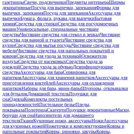
газетницы
Свечи, подсвечники
Предметы интерьера
Ширмы
декоративные
Посуда для выпечки, запекания
Формы для
выпечки, запекания
Посуда для запекания
Аксессуары для
выпечки
Бумага, фольга, рукава для выпечки
Бытовая
химия
Средства для стирки
Средства для посудомоечных
машин
Универсальные, специальные чистящие
средства
Чистящие средства для стекол и зеркал
Чистящие
средства для ванной и туалета
Чистящие средства для
кухни
Средства для мытья посуды
Чистящие средства для
мебели
Чистящие средства для напольных покрытий и
ковров
Средства для ухода за техникой
Освежители
воздуха
Средства от насекомых
Средства ухода за
одеждой
Средства ухода за обувью
Дезинфицирующие
средства
Аксессуары для бара
Сервировка для
напитков
Аксессуары для хранения напитков
Аксессуары для
приготовления коктейлей
Аксессуары для охлаждения
напитков
Наборы для бара, мини-бары
Штопоры, открывалки
для бутылок
Домашний текстиль
Подушки для
сна
Одеяла
Комплекты постельных
принадлежностей
Постельное белье
Пледы,
покрывала
Полотенца
Скатерти
Подушки декоративные
Маски,
беруши для сна
Наполнители для домашнего
текстиля
Ткани
Кухонные ножи, аксессуары
Ножи
Аксессуары
для кухонных ножей
Ножеточки и комплектующие
Ковры и
напольные покрытия
Ковры, циновки, шкуры
Ковры,