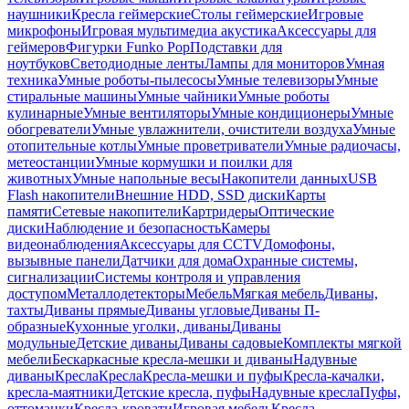
наушники
Кресла геймерские
Столы геймерские
Игровые
микрофоны
Игровая мультимедиа акустика
Аксессуары для
геймеров
Фигурки Funko Pop
Подставки для
ноутбуков
Светодиодные ленты
Лампы для мониторов
Умная
техника
Умные роботы-пылесосы
Умные телевизоры
Умные
стиральные машины
Умные чайники
Умные роботы
кулинарные
Умные вентиляторы
Умные кондиционеры
Умные
обогреватели
Умные увлажнители, очистители воздуха
Умные
отопительные котлы
Умные проветриватели
Умные радиочасы,
метеостанции
Умные кормушки и поилки для
животных
Умные напольные весы
Накопители данных
USB
Flash накопители
Внешние HDD, SSD диски
Карты
памяти
Сетевые накопители
Картридеры
Оптические
диски
Наблюдение и безопасность
Камеры
видеонаблюдения
Аксессуары для CCTV
Домофоны,
вызывные панели
Датчики для дома
Охранные системы,
сигнализации
Системы контроля и управления
доступом
Металлодетекторы
Мебель
Мягкая мебель
Диваны,
тахты
Диваны прямые
Диваны угловые
Диваны П-
образные
Кухонные уголки, диваны
Диваны
модульные
Детские диваны
Диваны садовые
Комплекты мягкой
мебели
Бескаркасные кресла-мешки и диваны
Надувные
диваны
Кресла
Кресла
Кресла-мешки и пуфы
Кресла-качалки,
кресла-маятники
Детские кресла, пуфы
Надувные кресла
Пуфы,
оттоманки
Кресла-кровати
Игровая мебель
Кресла