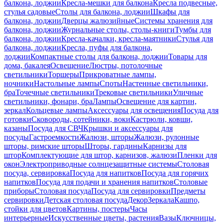
балкона, лоджии
Кресла-мешки для балкона
Кресла подвесные,
стулья садовые
Столы для балкона, лоджии
Шкафы для
балкона, лоджии
Дверцы жалюзийные
Системы хранения для
балкона, лоджии
Журнальные столы, столы-книги
Тумбы для
балкона, лоджии
Кресла-качалки, кресла-маятники
Стулья для
балкона, лоджии
Кресла, пуфы для балкона,
лоджии
Компактные столы для балкона, лоджии
Товары для
дома, бакалея
Освещение
Люстры, потолочные
светильники
Торшеры
Прикроватные лампы,
ночники
Настольные лампы
Споты
Настенные светильники,
бра
Точечные светильники
Трековые светильники
Уличные
светильники, фонари, бра
Лампы
Освещение для картин,
зеркал
Кольцевые лампы
Аксессуары для освещения
Посуда для
готовки
Сковороды, сотейники, воки
Кастрюли, ковши,
казаны
Посуда для СВЧ
Крышки и аксессуары для
посуды
Гастроемкости
Жалюзи, шторы
Жалюзи, рулонные
шторы, римские шторы
Шторы, гардины
Карнизы для
штор
Комплектующие для штор, карнизов, жалюзи
Пленки для
окон
Электроприводные солнцезащитные системы
Столовая
посуда, сервировка
Посуда для напитков
Посуда для горячих
напитков
Посуда для подачи и хранения напитков
Столовые
приборы
Столовая посуда
Посуда для сервировки
Предметы
сервировки
Детская столовая посуда
Декор
Зеркала
Кашпо,
стойки для цветов
Картины, постеры
Часы
интерьерные
Искусственные цветы, растения
Вазы
Ключницы,