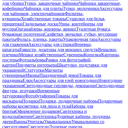
для уборки
Турки, заварочные чайники
Чайники заварочные,
кофейники
Чайники для плиты
Турки, молочники
Аксессуары
для чайников, электрочайников
Фильтры-
кувшины
Хозяйственные товары
Сушилки для белья,
прищепки
Гладильные доски
Урны, контейнеры для
мусора
Органайзеры, корзины, ящики
Туалетная бумага,
бумажные полотенца
Салфетки, мочалки, губки, мусорные
пакеты
Фольга, пленка, пакеты
Упаковочная тара
Аксессуары
для глажения
Аксессуары для стирки
Веревки,
шпагаты
Емкости, дозаторы для моющих средств
Вешалки-
плечики
Мешки хозяйственные
Сувениры
Копилки
Картины,
постеры
Фотоальбомы
Рамки для фотографий,
картин
Предметы интерьера
Шкатулки, подставки для
украшений
Статуэтки
Магниты
сувенирные
Иконы
Праздничный декор
Товары для
праздника
Елки
Аксессуары для елей новогодних
Новогодние
украшения
Светодиодные гирлянды, декорации
Светодиодные
фигуры, игрушки
Временные
татуировки
Фотобутафория
Товары для
маскарада
Подарки
Подарки, подарочные наборы
Подарочные
наборы косметики для лица и тела
Наборы для
бритья
Оформление подарков
Сантехника и
водоснабжение
Сантехника
Душевые кабины, поддоны,
двери
Ванны
Унитазы
Умывальники
Умывальники со
смесителями
Смесители
Душевые панели,