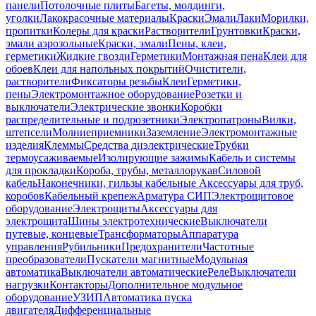
панели
Потолочные плиты
Багеты, молдинги,
уголки
Лакокрасочные материалы
Краски
Эмали
Лаки
Морилки,
пропитки
Колеры для краски
Растворители
Грунтовки
Краски,
эмали аэрозольные
Краски, эмали
Пены, клеи,
герметики
Жидкие гвозди
Герметики
Монтажная пена
Клеи для
обоев
Клеи для напольных покрытий
Очистители,
растворители
Фиксаторы резьбы
Клеи
Герметики,
пены
Электромонтажное оборудование
Розетки и
выключатели
Электрические звонки
Коробки
распределительные и подрозетники
Электропатроны
Вилки,
штепсели
Молниеприемники
Заземление
Электромонтажные
изделия
Клеммы
Средства диэлектрические
Трубки
термоусаживаемые
Изолирующие зажимы
Кабель и системы
для прокладки
Короба, трубы, металлорукав
Силовой
кабель
Наконечники, гильзы кабельные
Аксессуары для труб,
коробов
Кабельный крепеж
Арматура СИП
Электрощитовое
оборудование
Электрощиты
Аксессуары для
электрощита
Шины электротехнические
Выключатели
путевые, концевые
Трансформаторы
Аппаратура
управления
Рубильники
Предохранители
Частотные
преобразователи
Пускатели магнитные
Модульная
автоматика
Выключатели автоматические
Реле
Выключатели
нагрузки
Контакторы
Дополнительное модульное
оборудование
УЗИП
Автоматика пуска
двигателя
Дифференциальные