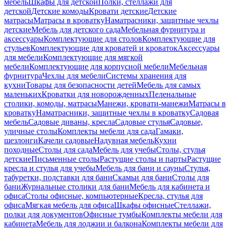
мебель
Шкафы для детской
Полки, стеллажи для
детской
Детские комоды
Кровати детские
Детские
матрасы
Матрасы в кроватку
Наматрасники, защитные чехлы
детские
Мебель для детского сада
Мебельная фурнитура и
аксессуары
Комплектующие для столов
Комплектующие для
стульев
Комплектующие для кроватей и кроваток
Аксессуары
для мебели
Комплектующие для мягкой
мебели
Комплектующие для корпусной мебели
Мебельная
фурнитура
Чехлы для мебели
Системы хранения для
кухни
Товары для безопасности детей
Мебель для самых
маленьких
Кроватки для новорожденных
Пеленальные
столики, комоды, матрасы
Манежи, кровати-манежи
Матрасы в
кроватку
Наматрасники, защитные чехлы в кроватку
Садовая
мебель
Садовые диваны, кресла
Садовые стулья
Садовые,
уличные столы
Комплекты мебели для сада
Гамаки,
шезлонги
Качели садовые
Надувная мебель
Кухни
походные
Столы для сада
Мебель для учебы
Столы, стулья
детские
Письменные столы
Растущие столы и парты
Растущие
кресла и стулья для учебы
Мебель для бани и сауны
Стулья,
табуретки, подставки для бани
Скамьи для бани
Столы для
бани
Журнальные столики для бани
Мебель для кабинета и
офиса
Столы офисные, компьютерные
Кресла, стулья для
офиса
Мягкая мебель для офиса
Шкафы офисные
Стеллажи,
полки для документов
Офисные тумбы
Комплекты мебели для
кабинета
Мебель для лоджии и балкона
Комплекты мебели для