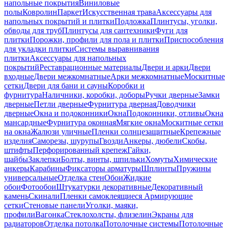
напольные покрытия
Виниловые
полы
Ковролин
Паркет
Искусственная трава
Аксессуары для
напольных покрытий и плитки
Подложка
Плинтусы, уголки,
обводы для труб
Плинтусы для сантехники
Фуги для
плитки
Порожки, профили для пола и плитки
Приспособления
для укладки плитки
Системы выравнивания
плитки
Аксессуары для напольных
покрытий
Реставрационные материалы
Двери и арки
Двери
входные
Двери межкомнатные
Арки межкомнатные
Москитные
сетки
Двери для бани и сауны
Коробки и
фурнитура
Наличники, коробки, доборы
Ручки дверные
Замки
дверные
Петли дверные
Фурнитура дверная
Доводчики
дверные
Окна и подоконники
Окна
Подоконники, отливы
Окна
мансардные
Фурнитура оконная
Мягкие окна
Москитные сетки
на окна
Жалюзи уличные
Пленки солнцезащитные
Крепежные
изделия
Саморезы, шурупы
Гвозди
Анкеры, дюбели
Скобы,
штифты
Перфорированный крепеж
Гайки,
шайбы
Заклепки
Болты, винты, шпильки
Хомуты
Химические
анкеры
Карабины
Фиксаторы арматуры
Шплинты
Пружины
универсальные
Отделка стен
Обои
Жидкие
обои
Фотообои
Штукатурки декоративные
Декоративный
камень
Скинали
Пленки самоклеящиеся
Армирующие
сетки
Стеновые панели
Уголки, маяки,
профили
Вагонка
Стеклохолсты, флизелин
Экраны для
радиаторов
Отделка потолка
Потолочные системы
Потолочные