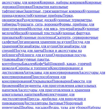
аксессуары для ковров
Коврики, наборы ковриков
Ковровые
дорожки
Циновки
Покрытия напольные
тафтинговые
Защитные, грязезащитные коврики
Кухонные
принадлежности
Кухонные приборы
Терки,
овощерезки
Разделочные доски
Кухонные термометры,
таймеры
Дуршлаги, сита, воронки
Формы, приборы для
приготовления
Молотки для мяса, тендерайзеры
Кухонные
мелочи
Миски
Кухонный текстиль
Кухонные фартуки,
прихватки
Кухонные полотенца
Скатерти, сервировочные
салфетки
Организация хранения на кухне
Посуда для
хранения
Органайзеры для кухни
Органайзеры для
специй
Посуда для ланча
Полки и аксессуары на
рейлинги
Рейлинги для кухни
Одноразовая посуда,
упаковка
Вакуумные пакеты,
контейнеры
Бакалея
Кофе
Чай
Цикорий, какао, горячий
шоколад
Сиропы и топпинги
Консервирование и
дистилляция
Автоклавы для консервирования
Аксессуары для
консервирования
Приспособления для
консервирования
Открывалки
Пивоварни
Емкости для
брожения
Ингредиенты для приготовления алкогольных
напитков
Аксессуары для приготовления и хранения
алкогольных напитков
Комплектующие для
дистилляторов
Прессы, дробилки для виноделия и
пивоварения
Дистилляторы бытовые
Уборочный
инвентарь
Швабры, насадки
Ведра, тазы для уборки
Наборы