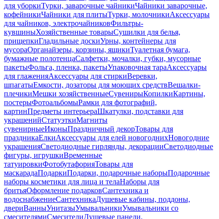
для уборки
Турки, заварочные чайники
Чайники заварочные,
кофейники
Чайники для плиты
Турки, молочники
Аксессуары
для чайников, электрочайников
Фильтры-
кувшины
Хозяйственные товары
Сушилки для белья,
прищепки
Гладильные доски
Урны, контейнеры для
мусора
Органайзеры, корзины, ящики
Туалетная бумага,
бумажные полотенца
Салфетки, мочалки, губки, мусорные
пакеты
Фольга, пленка, пакеты
Упаковочная тара
Аксессуары
для глажения
Аксессуары для стирки
Веревки,
шпагаты
Емкости, дозаторы для моющих средств
Вешалки-
плечики
Мешки хозяйственные
Сувениры
Копилки
Картины,
постеры
Фотоальбомы
Рамки для фотографий,
картин
Предметы интерьера
Шкатулки, подставки для
украшений
Статуэтки
Магниты
сувенирные
Иконы
Праздничный декор
Товары для
праздника
Елки
Аксессуары для елей новогодних
Новогодние
украшения
Светодиодные гирлянды, декорации
Светодиодные
фигуры, игрушки
Временные
татуировки
Фотобутафория
Товары для
маскарада
Подарки
Подарки, подарочные наборы
Подарочные
наборы косметики для лица и тела
Наборы для
бритья
Оформление подарков
Сантехника и
водоснабжение
Сантехника
Душевые кабины, поддоны,
двери
Ванны
Унитазы
Умывальники
Умывальники со
смесителями
Смесители
Душевые панели,