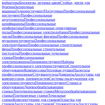
вибраторы
Бензорезы, резчики швов
Стойки, дрели для
бурения
Затирочные
машины
Гидроинструмент
Погрузчики
Профессиональный
инструмент
Профессиональные
шуруповерты
Профессиональные
шлифмашины
Профессиональные
перфораторы
Профессиональные циркулярные
пилы
Профессиональные электролобзики
Профессиональные
дрели
Профессиональные фрезеры
Профессиональные
мультиинструменты
Профессиональные
электрорубанки
Профессиональные строительные
фены
Профессиональные строительные
пистолеты
Профессиональные точильные
станки
Профессиональные
электроножницы
Пневмоинструмент
Наборы
профессионального электроинструмента
Строительное
оборудование
Компрессоры
Тепловые пушки
Пылесосы
профессиональные
Стружкоотсосы
Домкраты
Аксессуары для
компрессоров, пневмосистем
Системы пылеудаления для
электроинструмента
Пневмоинструмент
Станки и
оборудование
Деревообрабатывающие
станки
Ленточнопильные станки
Металлообрабатывающие
станки
Плиткорезные станки
Точильные
станки
Комплектующие для станков
Оснастка для
станков
Аксессуары для станков
Стружкоотсосы
Аксессуары