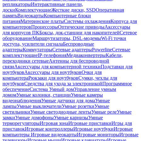
репликаторы
Интерактивные панели,
доски
Комплектующие
Жесткие диски, SSD
Оперативная
память
Видеокарты
Компьютерные блоки
питания
Материнские платы
Системы охлаждения
Корпуса для
компьютеров
Процессоры
Оптические приводы
Аксессуары
для корпусов ПК
Боксы, док-станции для накопителей
Сетевое
оборудование
Маршрутизаторы, DSL-модемы
Wi-Fi точки
доступа, усилители сигнала
Беспроводные
адаптеры
Коммутаторы
Сетевые адаптеры
Powerline
Сетевые
комплектующие
IP-телефония
Медиаконвертеры
Кабели,
переходники сетевые
Антенны для беспроводной
связи
Аксессуары для компьютерной техники
Подставки для
ноутбуков
Аксессуары для ноутбуков
Очки для
компьютера
Рюкзаки для ноутбуков
Сумки, чехлы для
ноутбуков
Средства для ухода за электроникой
Программное
обеспечение
Система Умный дом
Управление умным
домом
Умные колонки, станции
Умные камеры
видеонаблюдения
Умные датчики для дома
Умные
лампы
Умные выключатели
Умные розетки
Умные
светильники
Умные светодиодные ленты
Умные реле
Умные
замки
Умные домофоны
Умные карнизы
Умные
терморегуляторы
Игровая зона
Игровые приставки
Игры для
приставок
Игровые контроллеры
Игровые ноутбуки
Игровые
компьютеры
Игровые видеокарты
Игровые мониторы
Игровые
телевизоры
Игровые мыши
Игровые клавиатуры
Игровые