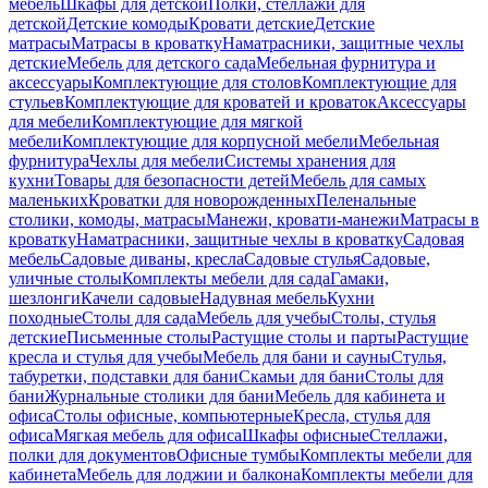
мебель
Шкафы для детской
Полки, стеллажи для
детской
Детские комоды
Кровати детские
Детские
матрасы
Матрасы в кроватку
Наматрасники, защитные чехлы
детские
Мебель для детского сада
Мебельная фурнитура и
аксессуары
Комплектующие для столов
Комплектующие для
стульев
Комплектующие для кроватей и кроваток
Аксессуары
для мебели
Комплектующие для мягкой
мебели
Комплектующие для корпусной мебели
Мебельная
фурнитура
Чехлы для мебели
Системы хранения для
кухни
Товары для безопасности детей
Мебель для самых
маленьких
Кроватки для новорожденных
Пеленальные
столики, комоды, матрасы
Манежи, кровати-манежи
Матрасы в
кроватку
Наматрасники, защитные чехлы в кроватку
Садовая
мебель
Садовые диваны, кресла
Садовые стулья
Садовые,
уличные столы
Комплекты мебели для сада
Гамаки,
шезлонги
Качели садовые
Надувная мебель
Кухни
походные
Столы для сада
Мебель для учебы
Столы, стулья
детские
Письменные столы
Растущие столы и парты
Растущие
кресла и стулья для учебы
Мебель для бани и сауны
Стулья,
табуретки, подставки для бани
Скамьи для бани
Столы для
бани
Журнальные столики для бани
Мебель для кабинета и
офиса
Столы офисные, компьютерные
Кресла, стулья для
офиса
Мягкая мебель для офиса
Шкафы офисные
Стеллажи,
полки для документов
Офисные тумбы
Комплекты мебели для
кабинета
Мебель для лоджии и балкона
Комплекты мебели для