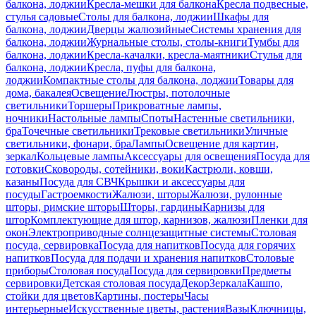
балкона, лоджии
Кресла-мешки для балкона
Кресла подвесные,
стулья садовые
Столы для балкона, лоджии
Шкафы для
балкона, лоджии
Дверцы жалюзийные
Системы хранения для
балкона, лоджии
Журнальные столы, столы-книги
Тумбы для
балкона, лоджии
Кресла-качалки, кресла-маятники
Стулья для
балкона, лоджии
Кресла, пуфы для балкона,
лоджии
Компактные столы для балкона, лоджии
Товары для
дома, бакалея
Освещение
Люстры, потолочные
светильники
Торшеры
Прикроватные лампы,
ночники
Настольные лампы
Споты
Настенные светильники,
бра
Точечные светильники
Трековые светильники
Уличные
светильники, фонари, бра
Лампы
Освещение для картин,
зеркал
Кольцевые лампы
Аксессуары для освещения
Посуда для
готовки
Сковороды, сотейники, воки
Кастрюли, ковши,
казаны
Посуда для СВЧ
Крышки и аксессуары для
посуды
Гастроемкости
Жалюзи, шторы
Жалюзи, рулонные
шторы, римские шторы
Шторы, гардины
Карнизы для
штор
Комплектующие для штор, карнизов, жалюзи
Пленки для
окон
Электроприводные солнцезащитные системы
Столовая
посуда, сервировка
Посуда для напитков
Посуда для горячих
напитков
Посуда для подачи и хранения напитков
Столовые
приборы
Столовая посуда
Посуда для сервировки
Предметы
сервировки
Детская столовая посуда
Декор
Зеркала
Кашпо,
стойки для цветов
Картины, постеры
Часы
интерьерные
Искусственные цветы, растения
Вазы
Ключницы,