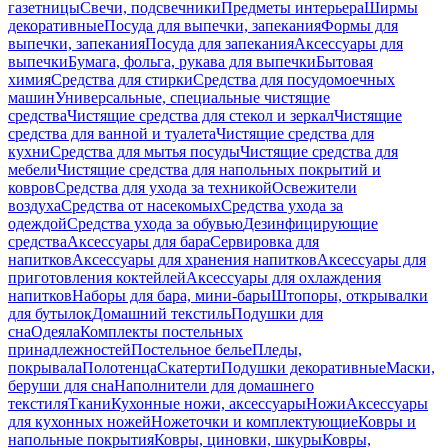
газетницы
Свечи, подсвечники
Предметы интерьера
Ширмы
декоративные
Посуда для выпечки, запекания
Формы для
выпечки, запекания
Посуда для запекания
Аксессуары для
выпечки
Бумага, фольга, рукава для выпечки
Бытовая
химия
Средства для стирки
Средства для посудомоечных
машин
Универсальные, специальные чистящие
средства
Чистящие средства для стекол и зеркал
Чистящие
средства для ванной и туалета
Чистящие средства для
кухни
Средства для мытья посуды
Чистящие средства для
мебели
Чистящие средства для напольных покрытий и
ковров
Средства для ухода за техникой
Освежители
воздуха
Средства от насекомых
Средства ухода за
одеждой
Средства ухода за обувью
Дезинфицирующие
средства
Аксессуары для бара
Сервировка для
напитков
Аксессуары для хранения напитков
Аксессуары для
приготовления коктейлей
Аксессуары для охлаждения
напитков
Наборы для бара, мини-бары
Штопоры, открывалки
для бутылок
Домашний текстиль
Подушки для
сна
Одеяла
Комплекты постельных
принадлежностей
Постельное белье
Пледы,
покрывала
Полотенца
Скатерти
Подушки декоративные
Маски,
беруши для сна
Наполнители для домашнего
текстиля
Ткани
Кухонные ножи, аксессуары
Ножи
Аксессуары
для кухонных ножей
Ножеточки и комплектующие
Ковры и
напольные покрытия
Ковры, циновки, шкуры
Ковры,