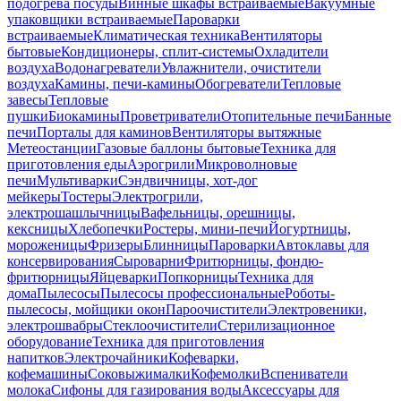
подогрева посуды
Винные шкафы встраиваемые
Вакуумные
упаковщики встраиваемые
Пароварки
встраиваемые
Климатическая техника
Вентиляторы
бытовые
Кондиционеры, сплит-системы
Охладители
воздуха
Водонагреватели
Увлажнители, очистители
воздуха
Камины, печи-камины
Обогреватели
Тепловые
завесы
Тепловые
пушки
Биокамины
Проветриватели
Отопительные печи
Банные
печи
Порталы для каминов
Вентиляторы вытяжные
Метеостанции
Газовые баллоны бытовые
Техника для
приготовления еды
Аэрогрили
Микроволновые
печи
Мультиварки
Сэндвичницы, хот-дог
мейкеры
Тостеры
Электрогрили,
электрошашлычницы
Вафельницы, орешницы,
кексницы
Хлебопечки
Ростеры, мини-печи
Йогуртницы,
мороженицы
Фризеры
Блинницы
Пароварки
Автоклавы для
консервирования
Сыроварни
Фритюрницы, фондю-
фритюрницы
Яйцеварки
Попкорницы
Техника для
дома
Пылесосы
Пылесосы профессиональные
Роботы-
пылесосы, мойщики окон
Пароочистители
Электровеники,
электрошвабры
Стеклоочистители
Стерилизационное
оборудование
Техника для приготовления
напитков
Электрочайники
Кофеварки,
кофемашины
Соковыжималки
Кофемолки
Вспениватели
молока
Сифоны для газирования воды
Аксессуары для