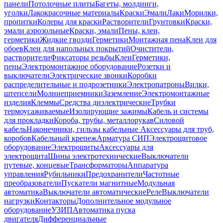
панели
Потолочные плиты
Багеты, молдинги,
уголки
Лакокрасочные материалы
Краски
Эмали
Лаки
Морилки,
пропитки
Колеры для краски
Растворители
Грунтовки
Краски,
эмали аэрозольные
Краски, эмали
Пены, клеи,
герметики
Жидкие гвозди
Герметики
Монтажная пена
Клеи для
обоев
Клеи для напольных покрытий
Очистители,
растворители
Фиксаторы резьбы
Клеи
Герметики,
пены
Электромонтажное оборудование
Розетки и
выключатели
Электрические звонки
Коробки
распределительные и подрозетники
Электропатроны
Вилки,
штепсели
Молниеприемники
Заземление
Электромонтажные
изделия
Клеммы
Средства диэлектрические
Трубки
термоусаживаемые
Изолирующие зажимы
Кабель и системы
для прокладки
Короба, трубы, металлорукав
Силовой
кабель
Наконечники, гильзы кабельные
Аксессуары для труб,
коробов
Кабельный крепеж
Арматура СИП
Электрощитовое
оборудование
Электрощиты
Аксессуары для
электрощита
Шины электротехнические
Выключатели
путевые, концевые
Трансформаторы
Аппаратура
управления
Рубильники
Предохранители
Частотные
преобразователи
Пускатели магнитные
Модульная
автоматика
Выключатели автоматические
Реле
Выключатели
нагрузки
Контакторы
Дополнительное модульное
оборудование
УЗИП
Автоматика пуска
двигателя
Дифференциальные