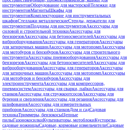
инструментов
Оборудование для мастерской
Тележки для
инструментов
Магниты
Шкафы для
инструментов
Комплектующие для инструментальных
шкафов
Стеллажи металлические
Стенды, держатели для
инструментов
Поддоны для инструментов
Аксессуары для
силовой и строительной техники
Аксессуары для
бензорезов
Аксессуары для бетоносмесителей
Аксессуары для
виброоборудования
Аксессуары для генераторов
Аксессуары
для затирочных машин
Аксессуары для мотопомп
Аксессуары
для мотобуров и бензобуров
Аксессуары для строительного
инструмента
Аксессуары пневмооборудования
Аксессуары для
бензорезов
Аксессуары для бетоносмесителей
Аксессуары для
виброоборудования
Аксессуары для генераторов
Аксессуары
для затирочных машин
Аксессуары для мотопомп
Аксессуары
для мотобуров и бензобуров
Аксессуары для
электроинструмента
Аксессуары для компрессоров,
пневмосистем
Аксессуары для сварки, пайки
Аксессуары для
станков
Аксессуары для стружкоотсосов
Аксессуары для
бурения и сверления
Аксессуары для резания
Аксессуары для
шлифования
Аксессуары для измерительных
приборов
Аксессуары для станков
Дом и сад
Садовая
техника
Триммеры, бензокосы
Цепные
пилы
Газонокосилки
Культиваторы, мотоблоки
Кусторезы,
садовые ножницы
Садовые, кормовые измельчители
Садовые