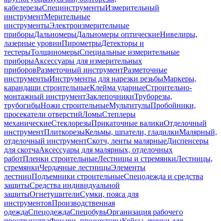
кабелерезы
Специнструменты
Измерительный
инструмент
Мерительные
инструменты
Электроизмерительные
приборы
Дальномеры
Дальномеры оптические
Нивелиры,
лазерные уровни
Пирометры
Детекторы и
тестеры
Толщиномеры
Специальные измерительные
приборы
Аксессуары для измерительных
приборов
Разметочный инструмент
Разметочные
инструменты
Инструменты для нарезки резьбы
Маркеры,
карандаши строительные
Клейма ударные
Строительно-
монтажный инструмент
Заклепочники
Труборезы,
трубогибы
Ножи строительные
Мультитулы
Пробойники,
просекатели отверстий
Ломы
Степлеры
механические
Стеклорезы
Прикаточные валики
Отделочный
инструмент
Плиткорезы
Кельмы, шпатели, гладилки
Малярный,
отделочный инструмент
Скотч, ленты малярные
Диспенсеры
для скотча
Аксессуары для малярных, отделочных
работ
Пленки строительные
Лестницы и стремянки
Лестницы,
стремянки
Чердачные лестницы
Элементы
лестниц
Подъемники строительные
Спецодежда и средства
защиты
Средства индивидуальной
защиты
Огнетушители
Сумки, пояса для
инструментов
Производственная
одежда
Спецодежда
Спецобувь
Организация рабочего
пространства
Фонари, прожекторы
Кейсы, ящики для