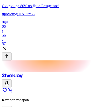
Скидки до 80% ко Дню Рождения!
промокод HAPPY22
0
дн
06
:
56
:
57
Каталог товаров