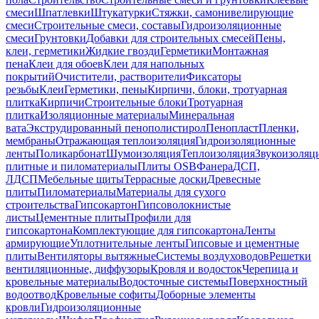
смеси
Шпатлевки
Штукатурки
Стяжки, самонивелирующие
смеси
Строительные смеси, составы
Гидроизоляционные
смеси
Грунтовки
Добавки для строительных смесей
Пены,
клеи, герметики
Жидкие гвозди
Герметики
Монтажная
пена
Клеи для обоев
Клеи для напольных
покрытий
Очистители, растворители
Фиксаторы
резьбы
Клеи
Герметики, пены
Кирпичи, блоки, тротуарная
плитка
Кирпичи
Строительные блоки
Тротуарная
плитка
Изоляционные материалы
Минеральная
вата
Экструдированный пенополистирол
Пенопласт
Пленки,
мембраны
Отражающая теплоизоляция
Гидроизоляционные
ленты
Поликарбонат
Шумоизоляция
Теплоизоляция
Звукоизоляц
плитные и пиломатериалы
Плиты OSB
Фанера
ДСП,
ЛДСП
Мебельные щиты
Террасные доски
Древесные
плиты
Пиломатериалы
Материалы для сухого
строительства
Гипсокартон
Гипсоволокнистые
листы
Цементные плиты
Профили для
гипсокартона
Комплектующие для гипсокартона
Ленты
армирующие
Уплотнительные ленты
Гипсовые и цементные
плиты
Вентиляторы вытяжные
Системы воздуховодов
Решетки
вентиляционные, диффузоры
Кровля и водосток
Черепица и
кровельные материалы
Водосточные системы
Поверхностный
водоотвод
Кровельные софиты
Доборные элементы
кровли
Гидроизоляционные