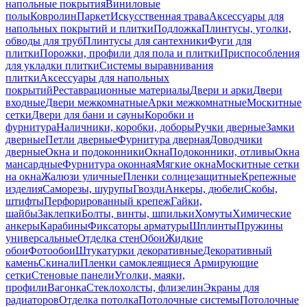
напольные покрытия
Виниловые
полы
Ковролин
Паркет
Искусственная трава
Аксессуары для
напольных покрытий и плитки
Подложка
Плинтусы, уголки,
обводы для труб
Плинтусы для сантехники
Фуги для
плитки
Порожки, профили для пола и плитки
Приспособления
для укладки плитки
Системы выравнивания
плитки
Аксессуары для напольных
покрытий
Реставрационные материалы
Двери и арки
Двери
входные
Двери межкомнатные
Арки межкомнатные
Москитные
сетки
Двери для бани и сауны
Коробки и
фурнитура
Наличники, коробки, доборы
Ручки дверные
Замки
дверные
Петли дверные
Фурнитура дверная
Доводчики
дверные
Окна и подоконники
Окна
Подоконники, отливы
Окна
мансардные
Фурнитура оконная
Мягкие окна
Москитные сетки
на окна
Жалюзи уличные
Пленки солнцезащитные
Крепежные
изделия
Саморезы, шурупы
Гвозди
Анкеры, дюбели
Скобы,
штифты
Перфорированный крепеж
Гайки,
шайбы
Заклепки
Болты, винты, шпильки
Хомуты
Химические
анкеры
Карабины
Фиксаторы арматуры
Шплинты
Пружины
универсальные
Отделка стен
Обои
Жидкие
обои
Фотообои
Штукатурки декоративные
Декоративный
камень
Скинали
Пленки самоклеящиеся
Армирующие
сетки
Стеновые панели
Уголки, маяки,
профили
Вагонка
Стеклохолсты, флизелин
Экраны для
радиаторов
Отделка потолка
Потолочные системы
Потолочные