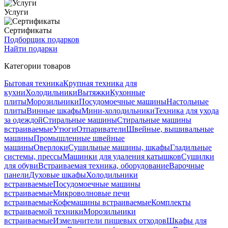
Услуги
Сертификаты
Подборщик подарков
Найти подарки
Категории товаров
Бытовая техника
Крупная техника для
кухни
Холодильники
Вытяжки
Кухонные
плиты
Морозильники
Посудомоечные машины
Настольные
плиты
Винные шкафы
Мини-холодильники
Техника для ухода
за одеждой
Стиральные машины
Стиральные машины
встраиваемые
Утюги
Отпариватели
Швейные, вышивальные
машины
Промышленные швейные
машины
Оверлоки
Сушильные машины, шкафы
Гладильные
системы, прессы
Машинки для удаления катышков
Сушилки
для обуви
Встраиваемая техника, оборудование
Варочные
панели
Духовые шкафы
Холодильники
встраиваемые
Посудомоечные машины
встраиваемые
Микроволновые печи
встраиваемые
Кофемашины встраиваемые
Комплекты
встраиваемой техники
Морозильники
встраиваемые
Измельчители пищевых отходов
Шкафы для