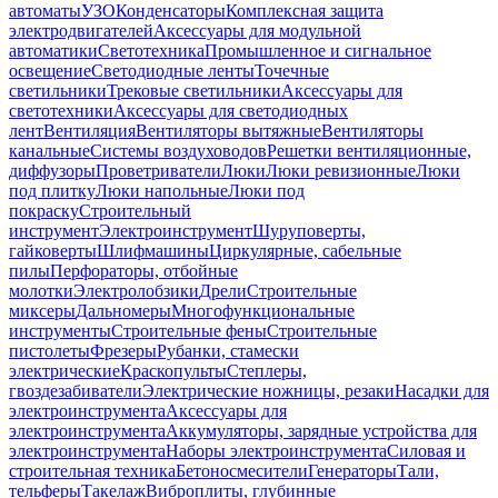
автоматы
УЗО
Конденсаторы
Комплексная защита
электродвигателей
Аксессуары для модульной
автоматики
Светотехника
Промышленное и сигнальное
освещение
Светодиодные ленты
Точечные
светильники
Трековые светильники
Аксессуары для
светотехники
Аксессуары для светодиодных
лент
Вентиляция
Вентиляторы вытяжные
Вентиляторы
канальные
Системы воздуховодов
Решетки вентиляционные,
диффузоры
Проветриватели
Люки
Люки ревизионные
Люки
под плитку
Люки напольные
Люки под
покраску
Строительный
инструмент
Электроинструмент
Шуруповерты,
гайковерты
Шлифмашины
Циркулярные, сабельные
пилы
Перфораторы, отбойные
молотки
Электролобзики
Дрели
Строительные
миксеры
Дальномеры
Многофункциональные
инструменты
Строительные фены
Строительные
пистолеты
Фрезеры
Рубанки, стамески
электрические
Краскопульты
Степлеры,
гвоздезабиватели
Электрические ножницы, резаки
Насадки для
электроинструмента
Аксессуары для
электроинструмента
Аккумуляторы, зарядные устройства для
электроинструмента
Наборы электроинструмента
Силовая и
строительная техника
Бетоносмесители
Генераторы
Тали,
тельферы
Такелаж
Виброплиты, глубинные