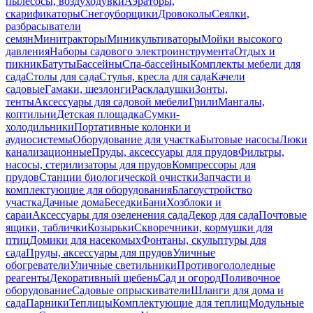
пылесосы, воздуходувки
Аэраторы,
скарификаторы
Снегоуборщики
Дровоколы
Сеялки,
разбрасыватели
семян
Минитракторы
Миникультиваторы
Мойки высокого
давления
Наборы садового электроинструмента
Отдых и
пикник
Батуты
Бассейны
Спа-бассейны
Комплекты мебели для
сада
Столы для сада
Стулья, кресла для сада
Качели
садовые
Гамаки, шезлонги
Раскладушки
Зонты,
тенты
Аксессуары для садовой мебели
Грили
Мангалы,
коптильни
Детская площадка
Сумки-
холодильники
Портативные колонки и
аудиосистемы
Оборудование для участка
Бытовые насосы
Люки
канализационные
Пруды, аксессуары для прудов
Фильтры,
насосы, стерилизаторы для прудов
Компрессоры для
прудов
Станции биологической очистки
Запчасти и
комплектующие для оборудования
Благоустройство
участка
Дачные дома
Беседки
Бани
Хозблоки и
сараи
Аксессуары для озеленения сада
Декор для сада
Почтовые
ящики, таблички
Козырьки
Скворечники, кормушки для
птиц
Домики для насекомых
Фонтаны, скульптуры для
сада
Пруды, аксессуары для прудов
Уличные
обогреватели
Уличные светильники
Противогололедные
реагенты
Декоративный щебень
Сад и огород
Поливочное
оборудование
Садовые опрыскиватели
Шланги для дома и
сада
Парники
Теплицы
Комплектующие для теплиц
Модульные