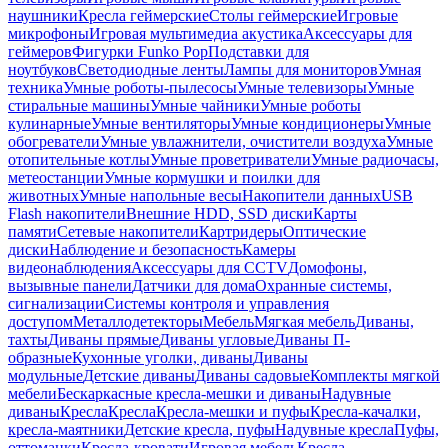
наушники
Кресла геймерские
Столы геймерские
Игровые
микрофоны
Игровая мультимедиа акустика
Аксессуары для
геймеров
Фигурки Funko Pop
Подставки для
ноутбуков
Светодиодные ленты
Лампы для мониторов
Умная
техника
Умные роботы-пылесосы
Умные телевизоры
Умные
стиральные машины
Умные чайники
Умные роботы
кулинарные
Умные вентиляторы
Умные кондиционеры
Умные
обогреватели
Умные увлажнители, очистители воздуха
Умные
отопительные котлы
Умные проветриватели
Умные радиочасы,
метеостанции
Умные кормушки и поилки для
животных
Умные напольные весы
Накопители данных
USB
Flash накопители
Внешние HDD, SSD диски
Карты
памяти
Сетевые накопители
Картридеры
Оптические
диски
Наблюдение и безопасность
Камеры
видеонаблюдения
Аксессуары для CCTV
Домофоны,
вызывные панели
Датчики для дома
Охранные системы,
сигнализации
Системы контроля и управления
доступом
Металлодетекторы
Мебель
Мягкая мебель
Диваны,
тахты
Диваны прямые
Диваны угловые
Диваны П-
образные
Кухонные уголки, диваны
Диваны
модульные
Детские диваны
Диваны садовые
Комплекты мягкой
мебели
Бескаркасные кресла-мешки и диваны
Надувные
диваны
Кресла
Кресла
Кресла-мешки и пуфы
Кресла-качалки,
кресла-маятники
Детские кресла, пуфы
Надувные кресла
Пуфы,
оттоманки
Кресла-кровати
Игровая мебель
Кресла