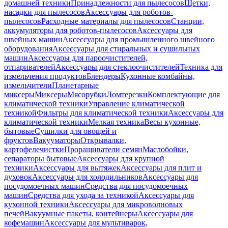
домашней техники
Принадлежности для пылесосов
Щетки,
насадки для пылесосов
Аксессуары для роботов-
пылесосов
Расходные материалы для пылесосов
Станции,
аккумуляторы для роботов-пылесосов
Аксессуары для
швейных машин
Аксессуары для промышленного швейного
оборудования
Аксессуары для стиральных и сушильных
машин
Аксессуары для пароочистителей,
отпаривателей
Аксессуары для стеклоочистителей
Техника для
измельчения продуктов
Блендеры
Кухонные комбайны,
измельчители
Планетарные
миксеры
Миксеры
Мясорубки
Ломтерезки
Комплектующие для
климатической техники
Управление климатической
техникой
Фильтры для климатической техники
Аксессуары для
климатической техники
Мелкая техника
Весы кухонные,
бытовые
Сушилки для овощей и
фруктов
Вакууматоры
Открывалки,
картофелечистки
Проращиватели семян
Маслобойки,
сепараторы бытовые
Аксессуары для крупной
техники
Аксессуары для вытяжек
Аксессуары для плит и
духовок
Аксессуары для холодильников
Аксессуары для
посудомоечных машин
Средства для посудомоечных
машин
Средства для ухода за техникой
Аксессуары для
кухонной техники
Аксессуары для микроволновых
печей
Вакуумные пакеты, контейнеры
Аксессуары для
кофемашин
Аксессуары для мультиварок,