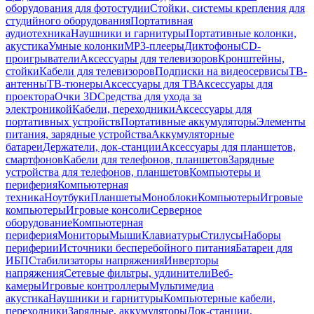
оборудования для фотостудии
Стойки, системы крепления для
студийного оборудования
Портативная
аудиотехника
Наушники и гарнитуры
Портативные колонки,
акустика
Умные колонки
MP3-плееры
Диктофоны
CD-
проигрыватели
Аксессуары для телевизоров
Кронштейны,
стойки
Кабели для телевизоров
Подписки на видеосервисы
ТВ-
антенны
ТВ-тюнеры
Аксессуары для ТВ
Аксессуары для
проектора
Очки 3D
Средства для ухода за
электроникой
Кабели, переходники
Аксессуары для
портативных устройств
Портативные аккумуляторы
Элементы
питания, зарядные устройства
Аккумуляторные
батареи
Держатели, док-станции
Аксессуары для планшетов,
смартфонов
Кабели для телефонов, планшетов
Зарядные
устройства для телефонов, планшетов
Компьютеры и
периферия
Компьютерная
техника
Ноутбуки
Планшеты
Моноблоки
Компьютеры
Игровые
компьютеры
Игровые консоли
Серверное
оборудование
Компьютерная
периферия
Мониторы
Мыши
Клавиатуры
Стилусы
Наборы
периферии
Источники бесперебойного питания
Батареи для
ИБП
Стабилизаторы напряжения
Инверторы
напряжения
Сетевые фильтры, удлинители
Веб-
камеры
Игровые контроллеры
Мультимедиа
акустика
Наушники и гарнитуры
Компьютерные кабели,
переходники
Зарядные, аккумуляторы
Док-станции,