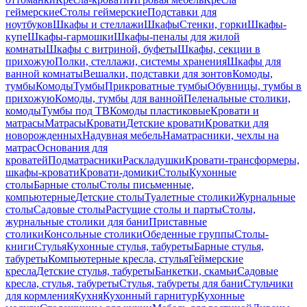
геймерские
Столы геймерские
Подставки для
ноутбуков
Шкафы и стеллажи
Шкафы
Стенки, горки
Шкафы-
купе
Шкафы-гармошки
Шкафы-пеналы для жилой
комнаты
Шкафы с витриной, буфеты
Шкафы, секции в
прихожую
Полки, стеллажи, системы хранения
Шкафы для
ванной комнаты
Вешалки, подставки для зонтов
Комоды,
тумбы
Комоды
Тумбы
Прикроватные тумбы
Обувницы, тумбы в
прихожую
Комоды, тумбы для ванной
Пеленальные столики,
комоды
Тумбы под ТВ
Комоды пластиковые
Кровати и
матрасы
Матрасы
Кровати
Детские кровати
Кроватки для
новорожденных
Надувная мебель
Наматрасники, чехлы на
матрас
Основания для
кроватей
Подматрасники
Раскладушки
Кровати-трансформеры,
шкафы-кровати
Кровати-домики
Столы
Кухонные
столы
Барные столы
Столы письменные,
компьютерные
Детские столы
Туалетные столики
Журнальные
столы
Садовые столы
Растущие столы и парты
Столы,
журнальные столики для бани
Приставные
столики
Консольные столики
Обеденные группы
Столы-
книги
Стулья
Кухонные стулья, табуреты
Барные стулья,
табуреты
Компьютерные кресла, стулья
Геймерские
кресла
Детские стулья, табуреты
Банкетки, скамьи
Садовые
кресла, стулья, табуреты
Стулья, табуреты для бани
Стульчики
для кормления
Кухня
Кухонный гарнитур
Кухонные