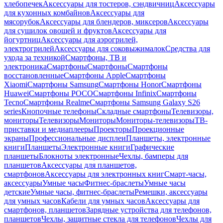
хлебопечек
Аксессуары для тостеров, сэндвичниц
Аксессуары
для кухонных комбайнов
Аксессуары для
мясорубок
Аксессуары для блендеров, миксеров
Аксессуары
для сушилок овощей и фруктов
Аксессуары для
йогуртниц
Аксессуары для аэрогрилей,
электрогрилей
Аксессуары для соковыжималок
Средства для
ухода за техникой
Смартфоны, ТВ и
электроника
Смартфоны
Смартфоны
Смартфоны
восстановленные
Смартфоны Apple
Смартфоны
Xiaomi
Смартфоны Samsung
Смартфоны Honor
Смартфоны
Huawei
Смартфоны POCO
Смартфоны Infinix
Смартфоны
Tecno
Смартфоны Realme
Смартфоны Samsung Galaxy S26
series
Кнопочные телефоны
Складные смартфоны
Телевизоры,
мониторы
Телевизоры
Мониторы
Мониторы-телевизоры
ТВ-
приставки и медиаплееры
Проекторы
Проекционные
экраны
Профессиональные дисплеи
Планшеты, электронные
книги
Планшеты
Электронные книги
Графические
планшеты
Блокноты электронные
Чехлы, бамперы для
планшетов
Аксессуары для планшетов,
смартфонов
Аксессуары для электронных книг
Смарт-часы,
аксессуары
Умные часы
Фитнес-браслеты
Умные часы
детские
Умные часы, фитнес-браслеты
Ремешки, аксессуары
для умных часов
Кабели для умных часов
Аксессуары для
смартфонов, планшетов
Зарядные устройства для телефонов,
планшетов
Чехлы, защитные стекла для телефонов
Чехлы для