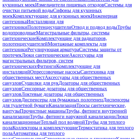
кухонных моек
Измельчители пищевых отходов
Системы для
очистки питьевой воды
Сифоны для кухонных
моек
Комплектующие для кухонных моек
Инженерная
сантехника
Инсталляции для
сантехники
Полотенцесушители
Отвод и подвод воды
Трубы
водопроводные
Магистральные фильтры, системы
сантехнические
Комплектующие для радиаторов,
полотенцесушителей
Монтажные комплекты для
сантехники
Регулирующая арматура
Системы защиты от
протечек
Люки сантехнические
Аксессуары для
магистральных фильтров, систем
сантехнических
Фитинги
Комплектующие для
инсталляций
Опрессовочные насосы
Сантехника для
общественных мест
Аксессуары для общественных
санузлов
Сушилки для рук
Дозаторы для общественных
санузлов
Сенсорные дозаторы для общественных
санузлов
Локтевые дозаторы для общественных
санузлов
Диспенсеры для бумажных полотенец
Диспенсеры
для туалетной бумаги
Канализация
Тросы сантехнические,
вантузы
Прочистные машины
Трубы, фитинги внутренней
канализации
Трубы, фитинги наружной канализации
Люки
канализационные
Теплый пол водяной
Трубы для теплого
пола
Коллекторы и комплектующие
Термостатика для теплого
пола
Автоматика для теплого
пола
Строительство
Строительные смеси и грунтовки
Клеевые