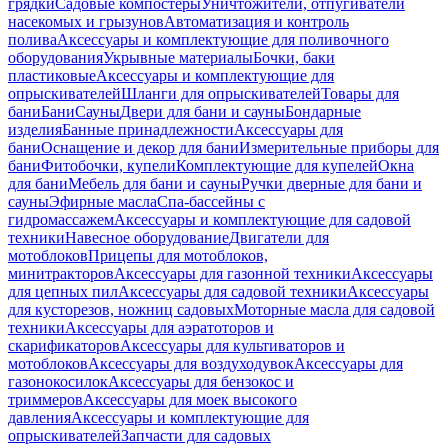
грядки
Садовые компостеры
Уничтожители, отпугиватели
насекомых и грызунов
Автоматизация и контроль
полива
Аксессуары и комплектующие для поливочного
оборудования
Укрывные материалы
Бочки, баки
пластиковые
Аксессуары и комплектующие для
опрыскивателей
Шланги для опрыскивателей
Товары для
бани
Бани
Сауны
Двери для бани и сауны
Бондарные
изделия
Банные принадлежности
Аксессуары для
бани
Оснащение и декор для бани
Измерительные приборы для
бани
Фитобочки, купели
Комплектующие для купелей
Окна
для бани
Мебель для бани и сауны
Ручки дверные для бани и
сауны
Эфирные масла
Спа-бассейны с
гидромассажем
Аксессуары и комплектующие для садовой
техники
Навесное оборудование
Двигатели для
мотоблоков
Прицепы для мотоблоков,
минитракторов
Аксессуары для газонной техники
Аксессуары
для цепных пил
Аксессуары для садовой техники
Аксессуары
для кусторезов, ножниц садовых
Моторные масла для садовой
техники
Аксессуары для аэратоторов и
скарификаторов
Аксессуары для культиваторов и
мотоблоков
Аксессуары для воздуходувок
Аксессуары для
газонокосилок
Аксессуары для бензокос и
триммеров
Аксессуары для моек высокого
давления
Аксессуары и комплектующие для
опрыскивателей
Запчасти для садовых