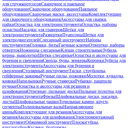
для стружкоотсосов
Сварочное и паяльное
оборудование
Сварочное оборудование
Паяльное
оборудование
Сварочные маски, аксессуары
Комплектующие
для сварочного оборудования
Аксессуары для сварки,
пайки
Оснастка для электроинструмента
Оснастка, наборы
оснастки
Насадки для граверов
Щетки для
электроинструмента
Развертки
Пуансоны
Щетки для
электродвигателей
Слесарный инструмент
Наборы
инструментов
Головки, биты
Гаечные ключи
Отвертки, наборы
отверток
Ножницы слесарные
Клещи строительные
Зубила,
керны, выколотки
Щетки слесарные
Оснастка и аксессуары для
бурения и сверления
Сверла, буры, зенкеры
Коронки
Зубила для
электроинструмента
Аксессуары для бурения и
сверления
Столярный инструмент
Тиски, струбцины,
гейферные зажимы
Ручные пилы, ножовки
Молотки, кувалды,
киянки
Напильники
Ручные стамески
Рубанки, рашпили
ручные
Оснастка и аксессуары для резания и
шлифования
Отрезные, пильные диски
Пильные полотна для
электроинструмента
Фрезы
Шлифовальные диски, насадки,
листы
Шлифовальные чашки
Точильные камни, круги,
сегменты
Полировальные валы
Направляющие
шины
Комплектующие для резания
Аксессуары для
резания
Аксессуары для шлифования
Электромонтажный
инструмент
Обжимной инструмент
Плоскогубцы,
круглогубцы
Кусачки, болторезы,