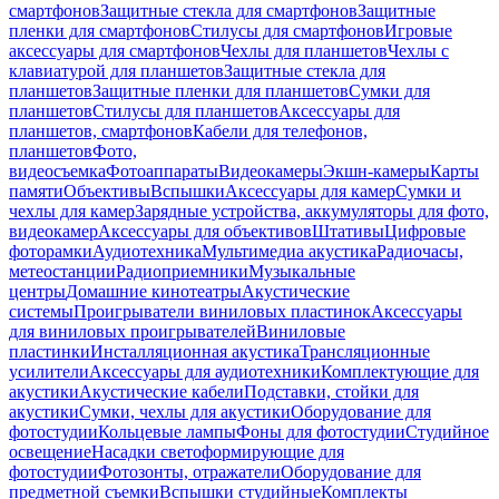
смартфонов
Защитные стекла для смартфонов
Защитные
пленки для смартфонов
Стилусы для смартфонов
Игровые
аксессуары для смартфонов
Чехлы для планшетов
Чехлы с
клавиатурой для планшетов
Защитные стекла для
планшетов
Защитные пленки для планшетов
Сумки для
планшетов
Стилусы для планшетов
Аксессуары для
планшетов, смартфонов
Кабели для телефонов,
планшетов
Фото,
видеосъемка
Фотоаппараты
Видеокамеры
Экшн-камеры
Карты
памяти
Объективы
Вспышки
Аксессуары для камер
Сумки и
чехлы для камер
Зарядные устройства, аккумуляторы для фото,
видеокамер
Аксессуары для объективов
Штативы
Цифровые
фоторамки
Аудиотехника
Мультимедиа акустика
Радиочасы,
метеостанции
Радиоприемники
Музыкальные
центры
Домашние кинотеатры
Акустические
системы
Проигрыватели виниловых пластинок
Аксессуары
для виниловых проигрывателей
Виниловые
пластинки
Инсталляционная акустика
Трансляционные
усилители
Аксессуары для аудиотехники
Комплектующие для
акустики
Акустические кабели
Подставки, стойки для
акустики
Сумки, чехлы для акустики
Оборудование для
фотостудии
Кольцевые лампы
Фоны для фотостудии
Студийное
освещение
Насадки светоформирующие для
фотостудии
Фотозонты, отражатели
Оборудование для
предметной съемки
Вспышки студийные
Комплекты