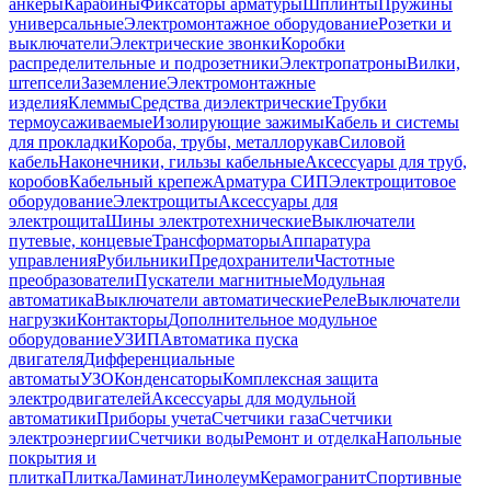
анкеры
Карабины
Фиксаторы арматуры
Шплинты
Пружины
универсальные
Электромонтажное оборудование
Розетки и
выключатели
Электрические звонки
Коробки
распределительные и подрозетники
Электропатроны
Вилки,
штепсели
Заземление
Электромонтажные
изделия
Клеммы
Средства диэлектрические
Трубки
термоусаживаемые
Изолирующие зажимы
Кабель и системы
для прокладки
Короба, трубы, металлорукав
Силовой
кабель
Наконечники, гильзы кабельные
Аксессуары для труб,
коробов
Кабельный крепеж
Арматура СИП
Электрощитовое
оборудование
Электрощиты
Аксессуары для
электрощита
Шины электротехнические
Выключатели
путевые, концевые
Трансформаторы
Аппаратура
управления
Рубильники
Предохранители
Частотные
преобразователи
Пускатели магнитные
Модульная
автоматика
Выключатели автоматические
Реле
Выключатели
нагрузки
Контакторы
Дополнительное модульное
оборудование
УЗИП
Автоматика пуска
двигателя
Дифференциальные
автоматы
УЗО
Конденсаторы
Комплексная защита
электродвигателей
Аксессуары для модульной
автоматики
Приборы учета
Счетчики газа
Счетчики
электроэнергии
Счетчики воды
Ремонт и отделка
Напольные
покрытия и
плитка
Плитка
Ламинат
Линолеум
Керамогранит
Спортивные