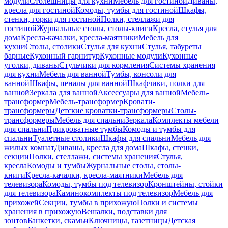
модули
Столешницы для кухни
Мебель для гостиной
Диваны,
кресла для гостиной
Комоды, тумбы для гостиной
Шкафы,
стенки, горки для гостиной
Полки, стеллажи для
гостиной
Журнальные столы, столы-книги
Кресла, стулья для
дома
Кресла-качалки, кресла-маятники
Мебель для
кухни
Столы, столики
Стулья для кухни
Стулья, табуреты
барные
Кухонный гарнитур
Кухонные модули
Кухонные
уголки, диваны
Стульчики для кормления
Системы хранения
для кухни
Мебель для ванной
Тумбы, консоли для
ванной
Шкафы, пеналы для ванной
Шкафчики, полки для
ванной
Зеркала для ванной
Аксессуары для ванной
Мебель-
трансформер
Мебель-трансформер
Кровати-
трансформеры
Детские кроватки-трансформеры
Столы-
трансформеры
Мебель для спальни
Зеркала
Комплекты мебели
для спальни
Прикроватные тумбы
Комоды и тумбы для
спальни
Туалетные столики
Шкафы для спальни
Мебель для
жилых комнат
Диваны, кресла для дома
Шкафы, стенки,
секции
Полки, стеллажи, системы хранения
Стулья,
кресла
Комоды и тумбы
Журнальные столы, столы-
книги
Кресла-качалки, кресла-маятники
Мебель для
телевизора
Комоды, тумбы под телевизор
Кронштейны, стойки
для телевизора
Каминокомплекты под телевизор
Мебель для
прихожей
Секции, тумбы в прихожую
Полки и системы
хранения в прихожую
Вешалки, подставки для
зонтов
Банкетки, скамьи
Ключницы, газетницы
Детская