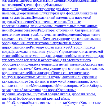
материалы
Шифер
Профнастил
Рулонная кровля
Кровельная
вентиляция
Отделка фасада
Фасадные
панели
Сайдинг
Комплектующие для фасадных
панелей
Декоративные штукатурки для фасада
Клинкерная
плитка для фасада
Декоративный камень для наружной
отделки
Отопление
Отопительные котлы
Газовые
колонки
Камины, печи-камины
Отопительные печи
Банные
печи
Водонагреватели
Радиаторы отопления, батареи
Теплый
пол
Теплые плинтусы
Системы антиобледенения
Управление
климатической техникой
Комплектующие для отопительного
оборудования
Стабилизаторы напряжения
Насосы
циркуляционные
Регулирующая арматура
Отвод и подвод
воды
Дымоходы и комплектующие
Управление климатической
техникой
Комплектующие для радиаторов
Комплектующие для
теплого пола
Топливо и аксессуары для отопительного
оборудования
Комплектующие для печей, каминов
Аксессуары
для каминов, печей
Комплектующие для отопительных котлов,
водонагревателей
Канализация
Тросы сантехнические,
вантузы
Прочистные машины
Трубы, фитинги внутренней
канализации
Трубы, фитинги наружной канализации
Люки
канализационные
Металлопрокат
Металлопрокат
Сваи
Заборы,
ограждения
Автоматика для ворот
Крепежные
изделия
Саморезы, шурупы
Гвозди
Анкеры, дюбели
Скобы,
штифты
Перфорированный крепеж
Гайки,
шайбы
Заклепки
Болты, винты, шпильки
Хомуты
Химические