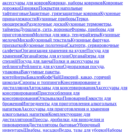
аксессуары для ковров
Коврики, наборы ковриков
Ковровые
дорожки
Циновки
Покрытия напольные
тафтинговые
Защитные, грязезащитные коврики
Кухонные
принадлежности
Кухонные приборы
Терки,
овощерезки
Разделочные доски
Кухонные термометры,
таймеры
Дуршлаги, сита, воронки
Формы, приборы для
приготовления
Молотки для мяса, тендерайзеры
Кухонные
мелочи
Миски
Кухонный текстиль
Кухонные фартуки,
прихватки
Кухонные полотенца
Скатерти, сервировочные
салфетки
Организация хранения на кухне
Посуда для
хранения
Органайзеры для кухни
Органайзеры для
специй
Посуда для ланча
Полки и аксессуары на
рейлинги
Рейлинги для кухни
Одноразовая посуда,
упаковка
Вакуумные пакеты,
контейнеры
Бакалея
Кофе
Чай
Цикорий, какао, горячий
шоколад
Сиропы и топпинги
Консервирование и
дистилляция
Автоклавы для консервирования
Аксессуары для
консервирования
Приспособления для
консервирования
Открывалки
Пивоварни
Емкости для
брожения
Ингредиенты для приготовления алкогольных
напитков
Аксессуары для приготовления и хранения
алкогольных напитков
Комплектующие для
дистилляторов
Прессы, дробилки для виноделия и
пивоварения
Дистилляторы бытовые
Уборочный
инвентарь
Швабры, насадки
Ведра, тазы для уборки
Наборы