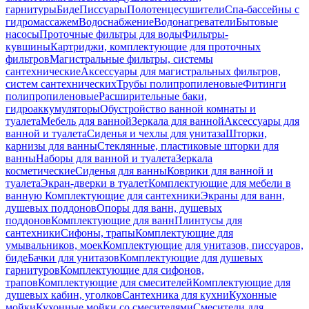
гарнитуры
Биде
Писсуары
Полотенцесушители
Спа-бассейны с
гидромассажем
Водоснабжение
Водонагреватели
Бытовые
насосы
Проточные фильтры для воды
Фильтры-
кувшины
Картриджи, комплектующие для проточных
фильтров
Магистральные фильтры, системы
сантехнические
Аксессуары для магистральных фильтров,
систем сантехнических
Трубы полипропиленовые
Фитинги
полипропиленовые
Расширительные баки,
гидроаккумуляторы
Обустройство ванной комнаты и
туалета
Мебель для ванной
Зеркала для ванной
Аксессуары для
ванной и туалета
Сиденья и чехлы для унитаза
Шторки,
карнизы для ванны
Стеклянные, пластиковые шторки для
ванны
Наборы для ванной и туалета
Зеркала
косметические
Сиденья для ванны
Коврики для ванной и
туалета
Экран-дверки в туалет
Комплектующие для мебели в
ванную
Комплектующие для сантехники
Экраны для ванн,
душевых поддонов
Опоры для ванн, душевых
поддонов
Комплектующие для ванн
Плинтусы для
сантехники
Сифоны, трапы
Комплектующие для
умывальников, моек
Комплектующие для унитазов, писсуаров,
биде
Бачки для унитазов
Комплектующие для душевых
гарнитуров
Комплектующие для сифонов,
трапов
Комплектующие для смесителей
Комплектующие для
душевых кабин, уголков
Сантехника для кухни
Кухонные
мойки
Кухонные мойки со смесителями
Смесители для