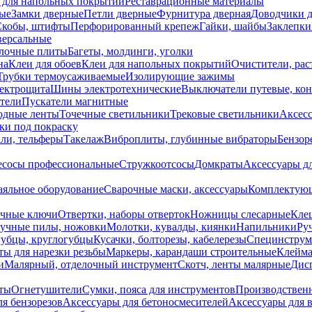
 для напольных покрытий
Реставрационные материалы
ые
Замки дверные
Петли дверные
Фурнитура дверная
Доводчики 
Скобы, штифты
Перфорированный крепеж
Гайки, шайбы
Заклепки
ерсальные
лочные плиты
Багеты, молдинги, уголки
на
Клеи для обоев
Клеи для напольных покрытий
Очистители, рас
Трубки термоусаживаемые
Изолирующие зажимы
лектрощита
Шины электротехнические
Выключатели путевые, ко
атели
Пускатели магнитные
одные ленты
Точечные светильники
Трековые светильники
Аксесс
и под покраску
ли, тельферы
Такелаж
Виброплиты, глубинные вибраторы
Бензор
сосы профессиональные
Стружкоотсосы
Домкраты
Аксессуары д
аяльное оборудование
Сварочные маски, аксессуары
Комплектующ
ечные ключи
Отвертки, наборы отверток
Ножницы слесарные
Кле
учные пилы, ножовки
Молотки, кувалды, киянки
Напильники
Ру
убцы, круглогубцы
Кусачки, болторезы, кабелерезы
Специнструм
ы для нарезки резьбы
Маркеры, карандаши строительные
Клейма
и
Малярный, отделочный инструмент
Скотч, ленты малярные
Дисп
иты
Огнетушители
Сумки, пояса для инструментов
Производствен
я бензорезов
Аксессуары для бетоносмесителей
Аксессуары для 