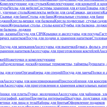
Комплектующие для стульев
Комплектующие для кроватей и кро
итура
Чехлы для мебели
Системы хранения для кухни
Товары для 
, уличные столы
Комплекты мебели для сада
Гамаки, шезлонги
Ка
Скамьи для бани
Столы для бани
Журнальные столики для бани
лоджии
Кресла-мешки для балкона
Кресла подвесные, стулья садо
оджии
Журнальные столы, столы-книги
Тумбы для балкона, лодж
я балкона, лоджии
ши, казаны
Посуда для СВЧ
Крышки и аксессуары для посуды
Гаст
орячих напитков
Посуда для подачи и хранения напитков
Столовы
Посуда для запекания
Аксессуары для выпечки
Бумага, фольга, р
хранения напитков
Аксессуары для приготовления коктейлей
Аксе
ожей
Ножеточки и комплектующие
ки
Разделочные доски
Кухонные термометры, таймеры
Дуршлаги, 
ры для кухни
Органайзеры для специй
Посуда для ланча
Полки и 
ия
Аксессуары для консервирования
Приспособления для консер
ков
Аксессуары для приготовления и хранения алкогольных напи
йники для плиты
Турки, молочники
Аксессуары для чайников, э
отографий, картин
Предметы интерьера
Шкатулки, подставки дл
етики для лица и тела
Наборы для бритья
Оформление подарков
льтры для воды
Фильтры-кувшины
Картриджи, комплектующие д