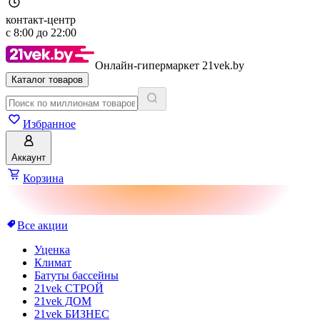
контакт-центр
с
8:00
до
22:00
Онлайн-гипермаркет 21vek.by
Каталог товаров
Избранное
Аккаунт
Корзина
Все акции
Уценка
Климат
Батуты бассейны
21vek СТРОЙ
21vek ДОМ
21vek БИЗНЕС