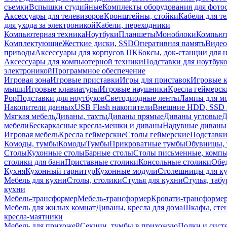
съемки
Вспышки студийные
Комплекты оборудования для фото
Аксессуары для телевизоров
Кронштейны, стойки
Кабели для т
для ухода за электроникой
Кабели, переходники
Компьютерная техника
Ноутбуки
Планшеты
Моноблоки
Компью
Комплектующие
Жесткие диски, SSD
Оперативная память
Видео
приводы
Аксессуары для корпусов ПК
Боксы, док-станции для 
Аксессуары для компьютерной техники
Подставки для ноутбук
электроникой
Программное обеспечение
Игровая зона
Игровые приставки
Игры для приставок
Игровые 
мыши
Игровые клавиатуры
Игровые наушники
Кресла геймерск
Pop
Подставки для ноутбуков
Светодиодные ленты
Лампы для м
Накопители данных
USB Flash накопители
Внешние HDD, SSD 
Мягкая мебель
Диваны, тахты
Диваны прямые
Диваны угловые
Д
мебели
Бескаркасные кресла-мешки и диваны
Надувные диваны
Игровая мебель
Кресла геймерские
Столы геймерские
Подставки
Комоды, тумбы
Комоды
Тумбы
Прикроватные тумбы
Обувницы, 
Столы
Кухонные столы
Барные столы
Столы письменные, комп
столики для бани
Приставные столики
Консольные столики
Обе
Кухня
Кухонный гарнитур
Кухонные модули
Столешницы для к
Мебель для кухни
Столы, столики
Стулья для кухни
Стулья, таб
кухни
Мебель-трансформер
Мебель-трансформер
Кровати-трансформе
Мебель для жилых комнат
Диваны, кресла для дома
Шкафы, стен
кресла-маятники
Мебель для прихожей
Секции, тумбы в прихожую
Полки и сист