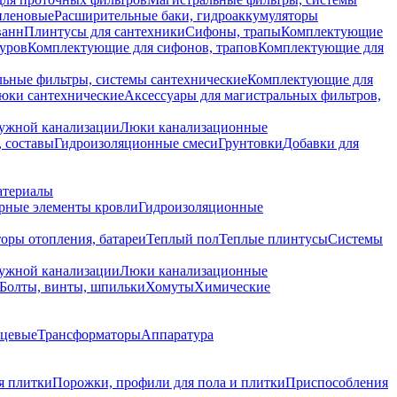
иленовые
Расширительные баки, гидроаккумуляторы
ванн
Плинтусы для сантехники
Сифоны, трапы
Комплектующие
уров
Комплектующие для сифонов, трапов
Комплектующие для
ьные фильтры, системы сантехнические
Комплектующие для
юки сантехнические
Аксессуары для магистральных фильтров,
ружной канализации
Люки канализационные
 составы
Гидроизоляционные смеси
Грунтовки
Добавки для
атериалы
рные элементы кровли
Гидроизоляционные
оры отопления, батареи
Теплый пол
Теплые плинтусы
Системы
ружной канализации
Люки канализационные
Болты, винты, шпильки
Хомуты
Химические
нцевые
Трансформаторы
Аппаратура
я плитки
Порожки, профили для пола и плитки
Приспособления