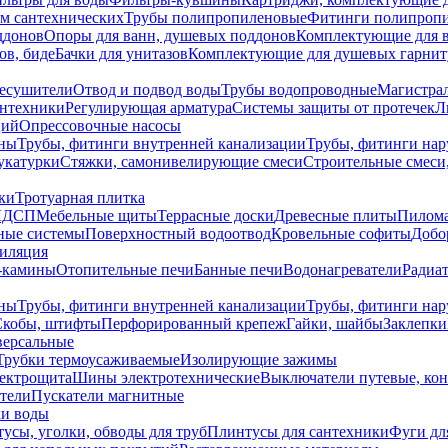
ем сантехнических
Трубы полипропиленовые
Фитинги полипроп
ддонов
Опоры для ванн, душевых поддонов
Комплектующие для 
ов, биде
Бачки для унитазов
Комплектующие для душевых гарнит
есушители
Отвод и подвод воды
Трубы водопроводные
Магистрал
антехники
Регулирующая арматура
Системы защиты от протечек
Л
ций
Опрессовочные насосы
ны
Трубы, фитинги внутренней канализации
Трубы, фитинги на
катурки
Стяжки, самонивелирующие смеси
Строительные смеси,
ки
Тротуарная плитка
ЛДСП
Мебельные щиты
Террасные доски
Древесные плиты
Пилом
ные системы
Поверхностный водоотвод
Кровельные софиты
Добо
тиляция
-камины
Отопительные печи
Банные печи
Водонагреватели
Радиат
ны
Трубы, фитинги внутренней канализации
Трубы, фитинги на
Скобы, штифты
Перфорированный крепеж
Гайки, шайбы
Заклепки
ерсальные
Трубки термоусаживаемые
Изолирующие зажимы
лектрощита
Шины электротехнические
Выключатели путевые, ко
атели
Пускатели магнитные
ки воды
усы, уголки, обводы для труб
Плинтусы для сантехники
Фуги дл