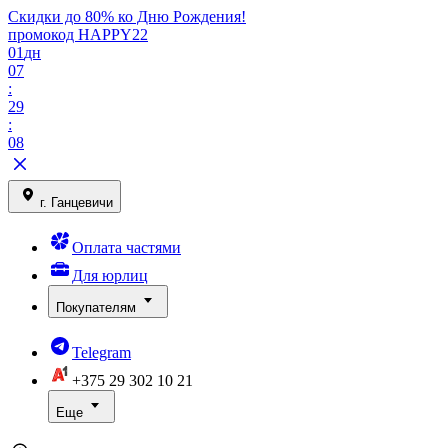
Скидки до 80% ко Дню Рождения!
промокод HAPPY22
01
дн
07
:
29
:
08
г. Ганцевичи
Оплата частями
Для юрлиц
Покупателям
Telegram
+375 29
302 10 21
Еще