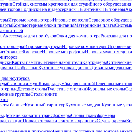
студии
Стойки, системы крепления для студийного оборудования
елевизоров
Подписки на видеосервисы
ТВ-антенны
ТВ-тюнеры
Ак
теры
Игровые компьютеры
Игровые консоли
Серверное оборудов
карты
Компьютерные блоки питания
Материнские платы
Системы
накопителей
ов
Аксессуары для ноутбуков
Очки для компьютера
Рюкзаки для но
контроллеры
Игровые ноутбуки
Игровые компьютеры
Игровые ви
ие
Столы геймерские
Игровые микрофоны
Игровая мультимедиа 
ониторов
диски
Карты памяти
Сетевые накопители
Картридеры
Оптические
иваны П-образные
Кухонные уголки, диваны
Диваны модульные
 для ноутбуков
тумбы в прихожую
Комоды, тумбы для ванной
Пеленальные стол
ьютерные
Детские столы
Туалетные столики
Журнальные столы
Са
денные группы
Столы-книги
ухни
уреты барные
Кухонный гарнитур
Кухонные модули
Кухонные угол
ры
Детские кроватки-трансформеры
Столы-трансформеры
ки, секции
Полки, стеллажи, системы хранения
Стулья, кресла
Ко
емы хранения в прихожую
Вешалки, подставки для зонтов
Банкет