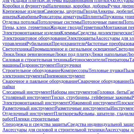
для укладки плитки
Системы выравнивания плитки
Аксессуары
Коробки и фурнитура
Наличники, коробки, доборы
Ручки дверн
Крепежные изделия
Саморезы, шурупы
Гвозди
Анкеры, дюбели
анкеры
Карабины
Фиксаторы арматуры
Шплинты
Пружины унив
Отделка потолка
Потолочные системы
Потолочные панели
Пото
Пены, клеи, герметики
Жидкие гвозди
Герметики
Монтажная пе
Электромонтажные изделия
Клеммы
Средства диэлектрические
Электрощитовое оборудование
Электрощиты
Аксессуары для э
управления
Рубильники
Предохранители
Частотные преобразов
Светотехника
Промышленное и сигнальное освещение
Светоди
Люки
Люки ревизионные
Люки под плитку
Люки напольные
Люк
Силовая и строительная техника
Бетоносмесители
Генераторы
Та
машины
Гидроинструмент
Погрузчики
Строительное оборудование
Компрессоры
Тепловые пушки
Пыле
электроинструмента
Пневмоинструмент
Сварочное и паяльное оборудование
Сварочное оборудование
П
пайки
Слесарный инструмент
Наборы инструментов
Головки, биты
Га
Столярный инструмент
Тиски, струбцины, гейферные зажимы
Р
Электромонтажный инструмент
Обжимной инструмент
Плоског
Разметочный инструмент
Разметочные инструменты
Инструмент
Отделочный инструмент
Плиткорезы
Кельмы, шпатели, гладилк
работ
Пленки строительные
Спецодежда и средства защиты
Средства индивидуальной защ
Аксессуары для силовой и строительной техники
Аксессуары дл