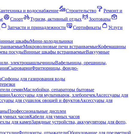
антехника и водоснабжение
Строительство
Ремонт и
ье
Спорт
Туризм, активный отдых
Зоотовары
я
Запчасти и принадлежности
Сертификаты
Услуги
Винные шкафы
Мини-холодильники
траиваемые
Микроволновые печи встраиваемые
Кофемашины
ева посуды
Винные шкафы встраиваемые
Вакуумные
рили, электрошашлычницы
Вафельницы, орешницы,
ания
Сыроварни
Фритюрницы, фондю-
а
Сифоны для газирования воды
терезки
тели семян
Маслобойки, сепараторы бытовые
машин
Аксессуары для мультиварок, хлебопечек
Аксессуары для
ссуары для сушилок овощей и фруктов
Аксессуары для
раны
Профессиональные дисплеи
я умных часов
Кабели для умных часов
ехлы для камер
Зарядные устройства, аккумуляторы для фото,
тостудии
Фотозонты, отражатели
Оборудование для предметной