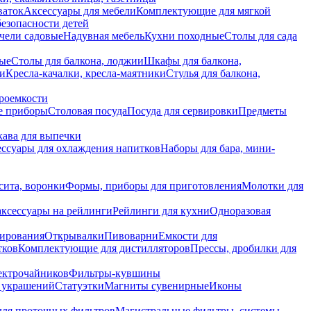
ваток
Аксессуары для мебели
Комплектующие для мягкой
безопасности детей
чели садовые
Надувная мебель
Кухни походные
Столы для сада
вые
Столы для балкона, лоджии
Шкафы для балкона,
ии
Кресла-качалки, кресла-маятники
Стулья для балкона,
роемкости
е приборы
Столовая посуда
Посуда для сервировки
Предметы
укава для выпечки
ссуары для охлаждения напитков
Наборы для бара, мини-
сита, воронки
Формы, приборы для приготовления
Молотки для
аксессуары на рейлинги
Рейлинги для кухни
Одноразовая
вирования
Открывалки
Пивоварни
Емкости для
тков
Комплектующие для дистилляторов
Прессы, дробилки для
лектрочайников
Фильтры-кувшины
я украшений
Статуэтки
Магниты сувенирные
Иконы
ля проточных фильтров
Магистральные фильтры, системы