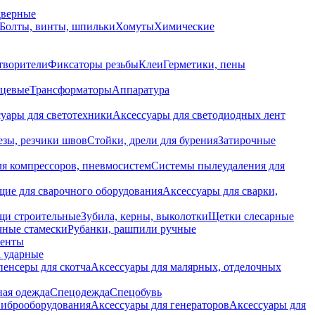
дверные
Болты, винты, шпильки
Хомуты
Химические
творители
Фиксаторы резьбы
Клеи
Герметики, пены
нцевые
Трансформаторы
Аппаратура
уары для светотехники
Аксессуары для светодиодных лент
езы, резчики швов
Стойки, дрели для бурения
Затирочные
ля компрессоров, пневмосистем
Системы пылеудаления для
ие для сварочного оборудования
Аксессуары для сварки,
щи строительные
Зубила, керны, выколотки
Щетки слесарные
чные стамески
Рубанки, рашпили ручные
енты
 ударные
енсеры для скотча
Аксессуары для малярных, отделочных
ная одежда
Спецодежда
Спецобувь
виброоборудования
Аксессуары для генераторов
Аксессуары для