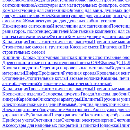
сантехнические
Аксессуары для магистральных фильтров, сист
Комплектующие для сантехники
Экраны для ванн, душевых по
для умывальников, моек
Комплектующие для унитазов, писсуар
смесителей
Комплектующие для душевых кабин, уголков
Инженерная сантехника
Инсталляции для сантехники
Полотенц
радиаторов, полотенцесушителей
Монтажные комплекты для с
систем сантехнических
Фитинги
Комплектующие для инсталля
Канализация
Тросы сантехнические, вантузы
Прочистные маши
Строительные смеси и грунтовки
Клеевые смеси
Шпатлевки
Шту
строительных смесей
Кирпичи, блоки, тротуарная плитка
Кирпичи
Строительные бло
Древесно-плитные и пиломатериалы
Плиты OSB
Фанера
ДСП, 
Кровля и водосток
Черепица и кровельные материалы
Водосточ
материалы
Шифер
Профнастил
Рулонная кровля
Кровельная вен
Отопление
Отопительные котлы
Газовые колонки
Камины, печи
антиобледенения
Управление климатической техникой
Канализация
Тросы сантехнические, вантузы
Прочистные маши
Крепежные изделия
Саморезы, шурупы
Гвозди
Анкеры, дюбели
анкеры
Карабины
Фиксаторы арматуры
Шплинты
Пружины унив
Электромонтажные изделия
Клеммы
Средства диэлектрические
Электрощитовое оборудование
Электрощиты
Аксессуары для э
управления
Рубильники
Предохранители
Частотные преобразов
Приборы учета
Счетчики газа
Счетчики электроэнергии
Счетчи
Аксессуары для напольных покрытий и плитки
Подложка
Плинт