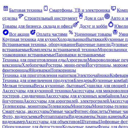
Бытовая техника
Смартфоны, ТВ и электроника
Комп
отделка
Строительный инструмент
Дом и сад
Авто и 
Товары для бизнеса, склада и офиса
Досуг и хобби
Ювели
Все акции
Оплата частями
Уцененные товары
Умны
Крупная техника для кухни
Холодильники
Вытяжки
Кухонные 
Встраиваемая техника, оборудование
Варочные панели
Духовые
встраиваемые
Комплекты встраиваемой техники
Морозильники 
упаковщики встраиваемые
Пароварки встраиваемые
Техника для приготовления еды
Аэрогрили
Микроволновые пе
кексницы
Хлебопечки
Ростеры, мини-печи
Йогуртницы, морож
фритюрницы
Яйцеварки
Попкорницы
Техника для приготовления напитков
Электрочайники
Кофевар
Техника для измельчения продуктов
Блендеры
Кухонные комбай
Мелкая техника
Весы кухонные, бытовые
Сушилки для овощей 
Аксессуары для кухонной техники
Аксессуары для микроволно
тостеров, сэндвичниц
Аксессуары для кухонных комбайнов
Акс
йогуртниц
Аксессуары для аэрогрилей, электрогрилей
Аксессуа
Телевизоры, мониторы
Телевизоры
Мониторы
Мониторы-телеви
Смарт-часы, аксессуары
Умные часы
Фитнес-браслеты
Умные ча
Фото, видеосъемка
Фотоаппараты
Видеокамеры
Экшн-камеры
Ка
видеокамер
Аксессуары для объективов
Штативы
Цифровые фот
Оборудование для фотостудии
Кольцевые лампы
Фоны для фото