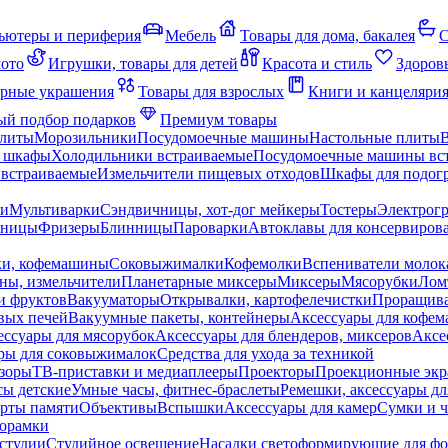
ьютеры и периферия
Мебель
Товары для дома, бакалея
С
мото
Игрушки, товары для детей
Красота и стиль
Здоров
рные украшения
Товары для взрослых
Книги и канцеляри
й подбор подарков
Премиум товары
плиты
Морозильники
Посудомоечные машины
Настольные плиты
 шкафы
Холодильники встраиваемые
Посудомоечные машины вс
встраиваемые
Измельчители пищевых отходов
Шкафы для подогр
чи
Мультиварки
Сэндвичницы, хот-дог мейкеры
Тостеры
Электрог
еницы
Фризеры
Блинницы
Пароварки
Автоклавы для консервиров
ки, кофемашины
Соковыжималки
Кофемолки
Вспениватели молок
ны, измельчители
Планетарные миксеры
Миксеры
Мясорубки
Лом
и фруктов
Вакууматоры
Открывалки, картофелечистки
Проращива
вых печей
Вакуумные пакеты, контейнеры
Аксессуары для кофе
ессуары для мясорубок
Аксессуары для блендеров, миксеров
Аксе
ры для соковыжималок
Средства для ухода за техникой
зоры
ТВ-приставки и медиаплееры
Проекторы
Проекционные эк
сы детские
Умные часы, фитнес-браслеты
Ремешки, аксессуары дл
рты памяти
Объективы
Вспышки
Аксессуары для камер
Сумки и ч
орамки
студии
Студийное освещение
Насадки светоформирующие для фо