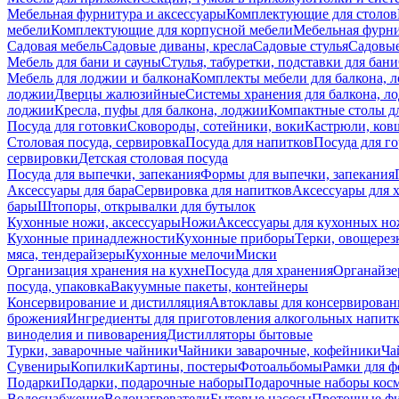
Мебельная фурнитура и аксессуары
Комплектующие для столов
мебели
Комплектующие для корпусной мебели
Мебельная фурн
Садовая мебель
Садовые диваны, кресла
Садовые стулья
Садовые
Мебель для бани и сауны
Стулья, табуретки, подставки для бани
Мебель для лоджии и балкона
Комплекты мебели для балкона, 
лоджии
Дверцы жалюзийные
Системы хранения для балкона, л
лоджии
Кресла, пуфы для балкона, лоджии
Компактные столы дл
Посуда для готовки
Сковороды, сотейники, воки
Кастрюли, ков
Столовая посуда, сервировка
Посуда для напитков
Посуда для г
сервировки
Детская столовая посуда
Посуда для выпечки, запекания
Формы для выпечки, запекания
Аксессуары для бара
Сервировка для напитков
Аксессуары для 
бары
Штопоры, открывалки для бутылок
Кухонные ножи, аксессуары
Ножи
Аксессуары для кухонных н
Кухонные принадлежности
Кухонные приборы
Терки, овощерез
мяса, тендерайзеры
Кухонные мелочи
Миски
Организация хранения на кухне
Посуда для хранения
Органайзе
посуда, упаковка
Вакуумные пакеты, контейнеры
Консервирование и дистилляция
Автоклавы для консервирован
брожения
Ингредиенты для приготовления алкогольных напит
виноделия и пивоварения
Дистилляторы бытовые
Турки, заварочные чайники
Чайники заварочные, кофейники
Ча
Сувениры
Копилки
Картины, постеры
Фотоальбомы
Рамки для ф
Подарки
Подарки, подарочные наборы
Подарочные наборы косм
Водоснабжение
Водонагреватели
Бытовые насосы
Проточные фи