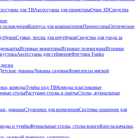
сессуары для ТВ
Аксессуары для проектора
Очки 3D
Средства
ание
 охлаждения
Корпуса для компьютеров
Процессоры
Оптические
утбуков
Сумки, чехлы для ноутбуков
Средства для ухода за
деокарты
Игровые мониторы
Игровые телевизоры
Игровые
акустика
Аксессуары для геймеров
Фигурки Funko
 диски
Детские диваны
Диваны садовые
Комплекты мягкой
ики, комоды
Тумбы под ТВ
Комоды пластиковые
довые столы
Растущие столы и парты
Столы, журнальные
ки, диваны
Стульчики для кормления
Системы хранения для
моды и тумбы
Журнальные столы, столы-книги
Кресла-качалки,
ки, скамьи
Ключницы, газетницы