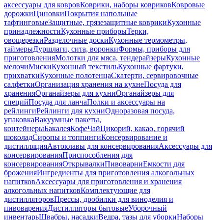
аксессуары для ковров
Коврики, наборы ковриков
Ковровые
дорожки
Циновки
Покрытия напольные
тафтинговые
Защитные, грязезащитные коврики
Кухонные
принадлежности
Кухонные приборы
Терки,
овощерезки
Разделочные доски
Кухонные термометры,
таймеры
Дуршлаги, сита, воронки
Формы, приборы для
приготовления
Молотки для мяса, тендерайзеры
Кухонные
мелочи
Миски
Кухонный текстиль
Кухонные фартуки,
прихватки
Кухонные полотенца
Скатерти, сервировочные
салфетки
Организация хранения на кухне
Посуда для
хранения
Органайзеры для кухни
Органайзеры для
специй
Посуда для ланча
Полки и аксессуары на
рейлинги
Рейлинги для кухни
Одноразовая посуда,
упаковка
Вакуумные пакеты,
контейнеры
Бакалея
Кофе
Чай
Цикорий, какао, горячий
шоколад
Сиропы и топпинги
Консервирование и
дистилляция
Автоклавы для консервирования
Аксессуары для
консервирования
Приспособления для
консервирования
Открывалки
Пивоварни
Емкости для
брожения
Ингредиенты для приготовления алкогольных
напитков
Аксессуары для приготовления и хранения
алкогольных напитков
Комплектующие для
дистилляторов
Прессы, дробилки для виноделия и
пивоварения
Дистилляторы бытовые
Уборочный
инвентарь
Швабры, насадки
Ведра, тазы для уборки
Наборы