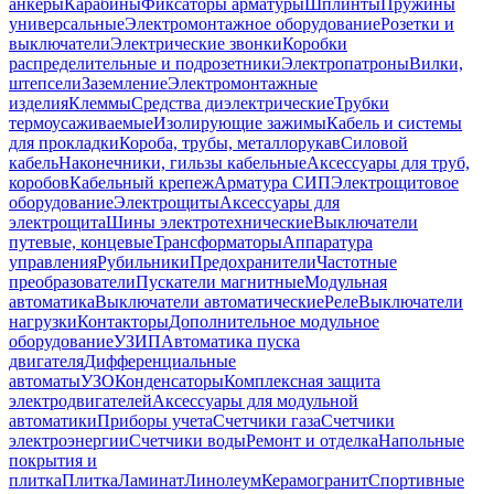
анкеры
Карабины
Фиксаторы арматуры
Шплинты
Пружины
универсальные
Электромонтажное оборудование
Розетки и
выключатели
Электрические звонки
Коробки
распределительные и подрозетники
Электропатроны
Вилки,
штепсели
Заземление
Электромонтажные
изделия
Клеммы
Средства диэлектрические
Трубки
термоусаживаемые
Изолирующие зажимы
Кабель и системы
для прокладки
Короба, трубы, металлорукав
Силовой
кабель
Наконечники, гильзы кабельные
Аксессуары для труб,
коробов
Кабельный крепеж
Арматура СИП
Электрощитовое
оборудование
Электрощиты
Аксессуары для
электрощита
Шины электротехнические
Выключатели
путевые, концевые
Трансформаторы
Аппаратура
управления
Рубильники
Предохранители
Частотные
преобразователи
Пускатели магнитные
Модульная
автоматика
Выключатели автоматические
Реле
Выключатели
нагрузки
Контакторы
Дополнительное модульное
оборудование
УЗИП
Автоматика пуска
двигателя
Дифференциальные
автоматы
УЗО
Конденсаторы
Комплексная защита
электродвигателей
Аксессуары для модульной
автоматики
Приборы учета
Счетчики газа
Счетчики
электроэнергии
Счетчики воды
Ремонт и отделка
Напольные
покрытия и
плитка
Плитка
Ламинат
Линолеум
Керамогранит
Спортивные