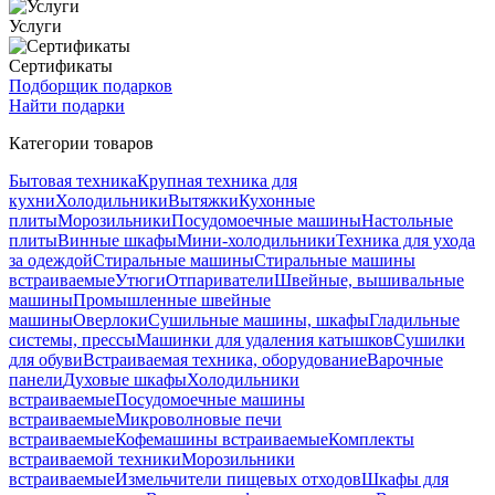
Услуги
Сертификаты
Подборщик подарков
Найти подарки
Категории товаров
Бытовая техника
Крупная техника для
кухни
Холодильники
Вытяжки
Кухонные
плиты
Морозильники
Посудомоечные машины
Настольные
плиты
Винные шкафы
Мини-холодильники
Техника для ухода
за одеждой
Стиральные машины
Стиральные машины
встраиваемые
Утюги
Отпариватели
Швейные, вышивальные
машины
Промышленные швейные
машины
Оверлоки
Сушильные машины, шкафы
Гладильные
системы, прессы
Машинки для удаления катышков
Сушилки
для обуви
Встраиваемая техника, оборудование
Варочные
панели
Духовые шкафы
Холодильники
встраиваемые
Посудомоечные машины
встраиваемые
Микроволновые печи
встраиваемые
Кофемашины встраиваемые
Комплекты
встраиваемой техники
Морозильники
встраиваемые
Измельчители пищевых отходов
Шкафы для