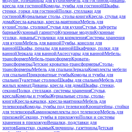
модули
Столешницы для кухни
Мебель для гостиной
Диваны,
кресла для гостиной
Комоды, тумбы для гостиной
Шкафы,
стенки, горки для гостиной
Полки, стеллажи для
гостиной
Журнальные столы, столы-книги
Кресла, стулья для
дома
Кресла-качалки, кресла-маятники
Мебель для
кухни
Столы, столики
Стулья для кухни
Стулья, табуреты
барные
Кухонный гарнитур
Кухонные модули
Кухонные
уголки, диваны
Стульчики для кормления
Системы хранения
для кухни
Мебель для ванной
Тумбы, консоли для
ванной
Шкафы, пеналы для ванной
Шкафчики, полки для
ванной
Зеркала для ванной
Аксессуары для ванной
Мебель-
трансформер
Мебель-трансформер
Кровати-
трансформеры
Детские кроватки-трансформеры
Столы-
трансформеры
Мебель для спальни
Зеркала
Комплекты мебели
для спальни
Прикроватные тумбы
Комоды и тумбы для
спальни
Туалетные столики
Шкафы для спальни
Мебель для
жилых комнат
Диваны, кресла для дома
Шкафы, стенки,
секции
Полки, стеллажи, системы хранения
Стулья,
кресла
Комоды и тумбы
Журнальные столы, столы-
книги
Кресла-качалки, кресла-маятники
Мебель для
телевизора
Комоды, тумбы под телевизор
Кронштейны, стойки
для телевизора
Каминокомплекты под телевизор
Мебель для
прихожей
Секции, тумбы в прихожую
Полки и системы
хранения в прихожую
Вешалки, подставки для
зонтов
Банкетки, скамьи
Ключницы, газетницы
Детская