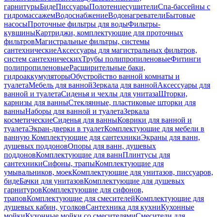
гарнитуры
Биде
Писсуары
Полотенцесушители
Спа-бассейны с
гидромассажем
Водоснабжение
Водонагреватели
Бытовые
насосы
Проточные фильтры для воды
Фильтры-
кувшины
Картриджи, комплектующие для проточных
фильтров
Магистральные фильтры, системы
сантехнические
Аксессуары для магистральных фильтров,
систем сантехнических
Трубы полипропиленовые
Фитинги
полипропиленовые
Расширительные баки,
гидроаккумуляторы
Обустройство ванной комнаты и
туалета
Мебель для ванной
Зеркала для ванной
Аксессуары для
ванной и туалета
Сиденья и чехлы для унитаза
Шторки,
карнизы для ванны
Стеклянные, пластиковые шторки для
ванны
Наборы для ванной и туалета
Зеркала
косметические
Сиденья для ванны
Коврики для ванной и
туалета
Экран-дверки в туалет
Комплектующие для мебели в
ванную
Комплектующие для сантехники
Экраны для ванн,
душевых поддонов
Опоры для ванн, душевых
поддонов
Комплектующие для ванн
Плинтусы для
сантехники
Сифоны, трапы
Комплектующие для
умывальников, моек
Комплектующие для унитазов, писсуаров,
биде
Бачки для унитазов
Комплектующие для душевых
гарнитуров
Комплектующие для сифонов,
трапов
Комплектующие для смесителей
Комплектующие для
душевых кабин, уголков
Сантехника для кухни
Кухонные
мойки
Кухонные мойки со смесителями
Смесители для