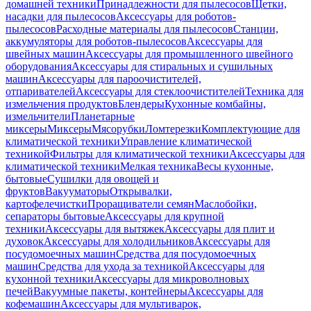
домашней техники
Принадлежности для пылесосов
Щетки,
насадки для пылесосов
Аксессуары для роботов-
пылесосов
Расходные материалы для пылесосов
Станции,
аккумуляторы для роботов-пылесосов
Аксессуары для
швейных машин
Аксессуары для промышленного швейного
оборудования
Аксессуары для стиральных и сушильных
машин
Аксессуары для пароочистителей,
отпаривателей
Аксессуары для стеклоочистителей
Техника для
измельчения продуктов
Блендеры
Кухонные комбайны,
измельчители
Планетарные
миксеры
Миксеры
Мясорубки
Ломтерезки
Комплектующие для
климатической техники
Управление климатической
техникой
Фильтры для климатической техники
Аксессуары для
климатической техники
Мелкая техника
Весы кухонные,
бытовые
Сушилки для овощей и
фруктов
Вакууматоры
Открывалки,
картофелечистки
Проращиватели семян
Маслобойки,
сепараторы бытовые
Аксессуары для крупной
техники
Аксессуары для вытяжек
Аксессуары для плит и
духовок
Аксессуары для холодильников
Аксессуары для
посудомоечных машин
Средства для посудомоечных
машин
Средства для ухода за техникой
Аксессуары для
кухонной техники
Аксессуары для микроволновых
печей
Вакуумные пакеты, контейнеры
Аксессуары для
кофемашин
Аксессуары для мультиварок,