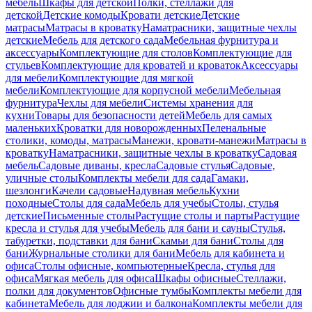
мебель
Шкафы для детской
Полки, стеллажи для
детской
Детские комоды
Кровати детские
Детские
матрасы
Матрасы в кроватку
Наматрасники, защитные чехлы
детские
Мебель для детского сада
Мебельная фурнитура и
аксессуары
Комплектующие для столов
Комплектующие для
стульев
Комплектующие для кроватей и кроваток
Аксессуары
для мебели
Комплектующие для мягкой
мебели
Комплектующие для корпусной мебели
Мебельная
фурнитура
Чехлы для мебели
Системы хранения для
кухни
Товары для безопасности детей
Мебель для самых
маленьких
Кроватки для новорожденных
Пеленальные
столики, комоды, матрасы
Манежи, кровати-манежи
Матрасы в
кроватку
Наматрасники, защитные чехлы в кроватку
Садовая
мебель
Садовые диваны, кресла
Садовые стулья
Садовые,
уличные столы
Комплекты мебели для сада
Гамаки,
шезлонги
Качели садовые
Надувная мебель
Кухни
походные
Столы для сада
Мебель для учебы
Столы, стулья
детские
Письменные столы
Растущие столы и парты
Растущие
кресла и стулья для учебы
Мебель для бани и сауны
Стулья,
табуретки, подставки для бани
Скамьи для бани
Столы для
бани
Журнальные столики для бани
Мебель для кабинета и
офиса
Столы офисные, компьютерные
Кресла, стулья для
офиса
Мягкая мебель для офиса
Шкафы офисные
Стеллажи,
полки для документов
Офисные тумбы
Комплекты мебели для
кабинета
Мебель для лоджии и балкона
Комплекты мебели для