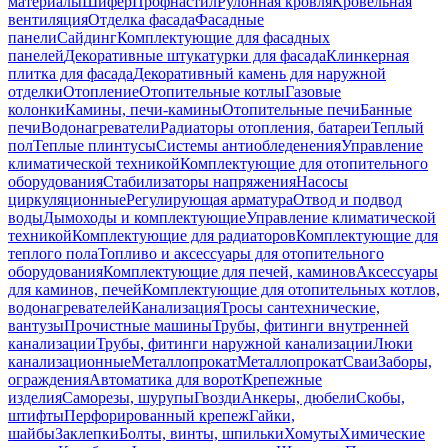
материалы
Шифер
Профнастил
Рулонная кровля
Кровельная
вентиляция
Отделка фасада
Фасадные
панели
Сайдинг
Комплектующие для фасадных
панелей
Декоративные штукатурки для фасада
Клинкерная
плитка для фасада
Декоративный камень для наружной
отделки
Отопление
Отопительные котлы
Газовые
колонки
Камины, печи-камины
Отопительные печи
Банные
печи
Водонагреватели
Радиаторы отопления, батареи
Теплый
пол
Теплые плинтусы
Системы антиобледенения
Управление
климатической техникой
Комплектующие для отопительного
оборудования
Стабилизаторы напряжения
Насосы
циркуляционные
Регулирующая арматура
Отвод и подвод
воды
Дымоходы и комплектующие
Управление климатической
техникой
Комплектующие для радиаторов
Комплектующие для
теплого пола
Топливо и аксессуары для отопительного
оборудования
Комплектующие для печей, каминов
Аксессуары
для каминов, печей
Комплектующие для отопительных котлов,
водонагревателей
Канализация
Тросы сантехнические,
вантузы
Прочистные машины
Трубы, фитинги внутренней
канализации
Трубы, фитинги наружной канализации
Люки
канализационные
Металлопрокат
Металлопрокат
Сваи
Заборы,
ограждения
Автоматика для ворот
Крепежные
изделия
Саморезы, шурупы
Гвозди
Анкеры, дюбели
Скобы,
штифты
Перфорированный крепеж
Гайки,
шайбы
Заклепки
Болты, винты, шпильки
Хомуты
Химические