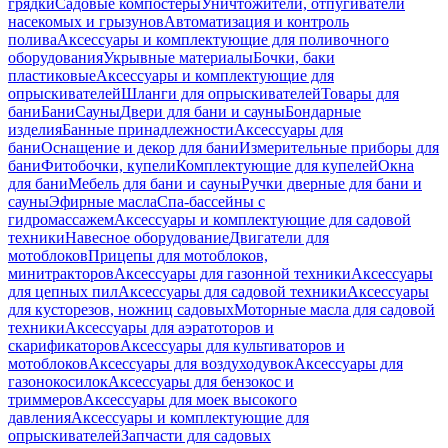
грядки
Садовые компостеры
Уничтожители, отпугиватели
насекомых и грызунов
Автоматизация и контроль
полива
Аксессуары и комплектующие для поливочного
оборудования
Укрывные материалы
Бочки, баки
пластиковые
Аксессуары и комплектующие для
опрыскивателей
Шланги для опрыскивателей
Товары для
бани
Бани
Сауны
Двери для бани и сауны
Бондарные
изделия
Банные принадлежности
Аксессуары для
бани
Оснащение и декор для бани
Измерительные приборы для
бани
Фитобочки, купели
Комплектующие для купелей
Окна
для бани
Мебель для бани и сауны
Ручки дверные для бани и
сауны
Эфирные масла
Спа-бассейны с
гидромассажем
Аксессуары и комплектующие для садовой
техники
Навесное оборудование
Двигатели для
мотоблоков
Прицепы для мотоблоков,
минитракторов
Аксессуары для газонной техники
Аксессуары
для цепных пил
Аксессуары для садовой техники
Аксессуары
для кусторезов, ножниц садовых
Моторные масла для садовой
техники
Аксессуары для аэратоторов и
скарификаторов
Аксессуары для культиваторов и
мотоблоков
Аксессуары для воздуходувок
Аксессуары для
газонокосилок
Аксессуары для бензокос и
триммеров
Аксессуары для моек высокого
давления
Аксессуары и комплектующие для
опрыскивателей
Запчасти для садовых