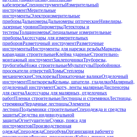
кабелерезы
Специнструменты
Измерительный
инструмент
Мерительные
инструменты
Электроизмерительные
приборы
Дальномеры
Дальномеры оптические
Нивелиры,
лазерные уровни
Пирометры
Детекторы и
тестеры
Толщиномеры
Специальные измерительные
приборы
Аксессуары для измерительных
приборов
Разметочный инструмент
Разметочные
инструменты
Инструменты для нарезки резьбы
Маркеры,
карандаши строительные
Клейма ударные
Строительно-
монтажный инструмент
Заклепочники
Труборезы,
трубогибы
Ножи строительные
Мультитулы
Пробойники,
просекатели отверстий
Ломы
Степлеры
механические
Стеклорезы
Прикаточные валики
Отделочный
инструмент
Плиткорезы
Кельмы, шпатели, гладилки
Малярный,
отделочный инструмент
Скотч, ленты малярные
Диспенсеры
для скотча
Аксессуары для малярных, отделочных
работ
Пленки строительные
Лестницы и стремянки
Лестницы,
стремянки
Чердачные лестницы
Элементы
лестниц
Подъемники строительные
Спецодежда и средства
защиты
Средства индивидуальной
защиты
Огнетушители
Сумки, пояса для
инструментов
Производственная
одежда
Спецодежда
Спецобувь
Организация рабочего
пространства
Фонари, прожекторы
Кейсы, ящики для