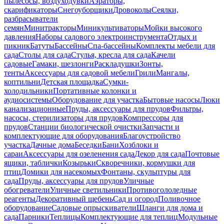
пылесосы, воздуходувки
Аэраторы,
скарификаторы
Снегоуборщики
Дровоколы
Сеялки,
разбрасыватели
семян
Минитракторы
Миникультиваторы
Мойки высокого
давления
Наборы садового электроинструмента
Отдых и
пикник
Батуты
Бассейны
Спа-бассейны
Комплекты мебели для
сада
Столы для сада
Стулья, кресла для сада
Качели
садовые
Гамаки, шезлонги
Раскладушки
Зонты,
тенты
Аксессуары для садовой мебели
Грили
Мангалы,
коптильни
Детская площадка
Сумки-
холодильники
Портативные колонки и
аудиосистемы
Оборудование для участка
Бытовые насосы
Люки
канализационные
Пруды, аксессуары для прудов
Фильтры,
насосы, стерилизаторы для прудов
Компрессоры для
прудов
Станции биологической очистки
Запчасти и
комплектующие для оборудования
Благоустройство
участка
Дачные дома
Беседки
Бани
Хозблоки и
сараи
Аксессуары для озеленения сада
Декор для сада
Почтовые
ящики, таблички
Козырьки
Скворечники, кормушки для
птиц
Домики для насекомых
Фонтаны, скульптуры для
сада
Пруды, аксессуары для прудов
Уличные
обогреватели
Уличные светильники
Противогололедные
реагенты
Декоративный щебень
Сад и огород
Поливочное
оборудование
Садовые опрыскиватели
Шланги для дома и
сада
Парники
Теплицы
Комплектующие для теплиц
Модульные