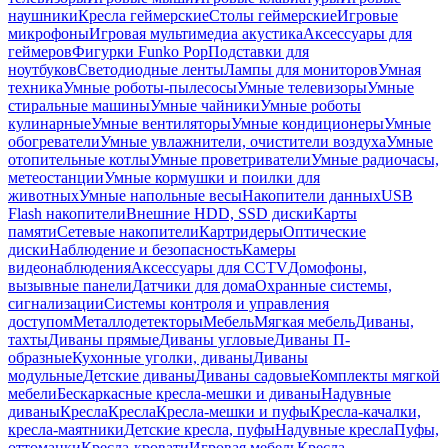
наушники
Кресла геймерские
Столы геймерские
Игровые
микрофоны
Игровая мультимедиа акустика
Аксессуары для
геймеров
Фигурки Funko Pop
Подставки для
ноутбуков
Светодиодные ленты
Лампы для мониторов
Умная
техника
Умные роботы-пылесосы
Умные телевизоры
Умные
стиральные машины
Умные чайники
Умные роботы
кулинарные
Умные вентиляторы
Умные кондиционеры
Умные
обогреватели
Умные увлажнители, очистители воздуха
Умные
отопительные котлы
Умные проветриватели
Умные радиочасы,
метеостанции
Умные кормушки и поилки для
животных
Умные напольные весы
Накопители данных
USB
Flash накопители
Внешние HDD, SSD диски
Карты
памяти
Сетевые накопители
Картридеры
Оптические
диски
Наблюдение и безопасность
Камеры
видеонаблюдения
Аксессуары для CCTV
Домофоны,
вызывные панели
Датчики для дома
Охранные системы,
сигнализации
Системы контроля и управления
доступом
Металлодетекторы
Мебель
Мягкая мебель
Диваны,
тахты
Диваны прямые
Диваны угловые
Диваны П-
образные
Кухонные уголки, диваны
Диваны
модульные
Детские диваны
Диваны садовые
Комплекты мягкой
мебели
Бескаркасные кресла-мешки и диваны
Надувные
диваны
Кресла
Кресла
Кресла-мешки и пуфы
Кресла-качалки,
кресла-маятники
Детские кресла, пуфы
Надувные кресла
Пуфы,
оттоманки
Кресла-кровати
Игровая мебель
Кресла