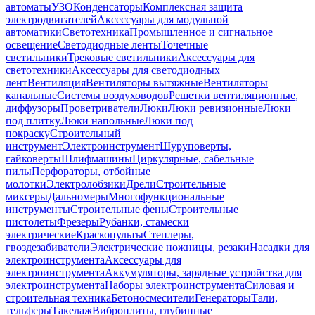
автоматы
УЗО
Конденсаторы
Комплексная защита
электродвигателей
Аксессуары для модульной
автоматики
Светотехника
Промышленное и сигнальное
освещение
Светодиодные ленты
Точечные
светильники
Трековые светильники
Аксессуары для
светотехники
Аксессуары для светодиодных
лент
Вентиляция
Вентиляторы вытяжные
Вентиляторы
канальные
Системы воздуховодов
Решетки вентиляционные,
диффузоры
Проветриватели
Люки
Люки ревизионные
Люки
под плитку
Люки напольные
Люки под
покраску
Строительный
инструмент
Электроинструмент
Шуруповерты,
гайковерты
Шлифмашины
Циркулярные, сабельные
пилы
Перфораторы, отбойные
молотки
Электролобзики
Дрели
Строительные
миксеры
Дальномеры
Многофункциональные
инструменты
Строительные фены
Строительные
пистолеты
Фрезеры
Рубанки, стамески
электрические
Краскопульты
Степлеры,
гвоздезабиватели
Электрические ножницы, резаки
Насадки для
электроинструмента
Аксессуары для
электроинструмента
Аккумуляторы, зарядные устройства для
электроинструмента
Наборы электроинструмента
Силовая и
строительная техника
Бетоносмесители
Генераторы
Тали,
тельферы
Такелаж
Виброплиты, глубинные