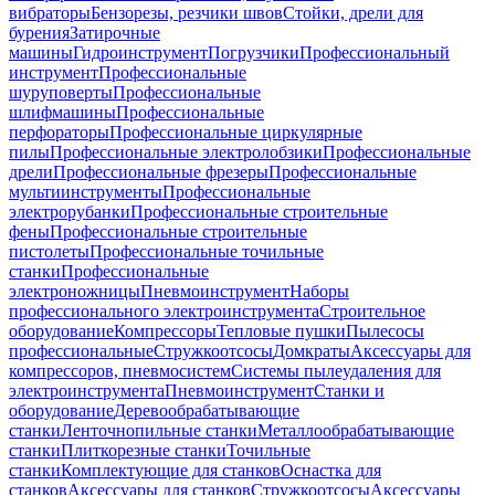
вибраторы
Бензорезы, резчики швов
Стойки, дрели для
бурения
Затирочные
машины
Гидроинструмент
Погрузчики
Профессиональный
инструмент
Профессиональные
шуруповерты
Профессиональные
шлифмашины
Профессиональные
перфораторы
Профессиональные циркулярные
пилы
Профессиональные электролобзики
Профессиональные
дрели
Профессиональные фрезеры
Профессиональные
мультиинструменты
Профессиональные
электрорубанки
Профессиональные строительные
фены
Профессиональные строительные
пистолеты
Профессиональные точильные
станки
Профессиональные
электроножницы
Пневмоинструмент
Наборы
профессионального электроинструмента
Строительное
оборудование
Компрессоры
Тепловые пушки
Пылесосы
профессиональные
Стружкоотсосы
Домкраты
Аксессуары для
компрессоров, пневмосистем
Системы пылеудаления для
электроинструмента
Пневмоинструмент
Станки и
оборудование
Деревообрабатывающие
станки
Ленточнопильные станки
Металлообрабатывающие
станки
Плиткорезные станки
Точильные
станки
Комплектующие для станков
Оснастка для
станков
Аксессуары для станков
Стружкоотсосы
Аксессуары