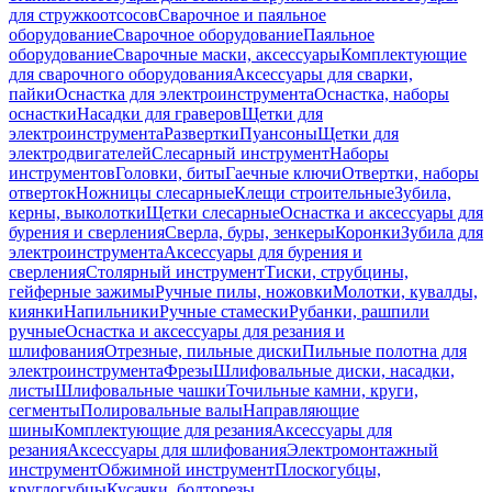
для стружкоотсосов
Сварочное и паяльное
оборудование
Сварочное оборудование
Паяльное
оборудование
Сварочные маски, аксессуары
Комплектующие
для сварочного оборудования
Аксессуары для сварки,
пайки
Оснастка для электроинструмента
Оснастка, наборы
оснастки
Насадки для граверов
Щетки для
электроинструмента
Развертки
Пуансоны
Щетки для
электродвигателей
Слесарный инструмент
Наборы
инструментов
Головки, биты
Гаечные ключи
Отвертки, наборы
отверток
Ножницы слесарные
Клещи строительные
Зубила,
керны, выколотки
Щетки слесарные
Оснастка и аксессуары для
бурения и сверления
Сверла, буры, зенкеры
Коронки
Зубила для
электроинструмента
Аксессуары для бурения и
сверления
Столярный инструмент
Тиски, струбцины,
гейферные зажимы
Ручные пилы, ножовки
Молотки, кувалды,
киянки
Напильники
Ручные стамески
Рубанки, рашпили
ручные
Оснастка и аксессуары для резания и
шлифования
Отрезные, пильные диски
Пильные полотна для
электроинструмента
Фрезы
Шлифовальные диски, насадки,
листы
Шлифовальные чашки
Точильные камни, круги,
сегменты
Полировальные валы
Направляющие
шины
Комплектующие для резания
Аксессуары для
резания
Аксессуары для шлифования
Электромонтажный
инструмент
Обжимной инструмент
Плоскогубцы,
круглогубцы
Кусачки, болторезы,