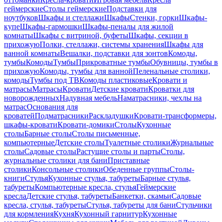
геймерские
Столы геймерские
Подставки для
ноутбуков
Шкафы и стеллажи
Шкафы
Стенки, горки
Шкафы-
купе
Шкафы-гармошки
Шкафы-пеналы для жилой
комнаты
Шкафы с витриной, буфеты
Шкафы, секции в
прихожую
Полки, стеллажи, системы хранения
Шкафы для
ванной комнаты
Вешалки, подставки для зонтов
Комоды,
тумбы
Комоды
Тумбы
Прикроватные тумбы
Обувницы, тумбы в
прихожую
Комоды, тумбы для ванной
Пеленальные столики,
комоды
Тумбы под ТВ
Комоды пластиковые
Кровати и
матрасы
Матрасы
Кровати
Детские кровати
Кроватки для
новорожденных
Надувная мебель
Наматрасники, чехлы на
матрас
Основания для
кроватей
Подматрасники
Раскладушки
Кровати-трансформеры,
шкафы-кровати
Кровати-домики
Столы
Кухонные
столы
Барные столы
Столы письменные,
компьютерные
Детские столы
Туалетные столики
Журнальные
столы
Садовые столы
Растущие столы и парты
Столы,
журнальные столики для бани
Приставные
столики
Консольные столики
Обеденные группы
Столы-
книги
Стулья
Кухонные стулья, табуреты
Барные стулья,
табуреты
Компьютерные кресла, стулья
Геймерские
кресла
Детские стулья, табуреты
Банкетки, скамьи
Садовые
кресла, стулья, табуреты
Стулья, табуреты для бани
Стульчики
для кормления
Кухня
Кухонный гарнитур
Кухонные