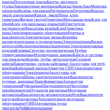
панели
Потолочные плиты
Багеты, молдинги,
уголки
Лакокрасочные материалы
Краски
Эмали
Лаки
Морилки,
пропитки
Колеры для краски
Растворители
Грунтовки
Краски,
эмали аэрозольные
Краски, эмали
Пены, клеи,
герметики
Жидкие гвозди
Герметики
Монтажная пена
Клеи для
обоев
Клеи для напольных покрытий
Очистители,
растворители
Фиксаторы резьбы
Клеи
Герметики,
пены
Электромонтажное оборудование
Розетки и
выключатели
Электрические звонки
Коробки
распределительные и подрозетники
Электропатроны
Вилки,
штепсели
Молниеприемники
Заземление
Электромонтажные
изделия
Клеммы
Средства диэлектрические
Трубки
термоусаживаемые
Изолирующие зажимы
Кабель и системы
для прокладки
Короба, трубы, металлорукав
Силовой
кабель
Наконечники, гильзы кабельные
Аксессуары для труб,
коробов
Кабельный крепеж
Арматура СИП
Электрощитовое
оборудование
Электрощиты
Аксессуары для
электрощита
Шины электротехнические
Выключатели
путевые, концевые
Трансформаторы
Аппаратура
управления
Рубильники
Предохранители
Частотные
преобразователи
Пускатели магнитные
Модульная
автоматика
Выключатели автоматические
Реле
Выключатели
нагрузки
Контакторы
Дополнительное модульное
оборудование
УЗИП
Автоматика пуска
двигателя
Дифференциальные