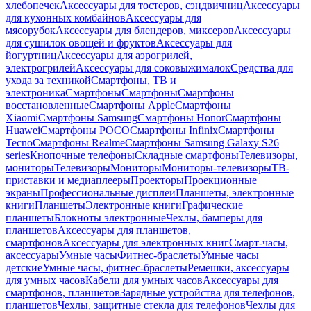
хлебопечек
Аксессуары для тостеров, сэндвичниц
Аксессуары
для кухонных комбайнов
Аксессуары для
мясорубок
Аксессуары для блендеров, миксеров
Аксессуары
для сушилок овощей и фруктов
Аксессуары для
йогуртниц
Аксессуары для аэрогрилей,
электрогрилей
Аксессуары для соковыжималок
Средства для
ухода за техникой
Смартфоны, ТВ и
электроника
Смартфоны
Смартфоны
Смартфоны
восстановленные
Смартфоны Apple
Смартфоны
Xiaomi
Смартфоны Samsung
Смартфоны Honor
Смартфоны
Huawei
Смартфоны POCO
Смартфоны Infinix
Смартфоны
Tecno
Смартфоны Realme
Смартфоны Samsung Galaxy S26
series
Кнопочные телефоны
Складные смартфоны
Телевизоры,
мониторы
Телевизоры
Мониторы
Мониторы-телевизоры
ТВ-
приставки и медиаплееры
Проекторы
Проекционные
экраны
Профессиональные дисплеи
Планшеты, электронные
книги
Планшеты
Электронные книги
Графические
планшеты
Блокноты электронные
Чехлы, бамперы для
планшетов
Аксессуары для планшетов,
смартфонов
Аксессуары для электронных книг
Смарт-часы,
аксессуары
Умные часы
Фитнес-браслеты
Умные часы
детские
Умные часы, фитнес-браслеты
Ремешки, аксессуары
для умных часов
Кабели для умных часов
Аксессуары для
смартфонов, планшетов
Зарядные устройства для телефонов,
планшетов
Чехлы, защитные стекла для телефонов
Чехлы для