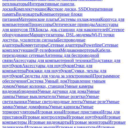
репликаторы
Интерактивные панели,
доски
Комплектующие
Жесткие диски, SSD
Оперативная
память
Видеокарты
Компьютерные блоки
питания
Материнские платы
Системы охлаждения
Корпуса для
компьютеров
Процессоры
Оптические приводы
Аксессуары
для корпусов ПК
Боксы, док-станции для накопителей
Сетевое
оборудование
Маршрутизаторы, DSL-модемы
Wi-Fi точки
доступа, усилители сигнала
Беспроводные
адаптеры
Коммутаторы
Сетевые адаптеры
Powerline
Сетевые
комплектующие
IP-телефония
Медиаконвертеры
Кабели,
переходники сетевые
Антенны для беспроводной
связи
Аксессуары для компьютерной техники
Подставки для
ноутбуков
Аксессуары для ноутбуков
Очки для
компьютера
Рюкзаки для ноутбуков
Сумки, чехлы для
ноутбуков
Средства для ухода за электроникой
Программное
обеспечение
Система Умный дом
Управление умным
домом
Умные колонки, станции
Умные камеры
видеонаблюдения
Умные датчики для дома
Умные
лампы
Умные выключатели
Умные розетки
Умные
светильники
Умные светодиодные ленты
Умные реле
Умные
замки
Умные домофоны
Умные карнизы
Умные
терморегуляторы
Игровая зона
Игровые приставки
Игры для
приставок
Игровые контроллеры
Игровые ноутбуки
Игровые
компьютеры
Игровые видеокарты
Игровые мониторы
Игровые
телевизоры
Игровые мыши
Игровые клавиатуры
Игровые