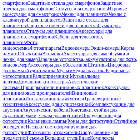
смартфонов
Защитные стекла для смартфонов
Защитные
пленки для смартфонов
Стилусы для смартфонов
Игровые
аксессуары для смартфонов
Чехлы для планшетов
Чехлы с
клавиатурой для планшетов
Защитные стекла для
планшетов
Защитные пленки для планшетов
Сумки для
планшетов
Стилусы для планшетов
Аксессуары для
планшетов, смартфонов
Кабели для телефонов,
планшетов
Фото,
видеосъемка
Фотоаппараты
Видеокамеры
Экшн-камеры
Карты
памяти
Объективы
Вспышки
Аксессуары для камер
Сумки и
чехлы для камер
Зарядные устройства, аккумуляторы для фото,
видеокамер
Аксессуары для объективов
Штативы
Цифровые
фоторамки
Аудиотехника
Мультимедиа акустика
Радиочасы,
метеостанции
Радиоприемники
Музыкальные
центры
Домашние кинотеатры
Акустические
системы
Проигрыватели виниловых пластинок
Аксессуары
для виниловых проигрывателей
Виниловые
пластинки
Инсталляционная акустика
Трансляционные
усилители
Аксессуары для аудиотехники
Комплектующие для
акустики
Акустические кабели
Подставки, стойки для
акустики
Сумки, чехлы для акустики
Оборудование для
фотостудии
Кольцевые лампы
Фоны для фотостудии
Студийное
освещение
Насадки светоформирующие для
фотостудии
Фотозонты, отражатели
Оборудование для
предметной съемки
Вспышки студийные
Комплекты