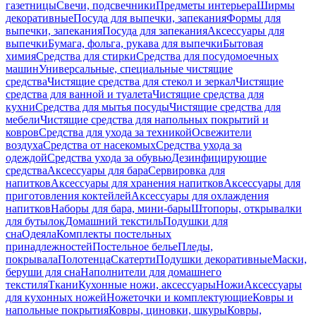
газетницы
Свечи, подсвечники
Предметы интерьера
Ширмы
декоративные
Посуда для выпечки, запекания
Формы для
выпечки, запекания
Посуда для запекания
Аксессуары для
выпечки
Бумага, фольга, рукава для выпечки
Бытовая
химия
Средства для стирки
Средства для посудомоечных
машин
Универсальные, специальные чистящие
средства
Чистящие средства для стекол и зеркал
Чистящие
средства для ванной и туалета
Чистящие средства для
кухни
Средства для мытья посуды
Чистящие средства для
мебели
Чистящие средства для напольных покрытий и
ковров
Средства для ухода за техникой
Освежители
воздуха
Средства от насекомых
Средства ухода за
одеждой
Средства ухода за обувью
Дезинфицирующие
средства
Аксессуары для бара
Сервировка для
напитков
Аксессуары для хранения напитков
Аксессуары для
приготовления коктейлей
Аксессуары для охлаждения
напитков
Наборы для бара, мини-бары
Штопоры, открывалки
для бутылок
Домашний текстиль
Подушки для
сна
Одеяла
Комплекты постельных
принадлежностей
Постельное белье
Пледы,
покрывала
Полотенца
Скатерти
Подушки декоративные
Маски,
беруши для сна
Наполнители для домашнего
текстиля
Ткани
Кухонные ножи, аксессуары
Ножи
Аксессуары
для кухонных ножей
Ножеточки и комплектующие
Ковры и
напольные покрытия
Ковры, циновки, шкуры
Ковры,