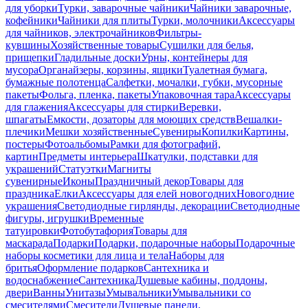
для уборки
Турки, заварочные чайники
Чайники заварочные,
кофейники
Чайники для плиты
Турки, молочники
Аксессуары
для чайников, электрочайников
Фильтры-
кувшины
Хозяйственные товары
Сушилки для белья,
прищепки
Гладильные доски
Урны, контейнеры для
мусора
Органайзеры, корзины, ящики
Туалетная бумага,
бумажные полотенца
Салфетки, мочалки, губки, мусорные
пакеты
Фольга, пленка, пакеты
Упаковочная тара
Аксессуары
для глажения
Аксессуары для стирки
Веревки,
шпагаты
Емкости, дозаторы для моющих средств
Вешалки-
плечики
Мешки хозяйственные
Сувениры
Копилки
Картины,
постеры
Фотоальбомы
Рамки для фотографий,
картин
Предметы интерьера
Шкатулки, подставки для
украшений
Статуэтки
Магниты
сувенирные
Иконы
Праздничный декор
Товары для
праздника
Елки
Аксессуары для елей новогодних
Новогодние
украшения
Светодиодные гирлянды, декорации
Светодиодные
фигуры, игрушки
Временные
татуировки
Фотобутафория
Товары для
маскарада
Подарки
Подарки, подарочные наборы
Подарочные
наборы косметики для лица и тела
Наборы для
бритья
Оформление подарков
Сантехника и
водоснабжение
Сантехника
Душевые кабины, поддоны,
двери
Ванны
Унитазы
Умывальники
Умывальники со
смесителями
Смесители
Душевые панели,