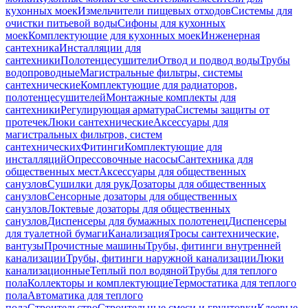
кухонных моек
Измельчители пищевых отходов
Системы для
очистки питьевой воды
Сифоны для кухонных
моек
Комплектующие для кухонных моек
Инженерная
сантехника
Инсталляции для
сантехники
Полотенцесушители
Отвод и подвод воды
Трубы
водопроводные
Магистральные фильтры, системы
сантехнические
Комплектующие для радиаторов,
полотенцесушителей
Монтажные комплекты для
сантехники
Регулирующая арматура
Системы защиты от
протечек
Люки сантехнические
Аксессуары для
магистральных фильтров, систем
сантехнических
Фитинги
Комплектующие для
инсталляций
Опрессовочные насосы
Сантехника для
общественных мест
Аксессуары для общественных
санузлов
Сушилки для рук
Дозаторы для общественных
санузлов
Сенсорные дозаторы для общественных
санузлов
Локтевые дозаторы для общественных
санузлов
Диспенсеры для бумажных полотенец
Диспенсеры
для туалетной бумаги
Канализация
Тросы сантехнические,
вантузы
Прочистные машины
Трубы, фитинги внутренней
канализации
Трубы, фитинги наружной канализации
Люки
канализационные
Теплый пол водяной
Трубы для теплого
пола
Коллекторы и комплектующие
Термостатика для теплого
пола
Автоматика для теплого
пола
Строительство
Строительные смеси и грунтовки
Клеевые