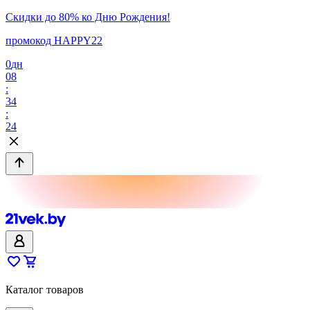
Скидки до 80% ко Дню Рождения!
промокод HAPPY22
0
дн
08
:
34
:
24
Каталог товаров