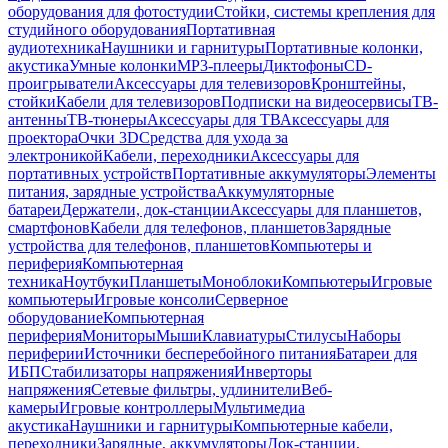
оборудования для фотостудии
Стойки, системы крепления для
студийного оборудования
Портативная
аудиотехника
Наушники и гарнитуры
Портативные колонки,
акустика
Умные колонки
MP3-плееры
Диктофоны
CD-
проигрыватели
Аксессуары для телевизоров
Кронштейны,
стойки
Кабели для телевизоров
Подписки на видеосервисы
ТВ-
антенны
ТВ-тюнеры
Аксессуары для ТВ
Аксессуары для
проектора
Очки 3D
Средства для ухода за
электроникой
Кабели, переходники
Аксессуары для
портативных устройств
Портативные аккумуляторы
Элементы
питания, зарядные устройства
Аккумуляторные
батареи
Держатели, док-станции
Аксессуары для планшетов,
смартфонов
Кабели для телефонов, планшетов
Зарядные
устройства для телефонов, планшетов
Компьютеры и
периферия
Компьютерная
техника
Ноутбуки
Планшеты
Моноблоки
Компьютеры
Игровые
компьютеры
Игровые консоли
Серверное
оборудование
Компьютерная
периферия
Мониторы
Мыши
Клавиатуры
Стилусы
Наборы
периферии
Источники бесперебойного питания
Батареи для
ИБП
Стабилизаторы напряжения
Инверторы
напряжения
Сетевые фильтры, удлинители
Веб-
камеры
Игровые контроллеры
Мультимедиа
акустика
Наушники и гарнитуры
Компьютерные кабели,
переходники
Зарядные, аккумуляторы
Док-станции,