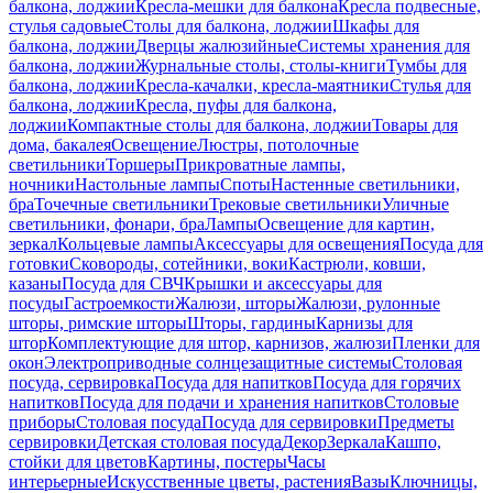
балкона, лоджии
Кресла-мешки для балкона
Кресла подвесные,
стулья садовые
Столы для балкона, лоджии
Шкафы для
балкона, лоджии
Дверцы жалюзийные
Системы хранения для
балкона, лоджии
Журнальные столы, столы-книги
Тумбы для
балкона, лоджии
Кресла-качалки, кресла-маятники
Стулья для
балкона, лоджии
Кресла, пуфы для балкона,
лоджии
Компактные столы для балкона, лоджии
Товары для
дома, бакалея
Освещение
Люстры, потолочные
светильники
Торшеры
Прикроватные лампы,
ночники
Настольные лампы
Споты
Настенные светильники,
бра
Точечные светильники
Трековые светильники
Уличные
светильники, фонари, бра
Лампы
Освещение для картин,
зеркал
Кольцевые лампы
Аксессуары для освещения
Посуда для
готовки
Сковороды, сотейники, воки
Кастрюли, ковши,
казаны
Посуда для СВЧ
Крышки и аксессуары для
посуды
Гастроемкости
Жалюзи, шторы
Жалюзи, рулонные
шторы, римские шторы
Шторы, гардины
Карнизы для
штор
Комплектующие для штор, карнизов, жалюзи
Пленки для
окон
Электроприводные солнцезащитные системы
Столовая
посуда, сервировка
Посуда для напитков
Посуда для горячих
напитков
Посуда для подачи и хранения напитков
Столовые
приборы
Столовая посуда
Посуда для сервировки
Предметы
сервировки
Детская столовая посуда
Декор
Зеркала
Кашпо,
стойки для цветов
Картины, постеры
Часы
интерьерные
Искусственные цветы, растения
Вазы
Ключницы,