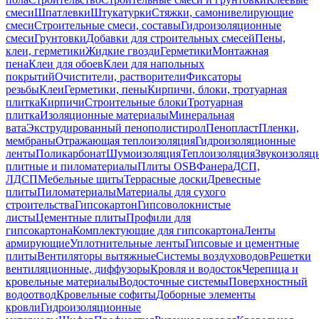
смеси
Шпатлевки
Штукатурки
Стяжки, самонивелирующие
смеси
Строительные смеси, составы
Гидроизоляционные
смеси
Грунтовки
Добавки для строительных смесей
Пены,
клеи, герметики
Жидкие гвозди
Герметики
Монтажная
пена
Клеи для обоев
Клеи для напольных
покрытий
Очистители, растворители
Фиксаторы
резьбы
Клеи
Герметики, пены
Кирпичи, блоки, тротуарная
плитка
Кирпичи
Строительные блоки
Тротуарная
плитка
Изоляционные материалы
Минеральная
вата
Экструдированный пенополистирол
Пенопласт
Пленки,
мембраны
Отражающая теплоизоляция
Гидроизоляционные
ленты
Поликарбонат
Шумоизоляция
Теплоизоляция
Звукоизоляц
плитные и пиломатериалы
Плиты OSB
Фанера
ДСП,
ЛДСП
Мебельные щиты
Террасные доски
Древесные
плиты
Пиломатериалы
Материалы для сухого
строительства
Гипсокартон
Гипсоволокнистые
листы
Цементные плиты
Профили для
гипсокартона
Комплектующие для гипсокартона
Ленты
армирующие
Уплотнительные ленты
Гипсовые и цементные
плиты
Вентиляторы вытяжные
Системы воздуховодов
Решетки
вентиляционные, диффузоры
Кровля и водосток
Черепица и
кровельные материалы
Водосточные системы
Поверхностный
водоотвод
Кровельные софиты
Доборные элементы
кровли
Гидроизоляционные