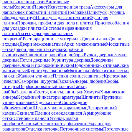
напольные покрытия
Виниловые
полы
Ковролин
Паркет
Искусственная трава
Аксессуары для
напольных покрытий и плитки
Подложка
Плинтусы, уголки,
обводы для труб
Плинтусы для сантехники
Фуги для
плитки
Порожки, профили для пола и плитки
Приспособления
для укладки плитки
Системы выравнивания
плитки
Аксессуары для напольных
покрытий
Реставрационные материалы
Двери и арки
Двери
входные
Двери межкомнатные
Арки межкомнатные
Москитные
сетки
Двери для бани и сауны
Коробки и
фурнитура
Наличники, коробки, доборы
Ручки дверные
Замки
дверные
Петли дверные
Фурнитура дверная
Доводчики
дверные
Окна и подоконники
Окна
Подоконники, отливы
Окна
мансардные
Фурнитура оконная
Мягкие окна
Москитные сетки
на окна
Жалюзи уличные
Пленки солнцезащитные
Крепежные
изделия
Саморезы, шурупы
Гвозди
Анкеры, дюбели
Скобы,
штифты
Перфорированный крепеж
Гайки,
шайбы
Заклепки
Болты, винты, шпильки
Хомуты
Химические
анкеры
Карабины
Фиксаторы арматуры
Шплинты
Пружины
универсальные
Отделка стен
Обои
Жидкие
обои
Фотообои
Штукатурки декоративные
Декоративный
камень
Скинали
Пленки самоклеящиеся
Армирующие
сетки
Стеновые панели
Уголки, маяки,
профили
Вагонка
Стеклохолсты, флизелин
Экраны для
радиаторов
Отделка потолка
Потолочные системы
Потолочные