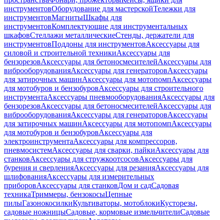
инструментов
Оборудование для мастерской
Тележки для
инструментов
Магниты
Шкафы для
инструментов
Комплектующие для инструментальных
шкафов
Стеллажи металлические
Стенды, держатели для
инструментов
Поддоны для инструментов
Аксессуары для
силовой и строительной техники
Аксессуары для
бензорезов
Аксессуары для бетоносмесителей
Аксессуары для
виброоборудования
Аксессуары для генераторов
Аксессуары
для затирочных машин
Аксессуары для мотопомп
Аксессуары
для мотобуров и бензобуров
Аксессуары для строительного
инструмента
Аксессуары пневмооборудования
Аксессуары для
бензорезов
Аксессуары для бетоносмесителей
Аксессуары для
виброоборудования
Аксессуары для генераторов
Аксессуары
для затирочных машин
Аксессуары для мотопомп
Аксессуары
для мотобуров и бензобуров
Аксессуары для
электроинструмента
Аксессуары для компрессоров,
пневмосистем
Аксессуары для сварки, пайки
Аксессуары для
станков
Аксессуары для стружкоотсосов
Аксессуары для
бурения и сверления
Аксессуары для резания
Аксессуары для
шлифования
Аксессуары для измерительных
приборов
Аксессуары для станков
Дом и сад
Садовая
техника
Триммеры, бензокосы
Цепные
пилы
Газонокосилки
Культиваторы, мотоблоки
Кусторезы,
садовые ножницы
Садовые, кормовые измельчители
Садовые