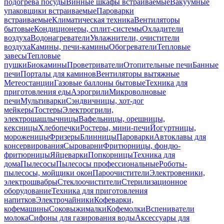
подогрева посуды
Винные шкафы встраиваемые
Вакуумные
упаковщики встраиваемые
Пароварки
встраиваемые
Климатическая техника
Вентиляторы
бытовые
Кондиционеры, сплит-системы
Охладители
воздуха
Водонагреватели
Увлажнители, очистители
воздуха
Камины, печи-камины
Обогреватели
Тепловые
завесы
Тепловые
пушки
Биокамины
Проветриватели
Отопительные печи
Банные
печи
Порталы для каминов
Вентиляторы вытяжные
Метеостанции
Газовые баллоны бытовые
Техника для
приготовления еды
Аэрогрили
Микроволновые
печи
Мультиварки
Сэндвичницы, хот-дог
мейкеры
Тостеры
Электрогрили,
электрошашлычницы
Вафельницы, орешницы,
кексницы
Хлебопечки
Ростеры, мини-печи
Йогуртницы,
мороженицы
Фризеры
Блинницы
Пароварки
Автоклавы для
консервирования
Сыроварни
Фритюрницы, фондю-
фритюрницы
Яйцеварки
Попкорницы
Техника для
дома
Пылесосы
Пылесосы профессиональные
Роботы-
пылесосы, мойщики окон
Пароочистители
Электровеники,
электрошвабры
Стеклоочистители
Стерилизационное
оборудование
Техника для приготовления
напитков
Электрочайники
Кофеварки,
кофемашины
Соковыжималки
Кофемолки
Вспениватели
молока
Сифоны для газирования воды
Аксессуары для