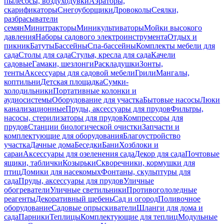
пылесосы, воздуходувки
Аэраторы,
скарификаторы
Снегоуборщики
Дровоколы
Сеялки,
разбрасыватели
семян
Минитракторы
Миникультиваторы
Мойки высокого
давления
Наборы садового электроинструмента
Отдых и
пикник
Батуты
Бассейны
Спа-бассейны
Комплекты мебели для
сада
Столы для сада
Стулья, кресла для сада
Качели
садовые
Гамаки, шезлонги
Раскладушки
Зонты,
тенты
Аксессуары для садовой мебели
Грили
Мангалы,
коптильни
Детская площадка
Сумки-
холодильники
Портативные колонки и
аудиосистемы
Оборудование для участка
Бытовые насосы
Люки
канализационные
Пруды, аксессуары для прудов
Фильтры,
насосы, стерилизаторы для прудов
Компрессоры для
прудов
Станции биологической очистки
Запчасти и
комплектующие для оборудования
Благоустройство
участка
Дачные дома
Беседки
Бани
Хозблоки и
сараи
Аксессуары для озеленения сада
Декор для сада
Почтовые
ящики, таблички
Козырьки
Скворечники, кормушки для
птиц
Домики для насекомых
Фонтаны, скульптуры для
сада
Пруды, аксессуары для прудов
Уличные
обогреватели
Уличные светильники
Противогололедные
реагенты
Декоративный щебень
Сад и огород
Поливочное
оборудование
Садовые опрыскиватели
Шланги для дома и
сада
Парники
Теплицы
Комплектующие для теплиц
Модульные