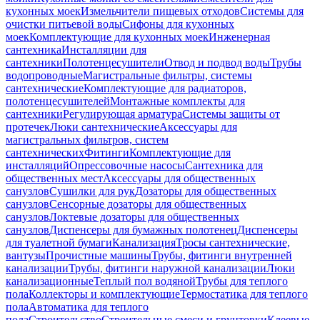
кухонных моек
Измельчители пищевых отходов
Системы для
очистки питьевой воды
Сифоны для кухонных
моек
Комплектующие для кухонных моек
Инженерная
сантехника
Инсталляции для
сантехники
Полотенцесушители
Отвод и подвод воды
Трубы
водопроводные
Магистральные фильтры, системы
сантехнические
Комплектующие для радиаторов,
полотенцесушителей
Монтажные комплекты для
сантехники
Регулирующая арматура
Системы защиты от
протечек
Люки сантехнические
Аксессуары для
магистральных фильтров, систем
сантехнических
Фитинги
Комплектующие для
инсталляций
Опрессовочные насосы
Сантехника для
общественных мест
Аксессуары для общественных
санузлов
Сушилки для рук
Дозаторы для общественных
санузлов
Сенсорные дозаторы для общественных
санузлов
Локтевые дозаторы для общественных
санузлов
Диспенсеры для бумажных полотенец
Диспенсеры
для туалетной бумаги
Канализация
Тросы сантехнические,
вантузы
Прочистные машины
Трубы, фитинги внутренней
канализации
Трубы, фитинги наружной канализации
Люки
канализационные
Теплый пол водяной
Трубы для теплого
пола
Коллекторы и комплектующие
Термостатика для теплого
пола
Автоматика для теплого
пола
Строительство
Строительные смеси и грунтовки
Клеевые