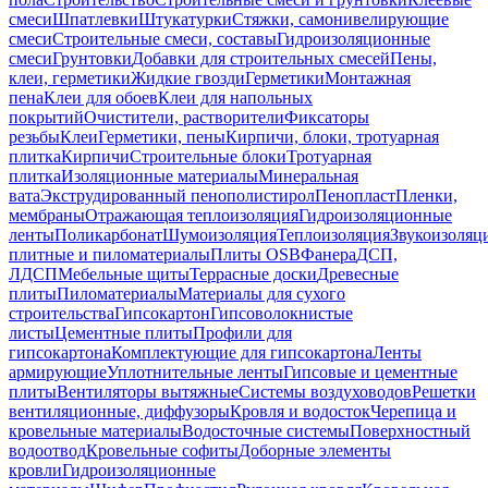
смеси
Шпатлевки
Штукатурки
Стяжки, самонивелирующие
смеси
Строительные смеси, составы
Гидроизоляционные
смеси
Грунтовки
Добавки для строительных смесей
Пены,
клеи, герметики
Жидкие гвозди
Герметики
Монтажная
пена
Клеи для обоев
Клеи для напольных
покрытий
Очистители, растворители
Фиксаторы
резьбы
Клеи
Герметики, пены
Кирпичи, блоки, тротуарная
плитка
Кирпичи
Строительные блоки
Тротуарная
плитка
Изоляционные материалы
Минеральная
вата
Экструдированный пенополистирол
Пенопласт
Пленки,
мембраны
Отражающая теплоизоляция
Гидроизоляционные
ленты
Поликарбонат
Шумоизоляция
Теплоизоляция
Звукоизоляц
плитные и пиломатериалы
Плиты OSB
Фанера
ДСП,
ЛДСП
Мебельные щиты
Террасные доски
Древесные
плиты
Пиломатериалы
Материалы для сухого
строительства
Гипсокартон
Гипсоволокнистые
листы
Цементные плиты
Профили для
гипсокартона
Комплектующие для гипсокартона
Ленты
армирующие
Уплотнительные ленты
Гипсовые и цементные
плиты
Вентиляторы вытяжные
Системы воздуховодов
Решетки
вентиляционные, диффузоры
Кровля и водосток
Черепица и
кровельные материалы
Водосточные системы
Поверхностный
водоотвод
Кровельные софиты
Доборные элементы
кровли
Гидроизоляционные