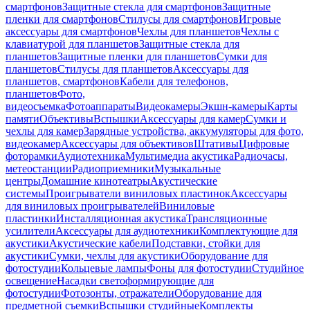
смартфонов
Защитные стекла для смартфонов
Защитные
пленки для смартфонов
Стилусы для смартфонов
Игровые
аксессуары для смартфонов
Чехлы для планшетов
Чехлы с
клавиатурой для планшетов
Защитные стекла для
планшетов
Защитные пленки для планшетов
Сумки для
планшетов
Стилусы для планшетов
Аксессуары для
планшетов, смартфонов
Кабели для телефонов,
планшетов
Фото,
видеосъемка
Фотоаппараты
Видеокамеры
Экшн-камеры
Карты
памяти
Объективы
Вспышки
Аксессуары для камер
Сумки и
чехлы для камер
Зарядные устройства, аккумуляторы для фото,
видеокамер
Аксессуары для объективов
Штативы
Цифровые
фоторамки
Аудиотехника
Мультимедиа акустика
Радиочасы,
метеостанции
Радиоприемники
Музыкальные
центры
Домашние кинотеатры
Акустические
системы
Проигрыватели виниловых пластинок
Аксессуары
для виниловых проигрывателей
Виниловые
пластинки
Инсталляционная акустика
Трансляционные
усилители
Аксессуары для аудиотехники
Комплектующие для
акустики
Акустические кабели
Подставки, стойки для
акустики
Сумки, чехлы для акустики
Оборудование для
фотостудии
Кольцевые лампы
Фоны для фотостудии
Студийное
освещение
Насадки светоформирующие для
фотостудии
Фотозонты, отражатели
Оборудование для
предметной съемки
Вспышки студийные
Комплекты