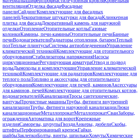
материалы
Шифер
Профнастил
Рулонная кровля
Кровельная
вентиляция
Отделка фасада
Фасадные
панели
Сайдинг
Комплектующие для фасадных
панелей
Декоративные штукатурки для фасада
Клинкерная
плитка для фасада
Декоративный камень для наружной
отделки
Отопление
Отопительные котлы
Газовые
колонки
Камины, печи-камины
Отопительные печи
Банные
печи
Водонагреватели
Радиаторы отопления, батареи
Теплый
пол
Теплые плинтусы
Системы антиобледенения
Управление
климатической техникой
Комплектующие для отопительного
оборудования
Стабилизаторы напряжения
Насосы
циркуляционные
Регулирующая арматура
Отвод и подвод
воды
Дымоходы и комплектующие
Управление климатической
техникой
Комплектующие для радиаторов
Комплектующие для
теплого пола
Топливо и аксессуары для отопительного
оборудования
Комплектующие для печей, каминов
Аксессуары
для каминов, печей
Комплектующие для отопительных котлов,
водонагревателей
Канализация
Тросы сантехнические,
вантузы
Прочистные машины
Трубы, фитинги внутренней
канализации
Трубы, фитинги наружной канализации
Люки
канализационные
Металлопрокат
Металлопрокат
Сваи
Заборы,
ограждения
Автоматика для ворот
Крепежные
изделия
Саморезы, шурупы
Гвозди
Анкеры, дюбели
Скобы,
штифты
Перфорированный крепеж
Гайки,
шайбы
Заклепки
Болты, винты, шпильки
Хомуты
Химические