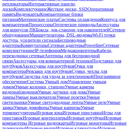
репликаторы
Интерактивные панели,
доски
Комплектующие
Жесткие диски, SSD
Оперативная
память
Видеокарты
Компьютерные блоки
питания
Материнские платы
Системы охлаждения
Корпуса для
компьютеров
Процессоры
Оптические приводы
Аксессуары
для корпусов ПК
Боксы, док-станции для накопителей
Сетевое
оборудование
Маршрутизаторы, DSL-модемы
Wi-Fi точки
доступа, усилители сигнала
Беспроводные
адаптеры
Коммутаторы
Сетевые адаптеры
Powerline
Сетевые
комплектующие
IP-телефония
Медиаконвертеры
Кабели,
переходники сетевые
Антенны для беспроводной
связи
Аксессуары для компьютерной техники
Подставки для
ноутбуков
Аксессуары для ноутбуков
Очки для
компьютера
Рюкзаки для ноутбуков
Сумки, чехлы для
ноутбуков
Средства для ухода за электроникой
Программное
обеспечение
Система Умный дом
Управление умным
домом
Умные колонки, станции
Умные камеры
видеонаблюдения
Умные датчики для дома
Умные
лампы
Умные выключатели
Умные розетки
Умные
светильники
Умные светодиодные ленты
Умные реле
Умные
замки
Умные домофоны
Умные карнизы
Умные
терморегуляторы
Игровая зона
Игровые приставки
Игры для
приставок
Игровые контроллеры
Игровые ноутбуки
Игровые
компьютеры
Игровые видеокарты
Игровые мониторы
Игровые
телевизоры
Игровые мыши
Игровые клавиатуры
Игровые