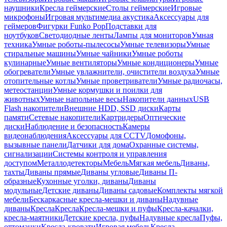
наушники
Кресла геймерские
Столы геймерские
Игровые
микрофоны
Игровая мультимедиа акустика
Аксессуары для
геймеров
Фигурки Funko Pop
Подставки для
ноутбуков
Светодиодные ленты
Лампы для мониторов
Умная
техника
Умные роботы-пылесосы
Умные телевизоры
Умные
стиральные машины
Умные чайники
Умные роботы
кулинарные
Умные вентиляторы
Умные кондиционеры
Умные
обогреватели
Умные увлажнители, очистители воздуха
Умные
отопительные котлы
Умные проветриватели
Умные радиочасы,
метеостанции
Умные кормушки и поилки для
животных
Умные напольные весы
Накопители данных
USB
Flash накопители
Внешние HDD, SSD диски
Карты
памяти
Сетевые накопители
Картридеры
Оптические
диски
Наблюдение и безопасность
Камеры
видеонаблюдения
Аксессуары для CCTV
Домофоны,
вызывные панели
Датчики для дома
Охранные системы,
сигнализации
Системы контроля и управления
доступом
Металлодетекторы
Мебель
Мягкая мебель
Диваны,
тахты
Диваны прямые
Диваны угловые
Диваны П-
образные
Кухонные уголки, диваны
Диваны
модульные
Детские диваны
Диваны садовые
Комплекты мягкой
мебели
Бескаркасные кресла-мешки и диваны
Надувные
диваны
Кресла
Кресла
Кресла-мешки и пуфы
Кресла-качалки,
кресла-маятники
Детские кресла, пуфы
Надувные кресла
Пуфы,
оттоманки
Кресла-кровати
Игровая мебель
Кресла