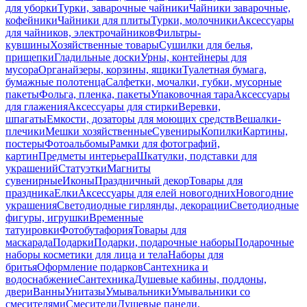
для уборки
Турки, заварочные чайники
Чайники заварочные,
кофейники
Чайники для плиты
Турки, молочники
Аксессуары
для чайников, электрочайников
Фильтры-
кувшины
Хозяйственные товары
Сушилки для белья,
прищепки
Гладильные доски
Урны, контейнеры для
мусора
Органайзеры, корзины, ящики
Туалетная бумага,
бумажные полотенца
Салфетки, мочалки, губки, мусорные
пакеты
Фольга, пленка, пакеты
Упаковочная тара
Аксессуары
для глажения
Аксессуары для стирки
Веревки,
шпагаты
Емкости, дозаторы для моющих средств
Вешалки-
плечики
Мешки хозяйственные
Сувениры
Копилки
Картины,
постеры
Фотоальбомы
Рамки для фотографий,
картин
Предметы интерьера
Шкатулки, подставки для
украшений
Статуэтки
Магниты
сувенирные
Иконы
Праздничный декор
Товары для
праздника
Елки
Аксессуары для елей новогодних
Новогодние
украшения
Светодиодные гирлянды, декорации
Светодиодные
фигуры, игрушки
Временные
татуировки
Фотобутафория
Товары для
маскарада
Подарки
Подарки, подарочные наборы
Подарочные
наборы косметики для лица и тела
Наборы для
бритья
Оформление подарков
Сантехника и
водоснабжение
Сантехника
Душевые кабины, поддоны,
двери
Ванны
Унитазы
Умывальники
Умывальники со
смесителями
Смесители
Душевые панели,