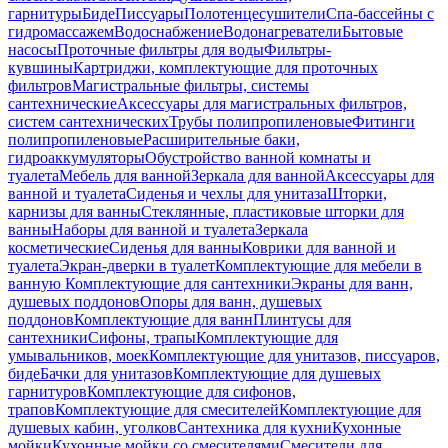
гарнитуры
Биде
Писсуары
Полотенцесушители
Спа-бассейны с
гидромассажем
Водоснабжение
Водонагреватели
Бытовые
насосы
Проточные фильтры для воды
Фильтры-
кувшины
Картриджи, комплектующие для проточных
фильтров
Магистральные фильтры, системы
сантехнические
Аксессуары для магистральных фильтров,
систем сантехнических
Трубы полипропиленовые
Фитинги
полипропиленовые
Расширительные баки,
гидроаккумуляторы
Обустройство ванной комнаты и
туалета
Мебель для ванной
Зеркала для ванной
Аксессуары для
ванной и туалета
Сиденья и чехлы для унитаза
Шторки,
карнизы для ванны
Стеклянные, пластиковые шторки для
ванны
Наборы для ванной и туалета
Зеркала
косметические
Сиденья для ванны
Коврики для ванной и
туалета
Экран-дверки в туалет
Комплектующие для мебели в
ванную
Комплектующие для сантехники
Экраны для ванн,
душевых поддонов
Опоры для ванн, душевых
поддонов
Комплектующие для ванн
Плинтусы для
сантехники
Сифоны, трапы
Комплектующие для
умывальников, моек
Комплектующие для унитазов, писсуаров,
биде
Бачки для унитазов
Комплектующие для душевых
гарнитуров
Комплектующие для сифонов,
трапов
Комплектующие для смесителей
Комплектующие для
душевых кабин, уголков
Сантехника для кухни
Кухонные
мойки
Кухонные мойки со смесителями
Смесители для