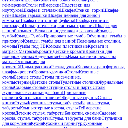
геймерские
Столы геймерские
Подставки для
ноутбуков
Шкафы и стеллажи
Шкафы
Стенки, горки
Шкафы-
купе
Шкафы-гармошки
Шкафы-пеналы для жилой
комнаты
Шкафы с витриной, буфеты
Шкафы, секции в
прихожую
Полки, стеллажи, системы хранения
Шкафы для
ванной комнаты
Вешалки, подставки для зонтов
Комоды,
тумбы
Комоды
Тумбы
Прикроватные тумбы
Обувницы, тумбы в
прихожую
Комоды, тумбы для ванной
Пеленальные столики,
комоды
Тумбы под ТВ
Комоды пластиковые
Кровати и
матрасы
Матрасы
Кровати
Детские кровати
Кроватки для
новорожденных
Надувная мебель
Наматрасники, чехлы на
матрас
Основания для
кроватей
Подматрасники
Раскладушки
Кровати-трансформеры,
шкафы-кровати
Кровати-домики
Столы
Кухонные
столы
Барные столы
Столы письменные,
компьютерные
Детские столы
Туалетные столики
Журнальные
столы
Садовые столы
Растущие столы и парты
Столы,
журнальные столики для бани
Приставные
столики
Консольные столики
Обеденные группы
Столы-
книги
Стулья
Кухонные стулья, табуреты
Барные стулья,
табуреты
Компьютерные кресла, стулья
Геймерские
кресла
Детские стулья, табуреты
Банкетки, скамьи
Садовые
кресла, стулья, табуреты
Стулья, табуреты для бани
Стульчики
для кормления
Кухня
Кухонный гарнитур
Кухонные