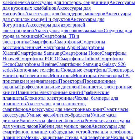
хлебопечек
Аксессуары для тостеров, сэндвичниц
Аксессуары
для кухонных комбайнов
Аксессуары для
мясорубок
Аксессуары для блендеров, миксеров
Аксессуары
для сушилок овощей и фруктов
Аксессуары для
йогуртниц
Аксессуары для аэрогрилей,
электрогрилей
Аксессуары для соковыжималок
Средства для
ухода за техникой
Смартфоны, ТВ и
электроника
Смартфоны
Смартфоны
Смартфоны
восстановленные
Смартфоны Apple
Смартфоны
Xiaomi
Смартфоны Samsung
Смартфоны Honor
Смартфоны
Huawei
Смартфоны POCO
Смартфоны Infinix
Смартфоны
Tecno
Смартфоны Realme
Смартфоны Samsung Galaxy S26
series
Кнопочные телефоны
Складные смартфоны
Телевизоры,
мониторы
Телевизоры
Мониторы
Мониторы-телевизоры
ТВ-
приставки и медиаплееры
Проекторы
Проекционные
экраны
Профессиональные дисплеи
Планшеты, электронные
книги
Планшеты
Электронные книги
Графические
планшеты
Блокноты электронные
Чехлы, бамперы для
планшетов
Аксессуары для планшетов,
смартфонов
Аксессуары для электронных книг
Смарт-часы,
аксессуары
Умные часы
Фитнес-браслеты
Умные часы
детские
Умные часы, фитнес-браслеты
Ремешки, аксессуары
для умных часов
Кабели для умных часов
Аксессуары для
смартфонов, планшетов
Зарядные устройства для телефонов,
планшетов
Чехлы, защитные стекла для телефонов
Чехлы для