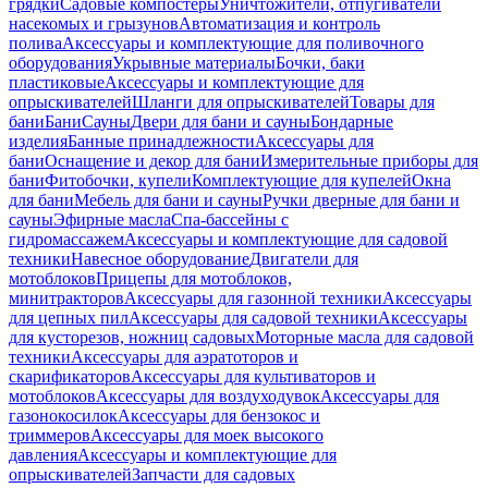
грядки
Садовые компостеры
Уничтожители, отпугиватели
насекомых и грызунов
Автоматизация и контроль
полива
Аксессуары и комплектующие для поливочного
оборудования
Укрывные материалы
Бочки, баки
пластиковые
Аксессуары и комплектующие для
опрыскивателей
Шланги для опрыскивателей
Товары для
бани
Бани
Сауны
Двери для бани и сауны
Бондарные
изделия
Банные принадлежности
Аксессуары для
бани
Оснащение и декор для бани
Измерительные приборы для
бани
Фитобочки, купели
Комплектующие для купелей
Окна
для бани
Мебель для бани и сауны
Ручки дверные для бани и
сауны
Эфирные масла
Спа-бассейны с
гидромассажем
Аксессуары и комплектующие для садовой
техники
Навесное оборудование
Двигатели для
мотоблоков
Прицепы для мотоблоков,
минитракторов
Аксессуары для газонной техники
Аксессуары
для цепных пил
Аксессуары для садовой техники
Аксессуары
для кусторезов, ножниц садовых
Моторные масла для садовой
техники
Аксессуары для аэратоторов и
скарификаторов
Аксессуары для культиваторов и
мотоблоков
Аксессуары для воздуходувок
Аксессуары для
газонокосилок
Аксессуары для бензокос и
триммеров
Аксессуары для моек высокого
давления
Аксессуары и комплектующие для
опрыскивателей
Запчасти для садовых