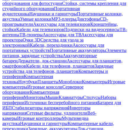
оборудования для фотостудии
Стойки, системы крепления для
студийного оборудования
Портативная
аудиотехника
Наушники и гарнитуры
Портативные колонки,
акустика
Умные колонки
MP3-плееры
Диктофоны
CD-
проигрыватели
Аксессуары для телевизоров
Кронштейны,
стойки
Кабели для телевизоров
Подписки на видеосервисы
ТВ-
антенны
ТВ-тюнеры
Аксессуары для ТВ
Аксессуары для
проектора
Очки 3D
Средства для ухода за
электроникой
Кабели, переходники
Аксессуары для
портативных устройств
Портативные аккумуляторы
Элементы
питания, зарядные устройства
Аккумуляторные
батареи
Держатели, док-станции
Аксессуары для планшетов,
смартфонов
Кабели для телефонов, планшетов
Зарядные
устройства для телефонов, планшетов
Компьютеры и
периферия
Компьютерная
техника
Ноутбуки
Планшеты
Моноблоки
Компьютеры
Игровые
компьютеры
Игровые консоли
Серверное
оборудование
Компьютерная
периферия
Мониторы
Мыши
Клавиатуры
Стилусы
Наборы
периферии
Источники бесперебойного питания
Батареи для
ИБП
Стабилизаторы напряжения
Инверторы
напряжения
Сетевые фильтры, удлинители
Веб-
камеры
Игровые контроллеры
Мультимедиа
акустика
Наушники и гарнитуры
Компьютерные кабели,
переходники
Зарядные, аккумуляторы
Док-станции,