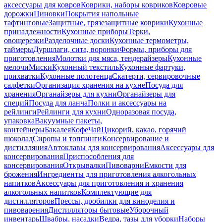
аксессуары для ковров
Коврики, наборы ковриков
Ковровые
дорожки
Циновки
Покрытия напольные
тафтинговые
Защитные, грязезащитные коврики
Кухонные
принадлежности
Кухонные приборы
Терки,
овощерезки
Разделочные доски
Кухонные термометры,
таймеры
Дуршлаги, сита, воронки
Формы, приборы для
приготовления
Молотки для мяса, тендерайзеры
Кухонные
мелочи
Миски
Кухонный текстиль
Кухонные фартуки,
прихватки
Кухонные полотенца
Скатерти, сервировочные
салфетки
Организация хранения на кухне
Посуда для
хранения
Органайзеры для кухни
Органайзеры для
специй
Посуда для ланча
Полки и аксессуары на
рейлинги
Рейлинги для кухни
Одноразовая посуда,
упаковка
Вакуумные пакеты,
контейнеры
Бакалея
Кофе
Чай
Цикорий, какао, горячий
шоколад
Сиропы и топпинги
Консервирование и
дистилляция
Автоклавы для консервирования
Аксессуары для
консервирования
Приспособления для
консервирования
Открывалки
Пивоварни
Емкости для
брожения
Ингредиенты для приготовления алкогольных
напитков
Аксессуары для приготовления и хранения
алкогольных напитков
Комплектующие для
дистилляторов
Прессы, дробилки для виноделия и
пивоварения
Дистилляторы бытовые
Уборочный
инвентарь
Швабры, насадки
Ведра, тазы для уборки
Наборы