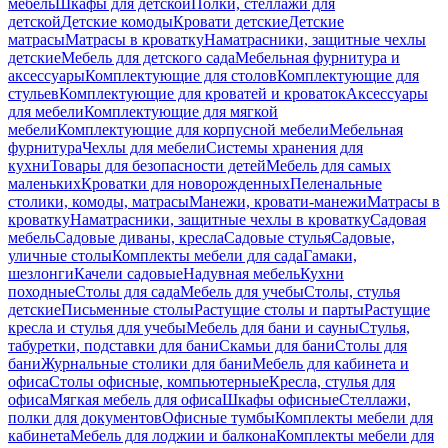
мебель
Шкафы для детской
Полки, стеллажи для
детской
Детские комоды
Кровати детские
Детские
матрасы
Матрасы в кроватку
Наматрасники, защитные чехлы
детские
Мебель для детского сада
Мебельная фурнитура и
аксессуары
Комплектующие для столов
Комплектующие для
стульев
Комплектующие для кроватей и кроваток
Аксессуары
для мебели
Комплектующие для мягкой
мебели
Комплектующие для корпусной мебели
Мебельная
фурнитура
Чехлы для мебели
Системы хранения для
кухни
Товары для безопасности детей
Мебель для самых
маленьких
Кроватки для новорожденных
Пеленальные
столики, комоды, матрасы
Манежи, кровати-манежи
Матрасы в
кроватку
Наматрасники, защитные чехлы в кроватку
Садовая
мебель
Садовые диваны, кресла
Садовые стулья
Садовые,
уличные столы
Комплекты мебели для сада
Гамаки,
шезлонги
Качели садовые
Надувная мебель
Кухни
походные
Столы для сада
Мебель для учебы
Столы, стулья
детские
Письменные столы
Растущие столы и парты
Растущие
кресла и стулья для учебы
Мебель для бани и сауны
Стулья,
табуретки, подставки для бани
Скамьи для бани
Столы для
бани
Журнальные столики для бани
Мебель для кабинета и
офиса
Столы офисные, компьютерные
Кресла, стулья для
офиса
Мягкая мебель для офиса
Шкафы офисные
Стеллажи,
полки для документов
Офисные тумбы
Комплекты мебели для
кабинета
Мебель для лоджии и балкона
Комплекты мебели для