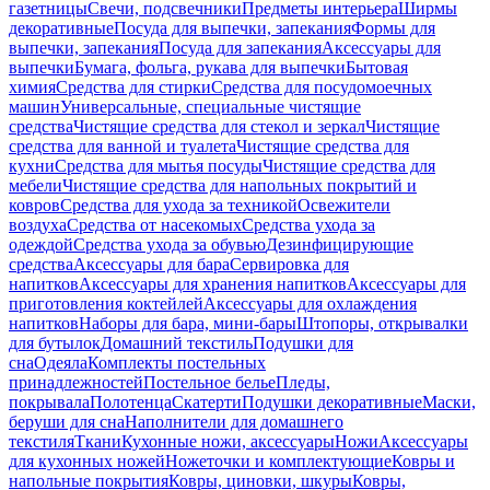
газетницы
Свечи, подсвечники
Предметы интерьера
Ширмы
декоративные
Посуда для выпечки, запекания
Формы для
выпечки, запекания
Посуда для запекания
Аксессуары для
выпечки
Бумага, фольга, рукава для выпечки
Бытовая
химия
Средства для стирки
Средства для посудомоечных
машин
Универсальные, специальные чистящие
средства
Чистящие средства для стекол и зеркал
Чистящие
средства для ванной и туалета
Чистящие средства для
кухни
Средства для мытья посуды
Чистящие средства для
мебели
Чистящие средства для напольных покрытий и
ковров
Средства для ухода за техникой
Освежители
воздуха
Средства от насекомых
Средства ухода за
одеждой
Средства ухода за обувью
Дезинфицирующие
средства
Аксессуары для бара
Сервировка для
напитков
Аксессуары для хранения напитков
Аксессуары для
приготовления коктейлей
Аксессуары для охлаждения
напитков
Наборы для бара, мини-бары
Штопоры, открывалки
для бутылок
Домашний текстиль
Подушки для
сна
Одеяла
Комплекты постельных
принадлежностей
Постельное белье
Пледы,
покрывала
Полотенца
Скатерти
Подушки декоративные
Маски,
беруши для сна
Наполнители для домашнего
текстиля
Ткани
Кухонные ножи, аксессуары
Ножи
Аксессуары
для кухонных ножей
Ножеточки и комплектующие
Ковры и
напольные покрытия
Ковры, циновки, шкуры
Ковры,