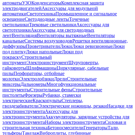
автоматы
УЗО
Конденсаторы
Комплексная защита
электродвигателей
Аксессуары для модульной
автоматики
Светотехника
Промышленное и сигнальное
освещение
Светодиодные ленты
Точечные
светильники
Трековые светильники
Аксессуары для
светотехники
Аксессуары для светодиодных
лент
Вентиляция
Вентиляторы вытяжные
Вентиляторы
канальные
Системы воздуховодов
Решетки вентиляционные,
диффузоры
Проветриватели
Люки
Люки ревизионные
Люки
под плитку
Люки напольные
Люки под
покраску
Строительный
инструмент
Электроинструмент
Шуруповерты,
гайковерты
Шлифмашины
Циркулярные, сабельные
пилы
Перфораторы, отбойные
молотки
Электролобзики
Дрели
Строительные
миксеры
Дальномеры
Многофункциональные
инструменты
Строительные фены
Строительные
пистолеты
Фрезеры
Рубанки, стамески
электрические
Краскопульты
Степлеры,
гвоздезабиватели
Электрические ножницы, резаки
Насадки для
электроинструмента
Аксессуары для
электроинструмента
Аккумуляторы, зарядные устройства для
электроинструмента
Наборы электроинструмента
Силовая и
строительная техника
Бетоносмесители
Генераторы
Тали,
тельферы
Такелаж
Виброплиты, глубинные