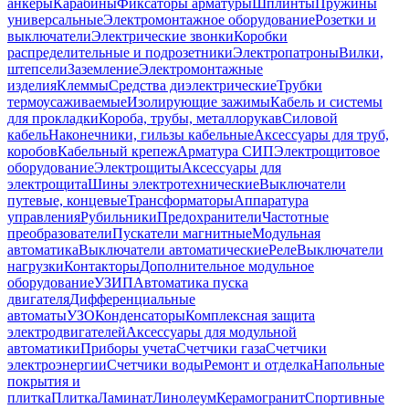
анкеры
Карабины
Фиксаторы арматуры
Шплинты
Пружины
универсальные
Электромонтажное оборудование
Розетки и
выключатели
Электрические звонки
Коробки
распределительные и подрозетники
Электропатроны
Вилки,
штепсели
Заземление
Электромонтажные
изделия
Клеммы
Средства диэлектрические
Трубки
термоусаживаемые
Изолирующие зажимы
Кабель и системы
для прокладки
Короба, трубы, металлорукав
Силовой
кабель
Наконечники, гильзы кабельные
Аксессуары для труб,
коробов
Кабельный крепеж
Арматура СИП
Электрощитовое
оборудование
Электрощиты
Аксессуары для
электрощита
Шины электротехнические
Выключатели
путевые, концевые
Трансформаторы
Аппаратура
управления
Рубильники
Предохранители
Частотные
преобразователи
Пускатели магнитные
Модульная
автоматика
Выключатели автоматические
Реле
Выключатели
нагрузки
Контакторы
Дополнительное модульное
оборудование
УЗИП
Автоматика пуска
двигателя
Дифференциальные
автоматы
УЗО
Конденсаторы
Комплексная защита
электродвигателей
Аксессуары для модульной
автоматики
Приборы учета
Счетчики газа
Счетчики
электроэнергии
Счетчики воды
Ремонт и отделка
Напольные
покрытия и
плитка
Плитка
Ламинат
Линолеум
Керамогранит
Спортивные