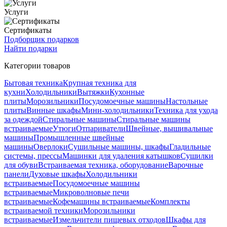
Услуги
Сертификаты
Подборщик подарков
Найти подарки
Категории товаров
Бытовая техника
Крупная техника для
кухни
Холодильники
Вытяжки
Кухонные
плиты
Морозильники
Посудомоечные машины
Настольные
плиты
Винные шкафы
Мини-холодильники
Техника для ухода
за одеждой
Стиральные машины
Стиральные машины
встраиваемые
Утюги
Отпариватели
Швейные, вышивальные
машины
Промышленные швейные
машины
Оверлоки
Сушильные машины, шкафы
Гладильные
системы, прессы
Машинки для удаления катышков
Сушилки
для обуви
Встраиваемая техника, оборудование
Варочные
панели
Духовые шкафы
Холодильники
встраиваемые
Посудомоечные машины
встраиваемые
Микроволновые печи
встраиваемые
Кофемашины встраиваемые
Комплекты
встраиваемой техники
Морозильники
встраиваемые
Измельчители пищевых отходов
Шкафы для