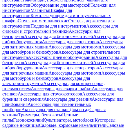
инструментов
Оборудование для мастерской
Тележки для
инструментов
Магниты
Шкафы для
инструментов
Комплектующие для инструментальных
шкафов
Стеллажи металлические
Стенды, держатели для
инструментов
Поддоны для инструментов
Аксессуары для
силовой и строительной техники
Аксессуары для
бензорезов
Аксессуары для бетоносмесителей
Аксессуары для
виброоборудования
Аксессуары для генераторов
Аксессуары
для затирочных машин
Аксессуары для мотопомп
Аксессуары
для мотобуров и бензобуров
Аксессуары для строительного
инструмента
Аксессуары пневмооборудования
Аксессуары для
бензорезов
Аксессуары для бетоносмесителей
Аксессуары для
виброоборудования
Аксессуары для генераторов
Аксессуары
для затирочных машин
Аксессуары для мотопомп
Аксессуары
для мотобуров и бензобуров
Аксессуары для
электроинструмента
Аксессуары для компрессоров,
пневмосистем
Аксессуары для сварки, пайки
Аксессуары для
станков
Аксессуары для стружкоотсосов
Аксессуары для
бурения и сверления
Аксессуары для резания
Аксессуары для
шлифования
Аксессуары для измерительных
приборов
Аксессуары для станков
Дом и сад
Садовая
техника
Триммеры, бензокосы
Цепные
пилы
Газонокосилки
Культиваторы, мотоблоки
Кусторезы,
садовые ножницы
Садовые, кормовые измельчители
Садовые