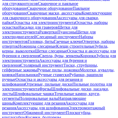
для стружкоотсосов
Сварочное и паяльное
оборудование
Сварочное оборудование
Паяльное
оборудование
Сварочные маски, аксессуары
Комплектующие
для сварочного оборудования
Аксессуары для сварки,
пайки
Оснастка для электроинструмента
Оснастка, наборы
оснастки
Насадки для граверов
Щетки для
электроинструмента
Развертки
Пуансоны
Щетки для
электродвигателей
Слесарный инструмент
Наборы
инструментов
Головки, биты
Гаечные ключи
Отвертки, наборы
отверток
Ножницы слесарные
Клещи строительные
Зубила,
керны, выколотки
Щетки слесарные
Оснастка и аксессуары для
бурения и сверления
Сверла, буры, зенкеры
Коронки
Зубила для
электроинструмента
Аксессуары для бурения и
сверления
Столярный инструмент
Тиски, струбцины,
гейферные зажимы
Ручные пилы, ножовки
Молотки, кувалды,
киянки
Напильники
Ручные стамески
Рубанки, рашпили
ручные
Оснастка и аксессуары для резания и
шлифования
Отрезные, пильные диски
Пильные полотна для
электроинструмента
Фрезы
Шлифовальные диски, насадки,
листы
Шлифовальные чашки
Точильные камни, круги,
сегменты
Полировальные валы
Направляющие
шины
Комплектующие для резания
Аксессуары для
резания
Аксессуары для шлифования
Электромонтажный
инструмент
Обжимной инструмент
Плоскогубцы,
круглогубцы
Кусачки, болторезы,