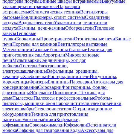
подогрева посуды
Винные шкафы встраиваемые
Вакуумные
упаковщики встраиваемые
Пароварки
встраиваемые
Климатическая техника
Вентиляторы
бытовые
Кондиционеры, сплит-системы
Охладители
воздуха
Водонагреватели
Увлажнители, очистители
воздуха
Камины, печи-камины
Обогреватели
Тепловые
завесы
Тепловые
пушки
Биокамины
Проветриватели
Отопительные печи
Банные
печи
Порталы для каминов
Вентиляторы вытяжные
Метеостанции
Газовые баллоны бытовые
Техника для
приготовления еды
Аэрогрили
Микроволновые
печи
Мультиварки
Сэндвичницы, хот-дог
мейкеры
Тостеры
Электрогрили,
электрошашлычницы
Вафельницы, орешницы,
кексницы
Хлебопечки
Ростеры, мини-печи
Йогуртницы,
мороженицы
Фризеры
Блинницы
Пароварки
Автоклавы для
консервирования
Сыроварни
Фритюрницы, фондю-
фритюрницы
Яйцеварки
Попкорницы
Техника для
дома
Пылесосы
Пылесосы профессиональные
Роботы-
пылесосы, мойщики окон
Пароочистители
Электровеники,
электрошвабры
Стеклоочистители
Стерилизационное
оборудование
Техника для приготовления
напитков
Электрочайники
Кофеварки,
кофемашины
Соковыжималки
Кофемолки
Вспениватели
молока
Сифоны для газирования воды
Аксессуары для