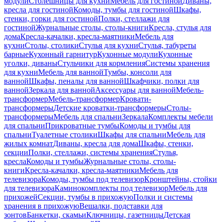
модули
Столешницы для кухни
Мебель для гостиной
Диваны,
кресла для гостиной
Комоды, тумбы для гостиной
Шкафы,
стенки, горки для гостиной
Полки, стеллажи для
гостиной
Журнальные столы, столы-книги
Кресла, стулья для
дома
Кресла-качалки, кресла-маятники
Мебель для
кухни
Столы, столики
Стулья для кухни
Стулья, табуреты
барные
Кухонный гарнитур
Кухонные модули
Кухонные
уголки, диваны
Стульчики для кормления
Системы хранения
для кухни
Мебель для ванной
Тумбы, консоли для
ванной
Шкафы, пеналы для ванной
Шкафчики, полки для
ванной
Зеркала для ванной
Аксессуары для ванной
Мебель-
трансформер
Мебель-трансформер
Кровати-
трансформеры
Детские кроватки-трансформеры
Столы-
трансформеры
Мебель для спальни
Зеркала
Комплекты мебели
для спальни
Прикроватные тумбы
Комоды и тумбы для
спальни
Туалетные столики
Шкафы для спальни
Мебель для
жилых комнат
Диваны, кресла для дома
Шкафы, стенки,
секции
Полки, стеллажи, системы хранения
Стулья,
кресла
Комоды и тумбы
Журнальные столы, столы-
книги
Кресла-качалки, кресла-маятники
Мебель для
телевизора
Комоды, тумбы под телевизор
Кронштейны, стойки
для телевизора
Каминокомплекты под телевизор
Мебель для
прихожей
Секции, тумбы в прихожую
Полки и системы
хранения в прихожую
Вешалки, подставки для
зонтов
Банкетки, скамьи
Ключницы, газетницы
Детская