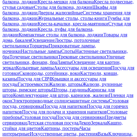
балкона, лоджии
Кресла-мешки для балкона
Кресла подвесные,
стулья садовые
Столы для балкона, лоджии
Шкафы для
балкона, лоджии
Дверцы жалюзийные
Системы хранения для
балкона, лоджии
Журнальные столы, столы-книги
Тумбы для
балкона, лоджии
Кресла-качалки, кресла-маятники
Стулья для
балкона, лоджии
Кресла, пуфы для балкона,
лоджии
Компактные столы для балкона, лоджии
Товары для
дома, бакалея
Освещение
Люстры, потолочные
светильники
Торшеры
Прикроватные лампы,
ночники
Настольные лампы
Споты
Настенные светильники,
бра
Точечные светильники
Трековые светильники
Уличные
светильники, фонари, бра
Лампы
Освещение для картин,
зеркал
Кольцевые лампы
Аксессуары для освещения
Посуда для
готовки
Сковороды, сотейники, воки
Кастрюли, ковши,
казаны
Посуда для СВЧ
Крышки и аксессуары для
посуды
Гастроемкости
Жалюзи, шторы
Жалюзи, рулонные
шторы, римские шторы
Шторы, гардины
Карнизы для
штор
Комплектующие для штор, карнизов, жалюзи
Пленки для
окон
Электроприводные солнцезащитные системы
Столовая
посуда, сервировка
Посуда для напитков
Посуда для горячих
напитков
Посуда для подачи и хранения напитков
Столовые
приборы
Столовая посуда
Посуда для сервировки
Предметы
сервировки
Детская столовая посуда
Декор
Зеркала
Кашпо,
стойки для цветов
Картины, постеры
Часы
интерьерные
Искусственные цветы, растения
Вазы
Ключницы,