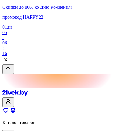
Скидки до 80% ко Дню Рождения!
промокод HAPPY22
01
дн
05
:
06
:
16
Каталог товаров