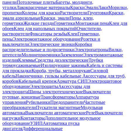
панели
Потолочные плиты
Багеты, молдинги,
уголки
Лакокрасочные материалы
Краски
Эмали
Лаки
Морилки,
пропитки
Колеры для краски
Растворители
Грунтовки
Краски,
эмали аэрозольные
Краски, эмали
Пены, клеи,
герметики
Жидкие гвозди
Герметики
Монтажная пена
Клеи для
обоев
Клеи для напольных покрытий
Очистители,
растворители
Фиксаторы резьбы
Клеи
Герметики,
пены
Электромонтажное оборудование
Розетки и
выключатели
Электрические звонки
Коробки
распределительные и подрозетники
Электропатроны
Вилки,
штепсели
Молниеприемники
Заземление
Электромонтажные
изделия
Клеммы
Средства диэлектрические
Трубки
термоусаживаемые
Изолирующие зажимы
Кабель и системы
для прокладки
Короба, трубы, металлорукав
Силовой
кабель
Наконечники, гильзы кабельные
Аксессуары для труб,
коробов
Кабельный крепеж
Арматура СИП
Электрощитовое
оборудование
Электрощиты
Аксессуары для
электрощита
Шины электротехнические
Выключатели
путевые, концевые
Трансформаторы
Аппаратура
управления
Рубильники
Предохранители
Частотные
преобразователи
Пускатели магнитные
Модульная
автоматика
Выключатели автоматические
Реле
Выключатели
нагрузки
Контакторы
Дополнительное модульное
оборудование
УЗИП
Автоматика пуска
двигателя
Дифференциальные