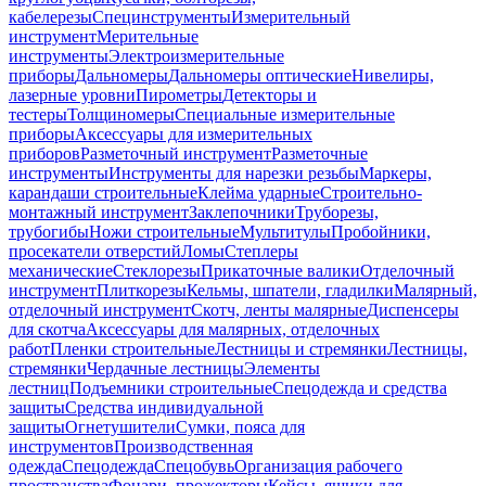
кабелерезы
Специнструменты
Измерительный
инструмент
Мерительные
инструменты
Электроизмерительные
приборы
Дальномеры
Дальномеры оптические
Нивелиры,
лазерные уровни
Пирометры
Детекторы и
тестеры
Толщиномеры
Специальные измерительные
приборы
Аксессуары для измерительных
приборов
Разметочный инструмент
Разметочные
инструменты
Инструменты для нарезки резьбы
Маркеры,
карандаши строительные
Клейма ударные
Строительно-
монтажный инструмент
Заклепочники
Труборезы,
трубогибы
Ножи строительные
Мультитулы
Пробойники,
просекатели отверстий
Ломы
Степлеры
механические
Стеклорезы
Прикаточные валики
Отделочный
инструмент
Плиткорезы
Кельмы, шпатели, гладилки
Малярный,
отделочный инструмент
Скотч, ленты малярные
Диспенсеры
для скотча
Аксессуары для малярных, отделочных
работ
Пленки строительные
Лестницы и стремянки
Лестницы,
стремянки
Чердачные лестницы
Элементы
лестниц
Подъемники строительные
Спецодежда и средства
защиты
Средства индивидуальной
защиты
Огнетушители
Сумки, пояса для
инструментов
Производственная
одежда
Спецодежда
Спецобувь
Организация рабочего
пространства
Фонари, прожекторы
Кейсы, ящики для