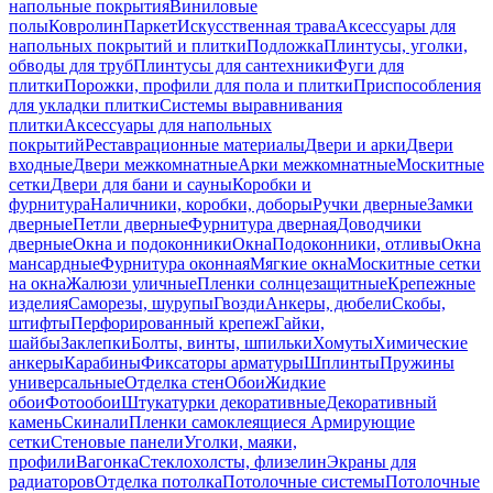
напольные покрытия
Виниловые
полы
Ковролин
Паркет
Искусственная трава
Аксессуары для
напольных покрытий и плитки
Подложка
Плинтусы, уголки,
обводы для труб
Плинтусы для сантехники
Фуги для
плитки
Порожки, профили для пола и плитки
Приспособления
для укладки плитки
Системы выравнивания
плитки
Аксессуары для напольных
покрытий
Реставрационные материалы
Двери и арки
Двери
входные
Двери межкомнатные
Арки межкомнатные
Москитные
сетки
Двери для бани и сауны
Коробки и
фурнитура
Наличники, коробки, доборы
Ручки дверные
Замки
дверные
Петли дверные
Фурнитура дверная
Доводчики
дверные
Окна и подоконники
Окна
Подоконники, отливы
Окна
мансардные
Фурнитура оконная
Мягкие окна
Москитные сетки
на окна
Жалюзи уличные
Пленки солнцезащитные
Крепежные
изделия
Саморезы, шурупы
Гвозди
Анкеры, дюбели
Скобы,
штифты
Перфорированный крепеж
Гайки,
шайбы
Заклепки
Болты, винты, шпильки
Хомуты
Химические
анкеры
Карабины
Фиксаторы арматуры
Шплинты
Пружины
универсальные
Отделка стен
Обои
Жидкие
обои
Фотообои
Штукатурки декоративные
Декоративный
камень
Скинали
Пленки самоклеящиеся
Армирующие
сетки
Стеновые панели
Уголки, маяки,
профили
Вагонка
Стеклохолсты, флизелин
Экраны для
радиаторов
Отделка потолка
Потолочные системы
Потолочные