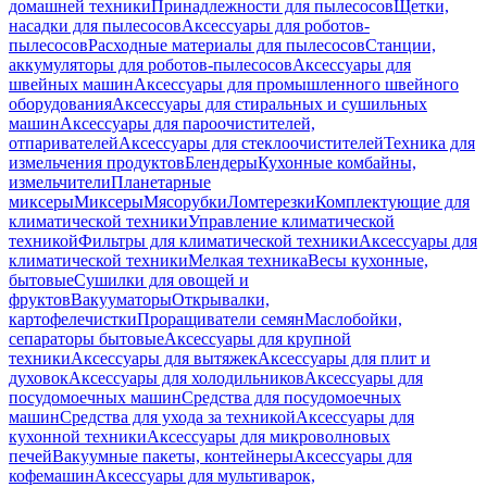
домашней техники
Принадлежности для пылесосов
Щетки,
насадки для пылесосов
Аксессуары для роботов-
пылесосов
Расходные материалы для пылесосов
Станции,
аккумуляторы для роботов-пылесосов
Аксессуары для
швейных машин
Аксессуары для промышленного швейного
оборудования
Аксессуары для стиральных и сушильных
машин
Аксессуары для пароочистителей,
отпаривателей
Аксессуары для стеклоочистителей
Техника для
измельчения продуктов
Блендеры
Кухонные комбайны,
измельчители
Планетарные
миксеры
Миксеры
Мясорубки
Ломтерезки
Комплектующие для
климатической техники
Управление климатической
техникой
Фильтры для климатической техники
Аксессуары для
климатической техники
Мелкая техника
Весы кухонные,
бытовые
Сушилки для овощей и
фруктов
Вакууматоры
Открывалки,
картофелечистки
Проращиватели семян
Маслобойки,
сепараторы бытовые
Аксессуары для крупной
техники
Аксессуары для вытяжек
Аксессуары для плит и
духовок
Аксессуары для холодильников
Аксессуары для
посудомоечных машин
Средства для посудомоечных
машин
Средства для ухода за техникой
Аксессуары для
кухонной техники
Аксессуары для микроволновых
печей
Вакуумные пакеты, контейнеры
Аксессуары для
кофемашин
Аксессуары для мультиварок,