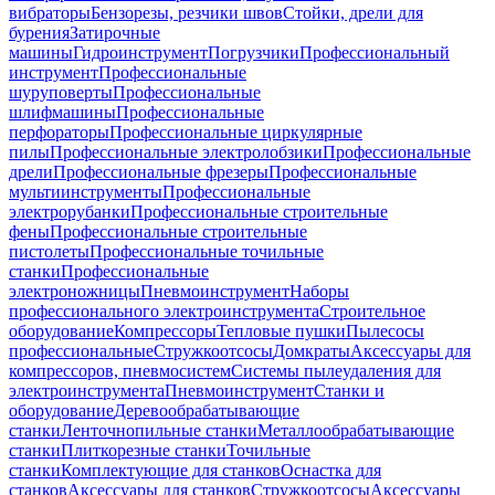
вибраторы
Бензорезы, резчики швов
Стойки, дрели для
бурения
Затирочные
машины
Гидроинструмент
Погрузчики
Профессиональный
инструмент
Профессиональные
шуруповерты
Профессиональные
шлифмашины
Профессиональные
перфораторы
Профессиональные циркулярные
пилы
Профессиональные электролобзики
Профессиональные
дрели
Профессиональные фрезеры
Профессиональные
мультиинструменты
Профессиональные
электрорубанки
Профессиональные строительные
фены
Профессиональные строительные
пистолеты
Профессиональные точильные
станки
Профессиональные
электроножницы
Пневмоинструмент
Наборы
профессионального электроинструмента
Строительное
оборудование
Компрессоры
Тепловые пушки
Пылесосы
профессиональные
Стружкоотсосы
Домкраты
Аксессуары для
компрессоров, пневмосистем
Системы пылеудаления для
электроинструмента
Пневмоинструмент
Станки и
оборудование
Деревообрабатывающие
станки
Ленточнопильные станки
Металлообрабатывающие
станки
Плиткорезные станки
Точильные
станки
Комплектующие для станков
Оснастка для
станков
Аксессуары для станков
Стружкоотсосы
Аксессуары