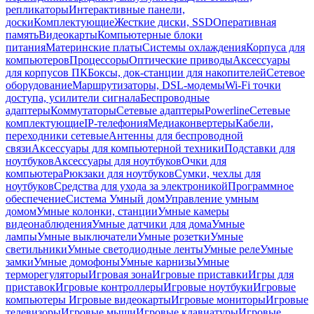
репликаторы
Интерактивные панели,
доски
Комплектующие
Жесткие диски, SSD
Оперативная
память
Видеокарты
Компьютерные блоки
питания
Материнские платы
Системы охлаждения
Корпуса для
компьютеров
Процессоры
Оптические приводы
Аксессуары
для корпусов ПК
Боксы, док-станции для накопителей
Сетевое
оборудование
Маршрутизаторы, DSL-модемы
Wi-Fi точки
доступа, усилители сигнала
Беспроводные
адаптеры
Коммутаторы
Сетевые адаптеры
Powerline
Сетевые
комплектующие
IP-телефония
Медиаконвертеры
Кабели,
переходники сетевые
Антенны для беспроводной
связи
Аксессуары для компьютерной техники
Подставки для
ноутбуков
Аксессуары для ноутбуков
Очки для
компьютера
Рюкзаки для ноутбуков
Сумки, чехлы для
ноутбуков
Средства для ухода за электроникой
Программное
обеспечение
Система Умный дом
Управление умным
домом
Умные колонки, станции
Умные камеры
видеонаблюдения
Умные датчики для дома
Умные
лампы
Умные выключатели
Умные розетки
Умные
светильники
Умные светодиодные ленты
Умные реле
Умные
замки
Умные домофоны
Умные карнизы
Умные
терморегуляторы
Игровая зона
Игровые приставки
Игры для
приставок
Игровые контроллеры
Игровые ноутбуки
Игровые
компьютеры
Игровые видеокарты
Игровые мониторы
Игровые
телевизоры
Игровые мыши
Игровые клавиатуры
Игровые