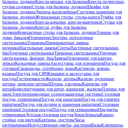
балкона, лоджии
Кресла-мешки для балкона
Кресла подвесные,
стулья садовые
Столы для балкона, лоджии
Шкафы для
балкона, лоджии
Дверцы жалюзийные
Системы хранения для
балкона, лоджии
Журнальные столы, столы-книги
Тумбы для
балкона, лоджии
Кресла-качалки, кресла-маятники
Стулья для
балкона, лоджии
Кресла, пуфы для балкона,
лоджии
Компактные столы для балкона, лоджии
Товары для
дома, бакалея
Освещение
Люстры, потолочные
светильники
Торшеры
Прикроватные лампы,
ночники
Настольные лампы
Споты
Настенные светильники,
бра
Точечные светильники
Трековые светильники
Уличные
светильники, фонари, бра
Лампы
Освещение для картин,
зеркал
Кольцевые лампы
Аксессуары для освещения
Посуда для
готовки
Сковороды, сотейники, воки
Кастрюли, ковши,
казаны
Посуда для СВЧ
Крышки и аксессуары для
посуды
Гастроемкости
Жалюзи, шторы
Жалюзи, рулонные
шторы, римские шторы
Шторы, гардины
Карнизы для
штор
Комплектующие для штор, карнизов, жалюзи
Пленки для
окон
Электроприводные солнцезащитные системы
Столовая
посуда, сервировка
Посуда для напитков
Посуда для горячих
напитков
Посуда для подачи и хранения напитков
Столовые
приборы
Столовая посуда
Посуда для сервировки
Предметы
сервировки
Детская столовая посуда
Декор
Зеркала
Кашпо,
стойки для цветов
Картины, постеры
Часы
интерьерные
Искусственные цветы, растения
Вазы
Ключницы,