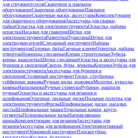
для стружкоотсосов
Сварочное и паяльное
оборудование
Сварочное оборудование
Паяльное
оборудование
Сварочные маски, аксессуары
Комплектующие
для сварочного оборудования
Аксессуары для сварки,
пайки
Оснастка для электроинструмента
Оснастка, наборы
оснастки
Насадки для граверов
Щетки для
электроинструмента
Развертки
Пуансоны
Щетки для
электродвигателей
Слесарный инструмент
Наборы
инструментов
Головки, биты
Гаечные ключи
Отвертки, наборы
отверток
Ножницы слесарные
Клещи строительные
Зубила,
керны, выколотки
Щетки слесарные
Оснастка и аксессуары для
бурения и сверления
Сверла, буры, зенкеры
Коронки
Зубила для
электроинструмента
Аксессуары для бурения и
сверления
Столярный инструмент
Тиски, струбцины,
гейферные зажимы
Ручные пилы, ножовки
Молотки, кувалды,
киянки
Напильники
Ручные стамески
Рубанки, рашпили
ручные
Оснастка и аксессуары для резания и
шлифования
Отрезные, пильные диски
Пильные полотна для
электроинструмента
Фрезы
Шлифовальные диски, насадки,
листы
Шлифовальные чашки
Точильные камни, круги,
сегменты
Полировальные валы
Направляющие
шины
Комплектующие для резания
Аксессуары для
резания
Аксессуары для шлифования
Электромонтажный
инструмент
Обжимной инструмент
Плоскогубцы,
круглогубцы
Кусачки, болторезы,