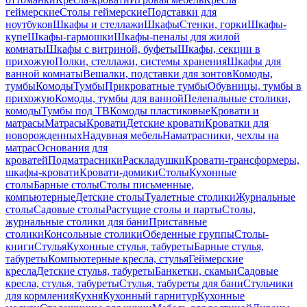
геймерские
Столы геймерские
Подставки для
ноутбуков
Шкафы и стеллажи
Шкафы
Стенки, горки
Шкафы-
купе
Шкафы-гармошки
Шкафы-пеналы для жилой
комнаты
Шкафы с витриной, буфеты
Шкафы, секции в
прихожую
Полки, стеллажи, системы хранения
Шкафы для
ванной комнаты
Вешалки, подставки для зонтов
Комоды,
тумбы
Комоды
Тумбы
Прикроватные тумбы
Обувницы, тумбы в
прихожую
Комоды, тумбы для ванной
Пеленальные столики,
комоды
Тумбы под ТВ
Комоды пластиковые
Кровати и
матрасы
Матрасы
Кровати
Детские кровати
Кроватки для
новорожденных
Надувная мебель
Наматрасники, чехлы на
матрас
Основания для
кроватей
Подматрасники
Раскладушки
Кровати-трансформеры,
шкафы-кровати
Кровати-домики
Столы
Кухонные
столы
Барные столы
Столы письменные,
компьютерные
Детские столы
Туалетные столики
Журнальные
столы
Садовые столы
Растущие столы и парты
Столы,
журнальные столики для бани
Приставные
столики
Консольные столики
Обеденные группы
Столы-
книги
Стулья
Кухонные стулья, табуреты
Барные стулья,
табуреты
Компьютерные кресла, стулья
Геймерские
кресла
Детские стулья, табуреты
Банкетки, скамьи
Садовые
кресла, стулья, табуреты
Стулья, табуреты для бани
Стульчики
для кормления
Кухня
Кухонный гарнитур
Кухонные