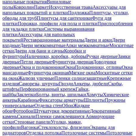
напольные покрытия
Виниловые
полы
Ковролин
Паркет
Искусственная трава
Аксессуары для
напольных покрытий и плитки
Подложка
Плинтусы, уголки,
обводы для труб
Плинтусы для сантехники
Фуги для
плитки
Порожки, профили для пола и плитки
Приспособления
для укладки плитки
Системы выравнивания
плитки
Аксессуары для напольных
покрытий
Реставрационные материалы
Двери и арки
Двери
входные
Двери межкомнатные
Арки межкомнатные
Москитные
сетки
Двери для бани и сауны
Коробки и
фурнитура
Наличники, коробки, доборы
Ручки дверные
Замки
дверные
Петли дверные
Фурнитура дверная
Доводчики
дверные
Окна и подоконники
Окна
Подоконники, отливы
Окна
мансардные
Фурнитура оконная
Мягкие окна
Москитные сетки
на окна
Жалюзи уличные
Пленки солнцезащитные
Крепежные
изделия
Саморезы, шурупы
Гвозди
Анкеры, дюбели
Скобы,
штифты
Перфорированный крепеж
Гайки,
шайбы
Заклепки
Болты, винты, шпильки
Хомуты
Химические
анкеры
Карабины
Фиксаторы арматуры
Шплинты
Пружины
универсальные
Отделка стен
Обои
Жидкие
обои
Фотообои
Штукатурки декоративные
Декоративный
камень
Скинали
Пленки самоклеящиеся
Армирующие
сетки
Стеновые панели
Уголки, маяки,
профили
Вагонка
Стеклохолсты, флизелин
Экраны для
радиаторов
Отделка потолка
Потолочные системы
Потолочные