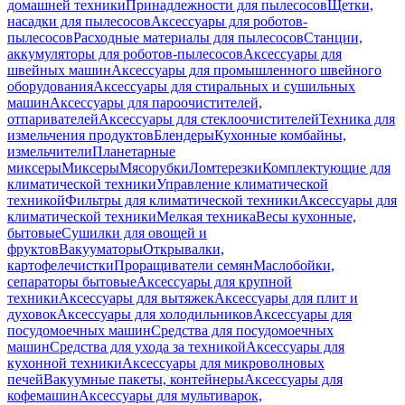
домашней техники
Принадлежности для пылесосов
Щетки,
насадки для пылесосов
Аксессуары для роботов-
пылесосов
Расходные материалы для пылесосов
Станции,
аккумуляторы для роботов-пылесосов
Аксессуары для
швейных машин
Аксессуары для промышленного швейного
оборудования
Аксессуары для стиральных и сушильных
машин
Аксессуары для пароочистителей,
отпаривателей
Аксессуары для стеклоочистителей
Техника для
измельчения продуктов
Блендеры
Кухонные комбайны,
измельчители
Планетарные
миксеры
Миксеры
Мясорубки
Ломтерезки
Комплектующие для
климатической техники
Управление климатической
техникой
Фильтры для климатической техники
Аксессуары для
климатической техники
Мелкая техника
Весы кухонные,
бытовые
Сушилки для овощей и
фруктов
Вакууматоры
Открывалки,
картофелечистки
Проращиватели семян
Маслобойки,
сепараторы бытовые
Аксессуары для крупной
техники
Аксессуары для вытяжек
Аксессуары для плит и
духовок
Аксессуары для холодильников
Аксессуары для
посудомоечных машин
Средства для посудомоечных
машин
Средства для ухода за техникой
Аксессуары для
кухонной техники
Аксессуары для микроволновых
печей
Вакуумные пакеты, контейнеры
Аксессуары для
кофемашин
Аксессуары для мультиварок,