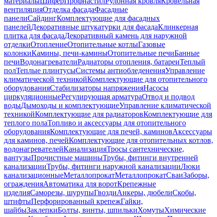
материалы
Шифер
Профнастил
Рулонная кровля
Кровельная
вентиляция
Отделка фасада
Фасадные
панели
Сайдинг
Комплектующие для фасадных
панелей
Декоративные штукатурки для фасада
Клинкерная
плитка для фасада
Декоративный камень для наружной
отделки
Отопление
Отопительные котлы
Газовые
колонки
Камины, печи-камины
Отопительные печи
Банные
печи
Водонагреватели
Радиаторы отопления, батареи
Теплый
пол
Теплые плинтусы
Системы антиобледенения
Управление
климатической техникой
Комплектующие для отопительного
оборудования
Стабилизаторы напряжения
Насосы
циркуляционные
Регулирующая арматура
Отвод и подвод
воды
Дымоходы и комплектующие
Управление климатической
техникой
Комплектующие для радиаторов
Комплектующие для
теплого пола
Топливо и аксессуары для отопительного
оборудования
Комплектующие для печей, каминов
Аксессуары
для каминов, печей
Комплектующие для отопительных котлов,
водонагревателей
Канализация
Тросы сантехнические,
вантузы
Прочистные машины
Трубы, фитинги внутренней
канализации
Трубы, фитинги наружной канализации
Люки
канализационные
Металлопрокат
Металлопрокат
Сваи
Заборы,
ограждения
Автоматика для ворот
Крепежные
изделия
Саморезы, шурупы
Гвозди
Анкеры, дюбели
Скобы,
штифты
Перфорированный крепеж
Гайки,
шайбы
Заклепки
Болты, винты, шпильки
Хомуты
Химические