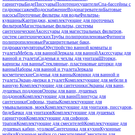
гарнитуры
Биде
Писсуары
Полотенцесушители
Спа-бассейны с
гидромассажем
Водоснабжение
Водонагреватели
Бытовые
насосы
Проточные фильтры для воды
Фильтры-
кувшины
Картриджи, комплектующие для проточных
фильтров
Магистральные фильтры, системы
сантехнические
Аксессуары для магистральных фильтров,
систем сантехнических
Трубы полипропиленовые
Фитинги
полипропиленовые
Расширительные баки,
гидроаккумуляторы
Обустройство ванной комнаты и
туалета
Мебель для ванной
Зеркала для ванной
Аксессуары для
ванной и туалета
Сиденья и чехлы для унитаза
Шторки,
карнизы для ванны
Стеклянные, пластиковые шторки для
ванны
Наборы для ванной и туалета
Зеркала
косметические
Сиденья для ванны
Коврики для ванной и
туалета
Экран-дверки в туалет
Комплектующие для мебели в
ванную
Комплектующие для сантехники
Экраны для ванн,
душевых поддонов
Опоры для ванн, душевых
поддонов
Комплектующие для ванн
Плинтусы для
сантехники
Сифоны, трапы
Комплектующие для
умывальников, моек
Комплектующие для унитазов, писсуаров,
биде
Бачки для унитазов
Комплектующие для душевых
гарнитуров
Комплектующие для сифонов,
трапов
Комплектующие для смесителей
Комплектующие для
душевых кабин, уголков
Сантехника для кухни
Кухонные
мойки
Кухонные мойки со смесителями
Смесители для