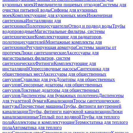
кухонных моек
Измельчители пищевых отходов
Системы для
очистки питьевой воды
Сифоны для кухонных
моек
Комплектующие для кухонных моек
Инженерная
сантехника
Инсталляции для
сантехники
Полотенцесушители
Отвод и подвод воды
Трубы
водопроводные
Магистральные фильтры, системы
сантехнические
Комплектующие для радиаторов,
полотенцесушителей
Монтажные комплекты для
сантехники
Регулирующая арматура
Системы защиты от
протечек
Люки сантехнические
Аксессуары для
магистральных фильтров, систем
сантехнических
Фитинги
Комплектующие для
инсталляций
Опрессовочные насосы
Сантехника для
общественных мест
Аксессуары для общественных
санузлов
Сушилки для рук
Дозаторы для общественных
санузлов
Сенсорные дозаторы для общественных
санузлов
Локтевые дозаторы для общественных
санузлов
Диспенсеры для бумажных полотенец
Диспенсеры
для туалетной бумаги
Канализация
Тросы сантехнические,
вантузы
Прочистные машины
Трубы, фитинги внутренней
канализации
Трубы, фитинги наружной канализации
Люки
канализационные
Теплый пол водяной
Трубы для теплого
пола
Коллекторы и комплектующие
Термостатика для теплого
пола
Автоматика для теплого
пола
Строительство
Строительные смеси и грунтовки
Клеевые