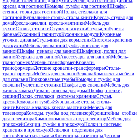
модули
Столешницы для кухни
Мебель для гостиной
Диваны,
кресла для гостиной
Комоды, тумбы для гостиной
Шкафы,
стенки, горки для гостиной
Полки, стеллажи для
гостиной
Журнальные столы, столы-книги
Кресла, стулья для
дома
Кресла-качалки, кресла-маятники
Мебель для
кухни
Столы, столики
Стулья для кухни
Стулья, табуреты
барные
Кухонный гарнитур
Кухонные модули
Кухонные
уголки, диваны
Стульчики для кормления
Системы хранения
для кухни
Мебель для ванной
Тумбы, консоли для
ванной
Шкафы, пеналы для ванной
Шкафчики, полки для
ванной
Зеркала для ванной
Аксессуары для ванной
Мебель-
трансформер
Мебель-трансформер
Кровати-
трансформеры
Детские кроватки-трансформеры
Столы-
трансформеры
Мебель для спальни
Зеркала
Комплекты мебели
для спальни
Прикроватные тумбы
Комоды и тумбы для
спальни
Туалетные столики
Шкафы для спальни
Мебель для
жилых комнат
Диваны, кресла для дома
Шкафы, стенки,
секции
Полки, стеллажи, системы хранения
Стулья,
кресла
Комоды и тумбы
Журнальные столы, столы-
книги
Кресла-качалки, кресла-маятники
Мебель для
телевизора
Комоды, тумбы под телевизор
Кронштейны, стойки
для телевизора
Каминокомплекты под телевизор
Мебель для
прихожей
Секции, тумбы в прихожую
Полки и системы
хранения в прихожую
Вешалки, подставки для
зонтов
Банкетки, скамьи
Ключницы, газетницы
Детская