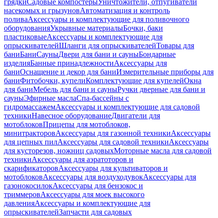
грядки
Садовые компостеры
Уничтожители, отпугиватели
насекомых и грызунов
Автоматизация и контроль
полива
Аксессуары и комплектующие для поливочного
оборудования
Укрывные материалы
Бочки, баки
пластиковые
Аксессуары и комплектующие для
опрыскивателей
Шланги для опрыскивателей
Товары для
бани
Бани
Сауны
Двери для бани и сауны
Бондарные
изделия
Банные принадлежности
Аксессуары для
бани
Оснащение и декор для бани
Измерительные приборы для
бани
Фитобочки, купели
Комплектующие для купелей
Окна
для бани
Мебель для бани и сауны
Ручки дверные для бани и
сауны
Эфирные масла
Спа-бассейны с
гидромассажем
Аксессуары и комплектующие для садовой
техники
Навесное оборудование
Двигатели для
мотоблоков
Прицепы для мотоблоков,
минитракторов
Аксессуары для газонной техники
Аксессуары
для цепных пил
Аксессуары для садовой техники
Аксессуары
для кусторезов, ножниц садовых
Моторные масла для садовой
техники
Аксессуары для аэратоторов и
скарификаторов
Аксессуары для культиваторов и
мотоблоков
Аксессуары для воздуходувок
Аксессуары для
газонокосилок
Аксессуары для бензокос и
триммеров
Аксессуары для моек высокого
давления
Аксессуары и комплектующие для
опрыскивателей
Запчасти для садовых