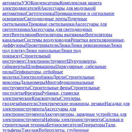
автоматы
УЗО
Конденсаторы
Комплексная защита
электродвигателей
Аксессуары для модульной
автоматики
Светотехника
Промышленное и сигнальное
освещение
Светодиодные ленты
Точечные
светильники
Трековые светильники
Аксессуары для
светотехники
Аксессуары для светодиодных
лент
Вентиляция
Вентиляторы вытяжные
Вентиляторы
канальные
Системы воздуховодов
Решетки вентиляционные,
диффузоры
Проветриватели
Люки
Люки ревизионные
Люки
под плитку
Люки напольные
Люки под
покраску
Строительный
инструмент
Электроинструмент
Шуруповерты,
гайковерты
Шлифмашины
Циркулярные, сабельные
пилы
Перфораторы, отбойные
молотки
Электролобзики
Дрели
Строительные
миксеры
Дальномеры
Многофункциональные
инструменты
Строительные фены
Строительные
пистолеты
Фрезеры
Рубанки, стамески
электрические
Краскопульты
Степлеры,
гвоздезабиватели
Электрические ножницы, резаки
Насадки для
электроинструмента
Аксессуары для
электроинструмента
Аккумуляторы, зарядные устройства для
электроинструмента
Наборы электроинструмента
Силовая и
строительная техника
Бетоносмесители
Генераторы
Тали,
тельферы
Такелаж
Виброплиты, глубинные