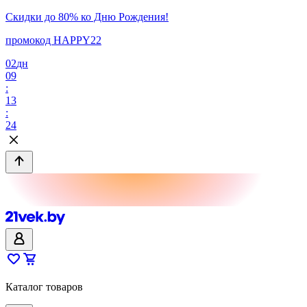
Скидки до 80% ко Дню Рождения!
промокод HAPPY22
02
дн
09
:
13
:
24
Каталог товаров