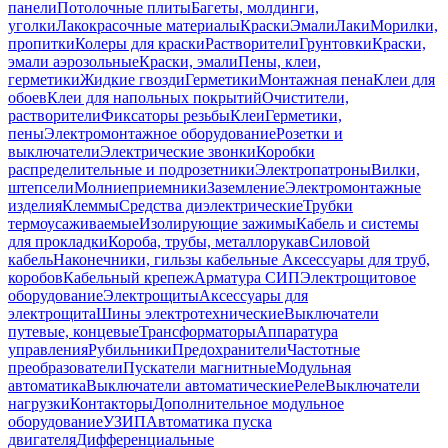
панели
Потолочные плиты
Багеты, молдинги,
уголки
Лакокрасочные материалы
Краски
Эмали
Лаки
Морилки,
пропитки
Колеры для краски
Растворители
Грунтовки
Краски,
эмали аэрозольные
Краски, эмали
Пены, клеи,
герметики
Жидкие гвозди
Герметики
Монтажная пена
Клеи для
обоев
Клеи для напольных покрытий
Очистители,
растворители
Фиксаторы резьбы
Клеи
Герметики,
пены
Электромонтажное оборудование
Розетки и
выключатели
Электрические звонки
Коробки
распределительные и подрозетники
Электропатроны
Вилки,
штепсели
Молниеприемники
Заземление
Электромонтажные
изделия
Клеммы
Средства диэлектрические
Трубки
термоусаживаемые
Изолирующие зажимы
Кабель и системы
для прокладки
Короба, трубы, металлорукав
Силовой
кабель
Наконечники, гильзы кабельные
Аксессуары для труб,
коробов
Кабельный крепеж
Арматура СИП
Электрощитовое
оборудование
Электрощиты
Аксессуары для
электрощита
Шины электротехнические
Выключатели
путевые, концевые
Трансформаторы
Аппаратура
управления
Рубильники
Предохранители
Частотные
преобразователи
Пускатели магнитные
Модульная
автоматика
Выключатели автоматические
Реле
Выключатели
нагрузки
Контакторы
Дополнительное модульное
оборудование
УЗИП
Автоматика пуска
двигателя
Дифференциальные