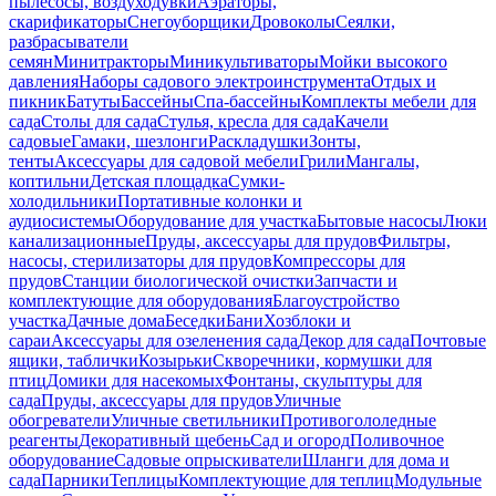
пылесосы, воздуходувки
Аэраторы,
скарификаторы
Снегоуборщики
Дровоколы
Сеялки,
разбрасыватели
семян
Минитракторы
Миникультиваторы
Мойки высокого
давления
Наборы садового электроинструмента
Отдых и
пикник
Батуты
Бассейны
Спа-бассейны
Комплекты мебели для
сада
Столы для сада
Стулья, кресла для сада
Качели
садовые
Гамаки, шезлонги
Раскладушки
Зонты,
тенты
Аксессуары для садовой мебели
Грили
Мангалы,
коптильни
Детская площадка
Сумки-
холодильники
Портативные колонки и
аудиосистемы
Оборудование для участка
Бытовые насосы
Люки
канализационные
Пруды, аксессуары для прудов
Фильтры,
насосы, стерилизаторы для прудов
Компрессоры для
прудов
Станции биологической очистки
Запчасти и
комплектующие для оборудования
Благоустройство
участка
Дачные дома
Беседки
Бани
Хозблоки и
сараи
Аксессуары для озеленения сада
Декор для сада
Почтовые
ящики, таблички
Козырьки
Скворечники, кормушки для
птиц
Домики для насекомых
Фонтаны, скульптуры для
сада
Пруды, аксессуары для прудов
Уличные
обогреватели
Уличные светильники
Противогололедные
реагенты
Декоративный щебень
Сад и огород
Поливочное
оборудование
Садовые опрыскиватели
Шланги для дома и
сада
Парники
Теплицы
Комплектующие для теплиц
Модульные