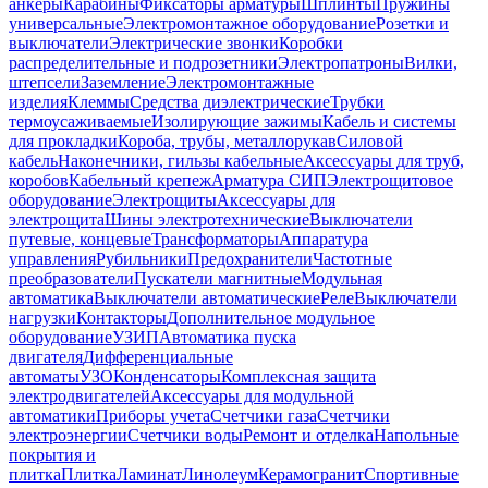
анкеры
Карабины
Фиксаторы арматуры
Шплинты
Пружины
универсальные
Электромонтажное оборудование
Розетки и
выключатели
Электрические звонки
Коробки
распределительные и подрозетники
Электропатроны
Вилки,
штепсели
Заземление
Электромонтажные
изделия
Клеммы
Средства диэлектрические
Трубки
термоусаживаемые
Изолирующие зажимы
Кабель и системы
для прокладки
Короба, трубы, металлорукав
Силовой
кабель
Наконечники, гильзы кабельные
Аксессуары для труб,
коробов
Кабельный крепеж
Арматура СИП
Электрощитовое
оборудование
Электрощиты
Аксессуары для
электрощита
Шины электротехнические
Выключатели
путевые, концевые
Трансформаторы
Аппаратура
управления
Рубильники
Предохранители
Частотные
преобразователи
Пускатели магнитные
Модульная
автоматика
Выключатели автоматические
Реле
Выключатели
нагрузки
Контакторы
Дополнительное модульное
оборудование
УЗИП
Автоматика пуска
двигателя
Дифференциальные
автоматы
УЗО
Конденсаторы
Комплексная защита
электродвигателей
Аксессуары для модульной
автоматики
Приборы учета
Счетчики газа
Счетчики
электроэнергии
Счетчики воды
Ремонт и отделка
Напольные
покрытия и
плитка
Плитка
Ламинат
Линолеум
Керамогранит
Спортивные