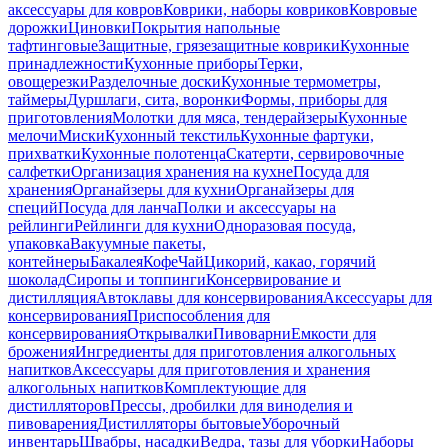
аксессуары для ковров
Коврики, наборы ковриков
Ковровые
дорожки
Циновки
Покрытия напольные
тафтинговые
Защитные, грязезащитные коврики
Кухонные
принадлежности
Кухонные приборы
Терки,
овощерезки
Разделочные доски
Кухонные термометры,
таймеры
Дуршлаги, сита, воронки
Формы, приборы для
приготовления
Молотки для мяса, тендерайзеры
Кухонные
мелочи
Миски
Кухонный текстиль
Кухонные фартуки,
прихватки
Кухонные полотенца
Скатерти, сервировочные
салфетки
Организация хранения на кухне
Посуда для
хранения
Органайзеры для кухни
Органайзеры для
специй
Посуда для ланча
Полки и аксессуары на
рейлинги
Рейлинги для кухни
Одноразовая посуда,
упаковка
Вакуумные пакеты,
контейнеры
Бакалея
Кофе
Чай
Цикорий, какао, горячий
шоколад
Сиропы и топпинги
Консервирование и
дистилляция
Автоклавы для консервирования
Аксессуары для
консервирования
Приспособления для
консервирования
Открывалки
Пивоварни
Емкости для
брожения
Ингредиенты для приготовления алкогольных
напитков
Аксессуары для приготовления и хранения
алкогольных напитков
Комплектующие для
дистилляторов
Прессы, дробилки для виноделия и
пивоварения
Дистилляторы бытовые
Уборочный
инвентарь
Швабры, насадки
Ведра, тазы для уборки
Наборы