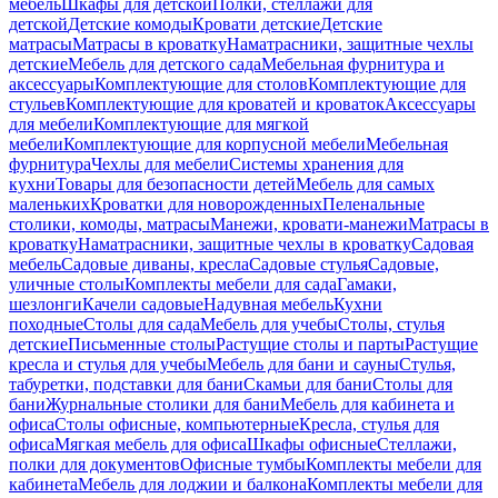
мебель
Шкафы для детской
Полки, стеллажи для
детской
Детские комоды
Кровати детские
Детские
матрасы
Матрасы в кроватку
Наматрасники, защитные чехлы
детские
Мебель для детского сада
Мебельная фурнитура и
аксессуары
Комплектующие для столов
Комплектующие для
стульев
Комплектующие для кроватей и кроваток
Аксессуары
для мебели
Комплектующие для мягкой
мебели
Комплектующие для корпусной мебели
Мебельная
фурнитура
Чехлы для мебели
Системы хранения для
кухни
Товары для безопасности детей
Мебель для самых
маленьких
Кроватки для новорожденных
Пеленальные
столики, комоды, матрасы
Манежи, кровати-манежи
Матрасы в
кроватку
Наматрасники, защитные чехлы в кроватку
Садовая
мебель
Садовые диваны, кресла
Садовые стулья
Садовые,
уличные столы
Комплекты мебели для сада
Гамаки,
шезлонги
Качели садовые
Надувная мебель
Кухни
походные
Столы для сада
Мебель для учебы
Столы, стулья
детские
Письменные столы
Растущие столы и парты
Растущие
кресла и стулья для учебы
Мебель для бани и сауны
Стулья,
табуретки, подставки для бани
Скамьи для бани
Столы для
бани
Журнальные столики для бани
Мебель для кабинета и
офиса
Столы офисные, компьютерные
Кресла, стулья для
офиса
Мягкая мебель для офиса
Шкафы офисные
Стеллажи,
полки для документов
Офисные тумбы
Комплекты мебели для
кабинета
Мебель для лоджии и балкона
Комплекты мебели для