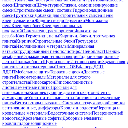
смеси
Шпатлевки
Штукатурки
Стяжки, самонивелирующие
смеси
Строительные смеси, составы
Гидроизоляционные
смеси
Грунтовки
Добавки для строительных смесей
Пены,
клеи, герметики
Жидкие гвозди
Герметики
Монтажная
пена
Клеи для обоев
Клеи для напольных
покрытий
Очистители, растворители
Фиксаторы
резьбы
Клеи
Герметики, пены
Кирпичи, блоки, тротуарная
плитка
Кирпичи
Строительные блоки
Тротуарная
плитка
Изоляционные материалы
Минеральная
вата
Экструдированный пенополистирол
Пенопласт
Пленки,
мембраны
Отражающая теплоизоляция
Гидроизоляционные
ленты
Поликарбонат
Шумоизоляция
Теплоизоляция
Звукоизоляц
плитные и пиломатериалы
Плиты OSB
Фанера
ДСП,
ЛДСП
Мебельные щиты
Террасные доски
Древесные
плиты
Пиломатериалы
Материалы для сухого
строительства
Гипсокартон
Гипсоволокнистые
листы
Цементные плиты
Профили для
гипсокартона
Комплектующие для гипсокартона
Ленты
армирующие
Уплотнительные ленты
Гипсовые и цементные
плиты
Вентиляторы вытяжные
Системы воздуховодов
Решетки
вентиляционные, диффузоры
Кровля и водосток
Черепица и
кровельные материалы
Водосточные системы
Поверхностный
водоотвод
Кровельные софиты
Доборные элементы
кровли
Гидроизоляционные