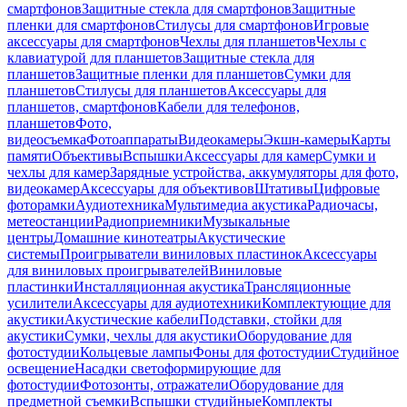
смартфонов
Защитные стекла для смартфонов
Защитные
пленки для смартфонов
Стилусы для смартфонов
Игровые
аксессуары для смартфонов
Чехлы для планшетов
Чехлы с
клавиатурой для планшетов
Защитные стекла для
планшетов
Защитные пленки для планшетов
Сумки для
планшетов
Стилусы для планшетов
Аксессуары для
планшетов, смартфонов
Кабели для телефонов,
планшетов
Фото,
видеосъемка
Фотоаппараты
Видеокамеры
Экшн-камеры
Карты
памяти
Объективы
Вспышки
Аксессуары для камер
Сумки и
чехлы для камер
Зарядные устройства, аккумуляторы для фото,
видеокамер
Аксессуары для объективов
Штативы
Цифровые
фоторамки
Аудиотехника
Мультимедиа акустика
Радиочасы,
метеостанции
Радиоприемники
Музыкальные
центры
Домашние кинотеатры
Акустические
системы
Проигрыватели виниловых пластинок
Аксессуары
для виниловых проигрывателей
Виниловые
пластинки
Инсталляционная акустика
Трансляционные
усилители
Аксессуары для аудиотехники
Комплектующие для
акустики
Акустические кабели
Подставки, стойки для
акустики
Сумки, чехлы для акустики
Оборудование для
фотостудии
Кольцевые лампы
Фоны для фотостудии
Студийное
освещение
Насадки светоформирующие для
фотостудии
Фотозонты, отражатели
Оборудование для
предметной съемки
Вспышки студийные
Комплекты