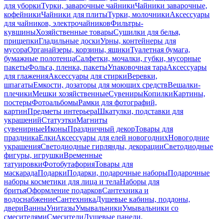
для уборки
Турки, заварочные чайники
Чайники заварочные,
кофейники
Чайники для плиты
Турки, молочники
Аксессуары
для чайников, электрочайников
Фильтры-
кувшины
Хозяйственные товары
Сушилки для белья,
прищепки
Гладильные доски
Урны, контейнеры для
мусора
Органайзеры, корзины, ящики
Туалетная бумага,
бумажные полотенца
Салфетки, мочалки, губки, мусорные
пакеты
Фольга, пленка, пакеты
Упаковочная тара
Аксессуары
для глажения
Аксессуары для стирки
Веревки,
шпагаты
Емкости, дозаторы для моющих средств
Вешалки-
плечики
Мешки хозяйственные
Сувениры
Копилки
Картины,
постеры
Фотоальбомы
Рамки для фотографий,
картин
Предметы интерьера
Шкатулки, подставки для
украшений
Статуэтки
Магниты
сувенирные
Иконы
Праздничный декор
Товары для
праздника
Елки
Аксессуары для елей новогодних
Новогодние
украшения
Светодиодные гирлянды, декорации
Светодиодные
фигуры, игрушки
Временные
татуировки
Фотобутафория
Товары для
маскарада
Подарки
Подарки, подарочные наборы
Подарочные
наборы косметики для лица и тела
Наборы для
бритья
Оформление подарков
Сантехника и
водоснабжение
Сантехника
Душевые кабины, поддоны,
двери
Ванны
Унитазы
Умывальники
Умывальники со
смесителями
Смесители
Душевые панели,