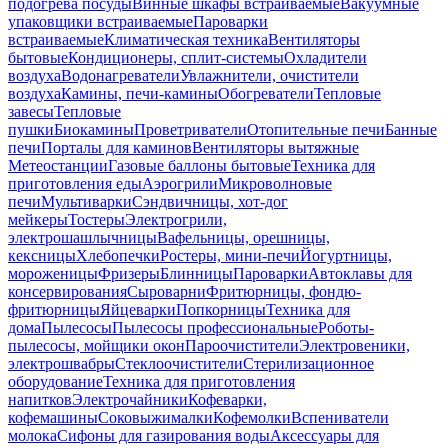
подогрева посуды
Винные шкафы встраиваемые
Вакуумные
упаковщики встраиваемые
Пароварки
встраиваемые
Климатическая техника
Вентиляторы
бытовые
Кондиционеры, сплит-системы
Охладители
воздуха
Водонагреватели
Увлажнители, очистители
воздуха
Камины, печи-камины
Обогреватели
Тепловые
завесы
Тепловые
пушки
Биокамины
Проветриватели
Отопительные печи
Банные
печи
Порталы для каминов
Вентиляторы вытяжные
Метеостанции
Газовые баллоны бытовые
Техника для
приготовления еды
Аэрогрили
Микроволновые
печи
Мультиварки
Сэндвичницы, хот-дог
мейкеры
Тостеры
Электрогрили,
электрошашлычницы
Вафельницы, орешницы,
кексницы
Хлебопечки
Ростеры, мини-печи
Йогуртницы,
мороженицы
Фризеры
Блинницы
Пароварки
Автоклавы для
консервирования
Сыроварни
Фритюрницы, фондю-
фритюрницы
Яйцеварки
Попкорницы
Техника для
дома
Пылесосы
Пылесосы профессиональные
Роботы-
пылесосы, мойщики окон
Пароочистители
Электровеники,
электрошвабры
Стеклоочистители
Стерилизационное
оборудование
Техника для приготовления
напитков
Электрочайники
Кофеварки,
кофемашины
Соковыжималки
Кофемолки
Вспениватели
молока
Сифоны для газирования воды
Аксессуары для