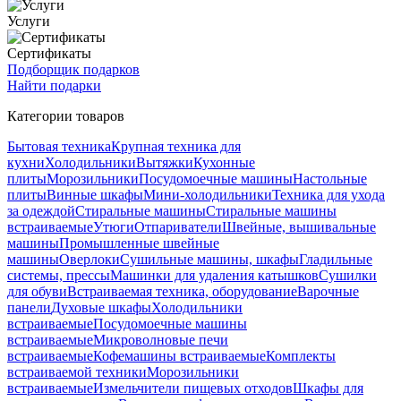
Услуги
Сертификаты
Подборщик подарков
Найти подарки
Категории товаров
Бытовая техника
Крупная техника для
кухни
Холодильники
Вытяжки
Кухонные
плиты
Морозильники
Посудомоечные машины
Настольные
плиты
Винные шкафы
Мини-холодильники
Техника для ухода
за одеждой
Стиральные машины
Стиральные машины
встраиваемые
Утюги
Отпариватели
Швейные, вышивальные
машины
Промышленные швейные
машины
Оверлоки
Сушильные машины, шкафы
Гладильные
системы, прессы
Машинки для удаления катышков
Сушилки
для обуви
Встраиваемая техника, оборудование
Варочные
панели
Духовые шкафы
Холодильники
встраиваемые
Посудомоечные машины
встраиваемые
Микроволновые печи
встраиваемые
Кофемашины встраиваемые
Комплекты
встраиваемой техники
Морозильники
встраиваемые
Измельчители пищевых отходов
Шкафы для