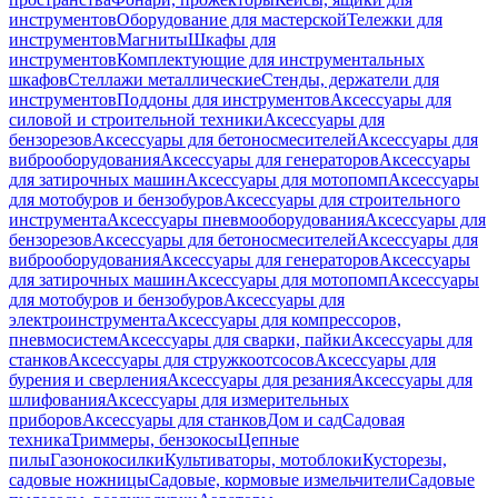
инструментов
Оборудование для мастерской
Тележки для
инструментов
Магниты
Шкафы для
инструментов
Комплектующие для инструментальных
шкафов
Стеллажи металлические
Стенды, держатели для
инструментов
Поддоны для инструментов
Аксессуары для
силовой и строительной техники
Аксессуары для
бензорезов
Аксессуары для бетоносмесителей
Аксессуары для
виброоборудования
Аксессуары для генераторов
Аксессуары
для затирочных машин
Аксессуары для мотопомп
Аксессуары
для мотобуров и бензобуров
Аксессуары для строительного
инструмента
Аксессуары пневмооборудования
Аксессуары для
бензорезов
Аксессуары для бетоносмесителей
Аксессуары для
виброоборудования
Аксессуары для генераторов
Аксессуары
для затирочных машин
Аксессуары для мотопомп
Аксессуары
для мотобуров и бензобуров
Аксессуары для
электроинструмента
Аксессуары для компрессоров,
пневмосистем
Аксессуары для сварки, пайки
Аксессуары для
станков
Аксессуары для стружкоотсосов
Аксессуары для
бурения и сверления
Аксессуары для резания
Аксессуары для
шлифования
Аксессуары для измерительных
приборов
Аксессуары для станков
Дом и сад
Садовая
техника
Триммеры, бензокосы
Цепные
пилы
Газонокосилки
Культиваторы, мотоблоки
Кусторезы,
садовые ножницы
Садовые, кормовые измельчители
Садовые