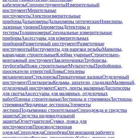
кабелерезы
Специнструменты
Измерительный
инструмент
Мерительные
инструменты
Электроизмерительные
приборы
Дальномеры
Дальномеры оптические
Нивелиры,
лазерные уровни
Пирометры
Детекторы и
тестеры
Толщиномеры
Специальные измерительные
приборы
Аксессуары для измерительных
приборов
Разметочный инструмент
Разметочные
инструменты
Инструменты для нарезки резьбы
Маркеры,
карандаши строительные
Клейма ударные
Строительно-
монтажный инструмент
Заклепочники
Труборезы,
трубогибы
Ножи строительные
Мультитулы
Пробойники,
просекатели отверстий
Ломы
Степлеры
механические
Стеклорезы
Прикаточные валики
Отделочный
инструмент
Плиткорезы
Кельмы, шпатели, гладилки
Малярный,
отделочный инструмент
Скотч, ленты малярные
Диспенсеры
для скотча
Аксессуары для малярных, отделочных
работ
Пленки строительные
Лестницы и стремянки
Лестницы,
стремянки
Чердачные лестницы
Элементы
лестниц
Подъемники строительные
Спецодежда и средства
защиты
Средства индивидуальной
защиты
Огнетушители
Сумки, пояса для
инструментов
Производственная
одежда
Спецодежда
Спецобувь
Организация рабочего
пространства
Фонари, прожекторы
Кейсы, ящики для