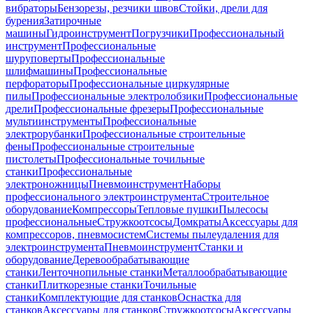
вибраторы
Бензорезы, резчики швов
Стойки, дрели для
бурения
Затирочные
машины
Гидроинструмент
Погрузчики
Профессиональный
инструмент
Профессиональные
шуруповерты
Профессиональные
шлифмашины
Профессиональные
перфораторы
Профессиональные циркулярные
пилы
Профессиональные электролобзики
Профессиональные
дрели
Профессиональные фрезеры
Профессиональные
мультиинструменты
Профессиональные
электрорубанки
Профессиональные строительные
фены
Профессиональные строительные
пистолеты
Профессиональные точильные
станки
Профессиональные
электроножницы
Пневмоинструмент
Наборы
профессионального электроинструмента
Строительное
оборудование
Компрессоры
Тепловые пушки
Пылесосы
профессиональные
Стружкоотсосы
Домкраты
Аксессуары для
компрессоров, пневмосистем
Системы пылеудаления для
электроинструмента
Пневмоинструмент
Станки и
оборудование
Деревообрабатывающие
станки
Ленточнопильные станки
Металлообрабатывающие
станки
Плиткорезные станки
Точильные
станки
Комплектующие для станков
Оснастка для
станков
Аксессуары для станков
Стружкоотсосы
Аксессуары