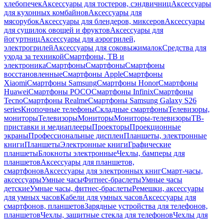
хлебопечек
Аксессуары для тостеров, сэндвичниц
Аксессуары
для кухонных комбайнов
Аксессуары для
мясорубок
Аксессуары для блендеров, миксеров
Аксессуары
для сушилок овощей и фруктов
Аксессуары для
йогуртниц
Аксессуары для аэрогрилей,
электрогрилей
Аксессуары для соковыжималок
Средства для
ухода за техникой
Смартфоны, ТВ и
электроника
Смартфоны
Смартфоны
Смартфоны
восстановленные
Смартфоны Apple
Смартфоны
Xiaomi
Смартфоны Samsung
Смартфоны Honor
Смартфоны
Huawei
Смартфоны POCO
Смартфоны Infinix
Смартфоны
Tecno
Смартфоны Realme
Смартфоны Samsung Galaxy S26
series
Кнопочные телефоны
Складные смартфоны
Телевизоры,
мониторы
Телевизоры
Мониторы
Мониторы-телевизоры
ТВ-
приставки и медиаплееры
Проекторы
Проекционные
экраны
Профессиональные дисплеи
Планшеты, электронные
книги
Планшеты
Электронные книги
Графические
планшеты
Блокноты электронные
Чехлы, бамперы для
планшетов
Аксессуары для планшетов,
смартфонов
Аксессуары для электронных книг
Смарт-часы,
аксессуары
Умные часы
Фитнес-браслеты
Умные часы
детские
Умные часы, фитнес-браслеты
Ремешки, аксессуары
для умных часов
Кабели для умных часов
Аксессуары для
смартфонов, планшетов
Зарядные устройства для телефонов,
планшетов
Чехлы, защитные стекла для телефонов
Чехлы для