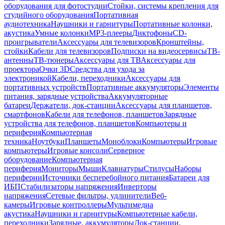
оборудования для фотостудии
Стойки, системы крепления для
студийного оборудования
Портативная
аудиотехника
Наушники и гарнитуры
Портативные колонки,
акустика
Умные колонки
MP3-плееры
Диктофоны
CD-
проигрыватели
Аксессуары для телевизоров
Кронштейны,
стойки
Кабели для телевизоров
Подписки на видеосервисы
ТВ-
антенны
ТВ-тюнеры
Аксессуары для ТВ
Аксессуары для
проектора
Очки 3D
Средства для ухода за
электроникой
Кабели, переходники
Аксессуары для
портативных устройств
Портативные аккумуляторы
Элементы
питания, зарядные устройства
Аккумуляторные
батареи
Держатели, док-станции
Аксессуары для планшетов,
смартфонов
Кабели для телефонов, планшетов
Зарядные
устройства для телефонов, планшетов
Компьютеры и
периферия
Компьютерная
техника
Ноутбуки
Планшеты
Моноблоки
Компьютеры
Игровые
компьютеры
Игровые консоли
Серверное
оборудование
Компьютерная
периферия
Мониторы
Мыши
Клавиатуры
Стилусы
Наборы
периферии
Источники бесперебойного питания
Батареи для
ИБП
Стабилизаторы напряжения
Инверторы
напряжения
Сетевые фильтры, удлинители
Веб-
камеры
Игровые контроллеры
Мультимедиа
акустика
Наушники и гарнитуры
Компьютерные кабели,
переходники
Зарядные, аккумуляторы
Док-станции,