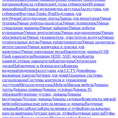
наушники
Кресла геймерские
Столы геймерские
Игровые
микрофоны
Игровая мультимедиа акустика
Аксессуары для
геймеров
Фигурки Funko Pop
Подставки для
ноутбуков
Светодиодные ленты
Лампы для мониторов
Умная
техника
Умные роботы-пылесосы
Умные телевизоры
Умные
стиральные машины
Умные чайники
Умные роботы
кулинарные
Умные вентиляторы
Умные кондиционеры
Умные
обогреватели
Умные увлажнители, очистители воздуха
Умные
отопительные котлы
Умные проветриватели
Умные радиочасы,
метеостанции
Умные кормушки и поилки для
животных
Умные напольные весы
Накопители данных
USB
Flash накопители
Внешние HDD, SSD диски
Карты
памяти
Сетевые накопители
Картридеры
Оптические
диски
Наблюдение и безопасность
Камеры
видеонаблюдения
Аксессуары для CCTV
Домофоны,
вызывные панели
Датчики для дома
Охранные системы,
сигнализации
Системы контроля и управления
доступом
Металлодетекторы
Мебель
Мягкая мебель
Диваны,
тахты
Диваны прямые
Диваны угловые
Диваны П-
образные
Кухонные уголки, диваны
Диваны
модульные
Детские диваны
Диваны садовые
Комплекты мягкой
мебели
Бескаркасные кресла-мешки и диваны
Надувные
диваны
Кресла
Кресла
Кресла-мешки и пуфы
Кресла-качалки,
кресла-маятники
Детские кресла, пуфы
Надувные кресла
Пуфы,
оттоманки
Кресла-кровати
Игровая мебель
Кресла