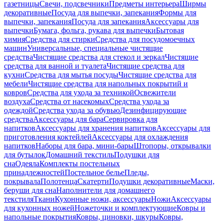
газетницы
Свечи, подсвечники
Предметы интерьера
Ширмы
декоративные
Посуда для выпечки, запекания
Формы для
выпечки, запекания
Посуда для запекания
Аксессуары для
выпечки
Бумага, фольга, рукава для выпечки
Бытовая
химия
Средства для стирки
Средства для посудомоечных
машин
Универсальные, специальные чистящие
средства
Чистящие средства для стекол и зеркал
Чистящие
средства для ванной и туалета
Чистящие средства для
кухни
Средства для мытья посуды
Чистящие средства для
мебели
Чистящие средства для напольных покрытий и
ковров
Средства для ухода за техникой
Освежители
воздуха
Средства от насекомых
Средства ухода за
одеждой
Средства ухода за обувью
Дезинфицирующие
средства
Аксессуары для бара
Сервировка для
напитков
Аксессуары для хранения напитков
Аксессуары для
приготовления коктейлей
Аксессуары для охлаждения
напитков
Наборы для бара, мини-бары
Штопоры, открывалки
для бутылок
Домашний текстиль
Подушки для
сна
Одеяла
Комплекты постельных
принадлежностей
Постельное белье
Пледы,
покрывала
Полотенца
Скатерти
Подушки декоративные
Маски,
беруши для сна
Наполнители для домашнего
текстиля
Ткани
Кухонные ножи, аксессуары
Ножи
Аксессуары
для кухонных ножей
Ножеточки и комплектующие
Ковры и
напольные покрытия
Ковры, циновки, шкуры
Ковры,