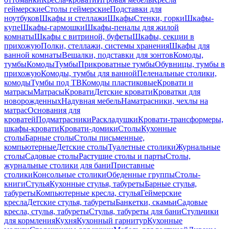
геймерские
Столы геймерские
Подставки для
ноутбуков
Шкафы и стеллажи
Шкафы
Стенки, горки
Шкафы-
купе
Шкафы-гармошки
Шкафы-пеналы для жилой
комнаты
Шкафы с витриной, буфеты
Шкафы, секции в
прихожую
Полки, стеллажи, системы хранения
Шкафы для
ванной комнаты
Вешалки, подставки для зонтов
Комоды,
тумбы
Комоды
Тумбы
Прикроватные тумбы
Обувницы, тумбы в
прихожую
Комоды, тумбы для ванной
Пеленальные столики,
комоды
Тумбы под ТВ
Комоды пластиковые
Кровати и
матрасы
Матрасы
Кровати
Детские кровати
Кроватки для
новорожденных
Надувная мебель
Наматрасники, чехлы на
матрас
Основания для
кроватей
Подматрасники
Раскладушки
Кровати-трансформеры,
шкафы-кровати
Кровати-домики
Столы
Кухонные
столы
Барные столы
Столы письменные,
компьютерные
Детские столы
Туалетные столики
Журнальные
столы
Садовые столы
Растущие столы и парты
Столы,
журнальные столики для бани
Приставные
столики
Консольные столики
Обеденные группы
Столы-
книги
Стулья
Кухонные стулья, табуреты
Барные стулья,
табуреты
Компьютерные кресла, стулья
Геймерские
кресла
Детские стулья, табуреты
Банкетки, скамьи
Садовые
кресла, стулья, табуреты
Стулья, табуреты для бани
Стульчики
для кормления
Кухня
Кухонный гарнитур
Кухонные