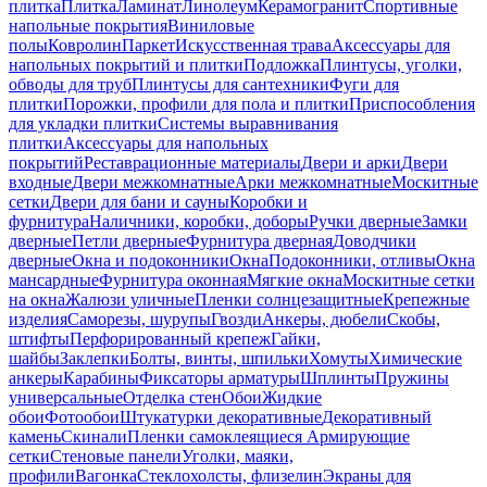
плитка
Плитка
Ламинат
Линолеум
Керамогранит
Спортивные
напольные покрытия
Виниловые
полы
Ковролин
Паркет
Искусственная трава
Аксессуары для
напольных покрытий и плитки
Подложка
Плинтусы, уголки,
обводы для труб
Плинтусы для сантехники
Фуги для
плитки
Порожки, профили для пола и плитки
Приспособления
для укладки плитки
Системы выравнивания
плитки
Аксессуары для напольных
покрытий
Реставрационные материалы
Двери и арки
Двери
входные
Двери межкомнатные
Арки межкомнатные
Москитные
сетки
Двери для бани и сауны
Коробки и
фурнитура
Наличники, коробки, доборы
Ручки дверные
Замки
дверные
Петли дверные
Фурнитура дверная
Доводчики
дверные
Окна и подоконники
Окна
Подоконники, отливы
Окна
мансардные
Фурнитура оконная
Мягкие окна
Москитные сетки
на окна
Жалюзи уличные
Пленки солнцезащитные
Крепежные
изделия
Саморезы, шурупы
Гвозди
Анкеры, дюбели
Скобы,
штифты
Перфорированный крепеж
Гайки,
шайбы
Заклепки
Болты, винты, шпильки
Хомуты
Химические
анкеры
Карабины
Фиксаторы арматуры
Шплинты
Пружины
универсальные
Отделка стен
Обои
Жидкие
обои
Фотообои
Штукатурки декоративные
Декоративный
камень
Скинали
Пленки самоклеящиеся
Армирующие
сетки
Стеновые панели
Уголки, маяки,
профили
Вагонка
Стеклохолсты, флизелин
Экраны для