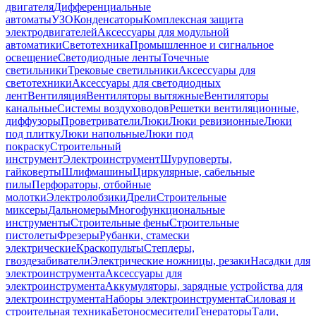
двигателя
Дифференциальные
автоматы
УЗО
Конденсаторы
Комплексная защита
электродвигателей
Аксессуары для модульной
автоматики
Светотехника
Промышленное и сигнальное
освещение
Светодиодные ленты
Точечные
светильники
Трековые светильники
Аксессуары для
светотехники
Аксессуары для светодиодных
лент
Вентиляция
Вентиляторы вытяжные
Вентиляторы
канальные
Системы воздуховодов
Решетки вентиляционные,
диффузоры
Проветриватели
Люки
Люки ревизионные
Люки
под плитку
Люки напольные
Люки под
покраску
Строительный
инструмент
Электроинструмент
Шуруповерты,
гайковерты
Шлифмашины
Циркулярные, сабельные
пилы
Перфораторы, отбойные
молотки
Электролобзики
Дрели
Строительные
миксеры
Дальномеры
Многофункциональные
инструменты
Строительные фены
Строительные
пистолеты
Фрезеры
Рубанки, стамески
электрические
Краскопульты
Степлеры,
гвоздезабиватели
Электрические ножницы, резаки
Насадки для
электроинструмента
Аксессуары для
электроинструмента
Аккумуляторы, зарядные устройства для
электроинструмента
Наборы электроинструмента
Силовая и
строительная техника
Бетоносмесители
Генераторы
Тали,