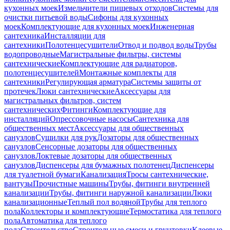
кухонных моек
Измельчители пищевых отходов
Системы для
очистки питьевой воды
Сифоны для кухонных
моек
Комплектующие для кухонных моек
Инженерная
сантехника
Инсталляции для
сантехники
Полотенцесушители
Отвод и подвод воды
Трубы
водопроводные
Магистральные фильтры, системы
сантехнические
Комплектующие для радиаторов,
полотенцесушителей
Монтажные комплекты для
сантехники
Регулирующая арматура
Системы защиты от
протечек
Люки сантехнические
Аксессуары для
магистральных фильтров, систем
сантехнических
Фитинги
Комплектующие для
инсталляций
Опрессовочные насосы
Сантехника для
общественных мест
Аксессуары для общественных
санузлов
Сушилки для рук
Дозаторы для общественных
санузлов
Сенсорные дозаторы для общественных
санузлов
Локтевые дозаторы для общественных
санузлов
Диспенсеры для бумажных полотенец
Диспенсеры
для туалетной бумаги
Канализация
Тросы сантехнические,
вантузы
Прочистные машины
Трубы, фитинги внутренней
канализации
Трубы, фитинги наружной канализации
Люки
канализационные
Теплый пол водяной
Трубы для теплого
пола
Коллекторы и комплектующие
Термостатика для теплого
пола
Автоматика для теплого
пола
Строительство
Строительные смеси и грунтовки
Клеевые