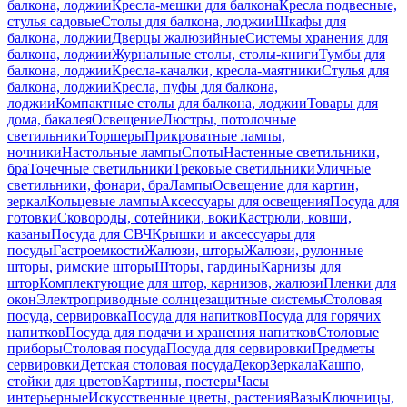
балкона, лоджии
Кресла-мешки для балкона
Кресла подвесные,
стулья садовые
Столы для балкона, лоджии
Шкафы для
балкона, лоджии
Дверцы жалюзийные
Системы хранения для
балкона, лоджии
Журнальные столы, столы-книги
Тумбы для
балкона, лоджии
Кресла-качалки, кресла-маятники
Стулья для
балкона, лоджии
Кресла, пуфы для балкона,
лоджии
Компактные столы для балкона, лоджии
Товары для
дома, бакалея
Освещение
Люстры, потолочные
светильники
Торшеры
Прикроватные лампы,
ночники
Настольные лампы
Споты
Настенные светильники,
бра
Точечные светильники
Трековые светильники
Уличные
светильники, фонари, бра
Лампы
Освещение для картин,
зеркал
Кольцевые лампы
Аксессуары для освещения
Посуда для
готовки
Сковороды, сотейники, воки
Кастрюли, ковши,
казаны
Посуда для СВЧ
Крышки и аксессуары для
посуды
Гастроемкости
Жалюзи, шторы
Жалюзи, рулонные
шторы, римские шторы
Шторы, гардины
Карнизы для
штор
Комплектующие для штор, карнизов, жалюзи
Пленки для
окон
Электроприводные солнцезащитные системы
Столовая
посуда, сервировка
Посуда для напитков
Посуда для горячих
напитков
Посуда для подачи и хранения напитков
Столовые
приборы
Столовая посуда
Посуда для сервировки
Предметы
сервировки
Детская столовая посуда
Декор
Зеркала
Кашпо,
стойки для цветов
Картины, постеры
Часы
интерьерные
Искусственные цветы, растения
Вазы
Ключницы,