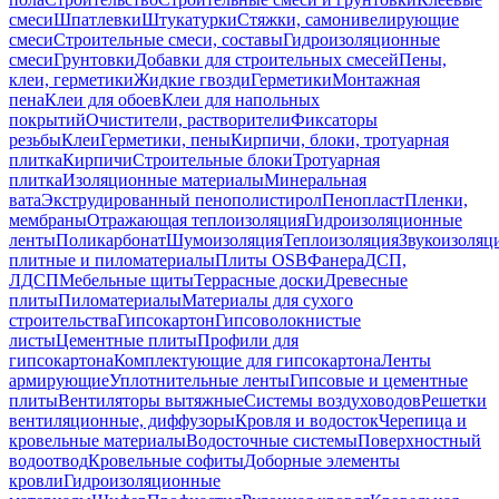
смеси
Шпатлевки
Штукатурки
Стяжки, самонивелирующие
смеси
Строительные смеси, составы
Гидроизоляционные
смеси
Грунтовки
Добавки для строительных смесей
Пены,
клеи, герметики
Жидкие гвозди
Герметики
Монтажная
пена
Клеи для обоев
Клеи для напольных
покрытий
Очистители, растворители
Фиксаторы
резьбы
Клеи
Герметики, пены
Кирпичи, блоки, тротуарная
плитка
Кирпичи
Строительные блоки
Тротуарная
плитка
Изоляционные материалы
Минеральная
вата
Экструдированный пенополистирол
Пенопласт
Пленки,
мембраны
Отражающая теплоизоляция
Гидроизоляционные
ленты
Поликарбонат
Шумоизоляция
Теплоизоляция
Звукоизоляц
плитные и пиломатериалы
Плиты OSB
Фанера
ДСП,
ЛДСП
Мебельные щиты
Террасные доски
Древесные
плиты
Пиломатериалы
Материалы для сухого
строительства
Гипсокартон
Гипсоволокнистые
листы
Цементные плиты
Профили для
гипсокартона
Комплектующие для гипсокартона
Ленты
армирующие
Уплотнительные ленты
Гипсовые и цементные
плиты
Вентиляторы вытяжные
Системы воздуховодов
Решетки
вентиляционные, диффузоры
Кровля и водосток
Черепица и
кровельные материалы
Водосточные системы
Поверхностный
водоотвод
Кровельные софиты
Доборные элементы
кровли
Гидроизоляционные