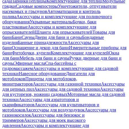
сада
Парники
Теплицы
Комплектующие для теплиц
Модульные
грядки
Садовые компостеры
Уничтожители, отпугиватели
насекомых и грызунов
Автоматизация и контроль
полива
Аксессуары и комплектующие для поливочного
оборудования
Укрывные материалы
Бочки, баки
пластиковые
Аксессуары и комплектующие для
опрыскивателей
Шланги для опрыскивателей
Товары для
бани
Бани
Сауны
Двери для бани и сауны
Бондарные
изделия
Банные принадлежности
Аксессуары для
бани
Оснащение и декор для бани
Измерительные приборы для
бани
Фитобочки, купели
Комплектующие для купелей
Окна
для бани
Мебель для бани и сауны
Ручки дверные для бани и
сауны
Эфирные масла
Спа-бассейны с
гидромассажем
Аксессуары и комплектующие для садовой
техники
Навесное оборудование
Двигатели для
мотоблоков
Прицепы для мотоблоков,
минитракторов
Аксессуары для газонной техники
Аксессуары
для цепных пил
Аксессуары для садовой техники
Аксессуары
для кусторезов, ножниц садовых
Моторные масла для садовой
техники
Аксессуары для аэратоторов и
скарификаторов
Аксессуары для культиваторов и
мотоблоков
Аксессуары для воздуходувок
Аксессуары для
газонокосилок
Аксессуары для бензокос и
триммеров
Аксессуары для моек высокого
давления
Аксессуары и комплектующие для