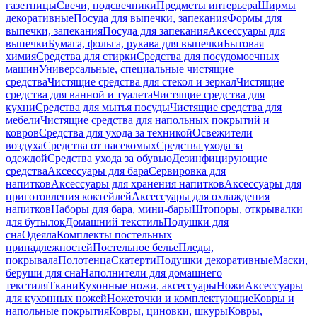
газетницы
Свечи, подсвечники
Предметы интерьера
Ширмы
декоративные
Посуда для выпечки, запекания
Формы для
выпечки, запекания
Посуда для запекания
Аксессуары для
выпечки
Бумага, фольга, рукава для выпечки
Бытовая
химия
Средства для стирки
Средства для посудомоечных
машин
Универсальные, специальные чистящие
средства
Чистящие средства для стекол и зеркал
Чистящие
средства для ванной и туалета
Чистящие средства для
кухни
Средства для мытья посуды
Чистящие средства для
мебели
Чистящие средства для напольных покрытий и
ковров
Средства для ухода за техникой
Освежители
воздуха
Средства от насекомых
Средства ухода за
одеждой
Средства ухода за обувью
Дезинфицирующие
средства
Аксессуары для бара
Сервировка для
напитков
Аксессуары для хранения напитков
Аксессуары для
приготовления коктейлей
Аксессуары для охлаждения
напитков
Наборы для бара, мини-бары
Штопоры, открывалки
для бутылок
Домашний текстиль
Подушки для
сна
Одеяла
Комплекты постельных
принадлежностей
Постельное белье
Пледы,
покрывала
Полотенца
Скатерти
Подушки декоративные
Маски,
беруши для сна
Наполнители для домашнего
текстиля
Ткани
Кухонные ножи, аксессуары
Ножи
Аксессуары
для кухонных ножей
Ножеточки и комплектующие
Ковры и
напольные покрытия
Ковры, циновки, шкуры
Ковры,