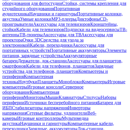
оборудования для фотостудии
Стойки, системы крепления для
студийного оборудования
Портативная
аудиотехника
Наушники и гарнитуры
Портативные колонки,
акустика
Умные колонки
MP3-плееры
Диктофоны
CD-
проигрыватели
Аксессуары для телевизоров
Кронштейны,
стойки
Кабели для телевизоров
Подписки на видеосервисы
ТВ-
антенны
ТВ-тюнеры
Аксессуары для ТВ
Аксессуары для
проектора
Очки 3D
Средства для ухода за
электроникой
Кабели, переходники
Аксессуары для
портативных устройств
Портативные аккумуляторы
Элементы
питания, зарядные устройства
Аккумуляторные
батареи
Держатели, док-станции
Аксессуары для планшетов,
смартфонов
Кабели для телефонов, планшетов
Зарядные
устройства для телефонов, планшетов
Компьютеры и
периферия
Компьютерная
техника
Ноутбуки
Планшеты
Моноблоки
Компьютеры
Игровые
компьютеры
Игровые консоли
Серверное
оборудование
Компьютерная
периферия
Мониторы
Мыши
Клавиатуры
Стилусы
Наборы
периферии
Источники бесперебойного питания
Батареи для
ИБП
Стабилизаторы напряжения
Инверторы
напряжения
Сетевые фильтры, удлинители
Веб-
камеры
Игровые контроллеры
Мультимедиа
акустика
Наушники и гарнитуры
Компьютерные кабели,
переходники
Зарядные, аккумуляторы
Док-станции,