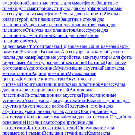
смартфонов
Защитные стекла для смартфонов
Защитные
пленки для смартфонов
Стилусы для смартфонов
Игровые
аксессуары для смартфонов
Чехлы для планшетов
Чехлы с
клавиатурой для планшетов
Защитные стекла для
планшетов
Защитные пленки для планшетов
Сумки для
планшетов
Стилусы для планшетов
Аксессуары для
планшетов, смартфонов
Кабели для телефонов,
планшетов
Фото,
видеосъемка
Фотоаппараты
Видеокамеры
Экшн-камеры
Карты
памяти
Объективы
Вспышки
Аксессуары для камер
Сумки и
чехлы для камер
Зарядные устройства, аккумуляторы для фото,
видеокамер
Аксессуары для объективов
Штативы
Цифровые
фоторамки
Аудиотехника
Мультимедиа акустика
Радиочасы,
метеостанции
Радиоприемники
Музыкальные
центры
Домашние кинотеатры
Акустические
системы
Проигрыватели виниловых пластинок
Аксессуары
для виниловых проигрывателей
Виниловые
пластинки
Инсталляционная акустика
Трансляционные
усилители
Аксессуары для аудиотехники
Комплектующие для
акустики
Акустические кабели
Подставки, стойки для
акустики
Сумки, чехлы для акустики
Оборудование для
фотостудии
Кольцевые лампы
Фоны для фотостудии
Студийное
освещение
Насадки светоформирующие для
фотостудии
Фотозонты, отражатели
Оборудование для
предметной съемки
Вспышки студийные
Комплекты