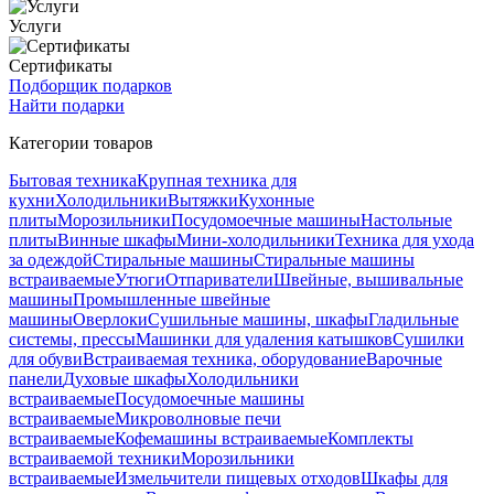
Услуги
Сертификаты
Подборщик подарков
Найти подарки
Категории товаров
Бытовая техника
Крупная техника для
кухни
Холодильники
Вытяжки
Кухонные
плиты
Морозильники
Посудомоечные машины
Настольные
плиты
Винные шкафы
Мини-холодильники
Техника для ухода
за одеждой
Стиральные машины
Стиральные машины
встраиваемые
Утюги
Отпариватели
Швейные, вышивальные
машины
Промышленные швейные
машины
Оверлоки
Сушильные машины, шкафы
Гладильные
системы, прессы
Машинки для удаления катышков
Сушилки
для обуви
Встраиваемая техника, оборудование
Варочные
панели
Духовые шкафы
Холодильники
встраиваемые
Посудомоечные машины
встраиваемые
Микроволновые печи
встраиваемые
Кофемашины встраиваемые
Комплекты
встраиваемой техники
Морозильники
встраиваемые
Измельчители пищевых отходов
Шкафы для