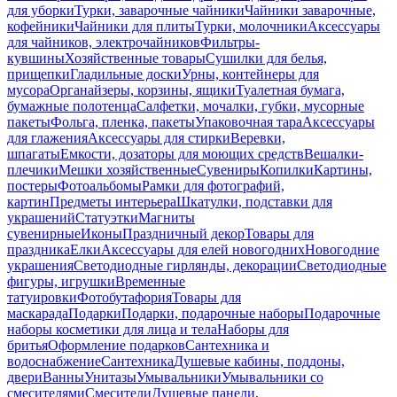
для уборки
Турки, заварочные чайники
Чайники заварочные,
кофейники
Чайники для плиты
Турки, молочники
Аксессуары
для чайников, электрочайников
Фильтры-
кувшины
Хозяйственные товары
Сушилки для белья,
прищепки
Гладильные доски
Урны, контейнеры для
мусора
Органайзеры, корзины, ящики
Туалетная бумага,
бумажные полотенца
Салфетки, мочалки, губки, мусорные
пакеты
Фольга, пленка, пакеты
Упаковочная тара
Аксессуары
для глажения
Аксессуары для стирки
Веревки,
шпагаты
Емкости, дозаторы для моющих средств
Вешалки-
плечики
Мешки хозяйственные
Сувениры
Копилки
Картины,
постеры
Фотоальбомы
Рамки для фотографий,
картин
Предметы интерьера
Шкатулки, подставки для
украшений
Статуэтки
Магниты
сувенирные
Иконы
Праздничный декор
Товары для
праздника
Елки
Аксессуары для елей новогодних
Новогодние
украшения
Светодиодные гирлянды, декорации
Светодиодные
фигуры, игрушки
Временные
татуировки
Фотобутафория
Товары для
маскарада
Подарки
Подарки, подарочные наборы
Подарочные
наборы косметики для лица и тела
Наборы для
бритья
Оформление подарков
Сантехника и
водоснабжение
Сантехника
Душевые кабины, поддоны,
двери
Ванны
Унитазы
Умывальники
Умывальники со
смесителями
Смесители
Душевые панели,