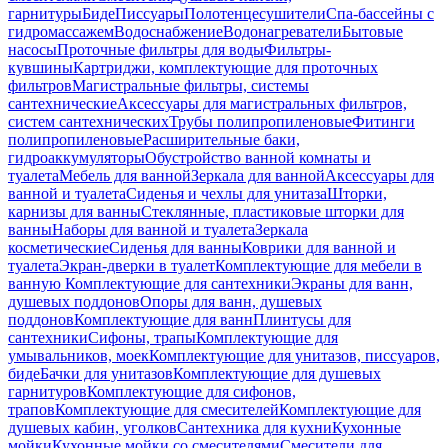
гарнитуры
Биде
Писсуары
Полотенцесушители
Спа-бассейны с
гидромассажем
Водоснабжение
Водонагреватели
Бытовые
насосы
Проточные фильтры для воды
Фильтры-
кувшины
Картриджи, комплектующие для проточных
фильтров
Магистральные фильтры, системы
сантехнические
Аксессуары для магистральных фильтров,
систем сантехнических
Трубы полипропиленовые
Фитинги
полипропиленовые
Расширительные баки,
гидроаккумуляторы
Обустройство ванной комнаты и
туалета
Мебель для ванной
Зеркала для ванной
Аксессуары для
ванной и туалета
Сиденья и чехлы для унитаза
Шторки,
карнизы для ванны
Стеклянные, пластиковые шторки для
ванны
Наборы для ванной и туалета
Зеркала
косметические
Сиденья для ванны
Коврики для ванной и
туалета
Экран-дверки в туалет
Комплектующие для мебели в
ванную
Комплектующие для сантехники
Экраны для ванн,
душевых поддонов
Опоры для ванн, душевых
поддонов
Комплектующие для ванн
Плинтусы для
сантехники
Сифоны, трапы
Комплектующие для
умывальников, моек
Комплектующие для унитазов, писсуаров,
биде
Бачки для унитазов
Комплектующие для душевых
гарнитуров
Комплектующие для сифонов,
трапов
Комплектующие для смесителей
Комплектующие для
душевых кабин, уголков
Сантехника для кухни
Кухонные
мойки
Кухонные мойки со смесителями
Смесители для