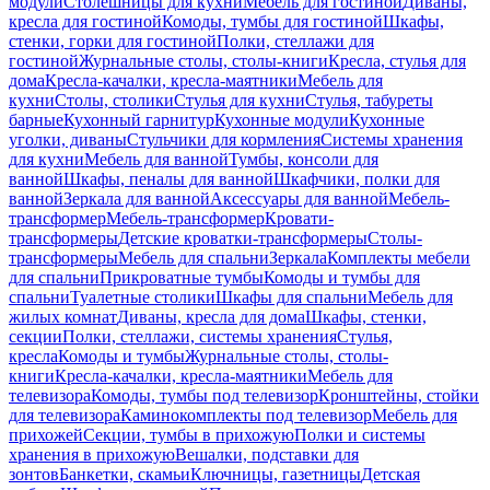
модули
Столешницы для кухни
Мебель для гостиной
Диваны,
кресла для гостиной
Комоды, тумбы для гостиной
Шкафы,
стенки, горки для гостиной
Полки, стеллажи для
гостиной
Журнальные столы, столы-книги
Кресла, стулья для
дома
Кресла-качалки, кресла-маятники
Мебель для
кухни
Столы, столики
Стулья для кухни
Стулья, табуреты
барные
Кухонный гарнитур
Кухонные модули
Кухонные
уголки, диваны
Стульчики для кормления
Системы хранения
для кухни
Мебель для ванной
Тумбы, консоли для
ванной
Шкафы, пеналы для ванной
Шкафчики, полки для
ванной
Зеркала для ванной
Аксессуары для ванной
Мебель-
трансформер
Мебель-трансформер
Кровати-
трансформеры
Детские кроватки-трансформеры
Столы-
трансформеры
Мебель для спальни
Зеркала
Комплекты мебели
для спальни
Прикроватные тумбы
Комоды и тумбы для
спальни
Туалетные столики
Шкафы для спальни
Мебель для
жилых комнат
Диваны, кресла для дома
Шкафы, стенки,
секции
Полки, стеллажи, системы хранения
Стулья,
кресла
Комоды и тумбы
Журнальные столы, столы-
книги
Кресла-качалки, кресла-маятники
Мебель для
телевизора
Комоды, тумбы под телевизор
Кронштейны, стойки
для телевизора
Каминокомплекты под телевизор
Мебель для
прихожей
Секции, тумбы в прихожую
Полки и системы
хранения в прихожую
Вешалки, подставки для
зонтов
Банкетки, скамьи
Ключницы, газетницы
Детская