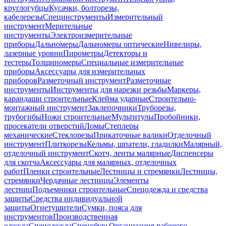
круглогубцы
Кусачки, болторезы,
кабелерезы
Специнструменты
Измерительный
инструмент
Мерительные
инструменты
Электроизмерительные
приборы
Дальномеры
Дальномеры оптические
Нивелиры,
лазерные уровни
Пирометры
Детекторы и
тестеры
Толщиномеры
Специальные измерительные
приборы
Аксессуары для измерительных
приборов
Разметочный инструмент
Разметочные
инструменты
Инструменты для нарезки резьбы
Маркеры,
карандаши строительные
Клейма ударные
Строительно-
монтажный инструмент
Заклепочники
Труборезы,
трубогибы
Ножи строительные
Мультитулы
Пробойники,
просекатели отверстий
Ломы
Степлеры
механические
Стеклорезы
Прикаточные валики
Отделочный
инструмент
Плиткорезы
Кельмы, шпатели, гладилки
Малярный,
отделочный инструмент
Скотч, ленты малярные
Диспенсеры
для скотча
Аксессуары для малярных, отделочных
работ
Пленки строительные
Лестницы и стремянки
Лестницы,
стремянки
Чердачные лестницы
Элементы
лестниц
Подъемники строительные
Спецодежда и средства
защиты
Средства индивидуальной
защиты
Огнетушители
Сумки, пояса для
инструментов
Производственная
одежда
Спецодежда
Спецобувь
Организация рабочего