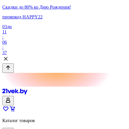
Скидки до 80% ко Дню Рождения!
промокод HAPPY22
03
дн
11
:
06
:
37
Каталог товаров