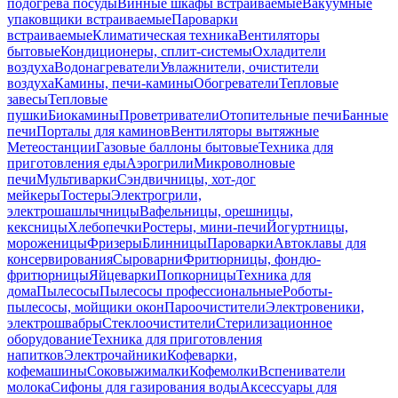
подогрева посуды
Винные шкафы встраиваемые
Вакуумные
упаковщики встраиваемые
Пароварки
встраиваемые
Климатическая техника
Вентиляторы
бытовые
Кондиционеры, сплит-системы
Охладители
воздуха
Водонагреватели
Увлажнители, очистители
воздуха
Камины, печи-камины
Обогреватели
Тепловые
завесы
Тепловые
пушки
Биокамины
Проветриватели
Отопительные печи
Банные
печи
Порталы для каминов
Вентиляторы вытяжные
Метеостанции
Газовые баллоны бытовые
Техника для
приготовления еды
Аэрогрили
Микроволновые
печи
Мультиварки
Сэндвичницы, хот-дог
мейкеры
Тостеры
Электрогрили,
электрошашлычницы
Вафельницы, орешницы,
кексницы
Хлебопечки
Ростеры, мини-печи
Йогуртницы,
мороженицы
Фризеры
Блинницы
Пароварки
Автоклавы для
консервирования
Сыроварни
Фритюрницы, фондю-
фритюрницы
Яйцеварки
Попкорницы
Техника для
дома
Пылесосы
Пылесосы профессиональные
Роботы-
пылесосы, мойщики окон
Пароочистители
Электровеники,
электрошвабры
Стеклоочистители
Стерилизационное
оборудование
Техника для приготовления
напитков
Электрочайники
Кофеварки,
кофемашины
Соковыжималки
Кофемолки
Вспениватели
молока
Сифоны для газирования воды
Аксессуары для