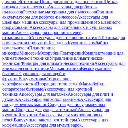
домашней техники
Принадлежности для пылесосов
Щетки,
насадки для пылесосов
Аксессуары для роботов-
пылесосов
Расходные материалы для пылесосов
Станции,
аккумуляторы для роботов-пылесосов
Аксессуары для
швейных машин
Аксессуары для промышленного швейного
оборудования
Аксессуары для стиральных и сушильных
машин
Аксессуары для пароочистителей,
отпаривателей
Аксессуары для стеклоочистителей
Техника для
измельчения продуктов
Блендеры
Кухонные комбайны,
измельчители
Планетарные
миксеры
Миксеры
Мясорубки
Ломтерезки
Комплектующие для
климатической техники
Управление климатической
техникой
Фильтры для климатической техники
Аксессуары для
климатической техники
Мелкая техника
Весы кухонные,
бытовые
Сушилки для овощей и
фруктов
Вакууматоры
Открывалки,
картофелечистки
Проращиватели семян
Маслобойки,
сепараторы бытовые
Аксессуары для крупной
техники
Аксессуары для вытяжек
Аксессуары для плит и
духовок
Аксессуары для холодильников
Аксессуары для
посудомоечных машин
Средства для посудомоечных
машин
Средства для ухода за техникой
Аксессуары для
кухонной техники
Аксессуары для микроволновых
печей
Вакуумные пакеты, контейнеры
Аксессуары для
кофемашин
Аксессуары для мультиварок,