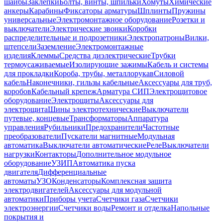
шайбы
Заклепки
Болты, винты, шпильки
Хомуты
Химические
анкеры
Карабины
Фиксаторы арматуры
Шплинты
Пружины
универсальные
Электромонтажное оборудование
Розетки и
выключатели
Электрические звонки
Коробки
распределительные и подрозетники
Электропатроны
Вилки,
штепсели
Заземление
Электромонтажные
изделия
Клеммы
Средства диэлектрические
Трубки
термоусаживаемые
Изолирующие зажимы
Кабель и системы
для прокладки
Короба, трубы, металлорукав
Силовой
кабель
Наконечники, гильзы кабельные
Аксессуары для труб,
коробов
Кабельный крепеж
Арматура СИП
Электрощитовое
оборудование
Электрощиты
Аксессуары для
электрощита
Шины электротехнические
Выключатели
путевые, концевые
Трансформаторы
Аппаратура
управления
Рубильники
Предохранители
Частотные
преобразователи
Пускатели магнитные
Модульная
автоматика
Выключатели автоматические
Реле
Выключатели
нагрузки
Контакторы
Дополнительное модульное
оборудование
УЗИП
Автоматика пуска
двигателя
Дифференциальные
автоматы
УЗО
Конденсаторы
Комплексная защита
электродвигателей
Аксессуары для модульной
автоматики
Приборы учета
Счетчики газа
Счетчики
электроэнергии
Счетчики воды
Ремонт и отделка
Напольные
покрытия и