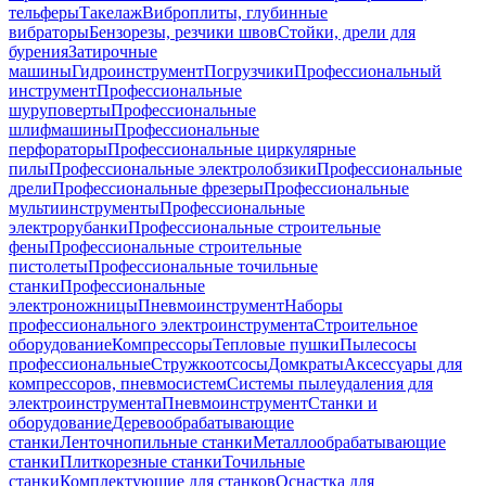
тельферы
Такелаж
Виброплиты, глубинные
вибраторы
Бензорезы, резчики швов
Стойки, дрели для
бурения
Затирочные
машины
Гидроинструмент
Погрузчики
Профессиональный
инструмент
Профессиональные
шуруповерты
Профессиональные
шлифмашины
Профессиональные
перфораторы
Профессиональные циркулярные
пилы
Профессиональные электролобзики
Профессиональные
дрели
Профессиональные фрезеры
Профессиональные
мультиинструменты
Профессиональные
электрорубанки
Профессиональные строительные
фены
Профессиональные строительные
пистолеты
Профессиональные точильные
станки
Профессиональные
электроножницы
Пневмоинструмент
Наборы
профессионального электроинструмента
Строительное
оборудование
Компрессоры
Тепловые пушки
Пылесосы
профессиональные
Стружкоотсосы
Домкраты
Аксессуары для
компрессоров, пневмосистем
Системы пылеудаления для
электроинструмента
Пневмоинструмент
Станки и
оборудование
Деревообрабатывающие
станки
Ленточнопильные станки
Металлообрабатывающие
станки
Плиткорезные станки
Точильные
станки
Комплектующие для станков
Оснастка для