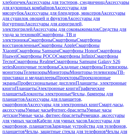
хлебопечек
Аксессуары для тостеров, сэндвичниц
Аксессуары
для кухонных комбайнов
Аксессуары для
мясорубок
Аксессуары для блендеров, миксеров
Аксессуары
для сушилок овощей и фруктов
Аксессуары для
йогуртниц
Аксессуары для аэрогрилей,
электрогрилей
Аксессуары для соковыжималок
Средства для
ухода за техникой
Смартфоны, ТВ и
электроника
Смартфоны
Смартфоны
Смартфоны
восстановленные
Смартфоны Apple
Смартфоны
Xiaomi
Смартфоны Samsung
Смартфоны Honor
Смартфоны
Huawei
Смартфоны POCO
Смартфоны Infinix
Смартфоны
Tecno
Смартфоны Realme
Смартфоны Samsung Galaxy S26
series
Кнопочные телефоны
Складные смартфоны
Телевизоры,
мониторы
Телевизоры
Мониторы
Мониторы-телевизоры
ТВ-
приставки и медиаплееры
Проекторы
Проекционные
экраны
Профессиональные дисплеи
Планшеты, электронные
книги
Планшеты
Электронные книги
Графические
планшеты
Блокноты электронные
Чехлы, бамперы для
планшетов
Аксессуары для планшетов,
смартфонов
Аксессуары для электронных книг
Смарт-часы,
аксессуары
Умные часы
Фитнес-браслеты
Умные часы
детские
Умные часы, фитнес-браслеты
Ремешки, аксессуары
для умных часов
Кабели для умных часов
Аксессуары для
смартфонов, планшетов
Зарядные устройства для телефонов,
планшетов
Чехлы, защитные стекла для телефонов
Чехлы для