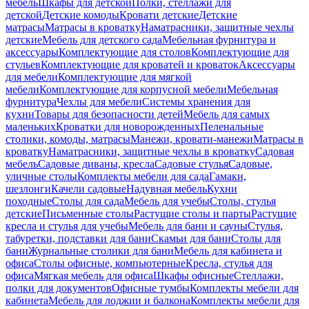
мебель
Шкафы для детской
Полки, стеллажи для
детской
Детские комоды
Кровати детские
Детские
матрасы
Матрасы в кроватку
Наматрасники, защитные чехлы
детские
Мебель для детского сада
Мебельная фурнитура и
аксессуары
Комплектующие для столов
Комплектующие для
стульев
Комплектующие для кроватей и кроваток
Аксессуары
для мебели
Комплектующие для мягкой
мебели
Комплектующие для корпусной мебели
Мебельная
фурнитура
Чехлы для мебели
Системы хранения для
кухни
Товары для безопасности детей
Мебель для самых
маленьких
Кроватки для новорожденных
Пеленальные
столики, комоды, матрасы
Манежи, кровати-манежи
Матрасы в
кроватку
Наматрасники, защитные чехлы в кроватку
Садовая
мебель
Садовые диваны, кресла
Садовые стулья
Садовые,
уличные столы
Комплекты мебели для сада
Гамаки,
шезлонги
Качели садовые
Надувная мебель
Кухни
походные
Столы для сада
Мебель для учебы
Столы, стулья
детские
Письменные столы
Растущие столы и парты
Растущие
кресла и стулья для учебы
Мебель для бани и сауны
Стулья,
табуретки, подставки для бани
Скамьи для бани
Столы для
бани
Журнальные столики для бани
Мебель для кабинета и
офиса
Столы офисные, компьютерные
Кресла, стулья для
офиса
Мягкая мебель для офиса
Шкафы офисные
Стеллажи,
полки для документов
Офисные тумбы
Комплекты мебели для
кабинета
Мебель для лоджии и балкона
Комплекты мебели для