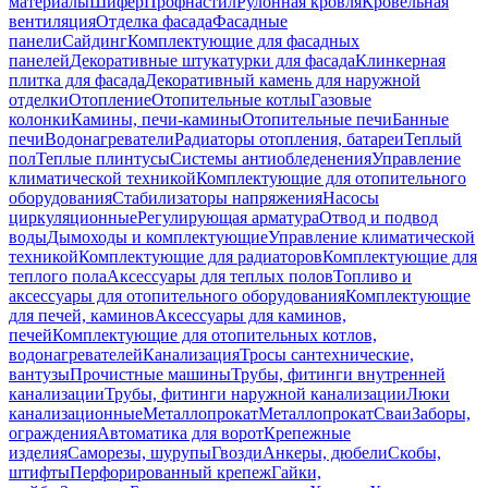
материалы
Шифер
Профнастил
Рулонная кровля
Кровельная
вентиляция
Отделка фасада
Фасадные
панели
Сайдинг
Комплектующие для фасадных
панелей
Декоративные штукатурки для фасада
Клинкерная
плитка для фасада
Декоративный камень для наружной
отделки
Отопление
Отопительные котлы
Газовые
колонки
Камины, печи-камины
Отопительные печи
Банные
печи
Водонагреватели
Радиаторы отопления, батареи
Теплый
пол
Теплые плинтусы
Системы антиобледенения
Управление
климатической техникой
Комплектующие для отопительного
оборудования
Стабилизаторы напряжения
Насосы
циркуляционные
Регулирующая арматура
Отвод и подвод
воды
Дымоходы и комплектующие
Управление климатической
техникой
Комплектующие для радиаторов
Комплектующие для
теплого пола
Аксессуары для теплых полов
Топливо и
аксессуары для отопительного оборудования
Комплектующие
для печей, каминов
Аксессуары для каминов,
печей
Комплектующие для отопительных котлов,
водонагревателей
Канализация
Тросы сантехнические,
вантузы
Прочистные машины
Трубы, фитинги внутренней
канализации
Трубы, фитинги наружной канализации
Люки
канализационные
Металлопрокат
Металлопрокат
Сваи
Заборы,
ограждения
Автоматика для ворот
Крепежные
изделия
Саморезы, шурупы
Гвозди
Анкеры, дюбели
Скобы,
штифты
Перфорированный крепеж
Гайки,