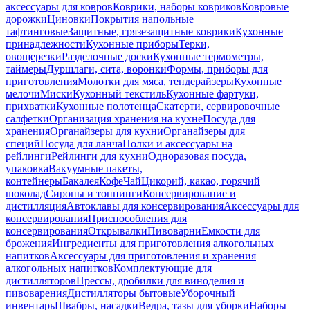
аксессуары для ковров
Коврики, наборы ковриков
Ковровые
дорожки
Циновки
Покрытия напольные
тафтинговые
Защитные, грязезащитные коврики
Кухонные
принадлежности
Кухонные приборы
Терки,
овощерезки
Разделочные доски
Кухонные термометры,
таймеры
Дуршлаги, сита, воронки
Формы, приборы для
приготовления
Молотки для мяса, тендерайзеры
Кухонные
мелочи
Миски
Кухонный текстиль
Кухонные фартуки,
прихватки
Кухонные полотенца
Скатерти, сервировочные
салфетки
Организация хранения на кухне
Посуда для
хранения
Органайзеры для кухни
Органайзеры для
специй
Посуда для ланча
Полки и аксессуары на
рейлинги
Рейлинги для кухни
Одноразовая посуда,
упаковка
Вакуумные пакеты,
контейнеры
Бакалея
Кофе
Чай
Цикорий, какао, горячий
шоколад
Сиропы и топпинги
Консервирование и
дистилляция
Автоклавы для консервирования
Аксессуары для
консервирования
Приспособления для
консервирования
Открывалки
Пивоварни
Емкости для
брожения
Ингредиенты для приготовления алкогольных
напитков
Аксессуары для приготовления и хранения
алкогольных напитков
Комплектующие для
дистилляторов
Прессы, дробилки для виноделия и
пивоварения
Дистилляторы бытовые
Уборочный
инвентарь
Швабры, насадки
Ведра, тазы для уборки
Наборы