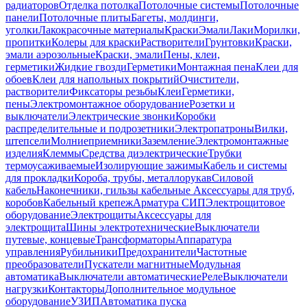
радиаторов
Отделка потолка
Потолочные системы
Потолочные
панели
Потолочные плиты
Багеты, молдинги,
уголки
Лакокрасочные материалы
Краски
Эмали
Лаки
Морилки,
пропитки
Колеры для краски
Растворители
Грунтовки
Краски,
эмали аэрозольные
Краски, эмали
Пены, клеи,
герметики
Жидкие гвозди
Герметики
Монтажная пена
Клеи для
обоев
Клеи для напольных покрытий
Очистители,
растворители
Фиксаторы резьбы
Клеи
Герметики,
пены
Электромонтажное оборудование
Розетки и
выключатели
Электрические звонки
Коробки
распределительные и подрозетники
Электропатроны
Вилки,
штепсели
Молниеприемники
Заземление
Электромонтажные
изделия
Клеммы
Средства диэлектрические
Трубки
термоусаживаемые
Изолирующие зажимы
Кабель и системы
для прокладки
Короба, трубы, металлорукав
Силовой
кабель
Наконечники, гильзы кабельные
Аксессуары для труб,
коробов
Кабельный крепеж
Арматура СИП
Электрощитовое
оборудование
Электрощиты
Аксессуары для
электрощита
Шины электротехнические
Выключатели
путевые, концевые
Трансформаторы
Аппаратура
управления
Рубильники
Предохранители
Частотные
преобразователи
Пускатели магнитные
Модульная
автоматика
Выключатели автоматические
Реле
Выключатели
нагрузки
Контакторы
Дополнительное модульное
оборудование
УЗИП
Автоматика пуска