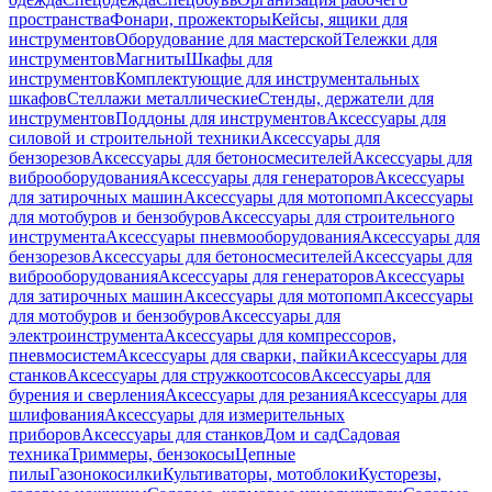
пространства
Фонари, прожекторы
Кейсы, ящики для
инструментов
Оборудование для мастерской
Тележки для
инструментов
Магниты
Шкафы для
инструментов
Комплектующие для инструментальных
шкафов
Стеллажи металлические
Стенды, держатели для
инструментов
Поддоны для инструментов
Аксессуары для
силовой и строительной техники
Аксессуары для
бензорезов
Аксессуары для бетоносмесителей
Аксессуары для
виброоборудования
Аксессуары для генераторов
Аксессуары
для затирочных машин
Аксессуары для мотопомп
Аксессуары
для мотобуров и бензобуров
Аксессуары для строительного
инструмента
Аксессуары пневмооборудования
Аксессуары для
бензорезов
Аксессуары для бетоносмесителей
Аксессуары для
виброоборудования
Аксессуары для генераторов
Аксессуары
для затирочных машин
Аксессуары для мотопомп
Аксессуары
для мотобуров и бензобуров
Аксессуары для
электроинструмента
Аксессуары для компрессоров,
пневмосистем
Аксессуары для сварки, пайки
Аксессуары для
станков
Аксессуары для стружкоотсосов
Аксессуары для
бурения и сверления
Аксессуары для резания
Аксессуары для
шлифования
Аксессуары для измерительных
приборов
Аксессуары для станков
Дом и сад
Садовая
техника
Триммеры, бензокосы
Цепные
пилы
Газонокосилки
Культиваторы, мотоблоки
Кусторезы,