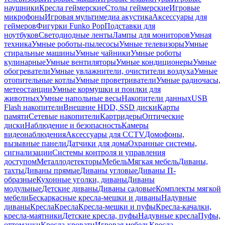
наушники
Кресла геймерские
Столы геймерские
Игровые
микрофоны
Игровая мультимедиа акустика
Аксессуары для
геймеров
Фигурки Funko Pop
Подставки для
ноутбуков
Светодиодные ленты
Лампы для мониторов
Умная
техника
Умные роботы-пылесосы
Умные телевизоры
Умные
стиральные машины
Умные чайники
Умные роботы
кулинарные
Умные вентиляторы
Умные кондиционеры
Умные
обогреватели
Умные увлажнители, очистители воздуха
Умные
отопительные котлы
Умные проветриватели
Умные радиочасы,
метеостанции
Умные кормушки и поилки для
животных
Умные напольные весы
Накопители данных
USB
Flash накопители
Внешние HDD, SSD диски
Карты
памяти
Сетевые накопители
Картридеры
Оптические
диски
Наблюдение и безопасность
Камеры
видеонаблюдения
Аксессуары для CCTV
Домофоны,
вызывные панели
Датчики для дома
Охранные системы,
сигнализации
Системы контроля и управления
доступом
Металлодетекторы
Мебель
Мягкая мебель
Диваны,
тахты
Диваны прямые
Диваны угловые
Диваны П-
образные
Кухонные уголки, диваны
Диваны
модульные
Детские диваны
Диваны садовые
Комплекты мягкой
мебели
Бескаркасные кресла-мешки и диваны
Надувные
диваны
Кресла
Кресла
Кресла-мешки и пуфы
Кресла-качалки,
кресла-маятники
Детские кресла, пуфы
Надувные кресла
Пуфы,
оттоманки
Кресла-кровати
Игровая мебель
Кресла