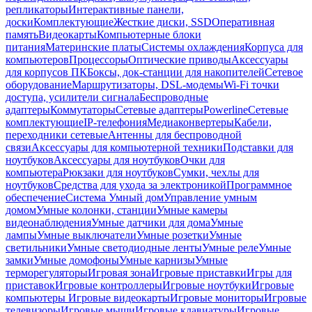
репликаторы
Интерактивные панели,
доски
Комплектующие
Жесткие диски, SSD
Оперативная
память
Видеокарты
Компьютерные блоки
питания
Материнские платы
Системы охлаждения
Корпуса для
компьютеров
Процессоры
Оптические приводы
Аксессуары
для корпусов ПК
Боксы, док-станции для накопителей
Сетевое
оборудование
Маршрутизаторы, DSL-модемы
Wi-Fi точки
доступа, усилители сигнала
Беспроводные
адаптеры
Коммутаторы
Сетевые адаптеры
Powerline
Сетевые
комплектующие
IP-телефония
Медиаконвертеры
Кабели,
переходники сетевые
Антенны для беспроводной
связи
Аксессуары для компьютерной техники
Подставки для
ноутбуков
Аксессуары для ноутбуков
Очки для
компьютера
Рюкзаки для ноутбуков
Сумки, чехлы для
ноутбуков
Средства для ухода за электроникой
Программное
обеспечение
Система Умный дом
Управление умным
домом
Умные колонки, станции
Умные камеры
видеонаблюдения
Умные датчики для дома
Умные
лампы
Умные выключатели
Умные розетки
Умные
светильники
Умные светодиодные ленты
Умные реле
Умные
замки
Умные домофоны
Умные карнизы
Умные
терморегуляторы
Игровая зона
Игровые приставки
Игры для
приставок
Игровые контроллеры
Игровые ноутбуки
Игровые
компьютеры
Игровые видеокарты
Игровые мониторы
Игровые
телевизоры
Игровые мыши
Игровые клавиатуры
Игровые