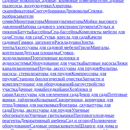
садовые ножницы
Садовые, кормовые измельчители
Садовые
пылесосы, воздуходувки
Аэраторы,
скарификаторы
Снегоуборщики
Дровоколы
Сеялки,
разбрасыватели
семян
Минитракторы
Миникультиваторы
Мойки высокого
давления
Наборы садового электроинструмента
Отдых и
пикник
Батуты
Бассейны
Спа-бассейны
Комплекты мебели для
сада
Столы для сада
Стулья, кресла для сада
Качели
садовые
Гамаки, шезлонги
Раскладушки
Зонты,
тенты
Аксессуары для садовой мебели
Грили
Мангалы,
коптильни
Детская площадка
Сумки-
холодильники
Портативные колонки и
аудиосистемы
Оборудование для участка
Бытовые насосы
Люки
канализационные
Пруды, аксессуары для прудов
Фильтры,
насосы, стерилизаторы для прудов
Компрессоры для
прудов
Станции биологической очистки
Запчасти и
комплектующие для оборудования
Благоустройство
участка
Дачные дома
Беседки
Бани
Хозблоки и
сараи
Аксессуары для озеленения сада
Декор для сада
Почтовые
ящики, таблички
Козырьки
Скворечники, кормушки для
птиц
Домики для насекомых
Фонтаны, скульптуры для
сада
Пруды, аксессуары для прудов
Уличные
обогреватели
Уличные светильники
Противогололедные
реагенты
Декоративный щебень
Сад и огород
Поливочное
оборудование
Садовые опрыскиватели
Шланги для дома и