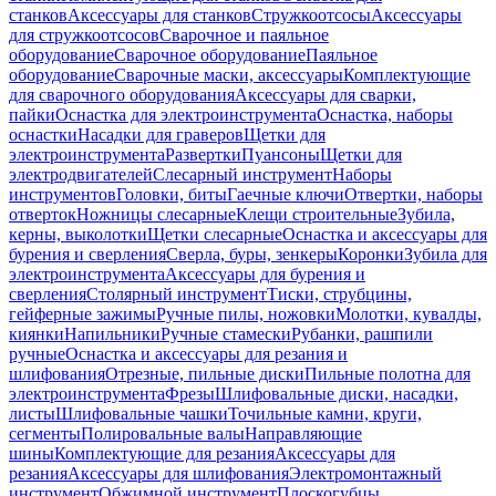
станков
Аксессуары для станков
Стружкоотсосы
Аксессуары
для стружкоотсосов
Сварочное и паяльное
оборудование
Сварочное оборудование
Паяльное
оборудование
Сварочные маски, аксессуары
Комплектующие
для сварочного оборудования
Аксессуары для сварки,
пайки
Оснастка для электроинструмента
Оснастка, наборы
оснастки
Насадки для граверов
Щетки для
электроинструмента
Развертки
Пуансоны
Щетки для
электродвигателей
Слесарный инструмент
Наборы
инструментов
Головки, биты
Гаечные ключи
Отвертки, наборы
отверток
Ножницы слесарные
Клещи строительные
Зубила,
керны, выколотки
Щетки слесарные
Оснастка и аксессуары для
бурения и сверления
Сверла, буры, зенкеры
Коронки
Зубила для
электроинструмента
Аксессуары для бурения и
сверления
Столярный инструмент
Тиски, струбцины,
гейферные зажимы
Ручные пилы, ножовки
Молотки, кувалды,
киянки
Напильники
Ручные стамески
Рубанки, рашпили
ручные
Оснастка и аксессуары для резания и
шлифования
Отрезные, пильные диски
Пильные полотна для
электроинструмента
Фрезы
Шлифовальные диски, насадки,
листы
Шлифовальные чашки
Точильные камни, круги,
сегменты
Полировальные валы
Направляющие
шины
Комплектующие для резания
Аксессуары для
резания
Аксессуары для шлифования
Электромонтажный
инструмент
Обжимной инструмент
Плоскогубцы,