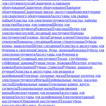
для стружкоотсосов
Сварочное и паяльное
оборудование
Сварочное оборудование
Паяльное
оборудование
Сварочные маски, аксессуары
Комплектующие
для сварочного оборудования
Аксессуары для сварки,
пайки
Оснастка для электроинструмента
Оснастка, наборы
оснастки
Насадки для граверов
Щетки для
электроинструмента
Развертки
Пуансоны
Щетки для
электродвигателей
Слесарный инструмент
Наборы
инструментов
Головки, биты
Гаечные ключи
Отвертки, наборы
отверток
Ножницы слесарные
Клещи строительные
Зубила,
керны, выколотки
Щетки слесарные
Оснастка и аксессуары для
бурения и сверления
Сверла, буры, зенкеры
Коронки
Зубила для
электроинструмента
Аксессуары для бурения и
сверления
Столярный инструмент
Тиски, струбцины,
гейферные зажимы
Ручные пилы, ножовки
Молотки, кувалды,
киянки
Напильники
Ручные стамески
Рубанки, рашпили
ручные
Оснастка и аксессуары для резания и
шлифования
Отрезные, пильные диски
Пильные полотна для
электроинструмента
Фрезы
Шлифовальные диски, насадки,
листы
Шлифовальные чашки
Точильные камни, круги,
сегменты
Полировальные валы
Направляющие
шины
Комплектующие для резания
Аксессуары для
резания
Аксессуары для шлифования
Электромонтажный
инструмент
Обжимной инструмент
Плоскогубцы,
круглогубцы
Кусачки, болторезы,