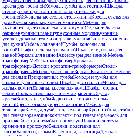
модули
Столешницы для кухни
Мебель для гостиной
Диваны,
кресла для гостиной
Комоды, тумбы для гостиной
Шкафы,
стенки, горки для гостиной
Полки, стеллажи для
гостиной
Журнальные столы, столы-книги
Кресла, стулья для
дома
Кресла-качалки, кресла-маятники
Мебель для
кухни
Столы, столики
Стулья для кухни
Стулья, табуреты
барные
Кухонный гарнитур
Кухонные модули
Кухонные
уголки, диваны
Стульчики для кормления
Системы хранения
для кухни
Мебель для ванной
Тумбы, консоли для
ванной
Шкафы, пеналы для ванной
Шкафчики, полки для
ванной
Зеркала для ванной
Аксессуары для ванной
Мебель-
трансформер
Мебель-трансформер
Кровати-
трансформеры
Детские кроватки-трансформеры
Столы-
трансформеры
Мебель для спальни
Зеркала
Комплекты мебели
для спальни
Прикроватные тумбы
Комоды и тумбы для
спальни
Туалетные столики
Шкафы для спальни
Мебель для
жилых комнат
Диваны, кресла для дома
Шкафы, стенки,
секции
Полки, стеллажи, системы хранения
Стулья,
кресла
Комоды и тумбы
Журнальные столы, столы-
книги
Кресла-качалки, кресла-маятники
Мебель для
телевизора
Комоды, тумбы под телевизор
Кронштейны, стойки
для телевизора
Каминокомплекты под телевизор
Мебель для
прихожей
Секции, тумбы в прихожую
Полки и системы
хранения в прихожую
Вешалки, подставки для
зонтов
Банкетки, скамьи
Ключницы, газетницы
Детская