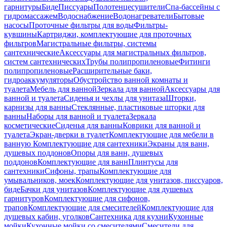
гарнитуры
Биде
Писсуары
Полотенцесушители
Спа-бассейны с
гидромассажем
Водоснабжение
Водонагреватели
Бытовые
насосы
Проточные фильтры для воды
Фильтры-
кувшины
Картриджи, комплектующие для проточных
фильтров
Магистральные фильтры, системы
сантехнические
Аксессуары для магистральных фильтров,
систем сантехнических
Трубы полипропиленовые
Фитинги
полипропиленовые
Расширительные баки,
гидроаккумуляторы
Обустройство ванной комнаты и
туалета
Мебель для ванной
Зеркала для ванной
Аксессуары для
ванной и туалета
Сиденья и чехлы для унитаза
Шторки,
карнизы для ванны
Стеклянные, пластиковые шторки для
ванны
Наборы для ванной и туалета
Зеркала
косметические
Сиденья для ванны
Коврики для ванной и
туалета
Экран-дверки в туалет
Комплектующие для мебели в
ванную
Комплектующие для сантехники
Экраны для ванн,
душевых поддонов
Опоры для ванн, душевых
поддонов
Комплектующие для ванн
Плинтусы для
сантехники
Сифоны, трапы
Комплектующие для
умывальников, моек
Комплектующие для унитазов, писсуаров,
биде
Бачки для унитазов
Комплектующие для душевых
гарнитуров
Комплектующие для сифонов,
трапов
Комплектующие для смесителей
Комплектующие для
душевых кабин, уголков
Сантехника для кухни
Кухонные
мойки
Кухонные мойки со смесителями
Смесители для