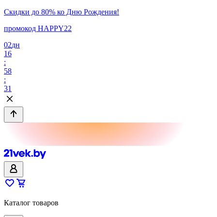
Скидки до 80% ко Дню Рождения!
промокод HAPPY22
02
дн
16
:
58
:
31
Каталог товаров