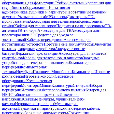
оборудования для фотостудии
Стойки, системы крепления для
студийного оборудования
Портативная
аудиотехника
Наушники и гарнитуры
Портативные колонки,
акустика
Умные колонки
MP3-плееры
Диктофоны
CD-
проигрыватели
Аксессуары для телевизоров
Кронштейны,
стойки
Кабели для телевизоров
Подписки на видеосервисы
ТВ-
антенны
ТВ-тюнеры
Аксессуары для ТВ
Аксессуары для
проектора
Очки 3D
Средства для ухода за
электроникой
Кабели, переходники
Аксессуары для
портативных устройств
Портативные аккумуляторы
Элементы
питания, зарядные устройства
Аккумуляторные
батареи
Держатели, док-станции
Аксессуары для планшетов,
смартфонов
Кабели для телефонов, планшетов
Зарядные
устройства для телефонов, планшетов
Компьютеры и
периферия
Компьютерная
техника
Ноутбуки
Планшеты
Моноблоки
Компьютеры
Игровые
компьютеры
Игровые консоли
Серверное
оборудование
Компьютерная
периферия
Мониторы
Мыши
Клавиатуры
Стилусы
Наборы
периферии
Источники бесперебойного питания
Батареи для
ИБП
Стабилизаторы напряжения
Инверторы
напряжения
Сетевые фильтры, удлинители
Веб-
камеры
Игровые контроллеры
Мультимедиа
акустика
Наушники и гарнитуры
Компьютерные кабели,
переходники
Зарядные, аккумуляторы
Док-станции,