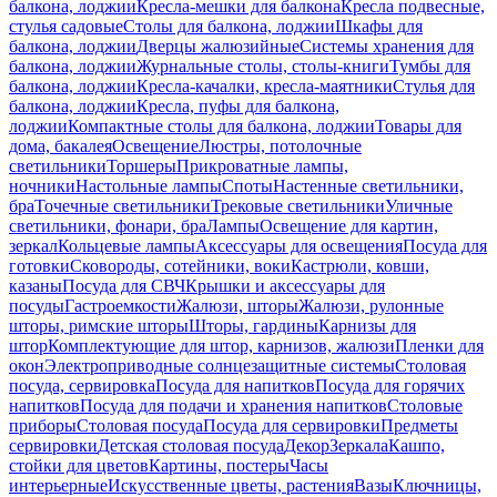
балкона, лоджии
Кресла-мешки для балкона
Кресла подвесные,
стулья садовые
Столы для балкона, лоджии
Шкафы для
балкона, лоджии
Дверцы жалюзийные
Системы хранения для
балкона, лоджии
Журнальные столы, столы-книги
Тумбы для
балкона, лоджии
Кресла-качалки, кресла-маятники
Стулья для
балкона, лоджии
Кресла, пуфы для балкона,
лоджии
Компактные столы для балкона, лоджии
Товары для
дома, бакалея
Освещение
Люстры, потолочные
светильники
Торшеры
Прикроватные лампы,
ночники
Настольные лампы
Споты
Настенные светильники,
бра
Точечные светильники
Трековые светильники
Уличные
светильники, фонари, бра
Лампы
Освещение для картин,
зеркал
Кольцевые лампы
Аксессуары для освещения
Посуда для
готовки
Сковороды, сотейники, воки
Кастрюли, ковши,
казаны
Посуда для СВЧ
Крышки и аксессуары для
посуды
Гастроемкости
Жалюзи, шторы
Жалюзи, рулонные
шторы, римские шторы
Шторы, гардины
Карнизы для
штор
Комплектующие для штор, карнизов, жалюзи
Пленки для
окон
Электроприводные солнцезащитные системы
Столовая
посуда, сервировка
Посуда для напитков
Посуда для горячих
напитков
Посуда для подачи и хранения напитков
Столовые
приборы
Столовая посуда
Посуда для сервировки
Предметы
сервировки
Детская столовая посуда
Декор
Зеркала
Кашпо,
стойки для цветов
Картины, постеры
Часы
интерьерные
Искусственные цветы, растения
Вазы
Ключницы,