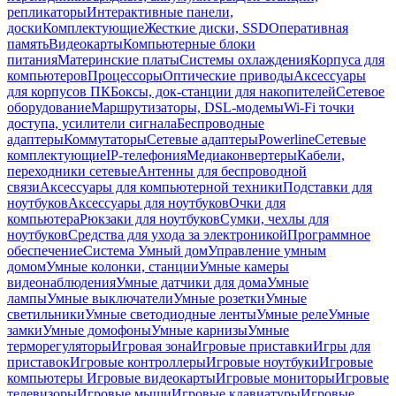
репликаторы
Интерактивные панели,
доски
Комплектующие
Жесткие диски, SSD
Оперативная
память
Видеокарты
Компьютерные блоки
питания
Материнские платы
Системы охлаждения
Корпуса для
компьютеров
Процессоры
Оптические приводы
Аксессуары
для корпусов ПК
Боксы, док-станции для накопителей
Сетевое
оборудование
Маршрутизаторы, DSL-модемы
Wi-Fi точки
доступа, усилители сигнала
Беспроводные
адаптеры
Коммутаторы
Сетевые адаптеры
Powerline
Сетевые
комплектующие
IP-телефония
Медиаконвертеры
Кабели,
переходники сетевые
Антенны для беспроводной
связи
Аксессуары для компьютерной техники
Подставки для
ноутбуков
Аксессуары для ноутбуков
Очки для
компьютера
Рюкзаки для ноутбуков
Сумки, чехлы для
ноутбуков
Средства для ухода за электроникой
Программное
обеспечение
Система Умный дом
Управление умным
домом
Умные колонки, станции
Умные камеры
видеонаблюдения
Умные датчики для дома
Умные
лампы
Умные выключатели
Умные розетки
Умные
светильники
Умные светодиодные ленты
Умные реле
Умные
замки
Умные домофоны
Умные карнизы
Умные
терморегуляторы
Игровая зона
Игровые приставки
Игры для
приставок
Игровые контроллеры
Игровые ноутбуки
Игровые
компьютеры
Игровые видеокарты
Игровые мониторы
Игровые
телевизоры
Игровые мыши
Игровые клавиатуры
Игровые