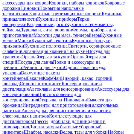
аксессуары для ковров
Коврики, наборы ковриков
Ковровые
дорожки
Циновки
Покрытия напольные
тафтинговые
Защитные, грязезащитные коврики
Кухонные
принадлежности
Кухонные приборы
Терки,
овощерезки
Разделочные доски
Кухонные термометры,
таймеры
Дуршлаги, сита, воронки
Формы, приборы для
приготовления
Молотки для мяса, тендерайзеры
Кухонные
мелочи
Миски
Кухонный текстиль
Кухонные фартуки,
прихватки
Кухонные полотенца
Скатерти, сервировочные
салфетки
Организация хранения на кухне
Посуда для
хранения
Органайзеры для кухни
Органайзеры для
специй
Посуда для ланча
Полки и аксессуары на
рейлинги
Рейлинги для кухни
Одноразовая посуда,
упаковка
Вакуумные пакеты,
контейнеры
Бакалея
Кофе
Чай
Цикорий, какао, горячий
шоколад
Сиропы и топпинги
Консервирование и
дистилляция
Автоклавы для консервирования
Аксессуары для
консервирования
Приспособления для
консервирования
Открывалки
Пивоварни
Емкости для
брожения
Ингредиенты для приготовления алкогольных
напитков
Аксессуары для приготовления и хранения
алкогольных напитков
Комплектующие для
дистилляторов
Прессы, дробилки для виноделия и
пивоварения
Дистилляторы бытовые
Уборочный
инвентарь
Швабры, насадки
Ведра, тазы для уборки
Наборы