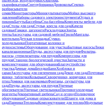
пылесосы, воздуходувки
Аэраторы,
скарификаторы
Снегоуборщики
Дровоколы
Сеялки,
разбрасыватели
семян
Минитракторы
Миникультиваторы
Мойки высокого
давления
Наборы садового электроинструмента
Отдых и
пикник
Батуты
Бассейны
Спа-бассейны
Комплекты мебели для
сада
Столы для сада
Стулья, кресла для сада
Качели
садовые
Гамаки, шезлонги
Раскладушки
Зонты,
тенты
Аксессуары для садовой мебели
Грили
Мангалы,
коптильни
Детская площадка
Сумки-
холодильники
Портативные колонки и
аудиосистемы
Оборудование для участка
Бытовые насосы
Люки
канализационные
Пруды, аксессуары для прудов
Фильтры,
насосы, стерилизаторы для прудов
Компрессоры для
прудов
Станции биологической очистки
Запчасти и
комплектующие для оборудования
Благоустройство
участка
Дачные дома
Беседки
Бани
Хозблоки и
сараи
Аксессуары для озеленения сада
Декор для сада
Почтовые
ящики, таблички
Козырьки
Скворечники, кормушки для
птиц
Домики для насекомых
Фонтаны, скульптуры для
сада
Пруды, аксессуары для прудов
Уличные
обогреватели
Уличные светильники
Противогололедные
реагенты
Декоративный щебень
Сад и огород
Поливочное
оборудование
Садовые опрыскиватели
Шланги для дома и
сада
Парники
Теплицы
Комплектующие для теплиц
Модульные