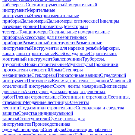
кабелерезы
Специнструменты
Измерительный
инструмент
Мерительные
инструменты
Электроизмерительные
приборы
Дальномеры
Дальномеры оптические
Нивелиры,
лазерные уровни
Пирометры
Детекторы и
тестеры
Толщиномеры
Специальные измерительные
приборы
Аксессуары для измерительных
приборов
Разметочный инструмент
Разметочные
инструменты
Инструменты для нарезки резьбы
Маркеры,
карандаши строительные
Клейма ударные
Строительно-
монтажный инструмент
Заклепочники
Труборезы,
трубогибы
Ножи строительные
Мультитулы
Пробойники,
просекатели отверстий
Ломы
Степлеры
механические
Стеклорезы
Прикаточные валики
Отделочный
инструмент
Плиткорезы
Кельмы, шпатели, гладилки
Малярный,
отделочный инструмент
Скотч, ленты малярные
Диспенсеры
для скотча
Аксессуары для малярных, отделочных
работ
Пленки строительные
Лестницы и стремянки
Лестницы,
стремянки
Чердачные лестницы
Элементы
лестниц
Подъемники строительные
Спецодежда и средства
защиты
Средства индивидуальной
защиты
Огнетушители
Сумки, пояса для
инструментов
Производственная
одежда
Спецодежда
Спецобувь
Организация рабочего
пространства
Фонари, прожекторы
Кейсы, ящики для