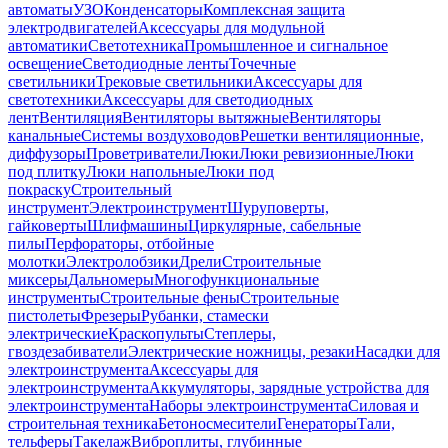
автоматы
УЗО
Конденсаторы
Комплексная защита
электродвигателей
Аксессуары для модульной
автоматики
Светотехника
Промышленное и сигнальное
освещение
Светодиодные ленты
Точечные
светильники
Трековые светильники
Аксессуары для
светотехники
Аксессуары для светодиодных
лент
Вентиляция
Вентиляторы вытяжные
Вентиляторы
канальные
Системы воздуховодов
Решетки вентиляционные,
диффузоры
Проветриватели
Люки
Люки ревизионные
Люки
под плитку
Люки напольные
Люки под
покраску
Строительный
инструмент
Электроинструмент
Шуруповерты,
гайковерты
Шлифмашины
Циркулярные, сабельные
пилы
Перфораторы, отбойные
молотки
Электролобзики
Дрели
Строительные
миксеры
Дальномеры
Многофункциональные
инструменты
Строительные фены
Строительные
пистолеты
Фрезеры
Рубанки, стамески
электрические
Краскопульты
Степлеры,
гвоздезабиватели
Электрические ножницы, резаки
Насадки для
электроинструмента
Аксессуары для
электроинструмента
Аккумуляторы, зарядные устройства для
электроинструмента
Наборы электроинструмента
Силовая и
строительная техника
Бетоносмесители
Генераторы
Тали,
тельферы
Такелаж
Виброплиты, глубинные