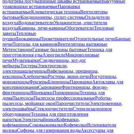
подогрева посуды
Винные шкафы встраиваемые
Вакуумные
упаковщики встраиваемые
Пароварки
встраиваемые
Климатическая техника
Вентиляторы
бытовые
Кондиционеры, сплит-системы
Охладители
воздуха
Водонагреватели
Увлажнители, очистители
воздуха
Камины, печи-камины
Обогреватели
Тепловые
завесы
Тепловые
пушки
Биокамины
Проветриватели
Отопительные печи
Банные
печи
Порталы для каминов
Вентиляторы вытяжные
Метеостанции
Газовые баллоны бытовые
Техника для
приготовления еды
Аэрогрили
Микроволновые
печи
Мультиварки
Сэндвичницы, хот-дог
мейкеры
Тостеры
Электрогрили,
электрошашлычницы
Вафельницы, орешницы,
кексницы
Хлебопечки
Ростеры, мини-печи
Йогуртницы,
мороженицы
Фризеры
Блинницы
Пароварки
Автоклавы для
консервирования
Сыроварни
Фритюрницы, фондю-
фритюрницы
Яйцеварки
Попкорницы
Техника для
дома
Пылесосы
Пылесосы профессиональные
Роботы-
пылесосы, мойщики окон
Пароочистители
Электровеники,
электрошвабры
Стеклоочистители
Стерилизационное
оборудование
Техника для приготовления
напитков
Электрочайники
Кофеварки,
кофемашины
Соковыжималки
Кофемолки
Вспениватели
молока
Сифоны для газирования воды
Аксессуары для