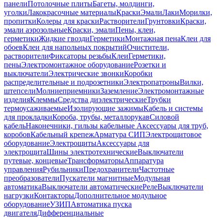
панели
Потолочные плиты
Багеты, молдинги,
уголки
Лакокрасочные материалы
Краски
Эмали
Лаки
Морилки,
пропитки
Колеры для краски
Растворители
Грунтовки
Краски,
эмали аэрозольные
Краски, эмали
Пены, клеи,
герметики
Жидкие гвозди
Герметики
Монтажная пена
Клеи для
обоев
Клеи для напольных покрытий
Очистители,
растворители
Фиксаторы резьбы
Клеи
Герметики,
пены
Электромонтажное оборудование
Розетки и
выключатели
Электрические звонки
Коробки
распределительные и подрозетники
Электропатроны
Вилки,
штепсели
Молниеприемники
Заземление
Электромонтажные
изделия
Клеммы
Средства диэлектрические
Трубки
термоусаживаемые
Изолирующие зажимы
Кабель и системы
для прокладки
Короба, трубы, металлорукав
Силовой
кабель
Наконечники, гильзы кабельные
Аксессуары для труб,
коробов
Кабельный крепеж
Арматура СИП
Электрощитовое
оборудование
Электрощиты
Аксессуары для
электрощита
Шины электротехнические
Выключатели
путевые, концевые
Трансформаторы
Аппаратура
управления
Рубильники
Предохранители
Частотные
преобразователи
Пускатели магнитные
Модульная
автоматика
Выключатели автоматические
Реле
Выключатели
нагрузки
Контакторы
Дополнительное модульное
оборудование
УЗИП
Автоматика пуска
двигателя
Дифференциальные