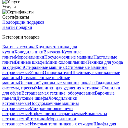
Услуги
Сертификаты
Подборщик подарков
Найти подарки
Категории товаров
Бытовая техника
Крупная техника для
кухни
Холодильники
Вытяжки
Кухонные
плиты
Морозильники
Посудомоечные машины
Настольные
плиты
Винные шкафы
Мини-холодильники
Техника для ухода
за одеждой
Стиральные машины
Стиральные машины
встраиваемые
Утюги
Отпариватели
Швейные, вышивальные
машины
Промышленные швейные
машины
Оверлоки
Сушильные машины, шкафы
Гладильные
системы, прессы
Машинки для удаления катышков
Сушилки
для обуви
Встраиваемая техника, оборудование
Варочные
панели
Духовые шкафы
Холодильники
встраиваемые
Посудомоечные машины
встраиваемые
Микроволновые печи
встраиваемые
Кофемашины встраиваемые
Комплекты
встраиваемой техники
Морозильники
встраиваемые
Измельчители пищевых отходов
Шкафы для