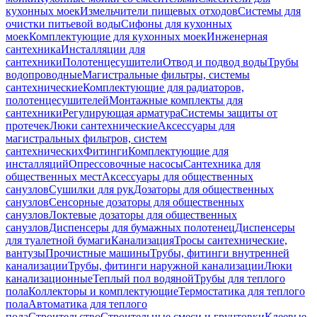
кухонных моек
Измельчители пищевых отходов
Системы для
очистки питьевой воды
Сифоны для кухонных
моек
Комплектующие для кухонных моек
Инженерная
сантехника
Инсталляции для
сантехники
Полотенцесушители
Отвод и подвод воды
Трубы
водопроводные
Магистральные фильтры, системы
сантехнические
Комплектующие для радиаторов,
полотенцесушителей
Монтажные комплекты для
сантехники
Регулирующая арматура
Системы защиты от
протечек
Люки сантехнические
Аксессуары для
магистральных фильтров, систем
сантехнических
Фитинги
Комплектующие для
инсталляций
Опрессовочные насосы
Сантехника для
общественных мест
Аксессуары для общественных
санузлов
Сушилки для рук
Дозаторы для общественных
санузлов
Сенсорные дозаторы для общественных
санузлов
Локтевые дозаторы для общественных
санузлов
Диспенсеры для бумажных полотенец
Диспенсеры
для туалетной бумаги
Канализация
Тросы сантехнические,
вантузы
Прочистные машины
Трубы, фитинги внутренней
канализации
Трубы, фитинги наружной канализации
Люки
канализационные
Теплый пол водяной
Трубы для теплого
пола
Коллекторы и комплектующие
Термостатика для теплого
пола
Автоматика для теплого
пола
Строительство
Строительные смеси и грунтовки
Клеевые