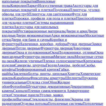
напольные покрытия
Виниловые
полы
Ковролин
Паркет
Искусственная трава
Аксессуары для
напольных покрытий и плитки
Подложка
Плинтусы, уголки,
обводы для труб
Плинтусы для сантехники
Фуги для
плитки
Порожки, профили для пола и плитки
Приспособления
для укладки плитки
Системы выравнивания
плитки
Аксессуары для напольных
покрытий
Реставрационные материалы
Двери и арки
Двери
входные
Двери межкомнатные
Арки межкомнатные
Москитные
сетки
Двери для бани и сауны
Коробки и
фурнитура
Наличники, коробки, доборы
Ручки дверные
Замки
дверные
Петли дверные
Фурнитура дверная
Доводчики
дверные
Окна и подоконники
Окна
Подоконники, отливы
Окна
мансардные
Фурнитура оконная
Мягкие окна
Москитные сетки
на окна
Жалюзи уличные
Пленки солнцезащитные
Крепежные
изделия
Саморезы, шурупы
Гвозди
Анкеры, дюбели
Скобы,
штифты
Перфорированный крепеж
Гайки,
шайбы
Заклепки
Болты, винты, шпильки
Хомуты
Химические
анкеры
Карабины
Фиксаторы арматуры
Шплинты
Пружины
универсальные
Отделка стен
Обои
Жидкие
обои
Фотообои
Штукатурки декоративные
Декоративный
камень
Скинали
Пленки самоклеящиеся
Армирующие
сетки
Стеновые панели
Уголки, маяки,
профили
Вагонка
Стеклохолсты, флизелин
Экраны для
радиаторов
Отделка потолка
Потолочные системы
Потолочные