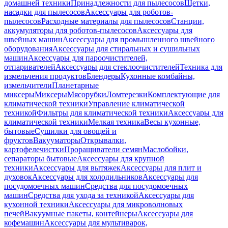
домашней техники
Принадлежности для пылесосов
Щетки,
насадки для пылесосов
Аксессуары для роботов-
пылесосов
Расходные материалы для пылесосов
Станции,
аккумуляторы для роботов-пылесосов
Аксессуары для
швейных машин
Аксессуары для промышленного швейного
оборудования
Аксессуары для стиральных и сушильных
машин
Аксессуары для пароочистителей,
отпаривателей
Аксессуары для стеклоочистителей
Техника для
измельчения продуктов
Блендеры
Кухонные комбайны,
измельчители
Планетарные
миксеры
Миксеры
Мясорубки
Ломтерезки
Комплектующие для
климатической техники
Управление климатической
техникой
Фильтры для климатической техники
Аксессуары для
климатической техники
Мелкая техника
Весы кухонные,
бытовые
Сушилки для овощей и
фруктов
Вакууматоры
Открывалки,
картофелечистки
Проращиватели семян
Маслобойки,
сепараторы бытовые
Аксессуары для крупной
техники
Аксессуары для вытяжек
Аксессуары для плит и
духовок
Аксессуары для холодильников
Аксессуары для
посудомоечных машин
Средства для посудомоечных
машин
Средства для ухода за техникой
Аксессуары для
кухонной техники
Аксессуары для микроволновых
печей
Вакуумные пакеты, контейнеры
Аксессуары для
кофемашин
Аксессуары для мультиварок,