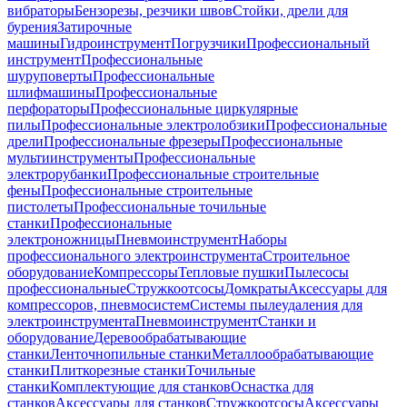
вибраторы
Бензорезы, резчики швов
Стойки, дрели для
бурения
Затирочные
машины
Гидроинструмент
Погрузчики
Профессиональный
инструмент
Профессиональные
шуруповерты
Профессиональные
шлифмашины
Профессиональные
перфораторы
Профессиональные циркулярные
пилы
Профессиональные электролобзики
Профессиональные
дрели
Профессиональные фрезеры
Профессиональные
мультиинструменты
Профессиональные
электрорубанки
Профессиональные строительные
фены
Профессиональные строительные
пистолеты
Профессиональные точильные
станки
Профессиональные
электроножницы
Пневмоинструмент
Наборы
профессионального электроинструмента
Строительное
оборудование
Компрессоры
Тепловые пушки
Пылесосы
профессиональные
Стружкоотсосы
Домкраты
Аксессуары для
компрессоров, пневмосистем
Системы пылеудаления для
электроинструмента
Пневмоинструмент
Станки и
оборудование
Деревообрабатывающие
станки
Ленточнопильные станки
Металлообрабатывающие
станки
Плиткорезные станки
Точильные
станки
Комплектующие для станков
Оснастка для
станков
Аксессуары для станков
Стружкоотсосы
Аксессуары