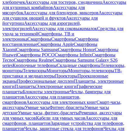
хлебопечек
Аксессуары для тостеров, сэндвичниц
Аксессуары
для кухонных комбайнов
Аксессуары для
мясорубок
Аксессуары для блендеров, миксеров
Аксессуары
для сушилок овощей и фруктов
Аксессуары для
йогуртниц
Аксессуары для аэрогрилей,
электрогрилей
Аксессуары для соковыжималок
Средства для
ухода за техникой
Смартфоны, ТВ и
электроника
Смартфоны
Смартфоны
Смартфоны
восстановленные
Смартфоны Apple
Смартфоны
Xiaomi
Смартфоны Samsung
Смартфоны Honor
Смартфоны
Huawei
Смартфоны POCO
Смартфоны Infinix
Смартфоны
Tecno
Смартфоны Realme
Смартфоны Samsung Galaxy S26
series
Кнопочные телефоны
Складные смартфоны
Телевизоры,
мониторы
Телевизоры
Мониторы
Мониторы-телевизоры
ТВ-
приставки и медиаплееры
Проекторы
Проекционные
экраны
Профессиональные дисплеи
Планшеты, электронные
книги
Планшеты
Электронные книги
Графические
планшеты
Блокноты электронные
Чехлы, бамперы для
планшетов
Аксессуары для планшетов,
смартфонов
Аксессуары для электронных книг
Смарт-часы,
аксессуары
Умные часы
Фитнес-браслеты
Умные часы
детские
Умные часы, фитнес-браслеты
Ремешки, аксессуары
для умных часов
Кабели для умных часов
Аксессуары для
смартфонов, планшетов
Зарядные устройства для телефонов,
планшетов
Чехлы, защитные стекла для телефонов
Чехлы для