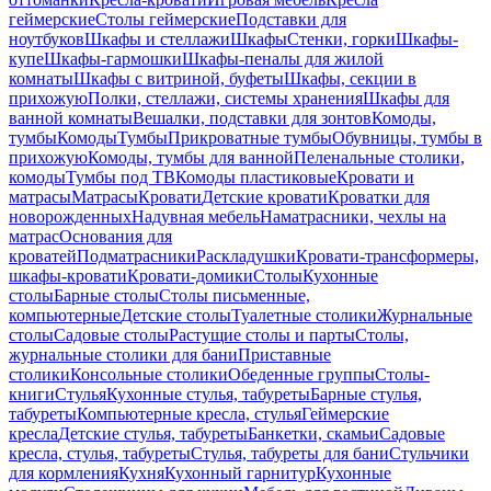
геймерские
Столы геймерские
Подставки для
ноутбуков
Шкафы и стеллажи
Шкафы
Стенки, горки
Шкафы-
купе
Шкафы-гармошки
Шкафы-пеналы для жилой
комнаты
Шкафы с витриной, буфеты
Шкафы, секции в
прихожую
Полки, стеллажи, системы хранения
Шкафы для
ванной комнаты
Вешалки, подставки для зонтов
Комоды,
тумбы
Комоды
Тумбы
Прикроватные тумбы
Обувницы, тумбы в
прихожую
Комоды, тумбы для ванной
Пеленальные столики,
комоды
Тумбы под ТВ
Комоды пластиковые
Кровати и
матрасы
Матрасы
Кровати
Детские кровати
Кроватки для
новорожденных
Надувная мебель
Наматрасники, чехлы на
матрас
Основания для
кроватей
Подматрасники
Раскладушки
Кровати-трансформеры,
шкафы-кровати
Кровати-домики
Столы
Кухонные
столы
Барные столы
Столы письменные,
компьютерные
Детские столы
Туалетные столики
Журнальные
столы
Садовые столы
Растущие столы и парты
Столы,
журнальные столики для бани
Приставные
столики
Консольные столики
Обеденные группы
Столы-
книги
Стулья
Кухонные стулья, табуреты
Барные стулья,
табуреты
Компьютерные кресла, стулья
Геймерские
кресла
Детские стулья, табуреты
Банкетки, скамьи
Садовые
кресла, стулья, табуреты
Стулья, табуреты для бани
Стульчики
для кормления
Кухня
Кухонный гарнитур
Кухонные