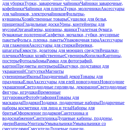
для уборки
Турки, заварочные чайники
Чайники заварочные,
кофейники
Чайники для плиты
Турки, молочники
Аксессуары
для чайников, электрочайников
Фильтры-
кувшины
Хозяйственные товары
Сушилки для белья,
прищепки
Гладильные доски
Урны, контейнеры для
мусора
Органайзеры, корзины, ящики
Туалетная бумага,
бумажные полотенца
Салфетки, мочалки, губки, мусорные
пакеты
Фольга, пленка, пакеты
Упаковочная тара
Аксессуары
для глажения
Аксессуары для стирки
Веревки,
шпагаты
Емкости, дозаторы для моющих средств
Вешалки-
плечики
Мешки хозяйственные
Сувениры
Копилки
Картины,
постеры
Фотоальбомы
Рамки для фотографий,
картин
Предметы интерьера
Шкатулки, подставки для
украшений
Статуэтки
Магниты
сувенирные
Иконы
Праздничный декор
Товары для
праздника
Елки
Аксессуары для елей новогодних
Новогодние
украшения
Светодиодные гирлянды, декорации
Светодиодные
фигуры, игрушки
Временные
татуировки
Фотобутафория
Товары для
маскарада
Подарки
Подарки, подарочные наборы
Подарочные
наборы косметики для лица и тела
Наборы для
бритья
Оформление подарков
Сантехника и
водоснабжение
Сантехника
Душевые кабины, поддоны,
двери
Ванны
Унитазы
Умывальники
Умывальники со
смесителями
Смесители
Душевые панели,