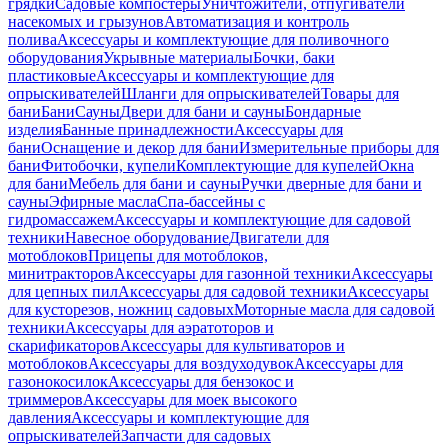
грядки
Садовые компостеры
Уничтожители, отпугиватели
насекомых и грызунов
Автоматизация и контроль
полива
Аксессуары и комплектующие для поливочного
оборудования
Укрывные материалы
Бочки, баки
пластиковые
Аксессуары и комплектующие для
опрыскивателей
Шланги для опрыскивателей
Товары для
бани
Бани
Сауны
Двери для бани и сауны
Бондарные
изделия
Банные принадлежности
Аксессуары для
бани
Оснащение и декор для бани
Измерительные приборы для
бани
Фитобочки, купели
Комплектующие для купелей
Окна
для бани
Мебель для бани и сауны
Ручки дверные для бани и
сауны
Эфирные масла
Спа-бассейны с
гидромассажем
Аксессуары и комплектующие для садовой
техники
Навесное оборудование
Двигатели для
мотоблоков
Прицепы для мотоблоков,
минитракторов
Аксессуары для газонной техники
Аксессуары
для цепных пил
Аксессуары для садовой техники
Аксессуары
для кусторезов, ножниц садовых
Моторные масла для садовой
техники
Аксессуары для аэратоторов и
скарификаторов
Аксессуары для культиваторов и
мотоблоков
Аксессуары для воздуходувок
Аксессуары для
газонокосилок
Аксессуары для бензокос и
триммеров
Аксессуары для моек высокого
давления
Аксессуары и комплектующие для
опрыскивателей
Запчасти для садовых