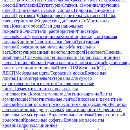
смеси
Шпатлевки
Штукатурки
Стяжки, самонивелирующие
смеси
Строительные смеси, составы
Гидроизоляционные
смеси
Грунтовки
Добавки для строительных смесей
Пены,
клеи, герметики
Жидкие гвозди
Герметики
Монтажная
пена
Клеи для обоев
Клеи для напольных
покрытий
Очистители, растворители
Фиксаторы
резьбы
Клеи
Герметики, пены
Кирпичи, блоки, тротуарная
плитка
Кирпичи
Строительные блоки
Тротуарная
плитка
Изоляционные материалы
Минеральная
вата
Экструдированный пенополистирол
Пенопласт
Пленки,
мембраны
Отражающая теплоизоляция
Гидроизоляционные
ленты
Поликарбонат
Шумоизоляция
Теплоизоляция
Звукоизоляц
плитные и пиломатериалы
Плиты OSB
Фанера
ДСП,
ЛДСП
Мебельные щиты
Террасные доски
Древесные
плиты
Пиломатериалы
Материалы для сухого
строительства
Гипсокартон
Гипсоволокнистые
листы
Цементные плиты
Профили для
гипсокартона
Комплектующие для гипсокартона
Ленты
армирующие
Уплотнительные ленты
Гипсовые и цементные
плиты
Вентиляторы вытяжные
Системы воздуховодов
Решетки
вентиляционные, диффузоры
Кровля и водосток
Черепица и
кровельные материалы
Водосточные системы
Поверхностный
водоотвод
Кровельные софиты
Доборные элементы
кровли
Гидроизоляционные