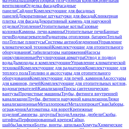
материалы
Шифер
Профнастил
Рулонная кровля
Кровельная
вентиляция
Отделка фасада
Фасадные
панели
Сайдинг
Комплектующие для фасадных
панелей
Декоративные штукатурки для фасада
Клинкерная
плитка для фасада
Декоративный камень для наружной
отделки
Отопление
Отопительные котлы
Газовые
колонки
Камины, печи-камины
Отопительные печи
Банные
печи
Водонагреватели
Радиаторы отопления, батареи
Теплый
пол
Теплые плинтусы
Системы антиобледенения
Управление
климатической техникой
Комплектующие для отопительного
оборудования
Стабилизаторы напряжения
Насосы
циркуляционные
Регулирующая арматура
Отвод и подвод
воды
Дымоходы и комплектующие
Управление климатической
техникой
Комплектующие для радиаторов
Комплектующие для
теплого пола
Топливо и аксессуары для отопительного
оборудования
Комплектующие для печей, каминов
Аксессуары
для каминов, печей
Комплектующие для отопительных котлов,
водонагревателей
Канализация
Тросы сантехнические,
вантузы
Прочистные машины
Трубы, фитинги внутренней
канализации
Трубы, фитинги наружной канализации
Люки
канализационные
Металлопрокат
Металлопрокат
Сваи
Заборы,
ограждения
Автоматика для ворот
Крепежные
изделия
Саморезы, шурупы
Гвозди
Анкеры, дюбели
Скобы,
штифты
Перфорированный крепеж
Гайки,
шайбы
Заклепки
Болты, винты, шпильки
Хомуты
Химические