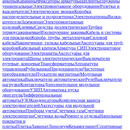
анкеры
Карабины
Фиксаторы арматуры
Шплинты
Пружины
универсальные
Электромонтажное оборудование
Розетки и
выключатели
Электрические звонки
Коробки
распределительные и подрозетники
Электропатроны
Вилки,
штепсели
Заземление
Электромонтажные
изделия
Клеммы
Средства диэлектрические
Трубки
термоусаживаемые
Изолирующие зажимы
Кабель и системы
для прокладки
Короба, трубы, металлорукав
Силовой
кабель
Наконечники, гильзы кабельные
Аксессуары для труб,
коробов
Кабельный крепеж
Арматура СИП
Электрощитовое
оборудование
Электрощиты
Аксессуары для
электрощита
Шины электротехнические
Выключатели
путевые, концевые
Трансформаторы
Аппаратура
управления
Рубильники
Предохранители
Частотные
преобразователи
Пускатели магнитные
Модульная
автоматика
Выключатели автоматические
Реле
Выключатели
нагрузки
Контакторы
Дополнительное модульное
оборудование
УЗИП
Автоматика пуска
двигателя
Дифференциальные
автоматы
УЗО
Конденсаторы
Комплексная защита
электродвигателей
Аксессуары для модульной
автоматики
Приборы учета
Счетчики газа
Счетчики
электроэнергии
Счетчики воды
Ремонт и отделка
Напольные
покрытия и
плитка
Плитка
Ламинат
Линолеум
Керамогранит
Спортивные