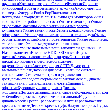
наушники
Кресла геймерские
Столы геймерские
Игровые
микрофоны
Игровая мультимедиа акустика
Аксессуары для
геймеров
Фигурки Funko Pop
Подставки для
ноутбуков
Светодиодные ленты
Лампы для мониторов
Умная
техника
Умные роботы-пылесосы
Умные телевизоры
Умные
стиральные машины
Умные чайники
Умные роботы
кулинарные
Умные вентиляторы
Умные кондиционеры
Умные
обогреватели
Умные увлажнители, очистители воздуха
Умные
отопительные котлы
Умные проветриватели
Умные радиочасы,
метеостанции
Умные кормушки и поилки для
животных
Умные напольные весы
Накопители данных
USB
Flash накопители
Внешние HDD, SSD диски
Карты
памяти
Сетевые накопители
Картридеры
Оптические
диски
Наблюдение и безопасность
Камеры
видеонаблюдения
Аксессуары для CCTV
Домофоны,
вызывные панели
Датчики для дома
Охранные системы,
сигнализации
Системы контроля и управления
доступом
Металлодетекторы
Мебель
Мягкая мебель
Диваны,
тахты
Диваны прямые
Диваны угловые
Диваны П-
образные
Кухонные уголки, диваны
Диваны
модульные
Детские диваны
Диваны садовые
Комплекты мягкой
мебели
Бескаркасные кресла-мешки и диваны
Надувные
диваны
Кресла
Кресла
Кресла-мешки и пуфы
Кресла-качалки,
кресла-маятники
Детские кресла, пуфы
Надувные кресла
Пуфы,
оттоманки
Кресла-кровати
Игровая мебель
Кресла