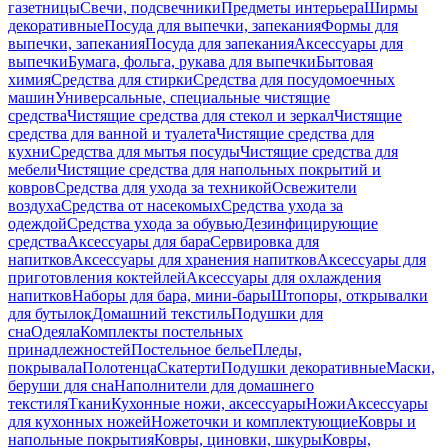
газетницы
Свечи, подсвечники
Предметы интерьера
Ширмы
декоративные
Посуда для выпечки, запекания
Формы для
выпечки, запекания
Посуда для запекания
Аксессуары для
выпечки
Бумага, фольга, рукава для выпечки
Бытовая
химия
Средства для стирки
Средства для посудомоечных
машин
Универсальные, специальные чистящие
средства
Чистящие средства для стекол и зеркал
Чистящие
средства для ванной и туалета
Чистящие средства для
кухни
Средства для мытья посуды
Чистящие средства для
мебели
Чистящие средства для напольных покрытий и
ковров
Средства для ухода за техникой
Освежители
воздуха
Средства от насекомых
Средства ухода за
одеждой
Средства ухода за обувью
Дезинфицирующие
средства
Аксессуары для бара
Сервировка для
напитков
Аксессуары для хранения напитков
Аксессуары для
приготовления коктейлей
Аксессуары для охлаждения
напитков
Наборы для бара, мини-бары
Штопоры, открывалки
для бутылок
Домашний текстиль
Подушки для
сна
Одеяла
Комплекты постельных
принадлежностей
Постельное белье
Пледы,
покрывала
Полотенца
Скатерти
Подушки декоративные
Маски,
беруши для сна
Наполнители для домашнего
текстиля
Ткани
Кухонные ножи, аксессуары
Ножи
Аксессуары
для кухонных ножей
Ножеточки и комплектующие
Ковры и
напольные покрытия
Ковры, циновки, шкуры
Ковры,