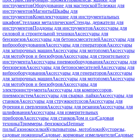
инструментов
Оборудование для мастерской
Тележки для
инструментов
Магниты
Шкафы для
инструментов
Комплектующие для инструментальных
шкафов
Стеллажи металлические
Стенды, держатели для
инструментов
Поддоны для инструментов
Аксессуары для
силовой и строительной техники
Аксессуары для
бензорезов
Аксессуары для бетоносмесителей
Аксессуары для
виброоборудования
Аксессуары для генераторов
Аксессуары
для затирочных машин
Аксессуары для мотопомп
Аксессуары
для мотобуров и бензобуров
Аксессуары для строительного
инструмента
Аксессуары пневмооборудования
Аксессуары для
бензорезов
Аксессуары для бетоносмесителей
Аксессуары для
виброоборудования
Аксессуары для генераторов
Аксессуары
для затирочных машин
Аксессуары для мотопомп
Аксессуары
для мотобуров и бензобуров
Аксессуары для
электроинструмента
Аксессуары для компрессоров,
пневмосистем
Аксессуары для сварки, пайки
Аксессуары для
станков
Аксессуары для стружкоотсосов
Аксессуары для
бурения и сверления
Аксессуары для резания
Аксессуары для
шлифования
Аксессуары для измерительных
приборов
Аксессуары для станков
Дом и сад
Садовая
техника
Триммеры, бензокосы
Цепные
пилы
Газонокосилки
Культиваторы, мотоблоки
Кусторезы,
садовые ножницы
Садовые, кормовые измельчители
Садовые