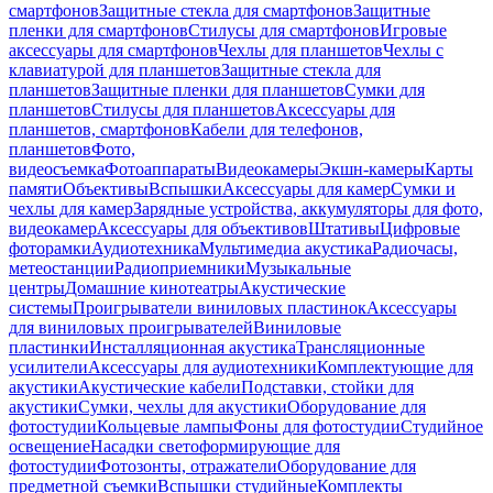
смартфонов
Защитные стекла для смартфонов
Защитные
пленки для смартфонов
Стилусы для смартфонов
Игровые
аксессуары для смартфонов
Чехлы для планшетов
Чехлы с
клавиатурой для планшетов
Защитные стекла для
планшетов
Защитные пленки для планшетов
Сумки для
планшетов
Стилусы для планшетов
Аксессуары для
планшетов, смартфонов
Кабели для телефонов,
планшетов
Фото,
видеосъемка
Фотоаппараты
Видеокамеры
Экшн-камеры
Карты
памяти
Объективы
Вспышки
Аксессуары для камер
Сумки и
чехлы для камер
Зарядные устройства, аккумуляторы для фото,
видеокамер
Аксессуары для объективов
Штативы
Цифровые
фоторамки
Аудиотехника
Мультимедиа акустика
Радиочасы,
метеостанции
Радиоприемники
Музыкальные
центры
Домашние кинотеатры
Акустические
системы
Проигрыватели виниловых пластинок
Аксессуары
для виниловых проигрывателей
Виниловые
пластинки
Инсталляционная акустика
Трансляционные
усилители
Аксессуары для аудиотехники
Комплектующие для
акустики
Акустические кабели
Подставки, стойки для
акустики
Сумки, чехлы для акустики
Оборудование для
фотостудии
Кольцевые лампы
Фоны для фотостудии
Студийное
освещение
Насадки светоформирующие для
фотостудии
Фотозонты, отражатели
Оборудование для
предметной съемки
Вспышки студийные
Комплекты