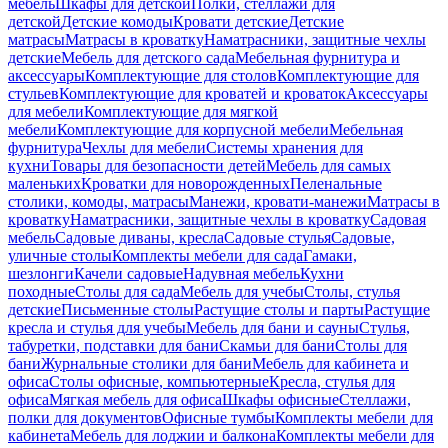
мебель
Шкафы для детской
Полки, стеллажи для
детской
Детские комоды
Кровати детские
Детские
матрасы
Матрасы в кроватку
Наматрасники, защитные чехлы
детские
Мебель для детского сада
Мебельная фурнитура и
аксессуары
Комплектующие для столов
Комплектующие для
стульев
Комплектующие для кроватей и кроваток
Аксессуары
для мебели
Комплектующие для мягкой
мебели
Комплектующие для корпусной мебели
Мебельная
фурнитура
Чехлы для мебели
Системы хранения для
кухни
Товары для безопасности детей
Мебель для самых
маленьких
Кроватки для новорожденных
Пеленальные
столики, комоды, матрасы
Манежи, кровати-манежи
Матрасы в
кроватку
Наматрасники, защитные чехлы в кроватку
Садовая
мебель
Садовые диваны, кресла
Садовые стулья
Садовые,
уличные столы
Комплекты мебели для сада
Гамаки,
шезлонги
Качели садовые
Надувная мебель
Кухни
походные
Столы для сада
Мебель для учебы
Столы, стулья
детские
Письменные столы
Растущие столы и парты
Растущие
кресла и стулья для учебы
Мебель для бани и сауны
Стулья,
табуретки, подставки для бани
Скамьи для бани
Столы для
бани
Журнальные столики для бани
Мебель для кабинета и
офиса
Столы офисные, компьютерные
Кресла, стулья для
офиса
Мягкая мебель для офиса
Шкафы офисные
Стеллажи,
полки для документов
Офисные тумбы
Комплекты мебели для
кабинета
Мебель для лоджии и балкона
Комплекты мебели для