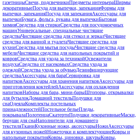
газетницы
Свечи, подсвечники
Предметы интерьера
Ширмы
декоративные
Посуда для выпечки, запекания
Формы для
выпечки, запекания
Посуда для запекания
Аксессуары для
выпечки
Бумага, фольга, рукава для выпечки
Бытовая
химия
Средства для стирки
Средства для посудомоечных
машин
Универсальные, специальные чистящие
средства
Чистящие средства для стекол и зеркал
Чистящие
средства для ванной и туалета
Чистящие средства для
кухни
Средства для мытья посуды
Чистящие средства для
мебели
Чистящие средства для напольных покрытий и
ковров
Средства для ухода за техникой
Освежители
воздуха
Средства от насекомых
Средства ухода за
одеждой
Средства ухода за обувью
Дезинфицирующие
средства
Аксессуары для бара
Сервировка для
напитков
Аксессуары для хранения напитков
Аксессуары для
приготовления коктейлей
Аксессуары для охлаждения
напитков
Наборы для бара, мини-бары
Штопоры, открывалки
для бутылок
Домашний текстиль
Подушки для
сна
Одеяла
Комплекты постельных
принадлежностей
Постельное белье
Пледы,
покрывала
Полотенца
Скатерти
Подушки декоративные
Маски,
беруши для сна
Наполнители для домашнего
текстиля
Ткани
Кухонные ножи, аксессуары
Ножи
Аксессуары
для кухонных ножей
Ножеточки и комплектующие
Ковры и
напольные покрытия
Ковры, циновки, шкуры
Ковры,