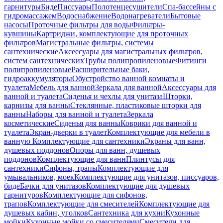
гарнитуры
Биде
Писсуары
Полотенцесушители
Спа-бассейны с
гидромассажем
Водоснабжение
Водонагреватели
Бытовые
насосы
Проточные фильтры для воды
Фильтры-
кувшины
Картриджи, комплектующие для проточных
фильтров
Магистральные фильтры, системы
сантехнические
Аксессуары для магистральных фильтров,
систем сантехнических
Трубы полипропиленовые
Фитинги
полипропиленовые
Расширительные баки,
гидроаккумуляторы
Обустройство ванной комнаты и
туалета
Мебель для ванной
Зеркала для ванной
Аксессуары для
ванной и туалета
Сиденья и чехлы для унитаза
Шторки,
карнизы для ванны
Стеклянные, пластиковые шторки для
ванны
Наборы для ванной и туалета
Зеркала
косметические
Сиденья для ванны
Коврики для ванной и
туалета
Экран-дверки в туалет
Комплектующие для мебели в
ванную
Комплектующие для сантехники
Экраны для ванн,
душевых поддонов
Опоры для ванн, душевых
поддонов
Комплектующие для ванн
Плинтусы для
сантехники
Сифоны, трапы
Комплектующие для
умывальников, моек
Комплектующие для унитазов, писсуаров,
биде
Бачки для унитазов
Комплектующие для душевых
гарнитуров
Комплектующие для сифонов,
трапов
Комплектующие для смесителей
Комплектующие для
душевых кабин, уголков
Сантехника для кухни
Кухонные
мойки
Кухонные мойки со смесителями
Смесители для