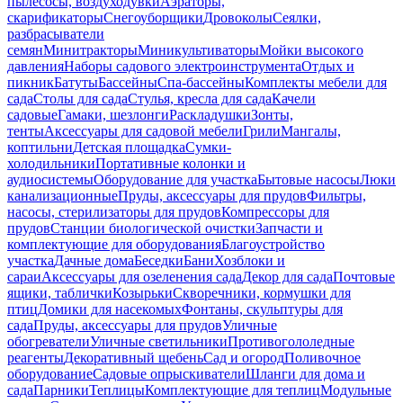
пылесосы, воздуходувки
Аэраторы,
скарификаторы
Снегоуборщики
Дровоколы
Сеялки,
разбрасыватели
семян
Минитракторы
Миникультиваторы
Мойки высокого
давления
Наборы садового электроинструмента
Отдых и
пикник
Батуты
Бассейны
Спа-бассейны
Комплекты мебели для
сада
Столы для сада
Стулья, кресла для сада
Качели
садовые
Гамаки, шезлонги
Раскладушки
Зонты,
тенты
Аксессуары для садовой мебели
Грили
Мангалы,
коптильни
Детская площадка
Сумки-
холодильники
Портативные колонки и
аудиосистемы
Оборудование для участка
Бытовые насосы
Люки
канализационные
Пруды, аксессуары для прудов
Фильтры,
насосы, стерилизаторы для прудов
Компрессоры для
прудов
Станции биологической очистки
Запчасти и
комплектующие для оборудования
Благоустройство
участка
Дачные дома
Беседки
Бани
Хозблоки и
сараи
Аксессуары для озеленения сада
Декор для сада
Почтовые
ящики, таблички
Козырьки
Скворечники, кормушки для
птиц
Домики для насекомых
Фонтаны, скульптуры для
сада
Пруды, аксессуары для прудов
Уличные
обогреватели
Уличные светильники
Противогололедные
реагенты
Декоративный щебень
Сад и огород
Поливочное
оборудование
Садовые опрыскиватели
Шланги для дома и
сада
Парники
Теплицы
Комплектующие для теплиц
Модульные