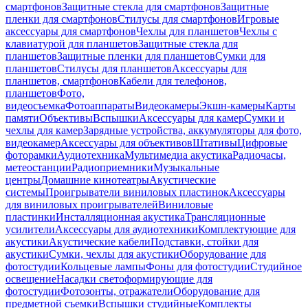
смартфонов
Защитные стекла для смартфонов
Защитные
пленки для смартфонов
Стилусы для смартфонов
Игровые
аксессуары для смартфонов
Чехлы для планшетов
Чехлы с
клавиатурой для планшетов
Защитные стекла для
планшетов
Защитные пленки для планшетов
Сумки для
планшетов
Стилусы для планшетов
Аксессуары для
планшетов, смартфонов
Кабели для телефонов,
планшетов
Фото,
видеосъемка
Фотоаппараты
Видеокамеры
Экшн-камеры
Карты
памяти
Объективы
Вспышки
Аксессуары для камер
Сумки и
чехлы для камер
Зарядные устройства, аккумуляторы для фото,
видеокамер
Аксессуары для объективов
Штативы
Цифровые
фоторамки
Аудиотехника
Мультимедиа акустика
Радиочасы,
метеостанции
Радиоприемники
Музыкальные
центры
Домашние кинотеатры
Акустические
системы
Проигрыватели виниловых пластинок
Аксессуары
для виниловых проигрывателей
Виниловые
пластинки
Инсталляционная акустика
Трансляционные
усилители
Аксессуары для аудиотехники
Комплектующие для
акустики
Акустические кабели
Подставки, стойки для
акустики
Сумки, чехлы для акустики
Оборудование для
фотостудии
Кольцевые лампы
Фоны для фотостудии
Студийное
освещение
Насадки светоформирующие для
фотостудии
Фотозонты, отражатели
Оборудование для
предметной съемки
Вспышки студийные
Комплекты