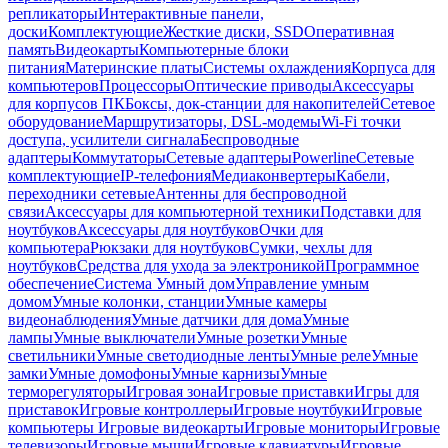
репликаторы
Интерактивные панели,
доски
Комплектующие
Жесткие диски, SSD
Оперативная
память
Видеокарты
Компьютерные блоки
питания
Материнские платы
Системы охлаждения
Корпуса для
компьютеров
Процессоры
Оптические приводы
Аксессуары
для корпусов ПК
Боксы, док-станции для накопителей
Сетевое
оборудование
Маршрутизаторы, DSL-модемы
Wi-Fi точки
доступа, усилители сигнала
Беспроводные
адаптеры
Коммутаторы
Сетевые адаптеры
Powerline
Сетевые
комплектующие
IP-телефония
Медиаконвертеры
Кабели,
переходники сетевые
Антенны для беспроводной
связи
Аксессуары для компьютерной техники
Подставки для
ноутбуков
Аксессуары для ноутбуков
Очки для
компьютера
Рюкзаки для ноутбуков
Сумки, чехлы для
ноутбуков
Средства для ухода за электроникой
Программное
обеспечение
Система Умный дом
Управление умным
домом
Умные колонки, станции
Умные камеры
видеонаблюдения
Умные датчики для дома
Умные
лампы
Умные выключатели
Умные розетки
Умные
светильники
Умные светодиодные ленты
Умные реле
Умные
замки
Умные домофоны
Умные карнизы
Умные
терморегуляторы
Игровая зона
Игровые приставки
Игры для
приставок
Игровые контроллеры
Игровые ноутбуки
Игровые
компьютеры
Игровые видеокарты
Игровые мониторы
Игровые
телевизоры
Игровые мыши
Игровые клавиатуры
Игровые