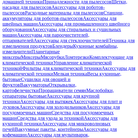
домашней техники
Принадлежности для пылесосов
Щетки,
насадки для пылесосов
Аксессуары для роботов-
пылесосов
Расходные материалы для пылесосов
Станции,
аккумуляторы для роботов-пылесосов
Аксессуары для
швейных машин
Аксессуары для промышленного швейного
оборудования
Аксессуары для стиральных и сушильных
машин
Аксессуары для пароочистителей,
отпаривателей
Аксессуары для стеклоочистителей
Техника для
измельчения продуктов
Блендеры
Кухонные комбайны,
измельчители
Планетарные
миксеры
Миксеры
Мясорубки
Ломтерезки
Комплектующие для
климатической техники
Управление климатической
техникой
Фильтры для климатической техники
Аксессуары для
климатической техники
Мелкая техника
Весы кухонные,
бытовые
Сушилки для овощей и
фруктов
Вакууматоры
Открывалки,
картофелечистки
Проращиватели семян
Маслобойки,
сепараторы бытовые
Аксессуары для крупной
техники
Аксессуары для вытяжек
Аксессуары для плит и
духовок
Аксессуары для холодильников
Аксессуары для
посудомоечных машин
Средства для посудомоечных
машин
Средства для ухода за техникой
Аксессуары для
кухонной техники
Аксессуары для микроволновых
печей
Вакуумные пакеты, контейнеры
Аксессуары для
кофемашин
Аксессуары для мультиварок,