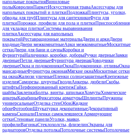
напольные покрытия
Виниловые
полы
Ковролин
Паркет
Искусственная трава
Аксессуары для
напольных покрытий и плитки
Подложка
Плинтусы, уголки,
обводы для труб
Плинтусы для сантехники
Фуги для
плитки
Порожки, профили для пола и плитки
Приспособления
для укладки плитки
Системы выравнивания
плитки
Аксессуары для напольных
покрытий
Реставрационные материалы
Двери и арки
Двери
входные
Двери межкомнатные
Арки межкомнатные
Москитные
сетки
Двери для бани и сауны
Коробки и
фурнитура
Наличники, коробки, доборы
Ручки дверные
Замки
дверные
Петли дверные
Фурнитура дверная
Доводчики
дверные
Окна и подоконники
Окна
Подоконники, отливы
Окна
мансардные
Фурнитура оконная
Мягкие окна
Москитные сетки
на окна
Жалюзи уличные
Пленки солнцезащитные
Крепежные
изделия
Саморезы, шурупы
Гвозди
Анкеры, дюбели
Скобы,
штифты
Перфорированный крепеж
Гайки,
шайбы
Заклепки
Болты, винты, шпильки
Хомуты
Химические
анкеры
Карабины
Фиксаторы арматуры
Шплинты
Пружины
универсальные
Отделка стен
Обои
Жидкие
обои
Фотообои
Штукатурки декоративные
Декоративный
камень
Скинали
Пленки самоклеящиеся
Армирующие
сетки
Стеновые панели
Уголки, маяки,
профили
Вагонка
Стеклохолсты, флизелин
Экраны для
радиаторов
Отделка потолка
Потолочные системы
Потолочные