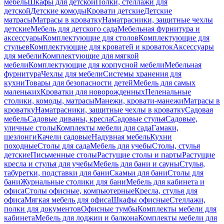
мебель
Шкафы для детской
Полки, стеллажи для
детской
Детские комоды
Кровати детские
Детские
матрасы
Матрасы в кроватку
Наматрасники, защитные чехлы
детские
Мебель для детского сада
Мебельная фурнитура и
аксессуары
Комплектующие для столов
Комплектующие для
стульев
Комплектующие для кроватей и кроваток
Аксессуары
для мебели
Комплектующие для мягкой
мебели
Комплектующие для корпусной мебели
Мебельная
фурнитура
Чехлы для мебели
Системы хранения для
кухни
Товары для безопасности детей
Мебель для самых
маленьких
Кроватки для новорожденных
Пеленальные
столики, комоды, матрасы
Манежи, кровати-манежи
Матрасы в
кроватку
Наматрасники, защитные чехлы в кроватку
Садовая
мебель
Садовые диваны, кресла
Садовые стулья
Садовые,
уличные столы
Комплекты мебели для сада
Гамаки,
шезлонги
Качели садовые
Надувная мебель
Кухни
походные
Столы для сада
Мебель для учебы
Столы, стулья
детские
Письменные столы
Растущие столы и парты
Растущие
кресла и стулья для учебы
Мебель для бани и сауны
Стулья,
табуретки, подставки для бани
Скамьи для бани
Столы для
бани
Журнальные столики для бани
Мебель для кабинета и
офиса
Столы офисные, компьютерные
Кресла, стулья для
офиса
Мягкая мебель для офиса
Шкафы офисные
Стеллажи,
полки для документов
Офисные тумбы
Комплекты мебели для
кабинета
Мебель для лоджии и балкона
Комплекты мебели для