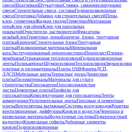
смеси
Шпатлевки
Штукатурки
Стяжки, самонивелирующие
смеси
Строительные смеси, составы
Гидроизоляционные
смеси
Грунтовки
Добавки для строительных смесей
Пены,
клеи, герметики
Жидкие гвозди
Герметики
Монтажная
пена
Клеи для обоев
Клеи для напольных
покрытий
Очистители, растворители
Фиксаторы
резьбы
Клеи
Герметики, пены
Кирпичи, блоки, тротуарная
плитка
Кирпичи
Строительные блоки
Тротуарная
плитка
Изоляционные материалы
Минеральная
вата
Экструдированный пенополистирол
Пенопласт
Пленки,
мембраны
Отражающая теплоизоляция
Гидроизоляционные
ленты
Поликарбонат
Шумоизоляция
Теплоизоляция
Звукоизоляц
плитные и пиломатериалы
Плиты OSB
Фанера
ДСП,
ЛДСП
Мебельные щиты
Террасные доски
Древесные
плиты
Пиломатериалы
Материалы для сухого
строительства
Гипсокартон
Гипсоволокнистые
листы
Цементные плиты
Профили для
гипсокартона
Комплектующие для гипсокартона
Ленты
армирующие
Уплотнительные ленты
Гипсовые и цементные
плиты
Вентиляторы вытяжные
Системы воздуховодов
Решетки
вентиляционные, диффузоры
Кровля и водосток
Черепица и
кровельные материалы
Водосточные системы
Поверхностный
водоотвод
Кровельные софиты
Доборные элементы
кровли
Гидроизоляционные