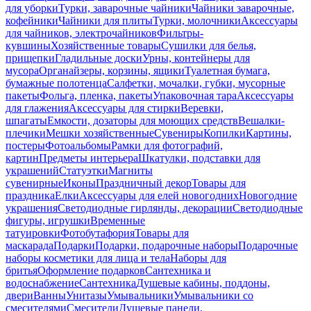
для уборки
Турки, заварочные чайники
Чайники заварочные,
кофейники
Чайники для плиты
Турки, молочники
Аксессуары
для чайников, электрочайников
Фильтры-
кувшины
Хозяйственные товары
Сушилки для белья,
прищепки
Гладильные доски
Урны, контейнеры для
мусора
Органайзеры, корзины, ящики
Туалетная бумага,
бумажные полотенца
Салфетки, мочалки, губки, мусорные
пакеты
Фольга, пленка, пакеты
Упаковочная тара
Аксессуары
для глажения
Аксессуары для стирки
Веревки,
шпагаты
Емкости, дозаторы для моющих средств
Вешалки-
плечики
Мешки хозяйственные
Сувениры
Копилки
Картины,
постеры
Фотоальбомы
Рамки для фотографий,
картин
Предметы интерьера
Шкатулки, подставки для
украшений
Статуэтки
Магниты
сувенирные
Иконы
Праздничный декор
Товары для
праздника
Елки
Аксессуары для елей новогодних
Новогодние
украшения
Светодиодные гирлянды, декорации
Светодиодные
фигуры, игрушки
Временные
татуировки
Фотобутафория
Товары для
маскарада
Подарки
Подарки, подарочные наборы
Подарочные
наборы косметики для лица и тела
Наборы для
бритья
Оформление подарков
Сантехника и
водоснабжение
Сантехника
Душевые кабины, поддоны,
двери
Ванны
Унитазы
Умывальники
Умывальники со
смесителями
Смесители
Душевые панели,