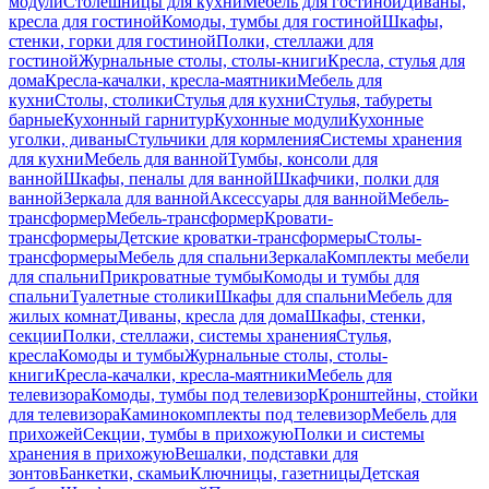
модули
Столешницы для кухни
Мебель для гостиной
Диваны,
кресла для гостиной
Комоды, тумбы для гостиной
Шкафы,
стенки, горки для гостиной
Полки, стеллажи для
гостиной
Журнальные столы, столы-книги
Кресла, стулья для
дома
Кресла-качалки, кресла-маятники
Мебель для
кухни
Столы, столики
Стулья для кухни
Стулья, табуреты
барные
Кухонный гарнитур
Кухонные модули
Кухонные
уголки, диваны
Стульчики для кормления
Системы хранения
для кухни
Мебель для ванной
Тумбы, консоли для
ванной
Шкафы, пеналы для ванной
Шкафчики, полки для
ванной
Зеркала для ванной
Аксессуары для ванной
Мебель-
трансформер
Мебель-трансформер
Кровати-
трансформеры
Детские кроватки-трансформеры
Столы-
трансформеры
Мебель для спальни
Зеркала
Комплекты мебели
для спальни
Прикроватные тумбы
Комоды и тумбы для
спальни
Туалетные столики
Шкафы для спальни
Мебель для
жилых комнат
Диваны, кресла для дома
Шкафы, стенки,
секции
Полки, стеллажи, системы хранения
Стулья,
кресла
Комоды и тумбы
Журнальные столы, столы-
книги
Кресла-качалки, кресла-маятники
Мебель для
телевизора
Комоды, тумбы под телевизор
Кронштейны, стойки
для телевизора
Каминокомплекты под телевизор
Мебель для
прихожей
Секции, тумбы в прихожую
Полки и системы
хранения в прихожую
Вешалки, подставки для
зонтов
Банкетки, скамьи
Ключницы, газетницы
Детская