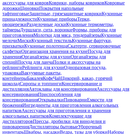
аксессуары для ковров
Коврики, наборы ковриков
Ковровые
дорожки
Циновки
Покрытия напольные
тафтинговые
Защитные, грязезащитные коврики
Кухонные
принадлежности
Кухонные приборы
Терки,
овощерезки
Разделочные доски
Кухонные термометры,
таймеры
Дуршлаги, сита, воронки
Формы, приборы для
приготовления
Молотки для мяса, тендерайзеры
Кухонные
мелочи
Миски
Кухонный текстиль
Кухонные фартуки,
прихватки
Кухонные полотенца
Скатерти, сервировочные
салфетки
Организация хранения на кухне
Посуда для
хранения
Органайзеры для кухни
Органайзеры для
специй
Посуда для ланча
Полки и аксессуары на
рейлинги
Рейлинги для кухни
Одноразовая посуда,
упаковка
Вакуумные пакеты,
контейнеры
Бакалея
Кофе
Чай
Цикорий, какао, горячий
шоколад
Сиропы и топпинги
Консервирование и
дистилляция
Автоклавы для консервирования
Аксессуары для
консервирования
Приспособления для
консервирования
Открывалки
Пивоварни
Емкости для
брожения
Ингредиенты для приготовления алкогольных
напитков
Аксессуары для приготовления и хранения
алкогольных напитков
Комплектующие для
дистилляторов
Прессы, дробилки для виноделия и
пивоварения
Дистилляторы бытовые
Уборочный
инвентарь
Швабры, насадки
Ведра, тазы для уборки
Наборы