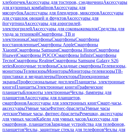
хлебопечек
Аксессуары для тостеров, сэндвичниц
Аксессуары
для кухонных комбайнов
Аксессуары для
мясорубок
Аксессуары для блендеров, миксеров
Аксессуары
для сушилок овощей и фруктов
Аксессуары для
йогуртниц
Аксессуары для аэрогрилей,
электрогрилей
Аксессуары для соковыжималок
Средства для
ухода за техникой
Смартфоны, ТВ и
электроника
Смартфоны
Смартфоны
Смартфоны
восстановленные
Смартфоны Apple
Смартфоны
Xiaomi
Смартфоны Samsung
Смартфоны Honor
Смартфоны
Huawei
Смартфоны POCO
Смартфоны Infinix
Смартфоны
Tecno
Смартфоны Realme
Смартфоны Samsung Galaxy S26
series
Кнопочные телефоны
Складные смартфоны
Телевизоры,
мониторы
Телевизоры
Мониторы
Мониторы-телевизоры
ТВ-
приставки и медиаплееры
Проекторы
Проекционные
экраны
Профессиональные дисплеи
Планшеты, электронные
книги
Планшеты
Электронные книги
Графические
планшеты
Блокноты электронные
Чехлы, бамперы для
планшетов
Аксессуары для планшетов,
смартфонов
Аксессуары для электронных книг
Смарт-часы,
аксессуары
Умные часы
Фитнес-браслеты
Умные часы
детские
Умные часы, фитнес-браслеты
Ремешки, аксессуары
для умных часов
Кабели для умных часов
Аксессуары для
смартфонов, планшетов
Зарядные устройства для телефонов,
планшетов
Чехлы, защитные стекла для телефонов
Чехлы для