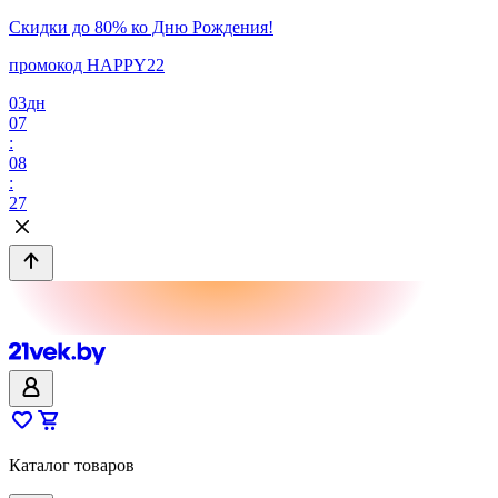
Скидки до 80% ко Дню Рождения!
промокод HAPPY22
03
дн
07
:
08
:
27
Каталог товаров