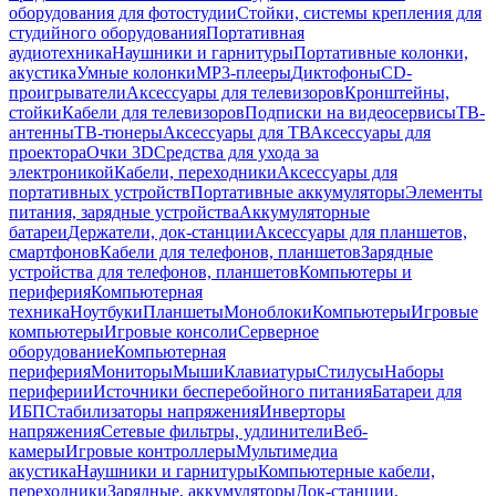
оборудования для фотостудии
Стойки, системы крепления для
студийного оборудования
Портативная
аудиотехника
Наушники и гарнитуры
Портативные колонки,
акустика
Умные колонки
MP3-плееры
Диктофоны
CD-
проигрыватели
Аксессуары для телевизоров
Кронштейны,
стойки
Кабели для телевизоров
Подписки на видеосервисы
ТВ-
антенны
ТВ-тюнеры
Аксессуары для ТВ
Аксессуары для
проектора
Очки 3D
Средства для ухода за
электроникой
Кабели, переходники
Аксессуары для
портативных устройств
Портативные аккумуляторы
Элементы
питания, зарядные устройства
Аккумуляторные
батареи
Держатели, док-станции
Аксессуары для планшетов,
смартфонов
Кабели для телефонов, планшетов
Зарядные
устройства для телефонов, планшетов
Компьютеры и
периферия
Компьютерная
техника
Ноутбуки
Планшеты
Моноблоки
Компьютеры
Игровые
компьютеры
Игровые консоли
Серверное
оборудование
Компьютерная
периферия
Мониторы
Мыши
Клавиатуры
Стилусы
Наборы
периферии
Источники бесперебойного питания
Батареи для
ИБП
Стабилизаторы напряжения
Инверторы
напряжения
Сетевые фильтры, удлинители
Веб-
камеры
Игровые контроллеры
Мультимедиа
акустика
Наушники и гарнитуры
Компьютерные кабели,
переходники
Зарядные, аккумуляторы
Док-станции,