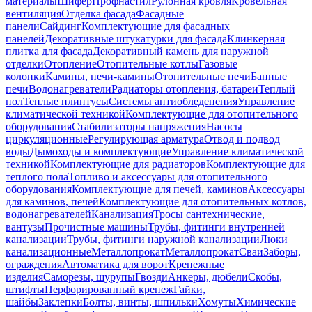
материалы
Шифер
Профнастил
Рулонная кровля
Кровельная
вентиляция
Отделка фасада
Фасадные
панели
Сайдинг
Комплектующие для фасадных
панелей
Декоративные штукатурки для фасада
Клинкерная
плитка для фасада
Декоративный камень для наружной
отделки
Отопление
Отопительные котлы
Газовые
колонки
Камины, печи-камины
Отопительные печи
Банные
печи
Водонагреватели
Радиаторы отопления, батареи
Теплый
пол
Теплые плинтусы
Системы антиобледенения
Управление
климатической техникой
Комплектующие для отопительного
оборудования
Стабилизаторы напряжения
Насосы
циркуляционные
Регулирующая арматура
Отвод и подвод
воды
Дымоходы и комплектующие
Управление климатической
техникой
Комплектующие для радиаторов
Комплектующие для
теплого пола
Топливо и аксессуары для отопительного
оборудования
Комплектующие для печей, каминов
Аксессуары
для каминов, печей
Комплектующие для отопительных котлов,
водонагревателей
Канализация
Тросы сантехнические,
вантузы
Прочистные машины
Трубы, фитинги внутренней
канализации
Трубы, фитинги наружной канализации
Люки
канализационные
Металлопрокат
Металлопрокат
Сваи
Заборы,
ограждения
Автоматика для ворот
Крепежные
изделия
Саморезы, шурупы
Гвозди
Анкеры, дюбели
Скобы,
штифты
Перфорированный крепеж
Гайки,
шайбы
Заклепки
Болты, винты, шпильки
Хомуты
Химические