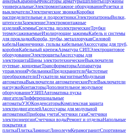
анкеры
Карабины
Фиксаторы арматуры
Шплинты
Пружины
универсальные
Электромонтажное оборудование
Розетки и
выключатели
Электрические звонки
Коробки
распределительные и подрозетники
Электропатроны
Вилки,
штепсели
Заземление
Электромонтажные
изделия
Клеммы
Средства диэлектрические
Трубки
термоусаживаемые
Изолирующие зажимы
Кабель и системы
для прокладки
Короба, трубы, металлорукав
Силовой
кабель
Наконечники, гильзы кабельные
Аксессуары для труб,
коробов
Кабельный крепеж
Арматура СИП
Электрощитовое
оборудование
Электрощиты
Аксессуары для
электрощита
Шины электротехнические
Выключатели
путевые, концевые
Трансформаторы
Аппаратура
управления
Рубильники
Предохранители
Частотные
преобразователи
Пускатели магнитные
Модульная
автоматика
Выключатели автоматические
Реле
Выключатели
нагрузки
Контакторы
Дополнительное модульное
оборудование
УЗИП
Автоматика пуска
двигателя
Дифференциальные
автоматы
УЗО
Конденсаторы
Комплексная защита
электродвигателей
Аксессуары для модульной
автоматики
Приборы учета
Счетчики газа
Счетчики
электроэнергии
Счетчики воды
Ремонт и отделка
Напольные
покрытия и
плитка
Плитка
Ламинат
Линолеум
Керамогранит
Спортивные