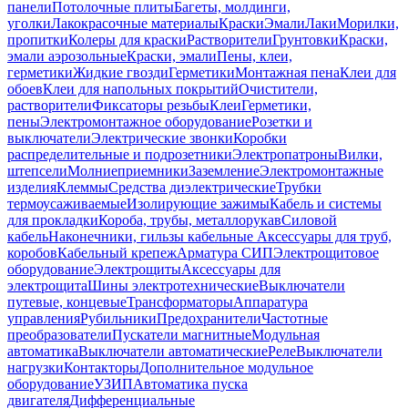
панели
Потолочные плиты
Багеты, молдинги,
уголки
Лакокрасочные материалы
Краски
Эмали
Лаки
Морилки,
пропитки
Колеры для краски
Растворители
Грунтовки
Краски,
эмали аэрозольные
Краски, эмали
Пены, клеи,
герметики
Жидкие гвозди
Герметики
Монтажная пена
Клеи для
обоев
Клеи для напольных покрытий
Очистители,
растворители
Фиксаторы резьбы
Клеи
Герметики,
пены
Электромонтажное оборудование
Розетки и
выключатели
Электрические звонки
Коробки
распределительные и подрозетники
Электропатроны
Вилки,
штепсели
Молниеприемники
Заземление
Электромонтажные
изделия
Клеммы
Средства диэлектрические
Трубки
термоусаживаемые
Изолирующие зажимы
Кабель и системы
для прокладки
Короба, трубы, металлорукав
Силовой
кабель
Наконечники, гильзы кабельные
Аксессуары для труб,
коробов
Кабельный крепеж
Арматура СИП
Электрощитовое
оборудование
Электрощиты
Аксессуары для
электрощита
Шины электротехнические
Выключатели
путевые, концевые
Трансформаторы
Аппаратура
управления
Рубильники
Предохранители
Частотные
преобразователи
Пускатели магнитные
Модульная
автоматика
Выключатели автоматические
Реле
Выключатели
нагрузки
Контакторы
Дополнительное модульное
оборудование
УЗИП
Автоматика пуска
двигателя
Дифференциальные