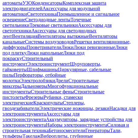
автоматы
УЗО
Конденсаторы
Комплексная защита
электродвигателей
Аксессуары для модульной
автоматики
Светотехника
Промышленное и сигнальное
освещение
Светодиодные ленты
Точечные
светильники
Трековые светильники
Аксессуары для
светотехники
Аксессуары для светодиодных
лент
Вентиляция
Вентиляторы вытяжные
Вентиляторы
канальные
Системы воздуховодов
Решетки вентиляционные,
диффузоры
Проветриватели
Люки
Люки ревизионные
Люки
под плитку
Люки напольные
Люки под
покраску
Строительный
инструмент
Электроинструмент
Шуруповерты,
гайковерты
Шлифмашины
Циркулярные, сабельные
пилы
Перфораторы, отбойные
молотки
Электролобзики
Дрели
Строительные
миксеры
Дальномеры
Многофункциональные
инструменты
Строительные фены
Строительные
пистолеты
Фрезеры
Рубанки, стамески
электрические
Краскопульты
Степлеры,
гвоздезабиватели
Электрические ножницы, резаки
Насадки для
электроинструмента
Аксессуары для
электроинструмента
Аккумуляторы, зарядные устройства для
электроинструмента
Наборы электроинструмента
Силовая и
строительная техника
Бетоносмесители
Генераторы
Тали,
тельферы
Такелаж
Виброплиты, глубинные