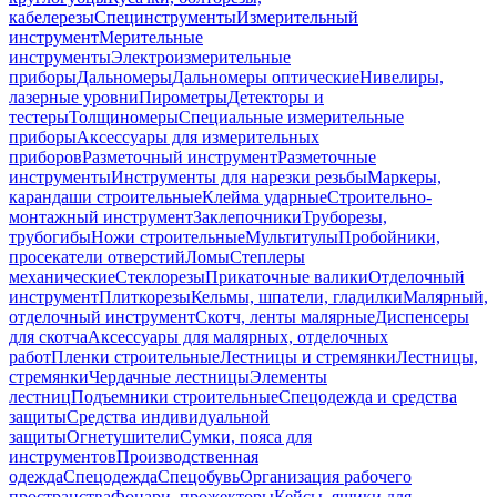
кабелерезы
Специнструменты
Измерительный
инструмент
Мерительные
инструменты
Электроизмерительные
приборы
Дальномеры
Дальномеры оптические
Нивелиры,
лазерные уровни
Пирометры
Детекторы и
тестеры
Толщиномеры
Специальные измерительные
приборы
Аксессуары для измерительных
приборов
Разметочный инструмент
Разметочные
инструменты
Инструменты для нарезки резьбы
Маркеры,
карандаши строительные
Клейма ударные
Строительно-
монтажный инструмент
Заклепочники
Труборезы,
трубогибы
Ножи строительные
Мультитулы
Пробойники,
просекатели отверстий
Ломы
Степлеры
механические
Стеклорезы
Прикаточные валики
Отделочный
инструмент
Плиткорезы
Кельмы, шпатели, гладилки
Малярный,
отделочный инструмент
Скотч, ленты малярные
Диспенсеры
для скотча
Аксессуары для малярных, отделочных
работ
Пленки строительные
Лестницы и стремянки
Лестницы,
стремянки
Чердачные лестницы
Элементы
лестниц
Подъемники строительные
Спецодежда и средства
защиты
Средства индивидуальной
защиты
Огнетушители
Сумки, пояса для
инструментов
Производственная
одежда
Спецодежда
Спецобувь
Организация рабочего
пространства
Фонари, прожекторы
Кейсы, ящики для