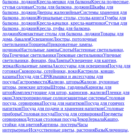
балкона, лоджии
Кресла-мешки для балкона
Кресла подвесные,
стулья садовые
Столы для балкона, лоджии
Шкафы для
балкона, лоджии
Дверцы жалюзийные
Системы хранения для
балкона, лоджии
Журнальные столы, столы-книги
Тумбы для
балкона, лоджии
Кресла-качалки, кресла-маятники
Стулья для
балкона, лоджии
Кресла, пуфы для балкона,
лоджии
Компактные столы для балкона, лоджии
Товары для
дома, бакалея
Освещение
Люстры, потолочные
светильники
Торшеры
Прикроватные лампы,
ночники
Настольные лампы
Споты
Настенные светильники,
бра
Точечные светильники
Трековые светильники
Уличные
светильники, фонари, бра
Лампы
Освещение для картин,
зеркал
Кольцевые лампы
Аксессуары для освещения
Посуда для
готовки
Сковороды, сотейники, воки
Кастрюли, ковши,
казаны
Посуда для СВЧ
Крышки и аксессуары для
посуды
Гастроемкости
Жалюзи, шторы
Жалюзи, рулонные
шторы, римские шторы
Шторы, гардины
Карнизы для
штор
Комплектующие для штор, карнизов, жалюзи
Пленки для
окон
Электроприводные солнцезащитные системы
Столовая
посуда, сервировка
Посуда для напитков
Посуда для горячих
напитков
Посуда для подачи и хранения напитков
Столовые
приборы
Столовая посуда
Посуда для сервировки
Предметы
сервировки
Детская столовая посуда
Декор
Зеркала
Кашпо,
стойки для цветов
Картины, постеры
Часы
интерьерные
Искусственные цветы, растения
Вазы
Ключницы,