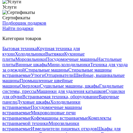
Услуги
Сертификаты
Подборщик подарков
Найти подарки
Категории товаров
Бытовая техника
Крупная техника для
кухни
Холодильники
Вытяжки
Кухонные
плиты
Морозильники
Посудомоечные машины
Настольные
плиты
Винные шкафы
Мини-холодильники
Техника для ухода
за одеждой
Стиральные машины
Стиральные машины
встраиваемые
Утюги
Отпариватели
Швейные, вышивальные
машины
Промышленные швейные
машины
Оверлоки
Сушильные машины, шкафы
Гладильные
системы, прессы
Машинки для удаления катышков
Сушилки
для обуви
Встраиваемая техника, оборудование
Варочные
панели
Духовые шкафы
Холодильники
встраиваемые
Посудомоечные машины
встраиваемые
Микроволновые печи
встраиваемые
Кофемашины встраиваемые
Комплекты
встраиваемой техники
Морозильники
встраиваемые
Измельчители пищевых отходов
Шкафы для