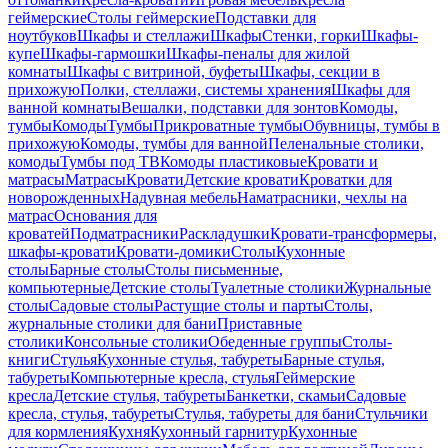
геймерские
Столы геймерские
Подставки для
ноутбуков
Шкафы и стеллажи
Шкафы
Стенки, горки
Шкафы-
купе
Шкафы-гармошки
Шкафы-пеналы для жилой
комнаты
Шкафы с витриной, буфеты
Шкафы, секции в
прихожую
Полки, стеллажи, системы хранения
Шкафы для
ванной комнаты
Вешалки, подставки для зонтов
Комоды,
тумбы
Комоды
Тумбы
Прикроватные тумбы
Обувницы, тумбы в
прихожую
Комоды, тумбы для ванной
Пеленальные столики,
комоды
Тумбы под ТВ
Комоды пластиковые
Кровати и
матрасы
Матрасы
Кровати
Детские кровати
Кроватки для
новорожденных
Надувная мебель
Наматрасники, чехлы на
матрас
Основания для
кроватей
Подматрасники
Раскладушки
Кровати-трансформеры,
шкафы-кровати
Кровати-домики
Столы
Кухонные
столы
Барные столы
Столы письменные,
компьютерные
Детские столы
Туалетные столики
Журнальные
столы
Садовые столы
Растущие столы и парты
Столы,
журнальные столики для бани
Приставные
столики
Консольные столики
Обеденные группы
Столы-
книги
Стулья
Кухонные стулья, табуреты
Барные стулья,
табуреты
Компьютерные кресла, стулья
Геймерские
кресла
Детские стулья, табуреты
Банкетки, скамьи
Садовые
кресла, стулья, табуреты
Стулья, табуреты для бани
Стульчики
для кормления
Кухня
Кухонный гарнитур
Кухонные