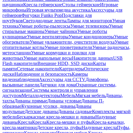
наушники
Кресла геймерские
Столы геймерские
Игровые
микрофоны
Игровая мультимедиа акустика
Аксессуары для
геймеров
Фигурки Funko Pop
Подставки для
ноутбуков
Светодиодные ленты
Лампы для мониторов
Умная
техника
Умные роботы-пылесосы
Умные телевизоры
Умные
стиральные машины
Умные чайники
Умные роботы
кулинарные
Умные вентиляторы
Умные кондиционеры
Умные
обогреватели
Умные увлажнители, очистители воздуха
Умные
отопительные котлы
Умные проветриватели
Умные радиочасы,
метеостанции
Умные кормушки и поилки для
животных
Умные напольные весы
Накопители данных
USB
Flash накопители
Внешние HDD, SSD диски
Карты
памяти
Сетевые накопители
Картридеры
Оптические
диски
Наблюдение и безопасность
Камеры
видеонаблюдения
Аксессуары для CCTV
Домофоны,
вызывные панели
Датчики для дома
Охранные системы,
сигнализации
Системы контроля и управления
доступом
Металлодетекторы
Мебель
Мягкая мебель
Диваны,
тахты
Диваны прямые
Диваны угловые
Диваны П-
образные
Кухонные уголки, диваны
Диваны
модульные
Детские диваны
Диваны садовые
Комплекты мягкой
мебели
Бескаркасные кресла-мешки и диваны
Надувные
диваны
Кресла
Кресла
Кресла-мешки и пуфы
Кресла-качалки,
кресла-маятники
Детские кресла, пуфы
Надувные кресла
Пуфы,
оттоманки
Кресла-кровати
Игровая мебель
Кресла