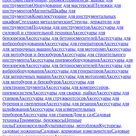
инструментов
Оборудование для мастерской
Тележки для
инструментов
Магниты
Шкафы для
инструментов
Комплектующие для инструментальных
шкафов
Стеллажи металлические
Стенды, держатели для
инструментов
Поддоны для инструментов
Аксессуары для
силовой и строительной техники
Аксессуары для
бензорезов
Аксессуары для бетоносмесителей
Аксессуары для
виброоборудования
Аксессуары для генераторов
Аксессуары
для затирочных машин
Аксессуары для мотопомп
Аксессуары
для мотобуров и бензобуров
Аксессуары для строительного
инструмента
Аксессуары пневмооборудования
Аксессуары для
бензорезов
Аксессуары для бетоносмесителей
Аксессуары для
виброоборудования
Аксессуары для генераторов
Аксессуары
для затирочных машин
Аксессуары для мотопомп
Аксессуары
для мотобуров и бензобуров
Аксессуары для
электроинструмента
Аксессуары для компрессоров,
пневмосистем
Аксессуары для сварки, пайки
Аксессуары для
станков
Аксессуары для стружкоотсосов
Аксессуары для
бурения и сверления
Аксессуары для резания
Аксессуары для
шлифования
Аксессуары для измерительных
приборов
Аксессуары для станков
Дом и сад
Садовая
техника
Триммеры, бензокосы
Цепные
пилы
Газонокосилки
Культиваторы, мотоблоки
Кусторезы,
садовые ножницы
Садовые, кормовые измельчители
Садовые