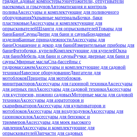
грядки
Садовые компостеры
Уничтожители, отпугиватели
насекомых и грызунов
Автоматизация и контроль
полива
Аксессуары и комплектующие для поливочного
оборудования
Укрывные материалы
Бочки, баки
пластиковые
Аксессуары и комплектующие для
опрыскивателей
Шланги для опрыскивателей
Товары для
бани
Бани
Сауны
Двери для бани и сауны
Бондарные
изделия
Банные принадлежности
Аксессуары для
бани
Оснащение и декор для бани
Измерительные приборы для
бани
Фитобочки, купели
Комплектующие для купелей
Окна
для бани
Мебель для бани и сауны
Ручки дверные для бани и
сауны
Эфирные масла
Спа-бассейны с
гидромассажем
Аксессуары и комплектующие для садовой
техники
Навесное оборудование
Двигатели для
мотоблоков
Прицепы для мотоблоков,
минитракторов
Аксессуары для газонной техники
Аксессуары
для цепных пил
Аксессуары для садовой техники
Аксессуары
для кусторезов, ножниц садовых
Моторные масла для садовой
техники
Аксессуары для аэратоторов и
скарификаторов
Аксессуары для культиваторов и
мотоблоков
Аксессуары для воздуходувок
Аксессуары для
газонокосилок
Аксессуары для бензокос и
триммеров
Аксессуары для моек высокого
давления
Аксессуары и комплектующие для
опрыскивателей
Запчасти для садовых