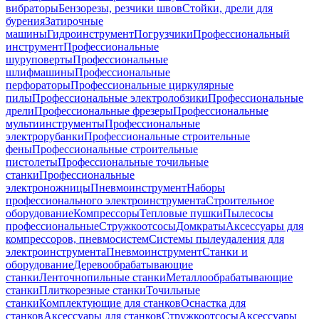
вибраторы
Бензорезы, резчики швов
Стойки, дрели для
бурения
Затирочные
машины
Гидроинструмент
Погрузчики
Профессиональный
инструмент
Профессиональные
шуруповерты
Профессиональные
шлифмашины
Профессиональные
перфораторы
Профессиональные циркулярные
пилы
Профессиональные электролобзики
Профессиональные
дрели
Профессиональные фрезеры
Профессиональные
мультиинструменты
Профессиональные
электрорубанки
Профессиональные строительные
фены
Профессиональные строительные
пистолеты
Профессиональные точильные
станки
Профессиональные
электроножницы
Пневмоинструмент
Наборы
профессионального электроинструмента
Строительное
оборудование
Компрессоры
Тепловые пушки
Пылесосы
профессиональные
Стружкоотсосы
Домкраты
Аксессуары для
компрессоров, пневмосистем
Системы пылеудаления для
электроинструмента
Пневмоинструмент
Станки и
оборудование
Деревообрабатывающие
станки
Ленточнопильные станки
Металлообрабатывающие
станки
Плиткорезные станки
Точильные
станки
Комплектующие для станков
Оснастка для
станков
Аксессуары для станков
Стружкоотсосы
Аксессуары