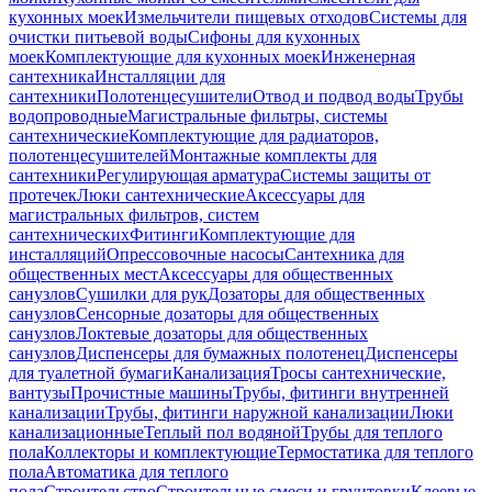
кухонных моек
Измельчители пищевых отходов
Системы для
очистки питьевой воды
Сифоны для кухонных
моек
Комплектующие для кухонных моек
Инженерная
сантехника
Инсталляции для
сантехники
Полотенцесушители
Отвод и подвод воды
Трубы
водопроводные
Магистральные фильтры, системы
сантехнические
Комплектующие для радиаторов,
полотенцесушителей
Монтажные комплекты для
сантехники
Регулирующая арматура
Системы защиты от
протечек
Люки сантехнические
Аксессуары для
магистральных фильтров, систем
сантехнических
Фитинги
Комплектующие для
инсталляций
Опрессовочные насосы
Сантехника для
общественных мест
Аксессуары для общественных
санузлов
Сушилки для рук
Дозаторы для общественных
санузлов
Сенсорные дозаторы для общественных
санузлов
Локтевые дозаторы для общественных
санузлов
Диспенсеры для бумажных полотенец
Диспенсеры
для туалетной бумаги
Канализация
Тросы сантехнические,
вантузы
Прочистные машины
Трубы, фитинги внутренней
канализации
Трубы, фитинги наружной канализации
Люки
канализационные
Теплый пол водяной
Трубы для теплого
пола
Коллекторы и комплектующие
Термостатика для теплого
пола
Автоматика для теплого
пола
Строительство
Строительные смеси и грунтовки
Клеевые