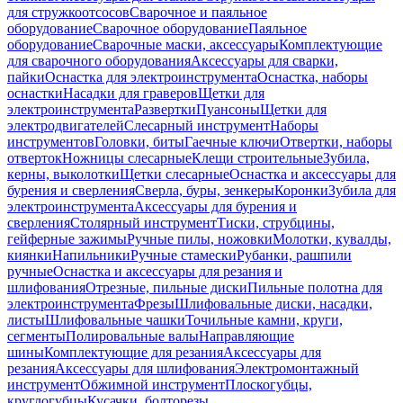
для стружкоотсосов
Сварочное и паяльное
оборудование
Сварочное оборудование
Паяльное
оборудование
Сварочные маски, аксессуары
Комплектующие
для сварочного оборудования
Аксессуары для сварки,
пайки
Оснастка для электроинструмента
Оснастка, наборы
оснастки
Насадки для граверов
Щетки для
электроинструмента
Развертки
Пуансоны
Щетки для
электродвигателей
Слесарный инструмент
Наборы
инструментов
Головки, биты
Гаечные ключи
Отвертки, наборы
отверток
Ножницы слесарные
Клещи строительные
Зубила,
керны, выколотки
Щетки слесарные
Оснастка и аксессуары для
бурения и сверления
Сверла, буры, зенкеры
Коронки
Зубила для
электроинструмента
Аксессуары для бурения и
сверления
Столярный инструмент
Тиски, струбцины,
гейферные зажимы
Ручные пилы, ножовки
Молотки, кувалды,
киянки
Напильники
Ручные стамески
Рубанки, рашпили
ручные
Оснастка и аксессуары для резания и
шлифования
Отрезные, пильные диски
Пильные полотна для
электроинструмента
Фрезы
Шлифовальные диски, насадки,
листы
Шлифовальные чашки
Точильные камни, круги,
сегменты
Полировальные валы
Направляющие
шины
Комплектующие для резания
Аксессуары для
резания
Аксессуары для шлифования
Электромонтажный
инструмент
Обжимной инструмент
Плоскогубцы,
круглогубцы
Кусачки, болторезы,