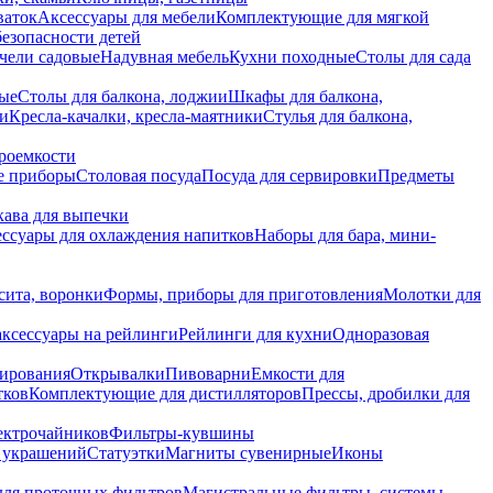
ваток
Аксессуары для мебели
Комплектующие для мягкой
безопасности детей
чели садовые
Надувная мебель
Кухни походные
Столы для сада
вые
Столы для балкона, лоджии
Шкафы для балкона,
ии
Кресла-качалки, кресла-маятники
Стулья для балкона,
роемкости
е приборы
Столовая посуда
Посуда для сервировки
Предметы
укава для выпечки
ссуары для охлаждения напитков
Наборы для бара, мини-
сита, воронки
Формы, приборы для приготовления
Молотки для
аксессуары на рейлинги
Рейлинги для кухни
Одноразовая
вирования
Открывалки
Пивоварни
Емкости для
тков
Комплектующие для дистилляторов
Прессы, дробилки для
лектрочайников
Фильтры-кувшины
я украшений
Статуэтки
Магниты сувенирные
Иконы
ля проточных фильтров
Магистральные фильтры, системы