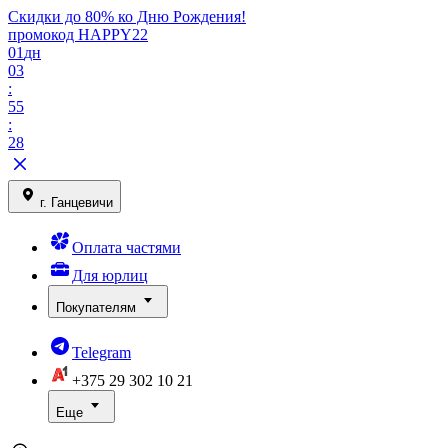
Скидки до 80% ко Дню Рождения!
промокод HAPPY22
01
дн
03
:
55
:
28
г. Ганцевичи
Оплата частями
Для юрлиц
Покупателям
Telegram
+375 29
302 10 21
Еще