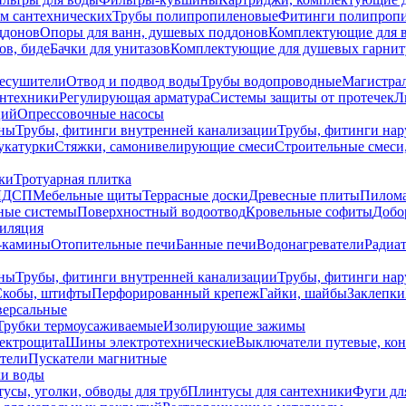
ем сантехнических
Трубы полипропиленовые
Фитинги полипроп
ддонов
Опоры для ванн, душевых поддонов
Комплектующие для 
ов, биде
Бачки для унитазов
Комплектующие для душевых гарнит
есушители
Отвод и подвод воды
Трубы водопроводные
Магистрал
антехники
Регулирующая арматура
Системы защиты от протечек
Л
ций
Опрессовочные насосы
ны
Трубы, фитинги внутренней канализации
Трубы, фитинги на
катурки
Стяжки, самонивелирующие смеси
Строительные смеси,
ки
Тротуарная плитка
ЛДСП
Мебельные щиты
Террасные доски
Древесные плиты
Пилом
ные системы
Поверхностный водоотвод
Кровельные софиты
Добо
тиляция
-камины
Отопительные печи
Банные печи
Водонагреватели
Радиат
ны
Трубы, фитинги внутренней канализации
Трубы, фитинги на
Скобы, штифты
Перфорированный крепеж
Гайки, шайбы
Заклепки
ерсальные
Трубки термоусаживаемые
Изолирующие зажимы
лектрощита
Шины электротехнические
Выключатели путевые, ко
атели
Пускатели магнитные
ки воды
усы, уголки, обводы для труб
Плинтусы для сантехники
Фуги дл