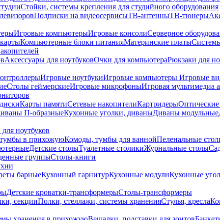
студии
Стойки, системы крепления для студийного оборудования
елевизоров
Подписки на видеосервисы
ТВ-антенны
ТВ-тюнеры
Ак
теры
Игровые компьютеры
Игровые консоли
Серверное оборудов
карты
Компьютерные блоки питания
Материнские платы
Системы
накопителей
ов
Аксессуары для ноутбуков
Очки для компьютера
Рюкзаки для но
контроллеры
Игровые ноутбуки
Игровые компьютеры
Игровые ви
ие
Столы геймерские
Игровые микрофоны
Игровая мультимедиа 
ониторов
диски
Карты памяти
Сетевые накопители
Картридеры
Оптические
иваны П-образные
Кухонные уголки, диваны
Диваны модульные
 для ноутбуков
тумбы в прихожую
Комоды, тумбы для ванной
Пеленальные стол
ьютерные
Детские столы
Туалетные столики
Журнальные столы
Са
денные группы
Столы-книги
ухни
уреты барные
Кухонный гарнитур
Кухонные модули
Кухонные угол
ры
Детские кроватки-трансформеры
Столы-трансформеры
ки, секции
Полки, стеллажи, системы хранения
Стулья, кресла
Ко
емы хранения в прихожую
Вешалки, подставки для зонтов
Банкет