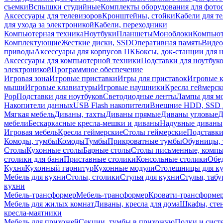
съемки
Вспышки студийные
Комплекты оборудования для фото
Аксессуары для телевизоров
Кронштейны, стойки
Кабели для т
для ухода за электроникой
Кабели, переходники
Компьютерная техника
Ноутбуки
Планшеты
Моноблоки
Компью
Комплектующие
Жесткие диски, SSD
Оперативная память
Видео
приводы
Аксессуары для корпусов ПК
Боксы, док-станции для 
Аксессуары для компьютерной техники
Подставки для ноутбук
электроникой
Программное обеспечение
Игровая зона
Игровые приставки
Игры для приставок
Игровые 
мыши
Игровые клавиатуры
Игровые наушники
Кресла геймерск
Pop
Подставки для ноутбуков
Светодиодные ленты
Лампы для м
Накопители данных
USB Flash накопители
Внешние HDD, SSD 
Мягкая мебель
Диваны, тахты
Диваны прямые
Диваны угловые
Д
мебели
Бескаркасные кресла-мешки и диваны
Надувные диваны
Игровая мебель
Кресла геймерские
Столы геймерские
Подставки
Комоды, тумбы
Комоды
Тумбы
Прикроватные тумбы
Обувницы, 
Столы
Кухонные столы
Барные столы
Столы письменные, комп
столики для бани
Приставные столики
Консольные столики
Обе
Кухня
Кухонный гарнитур
Кухонные модули
Столешницы для к
Мебель для кухни
Столы, столики
Стулья для кухни
Стулья, таб
кухни
Мебель-трансформер
Мебель-трансформер
Кровати-трансформе
Мебель для жилых комнат
Диваны, кресла для дома
Шкафы, стен
кресла-маятники
Мебель для прихожей
Секции, тумбы в прихожую
Полки и сист