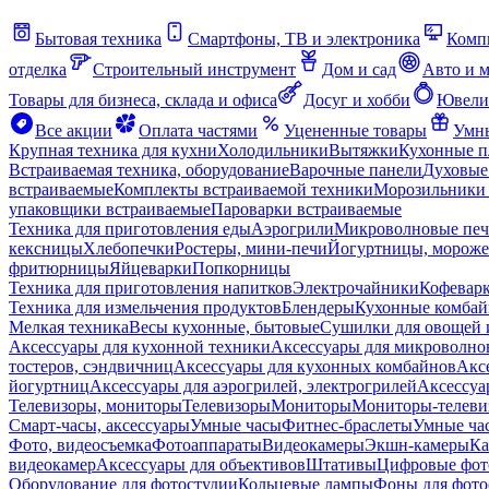
Бытовая техника
Смартфоны, ТВ и электроника
Комп
отделка
Строительный инструмент
Дом и сад
Авто и 
Товары для бизнеса, склада и офиса
Досуг и хобби
Ювели
Все акции
Оплата частями
Уцененные товары
Умны
Крупная техника для кухни
Холодильники
Вытяжки
Кухонные 
Встраиваемая техника, оборудование
Варочные панели
Духовые
встраиваемые
Комплекты встраиваемой техники
Морозильники 
упаковщики встраиваемые
Пароварки встраиваемые
Техника для приготовления еды
Аэрогрили
Микроволновые пе
кексницы
Хлебопечки
Ростеры, мини-печи
Йогуртницы, морож
фритюрницы
Яйцеварки
Попкорницы
Техника для приготовления напитков
Электрочайники
Кофевар
Техника для измельчения продуктов
Блендеры
Кухонные комбай
Мелкая техника
Весы кухонные, бытовые
Сушилки для овощей 
Аксессуары для кухонной техники
Аксессуары для микроволно
тостеров, сэндвичниц
Аксессуары для кухонных комбайнов
Акс
йогуртниц
Аксессуары для аэрогрилей, электрогрилей
Аксессуа
Телевизоры, мониторы
Телевизоры
Мониторы
Мониторы-телеви
Смарт-часы, аксессуары
Умные часы
Фитнес-браслеты
Умные ча
Фото, видеосъемка
Фотоаппараты
Видеокамеры
Экшн-камеры
Ка
видеокамер
Аксессуары для объективов
Штативы
Цифровые фот
Оборудование для фотостудии
Кольцевые лампы
Фоны для фото