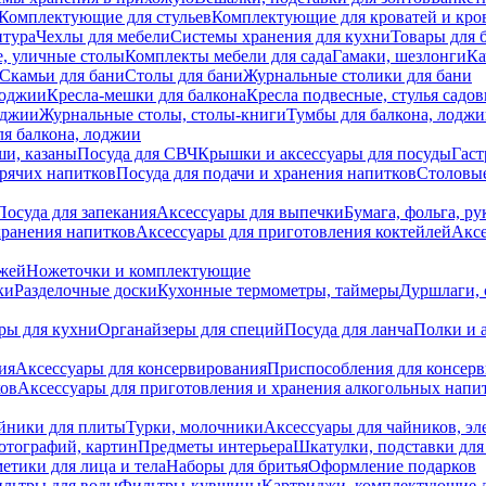
Комплектующие для стульев
Комплектующие для кроватей и кро
итура
Чехлы для мебели
Системы хранения для кухни
Товары для 
, уличные столы
Комплекты мебели для сада
Гамаки, шезлонги
Ка
Скамьи для бани
Столы для бани
Журнальные столики для бани
лоджии
Кресла-мешки для балкона
Кресла подвесные, стулья садо
оджии
Журнальные столы, столы-книги
Тумбы для балкона, лодж
я балкона, лоджии
ши, казаны
Посуда для СВЧ
Крышки и аксессуары для посуды
Гаст
орячих напитков
Посуда для подачи и хранения напитков
Столовы
Посуда для запекания
Аксессуары для выпечки
Бумага, фольга, р
хранения напитков
Аксессуары для приготовления коктейлей
Аксе
ожей
Ножеточки и комплектующие
ки
Разделочные доски
Кухонные термометры, таймеры
Дуршлаги, 
ры для кухни
Органайзеры для специй
Посуда для ланча
Полки и 
ия
Аксессуары для консервирования
Приспособления для консер
ков
Аксессуары для приготовления и хранения алкогольных напи
йники для плиты
Турки, молочники
Аксессуары для чайников, э
отографий, картин
Предметы интерьера
Шкатулки, подставки дл
етики для лица и тела
Наборы для бритья
Оформление подарков
льтры для воды
Фильтры-кувшины
Картриджи, комплектующие д