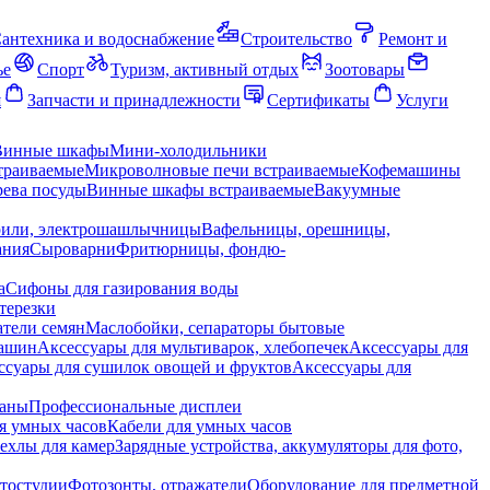
антехника и водоснабжение
Строительство
Ремонт и
ье
Спорт
Туризм, активный отдых
Зоотовары
я
Запчасти и принадлежности
Сертификаты
Услуги
Винные шкафы
Мини-холодильники
траиваемые
Микроволновые печи встраиваемые
Кофемашины
ева посуды
Винные шкафы встраиваемые
Вакуумные
рили, электрошашлычницы
Вафельницы, орешницы,
ания
Сыроварни
Фритюрницы, фондю-
а
Сифоны для газирования воды
терезки
тели семян
Маслобойки, сепараторы бытовые
машин
Аксессуары для мультиварок, хлебопечек
Аксессуары для
ссуары для сушилок овощей и фруктов
Аксессуары для
раны
Профессиональные дисплеи
я умных часов
Кабели для умных часов
ехлы для камер
Зарядные устройства, аккумуляторы для фото,
тостудии
Фотозонты, отражатели
Оборудование для предметной