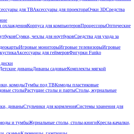
сессуары для ТВ
Аксессуары для проектора
Очки 3D
Средства
ание
 охлаждения
Корпуса для компьютеров
Процессоры
Оптические
утбуков
Сумки, чехлы для ноутбуков
Средства для ухода за
деокарты
Игровые мониторы
Игровые телевизоры
Игровые
акустика
Аксессуары для геймеров
Фигурки Funko
 диски
Детские диваны
Диваны садовые
Комплекты мягкой
ики, комоды
Тумбы под ТВ
Комоды пластиковые
довые столы
Растущие столы и парты
Столы, журнальные
ки, диваны
Стульчики для кормления
Системы хранения для
моды и тумбы
Журнальные столы, столы-книги
Кресла-качалки,
ки, скамьи
Ключницы, газетницы