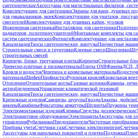
сантехнические
Аксессуары для магистральных фильтров, сист
Комплектующие для сантехники
Экраны для ванн, душевых по
для умывальников, моек
Комплектующие для унитазов, писсуар
смесителей
Комплектующие для душевых кабин, уголков
Инженерная сантехника
Инсталляции для сантехники
Полотенц
радиаторов, полотенцесушителей
Монтажные комплекты для с
систем сантехнических
Фитинги
Комплектующие для инсталля
Канализация
Тросы сантехнические, вантузы
Прочистные маши
Строительные смеси и грунтовки
Клеевые смеси
Шпатлевки
Шту
строительных смесей
Кирпичи, блоки, тротуарная плитка
Кирпичи
Строительные бло
Древесно-плитные и пиломатериалы
Плиты OSB
Фанера
ДСП, 
Кровля и водосток
Черепица и кровельные материалы
Водосточ
материалы
Шифер
Профнастил
Рулонная кровля
Кровельная вен
Отопление
Отопительные котлы
Газовые колонки
Камины, печи
антиобледенения
Управление климатической техникой
Канализация
Тросы сантехнические, вантузы
Прочистные маши
Крепежные изделия
Саморезы, шурупы
Гвозди
Анкеры, дюбели
анкеры
Карабины
Фиксаторы арматуры
Шплинты
Пружины унив
Электромонтажные изделия
Клеммы
Средства диэлектрические
Электрощитовое оборудование
Электрощиты
Аксессуары для э
управления
Рубильники
Предохранители
Частотные преобразов
Приборы учета
Счетчики газа
Счетчики электроэнергии
Счетчи
Аксессуары для напольных покрытий и плитки
Подложка
Плинт