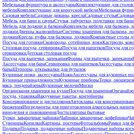
Мебельная фурнитура и аксессуары
Комплектующие для столов
мебели
Комплектующие для корпусной мебели
Мебельная фурн
Садовая мебель
Садовые диваны, кресла
Садовые стулья
Садовые
Мебель для бани и сауны
Стулья, табуретки, подставки для бани
Мебель для лоджии и балкона
Комплекты мебели для балкона, 
лоджии
Дверцы жалюзийные
Системы хранения для балкона, л
лоджии
Кресла, пуфы для балкона, лоджии
Компактные столы дл
Посуда для готовки
Сковороды, сотейники, воки
Кастрюли, ков
Столовая посуда, сервировка
Посуда для напитков
Посуда для г
сервировки
Детская столовая посуда
Посуда для выпечки, запекания
Формы для выпечки, запекания
Аксессуары для бара
Сервировка для напитков
Аксессуары для 
бары
Штопоры, открывалки для бутылок
Кухонные ножи, аксессуары
Ножи
Аксессуары для кухонных н
Кухонные принадлежности
Кухонные приборы
Терки, овощерез
мяса, тендерайзеры
Кухонные мелочи
Миски
Организация хранения на кухне
Посуда для хранения
Органайзе
посуда, упаковка
Вакуумные пакеты, контейнеры
Консервирование и дистилляция
Автоклавы для консервирован
брожения
Ингредиенты для приготовления алкогольных напит
виноделия и пивоварения
Дистилляторы бытовые
Турки, заварочные чайники
Чайники заварочные, кофейники
Ча
Сувениры
Копилки
Картины, постеры
Фотоальбомы
Рамки для ф
Подарки
Подарки, подарочные наборы
Подарочные наборы косм
Водоснабжение
Водонагреватели
Бытовые насосы
Проточные фи