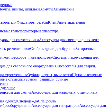
дверные
Болты, винты, шпильки
Хомуты
Химические
творители
Фиксаторы резьбы
Клеи
Герметики, пены
нцевые
Трансформаторы
Аппаратура
уары для светотехники
Аксессуары для светодиодных лент
езы, резчики швов
Стойки, дрели для бурения
Затирочные
ля компрессоров, пневмосистем
Системы пылеудаления для
ие для сварочного оборудования
Аксессуары для сварки,
щи строительные
Зубила, керны, выколотки
Щетки слесарные
чные стамески
Рубанки, рашпили ручные
енты
 ударные
енсеры для скотча
Аксессуары для малярных, отделочных
ная одежда
Спецодежда
Спецобувь
виброоборудования
Аксессуары для генераторов
Аксессуары для