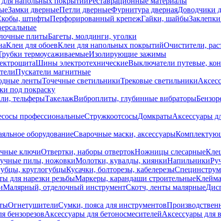
 для напольных покрытий
Реставрационные материалы
ые
Замки дверные
Петли дверные
Фурнитура дверная
Доводчики 
Скобы, штифты
Перфорированный крепеж
Гайки, шайбы
Заклепки
ерсальные
лочные плиты
Багеты, молдинги, уголки
на
Клеи для обоев
Клеи для напольных покрытий
Очистители, рас
Трубки термоусаживаемые
Изолирующие зажимы
лектрощита
Шины электротехнические
Выключатели путевые, ко
атели
Пускатели магнитные
одные ленты
Точечные светильники
Трековые светильники
Аксесс
и под покраску
ли, тельферы
Такелаж
Виброплиты, глубинные вибраторы
Бензор
сосы профессиональные
Стружкоотсосы
Домкраты
Аксессуары д
аяльное оборудование
Сварочные маски, аксессуары
Комплектующ
ечные ключи
Отвертки, наборы отверток
Ножницы слесарные
Кле
учные пилы, ножовки
Молотки, кувалды, киянки
Напильники
Ру
убцы, круглогубцы
Кусачки, болторезы, кабелерезы
Специнструм
ы для нарезки резьбы
Маркеры, карандаши строительные
Клейма
и
Малярный, отделочный инструмент
Скотч, ленты малярные
Дисп
иты
Огнетушители
Сумки, пояса для инструментов
Производствен
я бензорезов
Аксессуары для бетоносмесителей
Аксессуары для 