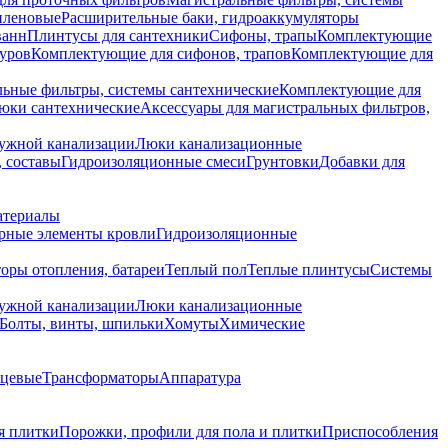
иленовые
Расширительные баки, гидроаккумуляторы
ванн
Плинтусы для сантехники
Сифоны, трапы
Комплектующие
уров
Комплектующие для сифонов, трапов
Комплектующие для
ьные фильтры, системы сантехнические
Комплектующие для
юки сантехнические
Аксессуары для магистральных фильтров,
ружной канализации
Люки канализационные
 составы
Гидроизоляционные смеси
Грунтовки
Добавки для
атериалы
рные элементы кровли
Гидроизоляционные
оры отопления, батареи
Теплый пол
Теплые плинтусы
Системы
ружной канализации
Люки канализационные
Болты, винты, шпильки
Хомуты
Химические
нцевые
Трансформаторы
Аппаратура
я плитки
Порожки, профили для пола и плитки
Приспособления