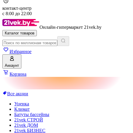
контакт-центр
с
8:00
до
22:00
Онлайн-гипермаркет 21vek.by
Каталог товаров
Избранное
Аккаунт
Корзина
Все акции
Уценка
Климат
Батуты бассейны
21vek СТРОЙ
21vek ДОМ
21vek БИЗНЕС