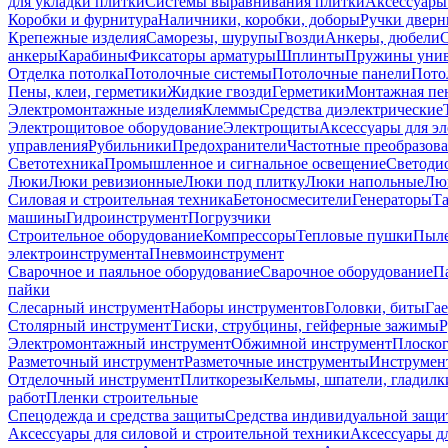
для укладки плитки
Системы выравнивания плитки
Аксессуары
Коробки и фурнитура
Наличники, коробки, доборы
Ручки дверн
Крепежные изделия
Саморезы, шурупы
Гвозди
Анкеры, дюбели
анкеры
Карабины
Фиксаторы арматуры
Шплинты
Пружины унив
Отделка потолка
Потолочные системы
Потолочные панели
Пото
Пены, клеи, герметики
Жидкие гвозди
Герметики
Монтажная пе
Электромонтажные изделия
Клеммы
Средства диэлектрические
Электрощитовое оборудование
Электрощиты
Аксессуары для э
управления
Рубильники
Предохранители
Частотные преобразов
Светотехника
Промышленное и сигнальное освещение
Светоди
Люки
Люки ревизионные
Люки под плитку
Люки напольные
Люк
Силовая и строительная техника
Бетоносмесители
Генераторы
Та
машины
Гидроинструмент
Погрузчики
Строительное оборудование
Компрессоры
Тепловые пушки
Пыле
электроинструмента
Пневмоинструмент
Сварочное и паяльное оборудование
Сварочное оборудование
П
пайки
Слесарный инструмент
Наборы инструментов
Головки, биты
Га
Столярный инструмент
Тиски, струбцины, гейферные зажимы
Р
Электромонтажный инструмент
Обжимной инструмент
Плоског
Разметочный инструмент
Разметочные инструменты
Инструмент
Отделочный инструмент
Плиткорезы
Кельмы, шпатели, гладилк
работ
Пленки строительные
Спецодежда и средства защиты
Средства индивидуальной защ
Аксессуары для силовой и строительной техники
Аксессуары дл