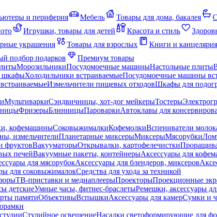
ьютеры и периферия
Мебель
Товары для дома, бакалея
С
мото
Игрушки, товары для детей
Красота и стиль
Здоров
рные украшения
Товары для взрослых
Книги и канцеляри
й подбор подарков
Премиум товары
плиты
Морозильники
Посудомоечные машины
Настольные плиты
 шкафы
Холодильники встраиваемые
Посудомоечные машины вс
встраиваемые
Измельчители пищевых отходов
Шкафы для подогр
чи
Мультиварки
Сэндвичницы, хот-дог мейкеры
Тостеры
Электрог
еницы
Фризеры
Блинницы
Пароварки
Автоклавы для консервиров
ки, кофемашины
Соковыжималки
Кофемолки
Вспениватели молок
ны, измельчители
Планетарные миксеры
Миксеры
Мясорубки
Лом
и фруктов
Вакууматоры
Открывалки, картофелечистки
Проращива
вых печей
Вакуумные пакеты, контейнеры
Аксессуары для кофе
ессуары для мясорубок
Аксессуары для блендеров, миксеров
Аксе
ры для соковыжималок
Средства для ухода за техникой
зоры
ТВ-приставки и медиаплееры
Проекторы
Проекционные эк
сы детские
Умные часы, фитнес-браслеты
Ремешки, аксессуары дл
рты памяти
Объективы
Вспышки
Аксессуары для камер
Сумки и ч
орамки
студии
Студийное освещение
Насадки светоформирующие для фо