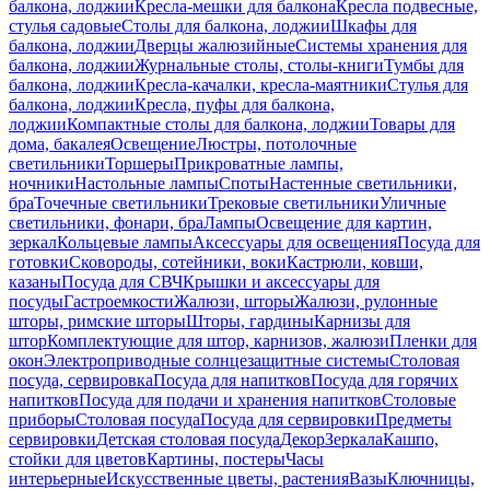
балкона, лоджии
Кресла-мешки для балкона
Кресла подвесные,
стулья садовые
Столы для балкона, лоджии
Шкафы для
балкона, лоджии
Дверцы жалюзийные
Системы хранения для
балкона, лоджии
Журнальные столы, столы-книги
Тумбы для
балкона, лоджии
Кресла-качалки, кресла-маятники
Стулья для
балкона, лоджии
Кресла, пуфы для балкона,
лоджии
Компактные столы для балкона, лоджии
Товары для
дома, бакалея
Освещение
Люстры, потолочные
светильники
Торшеры
Прикроватные лампы,
ночники
Настольные лампы
Споты
Настенные светильники,
бра
Точечные светильники
Трековые светильники
Уличные
светильники, фонари, бра
Лампы
Освещение для картин,
зеркал
Кольцевые лампы
Аксессуары для освещения
Посуда для
готовки
Сковороды, сотейники, воки
Кастрюли, ковши,
казаны
Посуда для СВЧ
Крышки и аксессуары для
посуды
Гастроемкости
Жалюзи, шторы
Жалюзи, рулонные
шторы, римские шторы
Шторы, гардины
Карнизы для
штор
Комплектующие для штор, карнизов, жалюзи
Пленки для
окон
Электроприводные солнцезащитные системы
Столовая
посуда, сервировка
Посуда для напитков
Посуда для горячих
напитков
Посуда для подачи и хранения напитков
Столовые
приборы
Столовая посуда
Посуда для сервировки
Предметы
сервировки
Детская столовая посуда
Декор
Зеркала
Кашпо,
стойки для цветов
Картины, постеры
Часы
интерьерные
Искусственные цветы, растения
Вазы
Ключницы,