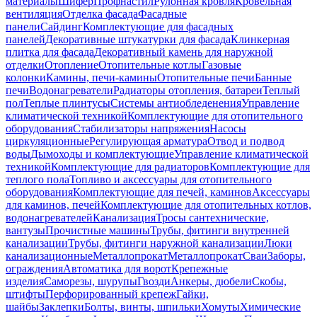
материалы
Шифер
Профнастил
Рулонная кровля
Кровельная
вентиляция
Отделка фасада
Фасадные
панели
Сайдинг
Комплектующие для фасадных
панелей
Декоративные штукатурки для фасада
Клинкерная
плитка для фасада
Декоративный камень для наружной
отделки
Отопление
Отопительные котлы
Газовые
колонки
Камины, печи-камины
Отопительные печи
Банные
печи
Водонагреватели
Радиаторы отопления, батареи
Теплый
пол
Теплые плинтусы
Системы антиобледенения
Управление
климатической техникой
Комплектующие для отопительного
оборудования
Стабилизаторы напряжения
Насосы
циркуляционные
Регулирующая арматура
Отвод и подвод
воды
Дымоходы и комплектующие
Управление климатической
техникой
Комплектующие для радиаторов
Комплектующие для
теплого пола
Топливо и аксессуары для отопительного
оборудования
Комплектующие для печей, каминов
Аксессуары
для каминов, печей
Комплектующие для отопительных котлов,
водонагревателей
Канализация
Тросы сантехнические,
вантузы
Прочистные машины
Трубы, фитинги внутренней
канализации
Трубы, фитинги наружной канализации
Люки
канализационные
Металлопрокат
Металлопрокат
Сваи
Заборы,
ограждения
Автоматика для ворот
Крепежные
изделия
Саморезы, шурупы
Гвозди
Анкеры, дюбели
Скобы,
штифты
Перфорированный крепеж
Гайки,
шайбы
Заклепки
Болты, винты, шпильки
Хомуты
Химические