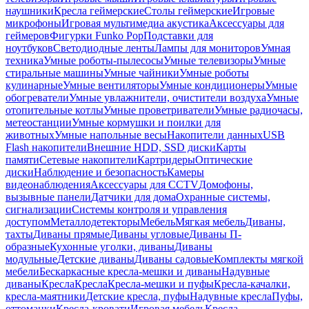
наушники
Кресла геймерские
Столы геймерские
Игровые
микрофоны
Игровая мультимедиа акустика
Аксессуары для
геймеров
Фигурки Funko Pop
Подставки для
ноутбуков
Светодиодные ленты
Лампы для мониторов
Умная
техника
Умные роботы-пылесосы
Умные телевизоры
Умные
стиральные машины
Умные чайники
Умные роботы
кулинарные
Умные вентиляторы
Умные кондиционеры
Умные
обогреватели
Умные увлажнители, очистители воздуха
Умные
отопительные котлы
Умные проветриватели
Умные радиочасы,
метеостанции
Умные кормушки и поилки для
животных
Умные напольные весы
Накопители данных
USB
Flash накопители
Внешние HDD, SSD диски
Карты
памяти
Сетевые накопители
Картридеры
Оптические
диски
Наблюдение и безопасность
Камеры
видеонаблюдения
Аксессуары для CCTV
Домофоны,
вызывные панели
Датчики для дома
Охранные системы,
сигнализации
Системы контроля и управления
доступом
Металлодетекторы
Мебель
Мягкая мебель
Диваны,
тахты
Диваны прямые
Диваны угловые
Диваны П-
образные
Кухонные уголки, диваны
Диваны
модульные
Детские диваны
Диваны садовые
Комплекты мягкой
мебели
Бескаркасные кресла-мешки и диваны
Надувные
диваны
Кресла
Кресла
Кресла-мешки и пуфы
Кресла-качалки,
кресла-маятники
Детские кресла, пуфы
Надувные кресла
Пуфы,
оттоманки
Кресла-кровати
Игровая мебель
Кресла