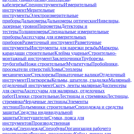
кабелерезы
Специнструменты
Измерительный
инструмент
Мерительные
инструменты
Электроизмерительные
приборы
Дальномеры
Дальномеры оптические
Нивелиры,
лазерные уровни
Пирометры
Детекторы и
тестеры
Толщиномеры
Специальные измерительные
приборы
Аксессуары для измерительных
приборов
Разметочный инструмент
Разметочные
инструменты
Инструменты для нарезки резьбы
Маркеры,
карандаши строительные
Клейма ударные
Строительно-
монтажный инструмент
Заклепочники
Труборезы,
трубогибы
Ножи строительные
Мультитулы
Пробойники,
просекатели отверстий
Ломы
Степлеры
механические
Стеклорезы
Прикаточные валики
Отделочный
инструмент
Плиткорезы
Кельмы, шпатели, гладилки
Малярный,
отделочный инструмент
Скотч, ленты малярные
Диспенсеры
для скотча
Аксессуары для малярных, отделочных
работ
Пленки строительные
Лестницы и стремянки
Лестницы,
стремянки
Чердачные лестницы
Элементы
лестниц
Подъемники строительные
Спецодежда и средства
защиты
Средства индивидуальной
защиты
Огнетушители
Сумки, пояса для
инструментов
Производственная
одежда
Спецодежда
Спецобувь
Организация рабочего
пространства
Фонари, прожекторы
Кейсы, ящики для