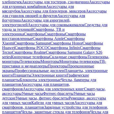
хлебопечек
Аксессуары для тостеров, сэндвичниц
Аксессуары
для кухонных комбайнов
Аксессуары для
мясорубок
Аксессуары для блендеров, миксеров
Аксессуары
для сушилок овощей и фруктов
Аксессуары для
йогуртниц
Аксессуары для аэрогрилей,
электрогрилей
Аксессуары для соковыжималок
Средства для
ухода за техникой
Смартфоны, ТВ и
электроника
Смартфоны
Смартфоны
Смартфоны
восстановленные
Смартфоны Apple
Смартфоны
Xiaomi
Смартфоны Samsung
Смартфоны Honor
Смартфоны
Huawei
Смартфоны POCO
Смартфоны Infinix
Смартфоны
Tecno
Смартфоны Realme
Смартфоны Samsung Galaxy S26
series
Кнопочные телефоны
Складные смартфоны
Телевизоры,
мониторы
Телевизоры
Мониторы
Мониторы-телевизоры
ТВ-
приставки и медиаплееры
Проекторы
Проекционные
экраны
Профессиональные дисплеи
Планшеты, электронные
книги
Планшеты
Электронные книги
Графические
планшеты
Блокноты электронные
Чехлы, бамперы для
планшетов
Аксессуары для планшетов,
смартфонов
Аксессуары для электронных книг
Смарт-часы,
аксессуары
Умные часы
Фитнес-браслеты
Умные часы
детские
Умные часы, фитнес-браслеты
Ремешки, аксессуары
для умных часов
Кабели для умных часов
Аксессуары для
смартфонов, планшетов
Зарядные устройства для телефонов,
планшетов
Чехлы, защитные стекла для телефонов
Чехлы для