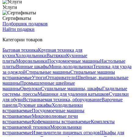
Услуги
Сертификаты
Подборщик подарков
Найти подарки
Категории товаров
Бытовая техника
Крупная техника для
кухни
Холодильники
Вытяжки
Кухонные
плиты
Морозильники
Посудомоечные машины
Настольные
плиты
Винные шкафы
Мини-холодильники
Техника для ухода
за одеждой
Стиральные машины
Стиральные машины
встраиваемые
Утюги
Отпариватели
Швейные, вышивальные
машины
Промышленные швейные
машины
Оверлоки
Сушильные машины, шкафы
Гладильные
системы, прессы
Машинки для удаления катышков
Сушилки
для обуви
Встраиваемая техника, оборудование
Варочные
панели
Духовые шкафы
Холодильники
встраиваемые
Посудомоечные машины
встраиваемые
Микроволновые печи
встраиваемые
Кофемашины встраиваемые
Комплекты
встраиваемой техники
Морозильники
встраиваемые
Измельчители пищевых отходов
Шкафы для