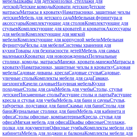
мебель
Шкафы для детской
Полки, стеллажи для
детской
Детские комоды
Кровати детские
Детские
матрасы
Матрасы в кроватку
Наматрасники, защитные чехлы
детские
Мебель для детского сада
Мебельная фурнитура и
аксессуары
Комплектующие для столов
Комплектующие для
стульев
Комплектующие для кроватей и кроваток
Аксессуары
для мебели
Комплектующие для мягкой
мебели
Комплектующие для корпусной мебели
Мебельная
фурнитура
Чехлы для мебели
Системы хранения для
кухни
Товары для безопасности детей
Мебель для самых
маленьких
Кроватки для новорожденных
Пеленальные
столики, комоды, матрасы
Манежи, кровати-манежи
Матрасы в
кроватку
Наматрасники, защитные чехлы в кроватку
Садовая
мебель
Садовые диваны, кресла
Садовые стулья
Садовые,
уличные столы
Комплекты мебели для сада
Гамаки,
шезлонги
Качели садовые
Надувная мебель
Кухни
походные
Столы для сада
Мебель для учебы
Столы, стулья
детские
Письменные столы
Растущие столы и парты
Растущие
кресла и стулья для учебы
Мебель для бани и сауны
Стулья,
табуретки, подставки для бани
Скамьи для бани
Столы для
бани
Журнальные столики для бани
Мебель для кабинета и
офиса
Столы офисные, компьютерные
Кресла, стулья для
офиса
Мягкая мебель для офиса
Шкафы офисные
Стеллажи,
полки для документов
Офисные тумбы
Комплекты мебели для
кабинета
Мебель для лоджии и балкона
Комплекты мебели для