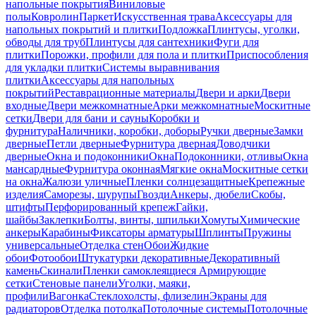
напольные покрытия
Виниловые
полы
Ковролин
Паркет
Искусственная трава
Аксессуары для
напольных покрытий и плитки
Подложка
Плинтусы, уголки,
обводы для труб
Плинтусы для сантехники
Фуги для
плитки
Порожки, профили для пола и плитки
Приспособления
для укладки плитки
Системы выравнивания
плитки
Аксессуары для напольных
покрытий
Реставрационные материалы
Двери и арки
Двери
входные
Двери межкомнатные
Арки межкомнатные
Москитные
сетки
Двери для бани и сауны
Коробки и
фурнитура
Наличники, коробки, доборы
Ручки дверные
Замки
дверные
Петли дверные
Фурнитура дверная
Доводчики
дверные
Окна и подоконники
Окна
Подоконники, отливы
Окна
мансардные
Фурнитура оконная
Мягкие окна
Москитные сетки
на окна
Жалюзи уличные
Пленки солнцезащитные
Крепежные
изделия
Саморезы, шурупы
Гвозди
Анкеры, дюбели
Скобы,
штифты
Перфорированный крепеж
Гайки,
шайбы
Заклепки
Болты, винты, шпильки
Хомуты
Химические
анкеры
Карабины
Фиксаторы арматуры
Шплинты
Пружины
универсальные
Отделка стен
Обои
Жидкие
обои
Фотообои
Штукатурки декоративные
Декоративный
камень
Скинали
Пленки самоклеящиеся
Армирующие
сетки
Стеновые панели
Уголки, маяки,
профили
Вагонка
Стеклохолсты, флизелин
Экраны для
радиаторов
Отделка потолка
Потолочные системы
Потолочные