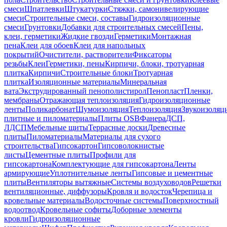
смеси
Шпатлевки
Штукатурки
Стяжки, самонивелирующие
смеси
Строительные смеси, составы
Гидроизоляционные
смеси
Грунтовки
Добавки для строительных смесей
Пены,
клеи, герметики
Жидкие гвозди
Герметики
Монтажная
пена
Клеи для обоев
Клеи для напольных
покрытий
Очистители, растворители
Фиксаторы
резьбы
Клеи
Герметики, пены
Кирпичи, блоки, тротуарная
плитка
Кирпичи
Строительные блоки
Тротуарная
плитка
Изоляционные материалы
Минеральная
вата
Экструдированный пенополистирол
Пенопласт
Пленки,
мембраны
Отражающая теплоизоляция
Гидроизоляционные
ленты
Поликарбонат
Шумоизоляция
Теплоизоляция
Звукоизоляц
плитные и пиломатериалы
Плиты OSB
Фанера
ДСП,
ЛДСП
Мебельные щиты
Террасные доски
Древесные
плиты
Пиломатериалы
Материалы для сухого
строительства
Гипсокартон
Гипсоволокнистые
листы
Цементные плиты
Профили для
гипсокартона
Комплектующие для гипсокартона
Ленты
армирующие
Уплотнительные ленты
Гипсовые и цементные
плиты
Вентиляторы вытяжные
Системы воздуховодов
Решетки
вентиляционные, диффузоры
Кровля и водосток
Черепица и
кровельные материалы
Водосточные системы
Поверхностный
водоотвод
Кровельные софиты
Доборные элементы
кровли
Гидроизоляционные