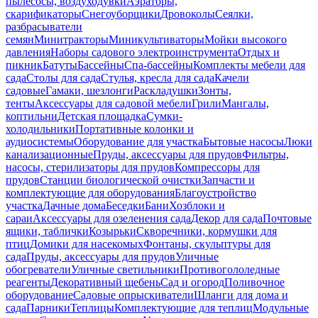
пылесосы, воздуходувки
Аэраторы,
скарификаторы
Снегоуборщики
Дровоколы
Сеялки,
разбрасыватели
семян
Минитракторы
Миникультиваторы
Мойки высокого
давления
Наборы садового электроинструмента
Отдых и
пикник
Батуты
Бассейны
Спа-бассейны
Комплекты мебели для
сада
Столы для сада
Стулья, кресла для сада
Качели
садовые
Гамаки, шезлонги
Раскладушки
Зонты,
тенты
Аксессуары для садовой мебели
Грили
Мангалы,
коптильни
Детская площадка
Сумки-
холодильники
Портативные колонки и
аудиосистемы
Оборудование для участка
Бытовые насосы
Люки
канализационные
Пруды, аксессуары для прудов
Фильтры,
насосы, стерилизаторы для прудов
Компрессоры для
прудов
Станции биологической очистки
Запчасти и
комплектующие для оборудования
Благоустройство
участка
Дачные дома
Беседки
Бани
Хозблоки и
сараи
Аксессуары для озеленения сада
Декор для сада
Почтовые
ящики, таблички
Козырьки
Скворечники, кормушки для
птиц
Домики для насекомых
Фонтаны, скульптуры для
сада
Пруды, аксессуары для прудов
Уличные
обогреватели
Уличные светильники
Противогололедные
реагенты
Декоративный щебень
Сад и огород
Поливочное
оборудование
Садовые опрыскиватели
Шланги для дома и
сада
Парники
Теплицы
Комплектующие для теплиц
Модульные