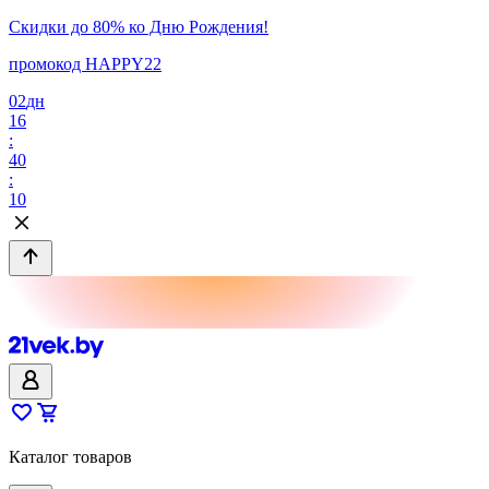
Скидки до 80% ко Дню Рождения!
промокод HAPPY22
02
дн
16
:
40
:
10
Каталог товаров