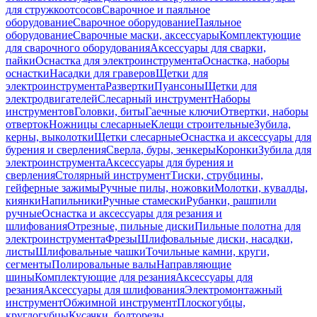
для стружкоотсосов
Сварочное и паяльное
оборудование
Сварочное оборудование
Паяльное
оборудование
Сварочные маски, аксессуары
Комплектующие
для сварочного оборудования
Аксессуары для сварки,
пайки
Оснастка для электроинструмента
Оснастка, наборы
оснастки
Насадки для граверов
Щетки для
электроинструмента
Развертки
Пуансоны
Щетки для
электродвигателей
Слесарный инструмент
Наборы
инструментов
Головки, биты
Гаечные ключи
Отвертки, наборы
отверток
Ножницы слесарные
Клещи строительные
Зубила,
керны, выколотки
Щетки слесарные
Оснастка и аксессуары для
бурения и сверления
Сверла, буры, зенкеры
Коронки
Зубила для
электроинструмента
Аксессуары для бурения и
сверления
Столярный инструмент
Тиски, струбцины,
гейферные зажимы
Ручные пилы, ножовки
Молотки, кувалды,
киянки
Напильники
Ручные стамески
Рубанки, рашпили
ручные
Оснастка и аксессуары для резания и
шлифования
Отрезные, пильные диски
Пильные полотна для
электроинструмента
Фрезы
Шлифовальные диски, насадки,
листы
Шлифовальные чашки
Точильные камни, круги,
сегменты
Полировальные валы
Направляющие
шины
Комплектующие для резания
Аксессуары для
резания
Аксессуары для шлифования
Электромонтажный
инструмент
Обжимной инструмент
Плоскогубцы,
круглогубцы
Кусачки, болторезы,