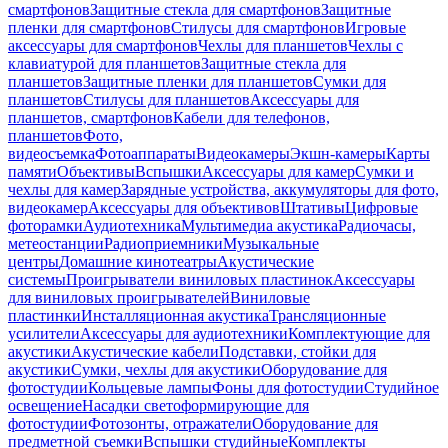
смартфонов
Защитные стекла для смартфонов
Защитные
пленки для смартфонов
Стилусы для смартфонов
Игровые
аксессуары для смартфонов
Чехлы для планшетов
Чехлы с
клавиатурой для планшетов
Защитные стекла для
планшетов
Защитные пленки для планшетов
Сумки для
планшетов
Стилусы для планшетов
Аксессуары для
планшетов, смартфонов
Кабели для телефонов,
планшетов
Фото,
видеосъемка
Фотоаппараты
Видеокамеры
Экшн-камеры
Карты
памяти
Объективы
Вспышки
Аксессуары для камер
Сумки и
чехлы для камер
Зарядные устройства, аккумуляторы для фото,
видеокамер
Аксессуары для объективов
Штативы
Цифровые
фоторамки
Аудиотехника
Мультимедиа акустика
Радиочасы,
метеостанции
Радиоприемники
Музыкальные
центры
Домашние кинотеатры
Акустические
системы
Проигрыватели виниловых пластинок
Аксессуары
для виниловых проигрывателей
Виниловые
пластинки
Инсталляционная акустика
Трансляционные
усилители
Аксессуары для аудиотехники
Комплектующие для
акустики
Акустические кабели
Подставки, стойки для
акустики
Сумки, чехлы для акустики
Оборудование для
фотостудии
Кольцевые лампы
Фоны для фотостудии
Студийное
освещение
Насадки светоформирующие для
фотостудии
Фотозонты, отражатели
Оборудование для
предметной съемки
Вспышки студийные
Комплекты