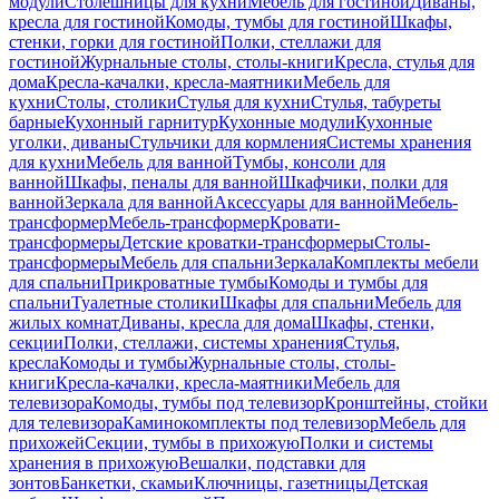
модули
Столешницы для кухни
Мебель для гостиной
Диваны,
кресла для гостиной
Комоды, тумбы для гостиной
Шкафы,
стенки, горки для гостиной
Полки, стеллажи для
гостиной
Журнальные столы, столы-книги
Кресла, стулья для
дома
Кресла-качалки, кресла-маятники
Мебель для
кухни
Столы, столики
Стулья для кухни
Стулья, табуреты
барные
Кухонный гарнитур
Кухонные модули
Кухонные
уголки, диваны
Стульчики для кормления
Системы хранения
для кухни
Мебель для ванной
Тумбы, консоли для
ванной
Шкафы, пеналы для ванной
Шкафчики, полки для
ванной
Зеркала для ванной
Аксессуары для ванной
Мебель-
трансформер
Мебель-трансформер
Кровати-
трансформеры
Детские кроватки-трансформеры
Столы-
трансформеры
Мебель для спальни
Зеркала
Комплекты мебели
для спальни
Прикроватные тумбы
Комоды и тумбы для
спальни
Туалетные столики
Шкафы для спальни
Мебель для
жилых комнат
Диваны, кресла для дома
Шкафы, стенки,
секции
Полки, стеллажи, системы хранения
Стулья,
кресла
Комоды и тумбы
Журнальные столы, столы-
книги
Кресла-качалки, кресла-маятники
Мебель для
телевизора
Комоды, тумбы под телевизор
Кронштейны, стойки
для телевизора
Каминокомплекты под телевизор
Мебель для
прихожей
Секции, тумбы в прихожую
Полки и системы
хранения в прихожую
Вешалки, подставки для
зонтов
Банкетки, скамьи
Ключницы, газетницы
Детская