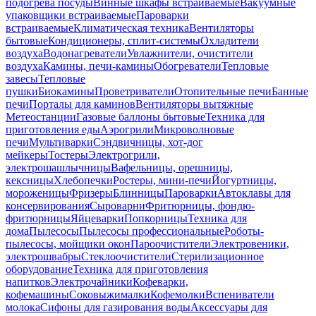
подогрева посуды
Винные шкафы встраиваемые
Вакуумные
упаковщики встраиваемые
Пароварки
встраиваемые
Климатическая техника
Вентиляторы
бытовые
Кондиционеры, сплит-системы
Охладители
воздуха
Водонагреватели
Увлажнители, очистители
воздуха
Камины, печи-камины
Обогреватели
Тепловые
завесы
Тепловые
пушки
Биокамины
Проветриватели
Отопительные печи
Банные
печи
Порталы для каминов
Вентиляторы вытяжные
Метеостанции
Газовые баллоны бытовые
Техника для
приготовления еды
Аэрогрили
Микроволновые
печи
Мультиварки
Сэндвичницы, хот-дог
мейкеры
Тостеры
Электрогрили,
электрошашлычницы
Вафельницы, орешницы,
кексницы
Хлебопечки
Ростеры, мини-печи
Йогуртницы,
мороженицы
Фризеры
Блинницы
Пароварки
Автоклавы для
консервирования
Сыроварни
Фритюрницы, фондю-
фритюрницы
Яйцеварки
Попкорницы
Техника для
дома
Пылесосы
Пылесосы профессиональные
Роботы-
пылесосы, мойщики окон
Пароочистители
Электровеники,
электрошвабры
Стеклоочистители
Стерилизационное
оборудование
Техника для приготовления
напитков
Электрочайники
Кофеварки,
кофемашины
Соковыжималки
Кофемолки
Вспениватели
молока
Сифоны для газирования воды
Аксессуары для