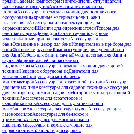
грядки
Садовые компостеры
Уничтожители, отпугиватели
насекомых и грызунов
Автоматизация и контроль
полива
Аксессуары и комплектующие для поливочного
оборудования
Укрывные материалы
Бочки, баки
пластиковые
Аксессуары и комплектующие для
опрыскивателей
Шланги для опрыскивателей
Товары для
бани
Бани
Сауны
Двери для бани и сауны
Бондарные
изделия
Банные принадлежности
Аксессуары для
бани
Оснащение и декор для бани
Измерительные приборы для
бани
Фитобочки, купели
Комплектующие для купелей
Окна
для бани
Мебель для бани и сауны
Ручки дверные для бани и
сауны
Эфирные масла
Спа-бассейны с
гидромассажем
Аксессуары и комплектующие для садовой
техники
Навесное оборудование
Двигатели для
мотоблоков
Прицепы для мотоблоков,
минитракторов
Аксессуары для газонной техники
Аксессуары
для цепных пил
Аксессуары для садовой техники
Аксессуары
для кусторезов, ножниц садовых
Моторные масла для садовой
техники
Аксессуары для аэратоторов и
скарификаторов
Аксессуары для культиваторов и
мотоблоков
Аксессуары для воздуходувок
Аксессуары для
газонокосилок
Аксессуары для бензокос и
триммеров
Аксессуары для моек высокого
давления
Аксессуары и комплектующие для
опрыскивателей
Запчасти для садовых