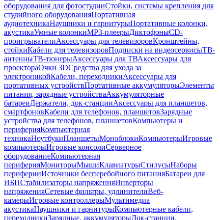
оборудования для фотостудии
Стойки, системы крепления для
студийного оборудования
Портативная
аудиотехника
Наушники и гарнитуры
Портативные колонки,
акустика
Умные колонки
MP3-плееры
Диктофоны
CD-
проигрыватели
Аксессуары для телевизоров
Кронштейны,
стойки
Кабели для телевизоров
Подписки на видеосервисы
ТВ-
антенны
ТВ-тюнеры
Аксессуары для ТВ
Аксессуары для
проектора
Очки 3D
Средства для ухода за
электроникой
Кабели, переходники
Аксессуары для
портативных устройств
Портативные аккумуляторы
Элементы
питания, зарядные устройства
Аккумуляторные
батареи
Держатели, док-станции
Аксессуары для планшетов,
смартфонов
Кабели для телефонов, планшетов
Зарядные
устройства для телефонов, планшетов
Компьютеры и
периферия
Компьютерная
техника
Ноутбуки
Планшеты
Моноблоки
Компьютеры
Игровые
компьютеры
Игровые консоли
Серверное
оборудование
Компьютерная
периферия
Мониторы
Мыши
Клавиатуры
Стилусы
Наборы
периферии
Источники бесперебойного питания
Батареи для
ИБП
Стабилизаторы напряжения
Инверторы
напряжения
Сетевые фильтры, удлинители
Веб-
камеры
Игровые контроллеры
Мультимедиа
акустика
Наушники и гарнитуры
Компьютерные кабели,
переходники
Зарядные, аккумуляторы
Док-станции,