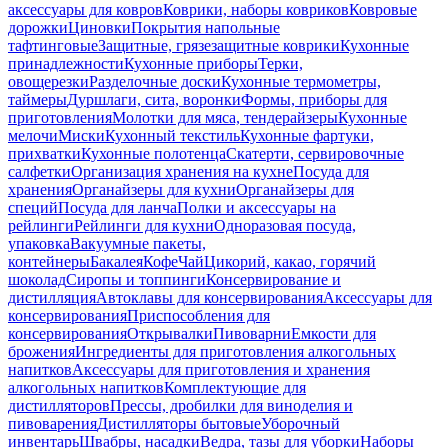
аксессуары для ковров
Коврики, наборы ковриков
Ковровые
дорожки
Циновки
Покрытия напольные
тафтинговые
Защитные, грязезащитные коврики
Кухонные
принадлежности
Кухонные приборы
Терки,
овощерезки
Разделочные доски
Кухонные термометры,
таймеры
Дуршлаги, сита, воронки
Формы, приборы для
приготовления
Молотки для мяса, тендерайзеры
Кухонные
мелочи
Миски
Кухонный текстиль
Кухонные фартуки,
прихватки
Кухонные полотенца
Скатерти, сервировочные
салфетки
Организация хранения на кухне
Посуда для
хранения
Органайзеры для кухни
Органайзеры для
специй
Посуда для ланча
Полки и аксессуары на
рейлинги
Рейлинги для кухни
Одноразовая посуда,
упаковка
Вакуумные пакеты,
контейнеры
Бакалея
Кофе
Чай
Цикорий, какао, горячий
шоколад
Сиропы и топпинги
Консервирование и
дистилляция
Автоклавы для консервирования
Аксессуары для
консервирования
Приспособления для
консервирования
Открывалки
Пивоварни
Емкости для
брожения
Ингредиенты для приготовления алкогольных
напитков
Аксессуары для приготовления и хранения
алкогольных напитков
Комплектующие для
дистилляторов
Прессы, дробилки для виноделия и
пивоварения
Дистилляторы бытовые
Уборочный
инвентарь
Швабры, насадки
Ведра, тазы для уборки
Наборы