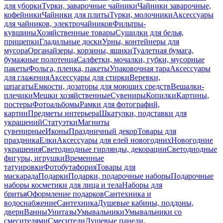
для уборки
Турки, заварочные чайники
Чайники заварочные,
кофейники
Чайники для плиты
Турки, молочники
Аксессуары
для чайников, электрочайников
Фильтры-
кувшины
Хозяйственные товары
Сушилки для белья,
прищепки
Гладильные доски
Урны, контейнеры для
мусора
Органайзеры, корзины, ящики
Туалетная бумага,
бумажные полотенца
Салфетки, мочалки, губки, мусорные
пакеты
Фольга, пленка, пакеты
Упаковочная тара
Аксессуары
для глажения
Аксессуары для стирки
Веревки,
шпагаты
Емкости, дозаторы для моющих средств
Вешалки-
плечики
Мешки хозяйственные
Сувениры
Копилки
Картины,
постеры
Фотоальбомы
Рамки для фотографий,
картин
Предметы интерьера
Шкатулки, подставки для
украшений
Статуэтки
Магниты
сувенирные
Иконы
Праздничный декор
Товары для
праздника
Елки
Аксессуары для елей новогодних
Новогодние
украшения
Светодиодные гирлянды, декорации
Светодиодные
фигуры, игрушки
Временные
татуировки
Фотобутафория
Товары для
маскарада
Подарки
Подарки, подарочные наборы
Подарочные
наборы косметики для лица и тела
Наборы для
бритья
Оформление подарков
Сантехника и
водоснабжение
Сантехника
Душевые кабины, поддоны,
двери
Ванны
Унитазы
Умывальники
Умывальники со
смесителями
Смесители
Душевые панели,