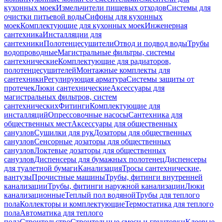
кухонных моек
Измельчители пищевых отходов
Системы для
очистки питьевой воды
Сифоны для кухонных
моек
Комплектующие для кухонных моек
Инженерная
сантехника
Инсталляции для
сантехники
Полотенцесушители
Отвод и подвод воды
Трубы
водопроводные
Магистральные фильтры, системы
сантехнические
Комплектующие для радиаторов,
полотенцесушителей
Монтажные комплекты для
сантехники
Регулирующая арматура
Системы защиты от
протечек
Люки сантехнические
Аксессуары для
магистральных фильтров, систем
сантехнических
Фитинги
Комплектующие для
инсталляций
Опрессовочные насосы
Сантехника для
общественных мест
Аксессуары для общественных
санузлов
Сушилки для рук
Дозаторы для общественных
санузлов
Сенсорные дозаторы для общественных
санузлов
Локтевые дозаторы для общественных
санузлов
Диспенсеры для бумажных полотенец
Диспенсеры
для туалетной бумаги
Канализация
Тросы сантехнические,
вантузы
Прочистные машины
Трубы, фитинги внутренней
канализации
Трубы, фитинги наружной канализации
Люки
канализационные
Теплый пол водяной
Трубы для теплого
пола
Коллекторы и комплектующие
Термостатика для теплого
пола
Автоматика для теплого
пола
Строительство
Строительные смеси и грунтовки
Клеевые