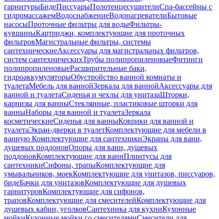
гарнитуры
Биде
Писсуары
Полотенцесушители
Спа-бассейны с
гидромассажем
Водоснабжение
Водонагреватели
Бытовые
насосы
Проточные фильтры для воды
Фильтры-
кувшины
Картриджи, комплектующие для проточных
фильтров
Магистральные фильтры, системы
сантехнические
Аксессуары для магистральных фильтров,
систем сантехнических
Трубы полипропиленовые
Фитинги
полипропиленовые
Расширительные баки,
гидроаккумуляторы
Обустройство ванной комнаты и
туалета
Мебель для ванной
Зеркала для ванной
Аксессуары для
ванной и туалета
Сиденья и чехлы для унитаза
Шторки,
карнизы для ванны
Стеклянные, пластиковые шторки для
ванны
Наборы для ванной и туалета
Зеркала
косметические
Сиденья для ванны
Коврики для ванной и
туалета
Экран-дверки в туалет
Комплектующие для мебели в
ванную
Комплектующие для сантехники
Экраны для ванн,
душевых поддонов
Опоры для ванн, душевых
поддонов
Комплектующие для ванн
Плинтусы для
сантехники
Сифоны, трапы
Комплектующие для
умывальников, моек
Комплектующие для унитазов, писсуаров,
биде
Бачки для унитазов
Комплектующие для душевых
гарнитуров
Комплектующие для сифонов,
трапов
Комплектующие для смесителей
Комплектующие для
душевых кабин, уголков
Сантехника для кухни
Кухонные
мойки
Кухонные мойки со смесителями
Смесители для