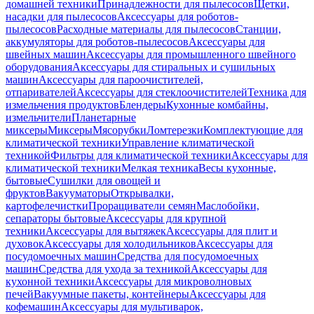
домашней техники
Принадлежности для пылесосов
Щетки,
насадки для пылесосов
Аксессуары для роботов-
пылесосов
Расходные материалы для пылесосов
Станции,
аккумуляторы для роботов-пылесосов
Аксессуары для
швейных машин
Аксессуары для промышленного швейного
оборудования
Аксессуары для стиральных и сушильных
машин
Аксессуары для пароочистителей,
отпаривателей
Аксессуары для стеклоочистителей
Техника для
измельчения продуктов
Блендеры
Кухонные комбайны,
измельчители
Планетарные
миксеры
Миксеры
Мясорубки
Ломтерезки
Комплектующие для
климатической техники
Управление климатической
техникой
Фильтры для климатической техники
Аксессуары для
климатической техники
Мелкая техника
Весы кухонные,
бытовые
Сушилки для овощей и
фруктов
Вакууматоры
Открывалки,
картофелечистки
Проращиватели семян
Маслобойки,
сепараторы бытовые
Аксессуары для крупной
техники
Аксессуары для вытяжек
Аксессуары для плит и
духовок
Аксессуары для холодильников
Аксессуары для
посудомоечных машин
Средства для посудомоечных
машин
Средства для ухода за техникой
Аксессуары для
кухонной техники
Аксессуары для микроволновых
печей
Вакуумные пакеты, контейнеры
Аксессуары для
кофемашин
Аксессуары для мультиварок,