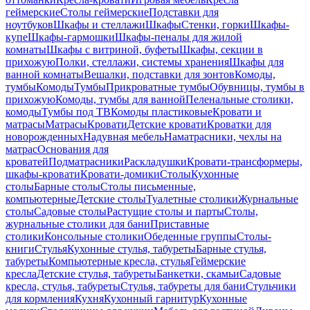
геймерские
Столы геймерские
Подставки для
ноутбуков
Шкафы и стеллажи
Шкафы
Стенки, горки
Шкафы-
купе
Шкафы-гармошки
Шкафы-пеналы для жилой
комнаты
Шкафы с витриной, буфеты
Шкафы, секции в
прихожую
Полки, стеллажи, системы хранения
Шкафы для
ванной комнаты
Вешалки, подставки для зонтов
Комоды,
тумбы
Комоды
Тумбы
Прикроватные тумбы
Обувницы, тумбы в
прихожую
Комоды, тумбы для ванной
Пеленальные столики,
комоды
Тумбы под ТВ
Комоды пластиковые
Кровати и
матрасы
Матрасы
Кровати
Детские кровати
Кроватки для
новорожденных
Надувная мебель
Наматрасники, чехлы на
матрас
Основания для
кроватей
Подматрасники
Раскладушки
Кровати-трансформеры,
шкафы-кровати
Кровати-домики
Столы
Кухонные
столы
Барные столы
Столы письменные,
компьютерные
Детские столы
Туалетные столики
Журнальные
столы
Садовые столы
Растущие столы и парты
Столы,
журнальные столики для бани
Приставные
столики
Консольные столики
Обеденные группы
Столы-
книги
Стулья
Кухонные стулья, табуреты
Барные стулья,
табуреты
Компьютерные кресла, стулья
Геймерские
кресла
Детские стулья, табуреты
Банкетки, скамьи
Садовые
кресла, стулья, табуреты
Стулья, табуреты для бани
Стульчики
для кормления
Кухня
Кухонный гарнитур
Кухонные