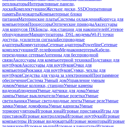
репликаторы
Интерактивные панели,
доски
Комплектующие
Жесткие диски, SSD
Оперативная
память
Видеокарты
Компьютерные блоки
питания
Материнские платы
Системы охлаждения
Корпуса для
компьютеров
Процессоры
Оптические приводы
Аксессуары
для корпусов ПК
Боксы, док-станции для накопителей
Сетевое
оборудование
Маршрутизаторы, DSL-модемы
Wi-Fi точки
доступа, усилители сигнала
Беспроводные
адаптеры
Коммутаторы
Сетевые адаптеры
Powerline
Сетевые
комплектующие
IP-телефония
Медиаконвертеры
Кабели,
переходники сетевые
Антенны для беспроводной
связи
Аксессуары для компьютерной техники
Подставки для
ноутбуков
Аксессуары для ноутбуков
Очки для
компьютера
Рюкзаки для ноутбуков
Сумки, чехлы для
ноутбуков
Средства для ухода за электроникой
Программное
обеспечение
Система Умный дом
Управление умным
домом
Умные колонки, станции
Умные камеры
видеонаблюдения
Умные датчики для дома
Умные
лампы
Умные выключатели
Умные розетки
Умные
светильники
Умные светодиодные ленты
Умные реле
Умные
замки
Умные домофоны
Умные карнизы
Умные
терморегуляторы
Игровая зона
Игровые приставки
Игры для
приставок
Игровые контроллеры
Игровые ноутбуки
Игровые
компьютеры
Игровые видеокарты
Игровые мониторы
Игровые
телевизоры
Игровые мыши
Игровые клавиатуры
Игровые