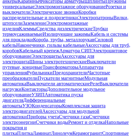
анкеры
Карабины
Фиксаторы арматуры
Шплинты
Пружины
универсальные
Электромонтажное оборудование
Розетки и
выключатели
Электрические звонки
Коробки
распределительные и подрозетники
Электропатроны
Вилки,
штепсели
Заземление
Электромонтажные
изделия
Клеммы
Средства диэлектрические
Трубки
термоусаживаемые
Изолирующие зажимы
Кабель и системы
для прокладки
Короба, трубы, металлорукав
Силовой
кабель
Наконечники, гильзы кабельные
Аксессуары для труб,
коробов
Кабельный крепеж
Арматура СИП
Электрощитовое
оборудование
Электрощиты
Аксессуары для
электрощита
Шины электротехнические
Выключатели
путевые, концевые
Трансформаторы
Аппаратура
управления
Рубильники
Предохранители
Частотные
преобразователи
Пускатели магнитные
Модульная
автоматика
Выключатели автоматические
Реле
Выключатели
нагрузки
Контакторы
Дополнительное модульное
оборудование
УЗИП
Автоматика пуска
двигателя
Дифференциальные
автоматы
УЗО
Конденсаторы
Комплексная защита
электродвигателей
Аксессуары для модульной
автоматики
Приборы учета
Счетчики газа
Счетчики
электроэнергии
Счетчики воды
Ремонт и отделка
Напольные
покрытия и
плитка
Плитка
Ламинат
Линолеум
Керамогранит
Спортивные