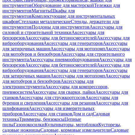
инструментов
Оборудование для мастерской
Тележки для
инструментов
Магниты
Шкафы для
инструментов
Комплектующие для инструментальных
шкафов
Стеллажи металлические
Стенды, держатели для
инструментов
Поддоны для инструментов
Аксессуары для
силовой и строительной техники
Аксессуары для
бензорезов
Аксессуары для бетоносмесителей
Аксессуары для
виброоборудования
Аксессуары для генераторов
Аксессуары
для затирочных машин
Аксессуары для мотопомп
Аксессуары
для мотобуров и бензобуров
Аксессуары для строительного
инструмента
Аксессуары пневмооборудования
Аксессуары для
бензорезов
Аксессуары для бетоносмесителей
Аксессуары для
виброоборудования
Аксессуары для генераторов
Аксессуары
для затирочных машин
Аксессуары для мотопомп
Аксессуары
для мотобуров и бензобуров
Аксессуары для
электроинструмента
Аксессуары для компрессоров,
пневмосистем
Аксессуары для сварки, пайки
Аксессуары для
станков
Аксессуары для стружкоотсосов
Аксессуары для
бурения и сверления
Аксессуары для резания
Аксессуары для
шлифования
Аксессуары для измерительных
приборов
Аксессуары для станков
Дом и сад
Садовая
техника
Триммеры, бензокосы
Цепные
пилы
Газонокосилки
Культиваторы, мотоблоки
Кусторезы,
садовые ножницы
Садовые, кормовые измельчители
Садовые