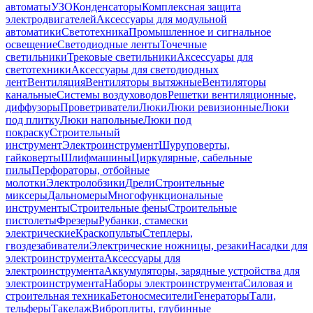
автоматы
УЗО
Конденсаторы
Комплексная защита
электродвигателей
Аксессуары для модульной
автоматики
Светотехника
Промышленное и сигнальное
освещение
Светодиодные ленты
Точечные
светильники
Трековые светильники
Аксессуары для
светотехники
Аксессуары для светодиодных
лент
Вентиляция
Вентиляторы вытяжные
Вентиляторы
канальные
Системы воздуховодов
Решетки вентиляционные,
диффузоры
Проветриватели
Люки
Люки ревизионные
Люки
под плитку
Люки напольные
Люки под
покраску
Строительный
инструмент
Электроинструмент
Шуруповерты,
гайковерты
Шлифмашины
Циркулярные, сабельные
пилы
Перфораторы, отбойные
молотки
Электролобзики
Дрели
Строительные
миксеры
Дальномеры
Многофункциональные
инструменты
Строительные фены
Строительные
пистолеты
Фрезеры
Рубанки, стамески
электрические
Краскопульты
Степлеры,
гвоздезабиватели
Электрические ножницы, резаки
Насадки для
электроинструмента
Аксессуары для
электроинструмента
Аккумуляторы, зарядные устройства для
электроинструмента
Наборы электроинструмента
Силовая и
строительная техника
Бетоносмесители
Генераторы
Тали,
тельферы
Такелаж
Виброплиты, глубинные