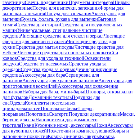
газетницы
Свечи, подсвечники
Предметы интерьера
Ширмы
декоративные
Посуда для выпечки, запекания
Формы для
выпечки, запекания
Посуда для запекания
Аксессуары для
выпечки
Бумага, фольга, рукава для выпечки
Бытовая
химия
Средства для стирки
Средства для посудомоечных
машин
Универсальные, специальные чистящие
средства
Чистящие средства для стекол и зеркал
Чистящие
средства для ванной и туалета
Чистящие средства для
кухни
Средства для мытья посуды
Чистящие средства для
мебели
Чистящие средства для напольных покрытий и
ковров
Средства для ухода за техникой
Освежители
воздуха
Средства от насекомых
Средства ухода за
одеждой
Средства ухода за обувью
Дезинфицирующие
средства
Аксессуары для бара
Сервировка для
напитков
Аксессуары для хранения напитков
Аксессуары для
приготовления коктейлей
Аксессуары для охлаждения
напитков
Наборы для бара, мини-бары
Штопоры, открывалки
для бутылок
Домашний текстиль
Подушки для
сна
Одеяла
Комплекты постельных
принадлежностей
Постельное белье
Пледы,
покрывала
Полотенца
Скатерти
Подушки декоративные
Маски,
беруши для сна
Наполнители для домашнего
текстиля
Ткани
Кухонные ножи, аксессуары
Ножи
Аксессуары
для кухонных ножей
Ножеточки и комплектующие
Ковры и
напольные покрытия
Ковры, циновки, шкуры
Ковры,