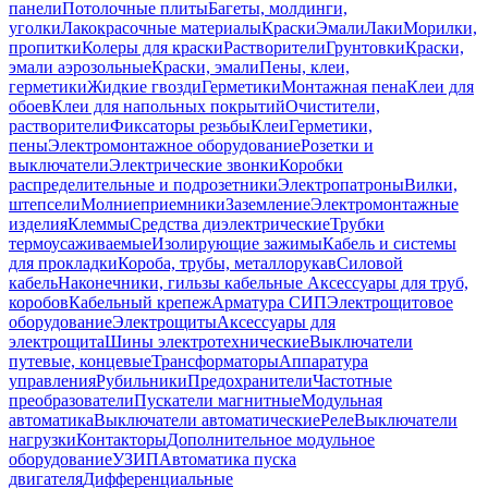
панели
Потолочные плиты
Багеты, молдинги,
уголки
Лакокрасочные материалы
Краски
Эмали
Лаки
Морилки,
пропитки
Колеры для краски
Растворители
Грунтовки
Краски,
эмали аэрозольные
Краски, эмали
Пены, клеи,
герметики
Жидкие гвозди
Герметики
Монтажная пена
Клеи для
обоев
Клеи для напольных покрытий
Очистители,
растворители
Фиксаторы резьбы
Клеи
Герметики,
пены
Электромонтажное оборудование
Розетки и
выключатели
Электрические звонки
Коробки
распределительные и подрозетники
Электропатроны
Вилки,
штепсели
Молниеприемники
Заземление
Электромонтажные
изделия
Клеммы
Средства диэлектрические
Трубки
термоусаживаемые
Изолирующие зажимы
Кабель и системы
для прокладки
Короба, трубы, металлорукав
Силовой
кабель
Наконечники, гильзы кабельные
Аксессуары для труб,
коробов
Кабельный крепеж
Арматура СИП
Электрощитовое
оборудование
Электрощиты
Аксессуары для
электрощита
Шины электротехнические
Выключатели
путевые, концевые
Трансформаторы
Аппаратура
управления
Рубильники
Предохранители
Частотные
преобразователи
Пускатели магнитные
Модульная
автоматика
Выключатели автоматические
Реле
Выключатели
нагрузки
Контакторы
Дополнительное модульное
оборудование
УЗИП
Автоматика пуска
двигателя
Дифференциальные