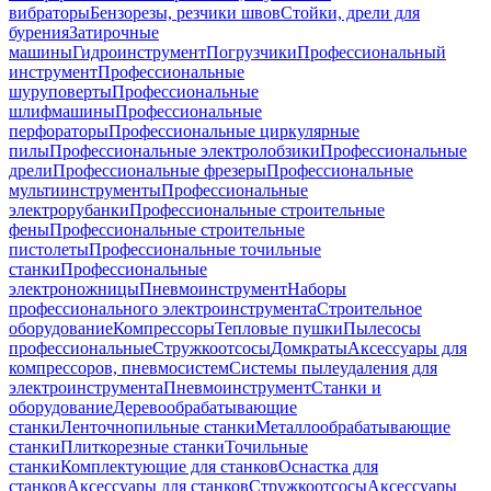
вибраторы
Бензорезы, резчики швов
Стойки, дрели для
бурения
Затирочные
машины
Гидроинструмент
Погрузчики
Профессиональный
инструмент
Профессиональные
шуруповерты
Профессиональные
шлифмашины
Профессиональные
перфораторы
Профессиональные циркулярные
пилы
Профессиональные электролобзики
Профессиональные
дрели
Профессиональные фрезеры
Профессиональные
мультиинструменты
Профессиональные
электрорубанки
Профессиональные строительные
фены
Профессиональные строительные
пистолеты
Профессиональные точильные
станки
Профессиональные
электроножницы
Пневмоинструмент
Наборы
профессионального электроинструмента
Строительное
оборудование
Компрессоры
Тепловые пушки
Пылесосы
профессиональные
Стружкоотсосы
Домкраты
Аксессуары для
компрессоров, пневмосистем
Системы пылеудаления для
электроинструмента
Пневмоинструмент
Станки и
оборудование
Деревообрабатывающие
станки
Ленточнопильные станки
Металлообрабатывающие
станки
Плиткорезные станки
Точильные
станки
Комплектующие для станков
Оснастка для
станков
Аксессуары для станков
Стружкоотсосы
Аксессуары