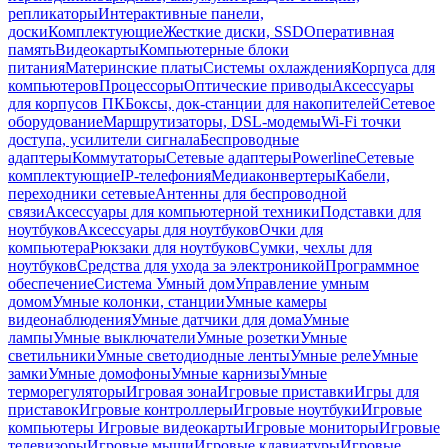
репликаторы
Интерактивные панели,
доски
Комплектующие
Жесткие диски, SSD
Оперативная
память
Видеокарты
Компьютерные блоки
питания
Материнские платы
Системы охлаждения
Корпуса для
компьютеров
Процессоры
Оптические приводы
Аксессуары
для корпусов ПК
Боксы, док-станции для накопителей
Сетевое
оборудование
Маршрутизаторы, DSL-модемы
Wi-Fi точки
доступа, усилители сигнала
Беспроводные
адаптеры
Коммутаторы
Сетевые адаптеры
Powerline
Сетевые
комплектующие
IP-телефония
Медиаконвертеры
Кабели,
переходники сетевые
Антенны для беспроводной
связи
Аксессуары для компьютерной техники
Подставки для
ноутбуков
Аксессуары для ноутбуков
Очки для
компьютера
Рюкзаки для ноутбуков
Сумки, чехлы для
ноутбуков
Средства для ухода за электроникой
Программное
обеспечение
Система Умный дом
Управление умным
домом
Умные колонки, станции
Умные камеры
видеонаблюдения
Умные датчики для дома
Умные
лампы
Умные выключатели
Умные розетки
Умные
светильники
Умные светодиодные ленты
Умные реле
Умные
замки
Умные домофоны
Умные карнизы
Умные
терморегуляторы
Игровая зона
Игровые приставки
Игры для
приставок
Игровые контроллеры
Игровые ноутбуки
Игровые
компьютеры
Игровые видеокарты
Игровые мониторы
Игровые
телевизоры
Игровые мыши
Игровые клавиатуры
Игровые