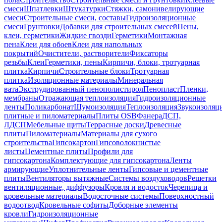
смеси
Шпатлевки
Штукатурки
Стяжки, самонивелирующие
смеси
Строительные смеси, составы
Гидроизоляционные
смеси
Грунтовки
Добавки для строительных смесей
Пены,
клеи, герметики
Жидкие гвозди
Герметики
Монтажная
пена
Клеи для обоев
Клеи для напольных
покрытий
Очистители, растворители
Фиксаторы
резьбы
Клеи
Герметики, пены
Кирпичи, блоки, тротуарная
плитка
Кирпичи
Строительные блоки
Тротуарная
плитка
Изоляционные материалы
Минеральная
вата
Экструдированный пенополистирол
Пенопласт
Пленки,
мембраны
Отражающая теплоизоляция
Гидроизоляционные
ленты
Поликарбонат
Шумоизоляция
Теплоизоляция
Звукоизоляц
плитные и пиломатериалы
Плиты OSB
Фанера
ДСП,
ЛДСП
Мебельные щиты
Террасные доски
Древесные
плиты
Пиломатериалы
Материалы для сухого
строительства
Гипсокартон
Гипсоволокнистые
листы
Цементные плиты
Профили для
гипсокартона
Комплектующие для гипсокартона
Ленты
армирующие
Уплотнительные ленты
Гипсовые и цементные
плиты
Вентиляторы вытяжные
Системы воздуховодов
Решетки
вентиляционные, диффузоры
Кровля и водосток
Черепица и
кровельные материалы
Водосточные системы
Поверхностный
водоотвод
Кровельные софиты
Доборные элементы
кровли
Гидроизоляционные