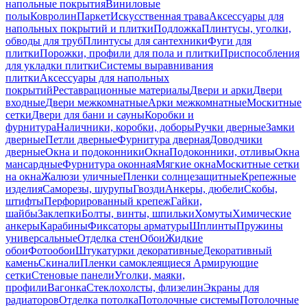
напольные покрытия
Виниловые
полы
Ковролин
Паркет
Искусственная трава
Аксессуары для
напольных покрытий и плитки
Подложка
Плинтусы, уголки,
обводы для труб
Плинтусы для сантехники
Фуги для
плитки
Порожки, профили для пола и плитки
Приспособления
для укладки плитки
Системы выравнивания
плитки
Аксессуары для напольных
покрытий
Реставрационные материалы
Двери и арки
Двери
входные
Двери межкомнатные
Арки межкомнатные
Москитные
сетки
Двери для бани и сауны
Коробки и
фурнитура
Наличники, коробки, доборы
Ручки дверные
Замки
дверные
Петли дверные
Фурнитура дверная
Доводчики
дверные
Окна и подоконники
Окна
Подоконники, отливы
Окна
мансардные
Фурнитура оконная
Мягкие окна
Москитные сетки
на окна
Жалюзи уличные
Пленки солнцезащитные
Крепежные
изделия
Саморезы, шурупы
Гвозди
Анкеры, дюбели
Скобы,
штифты
Перфорированный крепеж
Гайки,
шайбы
Заклепки
Болты, винты, шпильки
Хомуты
Химические
анкеры
Карабины
Фиксаторы арматуры
Шплинты
Пружины
универсальные
Отделка стен
Обои
Жидкие
обои
Фотообои
Штукатурки декоративные
Декоративный
камень
Скинали
Пленки самоклеящиеся
Армирующие
сетки
Стеновые панели
Уголки, маяки,
профили
Вагонка
Стеклохолсты, флизелин
Экраны для
радиаторов
Отделка потолка
Потолочные системы
Потолочные