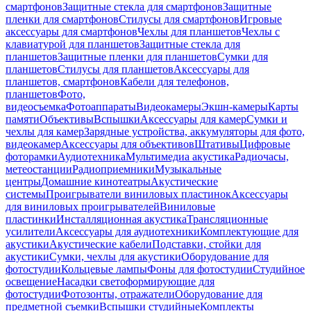
смартфонов
Защитные стекла для смартфонов
Защитные
пленки для смартфонов
Стилусы для смартфонов
Игровые
аксессуары для смартфонов
Чехлы для планшетов
Чехлы с
клавиатурой для планшетов
Защитные стекла для
планшетов
Защитные пленки для планшетов
Сумки для
планшетов
Стилусы для планшетов
Аксессуары для
планшетов, смартфонов
Кабели для телефонов,
планшетов
Фото,
видеосъемка
Фотоаппараты
Видеокамеры
Экшн-камеры
Карты
памяти
Объективы
Вспышки
Аксессуары для камер
Сумки и
чехлы для камер
Зарядные устройства, аккумуляторы для фото,
видеокамер
Аксессуары для объективов
Штативы
Цифровые
фоторамки
Аудиотехника
Мультимедиа акустика
Радиочасы,
метеостанции
Радиоприемники
Музыкальные
центры
Домашние кинотеатры
Акустические
системы
Проигрыватели виниловых пластинок
Аксессуары
для виниловых проигрывателей
Виниловые
пластинки
Инсталляционная акустика
Трансляционные
усилители
Аксессуары для аудиотехники
Комплектующие для
акустики
Акустические кабели
Подставки, стойки для
акустики
Сумки, чехлы для акустики
Оборудование для
фотостудии
Кольцевые лампы
Фоны для фотостудии
Студийное
освещение
Насадки светоформирующие для
фотостудии
Фотозонты, отражатели
Оборудование для
предметной съемки
Вспышки студийные
Комплекты