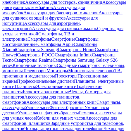
хлебопечек
Аксессуары для тостеров, сэндвичниц
Аксессуары
для кухонных комбайнов
Аксессуары для
мясорубок
Аксессуары для блендеров, миксеров
Аксессуары
для сушилок овощей и фруктов
Аксессуары для
йогуртниц
Аксессуары для аэрогрилей,
электрогрилей
Аксессуары для соковыжималок
Средства для
ухода за техникой
Смартфоны, ТВ и
электроника
Смартфоны
Смартфоны
Смартфоны
восстановленные
Смартфоны Apple
Смартфоны
Xiaomi
Смартфоны Samsung
Смартфоны Honor
Смартфоны
Huawei
Смартфоны POCO
Смартфоны Infinix
Смартфоны
Tecno
Смартфоны Realme
Смартфоны Samsung Galaxy S26
series
Кнопочные телефоны
Складные смартфоны
Телевизоры,
мониторы
Телевизоры
Мониторы
Мониторы-телевизоры
ТВ-
приставки и медиаплееры
Проекторы
Проекционные
экраны
Профессиональные дисплеи
Планшеты, электронные
книги
Планшеты
Электронные книги
Графические
планшеты
Блокноты электронные
Чехлы, бамперы для
планшетов
Аксессуары для планшетов,
смартфонов
Аксессуары для электронных книг
Смарт-часы,
аксессуары
Умные часы
Фитнес-браслеты
Умные часы
детские
Умные часы, фитнес-браслеты
Ремешки, аксессуары
для умных часов
Кабели для умных часов
Аксессуары для
смартфонов, планшетов
Зарядные устройства для телефонов,
планшетов
Чехлы, защитные стекла для телефонов
Чехлы для