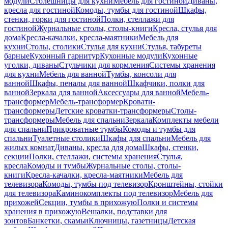
модули
Столешницы для кухни
Мебель для гостиной
Диваны,
кресла для гостиной
Комоды, тумбы для гостиной
Шкафы,
стенки, горки для гостиной
Полки, стеллажи для
гостиной
Журнальные столы, столы-книги
Кресла, стулья для
дома
Кресла-качалки, кресла-маятники
Мебель для
кухни
Столы, столики
Стулья для кухни
Стулья, табуреты
барные
Кухонный гарнитур
Кухонные модули
Кухонные
уголки, диваны
Стульчики для кормления
Системы хранения
для кухни
Мебель для ванной
Тумбы, консоли для
ванной
Шкафы, пеналы для ванной
Шкафчики, полки для
ванной
Зеркала для ванной
Аксессуары для ванной
Мебель-
трансформер
Мебель-трансформер
Кровати-
трансформеры
Детские кроватки-трансформеры
Столы-
трансформеры
Мебель для спальни
Зеркала
Комплекты мебели
для спальни
Прикроватные тумбы
Комоды и тумбы для
спальни
Туалетные столики
Шкафы для спальни
Мебель для
жилых комнат
Диваны, кресла для дома
Шкафы, стенки,
секции
Полки, стеллажи, системы хранения
Стулья,
кресла
Комоды и тумбы
Журнальные столы, столы-
книги
Кресла-качалки, кресла-маятники
Мебель для
телевизора
Комоды, тумбы под телевизор
Кронштейны, стойки
для телевизора
Каминокомплекты под телевизор
Мебель для
прихожей
Секции, тумбы в прихожую
Полки и системы
хранения в прихожую
Вешалки, подставки для
зонтов
Банкетки, скамьи
Ключницы, газетницы
Детская