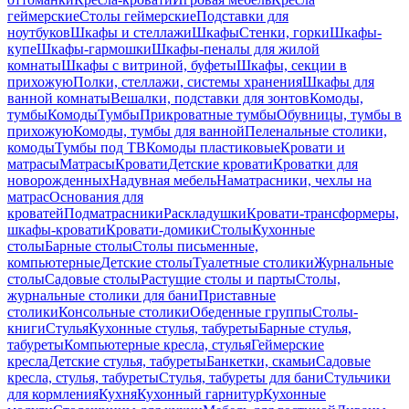
геймерские
Столы геймерские
Подставки для
ноутбуков
Шкафы и стеллажи
Шкафы
Стенки, горки
Шкафы-
купе
Шкафы-гармошки
Шкафы-пеналы для жилой
комнаты
Шкафы с витриной, буфеты
Шкафы, секции в
прихожую
Полки, стеллажи, системы хранения
Шкафы для
ванной комнаты
Вешалки, подставки для зонтов
Комоды,
тумбы
Комоды
Тумбы
Прикроватные тумбы
Обувницы, тумбы в
прихожую
Комоды, тумбы для ванной
Пеленальные столики,
комоды
Тумбы под ТВ
Комоды пластиковые
Кровати и
матрасы
Матрасы
Кровати
Детские кровати
Кроватки для
новорожденных
Надувная мебель
Наматрасники, чехлы на
матрас
Основания для
кроватей
Подматрасники
Раскладушки
Кровати-трансформеры,
шкафы-кровати
Кровати-домики
Столы
Кухонные
столы
Барные столы
Столы письменные,
компьютерные
Детские столы
Туалетные столики
Журнальные
столы
Садовые столы
Растущие столы и парты
Столы,
журнальные столики для бани
Приставные
столики
Консольные столики
Обеденные группы
Столы-
книги
Стулья
Кухонные стулья, табуреты
Барные стулья,
табуреты
Компьютерные кресла, стулья
Геймерские
кресла
Детские стулья, табуреты
Банкетки, скамьи
Садовые
кресла, стулья, табуреты
Стулья, табуреты для бани
Стульчики
для кормления
Кухня
Кухонный гарнитур
Кухонные