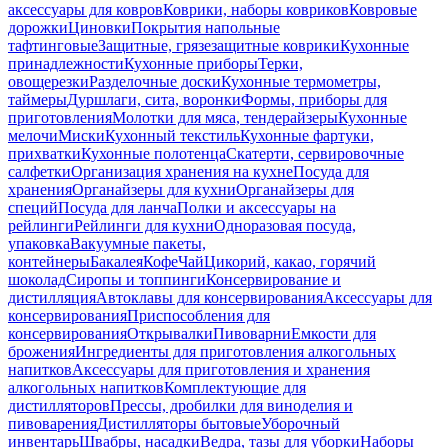
аксессуары для ковров
Коврики, наборы ковриков
Ковровые
дорожки
Циновки
Покрытия напольные
тафтинговые
Защитные, грязезащитные коврики
Кухонные
принадлежности
Кухонные приборы
Терки,
овощерезки
Разделочные доски
Кухонные термометры,
таймеры
Дуршлаги, сита, воронки
Формы, приборы для
приготовления
Молотки для мяса, тендерайзеры
Кухонные
мелочи
Миски
Кухонный текстиль
Кухонные фартуки,
прихватки
Кухонные полотенца
Скатерти, сервировочные
салфетки
Организация хранения на кухне
Посуда для
хранения
Органайзеры для кухни
Органайзеры для
специй
Посуда для ланча
Полки и аксессуары на
рейлинги
Рейлинги для кухни
Одноразовая посуда,
упаковка
Вакуумные пакеты,
контейнеры
Бакалея
Кофе
Чай
Цикорий, какао, горячий
шоколад
Сиропы и топпинги
Консервирование и
дистилляция
Автоклавы для консервирования
Аксессуары для
консервирования
Приспособления для
консервирования
Открывалки
Пивоварни
Емкости для
брожения
Ингредиенты для приготовления алкогольных
напитков
Аксессуары для приготовления и хранения
алкогольных напитков
Комплектующие для
дистилляторов
Прессы, дробилки для виноделия и
пивоварения
Дистилляторы бытовые
Уборочный
инвентарь
Швабры, насадки
Ведра, тазы для уборки
Наборы