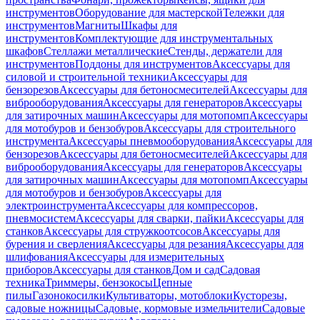
инструментов
Оборудование для мастерской
Тележки для
инструментов
Магниты
Шкафы для
инструментов
Комплектующие для инструментальных
шкафов
Стеллажи металлические
Стенды, держатели для
инструментов
Поддоны для инструментов
Аксессуары для
силовой и строительной техники
Аксессуары для
бензорезов
Аксессуары для бетоносмесителей
Аксессуары для
виброоборудования
Аксессуары для генераторов
Аксессуары
для затирочных машин
Аксессуары для мотопомп
Аксессуары
для мотобуров и бензобуров
Аксессуары для строительного
инструмента
Аксессуары пневмооборудования
Аксессуары для
бензорезов
Аксессуары для бетоносмесителей
Аксессуары для
виброоборудования
Аксессуары для генераторов
Аксессуары
для затирочных машин
Аксессуары для мотопомп
Аксессуары
для мотобуров и бензобуров
Аксессуары для
электроинструмента
Аксессуары для компрессоров,
пневмосистем
Аксессуары для сварки, пайки
Аксессуары для
станков
Аксессуары для стружкоотсосов
Аксессуары для
бурения и сверления
Аксессуары для резания
Аксессуары для
шлифования
Аксессуары для измерительных
приборов
Аксессуары для станков
Дом и сад
Садовая
техника
Триммеры, бензокосы
Цепные
пилы
Газонокосилки
Культиваторы, мотоблоки
Кусторезы,
садовые ножницы
Садовые, кормовые измельчители
Садовые