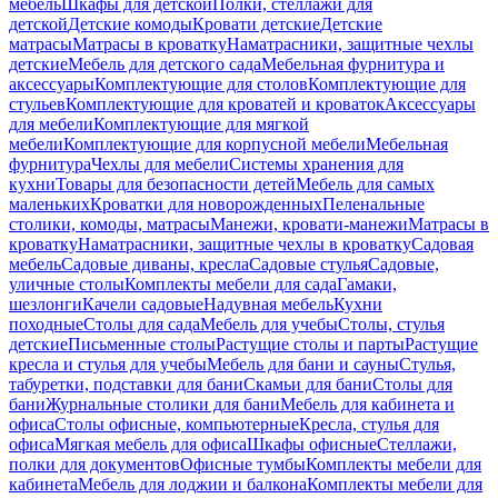
мебель
Шкафы для детской
Полки, стеллажи для
детской
Детские комоды
Кровати детские
Детские
матрасы
Матрасы в кроватку
Наматрасники, защитные чехлы
детские
Мебель для детского сада
Мебельная фурнитура и
аксессуары
Комплектующие для столов
Комплектующие для
стульев
Комплектующие для кроватей и кроваток
Аксессуары
для мебели
Комплектующие для мягкой
мебели
Комплектующие для корпусной мебели
Мебельная
фурнитура
Чехлы для мебели
Системы хранения для
кухни
Товары для безопасности детей
Мебель для самых
маленьких
Кроватки для новорожденных
Пеленальные
столики, комоды, матрасы
Манежи, кровати-манежи
Матрасы в
кроватку
Наматрасники, защитные чехлы в кроватку
Садовая
мебель
Садовые диваны, кресла
Садовые стулья
Садовые,
уличные столы
Комплекты мебели для сада
Гамаки,
шезлонги
Качели садовые
Надувная мебель
Кухни
походные
Столы для сада
Мебель для учебы
Столы, стулья
детские
Письменные столы
Растущие столы и парты
Растущие
кресла и стулья для учебы
Мебель для бани и сауны
Стулья,
табуретки, подставки для бани
Скамьи для бани
Столы для
бани
Журнальные столики для бани
Мебель для кабинета и
офиса
Столы офисные, компьютерные
Кресла, стулья для
офиса
Мягкая мебель для офиса
Шкафы офисные
Стеллажи,
полки для документов
Офисные тумбы
Комплекты мебели для
кабинета
Мебель для лоджии и балкона
Комплекты мебели для