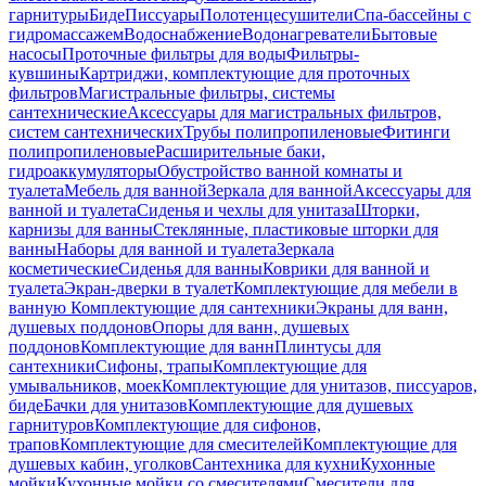
гарнитуры
Биде
Писсуары
Полотенцесушители
Спа-бассейны с
гидромассажем
Водоснабжение
Водонагреватели
Бытовые
насосы
Проточные фильтры для воды
Фильтры-
кувшины
Картриджи, комплектующие для проточных
фильтров
Магистральные фильтры, системы
сантехнические
Аксессуары для магистральных фильтров,
систем сантехнических
Трубы полипропиленовые
Фитинги
полипропиленовые
Расширительные баки,
гидроаккумуляторы
Обустройство ванной комнаты и
туалета
Мебель для ванной
Зеркала для ванной
Аксессуары для
ванной и туалета
Сиденья и чехлы для унитаза
Шторки,
карнизы для ванны
Стеклянные, пластиковые шторки для
ванны
Наборы для ванной и туалета
Зеркала
косметические
Сиденья для ванны
Коврики для ванной и
туалета
Экран-дверки в туалет
Комплектующие для мебели в
ванную
Комплектующие для сантехники
Экраны для ванн,
душевых поддонов
Опоры для ванн, душевых
поддонов
Комплектующие для ванн
Плинтусы для
сантехники
Сифоны, трапы
Комплектующие для
умывальников, моек
Комплектующие для унитазов, писсуаров,
биде
Бачки для унитазов
Комплектующие для душевых
гарнитуров
Комплектующие для сифонов,
трапов
Комплектующие для смесителей
Комплектующие для
душевых кабин, уголков
Сантехника для кухни
Кухонные
мойки
Кухонные мойки со смесителями
Смесители для