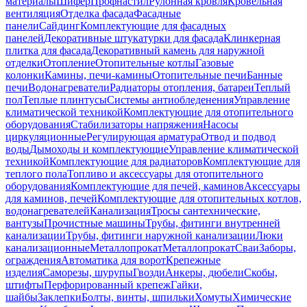
материалы
Шифер
Профнастил
Рулонная кровля
Кровельная
вентиляция
Отделка фасада
Фасадные
панели
Сайдинг
Комплектующие для фасадных
панелей
Декоративные штукатурки для фасада
Клинкерная
плитка для фасада
Декоративный камень для наружной
отделки
Отопление
Отопительные котлы
Газовые
колонки
Камины, печи-камины
Отопительные печи
Банные
печи
Водонагреватели
Радиаторы отопления, батареи
Теплый
пол
Теплые плинтусы
Системы антиобледенения
Управление
климатической техникой
Комплектующие для отопительного
оборудования
Стабилизаторы напряжения
Насосы
циркуляционные
Регулирующая арматура
Отвод и подвод
воды
Дымоходы и комплектующие
Управление климатической
техникой
Комплектующие для радиаторов
Комплектующие для
теплого пола
Топливо и аксессуары для отопительного
оборудования
Комплектующие для печей, каминов
Аксессуары
для каминов, печей
Комплектующие для отопительных котлов,
водонагревателей
Канализация
Тросы сантехнические,
вантузы
Прочистные машины
Трубы, фитинги внутренней
канализации
Трубы, фитинги наружной канализации
Люки
канализационные
Металлопрокат
Металлопрокат
Сваи
Заборы,
ограждения
Автоматика для ворот
Крепежные
изделия
Саморезы, шурупы
Гвозди
Анкеры, дюбели
Скобы,
штифты
Перфорированный крепеж
Гайки,
шайбы
Заклепки
Болты, винты, шпильки
Хомуты
Химические