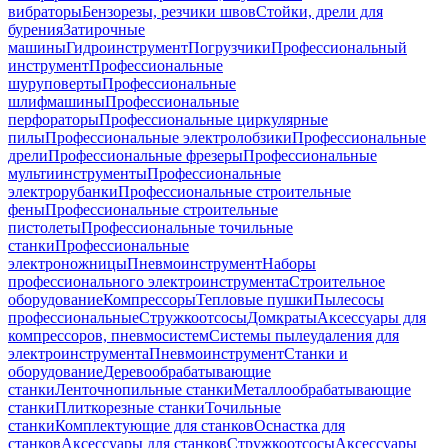
вибраторы
Бензорезы, резчики швов
Стойки, дрели для
бурения
Затирочные
машины
Гидроинструмент
Погрузчики
Профессиональный
инструмент
Профессиональные
шуруповерты
Профессиональные
шлифмашины
Профессиональные
перфораторы
Профессиональные циркулярные
пилы
Профессиональные электролобзики
Профессиональные
дрели
Профессиональные фрезеры
Профессиональные
мультиинструменты
Профессиональные
электрорубанки
Профессиональные строительные
фены
Профессиональные строительные
пистолеты
Профессиональные точильные
станки
Профессиональные
электроножницы
Пневмоинструмент
Наборы
профессионального электроинструмента
Строительное
оборудование
Компрессоры
Тепловые пушки
Пылесосы
профессиональные
Стружкоотсосы
Домкраты
Аксессуары для
компрессоров, пневмосистем
Системы пылеудаления для
электроинструмента
Пневмоинструмент
Станки и
оборудование
Деревообрабатывающие
станки
Ленточнопильные станки
Металлообрабатывающие
станки
Плиткорезные станки
Точильные
станки
Комплектующие для станков
Оснастка для
станков
Аксессуары для станков
Стружкоотсосы
Аксессуары