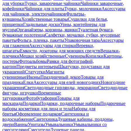
для уборки
Турки, заварочные чайники
Чайники заварочные,
кофейники
Чайники для плиты
Турки, молочники
Аксессуары
для чайников, электрочайников
Фильтры-
кувшины
Хозяйственные товары
Сушилки для белья,
прищепки
Гладильные доски
Урны, контейнеры для
мусора
Органайзеры, корзины, ящики
Туалетная бумага,
бумажные полотенца
Салфетки, мочалки, губки, мусорные
пакеты
Фольга, пленка, пакеты
Упаковочная тара
Аксессуары
для глажения
Аксессуары для стирки
Веревки,
шпагаты
Емкости, дозаторы для моющих средств
Вешалки-
плечики
Мешки хозяйственные
Сувениры
Копилки
Картины,
постеры
Фотоальбомы
Рамки для фотографий,
картин
Предметы интерьера
Шкатулки, подставки для
украшений
Статуэтки
Магниты
сувенирные
Иконы
Праздничный декор
Товары для
праздника
Елки
Аксессуары для елей новогодних
Новогодние
украшения
Светодиодные гирлянды, декорации
Светодиодные
фигуры, игрушки
Временные
татуировки
Фотобутафория
Товары для
маскарада
Подарки
Подарки, подарочные наборы
Подарочные
наборы косметики для лица и тела
Наборы для
бритья
Оформление подарков
Сантехника и
водоснабжение
Сантехника
Душевые кабины, поддоны,
двери
Ванны
Унитазы
Умывальники
Умывальники со
смесителями
Смесители
Душевые панели,