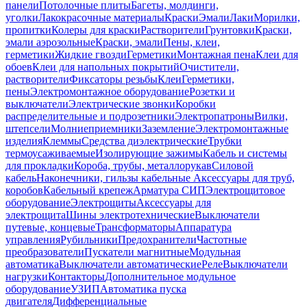
панели
Потолочные плиты
Багеты, молдинги,
уголки
Лакокрасочные материалы
Краски
Эмали
Лаки
Морилки,
пропитки
Колеры для краски
Растворители
Грунтовки
Краски,
эмали аэрозольные
Краски, эмали
Пены, клеи,
герметики
Жидкие гвозди
Герметики
Монтажная пена
Клеи для
обоев
Клеи для напольных покрытий
Очистители,
растворители
Фиксаторы резьбы
Клеи
Герметики,
пены
Электромонтажное оборудование
Розетки и
выключатели
Электрические звонки
Коробки
распределительные и подрозетники
Электропатроны
Вилки,
штепсели
Молниеприемники
Заземление
Электромонтажные
изделия
Клеммы
Средства диэлектрические
Трубки
термоусаживаемые
Изолирующие зажимы
Кабель и системы
для прокладки
Короба, трубы, металлорукав
Силовой
кабель
Наконечники, гильзы кабельные
Аксессуары для труб,
коробов
Кабельный крепеж
Арматура СИП
Электрощитовое
оборудование
Электрощиты
Аксессуары для
электрощита
Шины электротехнические
Выключатели
путевые, концевые
Трансформаторы
Аппаратура
управления
Рубильники
Предохранители
Частотные
преобразователи
Пускатели магнитные
Модульная
автоматика
Выключатели автоматические
Реле
Выключатели
нагрузки
Контакторы
Дополнительное модульное
оборудование
УЗИП
Автоматика пуска
двигателя
Дифференциальные