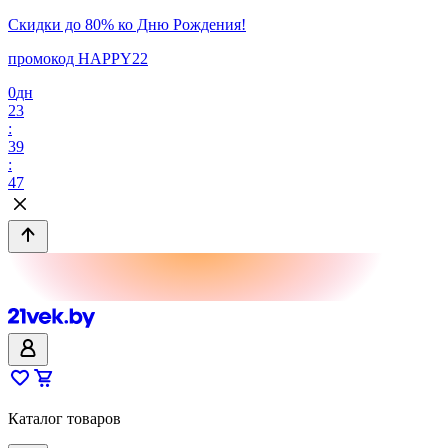
Скидки до 80% ко Дню Рождения!
промокод HAPPY22
0
дн
23
:
39
:
47
Каталог товаров