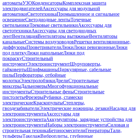
автоматы
УЗО
Конденсаторы
Комплексная защита
электродвигателей
Аксессуары для модульной
автоматики
Светотехника
Промышленное и сигнальное
освещение
Светодиодные ленты
Точечные
светильники
Трековые светильники
Аксессуары для
светотехники
Аксессуары для светодиодных
лент
Вентиляция
Вентиляторы вытяжные
Вентиляторы
канальные
Системы воздуховодов
Решетки вентиляционные,
диффузоры
Проветриватели
Люки
Люки ревизионные
Люки
под плитку
Люки напольные
Люки под
покраску
Строительный
инструмент
Электроинструмент
Шуруповерты,
гайковерты
Шлифмашины
Циркулярные, сабельные
пилы
Перфораторы, отбойные
молотки
Электролобзики
Дрели
Строительные
миксеры
Дальномеры
Многофункциональные
инструменты
Строительные фены
Строительные
пистолеты
Фрезеры
Рубанки, стамески
электрические
Краскопульты
Степлеры,
гвоздезабиватели
Электрические ножницы, резаки
Насадки для
электроинструмента
Аксессуары для
электроинструмента
Аккумуляторы, зарядные устройства для
электроинструмента
Наборы электроинструмента
Силовая и
строительная техника
Бетоносмесители
Генераторы
Тали,
тельферы
Такелаж
Виброплиты, глубинные