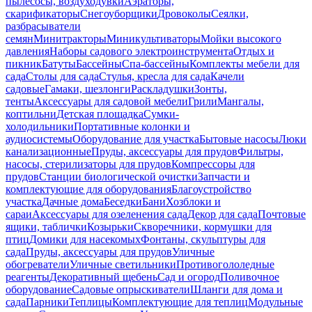
пылесосы, воздуходувки
Аэраторы,
скарификаторы
Снегоуборщики
Дровоколы
Сеялки,
разбрасыватели
семян
Минитракторы
Миникультиваторы
Мойки высокого
давления
Наборы садового электроинструмента
Отдых и
пикник
Батуты
Бассейны
Спа-бассейны
Комплекты мебели для
сада
Столы для сада
Стулья, кресла для сада
Качели
садовые
Гамаки, шезлонги
Раскладушки
Зонты,
тенты
Аксессуары для садовой мебели
Грили
Мангалы,
коптильни
Детская площадка
Сумки-
холодильники
Портативные колонки и
аудиосистемы
Оборудование для участка
Бытовые насосы
Люки
канализационные
Пруды, аксессуары для прудов
Фильтры,
насосы, стерилизаторы для прудов
Компрессоры для
прудов
Станции биологической очистки
Запчасти и
комплектующие для оборудования
Благоустройство
участка
Дачные дома
Беседки
Бани
Хозблоки и
сараи
Аксессуары для озеленения сада
Декор для сада
Почтовые
ящики, таблички
Козырьки
Скворечники, кормушки для
птиц
Домики для насекомых
Фонтаны, скульптуры для
сада
Пруды, аксессуары для прудов
Уличные
обогреватели
Уличные светильники
Противогололедные
реагенты
Декоративный щебень
Сад и огород
Поливочное
оборудование
Садовые опрыскиватели
Шланги для дома и
сада
Парники
Теплицы
Комплектующие для теплиц
Модульные