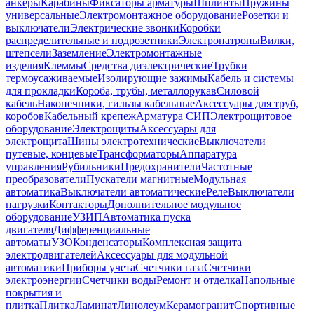
анкеры
Карабины
Фиксаторы арматуры
Шплинты
Пружины
универсальные
Электромонтажное оборудование
Розетки и
выключатели
Электрические звонки
Коробки
распределительные и подрозетники
Электропатроны
Вилки,
штепсели
Заземление
Электромонтажные
изделия
Клеммы
Средства диэлектрические
Трубки
термоусаживаемые
Изолирующие зажимы
Кабель и системы
для прокладки
Короба, трубы, металлорукав
Силовой
кабель
Наконечники, гильзы кабельные
Аксессуары для труб,
коробов
Кабельный крепеж
Арматура СИП
Электрощитовое
оборудование
Электрощиты
Аксессуары для
электрощита
Шины электротехнические
Выключатели
путевые, концевые
Трансформаторы
Аппаратура
управления
Рубильники
Предохранители
Частотные
преобразователи
Пускатели магнитные
Модульная
автоматика
Выключатели автоматические
Реле
Выключатели
нагрузки
Контакторы
Дополнительное модульное
оборудование
УЗИП
Автоматика пуска
двигателя
Дифференциальные
автоматы
УЗО
Конденсаторы
Комплексная защита
электродвигателей
Аксессуары для модульной
автоматики
Приборы учета
Счетчики газа
Счетчики
электроэнергии
Счетчики воды
Ремонт и отделка
Напольные
покрытия и
плитка
Плитка
Ламинат
Линолеум
Керамогранит
Спортивные