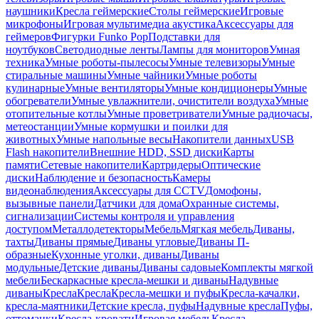
наушники
Кресла геймерские
Столы геймерские
Игровые
микрофоны
Игровая мультимедиа акустика
Аксессуары для
геймеров
Фигурки Funko Pop
Подставки для
ноутбуков
Светодиодные ленты
Лампы для мониторов
Умная
техника
Умные роботы-пылесосы
Умные телевизоры
Умные
стиральные машины
Умные чайники
Умные роботы
кулинарные
Умные вентиляторы
Умные кондиционеры
Умные
обогреватели
Умные увлажнители, очистители воздуха
Умные
отопительные котлы
Умные проветриватели
Умные радиочасы,
метеостанции
Умные кормушки и поилки для
животных
Умные напольные весы
Накопители данных
USB
Flash накопители
Внешние HDD, SSD диски
Карты
памяти
Сетевые накопители
Картридеры
Оптические
диски
Наблюдение и безопасность
Камеры
видеонаблюдения
Аксессуары для CCTV
Домофоны,
вызывные панели
Датчики для дома
Охранные системы,
сигнализации
Системы контроля и управления
доступом
Металлодетекторы
Мебель
Мягкая мебель
Диваны,
тахты
Диваны прямые
Диваны угловые
Диваны П-
образные
Кухонные уголки, диваны
Диваны
модульные
Детские диваны
Диваны садовые
Комплекты мягкой
мебели
Бескаркасные кресла-мешки и диваны
Надувные
диваны
Кресла
Кресла
Кресла-мешки и пуфы
Кресла-качалки,
кресла-маятники
Детские кресла, пуфы
Надувные кресла
Пуфы,
оттоманки
Кресла-кровати
Игровая мебель
Кресла