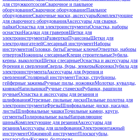
для стружкоотсосов
Сварочное и паяльное
оборудование
Сварочное оборудование
Паяльное
оборудование
Сварочные маски, аксессуары
Комплектующие
для сварочного оборудования
Аксессуары для сварки,
пайки
Оснастка для электроинструмента
Оснастка, наборы
оснастки
Насадки для граверов
Щетки для
электроинструмента
Развертки
Пуансоны
Щетки для
электродвигателей
Слесарный инструмент
Наборы
инструментов
Головки, биты
Гаечные ключи
Отвертки, наборы
отверток
Ножницы слесарные
Клещи строительные
Зубила,
керны, выколотки
Щетки слесарные
Оснастка и аксессуары для
бурения и сверления
Сверла, буры, зенкеры
Коронки
Зубила для
электроинструмента
Аксессуары для бурения и
сверления
Столярный инструмент
Тиски, струбцины,
гейферные зажимы
Ручные пилы, ножовки
Молотки, кувалды,
киянки
Напильники
Ручные стамески
Рубанки, рашпили
ручные
Оснастка и аксессуары для резания и
шлифования
Отрезные, пильные диски
Пильные полотна для
электроинструмента
Фрезы
Шлифовальные диски, насадки,
листы
Шлифовальные чашки
Точильные камни, круги,
сегменты
Полировальные валы
Направляющие
шины
Комплектующие для резания
Аксессуары для
резания
Аксессуары для шлифования
Электромонтажный
инструмент
Обжимной инструмент
Плоскогубцы,
круглогубцы
Кусачки, болторезы,