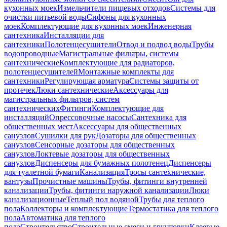
кухонных моек
Измельчители пищевых отходов
Системы для
очистки питьевой воды
Сифоны для кухонных
моек
Комплектующие для кухонных моек
Инженерная
сантехника
Инсталляции для
сантехники
Полотенцесушители
Отвод и подвод воды
Трубы
водопроводные
Магистральные фильтры, системы
сантехнические
Комплектующие для радиаторов,
полотенцесушителей
Монтажные комплекты для
сантехники
Регулирующая арматура
Системы защиты от
протечек
Люки сантехнические
Аксессуары для
магистральных фильтров, систем
сантехнических
Фитинги
Комплектующие для
инсталляций
Опрессовочные насосы
Сантехника для
общественных мест
Аксессуары для общественных
санузлов
Сушилки для рук
Дозаторы для общественных
санузлов
Сенсорные дозаторы для общественных
санузлов
Локтевые дозаторы для общественных
санузлов
Диспенсеры для бумажных полотенец
Диспенсеры
для туалетной бумаги
Канализация
Тросы сантехнические,
вантузы
Прочистные машины
Трубы, фитинги внутренней
канализации
Трубы, фитинги наружной канализации
Люки
канализационные
Теплый пол водяной
Трубы для теплого
пола
Коллекторы и комплектующие
Термостатика для теплого
пола
Автоматика для теплого
пола
Строительство
Строительные смеси и грунтовки
Клеевые