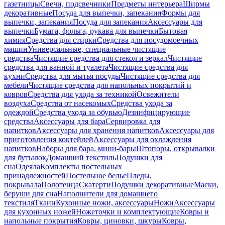
газетницы
Свечи, подсвечники
Предметы интерьера
Ширмы
декоративные
Посуда для выпечки, запекания
Формы для
выпечки, запекания
Посуда для запекания
Аксессуары для
выпечки
Бумага, фольга, рукава для выпечки
Бытовая
химия
Средства для стирки
Средства для посудомоечных
машин
Универсальные, специальные чистящие
средства
Чистящие средства для стекол и зеркал
Чистящие
средства для ванной и туалета
Чистящие средства для
кухни
Средства для мытья посуды
Чистящие средства для
мебели
Чистящие средства для напольных покрытий и
ковров
Средства для ухода за техникой
Освежители
воздуха
Средства от насекомых
Средства ухода за
одеждой
Средства ухода за обувью
Дезинфицирующие
средства
Аксессуары для бара
Сервировка для
напитков
Аксессуары для хранения напитков
Аксессуары для
приготовления коктейлей
Аксессуары для охлаждения
напитков
Наборы для бара, мини-бары
Штопоры, открывалки
для бутылок
Домашний текстиль
Подушки для
сна
Одеяла
Комплекты постельных
принадлежностей
Постельное белье
Пледы,
покрывала
Полотенца
Скатерти
Подушки декоративные
Маски,
беруши для сна
Наполнители для домашнего
текстиля
Ткани
Кухонные ножи, аксессуары
Ножи
Аксессуары
для кухонных ножей
Ножеточки и комплектующие
Ковры и
напольные покрытия
Ковры, циновки, шкуры
Ковры,