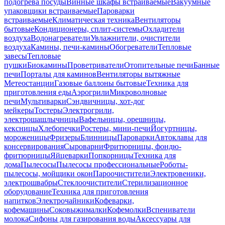
подогрева посуды
Винные шкафы встраиваемые
Вакуумные
упаковщики встраиваемые
Пароварки
встраиваемые
Климатическая техника
Вентиляторы
бытовые
Кондиционеры, сплит-системы
Охладители
воздуха
Водонагреватели
Увлажнители, очистители
воздуха
Камины, печи-камины
Обогреватели
Тепловые
завесы
Тепловые
пушки
Биокамины
Проветриватели
Отопительные печи
Банные
печи
Порталы для каминов
Вентиляторы вытяжные
Метеостанции
Газовые баллоны бытовые
Техника для
приготовления еды
Аэрогрили
Микроволновые
печи
Мультиварки
Сэндвичницы, хот-дог
мейкеры
Тостеры
Электрогрили,
электрошашлычницы
Вафельницы, орешницы,
кексницы
Хлебопечки
Ростеры, мини-печи
Йогуртницы,
мороженицы
Фризеры
Блинницы
Пароварки
Автоклавы для
консервирования
Сыроварни
Фритюрницы, фондю-
фритюрницы
Яйцеварки
Попкорницы
Техника для
дома
Пылесосы
Пылесосы профессиональные
Роботы-
пылесосы, мойщики окон
Пароочистители
Электровеники,
электрошвабры
Стеклоочистители
Стерилизационное
оборудование
Техника для приготовления
напитков
Электрочайники
Кофеварки,
кофемашины
Соковыжималки
Кофемолки
Вспениватели
молока
Сифоны для газирования воды
Аксессуары для