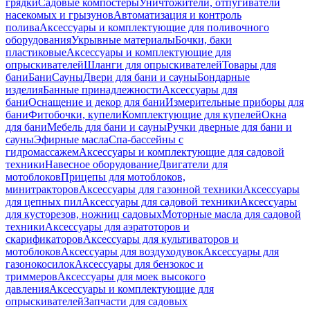
грядки
Садовые компостеры
Уничтожители, отпугиватели
насекомых и грызунов
Автоматизация и контроль
полива
Аксессуары и комплектующие для поливочного
оборудования
Укрывные материалы
Бочки, баки
пластиковые
Аксессуары и комплектующие для
опрыскивателей
Шланги для опрыскивателей
Товары для
бани
Бани
Сауны
Двери для бани и сауны
Бондарные
изделия
Банные принадлежности
Аксессуары для
бани
Оснащение и декор для бани
Измерительные приборы для
бани
Фитобочки, купели
Комплектующие для купелей
Окна
для бани
Мебель для бани и сауны
Ручки дверные для бани и
сауны
Эфирные масла
Спа-бассейны с
гидромассажем
Аксессуары и комплектующие для садовой
техники
Навесное оборудование
Двигатели для
мотоблоков
Прицепы для мотоблоков,
минитракторов
Аксессуары для газонной техники
Аксессуары
для цепных пил
Аксессуары для садовой техники
Аксессуары
для кусторезов, ножниц садовых
Моторные масла для садовой
техники
Аксессуары для аэратоторов и
скарификаторов
Аксессуары для культиваторов и
мотоблоков
Аксессуары для воздуходувок
Аксессуары для
газонокосилок
Аксессуары для бензокос и
триммеров
Аксессуары для моек высокого
давления
Аксессуары и комплектующие для
опрыскивателей
Запчасти для садовых