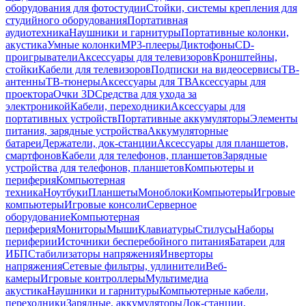
оборудования для фотостудии
Стойки, системы крепления для
студийного оборудования
Портативная
аудиотехника
Наушники и гарнитуры
Портативные колонки,
акустика
Умные колонки
MP3-плееры
Диктофоны
CD-
проигрыватели
Аксессуары для телевизоров
Кронштейны,
стойки
Кабели для телевизоров
Подписки на видеосервисы
ТВ-
антенны
ТВ-тюнеры
Аксессуары для ТВ
Аксессуары для
проектора
Очки 3D
Средства для ухода за
электроникой
Кабели, переходники
Аксессуары для
портативных устройств
Портативные аккумуляторы
Элементы
питания, зарядные устройства
Аккумуляторные
батареи
Держатели, док-станции
Аксессуары для планшетов,
смартфонов
Кабели для телефонов, планшетов
Зарядные
устройства для телефонов, планшетов
Компьютеры и
периферия
Компьютерная
техника
Ноутбуки
Планшеты
Моноблоки
Компьютеры
Игровые
компьютеры
Игровые консоли
Серверное
оборудование
Компьютерная
периферия
Мониторы
Мыши
Клавиатуры
Стилусы
Наборы
периферии
Источники бесперебойного питания
Батареи для
ИБП
Стабилизаторы напряжения
Инверторы
напряжения
Сетевые фильтры, удлинители
Веб-
камеры
Игровые контроллеры
Мультимедиа
акустика
Наушники и гарнитуры
Компьютерные кабели,
переходники
Зарядные, аккумуляторы
Док-станции,