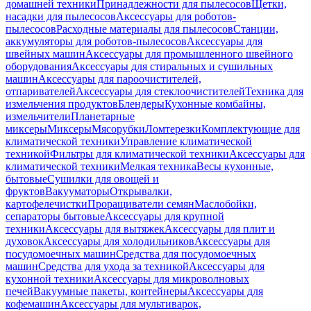
домашней техники
Принадлежности для пылесосов
Щетки,
насадки для пылесосов
Аксессуары для роботов-
пылесосов
Расходные материалы для пылесосов
Станции,
аккумуляторы для роботов-пылесосов
Аксессуары для
швейных машин
Аксессуары для промышленного швейного
оборудования
Аксессуары для стиральных и сушильных
машин
Аксессуары для пароочистителей,
отпаривателей
Аксессуары для стеклоочистителей
Техника для
измельчения продуктов
Блендеры
Кухонные комбайны,
измельчители
Планетарные
миксеры
Миксеры
Мясорубки
Ломтерезки
Комплектующие для
климатической техники
Управление климатической
техникой
Фильтры для климатической техники
Аксессуары для
климатической техники
Мелкая техника
Весы кухонные,
бытовые
Сушилки для овощей и
фруктов
Вакууматоры
Открывалки,
картофелечистки
Проращиватели семян
Маслобойки,
сепараторы бытовые
Аксессуары для крупной
техники
Аксессуары для вытяжек
Аксессуары для плит и
духовок
Аксессуары для холодильников
Аксессуары для
посудомоечных машин
Средства для посудомоечных
машин
Средства для ухода за техникой
Аксессуары для
кухонной техники
Аксессуары для микроволновых
печей
Вакуумные пакеты, контейнеры
Аксессуары для
кофемашин
Аксессуары для мультиварок,