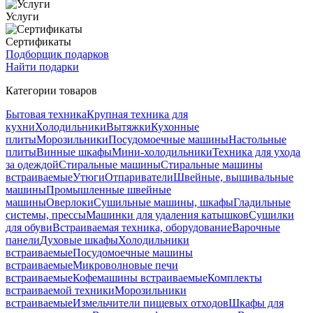
Услуги
Сертификаты
Подборщик подарков
Найти подарки
Категории товаров
Бытовая техника
Крупная техника для
кухни
Холодильники
Вытяжки
Кухонные
плиты
Морозильники
Посудомоечные машины
Настольные
плиты
Винные шкафы
Мини-холодильники
Техника для ухода
за одеждой
Стиральные машины
Стиральные машины
встраиваемые
Утюги
Отпариватели
Швейные, вышивальные
машины
Промышленные швейные
машины
Оверлоки
Сушильные машины, шкафы
Гладильные
системы, прессы
Машинки для удаления катышков
Сушилки
для обуви
Встраиваемая техника, оборудование
Варочные
панели
Духовые шкафы
Холодильники
встраиваемые
Посудомоечные машины
встраиваемые
Микроволновые печи
встраиваемые
Кофемашины встраиваемые
Комплекты
встраиваемой техники
Морозильники
встраиваемые
Измельчители пищевых отходов
Шкафы для