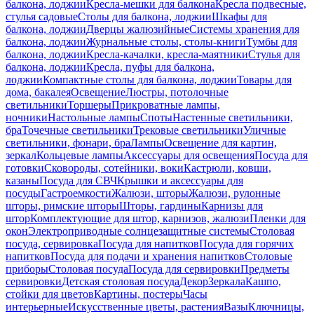
балкона, лоджии
Кресла-мешки для балкона
Кресла подвесные,
стулья садовые
Столы для балкона, лоджии
Шкафы для
балкона, лоджии
Дверцы жалюзийные
Системы хранения для
балкона, лоджии
Журнальные столы, столы-книги
Тумбы для
балкона, лоджии
Кресла-качалки, кресла-маятники
Стулья для
балкона, лоджии
Кресла, пуфы для балкона,
лоджии
Компактные столы для балкона, лоджии
Товары для
дома, бакалея
Освещение
Люстры, потолочные
светильники
Торшеры
Прикроватные лампы,
ночники
Настольные лампы
Споты
Настенные светильники,
бра
Точечные светильники
Трековые светильники
Уличные
светильники, фонари, бра
Лампы
Освещение для картин,
зеркал
Кольцевые лампы
Аксессуары для освещения
Посуда для
готовки
Сковороды, сотейники, воки
Кастрюли, ковши,
казаны
Посуда для СВЧ
Крышки и аксессуары для
посуды
Гастроемкости
Жалюзи, шторы
Жалюзи, рулонные
шторы, римские шторы
Шторы, гардины
Карнизы для
штор
Комплектующие для штор, карнизов, жалюзи
Пленки для
окон
Электроприводные солнцезащитные системы
Столовая
посуда, сервировка
Посуда для напитков
Посуда для горячих
напитков
Посуда для подачи и хранения напитков
Столовые
приборы
Столовая посуда
Посуда для сервировки
Предметы
сервировки
Детская столовая посуда
Декор
Зеркала
Кашпо,
стойки для цветов
Картины, постеры
Часы
интерьерные
Искусственные цветы, растения
Вазы
Ключницы,