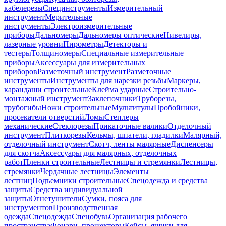
кабелерезы
Специнструменты
Измерительный
инструмент
Мерительные
инструменты
Электроизмерительные
приборы
Дальномеры
Дальномеры оптические
Нивелиры,
лазерные уровни
Пирометры
Детекторы и
тестеры
Толщиномеры
Специальные измерительные
приборы
Аксессуары для измерительных
приборов
Разметочный инструмент
Разметочные
инструменты
Инструменты для нарезки резьбы
Маркеры,
карандаши строительные
Клейма ударные
Строительно-
монтажный инструмент
Заклепочники
Труборезы,
трубогибы
Ножи строительные
Мультитулы
Пробойники,
просекатели отверстий
Ломы
Степлеры
механические
Стеклорезы
Прикаточные валики
Отделочный
инструмент
Плиткорезы
Кельмы, шпатели, гладилки
Малярный,
отделочный инструмент
Скотч, ленты малярные
Диспенсеры
для скотча
Аксессуары для малярных, отделочных
работ
Пленки строительные
Лестницы и стремянки
Лестницы,
стремянки
Чердачные лестницы
Элементы
лестниц
Подъемники строительные
Спецодежда и средства
защиты
Средства индивидуальной
защиты
Огнетушители
Сумки, пояса для
инструментов
Производственная
одежда
Спецодежда
Спецобувь
Организация рабочего
пространства
Фонари, прожекторы
Кейсы, ящики для