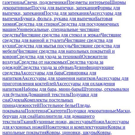
газетницы
Свечи, подсвечники
Предметы интерьера
Ширмы
декоративные
Посуда для выпечки, запекания
Формы для
выпечки, запекания
Посуда для запекания
Аксессуары для
выпечки
Бумага, фольга, рукава для выпечки
Бытовая
химия
Средства для стирки
Средства для посудомоечных
машин
Универсальные, специальные чистящие
средства
Чистящие средства для стекол и зеркал
Чистящие
средства для ванной и туалета
Чистящие средства для
кухни
Средства для мытья посуды
Чистящие средства для
мебели
Чистящие средства для напольных покрытий и
ковров
Средства для ухода за техникой
Освежители
воздуха
Средства от насекомых
Средства ухода за
одеждой
Средства ухода за обувью
Дезинфицирующие
средства
Аксессуары для бара
Сервировка для
напитков
Аксессуары для хранения напитков
Аксессуары для
приготовления коктейлей
Аксессуары для охлаждения
напитков
Наборы для бара, мини-бары
Штопоры, открывалки
для бутылок
Домашний текстиль
Подушки для
сна
Одеяла
Комплекты постельных
принадлежностей
Постельное белье
Пледы,
покрывала
Полотенца
Скатерти
Подушки декоративные
Маски,
беруши для сна
Наполнители для домашнего
текстиля
Ткани
Кухонные ножи, аксессуары
Ножи
Аксессуары
для кухонных ножей
Ножеточки и комплектующие
Ковры и
напольные покрытия
Ковры, циновки, шкуры
Ковры,