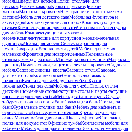
мебель
Шкафы для детской
Полки, стеллажи для
детской
Детские комоды
Кровати детские
Детские
матрасы
Матрасы в кроватку
Наматрасники, защитные чехлы
детские
Мебель для детского сада
Мебельная фурнитура и
аксессуары
Комплектующие для столов
Комплектующие для
стульев
Комплектующие для кроватей и кроваток
Аксессуары
для мебели
Комплектующие для мягкой
мебели
Комплектующие для корпусной мебели
Мебельная
фурнитура
Чехлы для мебели
Системы хранения для
кухни
Товары для безопасности детей
Мебель для самых
маленьких
Кроватки для новорожденных
Пеленальные
столики, комоды, матрасы
Манежи, кровати-манежи
Матрасы в
кроватку
Наматрасники, защитные чехлы в кроватку
Садовая
мебель
Садовые диваны, кресла
Садовые стулья
Садовые,
уличные столы
Комплекты мебели для сада
Гамаки,
шезлонги
Качели садовые
Надувная мебель
Кухни
походные
Столы для сада
Мебель для учебы
Столы, стулья
детские
Письменные столы
Растущие столы и парты
Растущие
кресла и стулья для учебы
Мебель для бани и сауны
Стулья,
табуретки, подставки для бани
Скамьи для бани
Столы для
бани
Журнальные столики для бани
Мебель для кабинета и
офиса
Столы офисные, компьютерные
Кресла, стулья для
офиса
Мягкая мебель для офиса
Шкафы офисные
Стеллажи,
полки для документов
Офисные тумбы
Комплекты мебели для
кабинета
Мебель для лоджии и балкона
Комплекты мебели для