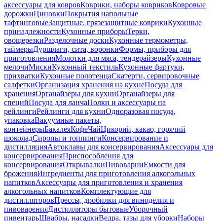
аксессуары для ковров
Коврики, наборы ковриков
Ковровые
дорожки
Циновки
Покрытия напольные
тафтинговые
Защитные, грязезащитные коврики
Кухонные
принадлежности
Кухонные приборы
Терки,
овощерезки
Разделочные доски
Кухонные термометры,
таймеры
Дуршлаги, сита, воронки
Формы, приборы для
приготовления
Молотки для мяса, тендерайзеры
Кухонные
мелочи
Миски
Кухонный текстиль
Кухонные фартуки,
прихватки
Кухонные полотенца
Скатерти, сервировочные
салфетки
Организация хранения на кухне
Посуда для
хранения
Органайзеры для кухни
Органайзеры для
специй
Посуда для ланча
Полки и аксессуары на
рейлинги
Рейлинги для кухни
Одноразовая посуда,
упаковка
Вакуумные пакеты,
контейнеры
Бакалея
Кофе
Чай
Цикорий, какао, горячий
шоколад
Сиропы и топпинги
Консервирование и
дистилляция
Автоклавы для консервирования
Аксессуары для
консервирования
Приспособления для
консервирования
Открывалки
Пивоварни
Емкости для
брожения
Ингредиенты для приготовления алкогольных
напитков
Аксессуары для приготовления и хранения
алкогольных напитков
Комплектующие для
дистилляторов
Прессы, дробилки для виноделия и
пивоварения
Дистилляторы бытовые
Уборочный
инвентарь
Швабры, насадки
Ведра, тазы для уборки
Наборы