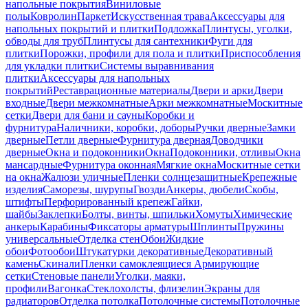
напольные покрытия
Виниловые
полы
Ковролин
Паркет
Искусственная трава
Аксессуары для
напольных покрытий и плитки
Подложка
Плинтусы, уголки,
обводы для труб
Плинтусы для сантехники
Фуги для
плитки
Порожки, профили для пола и плитки
Приспособления
для укладки плитки
Системы выравнивания
плитки
Аксессуары для напольных
покрытий
Реставрационные материалы
Двери и арки
Двери
входные
Двери межкомнатные
Арки межкомнатные
Москитные
сетки
Двери для бани и сауны
Коробки и
фурнитура
Наличники, коробки, доборы
Ручки дверные
Замки
дверные
Петли дверные
Фурнитура дверная
Доводчики
дверные
Окна и подоконники
Окна
Подоконники, отливы
Окна
мансардные
Фурнитура оконная
Мягкие окна
Москитные сетки
на окна
Жалюзи уличные
Пленки солнцезащитные
Крепежные
изделия
Саморезы, шурупы
Гвозди
Анкеры, дюбели
Скобы,
штифты
Перфорированный крепеж
Гайки,
шайбы
Заклепки
Болты, винты, шпильки
Хомуты
Химические
анкеры
Карабины
Фиксаторы арматуры
Шплинты
Пружины
универсальные
Отделка стен
Обои
Жидкие
обои
Фотообои
Штукатурки декоративные
Декоративный
камень
Скинали
Пленки самоклеящиеся
Армирующие
сетки
Стеновые панели
Уголки, маяки,
профили
Вагонка
Стеклохолсты, флизелин
Экраны для
радиаторов
Отделка потолка
Потолочные системы
Потолочные