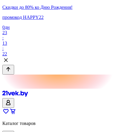
Скидки до 80% ко Дню Рождения!
промокод HAPPY22
0
дн
23
:
13
:
22
Каталог товаров