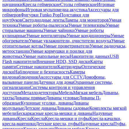
наушники
Кресла геймерские
Столы геймерские
Игровые
микрофоны
Игровая мультимедиа акустика
Аксессуары для
геймеров
Фигурки Funko Pop
Подставки для
ноутбуков
Светодиодные ленты
Лампы для мониторов
Умная
техника
Умные роботы-пылесосы
Умные телевизоры
Умные
стиральные машины
Умные чайники
Умные роботы
кулинарные
Умные вентиляторы
Умные кондиционеры
Умные
обогреватели
Умные увлажнители, очистители воздуха
Умные
отопительные котлы
Умные проветриватели
Умные радиочасы,
метеостанции
Умные кормушки и поилки для
животных
Умные напольные весы
Накопители данных
USB
Flash накопители
Внешние HDD, SSD диски
Карты
памяти
Сетевые накопители
Картридеры
Оптические
диски
Наблюдение и безопасность
Камеры
видеонаблюдения
Аксессуары для CCTV
Домофоны,
вызывные панели
Датчики для дома
Охранные системы,
сигнализации
Системы контроля и управления
доступом
Металлодетекторы
Мебель
Мягкая мебель
Диваны,
тахты
Диваны прямые
Диваны угловые
Диваны П-
образные
Кухонные уголки, диваны
Диваны
модульные
Детские диваны
Диваны садовые
Комплекты мягкой
мебели
Бескаркасные кресла-мешки и диваны
Надувные
диваны
Кресла
Кресла
Кресла-мешки и пуфы
Кресла-качалки,
кресла-маятники
Детские кресла, пуфы
Надувные кресла
Пуфы,
оттоманки
Кресла-кровати
Игровая мебель
Кресла