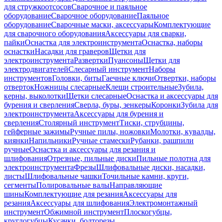
для стружкоотсосов
Сварочное и паяльное
оборудование
Сварочное оборудование
Паяльное
оборудование
Сварочные маски, аксессуары
Комплектующие
для сварочного оборудования
Аксессуары для сварки,
пайки
Оснастка для электроинструмента
Оснастка, наборы
оснастки
Насадки для граверов
Щетки для
электроинструмента
Развертки
Пуансоны
Щетки для
электродвигателей
Слесарный инструмент
Наборы
инструментов
Головки, биты
Гаечные ключи
Отвертки, наборы
отверток
Ножницы слесарные
Клещи строительные
Зубила,
керны, выколотки
Щетки слесарные
Оснастка и аксессуары для
бурения и сверления
Сверла, буры, зенкеры
Коронки
Зубила для
электроинструмента
Аксессуары для бурения и
сверления
Столярный инструмент
Тиски, струбцины,
гейферные зажимы
Ручные пилы, ножовки
Молотки, кувалды,
киянки
Напильники
Ручные стамески
Рубанки, рашпили
ручные
Оснастка и аксессуары для резания и
шлифования
Отрезные, пильные диски
Пильные полотна для
электроинструмента
Фрезы
Шлифовальные диски, насадки,
листы
Шлифовальные чашки
Точильные камни, круги,
сегменты
Полировальные валы
Направляющие
шины
Комплектующие для резания
Аксессуары для
резания
Аксессуары для шлифования
Электромонтажный
инструмент
Обжимной инструмент
Плоскогубцы,
круглогубцы
Кусачки, болторезы,