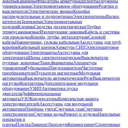
анкеры
Карабины
Фиксаторы арматуры
Шплинты
Пружины
универсальные
Электромонтажное оборудование
Розетки и
выключатели
Электрические звонки
Коробки
распределительные и подрозетники
Электропатроны
Вилки,
штепсели
Заземление
Электромонтажные
изделия
Клеммы
Средства диэлектрические
Трубки
термоусаживаемые
Изолирующие зажимы
Кабель и системы
для прокладки
Короба, трубы, металлорукав
Силовой
кабель
Наконечники, гильзы кабельные
Аксессуары для труб,
коробов
Кабельный крепеж
Арматура СИП
Электрощитовое
оборудование
Электрощиты
Аксессуары для
электрощита
Шины электротехнические
Выключатели
путевые, концевые
Трансформаторы
Аппаратура
управления
Рубильники
Предохранители
Частотные
преобразователи
Пускатели магнитные
Модульная
автоматика
Выключатели автоматические
Реле
Выключатели
нагрузки
Контакторы
Дополнительное модульное
оборудование
УЗИП
Автоматика пуска
двигателя
Дифференциальные
автоматы
УЗО
Конденсаторы
Комплексная защита
электродвигателей
Аксессуары для модульной
автоматики
Приборы учета
Счетчики газа
Счетчики
электроэнергии
Счетчики воды
Ремонт и отделка
Напольные
покрытия и
плитка
Плитка
Ламинат
Линолеум
Керамогранит
Спортивные