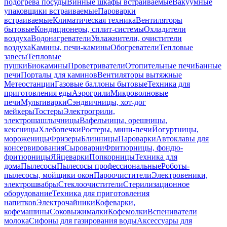
подогрева посуды
Винные шкафы встраиваемые
Вакуумные
упаковщики встраиваемые
Пароварки
встраиваемые
Климатическая техника
Вентиляторы
бытовые
Кондиционеры, сплит-системы
Охладители
воздуха
Водонагреватели
Увлажнители, очистители
воздуха
Камины, печи-камины
Обогреватели
Тепловые
завесы
Тепловые
пушки
Биокамины
Проветриватели
Отопительные печи
Банные
печи
Порталы для каминов
Вентиляторы вытяжные
Метеостанции
Газовые баллоны бытовые
Техника для
приготовления еды
Аэрогрили
Микроволновые
печи
Мультиварки
Сэндвичницы, хот-дог
мейкеры
Тостеры
Электрогрили,
электрошашлычницы
Вафельницы, орешницы,
кексницы
Хлебопечки
Ростеры, мини-печи
Йогуртницы,
мороженицы
Фризеры
Блинницы
Пароварки
Автоклавы для
консервирования
Сыроварни
Фритюрницы, фондю-
фритюрницы
Яйцеварки
Попкорницы
Техника для
дома
Пылесосы
Пылесосы профессиональные
Роботы-
пылесосы, мойщики окон
Пароочистители
Электровеники,
электрошвабры
Стеклоочистители
Стерилизационное
оборудование
Техника для приготовления
напитков
Электрочайники
Кофеварки,
кофемашины
Соковыжималки
Кофемолки
Вспениватели
молока
Сифоны для газирования воды
Аксессуары для