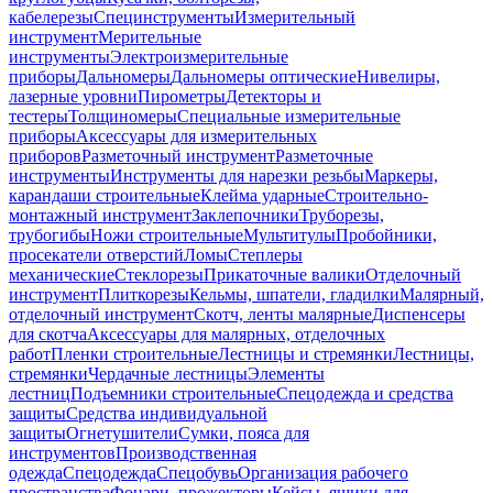
кабелерезы
Специнструменты
Измерительный
инструмент
Мерительные
инструменты
Электроизмерительные
приборы
Дальномеры
Дальномеры оптические
Нивелиры,
лазерные уровни
Пирометры
Детекторы и
тестеры
Толщиномеры
Специальные измерительные
приборы
Аксессуары для измерительных
приборов
Разметочный инструмент
Разметочные
инструменты
Инструменты для нарезки резьбы
Маркеры,
карандаши строительные
Клейма ударные
Строительно-
монтажный инструмент
Заклепочники
Труборезы,
трубогибы
Ножи строительные
Мультитулы
Пробойники,
просекатели отверстий
Ломы
Степлеры
механические
Стеклорезы
Прикаточные валики
Отделочный
инструмент
Плиткорезы
Кельмы, шпатели, гладилки
Малярный,
отделочный инструмент
Скотч, ленты малярные
Диспенсеры
для скотча
Аксессуары для малярных, отделочных
работ
Пленки строительные
Лестницы и стремянки
Лестницы,
стремянки
Чердачные лестницы
Элементы
лестниц
Подъемники строительные
Спецодежда и средства
защиты
Средства индивидуальной
защиты
Огнетушители
Сумки, пояса для
инструментов
Производственная
одежда
Спецодежда
Спецобувь
Организация рабочего
пространства
Фонари, прожекторы
Кейсы, ящики для