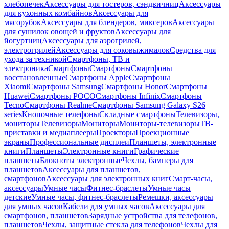
хлебопечек
Аксессуары для тостеров, сэндвичниц
Аксессуары
для кухонных комбайнов
Аксессуары для
мясорубок
Аксессуары для блендеров, миксеров
Аксессуары
для сушилок овощей и фруктов
Аксессуары для
йогуртниц
Аксессуары для аэрогрилей,
электрогрилей
Аксессуары для соковыжималок
Средства для
ухода за техникой
Смартфоны, ТВ и
электроника
Смартфоны
Смартфоны
Смартфоны
восстановленные
Смартфоны Apple
Смартфоны
Xiaomi
Смартфоны Samsung
Смартфоны Honor
Смартфоны
Huawei
Смартфоны POCO
Смартфоны Infinix
Смартфоны
Tecno
Смартфоны Realme
Смартфоны Samsung Galaxy S26
series
Кнопочные телефоны
Складные смартфоны
Телевизоры,
мониторы
Телевизоры
Мониторы
Мониторы-телевизоры
ТВ-
приставки и медиаплееры
Проекторы
Проекционные
экраны
Профессиональные дисплеи
Планшеты, электронные
книги
Планшеты
Электронные книги
Графические
планшеты
Блокноты электронные
Чехлы, бамперы для
планшетов
Аксессуары для планшетов,
смартфонов
Аксессуары для электронных книг
Смарт-часы,
аксессуары
Умные часы
Фитнес-браслеты
Умные часы
детские
Умные часы, фитнес-браслеты
Ремешки, аксессуары
для умных часов
Кабели для умных часов
Аксессуары для
смартфонов, планшетов
Зарядные устройства для телефонов,
планшетов
Чехлы, защитные стекла для телефонов
Чехлы для