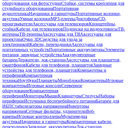
оборудования для фотостудии
Стойки, системы крепления для
студийного оборудования
Портативная
аудиотехника
Наушники и гарнитуры
Портативные колонки,
акустика
Умные колонки
MP3-плееры
Диктофоны
CD-
проигрыватели
Аксессуары для телевизоров
Кронштейны,
стойки
Кабели для телевизоров
Подписки на видеосервисы
ТВ-
антенны
ТВ-тюнеры
Аксессуары для ТВ
Аксессуары для
проектора
Очки 3D
Средства для ухода за
электроникой
Кабели, переходники
Аксессуары для
портативных устройств
Портативные аккумуляторы
Элементы
питания, зарядные устройства
Аккумуляторные
батареи
Держатели, док-станции
Аксессуары для планшетов,
смартфонов
Кабели для телефонов, планшетов
Зарядные
устройства для телефонов, планшетов
Компьютеры и
периферия
Компьютерная
техника
Ноутбуки
Планшеты
Моноблоки
Компьютеры
Игровые
компьютеры
Игровые консоли
Серверное
оборудование
Компьютерная
периферия
Мониторы
Мыши
Клавиатуры
Стилусы
Наборы
периферии
Источники бесперебойного питания
Батареи для
ИБП
Стабилизаторы напряжения
Инверторы
напряжения
Сетевые фильтры, удлинители
Веб-
камеры
Игровые контроллеры
Мультимедиа
акустика
Наушники и гарнитуры
Компьютерные кабели,
переходники
Зарядные, аккумуляторы
Док-станции,