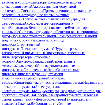
автоматы
УЗО
Конденсаторы
Комплексная защита
электродвигателей
Аксессуары для модульной
автоматики
Светотехника
Промышленное и сигнальное
освещение
Светодиодные ленты
Точечные
светильники
Трековые светильники
Аксессуары для
светотехники
Аксессуары для светодиодных
лент
Вентиляция
Вентиляторы вытяжные
Вентиляторы
канальные
Системы воздуховодов
Решетки вентиляционные,
диффузоры
Проветриватели
Люки
Люки ревизионные
Люки
под плитку
Люки напольные
Люки под
покраску
Строительный
инструмент
Электроинструмент
Шуруповерты,
гайковерты
Шлифмашины
Циркулярные, сабельные
пилы
Перфораторы, отбойные
молотки
Электролобзики
Дрели
Строительные
миксеры
Дальномеры
Многофункциональные
инструменты
Строительные фены
Строительные
пистолеты
Фрезеры
Рубанки, стамески
электрические
Краскопульты
Степлеры,
гвоздезабиватели
Электрические ножницы, резаки
Насадки для
электроинструмента
Аксессуары для
электроинструмента
Аккумуляторы, зарядные устройства для
электроинструмента
Наборы электроинструмента
Силовая и
строительная техника
Бетоносмесители
Генераторы
Тали,
тельферы
Такелаж
Виброплиты, глубинные