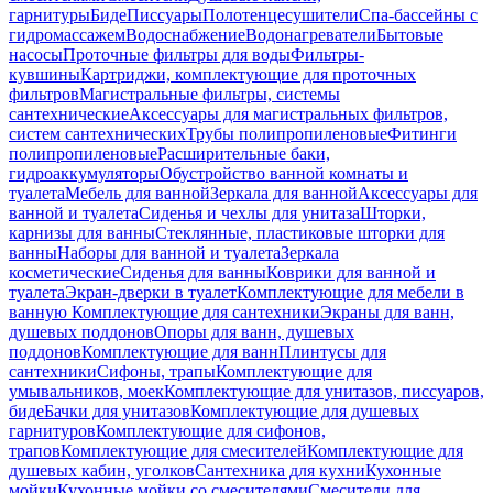
гарнитуры
Биде
Писсуары
Полотенцесушители
Спа-бассейны с
гидромассажем
Водоснабжение
Водонагреватели
Бытовые
насосы
Проточные фильтры для воды
Фильтры-
кувшины
Картриджи, комплектующие для проточных
фильтров
Магистральные фильтры, системы
сантехнические
Аксессуары для магистральных фильтров,
систем сантехнических
Трубы полипропиленовые
Фитинги
полипропиленовые
Расширительные баки,
гидроаккумуляторы
Обустройство ванной комнаты и
туалета
Мебель для ванной
Зеркала для ванной
Аксессуары для
ванной и туалета
Сиденья и чехлы для унитаза
Шторки,
карнизы для ванны
Стеклянные, пластиковые шторки для
ванны
Наборы для ванной и туалета
Зеркала
косметические
Сиденья для ванны
Коврики для ванной и
туалета
Экран-дверки в туалет
Комплектующие для мебели в
ванную
Комплектующие для сантехники
Экраны для ванн,
душевых поддонов
Опоры для ванн, душевых
поддонов
Комплектующие для ванн
Плинтусы для
сантехники
Сифоны, трапы
Комплектующие для
умывальников, моек
Комплектующие для унитазов, писсуаров,
биде
Бачки для унитазов
Комплектующие для душевых
гарнитуров
Комплектующие для сифонов,
трапов
Комплектующие для смесителей
Комплектующие для
душевых кабин, уголков
Сантехника для кухни
Кухонные
мойки
Кухонные мойки со смесителями
Смесители для