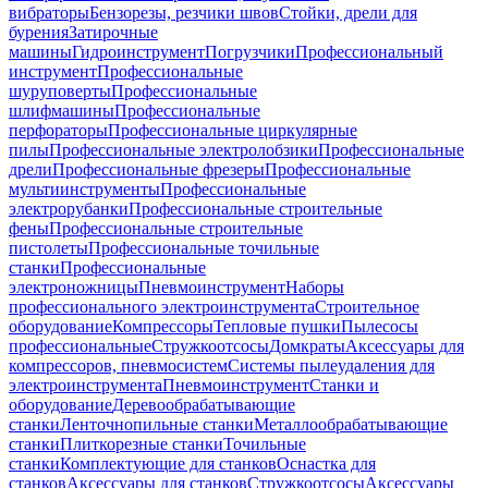
вибраторы
Бензорезы, резчики швов
Стойки, дрели для
бурения
Затирочные
машины
Гидроинструмент
Погрузчики
Профессиональный
инструмент
Профессиональные
шуруповерты
Профессиональные
шлифмашины
Профессиональные
перфораторы
Профессиональные циркулярные
пилы
Профессиональные электролобзики
Профессиональные
дрели
Профессиональные фрезеры
Профессиональные
мультиинструменты
Профессиональные
электрорубанки
Профессиональные строительные
фены
Профессиональные строительные
пистолеты
Профессиональные точильные
станки
Профессиональные
электроножницы
Пневмоинструмент
Наборы
профессионального электроинструмента
Строительное
оборудование
Компрессоры
Тепловые пушки
Пылесосы
профессиональные
Стружкоотсосы
Домкраты
Аксессуары для
компрессоров, пневмосистем
Системы пылеудаления для
электроинструмента
Пневмоинструмент
Станки и
оборудование
Деревообрабатывающие
станки
Ленточнопильные станки
Металлообрабатывающие
станки
Плиткорезные станки
Точильные
станки
Комплектующие для станков
Оснастка для
станков
Аксессуары для станков
Стружкоотсосы
Аксессуары