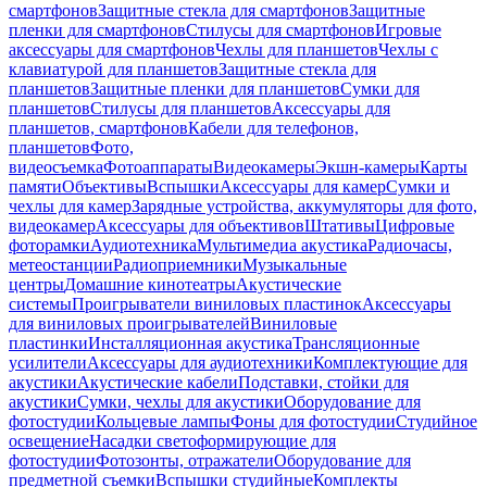
смартфонов
Защитные стекла для смартфонов
Защитные
пленки для смартфонов
Стилусы для смартфонов
Игровые
аксессуары для смартфонов
Чехлы для планшетов
Чехлы с
клавиатурой для планшетов
Защитные стекла для
планшетов
Защитные пленки для планшетов
Сумки для
планшетов
Стилусы для планшетов
Аксессуары для
планшетов, смартфонов
Кабели для телефонов,
планшетов
Фото,
видеосъемка
Фотоаппараты
Видеокамеры
Экшн-камеры
Карты
памяти
Объективы
Вспышки
Аксессуары для камер
Сумки и
чехлы для камер
Зарядные устройства, аккумуляторы для фото,
видеокамер
Аксессуары для объективов
Штативы
Цифровые
фоторамки
Аудиотехника
Мультимедиа акустика
Радиочасы,
метеостанции
Радиоприемники
Музыкальные
центры
Домашние кинотеатры
Акустические
системы
Проигрыватели виниловых пластинок
Аксессуары
для виниловых проигрывателей
Виниловые
пластинки
Инсталляционная акустика
Трансляционные
усилители
Аксессуары для аудиотехники
Комплектующие для
акустики
Акустические кабели
Подставки, стойки для
акустики
Сумки, чехлы для акустики
Оборудование для
фотостудии
Кольцевые лампы
Фоны для фотостудии
Студийное
освещение
Насадки светоформирующие для
фотостудии
Фотозонты, отражатели
Оборудование для
предметной съемки
Вспышки студийные
Комплекты