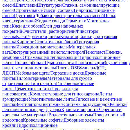
смеси
Шпатлевки
Штукатурки
Стяжки, самонивелирующие
смеси
Строительные смеси, составы
Гидроизоляционные
смеси
Грунтовки
Добавки для строительных смесей
Пены,
клеи, герметики
Жидкие гвозди
Герметики
Монтажная
пена
Клеи для обоев
Клеи для напольных
покрытий
Очистители, растворители
Фиксаторы
резьбы
Клеи
Герметики, пены
Кирпичи, блоки, тротуарная
плитка
Кирпичи
Строительные блоки
Тротуарная
плитка
Изоляционные материалы
Минеральная
вата
Экструдированный пенополистирол
Пенопласт
Пленки,
мембраны
Отражающая теплоизоляция
Гидроизоляционные
ленты
Поликарбонат
Шумоизоляция
Теплоизоляция
Звукоизоляц
плитные и пиломатериалы
Плиты OSB
Фанера
ДСП,
ЛДСП
Мебельные щиты
Террасные доски
Древесные
плиты
Пиломатериалы
Материалы для сухого
строительства
Гипсокартон
Гипсоволокнистые
листы
Цементные плиты
Профили для
гипсокартона
Комплектующие для гипсокартона
Ленты
армирующие
Уплотнительные ленты
Гипсовые и цементные
плиты
Вентиляторы вытяжные
Системы воздуховодов
Решетки
вентиляционные, диффузоры
Кровля и водосток
Черепица и
кровельные материалы
Водосточные системы
Поверхностный
водоотвод
Кровельные софиты
Доборные элементы
кровли
Гидроизоляционные