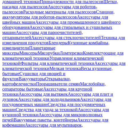
домашней техники
Принадлежности для пылесосов
Щетки,
насадки для пылесосов
Аксессуары для роботов-
пылесосов
Расходные материалы для пылесосов
Станции,
аккумуляторы для роботов-пылесосов
Аксессуары для
швейных машин
Аксессуары для промышленного швейного
оборудования
Аксессуары для стиральных и сушильных
машин
Аксессуары для пароочистителей,
отпаривателей
Аксессуары для стеклоочистителей
Техника для
измельчения продуктов
Блендеры
Кухонные комбайны,
измельчители
Планетарные
миксеры
Миксеры
Мясорубки
Ломтерезки
Комплектующие для
климатической техники
Управление климатической
техникой
Фильтры для климатической техники
Аксессуары для
климатической техники
Мелкая техника
Весы кухонные,
бытовые
Сушилки для овощей и
фруктов
Вакууматоры
Открывалки,
картофелечистки
Проращиватели семян
Маслобойки,
сепараторы бытовые
Аксессуары для крупной
техники
Аксессуары для вытяжек
Аксессуары для плит и
духовок
Аксессуары для холодильников
Аксессуары для
посудомоечных машин
Средства для посудомоечных
машин
Средства для ухода за техникой
Аксессуары для
кухонной техники
Аксессуары для микроволновых
печей
Вакуумные пакеты, контейнеры
Аксессуары для
кофемашин
Аксессуары для мультиварок,