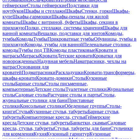
геймерские
Столы геймерские
Подставки для
ноутбуков
Шкафы и стеллажи
Шкафы
Стенки, горки
Шкафы-
купе
Шкафы-гармошки
Шкафы-пеналы для жилой
комнаты
Шкафы с витриной, буфеты
Шкафы, секции в
прихожую
Полки, стеллажи, системы хранения
Шкафы для
ванной комнаты
Вешалки, подставки для зонтов
Комоды,
тумбы
Комоды
Тумбы
Прикроватные тумбы
Обувницы, тумбы в
прихожую
Комоды, тумбы для ванной
Пеленальные столики,
комоды
Тумбы под ТВ
Комоды пластиковые
Кровати и
матрасы
Матрасы
Кровати
Детские кровати
Кроватки для
новорожденных
Надувная мебель
Наматрасники, чехлы на
матрас
Основания для
кроватей
Подматрасники
Раскладушки
Кровати-трансформеры,
шкафы-кровати
Кровати-домики
Столы
Кухонные
столы
Барные столы
Столы письменные,
компьютерные
Детские столы
Туалетные столики
Журнальные
столы
Садовые столы
Растущие столы и парты
Столы,
журнальные столики для бани
Приставные
столики
Консольные столики
Обеденные группы
Столы-
книги
Стулья
Кухонные стулья, табуреты
Барные стулья,
табуреты
Компьютерные кресла, стулья
Геймерские
кресла
Детские стулья, табуреты
Банкетки, скамьи
Садовые
кресла, стулья, табуреты
Стулья, табуреты для бани
Стульчики
для кормления
Кухня
Кухонный гарнитур
Кухонные