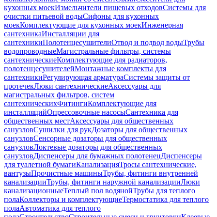
кухонных моек
Измельчители пищевых отходов
Системы для
очистки питьевой воды
Сифоны для кухонных
моек
Комплектующие для кухонных моек
Инженерная
сантехника
Инсталляции для
сантехники
Полотенцесушители
Отвод и подвод воды
Трубы
водопроводные
Магистральные фильтры, системы
сантехнические
Комплектующие для радиаторов,
полотенцесушителей
Монтажные комплекты для
сантехники
Регулирующая арматура
Системы защиты от
протечек
Люки сантехнические
Аксессуары для
магистральных фильтров, систем
сантехнических
Фитинги
Комплектующие для
инсталляций
Опрессовочные насосы
Сантехника для
общественных мест
Аксессуары для общественных
санузлов
Сушилки для рук
Дозаторы для общественных
санузлов
Сенсорные дозаторы для общественных
санузлов
Локтевые дозаторы для общественных
санузлов
Диспенсеры для бумажных полотенец
Диспенсеры
для туалетной бумаги
Канализация
Тросы сантехнические,
вантузы
Прочистные машины
Трубы, фитинги внутренней
канализации
Трубы, фитинги наружной канализации
Люки
канализационные
Теплый пол водяной
Трубы для теплого
пола
Коллекторы и комплектующие
Термостатика для теплого
пола
Автоматика для теплого
пола
Строительство
Строительные смеси и грунтовки
Клеевые