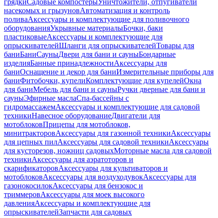
грядки
Садовые компостеры
Уничтожители, отпугиватели
насекомых и грызунов
Автоматизация и контроль
полива
Аксессуары и комплектующие для поливочного
оборудования
Укрывные материалы
Бочки, баки
пластиковые
Аксессуары и комплектующие для
опрыскивателей
Шланги для опрыскивателей
Товары для
бани
Бани
Сауны
Двери для бани и сауны
Бондарные
изделия
Банные принадлежности
Аксессуары для
бани
Оснащение и декор для бани
Измерительные приборы для
бани
Фитобочки, купели
Комплектующие для купелей
Окна
для бани
Мебель для бани и сауны
Ручки дверные для бани и
сауны
Эфирные масла
Спа-бассейны с
гидромассажем
Аксессуары и комплектующие для садовой
техники
Навесное оборудование
Двигатели для
мотоблоков
Прицепы для мотоблоков,
минитракторов
Аксессуары для газонной техники
Аксессуары
для цепных пил
Аксессуары для садовой техники
Аксессуары
для кусторезов, ножниц садовых
Моторные масла для садовой
техники
Аксессуары для аэратоторов и
скарификаторов
Аксессуары для культиваторов и
мотоблоков
Аксессуары для воздуходувок
Аксессуары для
газонокосилок
Аксессуары для бензокос и
триммеров
Аксессуары для моек высокого
давления
Аксессуары и комплектующие для
опрыскивателей
Запчасти для садовых