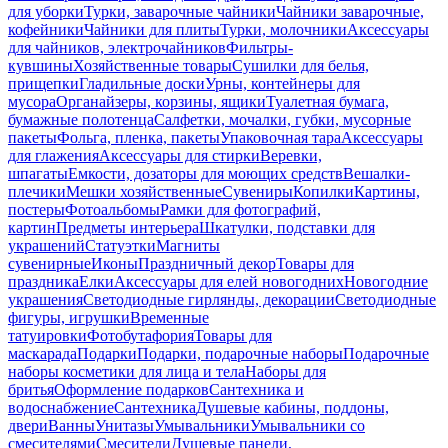
для уборки
Турки, заварочные чайники
Чайники заварочные,
кофейники
Чайники для плиты
Турки, молочники
Аксессуары
для чайников, электрочайников
Фильтры-
кувшины
Хозяйственные товары
Сушилки для белья,
прищепки
Гладильные доски
Урны, контейнеры для
мусора
Органайзеры, корзины, ящики
Туалетная бумага,
бумажные полотенца
Салфетки, мочалки, губки, мусорные
пакеты
Фольга, пленка, пакеты
Упаковочная тара
Аксессуары
для глажения
Аксессуары для стирки
Веревки,
шпагаты
Емкости, дозаторы для моющих средств
Вешалки-
плечики
Мешки хозяйственные
Сувениры
Копилки
Картины,
постеры
Фотоальбомы
Рамки для фотографий,
картин
Предметы интерьера
Шкатулки, подставки для
украшений
Статуэтки
Магниты
сувенирные
Иконы
Праздничный декор
Товары для
праздника
Елки
Аксессуары для елей новогодних
Новогодние
украшения
Светодиодные гирлянды, декорации
Светодиодные
фигуры, игрушки
Временные
татуировки
Фотобутафория
Товары для
маскарада
Подарки
Подарки, подарочные наборы
Подарочные
наборы косметики для лица и тела
Наборы для
бритья
Оформление подарков
Сантехника и
водоснабжение
Сантехника
Душевые кабины, поддоны,
двери
Ванны
Унитазы
Умывальники
Умывальники со
смесителями
Смесители
Душевые панели,