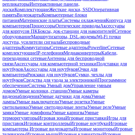
репликаторы
Интерактивные панели,
доски
Комплектующие
Жесткие диски, SSD
Оперативная
память
Видеокарты
Компьютерные блоки
питания
Материнские платы
Системы охлаждения
Корпуса для
компьютеров
Процессоры
Оптические приводы
Аксессуары
для корпусов ПК
Боксы, док-станции для накопителей
Сетевое
оборудование
Маршрутизаторы, DSL-модемы
Wi-Fi точки
доступа, усилители сигнала
Беспроводные
адаптеры
Коммутаторы
Сетевые адаптеры
Powerline
Сетевые
комплектующие
IP-телефония
Медиаконвертеры
Кабели,
переходники сетевые
Антенны для беспроводной
связи
Аксессуары для компьютерной техники
Подставки для
ноутбуков
Аксессуары для ноутбуков
Очки для
компьютера
Рюкзаки для ноутбуков
Сумки, чехлы для
ноутбуков
Средства для ухода за электроникой
Программное
обеспечение
Система Умный дом
Управление умным
домом
Умные колонки, станции
Умные камеры
видеонаблюдения
Умные датчики для дома
Умные
лампы
Умные выключатели
Умные розетки
Умные
светильники
Умные светодиодные ленты
Умные реле
Умные
замки
Умные домофоны
Умные карнизы
Умные
терморегуляторы
Игровая зона
Игровые приставки
Игры для
приставок
Игровые контроллеры
Игровые ноутбуки
Игровые
компьютеры
Игровые видеокарты
Игровые мониторы
Игровые
телевизоры
Игровые мыши
Игровые клавиатуры
Игровые