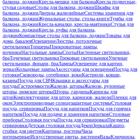
балкона, лоджии
Кресла-мешки для балкона
Кресла подвесные,
стулья садовые
Столы для балкона, лоджии
Шкафы для
балкона, лоджии
Дверцы жалюзийные
Системы хранения для
балкона, лоджии
Журнальные столы, столы-книги
Тумбы для
балкона, лоджии
Кресла-качалки, кресла-маятники
Стулья для
балкона, лоджии
Кресла, пуфы для балкона,
лоджии
Компактные столы для балкона, лоджии
Товары для
дома, бакалея
Освещение
Люстры, потолочные
светильники
Торшеры
Прикроватные лампы,
ночники
Настольные лампы
Споты
Настенные светильники,
бра
Точечные светильники
Трековые светильники
Уличные
светильники, фонари, бра
Лампы
Освещение для картин,
зеркал
Кольцевые лампы
Аксессуары для освещения
Посуда для
готовки
Сковороды, сотейники, воки
Кастрюли, ковши,
казаны
Посуда для СВЧ
Крышки и аксессуары для
посуды
Гастроемкости
Жалюзи, шторы
Жалюзи, рулонные
шторы, римские шторы
Шторы, гардины
Карнизы для
штор
Комплектующие для штор, карнизов, жалюзи
Пленки для
окон
Электроприводные солнцезащитные системы
Столовая
посуда, сервировка
Посуда для напитков
Посуда для горячих
напитков
Посуда для подачи и хранения напитков
Столовые
приборы
Столовая посуда
Посуда для сервировки
Предметы
сервировки
Детская столовая посуда
Декор
Зеркала
Кашпо,
стойки для цветов
Картины, постеры
Часы
интерьерные
Искусственные цветы, растения
Вазы
Ключницы,