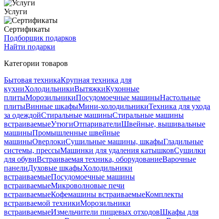
Услуги
Сертификаты
Подборщик подарков
Найти подарки
Категории товаров
Бытовая техника
Крупная техника для
кухни
Холодильники
Вытяжки
Кухонные
плиты
Морозильники
Посудомоечные машины
Настольные
плиты
Винные шкафы
Мини-холодильники
Техника для ухода
за одеждой
Стиральные машины
Стиральные машины
встраиваемые
Утюги
Отпариватели
Швейные, вышивальные
машины
Промышленные швейные
машины
Оверлоки
Сушильные машины, шкафы
Гладильные
системы, прессы
Машинки для удаления катышков
Сушилки
для обуви
Встраиваемая техника, оборудование
Варочные
панели
Духовые шкафы
Холодильники
встраиваемые
Посудомоечные машины
встраиваемые
Микроволновые печи
встраиваемые
Кофемашины встраиваемые
Комплекты
встраиваемой техники
Морозильники
встраиваемые
Измельчители пищевых отходов
Шкафы для