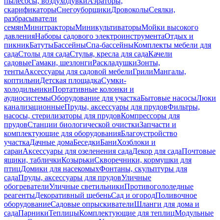
пылесосы, воздуходувки
Аэраторы,
скарификаторы
Снегоуборщики
Дровоколы
Сеялки,
разбрасыватели
семян
Минитракторы
Миникультиваторы
Мойки высокого
давления
Наборы садового электроинструмента
Отдых и
пикник
Батуты
Бассейны
Спа-бассейны
Комплекты мебели для
сада
Столы для сада
Стулья, кресла для сада
Качели
садовые
Гамаки, шезлонги
Раскладушки
Зонты,
тенты
Аксессуары для садовой мебели
Грили
Мангалы,
коптильни
Детская площадка
Сумки-
холодильники
Портативные колонки и
аудиосистемы
Оборудование для участка
Бытовые насосы
Люки
канализационные
Пруды, аксессуары для прудов
Фильтры,
насосы, стерилизаторы для прудов
Компрессоры для
прудов
Станции биологической очистки
Запчасти и
комплектующие для оборудования
Благоустройство
участка
Дачные дома
Беседки
Бани
Хозблоки и
сараи
Аксессуары для озеленения сада
Декор для сада
Почтовые
ящики, таблички
Козырьки
Скворечники, кормушки для
птиц
Домики для насекомых
Фонтаны, скульптуры для
сада
Пруды, аксессуары для прудов
Уличные
обогреватели
Уличные светильники
Противогололедные
реагенты
Декоративный щебень
Сад и огород
Поливочное
оборудование
Садовые опрыскиватели
Шланги для дома и
сада
Парники
Теплицы
Комплектующие для теплиц
Модульные