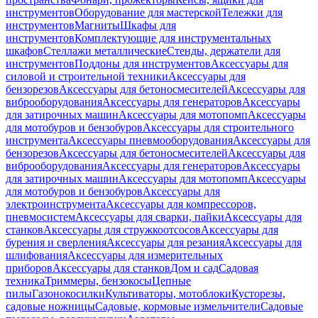
инструментов
Оборудование для мастерской
Тележки для
инструментов
Магниты
Шкафы для
инструментов
Комплектующие для инструментальных
шкафов
Стеллажи металлические
Стенды, держатели для
инструментов
Поддоны для инструментов
Аксессуары для
силовой и строительной техники
Аксессуары для
бензорезов
Аксессуары для бетоносмесителей
Аксессуары для
виброоборудования
Аксессуары для генераторов
Аксессуары
для затирочных машин
Аксессуары для мотопомп
Аксессуары
для мотобуров и бензобуров
Аксессуары для строительного
инструмента
Аксессуары пневмооборудования
Аксессуары для
бензорезов
Аксессуары для бетоносмесителей
Аксессуары для
виброоборудования
Аксессуары для генераторов
Аксессуары
для затирочных машин
Аксессуары для мотопомп
Аксессуары
для мотобуров и бензобуров
Аксессуары для
электроинструмента
Аксессуары для компрессоров,
пневмосистем
Аксессуары для сварки, пайки
Аксессуары для
станков
Аксессуары для стружкоотсосов
Аксессуары для
бурения и сверления
Аксессуары для резания
Аксессуары для
шлифования
Аксессуары для измерительных
приборов
Аксессуары для станков
Дом и сад
Садовая
техника
Триммеры, бензокосы
Цепные
пилы
Газонокосилки
Культиваторы, мотоблоки
Кусторезы,
садовые ножницы
Садовые, кормовые измельчители
Садовые