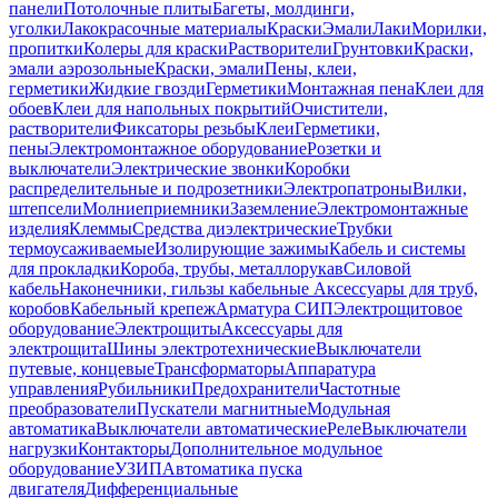
панели
Потолочные плиты
Багеты, молдинги,
уголки
Лакокрасочные материалы
Краски
Эмали
Лаки
Морилки,
пропитки
Колеры для краски
Растворители
Грунтовки
Краски,
эмали аэрозольные
Краски, эмали
Пены, клеи,
герметики
Жидкие гвозди
Герметики
Монтажная пена
Клеи для
обоев
Клеи для напольных покрытий
Очистители,
растворители
Фиксаторы резьбы
Клеи
Герметики,
пены
Электромонтажное оборудование
Розетки и
выключатели
Электрические звонки
Коробки
распределительные и подрозетники
Электропатроны
Вилки,
штепсели
Молниеприемники
Заземление
Электромонтажные
изделия
Клеммы
Средства диэлектрические
Трубки
термоусаживаемые
Изолирующие зажимы
Кабель и системы
для прокладки
Короба, трубы, металлорукав
Силовой
кабель
Наконечники, гильзы кабельные
Аксессуары для труб,
коробов
Кабельный крепеж
Арматура СИП
Электрощитовое
оборудование
Электрощиты
Аксессуары для
электрощита
Шины электротехнические
Выключатели
путевые, концевые
Трансформаторы
Аппаратура
управления
Рубильники
Предохранители
Частотные
преобразователи
Пускатели магнитные
Модульная
автоматика
Выключатели автоматические
Реле
Выключатели
нагрузки
Контакторы
Дополнительное модульное
оборудование
УЗИП
Автоматика пуска
двигателя
Дифференциальные