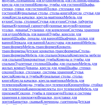
модули
Столешницы для кухни
Мебель для гостиной
Диваны,
кресла для гостиной
Комоды, тумбы для гостиной
Шкафы,
стенки, горки для гостиной
Полки, стеллажи для
гостиной
Журнальные столы, столы-книги
Кресла, стулья для
дома
Кресла-качалки, кресла-маятники
Мебель для
кухни
Столы, столики
Стулья для кухни
Стулья, табуреты
барные
Кухонный гарнитур
Кухонные модули
Кухонные
уголки, диваны
Стульчики для кормления
Системы хранения
для кухни
Мебель для ванной
Тумбы, консоли для
ванной
Шкафы, пеналы для ванной
Шкафчики, полки для
ванной
Зеркала для ванной
Аксессуары для ванной
Мебель-
трансформер
Мебель-трансформер
Кровати-
трансформеры
Детские кроватки-трансформеры
Столы-
трансформеры
Мебель для спальни
Зеркала
Комплекты мебели
для спальни
Прикроватные тумбы
Комоды и тумбы для
спальни
Туалетные столики
Шкафы для спальни
Мебель для
жилых комнат
Диваны, кресла для дома
Шкафы, стенки,
секции
Полки, стеллажи, системы хранения
Стулья,
кресла
Комоды и тумбы
Журнальные столы, столы-
книги
Кресла-качалки, кресла-маятники
Мебель для
телевизора
Комоды, тумбы под телевизор
Кронштейны, стойки
для телевизора
Каминокомплекты под телевизор
Мебель для
прихожей
Секции, тумбы в прихожую
Полки и системы
хранения в прихожую
Вешалки, подставки для
зонтов
Банкетки, скамьи
Ключницы, газетницы
Детская