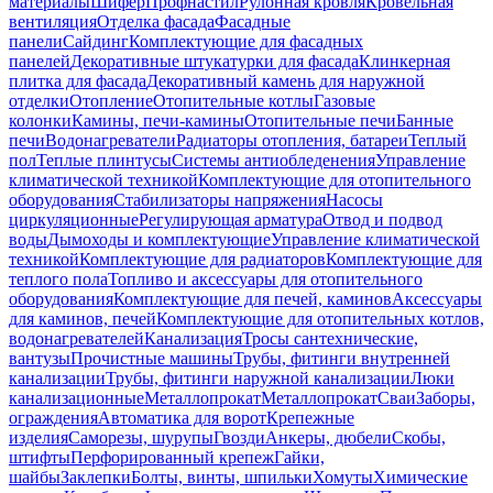
материалы
Шифер
Профнастил
Рулонная кровля
Кровельная
вентиляция
Отделка фасада
Фасадные
панели
Сайдинг
Комплектующие для фасадных
панелей
Декоративные штукатурки для фасада
Клинкерная
плитка для фасада
Декоративный камень для наружной
отделки
Отопление
Отопительные котлы
Газовые
колонки
Камины, печи-камины
Отопительные печи
Банные
печи
Водонагреватели
Радиаторы отопления, батареи
Теплый
пол
Теплые плинтусы
Системы антиобледенения
Управление
климатической техникой
Комплектующие для отопительного
оборудования
Стабилизаторы напряжения
Насосы
циркуляционные
Регулирующая арматура
Отвод и подвод
воды
Дымоходы и комплектующие
Управление климатической
техникой
Комплектующие для радиаторов
Комплектующие для
теплого пола
Топливо и аксессуары для отопительного
оборудования
Комплектующие для печей, каминов
Аксессуары
для каминов, печей
Комплектующие для отопительных котлов,
водонагревателей
Канализация
Тросы сантехнические,
вантузы
Прочистные машины
Трубы, фитинги внутренней
канализации
Трубы, фитинги наружной канализации
Люки
канализационные
Металлопрокат
Металлопрокат
Сваи
Заборы,
ограждения
Автоматика для ворот
Крепежные
изделия
Саморезы, шурупы
Гвозди
Анкеры, дюбели
Скобы,
штифты
Перфорированный крепеж
Гайки,
шайбы
Заклепки
Болты, винты, шпильки
Хомуты
Химические