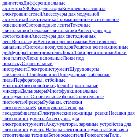
двигателя
Дифференциальные
автоматы
УЗО
Конденсаторы
Комплексная защита
электродвигателей
Аксессуары для модульной
автоматики
Светотехника
Промышленное и сигнальное
освещение
Светодиодные ленты
Точечные
светильники
Трековые светильники
Аксессуары для
светотехники
Аксессуары для светодиодных
лент
Вентиляция
Вентиляторы вытяжные
Вентиляторы
канальные
Системы воздуховодов
Решетки вентиляционные,
диффузоры
Проветриватели
Люки
Люки ревизионные
Люки
под плитку
Люки напольные
Люки под
покраску
Строительный
инструмент
Электроинструмент
Шуруповерты,
гайковерты
Шлифмашины
Циркулярные, сабельные
пилы
Перфораторы, отбойные
молотки
Электролобзики
Дрели
Строительные
миксеры
Дальномеры
Многофункциональные
инструменты
Строительные фены
Строительные
пистолеты
Фрезеры
Рубанки, стамески
электрические
Краскопульты
Степлеры,
гвоздезабиватели
Электрические ножницы, резаки
Насадки для
электроинструмента
Аксессуары для
электроинструмента
Аккумуляторы, зарядные устройства для
электроинструмента
Наборы электроинструмента
Силовая и
строительная техника
Бетоносмесители
Генераторы
Тали,