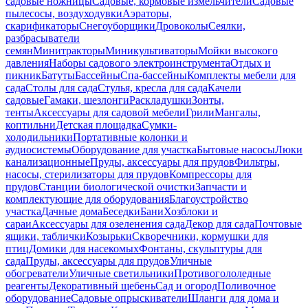
садовые ножницы
Садовые, кормовые измельчители
Садовые
пылесосы, воздуходувки
Аэраторы,
скарификаторы
Снегоуборщики
Дровоколы
Сеялки,
разбрасыватели
семян
Минитракторы
Миникультиваторы
Мойки высокого
давления
Наборы садового электроинструмента
Отдых и
пикник
Батуты
Бассейны
Спа-бассейны
Комплекты мебели для
сада
Столы для сада
Стулья, кресла для сада
Качели
садовые
Гамаки, шезлонги
Раскладушки
Зонты,
тенты
Аксессуары для садовой мебели
Грили
Мангалы,
коптильни
Детская площадка
Сумки-
холодильники
Портативные колонки и
аудиосистемы
Оборудование для участка
Бытовые насосы
Люки
канализационные
Пруды, аксессуары для прудов
Фильтры,
насосы, стерилизаторы для прудов
Компрессоры для
прудов
Станции биологической очистки
Запчасти и
комплектующие для оборудования
Благоустройство
участка
Дачные дома
Беседки
Бани
Хозблоки и
сараи
Аксессуары для озеленения сада
Декор для сада
Почтовые
ящики, таблички
Козырьки
Скворечники, кормушки для
птиц
Домики для насекомых
Фонтаны, скульптуры для
сада
Пруды, аксессуары для прудов
Уличные
обогреватели
Уличные светильники
Противогололедные
реагенты
Декоративный щебень
Сад и огород
Поливочное
оборудование
Садовые опрыскиватели
Шланги для дома и