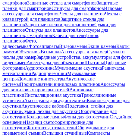
смартфонов
Защитные стекла для смартфонов
Защитные
пленки для смартфонов
Стилусы для смартфонов
Игровые
аксессуары для смартфонов
Чехлы для планшетов
Чехлы с
клавиатурой для планшетов
Защитные стекла для
планшетов
Защитные пленки для планшетов
Сумки для
планшетов
Стилусы для планшетов
Аксессуары для
планшетов, смартфонов
Кабели для телефонов,
планшетов
Фото,
видеосъемка
Фотоаппараты
Видеокамеры
Экшн-камеры
Карты
памяти
Объективы
Вспышки
Аксессуары для камер
Сумки и
чехлы для камер
Зарядные устройства, аккумуляторы для фото,
видеокамер
Аксессуары для объективов
Штативы
Цифровые
фоторамки
Аудиотехника
Мультимедиа акустика
Радиочасы,
метеостанции
Радиоприемники
Музыкальные
центры
Домашние кинотеатры
Акустические
системы
Проигрыватели виниловых пластинок
Аксессуары
для виниловых проигрывателей
Виниловые
пластинки
Инсталляционная акустика
Трансляционные
усилители
Аксессуары для аудиотехники
Комплектующие для
акустики
Акустические кабели
Подставки, стойки для
акустики
Сумки, чехлы для акустики
Оборудование для
фотостудии
Кольцевые лампы
Фоны для фотостудии
Студийное
освещение
Насадки светоформирующие для
фотостудии
Фотозонты, отражатели
Оборудование для
предметной съемки
Вспышки студийные
Комплекты