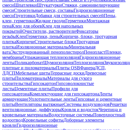
смеси
Шпатлевки
Штукатурки
Стяжки, самонивелирующие
смеси
Строительные смеси, составы
Гидроизоляционные
смеси
Грунтовки
Добавки для строительных смесей
Пены,
клеи, герметики
Жидкие гвозди
Герметики
Монтажная
пена
Клеи для обоев
Клеи для напольных
покрытий
Очистители, растворители
Фиксаторы
резьбы
Клеи
Герметики, пены
Кирпичи, блоки, тротуарная
плитка
Кирпичи
Строительные блоки
Тротуарная
плитка
Изоляционные материалы
Минеральная
вата
Экструдированный пенополистирол
Пенопласт
Пленки,
мембраны
Отражающая теплоизоляция
Гидроизоляционные
ленты
Поликарбонат
Шумоизоляция
Теплоизоляция
Звукоизоляц
плитные и пиломатериалы
Плиты OSB
Фанера
ДСП,
ЛДСП
Мебельные щиты
Террасные доски
Древесные
плиты
Пиломатериалы
Материалы для сухого
строительства
Гипсокартон
Гипсоволокнистые
листы
Цементные плиты
Профили для
гипсокартона
Комплектующие для гипсокартона
Ленты
армирующие
Уплотнительные ленты
Гипсовые и цементные
плиты
Вентиляторы вытяжные
Системы воздуховодов
Решетки
вентиляционные, диффузоры
Кровля и водосток
Черепица и
кровельные материалы
Водосточные системы
Поверхностный
водоотвод
Кровельные софиты
Доборные элементы
кровли
Гидроизоляционные