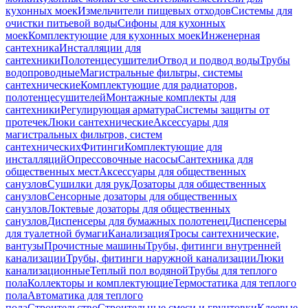
кухонных моек
Измельчители пищевых отходов
Системы для
очистки питьевой воды
Сифоны для кухонных
моек
Комплектующие для кухонных моек
Инженерная
сантехника
Инсталляции для
сантехники
Полотенцесушители
Отвод и подвод воды
Трубы
водопроводные
Магистральные фильтры, системы
сантехнические
Комплектующие для радиаторов,
полотенцесушителей
Монтажные комплекты для
сантехники
Регулирующая арматура
Системы защиты от
протечек
Люки сантехнические
Аксессуары для
магистральных фильтров, систем
сантехнических
Фитинги
Комплектующие для
инсталляций
Опрессовочные насосы
Сантехника для
общественных мест
Аксессуары для общественных
санузлов
Сушилки для рук
Дозаторы для общественных
санузлов
Сенсорные дозаторы для общественных
санузлов
Локтевые дозаторы для общественных
санузлов
Диспенсеры для бумажных полотенец
Диспенсеры
для туалетной бумаги
Канализация
Тросы сантехнические,
вантузы
Прочистные машины
Трубы, фитинги внутренней
канализации
Трубы, фитинги наружной канализации
Люки
канализационные
Теплый пол водяной
Трубы для теплого
пола
Коллекторы и комплектующие
Термостатика для теплого
пола
Автоматика для теплого
пола
Строительство
Строительные смеси и грунтовки
Клеевые