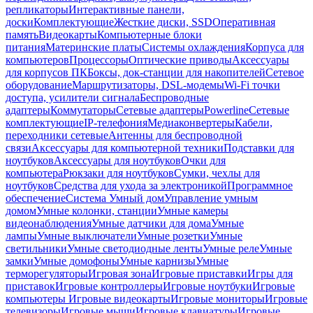
репликаторы
Интерактивные панели,
доски
Комплектующие
Жесткие диски, SSD
Оперативная
память
Видеокарты
Компьютерные блоки
питания
Материнские платы
Системы охлаждения
Корпуса для
компьютеров
Процессоры
Оптические приводы
Аксессуары
для корпусов ПК
Боксы, док-станции для накопителей
Сетевое
оборудование
Маршрутизаторы, DSL-модемы
Wi-Fi точки
доступа, усилители сигнала
Беспроводные
адаптеры
Коммутаторы
Сетевые адаптеры
Powerline
Сетевые
комплектующие
IP-телефония
Медиаконвертеры
Кабели,
переходники сетевые
Антенны для беспроводной
связи
Аксессуары для компьютерной техники
Подставки для
ноутбуков
Аксессуары для ноутбуков
Очки для
компьютера
Рюкзаки для ноутбуков
Сумки, чехлы для
ноутбуков
Средства для ухода за электроникой
Программное
обеспечение
Система Умный дом
Управление умным
домом
Умные колонки, станции
Умные камеры
видеонаблюдения
Умные датчики для дома
Умные
лампы
Умные выключатели
Умные розетки
Умные
светильники
Умные светодиодные ленты
Умные реле
Умные
замки
Умные домофоны
Умные карнизы
Умные
терморегуляторы
Игровая зона
Игровые приставки
Игры для
приставок
Игровые контроллеры
Игровые ноутбуки
Игровые
компьютеры
Игровые видеокарты
Игровые мониторы
Игровые
телевизоры
Игровые мыши
Игровые клавиатуры
Игровые