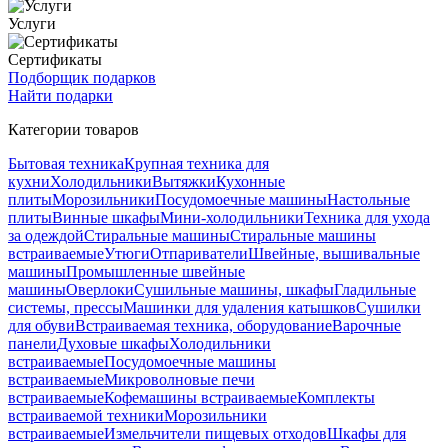
Услуги
Сертификаты
Подборщик подарков
Найти подарки
Категории товаров
Бытовая техника
Крупная техника для
кухни
Холодильники
Вытяжки
Кухонные
плиты
Морозильники
Посудомоечные машины
Настольные
плиты
Винные шкафы
Мини-холодильники
Техника для ухода
за одеждой
Стиральные машины
Стиральные машины
встраиваемые
Утюги
Отпариватели
Швейные, вышивальные
машины
Промышленные швейные
машины
Оверлоки
Сушильные машины, шкафы
Гладильные
системы, прессы
Машинки для удаления катышков
Сушилки
для обуви
Встраиваемая техника, оборудование
Варочные
панели
Духовые шкафы
Холодильники
встраиваемые
Посудомоечные машины
встраиваемые
Микроволновые печи
встраиваемые
Кофемашины встраиваемые
Комплекты
встраиваемой техники
Морозильники
встраиваемые
Измельчители пищевых отходов
Шкафы для