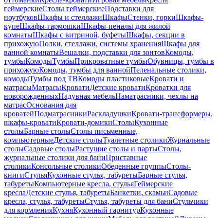
геймерские
Столы геймерские
Подставки для
ноутбуков
Шкафы и стеллажи
Шкафы
Стенки, горки
Шкафы-
купе
Шкафы-гармошки
Шкафы-пеналы для жилой
комнаты
Шкафы с витриной, буфеты
Шкафы, секции в
прихожую
Полки, стеллажи, системы хранения
Шкафы для
ванной комнаты
Вешалки, подставки для зонтов
Комоды,
тумбы
Комоды
Тумбы
Прикроватные тумбы
Обувницы, тумбы в
прихожую
Комоды, тумбы для ванной
Пеленальные столики,
комоды
Тумбы под ТВ
Комоды пластиковые
Кровати и
матрасы
Матрасы
Кровати
Детские кровати
Кроватки для
новорожденных
Надувная мебель
Наматрасники, чехлы на
матрас
Основания для
кроватей
Подматрасники
Раскладушки
Кровати-трансформеры,
шкафы-кровати
Кровати-домики
Столы
Кухонные
столы
Барные столы
Столы письменные,
компьютерные
Детские столы
Туалетные столики
Журнальные
столы
Садовые столы
Растущие столы и парты
Столы,
журнальные столики для бани
Приставные
столики
Консольные столики
Обеденные группы
Столы-
книги
Стулья
Кухонные стулья, табуреты
Барные стулья,
табуреты
Компьютерные кресла, стулья
Геймерские
кресла
Детские стулья, табуреты
Банкетки, скамьи
Садовые
кресла, стулья, табуреты
Стулья, табуреты для бани
Стульчики
для кормления
Кухня
Кухонный гарнитур
Кухонные