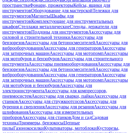
пространства
Фонари, прожекторы
Кейсы, ящики для
инструментов
Оборудование для мастерской
Тележки для
инструментов
Магниты
Шкафы для
инструментов
Комплектующие для инструментальных
шкафов
Стеллажи металлические
Стенды, держатели для
инструментов
Поддоны для инструментов
Аксессуары для
силовой и строительной техники
Аксессуары для
бензорезов
Аксессуары для бетоносмесителей
Аксессуары для
виброоборудования
Аксессуары для генераторов
Аксессуары
для затирочных машин
Аксессуары для мотопомп
Аксессуары
для мотобуров и бензобуров
Аксессуары для строительного
инструмента
Аксессуары пневмооборудования
Аксессуары для
бензорезов
Аксессуары для бетоносмесителей
Аксессуары для
виброоборудования
Аксессуары для генераторов
Аксессуары
для затирочных машин
Аксессуары для мотопомп
Аксессуары
для мотобуров и бензобуров
Аксессуары для
электроинструмента
Аксессуары для компрессоров,
пневмосистем
Аксессуары для сварки, пайки
Аксессуары для
станков
Аксессуары для стружкоотсосов
Аксессуары для
бурения и сверления
Аксессуары для резания
Аксессуары для
шлифования
Аксессуары для измерительных
приборов
Аксессуары для станков
Дом и сад
Садовая
техника
Триммеры, бензокосы
Цепные
пилы
Газонокосилки
Культиваторы, мотоблоки
Кусторезы,