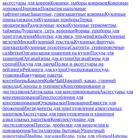
аксессуары для ковров
Коврики, наборы ковриков
Ковровые
дорожки
Циновки
Покрытия напольные
тафтинговые
Защитные, грязезащитные коврики
Кухонные
принадлежности
Кухонные приборы
Терки,
овощерезки
Разделочные доски
Кухонные термометры,
таймеры
Дуршлаги, сита, воронки
Формы, приборы для
приготовления
Молотки для мяса, тендерайзеры
Кухонные
мелочи
Миски
Кухонный текстиль
Кухонные фартуки,
прихватки
Кухонные полотенца
Скатерти, сервировочные
салфетки
Организация хранения на кухне
Посуда для
хранения
Органайзеры для кухни
Органайзеры для
специй
Посуда для ланча
Полки и аксессуары на
рейлинги
Рейлинги для кухни
Одноразовая посуда,
упаковка
Вакуумные пакеты,
контейнеры
Бакалея
Кофе
Чай
Цикорий, какао, горячий
шоколад
Сиропы и топпинги
Консервирование и
дистилляция
Автоклавы для консервирования
Аксессуары для
консервирования
Приспособления для
консервирования
Открывалки
Пивоварни
Емкости для
брожения
Ингредиенты для приготовления алкогольных
напитков
Аксессуары для приготовления и хранения
алкогольных напитков
Комплектующие для
дистилляторов
Прессы, дробилки для виноделия и
пивоварения
Дистилляторы бытовые
Уборочный
инвентарь
Швабры, насадки
Ведра, тазы для уборки
Наборы