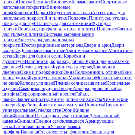
плитка
Плитка
Ламинат
Линолеум
Керамогранит
Спортивные
напольные покрытия
Виниловые
полы
Ковролин
Паркет
Искусственная трава
Аксессуары для
напольных покрытий и плитки
Подложка
Плинтусы, уголки,
обводы для труб
Плинтусы для сантехники
Фуги для
плитки
Порожки, профили для пола и плитки
Приспособления
для укладки плитки
Системы выравнивания
плитки
Аксессуары для напольных
покрытий
Реставрационные материалы
Двери и арки
Двери
входные
Двери межкомнатные
Арки межкомнатные
Москитные
сетки
Двери для бани и сауны
Коробки и
фурнитура
Наличники, коробки, доборы
Ручки дверные
Замки
дверные
Петли дверные
Фурнитура дверная
Доводчики
дверные
Окна и подоконники
Окна
Подоконники, отливы
Окна
мансардные
Фурнитура оконная
Мягкие окна
Москитные сетки
на окна
Жалюзи уличные
Пленки солнцезащитные
Крепежные
изделия
Саморезы, шурупы
Гвозди
Анкеры, дюбели
Скобы,
штифты
Перфорированный крепеж
Гайки,
шайбы
Заклепки
Болты, винты, шпильки
Хомуты
Химические
анкеры
Карабины
Фиксаторы арматуры
Шплинты
Пружины
универсальные
Отделка стен
Обои
Жидкие
обои
Фотообои
Штукатурки декоративные
Декоративный
камень
Скинали
Пленки самоклеящиеся
Армирующие
сетки
Стеновые панели
Уголки, маяки,
профили
Вагонка
Стеклохолсты, флизелин
Экраны для