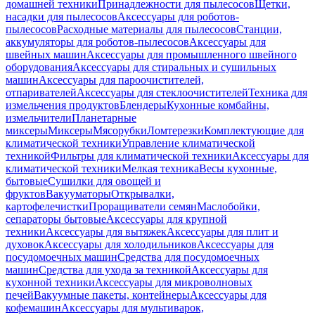
домашней техники
Принадлежности для пылесосов
Щетки,
насадки для пылесосов
Аксессуары для роботов-
пылесосов
Расходные материалы для пылесосов
Станции,
аккумуляторы для роботов-пылесосов
Аксессуары для
швейных машин
Аксессуары для промышленного швейного
оборудования
Аксессуары для стиральных и сушильных
машин
Аксессуары для пароочистителей,
отпаривателей
Аксессуары для стеклоочистителей
Техника для
измельчения продуктов
Блендеры
Кухонные комбайны,
измельчители
Планетарные
миксеры
Миксеры
Мясорубки
Ломтерезки
Комплектующие для
климатической техники
Управление климатической
техникой
Фильтры для климатической техники
Аксессуары для
климатической техники
Мелкая техника
Весы кухонные,
бытовые
Сушилки для овощей и
фруктов
Вакууматоры
Открывалки,
картофелечистки
Проращиватели семян
Маслобойки,
сепараторы бытовые
Аксессуары для крупной
техники
Аксессуары для вытяжек
Аксессуары для плит и
духовок
Аксессуары для холодильников
Аксессуары для
посудомоечных машин
Средства для посудомоечных
машин
Средства для ухода за техникой
Аксессуары для
кухонной техники
Аксессуары для микроволновых
печей
Вакуумные пакеты, контейнеры
Аксессуары для
кофемашин
Аксессуары для мультиварок,