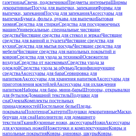
газетницы
Свечи, подсвечники
Предметы интерьера
Ширмы
декоративные
Посуда для выпечки, запекания
Формы для
выпечки, запекания
Посуда для запекания
Аксессуары для
выпечки
Бумага, фольга, рукава для выпечки
Бытовая
химия
Средства для стирки
Средства для посудомоечных
машин
Универсальные, специальные чистящие
средства
Чистящие средства для стекол и зеркал
Чистящие
средства для ванной и туалета
Чистящие средства для
кухни
Средства для мытья посуды
Чистящие средства для
мебели
Чистящие средства для напольных покрытий и
ковров
Средства для ухода за техникой
Освежители
воздуха
Средства от насекомых
Средства ухода за
одеждой
Средства ухода за обувью
Дезинфицирующие
средства
Аксессуары для бара
Сервировка для
напитков
Аксессуары для хранения напитков
Аксессуары для
приготовления коктейлей
Аксессуары для охлаждения
напитков
Наборы для бара, мини-бары
Штопоры, открывалки
для бутылок
Домашний текстиль
Подушки для
сна
Одеяла
Комплекты постельных
принадлежностей
Постельное белье
Пледы,
покрывала
Полотенца
Скатерти
Подушки декоративные
Маски,
беруши для сна
Наполнители для домашнего
текстиля
Ткани
Кухонные ножи, аксессуары
Ножи
Аксессуары
для кухонных ножей
Ножеточки и комплектующие
Ковры и
напольные покрытия
Ковры, циновки, шкуры
Ковры,