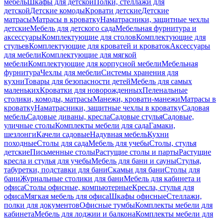
мебель
Шкафы для детской
Полки, стеллажи для
детской
Детские комоды
Кровати детские
Детские
матрасы
Матрасы в кроватку
Наматрасники, защитные чехлы
детские
Мебель для детского сада
Мебельная фурнитура и
аксессуары
Комплектующие для столов
Комплектующие для
стульев
Комплектующие для кроватей и кроваток
Аксессуары
для мебели
Комплектующие для мягкой
мебели
Комплектующие для корпусной мебели
Мебельная
фурнитура
Чехлы для мебели
Системы хранения для
кухни
Товары для безопасности детей
Мебель для самых
маленьких
Кроватки для новорожденных
Пеленальные
столики, комоды, матрасы
Манежи, кровати-манежи
Матрасы в
кроватку
Наматрасники, защитные чехлы в кроватку
Садовая
мебель
Садовые диваны, кресла
Садовые стулья
Садовые,
уличные столы
Комплекты мебели для сада
Гамаки,
шезлонги
Качели садовые
Надувная мебель
Кухни
походные
Столы для сада
Мебель для учебы
Столы, стулья
детские
Письменные столы
Растущие столы и парты
Растущие
кресла и стулья для учебы
Мебель для бани и сауны
Стулья,
табуретки, подставки для бани
Скамьи для бани
Столы для
бани
Журнальные столики для бани
Мебель для кабинета и
офиса
Столы офисные, компьютерные
Кресла, стулья для
офиса
Мягкая мебель для офиса
Шкафы офисные
Стеллажи,
полки для документов
Офисные тумбы
Комплекты мебели для
кабинета
Мебель для лоджии и балкона
Комплекты мебели для