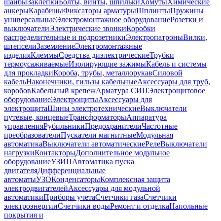
шайбы
Заклепки
Болты, винты, шпильки
Хомуты
Химические
анкеры
Карабины
Фиксаторы арматуры
Шплинты
Пружины
универсальные
Электромонтажное оборудование
Розетки и
выключатели
Электрические звонки
Коробки
распределительные и подрозетники
Электропатроны
Вилки,
штепсели
Заземление
Электромонтажные
изделия
Клеммы
Средства диэлектрические
Трубки
термоусаживаемые
Изолирующие зажимы
Кабель и системы
для прокладки
Короба, трубы, металлорукав
Силовой
кабель
Наконечники, гильзы кабельные
Аксессуары для труб,
коробов
Кабельный крепеж
Арматура СИП
Электрощитовое
оборудование
Электрощиты
Аксессуары для
электрощита
Шины электротехнические
Выключатели
путевые, концевые
Трансформаторы
Аппаратура
управления
Рубильники
Предохранители
Частотные
преобразователи
Пускатели магнитные
Модульная
автоматика
Выключатели автоматические
Реле
Выключатели
нагрузки
Контакторы
Дополнительное модульное
оборудование
УЗИП
Автоматика пуска
двигателя
Дифференциальные
автоматы
УЗО
Конденсаторы
Комплексная защита
электродвигателей
Аксессуары для модульной
автоматики
Приборы учета
Счетчики газа
Счетчики
электроэнергии
Счетчики воды
Ремонт и отделка
Напольные
покрытия и