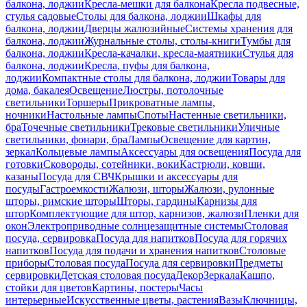
балкона, лоджии
Кресла-мешки для балкона
Кресла подвесные,
стулья садовые
Столы для балкона, лоджии
Шкафы для
балкона, лоджии
Дверцы жалюзийные
Системы хранения для
балкона, лоджии
Журнальные столы, столы-книги
Тумбы для
балкона, лоджии
Кресла-качалки, кресла-маятники
Стулья для
балкона, лоджии
Кресла, пуфы для балкона,
лоджии
Компактные столы для балкона, лоджии
Товары для
дома, бакалея
Освещение
Люстры, потолочные
светильники
Торшеры
Прикроватные лампы,
ночники
Настольные лампы
Споты
Настенные светильники,
бра
Точечные светильники
Трековые светильники
Уличные
светильники, фонари, бра
Лампы
Освещение для картин,
зеркал
Кольцевые лампы
Аксессуары для освещения
Посуда для
готовки
Сковороды, сотейники, воки
Кастрюли, ковши,
казаны
Посуда для СВЧ
Крышки и аксессуары для
посуды
Гастроемкости
Жалюзи, шторы
Жалюзи, рулонные
шторы, римские шторы
Шторы, гардины
Карнизы для
штор
Комплектующие для штор, карнизов, жалюзи
Пленки для
окон
Электроприводные солнцезащитные системы
Столовая
посуда, сервировка
Посуда для напитков
Посуда для горячих
напитков
Посуда для подачи и хранения напитков
Столовые
приборы
Столовая посуда
Посуда для сервировки
Предметы
сервировки
Детская столовая посуда
Декор
Зеркала
Кашпо,
стойки для цветов
Картины, постеры
Часы
интерьерные
Искусственные цветы, растения
Вазы
Ключницы,