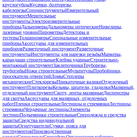
круглогубцы
Кусачки, болторезы,
кабелерезы
Специнструменты
Измерительный
инструмент
Мерительные
инструменты
Электроизмерительные
приборы
Дальномеры
Дальномеры оптические
Нивелиры,
лазерные уровни
Пирометры
Детекторы и
тестеры
Толщиномеры
Специальные измерительные
приборы
Аксессуары для измерительных
приборов
Разметочный инструмент
Разметочные
инструменты
Инструменты для нарезки резьбы
Маркеры,
карандаши строительные
Клейма ударные
Строительно-
монтажный инструмент
Заклепочники
Труборезы,
трубогибы
Ножи строительные
Мультитулы
Пробойники,
просекатели отверстий
Ломы
Степлеры
механические
Стеклорезы
Прикаточные валики
Отделочный
инструмент
Плиткорезы
Кельмы, шпатели, гладилки
Малярный,
отделочный инструмент
Скотч, ленты малярные
Диспенсеры
для скотча
Аксессуары для малярных, отделочных
работ
Пленки строительные
Лестницы и стремянки
Лестницы,
стремянки
Чердачные лестницы
Элементы
лестниц
Подъемники строительные
Спецодежда и средства
защиты
Средства индивидуальной
защиты
Огнетушители
Сумки, пояса для
инструментов
Производственная
одежда
Спецодежда
Спецобувь
Организация рабочего