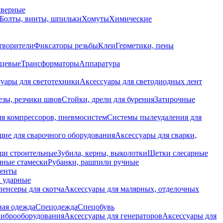
дверные
Болты, винты, шпильки
Хомуты
Химические
творители
Фиксаторы резьбы
Клеи
Герметики, пены
нцевые
Трансформаторы
Аппаратура
уары для светотехники
Аксессуары для светодиодных лент
езы, резчики швов
Стойки, дрели для бурения
Затирочные
ля компрессоров, пневмосистем
Системы пылеудаления для
ие для сварочного оборудования
Аксессуары для сварки,
щи строительные
Зубила, керны, выколотки
Щетки слесарные
чные стамески
Рубанки, рашпили ручные
енты
 ударные
енсеры для скотча
Аксессуары для малярных, отделочных
ная одежда
Спецодежда
Спецобувь
виброоборудования
Аксессуары для генераторов
Аксессуары для