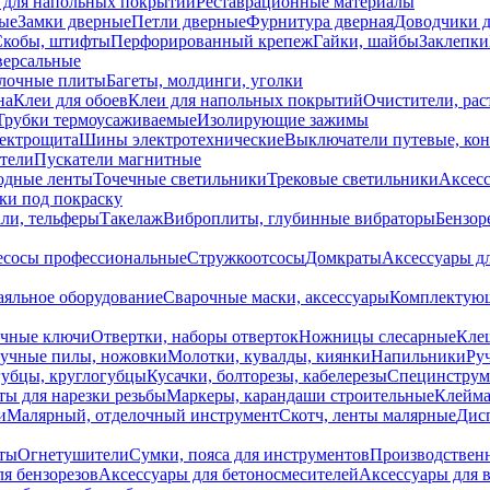
 для напольных покрытий
Реставрационные материалы
ые
Замки дверные
Петли дверные
Фурнитура дверная
Доводчики 
Скобы, штифты
Перфорированный крепеж
Гайки, шайбы
Заклепки
ерсальные
лочные плиты
Багеты, молдинги, уголки
на
Клеи для обоев
Клеи для напольных покрытий
Очистители, рас
Трубки термоусаживаемые
Изолирующие зажимы
лектрощита
Шины электротехнические
Выключатели путевые, ко
атели
Пускатели магнитные
одные ленты
Точечные светильники
Трековые светильники
Аксесс
и под покраску
ли, тельферы
Такелаж
Виброплиты, глубинные вибраторы
Бензор
сосы профессиональные
Стружкоотсосы
Домкраты
Аксессуары д
аяльное оборудование
Сварочные маски, аксессуары
Комплектующ
ечные ключи
Отвертки, наборы отверток
Ножницы слесарные
Кле
учные пилы, ножовки
Молотки, кувалды, киянки
Напильники
Ру
убцы, круглогубцы
Кусачки, болторезы, кабелерезы
Специнструм
ы для нарезки резьбы
Маркеры, карандаши строительные
Клейма
и
Малярный, отделочный инструмент
Скотч, ленты малярные
Дисп
иты
Огнетушители
Сумки, пояса для инструментов
Производствен
я бензорезов
Аксессуары для бетоносмесителей
Аксессуары для 