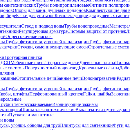
ем сантехнических
Трубы полипропиленовые
Фитинги полипроп
ддонов
Опоры для ванн, душевых поддонов
Комплектующие для 
ов, биде
Бачки для унитазов
Комплектующие для душевых гарнит
есушители
Отвод и подвод воды
Трубы водопроводные
Магистрал
антехники
Регулирующая арматура
Системы защиты от протечек
Л
ций
Опрессовочные насосы
ны
Трубы, фитинги внутренней канализации
Трубы, фитинги на
катурки
Стяжки, самонивелирующие смеси
Строительные смеси,
ки
Тротуарная плитка
ЛДСП
Мебельные щиты
Террасные доски
Древесные плиты
Пилом
ные системы
Поверхностный водоотвод
Кровельные софиты
Добо
тиляция
-камины
Отопительные печи
Банные печи
Водонагреватели
Радиат
ны
Трубы, фитинги внутренней канализации
Трубы, фитинги на
Скобы, штифты
Перфорированный крепеж
Гайки, шайбы
Заклепки
ерсальные
Трубки термоусаживаемые
Изолирующие зажимы
лектрощита
Шины электротехнические
Выключатели путевые, ко
атели
Пускатели магнитные
ки воды
усы, уголки, обводы для труб
Плинтусы для сантехники
Фуги дл