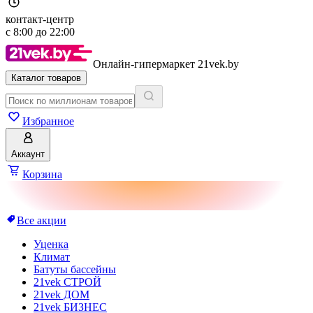
контакт-центр
с
8:00
до
22:00
Онлайн-гипермаркет 21vek.by
Каталог товаров
Избранное
Аккаунт
Корзина
Все акции
Уценка
Климат
Батуты бассейны
21vek СТРОЙ
21vek ДОМ
21vek БИЗНЕС