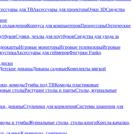
сессуары для ТВ
Аксессуары для проектора
Очки 3D
Средства
ание
 охлаждения
Корпуса для компьютеров
Процессоры
Оптические
утбуков
Сумки, чехлы для ноутбуков
Средства для ухода за
деокарты
Игровые мониторы
Игровые телевизоры
Игровые
акустика
Аксессуары для геймеров
Фигурки Funko
 диски
Детские диваны
Диваны садовые
Комплекты мягкой
ики, комоды
Тумбы под ТВ
Комоды пластиковые
довые столы
Растущие столы и парты
Столы, журнальные
ки, диваны
Стульчики для кормления
Системы хранения для
моды и тумбы
Журнальные столы, столы-книги
Кресла-качалки,
ки, скамьи
Ключницы, газетницы