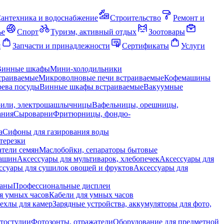
антехника и водоснабжение
Строительство
Ремонт и
ье
Спорт
Туризм, активный отдых
Зоотовары
я
Запчасти и принадлежности
Сертификаты
Услуги
Винные шкафы
Мини-холодильники
траиваемые
Микроволновые печи встраиваемые
Кофемашины
ева посуды
Винные шкафы встраиваемые
Вакуумные
рили, электрошашлычницы
Вафельницы, орешницы,
ания
Сыроварни
Фритюрницы, фондю-
а
Сифоны для газирования воды
терезки
тели семян
Маслобойки, сепараторы бытовые
машин
Аксессуары для мультиварок, хлебопечек
Аксессуары для
ссуары для сушилок овощей и фруктов
Аксессуары для
раны
Профессиональные дисплеи
я умных часов
Кабели для умных часов
ехлы для камер
Зарядные устройства, аккумуляторы для фото,
тостудии
Фотозонты, отражатели
Оборудование для предметной