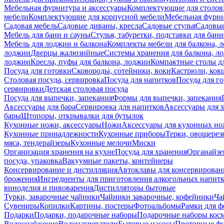
Мебельная фурнитура и аксессуары
Комплектующие для столов
мебели
Комплектующие для корпусной мебели
Мебельная фурн
Садовая мебель
Садовые диваны, кресла
Садовые стулья
Садовые
Мебель для бани и сауны
Стулья, табуретки, подставки для бани
Мебель для лоджии и балкона
Комплекты мебели для балкона, 
лоджии
Дверцы жалюзийные
Системы хранения для балкона, л
лоджии
Кресла, пуфы для балкона, лоджии
Компактные столы дл
Посуда для готовки
Сковороды, сотейники, воки
Кастрюли, ков
Столовая посуда, сервировка
Посуда для напитков
Посуда для г
сервировки
Детская столовая посуда
Посуда для выпечки, запекания
Формы для выпечки, запекания
Аксессуары для бара
Сервировка для напитков
Аксессуары для 
бары
Штопоры, открывалки для бутылок
Кухонные ножи, аксессуары
Ножи
Аксессуары для кухонных н
Кухонные принадлежности
Кухонные приборы
Терки, овощерез
мяса, тендерайзеры
Кухонные мелочи
Миски
Организация хранения на кухне
Посуда для хранения
Органайзе
посуда, упаковка
Вакуумные пакеты, контейнеры
Консервирование и дистилляция
Автоклавы для консервирован
брожения
Ингредиенты для приготовления алкогольных напит
виноделия и пивоварения
Дистилляторы бытовые
Турки, заварочные чайники
Чайники заварочные, кофейники
Ча
Сувениры
Копилки
Картины, постеры
Фотоальбомы
Рамки для ф
Подарки
Подарки, подарочные наборы
Подарочные наборы косм
Водоснабжение
Водонагреватели
Бытовые насосы
Проточные фи