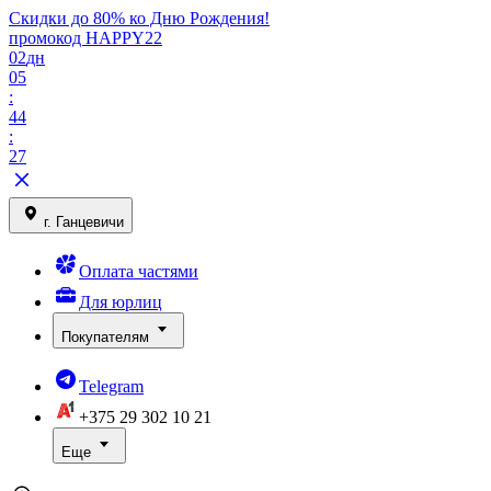
Скидки до 80% ко Дню Рождения!
промокод HAPPY22
02
дн
05
:
44
:
27
г. Ганцевичи
Оплата частями
Для юрлиц
Покупателям
Telegram
+375 29
302 10 21
Еще