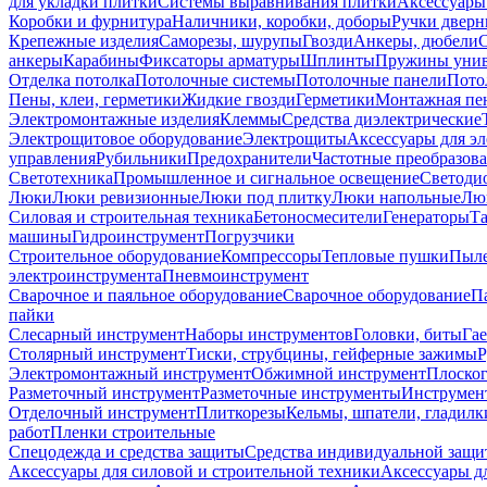
для укладки плитки
Системы выравнивания плитки
Аксессуары
Коробки и фурнитура
Наличники, коробки, доборы
Ручки дверн
Крепежные изделия
Саморезы, шурупы
Гвозди
Анкеры, дюбели
анкеры
Карабины
Фиксаторы арматуры
Шплинты
Пружины унив
Отделка потолка
Потолочные системы
Потолочные панели
Пото
Пены, клеи, герметики
Жидкие гвозди
Герметики
Монтажная пе
Электромонтажные изделия
Клеммы
Средства диэлектрические
Электрощитовое оборудование
Электрощиты
Аксессуары для э
управления
Рубильники
Предохранители
Частотные преобразов
Светотехника
Промышленное и сигнальное освещение
Светоди
Люки
Люки ревизионные
Люки под плитку
Люки напольные
Люк
Силовая и строительная техника
Бетоносмесители
Генераторы
Та
машины
Гидроинструмент
Погрузчики
Строительное оборудование
Компрессоры
Тепловые пушки
Пыле
электроинструмента
Пневмоинструмент
Сварочное и паяльное оборудование
Сварочное оборудование
П
пайки
Слесарный инструмент
Наборы инструментов
Головки, биты
Га
Столярный инструмент
Тиски, струбцины, гейферные зажимы
Р
Электромонтажный инструмент
Обжимной инструмент
Плоског
Разметочный инструмент
Разметочные инструменты
Инструмент
Отделочный инструмент
Плиткорезы
Кельмы, шпатели, гладилк
работ
Пленки строительные
Спецодежда и средства защиты
Средства индивидуальной защ
Аксессуары для силовой и строительной техники
Аксессуары дл