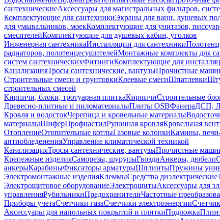
сантехнические
Аксессуары для магистральных фильтров, сист
Комплектующие для сантехники
Экраны для ванн, душевых по
для умывальников, моек
Комплектующие для унитазов, писсуар
смесителей
Комплектующие для душевых кабин, уголков
Инженерная сантехника
Инсталляции для сантехники
Полотенц
радиаторов, полотенцесушителей
Монтажные комплекты для с
систем сантехнических
Фитинги
Комплектующие для инсталля
Канализация
Тросы сантехнические, вантузы
Прочистные маши
Строительные смеси и грунтовки
Клеевые смеси
Шпатлевки
Шту
строительных смесей
Кирпичи, блоки, тротуарная плитка
Кирпичи
Строительные бло
Древесно-плитные и пиломатериалы
Плиты OSB
Фанера
ДСП, 
Кровля и водосток
Черепица и кровельные материалы
Водосточ
материалы
Шифер
Профнастил
Рулонная кровля
Кровельная вен
Отопление
Отопительные котлы
Газовые колонки
Камины, печи
антиобледенения
Управление климатической техникой
Канализация
Тросы сантехнические, вантузы
Прочистные маши
Крепежные изделия
Саморезы, шурупы
Гвозди
Анкеры, дюбели
анкеры
Карабины
Фиксаторы арматуры
Шплинты
Пружины унив
Электромонтажные изделия
Клеммы
Средства диэлектрические
Электрощитовое оборудование
Электрощиты
Аксессуары для э
управления
Рубильники
Предохранители
Частотные преобразов
Приборы учета
Счетчики газа
Счетчики электроэнергии
Счетчи
Аксессуары для напольных покрытий и плитки
Подложка
Плинт