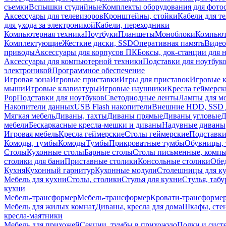
съемки
Вспышки студийные
Комплекты оборудования для фото
Аксессуары для телевизоров
Кронштейны, стойки
Кабели для т
для ухода за электроникой
Кабели, переходники
Компьютерная техника
Ноутбуки
Планшеты
Моноблоки
Компью
Комплектующие
Жесткие диски, SSD
Оперативная память
Видео
приводы
Аксессуары для корпусов ПК
Боксы, док-станции для 
Аксессуары для компьютерной техники
Подставки для ноутбук
электроникой
Программное обеспечение
Игровая зона
Игровые приставки
Игры для приставок
Игровые 
мыши
Игровые клавиатуры
Игровые наушники
Кресла геймерск
Pop
Подставки для ноутбуков
Светодиодные ленты
Лампы для м
Накопители данных
USB Flash накопители
Внешние HDD, SSD 
Мягкая мебель
Диваны, тахты
Диваны прямые
Диваны угловые
Д
мебели
Бескаркасные кресла-мешки и диваны
Надувные диваны
Игровая мебель
Кресла геймерские
Столы геймерские
Подставки
Комоды, тумбы
Комоды
Тумбы
Прикроватные тумбы
Обувницы, 
Столы
Кухонные столы
Барные столы
Столы письменные, комп
столики для бани
Приставные столики
Консольные столики
Обе
Кухня
Кухонный гарнитур
Кухонные модули
Столешницы для к
Мебель для кухни
Столы, столики
Стулья для кухни
Стулья, таб
кухни
Мебель-трансформер
Мебель-трансформер
Кровати-трансформе
Мебель для жилых комнат
Диваны, кресла для дома
Шкафы, стен
кресла-маятники
Мебель для прихожей
Секции, тумбы в прихожую
Полки и сист