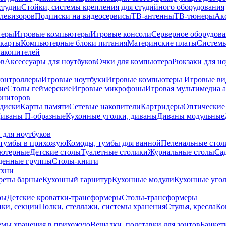
студии
Стойки, системы крепления для студийного оборудования
елевизоров
Подписки на видеосервисы
ТВ-антенны
ТВ-тюнеры
Ак
теры
Игровые компьютеры
Игровые консоли
Серверное оборудов
карты
Компьютерные блоки питания
Материнские платы
Системы
накопителей
ов
Аксессуары для ноутбуков
Очки для компьютера
Рюкзаки для но
контроллеры
Игровые ноутбуки
Игровые компьютеры
Игровые ви
ие
Столы геймерские
Игровые микрофоны
Игровая мультимедиа 
ониторов
диски
Карты памяти
Сетевые накопители
Картридеры
Оптические
иваны П-образные
Кухонные уголки, диваны
Диваны модульные
 для ноутбуков
тумбы в прихожую
Комоды, тумбы для ванной
Пеленальные стол
ьютерные
Детские столы
Туалетные столики
Журнальные столы
Са
денные группы
Столы-книги
ухни
уреты барные
Кухонный гарнитур
Кухонные модули
Кухонные угол
ры
Детские кроватки-трансформеры
Столы-трансформеры
ки, секции
Полки, стеллажи, системы хранения
Стулья, кресла
Ко
емы хранения в прихожую
Вешалки, подставки для зонтов
Банкет