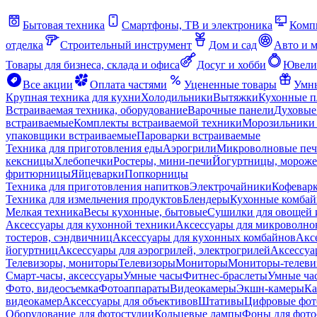
Бытовая техника
Смартфоны, ТВ и электроника
Комп
отделка
Строительный инструмент
Дом и сад
Авто и 
Товары для бизнеса, склада и офиса
Досуг и хобби
Ювели
Все акции
Оплата частями
Уцененные товары
Умны
Крупная техника для кухни
Холодильники
Вытяжки
Кухонные 
Встраиваемая техника, оборудование
Варочные панели
Духовые
встраиваемые
Комплекты встраиваемой техники
Морозильники 
упаковщики встраиваемые
Пароварки встраиваемые
Техника для приготовления еды
Аэрогрили
Микроволновые пе
кексницы
Хлебопечки
Ростеры, мини-печи
Йогуртницы, морож
фритюрницы
Яйцеварки
Попкорницы
Техника для приготовления напитков
Электрочайники
Кофевар
Техника для измельчения продуктов
Блендеры
Кухонные комбай
Мелкая техника
Весы кухонные, бытовые
Сушилки для овощей 
Аксессуары для кухонной техники
Аксессуары для микроволно
тостеров, сэндвичниц
Аксессуары для кухонных комбайнов
Акс
йогуртниц
Аксессуары для аэрогрилей, электрогрилей
Аксессуа
Телевизоры, мониторы
Телевизоры
Мониторы
Мониторы-телеви
Смарт-часы, аксессуары
Умные часы
Фитнес-браслеты
Умные ча
Фото, видеосъемка
Фотоаппараты
Видеокамеры
Экшн-камеры
Ка
видеокамер
Аксессуары для объективов
Штативы
Цифровые фот
Оборудование для фотостудии
Кольцевые лампы
Фоны для фото