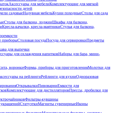
ваток
Аксессуары для мебели
Комплектующие для мягкой
безопасности детей
чели садовые
Надувная мебель
Кухни походные
Столы для сада
вые
Столы для балкона, лоджии
Шкафы для балкона,
ии
Кресла-качалки, кресла-маятники
Стулья для балкона,
роемкости
е приборы
Столовая посуда
Посуда для сервировки
Предметы
укава для выпечки
ссуары для охлаждения напитков
Наборы для бара, мини-
сита, воронки
Формы, приборы для приготовления
Молотки для
аксессуары на рейлинги
Рейлинги для кухни
Одноразовая
вирования
Открывалки
Пивоварни
Емкости для
тков
Комплектующие для дистилляторов
Прессы, дробилки для
лектрочайников
Фильтры-кувшины
я украшений
Статуэтки
Магниты сувенирные
Иконы
ля проточных фильтров
Магистральные фильтры, системы