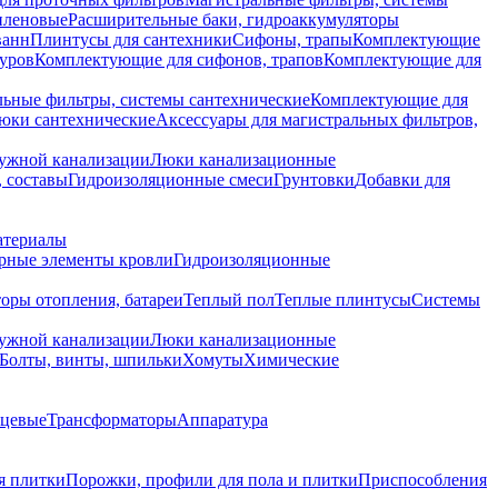
иленовые
Расширительные баки, гидроаккумуляторы
ванн
Плинтусы для сантехники
Сифоны, трапы
Комплектующие
уров
Комплектующие для сифонов, трапов
Комплектующие для
ьные фильтры, системы сантехнические
Комплектующие для
юки сантехнические
Аксессуары для магистральных фильтров,
ружной канализации
Люки канализационные
 составы
Гидроизоляционные смеси
Грунтовки
Добавки для
атериалы
рные элементы кровли
Гидроизоляционные
оры отопления, батареи
Теплый пол
Теплые плинтусы
Системы
ружной канализации
Люки канализационные
Болты, винты, шпильки
Хомуты
Химические
нцевые
Трансформаторы
Аппаратура
я плитки
Порожки, профили для пола и плитки
Приспособления