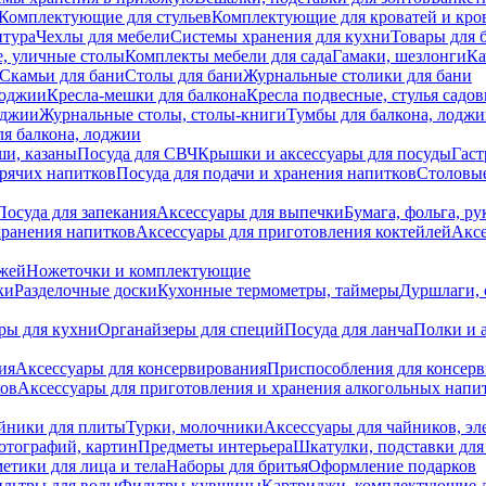
Комплектующие для стульев
Комплектующие для кроватей и кро
итура
Чехлы для мебели
Системы хранения для кухни
Товары для 
, уличные столы
Комплекты мебели для сада
Гамаки, шезлонги
Ка
Скамьи для бани
Столы для бани
Журнальные столики для бани
лоджии
Кресла-мешки для балкона
Кресла подвесные, стулья садо
оджии
Журнальные столы, столы-книги
Тумбы для балкона, лодж
я балкона, лоджии
ши, казаны
Посуда для СВЧ
Крышки и аксессуары для посуды
Гаст
орячих напитков
Посуда для подачи и хранения напитков
Столовы
Посуда для запекания
Аксессуары для выпечки
Бумага, фольга, р
хранения напитков
Аксессуары для приготовления коктейлей
Аксе
ожей
Ножеточки и комплектующие
ки
Разделочные доски
Кухонные термометры, таймеры
Дуршлаги, 
ры для кухни
Органайзеры для специй
Посуда для ланча
Полки и 
ия
Аксессуары для консервирования
Приспособления для консер
ков
Аксессуары для приготовления и хранения алкогольных напи
йники для плиты
Турки, молочники
Аксессуары для чайников, э
отографий, картин
Предметы интерьера
Шкатулки, подставки дл
етики для лица и тела
Наборы для бритья
Оформление подарков
льтры для воды
Фильтры-кувшины
Картриджи, комплектующие д