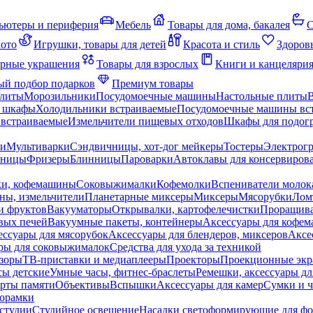
ьютеры и периферия
Мебель
Товары для дома, бакалея
С
мото
Игрушки, товары для детей
Красота и стиль
Здоров
рные украшения
Товары для взрослых
Книги и канцеляри
й подбор подарков
Премиум товары
плиты
Морозильники
Посудомоечные машины
Настольные плиты
 шкафы
Холодильники встраиваемые
Посудомоечные машины вс
встраиваемые
Измельчители пищевых отходов
Шкафы для подогр
чи
Мультиварки
Сэндвичницы, хот-дог мейкеры
Тостеры
Электрог
еницы
Фризеры
Блинницы
Пароварки
Автоклавы для консервиров
ки, кофемашины
Соковыжималки
Кофемолки
Вспениватели молок
ны, измельчители
Планетарные миксеры
Миксеры
Мясорубки
Лом
и фруктов
Вакууматоры
Открывалки, картофелечистки
Проращива
вых печей
Вакуумные пакеты, контейнеры
Аксессуары для кофе
ессуары для мясорубок
Аксессуары для блендеров, миксеров
Аксе
ры для соковыжималок
Средства для ухода за техникой
зоры
ТВ-приставки и медиаплееры
Проекторы
Проекционные эк
сы детские
Умные часы, фитнес-браслеты
Ремешки, аксессуары дл
рты памяти
Объективы
Вспышки
Аксессуары для камер
Сумки и ч
орамки
студии
Студийное освещение
Насадки светоформирующие для фо