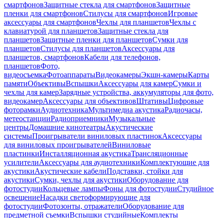
смартфонов
Защитные стекла для смартфонов
Защитные
пленки для смартфонов
Стилусы для смартфонов
Игровые
аксессуары для смартфонов
Чехлы для планшетов
Чехлы с
клавиатурой для планшетов
Защитные стекла для
планшетов
Защитные пленки для планшетов
Сумки для
планшетов
Стилусы для планшетов
Аксессуары для
планшетов, смартфонов
Кабели для телефонов,
планшетов
Фото,
видеосъемка
Фотоаппараты
Видеокамеры
Экшн-камеры
Карты
памяти
Объективы
Вспышки
Аксессуары для камер
Сумки и
чехлы для камер
Зарядные устройства, аккумуляторы для фото,
видеокамер
Аксессуары для объективов
Штативы
Цифровые
фоторамки
Аудиотехника
Мультимедиа акустика
Радиочасы,
метеостанции
Радиоприемники
Музыкальные
центры
Домашние кинотеатры
Акустические
системы
Проигрыватели виниловых пластинок
Аксессуары
для виниловых проигрывателей
Виниловые
пластинки
Инсталляционная акустика
Трансляционные
усилители
Аксессуары для аудиотехники
Комплектующие для
акустики
Акустические кабели
Подставки, стойки для
акустики
Сумки, чехлы для акустики
Оборудование для
фотостудии
Кольцевые лампы
Фоны для фотостудии
Студийное
освещение
Насадки светоформирующие для
фотостудии
Фотозонты, отражатели
Оборудование для
предметной съемки
Вспышки студийные
Комплекты