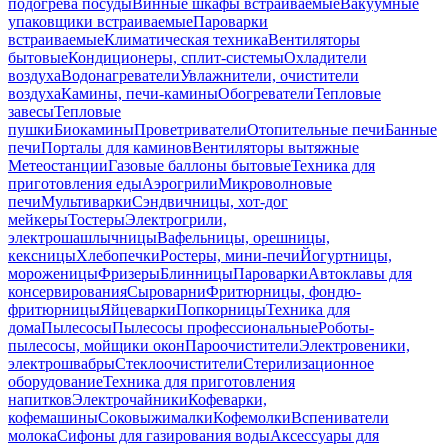
подогрева посуды
Винные шкафы встраиваемые
Вакуумные
упаковщики встраиваемые
Пароварки
встраиваемые
Климатическая техника
Вентиляторы
бытовые
Кондиционеры, сплит-системы
Охладители
воздуха
Водонагреватели
Увлажнители, очистители
воздуха
Камины, печи-камины
Обогреватели
Тепловые
завесы
Тепловые
пушки
Биокамины
Проветриватели
Отопительные печи
Банные
печи
Порталы для каминов
Вентиляторы вытяжные
Метеостанции
Газовые баллоны бытовые
Техника для
приготовления еды
Аэрогрили
Микроволновые
печи
Мультиварки
Сэндвичницы, хот-дог
мейкеры
Тостеры
Электрогрили,
электрошашлычницы
Вафельницы, орешницы,
кексницы
Хлебопечки
Ростеры, мини-печи
Йогуртницы,
мороженицы
Фризеры
Блинницы
Пароварки
Автоклавы для
консервирования
Сыроварни
Фритюрницы, фондю-
фритюрницы
Яйцеварки
Попкорницы
Техника для
дома
Пылесосы
Пылесосы профессиональные
Роботы-
пылесосы, мойщики окон
Пароочистители
Электровеники,
электрошвабры
Стеклоочистители
Стерилизационное
оборудование
Техника для приготовления
напитков
Электрочайники
Кофеварки,
кофемашины
Соковыжималки
Кофемолки
Вспениватели
молока
Сифоны для газирования воды
Аксессуары для