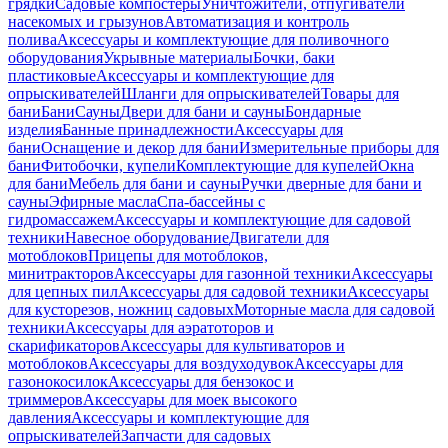
грядки
Садовые компостеры
Уничтожители, отпугиватели
насекомых и грызунов
Автоматизация и контроль
полива
Аксессуары и комплектующие для поливочного
оборудования
Укрывные материалы
Бочки, баки
пластиковые
Аксессуары и комплектующие для
опрыскивателей
Шланги для опрыскивателей
Товары для
бани
Бани
Сауны
Двери для бани и сауны
Бондарные
изделия
Банные принадлежности
Аксессуары для
бани
Оснащение и декор для бани
Измерительные приборы для
бани
Фитобочки, купели
Комплектующие для купелей
Окна
для бани
Мебель для бани и сауны
Ручки дверные для бани и
сауны
Эфирные масла
Спа-бассейны с
гидромассажем
Аксессуары и комплектующие для садовой
техники
Навесное оборудование
Двигатели для
мотоблоков
Прицепы для мотоблоков,
минитракторов
Аксессуары для газонной техники
Аксессуары
для цепных пил
Аксессуары для садовой техники
Аксессуары
для кусторезов, ножниц садовых
Моторные масла для садовой
техники
Аксессуары для аэратоторов и
скарификаторов
Аксессуары для культиваторов и
мотоблоков
Аксессуары для воздуходувок
Аксессуары для
газонокосилок
Аксессуары для бензокос и
триммеров
Аксессуары для моек высокого
давления
Аксессуары и комплектующие для
опрыскивателей
Запчасти для садовых