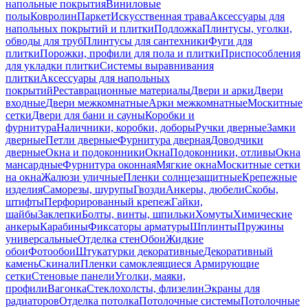
напольные покрытия
Виниловые
полы
Ковролин
Паркет
Искусственная трава
Аксессуары для
напольных покрытий и плитки
Подложка
Плинтусы, уголки,
обводы для труб
Плинтусы для сантехники
Фуги для
плитки
Порожки, профили для пола и плитки
Приспособления
для укладки плитки
Системы выравнивания
плитки
Аксессуары для напольных
покрытий
Реставрационные материалы
Двери и арки
Двери
входные
Двери межкомнатные
Арки межкомнатные
Москитные
сетки
Двери для бани и сауны
Коробки и
фурнитура
Наличники, коробки, доборы
Ручки дверные
Замки
дверные
Петли дверные
Фурнитура дверная
Доводчики
дверные
Окна и подоконники
Окна
Подоконники, отливы
Окна
мансардные
Фурнитура оконная
Мягкие окна
Москитные сетки
на окна
Жалюзи уличные
Пленки солнцезащитные
Крепежные
изделия
Саморезы, шурупы
Гвозди
Анкеры, дюбели
Скобы,
штифты
Перфорированный крепеж
Гайки,
шайбы
Заклепки
Болты, винты, шпильки
Хомуты
Химические
анкеры
Карабины
Фиксаторы арматуры
Шплинты
Пружины
универсальные
Отделка стен
Обои
Жидкие
обои
Фотообои
Штукатурки декоративные
Декоративный
камень
Скинали
Пленки самоклеящиеся
Армирующие
сетки
Стеновые панели
Уголки, маяки,
профили
Вагонка
Стеклохолсты, флизелин
Экраны для
радиаторов
Отделка потолка
Потолочные системы
Потолочные