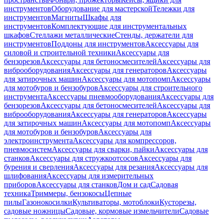
инструментов
Оборудование для мастерской
Тележки для
инструментов
Магниты
Шкафы для
инструментов
Комплектующие для инструментальных
шкафов
Стеллажи металлические
Стенды, держатели для
инструментов
Поддоны для инструментов
Аксессуары для
силовой и строительной техники
Аксессуары для
бензорезов
Аксессуары для бетоносмесителей
Аксессуары для
виброоборудования
Аксессуары для генераторов
Аксессуары
для затирочных машин
Аксессуары для мотопомп
Аксессуары
для мотобуров и бензобуров
Аксессуары для строительного
инструмента
Аксессуары пневмооборудования
Аксессуары для
бензорезов
Аксессуары для бетоносмесителей
Аксессуары для
виброоборудования
Аксессуары для генераторов
Аксессуары
для затирочных машин
Аксессуары для мотопомп
Аксессуары
для мотобуров и бензобуров
Аксессуары для
электроинструмента
Аксессуары для компрессоров,
пневмосистем
Аксессуары для сварки, пайки
Аксессуары для
станков
Аксессуары для стружкоотсосов
Аксессуары для
бурения и сверления
Аксессуары для резания
Аксессуары для
шлифования
Аксессуары для измерительных
приборов
Аксессуары для станков
Дом и сад
Садовая
техника
Триммеры, бензокосы
Цепные
пилы
Газонокосилки
Культиваторы, мотоблоки
Кусторезы,
садовые ножницы
Садовые, кормовые измельчители
Садовые