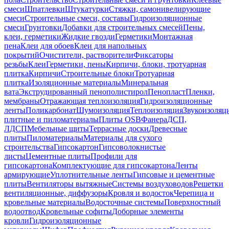
смеси
Шпатлевки
Штукатурки
Стяжки, самонивелирующие
смеси
Строительные смеси, составы
Гидроизоляционные
смеси
Грунтовки
Добавки для строительных смесей
Пены,
клеи, герметики
Жидкие гвозди
Герметики
Монтажная
пена
Клеи для обоев
Клеи для напольных
покрытий
Очистители, растворители
Фиксаторы
резьбы
Клеи
Герметики, пены
Кирпичи, блоки, тротуарная
плитка
Кирпичи
Строительные блоки
Тротуарная
плитка
Изоляционные материалы
Минеральная
вата
Экструдированный пенополистирол
Пенопласт
Пленки,
мембраны
Отражающая теплоизоляция
Гидроизоляционные
ленты
Поликарбонат
Шумоизоляция
Теплоизоляция
Звукоизоляц
плитные и пиломатериалы
Плиты OSB
Фанера
ДСП,
ЛДСП
Мебельные щиты
Террасные доски
Древесные
плиты
Пиломатериалы
Материалы для сухого
строительства
Гипсокартон
Гипсоволокнистые
листы
Цементные плиты
Профили для
гипсокартона
Комплектующие для гипсокартона
Ленты
армирующие
Уплотнительные ленты
Гипсовые и цементные
плиты
Вентиляторы вытяжные
Системы воздуховодов
Решетки
вентиляционные, диффузоры
Кровля и водосток
Черепица и
кровельные материалы
Водосточные системы
Поверхностный
водоотвод
Кровельные софиты
Доборные элементы
кровли
Гидроизоляционные