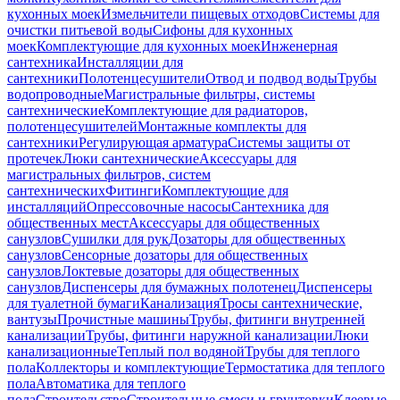
кухонных моек
Измельчители пищевых отходов
Системы для
очистки питьевой воды
Сифоны для кухонных
моек
Комплектующие для кухонных моек
Инженерная
сантехника
Инсталляции для
сантехники
Полотенцесушители
Отвод и подвод воды
Трубы
водопроводные
Магистральные фильтры, системы
сантехнические
Комплектующие для радиаторов,
полотенцесушителей
Монтажные комплекты для
сантехники
Регулирующая арматура
Системы защиты от
протечек
Люки сантехнические
Аксессуары для
магистральных фильтров, систем
сантехнических
Фитинги
Комплектующие для
инсталляций
Опрессовочные насосы
Сантехника для
общественных мест
Аксессуары для общественных
санузлов
Сушилки для рук
Дозаторы для общественных
санузлов
Сенсорные дозаторы для общественных
санузлов
Локтевые дозаторы для общественных
санузлов
Диспенсеры для бумажных полотенец
Диспенсеры
для туалетной бумаги
Канализация
Тросы сантехнические,
вантузы
Прочистные машины
Трубы, фитинги внутренней
канализации
Трубы, фитинги наружной канализации
Люки
канализационные
Теплый пол водяной
Трубы для теплого
пола
Коллекторы и комплектующие
Термостатика для теплого
пола
Автоматика для теплого
пола
Строительство
Строительные смеси и грунтовки
Клеевые