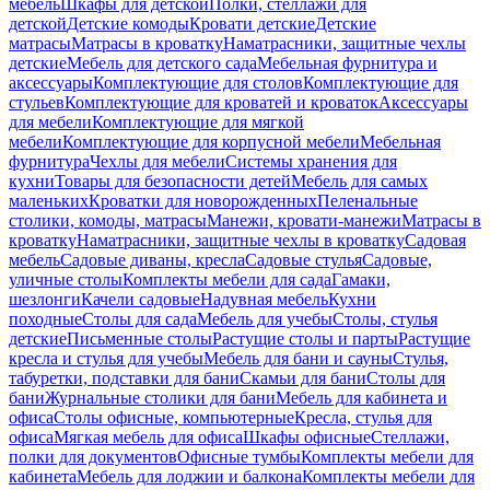
мебель
Шкафы для детской
Полки, стеллажи для
детской
Детские комоды
Кровати детские
Детские
матрасы
Матрасы в кроватку
Наматрасники, защитные чехлы
детские
Мебель для детского сада
Мебельная фурнитура и
аксессуары
Комплектующие для столов
Комплектующие для
стульев
Комплектующие для кроватей и кроваток
Аксессуары
для мебели
Комплектующие для мягкой
мебели
Комплектующие для корпусной мебели
Мебельная
фурнитура
Чехлы для мебели
Системы хранения для
кухни
Товары для безопасности детей
Мебель для самых
маленьких
Кроватки для новорожденных
Пеленальные
столики, комоды, матрасы
Манежи, кровати-манежи
Матрасы в
кроватку
Наматрасники, защитные чехлы в кроватку
Садовая
мебель
Садовые диваны, кресла
Садовые стулья
Садовые,
уличные столы
Комплекты мебели для сада
Гамаки,
шезлонги
Качели садовые
Надувная мебель
Кухни
походные
Столы для сада
Мебель для учебы
Столы, стулья
детские
Письменные столы
Растущие столы и парты
Растущие
кресла и стулья для учебы
Мебель для бани и сауны
Стулья,
табуретки, подставки для бани
Скамьи для бани
Столы для
бани
Журнальные столики для бани
Мебель для кабинета и
офиса
Столы офисные, компьютерные
Кресла, стулья для
офиса
Мягкая мебель для офиса
Шкафы офисные
Стеллажи,
полки для документов
Офисные тумбы
Комплекты мебели для
кабинета
Мебель для лоджии и балкона
Комплекты мебели для