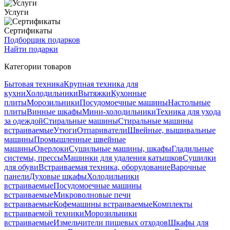
Услуги
Сертификаты
Подборщик подарков
Найти подарки
Категории товаров
Бытовая техника
Крупная техника для
кухни
Холодильники
Вытяжки
Кухонные
плиты
Морозильники
Посудомоечные машины
Настольные
плиты
Винные шкафы
Мини-холодильники
Техника для ухода
за одеждой
Стиральные машины
Стиральные машины
встраиваемые
Утюги
Отпариватели
Швейные, вышивальные
машины
Промышленные швейные
машины
Оверлоки
Сушильные машины, шкафы
Гладильные
системы, прессы
Машинки для удаления катышков
Сушилки
для обуви
Встраиваемая техника, оборудование
Варочные
панели
Духовые шкафы
Холодильники
встраиваемые
Посудомоечные машины
встраиваемые
Микроволновые печи
встраиваемые
Кофемашины встраиваемые
Комплекты
встраиваемой техники
Морозильники
встраиваемые
Измельчители пищевых отходов
Шкафы для