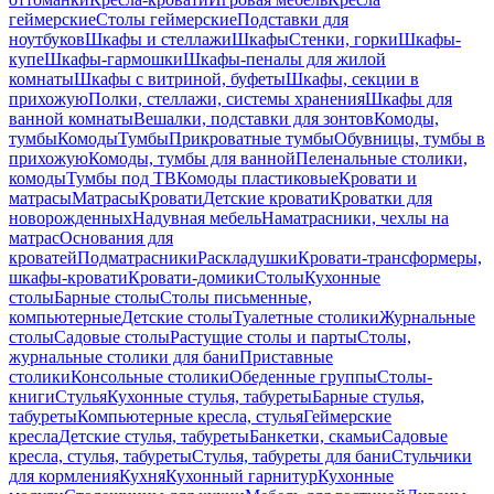
геймерские
Столы геймерские
Подставки для
ноутбуков
Шкафы и стеллажи
Шкафы
Стенки, горки
Шкафы-
купе
Шкафы-гармошки
Шкафы-пеналы для жилой
комнаты
Шкафы с витриной, буфеты
Шкафы, секции в
прихожую
Полки, стеллажи, системы хранения
Шкафы для
ванной комнаты
Вешалки, подставки для зонтов
Комоды,
тумбы
Комоды
Тумбы
Прикроватные тумбы
Обувницы, тумбы в
прихожую
Комоды, тумбы для ванной
Пеленальные столики,
комоды
Тумбы под ТВ
Комоды пластиковые
Кровати и
матрасы
Матрасы
Кровати
Детские кровати
Кроватки для
новорожденных
Надувная мебель
Наматрасники, чехлы на
матрас
Основания для
кроватей
Подматрасники
Раскладушки
Кровати-трансформеры,
шкафы-кровати
Кровати-домики
Столы
Кухонные
столы
Барные столы
Столы письменные,
компьютерные
Детские столы
Туалетные столики
Журнальные
столы
Садовые столы
Растущие столы и парты
Столы,
журнальные столики для бани
Приставные
столики
Консольные столики
Обеденные группы
Столы-
книги
Стулья
Кухонные стулья, табуреты
Барные стулья,
табуреты
Компьютерные кресла, стулья
Геймерские
кресла
Детские стулья, табуреты
Банкетки, скамьи
Садовые
кресла, стулья, табуреты
Стулья, табуреты для бани
Стульчики
для кормления
Кухня
Кухонный гарнитур
Кухонные