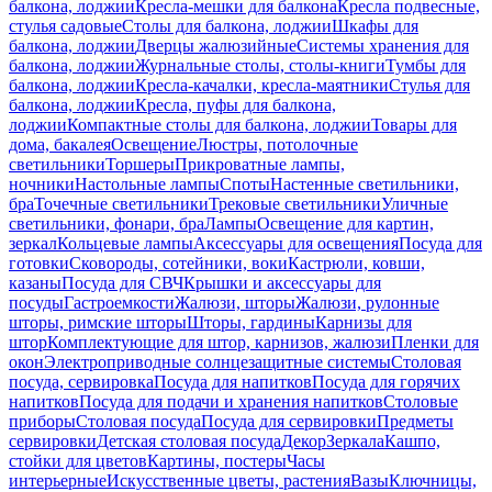
балкона, лоджии
Кресла-мешки для балкона
Кресла подвесные,
стулья садовые
Столы для балкона, лоджии
Шкафы для
балкона, лоджии
Дверцы жалюзийные
Системы хранения для
балкона, лоджии
Журнальные столы, столы-книги
Тумбы для
балкона, лоджии
Кресла-качалки, кресла-маятники
Стулья для
балкона, лоджии
Кресла, пуфы для балкона,
лоджии
Компактные столы для балкона, лоджии
Товары для
дома, бакалея
Освещение
Люстры, потолочные
светильники
Торшеры
Прикроватные лампы,
ночники
Настольные лампы
Споты
Настенные светильники,
бра
Точечные светильники
Трековые светильники
Уличные
светильники, фонари, бра
Лампы
Освещение для картин,
зеркал
Кольцевые лампы
Аксессуары для освещения
Посуда для
готовки
Сковороды, сотейники, воки
Кастрюли, ковши,
казаны
Посуда для СВЧ
Крышки и аксессуары для
посуды
Гастроемкости
Жалюзи, шторы
Жалюзи, рулонные
шторы, римские шторы
Шторы, гардины
Карнизы для
штор
Комплектующие для штор, карнизов, жалюзи
Пленки для
окон
Электроприводные солнцезащитные системы
Столовая
посуда, сервировка
Посуда для напитков
Посуда для горячих
напитков
Посуда для подачи и хранения напитков
Столовые
приборы
Столовая посуда
Посуда для сервировки
Предметы
сервировки
Детская столовая посуда
Декор
Зеркала
Кашпо,
стойки для цветов
Картины, постеры
Часы
интерьерные
Искусственные цветы, растения
Вазы
Ключницы,