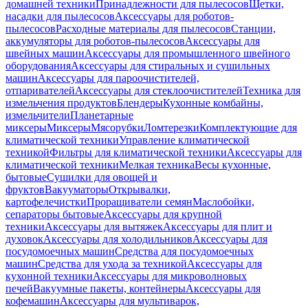
домашней техники
Принадлежности для пылесосов
Щетки,
насадки для пылесосов
Аксессуары для роботов-
пылесосов
Расходные материалы для пылесосов
Станции,
аккумуляторы для роботов-пылесосов
Аксессуары для
швейных машин
Аксессуары для промышленного швейного
оборудования
Аксессуары для стиральных и сушильных
машин
Аксессуары для пароочистителей,
отпаривателей
Аксессуары для стеклоочистителей
Техника для
измельчения продуктов
Блендеры
Кухонные комбайны,
измельчители
Планетарные
миксеры
Миксеры
Мясорубки
Ломтерезки
Комплектующие для
климатической техники
Управление климатической
техникой
Фильтры для климатической техники
Аксессуары для
климатической техники
Мелкая техника
Весы кухонные,
бытовые
Сушилки для овощей и
фруктов
Вакууматоры
Открывалки,
картофелечистки
Проращиватели семян
Маслобойки,
сепараторы бытовые
Аксессуары для крупной
техники
Аксессуары для вытяжек
Аксессуары для плит и
духовок
Аксессуары для холодильников
Аксессуары для
посудомоечных машин
Средства для посудомоечных
машин
Средства для ухода за техникой
Аксессуары для
кухонной техники
Аксессуары для микроволновых
печей
Вакуумные пакеты, контейнеры
Аксессуары для
кофемашин
Аксессуары для мультиварок,