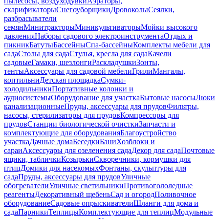
пылесосы, воздуходувки
Аэраторы,
скарификаторы
Снегоуборщики
Дровоколы
Сеялки,
разбрасыватели
семян
Минитракторы
Миникультиваторы
Мойки высокого
давления
Наборы садового электроинструмента
Отдых и
пикник
Батуты
Бассейны
Спа-бассейны
Комплекты мебели для
сада
Столы для сада
Стулья, кресла для сада
Качели
садовые
Гамаки, шезлонги
Раскладушки
Зонты,
тенты
Аксессуары для садовой мебели
Грили
Мангалы,
коптильни
Детская площадка
Сумки-
холодильники
Портативные колонки и
аудиосистемы
Оборудование для участка
Бытовые насосы
Люки
канализационные
Пруды, аксессуары для прудов
Фильтры,
насосы, стерилизаторы для прудов
Компрессоры для
прудов
Станции биологической очистки
Запчасти и
комплектующие для оборудования
Благоустройство
участка
Дачные дома
Беседки
Бани
Хозблоки и
сараи
Аксессуары для озеленения сада
Декор для сада
Почтовые
ящики, таблички
Козырьки
Скворечники, кормушки для
птиц
Домики для насекомых
Фонтаны, скульптуры для
сада
Пруды, аксессуары для прудов
Уличные
обогреватели
Уличные светильники
Противогололедные
реагенты
Декоративный щебень
Сад и огород
Поливочное
оборудование
Садовые опрыскиватели
Шланги для дома и
сада
Парники
Теплицы
Комплектующие для теплиц
Модульные