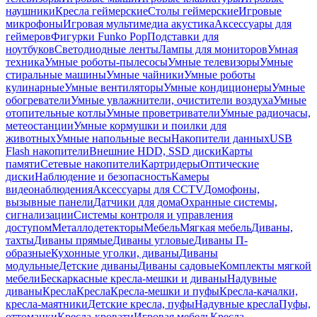
наушники
Кресла геймерские
Столы геймерские
Игровые
микрофоны
Игровая мультимедиа акустика
Аксессуары для
геймеров
Фигурки Funko Pop
Подставки для
ноутбуков
Светодиодные ленты
Лампы для мониторов
Умная
техника
Умные роботы-пылесосы
Умные телевизоры
Умные
стиральные машины
Умные чайники
Умные роботы
кулинарные
Умные вентиляторы
Умные кондиционеры
Умные
обогреватели
Умные увлажнители, очистители воздуха
Умные
отопительные котлы
Умные проветриватели
Умные радиочасы,
метеостанции
Умные кормушки и поилки для
животных
Умные напольные весы
Накопители данных
USB
Flash накопители
Внешние HDD, SSD диски
Карты
памяти
Сетевые накопители
Картридеры
Оптические
диски
Наблюдение и безопасность
Камеры
видеонаблюдения
Аксессуары для CCTV
Домофоны,
вызывные панели
Датчики для дома
Охранные системы,
сигнализации
Системы контроля и управления
доступом
Металлодетекторы
Мебель
Мягкая мебель
Диваны,
тахты
Диваны прямые
Диваны угловые
Диваны П-
образные
Кухонные уголки, диваны
Диваны
модульные
Детские диваны
Диваны садовые
Комплекты мягкой
мебели
Бескаркасные кресла-мешки и диваны
Надувные
диваны
Кресла
Кресла
Кресла-мешки и пуфы
Кресла-качалки,
кресла-маятники
Детские кресла, пуфы
Надувные кресла
Пуфы,
оттоманки
Кресла-кровати
Игровая мебель
Кресла