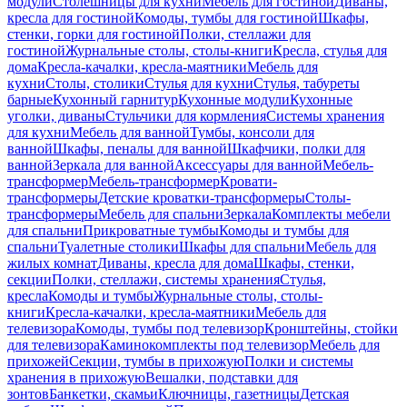
модули
Столешницы для кухни
Мебель для гостиной
Диваны,
кресла для гостиной
Комоды, тумбы для гостиной
Шкафы,
стенки, горки для гостиной
Полки, стеллажи для
гостиной
Журнальные столы, столы-книги
Кресла, стулья для
дома
Кресла-качалки, кресла-маятники
Мебель для
кухни
Столы, столики
Стулья для кухни
Стулья, табуреты
барные
Кухонный гарнитур
Кухонные модули
Кухонные
уголки, диваны
Стульчики для кормления
Системы хранения
для кухни
Мебель для ванной
Тумбы, консоли для
ванной
Шкафы, пеналы для ванной
Шкафчики, полки для
ванной
Зеркала для ванной
Аксессуары для ванной
Мебель-
трансформер
Мебель-трансформер
Кровати-
трансформеры
Детские кроватки-трансформеры
Столы-
трансформеры
Мебель для спальни
Зеркала
Комплекты мебели
для спальни
Прикроватные тумбы
Комоды и тумбы для
спальни
Туалетные столики
Шкафы для спальни
Мебель для
жилых комнат
Диваны, кресла для дома
Шкафы, стенки,
секции
Полки, стеллажи, системы хранения
Стулья,
кресла
Комоды и тумбы
Журнальные столы, столы-
книги
Кресла-качалки, кресла-маятники
Мебель для
телевизора
Комоды, тумбы под телевизор
Кронштейны, стойки
для телевизора
Каминокомплекты под телевизор
Мебель для
прихожей
Секции, тумбы в прихожую
Полки и системы
хранения в прихожую
Вешалки, подставки для
зонтов
Банкетки, скамьи
Ключницы, газетницы
Детская