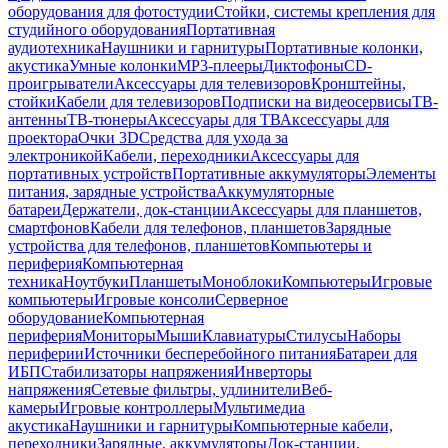
оборудования для фотостудии
Стойки, системы крепления для
студийного оборудования
Портативная
аудиотехника
Наушники и гарнитуры
Портативные колонки,
акустика
Умные колонки
MP3-плееры
Диктофоны
CD-
проигрыватели
Аксессуары для телевизоров
Кронштейны,
стойки
Кабели для телевизоров
Подписки на видеосервисы
ТВ-
антенны
ТВ-тюнеры
Аксессуары для ТВ
Аксессуары для
проектора
Очки 3D
Средства для ухода за
электроникой
Кабели, переходники
Аксессуары для
портативных устройств
Портативные аккумуляторы
Элементы
питания, зарядные устройства
Аккумуляторные
батареи
Держатели, док-станции
Аксессуары для планшетов,
смартфонов
Кабели для телефонов, планшетов
Зарядные
устройства для телефонов, планшетов
Компьютеры и
периферия
Компьютерная
техника
Ноутбуки
Планшеты
Моноблоки
Компьютеры
Игровые
компьютеры
Игровые консоли
Серверное
оборудование
Компьютерная
периферия
Мониторы
Мыши
Клавиатуры
Стилусы
Наборы
периферии
Источники бесперебойного питания
Батареи для
ИБП
Стабилизаторы напряжения
Инверторы
напряжения
Сетевые фильтры, удлинители
Веб-
камеры
Игровые контроллеры
Мультимедиа
акустика
Наушники и гарнитуры
Компьютерные кабели,
переходники
Зарядные, аккумуляторы
Док-станции,