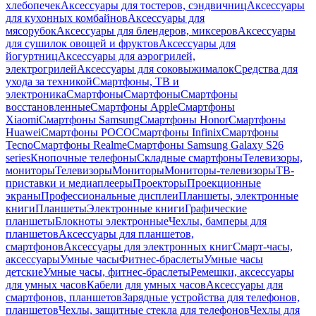
хлебопечек
Аксессуары для тостеров, сэндвичниц
Аксессуары
для кухонных комбайнов
Аксессуары для
мясорубок
Аксессуары для блендеров, миксеров
Аксессуары
для сушилок овощей и фруктов
Аксессуары для
йогуртниц
Аксессуары для аэрогрилей,
электрогрилей
Аксессуары для соковыжималок
Средства для
ухода за техникой
Смартфоны, ТВ и
электроника
Смартфоны
Смартфоны
Смартфоны
восстановленные
Смартфоны Apple
Смартфоны
Xiaomi
Смартфоны Samsung
Смартфоны Honor
Смартфоны
Huawei
Смартфоны POCO
Смартфоны Infinix
Смартфоны
Tecno
Смартфоны Realme
Смартфоны Samsung Galaxy S26
series
Кнопочные телефоны
Складные смартфоны
Телевизоры,
мониторы
Телевизоры
Мониторы
Мониторы-телевизоры
ТВ-
приставки и медиаплееры
Проекторы
Проекционные
экраны
Профессиональные дисплеи
Планшеты, электронные
книги
Планшеты
Электронные книги
Графические
планшеты
Блокноты электронные
Чехлы, бамперы для
планшетов
Аксессуары для планшетов,
смартфонов
Аксессуары для электронных книг
Смарт-часы,
аксессуары
Умные часы
Фитнес-браслеты
Умные часы
детские
Умные часы, фитнес-браслеты
Ремешки, аксессуары
для умных часов
Кабели для умных часов
Аксессуары для
смартфонов, планшетов
Зарядные устройства для телефонов,
планшетов
Чехлы, защитные стекла для телефонов
Чехлы для