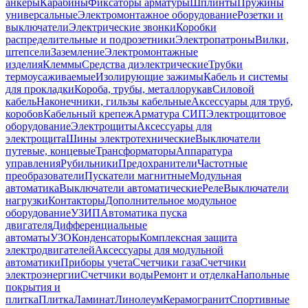
анкеры
Карабины
Фиксаторы арматуры
Шплинты
Пружины
универсальные
Электромонтажное оборудование
Розетки и
выключатели
Электрические звонки
Коробки
распределительные и подрозетники
Электропатроны
Вилки,
штепсели
Заземление
Электромонтажные
изделия
Клеммы
Средства диэлектрические
Трубки
термоусаживаемые
Изолирующие зажимы
Кабель и системы
для прокладки
Короба, трубы, металлорукав
Силовой
кабель
Наконечники, гильзы кабельные
Аксессуары для труб,
коробов
Кабельный крепеж
Арматура СИП
Электрощитовое
оборудование
Электрощиты
Аксессуары для
электрощита
Шины электротехнические
Выключатели
путевые, концевые
Трансформаторы
Аппаратура
управления
Рубильники
Предохранители
Частотные
преобразователи
Пускатели магнитные
Модульная
автоматика
Выключатели автоматические
Реле
Выключатели
нагрузки
Контакторы
Дополнительное модульное
оборудование
УЗИП
Автоматика пуска
двигателя
Дифференциальные
автоматы
УЗО
Конденсаторы
Комплексная защита
электродвигателей
Аксессуары для модульной
автоматики
Приборы учета
Счетчики газа
Счетчики
электроэнергии
Счетчики воды
Ремонт и отделка
Напольные
покрытия и
плитка
Плитка
Ламинат
Линолеум
Керамогранит
Спортивные