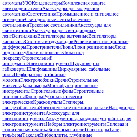
автоматы
УЗО
Конденсаторы
Комплексная защита
электродвигателей
Аксессуары для модульной
автоматики
Светотехника
Промышленное и сигнальное
освещение
Светодиодные ленты
Точечные
светильники
Трековые светильники
Аксессуары для
светотехники
Аксессуары для светодиодных
лент
Вентиляция
Вентиляторы вытяжные
Вентиляторы
канальные
Системы воздуховодов
Решетки вентиляционные,
диффузоры
Проветриватели
Люки
Люки ревизионные
Люки
под плитку
Люки напольные
Люки под
покраску
Строительный
инструмент
Электроинструмент
Шуруповерты,
гайковерты
Шлифмашины
Циркулярные, сабельные
пилы
Перфораторы, отбойные
молотки
Электролобзики
Дрели
Строительные
миксеры
Дальномеры
Многофункциональные
инструменты
Строительные фены
Строительные
пистолеты
Фрезеры
Рубанки, стамески
электрические
Краскопульты
Степлеры,
гвоздезабиватели
Электрические ножницы, резаки
Насадки для
электроинструмента
Аксессуары для
электроинструмента
Аккумуляторы, зарядные устройства для
электроинструмента
Наборы электроинструмента
Силовая и
строительная техника
Бетоносмесители
Генераторы
Тали,
тельферы
Такелаж
Виброплиты, глубинные