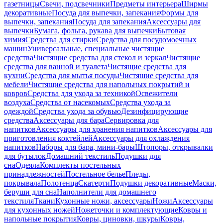
газетницы
Свечи, подсвечники
Предметы интерьера
Ширмы
декоративные
Посуда для выпечки, запекания
Формы для
выпечки, запекания
Посуда для запекания
Аксессуары для
выпечки
Бумага, фольга, рукава для выпечки
Бытовая
химия
Средства для стирки
Средства для посудомоечных
машин
Универсальные, специальные чистящие
средства
Чистящие средства для стекол и зеркал
Чистящие
средства для ванной и туалета
Чистящие средства для
кухни
Средства для мытья посуды
Чистящие средства для
мебели
Чистящие средства для напольных покрытий и
ковров
Средства для ухода за техникой
Освежители
воздуха
Средства от насекомых
Средства ухода за
одеждой
Средства ухода за обувью
Дезинфицирующие
средства
Аксессуары для бара
Сервировка для
напитков
Аксессуары для хранения напитков
Аксессуары для
приготовления коктейлей
Аксессуары для охлаждения
напитков
Наборы для бара, мини-бары
Штопоры, открывалки
для бутылок
Домашний текстиль
Подушки для
сна
Одеяла
Комплекты постельных
принадлежностей
Постельное белье
Пледы,
покрывала
Полотенца
Скатерти
Подушки декоративные
Маски,
беруши для сна
Наполнители для домашнего
текстиля
Ткани
Кухонные ножи, аксессуары
Ножи
Аксессуары
для кухонных ножей
Ножеточки и комплектующие
Ковры и
напольные покрытия
Ковры, циновки, шкуры
Ковры,