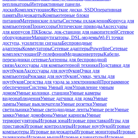
репликаторы
Интерактивные панели,
доски
Комплектующие
Жесткие диски, SSD
Оперативная
память
Видеокарты
Компьютерные блоки
питания
Материнские платы
Системы охлаждения
Корпуса для
компьютеров
Процессоры
Оптические приводы
Аксессуары
для корпусов ПК
Боксы, док-станции для накопителей
Сетевое
оборудование
Маршрутизаторы, DSL-модемы
Wi-Fi точки
доступа, усилители сигнала
Беспроводные
адаптеры
Коммутаторы
Сетевые адаптеры
Powerline
Сетевые
комплектующие
IP-телефония
Медиаконвертеры
Кабели,
переходники сетевые
Антенны для беспроводной
связи
Аксессуары для компьютерной техники
Подставки для
ноутбуков
Аксессуары для ноутбуков
Очки для
компьютера
Рюкзаки для ноутбуков
Сумки, чехлы для
ноутбуков
Средства для ухода за электроникой
Программное
обеспечение
Система Умный дом
Управление умным
домом
Умные колонки, станции
Умные камеры
видеонаблюдения
Умные датчики для дома
Умные
лампы
Умные выключатели
Умные розетки
Умные
светильники
Умные светодиодные ленты
Умные реле
Умные
замки
Умные домофоны
Умные карнизы
Умные
терморегуляторы
Игровая зона
Игровые приставки
Игры для
приставок
Игровые контроллеры
Игровые ноутбуки
Игровые
компьютеры
Игровые видеокарты
Игровые мониторы
Игровые
телевизоры
Игровые мыши
Игровые клавиатуры
Игровые