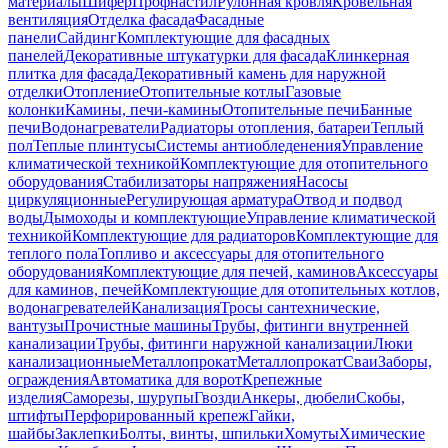
материалы
Шифер
Профнастил
Рулонная кровля
Кровельная
вентиляция
Отделка фасада
Фасадные
панели
Сайдинг
Комплектующие для фасадных
панелей
Декоративные штукатурки для фасада
Клинкерная
плитка для фасада
Декоративный камень для наружной
отделки
Отопление
Отопительные котлы
Газовые
колонки
Камины, печи-камины
Отопительные печи
Банные
печи
Водонагреватели
Радиаторы отопления, батареи
Теплый
пол
Теплые плинтусы
Системы антиобледенения
Управление
климатической техникой
Комплектующие для отопительного
оборудования
Стабилизаторы напряжения
Насосы
циркуляционные
Регулирующая арматура
Отвод и подвод
воды
Дымоходы и комплектующие
Управление климатической
техникой
Комплектующие для радиаторов
Комплектующие для
теплого пола
Топливо и аксессуары для отопительного
оборудования
Комплектующие для печей, каминов
Аксессуары
для каминов, печей
Комплектующие для отопительных котлов,
водонагревателей
Канализация
Тросы сантехнические,
вантузы
Прочистные машины
Трубы, фитинги внутренней
канализации
Трубы, фитинги наружной канализации
Люки
канализационные
Металлопрокат
Металлопрокат
Сваи
Заборы,
ограждения
Автоматика для ворот
Крепежные
изделия
Саморезы, шурупы
Гвозди
Анкеры, дюбели
Скобы,
штифты
Перфорированный крепеж
Гайки,
шайбы
Заклепки
Болты, винты, шпильки
Хомуты
Химические