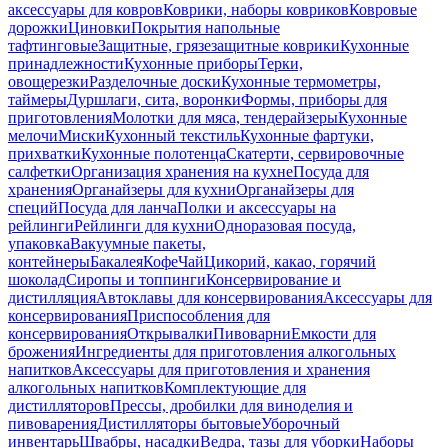
аксессуары для ковров
Коврики, наборы ковриков
Ковровые
дорожки
Циновки
Покрытия напольные
тафтинговые
Защитные, грязезащитные коврики
Кухонные
принадлежности
Кухонные приборы
Терки,
овощерезки
Разделочные доски
Кухонные термометры,
таймеры
Дуршлаги, сита, воронки
Формы, приборы для
приготовления
Молотки для мяса, тендерайзеры
Кухонные
мелочи
Миски
Кухонный текстиль
Кухонные фартуки,
прихватки
Кухонные полотенца
Скатерти, сервировочные
салфетки
Организация хранения на кухне
Посуда для
хранения
Органайзеры для кухни
Органайзеры для
специй
Посуда для ланча
Полки и аксессуары на
рейлинги
Рейлинги для кухни
Одноразовая посуда,
упаковка
Вакуумные пакеты,
контейнеры
Бакалея
Кофе
Чай
Цикорий, какао, горячий
шоколад
Сиропы и топпинги
Консервирование и
дистилляция
Автоклавы для консервирования
Аксессуары для
консервирования
Приспособления для
консервирования
Открывалки
Пивоварни
Емкости для
брожения
Ингредиенты для приготовления алкогольных
напитков
Аксессуары для приготовления и хранения
алкогольных напитков
Комплектующие для
дистилляторов
Прессы, дробилки для виноделия и
пивоварения
Дистилляторы бытовые
Уборочный
инвентарь
Швабры, насадки
Ведра, тазы для уборки
Наборы