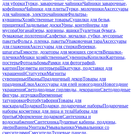
для уборки
Турки, заварочные чайники
Чайники заварочные,
кофейники
Чайники для плиты
Турки, молочники
Аксессуары
для чайников, электрочайников
Фильтры-
кувшины
Хозяйственные товары
Сушилки для белья,
прищепки
Гладильные доски
Урны, контейнеры для
мусора
Органайзеры, корзины, ящики
Туалетная бумага,
бумажные полотенца
Салфетки, мочалки, губки, мусорные
пакеты
Фольга, пленка, пакеты
Упаковочная тара
Аксессуары
для глажения
Аксессуары для стирки
Веревки,
шпагаты
Емкости, дозаторы для моющих средств
Вешалки-
плечики
Мешки хозяйственные
Сувениры
Копилки
Картины,
постеры
Фотоальбомы
Рамки для фотографий,
картин
Предметы интерьера
Шкатулки, подставки для
украшений
Статуэтки
Магниты
сувенирные
Иконы
Праздничный декор
Товары для
праздника
Елки
Аксессуары для елей новогодних
Новогодние
украшения
Светодиодные гирлянды, декорации
Светодиодные
фигуры, игрушки
Временные
татуировки
Фотобутафория
Товары для
маскарада
Подарки
Подарки, подарочные наборы
Подарочные
наборы косметики для лица и тела
Наборы для
бритья
Оформление подарков
Сантехника и
водоснабжение
Сантехника
Душевые кабины, поддоны,
двери
Ванны
Унитазы
Умывальники
Умывальники со
смесителями
Смесители
Душевые панели,