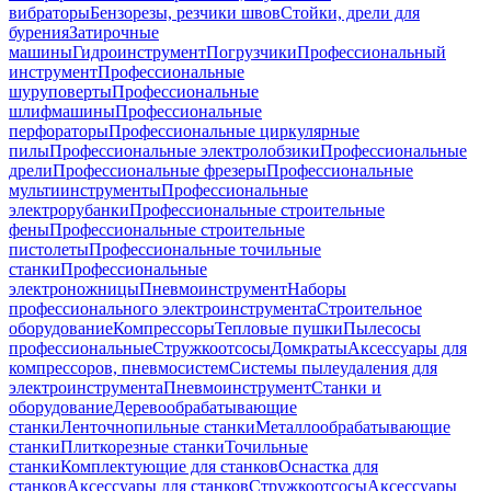
вибраторы
Бензорезы, резчики швов
Стойки, дрели для
бурения
Затирочные
машины
Гидроинструмент
Погрузчики
Профессиональный
инструмент
Профессиональные
шуруповерты
Профессиональные
шлифмашины
Профессиональные
перфораторы
Профессиональные циркулярные
пилы
Профессиональные электролобзики
Профессиональные
дрели
Профессиональные фрезеры
Профессиональные
мультиинструменты
Профессиональные
электрорубанки
Профессиональные строительные
фены
Профессиональные строительные
пистолеты
Профессиональные точильные
станки
Профессиональные
электроножницы
Пневмоинструмент
Наборы
профессионального электроинструмента
Строительное
оборудование
Компрессоры
Тепловые пушки
Пылесосы
профессиональные
Стружкоотсосы
Домкраты
Аксессуары для
компрессоров, пневмосистем
Системы пылеудаления для
электроинструмента
Пневмоинструмент
Станки и
оборудование
Деревообрабатывающие
станки
Ленточнопильные станки
Металлообрабатывающие
станки
Плиткорезные станки
Точильные
станки
Комплектующие для станков
Оснастка для
станков
Аксессуары для станков
Стружкоотсосы
Аксессуары