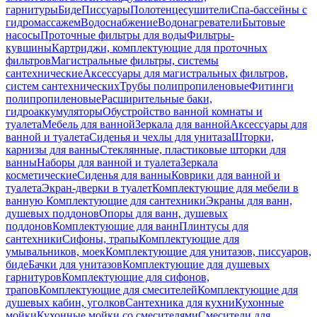
гарнитуры
Биде
Писсуары
Полотенцесушители
Спа-бассейны с
гидромассажем
Водоснабжение
Водонагреватели
Бытовые
насосы
Проточные фильтры для воды
Фильтры-
кувшины
Картриджи, комплектующие для проточных
фильтров
Магистральные фильтры, системы
сантехнические
Аксессуары для магистральных фильтров,
систем сантехнических
Трубы полипропиленовые
Фитинги
полипропиленовые
Расширительные баки,
гидроаккумуляторы
Обустройство ванной комнаты и
туалета
Мебель для ванной
Зеркала для ванной
Аксессуары для
ванной и туалета
Сиденья и чехлы для унитаза
Шторки,
карнизы для ванны
Стеклянные, пластиковые шторки для
ванны
Наборы для ванной и туалета
Зеркала
косметические
Сиденья для ванны
Коврики для ванной и
туалета
Экран-дверки в туалет
Комплектующие для мебели в
ванную
Комплектующие для сантехники
Экраны для ванн,
душевых поддонов
Опоры для ванн, душевых
поддонов
Комплектующие для ванн
Плинтусы для
сантехники
Сифоны, трапы
Комплектующие для
умывальников, моек
Комплектующие для унитазов, писсуаров,
биде
Бачки для унитазов
Комплектующие для душевых
гарнитуров
Комплектующие для сифонов,
трапов
Комплектующие для смесителей
Комплектующие для
душевых кабин, уголков
Сантехника для кухни
Кухонные
мойки
Кухонные мойки со смесителями
Смесители для