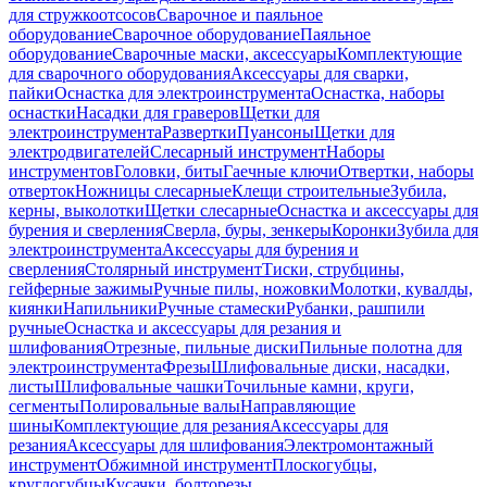
для стружкоотсосов
Сварочное и паяльное
оборудование
Сварочное оборудование
Паяльное
оборудование
Сварочные маски, аксессуары
Комплектующие
для сварочного оборудования
Аксессуары для сварки,
пайки
Оснастка для электроинструмента
Оснастка, наборы
оснастки
Насадки для граверов
Щетки для
электроинструмента
Развертки
Пуансоны
Щетки для
электродвигателей
Слесарный инструмент
Наборы
инструментов
Головки, биты
Гаечные ключи
Отвертки, наборы
отверток
Ножницы слесарные
Клещи строительные
Зубила,
керны, выколотки
Щетки слесарные
Оснастка и аксессуары для
бурения и сверления
Сверла, буры, зенкеры
Коронки
Зубила для
электроинструмента
Аксессуары для бурения и
сверления
Столярный инструмент
Тиски, струбцины,
гейферные зажимы
Ручные пилы, ножовки
Молотки, кувалды,
киянки
Напильники
Ручные стамески
Рубанки, рашпили
ручные
Оснастка и аксессуары для резания и
шлифования
Отрезные, пильные диски
Пильные полотна для
электроинструмента
Фрезы
Шлифовальные диски, насадки,
листы
Шлифовальные чашки
Точильные камни, круги,
сегменты
Полировальные валы
Направляющие
шины
Комплектующие для резания
Аксессуары для
резания
Аксессуары для шлифования
Электромонтажный
инструмент
Обжимной инструмент
Плоскогубцы,
круглогубцы
Кусачки, болторезы,