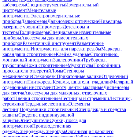
кабелерезы
Специнструменты
Измерительный
инструмент
Мерительные
инструменты
Электроизмерительные
приборы
Дальномеры
Дальномеры оптические
Нивелиры,
лазерные уровни
Пирометры
Детекторы и
тестеры
Толщиномеры
Специальные измерительные
приборы
Аксессуары для измерительных
приборов
Разметочный инструмент
Разметочные
инструменты
Инструменты для нарезки резьбы
Маркеры,
карандаши строительные
Клейма ударные
Строительно-
монтажный инструмент
Заклепочники
Труборезы,
трубогибы
Ножи строительные
Мультитулы
Пробойники,
просекатели отверстий
Ломы
Степлеры
механические
Стеклорезы
Прикаточные валики
Отделочный
инструмент
Плиткорезы
Кельмы, шпатели, гладилки
Малярный,
отделочный инструмент
Скотч, ленты малярные
Диспенсеры
для скотча
Аксессуары для малярных, отделочных
работ
Пленки строительные
Лестницы и стремянки
Лестницы,
стремянки
Чердачные лестницы
Элементы
лестниц
Подъемники строительные
Спецодежда и средства
защиты
Средства индивидуальной
защиты
Огнетушители
Сумки, пояса для
инструментов
Производственная
одежда
Спецодежда
Спецобувь
Организация рабочего
пространства
Фонари, прожекторы
Кейсы, ящики для