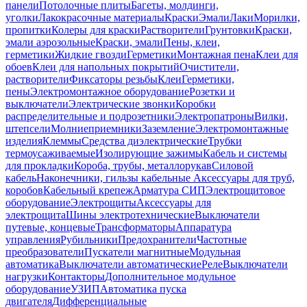
панели
Потолочные плиты
Багеты, молдинги,
уголки
Лакокрасочные материалы
Краски
Эмали
Лаки
Морилки,
пропитки
Колеры для краски
Растворители
Грунтовки
Краски,
эмали аэрозольные
Краски, эмали
Пены, клеи,
герметики
Жидкие гвозди
Герметики
Монтажная пена
Клеи для
обоев
Клеи для напольных покрытий
Очистители,
растворители
Фиксаторы резьбы
Клеи
Герметики,
пены
Электромонтажное оборудование
Розетки и
выключатели
Электрические звонки
Коробки
распределительные и подрозетники
Электропатроны
Вилки,
штепсели
Молниеприемники
Заземление
Электромонтажные
изделия
Клеммы
Средства диэлектрические
Трубки
термоусаживаемые
Изолирующие зажимы
Кабель и системы
для прокладки
Короба, трубы, металлорукав
Силовой
кабель
Наконечники, гильзы кабельные
Аксессуары для труб,
коробов
Кабельный крепеж
Арматура СИП
Электрощитовое
оборудование
Электрощиты
Аксессуары для
электрощита
Шины электротехнические
Выключатели
путевые, концевые
Трансформаторы
Аппаратура
управления
Рубильники
Предохранители
Частотные
преобразователи
Пускатели магнитные
Модульная
автоматика
Выключатели автоматические
Реле
Выключатели
нагрузки
Контакторы
Дополнительное модульное
оборудование
УЗИП
Автоматика пуска
двигателя
Дифференциальные