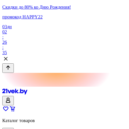
Скидки до 80% ко Дню Рождения!
промокод HAPPY22
03
дн
02
:
26
:
35
Каталог товаров