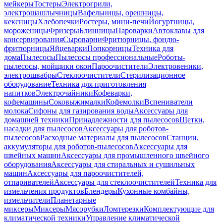
мейкеры
Тостеры
Электрогрили,
электрошашлычницы
Вафельницы, орешницы,
кексницы
Хлебопечки
Ростеры, мини-печи
Йогуртницы,
мороженицы
Фризеры
Блинницы
Пароварки
Автоклавы для
консервирования
Сыроварни
Фритюрницы, фондю-
фритюрницы
Яйцеварки
Попкорницы
Техника для
дома
Пылесосы
Пылесосы профессиональные
Роботы-
пылесосы, мойщики окон
Пароочистители
Электровеники,
электрошвабры
Стеклоочистители
Стерилизационное
оборудование
Техника для приготовления
напитков
Электрочайники
Кофеварки,
кофемашины
Соковыжималки
Кофемолки
Вспениватели
молока
Сифоны для газирования воды
Аксессуары для
домашней техники
Принадлежности для пылесосов
Щетки,
насадки для пылесосов
Аксессуары для роботов-
пылесосов
Расходные материалы для пылесосов
Станции,
аккумуляторы для роботов-пылесосов
Аксессуары для
швейных машин
Аксессуары для промышленного швейного
оборудования
Аксессуары для стиральных и сушильных
машин
Аксессуары для пароочистителей,
отпаривателей
Аксессуары для стеклоочистителей
Техника для
измельчения продуктов
Блендеры
Кухонные комбайны,
измельчители
Планетарные
миксеры
Миксеры
Мясорубки
Ломтерезки
Комплектующие для
климатической техники
Управление климатической