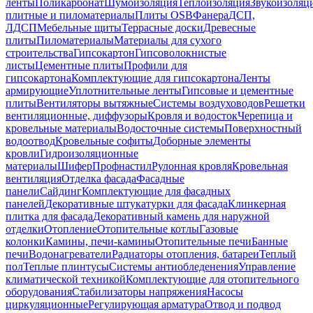
ленты
Поликарбонат
Шумоизоляция
Теплоизоляция
Звукоизоляц
плитные и пиломатериалы
Плиты OSB
Фанера
ДСП,
ЛДСП
Мебельные щиты
Террасные доски
Древесные
плиты
Пиломатериалы
Материалы для сухого
строительства
Гипсокартон
Гипсоволокнистые
листы
Цементные плиты
Профили для
гипсокартона
Комплектующие для гипсокартона
Ленты
армирующие
Уплотнительные ленты
Гипсовые и цементные
плиты
Вентиляторы вытяжные
Системы воздуховодов
Решетки
вентиляционные, диффузоры
Кровля и водосток
Черепица и
кровельные материалы
Водосточные системы
Поверхностный
водоотвод
Кровельные софиты
Доборные элементы
кровли
Гидроизоляционные
материалы
Шифер
Профнастил
Рулонная кровля
Кровельная
вентиляция
Отделка фасада
Фасадные
панели
Сайдинг
Комплектующие для фасадных
панелей
Декоративные штукатурки для фасада
Клинкерная
плитка для фасада
Декоративный камень для наружной
отделки
Отопление
Отопительные котлы
Газовые
колонки
Камины, печи-камины
Отопительные печи
Банные
печи
Водонагреватели
Радиаторы отопления, батареи
Теплый
пол
Теплые плинтусы
Системы антиобледенения
Управление
климатической техникой
Комплектующие для отопительного
оборудования
Стабилизаторы напряжения
Насосы
циркуляционные
Регулирующая арматура
Отвод и подвод