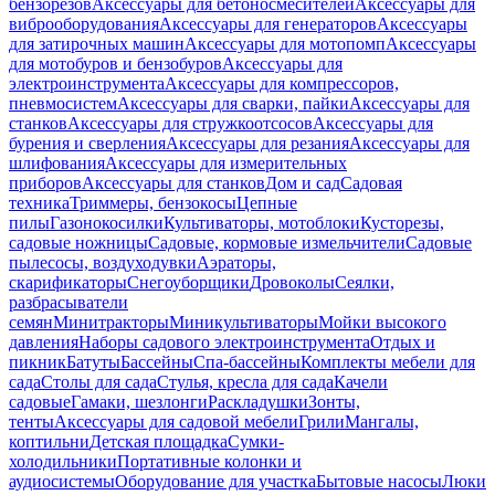
бензорезов
Аксессуары для бетоносмесителей
Аксессуары для
виброоборудования
Аксессуары для генераторов
Аксессуары
для затирочных машин
Аксессуары для мотопомп
Аксессуары
для мотобуров и бензобуров
Аксессуары для
электроинструмента
Аксессуары для компрессоров,
пневмосистем
Аксессуары для сварки, пайки
Аксессуары для
станков
Аксессуары для стружкоотсосов
Аксессуары для
бурения и сверления
Аксессуары для резания
Аксессуары для
шлифования
Аксессуары для измерительных
приборов
Аксессуары для станков
Дом и сад
Садовая
техника
Триммеры, бензокосы
Цепные
пилы
Газонокосилки
Культиваторы, мотоблоки
Кусторезы,
садовые ножницы
Садовые, кормовые измельчители
Садовые
пылесосы, воздуходувки
Аэраторы,
скарификаторы
Снегоуборщики
Дровоколы
Сеялки,
разбрасыватели
семян
Минитракторы
Миникультиваторы
Мойки высокого
давления
Наборы садового электроинструмента
Отдых и
пикник
Батуты
Бассейны
Спа-бассейны
Комплекты мебели для
сада
Столы для сада
Стулья, кресла для сада
Качели
садовые
Гамаки, шезлонги
Раскладушки
Зонты,
тенты
Аксессуары для садовой мебели
Грили
Мангалы,
коптильни
Детская площадка
Сумки-
холодильники
Портативные колонки и
аудиосистемы
Оборудование для участка
Бытовые насосы
Люки