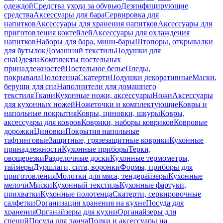
одеждой
Средства ухода за обувью
Дезинфицирующие
средства
Аксессуары для бара
Сервировка для
напитков
Аксессуары для хранения напитков
Аксессуары для
приготовления коктейлей
Аксессуары для охлаждения
напитков
Наборы для бара, мини-бары
Штопоры, открывалки
для бутылок
Домашний текстиль
Подушки для
сна
Одеяла
Комплекты постельных
принадлежностей
Постельное белье
Пледы,
покрывала
Полотенца
Скатерти
Подушки декоративные
Маски,
беруши для сна
Наполнители для домашнего
текстиля
Ткани
Кухонные ножи, аксессуары
Ножи
Аксессуары
для кухонных ножей
Ножеточки и комплектующие
Ковры и
напольные покрытия
Ковры, циновки, шкуры
Ковры,
аксессуары для ковров
Коврики, наборы ковриков
Ковровые
дорожки
Циновки
Покрытия напольные
тафтинговые
Защитные, грязезащитные коврики
Кухонные
принадлежности
Кухонные приборы
Терки,
овощерезки
Разделочные доски
Кухонные термометры,
таймеры
Дуршлаги, сита, воронки
Формы, приборы для
приготовления
Молотки для мяса, тендерайзеры
Кухонные
мелочи
Миски
Кухонный текстиль
Кухонные фартуки,
прихватки
Кухонные полотенца
Скатерти, сервировочные
салфетки
Организация хранения на кухне
Посуда для
хранения
Органайзеры для кухни
Органайзеры для
специй
Посуда для ланча
Полки и аксессуары на