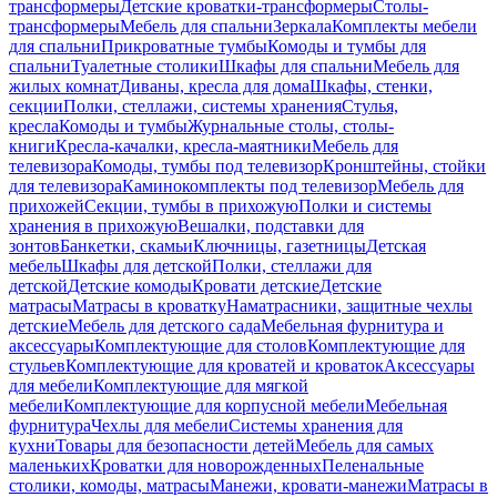
трансформеры
Детские кроватки-трансформеры
Столы-
трансформеры
Мебель для спальни
Зеркала
Комплекты мебели
для спальни
Прикроватные тумбы
Комоды и тумбы для
спальни
Туалетные столики
Шкафы для спальни
Мебель для
жилых комнат
Диваны, кресла для дома
Шкафы, стенки,
секции
Полки, стеллажи, системы хранения
Стулья,
кресла
Комоды и тумбы
Журнальные столы, столы-
книги
Кресла-качалки, кресла-маятники
Мебель для
телевизора
Комоды, тумбы под телевизор
Кронштейны, стойки
для телевизора
Каминокомплекты под телевизор
Мебель для
прихожей
Секции, тумбы в прихожую
Полки и системы
хранения в прихожую
Вешалки, подставки для
зонтов
Банкетки, скамьи
Ключницы, газетницы
Детская
мебель
Шкафы для детской
Полки, стеллажи для
детской
Детские комоды
Кровати детские
Детские
матрасы
Матрасы в кроватку
Наматрасники, защитные чехлы
детские
Мебель для детского сада
Мебельная фурнитура и
аксессуары
Комплектующие для столов
Комплектующие для
стульев
Комплектующие для кроватей и кроваток
Аксессуары
для мебели
Комплектующие для мягкой
мебели
Комплектующие для корпусной мебели
Мебельная
фурнитура
Чехлы для мебели
Системы хранения для
кухни
Товары для безопасности детей
Мебель для самых
маленьких
Кроватки для новорожденных
Пеленальные
столики, комоды, матрасы
Манежи, кровати-манежи
Матрасы в