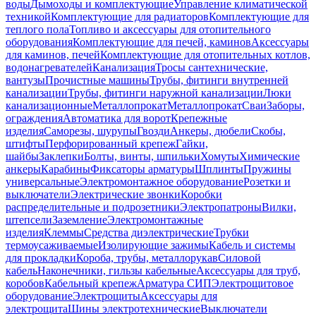
воды
Дымоходы и комплектующие
Управление климатической
техникой
Комплектующие для радиаторов
Комплектующие для
теплого пола
Топливо и аксессуары для отопительного
оборудования
Комплектующие для печей, каминов
Аксессуары
для каминов, печей
Комплектующие для отопительных котлов,
водонагревателей
Канализация
Тросы сантехнические,
вантузы
Прочистные машины
Трубы, фитинги внутренней
канализации
Трубы, фитинги наружной канализации
Люки
канализационные
Металлопрокат
Металлопрокат
Сваи
Заборы,
ограждения
Автоматика для ворот
Крепежные
изделия
Саморезы, шурупы
Гвозди
Анкеры, дюбели
Скобы,
штифты
Перфорированный крепеж
Гайки,
шайбы
Заклепки
Болты, винты, шпильки
Хомуты
Химические
анкеры
Карабины
Фиксаторы арматуры
Шплинты
Пружины
универсальные
Электромонтажное оборудование
Розетки и
выключатели
Электрические звонки
Коробки
распределительные и подрозетники
Электропатроны
Вилки,
штепсели
Заземление
Электромонтажные
изделия
Клеммы
Средства диэлектрические
Трубки
термоусаживаемые
Изолирующие зажимы
Кабель и системы
для прокладки
Короба, трубы, металлорукав
Силовой
кабель
Наконечники, гильзы кабельные
Аксессуары для труб,
коробов
Кабельный крепеж
Арматура СИП
Электрощитовое
оборудование
Электрощиты
Аксессуары для
электрощита
Шины электротехнические
Выключатели