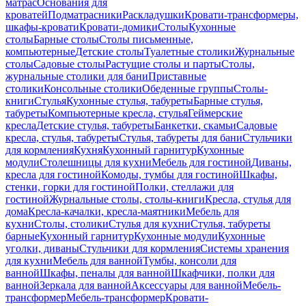
матрас
Основания для
кроватей
Подматрасники
Раскладушки
Кровати-трансформеры,
шкафы-кровати
Кровати-домики
Столы
Кухонные
столы
Барные столы
Столы письменные,
компьютерные
Детские столы
Туалетные столики
Журнальные
столы
Садовые столы
Растущие столы и парты
Столы,
журнальные столики для бани
Приставные
столики
Консольные столики
Обеденные группы
Столы-
книги
Стулья
Кухонные стулья, табуреты
Барные стулья,
табуреты
Компьютерные кресла, стулья
Геймерские
кресла
Детские стулья, табуреты
Банкетки, скамьи
Садовые
кресла, стулья, табуреты
Стулья, табуреты для бани
Стульчики
для кормления
Кухня
Кухонный гарнитур
Кухонные
модули
Столешницы для кухни
Мебель для гостиной
Диваны,
кресла для гостиной
Комоды, тумбы для гостиной
Шкафы,
стенки, горки для гостиной
Полки, стеллажи для
гостиной
Журнальные столы, столы-книги
Кресла, стулья для
дома
Кресла-качалки, кресла-маятники
Мебель для
кухни
Столы, столики
Стулья для кухни
Стулья, табуреты
барные
Кухонный гарнитур
Кухонные модули
Кухонные
уголки, диваны
Стульчики для кормления
Системы хранения
для кухни
Мебель для ванной
Тумбы, консоли для
ванной
Шкафы, пеналы для ванной
Шкафчики, полки для
ванной
Зеркала для ванной
Аксессуары для ванной
Мебель-
трансформер
Мебель-трансформер
Кровати-