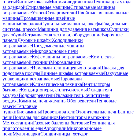
плиты
Винные шкафы
Мини-холодильники
Техника для ухода
за одеждой
Стиральные машины
Стиральные машины
встраиваемые
Утюги
Отпариватели
Швейные, вышивальные
машины
Промышленные швейные
машины
Оверлоки
Сушильные машины, шкафы
Гладильные
системы, прессы
Машинки для удаления катышков
Сушилки
для обуви
Встраиваемая техника, оборудование
Варочные
панели
Духовые шкафы
Холодильники
встраиваемые
Посудомоечные машины
встраиваемые
Микроволновые печи
встраиваемые
Кофемашины встраиваемые
Комплекты
встраиваемой техники
Морозильники
встраиваемые
Измельчители пищевых отходов
Шкафы для
подогрева посуды
Винные шкафы встраиваемые
Вакуумные
упаковщики встраиваемые
Пароварки
встраиваемые
Климатическая техника
Вентиляторы
бытовые
Кондиционеры, сплит-системы
Охладители
воздуха
Водонагреватели
Увлажнители, очистители
воздуха
Камины, печи-камины
Обогреватели
Тепловые
завесы
Тепловые
пушки
Биокамины
Проветриватели
Отопительные печи
Банные
печи
Порталы для каминов
Вентиляторы вытяжные
Метеостанции
Газовые баллоны бытовые
Техника для
приготовления еды
Аэрогрили
Микроволновые
печи
Мультиварки
Сэндвичницы, хот-дог