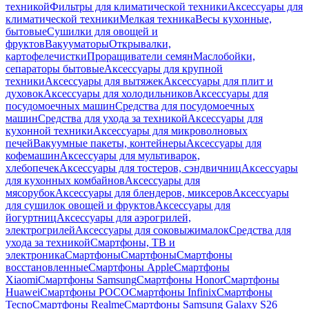
техникой
Фильтры для климатической техники
Аксессуары для
климатической техники
Мелкая техника
Весы кухонные,
бытовые
Сушилки для овощей и
фруктов
Вакууматоры
Открывалки,
картофелечистки
Проращиватели семян
Маслобойки,
сепараторы бытовые
Аксессуары для крупной
техники
Аксессуары для вытяжек
Аксессуары для плит и
духовок
Аксессуары для холодильников
Аксессуары для
посудомоечных машин
Средства для посудомоечных
машин
Средства для ухода за техникой
Аксессуары для
кухонной техники
Аксессуары для микроволновых
печей
Вакуумные пакеты, контейнеры
Аксессуары для
кофемашин
Аксессуары для мультиварок,
хлебопечек
Аксессуары для тостеров, сэндвичниц
Аксессуары
для кухонных комбайнов
Аксессуары для
мясорубок
Аксессуары для блендеров, миксеров
Аксессуары
для сушилок овощей и фруктов
Аксессуары для
йогуртниц
Аксессуары для аэрогрилей,
электрогрилей
Аксессуары для соковыжималок
Средства для
ухода за техникой
Смартфоны, ТВ и
электроника
Смартфоны
Смартфоны
Смартфоны
восстановленные
Смартфоны Apple
Смартфоны
Xiaomi
Смартфоны Samsung
Смартфоны Honor
Смартфоны
Huawei
Смартфоны POCO
Смартфоны Infinix
Смартфоны
Tecno
Смартфоны Realme
Смартфоны Samsung Galaxy S26