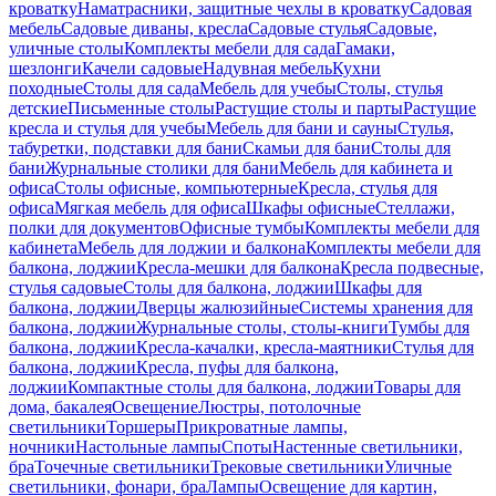
кроватку
Наматрасники, защитные чехлы в кроватку
Садовая
мебель
Садовые диваны, кресла
Садовые стулья
Садовые,
уличные столы
Комплекты мебели для сада
Гамаки,
шезлонги
Качели садовые
Надувная мебель
Кухни
походные
Столы для сада
Мебель для учебы
Столы, стулья
детские
Письменные столы
Растущие столы и парты
Растущие
кресла и стулья для учебы
Мебель для бани и сауны
Стулья,
табуретки, подставки для бани
Скамьи для бани
Столы для
бани
Журнальные столики для бани
Мебель для кабинета и
офиса
Столы офисные, компьютерные
Кресла, стулья для
офиса
Мягкая мебель для офиса
Шкафы офисные
Стеллажи,
полки для документов
Офисные тумбы
Комплекты мебели для
кабинета
Мебель для лоджии и балкона
Комплекты мебели для
балкона, лоджии
Кресла-мешки для балкона
Кресла подвесные,
стулья садовые
Столы для балкона, лоджии
Шкафы для
балкона, лоджии
Дверцы жалюзийные
Системы хранения для
балкона, лоджии
Журнальные столы, столы-книги
Тумбы для
балкона, лоджии
Кресла-качалки, кресла-маятники
Стулья для
балкона, лоджии
Кресла, пуфы для балкона,
лоджии
Компактные столы для балкона, лоджии
Товары для
дома, бакалея
Освещение
Люстры, потолочные
светильники
Торшеры
Прикроватные лампы,
ночники
Настольные лампы
Споты
Настенные светильники,
бра
Точечные светильники
Трековые светильники
Уличные
светильники, фонари, бра
Лампы
Освещение для картин,