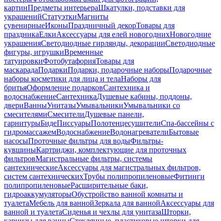
картин
Предметы интерьера
Шкатулки, подставки для
украшений
Статуэтки
Магниты
сувенирные
Иконы
Праздничный декор
Товары для
праздника
Елки
Аксессуары для елей новогодних
Новогодние
украшения
Светодиодные гирлянды, декорации
Светодиодные
фигуры, игрушки
Временные
татуировки
Фотобутафория
Товары для
маскарада
Подарки
Подарки, подарочные наборы
Подарочные
наборы косметики для лица и тела
Наборы для
бритья
Оформление подарков
Сантехника и
водоснабжение
Сантехника
Душевые кабины, поддоны,
двери
Ванны
Унитазы
Умывальники
Умывальники со
смесителями
Смесители
Душевые панели,
гарнитуры
Биде
Писсуары
Полотенцесушители
Спа-бассейны с
гидромассажем
Водоснабжение
Водонагреватели
Бытовые
насосы
Проточные фильтры для воды
Фильтры-
кувшины
Картриджи, комплектующие для проточных
фильтров
Магистральные фильтры, системы
сантехнические
Аксессуары для магистральных фильтров,
систем сантехнических
Трубы полипропиленовые
Фитинги
полипропиленовые
Расширительные баки,
гидроаккумуляторы
Обустройство ванной комнаты и
туалета
Мебель для ванной
Зеркала для ванной
Аксессуары для
ванной и туалета
Сиденья и чехлы для унитаза
Шторки,
карнизы для ванны
Стеклянные, пластиковые шторки для