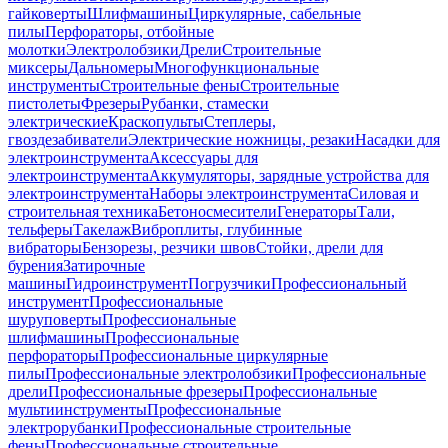
гайковерты
Шлифмашины
Циркулярные, сабельные
пилы
Перфораторы, отбойные
молотки
Электролобзики
Дрели
Строительные
миксеры
Дальномеры
Многофункциональные
инструменты
Строительные фены
Строительные
пистолеты
Фрезеры
Рубанки, стамески
электрические
Краскопульты
Степлеры,
гвоздезабиватели
Электрические ножницы, резаки
Насадки для
электроинструмента
Аксессуары для
электроинструмента
Аккумуляторы, зарядные устройства для
электроинструмента
Наборы электроинструмента
Силовая и
строительная техника
Бетоносмесители
Генераторы
Тали,
тельферы
Такелаж
Виброплиты, глубинные
вибраторы
Бензорезы, резчики швов
Стойки, дрели для
бурения
Затирочные
машины
Гидроинструмент
Погрузчики
Профессиональный
инструмент
Профессиональные
шуруповерты
Профессиональные
шлифмашины
Профессиональные
перфораторы
Профессиональные циркулярные
пилы
Профессиональные электролобзики
Профессиональные
дрели
Профессиональные фрезеры
Профессиональные
мультиинструменты
Профессиональные
электрорубанки
Профессиональные строительные
фены
Профессиональные строительные