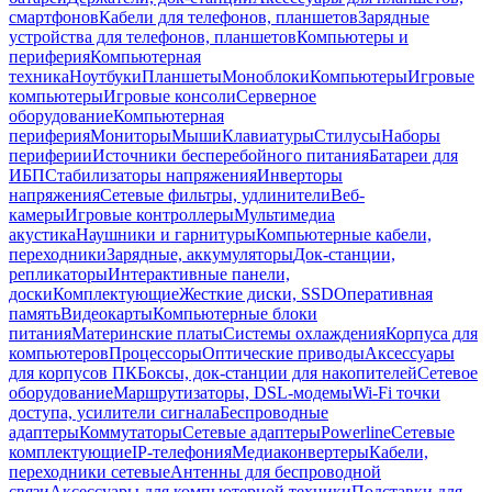
смартфонов
Кабели для телефонов, планшетов
Зарядные
устройства для телефонов, планшетов
Компьютеры и
периферия
Компьютерная
техника
Ноутбуки
Планшеты
Моноблоки
Компьютеры
Игровые
компьютеры
Игровые консоли
Серверное
оборудование
Компьютерная
периферия
Мониторы
Мыши
Клавиатуры
Стилусы
Наборы
периферии
Источники бесперебойного питания
Батареи для
ИБП
Стабилизаторы напряжения
Инверторы
напряжения
Сетевые фильтры, удлинители
Веб-
камеры
Игровые контроллеры
Мультимедиа
акустика
Наушники и гарнитуры
Компьютерные кабели,
переходники
Зарядные, аккумуляторы
Док-станции,
репликаторы
Интерактивные панели,
доски
Комплектующие
Жесткие диски, SSD
Оперативная
память
Видеокарты
Компьютерные блоки
питания
Материнские платы
Системы охлаждения
Корпуса для
компьютеров
Процессоры
Оптические приводы
Аксессуары
для корпусов ПК
Боксы, док-станции для накопителей
Сетевое
оборудование
Маршрутизаторы, DSL-модемы
Wi-Fi точки
доступа, усилители сигнала
Беспроводные
адаптеры
Коммутаторы
Сетевые адаптеры
Powerline
Сетевые
комплектующие
IP-телефония
Медиаконвертеры
Кабели,
переходники сетевые
Антенны для беспроводной
связи
Аксессуары для компьютерной техники
Подставки для