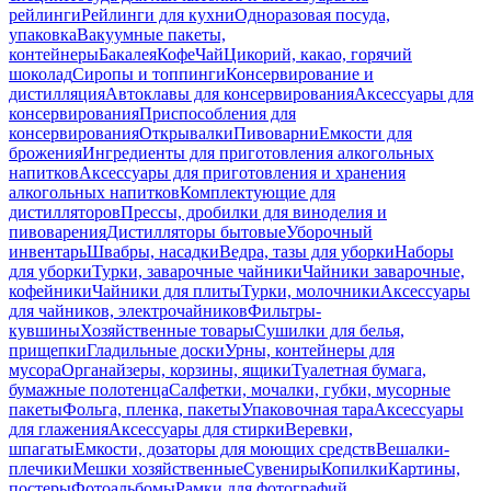
рейлинги
Рейлинги для кухни
Одноразовая посуда,
упаковка
Вакуумные пакеты,
контейнеры
Бакалея
Кофе
Чай
Цикорий, какао, горячий
шоколад
Сиропы и топпинги
Консервирование и
дистилляция
Автоклавы для консервирования
Аксессуары для
консервирования
Приспособления для
консервирования
Открывалки
Пивоварни
Емкости для
брожения
Ингредиенты для приготовления алкогольных
напитков
Аксессуары для приготовления и хранения
алкогольных напитков
Комплектующие для
дистилляторов
Прессы, дробилки для виноделия и
пивоварения
Дистилляторы бытовые
Уборочный
инвентарь
Швабры, насадки
Ведра, тазы для уборки
Наборы
для уборки
Турки, заварочные чайники
Чайники заварочные,
кофейники
Чайники для плиты
Турки, молочники
Аксессуары
для чайников, электрочайников
Фильтры-
кувшины
Хозяйственные товары
Сушилки для белья,
прищепки
Гладильные доски
Урны, контейнеры для
мусора
Органайзеры, корзины, ящики
Туалетная бумага,
бумажные полотенца
Салфетки, мочалки, губки, мусорные
пакеты
Фольга, пленка, пакеты
Упаковочная тара
Аксессуары
для глажения
Аксессуары для стирки
Веревки,
шпагаты
Емкости, дозаторы для моющих средств
Вешалки-
плечики
Мешки хозяйственные
Сувениры
Копилки
Картины,
постеры
Фотоальбомы
Рамки для фотографий,