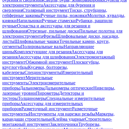
электроинструмента
Аксессуары для бурения и
сверления
Столярный инструмент
Тиски, струбцины,
гейферные зажимы
Ручные пилы, ножовки
Молотки, кувалды,
киянки
Напильники
Ручные стамески
Рубанки, рашпили
ручные
Оснастка и аксессуары для резания и
шлифования
Отрезные, пильные диски
Пильные полотна для
электроинструмента
Фрезы
Шлифовальные диски, насадки,
листы
Шлифовальные чашки
Точильные камни, круги,
сегменты
Полировальные валы
Направляющие
шины
Комплектующие для резания
Аксессуары для
резания
Аксессуары для шлифования
Электромонтажный
инструмент
Обжимной инструмент
Плоскогубцы,
круглогубцы
Кусачки, болторезы,
кабелерезы
Специнструменты
Измерительный
инструмент
Мерительные
инструменты
Электроизмерительные
приборы
Дальномеры
Дальномеры оптические
Нивелиры,
лазерные уровни
Пирометры
Детекторы и
тестеры
Толщиномеры
Специальные измерительные
приборы
Аксессуары для измерительных
приборов
Разметочный инструмент
Разметочные
инструменты
Инструменты для нарезки резьбы
Маркеры,
карандаши строительные
Клейма ударные
Строительно-
монтажный инструмент
Заклепочники
Труборезы,