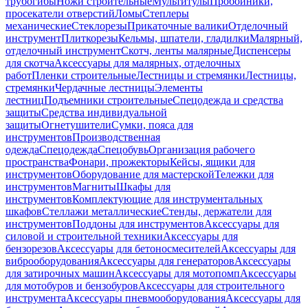
трубогибы
Ножи строительные
Мультитулы
Пробойники,
просекатели отверстий
Ломы
Степлеры
механические
Стеклорезы
Прикаточные валики
Отделочный
инструмент
Плиткорезы
Кельмы, шпатели, гладилки
Малярный,
отделочный инструмент
Скотч, ленты малярные
Диспенсеры
для скотча
Аксессуары для малярных, отделочных
работ
Пленки строительные
Лестницы и стремянки
Лестницы,
стремянки
Чердачные лестницы
Элементы
лестниц
Подъемники строительные
Спецодежда и средства
защиты
Средства индивидуальной
защиты
Огнетушители
Сумки, пояса для
инструментов
Производственная
одежда
Спецодежда
Спецобувь
Организация рабочего
пространства
Фонари, прожекторы
Кейсы, ящики для
инструментов
Оборудование для мастерской
Тележки для
инструментов
Магниты
Шкафы для
инструментов
Комплектующие для инструментальных
шкафов
Стеллажи металлические
Стенды, держатели для
инструментов
Поддоны для инструментов
Аксессуары для
силовой и строительной техники
Аксессуары для
бензорезов
Аксессуары для бетоносмесителей
Аксессуары для
виброоборудования
Аксессуары для генераторов
Аксессуары
для затирочных машин
Аксессуары для мотопомп
Аксессуары
для мотобуров и бензобуров
Аксессуары для строительного
инструмента
Аксессуары пневмооборудования
Аксессуары для