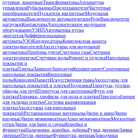
путевые, концевые
Трансформаторы
Аппаратура
управления
Рубильники
Предохранители
Частотные
преобразователи
Пускатели магнитные
Модульная
автоматика
Выключатели автоматические
Реле
Выключатели
нагрузки
Контакторы
Дополнительное модульное
оборудование
УЗИП
Автоматика пуска
двигателя
Дифференциальные
автоматы
УЗО
Конденсаторы
Комплексная защита
электродвигателей
Аксессуары для модульной
автоматики
Приборы учета
Счетчики газа
Счетчики
электроэнергии
Счетчики воды
Ремонт и отделка
Напольные
покрытия и
плитка
Плитка
Ламинат
Линолеум
Керамогранит
Спортивные
напольные покрытия
Виниловые
полы
Ковролин
Паркет
Искусственная трава
Аксессуары для
напольных покрытий и плитки
Подложка
Плинтусы, уголки,
обводы для труб
Плинтусы для сантехники
Фуги для
плитки
Порожки, профили для пола и плитки
Приспособления
для укладки плитки
Системы выравнивания
плитки
Аксессуары для напольных
покрытий
Реставрационные материалы
Двери и арки
Двери
входные
Двери межкомнатные
Арки межкомнатные
Москитные
сетки
Двери для бани и сауны
Коробки и
фурнитура
Наличники, коробки, доборы
Ручки дверные
Замки
дверные
Петли дверные
Фурнитура дверная
Доводчики