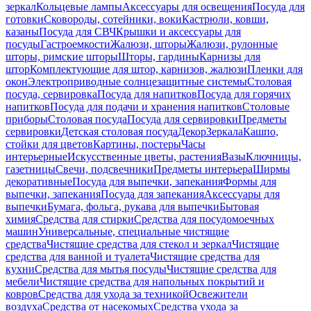
зеркал
Кольцевые лампы
Аксессуары для освещения
Посуда для
готовки
Сковороды, сотейники, воки
Кастрюли, ковши,
казаны
Посуда для СВЧ
Крышки и аксессуары для
посуды
Гастроемкости
Жалюзи, шторы
Жалюзи, рулонные
шторы, римские шторы
Шторы, гардины
Карнизы для
штор
Комплектующие для штор, карнизов, жалюзи
Пленки для
окон
Электроприводные солнцезащитные системы
Столовая
посуда, сервировка
Посуда для напитков
Посуда для горячих
напитков
Посуда для подачи и хранения напитков
Столовые
приборы
Столовая посуда
Посуда для сервировки
Предметы
сервировки
Детская столовая посуда
Декор
Зеркала
Кашпо,
стойки для цветов
Картины, постеры
Часы
интерьерные
Искусственные цветы, растения
Вазы
Ключницы,
газетницы
Свечи, подсвечники
Предметы интерьера
Ширмы
декоративные
Посуда для выпечки, запекания
Формы для
выпечки, запекания
Посуда для запекания
Аксессуары для
выпечки
Бумага, фольга, рукава для выпечки
Бытовая
химия
Средства для стирки
Средства для посудомоечных
машин
Универсальные, специальные чистящие
средства
Чистящие средства для стекол и зеркал
Чистящие
средства для ванной и туалета
Чистящие средства для
кухни
Средства для мытья посуды
Чистящие средства для
мебели
Чистящие средства для напольных покрытий и
ковров
Средства для ухода за техникой
Освежители
воздуха
Средства от насекомых
Средства ухода за