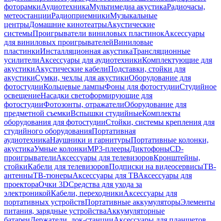
фоторамки
Аудиотехника
Мультимедиа акустика
Радиочасы,
метеостанции
Радиоприемники
Музыкальные
центры
Домашние кинотеатры
Акустические
системы
Проигрыватели виниловых пластинок
Аксессуары
для виниловых проигрывателей
Виниловые
пластинки
Инсталляционная акустика
Трансляционные
усилители
Аксессуары для аудиотехники
Комплектующие для
акустики
Акустические кабели
Подставки, стойки для
акустики
Сумки, чехлы для акустики
Оборудование для
фотостудии
Кольцевые лампы
Фоны для фотостудии
Студийное
освещение
Насадки светоформирующие для
фотостудии
Фотозонты, отражатели
Оборудование для
предметной съемки
Вспышки студийные
Комплекты
оборудования для фотостудии
Стойки, системы крепления для
студийного оборудования
Портативная
аудиотехника
Наушники и гарнитуры
Портативные колонки,
акустика
Умные колонки
MP3-плееры
Диктофоны
CD-
проигрыватели
Аксессуары для телевизоров
Кронштейны,
стойки
Кабели для телевизоров
Подписки на видеосервисы
ТВ-
антенны
ТВ-тюнеры
Аксессуары для ТВ
Аксессуары для
проектора
Очки 3D
Средства для ухода за
электроникой
Кабели, переходники
Аксессуары для
портативных устройств
Портативные аккумуляторы
Элементы
питания, зарядные устройства
Аккумуляторные
батареи
Держатели, док-станции
Аксессуары для планшетов,