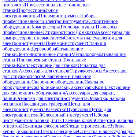
пистолеты
Профессиональные точильные
станки
Профессиональные
электроножницы
Пневмоинструмент
Наборы
профессионального электроинструмента
Строительное
оборудование
Компрессоры
Тепловые пушки
Пылесосы
профессиональные
Стружкоотсосы
Домкраты
Аксессуары для
компрессоров, пневмосистем
Системы пылеудаления для
электроинструмента
Пневмоинструмент
Станки и
оборудование
Деревообрабатывающие
станки
Ленточнопильные станки
Металлообрабатывающие
станки
Плиткорезные станки
Точильные
станки
Комплектующие для станков
Оснастка для
станков
Аксессуары для станков
Стружкоотсосы
Аксессуары
для стружкоотсосов
Сварочное и паяльное
оборудование
Сварочное оборудование
Паяльное
оборудование
Сварочные маски, аксессуары
Комплектующие
для сварочного оборудования
Аксессуары для сварки,
пайки
Оснастка для электроинструмента
Оснастка, наборы
оснастки
Насадки для граверов
Щетки для
электроинструмента
Развертки
Пуансоны
Щетки для
электродвигателей
Слесарный инструмент
Наборы
инструментов
Головки, биты
Гаечные ключи
Отвертки, наборы
отверток
Ножницы слесарные
Клещи строительные
Зубила,
керны, выколотки
Щетки слесарные
Оснастка и аксессуары для
бурения и сверления
Сверла, буры, зенкеры
Коронки
Зубила для