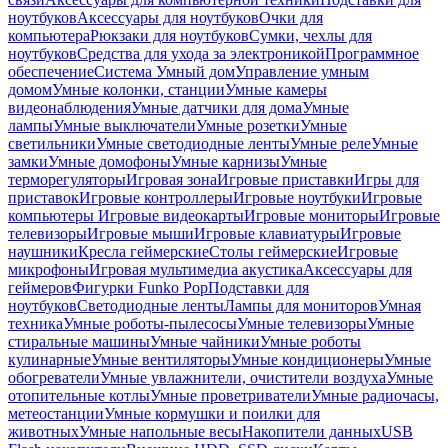
ноутбуков
Аксессуары для ноутбуков
Очки для
компьютера
Рюкзаки для ноутбуков
Сумки, чехлы для
ноутбуков
Средства для ухода за электроникой
Программное
обеспечение
Система Умный дом
Управление умным
домом
Умные колонки, станции
Умные камеры
видеонаблюдения
Умные датчики для дома
Умные
лампы
Умные выключатели
Умные розетки
Умные
светильники
Умные светодиодные ленты
Умные реле
Умные
замки
Умные домофоны
Умные карнизы
Умные
терморегуляторы
Игровая зона
Игровые приставки
Игры для
приставок
Игровые контроллеры
Игровые ноутбуки
Игровые
компьютеры
Игровые видеокарты
Игровые мониторы
Игровые
телевизоры
Игровые мыши
Игровые клавиатуры
Игровые
наушники
Кресла геймерские
Столы геймерские
Игровые
микрофоны
Игровая мультимедиа акустика
Аксессуары для
геймеров
Фигурки Funko Pop
Подставки для
ноутбуков
Светодиодные ленты
Лампы для мониторов
Умная
техника
Умные роботы-пылесосы
Умные телевизоры
Умные
стиральные машины
Умные чайники
Умные роботы
кулинарные
Умные вентиляторы
Умные кондиционеры
Умные
обогреватели
Умные увлажнители, очистители воздуха
Умные
отопительные котлы
Умные проветриватели
Умные радиочасы,
метеостанции
Умные кормушки и поилки для
животных
Умные напольные весы
Накопители данных
USB