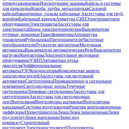
термоусаживаемые
Изолирующие зажимы
Кабель и системы
для прокладки
Короба, трубы, металлорукав
Силовой
кабель
Наконечники, гильзы кабельные
Аксессуары для труб,
коробов
Кабельный крепеж
Арматура СИП
Электрощитовое
оборудование
Электрощиты
Аксессуары для
электрощита
Шины электротехнические
Выключатели
путевые, концевые
Трансформаторы
Аппаратура
управления
Рубильники
Предохранители
Частотные
преобразователи
Пускатели магнитные
Модульная
автоматика
Выключатели автоматические
Реле
Выключатели
нагрузки
Контакторы
Дополнительное модульное
оборудование
УЗИП
Автоматика пуска
двигателя
Дифференциальные
автоматы
УЗО
Конденсаторы
Комплексная защита
электродвигателей
Аксессуары для модульной
автоматики
Светотехника
Промышленное и сигнальное
освещение
Светодиодные ленты
Точечные
светильники
Трековые светильники
Аксессуары для
светотехники
Аксессуары для светодиодных
лент
Вентиляция
Вентиляторы вытяжные
Вентиляторы
канальные
Системы воздуховодов
Решетки вентиляционные,
диффузоры
Проветриватели
Люки
Люки ревизионные
Люки
под плитку
Люки напольные
Люки под
покраску
Строительный
инструмент
Электроинструмент
Шуруповерты,