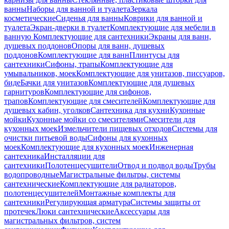
ванны
Наборы для ванной и туалета
Зеркала
косметические
Сиденья для ванны
Коврики для ванной и
туалета
Экран-дверки в туалет
Комплектующие для мебели в
ванную
Комплектующие для сантехники
Экраны для ванн,
душевых поддонов
Опоры для ванн, душевых
поддонов
Комплектующие для ванн
Плинтусы для
сантехники
Сифоны, трапы
Комплектующие для
умывальников, моек
Комплектующие для унитазов, писсуаров,
биде
Бачки для унитазов
Комплектующие для душевых
гарнитуров
Комплектующие для сифонов,
трапов
Комплектующие для смесителей
Комплектующие для
душевых кабин, уголков
Сантехника для кухни
Кухонные
мойки
Кухонные мойки со смесителями
Смесители для
кухонных моек
Измельчители пищевых отходов
Системы для
очистки питьевой воды
Сифоны для кухонных
моек
Комплектующие для кухонных моек
Инженерная
сантехника
Инсталляции для
сантехники
Полотенцесушители
Отвод и подвод воды
Трубы
водопроводные
Магистральные фильтры, системы
сантехнические
Комплектующие для радиаторов,
полотенцесушителей
Монтажные комплекты для
сантехники
Регулирующая арматура
Системы защиты от
протечек
Люки сантехнические
Аксессуары для
магистральных фильтров, систем