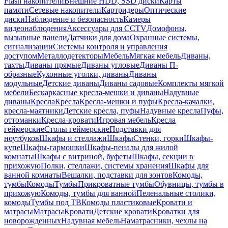
Flash накопители
Внешние HDD, SSD диски
Карты
памяти
Сетевые накопители
Картридеры
Оптические
диски
Наблюдение и безопасность
Камеры
видеонаблюдения
Аксессуары для CCTV
Домофоны,
вызывные панели
Датчики для дома
Охранные системы,
сигнализации
Системы контроля и управления
доступом
Металлодетекторы
Мебель
Мягкая мебель
Диваны,
тахты
Диваны прямые
Диваны угловые
Диваны П-
образные
Кухонные уголки, диваны
Диваны
модульные
Детские диваны
Диваны садовые
Комплекты мягкой
мебели
Бескаркасные кресла-мешки и диваны
Надувные
диваны
Кресла
Кресла
Кресла-мешки и пуфы
Кресла-качалки,
кресла-маятники
Детские кресла, пуфы
Надувные кресла
Пуфы,
оттоманки
Кресла-кровати
Игровая мебель
Кресла
геймерские
Столы геймерские
Подставки для
ноутбуков
Шкафы и стеллажи
Шкафы
Стенки, горки
Шкафы-
купе
Шкафы-гармошки
Шкафы-пеналы для жилой
комнаты
Шкафы с витриной, буфеты
Шкафы, секции в
прихожую
Полки, стеллажи, системы хранения
Шкафы для
ванной комнаты
Вешалки, подставки для зонтов
Комоды,
тумбы
Комоды
Тумбы
Прикроватные тумбы
Обувницы, тумбы в
прихожую
Комоды, тумбы для ванной
Пеленальные столики,
комоды
Тумбы под ТВ
Комоды пластиковые
Кровати и
матрасы
Матрасы
Кровати
Детские кровати
Кроватки для
новорожденных
Надувная мебель
Наматрасники, чехлы на