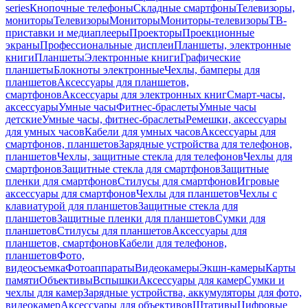
series
Кнопочные телефоны
Складные смартфоны
Телевизоры,
мониторы
Телевизоры
Мониторы
Мониторы-телевизоры
ТВ-
приставки и медиаплееры
Проекторы
Проекционные
экраны
Профессиональные дисплеи
Планшеты, электронные
книги
Планшеты
Электронные книги
Графические
планшеты
Блокноты электронные
Чехлы, бамперы для
планшетов
Аксессуары для планшетов,
смартфонов
Аксессуары для электронных книг
Смарт-часы,
аксессуары
Умные часы
Фитнес-браслеты
Умные часы
детские
Умные часы, фитнес-браслеты
Ремешки, аксессуары
для умных часов
Кабели для умных часов
Аксессуары для
смартфонов, планшетов
Зарядные устройства для телефонов,
планшетов
Чехлы, защитные стекла для телефонов
Чехлы для
смартфонов
Защитные стекла для смартфонов
Защитные
пленки для смартфонов
Стилусы для смартфонов
Игровые
аксессуары для смартфонов
Чехлы для планшетов
Чехлы с
клавиатурой для планшетов
Защитные стекла для
планшетов
Защитные пленки для планшетов
Сумки для
планшетов
Стилусы для планшетов
Аксессуары для
планшетов, смартфонов
Кабели для телефонов,
планшетов
Фото,
видеосъемка
Фотоаппараты
Видеокамеры
Экшн-камеры
Карты
памяти
Объективы
Вспышки
Аксессуары для камер
Сумки и
чехлы для камер
Зарядные устройства, аккумуляторы для фото,
видеокамер
Аксессуары для объективов
Штативы
Цифровые