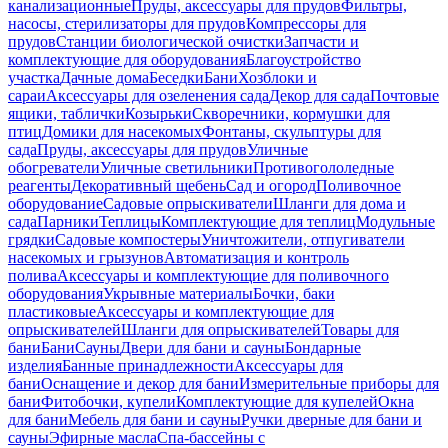
канализационные
Пруды, аксессуары для прудов
Фильтры,
насосы, стерилизаторы для прудов
Компрессоры для
прудов
Станции биологической очистки
Запчасти и
комплектующие для оборудования
Благоустройство
участка
Дачные дома
Беседки
Бани
Хозблоки и
сараи
Аксессуары для озеленения сада
Декор для сада
Почтовые
ящики, таблички
Козырьки
Скворечники, кормушки для
птиц
Домики для насекомых
Фонтаны, скульптуры для
сада
Пруды, аксессуары для прудов
Уличные
обогреватели
Уличные светильники
Противогололедные
реагенты
Декоративный щебень
Сад и огород
Поливочное
оборудование
Садовые опрыскиватели
Шланги для дома и
сада
Парники
Теплицы
Комплектующие для теплиц
Модульные
грядки
Садовые компостеры
Уничтожители, отпугиватели
насекомых и грызунов
Автоматизация и контроль
полива
Аксессуары и комплектующие для поливочного
оборудования
Укрывные материалы
Бочки, баки
пластиковые
Аксессуары и комплектующие для
опрыскивателей
Шланги для опрыскивателей
Товары для
бани
Бани
Сауны
Двери для бани и сауны
Бондарные
изделия
Банные принадлежности
Аксессуары для
бани
Оснащение и декор для бани
Измерительные приборы для
бани
Фитобочки, купели
Комплектующие для купелей
Окна
для бани
Мебель для бани и сауны
Ручки дверные для бани и
сауны
Эфирные масла
Спа-бассейны с