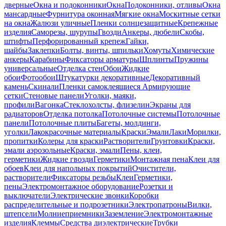
дверные
Окна и подоконники
Окна
Подоконники, отливы
Окна
мансардные
Фурнитура оконная
Мягкие окна
Москитные сетки
на окна
Жалюзи уличные
Пленки солнцезащитные
Крепежные
изделия
Саморезы, шурупы
Гвозди
Анкеры, дюбели
Скобы,
штифты
Перфорированный крепеж
Гайки,
шайбы
Заклепки
Болты, винты, шпильки
Хомуты
Химические
анкеры
Карабины
Фиксаторы арматуры
Шплинты
Пружины
универсальные
Отделка стен
Обои
Жидкие
обои
Фотообои
Штукатурки декоративные
Декоративный
камень
Скинали
Пленки самоклеящиеся
Армирующие
сетки
Стеновые панели
Уголки, маяки,
профили
Вагонка
Стеклохолсты, флизелин
Экраны для
радиаторов
Отделка потолка
Потолочные системы
Потолочные
панели
Потолочные плиты
Багеты, молдинги,
уголки
Лакокрасочные материалы
Краски
Эмали
Лаки
Морилки,
пропитки
Колеры для краски
Растворители
Грунтовки
Краски,
эмали аэрозольные
Краски, эмали
Пены, клеи,
герметики
Жидкие гвозди
Герметики
Монтажная пена
Клеи для
обоев
Клеи для напольных покрытий
Очистители,
растворители
Фиксаторы резьбы
Клеи
Герметики,
пены
Электромонтажное оборудование
Розетки и
выключатели
Электрические звонки
Коробки
распределительные и подрозетники
Электропатроны
Вилки,
штепсели
Молниеприемники
Заземление
Электромонтажные
изделия
Клеммы
Средства диэлектрические
Трубки