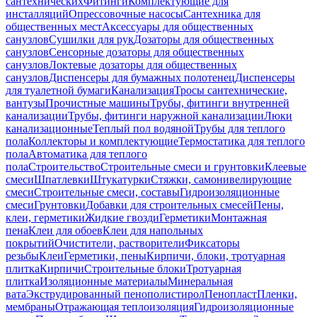
сантехнических
Фитинги
Комплектующие для
инсталляций
Опрессовочные насосы
Сантехника для
общественных мест
Аксессуары для общественных
санузлов
Сушилки для рук
Дозаторы для общественных
санузлов
Сенсорные дозаторы для общественных
санузлов
Локтевые дозаторы для общественных
санузлов
Диспенсеры для бумажных полотенец
Диспенсеры
для туалетной бумаги
Канализация
Тросы сантехнические,
вантузы
Прочистные машины
Трубы, фитинги внутренней
канализации
Трубы, фитинги наружной канализации
Люки
канализационные
Теплый пол водяной
Трубы для теплого
пола
Коллекторы и комплектующие
Термостатика для теплого
пола
Автоматика для теплого
пола
Строительство
Строительные смеси и грунтовки
Клеевые
смеси
Шпатлевки
Штукатурки
Стяжки, самонивелирующие
смеси
Строительные смеси, составы
Гидроизоляционные
смеси
Грунтовки
Добавки для строительных смесей
Пены,
клеи, герметики
Жидкие гвозди
Герметики
Монтажная
пена
Клеи для обоев
Клеи для напольных
покрытий
Очистители, растворители
Фиксаторы
резьбы
Клеи
Герметики, пены
Кирпичи, блоки, тротуарная
плитка
Кирпичи
Строительные блоки
Тротуарная
плитка
Изоляционные материалы
Минеральная
вата
Экструдированный пенополистирол
Пенопласт
Пленки,
мембраны
Отражающая теплоизоляция
Гидроизоляционные