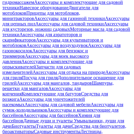
гидромассажем
Аксессуары и комплектующие для садовой
техники
Навесное оборудование
Двигатели для
мотоблоков
Прицепы для мотоблоков,
минитракторов
Аксессуары для газонной техники
Аксессуары
для цепных пил
Аксессуары для садовой техники
Аксессуары
для кусторезов, ножниц садовых
Моторные масла для садовой
техники
Аксессуары для аэратоторов и
скарификаторов
Аксессуары для культиваторов и
мотоблоков
Аксессуары для воздуходувок
Аксессуары для
газонокосилок
Аксессуары для бензокос и
триммеров
Аксессуары для моек высокого
давления
Аксессуары и комплектующие для
опрыскивателей
Запчасти для садовых
измельчителей
Аксессуары для отдыха на природе
Аксессуары
для гриля
Посуда для гриля
Дополнительное оснащение для
грилей
Аксессуары для мангалов, тандыров
Шампуры,
решетки для мангалов
Аксессуары для
копчения
Комплектующие для батутов
Средства для
розжига
Аксессуары для уничтожителей
насекомых
Аксессуары для садовой мебели
Аксессуары для
сумок-холодильников
Аксессуары и комплектующие для
бассейнов
Аксессуары для бассейнов
Химия для
бассейнов
Дачные души и туалеты
Умывальники, души для
дачи
Биотуалеты
Туалеты для дачи
Средства для биотуалетов,
биоактиваторы
Садовые инструменты
Лестницы,