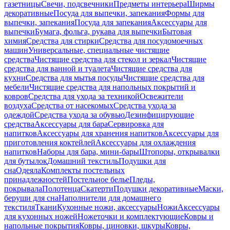
газетницы
Свечи, подсвечники
Предметы интерьера
Ширмы
декоративные
Посуда для выпечки, запекания
Формы для
выпечки, запекания
Посуда для запекания
Аксессуары для
выпечки
Бумага, фольга, рукава для выпечки
Бытовая
химия
Средства для стирки
Средства для посудомоечных
машин
Универсальные, специальные чистящие
средства
Чистящие средства для стекол и зеркал
Чистящие
средства для ванной и туалета
Чистящие средства для
кухни
Средства для мытья посуды
Чистящие средства для
мебели
Чистящие средства для напольных покрытий и
ковров
Средства для ухода за техникой
Освежители
воздуха
Средства от насекомых
Средства ухода за
одеждой
Средства ухода за обувью
Дезинфицирующие
средства
Аксессуары для бара
Сервировка для
напитков
Аксессуары для хранения напитков
Аксессуары для
приготовления коктейлей
Аксессуары для охлаждения
напитков
Наборы для бара, мини-бары
Штопоры, открывалки
для бутылок
Домашний текстиль
Подушки для
сна
Одеяла
Комплекты постельных
принадлежностей
Постельное белье
Пледы,
покрывала
Полотенца
Скатерти
Подушки декоративные
Маски,
беруши для сна
Наполнители для домашнего
текстиля
Ткани
Кухонные ножи, аксессуары
Ножи
Аксессуары
для кухонных ножей
Ножеточки и комплектующие
Ковры и
напольные покрытия
Ковры, циновки, шкуры
Ковры,