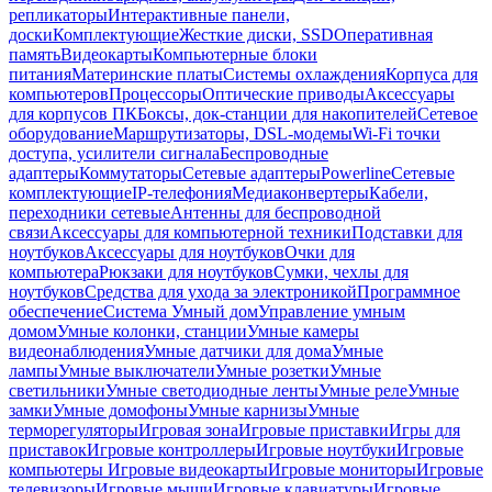
репликаторы
Интерактивные панели,
доски
Комплектующие
Жесткие диски, SSD
Оперативная
память
Видеокарты
Компьютерные блоки
питания
Материнские платы
Системы охлаждения
Корпуса для
компьютеров
Процессоры
Оптические приводы
Аксессуары
для корпусов ПК
Боксы, док-станции для накопителей
Сетевое
оборудование
Маршрутизаторы, DSL-модемы
Wi-Fi точки
доступа, усилители сигнала
Беспроводные
адаптеры
Коммутаторы
Сетевые адаптеры
Powerline
Сетевые
комплектующие
IP-телефония
Медиаконвертеры
Кабели,
переходники сетевые
Антенны для беспроводной
связи
Аксессуары для компьютерной техники
Подставки для
ноутбуков
Аксессуары для ноутбуков
Очки для
компьютера
Рюкзаки для ноутбуков
Сумки, чехлы для
ноутбуков
Средства для ухода за электроникой
Программное
обеспечение
Система Умный дом
Управление умным
домом
Умные колонки, станции
Умные камеры
видеонаблюдения
Умные датчики для дома
Умные
лампы
Умные выключатели
Умные розетки
Умные
светильники
Умные светодиодные ленты
Умные реле
Умные
замки
Умные домофоны
Умные карнизы
Умные
терморегуляторы
Игровая зона
Игровые приставки
Игры для
приставок
Игровые контроллеры
Игровые ноутбуки
Игровые
компьютеры
Игровые видеокарты
Игровые мониторы
Игровые
телевизоры
Игровые мыши
Игровые клавиатуры
Игровые