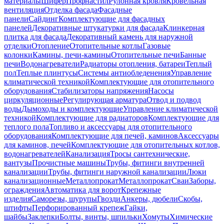
материалы
Шифер
Профнастил
Рулонная кровля
Кровельная
вентиляция
Отделка фасада
Фасадные
панели
Сайдинг
Комплектующие для фасадных
панелей
Декоративные штукатурки для фасада
Клинкерная
плитка для фасада
Декоративный камень для наружной
отделки
Отопление
Отопительные котлы
Газовые
колонки
Камины, печи-камины
Отопительные печи
Банные
печи
Водонагреватели
Радиаторы отопления, батареи
Теплый
пол
Теплые плинтусы
Системы антиобледенения
Управление
климатической техникой
Комплектующие для отопительного
оборудования
Стабилизаторы напряжения
Насосы
циркуляционные
Регулирующая арматура
Отвод и подвод
воды
Дымоходы и комплектующие
Управление климатической
техникой
Комплектующие для радиаторов
Комплектующие для
теплого пола
Топливо и аксессуары для отопительного
оборудования
Комплектующие для печей, каминов
Аксессуары
для каминов, печей
Комплектующие для отопительных котлов,
водонагревателей
Канализация
Тросы сантехнические,
вантузы
Прочистные машины
Трубы, фитинги внутренней
канализации
Трубы, фитинги наружной канализации
Люки
канализационные
Металлопрокат
Металлопрокат
Сваи
Заборы,
ограждения
Автоматика для ворот
Крепежные
изделия
Саморезы, шурупы
Гвозди
Анкеры, дюбели
Скобы,
штифты
Перфорированный крепеж
Гайки,
шайбы
Заклепки
Болты, винты, шпильки
Хомуты
Химические