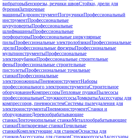
вибраторы
Бензорезы, резчики швов
Стойки, дрели для
бурения
Затирочные
машины
Гидроинструмент
Погрузчики
Профессиональный
инструмент
Профессиональные
шуруповерты
Профессиональные
шлифмашины
Профессиональные
перфораторы
Профессиональные циркулярные
пилы
Профессиональные электролобзики
Профессиональные
дрели
Профессиональные фрезеры
Профессиональные
мультиинструменты
Профессиональные
электрорубанки
Профессиональные строительные
фены
Профессиональные строительные
пистолеты
Профессиональные точильные
станки
Профессиональные
электроножницы
Пневмоинструмент
Наборы
профессионального электроинструмента
Строительное
оборудование
Компрессоры
Тепловые пушки
Пылесосы
профессиональные
Стружкоотсосы
Домкраты
Аксессуары для
компрессоров, пневмосистем
Системы пылеудаления для
электроинструмента
Пневмоинструмент
Станки и
оборудование
Деревообрабатывающие
станки
Ленточнопильные станки
Металлообрабатывающие
станки
Плиткорезные станки
Точильные
станки
Комплектующие для станков
Оснастка для
станков
Аксессуары для станков
Стружкоотсосы
Аксессуары