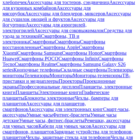
хлебопечек
Аксессуары для тостеров, сэндвичниц
Аксессуары
для кухонных комбайнов
Аксессуары для
мясорубок
Аксессуары для блендеров, миксеров
Аксессуары
для сушилок овощей и фруктов
Аксессуары для
йогуртниц
Аксессуары для аэрогрилей,
электрогрилей
Аксессуары для соковыжималок
Средства для
ухода за техникой
Смартфоны, ТВ и
электроника
Смартфоны
Смартфоны
Смартфоны
восстановленные
Смартфоны Apple
Смартфоны
Xiaomi
Смартфоны Samsung
Смартфоны Honor
Смартфоны
Huawei
Смартфоны POCO
Смартфоны Infinix
Смартфоны
Tecno
Смартфоны Realme
Смартфоны Samsung Galaxy S26
series
Кнопочные телефоны
Складные смартфоны
Телевизоры,
мониторы
Телевизоры
Мониторы
Мониторы-телевизоры
ТВ-
приставки и медиаплееры
Проекторы
Проекционные
экраны
Профессиональные дисплеи
Планшеты, электронные
книги
Планшеты
Электронные книги
Графические
планшеты
Блокноты электронные
Чехлы, бамперы для
планшетов
Аксессуары для планшетов,
смартфонов
Аксессуары для электронных книг
Смарт-часы,
аксессуары
Умные часы
Фитнес-браслеты
Умные часы
детские
Умные часы, фитнес-браслеты
Ремешки, аксессуары
для умных часов
Кабели для умных часов
Аксессуары для
смартфонов, планшетов
Зарядные устройства для телефонов,
планшетов
Чехлы, защитные стекла для телефонов
Чехлы для