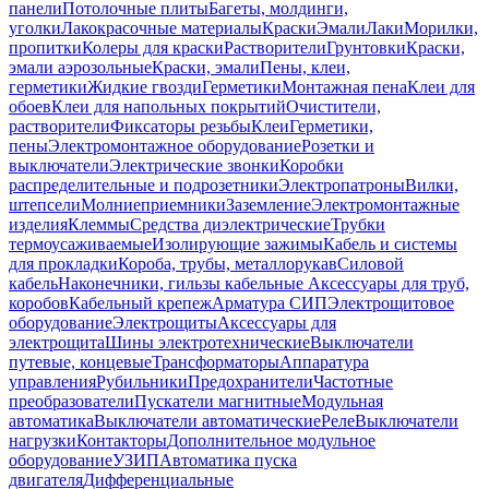
панели
Потолочные плиты
Багеты, молдинги,
уголки
Лакокрасочные материалы
Краски
Эмали
Лаки
Морилки,
пропитки
Колеры для краски
Растворители
Грунтовки
Краски,
эмали аэрозольные
Краски, эмали
Пены, клеи,
герметики
Жидкие гвозди
Герметики
Монтажная пена
Клеи для
обоев
Клеи для напольных покрытий
Очистители,
растворители
Фиксаторы резьбы
Клеи
Герметики,
пены
Электромонтажное оборудование
Розетки и
выключатели
Электрические звонки
Коробки
распределительные и подрозетники
Электропатроны
Вилки,
штепсели
Молниеприемники
Заземление
Электромонтажные
изделия
Клеммы
Средства диэлектрические
Трубки
термоусаживаемые
Изолирующие зажимы
Кабель и системы
для прокладки
Короба, трубы, металлорукав
Силовой
кабель
Наконечники, гильзы кабельные
Аксессуары для труб,
коробов
Кабельный крепеж
Арматура СИП
Электрощитовое
оборудование
Электрощиты
Аксессуары для
электрощита
Шины электротехнические
Выключатели
путевые, концевые
Трансформаторы
Аппаратура
управления
Рубильники
Предохранители
Частотные
преобразователи
Пускатели магнитные
Модульная
автоматика
Выключатели автоматические
Реле
Выключатели
нагрузки
Контакторы
Дополнительное модульное
оборудование
УЗИП
Автоматика пуска
двигателя
Дифференциальные