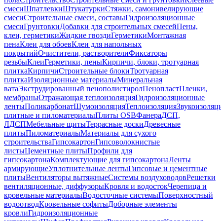
смеси
Шпатлевки
Штукатурки
Стяжки, самонивелирующие
смеси
Строительные смеси, составы
Гидроизоляционные
смеси
Грунтовки
Добавки для строительных смесей
Пены,
клеи, герметики
Жидкие гвозди
Герметики
Монтажная
пена
Клеи для обоев
Клеи для напольных
покрытий
Очистители, растворители
Фиксаторы
резьбы
Клеи
Герметики, пены
Кирпичи, блоки, тротуарная
плитка
Кирпичи
Строительные блоки
Тротуарная
плитка
Изоляционные материалы
Минеральная
вата
Экструдированный пенополистирол
Пенопласт
Пленки,
мембраны
Отражающая теплоизоляция
Гидроизоляционные
ленты
Поликарбонат
Шумоизоляция
Теплоизоляция
Звукоизоляц
плитные и пиломатериалы
Плиты OSB
Фанера
ДСП,
ЛДСП
Мебельные щиты
Террасные доски
Древесные
плиты
Пиломатериалы
Материалы для сухого
строительства
Гипсокартон
Гипсоволокнистые
листы
Цементные плиты
Профили для
гипсокартона
Комплектующие для гипсокартона
Ленты
армирующие
Уплотнительные ленты
Гипсовые и цементные
плиты
Вентиляторы вытяжные
Системы воздуховодов
Решетки
вентиляционные, диффузоры
Кровля и водосток
Черепица и
кровельные материалы
Водосточные системы
Поверхностный
водоотвод
Кровельные софиты
Доборные элементы
кровли
Гидроизоляционные