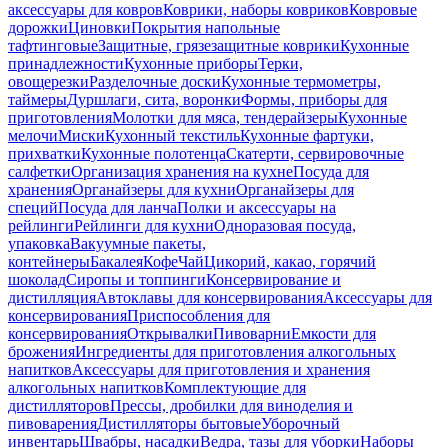
аксессуары для ковров
Коврики, наборы ковриков
Ковровые
дорожки
Циновки
Покрытия напольные
тафтинговые
Защитные, грязезащитные коврики
Кухонные
принадлежности
Кухонные приборы
Терки,
овощерезки
Разделочные доски
Кухонные термометры,
таймеры
Дуршлаги, сита, воронки
Формы, приборы для
приготовления
Молотки для мяса, тендерайзеры
Кухонные
мелочи
Миски
Кухонный текстиль
Кухонные фартуки,
прихватки
Кухонные полотенца
Скатерти, сервировочные
салфетки
Организация хранения на кухне
Посуда для
хранения
Органайзеры для кухни
Органайзеры для
специй
Посуда для ланча
Полки и аксессуары на
рейлинги
Рейлинги для кухни
Одноразовая посуда,
упаковка
Вакуумные пакеты,
контейнеры
Бакалея
Кофе
Чай
Цикорий, какао, горячий
шоколад
Сиропы и топпинги
Консервирование и
дистилляция
Автоклавы для консервирования
Аксессуары для
консервирования
Приспособления для
консервирования
Открывалки
Пивоварни
Емкости для
брожения
Ингредиенты для приготовления алкогольных
напитков
Аксессуары для приготовления и хранения
алкогольных напитков
Комплектующие для
дистилляторов
Прессы, дробилки для виноделия и
пивоварения
Дистилляторы бытовые
Уборочный
инвентарь
Швабры, насадки
Ведра, тазы для уборки
Наборы