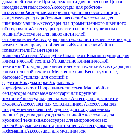
домашней техники
Принадлежности для пылесосов
Щетки,
насадки для пылесосов
Аксессуары для роботов-
пылесосов
Расходные материалы для пылесосов
Станции,
аккумуляторы для роботов-пылесосов
Аксессуары для
швейных машин
Аксессуары для промышленного швейного
оборудования
Аксессуары для стиральных и сушильных
машин
Аксессуары для пароочистителей,
отпаривателей
Аксессуары для стеклоочистителей
Техника для
измельчения продуктов
Блендеры
Кухонные комбайны,
измельчители
Планетарные
миксеры
Миксеры
Мясорубки
Ломтерезки
Комплектующие для
климатической техники
Управление климатической
техникой
Фильтры для климатической техники
Аксессуары для
климатической техники
Мелкая техника
Весы кухонные,
бытовые
Сушилки для овощей и
фруктов
Вакууматоры
Открывалки,
картофелечистки
Проращиватели семян
Маслобойки,
сепараторы бытовые
Аксессуары для крупной
техники
Аксессуары для вытяжек
Аксессуары для плит и
духовок
Аксессуары для холодильников
Аксессуары для
посудомоечных машин
Средства для посудомоечных
машин
Средства для ухода за техникой
Аксессуары для
кухонной техники
Аксессуары для микроволновых
печей
Вакуумные пакеты, контейнеры
Аксессуары для
кофемашин
Аксессуары для мультиварок,