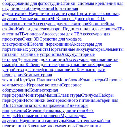
оборудования для фотостудии
Стойки, системы крепления для
студийного оборудования
Портативная
аудиотехника
Наушники и гарнитуры
Портативные колонки,
акустика
Умные колонки
MP3-плееры
Диктофоны
CD-
проигрыватели
Аксессуары для телевизоров
Кронштейны,
стойки
Кабели для телевизоров
Подписки на видеосервисы
ТВ-
антенны
ТВ-тюнеры
Аксессуары для ТВ
Аксессуары для
проектора
Очки 3D
Средства для ухода за
электроникой
Кабели, переходники
Аксессуары для
портативных устройств
Портативные аккумуляторы
Элементы
питания, зарядные устройства
Аккумуляторные
батареи
Держатели, док-станции
Аксессуары для планшетов,
смартфонов
Кабели для телефонов, планшетов
Зарядные
устройства для телефонов, планшетов
Компьютеры и
периферия
Компьютерная
техника
Ноутбуки
Планшеты
Моноблоки
Компьютеры
Игровые
компьютеры
Игровые консоли
Серверное
оборудование
Компьютерная
периферия
Мониторы
Мыши
Клавиатуры
Стилусы
Наборы
периферии
Источники бесперебойного питания
Батареи для
ИБП
Стабилизаторы напряжения
Инверторы
напряжения
Сетевые фильтры, удлинители
Веб-
камеры
Игровые контроллеры
Мультимедиа
акустика
Наушники и гарнитуры
Компьютерные кабели,
переходники
Зарядные, аккумуляторы
Док-станции,