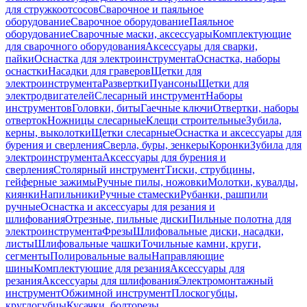
для стружкоотсосов
Сварочное и паяльное
оборудование
Сварочное оборудование
Паяльное
оборудование
Сварочные маски, аксессуары
Комплектующие
для сварочного оборудования
Аксессуары для сварки,
пайки
Оснастка для электроинструмента
Оснастка, наборы
оснастки
Насадки для граверов
Щетки для
электроинструмента
Развертки
Пуансоны
Щетки для
электродвигателей
Слесарный инструмент
Наборы
инструментов
Головки, биты
Гаечные ключи
Отвертки, наборы
отверток
Ножницы слесарные
Клещи строительные
Зубила,
керны, выколотки
Щетки слесарные
Оснастка и аксессуары для
бурения и сверления
Сверла, буры, зенкеры
Коронки
Зубила для
электроинструмента
Аксессуары для бурения и
сверления
Столярный инструмент
Тиски, струбцины,
гейферные зажимы
Ручные пилы, ножовки
Молотки, кувалды,
киянки
Напильники
Ручные стамески
Рубанки, рашпили
ручные
Оснастка и аксессуары для резания и
шлифования
Отрезные, пильные диски
Пильные полотна для
электроинструмента
Фрезы
Шлифовальные диски, насадки,
листы
Шлифовальные чашки
Точильные камни, круги,
сегменты
Полировальные валы
Направляющие
шины
Комплектующие для резания
Аксессуары для
резания
Аксессуары для шлифования
Электромонтажный
инструмент
Обжимной инструмент
Плоскогубцы,
круглогубцы
Кусачки, болторезы,