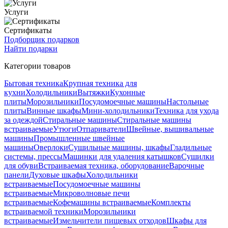
Услуги
Сертификаты
Подборщик подарков
Найти подарки
Категории товаров
Бытовая техника
Крупная техника для
кухни
Холодильники
Вытяжки
Кухонные
плиты
Морозильники
Посудомоечные машины
Настольные
плиты
Винные шкафы
Мини-холодильники
Техника для ухода
за одеждой
Стиральные машины
Стиральные машины
встраиваемые
Утюги
Отпариватели
Швейные, вышивальные
машины
Промышленные швейные
машины
Оверлоки
Сушильные машины, шкафы
Гладильные
системы, прессы
Машинки для удаления катышков
Сушилки
для обуви
Встраиваемая техника, оборудование
Варочные
панели
Духовые шкафы
Холодильники
встраиваемые
Посудомоечные машины
встраиваемые
Микроволновые печи
встраиваемые
Кофемашины встраиваемые
Комплекты
встраиваемой техники
Морозильники
встраиваемые
Измельчители пищевых отходов
Шкафы для