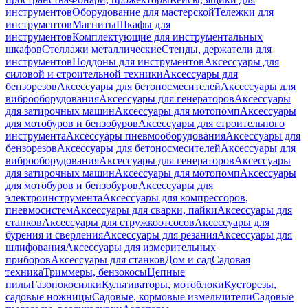
инструментов
Оборудование для мастерской
Тележки для
инструментов
Магниты
Шкафы для
инструментов
Комплектующие для инструментальных
шкафов
Стеллажи металлические
Стенды, держатели для
инструментов
Поддоны для инструментов
Аксессуары для
силовой и строительной техники
Аксессуары для
бензорезов
Аксессуары для бетоносмесителей
Аксессуары для
виброоборудования
Аксессуары для генераторов
Аксессуары
для затирочных машин
Аксессуары для мотопомп
Аксессуары
для мотобуров и бензобуров
Аксессуары для строительного
инструмента
Аксессуары пневмооборудования
Аксессуары для
бензорезов
Аксессуары для бетоносмесителей
Аксессуары для
виброоборудования
Аксессуары для генераторов
Аксессуары
для затирочных машин
Аксессуары для мотопомп
Аксессуары
для мотобуров и бензобуров
Аксессуары для
электроинструмента
Аксессуары для компрессоров,
пневмосистем
Аксессуары для сварки, пайки
Аксессуары для
станков
Аксессуары для стружкоотсосов
Аксессуары для
бурения и сверления
Аксессуары для резания
Аксессуары для
шлифования
Аксессуары для измерительных
приборов
Аксессуары для станков
Дом и сад
Садовая
техника
Триммеры, бензокосы
Цепные
пилы
Газонокосилки
Культиваторы, мотоблоки
Кусторезы,
садовые ножницы
Садовые, кормовые измельчители
Садовые