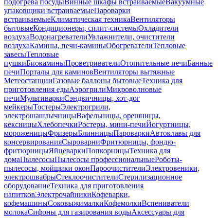
подогрева посуды
Винные шкафы встраиваемые
Вакуумные
упаковщики встраиваемые
Пароварки
встраиваемые
Климатическая техника
Вентиляторы
бытовые
Кондиционеры, сплит-системы
Охладители
воздуха
Водонагреватели
Увлажнители, очистители
воздуха
Камины, печи-камины
Обогреватели
Тепловые
завесы
Тепловые
пушки
Биокамины
Проветриватели
Отопительные печи
Банные
печи
Порталы для каминов
Вентиляторы вытяжные
Метеостанции
Газовые баллоны бытовые
Техника для
приготовления еды
Аэрогрили
Микроволновые
печи
Мультиварки
Сэндвичницы, хот-дог
мейкеры
Тостеры
Электрогрили,
электрошашлычницы
Вафельницы, орешницы,
кексницы
Хлебопечки
Ростеры, мини-печи
Йогуртницы,
мороженицы
Фризеры
Блинницы
Пароварки
Автоклавы для
консервирования
Сыроварни
Фритюрницы, фондю-
фритюрницы
Яйцеварки
Попкорницы
Техника для
дома
Пылесосы
Пылесосы профессиональные
Роботы-
пылесосы, мойщики окон
Пароочистители
Электровеники,
электрошвабры
Стеклоочистители
Стерилизационное
оборудование
Техника для приготовления
напитков
Электрочайники
Кофеварки,
кофемашины
Соковыжималки
Кофемолки
Вспениватели
молока
Сифоны для газирования воды
Аксессуары для