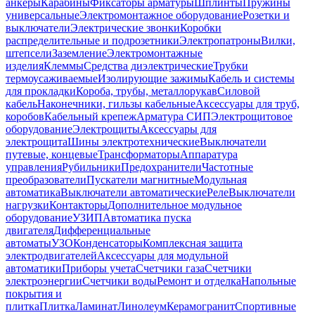
анкеры
Карабины
Фиксаторы арматуры
Шплинты
Пружины
универсальные
Электромонтажное оборудование
Розетки и
выключатели
Электрические звонки
Коробки
распределительные и подрозетники
Электропатроны
Вилки,
штепсели
Заземление
Электромонтажные
изделия
Клеммы
Средства диэлектрические
Трубки
термоусаживаемые
Изолирующие зажимы
Кабель и системы
для прокладки
Короба, трубы, металлорукав
Силовой
кабель
Наконечники, гильзы кабельные
Аксессуары для труб,
коробов
Кабельный крепеж
Арматура СИП
Электрощитовое
оборудование
Электрощиты
Аксессуары для
электрощита
Шины электротехнические
Выключатели
путевые, концевые
Трансформаторы
Аппаратура
управления
Рубильники
Предохранители
Частотные
преобразователи
Пускатели магнитные
Модульная
автоматика
Выключатели автоматические
Реле
Выключатели
нагрузки
Контакторы
Дополнительное модульное
оборудование
УЗИП
Автоматика пуска
двигателя
Дифференциальные
автоматы
УЗО
Конденсаторы
Комплексная защита
электродвигателей
Аксессуары для модульной
автоматики
Приборы учета
Счетчики газа
Счетчики
электроэнергии
Счетчики воды
Ремонт и отделка
Напольные
покрытия и
плитка
Плитка
Ламинат
Линолеум
Керамогранит
Спортивные