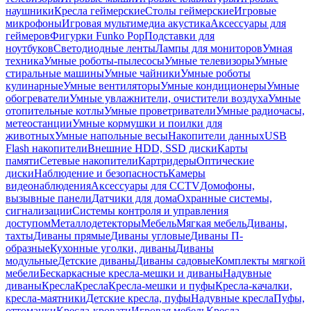
наушники
Кресла геймерские
Столы геймерские
Игровые
микрофоны
Игровая мультимедиа акустика
Аксессуары для
геймеров
Фигурки Funko Pop
Подставки для
ноутбуков
Светодиодные ленты
Лампы для мониторов
Умная
техника
Умные роботы-пылесосы
Умные телевизоры
Умные
стиральные машины
Умные чайники
Умные роботы
кулинарные
Умные вентиляторы
Умные кондиционеры
Умные
обогреватели
Умные увлажнители, очистители воздуха
Умные
отопительные котлы
Умные проветриватели
Умные радиочасы,
метеостанции
Умные кормушки и поилки для
животных
Умные напольные весы
Накопители данных
USB
Flash накопители
Внешние HDD, SSD диски
Карты
памяти
Сетевые накопители
Картридеры
Оптические
диски
Наблюдение и безопасность
Камеры
видеонаблюдения
Аксессуары для CCTV
Домофоны,
вызывные панели
Датчики для дома
Охранные системы,
сигнализации
Системы контроля и управления
доступом
Металлодетекторы
Мебель
Мягкая мебель
Диваны,
тахты
Диваны прямые
Диваны угловые
Диваны П-
образные
Кухонные уголки, диваны
Диваны
модульные
Детские диваны
Диваны садовые
Комплекты мягкой
мебели
Бескаркасные кресла-мешки и диваны
Надувные
диваны
Кресла
Кресла
Кресла-мешки и пуфы
Кресла-качалки,
кресла-маятники
Детские кресла, пуфы
Надувные кресла
Пуфы,
оттоманки
Кресла-кровати
Игровая мебель
Кресла