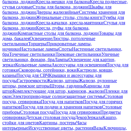
балкона, лоджии
Кресла-мешки для балкона
Кресла подвесные,
стулья садовые
Столы для балкона, лоджии
Шкафы для
балкона, лоджии
Дверцы жалюзийные
Системы хранения для
балкона, лоджии
Журнальные столы, столы-книги
Тумбы для
балкона, лоджии
Кресла-качалки, кресла-маятники
Стулья для
балкона, лоджии
Кресла, пуфы для балкона,
лоджии
Компактные столы для балкона, лоджии
Товары для
дома, бакалея
Освещение
Люстры, потолочные
светильники
Торшеры
Прикроватные лампы,
ночники
Настольные лампы
Споты
Настенные светильники,
бра
Точечные светильники
Трековые светильники
Уличные
светильники, фонари, бра
Лампы
Освещение для картин,
зеркал
Кольцевые лампы
Аксессуары для освещения
Посуда для
готовки
Сковороды, сотейники, воки
Кастрюли, ковши,
казаны
Посуда для СВЧ
Крышки и аксессуары для
посуды
Гастроемкости
Жалюзи, шторы
Жалюзи, рулонные
шторы, римские шторы
Шторы, гардины
Карнизы для
штор
Комплектующие для штор, карнизов, жалюзи
Пленки для
окон
Электроприводные солнцезащитные системы
Столовая
посуда, сервировка
Посуда для напитков
Посуда для горячих
напитков
Посуда для подачи и хранения напитков
Столовые
приборы
Столовая посуда
Посуда для сервировки
Предметы
сервировки
Детская столовая посуда
Декор
Зеркала
Кашпо,
стойки для цветов
Картины, постеры
Часы
интерьерные
Искусственные цветы, растения
Вазы
Ключницы,