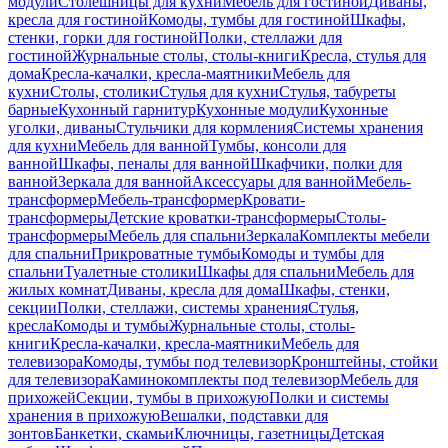
модули
Столешницы для кухни
Мебель для гостиной
Диваны,
кресла для гостиной
Комоды, тумбы для гостиной
Шкафы,
стенки, горки для гостиной
Полки, стеллажи для
гостиной
Журнальные столы, столы-книги
Кресла, стулья для
дома
Кресла-качалки, кресла-маятники
Мебель для
кухни
Столы, столики
Стулья для кухни
Стулья, табуреты
барные
Кухонный гарнитур
Кухонные модули
Кухонные
уголки, диваны
Стульчики для кормления
Системы хранения
для кухни
Мебель для ванной
Тумбы, консоли для
ванной
Шкафы, пеналы для ванной
Шкафчики, полки для
ванной
Зеркала для ванной
Аксессуары для ванной
Мебель-
трансформер
Мебель-трансформер
Кровати-
трансформеры
Детские кроватки-трансформеры
Столы-
трансформеры
Мебель для спальни
Зеркала
Комплекты мебели
для спальни
Прикроватные тумбы
Комоды и тумбы для
спальни
Туалетные столики
Шкафы для спальни
Мебель для
жилых комнат
Диваны, кресла для дома
Шкафы, стенки,
секции
Полки, стеллажи, системы хранения
Стулья,
кресла
Комоды и тумбы
Журнальные столы, столы-
книги
Кресла-качалки, кресла-маятники
Мебель для
телевизора
Комоды, тумбы под телевизор
Кронштейны, стойки
для телевизора
Каминокомплекты под телевизор
Мебель для
прихожей
Секции, тумбы в прихожую
Полки и системы
хранения в прихожую
Вешалки, подставки для
зонтов
Банкетки, скамьи
Ключницы, газетницы
Детская