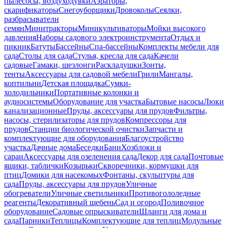
пылесосы, воздуходувки
Аэраторы,
скарификаторы
Снегоуборщики
Дровоколы
Сеялки,
разбрасыватели
семян
Минитракторы
Миникультиваторы
Мойки высокого
давления
Наборы садового электроинструмента
Отдых и
пикник
Батуты
Бассейны
Спа-бассейны
Комплекты мебели для
сада
Столы для сада
Стулья, кресла для сада
Качели
садовые
Гамаки, шезлонги
Раскладушки
Зонты,
тенты
Аксессуары для садовой мебели
Грили
Мангалы,
коптильни
Детская площадка
Сумки-
холодильники
Портативные колонки и
аудиосистемы
Оборудование для участка
Бытовые насосы
Люки
канализационные
Пруды, аксессуары для прудов
Фильтры,
насосы, стерилизаторы для прудов
Компрессоры для
прудов
Станции биологической очистки
Запчасти и
комплектующие для оборудования
Благоустройство
участка
Дачные дома
Беседки
Бани
Хозблоки и
сараи
Аксессуары для озеленения сада
Декор для сада
Почтовые
ящики, таблички
Козырьки
Скворечники, кормушки для
птиц
Домики для насекомых
Фонтаны, скульптуры для
сада
Пруды, аксессуары для прудов
Уличные
обогреватели
Уличные светильники
Противогололедные
реагенты
Декоративный щебень
Сад и огород
Поливочное
оборудование
Садовые опрыскиватели
Шланги для дома и
сада
Парники
Теплицы
Комплектующие для теплиц
Модульные