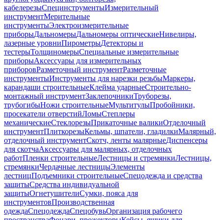
кабелерезы
Специнструменты
Измерительный
инструмент
Мерительные
инструменты
Электроизмерительные
приборы
Дальномеры
Дальномеры оптические
Нивелиры,
лазерные уровни
Пирометры
Детекторы и
тестеры
Толщиномеры
Специальные измерительные
приборы
Аксессуары для измерительных
приборов
Разметочный инструмент
Разметочные
инструменты
Инструменты для нарезки резьбы
Маркеры,
карандаши строительные
Клейма ударные
Строительно-
монтажный инструмент
Заклепочники
Труборезы,
трубогибы
Ножи строительные
Мультитулы
Пробойники,
просекатели отверстий
Ломы
Степлеры
механические
Стеклорезы
Прикаточные валики
Отделочный
инструмент
Плиткорезы
Кельмы, шпатели, гладилки
Малярный,
отделочный инструмент
Скотч, ленты малярные
Диспенсеры
для скотча
Аксессуары для малярных, отделочных
работ
Пленки строительные
Лестницы и стремянки
Лестницы,
стремянки
Чердачные лестницы
Элементы
лестниц
Подъемники строительные
Спецодежда и средства
защиты
Средства индивидуальной
защиты
Огнетушители
Сумки, пояса для
инструментов
Производственная
одежда
Спецодежда
Спецобувь
Организация рабочего
пространства
Фонари, прожекторы
Кейсы, ящики для