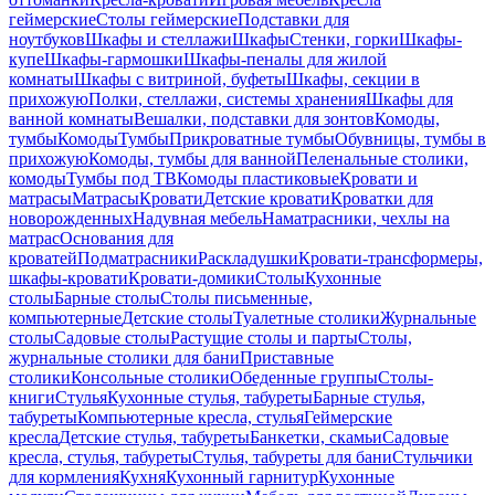
геймерские
Столы геймерские
Подставки для
ноутбуков
Шкафы и стеллажи
Шкафы
Стенки, горки
Шкафы-
купе
Шкафы-гармошки
Шкафы-пеналы для жилой
комнаты
Шкафы с витриной, буфеты
Шкафы, секции в
прихожую
Полки, стеллажи, системы хранения
Шкафы для
ванной комнаты
Вешалки, подставки для зонтов
Комоды,
тумбы
Комоды
Тумбы
Прикроватные тумбы
Обувницы, тумбы в
прихожую
Комоды, тумбы для ванной
Пеленальные столики,
комоды
Тумбы под ТВ
Комоды пластиковые
Кровати и
матрасы
Матрасы
Кровати
Детские кровати
Кроватки для
новорожденных
Надувная мебель
Наматрасники, чехлы на
матрас
Основания для
кроватей
Подматрасники
Раскладушки
Кровати-трансформеры,
шкафы-кровати
Кровати-домики
Столы
Кухонные
столы
Барные столы
Столы письменные,
компьютерные
Детские столы
Туалетные столики
Журнальные
столы
Садовые столы
Растущие столы и парты
Столы,
журнальные столики для бани
Приставные
столики
Консольные столики
Обеденные группы
Столы-
книги
Стулья
Кухонные стулья, табуреты
Барные стулья,
табуреты
Компьютерные кресла, стулья
Геймерские
кресла
Детские стулья, табуреты
Банкетки, скамьи
Садовые
кресла, стулья, табуреты
Стулья, табуреты для бани
Стульчики
для кормления
Кухня
Кухонный гарнитур
Кухонные