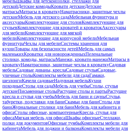
мебель
Шкафы для детской
Полки, стеллажи для
детской
Детские комоды
Кровати детские
Детские
матрасы
Матрасы в кроватку
Наматрасники, защитные чехлы
детские
Мебель для детского сада
Мебельная фурнитура и
аксессуары
Комплектующие для столов
Комплектующие для
стульев
Комплектующие для кроватей и кроваток
Аксессуары
для мебели
Комплектующие для мягкой
мебели
Комплектующие для корпусной мебели
Мебельная
фурнитура
Чехлы для мебели
Системы хранения для
кухни
Товары для безопасности детей
Мебель для самых
маленьких
Кроватки для новорожденных
Пеленальные
столики, комоды, матрасы
Манежи, кровати-манежи
Матрасы в
кроватку
Наматрасники, защитные чехлы в кроватку
Садовая
мебель
Садовые диваны, кресла
Садовые стулья
Садовые,
уличные столы
Комплекты мебели для сада
Гамаки,
шезлонги
Качели садовые
Надувная мебель
Кухни
походные
Столы для сада
Мебель для учебы
Столы, стулья
детские
Письменные столы
Растущие столы и парты
Растущие
кресла и стулья для учебы
Мебель для бани и сауны
Стулья,
табуретки, подставки для бани
Скамьи для бани
Столы для
бани
Журнальные столики для бани
Мебель для кабинета и
офиса
Столы офисные, компьютерные
Кресла, стулья для
офиса
Мягкая мебель для офиса
Шкафы офисные
Стеллажи,
полки для документов
Офисные тумбы
Комплекты мебели для
кабинета
Мебель для лоджии и балкона
Комплекты мебели для