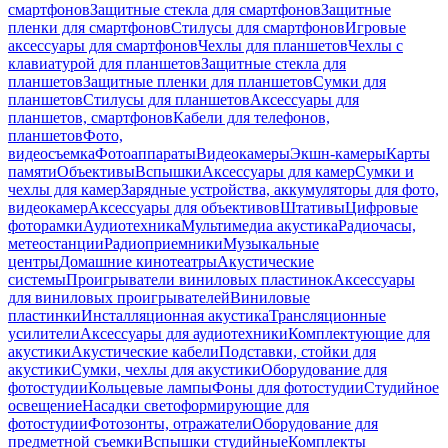
смартфонов
Защитные стекла для смартфонов
Защитные
пленки для смартфонов
Стилусы для смартфонов
Игровые
аксессуары для смартфонов
Чехлы для планшетов
Чехлы с
клавиатурой для планшетов
Защитные стекла для
планшетов
Защитные пленки для планшетов
Сумки для
планшетов
Стилусы для планшетов
Аксессуары для
планшетов, смартфонов
Кабели для телефонов,
планшетов
Фото,
видеосъемка
Фотоаппараты
Видеокамеры
Экшн-камеры
Карты
памяти
Объективы
Вспышки
Аксессуары для камер
Сумки и
чехлы для камер
Зарядные устройства, аккумуляторы для фото,
видеокамер
Аксессуары для объективов
Штативы
Цифровые
фоторамки
Аудиотехника
Мультимедиа акустика
Радиочасы,
метеостанции
Радиоприемники
Музыкальные
центры
Домашние кинотеатры
Акустические
системы
Проигрыватели виниловых пластинок
Аксессуары
для виниловых проигрывателей
Виниловые
пластинки
Инсталляционная акустика
Трансляционные
усилители
Аксессуары для аудиотехники
Комплектующие для
акустики
Акустические кабели
Подставки, стойки для
акустики
Сумки, чехлы для акустики
Оборудование для
фотостудии
Кольцевые лампы
Фоны для фотостудии
Студийное
освещение
Насадки светоформирующие для
фотостудии
Фотозонты, отражатели
Оборудование для
предметной съемки
Вспышки студийные
Комплекты