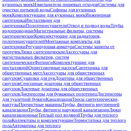
кухонных моек
Измельчители пищевых отходов
Системы для
очистки питьевой воды
Сифоны для кухонных
моек
Комплектующие для кухонных моек
Инженерная
сантехника
Инсталляции для
сантехники
Полотенцесушители
Отвод и подвод воды
Трубы
водопроводные
Магистральные фильтры, системы
сантехнические
Комплектующие для радиаторов,
полотенцесушителей
Монтажные комплекты для
сантехники
Регулирующая арматура
Системы защиты от
протечек
Люки сантехнические
Аксессуары для
магистральных фильтров, систем
сантехнических
Фитинги
Комплектующие для
инсталляций
Опрессовочные насосы
Сантехника для
общественных мест
Аксессуары для общественных
санузлов
Сушилки для рук
Дозаторы для общественных
санузлов
Сенсорные дозаторы для общественных
санузлов
Локтевые дозаторы для общественных
санузлов
Диспенсеры для бумажных полотенец
Диспенсеры
для туалетной бумаги
Канализация
Тросы сантехнические,
вантузы
Прочистные машины
Трубы, фитинги внутренней
канализации
Трубы, фитинги наружной канализации
Люки
канализационные
Теплый пол водяной
Трубы для теплого
пола
Коллекторы и комплектующие
Термостатика для теплого
пола
Автоматика для теплого
пола
Строительство
Строительные смеси и грунтовки
Клеевые