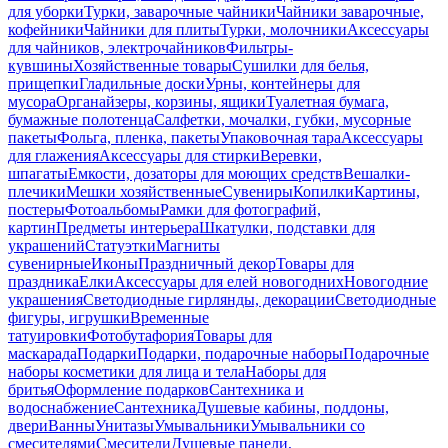
для уборки
Турки, заварочные чайники
Чайники заварочные,
кофейники
Чайники для плиты
Турки, молочники
Аксессуары
для чайников, электрочайников
Фильтры-
кувшины
Хозяйственные товары
Сушилки для белья,
прищепки
Гладильные доски
Урны, контейнеры для
мусора
Органайзеры, корзины, ящики
Туалетная бумага,
бумажные полотенца
Салфетки, мочалки, губки, мусорные
пакеты
Фольга, пленка, пакеты
Упаковочная тара
Аксессуары
для глажения
Аксессуары для стирки
Веревки,
шпагаты
Емкости, дозаторы для моющих средств
Вешалки-
плечики
Мешки хозяйственные
Сувениры
Копилки
Картины,
постеры
Фотоальбомы
Рамки для фотографий,
картин
Предметы интерьера
Шкатулки, подставки для
украшений
Статуэтки
Магниты
сувенирные
Иконы
Праздничный декор
Товары для
праздника
Елки
Аксессуары для елей новогодних
Новогодние
украшения
Светодиодные гирлянды, декорации
Светодиодные
фигуры, игрушки
Временные
татуировки
Фотобутафория
Товары для
маскарада
Подарки
Подарки, подарочные наборы
Подарочные
наборы косметики для лица и тела
Наборы для
бритья
Оформление подарков
Сантехника и
водоснабжение
Сантехника
Душевые кабины, поддоны,
двери
Ванны
Унитазы
Умывальники
Умывальники со
смесителями
Смесители
Душевые панели,