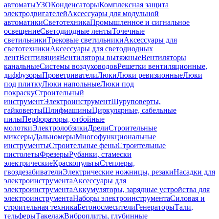
автоматы
УЗО
Конденсаторы
Комплексная защита
электродвигателей
Аксессуары для модульной
автоматики
Светотехника
Промышленное и сигнальное
освещение
Светодиодные ленты
Точечные
светильники
Трековые светильники
Аксессуары для
светотехники
Аксессуары для светодиодных
лент
Вентиляция
Вентиляторы вытяжные
Вентиляторы
канальные
Системы воздуховодов
Решетки вентиляционные,
диффузоры
Проветриватели
Люки
Люки ревизионные
Люки
под плитку
Люки напольные
Люки под
покраску
Строительный
инструмент
Электроинструмент
Шуруповерты,
гайковерты
Шлифмашины
Циркулярные, сабельные
пилы
Перфораторы, отбойные
молотки
Электролобзики
Дрели
Строительные
миксеры
Дальномеры
Многофункциональные
инструменты
Строительные фены
Строительные
пистолеты
Фрезеры
Рубанки, стамески
электрические
Краскопульты
Степлеры,
гвоздезабиватели
Электрические ножницы, резаки
Насадки для
электроинструмента
Аксессуары для
электроинструмента
Аккумуляторы, зарядные устройства для
электроинструмента
Наборы электроинструмента
Силовая и
строительная техника
Бетоносмесители
Генераторы
Тали,
тельферы
Такелаж
Виброплиты, глубинные