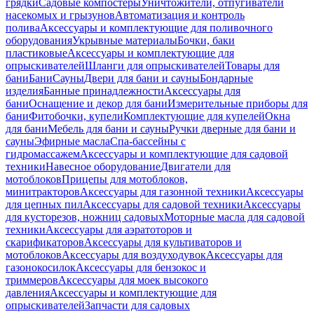
грядки
Садовые компостеры
Уничтожители, отпугиватели
насекомых и грызунов
Автоматизация и контроль
полива
Аксессуары и комплектующие для поливочного
оборудования
Укрывные материалы
Бочки, баки
пластиковые
Аксессуары и комплектующие для
опрыскивателей
Шланги для опрыскивателей
Товары для
бани
Бани
Сауны
Двери для бани и сауны
Бондарные
изделия
Банные принадлежности
Аксессуары для
бани
Оснащение и декор для бани
Измерительные приборы для
бани
Фитобочки, купели
Комплектующие для купелей
Окна
для бани
Мебель для бани и сауны
Ручки дверные для бани и
сауны
Эфирные масла
Спа-бассейны с
гидромассажем
Аксессуары и комплектующие для садовой
техники
Навесное оборудование
Двигатели для
мотоблоков
Прицепы для мотоблоков,
минитракторов
Аксессуары для газонной техники
Аксессуары
для цепных пил
Аксессуары для садовой техники
Аксессуары
для кусторезов, ножниц садовых
Моторные масла для садовой
техники
Аксессуары для аэратоторов и
скарификаторов
Аксессуары для культиваторов и
мотоблоков
Аксессуары для воздуходувок
Аксессуары для
газонокосилок
Аксессуары для бензокос и
триммеров
Аксессуары для моек высокого
давления
Аксессуары и комплектующие для
опрыскивателей
Запчасти для садовых