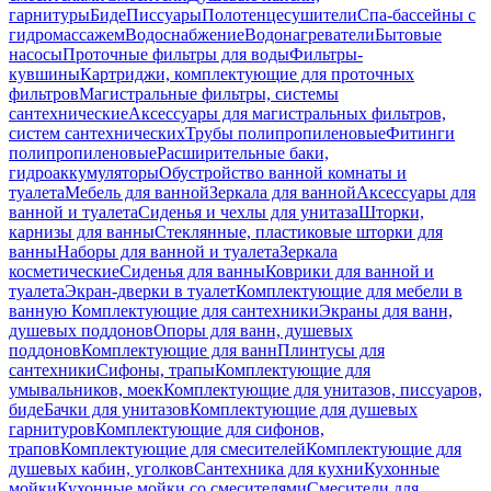
гарнитуры
Биде
Писсуары
Полотенцесушители
Спа-бассейны с
гидромассажем
Водоснабжение
Водонагреватели
Бытовые
насосы
Проточные фильтры для воды
Фильтры-
кувшины
Картриджи, комплектующие для проточных
фильтров
Магистральные фильтры, системы
сантехнические
Аксессуары для магистральных фильтров,
систем сантехнических
Трубы полипропиленовые
Фитинги
полипропиленовые
Расширительные баки,
гидроаккумуляторы
Обустройство ванной комнаты и
туалета
Мебель для ванной
Зеркала для ванной
Аксессуары для
ванной и туалета
Сиденья и чехлы для унитаза
Шторки,
карнизы для ванны
Стеклянные, пластиковые шторки для
ванны
Наборы для ванной и туалета
Зеркала
косметические
Сиденья для ванны
Коврики для ванной и
туалета
Экран-дверки в туалет
Комплектующие для мебели в
ванную
Комплектующие для сантехники
Экраны для ванн,
душевых поддонов
Опоры для ванн, душевых
поддонов
Комплектующие для ванн
Плинтусы для
сантехники
Сифоны, трапы
Комплектующие для
умывальников, моек
Комплектующие для унитазов, писсуаров,
биде
Бачки для унитазов
Комплектующие для душевых
гарнитуров
Комплектующие для сифонов,
трапов
Комплектующие для смесителей
Комплектующие для
душевых кабин, уголков
Сантехника для кухни
Кухонные
мойки
Кухонные мойки со смесителями
Смесители для