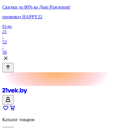
Скидки до 80% ко Дню Рождения!
промокод HAPPY22
01
дн
21
:
52
:
56
Каталог товаров