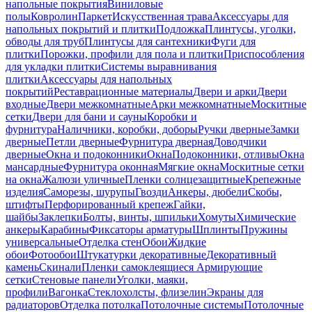
напольные покрытия
Виниловые
полы
Ковролин
Паркет
Искусственная трава
Аксессуары для
напольных покрытий и плитки
Подложка
Плинтусы, уголки,
обводы для труб
Плинтусы для сантехники
Фуги для
плитки
Порожки, профили для пола и плитки
Приспособления
для укладки плитки
Системы выравнивания
плитки
Аксессуары для напольных
покрытий
Реставрационные материалы
Двери и арки
Двери
входные
Двери межкомнатные
Арки межкомнатные
Москитные
сетки
Двери для бани и сауны
Коробки и
фурнитура
Наличники, коробки, доборы
Ручки дверные
Замки
дверные
Петли дверные
Фурнитура дверная
Доводчики
дверные
Окна и подоконники
Окна
Подоконники, отливы
Окна
мансардные
Фурнитура оконная
Мягкие окна
Москитные сетки
на окна
Жалюзи уличные
Пленки солнцезащитные
Крепежные
изделия
Саморезы, шурупы
Гвозди
Анкеры, дюбели
Скобы,
штифты
Перфорированный крепеж
Гайки,
шайбы
Заклепки
Болты, винты, шпильки
Хомуты
Химические
анкеры
Карабины
Фиксаторы арматуры
Шплинты
Пружины
универсальные
Отделка стен
Обои
Жидкие
обои
Фотообои
Штукатурки декоративные
Декоративный
камень
Скинали
Пленки самоклеящиеся
Армирующие
сетки
Стеновые панели
Уголки, маяки,
профили
Вагонка
Стеклохолсты, флизелин
Экраны для
радиаторов
Отделка потолка
Потолочные системы
Потолочные