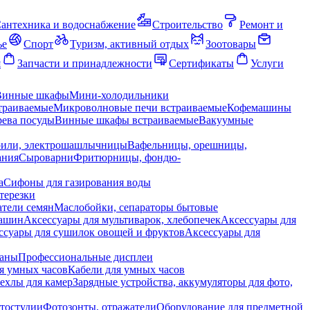
антехника и водоснабжение
Строительство
Ремонт и
ье
Спорт
Туризм, активный отдых
Зоотовары
я
Запчасти и принадлежности
Сертификаты
Услуги
Винные шкафы
Мини-холодильники
траиваемые
Микроволновые печи встраиваемые
Кофемашины
ева посуды
Винные шкафы встраиваемые
Вакуумные
рили, электрошашлычницы
Вафельницы, орешницы,
ания
Сыроварни
Фритюрницы, фондю-
а
Сифоны для газирования воды
терезки
тели семян
Маслобойки, сепараторы бытовые
машин
Аксессуары для мультиварок, хлебопечек
Аксессуары для
ссуары для сушилок овощей и фруктов
Аксессуары для
раны
Профессиональные дисплеи
я умных часов
Кабели для умных часов
ехлы для камер
Зарядные устройства, аккумуляторы для фото,
тостудии
Фотозонты, отражатели
Оборудование для предметной