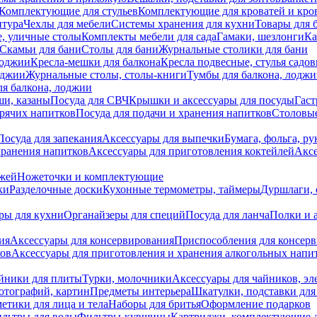
Комплектующие для стульев
Комплектующие для кроватей и кро
итура
Чехлы для мебели
Системы хранения для кухни
Товары для 
, уличные столы
Комплекты мебели для сада
Гамаки, шезлонги
Ка
Скамьи для бани
Столы для бани
Журнальные столики для бани
лоджии
Кресла-мешки для балкона
Кресла подвесные, стулья садо
оджии
Журнальные столы, столы-книги
Тумбы для балкона, лодж
я балкона, лоджии
ши, казаны
Посуда для СВЧ
Крышки и аксессуары для посуды
Гаст
орячих напитков
Посуда для подачи и хранения напитков
Столовы
Посуда для запекания
Аксессуары для выпечки
Бумага, фольга, р
хранения напитков
Аксессуары для приготовления коктейлей
Аксе
ожей
Ножеточки и комплектующие
ки
Разделочные доски
Кухонные термометры, таймеры
Дуршлаги, 
ры для кухни
Органайзеры для специй
Посуда для ланча
Полки и 
ия
Аксессуары для консервирования
Приспособления для консер
ков
Аксессуары для приготовления и хранения алкогольных напи
йники для плиты
Турки, молочники
Аксессуары для чайников, э
отографий, картин
Предметы интерьера
Шкатулки, подставки дл
етики для лица и тела
Наборы для бритья
Оформление подарков
льтры для воды
Фильтры-кувшины
Картриджи, комплектующие д