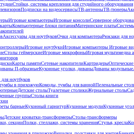
студии
Стойки, системы крепления для студийного оборудования
елевизоров
Подписки на видеосервисы
ТВ-антенны
ТВ-тюнеры
Ак
теры
Игровые компьютеры
Игровые консоли
Серверное оборудов
карты
Компьютерные блоки питания
Материнские платы
Системы
накопителей
ов
Аксессуары для ноутбуков
Очки для компьютера
Рюкзаки для но
контроллеры
Игровые ноутбуки
Игровые компьютеры
Игровые ви
ие
Столы геймерские
Игровые микрофоны
Игровая мультимедиа 
ониторов
диски
Карты памяти
Сетевые накопители
Картридеры
Оптические
иваны П-образные
Кухонные уголки, диваны
Диваны модульные
 для ноутбуков
тумбы в прихожую
Комоды, тумбы для ванной
Пеленальные стол
ьютерные
Детские столы
Туалетные столики
Журнальные столы
Са
денные группы
Столы-книги
ухни
уреты барные
Кухонный гарнитур
Кухонные модули
Кухонные угол
ры
Детские кроватки-трансформеры
Столы-трансформеры
ки, секции
Полки, стеллажи, системы хранения
Стулья, кресла
Ко
емы хранения в прихожую
Вешалки, подставки для зонтов
Банкет