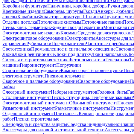
для укладки плитки
Системы выравнивания плитки
Аксессуары
Коробки и фурнитура
Наличники, коробки, доборы
Ручки дверн
Крепежные изделия
Саморезы, шурупы
Гвозди
Анкеры, дюбели
анкеры
Карабины
Фиксаторы арматуры
Шплинты
Пружины унив
Отделка потолка
Потолочные системы
Потолочные панели
Пото
Пены, клеи, герметики
Жидкие гвозди
Герметики
Монтажная пе
Электромонтажные изделия
Клеммы
Средства диэлектрические
Электрощитовое оборудование
Электрощиты
Аксессуары для э
управления
Рубильники
Предохранители
Частотные преобразов
Светотехника
Промышленное и сигнальное освещение
Светоди
Люки
Люки ревизионные
Люки под плитку
Люки напольные
Люк
Силовая и строительная техника
Бетоносмесители
Генераторы
Та
машины
Гидроинструмент
Погрузчики
Строительное оборудование
Компрессоры
Тепловые пушки
Пыле
электроинструмента
Пневмоинструмент
Сварочное и паяльное оборудование
Сварочное оборудование
П
пайки
Слесарный инструмент
Наборы инструментов
Головки, биты
Га
Столярный инструмент
Тиски, струбцины, гейферные зажимы
Р
Электромонтажный инструмент
Обжимной инструмент
Плоског
Разметочный инструмент
Разметочные инструменты
Инструмент
Отделочный инструмент
Плиткорезы
Кельмы, шпатели, гладилк
работ
Пленки строительные
Спецодежда и средства защиты
Средства индивидуальной защ
Аксессуары для силовой и строительной техники
Аксессуары дл