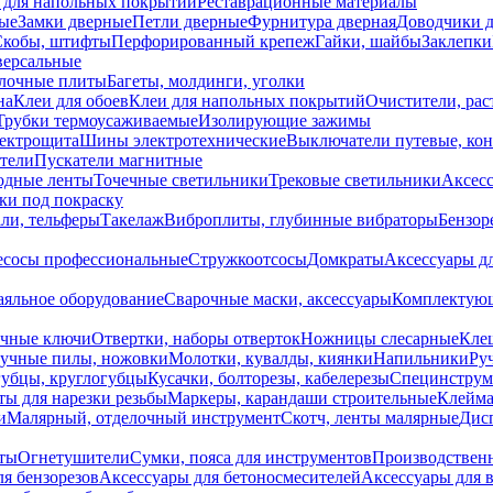
 для напольных покрытий
Реставрационные материалы
ые
Замки дверные
Петли дверные
Фурнитура дверная
Доводчики 
Скобы, штифты
Перфорированный крепеж
Гайки, шайбы
Заклепки
ерсальные
лочные плиты
Багеты, молдинги, уголки
на
Клеи для обоев
Клеи для напольных покрытий
Очистители, рас
Трубки термоусаживаемые
Изолирующие зажимы
лектрощита
Шины электротехнические
Выключатели путевые, ко
атели
Пускатели магнитные
одные ленты
Точечные светильники
Трековые светильники
Аксесс
и под покраску
ли, тельферы
Такелаж
Виброплиты, глубинные вибраторы
Бензор
сосы профессиональные
Стружкоотсосы
Домкраты
Аксессуары д
аяльное оборудование
Сварочные маски, аксессуары
Комплектующ
ечные ключи
Отвертки, наборы отверток
Ножницы слесарные
Кле
учные пилы, ножовки
Молотки, кувалды, киянки
Напильники
Ру
убцы, круглогубцы
Кусачки, болторезы, кабелерезы
Специнструм
ы для нарезки резьбы
Маркеры, карандаши строительные
Клейма
и
Малярный, отделочный инструмент
Скотч, ленты малярные
Дисп
иты
Огнетушители
Сумки, пояса для инструментов
Производствен
я бензорезов
Аксессуары для бетоносмесителей
Аксессуары для 