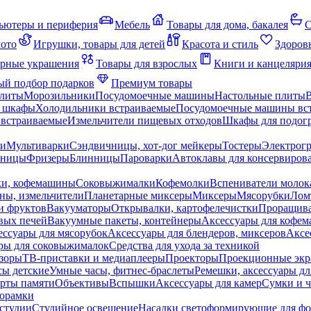
ьютеры и периферия
Мебель
Товары для дома, бакалея
С
мото
Игрушки, товары для детей
Красота и стиль
Здоров
рные украшения
Товары для взрослых
Книги и канцеляри
й подбор подарков
Премиум товары
плиты
Морозильники
Посудомоечные машины
Настольные плиты
 шкафы
Холодильники встраиваемые
Посудомоечные машины вс
встраиваемые
Измельчители пищевых отходов
Шкафы для подогр
чи
Мультиварки
Сэндвичницы, хот-дог мейкеры
Тостеры
Электрог
еницы
Фризеры
Блинницы
Пароварки
Автоклавы для консервиров
ки, кофемашины
Соковыжималки
Кофемолки
Вспениватели молок
ны, измельчители
Планетарные миксеры
Миксеры
Мясорубки
Лом
и фруктов
Вакууматоры
Открывалки, картофелечистки
Проращива
вых печей
Вакуумные пакеты, контейнеры
Аксессуары для кофе
ессуары для мясорубок
Аксессуары для блендеров, миксеров
Аксе
ры для соковыжималок
Средства для ухода за техникой
зоры
ТВ-приставки и медиаплееры
Проекторы
Проекционные эк
сы детские
Умные часы, фитнес-браслеты
Ремешки, аксессуары дл
рты памяти
Объективы
Вспышки
Аксессуары для камер
Сумки и ч
орамки
студии
Студийное освещение
Насадки светоформирующие для фо