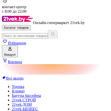
контакт-центр
с
8:00
до
22:00
Онлайн-гипермаркет 21vek.by
Каталог товаров
Избранное
Аккаунт
Корзина
Все акции
Уценка
Климат
Батуты бассейны
21vek СТРОЙ
21vek ДОМ
21vek БИЗНЕС