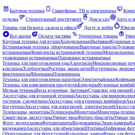
Бытовая техника
Смартфоны, ТВ и электроника
Комп
отделка
Строительный инструмент
Дом и сад
Авто и 
Товары для бизнеса, склада и офиса
Досуг и хобби
Ювели
Все акции
Оплата частями
Уцененные товары
Умны
Крупная техника для кухни
Холодильники
Вытяжки
Кухонные 
Встраиваемая техника, оборудование
Варочные панели
Духовые
встраиваемые
Комплекты встраиваемой техники
Морозильники 
упаковщики встраиваемые
Пароварки встраиваемые
Техника для приготовления еды
Аэрогрили
Микроволновые пе
кексницы
Хлебопечки
Ростеры, мини-печи
Йогуртницы, морож
фритюрницы
Яйцеварки
Попкорницы
Техника для приготовления напитков
Электрочайники
Кофевар
Техника для измельчения продуктов
Блендеры
Кухонные комбай
Мелкая техника
Весы кухонные, бытовые
Сушилки для овощей 
Аксессуары для кухонной техники
Аксессуары для микроволно
тостеров, сэндвичниц
Аксессуары для кухонных комбайнов
Акс
йогуртниц
Аксессуары для аэрогрилей, электрогрилей
Аксессуа
Телевизоры, мониторы
Телевизоры
Мониторы
Мониторы-телеви
Смарт-часы, аксессуары
Умные часы
Фитнес-браслеты
Умные ча
Фото, видеосъемка
Фотоаппараты
Видеокамеры
Экшн-камеры
Ка
видеокамер
Аксессуары для объективов
Штативы
Цифровые фот
Оборудование для фотостудии
Кольцевые лампы
Фоны для фото