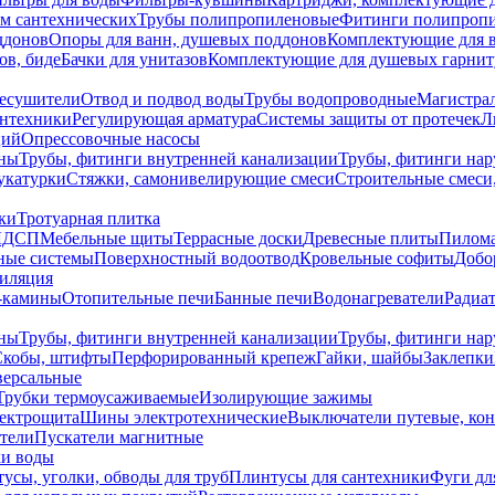
ем сантехнических
Трубы полипропиленовые
Фитинги полипроп
ддонов
Опоры для ванн, душевых поддонов
Комплектующие для 
ов, биде
Бачки для унитазов
Комплектующие для душевых гарнит
есушители
Отвод и подвод воды
Трубы водопроводные
Магистрал
антехники
Регулирующая арматура
Системы защиты от протечек
Л
ций
Опрессовочные насосы
ны
Трубы, фитинги внутренней канализации
Трубы, фитинги на
катурки
Стяжки, самонивелирующие смеси
Строительные смеси,
ки
Тротуарная плитка
ЛДСП
Мебельные щиты
Террасные доски
Древесные плиты
Пилом
ные системы
Поверхностный водоотвод
Кровельные софиты
Добо
тиляция
-камины
Отопительные печи
Банные печи
Водонагреватели
Радиат
ны
Трубы, фитинги внутренней канализации
Трубы, фитинги на
Скобы, штифты
Перфорированный крепеж
Гайки, шайбы
Заклепки
ерсальные
Трубки термоусаживаемые
Изолирующие зажимы
лектрощита
Шины электротехнические
Выключатели путевые, ко
атели
Пускатели магнитные
ки воды
усы, уголки, обводы для труб
Плинтусы для сантехники
Фуги дл