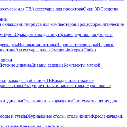
сессуары для ТВ
Аксессуары для проектора
Очки 3D
Средства
ание
 охлаждения
Корпуса для компьютеров
Процессоры
Оптические
утбуков
Сумки, чехлы для ноутбуков
Средства для ухода за
деокарты
Игровые мониторы
Игровые телевизоры
Игровые
акустика
Аксессуары для геймеров
Фигурки Funko
 диски
Детские диваны
Диваны садовые
Комплекты мягкой
ики, комоды
Тумбы под ТВ
Комоды пластиковые
довые столы
Растущие столы и парты
Столы, журнальные
ки, диваны
Стульчики для кормления
Системы хранения для
моды и тумбы
Журнальные столы, столы-книги
Кресла-качалки,
ки, скамьи
Ключницы, газетницы