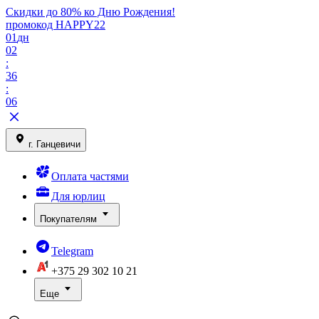
Скидки до 80% ко Дню Рождения!
промокод HAPPY22
01
дн
02
:
36
:
06
г. Ганцевичи
Оплата частями
Для юрлиц
Покупателям
Telegram
+375 29
302 10 21
Еще