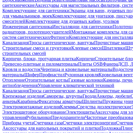
сантехнические
Аксессуары для магистральных фильтров, сист
Комплектующие для сантехники
Экраны для ванн, душевых по
для умывальников, моек
Комплектующие для унитазов, писсуар
смесителей
Комплектующие для душевых кабин, уголков
Инженерная сантехника
Инсталляции для сантехники
Полотенц
радиаторов, полотенцесушителей
Монтажные комплекты для с
систем сантехнических
Фитинги
Комплектующие для инсталля
Канализация
Тросы сантехнические, вантузы
Прочистные маши
Строительные смеси и грунтовки
Клеевые смеси
Шпатлевки
Шту
строительных смесей
Кирпичи, блоки, тротуарная плитка
Кирпичи
Строительные бло
Древесно-плитные и пиломатериалы
Плиты OSB
Фанера
ДСП, 
Кровля и водосток
Черепица и кровельные материалы
Водосточ
материалы
Шифер
Профнастил
Рулонная кровля
Кровельная вен
Отопление
Отопительные котлы
Газовые колонки
Камины, печи
антиобледенения
Управление климатической техникой
Канализация
Тросы сантехнические, вантузы
Прочистные маши
Крепежные изделия
Саморезы, шурупы
Гвозди
Анкеры, дюбели
анкеры
Карабины
Фиксаторы арматуры
Шплинты
Пружины унив
Электромонтажные изделия
Клеммы
Средства диэлектрические
Электрощитовое оборудование
Электрощиты
Аксессуары для э
управления
Рубильники
Предохранители
Частотные преобразов
Приборы учета
Счетчики газа
Счетчики электроэнергии
Счетчи
Аксессуары для напольных покрытий и плитки
Подложка
Плинт