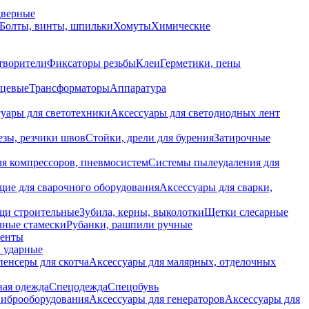
дверные
Болты, винты, шпильки
Хомуты
Химические
творители
Фиксаторы резьбы
Клеи
Герметики, пены
нцевые
Трансформаторы
Аппаратура
уары для светотехники
Аксессуары для светодиодных лент
езы, резчики швов
Стойки, дрели для бурения
Затирочные
ля компрессоров, пневмосистем
Системы пылеудаления для
ие для сварочного оборудования
Аксессуары для сварки,
щи строительные
Зубила, керны, выколотки
Щетки слесарные
чные стамески
Рубанки, рашпили ручные
енты
 ударные
енсеры для скотча
Аксессуары для малярных, отделочных
ная одежда
Спецодежда
Спецобувь
виброоборудования
Аксессуары для генераторов
Аксессуары для