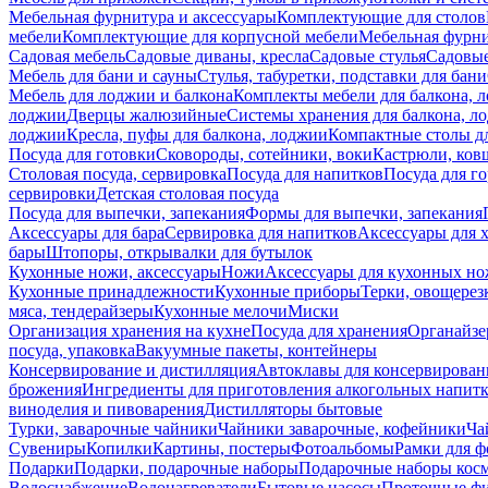
Мебельная фурнитура и аксессуары
Комплектующие для столов
мебели
Комплектующие для корпусной мебели
Мебельная фурн
Садовая мебель
Садовые диваны, кресла
Садовые стулья
Садовые
Мебель для бани и сауны
Стулья, табуретки, подставки для бани
Мебель для лоджии и балкона
Комплекты мебели для балкона, 
лоджии
Дверцы жалюзийные
Системы хранения для балкона, л
лоджии
Кресла, пуфы для балкона, лоджии
Компактные столы дл
Посуда для готовки
Сковороды, сотейники, воки
Кастрюли, ков
Столовая посуда, сервировка
Посуда для напитков
Посуда для г
сервировки
Детская столовая посуда
Посуда для выпечки, запекания
Формы для выпечки, запекания
Аксессуары для бара
Сервировка для напитков
Аксессуары для 
бары
Штопоры, открывалки для бутылок
Кухонные ножи, аксессуары
Ножи
Аксессуары для кухонных н
Кухонные принадлежности
Кухонные приборы
Терки, овощерез
мяса, тендерайзеры
Кухонные мелочи
Миски
Организация хранения на кухне
Посуда для хранения
Органайзе
посуда, упаковка
Вакуумные пакеты, контейнеры
Консервирование и дистилляция
Автоклавы для консервирован
брожения
Ингредиенты для приготовления алкогольных напит
виноделия и пивоварения
Дистилляторы бытовые
Турки, заварочные чайники
Чайники заварочные, кофейники
Ча
Сувениры
Копилки
Картины, постеры
Фотоальбомы
Рамки для ф
Подарки
Подарки, подарочные наборы
Подарочные наборы косм
Водоснабжение
Водонагреватели
Бытовые насосы
Проточные фи