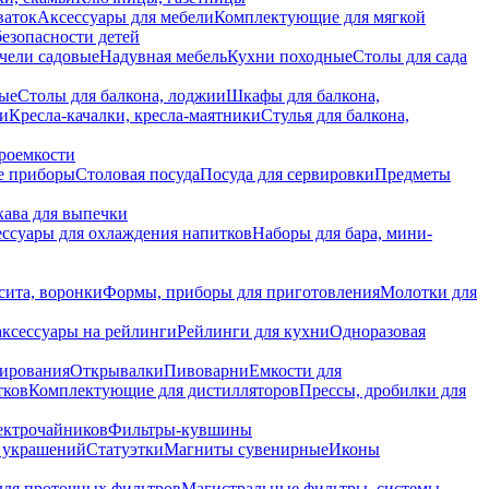
ваток
Аксессуары для мебели
Комплектующие для мягкой
безопасности детей
чели садовые
Надувная мебель
Кухни походные
Столы для сада
вые
Столы для балкона, лоджии
Шкафы для балкона,
ии
Кресла-качалки, кресла-маятники
Стулья для балкона,
роемкости
е приборы
Столовая посуда
Посуда для сервировки
Предметы
укава для выпечки
ссуары для охлаждения напитков
Наборы для бара, мини-
сита, воронки
Формы, приборы для приготовления
Молотки для
аксессуары на рейлинги
Рейлинги для кухни
Одноразовая
вирования
Открывалки
Пивоварни
Емкости для
тков
Комплектующие для дистилляторов
Прессы, дробилки для
лектрочайников
Фильтры-кувшины
я украшений
Статуэтки
Магниты сувенирные
Иконы
ля проточных фильтров
Магистральные фильтры, системы