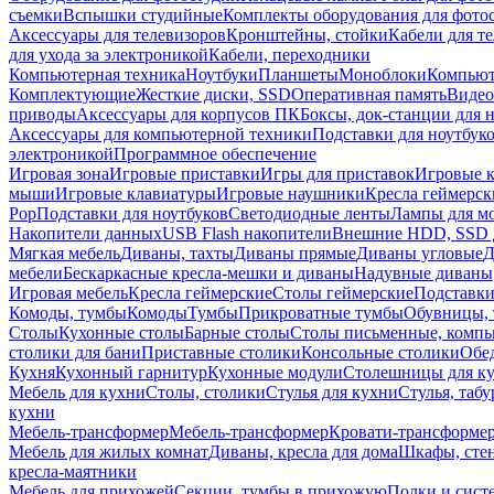
съемки
Вспышки студийные
Комплекты оборудования для фото
Аксессуары для телевизоров
Кронштейны, стойки
Кабели для т
для ухода за электроникой
Кабели, переходники
Компьютерная техника
Ноутбуки
Планшеты
Моноблоки
Компью
Комплектующие
Жесткие диски, SSD
Оперативная память
Видео
приводы
Аксессуары для корпусов ПК
Боксы, док-станции для 
Аксессуары для компьютерной техники
Подставки для ноутбук
электроникой
Программное обеспечение
Игровая зона
Игровые приставки
Игры для приставок
Игровые 
мыши
Игровые клавиатуры
Игровые наушники
Кресла геймерск
Pop
Подставки для ноутбуков
Светодиодные ленты
Лампы для м
Накопители данных
USB Flash накопители
Внешние HDD, SSD 
Мягкая мебель
Диваны, тахты
Диваны прямые
Диваны угловые
Д
мебели
Бескаркасные кресла-мешки и диваны
Надувные диваны
Игровая мебель
Кресла геймерские
Столы геймерские
Подставки
Комоды, тумбы
Комоды
Тумбы
Прикроватные тумбы
Обувницы, 
Столы
Кухонные столы
Барные столы
Столы письменные, комп
столики для бани
Приставные столики
Консольные столики
Обе
Кухня
Кухонный гарнитур
Кухонные модули
Столешницы для к
Мебель для кухни
Столы, столики
Стулья для кухни
Стулья, таб
кухни
Мебель-трансформер
Мебель-трансформер
Кровати-трансформе
Мебель для жилых комнат
Диваны, кресла для дома
Шкафы, стен
кресла-маятники
Мебель для прихожей
Секции, тумбы в прихожую
Полки и сист