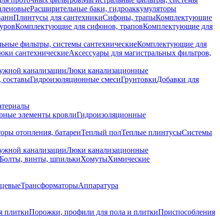
иленовые
Расширительные баки, гидроаккумуляторы
ванн
Плинтусы для сантехники
Сифоны, трапы
Комплектующие
уров
Комплектующие для сифонов, трапов
Комплектующие для
ьные фильтры, системы сантехнические
Комплектующие для
юки сантехнические
Аксессуары для магистральных фильтров,
ружной канализации
Люки канализационные
 составы
Гидроизоляционные смеси
Грунтовки
Добавки для
атериалы
рные элементы кровли
Гидроизоляционные
оры отопления, батареи
Теплый пол
Теплые плинтусы
Системы
ружной канализации
Люки канализационные
Болты, винты, шпильки
Хомуты
Химические
нцевые
Трансформаторы
Аппаратура
я плитки
Порожки, профили для пола и плитки
Приспособления