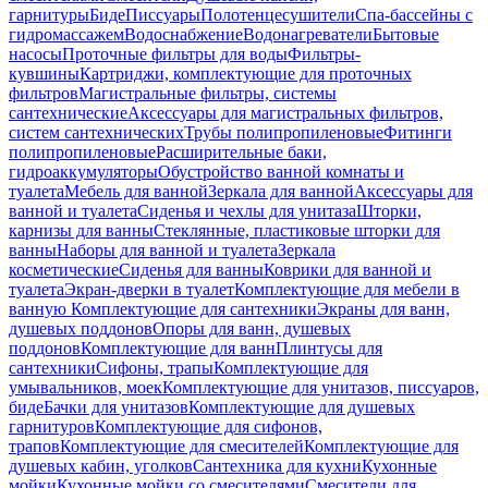
гарнитуры
Биде
Писсуары
Полотенцесушители
Спа-бассейны с
гидромассажем
Водоснабжение
Водонагреватели
Бытовые
насосы
Проточные фильтры для воды
Фильтры-
кувшины
Картриджи, комплектующие для проточных
фильтров
Магистральные фильтры, системы
сантехнические
Аксессуары для магистральных фильтров,
систем сантехнических
Трубы полипропиленовые
Фитинги
полипропиленовые
Расширительные баки,
гидроаккумуляторы
Обустройство ванной комнаты и
туалета
Мебель для ванной
Зеркала для ванной
Аксессуары для
ванной и туалета
Сиденья и чехлы для унитаза
Шторки,
карнизы для ванны
Стеклянные, пластиковые шторки для
ванны
Наборы для ванной и туалета
Зеркала
косметические
Сиденья для ванны
Коврики для ванной и
туалета
Экран-дверки в туалет
Комплектующие для мебели в
ванную
Комплектующие для сантехники
Экраны для ванн,
душевых поддонов
Опоры для ванн, душевых
поддонов
Комплектующие для ванн
Плинтусы для
сантехники
Сифоны, трапы
Комплектующие для
умывальников, моек
Комплектующие для унитазов, писсуаров,
биде
Бачки для унитазов
Комплектующие для душевых
гарнитуров
Комплектующие для сифонов,
трапов
Комплектующие для смесителей
Комплектующие для
душевых кабин, уголков
Сантехника для кухни
Кухонные
мойки
Кухонные мойки со смесителями
Смесители для