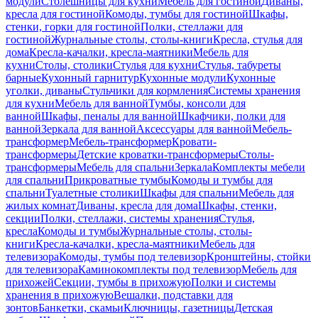
модули
Столешницы для кухни
Мебель для гостиной
Диваны,
кресла для гостиной
Комоды, тумбы для гостиной
Шкафы,
стенки, горки для гостиной
Полки, стеллажи для
гостиной
Журнальные столы, столы-книги
Кресла, стулья для
дома
Кресла-качалки, кресла-маятники
Мебель для
кухни
Столы, столики
Стулья для кухни
Стулья, табуреты
барные
Кухонный гарнитур
Кухонные модули
Кухонные
уголки, диваны
Стульчики для кормления
Системы хранения
для кухни
Мебель для ванной
Тумбы, консоли для
ванной
Шкафы, пеналы для ванной
Шкафчики, полки для
ванной
Зеркала для ванной
Аксессуары для ванной
Мебель-
трансформер
Мебель-трансформер
Кровати-
трансформеры
Детские кроватки-трансформеры
Столы-
трансформеры
Мебель для спальни
Зеркала
Комплекты мебели
для спальни
Прикроватные тумбы
Комоды и тумбы для
спальни
Туалетные столики
Шкафы для спальни
Мебель для
жилых комнат
Диваны, кресла для дома
Шкафы, стенки,
секции
Полки, стеллажи, системы хранения
Стулья,
кресла
Комоды и тумбы
Журнальные столы, столы-
книги
Кресла-качалки, кресла-маятники
Мебель для
телевизора
Комоды, тумбы под телевизор
Кронштейны, стойки
для телевизора
Каминокомплекты под телевизор
Мебель для
прихожей
Секции, тумбы в прихожую
Полки и системы
хранения в прихожую
Вешалки, подставки для
зонтов
Банкетки, скамьи
Ключницы, газетницы
Детская