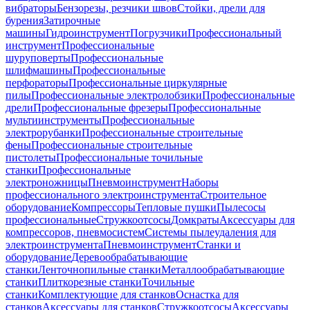
вибраторы
Бензорезы, резчики швов
Стойки, дрели для
бурения
Затирочные
машины
Гидроинструмент
Погрузчики
Профессиональный
инструмент
Профессиональные
шуруповерты
Профессиональные
шлифмашины
Профессиональные
перфораторы
Профессиональные циркулярные
пилы
Профессиональные электролобзики
Профессиональные
дрели
Профессиональные фрезеры
Профессиональные
мультиинструменты
Профессиональные
электрорубанки
Профессиональные строительные
фены
Профессиональные строительные
пистолеты
Профессиональные точильные
станки
Профессиональные
электроножницы
Пневмоинструмент
Наборы
профессионального электроинструмента
Строительное
оборудование
Компрессоры
Тепловые пушки
Пылесосы
профессиональные
Стружкоотсосы
Домкраты
Аксессуары для
компрессоров, пневмосистем
Системы пылеудаления для
электроинструмента
Пневмоинструмент
Станки и
оборудование
Деревообрабатывающие
станки
Ленточнопильные станки
Металлообрабатывающие
станки
Плиткорезные станки
Точильные
станки
Комплектующие для станков
Оснастка для
станков
Аксессуары для станков
Стружкоотсосы
Аксессуары