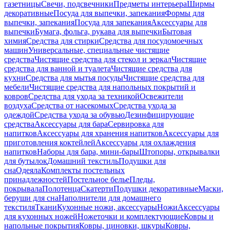
газетницы
Свечи, подсвечники
Предметы интерьера
Ширмы
декоративные
Посуда для выпечки, запекания
Формы для
выпечки, запекания
Посуда для запекания
Аксессуары для
выпечки
Бумага, фольга, рукава для выпечки
Бытовая
химия
Средства для стирки
Средства для посудомоечных
машин
Универсальные, специальные чистящие
средства
Чистящие средства для стекол и зеркал
Чистящие
средства для ванной и туалета
Чистящие средства для
кухни
Средства для мытья посуды
Чистящие средства для
мебели
Чистящие средства для напольных покрытий и
ковров
Средства для ухода за техникой
Освежители
воздуха
Средства от насекомых
Средства ухода за
одеждой
Средства ухода за обувью
Дезинфицирующие
средства
Аксессуары для бара
Сервировка для
напитков
Аксессуары для хранения напитков
Аксессуары для
приготовления коктейлей
Аксессуары для охлаждения
напитков
Наборы для бара, мини-бары
Штопоры, открывалки
для бутылок
Домашний текстиль
Подушки для
сна
Одеяла
Комплекты постельных
принадлежностей
Постельное белье
Пледы,
покрывала
Полотенца
Скатерти
Подушки декоративные
Маски,
беруши для сна
Наполнители для домашнего
текстиля
Ткани
Кухонные ножи, аксессуары
Ножи
Аксессуары
для кухонных ножей
Ножеточки и комплектующие
Ковры и
напольные покрытия
Ковры, циновки, шкуры
Ковры,