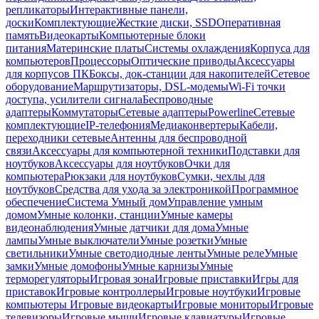
репликаторы
Интерактивные панели,
доски
Комплектующие
Жесткие диски, SSD
Оперативная
память
Видеокарты
Компьютерные блоки
питания
Материнские платы
Системы охлаждения
Корпуса для
компьютеров
Процессоры
Оптические приводы
Аксессуары
для корпусов ПК
Боксы, док-станции для накопителей
Сетевое
оборудование
Маршрутизаторы, DSL-модемы
Wi-Fi точки
доступа, усилители сигнала
Беспроводные
адаптеры
Коммутаторы
Сетевые адаптеры
Powerline
Сетевые
комплектующие
IP-телефония
Медиаконвертеры
Кабели,
переходники сетевые
Антенны для беспроводной
связи
Аксессуары для компьютерной техники
Подставки для
ноутбуков
Аксессуары для ноутбуков
Очки для
компьютера
Рюкзаки для ноутбуков
Сумки, чехлы для
ноутбуков
Средства для ухода за электроникой
Программное
обеспечение
Система Умный дом
Управление умным
домом
Умные колонки, станции
Умные камеры
видеонаблюдения
Умные датчики для дома
Умные
лампы
Умные выключатели
Умные розетки
Умные
светильники
Умные светодиодные ленты
Умные реле
Умные
замки
Умные домофоны
Умные карнизы
Умные
терморегуляторы
Игровая зона
Игровые приставки
Игры для
приставок
Игровые контроллеры
Игровые ноутбуки
Игровые
компьютеры
Игровые видеокарты
Игровые мониторы
Игровые
телевизоры
Игровые мыши
Игровые клавиатуры
Игровые