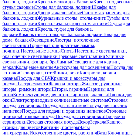
балкона, лоджии
Кресла-мешки для балкона
Кресла подвесные,
стулья садовые
Столы для балкона, лоджии
Шкафы для
балкона, лоджии
Дверцы жалюзийные
Системы хранения для
балкона, лоджии
Журнальные столы, столы-книги
Тумбы для
балкона, лоджии
Кресла-качалки, кресла-маятники
Стулья для
балкона, лоджии
Кресла, пуфы для балкона,
лоджии
Компактные столы для балкона, лоджии
Товары для
дома, бакалея
Освещение
Люстры, потолочные
светильники
Торшеры
Прикроватные лампы,
ночники
Настольные лампы
Споты
Настенные светильники,
бра
Точечные светильники
Трековые светильники
Уличные
светильники, фонари, бра
Лампы
Освещение для картин,
зеркал
Кольцевые лампы
Аксессуары для освещения
Посуда для
готовки
Сковороды, сотейники, воки
Кастрюли, ковши,
казаны
Посуда для СВЧ
Крышки и аксессуары для
посуды
Гастроемкости
Жалюзи, шторы
Жалюзи, рулонные
шторы, римские шторы
Шторы, гардины
Карнизы для
штор
Комплектующие для штор, карнизов, жалюзи
Пленки для
окон
Электроприводные солнцезащитные системы
Столовая
посуда, сервировка
Посуда для напитков
Посуда для горячих
напитков
Посуда для подачи и хранения напитков
Столовые
приборы
Столовая посуда
Посуда для сервировки
Предметы
сервировки
Детская столовая посуда
Декор
Зеркала
Кашпо,
стойки для цветов
Картины, постеры
Часы
интерьерные
Искусственные цветы, растения
Вазы
Ключницы,