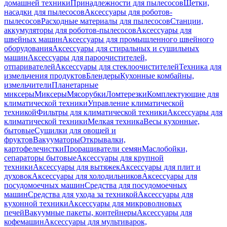
домашней техники
Принадлежности для пылесосов
Щетки,
насадки для пылесосов
Аксессуары для роботов-
пылесосов
Расходные материалы для пылесосов
Станции,
аккумуляторы для роботов-пылесосов
Аксессуары для
швейных машин
Аксессуары для промышленного швейного
оборудования
Аксессуары для стиральных и сушильных
машин
Аксессуары для пароочистителей,
отпаривателей
Аксессуары для стеклоочистителей
Техника для
измельчения продуктов
Блендеры
Кухонные комбайны,
измельчители
Планетарные
миксеры
Миксеры
Мясорубки
Ломтерезки
Комплектующие для
климатической техники
Управление климатической
техникой
Фильтры для климатической техники
Аксессуары для
климатической техники
Мелкая техника
Весы кухонные,
бытовые
Сушилки для овощей и
фруктов
Вакууматоры
Открывалки,
картофелечистки
Проращиватели семян
Маслобойки,
сепараторы бытовые
Аксессуары для крупной
техники
Аксессуары для вытяжек
Аксессуары для плит и
духовок
Аксессуары для холодильников
Аксессуары для
посудомоечных машин
Средства для посудомоечных
машин
Средства для ухода за техникой
Аксессуары для
кухонной техники
Аксессуары для микроволновых
печей
Вакуумные пакеты, контейнеры
Аксессуары для
кофемашин
Аксессуары для мультиварок,