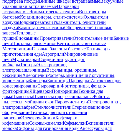
подогрева посуды
Винные шкафы встраиваемые
Вакуумные
упаковщики встраиваемые
Пароварки
встраиваемые
Климатическая техника
Вентиляторы
бытовые
Кондиционеры, сплит-системы
Охладители
воздуха
Водонагреватели
Увлажнители, очистители
воздуха
Камины, печи-камины
Обогреватели
Тепловые
завесы
Тепловые
пушки
Биокамины
Проветриватели
Отопительные печи
Банные
печи
Порталы для каминов
Вентиляторы вытяжные
Метеостанции
Газовые баллоны бытовые
Техника для
приготовления еды
Аэрогрили
Микроволновые
печи
Мультиварки
Сэндвичницы, хот-дог
мейкеры
Тостеры
Электрогрили,
электрошашлычницы
Вафельницы, орешницы,
кексницы
Хлебопечки
Ростеры, мини-печи
Йогуртницы,
мороженицы
Фризеры
Блинницы
Пароварки
Автоклавы для
консервирования
Сыроварни
Фритюрницы, фондю-
фритюрницы
Яйцеварки
Попкорницы
Техника для
дома
Пылесосы
Пылесосы профессиональные
Роботы-
пылесосы, мойщики окон
Пароочистители
Электровеники,
электрошвабры
Стеклоочистители
Стерилизационное
оборудование
Техника для приготовления
напитков
Электрочайники
Кофеварки,
кофемашины
Соковыжималки
Кофемолки
Вспениватели
молока
Сифоны для газирования воды
Аксессуары для