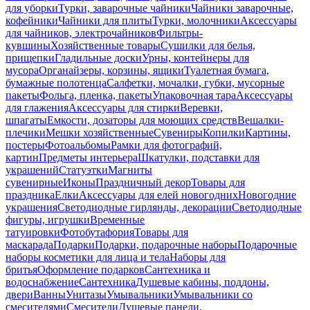
для уборки
Турки, заварочные чайники
Чайники заварочные,
кофейники
Чайники для плиты
Турки, молочники
Аксессуары
для чайников, электрочайников
Фильтры-
кувшины
Хозяйственные товары
Сушилки для белья,
прищепки
Гладильные доски
Урны, контейнеры для
мусора
Органайзеры, корзины, ящики
Туалетная бумага,
бумажные полотенца
Салфетки, мочалки, губки, мусорные
пакеты
Фольга, пленка, пакеты
Упаковочная тара
Аксессуары
для глажения
Аксессуары для стирки
Веревки,
шпагаты
Емкости, дозаторы для моющих средств
Вешалки-
плечики
Мешки хозяйственные
Сувениры
Копилки
Картины,
постеры
Фотоальбомы
Рамки для фотографий,
картин
Предметы интерьера
Шкатулки, подставки для
украшений
Статуэтки
Магниты
сувенирные
Иконы
Праздничный декор
Товары для
праздника
Елки
Аксессуары для елей новогодних
Новогодние
украшения
Светодиодные гирлянды, декорации
Светодиодные
фигуры, игрушки
Временные
татуировки
Фотобутафория
Товары для
маскарада
Подарки
Подарки, подарочные наборы
Подарочные
наборы косметики для лица и тела
Наборы для
бритья
Оформление подарков
Сантехника и
водоснабжение
Сантехника
Душевые кабины, поддоны,
двери
Ванны
Унитазы
Умывальники
Умывальники со
смесителями
Смесители
Душевые панели,