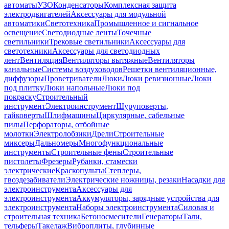
автоматы
УЗО
Конденсаторы
Комплексная защита
электродвигателей
Аксессуары для модульной
автоматики
Светотехника
Промышленное и сигнальное
освещение
Светодиодные ленты
Точечные
светильники
Трековые светильники
Аксессуары для
светотехники
Аксессуары для светодиодных
лент
Вентиляция
Вентиляторы вытяжные
Вентиляторы
канальные
Системы воздуховодов
Решетки вентиляционные,
диффузоры
Проветриватели
Люки
Люки ревизионные
Люки
под плитку
Люки напольные
Люки под
покраску
Строительный
инструмент
Электроинструмент
Шуруповерты,
гайковерты
Шлифмашины
Циркулярные, сабельные
пилы
Перфораторы, отбойные
молотки
Электролобзики
Дрели
Строительные
миксеры
Дальномеры
Многофункциональные
инструменты
Строительные фены
Строительные
пистолеты
Фрезеры
Рубанки, стамески
электрические
Краскопульты
Степлеры,
гвоздезабиватели
Электрические ножницы, резаки
Насадки для
электроинструмента
Аксессуары для
электроинструмента
Аккумуляторы, зарядные устройства для
электроинструмента
Наборы электроинструмента
Силовая и
строительная техника
Бетоносмесители
Генераторы
Тали,
тельферы
Такелаж
Виброплиты, глубинные