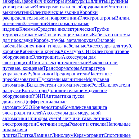
анкеры
Карабины
Фиксаторы арматуры
Шплинты
Пружины
универсальные
Электромонтажное оборудование
Розетки и
выключатели
Электрические звонки
Коробки
распределительные и подрозетники
Электропатроны
Вилки,
штепсели
Заземление
Электромонтажные
изделия
Клеммы
Средства диэлектрические
Трубки
термоусаживаемые
Изолирующие зажимы
Кабель и системы
для прокладки
Короба, трубы, металлорукав
Силовой
кабель
Наконечники, гильзы кабельные
Аксессуары для труб,
коробов
Кабельный крепеж
Арматура СИП
Электрощитовое
оборудование
Электрощиты
Аксессуары для
электрощита
Шины электротехнические
Выключатели
путевые, концевые
Трансформаторы
Аппаратура
управления
Рубильники
Предохранители
Частотные
преобразователи
Пускатели магнитные
Модульная
автоматика
Выключатели автоматические
Реле
Выключатели
нагрузки
Контакторы
Дополнительное модульное
оборудование
УЗИП
Автоматика пуска
двигателя
Дифференциальные
автоматы
УЗО
Конденсаторы
Комплексная защита
электродвигателей
Аксессуары для модульной
автоматики
Приборы учета
Счетчики газа
Счетчики
электроэнергии
Счетчики воды
Ремонт и отделка
Напольные
покрытия и
плитка
Плитка
Ламинат
Линолеум
Керамогранит
Спортивные