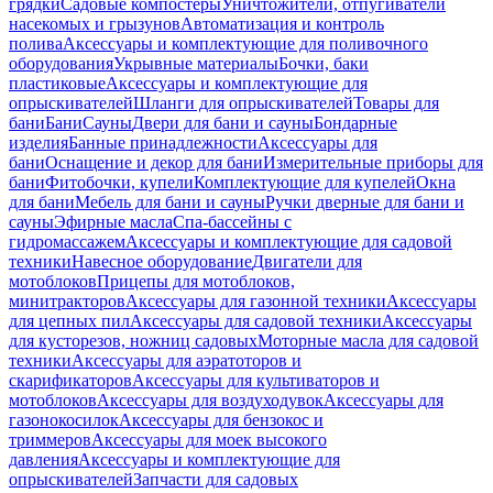
грядки
Садовые компостеры
Уничтожители, отпугиватели
насекомых и грызунов
Автоматизация и контроль
полива
Аксессуары и комплектующие для поливочного
оборудования
Укрывные материалы
Бочки, баки
пластиковые
Аксессуары и комплектующие для
опрыскивателей
Шланги для опрыскивателей
Товары для
бани
Бани
Сауны
Двери для бани и сауны
Бондарные
изделия
Банные принадлежности
Аксессуары для
бани
Оснащение и декор для бани
Измерительные приборы для
бани
Фитобочки, купели
Комплектующие для купелей
Окна
для бани
Мебель для бани и сауны
Ручки дверные для бани и
сауны
Эфирные масла
Спа-бассейны с
гидромассажем
Аксессуары и комплектующие для садовой
техники
Навесное оборудование
Двигатели для
мотоблоков
Прицепы для мотоблоков,
минитракторов
Аксессуары для газонной техники
Аксессуары
для цепных пил
Аксессуары для садовой техники
Аксессуары
для кусторезов, ножниц садовых
Моторные масла для садовой
техники
Аксессуары для аэратоторов и
скарификаторов
Аксессуары для культиваторов и
мотоблоков
Аксессуары для воздуходувок
Аксессуары для
газонокосилок
Аксессуары для бензокос и
триммеров
Аксессуары для моек высокого
давления
Аксессуары и комплектующие для
опрыскивателей
Запчасти для садовых