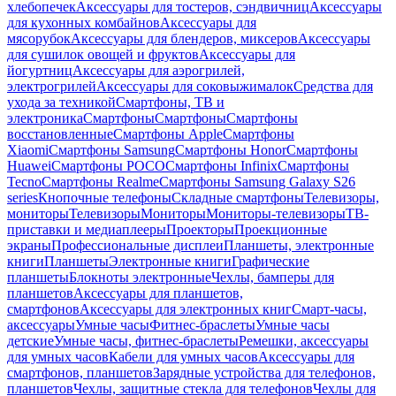
хлебопечек
Аксессуары для тостеров, сэндвичниц
Аксессуары
для кухонных комбайнов
Аксессуары для
мясорубок
Аксессуары для блендеров, миксеров
Аксессуары
для сушилок овощей и фруктов
Аксессуары для
йогуртниц
Аксессуары для аэрогрилей,
электрогрилей
Аксессуары для соковыжималок
Средства для
ухода за техникой
Смартфоны, ТВ и
электроника
Смартфоны
Смартфоны
Смартфоны
восстановленные
Смартфоны Apple
Смартфоны
Xiaomi
Смартфоны Samsung
Смартфоны Honor
Смартфоны
Huawei
Смартфоны POCO
Смартфоны Infinix
Смартфоны
Tecno
Смартфоны Realme
Смартфоны Samsung Galaxy S26
series
Кнопочные телефоны
Складные смартфоны
Телевизоры,
мониторы
Телевизоры
Мониторы
Мониторы-телевизоры
ТВ-
приставки и медиаплееры
Проекторы
Проекционные
экраны
Профессиональные дисплеи
Планшеты, электронные
книги
Планшеты
Электронные книги
Графические
планшеты
Блокноты электронные
Чехлы, бамперы для
планшетов
Аксессуары для планшетов,
смартфонов
Аксессуары для электронных книг
Смарт-часы,
аксессуары
Умные часы
Фитнес-браслеты
Умные часы
детские
Умные часы, фитнес-браслеты
Ремешки, аксессуары
для умных часов
Кабели для умных часов
Аксессуары для
смартфонов, планшетов
Зарядные устройства для телефонов,
планшетов
Чехлы, защитные стекла для телефонов
Чехлы для