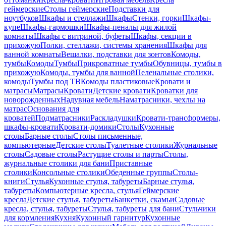
геймерские
Столы геймерские
Подставки для
ноутбуков
Шкафы и стеллажи
Шкафы
Стенки, горки
Шкафы-
купе
Шкафы-гармошки
Шкафы-пеналы для жилой
комнаты
Шкафы с витриной, буфеты
Шкафы, секции в
прихожую
Полки, стеллажи, системы хранения
Шкафы для
ванной комнаты
Вешалки, подставки для зонтов
Комоды,
тумбы
Комоды
Тумбы
Прикроватные тумбы
Обувницы, тумбы в
прихожую
Комоды, тумбы для ванной
Пеленальные столики,
комоды
Тумбы под ТВ
Комоды пластиковые
Кровати и
матрасы
Матрасы
Кровати
Детские кровати
Кроватки для
новорожденных
Надувная мебель
Наматрасники, чехлы на
матрас
Основания для
кроватей
Подматрасники
Раскладушки
Кровати-трансформеры,
шкафы-кровати
Кровати-домики
Столы
Кухонные
столы
Барные столы
Столы письменные,
компьютерные
Детские столы
Туалетные столики
Журнальные
столы
Садовые столы
Растущие столы и парты
Столы,
журнальные столики для бани
Приставные
столики
Консольные столики
Обеденные группы
Столы-
книги
Стулья
Кухонные стулья, табуреты
Барные стулья,
табуреты
Компьютерные кресла, стулья
Геймерские
кресла
Детские стулья, табуреты
Банкетки, скамьи
Садовые
кресла, стулья, табуреты
Стулья, табуреты для бани
Стульчики
для кормления
Кухня
Кухонный гарнитур
Кухонные