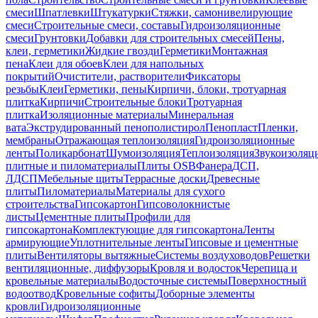
смеси
Шпатлевки
Штукатурки
Стяжки, самонивелирующие
смеси
Строительные смеси, составы
Гидроизоляционные
смеси
Грунтовки
Добавки для строительных смесей
Пены,
клеи, герметики
Жидкие гвозди
Герметики
Монтажная
пена
Клеи для обоев
Клеи для напольных
покрытий
Очистители, растворители
Фиксаторы
резьбы
Клеи
Герметики, пены
Кирпичи, блоки, тротуарная
плитка
Кирпичи
Строительные блоки
Тротуарная
плитка
Изоляционные материалы
Минеральная
вата
Экструдированный пенополистирол
Пенопласт
Пленки,
мембраны
Отражающая теплоизоляция
Гидроизоляционные
ленты
Поликарбонат
Шумоизоляция
Теплоизоляция
Звукоизоляц
плитные и пиломатериалы
Плиты OSB
Фанера
ДСП,
ЛДСП
Мебельные щиты
Террасные доски
Древесные
плиты
Пиломатериалы
Материалы для сухого
строительства
Гипсокартон
Гипсоволокнистые
листы
Цементные плиты
Профили для
гипсокартона
Комплектующие для гипсокартона
Ленты
армирующие
Уплотнительные ленты
Гипсовые и цементные
плиты
Вентиляторы вытяжные
Системы воздуховодов
Решетки
вентиляционные, диффузоры
Кровля и водосток
Черепица и
кровельные материалы
Водосточные системы
Поверхностный
водоотвод
Кровельные софиты
Доборные элементы
кровли
Гидроизоляционные