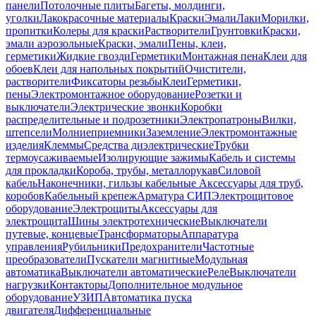
панели
Потолочные плиты
Багеты, молдинги,
уголки
Лакокрасочные материалы
Краски
Эмали
Лаки
Морилки,
пропитки
Колеры для краски
Растворители
Грунтовки
Краски,
эмали аэрозольные
Краски, эмали
Пены, клеи,
герметики
Жидкие гвозди
Герметики
Монтажная пена
Клеи для
обоев
Клеи для напольных покрытий
Очистители,
растворители
Фиксаторы резьбы
Клеи
Герметики,
пены
Электромонтажное оборудование
Розетки и
выключатели
Электрические звонки
Коробки
распределительные и подрозетники
Электропатроны
Вилки,
штепсели
Молниеприемники
Заземление
Электромонтажные
изделия
Клеммы
Средства диэлектрические
Трубки
термоусаживаемые
Изолирующие зажимы
Кабель и системы
для прокладки
Короба, трубы, металлорукав
Силовой
кабель
Наконечники, гильзы кабельные
Аксессуары для труб,
коробов
Кабельный крепеж
Арматура СИП
Электрощитовое
оборудование
Электрощиты
Аксессуары для
электрощита
Шины электротехнические
Выключатели
путевые, концевые
Трансформаторы
Аппаратура
управления
Рубильники
Предохранители
Частотные
преобразователи
Пускатели магнитные
Модульная
автоматика
Выключатели автоматические
Реле
Выключатели
нагрузки
Контакторы
Дополнительное модульное
оборудование
УЗИП
Автоматика пуска
двигателя
Дифференциальные