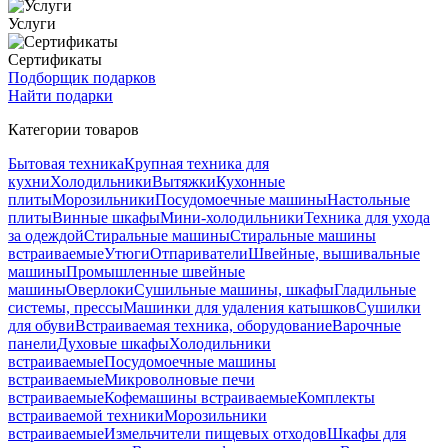
Услуги
Сертификаты
Подборщик подарков
Найти подарки
Категории товаров
Бытовая техника
Крупная техника для
кухни
Холодильники
Вытяжки
Кухонные
плиты
Морозильники
Посудомоечные машины
Настольные
плиты
Винные шкафы
Мини-холодильники
Техника для ухода
за одеждой
Стиральные машины
Стиральные машины
встраиваемые
Утюги
Отпариватели
Швейные, вышивальные
машины
Промышленные швейные
машины
Оверлоки
Сушильные машины, шкафы
Гладильные
системы, прессы
Машинки для удаления катышков
Сушилки
для обуви
Встраиваемая техника, оборудование
Варочные
панели
Духовые шкафы
Холодильники
встраиваемые
Посудомоечные машины
встраиваемые
Микроволновые печи
встраиваемые
Кофемашины встраиваемые
Комплекты
встраиваемой техники
Морозильники
встраиваемые
Измельчители пищевых отходов
Шкафы для