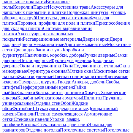
напольные покрытия
Виниловые
полы
Ковролин
Паркет
Искусственная трава
Аксессуары для
напольных покрытий и плитки
Подложка
Плинтусы, уголки,
обводы для труб
Плинтусы для сантехники
Фуги для
плитки
Порожки, профили для пола и плитки
Приспособления
для укладки плитки
Системы выравнивания
плитки
Аксессуары для напольных
покрытий
Реставрационные материалы
Двери и арки
Двери
входные
Двери межкомнатные
Арки межкомнатные
Москитные
сетки
Двери для бани и сауны
Коробки и
фурнитура
Наличники, коробки, доборы
Ручки дверные
Замки
дверные
Петли дверные
Фурнитура дверная
Доводчики
дверные
Окна и подоконники
Окна
Подоконники, отливы
Окна
мансардные
Фурнитура оконная
Мягкие окна
Москитные сетки
на окна
Жалюзи уличные
Пленки солнцезащитные
Крепежные
изделия
Саморезы, шурупы
Гвозди
Анкеры, дюбели
Скобы,
штифты
Перфорированный крепеж
Гайки,
шайбы
Заклепки
Болты, винты, шпильки
Хомуты
Химические
анкеры
Карабины
Фиксаторы арматуры
Шплинты
Пружины
универсальные
Отделка стен
Обои
Жидкие
обои
Фотообои
Штукатурки декоративные
Декоративный
камень
Скинали
Пленки самоклеящиеся
Армирующие
сетки
Стеновые панели
Уголки, маяки,
профили
Вагонка
Стеклохолсты, флизелин
Экраны для
радиаторов
Отделка потолка
Потолочные системы
Потолочные