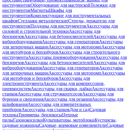
инструментов
Оборудование для мастерской
Тележки для
инструментов
Магниты
Шкафы для
инструментов
Комплектующие для инструментальных
шкафов
Стеллажи металлические
Стенды, держатели для
инструментов
Поддоны для инструментов
Аксессуары для
силовой и строительной техники
Аксессуары для
бензорезов
Аксессуары для бетоносмесителей
Аксессуары для
виброоборудования
Аксессуары для генераторов
Аксессуары
для затирочных машин
Аксессуары для мотопомп
Аксессуары
для мотобуров и бензобуров
Аксессуары для строительного
инструмента
Аксессуары пневмооборудования
Аксессуары для
бензорезов
Аксессуары для бетоносмесителей
Аксессуары для
виброоборудования
Аксессуары для генераторов
Аксессуары
для затирочных машин
Аксессуары для мотопомп
Аксессуары
для мотобуров и бензобуров
Аксессуары для
электроинструмента
Аксессуары для компрессоров,
пневмосистем
Аксессуары для сварки, пайки
Аксессуары для
станков
Аксессуары для стружкоотсосов
Аксессуары для
бурения и сверления
Аксессуары для резания
Аксессуары для
шлифования
Аксессуары для измерительных
приборов
Аксессуары для станков
Дом и сад
Садовая
техника
Триммеры, бензокосы
Цепные
пилы
Газонокосилки
Культиваторы, мотоблоки
Кусторезы,
садовые ножницы
Садовые, кормовые измельчители
Садовые