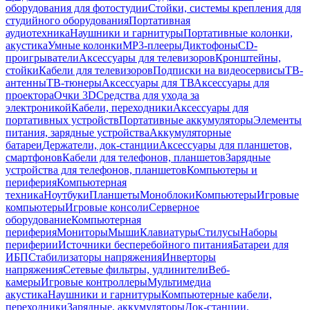
оборудования для фотостудии
Стойки, системы крепления для
студийного оборудования
Портативная
аудиотехника
Наушники и гарнитуры
Портативные колонки,
акустика
Умные колонки
MP3-плееры
Диктофоны
CD-
проигрыватели
Аксессуары для телевизоров
Кронштейны,
стойки
Кабели для телевизоров
Подписки на видеосервисы
ТВ-
антенны
ТВ-тюнеры
Аксессуары для ТВ
Аксессуары для
проектора
Очки 3D
Средства для ухода за
электроникой
Кабели, переходники
Аксессуары для
портативных устройств
Портативные аккумуляторы
Элементы
питания, зарядные устройства
Аккумуляторные
батареи
Держатели, док-станции
Аксессуары для планшетов,
смартфонов
Кабели для телефонов, планшетов
Зарядные
устройства для телефонов, планшетов
Компьютеры и
периферия
Компьютерная
техника
Ноутбуки
Планшеты
Моноблоки
Компьютеры
Игровые
компьютеры
Игровые консоли
Серверное
оборудование
Компьютерная
периферия
Мониторы
Мыши
Клавиатуры
Стилусы
Наборы
периферии
Источники бесперебойного питания
Батареи для
ИБП
Стабилизаторы напряжения
Инверторы
напряжения
Сетевые фильтры, удлинители
Веб-
камеры
Игровые контроллеры
Мультимедиа
акустика
Наушники и гарнитуры
Компьютерные кабели,
переходники
Зарядные, аккумуляторы
Док-станции,