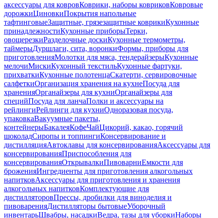
аксессуары для ковров
Коврики, наборы ковриков
Ковровые
дорожки
Циновки
Покрытия напольные
тафтинговые
Защитные, грязезащитные коврики
Кухонные
принадлежности
Кухонные приборы
Терки,
овощерезки
Разделочные доски
Кухонные термометры,
таймеры
Дуршлаги, сита, воронки
Формы, приборы для
приготовления
Молотки для мяса, тендерайзеры
Кухонные
мелочи
Миски
Кухонный текстиль
Кухонные фартуки,
прихватки
Кухонные полотенца
Скатерти, сервировочные
салфетки
Организация хранения на кухне
Посуда для
хранения
Органайзеры для кухни
Органайзеры для
специй
Посуда для ланча
Полки и аксессуары на
рейлинги
Рейлинги для кухни
Одноразовая посуда,
упаковка
Вакуумные пакеты,
контейнеры
Бакалея
Кофе
Чай
Цикорий, какао, горячий
шоколад
Сиропы и топпинги
Консервирование и
дистилляция
Автоклавы для консервирования
Аксессуары для
консервирования
Приспособления для
консервирования
Открывалки
Пивоварни
Емкости для
брожения
Ингредиенты для приготовления алкогольных
напитков
Аксессуары для приготовления и хранения
алкогольных напитков
Комплектующие для
дистилляторов
Прессы, дробилки для виноделия и
пивоварения
Дистилляторы бытовые
Уборочный
инвентарь
Швабры, насадки
Ведра, тазы для уборки
Наборы