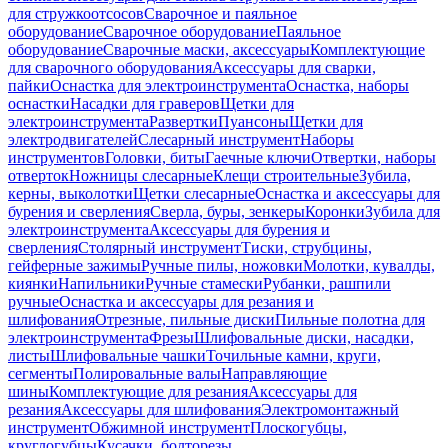
для стружкоотсосов
Сварочное и паяльное
оборудование
Сварочное оборудование
Паяльное
оборудование
Сварочные маски, аксессуары
Комплектующие
для сварочного оборудования
Аксессуары для сварки,
пайки
Оснастка для электроинструмента
Оснастка, наборы
оснастки
Насадки для граверов
Щетки для
электроинструмента
Развертки
Пуансоны
Щетки для
электродвигателей
Слесарный инструмент
Наборы
инструментов
Головки, биты
Гаечные ключи
Отвертки, наборы
отверток
Ножницы слесарные
Клещи строительные
Зубила,
керны, выколотки
Щетки слесарные
Оснастка и аксессуары для
бурения и сверления
Сверла, буры, зенкеры
Коронки
Зубила для
электроинструмента
Аксессуары для бурения и
сверления
Столярный инструмент
Тиски, струбцины,
гейферные зажимы
Ручные пилы, ножовки
Молотки, кувалды,
киянки
Напильники
Ручные стамески
Рубанки, рашпили
ручные
Оснастка и аксессуары для резания и
шлифования
Отрезные, пильные диски
Пильные полотна для
электроинструмента
Фрезы
Шлифовальные диски, насадки,
листы
Шлифовальные чашки
Точильные камни, круги,
сегменты
Полировальные валы
Направляющие
шины
Комплектующие для резания
Аксессуары для
резания
Аксессуары для шлифования
Электромонтажный
инструмент
Обжимной инструмент
Плоскогубцы,
круглогубцы
Кусачки, болторезы,