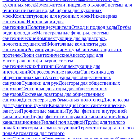
кухонных моек
Измельчители пищевых отходов
Системы для
очистки питьевой воды
Сифоны для кухонных
моек
Комплектующие для кухонных моек
Инженерная
сантехника
Инсталляции для
сантехники
Полотенцесушители
Отвод и подвод воды
Трубы
водопроводные
Магистральные фильтры, системы
сантехнические
Комплектующие для радиаторов,
полотенцесушителей
Монтажные комплекты для
сантехники
Регулирующая арматура
Системы защиты от
протечек
Люки сантехнические
Аксессуары для
магистральных фильтров, систем
сантехнических
Фитинги
Комплектующие для
инсталляций
Опрессовочные насосы
Сантехника для
общественных мест
Аксессуары для общественных
санузлов
Сушилки для рук
Дозаторы для общественных
санузлов
Сенсорные дозаторы для общественных
санузлов
Локтевые дозаторы для общественных
санузлов
Диспенсеры для бумажных полотенец
Диспенсеры
для туалетной бумаги
Канализация
Тросы сантехнические,
вантузы
Прочистные машины
Трубы, фитинги внутренней
канализации
Трубы, фитинги наружной канализации
Люки
канализационные
Теплый пол водяной
Трубы для теплого
пола
Коллекторы и комплектующие
Термостатика для теплого
пола
Автоматика для теплого
пола
Строительство
Строительные смеси и грунтовки
Клеевые