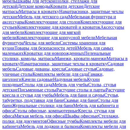
мебель
Шкафы для детской
Полки, стеллажи для
детской
Детские комоды
Кровати детские
Детские
матрасы
Матрасы в кроватку
Наматрасники, защитные чехлы
детские
Мебель для детского сада
Мебельная фурнитура и
аксессуары
Комплектующие для столов
Комплектующие для
стульев
Комплектующие для кроватей и кроваток
Аксессуары
для мебели
Комплектующие для мягкой
мебели
Комплектующие для корпусной мебели
Мебельная
фурнитура
Чехлы для мебели
Системы хранения для
кухни
Товары для безопасности детей
Мебель для самых
маленьких
Кроватки для новорожденных
Пеленальные
столики, комоды, матрасы
Манежи, кровати-манежи
Матрасы в
кроватку
Наматрасники, защитные чехлы в кроватку
Садовая
мебель
Садовые диваны, кресла
Садовые стулья
Садовые,
уличные столы
Комплекты мебели для сада
Гамаки,
шезлонги
Качели садовые
Надувная мебель
Кухни
походные
Столы для сада
Мебель для учебы
Столы, стулья
детские
Письменные столы
Растущие столы и парты
Растущие
кресла и стулья для учебы
Мебель для бани и сауны
Стулья,
табуретки, подставки для бани
Скамьи для бани
Столы для
бани
Журнальные столики для бани
Мебель для кабинета и
офиса
Столы офисные, компьютерные
Кресла, стулья для
офиса
Мягкая мебель для офиса
Шкафы офисные
Стеллажи,
полки для документов
Офисные тумбы
Комплекты мебели для
кабинета
Мебель для лоджии и балкона
Комплекты мебели для