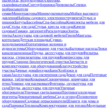
пылесосы, воздуходувки
Аэраторы,
скарификаторы
Снегоуборщики
Дровоколы
Сеялки,
разбрасыватели
семян
Минитракторы
Миникультиваторы
Мойки высокого
давления
Наборы садового электроинструмента
Отдых и
пикник
Батуты
Бассейны
Спа-бассейны
Комплекты мебели для
сада
Столы для сада
Стулья, кресла для сада
Качели
садовые
Гамаки, шезлонги
Раскладушки
Зонты,
тенты
Аксессуары для садовой мебели
Грили
Мангалы,
коптильни
Детская площадка
Сумки-
холодильники
Портативные колонки и
аудиосистемы
Оборудование для участка
Бытовые насосы
Люки
канализационные
Пруды, аксессуары для прудов
Фильтры,
насосы, стерилизаторы для прудов
Компрессоры для
прудов
Станции биологической очистки
Запчасти и
комплектующие для оборудования
Благоустройство
участка
Дачные дома
Беседки
Бани
Хозблоки и
сараи
Аксессуары для озеленения сада
Декор для сада
Почтовые
ящики, таблички
Козырьки
Скворечники, кормушки для
птиц
Домики для насекомых
Фонтаны, скульптуры для
сада
Пруды, аксессуары для прудов
Уличные
обогреватели
Уличные светильники
Противогололедные
реагенты
Декоративный щебень
Сад и огород
Поливочное
оборудование
Садовые опрыскиватели
Шланги для дома и
сада
Парники
Теплицы
Комплектующие для теплиц
Модульные