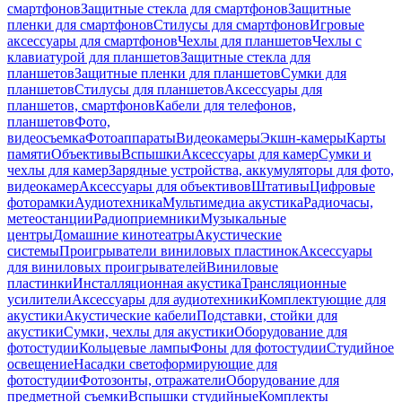
смартфонов
Защитные стекла для смартфонов
Защитные
пленки для смартфонов
Стилусы для смартфонов
Игровые
аксессуары для смартфонов
Чехлы для планшетов
Чехлы с
клавиатурой для планшетов
Защитные стекла для
планшетов
Защитные пленки для планшетов
Сумки для
планшетов
Стилусы для планшетов
Аксессуары для
планшетов, смартфонов
Кабели для телефонов,
планшетов
Фото,
видеосъемка
Фотоаппараты
Видеокамеры
Экшн-камеры
Карты
памяти
Объективы
Вспышки
Аксессуары для камер
Сумки и
чехлы для камер
Зарядные устройства, аккумуляторы для фото,
видеокамер
Аксессуары для объективов
Штативы
Цифровые
фоторамки
Аудиотехника
Мультимедиа акустика
Радиочасы,
метеостанции
Радиоприемники
Музыкальные
центры
Домашние кинотеатры
Акустические
системы
Проигрыватели виниловых пластинок
Аксессуары
для виниловых проигрывателей
Виниловые
пластинки
Инсталляционная акустика
Трансляционные
усилители
Аксессуары для аудиотехники
Комплектующие для
акустики
Акустические кабели
Подставки, стойки для
акустики
Сумки, чехлы для акустики
Оборудование для
фотостудии
Кольцевые лампы
Фоны для фотостудии
Студийное
освещение
Насадки светоформирующие для
фотостудии
Фотозонты, отражатели
Оборудование для
предметной съемки
Вспышки студийные
Комплекты