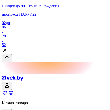
Скидки до 80% ко Дню Рождения!
промокод HAPPY22
02
дн
06
:
28
:
52
Каталог товаров