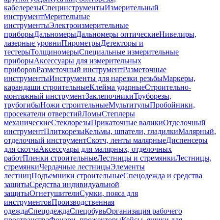
кабелерезы
Специнструменты
Измерительный
инструмент
Мерительные
инструменты
Электроизмерительные
приборы
Дальномеры
Дальномеры оптические
Нивелиры,
лазерные уровни
Пирометры
Детекторы и
тестеры
Толщиномеры
Специальные измерительные
приборы
Аксессуары для измерительных
приборов
Разметочный инструмент
Разметочные
инструменты
Инструменты для нарезки резьбы
Маркеры,
карандаши строительные
Клейма ударные
Строительно-
монтажный инструмент
Заклепочники
Труборезы,
трубогибы
Ножи строительные
Мультитулы
Пробойники,
просекатели отверстий
Ломы
Степлеры
механические
Стеклорезы
Прикаточные валики
Отделочный
инструмент
Плиткорезы
Кельмы, шпатели, гладилки
Малярный,
отделочный инструмент
Скотч, ленты малярные
Диспенсеры
для скотча
Аксессуары для малярных, отделочных
работ
Пленки строительные
Лестницы и стремянки
Лестницы,
стремянки
Чердачные лестницы
Элементы
лестниц
Подъемники строительные
Спецодежда и средства
защиты
Средства индивидуальной
защиты
Огнетушители
Сумки, пояса для
инструментов
Производственная
одежда
Спецодежда
Спецобувь
Организация рабочего
пространства
Фонари, прожекторы
Кейсы, ящики для