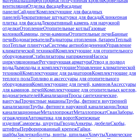
материалы
Шифер
Профнастил
Рулонная кровля
Кровельная
вентиляция
Отделка фасада
Фасадные
панели
Сайдинг
Комплектующие для фасадных
панелей
Декоративные штукатурки для фасада
Клинкерная
плитка для фасада
Декоративный камень для наружной
отделки
Отопление
Отопительные котлы
Газовые
колонки
Камины, печи-камины
Отопительные печи
Банные
печи
Водонагреватели
Радиаторы отопления, батареи
Теплый
пол
Теплые плинтусы
Системы антиобледенения
Управление
климатической техникой
Комплектующие для отопительного
оборудования
Стабилизаторы напряжения
Насосы
циркуляционные
Регулирующая арматура
Отвод и подвод
воды
Дымоходы и комплектующие
Управление климатической
техникой
Комплектующие для радиаторов
Комплектующие для
теплого пола
Топливо и аксессуары для отопительного
оборудования
Комплектующие для печей, каминов
Аксессуары
для каминов, печей
Комплектующие для отопительных котлов,
водонагревателей
Канализация
Тросы сантехнические,
вантузы
Прочистные машины
Трубы, фитинги внутренней
канализации
Трубы, фитинги наружной канализации
Люки
канализационные
Металлопрокат
Металлопрокат
Сваи
Заборы,
ограждения
Автоматика для ворот
Крепежные
изделия
Саморезы, шурупы
Гвозди
Анкеры, дюбели
Скобы,
штифты
Перфорированный крепеж
Гайки,
шайбы
Заклепки
Болты, винты, шпильки
Хомуты
Химические