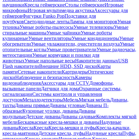
наушники
Кресла геймерские
Столы геймерские
Игровые
микрофоны
Игровая мультимедиа акустика
Аксессуары для
геймеров
Фигурки Funko Pop
Подставки для
ноутбуков
Светодиодные ленты
Лампы для мониторов
Умная
техника
Умные роботы-пылесосы
Умные телевизоры
Умные
стиральные машины
Умные чайники
Умные роботы
кулинарные
Умные вентиляторы
Умные кондиционеры
Умные
обогреватели
Умные увлажнители, очистители воздуха
Умные
отопительные котлы
Умные проветриватели
Умные радиочасы,
метеостанции
Умные кормушки и поилки для
животных
Умные напольные весы
Накопители данных
USB
Flash накопители
Внешние HDD, SSD диски
Карты
памяти
Сетевые накопители
Картридеры
Оптические
диски
Наблюдение и безопасность
Камеры
видеонаблюдения
Аксессуары для CCTV
Домофоны,
вызывные панели
Датчики для дома
Охранные системы,
сигнализации
Системы контроля и управления
доступом
Металлодетекторы
Мебель
Мягкая мебель
Диваны,
тахты
Диваны прямые
Диваны угловые
Диваны П-
образные
Кухонные уголки, диваны
Диваны
модульные
Детские диваны
Диваны садовые
Комплекты мягкой
мебели
Бескаркасные кресла-мешки и диваны
Надувные
диваны
Кресла
Кресла
Кресла-мешки и пуфы
Кресла-качалки,
кресла-маятники
Детские кресла, пуфы
Надувные кресла
Пуфы,
оттоманки
Кресла-кровати
Игровая мебель
Кресла