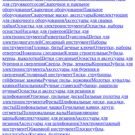
для стружкоотсосов
Сварочное и паяльное
оборудование
Сварочное оборудование
Паяльное
оборудование
Сварочные маски, аксессуары
Комплектующие
для сварочного оборудования
Аксессуары для сварки,
пайки
Оснастка для электроинструмента
Оснастка, наборы
оснастки
Насадки для граверов
Щетки для
электроинструмента
Развертки
Пуансоны
Щетки для
электродвигателей
Слесарный инструмент
Наборы
инструментов
Головки, биты
Гаечные ключи
Отвертки, наборы
отверток
Ножницы слесарные
Клещи строительные
Зубила,
керны, выколотки
Щетки слесарные
Оснастка и аксессуары для
бурения и сверления
Сверла, буры, зенкеры
Коронки
Зубила для
электроинструмента
Аксессуары для бурения и
сверления
Столярный инструмент
Тиски, струбцины,
гейферные зажимы
Ручные пилы, ножовки
Молотки, кувалды,
киянки
Напильники
Ручные стамески
Рубанки, рашпили
ручные
Оснастка и аксессуары для резания и
шлифования
Отрезные, пильные диски
Пильные полотна для
электроинструмента
Фрезы
Шлифовальные диски, насадки,
листы
Шлифовальные чашки
Точильные камни, круги,
сегменты
Полировальные валы
Направляющие
шины
Комплектующие для резания
Аксессуары для
резания
Аксессуары для шлифования
Электромонтажный
инструмент
Обжимной инструмент
Плоскогубцы,
круглогубцы
Кусачки, болторезы,