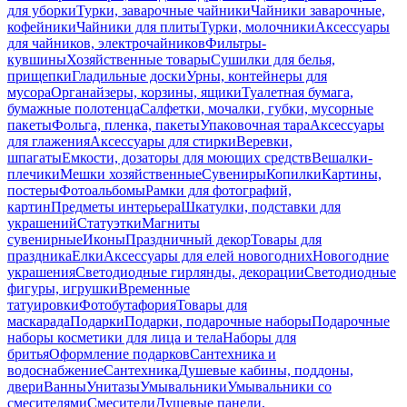
для уборки
Турки, заварочные чайники
Чайники заварочные,
кофейники
Чайники для плиты
Турки, молочники
Аксессуары
для чайников, электрочайников
Фильтры-
кувшины
Хозяйственные товары
Сушилки для белья,
прищепки
Гладильные доски
Урны, контейнеры для
мусора
Органайзеры, корзины, ящики
Туалетная бумага,
бумажные полотенца
Салфетки, мочалки, губки, мусорные
пакеты
Фольга, пленка, пакеты
Упаковочная тара
Аксессуары
для глажения
Аксессуары для стирки
Веревки,
шпагаты
Емкости, дозаторы для моющих средств
Вешалки-
плечики
Мешки хозяйственные
Сувениры
Копилки
Картины,
постеры
Фотоальбомы
Рамки для фотографий,
картин
Предметы интерьера
Шкатулки, подставки для
украшений
Статуэтки
Магниты
сувенирные
Иконы
Праздничный декор
Товары для
праздника
Елки
Аксессуары для елей новогодних
Новогодние
украшения
Светодиодные гирлянды, декорации
Светодиодные
фигуры, игрушки
Временные
татуировки
Фотобутафория
Товары для
маскарада
Подарки
Подарки, подарочные наборы
Подарочные
наборы косметики для лица и тела
Наборы для
бритья
Оформление подарков
Сантехника и
водоснабжение
Сантехника
Душевые кабины, поддоны,
двери
Ванны
Унитазы
Умывальники
Умывальники со
смесителями
Смесители
Душевые панели,