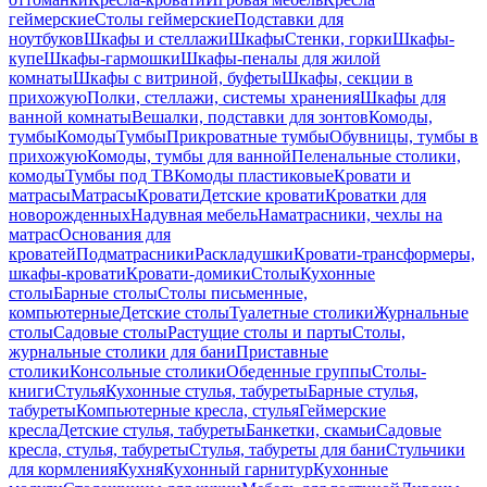
геймерские
Столы геймерские
Подставки для
ноутбуков
Шкафы и стеллажи
Шкафы
Стенки, горки
Шкафы-
купе
Шкафы-гармошки
Шкафы-пеналы для жилой
комнаты
Шкафы с витриной, буфеты
Шкафы, секции в
прихожую
Полки, стеллажи, системы хранения
Шкафы для
ванной комнаты
Вешалки, подставки для зонтов
Комоды,
тумбы
Комоды
Тумбы
Прикроватные тумбы
Обувницы, тумбы в
прихожую
Комоды, тумбы для ванной
Пеленальные столики,
комоды
Тумбы под ТВ
Комоды пластиковые
Кровати и
матрасы
Матрасы
Кровати
Детские кровати
Кроватки для
новорожденных
Надувная мебель
Наматрасники, чехлы на
матрас
Основания для
кроватей
Подматрасники
Раскладушки
Кровати-трансформеры,
шкафы-кровати
Кровати-домики
Столы
Кухонные
столы
Барные столы
Столы письменные,
компьютерные
Детские столы
Туалетные столики
Журнальные
столы
Садовые столы
Растущие столы и парты
Столы,
журнальные столики для бани
Приставные
столики
Консольные столики
Обеденные группы
Столы-
книги
Стулья
Кухонные стулья, табуреты
Барные стулья,
табуреты
Компьютерные кресла, стулья
Геймерские
кресла
Детские стулья, табуреты
Банкетки, скамьи
Садовые
кресла, стулья, табуреты
Стулья, табуреты для бани
Стульчики
для кормления
Кухня
Кухонный гарнитур
Кухонные