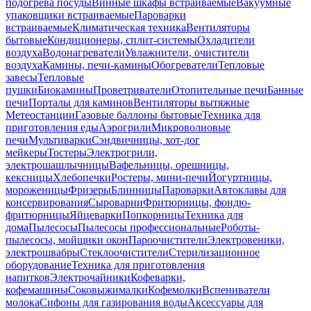
подогрева посуды
Винные шкафы встраиваемые
Вакуумные
упаковщики встраиваемые
Пароварки
встраиваемые
Климатическая техника
Вентиляторы
бытовые
Кондиционеры, сплит-системы
Охладители
воздуха
Водонагреватели
Увлажнители, очистители
воздуха
Камины, печи-камины
Обогреватели
Тепловые
завесы
Тепловые
пушки
Биокамины
Проветриватели
Отопительные печи
Банные
печи
Порталы для каминов
Вентиляторы вытяжные
Метеостанции
Газовые баллоны бытовые
Техника для
приготовления еды
Аэрогрили
Микроволновые
печи
Мультиварки
Сэндвичницы, хот-дог
мейкеры
Тостеры
Электрогрили,
электрошашлычницы
Вафельницы, орешницы,
кексницы
Хлебопечки
Ростеры, мини-печи
Йогуртницы,
мороженицы
Фризеры
Блинницы
Пароварки
Автоклавы для
консервирования
Сыроварни
Фритюрницы, фондю-
фритюрницы
Яйцеварки
Попкорницы
Техника для
дома
Пылесосы
Пылесосы профессиональные
Роботы-
пылесосы, мойщики окон
Пароочистители
Электровеники,
электрошвабры
Стеклоочистители
Стерилизационное
оборудование
Техника для приготовления
напитков
Электрочайники
Кофеварки,
кофемашины
Соковыжималки
Кофемолки
Вспениватели
молока
Сифоны для газирования воды
Аксессуары для