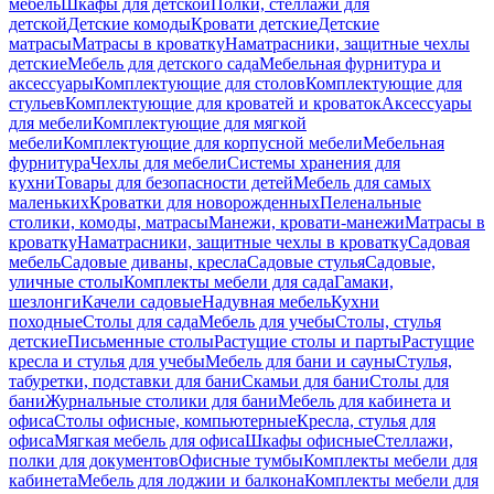
мебель
Шкафы для детской
Полки, стеллажи для
детской
Детские комоды
Кровати детские
Детские
матрасы
Матрасы в кроватку
Наматрасники, защитные чехлы
детские
Мебель для детского сада
Мебельная фурнитура и
аксессуары
Комплектующие для столов
Комплектующие для
стульев
Комплектующие для кроватей и кроваток
Аксессуары
для мебели
Комплектующие для мягкой
мебели
Комплектующие для корпусной мебели
Мебельная
фурнитура
Чехлы для мебели
Системы хранения для
кухни
Товары для безопасности детей
Мебель для самых
маленьких
Кроватки для новорожденных
Пеленальные
столики, комоды, матрасы
Манежи, кровати-манежи
Матрасы в
кроватку
Наматрасники, защитные чехлы в кроватку
Садовая
мебель
Садовые диваны, кресла
Садовые стулья
Садовые,
уличные столы
Комплекты мебели для сада
Гамаки,
шезлонги
Качели садовые
Надувная мебель
Кухни
походные
Столы для сада
Мебель для учебы
Столы, стулья
детские
Письменные столы
Растущие столы и парты
Растущие
кресла и стулья для учебы
Мебель для бани и сауны
Стулья,
табуретки, подставки для бани
Скамьи для бани
Столы для
бани
Журнальные столики для бани
Мебель для кабинета и
офиса
Столы офисные, компьютерные
Кресла, стулья для
офиса
Мягкая мебель для офиса
Шкафы офисные
Стеллажи,
полки для документов
Офисные тумбы
Комплекты мебели для
кабинета
Мебель для лоджии и балкона
Комплекты мебели для