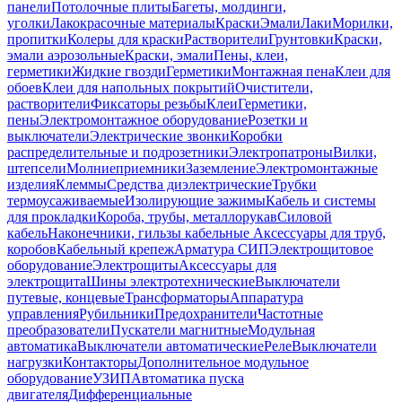
панели
Потолочные плиты
Багеты, молдинги,
уголки
Лакокрасочные материалы
Краски
Эмали
Лаки
Морилки,
пропитки
Колеры для краски
Растворители
Грунтовки
Краски,
эмали аэрозольные
Краски, эмали
Пены, клеи,
герметики
Жидкие гвозди
Герметики
Монтажная пена
Клеи для
обоев
Клеи для напольных покрытий
Очистители,
растворители
Фиксаторы резьбы
Клеи
Герметики,
пены
Электромонтажное оборудование
Розетки и
выключатели
Электрические звонки
Коробки
распределительные и подрозетники
Электропатроны
Вилки,
штепсели
Молниеприемники
Заземление
Электромонтажные
изделия
Клеммы
Средства диэлектрические
Трубки
термоусаживаемые
Изолирующие зажимы
Кабель и системы
для прокладки
Короба, трубы, металлорукав
Силовой
кабель
Наконечники, гильзы кабельные
Аксессуары для труб,
коробов
Кабельный крепеж
Арматура СИП
Электрощитовое
оборудование
Электрощиты
Аксессуары для
электрощита
Шины электротехнические
Выключатели
путевые, концевые
Трансформаторы
Аппаратура
управления
Рубильники
Предохранители
Частотные
преобразователи
Пускатели магнитные
Модульная
автоматика
Выключатели автоматические
Реле
Выключатели
нагрузки
Контакторы
Дополнительное модульное
оборудование
УЗИП
Автоматика пуска
двигателя
Дифференциальные