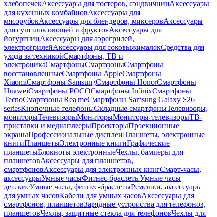
хлебопечек
Аксессуары для тостеров, сэндвичниц
Аксессуары
для кухонных комбайнов
Аксессуары для
мясорубок
Аксессуары для блендеров, миксеров
Аксессуары
для сушилок овощей и фруктов
Аксессуары для
йогуртниц
Аксессуары для аэрогрилей,
электрогрилей
Аксессуары для соковыжималок
Средства для
ухода за техникой
Смартфоны, ТВ и
электроника
Смартфоны
Смартфоны
Смартфоны
восстановленные
Смартфоны Apple
Смартфоны
Xiaomi
Смартфоны Samsung
Смартфоны Honor
Смартфоны
Huawei
Смартфоны POCO
Смартфоны Infinix
Смартфоны
Tecno
Смартфоны Realme
Смартфоны Samsung Galaxy S26
series
Кнопочные телефоны
Складные смартфоны
Телевизоры,
мониторы
Телевизоры
Мониторы
Мониторы-телевизоры
ТВ-
приставки и медиаплееры
Проекторы
Проекционные
экраны
Профессиональные дисплеи
Планшеты, электронные
книги
Планшеты
Электронные книги
Графические
планшеты
Блокноты электронные
Чехлы, бамперы для
планшетов
Аксессуары для планшетов,
смартфонов
Аксессуары для электронных книг
Смарт-часы,
аксессуары
Умные часы
Фитнес-браслеты
Умные часы
детские
Умные часы, фитнес-браслеты
Ремешки, аксессуары
для умных часов
Кабели для умных часов
Аксессуары для
смартфонов, планшетов
Зарядные устройства для телефонов,
планшетов
Чехлы, защитные стекла для телефонов
Чехлы для