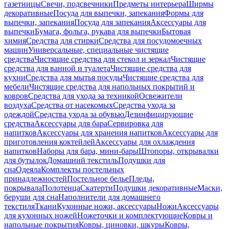
газетницы
Свечи, подсвечники
Предметы интерьера
Ширмы
декоративные
Посуда для выпечки, запекания
Формы для
выпечки, запекания
Посуда для запекания
Аксессуары для
выпечки
Бумага, фольга, рукава для выпечки
Бытовая
химия
Средства для стирки
Средства для посудомоечных
машин
Универсальные, специальные чистящие
средства
Чистящие средства для стекол и зеркал
Чистящие
средства для ванной и туалета
Чистящие средства для
кухни
Средства для мытья посуды
Чистящие средства для
мебели
Чистящие средства для напольных покрытий и
ковров
Средства для ухода за техникой
Освежители
воздуха
Средства от насекомых
Средства ухода за
одеждой
Средства ухода за обувью
Дезинфицирующие
средства
Аксессуары для бара
Сервировка для
напитков
Аксессуары для хранения напитков
Аксессуары для
приготовления коктейлей
Аксессуары для охлаждения
напитков
Наборы для бара, мини-бары
Штопоры, открывалки
для бутылок
Домашний текстиль
Подушки для
сна
Одеяла
Комплекты постельных
принадлежностей
Постельное белье
Пледы,
покрывала
Полотенца
Скатерти
Подушки декоративные
Маски,
беруши для сна
Наполнители для домашнего
текстиля
Ткани
Кухонные ножи, аксессуары
Ножи
Аксессуары
для кухонных ножей
Ножеточки и комплектующие
Ковры и
напольные покрытия
Ковры, циновки, шкуры
Ковры,