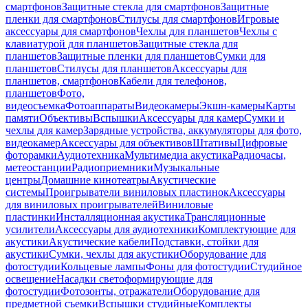
смартфонов
Защитные стекла для смартфонов
Защитные
пленки для смартфонов
Стилусы для смартфонов
Игровые
аксессуары для смартфонов
Чехлы для планшетов
Чехлы с
клавиатурой для планшетов
Защитные стекла для
планшетов
Защитные пленки для планшетов
Сумки для
планшетов
Стилусы для планшетов
Аксессуары для
планшетов, смартфонов
Кабели для телефонов,
планшетов
Фото,
видеосъемка
Фотоаппараты
Видеокамеры
Экшн-камеры
Карты
памяти
Объективы
Вспышки
Аксессуары для камер
Сумки и
чехлы для камер
Зарядные устройства, аккумуляторы для фото,
видеокамер
Аксессуары для объективов
Штативы
Цифровые
фоторамки
Аудиотехника
Мультимедиа акустика
Радиочасы,
метеостанции
Радиоприемники
Музыкальные
центры
Домашние кинотеатры
Акустические
системы
Проигрыватели виниловых пластинок
Аксессуары
для виниловых проигрывателей
Виниловые
пластинки
Инсталляционная акустика
Трансляционные
усилители
Аксессуары для аудиотехники
Комплектующие для
акустики
Акустические кабели
Подставки, стойки для
акустики
Сумки, чехлы для акустики
Оборудование для
фотостудии
Кольцевые лампы
Фоны для фотостудии
Студийное
освещение
Насадки светоформирующие для
фотостудии
Фотозонты, отражатели
Оборудование для
предметной съемки
Вспышки студийные
Комплекты