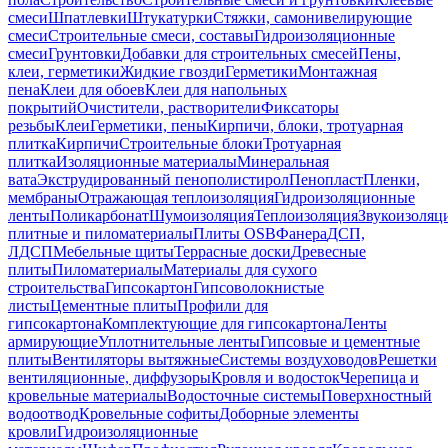
смеси
Шпатлевки
Штукатурки
Стяжки, самонивелирующие
смеси
Строительные смеси, составы
Гидроизоляционные
смеси
Грунтовки
Добавки для строительных смесей
Пены,
клеи, герметики
Жидкие гвозди
Герметики
Монтажная
пена
Клеи для обоев
Клеи для напольных
покрытий
Очистители, растворители
Фиксаторы
резьбы
Клеи
Герметики, пены
Кирпичи, блоки, тротуарная
плитка
Кирпичи
Строительные блоки
Тротуарная
плитка
Изоляционные материалы
Минеральная
вата
Экструдированный пенополистирол
Пенопласт
Пленки,
мембраны
Отражающая теплоизоляция
Гидроизоляционные
ленты
Поликарбонат
Шумоизоляция
Теплоизоляция
Звукоизоляц
плитные и пиломатериалы
Плиты OSB
Фанера
ДСП,
ЛДСП
Мебельные щиты
Террасные доски
Древесные
плиты
Пиломатериалы
Материалы для сухого
строительства
Гипсокартон
Гипсоволокнистые
листы
Цементные плиты
Профили для
гипсокартона
Комплектующие для гипсокартона
Ленты
армирующие
Уплотнительные ленты
Гипсовые и цементные
плиты
Вентиляторы вытяжные
Системы воздуховодов
Решетки
вентиляционные, диффузоры
Кровля и водосток
Черепица и
кровельные материалы
Водосточные системы
Поверхностный
водоотвод
Кровельные софиты
Доборные элементы
кровли
Гидроизоляционные