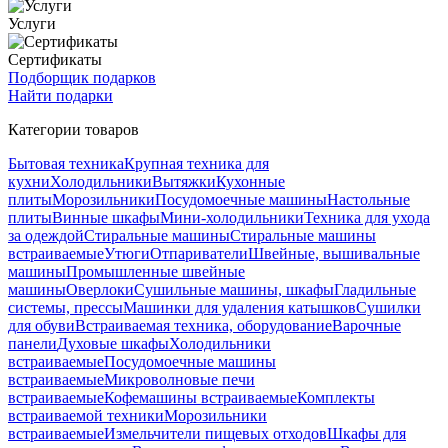
Услуги
Сертификаты
Подборщик подарков
Найти подарки
Категории товаров
Бытовая техника
Крупная техника для
кухни
Холодильники
Вытяжки
Кухонные
плиты
Морозильники
Посудомоечные машины
Настольные
плиты
Винные шкафы
Мини-холодильники
Техника для ухода
за одеждой
Стиральные машины
Стиральные машины
встраиваемые
Утюги
Отпариватели
Швейные, вышивальные
машины
Промышленные швейные
машины
Оверлоки
Сушильные машины, шкафы
Гладильные
системы, прессы
Машинки для удаления катышков
Сушилки
для обуви
Встраиваемая техника, оборудование
Варочные
панели
Духовые шкафы
Холодильники
встраиваемые
Посудомоечные машины
встраиваемые
Микроволновые печи
встраиваемые
Кофемашины встраиваемые
Комплекты
встраиваемой техники
Морозильники
встраиваемые
Измельчители пищевых отходов
Шкафы для