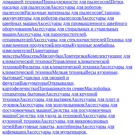
домашней техники
Принадлежности для пылесосов
Щетки,
насадки для пылесосов
Аксессуары для роботов-
пылесосов
Расходные материалы для пылесосов
Станции,
аккумуляторы для роботов-пылесосов
Аксессуары для
швейных машин
Аксессуары для промышленного швейного
оборудования
Аксессуары для стиральных и сушильных
машин
Аксессуары для пароочистителей,
отпаривателей
Аксессуары для стеклоочистителей
Техника для
измельчения продуктов
Блендеры
Кухонные комбайны,
измельчители
Планетарные
миксеры
Миксеры
Мясорубки
Ломтерезки
Комплектующие для
климатической техники
Управление климатической
техникой
Фильтры для климатической техники
Аксессуары для
климатической техники
Мелкая техника
Весы кухонные,
бытовые
Сушилки для овощей и
фруктов
Вакууматоры
Открывалки,
картофелечистки
Проращиватели семян
Маслобойки,
сепараторы бытовые
Аксессуары для крупной
техники
Аксессуары для вытяжек
Аксессуары для плит и
духовок
Аксессуары для холодильников
Аксессуары для
посудомоечных машин
Средства для посудомоечных
машин
Средства для ухода за техникой
Аксессуары для
кухонной техники
Аксессуары для микроволновых
печей
Вакуумные пакеты, контейнеры
Аксессуары для
кофемашин
Аксессуары для мультиварок,