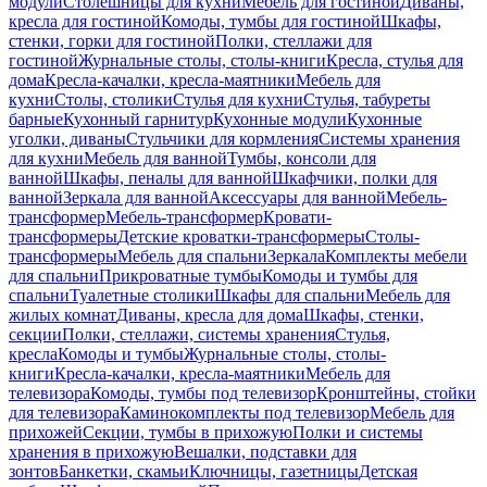
модули
Столешницы для кухни
Мебель для гостиной
Диваны,
кресла для гостиной
Комоды, тумбы для гостиной
Шкафы,
стенки, горки для гостиной
Полки, стеллажи для
гостиной
Журнальные столы, столы-книги
Кресла, стулья для
дома
Кресла-качалки, кресла-маятники
Мебель для
кухни
Столы, столики
Стулья для кухни
Стулья, табуреты
барные
Кухонный гарнитур
Кухонные модули
Кухонные
уголки, диваны
Стульчики для кормления
Системы хранения
для кухни
Мебель для ванной
Тумбы, консоли для
ванной
Шкафы, пеналы для ванной
Шкафчики, полки для
ванной
Зеркала для ванной
Аксессуары для ванной
Мебель-
трансформер
Мебель-трансформер
Кровати-
трансформеры
Детские кроватки-трансформеры
Столы-
трансформеры
Мебель для спальни
Зеркала
Комплекты мебели
для спальни
Прикроватные тумбы
Комоды и тумбы для
спальни
Туалетные столики
Шкафы для спальни
Мебель для
жилых комнат
Диваны, кресла для дома
Шкафы, стенки,
секции
Полки, стеллажи, системы хранения
Стулья,
кресла
Комоды и тумбы
Журнальные столы, столы-
книги
Кресла-качалки, кресла-маятники
Мебель для
телевизора
Комоды, тумбы под телевизор
Кронштейны, стойки
для телевизора
Каминокомплекты под телевизор
Мебель для
прихожей
Секции, тумбы в прихожую
Полки и системы
хранения в прихожую
Вешалки, подставки для
зонтов
Банкетки, скамьи
Ключницы, газетницы
Детская