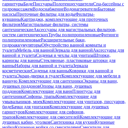
гарнитуры
Биде
Писсуары
Полотенцесушители
Спа-бассейны с
гидромассажем
Водоснабжение
Водонагреватели
Бытовые
насосы
Проточные фильтры для воды
Фильтры-
кувшины
Картриджи, комплектующие для проточных
фильтров
Магистральные фильтры, системы
сантехнические
Аксессуары для магистральных фильтров,
систем сантехнических
Трубы полипропиленовые
Фитинги
полипропиленовые
Расширительные баки,
гидроаккумуляторы
Обустройство ванной комнаты и
туалета
Мебель для ванной
Зеркала для ванной
Аксессуары для
ванной и туалета
Сиденья и чехлы для унитаза
Шторки,
карнизы для ванны
Стеклянные, пластиковые шторки для
ванны
Наборы для ванной и туалета
Зеркала
косметические
Сиденья для ванны
Коврики для ванной и
туалета
Экран-дверки в туалет
Комплектующие для мебели в
ванную
Комплектующие для сантехники
Экраны для ванн,
душевых поддонов
Опоры для ванн, душевых
поддонов
Комплектующие для ванн
Плинтусы для
сантехники
Сифоны, трапы
Комплектующие для
умывальников, моек
Комплектующие для унитазов, писсуаров,
биде
Бачки для унитазов
Комплектующие для душевых
гарнитуров
Комплектующие для сифонов,
трапов
Комплектующие для смесителей
Комплектующие для
душевых кабин, уголков
Сантехника для кухни
Кухонные
мойки
Кухонные мойки со смесителями
Смесители для