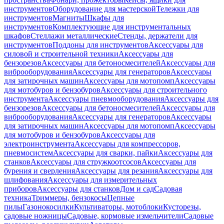
инструментов
Оборудование для мастерской
Тележки для
инструментов
Магниты
Шкафы для
инструментов
Комплектующие для инструментальных
шкафов
Стеллажи металлические
Стенды, держатели для
инструментов
Поддоны для инструментов
Аксессуары для
силовой и строительной техники
Аксессуары для
бензорезов
Аксессуары для бетоносмесителей
Аксессуары для
виброоборудования
Аксессуары для генераторов
Аксессуары
для затирочных машин
Аксессуары для мотопомп
Аксессуары
для мотобуров и бензобуров
Аксессуары для строительного
инструмента
Аксессуары пневмооборудования
Аксессуары для
бензорезов
Аксессуары для бетоносмесителей
Аксессуары для
виброоборудования
Аксессуары для генераторов
Аксессуары
для затирочных машин
Аксессуары для мотопомп
Аксессуары
для мотобуров и бензобуров
Аксессуары для
электроинструмента
Аксессуары для компрессоров,
пневмосистем
Аксессуары для сварки, пайки
Аксессуары для
станков
Аксессуары для стружкоотсосов
Аксессуары для
бурения и сверления
Аксессуары для резания
Аксессуары для
шлифования
Аксессуары для измерительных
приборов
Аксессуары для станков
Дом и сад
Садовая
техника
Триммеры, бензокосы
Цепные
пилы
Газонокосилки
Культиваторы, мотоблоки
Кусторезы,
садовые ножницы
Садовые, кормовые измельчители
Садовые