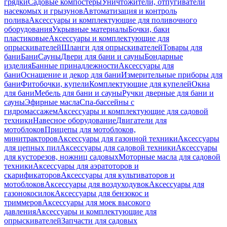
грядки
Садовые компостеры
Уничтожители, отпугиватели
насекомых и грызунов
Автоматизация и контроль
полива
Аксессуары и комплектующие для поливочного
оборудования
Укрывные материалы
Бочки, баки
пластиковые
Аксессуары и комплектующие для
опрыскивателей
Шланги для опрыскивателей
Товары для
бани
Бани
Сауны
Двери для бани и сауны
Бондарные
изделия
Банные принадлежности
Аксессуары для
бани
Оснащение и декор для бани
Измерительные приборы для
бани
Фитобочки, купели
Комплектующие для купелей
Окна
для бани
Мебель для бани и сауны
Ручки дверные для бани и
сауны
Эфирные масла
Спа-бассейны с
гидромассажем
Аксессуары и комплектующие для садовой
техники
Навесное оборудование
Двигатели для
мотоблоков
Прицепы для мотоблоков,
минитракторов
Аксессуары для газонной техники
Аксессуары
для цепных пил
Аксессуары для садовой техники
Аксессуары
для кусторезов, ножниц садовых
Моторные масла для садовой
техники
Аксессуары для аэратоторов и
скарификаторов
Аксессуары для культиваторов и
мотоблоков
Аксессуары для воздуходувок
Аксессуары для
газонокосилок
Аксессуары для бензокос и
триммеров
Аксессуары для моек высокого
давления
Аксессуары и комплектующие для
опрыскивателей
Запчасти для садовых