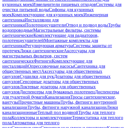
кухонных моек
Измельчители пищевых отходов
Системы для
очистки питьевой воды
Сифоны для кухонных
моек
Комплектующие для кухонных моек
Инженерная
сантехника
Инсталляции для
сантехники
Полотенцесушители
Отвод и подвод воды
Трубы
водопроводные
Магистральные фильтры, системы
сантехнические
Комплектующие для радиаторов,
полотенцесушителей
Монтажные комплекты для
сантехники
Регулирующая арматура
Системы защиты от
протечек
Люки сантехнические
Аксессуары для
магистральных фильтров, систем
сантехнических
Фитинги
Комплектующие для
инсталляций
Опрессовочные насосы
Сантехника для
общественных мест
Аксессуары для общественных
санузлов
Сушилки для рук
Дозаторы для общественных
санузлов
Сенсорные дозаторы для общественных
санузлов
Локтевые дозаторы для общественных
санузлов
Диспенсеры для бумажных полотенец
Диспенсеры
для туалетной бумаги
Канализация
Тросы сантехнические,
вантузы
Прочистные машины
Трубы, фитинги внутренней
канализации
Трубы, фитинги наружной канализации
Люки
канализационные
Теплый пол водяной
Трубы для теплого
пола
Коллекторы и комплектующие
Термостатика для теплого
пола
Автоматика для теплого
пола
Строительство
Строительные смеси и грунтовки
Клеевые