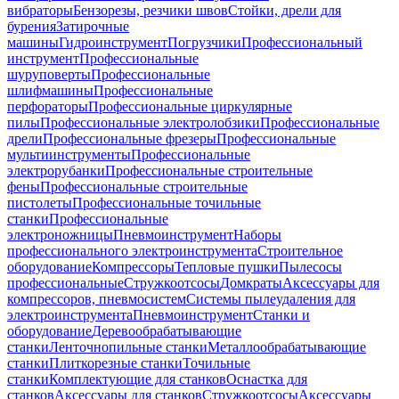
вибраторы
Бензорезы, резчики швов
Стойки, дрели для
бурения
Затирочные
машины
Гидроинструмент
Погрузчики
Профессиональный
инструмент
Профессиональные
шуруповерты
Профессиональные
шлифмашины
Профессиональные
перфораторы
Профессиональные циркулярные
пилы
Профессиональные электролобзики
Профессиональные
дрели
Профессиональные фрезеры
Профессиональные
мультиинструменты
Профессиональные
электрорубанки
Профессиональные строительные
фены
Профессиональные строительные
пистолеты
Профессиональные точильные
станки
Профессиональные
электроножницы
Пневмоинструмент
Наборы
профессионального электроинструмента
Строительное
оборудование
Компрессоры
Тепловые пушки
Пылесосы
профессиональные
Стружкоотсосы
Домкраты
Аксессуары для
компрессоров, пневмосистем
Системы пылеудаления для
электроинструмента
Пневмоинструмент
Станки и
оборудование
Деревообрабатывающие
станки
Ленточнопильные станки
Металлообрабатывающие
станки
Плиткорезные станки
Точильные
станки
Комплектующие для станков
Оснастка для
станков
Аксессуары для станков
Стружкоотсосы
Аксессуары