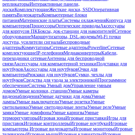
репликаторы
Интерактивные панели,
доски
Комплектующие
Жесткие диски, SSD
Оперативная
память
Видеокарты
Компьютерные блоки
питания
Материнские платы
Системы охлаждения
Корпуса для
компьютеров
Процессоры
Оптические приводы
Аксессуары
для корпусов ПК
Боксы, док-станции для накопителей
Сетевое
оборудование
Маршрутизаторы, DSL-модемы
Wi-Fi точки
доступа, усилители сигнала
Беспроводные
адаптеры
Коммутаторы
Сетевые адаптеры
Powerline
Сетевые
комплектующие
IP-телефония
Медиаконвертеры
Кабели,
переходники сетевые
Антенны для беспроводной
связи
Аксессуары для компьютерной техники
Подставки для
ноутбуков
Аксессуары для ноутбуков
Очки для
компьютера
Рюкзаки для ноутбуков
Сумки, чехлы для
ноутбуков
Средства для ухода за электроникой
Программное
обеспечение
Система Умный дом
Управление умным
домом
Умные колонки, станции
Умные камеры
видеонаблюдения
Умные датчики для дома
Умные
лампы
Умные выключатели
Умные розетки
Умные
светильники
Умные светодиодные ленты
Умные реле
Умные
замки
Умные домофоны
Умные карнизы
Умные
терморегуляторы
Игровая зона
Игровые приставки
Игры для
приставок
Игровые контроллеры
Игровые ноутбуки
Игровые
компьютеры
Игровые видеокарты
Игровые мониторы
Игровые
телевизоры
Игровые мыши
Игровые клавиатуры
Игровые