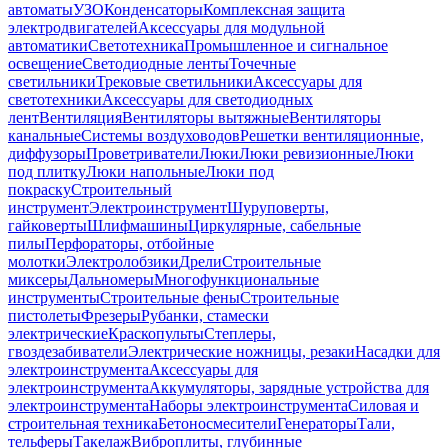
автоматы
УЗО
Конденсаторы
Комплексная защита
электродвигателей
Аксессуары для модульной
автоматики
Светотехника
Промышленное и сигнальное
освещение
Светодиодные ленты
Точечные
светильники
Трековые светильники
Аксессуары для
светотехники
Аксессуары для светодиодных
лент
Вентиляция
Вентиляторы вытяжные
Вентиляторы
канальные
Системы воздуховодов
Решетки вентиляционные,
диффузоры
Проветриватели
Люки
Люки ревизионные
Люки
под плитку
Люки напольные
Люки под
покраску
Строительный
инструмент
Электроинструмент
Шуруповерты,
гайковерты
Шлифмашины
Циркулярные, сабельные
пилы
Перфораторы, отбойные
молотки
Электролобзики
Дрели
Строительные
миксеры
Дальномеры
Многофункциональные
инструменты
Строительные фены
Строительные
пистолеты
Фрезеры
Рубанки, стамески
электрические
Краскопульты
Степлеры,
гвоздезабиватели
Электрические ножницы, резаки
Насадки для
электроинструмента
Аксессуары для
электроинструмента
Аккумуляторы, зарядные устройства для
электроинструмента
Наборы электроинструмента
Силовая и
строительная техника
Бетоносмесители
Генераторы
Тали,
тельферы
Такелаж
Виброплиты, глубинные