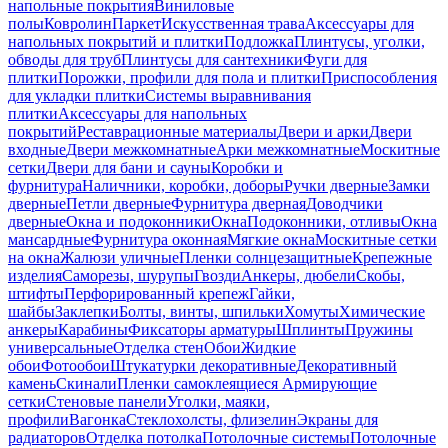
напольные покрытия
Виниловые
полы
Ковролин
Паркет
Искусственная трава
Аксессуары для
напольных покрытий и плитки
Подложка
Плинтусы, уголки,
обводы для труб
Плинтусы для сантехники
Фуги для
плитки
Порожки, профили для пола и плитки
Приспособления
для укладки плитки
Системы выравнивания
плитки
Аксессуары для напольных
покрытий
Реставрационные материалы
Двери и арки
Двери
входные
Двери межкомнатные
Арки межкомнатные
Москитные
сетки
Двери для бани и сауны
Коробки и
фурнитура
Наличники, коробки, доборы
Ручки дверные
Замки
дверные
Петли дверные
Фурнитура дверная
Доводчики
дверные
Окна и подоконники
Окна
Подоконники, отливы
Окна
мансардные
Фурнитура оконная
Мягкие окна
Москитные сетки
на окна
Жалюзи уличные
Пленки солнцезащитные
Крепежные
изделия
Саморезы, шурупы
Гвозди
Анкеры, дюбели
Скобы,
штифты
Перфорированный крепеж
Гайки,
шайбы
Заклепки
Болты, винты, шпильки
Хомуты
Химические
анкеры
Карабины
Фиксаторы арматуры
Шплинты
Пружины
универсальные
Отделка стен
Обои
Жидкие
обои
Фотообои
Штукатурки декоративные
Декоративный
камень
Скинали
Пленки самоклеящиеся
Армирующие
сетки
Стеновые панели
Уголки, маяки,
профили
Вагонка
Стеклохолсты, флизелин
Экраны для
радиаторов
Отделка потолка
Потолочные системы
Потолочные