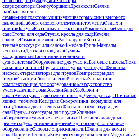
пылесосы, воздуходувки
Аэраторы,
скарификаторы
Снегоуборщики
Дровоколы
Сеялки,
разбрасыватели
семян
Минитракторы
Миникультиваторы
Мойки высокого
давления
Наборы садового электроинструмента
Отдых и
пикник
Батуты
Бассейны
Спа-бассейны
Комплекты мебели для
сада
Столы для сада
Стулья, кресла для сада
Качели
садовые
Гамаки, шезлонги
Раскладушки
Зонты,
тенты
Аксессуары для садовой мебели
Грили
Мангалы,
коптильни
Детская площадка
Сумки-
холодильники
Портативные колонки и
аудиосистемы
Оборудование для участка
Бытовые насосы
Люки
канализационные
Пруды, аксессуары для прудов
Фильтры,
насосы, стерилизаторы для прудов
Компрессоры для
прудов
Станции биологической очистки
Запчасти и
комплектующие для оборудования
Благоустройство
участка
Дачные дома
Беседки
Бани
Хозблоки и
сараи
Аксессуары для озеленения сада
Декор для сада
Почтовые
ящики, таблички
Козырьки
Скворечники, кормушки для
птиц
Домики для насекомых
Фонтаны, скульптуры для
сада
Пруды, аксессуары для прудов
Уличные
обогреватели
Уличные светильники
Противогололедные
реагенты
Декоративный щебень
Сад и огород
Поливочное
оборудование
Садовые опрыскиватели
Шланги для дома и
сада
Парники
Теплицы
Комплектующие для теплиц
Модульные