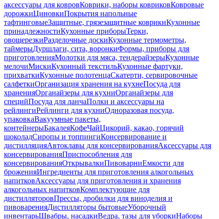
аксессуары для ковров
Коврики, наборы ковриков
Ковровые
дорожки
Циновки
Покрытия напольные
тафтинговые
Защитные, грязезащитные коврики
Кухонные
принадлежности
Кухонные приборы
Терки,
овощерезки
Разделочные доски
Кухонные термометры,
таймеры
Дуршлаги, сита, воронки
Формы, приборы для
приготовления
Молотки для мяса, тендерайзеры
Кухонные
мелочи
Миски
Кухонный текстиль
Кухонные фартуки,
прихватки
Кухонные полотенца
Скатерти, сервировочные
салфетки
Организация хранения на кухне
Посуда для
хранения
Органайзеры для кухни
Органайзеры для
специй
Посуда для ланча
Полки и аксессуары на
рейлинги
Рейлинги для кухни
Одноразовая посуда,
упаковка
Вакуумные пакеты,
контейнеры
Бакалея
Кофе
Чай
Цикорий, какао, горячий
шоколад
Сиропы и топпинги
Консервирование и
дистилляция
Автоклавы для консервирования
Аксессуары для
консервирования
Приспособления для
консервирования
Открывалки
Пивоварни
Емкости для
брожения
Ингредиенты для приготовления алкогольных
напитков
Аксессуары для приготовления и хранения
алкогольных напитков
Комплектующие для
дистилляторов
Прессы, дробилки для виноделия и
пивоварения
Дистилляторы бытовые
Уборочный
инвентарь
Швабры, насадки
Ведра, тазы для уборки
Наборы