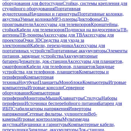
оборудования для фотостудии
Стойки, системы крепления для
студийного оборудования
Портативная
аудиотехника
Наушники и гарнитуры
Портативные колонки,
акустика
Умные колонки
MP3-плееры
Диктофоны
CD-
проигрыватели
Аксессуары для телевизоров
Кронштейны,
стойки
Кабели для телевизоров
Подписки на видеосервисы
ТВ-
антенны
ТВ-тюнеры
Аксессуары для ТВ
Аксессуары для
проектора
Очки 3D
Средства для ухода за
электроникой
Кабели, переходники
Аксессуары для
портативных устройств
Портативные аккумуляторы
Элементы
питания, зарядные устройства
Аккумуляторные
батареи
Держатели, док-станции
Аксессуары для планшетов,
смартфонов
Кабели для телефонов, планшетов
Зарядные
устройства для телефонов, планшетов
Компьютеры и
периферия
Компьютерная
техника
Ноутбуки
Планшеты
Моноблоки
Компьютеры
Игровые
компьютеры
Игровые консоли
Серверное
оборудование
Компьютерная
периферия
Мониторы
Мыши
Клавиатуры
Стилусы
Наборы
периферии
Источники бесперебойного питания
Батареи для
ИБП
Стабилизаторы напряжения
Инверторы
напряжения
Сетевые фильтры, удлинители
Веб-
камеры
Игровые контроллеры
Мультимедиа
акустика
Наушники и гарнитуры
Компьютерные кабели,
переходники
Зарядные, аккумуляторы
Док-станции,