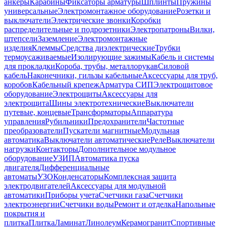
анкеры
Карабины
Фиксаторы арматуры
Шплинты
Пружины
универсальные
Электромонтажное оборудование
Розетки и
выключатели
Электрические звонки
Коробки
распределительные и подрозетники
Электропатроны
Вилки,
штепсели
Заземление
Электромонтажные
изделия
Клеммы
Средства диэлектрические
Трубки
термоусаживаемые
Изолирующие зажимы
Кабель и системы
для прокладки
Короба, трубы, металлорукав
Силовой
кабель
Наконечники, гильзы кабельные
Аксессуары для труб,
коробов
Кабельный крепеж
Арматура СИП
Электрощитовое
оборудование
Электрощиты
Аксессуары для
электрощита
Шины электротехнические
Выключатели
путевые, концевые
Трансформаторы
Аппаратура
управления
Рубильники
Предохранители
Частотные
преобразователи
Пускатели магнитные
Модульная
автоматика
Выключатели автоматические
Реле
Выключатели
нагрузки
Контакторы
Дополнительное модульное
оборудование
УЗИП
Автоматика пуска
двигателя
Дифференциальные
автоматы
УЗО
Конденсаторы
Комплексная защита
электродвигателей
Аксессуары для модульной
автоматики
Приборы учета
Счетчики газа
Счетчики
электроэнергии
Счетчики воды
Ремонт и отделка
Напольные
покрытия и
плитка
Плитка
Ламинат
Линолеум
Керамогранит
Спортивные