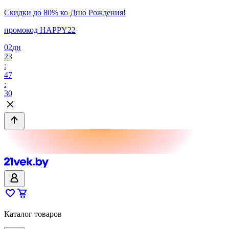
Скидки до 80% ко Дню Рождения!
промокод HAPPY22
02
дн
23
:
47
:
30
Каталог товаров