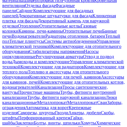
материалы
Шифер
Профнастил
Рулонная кровля
Кровельная
вентиляция
Отделка фасада
Фасадные
панели
Сайдинг
Комплектующие для фасадных
панелей
Декоративные штукатурки для фасада
Клинкерная
плитка для фасада
Декоративный камень для наружной
отделки
Отопление
Отопительные котлы
Газовые
колонки
Камины, печи-камины
Отопительные печи
Банные
печи
Водонагреватели
Радиаторы отопления, батареи
Теплый
пол
Теплые плинтусы
Системы антиобледенения
Управление
климатической техникой
Комплектующие для отопительного
оборудования
Стабилизаторы напряжения
Насосы
циркуляционные
Регулирующая арматура
Отвод и подвод
воды
Дымоходы и комплектующие
Управление климатической
техникой
Комплектующие для радиаторов
Комплектующие для
теплого пола
Топливо и аксессуары для отопительного
оборудования
Комплектующие для печей, каминов
Аксессуары
для каминов, печей
Комплектующие для отопительных котлов,
водонагревателей
Канализация
Тросы сантехнические,
вантузы
Прочистные машины
Трубы, фитинги внутренней
канализации
Трубы, фитинги наружной канализации
Люки
канализационные
Металлопрокат
Металлопрокат
Сваи
Заборы,
ограждения
Автоматика для ворот
Крепежные
изделия
Саморезы, шурупы
Гвозди
Анкеры, дюбели
Скобы,
штифты
Перфорированный крепеж
Гайки,
шайбы
Заклепки
Болты, винты, шпильки
Хомуты
Химические