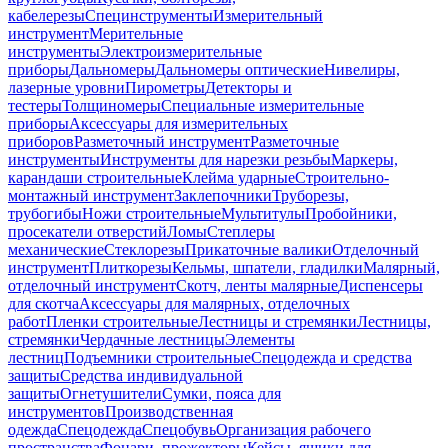
кабелерезы
Специнструменты
Измерительный
инструмент
Мерительные
инструменты
Электроизмерительные
приборы
Дальномеры
Дальномеры оптические
Нивелиры,
лазерные уровни
Пирометры
Детекторы и
тестеры
Толщиномеры
Специальные измерительные
приборы
Аксессуары для измерительных
приборов
Разметочный инструмент
Разметочные
инструменты
Инструменты для нарезки резьбы
Маркеры,
карандаши строительные
Клейма ударные
Строительно-
монтажный инструмент
Заклепочники
Труборезы,
трубогибы
Ножи строительные
Мультитулы
Пробойники,
просекатели отверстий
Ломы
Степлеры
механические
Стеклорезы
Прикаточные валики
Отделочный
инструмент
Плиткорезы
Кельмы, шпатели, гладилки
Малярный,
отделочный инструмент
Скотч, ленты малярные
Диспенсеры
для скотча
Аксессуары для малярных, отделочных
работ
Пленки строительные
Лестницы и стремянки
Лестницы,
стремянки
Чердачные лестницы
Элементы
лестниц
Подъемники строительные
Спецодежда и средства
защиты
Средства индивидуальной
защиты
Огнетушители
Сумки, пояса для
инструментов
Производственная
одежда
Спецодежда
Спецобувь
Организация рабочего
пространства
Фонари, прожекторы
Кейсы, ящики для