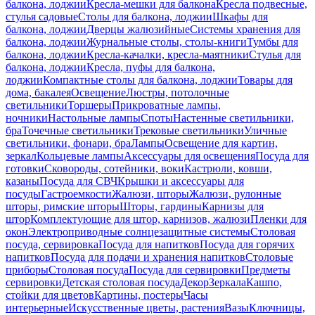
балкона, лоджии
Кресла-мешки для балкона
Кресла подвесные,
стулья садовые
Столы для балкона, лоджии
Шкафы для
балкона, лоджии
Дверцы жалюзийные
Системы хранения для
балкона, лоджии
Журнальные столы, столы-книги
Тумбы для
балкона, лоджии
Кресла-качалки, кресла-маятники
Стулья для
балкона, лоджии
Кресла, пуфы для балкона,
лоджии
Компактные столы для балкона, лоджии
Товары для
дома, бакалея
Освещение
Люстры, потолочные
светильники
Торшеры
Прикроватные лампы,
ночники
Настольные лампы
Споты
Настенные светильники,
бра
Точечные светильники
Трековые светильники
Уличные
светильники, фонари, бра
Лампы
Освещение для картин,
зеркал
Кольцевые лампы
Аксессуары для освещения
Посуда для
готовки
Сковороды, сотейники, воки
Кастрюли, ковши,
казаны
Посуда для СВЧ
Крышки и аксессуары для
посуды
Гастроемкости
Жалюзи, шторы
Жалюзи, рулонные
шторы, римские шторы
Шторы, гардины
Карнизы для
штор
Комплектующие для штор, карнизов, жалюзи
Пленки для
окон
Электроприводные солнцезащитные системы
Столовая
посуда, сервировка
Посуда для напитков
Посуда для горячих
напитков
Посуда для подачи и хранения напитков
Столовые
приборы
Столовая посуда
Посуда для сервировки
Предметы
сервировки
Детская столовая посуда
Декор
Зеркала
Кашпо,
стойки для цветов
Картины, постеры
Часы
интерьерные
Искусственные цветы, растения
Вазы
Ключницы,