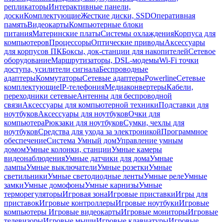
репликаторы
Интерактивные панели,
доски
Комплектующие
Жесткие диски, SSD
Оперативная
память
Видеокарты
Компьютерные блоки
питания
Материнские платы
Системы охлаждения
Корпуса для
компьютеров
Процессоры
Оптические приводы
Аксессуары
для корпусов ПК
Боксы, док-станции для накопителей
Сетевое
оборудование
Маршрутизаторы, DSL-модемы
Wi-Fi точки
доступа, усилители сигнала
Беспроводные
адаптеры
Коммутаторы
Сетевые адаптеры
Powerline
Сетевые
комплектующие
IP-телефония
Медиаконвертеры
Кабели,
переходники сетевые
Антенны для беспроводной
связи
Аксессуары для компьютерной техники
Подставки для
ноутбуков
Аксессуары для ноутбуков
Очки для
компьютера
Рюкзаки для ноутбуков
Сумки, чехлы для
ноутбуков
Средства для ухода за электроникой
Программное
обеспечение
Система Умный дом
Управление умным
домом
Умные колонки, станции
Умные камеры
видеонаблюдения
Умные датчики для дома
Умные
лампы
Умные выключатели
Умные розетки
Умные
светильники
Умные светодиодные ленты
Умные реле
Умные
замки
Умные домофоны
Умные карнизы
Умные
терморегуляторы
Игровая зона
Игровые приставки
Игры для
приставок
Игровые контроллеры
Игровые ноутбуки
Игровые
компьютеры
Игровые видеокарты
Игровые мониторы
Игровые
телевизоры
Игровые мыши
Игровые клавиатуры
Игровые