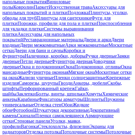
напольные покрытия
Виниловые
полы
Ковролин
Паркет
Искусственная трава
Аксессуары для
напольных покрытий и плитки
Подложка
Плинтусы, уголки,
обводы для труб
Плинтусы для сантехники
Фуги для
плитки
Порожки, профили для пола и плитки
Приспособления
для укладки плитки
Системы выравнивания
плитки
Аксессуары для напольных
покрытий
Реставрационные материалы
Двери и арки
Двери
входные
Двери межкомнатные
Арки межкомнатные
Москитные
сетки
Двери для бани и сауны
Коробки и
фурнитура
Наличники, коробки, доборы
Ручки дверные
Замки
дверные
Петли дверные
Фурнитура дверная
Доводчики
дверные
Окна и подоконники
Окна
Подоконники, отливы
Окна
мансардные
Фурнитура оконная
Мягкие окна
Москитные сетки
на окна
Жалюзи уличные
Пленки солнцезащитные
Крепежные
изделия
Саморезы, шурупы
Гвозди
Анкеры, дюбели
Скобы,
штифты
Перфорированный крепеж
Гайки,
шайбы
Заклепки
Болты, винты, шпильки
Хомуты
Химические
анкеры
Карабины
Фиксаторы арматуры
Шплинты
Пружины
универсальные
Отделка стен
Обои
Жидкие
обои
Фотообои
Штукатурки декоративные
Декоративный
камень
Скинали
Пленки самоклеящиеся
Армирующие
сетки
Стеновые панели
Уголки, маяки,
профили
Вагонка
Стеклохолсты, флизелин
Экраны для
радиаторов
Отделка потолка
Потолочные системы
Потолочные