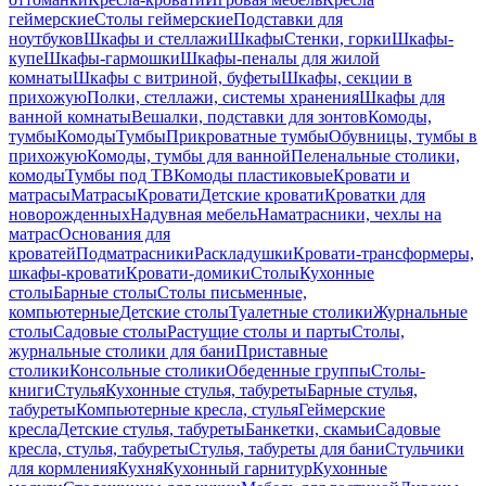
геймерские
Столы геймерские
Подставки для
ноутбуков
Шкафы и стеллажи
Шкафы
Стенки, горки
Шкафы-
купе
Шкафы-гармошки
Шкафы-пеналы для жилой
комнаты
Шкафы с витриной, буфеты
Шкафы, секции в
прихожую
Полки, стеллажи, системы хранения
Шкафы для
ванной комнаты
Вешалки, подставки для зонтов
Комоды,
тумбы
Комоды
Тумбы
Прикроватные тумбы
Обувницы, тумбы в
прихожую
Комоды, тумбы для ванной
Пеленальные столики,
комоды
Тумбы под ТВ
Комоды пластиковые
Кровати и
матрасы
Матрасы
Кровати
Детские кровати
Кроватки для
новорожденных
Надувная мебель
Наматрасники, чехлы на
матрас
Основания для
кроватей
Подматрасники
Раскладушки
Кровати-трансформеры,
шкафы-кровати
Кровати-домики
Столы
Кухонные
столы
Барные столы
Столы письменные,
компьютерные
Детские столы
Туалетные столики
Журнальные
столы
Садовые столы
Растущие столы и парты
Столы,
журнальные столики для бани
Приставные
столики
Консольные столики
Обеденные группы
Столы-
книги
Стулья
Кухонные стулья, табуреты
Барные стулья,
табуреты
Компьютерные кресла, стулья
Геймерские
кресла
Детские стулья, табуреты
Банкетки, скамьи
Садовые
кресла, стулья, табуреты
Стулья, табуреты для бани
Стульчики
для кормления
Кухня
Кухонный гарнитур
Кухонные