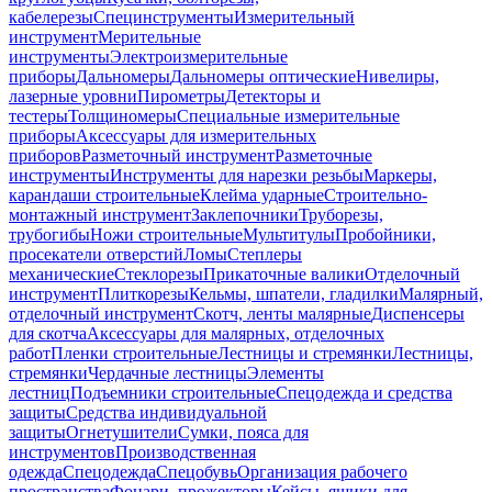
кабелерезы
Специнструменты
Измерительный
инструмент
Мерительные
инструменты
Электроизмерительные
приборы
Дальномеры
Дальномеры оптические
Нивелиры,
лазерные уровни
Пирометры
Детекторы и
тестеры
Толщиномеры
Специальные измерительные
приборы
Аксессуары для измерительных
приборов
Разметочный инструмент
Разметочные
инструменты
Инструменты для нарезки резьбы
Маркеры,
карандаши строительные
Клейма ударные
Строительно-
монтажный инструмент
Заклепочники
Труборезы,
трубогибы
Ножи строительные
Мультитулы
Пробойники,
просекатели отверстий
Ломы
Степлеры
механические
Стеклорезы
Прикаточные валики
Отделочный
инструмент
Плиткорезы
Кельмы, шпатели, гладилки
Малярный,
отделочный инструмент
Скотч, ленты малярные
Диспенсеры
для скотча
Аксессуары для малярных, отделочных
работ
Пленки строительные
Лестницы и стремянки
Лестницы,
стремянки
Чердачные лестницы
Элементы
лестниц
Подъемники строительные
Спецодежда и средства
защиты
Средства индивидуальной
защиты
Огнетушители
Сумки, пояса для
инструментов
Производственная
одежда
Спецодежда
Спецобувь
Организация рабочего
пространства
Фонари, прожекторы
Кейсы, ящики для