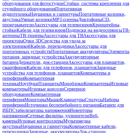
оборудования для фотостудии
Стойки, системы крепления для
студийного оборудования
Портативная
аудиотехника
Наушники и гарнитуры
Портативные колонки,
акустика
Умные колонки
MP3-плееры
Диктофоны
CD-
проигрыватели
Аксессуары для телевизоров
Кронштейны,
стойки
Кабели для телевизоров
Подписки на видеосервисы
ТВ-
антенны
ТВ-тюнеры
Аксессуары для ТВ
Аксессуары для
проектора
Очки 3D
Средства для ухода за
электроникой
Кабели, переходники
Аксессуары для
портативных устройств
Портативные аккумуляторы
Элементы
питания, зарядные устройства
Аккумуляторные
батареи
Держатели, док-станции
Аксессуары для планшетов,
смартфонов
Кабели для телефонов, планшетов
Зарядные
устройства для телефонов, планшетов
Компьютеры и
периферия
Компьютерная
техника
Ноутбуки
Планшеты
Моноблоки
Компьютеры
Игровые
компьютеры
Игровые консоли
Серверное
оборудование
Компьютерная
периферия
Мониторы
Мыши
Клавиатуры
Стилусы
Наборы
периферии
Источники бесперебойного питания
Батареи для
ИБП
Стабилизаторы напряжения
Инверторы
напряжения
Сетевые фильтры, удлинители
Веб-
камеры
Игровые контроллеры
Мультимедиа
акустика
Наушники и гарнитуры
Компьютерные кабели,
переходники
Зарядные, аккумуляторы
Док-станции,