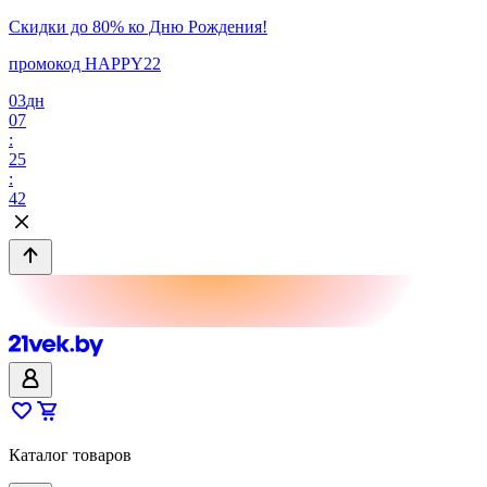
Скидки до 80% ко Дню Рождения!
промокод HAPPY22
03
дн
07
:
25
:
42
Каталог товаров