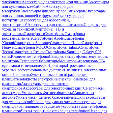
хлебопечек
Аксессуары для тостеров, сэндвичниц
Аксессуары
для кухонных комбайнов
Аксессуары для
мясорубок
Аксессуары для блендеров, миксеров
Аксессуары
для сушилок овощей и фруктов
Аксессуары для
йогуртниц
Аксессуары для аэрогрилей,
электрогрилей
Аксессуары для соковыжималок
Средства для
ухода за техникой
Смартфоны, ТВ и
электроника
Смартфоны
Смартфоны
Смартфоны
восстановленные
Смартфоны Apple
Смартфоны
Xiaomi
Смартфоны Samsung
Смартфоны Honor
Смартфоны
Huawei
Смартфоны POCO
Смартфоны Infinix
Смартфоны
Tecno
Смартфоны Realme
Смартфоны Samsung Galaxy S26
series
Кнопочные телефоны
Складные смартфоны
Телевизоры,
мониторы
Телевизоры
Мониторы
Мониторы-телевизоры
ТВ-
приставки и медиаплееры
Проекторы
Проекционные
экраны
Профессиональные дисплеи
Планшеты, электронные
книги
Планшеты
Электронные книги
Графические
планшеты
Блокноты электронные
Чехлы, бамперы для
планшетов
Аксессуары для планшетов,
смартфонов
Аксессуары для электронных книг
Смарт-часы,
аксессуары
Умные часы
Фитнес-браслеты
Умные часы
детские
Умные часы, фитнес-браслеты
Ремешки, аксессуары
для умных часов
Кабели для умных часов
Аксессуары для
смартфонов, планшетов
Зарядные устройства для телефонов,
планшетов
Чехлы, защитные стекла для телефонов
Чехлы для