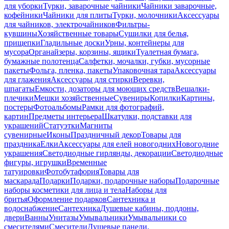
для уборки
Турки, заварочные чайники
Чайники заварочные,
кофейники
Чайники для плиты
Турки, молочники
Аксессуары
для чайников, электрочайников
Фильтры-
кувшины
Хозяйственные товары
Сушилки для белья,
прищепки
Гладильные доски
Урны, контейнеры для
мусора
Органайзеры, корзины, ящики
Туалетная бумага,
бумажные полотенца
Салфетки, мочалки, губки, мусорные
пакеты
Фольга, пленка, пакеты
Упаковочная тара
Аксессуары
для глажения
Аксессуары для стирки
Веревки,
шпагаты
Емкости, дозаторы для моющих средств
Вешалки-
плечики
Мешки хозяйственные
Сувениры
Копилки
Картины,
постеры
Фотоальбомы
Рамки для фотографий,
картин
Предметы интерьера
Шкатулки, подставки для
украшений
Статуэтки
Магниты
сувенирные
Иконы
Праздничный декор
Товары для
праздника
Елки
Аксессуары для елей новогодних
Новогодние
украшения
Светодиодные гирлянды, декорации
Светодиодные
фигуры, игрушки
Временные
татуировки
Фотобутафория
Товары для
маскарада
Подарки
Подарки, подарочные наборы
Подарочные
наборы косметики для лица и тела
Наборы для
бритья
Оформление подарков
Сантехника и
водоснабжение
Сантехника
Душевые кабины, поддоны,
двери
Ванны
Унитазы
Умывальники
Умывальники со
смесителями
Смесители
Душевые панели,