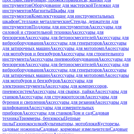
инструментов
Оборудование для мастерской
Тележки для
инструментов
Магниты
Шкафы для
инструментов
Комплектующие для инструментальных
шкафов
Стеллажи металлические
Стенды, держатели для
инструментов
Поддоны для инструментов
Аксессуары для
силовой и строительной техники
Аксессуары для
бензорезов
Аксессуары для бетоносмесителей
Аксессуары для
виброоборудования
Аксессуары для генераторов
Аксессуары
для затирочных машин
Аксессуары для мотопомп
Аксессуары
для мотобуров и бензобуров
Аксессуары для строительного
инструмента
Аксессуары пневмооборудования
Аксессуары для
бензорезов
Аксессуары для бетоносмесителей
Аксессуары для
виброоборудования
Аксессуары для генераторов
Аксессуары
для затирочных машин
Аксессуары для мотопомп
Аксессуары
для мотобуров и бензобуров
Аксессуары для
электроинструмента
Аксессуары для компрессоров,
пневмосистем
Аксессуары для сварки, пайки
Аксессуары для
станков
Аксессуары для стружкоотсосов
Аксессуары для
бурения и сверления
Аксессуары для резания
Аксессуары для
шлифования
Аксессуары для измерительных
приборов
Аксессуары для станков
Дом и сад
Садовая
техника
Триммеры, бензокосы
Цепные
пилы
Газонокосилки
Культиваторы, мотоблоки
Кусторезы,
садовые ножницы
Садовые, кормовые измельчители
Садовые