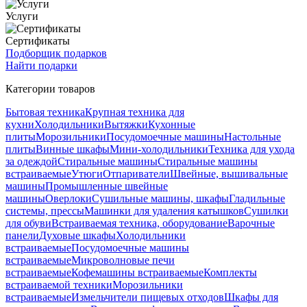
Услуги
Сертификаты
Подборщик подарков
Найти подарки
Категории товаров
Бытовая техника
Крупная техника для
кухни
Холодильники
Вытяжки
Кухонные
плиты
Морозильники
Посудомоечные машины
Настольные
плиты
Винные шкафы
Мини-холодильники
Техника для ухода
за одеждой
Стиральные машины
Стиральные машины
встраиваемые
Утюги
Отпариватели
Швейные, вышивальные
машины
Промышленные швейные
машины
Оверлоки
Сушильные машины, шкафы
Гладильные
системы, прессы
Машинки для удаления катышков
Сушилки
для обуви
Встраиваемая техника, оборудование
Варочные
панели
Духовые шкафы
Холодильники
встраиваемые
Посудомоечные машины
встраиваемые
Микроволновые печи
встраиваемые
Кофемашины встраиваемые
Комплекты
встраиваемой техники
Морозильники
встраиваемые
Измельчители пищевых отходов
Шкафы для