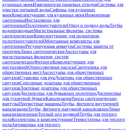
кухонных моек
Измельчители пищевых отходов
Системы для
очистки питьевой воды
Сифоны для кухонных
моек
Комплектующие для кухонных моек
Инженерная
сантехника
Инсталляции для
сантехники
Полотенцесушители
Отвод и подвод воды
Трубы
водопроводные
Магистральные фильтры, системы
сантехнические
Комплектующие для радиаторов,
полотенцесушителей
Монтажные комплекты для
сантехники
Регулирующая арматура
Системы защиты от
протечек
Люки сантехнические
Аксессуары для
магистральных фильтров, систем
сантехнических
Фитинги
Комплектующие для
инсталляций
Опрессовочные насосы
Сантехника для
общественных мест
Аксессуары для общественных
санузлов
Сушилки для рук
Дозаторы для общественных
санузлов
Сенсорные дозаторы для общественных
санузлов
Локтевые дозаторы для общественных
санузлов
Диспенсеры для бумажных полотенец
Диспенсеры
для туалетной бумаги
Канализация
Тросы сантехнические,
вантузы
Прочистные машины
Трубы, фитинги внутренней
канализации
Трубы, фитинги наружной канализации
Люки
канализационные
Теплый пол водяной
Трубы для теплого
пола
Коллекторы и комплектующие
Термостатика для теплого
пола
Автоматика для теплого
пола
Строительство
Строительные смеси и грунтовки
Клеевые