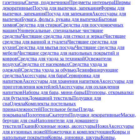
газетницы
Свечи, подсвечники
Предметы интерьера
Ширмы
декоративные
Посуда для выпечки, запекания
Формы для
выпечки, запекания
Посуда для запекания
Аксессуары для
выпечки
Бумага, фольга, рукава для выпечки
Бытовая
химия
Средства для стирки
Средства для посудомоечных
машин
Универсальные, специальные чистящие
средства
Чистящие средства для стекол и зеркал
Чистящие
средства для ванной и туалета
Чистящие средства для
кухни
Средства для мытья посуды
Чистящие средства для
мебели
Чистящие средства для напольных покрытий и
ковров
Средства для ухода за техникой
Освежители
воздуха
Средства от насекомых
Средства ухода за
одеждой
Средства ухода за обувью
Дезинфицирующие
средства
Аксессуары для бара
Сервировка для
напитков
Аксессуары для хранения напитков
Аксессуары для
приготовления коктейлей
Аксессуары для охлаждения
напитков
Наборы для бара, мини-бары
Штопоры, открывалки
для бутылок
Домашний текстиль
Подушки для
сна
Одеяла
Комплекты постельных
принадлежностей
Постельное белье
Пледы,
покрывала
Полотенца
Скатерти
Подушки декоративные
Маски,
беруши для сна
Наполнители для домашнего
текстиля
Ткани
Кухонные ножи, аксессуары
Ножи
Аксессуары
для кухонных ножей
Ножеточки и комплектующие
Ковры и
напольные покрытия
Ковры, циновки, шкуры
Ковры,