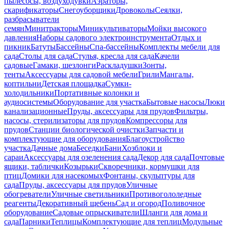
пылесосы, воздуходувки
Аэраторы,
скарификаторы
Снегоуборщики
Дровоколы
Сеялки,
разбрасыватели
семян
Минитракторы
Миникультиваторы
Мойки высокого
давления
Наборы садового электроинструмента
Отдых и
пикник
Батуты
Бассейны
Спа-бассейны
Комплекты мебели для
сада
Столы для сада
Стулья, кресла для сада
Качели
садовые
Гамаки, шезлонги
Раскладушки
Зонты,
тенты
Аксессуары для садовой мебели
Грили
Мангалы,
коптильни
Детская площадка
Сумки-
холодильники
Портативные колонки и
аудиосистемы
Оборудование для участка
Бытовые насосы
Люки
канализационные
Пруды, аксессуары для прудов
Фильтры,
насосы, стерилизаторы для прудов
Компрессоры для
прудов
Станции биологической очистки
Запчасти и
комплектующие для оборудования
Благоустройство
участка
Дачные дома
Беседки
Бани
Хозблоки и
сараи
Аксессуары для озеленения сада
Декор для сада
Почтовые
ящики, таблички
Козырьки
Скворечники, кормушки для
птиц
Домики для насекомых
Фонтаны, скульптуры для
сада
Пруды, аксессуары для прудов
Уличные
обогреватели
Уличные светильники
Противогололедные
реагенты
Декоративный щебень
Сад и огород
Поливочное
оборудование
Садовые опрыскиватели
Шланги для дома и
сада
Парники
Теплицы
Комплектующие для теплиц
Модульные