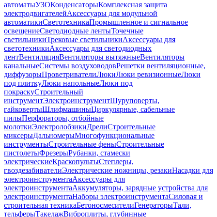
автоматы
УЗО
Конденсаторы
Комплексная защита
электродвигателей
Аксессуары для модульной
автоматики
Светотехника
Промышленное и сигнальное
освещение
Светодиодные ленты
Точечные
светильники
Трековые светильники
Аксессуары для
светотехники
Аксессуары для светодиодных
лент
Вентиляция
Вентиляторы вытяжные
Вентиляторы
канальные
Системы воздуховодов
Решетки вентиляционные,
диффузоры
Проветриватели
Люки
Люки ревизионные
Люки
под плитку
Люки напольные
Люки под
покраску
Строительный
инструмент
Электроинструмент
Шуруповерты,
гайковерты
Шлифмашины
Циркулярные, сабельные
пилы
Перфораторы, отбойные
молотки
Электролобзики
Дрели
Строительные
миксеры
Дальномеры
Многофункциональные
инструменты
Строительные фены
Строительные
пистолеты
Фрезеры
Рубанки, стамески
электрические
Краскопульты
Степлеры,
гвоздезабиватели
Электрические ножницы, резаки
Насадки для
электроинструмента
Аксессуары для
электроинструмента
Аккумуляторы, зарядные устройства для
электроинструмента
Наборы электроинструмента
Силовая и
строительная техника
Бетоносмесители
Генераторы
Тали,
тельферы
Такелаж
Виброплиты, глубинные