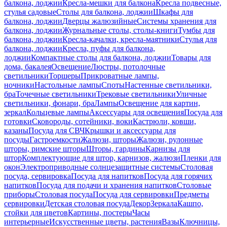
балкона, лоджии
Кресла-мешки для балкона
Кресла подвесные,
стулья садовые
Столы для балкона, лоджии
Шкафы для
балкона, лоджии
Дверцы жалюзийные
Системы хранения для
балкона, лоджии
Журнальные столы, столы-книги
Тумбы для
балкона, лоджии
Кресла-качалки, кресла-маятники
Стулья для
балкона, лоджии
Кресла, пуфы для балкона,
лоджии
Компактные столы для балкона, лоджии
Товары для
дома, бакалея
Освещение
Люстры, потолочные
светильники
Торшеры
Прикроватные лампы,
ночники
Настольные лампы
Споты
Настенные светильники,
бра
Точечные светильники
Трековые светильники
Уличные
светильники, фонари, бра
Лампы
Освещение для картин,
зеркал
Кольцевые лампы
Аксессуары для освещения
Посуда для
готовки
Сковороды, сотейники, воки
Кастрюли, ковши,
казаны
Посуда для СВЧ
Крышки и аксессуары для
посуды
Гастроемкости
Жалюзи, шторы
Жалюзи, рулонные
шторы, римские шторы
Шторы, гардины
Карнизы для
штор
Комплектующие для штор, карнизов, жалюзи
Пленки для
окон
Электроприводные солнцезащитные системы
Столовая
посуда, сервировка
Посуда для напитков
Посуда для горячих
напитков
Посуда для подачи и хранения напитков
Столовые
приборы
Столовая посуда
Посуда для сервировки
Предметы
сервировки
Детская столовая посуда
Декор
Зеркала
Кашпо,
стойки для цветов
Картины, постеры
Часы
интерьерные
Искусственные цветы, растения
Вазы
Ключницы,