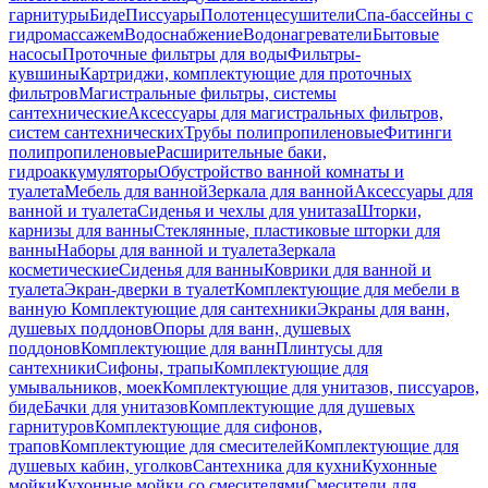
гарнитуры
Биде
Писсуары
Полотенцесушители
Спа-бассейны с
гидромассажем
Водоснабжение
Водонагреватели
Бытовые
насосы
Проточные фильтры для воды
Фильтры-
кувшины
Картриджи, комплектующие для проточных
фильтров
Магистральные фильтры, системы
сантехнические
Аксессуары для магистральных фильтров,
систем сантехнических
Трубы полипропиленовые
Фитинги
полипропиленовые
Расширительные баки,
гидроаккумуляторы
Обустройство ванной комнаты и
туалета
Мебель для ванной
Зеркала для ванной
Аксессуары для
ванной и туалета
Сиденья и чехлы для унитаза
Шторки,
карнизы для ванны
Стеклянные, пластиковые шторки для
ванны
Наборы для ванной и туалета
Зеркала
косметические
Сиденья для ванны
Коврики для ванной и
туалета
Экран-дверки в туалет
Комплектующие для мебели в
ванную
Комплектующие для сантехники
Экраны для ванн,
душевых поддонов
Опоры для ванн, душевых
поддонов
Комплектующие для ванн
Плинтусы для
сантехники
Сифоны, трапы
Комплектующие для
умывальников, моек
Комплектующие для унитазов, писсуаров,
биде
Бачки для унитазов
Комплектующие для душевых
гарнитуров
Комплектующие для сифонов,
трапов
Комплектующие для смесителей
Комплектующие для
душевых кабин, уголков
Сантехника для кухни
Кухонные
мойки
Кухонные мойки со смесителями
Смесители для