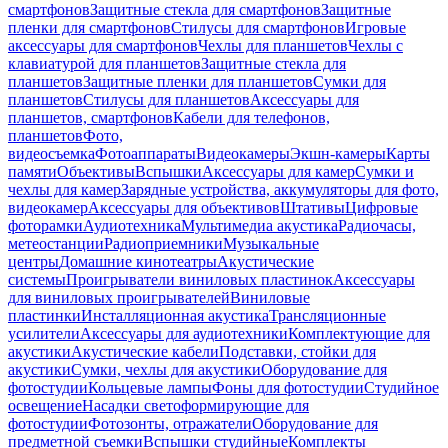
смартфонов
Защитные стекла для смартфонов
Защитные
пленки для смартфонов
Стилусы для смартфонов
Игровые
аксессуары для смартфонов
Чехлы для планшетов
Чехлы с
клавиатурой для планшетов
Защитные стекла для
планшетов
Защитные пленки для планшетов
Сумки для
планшетов
Стилусы для планшетов
Аксессуары для
планшетов, смартфонов
Кабели для телефонов,
планшетов
Фото,
видеосъемка
Фотоаппараты
Видеокамеры
Экшн-камеры
Карты
памяти
Объективы
Вспышки
Аксессуары для камер
Сумки и
чехлы для камер
Зарядные устройства, аккумуляторы для фото,
видеокамер
Аксессуары для объективов
Штативы
Цифровые
фоторамки
Аудиотехника
Мультимедиа акустика
Радиочасы,
метеостанции
Радиоприемники
Музыкальные
центры
Домашние кинотеатры
Акустические
системы
Проигрыватели виниловых пластинок
Аксессуары
для виниловых проигрывателей
Виниловые
пластинки
Инсталляционная акустика
Трансляционные
усилители
Аксессуары для аудиотехники
Комплектующие для
акустики
Акустические кабели
Подставки, стойки для
акустики
Сумки, чехлы для акустики
Оборудование для
фотостудии
Кольцевые лампы
Фоны для фотостудии
Студийное
освещение
Насадки светоформирующие для
фотостудии
Фотозонты, отражатели
Оборудование для
предметной съемки
Вспышки студийные
Комплекты