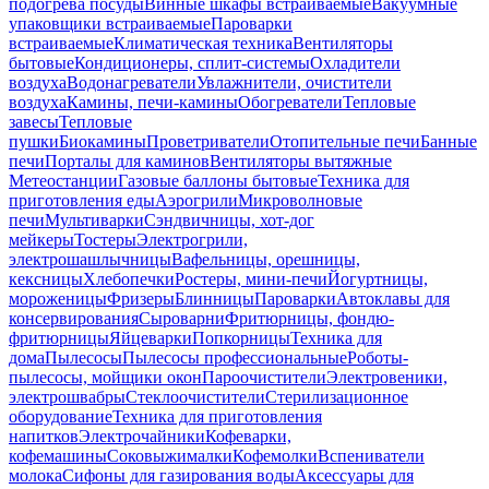
подогрева посуды
Винные шкафы встраиваемые
Вакуумные
упаковщики встраиваемые
Пароварки
встраиваемые
Климатическая техника
Вентиляторы
бытовые
Кондиционеры, сплит-системы
Охладители
воздуха
Водонагреватели
Увлажнители, очистители
воздуха
Камины, печи-камины
Обогреватели
Тепловые
завесы
Тепловые
пушки
Биокамины
Проветриватели
Отопительные печи
Банные
печи
Порталы для каминов
Вентиляторы вытяжные
Метеостанции
Газовые баллоны бытовые
Техника для
приготовления еды
Аэрогрили
Микроволновые
печи
Мультиварки
Сэндвичницы, хот-дог
мейкеры
Тостеры
Электрогрили,
электрошашлычницы
Вафельницы, орешницы,
кексницы
Хлебопечки
Ростеры, мини-печи
Йогуртницы,
мороженицы
Фризеры
Блинницы
Пароварки
Автоклавы для
консервирования
Сыроварни
Фритюрницы, фондю-
фритюрницы
Яйцеварки
Попкорницы
Техника для
дома
Пылесосы
Пылесосы профессиональные
Роботы-
пылесосы, мойщики окон
Пароочистители
Электровеники,
электрошвабры
Стеклоочистители
Стерилизационное
оборудование
Техника для приготовления
напитков
Электрочайники
Кофеварки,
кофемашины
Соковыжималки
Кофемолки
Вспениватели
молока
Сифоны для газирования воды
Аксессуары для