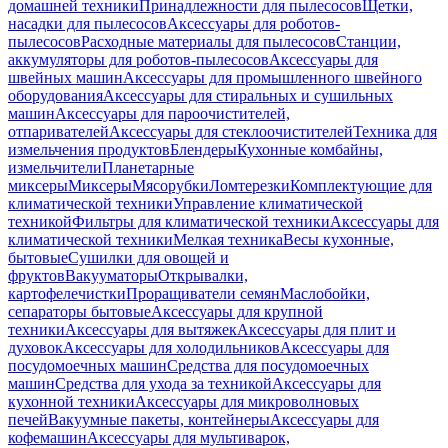
домашней техники
Принадлежности для пылесосов
Щетки,
насадки для пылесосов
Аксессуары для роботов-
пылесосов
Расходные материалы для пылесосов
Станции,
аккумуляторы для роботов-пылесосов
Аксессуары для
швейных машин
Аксессуары для промышленного швейного
оборудования
Аксессуары для стиральных и сушильных
машин
Аксессуары для пароочистителей,
отпаривателей
Аксессуары для стеклоочистителей
Техника для
измельчения продуктов
Блендеры
Кухонные комбайны,
измельчители
Планетарные
миксеры
Миксеры
Мясорубки
Ломтерезки
Комплектующие для
климатической техники
Управление климатической
техникой
Фильтры для климатической техники
Аксессуары для
климатической техники
Мелкая техника
Весы кухонные,
бытовые
Сушилки для овощей и
фруктов
Вакууматоры
Открывалки,
картофелечистки
Проращиватели семян
Маслобойки,
сепараторы бытовые
Аксессуары для крупной
техники
Аксессуары для вытяжек
Аксессуары для плит и
духовок
Аксессуары для холодильников
Аксессуары для
посудомоечных машин
Средства для посудомоечных
машин
Средства для ухода за техникой
Аксессуары для
кухонной техники
Аксессуары для микроволновых
печей
Вакуумные пакеты, контейнеры
Аксессуары для
кофемашин
Аксессуары для мультиварок,