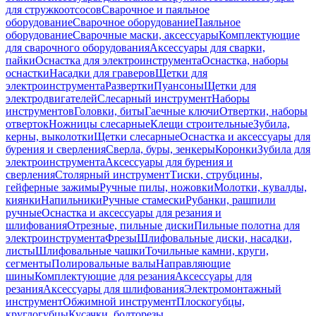
для стружкоотсосов
Сварочное и паяльное
оборудование
Сварочное оборудование
Паяльное
оборудование
Сварочные маски, аксессуары
Комплектующие
для сварочного оборудования
Аксессуары для сварки,
пайки
Оснастка для электроинструмента
Оснастка, наборы
оснастки
Насадки для граверов
Щетки для
электроинструмента
Развертки
Пуансоны
Щетки для
электродвигателей
Слесарный инструмент
Наборы
инструментов
Головки, биты
Гаечные ключи
Отвертки, наборы
отверток
Ножницы слесарные
Клещи строительные
Зубила,
керны, выколотки
Щетки слесарные
Оснастка и аксессуары для
бурения и сверления
Сверла, буры, зенкеры
Коронки
Зубила для
электроинструмента
Аксессуары для бурения и
сверления
Столярный инструмент
Тиски, струбцины,
гейферные зажимы
Ручные пилы, ножовки
Молотки, кувалды,
киянки
Напильники
Ручные стамески
Рубанки, рашпили
ручные
Оснастка и аксессуары для резания и
шлифования
Отрезные, пильные диски
Пильные полотна для
электроинструмента
Фрезы
Шлифовальные диски, насадки,
листы
Шлифовальные чашки
Точильные камни, круги,
сегменты
Полировальные валы
Направляющие
шины
Комплектующие для резания
Аксессуары для
резания
Аксессуары для шлифования
Электромонтажный
инструмент
Обжимной инструмент
Плоскогубцы,
круглогубцы
Кусачки, болторезы,