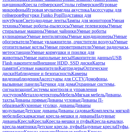
наушники
Кресла геймерские
Столы геймерские
Игровые
микрофоны
Игровая мультимедиа акустика
Аксессуары для
геймеров
Фигурки Funko Pop
Подставки для
ноутбуков
Светодиодные ленты
Лампы для мониторов
Умная
техника
Умные роботы-пылесосы
Умные телевизоры
Умные
стиральные машины
Умные чайники
Умные роботы
кулинарные
Умные вентиляторы
Умные кондиционеры
Умные
обогреватели
Умные увлажнители, очистители воздуха
Умные
отопительные котлы
Умные проветриватели
Умные радиочасы,
метеостанции
Умные кормушки и поилки для
животных
Умные напольные весы
Накопители данных
USB
Flash накопители
Внешние HDD, SSD диски
Карты
памяти
Сетевые накопители
Картридеры
Оптические
диски
Наблюдение и безопасность
Камеры
видеонаблюдения
Аксессуары для CCTV
Домофоны,
вызывные панели
Датчики для дома
Охранные системы,
сигнализации
Системы контроля и управления
доступом
Металлодетекторы
Мебель
Мягкая мебель
Диваны,
тахты
Диваны прямые
Диваны угловые
Диваны П-
образные
Кухонные уголки, диваны
Диваны
модульные
Детские диваны
Диваны садовые
Комплекты мягкой
мебели
Бескаркасные кресла-мешки и диваны
Надувные
диваны
Кресла
Кресла
Кресла-мешки и пуфы
Кресла-качалки,
кресла-маятники
Детские кресла, пуфы
Надувные кресла
Пуфы,
оттоманки
Кресла-кровати
Игровая мебель
Кресла