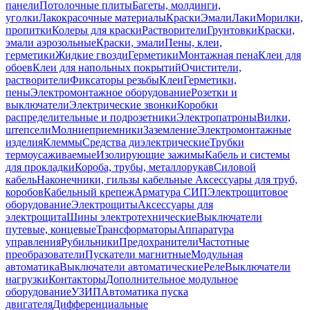
панели
Потолочные плиты
Багеты, молдинги,
уголки
Лакокрасочные материалы
Краски
Эмали
Лаки
Морилки,
пропитки
Колеры для краски
Растворители
Грунтовки
Краски,
эмали аэрозольные
Краски, эмали
Пены, клеи,
герметики
Жидкие гвозди
Герметики
Монтажная пена
Клеи для
обоев
Клеи для напольных покрытий
Очистители,
растворители
Фиксаторы резьбы
Клеи
Герметики,
пены
Электромонтажное оборудование
Розетки и
выключатели
Электрические звонки
Коробки
распределительные и подрозетники
Электропатроны
Вилки,
штепсели
Молниеприемники
Заземление
Электромонтажные
изделия
Клеммы
Средства диэлектрические
Трубки
термоусаживаемые
Изолирующие зажимы
Кабель и системы
для прокладки
Короба, трубы, металлорукав
Силовой
кабель
Наконечники, гильзы кабельные
Аксессуары для труб,
коробов
Кабельный крепеж
Арматура СИП
Электрощитовое
оборудование
Электрощиты
Аксессуары для
электрощита
Шины электротехнические
Выключатели
путевые, концевые
Трансформаторы
Аппаратура
управления
Рубильники
Предохранители
Частотные
преобразователи
Пускатели магнитные
Модульная
автоматика
Выключатели автоматические
Реле
Выключатели
нагрузки
Контакторы
Дополнительное модульное
оборудование
УЗИП
Автоматика пуска
двигателя
Дифференциальные