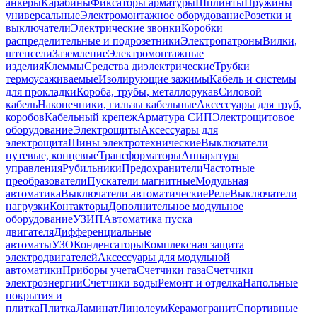
анкеры
Карабины
Фиксаторы арматуры
Шплинты
Пружины
универсальные
Электромонтажное оборудование
Розетки и
выключатели
Электрические звонки
Коробки
распределительные и подрозетники
Электропатроны
Вилки,
штепсели
Заземление
Электромонтажные
изделия
Клеммы
Средства диэлектрические
Трубки
термоусаживаемые
Изолирующие зажимы
Кабель и системы
для прокладки
Короба, трубы, металлорукав
Силовой
кабель
Наконечники, гильзы кабельные
Аксессуары для труб,
коробов
Кабельный крепеж
Арматура СИП
Электрощитовое
оборудование
Электрощиты
Аксессуары для
электрощита
Шины электротехнические
Выключатели
путевые, концевые
Трансформаторы
Аппаратура
управления
Рубильники
Предохранители
Частотные
преобразователи
Пускатели магнитные
Модульная
автоматика
Выключатели автоматические
Реле
Выключатели
нагрузки
Контакторы
Дополнительное модульное
оборудование
УЗИП
Автоматика пуска
двигателя
Дифференциальные
автоматы
УЗО
Конденсаторы
Комплексная защита
электродвигателей
Аксессуары для модульной
автоматики
Приборы учета
Счетчики газа
Счетчики
электроэнергии
Счетчики воды
Ремонт и отделка
Напольные
покрытия и
плитка
Плитка
Ламинат
Линолеум
Керамогранит
Спортивные