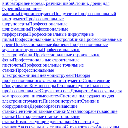
вибраторы
Бензорезы, резчики швов
Стойки, дрели для
бурения
Затирочные
машины
Гидроинструмент
Погрузчики
Профессиональный
инструмент
Профессиональные
шуруповерты
Профессиональные
шлифмашины
Профессиональные
перфораторы
Профессиональные циркулярные
пилы
Профессиональные электролобзики
Профессиональные
дрели
Профессиональные фрезеры
Профессиональные
мультиинструменты
Профессиональные
электрорубанки
Профессиональные строительные
фены
Профессиональные строительные
пистолеты
Профессиональные точильные
станки
Профессиональные
электроножницы
Пневмоинструмент
Наборы
профессионального электроинструмента
Строительное
оборудование
Компрессоры
Тепловые пушки
Пылесосы
профессиональные
Стружкоотсосы
Домкраты
Аксессуары для
компрессоров, пневмосистем
Системы пылеудаления для
электроинструмента
Пневмоинструмент
Станки и
оборудование
Деревообрабатывающие
станки
Ленточнопильные станки
Металлообрабатывающие
станки
Плиткорезные станки
Точильные
станки
Комплектующие для станков
Оснастка для
станков
Аксессуары для станков
Стружкоотсосы
Аксессуары