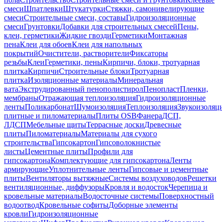
смеси
Шпатлевки
Штукатурки
Стяжки, самонивелирующие
смеси
Строительные смеси, составы
Гидроизоляционные
смеси
Грунтовки
Добавки для строительных смесей
Пены,
клеи, герметики
Жидкие гвозди
Герметики
Монтажная
пена
Клеи для обоев
Клеи для напольных
покрытий
Очистители, растворители
Фиксаторы
резьбы
Клеи
Герметики, пены
Кирпичи, блоки, тротуарная
плитка
Кирпичи
Строительные блоки
Тротуарная
плитка
Изоляционные материалы
Минеральная
вата
Экструдированный пенополистирол
Пенопласт
Пленки,
мембраны
Отражающая теплоизоляция
Гидроизоляционные
ленты
Поликарбонат
Шумоизоляция
Теплоизоляция
Звукоизоляц
плитные и пиломатериалы
Плиты OSB
Фанера
ДСП,
ЛДСП
Мебельные щиты
Террасные доски
Древесные
плиты
Пиломатериалы
Материалы для сухого
строительства
Гипсокартон
Гипсоволокнистые
листы
Цементные плиты
Профили для
гипсокартона
Комплектующие для гипсокартона
Ленты
армирующие
Уплотнительные ленты
Гипсовые и цементные
плиты
Вентиляторы вытяжные
Системы воздуховодов
Решетки
вентиляционные, диффузоры
Кровля и водосток
Черепица и
кровельные материалы
Водосточные системы
Поверхностный
водоотвод
Кровельные софиты
Доборные элементы
кровли
Гидроизоляционные