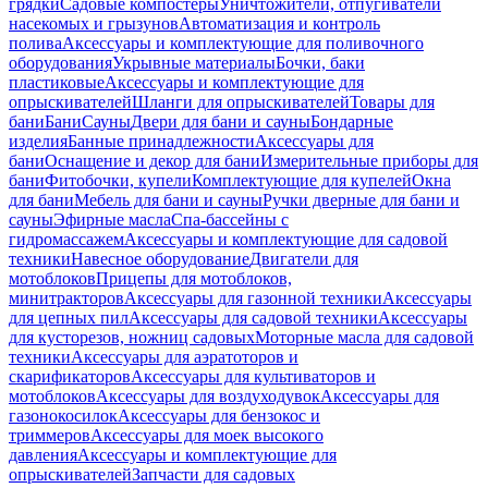
грядки
Садовые компостеры
Уничтожители, отпугиватели
насекомых и грызунов
Автоматизация и контроль
полива
Аксессуары и комплектующие для поливочного
оборудования
Укрывные материалы
Бочки, баки
пластиковые
Аксессуары и комплектующие для
опрыскивателей
Шланги для опрыскивателей
Товары для
бани
Бани
Сауны
Двери для бани и сауны
Бондарные
изделия
Банные принадлежности
Аксессуары для
бани
Оснащение и декор для бани
Измерительные приборы для
бани
Фитобочки, купели
Комплектующие для купелей
Окна
для бани
Мебель для бани и сауны
Ручки дверные для бани и
сауны
Эфирные масла
Спа-бассейны с
гидромассажем
Аксессуары и комплектующие для садовой
техники
Навесное оборудование
Двигатели для
мотоблоков
Прицепы для мотоблоков,
минитракторов
Аксессуары для газонной техники
Аксессуары
для цепных пил
Аксессуары для садовой техники
Аксессуары
для кусторезов, ножниц садовых
Моторные масла для садовой
техники
Аксессуары для аэратоторов и
скарификаторов
Аксессуары для культиваторов и
мотоблоков
Аксессуары для воздуходувок
Аксессуары для
газонокосилок
Аксессуары для бензокос и
триммеров
Аксессуары для моек высокого
давления
Аксессуары и комплектующие для
опрыскивателей
Запчасти для садовых