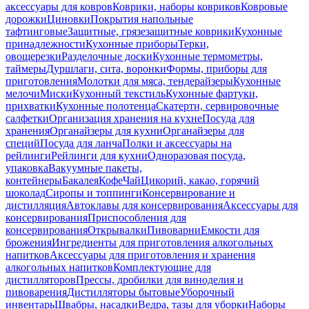
аксессуары для ковров
Коврики, наборы ковриков
Ковровые
дорожки
Циновки
Покрытия напольные
тафтинговые
Защитные, грязезащитные коврики
Кухонные
принадлежности
Кухонные приборы
Терки,
овощерезки
Разделочные доски
Кухонные термометры,
таймеры
Дуршлаги, сита, воронки
Формы, приборы для
приготовления
Молотки для мяса, тендерайзеры
Кухонные
мелочи
Миски
Кухонный текстиль
Кухонные фартуки,
прихватки
Кухонные полотенца
Скатерти, сервировочные
салфетки
Организация хранения на кухне
Посуда для
хранения
Органайзеры для кухни
Органайзеры для
специй
Посуда для ланча
Полки и аксессуары на
рейлинги
Рейлинги для кухни
Одноразовая посуда,
упаковка
Вакуумные пакеты,
контейнеры
Бакалея
Кофе
Чай
Цикорий, какао, горячий
шоколад
Сиропы и топпинги
Консервирование и
дистилляция
Автоклавы для консервирования
Аксессуары для
консервирования
Приспособления для
консервирования
Открывалки
Пивоварни
Емкости для
брожения
Ингредиенты для приготовления алкогольных
напитков
Аксессуары для приготовления и хранения
алкогольных напитков
Комплектующие для
дистилляторов
Прессы, дробилки для виноделия и
пивоварения
Дистилляторы бытовые
Уборочный
инвентарь
Швабры, насадки
Ведра, тазы для уборки
Наборы