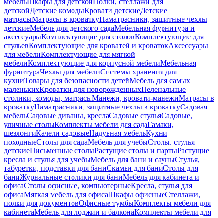
мебель
Шкафы для детской
Полки, стеллажи для
детской
Детские комоды
Кровати детские
Детские
матрасы
Матрасы в кроватку
Наматрасники, защитные чехлы
детские
Мебель для детского сада
Мебельная фурнитура и
аксессуары
Комплектующие для столов
Комплектующие для
стульев
Комплектующие для кроватей и кроваток
Аксессуары
для мебели
Комплектующие для мягкой
мебели
Комплектующие для корпусной мебели
Мебельная
фурнитура
Чехлы для мебели
Системы хранения для
кухни
Товары для безопасности детей
Мебель для самых
маленьких
Кроватки для новорожденных
Пеленальные
столики, комоды, матрасы
Манежи, кровати-манежи
Матрасы в
кроватку
Наматрасники, защитные чехлы в кроватку
Садовая
мебель
Садовые диваны, кресла
Садовые стулья
Садовые,
уличные столы
Комплекты мебели для сада
Гамаки,
шезлонги
Качели садовые
Надувная мебель
Кухни
походные
Столы для сада
Мебель для учебы
Столы, стулья
детские
Письменные столы
Растущие столы и парты
Растущие
кресла и стулья для учебы
Мебель для бани и сауны
Стулья,
табуретки, подставки для бани
Скамьи для бани
Столы для
бани
Журнальные столики для бани
Мебель для кабинета и
офиса
Столы офисные, компьютерные
Кресла, стулья для
офиса
Мягкая мебель для офиса
Шкафы офисные
Стеллажи,
полки для документов
Офисные тумбы
Комплекты мебели для
кабинета
Мебель для лоджии и балкона
Комплекты мебели для