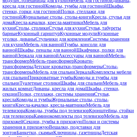
модули
Столешницы для кухни
Мебель для гостиной
Диваны,
кресла для гостиной
Комоды, тумбы для гостиной
Шкафы,
стенки, горки для гостиной
Полки, стеллажи для
гостиной
Журнальные столы, столы-книги
Кресла, стулья для
дома
Кресла-качалки, кресла-маятники
Мебель для
кухни
Столы, столики
Стулья для кухни
Стулья, табуреты
барные
Кухонный гарнитур
Кухонные модули
Кухонные
уголки, диваны
Стульчики для кормления
Системы хранения
для кухни
Мебель для ванной
Тумбы, консоли для
ванной
Шкафы, пеналы для ванной
Шкафчики, полки для
ванной
Зеркала для ванной
Аксессуары для ванной
Мебель-
трансформер
Мебель-трансформер
Кровати-
трансформеры
Детские кроватки-трансформеры
Столы-
трансформеры
Мебель для спальни
Зеркала
Комплекты мебели
для спальни
Прикроватные тумбы
Комоды и тумбы для
спальни
Туалетные столики
Шкафы для спальни
Мебель для
жилых комнат
Диваны, кресла для дома
Шкафы, стенки,
секции
Полки, стеллажи, системы хранения
Стулья,
кресла
Комоды и тумбы
Журнальные столы, столы-
книги
Кресла-качалки, кресла-маятники
Мебель для
телевизора
Комоды, тумбы под телевизор
Кронштейны, стойки
для телевизора
Каминокомплекты под телевизор
Мебель для
прихожей
Секции, тумбы в прихожую
Полки и системы
хранения в прихожую
Вешалки, подставки для
зонтов
Банкетки, скамьи
Ключницы, газетницы
Детская