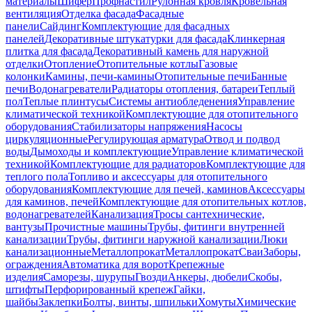
материалы
Шифер
Профнастил
Рулонная кровля
Кровельная
вентиляция
Отделка фасада
Фасадные
панели
Сайдинг
Комплектующие для фасадных
панелей
Декоративные штукатурки для фасада
Клинкерная
плитка для фасада
Декоративный камень для наружной
отделки
Отопление
Отопительные котлы
Газовые
колонки
Камины, печи-камины
Отопительные печи
Банные
печи
Водонагреватели
Радиаторы отопления, батареи
Теплый
пол
Теплые плинтусы
Системы антиобледенения
Управление
климатической техникой
Комплектующие для отопительного
оборудования
Стабилизаторы напряжения
Насосы
циркуляционные
Регулирующая арматура
Отвод и подвод
воды
Дымоходы и комплектующие
Управление климатической
техникой
Комплектующие для радиаторов
Комплектующие для
теплого пола
Топливо и аксессуары для отопительного
оборудования
Комплектующие для печей, каминов
Аксессуары
для каминов, печей
Комплектующие для отопительных котлов,
водонагревателей
Канализация
Тросы сантехнические,
вантузы
Прочистные машины
Трубы, фитинги внутренней
канализации
Трубы, фитинги наружной канализации
Люки
канализационные
Металлопрокат
Металлопрокат
Сваи
Заборы,
ограждения
Автоматика для ворот
Крепежные
изделия
Саморезы, шурупы
Гвозди
Анкеры, дюбели
Скобы,
штифты
Перфорированный крепеж
Гайки,
шайбы
Заклепки
Болты, винты, шпильки
Хомуты
Химические