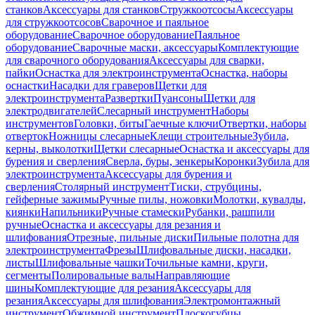
станков
Аксессуары для станков
Стружкоотсосы
Аксессуары
для стружкоотсосов
Сварочное и паяльное
оборудование
Сварочное оборудование
Паяльное
оборудование
Сварочные маски, аксессуары
Комплектующие
для сварочного оборудования
Аксессуары для сварки,
пайки
Оснастка для электроинструмента
Оснастка, наборы
оснастки
Насадки для граверов
Щетки для
электроинструмента
Развертки
Пуансоны
Щетки для
электродвигателей
Слесарный инструмент
Наборы
инструментов
Головки, биты
Гаечные ключи
Отвертки, наборы
отверток
Ножницы слесарные
Клещи строительные
Зубила,
керны, выколотки
Щетки слесарные
Оснастка и аксессуары для
бурения и сверления
Сверла, буры, зенкеры
Коронки
Зубила для
электроинструмента
Аксессуары для бурения и
сверления
Столярный инструмент
Тиски, струбцины,
гейферные зажимы
Ручные пилы, ножовки
Молотки, кувалды,
киянки
Напильники
Ручные стамески
Рубанки, рашпили
ручные
Оснастка и аксессуары для резания и
шлифования
Отрезные, пильные диски
Пильные полотна для
электроинструмента
Фрезы
Шлифовальные диски, насадки,
листы
Шлифовальные чашки
Точильные камни, круги,
сегменты
Полировальные валы
Направляющие
шины
Комплектующие для резания
Аксессуары для
резания
Аксессуары для шлифования
Электромонтажный
инструмент
Обжимной инструмент
Плоскогубцы,