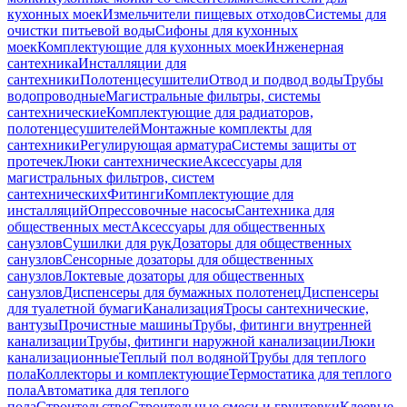
кухонных моек
Измельчители пищевых отходов
Системы для
очистки питьевой воды
Сифоны для кухонных
моек
Комплектующие для кухонных моек
Инженерная
сантехника
Инсталляции для
сантехники
Полотенцесушители
Отвод и подвод воды
Трубы
водопроводные
Магистральные фильтры, системы
сантехнические
Комплектующие для радиаторов,
полотенцесушителей
Монтажные комплекты для
сантехники
Регулирующая арматура
Системы защиты от
протечек
Люки сантехнические
Аксессуары для
магистральных фильтров, систем
сантехнических
Фитинги
Комплектующие для
инсталляций
Опрессовочные насосы
Сантехника для
общественных мест
Аксессуары для общественных
санузлов
Сушилки для рук
Дозаторы для общественных
санузлов
Сенсорные дозаторы для общественных
санузлов
Локтевые дозаторы для общественных
санузлов
Диспенсеры для бумажных полотенец
Диспенсеры
для туалетной бумаги
Канализация
Тросы сантехнические,
вантузы
Прочистные машины
Трубы, фитинги внутренней
канализации
Трубы, фитинги наружной канализации
Люки
канализационные
Теплый пол водяной
Трубы для теплого
пола
Коллекторы и комплектующие
Термостатика для теплого
пола
Автоматика для теплого
пола
Строительство
Строительные смеси и грунтовки
Клеевые