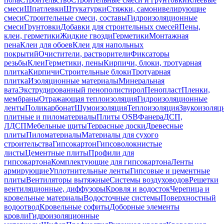
смеси
Шпатлевки
Штукатурки
Стяжки, самонивелирующие
смеси
Строительные смеси, составы
Гидроизоляционные
смеси
Грунтовки
Добавки для строительных смесей
Пены,
клеи, герметики
Жидкие гвозди
Герметики
Монтажная
пена
Клеи для обоев
Клеи для напольных
покрытий
Очистители, растворители
Фиксаторы
резьбы
Клеи
Герметики, пены
Кирпичи, блоки, тротуарная
плитка
Кирпичи
Строительные блоки
Тротуарная
плитка
Изоляционные материалы
Минеральная
вата
Экструдированный пенополистирол
Пенопласт
Пленки,
мембраны
Отражающая теплоизоляция
Гидроизоляционные
ленты
Поликарбонат
Шумоизоляция
Теплоизоляция
Звукоизоляц
плитные и пиломатериалы
Плиты OSB
Фанера
ДСП,
ЛДСП
Мебельные щиты
Террасные доски
Древесные
плиты
Пиломатериалы
Материалы для сухого
строительства
Гипсокартон
Гипсоволокнистые
листы
Цементные плиты
Профили для
гипсокартона
Комплектующие для гипсокартона
Ленты
армирующие
Уплотнительные ленты
Гипсовые и цементные
плиты
Вентиляторы вытяжные
Системы воздуховодов
Решетки
вентиляционные, диффузоры
Кровля и водосток
Черепица и
кровельные материалы
Водосточные системы
Поверхностный
водоотвод
Кровельные софиты
Доборные элементы
кровли
Гидроизоляционные