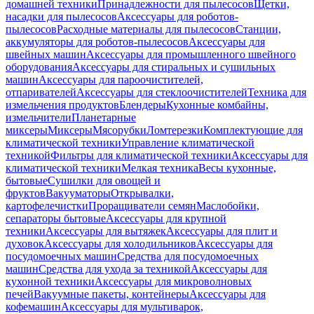
домашней техники
Принадлежности для пылесосов
Щетки,
насадки для пылесосов
Аксессуары для роботов-
пылесосов
Расходные материалы для пылесосов
Станции,
аккумуляторы для роботов-пылесосов
Аксессуары для
швейных машин
Аксессуары для промышленного швейного
оборудования
Аксессуары для стиральных и сушильных
машин
Аксессуары для пароочистителей,
отпаривателей
Аксессуары для стеклоочистителей
Техника для
измельчения продуктов
Блендеры
Кухонные комбайны,
измельчители
Планетарные
миксеры
Миксеры
Мясорубки
Ломтерезки
Комплектующие для
климатической техники
Управление климатической
техникой
Фильтры для климатической техники
Аксессуары для
климатической техники
Мелкая техника
Весы кухонные,
бытовые
Сушилки для овощей и
фруктов
Вакууматоры
Открывалки,
картофелечистки
Проращиватели семян
Маслобойки,
сепараторы бытовые
Аксессуары для крупной
техники
Аксессуары для вытяжек
Аксессуары для плит и
духовок
Аксессуары для холодильников
Аксессуары для
посудомоечных машин
Средства для посудомоечных
машин
Средства для ухода за техникой
Аксессуары для
кухонной техники
Аксессуары для микроволновых
печей
Вакуумные пакеты, контейнеры
Аксессуары для
кофемашин
Аксессуары для мультиварок,