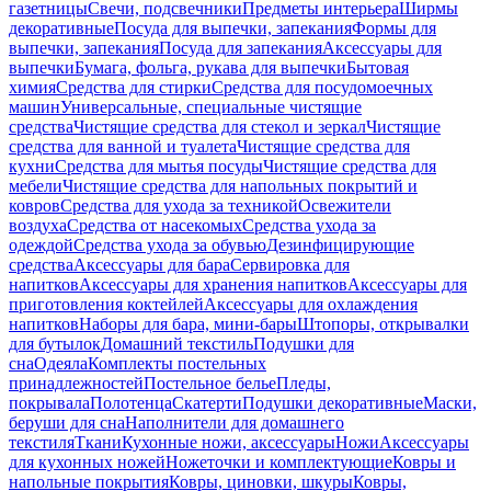
газетницы
Свечи, подсвечники
Предметы интерьера
Ширмы
декоративные
Посуда для выпечки, запекания
Формы для
выпечки, запекания
Посуда для запекания
Аксессуары для
выпечки
Бумага, фольга, рукава для выпечки
Бытовая
химия
Средства для стирки
Средства для посудомоечных
машин
Универсальные, специальные чистящие
средства
Чистящие средства для стекол и зеркал
Чистящие
средства для ванной и туалета
Чистящие средства для
кухни
Средства для мытья посуды
Чистящие средства для
мебели
Чистящие средства для напольных покрытий и
ковров
Средства для ухода за техникой
Освежители
воздуха
Средства от насекомых
Средства ухода за
одеждой
Средства ухода за обувью
Дезинфицирующие
средства
Аксессуары для бара
Сервировка для
напитков
Аксессуары для хранения напитков
Аксессуары для
приготовления коктейлей
Аксессуары для охлаждения
напитков
Наборы для бара, мини-бары
Штопоры, открывалки
для бутылок
Домашний текстиль
Подушки для
сна
Одеяла
Комплекты постельных
принадлежностей
Постельное белье
Пледы,
покрывала
Полотенца
Скатерти
Подушки декоративные
Маски,
беруши для сна
Наполнители для домашнего
текстиля
Ткани
Кухонные ножи, аксессуары
Ножи
Аксессуары
для кухонных ножей
Ножеточки и комплектующие
Ковры и
напольные покрытия
Ковры, циновки, шкуры
Ковры,