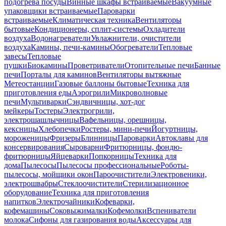
подогрева посуды
Винные шкафы встраиваемые
Вакуумные
упаковщики встраиваемые
Пароварки
встраиваемые
Климатическая техника
Вентиляторы
бытовые
Кондиционеры, сплит-системы
Охладители
воздуха
Водонагреватели
Увлажнители, очистители
воздуха
Камины, печи-камины
Обогреватели
Тепловые
завесы
Тепловые
пушки
Биокамины
Проветриватели
Отопительные печи
Банные
печи
Порталы для каминов
Вентиляторы вытяжные
Метеостанции
Газовые баллоны бытовые
Техника для
приготовления еды
Аэрогрили
Микроволновые
печи
Мультиварки
Сэндвичницы, хот-дог
мейкеры
Тостеры
Электрогрили,
электрошашлычницы
Вафельницы, орешницы,
кексницы
Хлебопечки
Ростеры, мини-печи
Йогуртницы,
мороженицы
Фризеры
Блинницы
Пароварки
Автоклавы для
консервирования
Сыроварни
Фритюрницы, фондю-
фритюрницы
Яйцеварки
Попкорницы
Техника для
дома
Пылесосы
Пылесосы профессиональные
Роботы-
пылесосы, мойщики окон
Пароочистители
Электровеники,
электрошвабры
Стеклоочистители
Стерилизационное
оборудование
Техника для приготовления
напитков
Электрочайники
Кофеварки,
кофемашины
Соковыжималки
Кофемолки
Вспениватели
молока
Сифоны для газирования воды
Аксессуары для