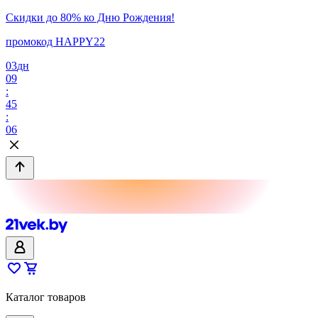
Скидки до 80% ко Дню Рождения!
промокод HAPPY22
03
дн
09
:
45
:
06
Каталог товаров