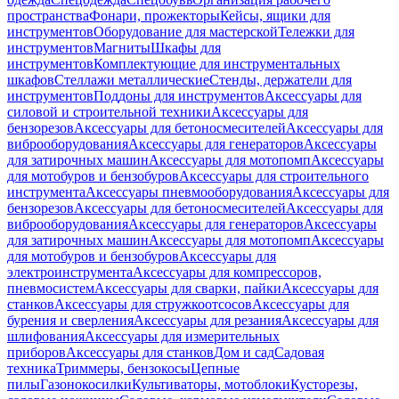
пространства
Фонари, прожекторы
Кейсы, ящики для
инструментов
Оборудование для мастерской
Тележки для
инструментов
Магниты
Шкафы для
инструментов
Комплектующие для инструментальных
шкафов
Стеллажи металлические
Стенды, держатели для
инструментов
Поддоны для инструментов
Аксессуары для
силовой и строительной техники
Аксессуары для
бензорезов
Аксессуары для бетоносмесителей
Аксессуары для
виброоборудования
Аксессуары для генераторов
Аксессуары
для затирочных машин
Аксессуары для мотопомп
Аксессуары
для мотобуров и бензобуров
Аксессуары для строительного
инструмента
Аксессуары пневмооборудования
Аксессуары для
бензорезов
Аксессуары для бетоносмесителей
Аксессуары для
виброоборудования
Аксессуары для генераторов
Аксессуары
для затирочных машин
Аксессуары для мотопомп
Аксессуары
для мотобуров и бензобуров
Аксессуары для
электроинструмента
Аксессуары для компрессоров,
пневмосистем
Аксессуары для сварки, пайки
Аксессуары для
станков
Аксессуары для стружкоотсосов
Аксессуары для
бурения и сверления
Аксессуары для резания
Аксессуары для
шлифования
Аксессуары для измерительных
приборов
Аксессуары для станков
Дом и сад
Садовая
техника
Триммеры, бензокосы
Цепные
пилы
Газонокосилки
Культиваторы, мотоблоки
Кусторезы,