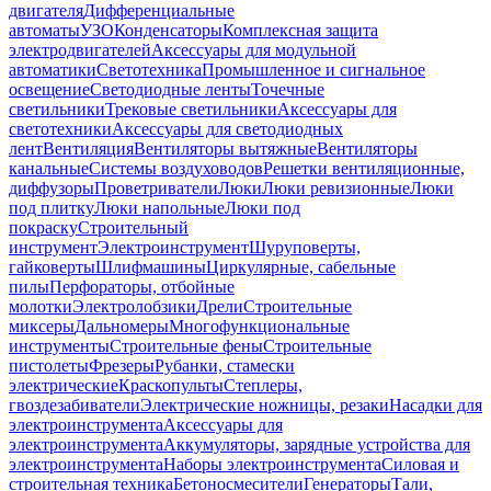
двигателя
Дифференциальные
автоматы
УЗО
Конденсаторы
Комплексная защита
электродвигателей
Аксессуары для модульной
автоматики
Светотехника
Промышленное и сигнальное
освещение
Светодиодные ленты
Точечные
светильники
Трековые светильники
Аксессуары для
светотехники
Аксессуары для светодиодных
лент
Вентиляция
Вентиляторы вытяжные
Вентиляторы
канальные
Системы воздуховодов
Решетки вентиляционные,
диффузоры
Проветриватели
Люки
Люки ревизионные
Люки
под плитку
Люки напольные
Люки под
покраску
Строительный
инструмент
Электроинструмент
Шуруповерты,
гайковерты
Шлифмашины
Циркулярные, сабельные
пилы
Перфораторы, отбойные
молотки
Электролобзики
Дрели
Строительные
миксеры
Дальномеры
Многофункциональные
инструменты
Строительные фены
Строительные
пистолеты
Фрезеры
Рубанки, стамески
электрические
Краскопульты
Степлеры,
гвоздезабиватели
Электрические ножницы, резаки
Насадки для
электроинструмента
Аксессуары для
электроинструмента
Аккумуляторы, зарядные устройства для
электроинструмента
Наборы электроинструмента
Силовая и
строительная техника
Бетоносмесители
Генераторы
Тали,