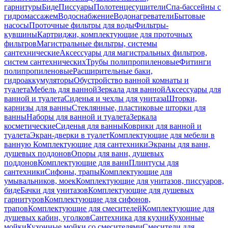
гарнитуры
Биде
Писсуары
Полотенцесушители
Спа-бассейны с
гидромассажем
Водоснабжение
Водонагреватели
Бытовые
насосы
Проточные фильтры для воды
Фильтры-
кувшины
Картриджи, комплектующие для проточных
фильтров
Магистральные фильтры, системы
сантехнические
Аксессуары для магистральных фильтров,
систем сантехнических
Трубы полипропиленовые
Фитинги
полипропиленовые
Расширительные баки,
гидроаккумуляторы
Обустройство ванной комнаты и
туалета
Мебель для ванной
Зеркала для ванной
Аксессуары для
ванной и туалета
Сиденья и чехлы для унитаза
Шторки,
карнизы для ванны
Стеклянные, пластиковые шторки для
ванны
Наборы для ванной и туалета
Зеркала
косметические
Сиденья для ванны
Коврики для ванной и
туалета
Экран-дверки в туалет
Комплектующие для мебели в
ванную
Комплектующие для сантехники
Экраны для ванн,
душевых поддонов
Опоры для ванн, душевых
поддонов
Комплектующие для ванн
Плинтусы для
сантехники
Сифоны, трапы
Комплектующие для
умывальников, моек
Комплектующие для унитазов, писсуаров,
биде
Бачки для унитазов
Комплектующие для душевых
гарнитуров
Комплектующие для сифонов,
трапов
Комплектующие для смесителей
Комплектующие для
душевых кабин, уголков
Сантехника для кухни
Кухонные
мойки
Кухонные мойки со смесителями
Смесители для