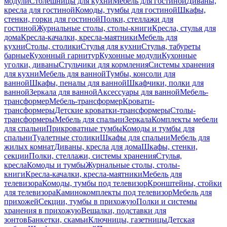
модули
Столешницы для кухни
Мебель для гостиной
Диваны,
кресла для гостиной
Комоды, тумбы для гостиной
Шкафы,
стенки, горки для гостиной
Полки, стеллажи для
гостиной
Журнальные столы, столы-книги
Кресла, стулья для
дома
Кресла-качалки, кресла-маятники
Мебель для
кухни
Столы, столики
Стулья для кухни
Стулья, табуреты
барные
Кухонный гарнитур
Кухонные модули
Кухонные
уголки, диваны
Стульчики для кормления
Системы хранения
для кухни
Мебель для ванной
Тумбы, консоли для
ванной
Шкафы, пеналы для ванной
Шкафчики, полки для
ванной
Зеркала для ванной
Аксессуары для ванной
Мебель-
трансформер
Мебель-трансформер
Кровати-
трансформеры
Детские кроватки-трансформеры
Столы-
трансформеры
Мебель для спальни
Зеркала
Комплекты мебели
для спальни
Прикроватные тумбы
Комоды и тумбы для
спальни
Туалетные столики
Шкафы для спальни
Мебель для
жилых комнат
Диваны, кресла для дома
Шкафы, стенки,
секции
Полки, стеллажи, системы хранения
Стулья,
кресла
Комоды и тумбы
Журнальные столы, столы-
книги
Кресла-качалки, кресла-маятники
Мебель для
телевизора
Комоды, тумбы под телевизор
Кронштейны, стойки
для телевизора
Каминокомплекты под телевизор
Мебель для
прихожей
Секции, тумбы в прихожую
Полки и системы
хранения в прихожую
Вешалки, подставки для
зонтов
Банкетки, скамьи
Ключницы, газетницы
Детская