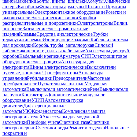
шайбы
Заклепки
Болты, винты, шпильки
Хомуты
Химические
анкеры
Карабины
Фиксаторы арматуры
Шплинты
Пружины
универсальные
Электромонтажное оборудование
Розетки и
выключатели
Электрические звонки
Коробки
распределительные и подрозетники
Электропатроны
Вилки,
штепсели
Заземление
Электромонтажные
изделия
Клеммы
Средства диэлектрические
Трубки
термоусаживаемые
Изолирующие зажимы
Кабель и системы
для прокладки
Короба, трубы, металлорукав
Силовой
кабель
Наконечники, гильзы кабельные
Аксессуары для труб,
коробов
Кабельный крепеж
Арматура СИП
Электрощитовое
оборудование
Электрощиты
Аксессуары для
электрощита
Шины электротехнические
Выключатели
путевые, концевые
Трансформаторы
Аппаратура
управления
Рубильники
Предохранители
Частотные
преобразователи
Пускатели магнитные
Модульная
автоматика
Выключатели автоматические
Реле
Выключатели
нагрузки
Контакторы
Дополнительное модульное
оборудование
УЗИП
Автоматика пуска
двигателя
Дифференциальные
автоматы
УЗО
Конденсаторы
Комплексная защита
электродвигателей
Аксессуары для модульной
автоматики
Приборы учета
Счетчики газа
Счетчики
электроэнергии
Счетчики воды
Ремонт и отделка
Напольные
покрытия и