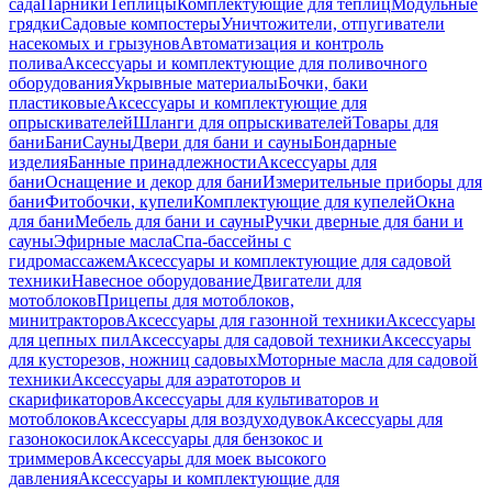
сада
Парники
Теплицы
Комплектующие для теплиц
Модульные
грядки
Садовые компостеры
Уничтожители, отпугиватели
насекомых и грызунов
Автоматизация и контроль
полива
Аксессуары и комплектующие для поливочного
оборудования
Укрывные материалы
Бочки, баки
пластиковые
Аксессуары и комплектующие для
опрыскивателей
Шланги для опрыскивателей
Товары для
бани
Бани
Сауны
Двери для бани и сауны
Бондарные
изделия
Банные принадлежности
Аксессуары для
бани
Оснащение и декор для бани
Измерительные приборы для
бани
Фитобочки, купели
Комплектующие для купелей
Окна
для бани
Мебель для бани и сауны
Ручки дверные для бани и
сауны
Эфирные масла
Спа-бассейны с
гидромассажем
Аксессуары и комплектующие для садовой
техники
Навесное оборудование
Двигатели для
мотоблоков
Прицепы для мотоблоков,
минитракторов
Аксессуары для газонной техники
Аксессуары
для цепных пил
Аксессуары для садовой техники
Аксессуары
для кусторезов, ножниц садовых
Моторные масла для садовой
техники
Аксессуары для аэратоторов и
скарификаторов
Аксессуары для культиваторов и
мотоблоков
Аксессуары для воздуходувок
Аксессуары для
газонокосилок
Аксессуары для бензокос и
триммеров
Аксессуары для моек высокого
давления
Аксессуары и комплектующие для