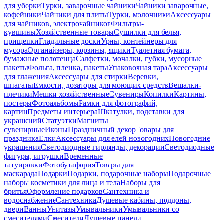
для уборки
Турки, заварочные чайники
Чайники заварочные,
кофейники
Чайники для плиты
Турки, молочники
Аксессуары
для чайников, электрочайников
Фильтры-
кувшины
Хозяйственные товары
Сушилки для белья,
прищепки
Гладильные доски
Урны, контейнеры для
мусора
Органайзеры, корзины, ящики
Туалетная бумага,
бумажные полотенца
Салфетки, мочалки, губки, мусорные
пакеты
Фольга, пленка, пакеты
Упаковочная тара
Аксессуары
для глажения
Аксессуары для стирки
Веревки,
шпагаты
Емкости, дозаторы для моющих средств
Вешалки-
плечики
Мешки хозяйственные
Сувениры
Копилки
Картины,
постеры
Фотоальбомы
Рамки для фотографий,
картин
Предметы интерьера
Шкатулки, подставки для
украшений
Статуэтки
Магниты
сувенирные
Иконы
Праздничный декор
Товары для
праздника
Елки
Аксессуары для елей новогодних
Новогодние
украшения
Светодиодные гирлянды, декорации
Светодиодные
фигуры, игрушки
Временные
татуировки
Фотобутафория
Товары для
маскарада
Подарки
Подарки, подарочные наборы
Подарочные
наборы косметики для лица и тела
Наборы для
бритья
Оформление подарков
Сантехника и
водоснабжение
Сантехника
Душевые кабины, поддоны,
двери
Ванны
Унитазы
Умывальники
Умывальники со
смесителями
Смесители
Душевые панели,