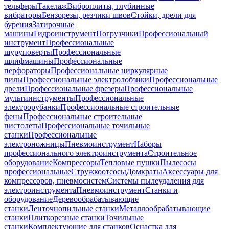
тельферы
Такелаж
Виброплиты, глубинные
вибраторы
Бензорезы, резчики швов
Стойки, дрели для
бурения
Затирочные
машины
Гидроинструмент
Погрузчики
Профессиональный
инструмент
Профессиональные
шуруповерты
Профессиональные
шлифмашины
Профессиональные
перфораторы
Профессиональные циркулярные
пилы
Профессиональные электролобзики
Профессиональные
дрели
Профессиональные фрезеры
Профессиональные
мультиинструменты
Профессиональные
электрорубанки
Профессиональные строительные
фены
Профессиональные строительные
пистолеты
Профессиональные точильные
станки
Профессиональные
электроножницы
Пневмоинструмент
Наборы
профессионального электроинструмента
Строительное
оборудование
Компрессоры
Тепловые пушки
Пылесосы
профессиональные
Стружкоотсосы
Домкраты
Аксессуары для
компрессоров, пневмосистем
Системы пылеудаления для
электроинструмента
Пневмоинструмент
Станки и
оборудование
Деревообрабатывающие
станки
Ленточнопильные станки
Металлообрабатывающие
станки
Плиткорезные станки
Точильные
станки
Комплектующие для станков
Оснастка для