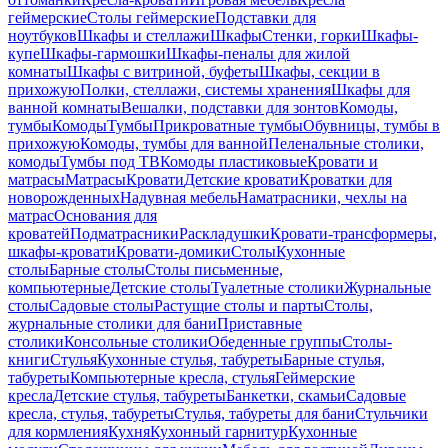
геймерские
Столы геймерские
Подставки для
ноутбуков
Шкафы и стеллажи
Шкафы
Стенки, горки
Шкафы-
купе
Шкафы-гармошки
Шкафы-пеналы для жилой
комнаты
Шкафы с витриной, буфеты
Шкафы, секции в
прихожую
Полки, стеллажи, системы хранения
Шкафы для
ванной комнаты
Вешалки, подставки для зонтов
Комоды,
тумбы
Комоды
Тумбы
Прикроватные тумбы
Обувницы, тумбы в
прихожую
Комоды, тумбы для ванной
Пеленальные столики,
комоды
Тумбы под ТВ
Комоды пластиковые
Кровати и
матрасы
Матрасы
Кровати
Детские кровати
Кроватки для
новорожденных
Надувная мебель
Наматрасники, чехлы на
матрас
Основания для
кроватей
Подматрасники
Раскладушки
Кровати-трансформеры,
шкафы-кровати
Кровати-домики
Столы
Кухонные
столы
Барные столы
Столы письменные,
компьютерные
Детские столы
Туалетные столики
Журнальные
столы
Садовые столы
Растущие столы и парты
Столы,
журнальные столики для бани
Приставные
столики
Консольные столики
Обеденные группы
Столы-
книги
Стулья
Кухонные стулья, табуреты
Барные стулья,
табуреты
Компьютерные кресла, стулья
Геймерские
кресла
Детские стулья, табуреты
Банкетки, скамьи
Садовые
кресла, стулья, табуреты
Стулья, табуреты для бани
Стульчики
для кормления
Кухня
Кухонный гарнитур
Кухонные