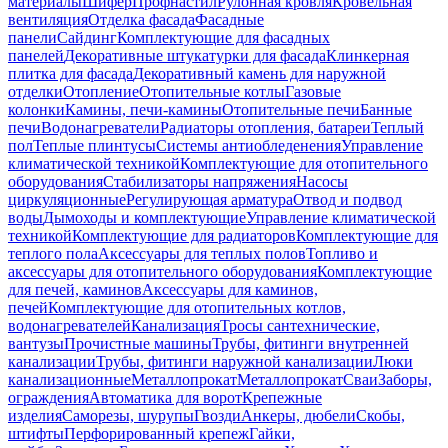
материалы
Шифер
Профнастил
Рулонная кровля
Кровельная
вентиляция
Отделка фасада
Фасадные
панели
Сайдинг
Комплектующие для фасадных
панелей
Декоративные штукатурки для фасада
Клинкерная
плитка для фасада
Декоративный камень для наружной
отделки
Отопление
Отопительные котлы
Газовые
колонки
Камины, печи-камины
Отопительные печи
Банные
печи
Водонагреватели
Радиаторы отопления, батареи
Теплый
пол
Теплые плинтусы
Системы антиобледенения
Управление
климатической техникой
Комплектующие для отопительного
оборудования
Стабилизаторы напряжения
Насосы
циркуляционные
Регулирующая арматура
Отвод и подвод
воды
Дымоходы и комплектующие
Управление климатической
техникой
Комплектующие для радиаторов
Комплектующие для
теплого пола
Аксессуары для теплых полов
Топливо и
аксессуары для отопительного оборудования
Комплектующие
для печей, каминов
Аксессуары для каминов,
печей
Комплектующие для отопительных котлов,
водонагревателей
Канализация
Тросы сантехнические,
вантузы
Прочистные машины
Трубы, фитинги внутренней
канализации
Трубы, фитинги наружной канализации
Люки
канализационные
Металлопрокат
Металлопрокат
Сваи
Заборы,
ограждения
Автоматика для ворот
Крепежные
изделия
Саморезы, шурупы
Гвозди
Анкеры, дюбели
Скобы,
штифты
Перфорированный крепеж
Гайки,