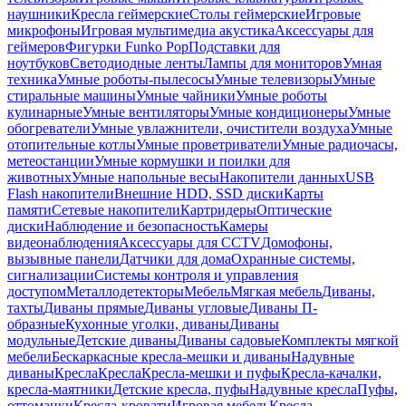
наушники
Кресла геймерские
Столы геймерские
Игровые
микрофоны
Игровая мультимедиа акустика
Аксессуары для
геймеров
Фигурки Funko Pop
Подставки для
ноутбуков
Светодиодные ленты
Лампы для мониторов
Умная
техника
Умные роботы-пылесосы
Умные телевизоры
Умные
стиральные машины
Умные чайники
Умные роботы
кулинарные
Умные вентиляторы
Умные кондиционеры
Умные
обогреватели
Умные увлажнители, очистители воздуха
Умные
отопительные котлы
Умные проветриватели
Умные радиочасы,
метеостанции
Умные кормушки и поилки для
животных
Умные напольные весы
Накопители данных
USB
Flash накопители
Внешние HDD, SSD диски
Карты
памяти
Сетевые накопители
Картридеры
Оптические
диски
Наблюдение и безопасность
Камеры
видеонаблюдения
Аксессуары для CCTV
Домофоны,
вызывные панели
Датчики для дома
Охранные системы,
сигнализации
Системы контроля и управления
доступом
Металлодетекторы
Мебель
Мягкая мебель
Диваны,
тахты
Диваны прямые
Диваны угловые
Диваны П-
образные
Кухонные уголки, диваны
Диваны
модульные
Детские диваны
Диваны садовые
Комплекты мягкой
мебели
Бескаркасные кресла-мешки и диваны
Надувные
диваны
Кресла
Кресла
Кресла-мешки и пуфы
Кресла-качалки,
кресла-маятники
Детские кресла, пуфы
Надувные кресла
Пуфы,
оттоманки
Кресла-кровати
Игровая мебель
Кресла