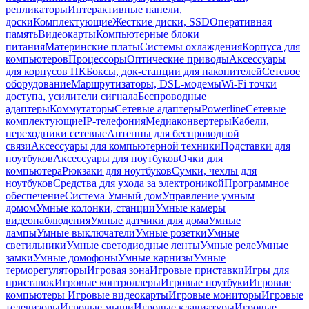
репликаторы
Интерактивные панели,
доски
Комплектующие
Жесткие диски, SSD
Оперативная
память
Видеокарты
Компьютерные блоки
питания
Материнские платы
Системы охлаждения
Корпуса для
компьютеров
Процессоры
Оптические приводы
Аксессуары
для корпусов ПК
Боксы, док-станции для накопителей
Сетевое
оборудование
Маршрутизаторы, DSL-модемы
Wi-Fi точки
доступа, усилители сигнала
Беспроводные
адаптеры
Коммутаторы
Сетевые адаптеры
Powerline
Сетевые
комплектующие
IP-телефония
Медиаконвертеры
Кабели,
переходники сетевые
Антенны для беспроводной
связи
Аксессуары для компьютерной техники
Подставки для
ноутбуков
Аксессуары для ноутбуков
Очки для
компьютера
Рюкзаки для ноутбуков
Сумки, чехлы для
ноутбуков
Средства для ухода за электроникой
Программное
обеспечение
Система Умный дом
Управление умным
домом
Умные колонки, станции
Умные камеры
видеонаблюдения
Умные датчики для дома
Умные
лампы
Умные выключатели
Умные розетки
Умные
светильники
Умные светодиодные ленты
Умные реле
Умные
замки
Умные домофоны
Умные карнизы
Умные
терморегуляторы
Игровая зона
Игровые приставки
Игры для
приставок
Игровые контроллеры
Игровые ноутбуки
Игровые
компьютеры
Игровые видеокарты
Игровые мониторы
Игровые
телевизоры
Игровые мыши
Игровые клавиатуры
Игровые