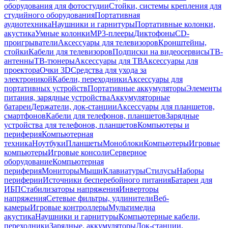
оборудования для фотостудии
Стойки, системы крепления для
студийного оборудования
Портативная
аудиотехника
Наушники и гарнитуры
Портативные колонки,
акустика
Умные колонки
MP3-плееры
Диктофоны
CD-
проигрыватели
Аксессуары для телевизоров
Кронштейны,
стойки
Кабели для телевизоров
Подписки на видеосервисы
ТВ-
антенны
ТВ-тюнеры
Аксессуары для ТВ
Аксессуары для
проектора
Очки 3D
Средства для ухода за
электроникой
Кабели, переходники
Аксессуары для
портативных устройств
Портативные аккумуляторы
Элементы
питания, зарядные устройства
Аккумуляторные
батареи
Держатели, док-станции
Аксессуары для планшетов,
смартфонов
Кабели для телефонов, планшетов
Зарядные
устройства для телефонов, планшетов
Компьютеры и
периферия
Компьютерная
техника
Ноутбуки
Планшеты
Моноблоки
Компьютеры
Игровые
компьютеры
Игровые консоли
Серверное
оборудование
Компьютерная
периферия
Мониторы
Мыши
Клавиатуры
Стилусы
Наборы
периферии
Источники бесперебойного питания
Батареи для
ИБП
Стабилизаторы напряжения
Инверторы
напряжения
Сетевые фильтры, удлинители
Веб-
камеры
Игровые контроллеры
Мультимедиа
акустика
Наушники и гарнитуры
Компьютерные кабели,
переходники
Зарядные, аккумуляторы
Док-станции,