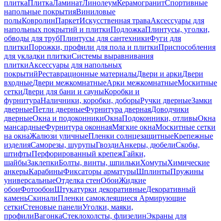
плитка
Плитка
Ламинат
Линолеум
Керамогранит
Спортивные
напольные покрытия
Виниловые
полы
Ковролин
Паркет
Искусственная трава
Аксессуары для
напольных покрытий и плитки
Подложка
Плинтусы, уголки,
обводы для труб
Плинтусы для сантехники
Фуги для
плитки
Порожки, профили для пола и плитки
Приспособления
для укладки плитки
Системы выравнивания
плитки
Аксессуары для напольных
покрытий
Реставрационные материалы
Двери и арки
Двери
входные
Двери межкомнатные
Арки межкомнатные
Москитные
сетки
Двери для бани и сауны
Коробки и
фурнитура
Наличники, коробки, доборы
Ручки дверные
Замки
дверные
Петли дверные
Фурнитура дверная
Доводчики
дверные
Окна и подоконники
Окна
Подоконники, отливы
Окна
мансардные
Фурнитура оконная
Мягкие окна
Москитные сетки
на окна
Жалюзи уличные
Пленки солнцезащитные
Крепежные
изделия
Саморезы, шурупы
Гвозди
Анкеры, дюбели
Скобы,
штифты
Перфорированный крепеж
Гайки,
шайбы
Заклепки
Болты, винты, шпильки
Хомуты
Химические
анкеры
Карабины
Фиксаторы арматуры
Шплинты
Пружины
универсальные
Отделка стен
Обои
Жидкие
обои
Фотообои
Штукатурки декоративные
Декоративный
камень
Скинали
Пленки самоклеящиеся
Армирующие
сетки
Стеновые панели
Уголки, маяки,
профили
Вагонка
Стеклохолсты, флизелин
Экраны для