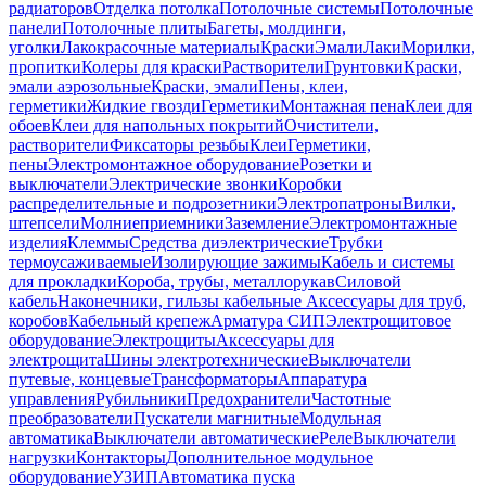
радиаторов
Отделка потолка
Потолочные системы
Потолочные
панели
Потолочные плиты
Багеты, молдинги,
уголки
Лакокрасочные материалы
Краски
Эмали
Лаки
Морилки,
пропитки
Колеры для краски
Растворители
Грунтовки
Краски,
эмали аэрозольные
Краски, эмали
Пены, клеи,
герметики
Жидкие гвозди
Герметики
Монтажная пена
Клеи для
обоев
Клеи для напольных покрытий
Очистители,
растворители
Фиксаторы резьбы
Клеи
Герметики,
пены
Электромонтажное оборудование
Розетки и
выключатели
Электрические звонки
Коробки
распределительные и подрозетники
Электропатроны
Вилки,
штепсели
Молниеприемники
Заземление
Электромонтажные
изделия
Клеммы
Средства диэлектрические
Трубки
термоусаживаемые
Изолирующие зажимы
Кабель и системы
для прокладки
Короба, трубы, металлорукав
Силовой
кабель
Наконечники, гильзы кабельные
Аксессуары для труб,
коробов
Кабельный крепеж
Арматура СИП
Электрощитовое
оборудование
Электрощиты
Аксессуары для
электрощита
Шины электротехнические
Выключатели
путевые, концевые
Трансформаторы
Аппаратура
управления
Рубильники
Предохранители
Частотные
преобразователи
Пускатели магнитные
Модульная
автоматика
Выключатели автоматические
Реле
Выключатели
нагрузки
Контакторы
Дополнительное модульное
оборудование
УЗИП
Автоматика пуска