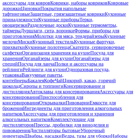
аксессуары для ковров
Коврики, наборы ковриков
Ковровые
дорожки
Циновки
Покрытия напольные
тафтинговые
Защитные, грязезащитные коврики
Кухонные
принадлежности
Кухонные приборы
Терки,
овощерезки
Разделочные доски
Кухонные термометры,
таймеры
Дуршлаги, сита, воронки
Формы, приборы для
приготовления
Молотки для мяса, тендерайзеры
Кухонные
мелочи
Миски
Кухонный текстиль
Кухонные фартуки,
прихватки
Кухонные полотенца
Скатерти, сервировочные
салфетки
Организация хранения на кухне
Посуда для
хранения
Органайзеры для кухни
Органайзеры для
специй
Посуда для ланча
Полки и аксессуары на
рейлинги
Рейлинги для кухни
Одноразовая посуда,
упаковка
Вакуумные пакеты,
контейнеры
Бакалея
Кофе
Чай
Цикорий, какао, горячий
шоколад
Сиропы и топпинги
Консервирование и
дистилляция
Автоклавы для консервирования
Аксессуары для
консервирования
Приспособления для
консервирования
Открывалки
Пивоварни
Емкости для
брожения
Ингредиенты для приготовления алкогольных
напитков
Аксессуары для приготовления и хранения
алкогольных напитков
Комплектующие для
дистилляторов
Прессы, дробилки для виноделия и
пивоварения
Дистилляторы бытовые
Уборочный
инвентарь
Швабры, насадки
Ведра, тазы для уборки
Наборы