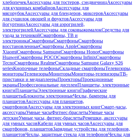
хлебопечек
Аксессуары для тостеров, сэндвичниц
Аксессуары
для кухонных комбайнов
Аксессуары для
мясорубок
Аксессуары для блендеров, миксеров
Аксессуары
для сушилок овощей и фруктов
Аксессуары для
йогуртниц
Аксессуары для аэрогрилей,
электрогрилей
Аксессуары для соковыжималок
Средства для
ухода за техникой
Смартфоны, ТВ и
электроника
Смартфоны
Смартфоны
Смартфоны
восстановленные
Смартфоны Apple
Смартфоны
Xiaomi
Смартфоны Samsung
Смартфоны Honor
Смартфоны
Huawei
Смартфоны POCO
Смартфоны Infinix
Смартфоны
Tecno
Смартфоны Realme
Смартфоны Samsung Galaxy S26
series
Кнопочные телефоны
Складные смартфоны
Телевизоры,
мониторы
Телевизоры
Мониторы
Мониторы-телевизоры
ТВ-
приставки и медиаплееры
Проекторы
Проекционные
экраны
Профессиональные дисплеи
Планшеты, электронные
книги
Планшеты
Электронные книги
Графические
планшеты
Блокноты электронные
Чехлы, бамперы для
планшетов
Аксессуары для планшетов,
смартфонов
Аксессуары для электронных книг
Смарт-часы,
аксессуары
Умные часы
Фитнес-браслеты
Умные часы
детские
Умные часы, фитнес-браслеты
Ремешки, аксессуары
для умных часов
Кабели для умных часов
Аксессуары для
смартфонов, планшетов
Зарядные устройства для телефонов,
планшетов
Чехлы, защитные стекла для телефонов
Чехлы для