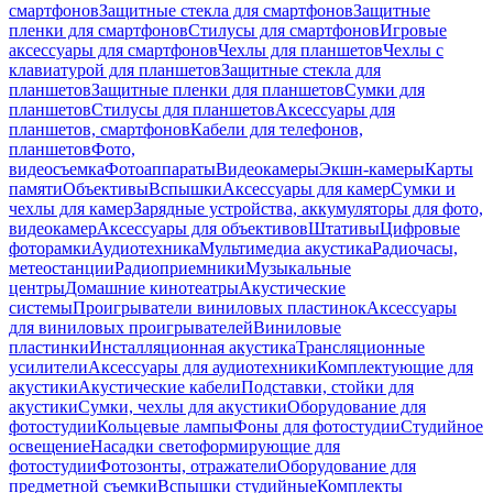
смартфонов
Защитные стекла для смартфонов
Защитные
пленки для смартфонов
Стилусы для смартфонов
Игровые
аксессуары для смартфонов
Чехлы для планшетов
Чехлы с
клавиатурой для планшетов
Защитные стекла для
планшетов
Защитные пленки для планшетов
Сумки для
планшетов
Стилусы для планшетов
Аксессуары для
планшетов, смартфонов
Кабели для телефонов,
планшетов
Фото,
видеосъемка
Фотоаппараты
Видеокамеры
Экшн-камеры
Карты
памяти
Объективы
Вспышки
Аксессуары для камер
Сумки и
чехлы для камер
Зарядные устройства, аккумуляторы для фото,
видеокамер
Аксессуары для объективов
Штативы
Цифровые
фоторамки
Аудиотехника
Мультимедиа акустика
Радиочасы,
метеостанции
Радиоприемники
Музыкальные
центры
Домашние кинотеатры
Акустические
системы
Проигрыватели виниловых пластинок
Аксессуары
для виниловых проигрывателей
Виниловые
пластинки
Инсталляционная акустика
Трансляционные
усилители
Аксессуары для аудиотехники
Комплектующие для
акустики
Акустические кабели
Подставки, стойки для
акустики
Сумки, чехлы для акустики
Оборудование для
фотостудии
Кольцевые лампы
Фоны для фотостудии
Студийное
освещение
Насадки светоформирующие для
фотостудии
Фотозонты, отражатели
Оборудование для
предметной съемки
Вспышки студийные
Комплекты