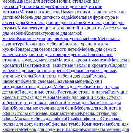
мебель
Шкафы для детской
Полки, стеллажи для
детской
Детские комоды
Кровати детские
Детские
матрасы
Матрасы в кроватку
Наматрасники, защитные чехлы
детские
Мебель для детского сада
Мебельная фурнитура и
аксессуары
Комплектующие для столов
Комплектующие для
стульев
Комплектующие для кроватей и кроваток
Аксессуары
для мебели
Комплектующие для мягкой
мебели
Комплектующие для корпусной мебели
Мебельная
фурнитура
Чехлы для мебели
Системы хранения для
кухни
Товары для безопасности детей
Мебель для самых
маленьких
Кроватки для новорожденных
Пеленальные
столики, комоды, матрасы
Манежи, кровати-манежи
Матрасы в
кроватку
Наматрасники, защитные чехлы в кроватку
Садовая
мебель
Садовые диваны, кресла
Садовые стулья
Садовые,
уличные столы
Комплекты мебели для сада
Гамаки,
шезлонги
Качели садовые
Надувная мебель
Кухни
походные
Столы для сада
Мебель для учебы
Столы, стулья
детские
Письменные столы
Растущие столы и парты
Растущие
кресла и стулья для учебы
Мебель для бани и сауны
Стулья,
табуретки, подставки для бани
Скамьи для бани
Столы для
бани
Журнальные столики для бани
Мебель для кабинета и
офиса
Столы офисные, компьютерные
Кресла, стулья для
офиса
Мягкая мебель для офиса
Шкафы офисные
Стеллажи,
полки для документов
Офисные тумбы
Комплекты мебели для
кабинета
Мебель для лоджии и балкона
Комплекты мебели для