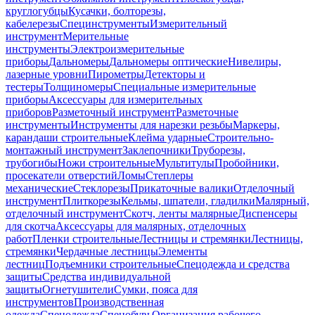
круглогубцы
Кусачки, болторезы,
кабелерезы
Специнструменты
Измерительный
инструмент
Мерительные
инструменты
Электроизмерительные
приборы
Дальномеры
Дальномеры оптические
Нивелиры,
лазерные уровни
Пирометры
Детекторы и
тестеры
Толщиномеры
Специальные измерительные
приборы
Аксессуары для измерительных
приборов
Разметочный инструмент
Разметочные
инструменты
Инструменты для нарезки резьбы
Маркеры,
карандаши строительные
Клейма ударные
Строительно-
монтажный инструмент
Заклепочники
Труборезы,
трубогибы
Ножи строительные
Мультитулы
Пробойники,
просекатели отверстий
Ломы
Степлеры
механические
Стеклорезы
Прикаточные валики
Отделочный
инструмент
Плиткорезы
Кельмы, шпатели, гладилки
Малярный,
отделочный инструмент
Скотч, ленты малярные
Диспенсеры
для скотча
Аксессуары для малярных, отделочных
работ
Пленки строительные
Лестницы и стремянки
Лестницы,
стремянки
Чердачные лестницы
Элементы
лестниц
Подъемники строительные
Спецодежда и средства
защиты
Средства индивидуальной
защиты
Огнетушители
Сумки, пояса для
инструментов
Производственная
одежда
Спецодежда
Спецобувь
Организация рабочего