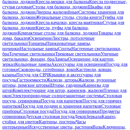
балкона, лоджии
Кресла-мешки для балкона
Кресла подвесные,
стулья садовые
Столы для балкона, лоджии
Шкафы для
балкона, лоджии
Дверцы жалюзийные
Системы хранения для
балкона, лоджии
Журнальные столы, столы-книги
Тумбы для
балкона, лоджии
Кресла-качалки, кресла-маятники
Стулья для
балкона, лоджии
Кресла, пуфы для балкона,
лоджии
Компактные столы для балкона, лоджии
Товары для
дома, бакалея
Освещение
Люстры, потолочные
светильники
Торшеры
Прикроватные лампы,
ночники
Настольные лампы
Споты
Настенные светильники,
бра
Точечные светильники
Трековые светильники
Уличные
светильники, фонари, бра
Лампы
Освещение для картин,
зеркал
Кольцевые лампы
Аксессуары для освещения
Посуда для
готовки
Сковороды, сотейники, воки
Кастрюли, ковши,
казаны
Посуда для СВЧ
Крышки и аксессуары для
посуды
Гастроемкости
Жалюзи, шторы
Жалюзи, рулонные
шторы, римские шторы
Шторы, гардины
Карнизы для
штор
Комплектующие для штор, карнизов, жалюзи
Пленки для
окон
Электроприводные солнцезащитные системы
Столовая
посуда, сервировка
Посуда для напитков
Посуда для горячих
напитков
Посуда для подачи и хранения напитков
Столовые
приборы
Столовая посуда
Посуда для сервировки
Предметы
сервировки
Детская столовая посуда
Декор
Зеркала
Кашпо,
стойки для цветов
Картины, постеры
Часы
интерьерные
Искусственные цветы, растения
Вазы
Ключницы,