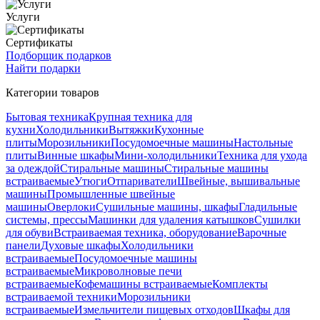
Услуги
Сертификаты
Подборщик подарков
Найти подарки
Категории товаров
Бытовая техника
Крупная техника для
кухни
Холодильники
Вытяжки
Кухонные
плиты
Морозильники
Посудомоечные машины
Настольные
плиты
Винные шкафы
Мини-холодильники
Техника для ухода
за одеждой
Стиральные машины
Стиральные машины
встраиваемые
Утюги
Отпариватели
Швейные, вышивальные
машины
Промышленные швейные
машины
Оверлоки
Сушильные машины, шкафы
Гладильные
системы, прессы
Машинки для удаления катышков
Сушилки
для обуви
Встраиваемая техника, оборудование
Варочные
панели
Духовые шкафы
Холодильники
встраиваемые
Посудомоечные машины
встраиваемые
Микроволновые печи
встраиваемые
Кофемашины встраиваемые
Комплекты
встраиваемой техники
Морозильники
встраиваемые
Измельчители пищевых отходов
Шкафы для