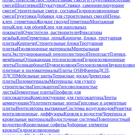
смеси
Шпатлевки
Штукатурки
Стяжки, самонивелирующие
смеси
Строительные смеси, составы
Гидроизоляционные
смеси
Грунтовки
Добавки для строительных смесей
Пены,
клеи, герметики
Жидкие гвозди
Герметики
Монтажная
пена
Клеи для обоев
Клеи для напольных
покрытий
Очистители, растворители
Фиксаторы
резьбы
Клеи
Герметики, пены
Кирпичи, блоки, тротуарная
плитка
Кирпичи
Строительные блоки
Тротуарная
плитка
Изоляционные материалы
Минеральная
вата
Экструдированный пенополистирол
Пенопласт
Пленки,
мембраны
Отражающая теплоизоляция
Гидроизоляционные
ленты
Поликарбонат
Шумоизоляция
Теплоизоляция
Звукоизоляц
плитные и пиломатериалы
Плиты OSB
Фанера
ДСП,
ЛДСП
Мебельные щиты
Террасные доски
Древесные
плиты
Пиломатериалы
Материалы для сухого
строительства
Гипсокартон
Гипсоволокнистые
листы
Цементные плиты
Профили для
гипсокартона
Комплектующие для гипсокартона
Ленты
армирующие
Уплотнительные ленты
Гипсовые и цементные
плиты
Вентиляторы вытяжные
Системы воздуховодов
Решетки
вентиляционные, диффузоры
Кровля и водосток
Черепица и
кровельные материалы
Водосточные системы
Поверхностный
водоотвод
Кровельные софиты
Доборные элементы
кровли
Гидроизоляционные