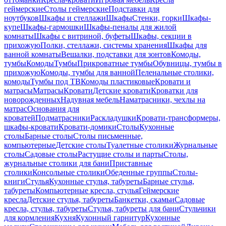
геймерские
Столы геймерские
Подставки для
ноутбуков
Шкафы и стеллажи
Шкафы
Стенки, горки
Шкафы-
купе
Шкафы-гармошки
Шкафы-пеналы для жилой
комнаты
Шкафы с витриной, буфеты
Шкафы, секции в
прихожую
Полки, стеллажи, системы хранения
Шкафы для
ванной комнаты
Вешалки, подставки для зонтов
Комоды,
тумбы
Комоды
Тумбы
Прикроватные тумбы
Обувницы, тумбы в
прихожую
Комоды, тумбы для ванной
Пеленальные столики,
комоды
Тумбы под ТВ
Комоды пластиковые
Кровати и
матрасы
Матрасы
Кровати
Детские кровати
Кроватки для
новорожденных
Надувная мебель
Наматрасники, чехлы на
матрас
Основания для
кроватей
Подматрасники
Раскладушки
Кровати-трансформеры,
шкафы-кровати
Кровати-домики
Столы
Кухонные
столы
Барные столы
Столы письменные,
компьютерные
Детские столы
Туалетные столики
Журнальные
столы
Садовые столы
Растущие столы и парты
Столы,
журнальные столики для бани
Приставные
столики
Консольные столики
Обеденные группы
Столы-
книги
Стулья
Кухонные стулья, табуреты
Барные стулья,
табуреты
Компьютерные кресла, стулья
Геймерские
кресла
Детские стулья, табуреты
Банкетки, скамьи
Садовые
кресла, стулья, табуреты
Стулья, табуреты для бани
Стульчики
для кормления
Кухня
Кухонный гарнитур
Кухонные