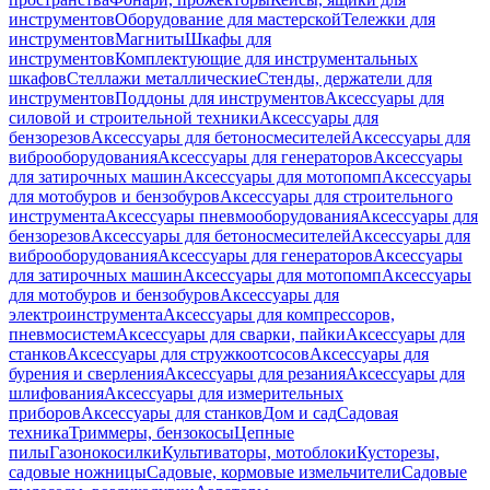
инструментов
Оборудование для мастерской
Тележки для
инструментов
Магниты
Шкафы для
инструментов
Комплектующие для инструментальных
шкафов
Стеллажи металлические
Стенды, держатели для
инструментов
Поддоны для инструментов
Аксессуары для
силовой и строительной техники
Аксессуары для
бензорезов
Аксессуары для бетоносмесителей
Аксессуары для
виброоборудования
Аксессуары для генераторов
Аксессуары
для затирочных машин
Аксессуары для мотопомп
Аксессуары
для мотобуров и бензобуров
Аксессуары для строительного
инструмента
Аксессуары пневмооборудования
Аксессуары для
бензорезов
Аксессуары для бетоносмесителей
Аксессуары для
виброоборудования
Аксессуары для генераторов
Аксессуары
для затирочных машин
Аксессуары для мотопомп
Аксессуары
для мотобуров и бензобуров
Аксессуары для
электроинструмента
Аксессуары для компрессоров,
пневмосистем
Аксессуары для сварки, пайки
Аксессуары для
станков
Аксессуары для стружкоотсосов
Аксессуары для
бурения и сверления
Аксессуары для резания
Аксессуары для
шлифования
Аксессуары для измерительных
приборов
Аксессуары для станков
Дом и сад
Садовая
техника
Триммеры, бензокосы
Цепные
пилы
Газонокосилки
Культиваторы, мотоблоки
Кусторезы,
садовые ножницы
Садовые, кормовые измельчители
Садовые