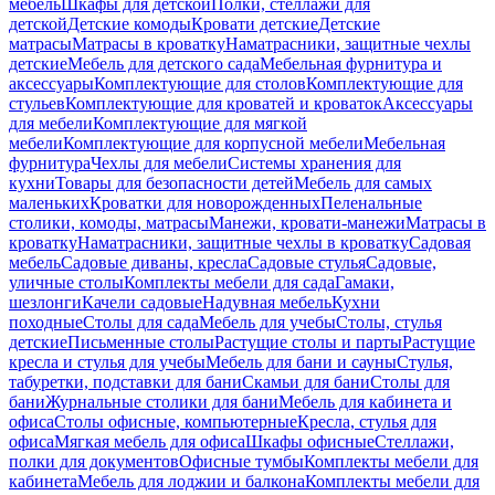
мебель
Шкафы для детской
Полки, стеллажи для
детской
Детские комоды
Кровати детские
Детские
матрасы
Матрасы в кроватку
Наматрасники, защитные чехлы
детские
Мебель для детского сада
Мебельная фурнитура и
аксессуары
Комплектующие для столов
Комплектующие для
стульев
Комплектующие для кроватей и кроваток
Аксессуары
для мебели
Комплектующие для мягкой
мебели
Комплектующие для корпусной мебели
Мебельная
фурнитура
Чехлы для мебели
Системы хранения для
кухни
Товары для безопасности детей
Мебель для самых
маленьких
Кроватки для новорожденных
Пеленальные
столики, комоды, матрасы
Манежи, кровати-манежи
Матрасы в
кроватку
Наматрасники, защитные чехлы в кроватку
Садовая
мебель
Садовые диваны, кресла
Садовые стулья
Садовые,
уличные столы
Комплекты мебели для сада
Гамаки,
шезлонги
Качели садовые
Надувная мебель
Кухни
походные
Столы для сада
Мебель для учебы
Столы, стулья
детские
Письменные столы
Растущие столы и парты
Растущие
кресла и стулья для учебы
Мебель для бани и сауны
Стулья,
табуретки, подставки для бани
Скамьи для бани
Столы для
бани
Журнальные столики для бани
Мебель для кабинета и
офиса
Столы офисные, компьютерные
Кресла, стулья для
офиса
Мягкая мебель для офиса
Шкафы офисные
Стеллажи,
полки для документов
Офисные тумбы
Комплекты мебели для
кабинета
Мебель для лоджии и балкона
Комплекты мебели для