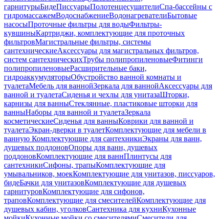
гарнитуры
Биде
Писсуары
Полотенцесушители
Спа-бассейны с
гидромассажем
Водоснабжение
Водонагреватели
Бытовые
насосы
Проточные фильтры для воды
Фильтры-
кувшины
Картриджи, комплектующие для проточных
фильтров
Магистральные фильтры, системы
сантехнические
Аксессуары для магистральных фильтров,
систем сантехнических
Трубы полипропиленовые
Фитинги
полипропиленовые
Расширительные баки,
гидроаккумуляторы
Обустройство ванной комнаты и
туалета
Мебель для ванной
Зеркала для ванной
Аксессуары для
ванной и туалета
Сиденья и чехлы для унитаза
Шторки,
карнизы для ванны
Стеклянные, пластиковые шторки для
ванны
Наборы для ванной и туалета
Зеркала
косметические
Сиденья для ванны
Коврики для ванной и
туалета
Экран-дверки в туалет
Комплектующие для мебели в
ванную
Комплектующие для сантехники
Экраны для ванн,
душевых поддонов
Опоры для ванн, душевых
поддонов
Комплектующие для ванн
Плинтусы для
сантехники
Сифоны, трапы
Комплектующие для
умывальников, моек
Комплектующие для унитазов, писсуаров,
биде
Бачки для унитазов
Комплектующие для душевых
гарнитуров
Комплектующие для сифонов,
трапов
Комплектующие для смесителей
Комплектующие для
душевых кабин, уголков
Сантехника для кухни
Кухонные
мойки
Кухонные мойки со смесителями
Смесители для