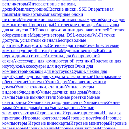
репликаторы
Интерактивные панели,
доски
Комплектующие
Жесткие диски, SSD
Оперативная
память
Видеокарты
Компьютерные блоки
питания
Материнские платы
Системы охлаждения
Корпуса для
компьютеров
Процессоры
Оптические приводы
Аксессуары
для корпусов ПК
Боксы, док-станции для накопителей
Сетевое
оборудование
Маршрутизаторы, DSL-модемы
Wi-Fi точки
доступа, усилители сигнала
Беспроводные
адаптеры
Коммутаторы
Сетевые адаптеры
Powerline
Сетевые
комплектующие
IP-телефония
Медиаконвертеры
Кабели,
переходники сетевые
Антенны для беспроводной
связи
Аксессуары для компьютерной техники
Подставки для
ноутбуков
Аксессуары для ноутбуков
Очки для
компьютера
Рюкзаки для ноутбуков
Сумки, чехлы для
ноутбуков
Средства для ухода за электроникой
Программное
обеспечение
Система Умный дом
Управление умным
домом
Умные колонки, станции
Умные камеры
видеонаблюдения
Умные датчики для дома
Умные
лампы
Умные выключатели
Умные розетки
Умные
светильники
Умные светодиодные ленты
Умные реле
Умные
замки
Умные домофоны
Умные карнизы
Умные
терморегуляторы
Игровая зона
Игровые приставки
Игры для
приставок
Игровые контроллеры
Игровые ноутбуки
Игровые
компьютеры
Игровые видеокарты
Игровые мониторы
Игровые
телевизоры
Игровые мыши
Игровые клавиатуры
Игровые