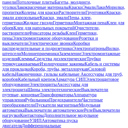
панели
Потолочные плиты
Багеты, молдинги,
уголки
Лакокрасочные материалы
Краски
Эмали
Лаки
Морилки,
пропитки
Колеры для краски
Растворители
Грунтовки
Краски,
эмали аэрозольные
Краски, эмали
Пены, клеи,
герметики
Жидкие гвозди
Герметики
Монтажная пена
Клеи для
обоев
Клеи для напольных покрытий
Очистители,
растворители
Фиксаторы резьбы
Клеи
Герметики,
пены
Электромонтажное оборудование
Розетки и
выключатели
Электрические звонки
Коробки
распределительные и подрозетники
Электропатроны
Вилки,
штепсели
Молниеприемники
Заземление
Электромонтажные
изделия
Клеммы
Средства диэлектрические
Трубки
термоусаживаемые
Изолирующие зажимы
Кабель и системы
для прокладки
Короба, трубы, металлорукав
Силовой
кабель
Наконечники, гильзы кабельные
Аксессуары для труб,
коробов
Кабельный крепеж
Арматура СИП
Электрощитовое
оборудование
Электрощиты
Аксессуары для
электрощита
Шины электротехнические
Выключатели
путевые, концевые
Трансформаторы
Аппаратура
управления
Рубильники
Предохранители
Частотные
преобразователи
Пускатели магнитные
Модульная
автоматика
Выключатели автоматические
Реле
Выключатели
нагрузки
Контакторы
Дополнительное модульное
оборудование
УЗИП
Автоматика пуска
двигателя
Дифференциальные