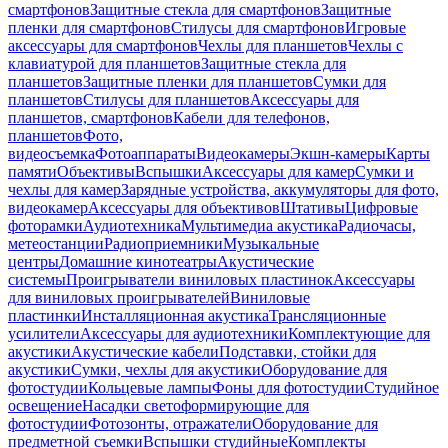
смартфонов
Защитные стекла для смартфонов
Защитные
пленки для смартфонов
Стилусы для смартфонов
Игровые
аксессуары для смартфонов
Чехлы для планшетов
Чехлы с
клавиатурой для планшетов
Защитные стекла для
планшетов
Защитные пленки для планшетов
Сумки для
планшетов
Стилусы для планшетов
Аксессуары для
планшетов, смартфонов
Кабели для телефонов,
планшетов
Фото,
видеосъемка
Фотоаппараты
Видеокамеры
Экшн-камеры
Карты
памяти
Объективы
Вспышки
Аксессуары для камер
Сумки и
чехлы для камер
Зарядные устройства, аккумуляторы для фото,
видеокамер
Аксессуары для объективов
Штативы
Цифровые
фоторамки
Аудиотехника
Мультимедиа акустика
Радиочасы,
метеостанции
Радиоприемники
Музыкальные
центры
Домашние кинотеатры
Акустические
системы
Проигрыватели виниловых пластинок
Аксессуары
для виниловых проигрывателей
Виниловые
пластинки
Инсталляционная акустика
Трансляционные
усилители
Аксессуары для аудиотехники
Комплектующие для
акустики
Акустические кабели
Подставки, стойки для
акустики
Сумки, чехлы для акустики
Оборудование для
фотостудии
Кольцевые лампы
Фоны для фотостудии
Студийное
освещение
Насадки светоформирующие для
фотостудии
Фотозонты, отражатели
Оборудование для
предметной съемки
Вспышки студийные
Комплекты