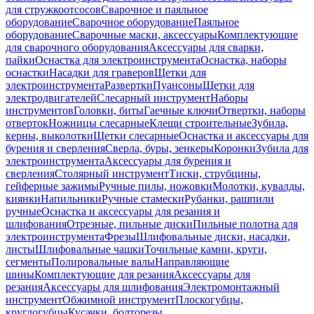
для стружкоотсосов
Сварочное и паяльное
оборудование
Сварочное оборудование
Паяльное
оборудование
Сварочные маски, аксессуары
Комплектующие
для сварочного оборудования
Аксессуары для сварки,
пайки
Оснастка для электроинструмента
Оснастка, наборы
оснастки
Насадки для граверов
Щетки для
электроинструмента
Развертки
Пуансоны
Щетки для
электродвигателей
Слесарный инструмент
Наборы
инструментов
Головки, биты
Гаечные ключи
Отвертки, наборы
отверток
Ножницы слесарные
Клещи строительные
Зубила,
керны, выколотки
Щетки слесарные
Оснастка и аксессуары для
бурения и сверления
Сверла, буры, зенкеры
Коронки
Зубила для
электроинструмента
Аксессуары для бурения и
сверления
Столярный инструмент
Тиски, струбцины,
гейферные зажимы
Ручные пилы, ножовки
Молотки, кувалды,
киянки
Напильники
Ручные стамески
Рубанки, рашпили
ручные
Оснастка и аксессуары для резания и
шлифования
Отрезные, пильные диски
Пильные полотна для
электроинструмента
Фрезы
Шлифовальные диски, насадки,
листы
Шлифовальные чашки
Точильные камни, круги,
сегменты
Полировальные валы
Направляющие
шины
Комплектующие для резания
Аксессуары для
резания
Аксессуары для шлифования
Электромонтажный
инструмент
Обжимной инструмент
Плоскогубцы,
круглогубцы
Кусачки, болторезы,