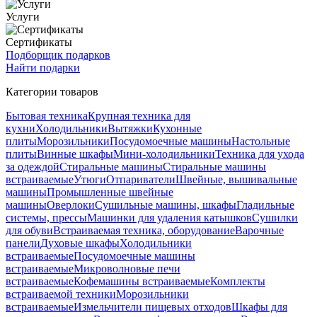
Услуги
Сертификаты
Подборщик подарков
Найти подарки
Категории товаров
Бытовая техника
Крупная техника для
кухни
Холодильники
Вытяжки
Кухонные
плиты
Морозильники
Посудомоечные машины
Настольные
плиты
Винные шкафы
Мини-холодильники
Техника для ухода
за одеждой
Стиральные машины
Стиральные машины
встраиваемые
Утюги
Отпариватели
Швейные, вышивальные
машины
Промышленные швейные
машины
Оверлоки
Сушильные машины, шкафы
Гладильные
системы, прессы
Машинки для удаления катышков
Сушилки
для обуви
Встраиваемая техника, оборудование
Варочные
панели
Духовые шкафы
Холодильники
встраиваемые
Посудомоечные машины
встраиваемые
Микроволновые печи
встраиваемые
Кофемашины встраиваемые
Комплекты
встраиваемой техники
Морозильники
встраиваемые
Измельчители пищевых отходов
Шкафы для