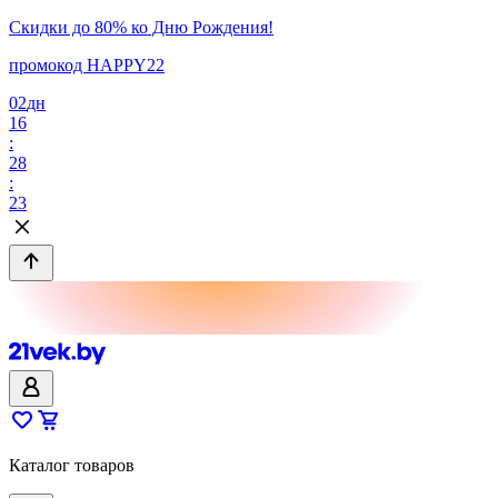
Скидки до 80% ко Дню Рождения!
промокод HAPPY22
02
дн
16
:
28
:
23
Каталог товаров