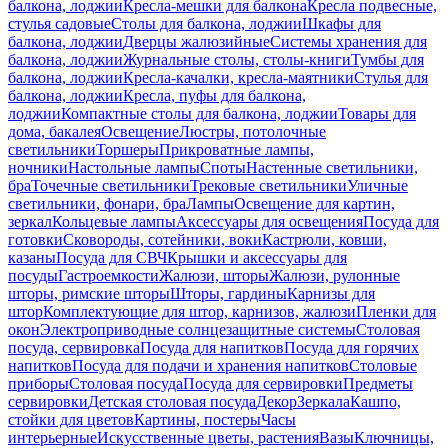
балкона, лоджии
Кресла-мешки для балкона
Кресла подвесные,
стулья садовые
Столы для балкона, лоджии
Шкафы для
балкона, лоджии
Дверцы жалюзийные
Системы хранения для
балкона, лоджии
Журнальные столы, столы-книги
Тумбы для
балкона, лоджии
Кресла-качалки, кресла-маятники
Стулья для
балкона, лоджии
Кресла, пуфы для балкона,
лоджии
Компактные столы для балкона, лоджии
Товары для
дома, бакалея
Освещение
Люстры, потолочные
светильники
Торшеры
Прикроватные лампы,
ночники
Настольные лампы
Споты
Настенные светильники,
бра
Точечные светильники
Трековые светильники
Уличные
светильники, фонари, бра
Лампы
Освещение для картин,
зеркал
Кольцевые лампы
Аксессуары для освещения
Посуда для
готовки
Сковороды, сотейники, воки
Кастрюли, ковши,
казаны
Посуда для СВЧ
Крышки и аксессуары для
посуды
Гастроемкости
Жалюзи, шторы
Жалюзи, рулонные
шторы, римские шторы
Шторы, гардины
Карнизы для
штор
Комплектующие для штор, карнизов, жалюзи
Пленки для
окон
Электроприводные солнцезащитные системы
Столовая
посуда, сервировка
Посуда для напитков
Посуда для горячих
напитков
Посуда для подачи и хранения напитков
Столовые
приборы
Столовая посуда
Посуда для сервировки
Предметы
сервировки
Детская столовая посуда
Декор
Зеркала
Кашпо,
стойки для цветов
Картины, постеры
Часы
интерьерные
Искусственные цветы, растения
Вазы
Ключницы,