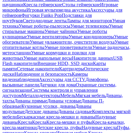
наушники
Кресла геймерские
Столы геймерские
Игровые
микрофоны
Игровая мультимедиа акустика
Аксессуары для
геймеров
Фигурки Funko Pop
Подставки для
ноутбуков
Светодиодные ленты
Лампы для мониторов
Умная
техника
Умные роботы-пылесосы
Умные телевизоры
Умные
стиральные машины
Умные чайники
Умные роботы
кулинарные
Умные вентиляторы
Умные кондиционеры
Умные
обогреватели
Умные увлажнители, очистители воздуха
Умные
отопительные котлы
Умные проветриватели
Умные радиочасы,
метеостанции
Умные кормушки и поилки для
животных
Умные напольные весы
Накопители данных
USB
Flash накопители
Внешние HDD, SSD диски
Карты
памяти
Сетевые накопители
Картридеры
Оптические
диски
Наблюдение и безопасность
Камеры
видеонаблюдения
Аксессуары для CCTV
Домофоны,
вызывные панели
Датчики для дома
Охранные системы,
сигнализации
Системы контроля и управления
доступом
Металлодетекторы
Мебель
Мягкая мебель
Диваны,
тахты
Диваны прямые
Диваны угловые
Диваны П-
образные
Кухонные уголки, диваны
Диваны
модульные
Детские диваны
Диваны садовые
Комплекты мягкой
мебели
Бескаркасные кресла-мешки и диваны
Надувные
диваны
Кресла
Кресла
Кресла-мешки и пуфы
Кресла-качалки,
кресла-маятники
Детские кресла, пуфы
Надувные кресла
Пуфы,
оттоманки
Кресла-кровати
Игровая мебель
Кресла