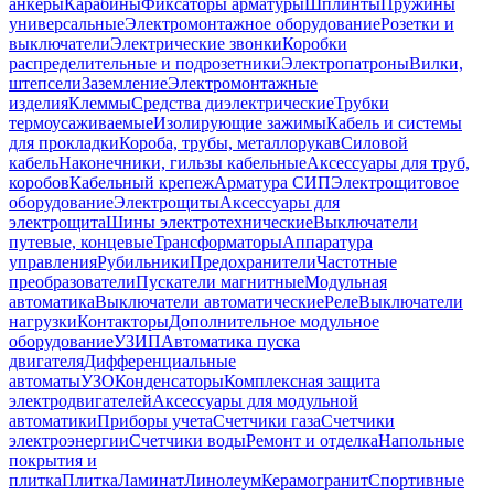
анкеры
Карабины
Фиксаторы арматуры
Шплинты
Пружины
универсальные
Электромонтажное оборудование
Розетки и
выключатели
Электрические звонки
Коробки
распределительные и подрозетники
Электропатроны
Вилки,
штепсели
Заземление
Электромонтажные
изделия
Клеммы
Средства диэлектрические
Трубки
термоусаживаемые
Изолирующие зажимы
Кабель и системы
для прокладки
Короба, трубы, металлорукав
Силовой
кабель
Наконечники, гильзы кабельные
Аксессуары для труб,
коробов
Кабельный крепеж
Арматура СИП
Электрощитовое
оборудование
Электрощиты
Аксессуары для
электрощита
Шины электротехнические
Выключатели
путевые, концевые
Трансформаторы
Аппаратура
управления
Рубильники
Предохранители
Частотные
преобразователи
Пускатели магнитные
Модульная
автоматика
Выключатели автоматические
Реле
Выключатели
нагрузки
Контакторы
Дополнительное модульное
оборудование
УЗИП
Автоматика пуска
двигателя
Дифференциальные
автоматы
УЗО
Конденсаторы
Комплексная защита
электродвигателей
Аксессуары для модульной
автоматики
Приборы учета
Счетчики газа
Счетчики
электроэнергии
Счетчики воды
Ремонт и отделка
Напольные
покрытия и
плитка
Плитка
Ламинат
Линолеум
Керамогранит
Спортивные