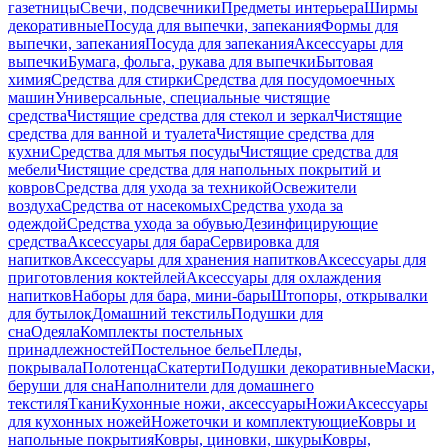
газетницы
Свечи, подсвечники
Предметы интерьера
Ширмы
декоративные
Посуда для выпечки, запекания
Формы для
выпечки, запекания
Посуда для запекания
Аксессуары для
выпечки
Бумага, фольга, рукава для выпечки
Бытовая
химия
Средства для стирки
Средства для посудомоечных
машин
Универсальные, специальные чистящие
средства
Чистящие средства для стекол и зеркал
Чистящие
средства для ванной и туалета
Чистящие средства для
кухни
Средства для мытья посуды
Чистящие средства для
мебели
Чистящие средства для напольных покрытий и
ковров
Средства для ухода за техникой
Освежители
воздуха
Средства от насекомых
Средства ухода за
одеждой
Средства ухода за обувью
Дезинфицирующие
средства
Аксессуары для бара
Сервировка для
напитков
Аксессуары для хранения напитков
Аксессуары для
приготовления коктейлей
Аксессуары для охлаждения
напитков
Наборы для бара, мини-бары
Штопоры, открывалки
для бутылок
Домашний текстиль
Подушки для
сна
Одеяла
Комплекты постельных
принадлежностей
Постельное белье
Пледы,
покрывала
Полотенца
Скатерти
Подушки декоративные
Маски,
беруши для сна
Наполнители для домашнего
текстиля
Ткани
Кухонные ножи, аксессуары
Ножи
Аксессуары
для кухонных ножей
Ножеточки и комплектующие
Ковры и
напольные покрытия
Ковры, циновки, шкуры
Ковры,