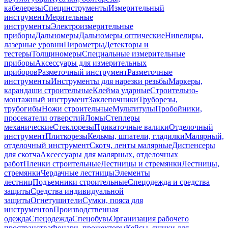
кабелерезы
Специнструменты
Измерительный
инструмент
Мерительные
инструменты
Электроизмерительные
приборы
Дальномеры
Дальномеры оптические
Нивелиры,
лазерные уровни
Пирометры
Детекторы и
тестеры
Толщиномеры
Специальные измерительные
приборы
Аксессуары для измерительных
приборов
Разметочный инструмент
Разметочные
инструменты
Инструменты для нарезки резьбы
Маркеры,
карандаши строительные
Клейма ударные
Строительно-
монтажный инструмент
Заклепочники
Труборезы,
трубогибы
Ножи строительные
Мультитулы
Пробойники,
просекатели отверстий
Ломы
Степлеры
механические
Стеклорезы
Прикаточные валики
Отделочный
инструмент
Плиткорезы
Кельмы, шпатели, гладилки
Малярный,
отделочный инструмент
Скотч, ленты малярные
Диспенсеры
для скотча
Аксессуары для малярных, отделочных
работ
Пленки строительные
Лестницы и стремянки
Лестницы,
стремянки
Чердачные лестницы
Элементы
лестниц
Подъемники строительные
Спецодежда и средства
защиты
Средства индивидуальной
защиты
Огнетушители
Сумки, пояса для
инструментов
Производственная
одежда
Спецодежда
Спецобувь
Организация рабочего
пространства
Фонари, прожекторы
Кейсы, ящики для