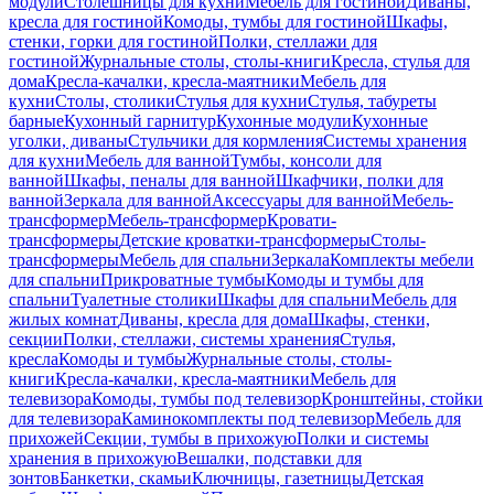
модули
Столешницы для кухни
Мебель для гостиной
Диваны,
кресла для гостиной
Комоды, тумбы для гостиной
Шкафы,
стенки, горки для гостиной
Полки, стеллажи для
гостиной
Журнальные столы, столы-книги
Кресла, стулья для
дома
Кресла-качалки, кресла-маятники
Мебель для
кухни
Столы, столики
Стулья для кухни
Стулья, табуреты
барные
Кухонный гарнитур
Кухонные модули
Кухонные
уголки, диваны
Стульчики для кормления
Системы хранения
для кухни
Мебель для ванной
Тумбы, консоли для
ванной
Шкафы, пеналы для ванной
Шкафчики, полки для
ванной
Зеркала для ванной
Аксессуары для ванной
Мебель-
трансформер
Мебель-трансформер
Кровати-
трансформеры
Детские кроватки-трансформеры
Столы-
трансформеры
Мебель для спальни
Зеркала
Комплекты мебели
для спальни
Прикроватные тумбы
Комоды и тумбы для
спальни
Туалетные столики
Шкафы для спальни
Мебель для
жилых комнат
Диваны, кресла для дома
Шкафы, стенки,
секции
Полки, стеллажи, системы хранения
Стулья,
кресла
Комоды и тумбы
Журнальные столы, столы-
книги
Кресла-качалки, кресла-маятники
Мебель для
телевизора
Комоды, тумбы под телевизор
Кронштейны, стойки
для телевизора
Каминокомплекты под телевизор
Мебель для
прихожей
Секции, тумбы в прихожую
Полки и системы
хранения в прихожую
Вешалки, подставки для
зонтов
Банкетки, скамьи
Ключницы, газетницы
Детская