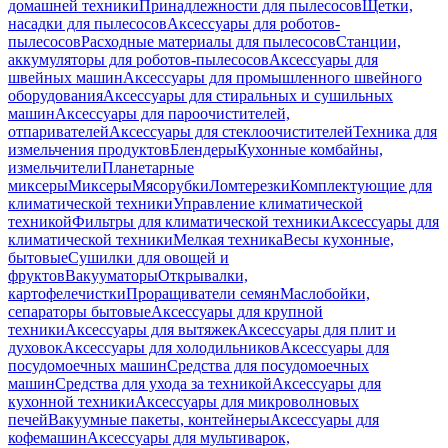
домашней техники
Принадлежности для пылесосов
Щетки,
насадки для пылесосов
Аксессуары для роботов-
пылесосов
Расходные материалы для пылесосов
Станции,
аккумуляторы для роботов-пылесосов
Аксессуары для
швейных машин
Аксессуары для промышленного швейного
оборудования
Аксессуары для стиральных и сушильных
машин
Аксессуары для пароочистителей,
отпаривателей
Аксессуары для стеклоочистителей
Техника для
измельчения продуктов
Блендеры
Кухонные комбайны,
измельчители
Планетарные
миксеры
Миксеры
Мясорубки
Ломтерезки
Комплектующие для
климатической техники
Управление климатической
техникой
Фильтры для климатической техники
Аксессуары для
климатической техники
Мелкая техника
Весы кухонные,
бытовые
Сушилки для овощей и
фруктов
Вакууматоры
Открывалки,
картофелечистки
Проращиватели семян
Маслобойки,
сепараторы бытовые
Аксессуары для крупной
техники
Аксессуары для вытяжек
Аксессуары для плит и
духовок
Аксессуары для холодильников
Аксессуары для
посудомоечных машин
Средства для посудомоечных
машин
Средства для ухода за техникой
Аксессуары для
кухонной техники
Аксессуары для микроволновых
печей
Вакуумные пакеты, контейнеры
Аксессуары для
кофемашин
Аксессуары для мультиварок,