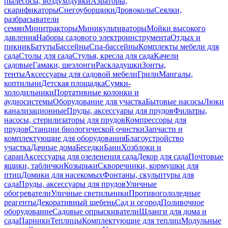
пылесосы, воздуходувки
Аэраторы,
скарификаторы
Снегоуборщики
Дровоколы
Сеялки,
разбрасыватели
семян
Минитракторы
Миникультиваторы
Мойки высокого
давления
Наборы садового электроинструмента
Отдых и
пикник
Батуты
Бассейны
Спа-бассейны
Комплекты мебели для
сада
Столы для сада
Стулья, кресла для сада
Качели
садовые
Гамаки, шезлонги
Раскладушки
Зонты,
тенты
Аксессуары для садовой мебели
Грили
Мангалы,
коптильни
Детская площадка
Сумки-
холодильники
Портативные колонки и
аудиосистемы
Оборудование для участка
Бытовые насосы
Люки
канализационные
Пруды, аксессуары для прудов
Фильтры,
насосы, стерилизаторы для прудов
Компрессоры для
прудов
Станции биологической очистки
Запчасти и
комплектующие для оборудования
Благоустройство
участка
Дачные дома
Беседки
Бани
Хозблоки и
сараи
Аксессуары для озеленения сада
Декор для сада
Почтовые
ящики, таблички
Козырьки
Скворечники, кормушки для
птиц
Домики для насекомых
Фонтаны, скульптуры для
сада
Пруды, аксессуары для прудов
Уличные
обогреватели
Уличные светильники
Противогололедные
реагенты
Декоративный щебень
Сад и огород
Поливочное
оборудование
Садовые опрыскиватели
Шланги для дома и
сада
Парники
Теплицы
Комплектующие для теплиц
Модульные