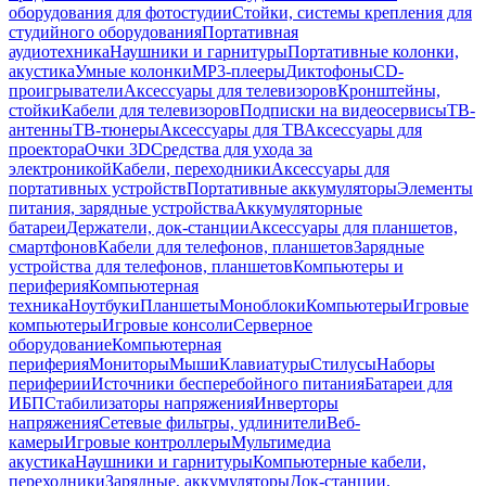
оборудования для фотостудии
Стойки, системы крепления для
студийного оборудования
Портативная
аудиотехника
Наушники и гарнитуры
Портативные колонки,
акустика
Умные колонки
MP3-плееры
Диктофоны
CD-
проигрыватели
Аксессуары для телевизоров
Кронштейны,
стойки
Кабели для телевизоров
Подписки на видеосервисы
ТВ-
антенны
ТВ-тюнеры
Аксессуары для ТВ
Аксессуары для
проектора
Очки 3D
Средства для ухода за
электроникой
Кабели, переходники
Аксессуары для
портативных устройств
Портативные аккумуляторы
Элементы
питания, зарядные устройства
Аккумуляторные
батареи
Держатели, док-станции
Аксессуары для планшетов,
смартфонов
Кабели для телефонов, планшетов
Зарядные
устройства для телефонов, планшетов
Компьютеры и
периферия
Компьютерная
техника
Ноутбуки
Планшеты
Моноблоки
Компьютеры
Игровые
компьютеры
Игровые консоли
Серверное
оборудование
Компьютерная
периферия
Мониторы
Мыши
Клавиатуры
Стилусы
Наборы
периферии
Источники бесперебойного питания
Батареи для
ИБП
Стабилизаторы напряжения
Инверторы
напряжения
Сетевые фильтры, удлинители
Веб-
камеры
Игровые контроллеры
Мультимедиа
акустика
Наушники и гарнитуры
Компьютерные кабели,
переходники
Зарядные, аккумуляторы
Док-станции,