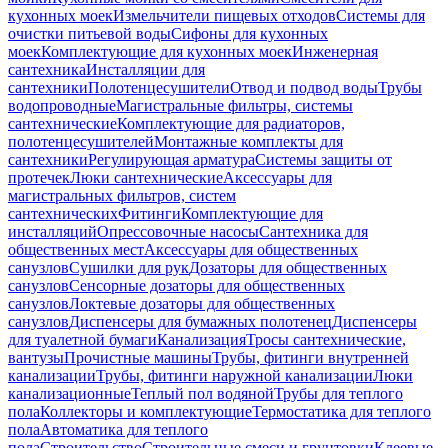
кухонных моек
Измельчители пищевых отходов
Системы для
очистки питьевой воды
Сифоны для кухонных
моек
Комплектующие для кухонных моек
Инженерная
сантехника
Инсталляции для
сантехники
Полотенцесушители
Отвод и подвод воды
Трубы
водопроводные
Магистральные фильтры, системы
сантехнические
Комплектующие для радиаторов,
полотенцесушителей
Монтажные комплекты для
сантехники
Регулирующая арматура
Системы защиты от
протечек
Люки сантехнические
Аксессуары для
магистральных фильтров, систем
сантехнических
Фитинги
Комплектующие для
инсталляций
Опрессовочные насосы
Сантехника для
общественных мест
Аксессуары для общественных
санузлов
Сушилки для рук
Дозаторы для общественных
санузлов
Сенсорные дозаторы для общественных
санузлов
Локтевые дозаторы для общественных
санузлов
Диспенсеры для бумажных полотенец
Диспенсеры
для туалетной бумаги
Канализация
Тросы сантехнические,
вантузы
Прочистные машины
Трубы, фитинги внутренней
канализации
Трубы, фитинги наружной канализации
Люки
канализационные
Теплый пол водяной
Трубы для теплого
пола
Коллекторы и комплектующие
Термостатика для теплого
пола
Автоматика для теплого
пола
Строительство
Строительные смеси и грунтовки
Клеевые