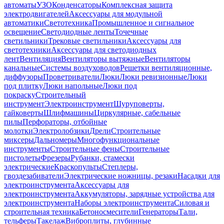
автоматы
УЗО
Конденсаторы
Комплексная защита
электродвигателей
Аксессуары для модульной
автоматики
Светотехника
Промышленное и сигнальное
освещение
Светодиодные ленты
Точечные
светильники
Трековые светильники
Аксессуары для
светотехники
Аксессуары для светодиодных
лент
Вентиляция
Вентиляторы вытяжные
Вентиляторы
канальные
Системы воздуховодов
Решетки вентиляционные,
диффузоры
Проветриватели
Люки
Люки ревизионные
Люки
под плитку
Люки напольные
Люки под
покраску
Строительный
инструмент
Электроинструмент
Шуруповерты,
гайковерты
Шлифмашины
Циркулярные, сабельные
пилы
Перфораторы, отбойные
молотки
Электролобзики
Дрели
Строительные
миксеры
Дальномеры
Многофункциональные
инструменты
Строительные фены
Строительные
пистолеты
Фрезеры
Рубанки, стамески
электрические
Краскопульты
Степлеры,
гвоздезабиватели
Электрические ножницы, резаки
Насадки для
электроинструмента
Аксессуары для
электроинструмента
Аккумуляторы, зарядные устройства для
электроинструмента
Наборы электроинструмента
Силовая и
строительная техника
Бетоносмесители
Генераторы
Тали,
тельферы
Такелаж
Виброплиты, глубинные