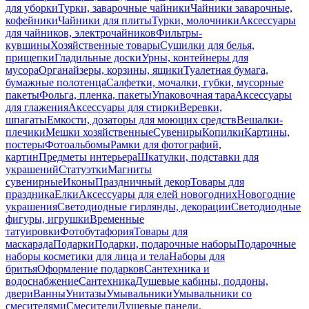
для уборки
Турки, заварочные чайники
Чайники заварочные,
кофейники
Чайники для плиты
Турки, молочники
Аксессуары
для чайников, электрочайников
Фильтры-
кувшины
Хозяйственные товары
Сушилки для белья,
прищепки
Гладильные доски
Урны, контейнеры для
мусора
Органайзеры, корзины, ящики
Туалетная бумага,
бумажные полотенца
Салфетки, мочалки, губки, мусорные
пакеты
Фольга, пленка, пакеты
Упаковочная тара
Аксессуары
для глажения
Аксессуары для стирки
Веревки,
шпагаты
Емкости, дозаторы для моющих средств
Вешалки-
плечики
Мешки хозяйственные
Сувениры
Копилки
Картины,
постеры
Фотоальбомы
Рамки для фотографий,
картин
Предметы интерьера
Шкатулки, подставки для
украшений
Статуэтки
Магниты
сувенирные
Иконы
Праздничный декор
Товары для
праздника
Елки
Аксессуары для елей новогодних
Новогодние
украшения
Светодиодные гирлянды, декорации
Светодиодные
фигуры, игрушки
Временные
татуировки
Фотобутафория
Товары для
маскарада
Подарки
Подарки, подарочные наборы
Подарочные
наборы косметики для лица и тела
Наборы для
бритья
Оформление подарков
Сантехника и
водоснабжение
Сантехника
Душевые кабины, поддоны,
двери
Ванны
Унитазы
Умывальники
Умывальники со
смесителями
Смесители
Душевые панели,