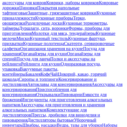
аксессуары для ковров
Коврики, наборы ковриков
Ковровые
дорожки
Циновки
Покрытия напольные
тафтинговые
Защитные, грязезащитные коврики
Кухонные
принадлежности
Кухонные приборы
Терки,
овощерезки
Разделочные доски
Кухонные термометры,
таймеры
Дуршлаги, сита, воронки
Формы, приборы для
приготовления
Молотки для мяса, тендерайзеры
Кухонные
мелочи
Миски
Кухонный текстиль
Кухонные фартуки,
прихватки
Кухонные полотенца
Скатерти, сервировочные
салфетки
Организация хранения на кухне
Посуда для
хранения
Органайзеры для кухни
Органайзеры для
специй
Посуда для ланча
Полки и аксессуары на
рейлинги
Рейлинги для кухни
Одноразовая посуда,
упаковка
Вакуумные пакеты,
контейнеры
Бакалея
Кофе
Чай
Цикорий, какао, горячий
шоколад
Сиропы и топпинги
Консервирование и
дистилляция
Автоклавы для консервирования
Аксессуары для
консервирования
Приспособления для
консервирования
Открывалки
Пивоварни
Емкости для
брожения
Ингредиенты для приготовления алкогольных
напитков
Аксессуары для приготовления и хранения
алкогольных напитков
Комплектующие для
дистилляторов
Прессы, дробилки для виноделия и
пивоварения
Дистилляторы бытовые
Уборочный
инвентарь
Швабры, насадки
Ведра, тазы для уборки
Наборы