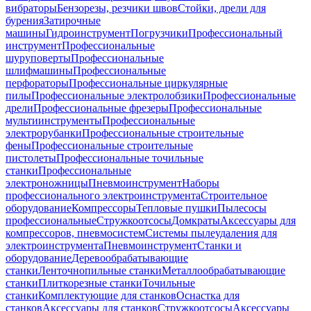
вибраторы
Бензорезы, резчики швов
Стойки, дрели для
бурения
Затирочные
машины
Гидроинструмент
Погрузчики
Профессиональный
инструмент
Профессиональные
шуруповерты
Профессиональные
шлифмашины
Профессиональные
перфораторы
Профессиональные циркулярные
пилы
Профессиональные электролобзики
Профессиональные
дрели
Профессиональные фрезеры
Профессиональные
мультиинструменты
Профессиональные
электрорубанки
Профессиональные строительные
фены
Профессиональные строительные
пистолеты
Профессиональные точильные
станки
Профессиональные
электроножницы
Пневмоинструмент
Наборы
профессионального электроинструмента
Строительное
оборудование
Компрессоры
Тепловые пушки
Пылесосы
профессиональные
Стружкоотсосы
Домкраты
Аксессуары для
компрессоров, пневмосистем
Системы пылеудаления для
электроинструмента
Пневмоинструмент
Станки и
оборудование
Деревообрабатывающие
станки
Ленточнопильные станки
Металлообрабатывающие
станки
Плиткорезные станки
Точильные
станки
Комплектующие для станков
Оснастка для
станков
Аксессуары для станков
Стружкоотсосы
Аксессуары