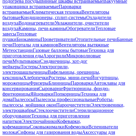
подогрева посуды
Винные шкафы встраиваемые
Вакуумные
упаковщики встраиваемые
Пароварки
встраиваемые
Климатическая техника
Вентиляторы
бытовые
Кондиционеры, сплит-системы
Охладители
воздуха
Водонагреватели
Увлажнители, очистители
воздуха
Камины, печи-камины
Обогреватели
Тепловые
завесы
Тепловые
пушки
Биокамины
Проветриватели
Отопительные печи
Банные
печи
Порталы для каминов
Вентиляторы вытяжные
Метеостанции
Газовые баллоны бытовые
Техника для
приготовления еды
Аэрогрили
Микроволновые
печи
Мультиварки
Сэндвичницы, хот-дог
мейкеры
Тостеры
Электрогрили,
электрошашлычницы
Вафельницы, орешницы,
кексницы
Хлебопечки
Ростеры, мини-печи
Йогуртницы,
мороженицы
Фризеры
Блинницы
Пароварки
Автоклавы для
консервирования
Сыроварни
Фритюрницы, фондю-
фритюрницы
Яйцеварки
Попкорницы
Техника для
дома
Пылесосы
Пылесосы профессиональные
Роботы-
пылесосы, мойщики окон
Пароочистители
Электровеники,
электрошвабры
Стеклоочистители
Стерилизационное
оборудование
Техника для приготовления
напитков
Электрочайники
Кофеварки,
кофемашины
Соковыжималки
Кофемолки
Вспениватели
молока
Сифоны для газирования воды
Аксессуары для