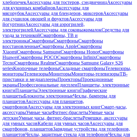
хлебопечек
Аксессуары для тостеров, сэндвичниц
Аксессуары
для кухонных комбайнов
Аксессуары для
мясорубок
Аксессуары для блендеров, миксеров
Аксессуары
для сушилок овощей и фруктов
Аксессуары для
йогуртниц
Аксессуары для аэрогрилей,
электрогрилей
Аксессуары для соковыжималок
Средства для
ухода за техникой
Смартфоны, ТВ и
электроника
Смартфоны
Смартфоны
Смартфоны
восстановленные
Смартфоны Apple
Смартфоны
Xiaomi
Смартфоны Samsung
Смартфоны Honor
Смартфоны
Huawei
Смартфоны POCO
Смартфоны Infinix
Смартфоны
Tecno
Смартфоны Realme
Смартфоны Samsung Galaxy S26
series
Кнопочные телефоны
Складные смартфоны
Телевизоры,
мониторы
Телевизоры
Мониторы
Мониторы-телевизоры
ТВ-
приставки и медиаплееры
Проекторы
Проекционные
экраны
Профессиональные дисплеи
Планшеты, электронные
книги
Планшеты
Электронные книги
Графические
планшеты
Блокноты электронные
Чехлы, бамперы для
планшетов
Аксессуары для планшетов,
смартфонов
Аксессуары для электронных книг
Смарт-часы,
аксессуары
Умные часы
Фитнес-браслеты
Умные часы
детские
Умные часы, фитнес-браслеты
Ремешки, аксессуары
для умных часов
Кабели для умных часов
Аксессуары для
смартфонов, планшетов
Зарядные устройства для телефонов,
планшетов
Чехлы, защитные стекла для телефонов
Чехлы для