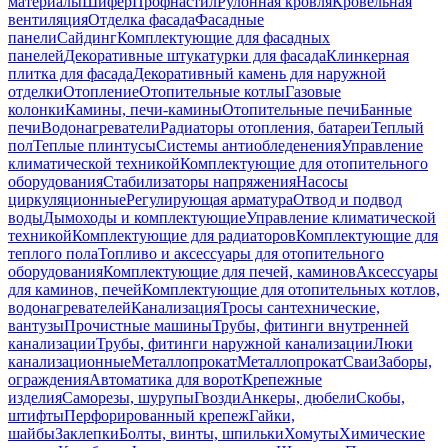
материалы
Шифер
Профнастил
Рулонная кровля
Кровельная
вентиляция
Отделка фасада
Фасадные
панели
Сайдинг
Комплектующие для фасадных
панелей
Декоративные штукатурки для фасада
Клинкерная
плитка для фасада
Декоративный камень для наружной
отделки
Отопление
Отопительные котлы
Газовые
колонки
Камины, печи-камины
Отопительные печи
Банные
печи
Водонагреватели
Радиаторы отопления, батареи
Теплый
пол
Теплые плинтусы
Системы антиобледенения
Управление
климатической техникой
Комплектующие для отопительного
оборудования
Стабилизаторы напряжения
Насосы
циркуляционные
Регулирующая арматура
Отвод и подвод
воды
Дымоходы и комплектующие
Управление климатической
техникой
Комплектующие для радиаторов
Комплектующие для
теплого пола
Топливо и аксессуары для отопительного
оборудования
Комплектующие для печей, каминов
Аксессуары
для каминов, печей
Комплектующие для отопительных котлов,
водонагревателей
Канализация
Тросы сантехнические,
вантузы
Прочистные машины
Трубы, фитинги внутренней
канализации
Трубы, фитинги наружной канализации
Люки
канализационные
Металлопрокат
Металлопрокат
Сваи
Заборы,
ограждения
Автоматика для ворот
Крепежные
изделия
Саморезы, шурупы
Гвозди
Анкеры, дюбели
Скобы,
штифты
Перфорированный крепеж
Гайки,
шайбы
Заклепки
Болты, винты, шпильки
Хомуты
Химические