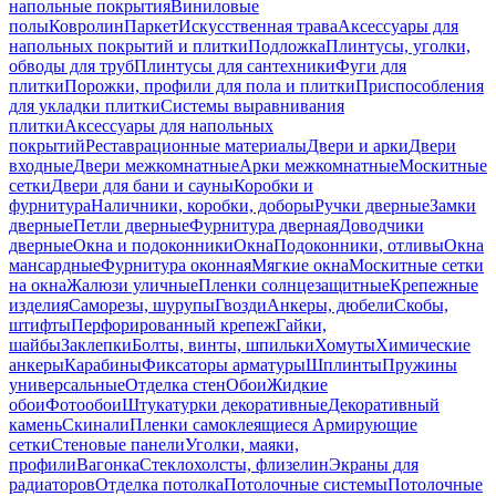
напольные покрытия
Виниловые
полы
Ковролин
Паркет
Искусственная трава
Аксессуары для
напольных покрытий и плитки
Подложка
Плинтусы, уголки,
обводы для труб
Плинтусы для сантехники
Фуги для
плитки
Порожки, профили для пола и плитки
Приспособления
для укладки плитки
Системы выравнивания
плитки
Аксессуары для напольных
покрытий
Реставрационные материалы
Двери и арки
Двери
входные
Двери межкомнатные
Арки межкомнатные
Москитные
сетки
Двери для бани и сауны
Коробки и
фурнитура
Наличники, коробки, доборы
Ручки дверные
Замки
дверные
Петли дверные
Фурнитура дверная
Доводчики
дверные
Окна и подоконники
Окна
Подоконники, отливы
Окна
мансардные
Фурнитура оконная
Мягкие окна
Москитные сетки
на окна
Жалюзи уличные
Пленки солнцезащитные
Крепежные
изделия
Саморезы, шурупы
Гвозди
Анкеры, дюбели
Скобы,
штифты
Перфорированный крепеж
Гайки,
шайбы
Заклепки
Болты, винты, шпильки
Хомуты
Химические
анкеры
Карабины
Фиксаторы арматуры
Шплинты
Пружины
универсальные
Отделка стен
Обои
Жидкие
обои
Фотообои
Штукатурки декоративные
Декоративный
камень
Скинали
Пленки самоклеящиеся
Армирующие
сетки
Стеновые панели
Уголки, маяки,
профили
Вагонка
Стеклохолсты, флизелин
Экраны для
радиаторов
Отделка потолка
Потолочные системы
Потолочные