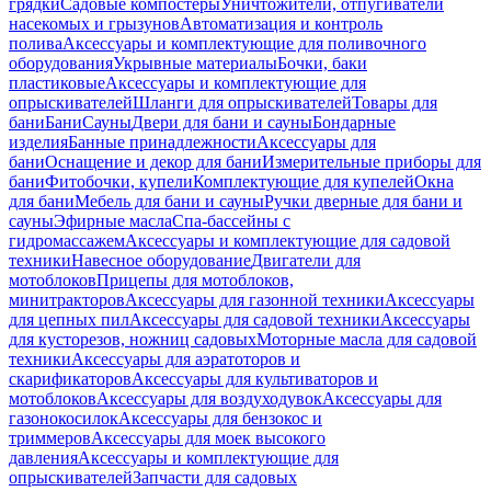
грядки
Садовые компостеры
Уничтожители, отпугиватели
насекомых и грызунов
Автоматизация и контроль
полива
Аксессуары и комплектующие для поливочного
оборудования
Укрывные материалы
Бочки, баки
пластиковые
Аксессуары и комплектующие для
опрыскивателей
Шланги для опрыскивателей
Товары для
бани
Бани
Сауны
Двери для бани и сауны
Бондарные
изделия
Банные принадлежности
Аксессуары для
бани
Оснащение и декор для бани
Измерительные приборы для
бани
Фитобочки, купели
Комплектующие для купелей
Окна
для бани
Мебель для бани и сауны
Ручки дверные для бани и
сауны
Эфирные масла
Спа-бассейны с
гидромассажем
Аксессуары и комплектующие для садовой
техники
Навесное оборудование
Двигатели для
мотоблоков
Прицепы для мотоблоков,
минитракторов
Аксессуары для газонной техники
Аксессуары
для цепных пил
Аксессуары для садовой техники
Аксессуары
для кусторезов, ножниц садовых
Моторные масла для садовой
техники
Аксессуары для аэратоторов и
скарификаторов
Аксессуары для культиваторов и
мотоблоков
Аксессуары для воздуходувок
Аксессуары для
газонокосилок
Аксессуары для бензокос и
триммеров
Аксессуары для моек высокого
давления
Аксессуары и комплектующие для
опрыскивателей
Запчасти для садовых