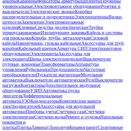
анкеры
Карабины
Фиксаторы арматуры
Шплинты
Пружины
универсальные
Электромонтажное оборудование
Розетки и
выключатели
Электрические звонки
Коробки
распределительные и подрозетники
Электропатроны
Вилки,
штепсели
Заземление
Электромонтажные
изделия
Клеммы
Средства диэлектрические
Трубки
термоусаживаемые
Изолирующие зажимы
Кабель и системы
для прокладки
Короба, трубы, металлорукав
Силовой
кабель
Наконечники, гильзы кабельные
Аксессуары для труб,
коробов
Кабельный крепеж
Арматура СИП
Электрощитовое
оборудование
Электрощиты
Аксессуары для
электрощита
Шины электротехнические
Выключатели
путевые, концевые
Трансформаторы
Аппаратура
управления
Рубильники
Предохранители
Частотные
преобразователи
Пускатели магнитные
Модульная
автоматика
Выключатели автоматические
Реле
Выключатели
нагрузки
Контакторы
Дополнительное модульное
оборудование
УЗИП
Автоматика пуска
двигателя
Дифференциальные
автоматы
УЗО
Конденсаторы
Комплексная защита
электродвигателей
Аксессуары для модульной
автоматики
Приборы учета
Счетчики газа
Счетчики
электроэнергии
Счетчики воды
Ремонт и отделка
Напольные
покрытия и
плитка
Плитка
Ламинат
Линолеум
Керамогранит
Спортивные