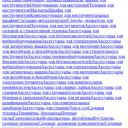
инструментов
Оборудование для мастерской
Тележки для
инструментов
Магниты
Шкафы для
инструментов
Комплектующие для инструментальных
шкафов
Стеллажи металлические
Стенды, держатели для
инструментов
Поддоны для инструментов
Аксессуары для
силовой и строительной техники
Аксессуары для
бензорезов
Аксессуары для бетоносмесителей
Аксессуары для
виброоборудования
Аксессуары для генераторов
Аксессуары
для затирочных машин
Аксессуары для мотопомп
Аксессуары
для мотобуров и бензобуров
Аксессуары для строительного
инструмента
Аксессуары пневмооборудования
Аксессуары для
бензорезов
Аксессуары для бетоносмесителей
Аксессуары для
виброоборудования
Аксессуары для генераторов
Аксессуары
для затирочных машин
Аксессуары для мотопомп
Аксессуары
для мотобуров и бензобуров
Аксессуары для
электроинструмента
Аксессуары для компрессоров,
пневмосистем
Аксессуары для сварки, пайки
Аксессуары для
станков
Аксессуары для стружкоотсосов
Аксессуары для
бурения и сверления
Аксессуары для резания
Аксессуары для
шлифования
Аксессуары для измерительных
приборов
Аксессуары для станков
Дом и сад
Садовая
техника
Триммеры, бензокосы
Цепные
пилы
Газонокосилки
Культиваторы, мотоблоки
Кусторезы,
садовые ножницы
Садовые, кормовые измельчители
Садовые