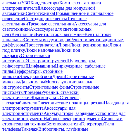
автоматы
УЗО
Конденсаторы
Комплексная защита
электродвигателей
Аксессуары для модульной
автоматики
Светотехника
Промышленное и сигнальное
освещение
Светодиодные ленты
Точечные
светильники
Трековые светильники
Аксессуары для
светотехники
Аксессуары для светодиодных
лент
Вентиляция
Вентиляторы вытяжные
Вентиляторы
канальные
Системы воздуховодов
Решетки вентиляционные,
диффузоры
Проветриватели
Люки
Люки ревизионные
Люки
под плитку
Люки напольные
Люки под
покраску
Строительный
инструмент
Электроинструмент
Шуруповерты,
гайковерты
Шлифмашины
Циркулярные, сабельные
пилы
Перфораторы, отбойные
молотки
Электролобзики
Дрели
Строительные
миксеры
Дальномеры
Многофункциональные
инструменты
Строительные фены
Строительные
пистолеты
Фрезеры
Рубанки, стамески
электрические
Краскопульты
Степлеры,
гвоздезабиватели
Электрические ножницы, резаки
Насадки для
электроинструмента
Аксессуары для
электроинструмента
Аккумуляторы, зарядные устройства для
электроинструмента
Наборы электроинструмента
Силовая и
строительная техника
Бетоносмесители
Генераторы
Тали,
тельферы
Такелаж
Виброплиты, глубинные