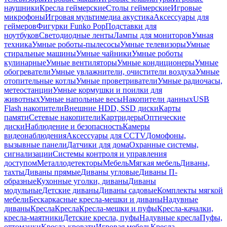
наушники
Кресла геймерские
Столы геймерские
Игровые
микрофоны
Игровая мультимедиа акустика
Аксессуары для
геймеров
Фигурки Funko Pop
Подставки для
ноутбуков
Светодиодные ленты
Лампы для мониторов
Умная
техника
Умные роботы-пылесосы
Умные телевизоры
Умные
стиральные машины
Умные чайники
Умные роботы
кулинарные
Умные вентиляторы
Умные кондиционеры
Умные
обогреватели
Умные увлажнители, очистители воздуха
Умные
отопительные котлы
Умные проветриватели
Умные радиочасы,
метеостанции
Умные кормушки и поилки для
животных
Умные напольные весы
Накопители данных
USB
Flash накопители
Внешние HDD, SSD диски
Карты
памяти
Сетевые накопители
Картридеры
Оптические
диски
Наблюдение и безопасность
Камеры
видеонаблюдения
Аксессуары для CCTV
Домофоны,
вызывные панели
Датчики для дома
Охранные системы,
сигнализации
Системы контроля и управления
доступом
Металлодетекторы
Мебель
Мягкая мебель
Диваны,
тахты
Диваны прямые
Диваны угловые
Диваны П-
образные
Кухонные уголки, диваны
Диваны
модульные
Детские диваны
Диваны садовые
Комплекты мягкой
мебели
Бескаркасные кресла-мешки и диваны
Надувные
диваны
Кресла
Кресла
Кресла-мешки и пуфы
Кресла-качалки,
кресла-маятники
Детские кресла, пуфы
Надувные кресла
Пуфы,
оттоманки
Кресла-кровати
Игровая мебель
Кресла