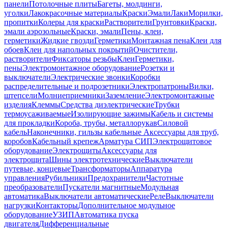
панели
Потолочные плиты
Багеты, молдинги,
уголки
Лакокрасочные материалы
Краски
Эмали
Лаки
Морилки,
пропитки
Колеры для краски
Растворители
Грунтовки
Краски,
эмали аэрозольные
Краски, эмали
Пены, клеи,
герметики
Жидкие гвозди
Герметики
Монтажная пена
Клеи для
обоев
Клеи для напольных покрытий
Очистители,
растворители
Фиксаторы резьбы
Клеи
Герметики,
пены
Электромонтажное оборудование
Розетки и
выключатели
Электрические звонки
Коробки
распределительные и подрозетники
Электропатроны
Вилки,
штепсели
Молниеприемники
Заземление
Электромонтажные
изделия
Клеммы
Средства диэлектрические
Трубки
термоусаживаемые
Изолирующие зажимы
Кабель и системы
для прокладки
Короба, трубы, металлорукав
Силовой
кабель
Наконечники, гильзы кабельные
Аксессуары для труб,
коробов
Кабельный крепеж
Арматура СИП
Электрощитовое
оборудование
Электрощиты
Аксессуары для
электрощита
Шины электротехнические
Выключатели
путевые, концевые
Трансформаторы
Аппаратура
управления
Рубильники
Предохранители
Частотные
преобразователи
Пускатели магнитные
Модульная
автоматика
Выключатели автоматические
Реле
Выключатели
нагрузки
Контакторы
Дополнительное модульное
оборудование
УЗИП
Автоматика пуска
двигателя
Дифференциальные