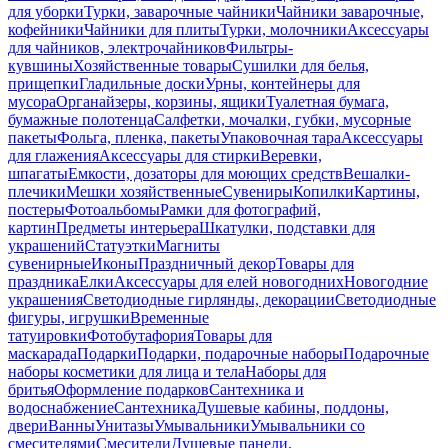
для уборки
Турки, заварочные чайники
Чайники заварочные,
кофейники
Чайники для плиты
Турки, молочники
Аксессуары
для чайников, электрочайников
Фильтры-
кувшины
Хозяйственные товары
Сушилки для белья,
прищепки
Гладильные доски
Урны, контейнеры для
мусора
Органайзеры, корзины, ящики
Туалетная бумага,
бумажные полотенца
Салфетки, мочалки, губки, мусорные
пакеты
Фольга, пленка, пакеты
Упаковочная тара
Аксессуары
для глажения
Аксессуары для стирки
Веревки,
шпагаты
Емкости, дозаторы для моющих средств
Вешалки-
плечики
Мешки хозяйственные
Сувениры
Копилки
Картины,
постеры
Фотоальбомы
Рамки для фотографий,
картин
Предметы интерьера
Шкатулки, подставки для
украшений
Статуэтки
Магниты
сувенирные
Иконы
Праздничный декор
Товары для
праздника
Елки
Аксессуары для елей новогодних
Новогодние
украшения
Светодиодные гирлянды, декорации
Светодиодные
фигуры, игрушки
Временные
татуировки
Фотобутафория
Товары для
маскарада
Подарки
Подарки, подарочные наборы
Подарочные
наборы косметики для лица и тела
Наборы для
бритья
Оформление подарков
Сантехника и
водоснабжение
Сантехника
Душевые кабины, поддоны,
двери
Ванны
Унитазы
Умывальники
Умывальники со
смесителями
Смесители
Душевые панели,