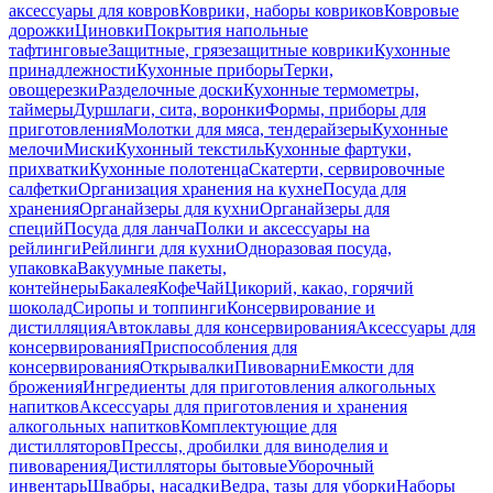
аксессуары для ковров
Коврики, наборы ковриков
Ковровые
дорожки
Циновки
Покрытия напольные
тафтинговые
Защитные, грязезащитные коврики
Кухонные
принадлежности
Кухонные приборы
Терки,
овощерезки
Разделочные доски
Кухонные термометры,
таймеры
Дуршлаги, сита, воронки
Формы, приборы для
приготовления
Молотки для мяса, тендерайзеры
Кухонные
мелочи
Миски
Кухонный текстиль
Кухонные фартуки,
прихватки
Кухонные полотенца
Скатерти, сервировочные
салфетки
Организация хранения на кухне
Посуда для
хранения
Органайзеры для кухни
Органайзеры для
специй
Посуда для ланча
Полки и аксессуары на
рейлинги
Рейлинги для кухни
Одноразовая посуда,
упаковка
Вакуумные пакеты,
контейнеры
Бакалея
Кофе
Чай
Цикорий, какао, горячий
шоколад
Сиропы и топпинги
Консервирование и
дистилляция
Автоклавы для консервирования
Аксессуары для
консервирования
Приспособления для
консервирования
Открывалки
Пивоварни
Емкости для
брожения
Ингредиенты для приготовления алкогольных
напитков
Аксессуары для приготовления и хранения
алкогольных напитков
Комплектующие для
дистилляторов
Прессы, дробилки для виноделия и
пивоварения
Дистилляторы бытовые
Уборочный
инвентарь
Швабры, насадки
Ведра, тазы для уборки
Наборы