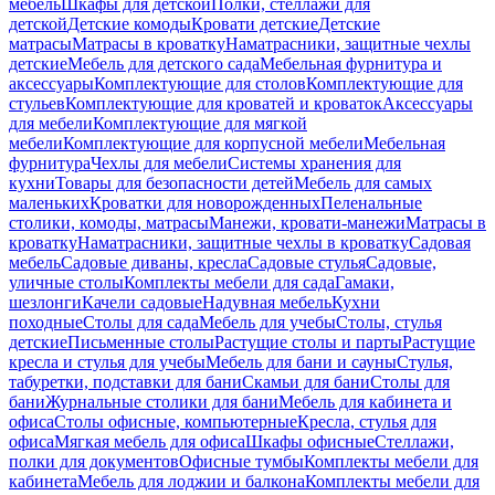
мебель
Шкафы для детской
Полки, стеллажи для
детской
Детские комоды
Кровати детские
Детские
матрасы
Матрасы в кроватку
Наматрасники, защитные чехлы
детские
Мебель для детского сада
Мебельная фурнитура и
аксессуары
Комплектующие для столов
Комплектующие для
стульев
Комплектующие для кроватей и кроваток
Аксессуары
для мебели
Комплектующие для мягкой
мебели
Комплектующие для корпусной мебели
Мебельная
фурнитура
Чехлы для мебели
Системы хранения для
кухни
Товары для безопасности детей
Мебель для самых
маленьких
Кроватки для новорожденных
Пеленальные
столики, комоды, матрасы
Манежи, кровати-манежи
Матрасы в
кроватку
Наматрасники, защитные чехлы в кроватку
Садовая
мебель
Садовые диваны, кресла
Садовые стулья
Садовые,
уличные столы
Комплекты мебели для сада
Гамаки,
шезлонги
Качели садовые
Надувная мебель
Кухни
походные
Столы для сада
Мебель для учебы
Столы, стулья
детские
Письменные столы
Растущие столы и парты
Растущие
кресла и стулья для учебы
Мебель для бани и сауны
Стулья,
табуретки, подставки для бани
Скамьи для бани
Столы для
бани
Журнальные столики для бани
Мебель для кабинета и
офиса
Столы офисные, компьютерные
Кресла, стулья для
офиса
Мягкая мебель для офиса
Шкафы офисные
Стеллажи,
полки для документов
Офисные тумбы
Комплекты мебели для
кабинета
Мебель для лоджии и балкона
Комплекты мебели для