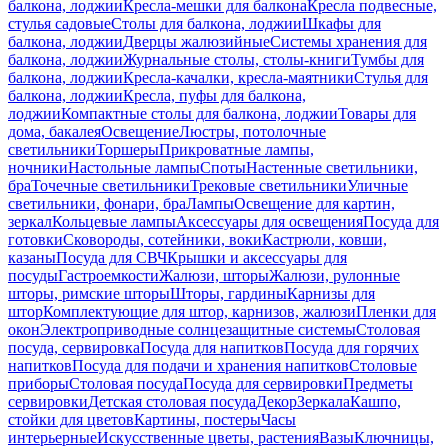
балкона, лоджии
Кресла-мешки для балкона
Кресла подвесные,
стулья садовые
Столы для балкона, лоджии
Шкафы для
балкона, лоджии
Дверцы жалюзийные
Системы хранения для
балкона, лоджии
Журнальные столы, столы-книги
Тумбы для
балкона, лоджии
Кресла-качалки, кресла-маятники
Стулья для
балкона, лоджии
Кресла, пуфы для балкона,
лоджии
Компактные столы для балкона, лоджии
Товары для
дома, бакалея
Освещение
Люстры, потолочные
светильники
Торшеры
Прикроватные лампы,
ночники
Настольные лампы
Споты
Настенные светильники,
бра
Точечные светильники
Трековые светильники
Уличные
светильники, фонари, бра
Лампы
Освещение для картин,
зеркал
Кольцевые лампы
Аксессуары для освещения
Посуда для
готовки
Сковороды, сотейники, воки
Кастрюли, ковши,
казаны
Посуда для СВЧ
Крышки и аксессуары для
посуды
Гастроемкости
Жалюзи, шторы
Жалюзи, рулонные
шторы, римские шторы
Шторы, гардины
Карнизы для
штор
Комплектующие для штор, карнизов, жалюзи
Пленки для
окон
Электроприводные солнцезащитные системы
Столовая
посуда, сервировка
Посуда для напитков
Посуда для горячих
напитков
Посуда для подачи и хранения напитков
Столовые
приборы
Столовая посуда
Посуда для сервировки
Предметы
сервировки
Детская столовая посуда
Декор
Зеркала
Кашпо,
стойки для цветов
Картины, постеры
Часы
интерьерные
Искусственные цветы, растения
Вазы
Ключницы,