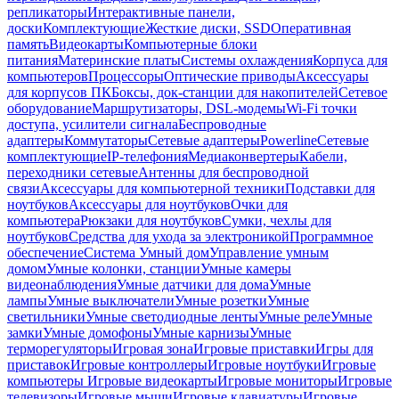
репликаторы
Интерактивные панели,
доски
Комплектующие
Жесткие диски, SSD
Оперативная
память
Видеокарты
Компьютерные блоки
питания
Материнские платы
Системы охлаждения
Корпуса для
компьютеров
Процессоры
Оптические приводы
Аксессуары
для корпусов ПК
Боксы, док-станции для накопителей
Сетевое
оборудование
Маршрутизаторы, DSL-модемы
Wi-Fi точки
доступа, усилители сигнала
Беспроводные
адаптеры
Коммутаторы
Сетевые адаптеры
Powerline
Сетевые
комплектующие
IP-телефония
Медиаконвертеры
Кабели,
переходники сетевые
Антенны для беспроводной
связи
Аксессуары для компьютерной техники
Подставки для
ноутбуков
Аксессуары для ноутбуков
Очки для
компьютера
Рюкзаки для ноутбуков
Сумки, чехлы для
ноутбуков
Средства для ухода за электроникой
Программное
обеспечение
Система Умный дом
Управление умным
домом
Умные колонки, станции
Умные камеры
видеонаблюдения
Умные датчики для дома
Умные
лампы
Умные выключатели
Умные розетки
Умные
светильники
Умные светодиодные ленты
Умные реле
Умные
замки
Умные домофоны
Умные карнизы
Умные
терморегуляторы
Игровая зона
Игровые приставки
Игры для
приставок
Игровые контроллеры
Игровые ноутбуки
Игровые
компьютеры
Игровые видеокарты
Игровые мониторы
Игровые
телевизоры
Игровые мыши
Игровые клавиатуры
Игровые