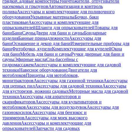
грядки
Садовые компостеры
Уничтожители, отпугиватели
насекомых и грызунов
Автоматизация и контроль
полива
Аксессуары и комплектующие для поливочного
оборудования
Укрывные материалы
Бочки, баки
пластиковые
Аксессуары и комплектующие для
опрыскивателей
Шланги для опрыскивателей
Товары для
бани
Бани
Сауны
Двери для бани и сауны
Бондарные
изделия
Банные принадлежности
Аксессуары для
бани
Оснащение и декор для бани
Измерительные приборы для
бани
Фитобочки, купели
Комплектующие для купелей
Окна
для бани
Мебель для бани и сауны
Ручки дверные для бани и
сауны
Эфирные масла
Спа-бассейны с
гидромассажем
Аксессуары и комплектующие для садовой
техники
Навесное оборудование
Двигатели для
мотоблоков
Прицепы для мотоблоков,
минитракторов
Аксессуары для газонной техники
Аксессуары
для цепных пил
Аксессуары для садовой техники
Аксессуары
для кусторезов, ножниц садовых
Моторные масла для садовой
техники
Аксессуары для аэратоторов и
скарификаторов
Аксессуары для культиваторов и
мотоблоков
Аксессуары для воздуходувок
Аксессуары для
газонокосилок
Аксессуары для бензокос и
триммеров
Аксессуары для моек высокого
давления
Аксессуары и комплектующие для
опрыскивателей
Запчасти для садовых