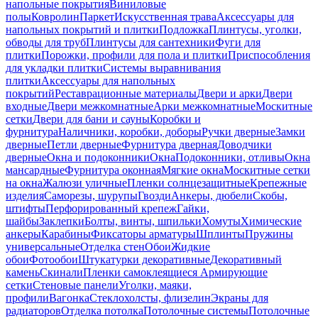
напольные покрытия
Виниловые
полы
Ковролин
Паркет
Искусственная трава
Аксессуары для
напольных покрытий и плитки
Подложка
Плинтусы, уголки,
обводы для труб
Плинтусы для сантехники
Фуги для
плитки
Порожки, профили для пола и плитки
Приспособления
для укладки плитки
Системы выравнивания
плитки
Аксессуары для напольных
покрытий
Реставрационные материалы
Двери и арки
Двери
входные
Двери межкомнатные
Арки межкомнатные
Москитные
сетки
Двери для бани и сауны
Коробки и
фурнитура
Наличники, коробки, доборы
Ручки дверные
Замки
дверные
Петли дверные
Фурнитура дверная
Доводчики
дверные
Окна и подоконники
Окна
Подоконники, отливы
Окна
мансардные
Фурнитура оконная
Мягкие окна
Москитные сетки
на окна
Жалюзи уличные
Пленки солнцезащитные
Крепежные
изделия
Саморезы, шурупы
Гвозди
Анкеры, дюбели
Скобы,
штифты
Перфорированный крепеж
Гайки,
шайбы
Заклепки
Болты, винты, шпильки
Хомуты
Химические
анкеры
Карабины
Фиксаторы арматуры
Шплинты
Пружины
универсальные
Отделка стен
Обои
Жидкие
обои
Фотообои
Штукатурки декоративные
Декоративный
камень
Скинали
Пленки самоклеящиеся
Армирующие
сетки
Стеновые панели
Уголки, маяки,
профили
Вагонка
Стеклохолсты, флизелин
Экраны для
радиаторов
Отделка потолка
Потолочные системы
Потолочные