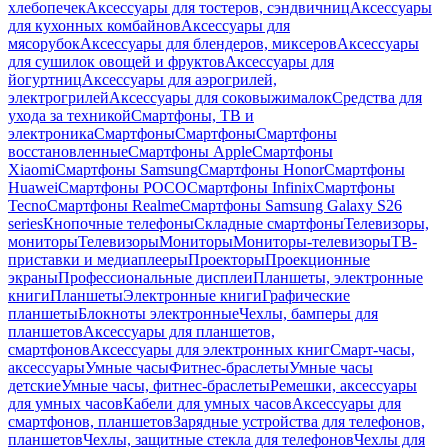
хлебопечек
Аксессуары для тостеров, сэндвичниц
Аксессуары
для кухонных комбайнов
Аксессуары для
мясорубок
Аксессуары для блендеров, миксеров
Аксессуары
для сушилок овощей и фруктов
Аксессуары для
йогуртниц
Аксессуары для аэрогрилей,
электрогрилей
Аксессуары для соковыжималок
Средства для
ухода за техникой
Смартфоны, ТВ и
электроника
Смартфоны
Смартфоны
Смартфоны
восстановленные
Смартфоны Apple
Смартфоны
Xiaomi
Смартфоны Samsung
Смартфоны Honor
Смартфоны
Huawei
Смартфоны POCO
Смартфоны Infinix
Смартфоны
Tecno
Смартфоны Realme
Смартфоны Samsung Galaxy S26
series
Кнопочные телефоны
Складные смартфоны
Телевизоры,
мониторы
Телевизоры
Мониторы
Мониторы-телевизоры
ТВ-
приставки и медиаплееры
Проекторы
Проекционные
экраны
Профессиональные дисплеи
Планшеты, электронные
книги
Планшеты
Электронные книги
Графические
планшеты
Блокноты электронные
Чехлы, бамперы для
планшетов
Аксессуары для планшетов,
смартфонов
Аксессуары для электронных книг
Смарт-часы,
аксессуары
Умные часы
Фитнес-браслеты
Умные часы
детские
Умные часы, фитнес-браслеты
Ремешки, аксессуары
для умных часов
Кабели для умных часов
Аксессуары для
смартфонов, планшетов
Зарядные устройства для телефонов,
планшетов
Чехлы, защитные стекла для телефонов
Чехлы для