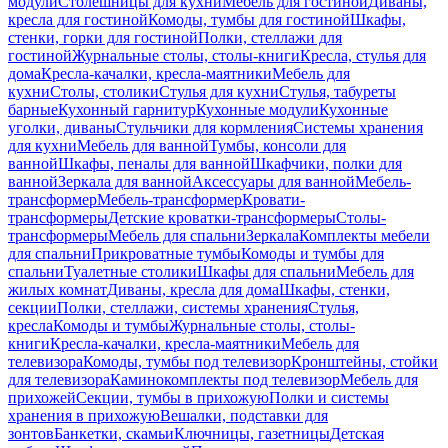
модули
Столешницы для кухни
Мебель для гостиной
Диваны,
кресла для гостиной
Комоды, тумбы для гостиной
Шкафы,
стенки, горки для гостиной
Полки, стеллажи для
гостиной
Журнальные столы, столы-книги
Кресла, стулья для
дома
Кресла-качалки, кресла-маятники
Мебель для
кухни
Столы, столики
Стулья для кухни
Стулья, табуреты
барные
Кухонный гарнитур
Кухонные модули
Кухонные
уголки, диваны
Стульчики для кормления
Системы хранения
для кухни
Мебель для ванной
Тумбы, консоли для
ванной
Шкафы, пеналы для ванной
Шкафчики, полки для
ванной
Зеркала для ванной
Аксессуары для ванной
Мебель-
трансформер
Мебель-трансформер
Кровати-
трансформеры
Детские кроватки-трансформеры
Столы-
трансформеры
Мебель для спальни
Зеркала
Комплекты мебели
для спальни
Прикроватные тумбы
Комоды и тумбы для
спальни
Туалетные столики
Шкафы для спальни
Мебель для
жилых комнат
Диваны, кресла для дома
Шкафы, стенки,
секции
Полки, стеллажи, системы хранения
Стулья,
кресла
Комоды и тумбы
Журнальные столы, столы-
книги
Кресла-качалки, кресла-маятники
Мебель для
телевизора
Комоды, тумбы под телевизор
Кронштейны, стойки
для телевизора
Каминокомплекты под телевизор
Мебель для
прихожей
Секции, тумбы в прихожую
Полки и системы
хранения в прихожую
Вешалки, подставки для
зонтов
Банкетки, скамьи
Ключницы, газетницы
Детская