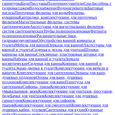
гарнитуры
Биде
Писсуары
Полотенцесушители
Спа-бассейны с
гидромассажем
Водоснабжение
Водонагреватели
Бытовые
насосы
Проточные фильтры для воды
Фильтры-
кувшины
Картриджи, комплектующие для проточных
фильтров
Магистральные фильтры, системы
сантехнические
Аксессуары для магистральных фильтров,
систем сантехнических
Трубы полипропиленовые
Фитинги
полипропиленовые
Расширительные баки,
гидроаккумуляторы
Обустройство ванной комнаты и
туалета
Мебель для ванной
Зеркала для ванной
Аксессуары для
ванной и туалета
Сиденья и чехлы для унитаза
Шторки,
карнизы для ванны
Стеклянные, пластиковые шторки для
ванны
Наборы для ванной и туалета
Зеркала
косметические
Сиденья для ванны
Коврики для ванной и
туалета
Экран-дверки в туалет
Комплектующие для мебели в
ванную
Комплектующие для сантехники
Экраны для ванн,
душевых поддонов
Опоры для ванн, душевых
поддонов
Комплектующие для ванн
Плинтусы для
сантехники
Сифоны, трапы
Комплектующие для
умывальников, моек
Комплектующие для унитазов, писсуаров,
биде
Бачки для унитазов
Комплектующие для душевых
гарнитуров
Комплектующие для сифонов,
трапов
Комплектующие для смесителей
Комплектующие для
душевых кабин, уголков
Сантехника для кухни
Кухонные
мойки
Кухонные мойки со смесителями
Смесители для