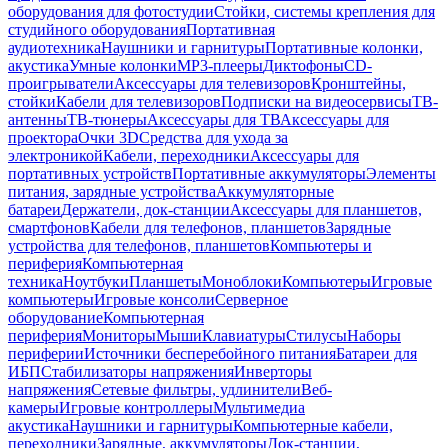
оборудования для фотостудии
Стойки, системы крепления для
студийного оборудования
Портативная
аудиотехника
Наушники и гарнитуры
Портативные колонки,
акустика
Умные колонки
MP3-плееры
Диктофоны
CD-
проигрыватели
Аксессуары для телевизоров
Кронштейны,
стойки
Кабели для телевизоров
Подписки на видеосервисы
ТВ-
антенны
ТВ-тюнеры
Аксессуары для ТВ
Аксессуары для
проектора
Очки 3D
Средства для ухода за
электроникой
Кабели, переходники
Аксессуары для
портативных устройств
Портативные аккумуляторы
Элементы
питания, зарядные устройства
Аккумуляторные
батареи
Держатели, док-станции
Аксессуары для планшетов,
смартфонов
Кабели для телефонов, планшетов
Зарядные
устройства для телефонов, планшетов
Компьютеры и
периферия
Компьютерная
техника
Ноутбуки
Планшеты
Моноблоки
Компьютеры
Игровые
компьютеры
Игровые консоли
Серверное
оборудование
Компьютерная
периферия
Мониторы
Мыши
Клавиатуры
Стилусы
Наборы
периферии
Источники бесперебойного питания
Батареи для
ИБП
Стабилизаторы напряжения
Инверторы
напряжения
Сетевые фильтры, удлинители
Веб-
камеры
Игровые контроллеры
Мультимедиа
акустика
Наушники и гарнитуры
Компьютерные кабели,
переходники
Зарядные, аккумуляторы
Док-станции,