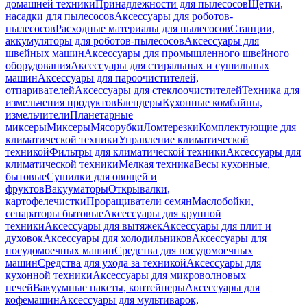
домашней техники
Принадлежности для пылесосов
Щетки,
насадки для пылесосов
Аксессуары для роботов-
пылесосов
Расходные материалы для пылесосов
Станции,
аккумуляторы для роботов-пылесосов
Аксессуары для
швейных машин
Аксессуары для промышленного швейного
оборудования
Аксессуары для стиральных и сушильных
машин
Аксессуары для пароочистителей,
отпаривателей
Аксессуары для стеклоочистителей
Техника для
измельчения продуктов
Блендеры
Кухонные комбайны,
измельчители
Планетарные
миксеры
Миксеры
Мясорубки
Ломтерезки
Комплектующие для
климатической техники
Управление климатической
техникой
Фильтры для климатической техники
Аксессуары для
климатической техники
Мелкая техника
Весы кухонные,
бытовые
Сушилки для овощей и
фруктов
Вакууматоры
Открывалки,
картофелечистки
Проращиватели семян
Маслобойки,
сепараторы бытовые
Аксессуары для крупной
техники
Аксессуары для вытяжек
Аксессуары для плит и
духовок
Аксессуары для холодильников
Аксессуары для
посудомоечных машин
Средства для посудомоечных
машин
Средства для ухода за техникой
Аксессуары для
кухонной техники
Аксессуары для микроволновых
печей
Вакуумные пакеты, контейнеры
Аксессуары для
кофемашин
Аксессуары для мультиварок,