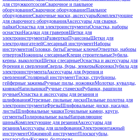
для стружкоотсосов
Сварочное и паяльное
оборудование
Сварочное оборудование
Паяльное
оборудование
Сварочные маски, аксессуары
Комплектующие
для сварочного оборудования
Аксессуары для сварки,
пайки
Оснастка для электроинструмента
Оснастка, наборы
оснастки
Насадки для граверов
Щетки для
электроинструмента
Развертки
Пуансоны
Щетки для
электродвигателей
Слесарный инструмент
Наборы
инструментов
Головки, биты
Гаечные ключи
Отвертки, наборы
отверток
Ножницы слесарные
Клещи строительные
Зубила,
керны, выколотки
Щетки слесарные
Оснастка и аксессуары для
бурения и сверления
Сверла, буры, зенкеры
Коронки
Зубила для
электроинструмента
Аксессуары для бурения и
сверления
Столярный инструмент
Тиски, струбцины,
гейферные зажимы
Ручные пилы, ножовки
Молотки, кувалды,
киянки
Напильники
Ручные стамески
Рубанки, рашпили
ручные
Оснастка и аксессуары для резания и
шлифования
Отрезные, пильные диски
Пильные полотна для
электроинструмента
Фрезы
Шлифовальные диски, насадки,
листы
Шлифовальные чашки
Точильные камни, круги,
сегменты
Полировальные валы
Направляющие
шины
Комплектующие для резания
Аксессуары для
резания
Аксессуары для шлифования
Электромонтажный
инструмент
Обжимной инструмент
Плоскогубцы,
круглогубцы
Кусачки, болторезы,