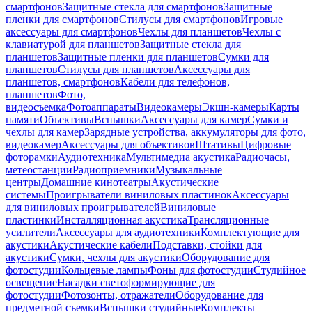
смартфонов
Защитные стекла для смартфонов
Защитные
пленки для смартфонов
Стилусы для смартфонов
Игровые
аксессуары для смартфонов
Чехлы для планшетов
Чехлы с
клавиатурой для планшетов
Защитные стекла для
планшетов
Защитные пленки для планшетов
Сумки для
планшетов
Стилусы для планшетов
Аксессуары для
планшетов, смартфонов
Кабели для телефонов,
планшетов
Фото,
видеосъемка
Фотоаппараты
Видеокамеры
Экшн-камеры
Карты
памяти
Объективы
Вспышки
Аксессуары для камер
Сумки и
чехлы для камер
Зарядные устройства, аккумуляторы для фото,
видеокамер
Аксессуары для объективов
Штативы
Цифровые
фоторамки
Аудиотехника
Мультимедиа акустика
Радиочасы,
метеостанции
Радиоприемники
Музыкальные
центры
Домашние кинотеатры
Акустические
системы
Проигрыватели виниловых пластинок
Аксессуары
для виниловых проигрывателей
Виниловые
пластинки
Инсталляционная акустика
Трансляционные
усилители
Аксессуары для аудиотехники
Комплектующие для
акустики
Акустические кабели
Подставки, стойки для
акустики
Сумки, чехлы для акустики
Оборудование для
фотостудии
Кольцевые лампы
Фоны для фотостудии
Студийное
освещение
Насадки светоформирующие для
фотостудии
Фотозонты, отражатели
Оборудование для
предметной съемки
Вспышки студийные
Комплекты