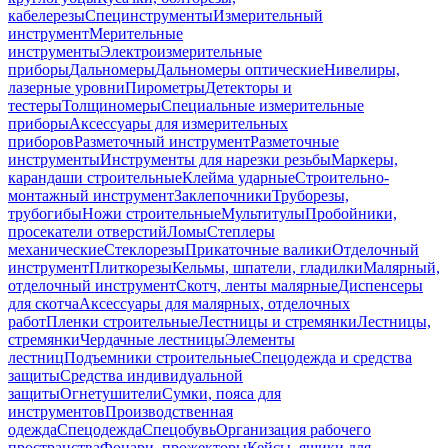
кабелерезы
Специнструменты
Измерительный
инструмент
Мерительные
инструменты
Электроизмерительные
приборы
Дальномеры
Дальномеры оптические
Нивелиры,
лазерные уровни
Пирометры
Детекторы и
тестеры
Толщиномеры
Специальные измерительные
приборы
Аксессуары для измерительных
приборов
Разметочный инструмент
Разметочные
инструменты
Инструменты для нарезки резьбы
Маркеры,
карандаши строительные
Клейма ударные
Строительно-
монтажный инструмент
Заклепочники
Труборезы,
трубогибы
Ножи строительные
Мультитулы
Пробойники,
просекатели отверстий
Ломы
Степлеры
механические
Стеклорезы
Прикаточные валики
Отделочный
инструмент
Плиткорезы
Кельмы, шпатели, гладилки
Малярный,
отделочный инструмент
Скотч, ленты малярные
Диспенсеры
для скотча
Аксессуары для малярных, отделочных
работ
Пленки строительные
Лестницы и стремянки
Лестницы,
стремянки
Чердачные лестницы
Элементы
лестниц
Подъемники строительные
Спецодежда и средства
защиты
Средства индивидуальной
защиты
Огнетушители
Сумки, пояса для
инструментов
Производственная
одежда
Спецодежда
Спецобувь
Организация рабочего
пространства
Фонари, прожекторы
Кейсы, ящики для