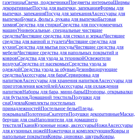
газетницы
Свечи, подсвечники
Предметы интерьера
Ширмы
декоративные
Посуда для выпечки, запекания
Формы для
выпечки, запекания
Посуда для запекания
Аксессуары для
выпечки
Бумага, фольга, рукава для выпечки
Бытовая
химия
Средства для стирки
Средства для посудомоечных
машин
Универсальные, специальные чистящие
средства
Чистящие средства для стекол и зеркал
Чистящие
средства для ванной и туалета
Чистящие средства для
кухни
Средства для мытья посуды
Чистящие средства для
мебели
Чистящие средства для напольных покрытий и
ковров
Средства для ухода за техникой
Освежители
воздуха
Средства от насекомых
Средства ухода за
одеждой
Средства ухода за обувью
Дезинфицирующие
средства
Аксессуары для бара
Сервировка для
напитков
Аксессуары для хранения напитков
Аксессуары для
приготовления коктейлей
Аксессуары для охлаждения
напитков
Наборы для бара, мини-бары
Штопоры, открывалки
для бутылок
Домашний текстиль
Подушки для
сна
Одеяла
Комплекты постельных
принадлежностей
Постельное белье
Пледы,
покрывала
Полотенца
Скатерти
Подушки декоративные
Маски,
беруши для сна
Наполнители для домашнего
текстиля
Ткани
Кухонные ножи, аксессуары
Ножи
Аксессуары
для кухонных ножей
Ножеточки и комплектующие
Ковры и
напольные покрытия
Ковры, циновки, шкуры
Ковры,