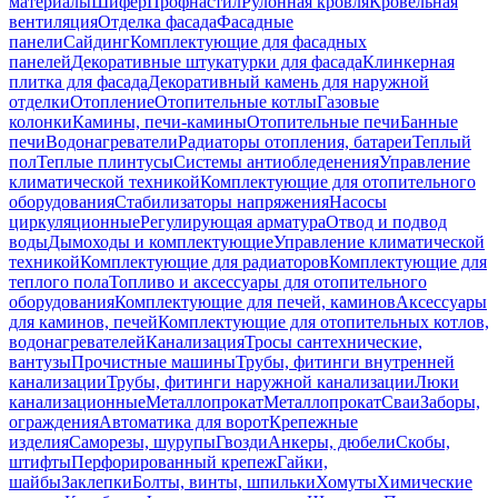
материалы
Шифер
Профнастил
Рулонная кровля
Кровельная
вентиляция
Отделка фасада
Фасадные
панели
Сайдинг
Комплектующие для фасадных
панелей
Декоративные штукатурки для фасада
Клинкерная
плитка для фасада
Декоративный камень для наружной
отделки
Отопление
Отопительные котлы
Газовые
колонки
Камины, печи-камины
Отопительные печи
Банные
печи
Водонагреватели
Радиаторы отопления, батареи
Теплый
пол
Теплые плинтусы
Системы антиобледенения
Управление
климатической техникой
Комплектующие для отопительного
оборудования
Стабилизаторы напряжения
Насосы
циркуляционные
Регулирующая арматура
Отвод и подвод
воды
Дымоходы и комплектующие
Управление климатической
техникой
Комплектующие для радиаторов
Комплектующие для
теплого пола
Топливо и аксессуары для отопительного
оборудования
Комплектующие для печей, каминов
Аксессуары
для каминов, печей
Комплектующие для отопительных котлов,
водонагревателей
Канализация
Тросы сантехнические,
вантузы
Прочистные машины
Трубы, фитинги внутренней
канализации
Трубы, фитинги наружной канализации
Люки
канализационные
Металлопрокат
Металлопрокат
Сваи
Заборы,
ограждения
Автоматика для ворот
Крепежные
изделия
Саморезы, шурупы
Гвозди
Анкеры, дюбели
Скобы,
штифты
Перфорированный крепеж
Гайки,
шайбы
Заклепки
Болты, винты, шпильки
Хомуты
Химические