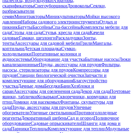
пылесосы, воздуходувки
Аэраторы,
скарификаторы
Снегоуборщики
Дровоколы
Сеялки,
разбрасыватели
семян
Минитракторы
Миникультиваторы
Мойки высокого
давления
Наборы садового электроинструмента
Отдых и
пикник
Батуты
Бассейны
Спа-бассейны
Комплекты мебели для
сада
Столы для сада
Стулья, кресла для сада
Качели
садовые
Гамаки, шезлонги
Раскладушки
Зонты,
тенты
Аксессуары для садовой мебели
Грили
Мангалы,
коптильни
Детская площадка
Сумки-
холодильники
Портативные колонки и
аудиосистемы
Оборудование для участка
Бытовые насосы
Люки
канализационные
Пруды, аксессуары для прудов
Фильтры,
насосы, стерилизаторы для прудов
Компрессоры для
прудов
Станции биологической очистки
Запчасти и
комплектующие для оборудования
Благоустройство
участка
Дачные дома
Беседки
Бани
Хозблоки и
сараи
Аксессуары для озеленения сада
Декор для сада
Почтовые
ящики, таблички
Козырьки
Скворечники, кормушки для
птиц
Домики для насекомых
Фонтаны, скульптуры для
сада
Пруды, аксессуары для прудов
Уличные
обогреватели
Уличные светильники
Противогололедные
реагенты
Декоративный щебень
Сад и огород
Поливочное
оборудование
Садовые опрыскиватели
Шланги для дома и
сада
Парники
Теплицы
Комплектующие для теплиц
Модульные