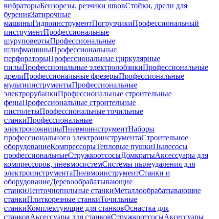
вибраторы
Бензорезы, резчики швов
Стойки, дрели для
бурения
Затирочные
машины
Гидроинструмент
Погрузчики
Профессиональный
инструмент
Профессиональные
шуруповерты
Профессиональные
шлифмашины
Профессиональные
перфораторы
Профессиональные циркулярные
пилы
Профессиональные электролобзики
Профессиональные
дрели
Профессиональные фрезеры
Профессиональные
мультиинструменты
Профессиональные
электрорубанки
Профессиональные строительные
фены
Профессиональные строительные
пистолеты
Профессиональные точильные
станки
Профессиональные
электроножницы
Пневмоинструмент
Наборы
профессионального электроинструмента
Строительное
оборудование
Компрессоры
Тепловые пушки
Пылесосы
профессиональные
Стружкоотсосы
Домкраты
Аксессуары для
компрессоров, пневмосистем
Системы пылеудаления для
электроинструмента
Пневмоинструмент
Станки и
оборудование
Деревообрабатывающие
станки
Ленточнопильные станки
Металлообрабатывающие
станки
Плиткорезные станки
Точильные
станки
Комплектующие для станков
Оснастка для
станков
Аксессуары для станков
Стружкоотсосы
Аксессуары