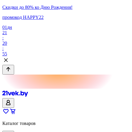
Скидки до 80% ко Дню Рождения!
промокод HAPPY22
01
дн
21
:
20
:
55
Каталог товаров