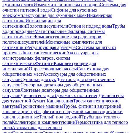
кухонных моек
Измельчители пищевых отходов
Системы для
очистки питьевой воды
Сифоны для кухонных
моек
Комплектующие для кухонных моек
Инженерная
сантехника
Инсталляции для
сантехники
Полотенцесушители
Отвод и подвод воды
Трубы
водопроводные
Магистральные фильтры, системы
сантехнические
Комплектующие для радиаторов,
полотенцесушителей
Монтажные комплекты для
сантехники
Регулирующая арматура
Системы защиты от
протечек
Люки сантехнические
Аксессуары для
магистральных фильтров, систем
сантехнических
Фитинги
Комплектующие для
инсталляций
Опрессовочные насосы
Сантехника для
общественных мест
Аксессуары для общественных
санузлов
Сушилки для рук
Дозаторы для общественных
санузлов
Сенсорные дозаторы для общественных
санузлов
Локтевые дозаторы для общественных
санузлов
Диспенсеры для бумажных полотенец
Диспенсеры
для туалетной бумаги
Канализация
Тросы сантехнические,
вантузы
Прочистные машины
Трубы, фитинги внутренней
канализации
Трубы, фитинги наружной канализации
Люки
канализационные
Теплый пол водяной
Трубы для теплого
пола
Коллекторы и комплектующие
Термостатика для теплого
пола
Автоматика для теплого
пола
Строительство
Строительные смеси и грунтовки
Клеевые