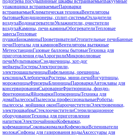
подогрева посуды
Винные шкафы встраиваемые
Вакуумные
упаковщики встраиваемые
Пароварки
встраиваемые
Климатическая техника
Вентиляторы
бытовые
Кондиционеры, сплит-системы
Охладители
воздуха
Водонагреватели
Увлажнители, очистители
воздуха
Камины, печи-камины
Обогреватели
Тепловые
завесы
Тепловые
пушки
Биокамины
Проветриватели
Отопительные печи
Банные
печи
Порталы для каминов
Вентиляторы вытяжные
Метеостанции
Газовые баллоны бытовые
Техника для
приготовления еды
Аэрогрили
Микроволновые
печи
Мультиварки
Сэндвичницы, хот-дог
мейкеры
Тостеры
Электрогрили,
электрошашлычницы
Вафельницы, орешницы,
кексницы
Хлебопечки
Ростеры, мини-печи
Йогуртницы,
мороженицы
Фризеры
Блинницы
Пароварки
Автоклавы для
консервирования
Сыроварни
Фритюрницы, фондю-
фритюрницы
Яйцеварки
Попкорницы
Техника для
дома
Пылесосы
Пылесосы профессиональные
Роботы-
пылесосы, мойщики окон
Пароочистители
Электровеники,
электрошвабры
Стеклоочистители
Стерилизационное
оборудование
Техника для приготовления
напитков
Электрочайники
Кофеварки,
кофемашины
Соковыжималки
Кофемолки
Вспениватели
молока
Сифоны для газирования воды
Аксессуары для