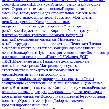
смеси
Шпатлевки
Штукатурки
Стяжки, самонивелирующие
смеси
Строительные смеси, составы
Гидроизоляционные
смеси
Грунтовки
Добавки для строительных смесей
Пены,
клеи, герметики
Жидкие гвозди
Герметики
Монтажная
пена
Клеи для обоев
Клеи для напольных
покрытий
Очистители, растворители
Фиксаторы
резьбы
Клеи
Герметики, пены
Кирпичи, блоки, тротуарная
плитка
Кирпичи
Строительные блоки
Тротуарная
плитка
Изоляционные материалы
Минеральная
вата
Экструдированный пенополистирол
Пенопласт
Пленки,
мембраны
Отражающая теплоизоляция
Гидроизоляционные
ленты
Поликарбонат
Шумоизоляция
Теплоизоляция
Звукоизоляц
плитные и пиломатериалы
Плиты OSB
Фанера
ДСП,
ЛДСП
Мебельные щиты
Террасные доски
Древесные
плиты
Пиломатериалы
Материалы для сухого
строительства
Гипсокартон
Гипсоволокнистые
листы
Цементные плиты
Профили для
гипсокартона
Комплектующие для гипсокартона
Ленты
армирующие
Уплотнительные ленты
Гипсовые и цементные
плиты
Вентиляторы вытяжные
Системы воздуховодов
Решетки
вентиляционные, диффузоры
Кровля и водосток
Черепица и
кровельные материалы
Водосточные системы
Поверхностный
водоотвод
Кровельные софиты
Доборные элементы
кровли
Гидроизоляционные