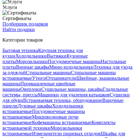
Услуги
Сертификаты
Подборщик подарков
Найти подарки
Категории товаров
Бытовая техника
Крупная техника для
кухни
Холодильники
Вытяжки
Кухонные
плиты
Морозильники
Посудомоечные машины
Настольные
плиты
Винные шкафы
Мини-холодильники
Техника для ухода
за одеждой
Стиральные машины
Стиральные машины
встраиваемые
Утюги
Отпариватели
Швейные, вышивальные
машины
Промышленные швейные
машины
Оверлоки
Сушильные машины, шкафы
Гладильные
системы, прессы
Машинки для удаления катышков
Сушилки
для обуви
Встраиваемая техника, оборудование
Варочные
панели
Духовые шкафы
Холодильники
встраиваемые
Посудомоечные машины
встраиваемые
Микроволновые печи
встраиваемые
Кофемашины встраиваемые
Комплекты
встраиваемой техники
Морозильники
встраиваемые
Измельчители пищевых отходов
Шкафы для