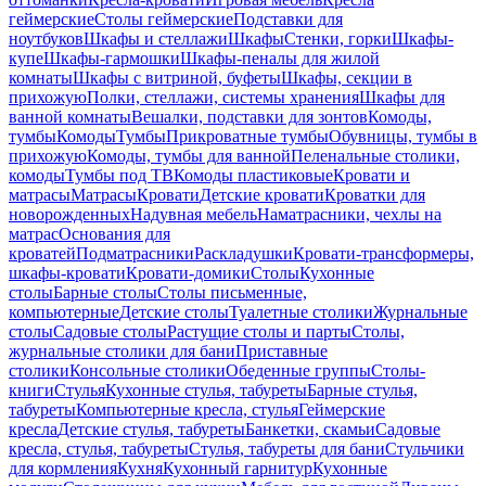
геймерские
Столы геймерские
Подставки для
ноутбуков
Шкафы и стеллажи
Шкафы
Стенки, горки
Шкафы-
купе
Шкафы-гармошки
Шкафы-пеналы для жилой
комнаты
Шкафы с витриной, буфеты
Шкафы, секции в
прихожую
Полки, стеллажи, системы хранения
Шкафы для
ванной комнаты
Вешалки, подставки для зонтов
Комоды,
тумбы
Комоды
Тумбы
Прикроватные тумбы
Обувницы, тумбы в
прихожую
Комоды, тумбы для ванной
Пеленальные столики,
комоды
Тумбы под ТВ
Комоды пластиковые
Кровати и
матрасы
Матрасы
Кровати
Детские кровати
Кроватки для
новорожденных
Надувная мебель
Наматрасники, чехлы на
матрас
Основания для
кроватей
Подматрасники
Раскладушки
Кровати-трансформеры,
шкафы-кровати
Кровати-домики
Столы
Кухонные
столы
Барные столы
Столы письменные,
компьютерные
Детские столы
Туалетные столики
Журнальные
столы
Садовые столы
Растущие столы и парты
Столы,
журнальные столики для бани
Приставные
столики
Консольные столики
Обеденные группы
Столы-
книги
Стулья
Кухонные стулья, табуреты
Барные стулья,
табуреты
Компьютерные кресла, стулья
Геймерские
кресла
Детские стулья, табуреты
Банкетки, скамьи
Садовые
кресла, стулья, табуреты
Стулья, табуреты для бани
Стульчики
для кормления
Кухня
Кухонный гарнитур
Кухонные