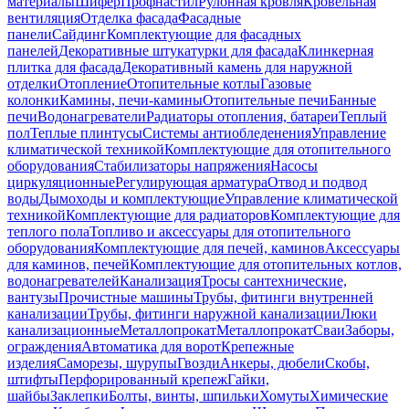
материалы
Шифер
Профнастил
Рулонная кровля
Кровельная
вентиляция
Отделка фасада
Фасадные
панели
Сайдинг
Комплектующие для фасадных
панелей
Декоративные штукатурки для фасада
Клинкерная
плитка для фасада
Декоративный камень для наружной
отделки
Отопление
Отопительные котлы
Газовые
колонки
Камины, печи-камины
Отопительные печи
Банные
печи
Водонагреватели
Радиаторы отопления, батареи
Теплый
пол
Теплые плинтусы
Системы антиобледенения
Управление
климатической техникой
Комплектующие для отопительного
оборудования
Стабилизаторы напряжения
Насосы
циркуляционные
Регулирующая арматура
Отвод и подвод
воды
Дымоходы и комплектующие
Управление климатической
техникой
Комплектующие для радиаторов
Комплектующие для
теплого пола
Топливо и аксессуары для отопительного
оборудования
Комплектующие для печей, каминов
Аксессуары
для каминов, печей
Комплектующие для отопительных котлов,
водонагревателей
Канализация
Тросы сантехнические,
вантузы
Прочистные машины
Трубы, фитинги внутренней
канализации
Трубы, фитинги наружной канализации
Люки
канализационные
Металлопрокат
Металлопрокат
Сваи
Заборы,
ограждения
Автоматика для ворот
Крепежные
изделия
Саморезы, шурупы
Гвозди
Анкеры, дюбели
Скобы,
штифты
Перфорированный крепеж
Гайки,
шайбы
Заклепки
Болты, винты, шпильки
Хомуты
Химические