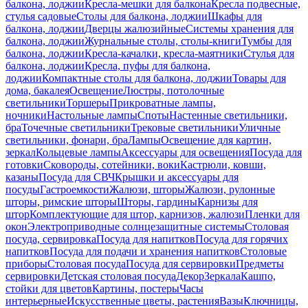
балкона, лоджии
Кресла-мешки для балкона
Кресла подвесные,
стулья садовые
Столы для балкона, лоджии
Шкафы для
балкона, лоджии
Дверцы жалюзийные
Системы хранения для
балкона, лоджии
Журнальные столы, столы-книги
Тумбы для
балкона, лоджии
Кресла-качалки, кресла-маятники
Стулья для
балкона, лоджии
Кресла, пуфы для балкона,
лоджии
Компактные столы для балкона, лоджии
Товары для
дома, бакалея
Освещение
Люстры, потолочные
светильники
Торшеры
Прикроватные лампы,
ночники
Настольные лампы
Споты
Настенные светильники,
бра
Точечные светильники
Трековые светильники
Уличные
светильники, фонари, бра
Лампы
Освещение для картин,
зеркал
Кольцевые лампы
Аксессуары для освещения
Посуда для
готовки
Сковороды, сотейники, воки
Кастрюли, ковши,
казаны
Посуда для СВЧ
Крышки и аксессуары для
посуды
Гастроемкости
Жалюзи, шторы
Жалюзи, рулонные
шторы, римские шторы
Шторы, гардины
Карнизы для
штор
Комплектующие для штор, карнизов, жалюзи
Пленки для
окон
Электроприводные солнцезащитные системы
Столовая
посуда, сервировка
Посуда для напитков
Посуда для горячих
напитков
Посуда для подачи и хранения напитков
Столовые
приборы
Столовая посуда
Посуда для сервировки
Предметы
сервировки
Детская столовая посуда
Декор
Зеркала
Кашпо,
стойки для цветов
Картины, постеры
Часы
интерьерные
Искусственные цветы, растения
Вазы
Ключницы,