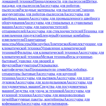
домашней техники
Принадлежности для пылесосов
Щетки,
насадки для пылесосов
Аксессуары для роботов-
пылесосов
Расходные материалы для пылесосов
Станции,
аккумуляторы для роботов-пылесосов
Аксессуары для
швейных машин
Аксессуары для промышленного швейного
оборудования
Аксессуары для стиральных и сушильных
машин
Аксессуары для пароочистителей,
отпаривателей
Аксессуары для стеклоочистителей
Техника для
измельчения продуктов
Блендеры
Кухонные комбайны,
измельчители
Планетарные
миксеры
Миксеры
Мясорубки
Ломтерезки
Комплектующие для
климатической техники
Управление климатической
техникой
Фильтры для климатической техники
Аксессуары для
климатической техники
Мелкая техника
Весы кухонные,
бытовые
Сушилки для овощей и
фруктов
Вакууматоры
Открывалки,
картофелечистки
Проращиватели семян
Маслобойки,
сепараторы бытовые
Аксессуары для крупной
техники
Аксессуары для вытяжек
Аксессуары для плит и
духовок
Аксессуары для холодильников
Аксессуары для
посудомоечных машин
Средства для посудомоечных
машин
Средства для ухода за техникой
Аксессуары для
кухонной техники
Аксессуары для микроволновых
печей
Вакуумные пакеты, контейнеры
Аксессуары для
кофемашин
Аксессуары для мультиварок,