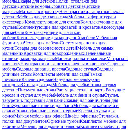
мебель
Шкафы для детской
Полки, стеллажи для
детской
Детские комоды
Кровати детские
Детские
матрасы
Матрасы в кроватку
Наматрасники, защитные чехлы
детские
Мебель для детского сада
Мебельная фурнитура и
аксессуары
Комплектующие для столов
Комплектующие для
стульев
Комплектующие для кроватей и кроваток
Аксессуары
для мебели
Комплектующие для мягкой
мебели
Комплектующие для корпусной мебели
Мебельная
фурнитура
Чехлы для мебели
Системы хранения для
кухни
Товары для безопасности детей
Мебель для самых
маленьких
Кроватки для новорожденных
Пеленальные
столики, комоды, матрасы
Манежи, кровати-манежи
Матрасы в
кроватку
Наматрасники, защитные чехлы в кроватку
Садовая
мебель
Садовые диваны, кресла
Садовые стулья
Садовые,
уличные столы
Комплекты мебели для сада
Гамаки,
шезлонги
Качели садовые
Надувная мебель
Кухни
походные
Столы для сада
Мебель для учебы
Столы, стулья
детские
Письменные столы
Растущие столы и парты
Растущие
кресла и стулья для учебы
Мебель для бани и сауны
Стулья,
табуретки, подставки для бани
Скамьи для бани
Столы для
бани
Журнальные столики для бани
Мебель для кабинета и
офиса
Столы офисные, компьютерные
Кресла, стулья для
офиса
Мягкая мебель для офиса
Шкафы офисные
Стеллажи,
полки для документов
Офисные тумбы
Комплекты мебели для
кабинета
Мебель для лоджии и балкона
Комплекты мебели для