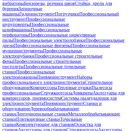
вибраторы
Бензорезы, резчики швов
Стойки, дрели для
бурения
Затирочные
машины
Гидроинструмент
Погрузчики
Профессиональный
инструмент
Профессиональные
шуруповерты
Профессиональные
шлифмашины
Профессиональные
перфораторы
Профессиональные циркулярные
пилы
Профессиональные электролобзики
Профессиональные
дрели
Профессиональные фрезеры
Профессиональные
мультиинструменты
Профессиональные
электрорубанки
Профессиональные строительные
фены
Профессиональные строительные
пистолеты
Профессиональные точильные
станки
Профессиональные
электроножницы
Пневмоинструмент
Наборы
профессионального электроинструмента
Строительное
оборудование
Компрессоры
Тепловые пушки
Пылесосы
профессиональные
Стружкоотсосы
Домкраты
Аксессуары для
компрессоров, пневмосистем
Системы пылеудаления для
электроинструмента
Пневмоинструмент
Станки и
оборудование
Деревообрабатывающие
станки
Ленточнопильные станки
Металлообрабатывающие
станки
Плиткорезные станки
Точильные
станки
Комплектующие для станков
Оснастка для
станков
Аксессуары для станков
Стружкоотсосы
Аксессуары