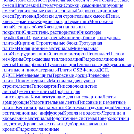
смеси
Шпатлевки
Штукатурки
Стяжки, самонивелирующие
смеси
Строительные смеси, составы
Гидроизоляционные
смеси
Грунтовки
Добавки для строительных смесей
Пены,
клеи, герметики
Жидкие гвозди
Герметики
Монтажная
пена
Клеи для обоев
Клеи для напольных
покрытий
Очистители, растворители
Фиксаторы
резьбы
Клеи
Герметики, пены
Кирпичи, блоки, тротуарная
плитка
Кирпичи
Строительные блоки
Тротуарная
плитка
Изоляционные материалы
Минеральная
вата
Экструдированный пенополистирол
Пенопласт
Пленки,
мембраны
Отражающая теплоизоляция
Гидроизоляционные
ленты
Поликарбонат
Шумоизоляция
Теплоизоляция
Звукоизоляц
плитные и пиломатериалы
Плиты OSB
Фанера
ДСП,
ЛДСП
Мебельные щиты
Террасные доски
Древесные
плиты
Пиломатериалы
Материалы для сухого
строительства
Гипсокартон
Гипсоволокнистые
листы
Цементные плиты
Профили для
гипсокартона
Комплектующие для гипсокартона
Ленты
армирующие
Уплотнительные ленты
Гипсовые и цементные
плиты
Вентиляторы вытяжные
Системы воздуховодов
Решетки
вентиляционные, диффузоры
Кровля и водосток
Черепица и
кровельные материалы
Водосточные системы
Поверхностный
водоотвод
Кровельные софиты
Доборные элементы
кровли
Гидроизоляционные