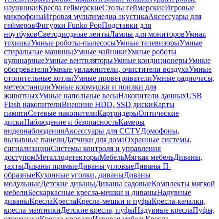
наушники
Кресла геймерские
Столы геймерские
Игровые
микрофоны
Игровая мультимедиа акустика
Аксессуары для
геймеров
Фигурки Funko Pop
Подставки для
ноутбуков
Светодиодные ленты
Лампы для мониторов
Умная
техника
Умные роботы-пылесосы
Умные телевизоры
Умные
стиральные машины
Умные чайники
Умные роботы
кулинарные
Умные вентиляторы
Умные кондиционеры
Умные
обогреватели
Умные увлажнители, очистители воздуха
Умные
отопительные котлы
Умные проветриватели
Умные радиочасы,
метеостанции
Умные кормушки и поилки для
животных
Умные напольные весы
Накопители данных
USB
Flash накопители
Внешние HDD, SSD диски
Карты
памяти
Сетевые накопители
Картридеры
Оптические
диски
Наблюдение и безопасность
Камеры
видеонаблюдения
Аксессуары для CCTV
Домофоны,
вызывные панели
Датчики для дома
Охранные системы,
сигнализации
Системы контроля и управления
доступом
Металлодетекторы
Мебель
Мягкая мебель
Диваны,
тахты
Диваны прямые
Диваны угловые
Диваны П-
образные
Кухонные уголки, диваны
Диваны
модульные
Детские диваны
Диваны садовые
Комплекты мягкой
мебели
Бескаркасные кресла-мешки и диваны
Надувные
диваны
Кресла
Кресла
Кресла-мешки и пуфы
Кресла-качалки,
кресла-маятники
Детские кресла, пуфы
Надувные кресла
Пуфы,
оттоманки
Кресла-кровати
Игровая мебель
Кресла