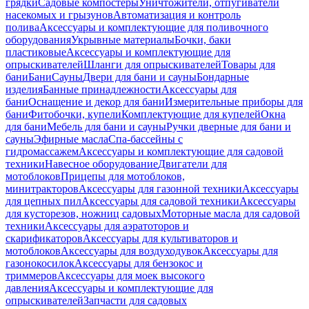
грядки
Садовые компостеры
Уничтожители, отпугиватели
насекомых и грызунов
Автоматизация и контроль
полива
Аксессуары и комплектующие для поливочного
оборудования
Укрывные материалы
Бочки, баки
пластиковые
Аксессуары и комплектующие для
опрыскивателей
Шланги для опрыскивателей
Товары для
бани
Бани
Сауны
Двери для бани и сауны
Бондарные
изделия
Банные принадлежности
Аксессуары для
бани
Оснащение и декор для бани
Измерительные приборы для
бани
Фитобочки, купели
Комплектующие для купелей
Окна
для бани
Мебель для бани и сауны
Ручки дверные для бани и
сауны
Эфирные масла
Спа-бассейны с
гидромассажем
Аксессуары и комплектующие для садовой
техники
Навесное оборудование
Двигатели для
мотоблоков
Прицепы для мотоблоков,
минитракторов
Аксессуары для газонной техники
Аксессуары
для цепных пил
Аксессуары для садовой техники
Аксессуары
для кусторезов, ножниц садовых
Моторные масла для садовой
техники
Аксессуары для аэратоторов и
скарификаторов
Аксессуары для культиваторов и
мотоблоков
Аксессуары для воздуходувок
Аксессуары для
газонокосилок
Аксессуары для бензокос и
триммеров
Аксессуары для моек высокого
давления
Аксессуары и комплектующие для
опрыскивателей
Запчасти для садовых