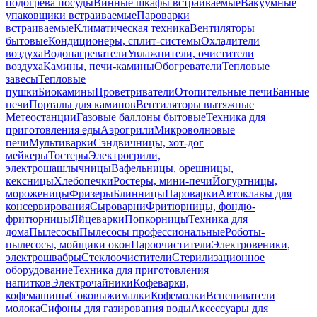
подогрева посуды
Винные шкафы встраиваемые
Вакуумные
упаковщики встраиваемые
Пароварки
встраиваемые
Климатическая техника
Вентиляторы
бытовые
Кондиционеры, сплит-системы
Охладители
воздуха
Водонагреватели
Увлажнители, очистители
воздуха
Камины, печи-камины
Обогреватели
Тепловые
завесы
Тепловые
пушки
Биокамины
Проветриватели
Отопительные печи
Банные
печи
Порталы для каминов
Вентиляторы вытяжные
Метеостанции
Газовые баллоны бытовые
Техника для
приготовления еды
Аэрогрили
Микроволновые
печи
Мультиварки
Сэндвичницы, хот-дог
мейкеры
Тостеры
Электрогрили,
электрошашлычницы
Вафельницы, орешницы,
кексницы
Хлебопечки
Ростеры, мини-печи
Йогуртницы,
мороженицы
Фризеры
Блинницы
Пароварки
Автоклавы для
консервирования
Сыроварни
Фритюрницы, фондю-
фритюрницы
Яйцеварки
Попкорницы
Техника для
дома
Пылесосы
Пылесосы профессиональные
Роботы-
пылесосы, мойщики окон
Пароочистители
Электровеники,
электрошвабры
Стеклоочистители
Стерилизационное
оборудование
Техника для приготовления
напитков
Электрочайники
Кофеварки,
кофемашины
Соковыжималки
Кофемолки
Вспениватели
молока
Сифоны для газирования воды
Аксессуары для