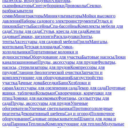
пылесосы, воздуходувки
Аэраторы,
скарификаторы
Снегоуборщики
Дровоколы
Сеялки,
разбрасыватели
семян
Минитракторы
Миникультиваторы
Мойки высокого
давления
Наборы садового электроинструмента
Отдых и
пикник
Батуты
Бассейны
Спа-бассейны
Комплекты мебели для
сада
Столы для сада
Стулья, кресла для сада
Качели
садовые
Гамаки, шезлонги
Раскладушки
Зонты,
тенты
Аксессуары для садовой мебели
Грили
Мангалы,
коптильни
Детская площадка
Сумки-
холодильники
Портативные колонки и
аудиосистемы
Оборудование для участка
Бытовые насосы
Люки
канализационные
Пруды, аксессуары для прудов
Фильтры,
насосы, стерилизаторы для прудов
Компрессоры для
прудов
Станции биологической очистки
Запчасти и
комплектующие для оборудования
Благоустройство
участка
Дачные дома
Беседки
Бани
Хозблоки и
сараи
Аксессуары для озеленения сада
Декор для сада
Почтовые
ящики, таблички
Козырьки
Скворечники, кормушки для
птиц
Домики для насекомых
Фонтаны, скульптуры для
сада
Пруды, аксессуары для прудов
Уличные
обогреватели
Уличные светильники
Противогололедные
реагенты
Декоративный щебень
Сад и огород
Поливочное
оборудование
Садовые опрыскиватели
Шланги для дома и
сада
Парники
Теплицы
Комплектующие для теплиц
Модульные