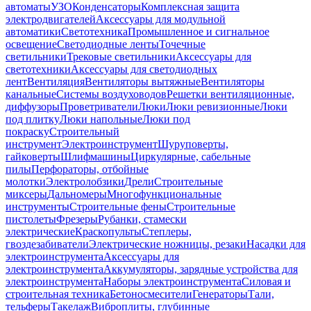
автоматы
УЗО
Конденсаторы
Комплексная защита
электродвигателей
Аксессуары для модульной
автоматики
Светотехника
Промышленное и сигнальное
освещение
Светодиодные ленты
Точечные
светильники
Трековые светильники
Аксессуары для
светотехники
Аксессуары для светодиодных
лент
Вентиляция
Вентиляторы вытяжные
Вентиляторы
канальные
Системы воздуховодов
Решетки вентиляционные,
диффузоры
Проветриватели
Люки
Люки ревизионные
Люки
под плитку
Люки напольные
Люки под
покраску
Строительный
инструмент
Электроинструмент
Шуруповерты,
гайковерты
Шлифмашины
Циркулярные, сабельные
пилы
Перфораторы, отбойные
молотки
Электролобзики
Дрели
Строительные
миксеры
Дальномеры
Многофункциональные
инструменты
Строительные фены
Строительные
пистолеты
Фрезеры
Рубанки, стамески
электрические
Краскопульты
Степлеры,
гвоздезабиватели
Электрические ножницы, резаки
Насадки для
электроинструмента
Аксессуары для
электроинструмента
Аккумуляторы, зарядные устройства для
электроинструмента
Наборы электроинструмента
Силовая и
строительная техника
Бетоносмесители
Генераторы
Тали,
тельферы
Такелаж
Виброплиты, глубинные