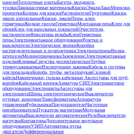
панели
Потолочные плиты
Багеты, молдинги,
уголки
Лакокрасочные материалы
Краски
Эмали
Лаки
Морилки,
пропитки
Колеры для краски
Растворители
Грунтовки
Краски,
эмали аэрозольные
Краски, эмали
Пены, клеи,
герметики
Жидкие гвозди
Герметики
Монтажная пена
Клеи для
обоев
Клеи для напольных покрытий
Очистители,
растворители
Фиксаторы резьбы
Клеи
Герметики,
пены
Электромонтажное оборудование
Розетки и
выключатели
Электрические звонки
Коробки
распределительные и подрозетники
Электропатроны
Вилки,
штепсели
Молниеприемники
Заземление
Электромонтажные
изделия
Клеммы
Средства диэлектрические
Трубки
термоусаживаемые
Изолирующие зажимы
Кабель и системы
для прокладки
Короба, трубы, металлорукав
Силовой
кабель
Наконечники, гильзы кабельные
Аксессуары для труб,
коробов
Кабельный крепеж
Арматура СИП
Электрощитовое
оборудование
Электрощиты
Аксессуары для
электрощита
Шины электротехнические
Выключатели
путевые, концевые
Трансформаторы
Аппаратура
управления
Рубильники
Предохранители
Частотные
преобразователи
Пускатели магнитные
Модульная
автоматика
Выключатели автоматические
Реле
Выключатели
нагрузки
Контакторы
Дополнительное модульное
оборудование
УЗИП
Автоматика пуска
двигателя
Дифференциальные