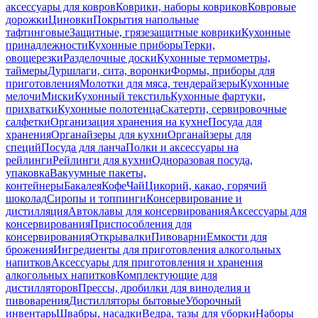
аксессуары для ковров
Коврики, наборы ковриков
Ковровые
дорожки
Циновки
Покрытия напольные
тафтинговые
Защитные, грязезащитные коврики
Кухонные
принадлежности
Кухонные приборы
Терки,
овощерезки
Разделочные доски
Кухонные термометры,
таймеры
Дуршлаги, сита, воронки
Формы, приборы для
приготовления
Молотки для мяса, тендерайзеры
Кухонные
мелочи
Миски
Кухонный текстиль
Кухонные фартуки,
прихватки
Кухонные полотенца
Скатерти, сервировочные
салфетки
Организация хранения на кухне
Посуда для
хранения
Органайзеры для кухни
Органайзеры для
специй
Посуда для ланча
Полки и аксессуары на
рейлинги
Рейлинги для кухни
Одноразовая посуда,
упаковка
Вакуумные пакеты,
контейнеры
Бакалея
Кофе
Чай
Цикорий, какао, горячий
шоколад
Сиропы и топпинги
Консервирование и
дистилляция
Автоклавы для консервирования
Аксессуары для
консервирования
Приспособления для
консервирования
Открывалки
Пивоварни
Емкости для
брожения
Ингредиенты для приготовления алкогольных
напитков
Аксессуары для приготовления и хранения
алкогольных напитков
Комплектующие для
дистилляторов
Прессы, дробилки для виноделия и
пивоварения
Дистилляторы бытовые
Уборочный
инвентарь
Швабры, насадки
Ведра, тазы для уборки
Наборы