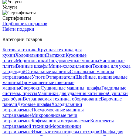
Услуги
Сертификаты
Подборщик подарков
Найти подарки
Категории товаров
Бытовая техника
Крупная техника для
кухни
Холодильники
Вытяжки
Кухонные
плиты
Морозильники
Посудомоечные машины
Настольные
плиты
Винные шкафы
Мини-холодильники
Техника для ухода
за одеждой
Стиральные машины
Стиральные машины
встраиваемые
Утюги
Отпариватели
Швейные, вышивальные
машины
Промышленные швейные
машины
Оверлоки
Сушильные машины, шкафы
Гладильные
системы, прессы
Машинки для удаления катышков
Сушилки
для обуви
Встраиваемая техника, оборудование
Варочные
панели
Духовые шкафы
Холодильники
встраиваемые
Посудомоечные машины
встраиваемые
Микроволновые печи
встраиваемые
Кофемашины встраиваемые
Комплекты
встраиваемой техники
Морозильники
встраиваемые
Измельчители пищевых отходов
Шкафы для