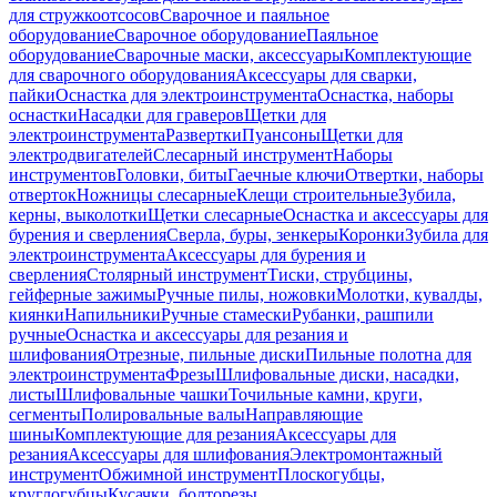
для стружкоотсосов
Сварочное и паяльное
оборудование
Сварочное оборудование
Паяльное
оборудование
Сварочные маски, аксессуары
Комплектующие
для сварочного оборудования
Аксессуары для сварки,
пайки
Оснастка для электроинструмента
Оснастка, наборы
оснастки
Насадки для граверов
Щетки для
электроинструмента
Развертки
Пуансоны
Щетки для
электродвигателей
Слесарный инструмент
Наборы
инструментов
Головки, биты
Гаечные ключи
Отвертки, наборы
отверток
Ножницы слесарные
Клещи строительные
Зубила,
керны, выколотки
Щетки слесарные
Оснастка и аксессуары для
бурения и сверления
Сверла, буры, зенкеры
Коронки
Зубила для
электроинструмента
Аксессуары для бурения и
сверления
Столярный инструмент
Тиски, струбцины,
гейферные зажимы
Ручные пилы, ножовки
Молотки, кувалды,
киянки
Напильники
Ручные стамески
Рубанки, рашпили
ручные
Оснастка и аксессуары для резания и
шлифования
Отрезные, пильные диски
Пильные полотна для
электроинструмента
Фрезы
Шлифовальные диски, насадки,
листы
Шлифовальные чашки
Точильные камни, круги,
сегменты
Полировальные валы
Направляющие
шины
Комплектующие для резания
Аксессуары для
резания
Аксессуары для шлифования
Электромонтажный
инструмент
Обжимной инструмент
Плоскогубцы,
круглогубцы
Кусачки, болторезы,