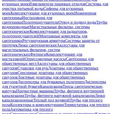
кухонных моек
Измельчители пищевых отходов
Системы для
очистки питьевой воды
Сифоны для кухонных
моек
Комплектующие для кухонных моек
Инженерная
сантехника
Инсталляции для
сантехники
Полотенцесушители
Отвод и подвод воды
Трубы
водопроводные
Магистральные фильтры, системы
сантехнические
Комплектующие для радиаторов,
полотенцесушителей
Монтажные комплекты для
сантехники
Регулирующая арматура
Системы защиты от
протечек
Люки сантехнические
Аксессуары для
магистральных фильтров, систем
сантехнических
Фитинги
Комплектующие для
инсталляций
Опрессовочные насосы
Сантехника для
общественных мест
Аксессуары для общественных
санузлов
Сушилки для рук
Дозаторы для общественных
санузлов
Сенсорные дозаторы для общественных
санузлов
Локтевые дозаторы для общественных
санузлов
Диспенсеры для бумажных полотенец
Диспенсеры
для туалетной бумаги
Канализация
Тросы сантехнические,
вантузы
Прочистные машины
Трубы, фитинги внутренней
канализации
Трубы, фитинги наружной канализации
Люки
канализационные
Теплый пол водяной
Трубы для теплого
пола
Коллекторы и комплектующие
Термостатика для теплого
пола
Автоматика для теплого
пола
Строительство
Строительные смеси и грунтовки
Клеевые