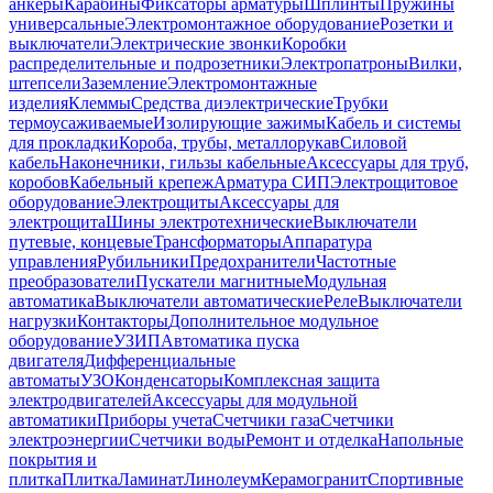
анкеры
Карабины
Фиксаторы арматуры
Шплинты
Пружины
универсальные
Электромонтажное оборудование
Розетки и
выключатели
Электрические звонки
Коробки
распределительные и подрозетники
Электропатроны
Вилки,
штепсели
Заземление
Электромонтажные
изделия
Клеммы
Средства диэлектрические
Трубки
термоусаживаемые
Изолирующие зажимы
Кабель и системы
для прокладки
Короба, трубы, металлорукав
Силовой
кабель
Наконечники, гильзы кабельные
Аксессуары для труб,
коробов
Кабельный крепеж
Арматура СИП
Электрощитовое
оборудование
Электрощиты
Аксессуары для
электрощита
Шины электротехнические
Выключатели
путевые, концевые
Трансформаторы
Аппаратура
управления
Рубильники
Предохранители
Частотные
преобразователи
Пускатели магнитные
Модульная
автоматика
Выключатели автоматические
Реле
Выключатели
нагрузки
Контакторы
Дополнительное модульное
оборудование
УЗИП
Автоматика пуска
двигателя
Дифференциальные
автоматы
УЗО
Конденсаторы
Комплексная защита
электродвигателей
Аксессуары для модульной
автоматики
Приборы учета
Счетчики газа
Счетчики
электроэнергии
Счетчики воды
Ремонт и отделка
Напольные
покрытия и
плитка
Плитка
Ламинат
Линолеум
Керамогранит
Спортивные