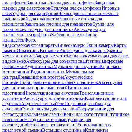
смартфонов
Защитные стекла для смартфонов
Защитные
пленки для смартфонов
Стилусы для смартфонов
Игровые
аксессуары для смартфонов
Чехлы для планшетов
Чехлы с
клавиатурой для планшетов
Защитные стекла для
планшетов
Защитные пленки для планшетов
Сумки для
планшетов
Стилусы для планшетов
Аксессуары для
планшетов, смартфонов
Кабели для телефонов,
планшетов
Фото,
видеосъемка
Фотоаппараты
Видеокамеры
Экшн-камеры
Карты
памяти
Объективы
Вспышки
Аксессуары для камер
Сумки и
чехлы для камер
Зарядные устройства, аккумуляторы для фото,
видеокамер
Аксессуары для объективов
Штативы
Цифровые
фоторамки
Аудиотехника
Мультимедиа акустика
Радиочасы,
метеостанции
Радиоприемники
Музыкальные
центры
Домашние кинотеатры
Акустические
системы
Проигрыватели виниловых пластинок
Аксессуары
для виниловых проигрывателей
Виниловые
пластинки
Инсталляционная акустика
Трансляционные
усилители
Аксессуары для аудиотехники
Комплектующие для
акустики
Акустические кабели
Подставки, стойки для
акустики
Сумки, чехлы для акустики
Оборудование для
фотостудии
Кольцевые лампы
Фоны для фотостудии
Студийное
освещение
Насадки светоформирующие для
фотостудии
Фотозонты, отражатели
Оборудование для
предметной съемки
Вспышки студийные
Комплекты