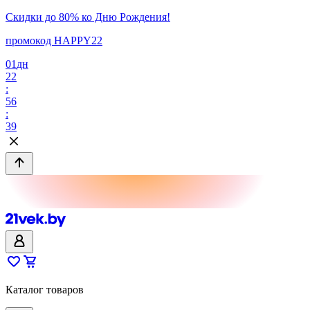
Скидки до 80% ко Дню Рождения!
промокод HAPPY22
01
дн
22
:
56
:
39
Каталог товаров