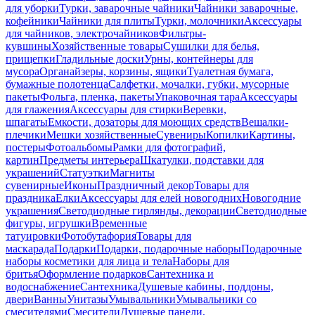
для уборки
Турки, заварочные чайники
Чайники заварочные,
кофейники
Чайники для плиты
Турки, молочники
Аксессуары
для чайников, электрочайников
Фильтры-
кувшины
Хозяйственные товары
Сушилки для белья,
прищепки
Гладильные доски
Урны, контейнеры для
мусора
Органайзеры, корзины, ящики
Туалетная бумага,
бумажные полотенца
Салфетки, мочалки, губки, мусорные
пакеты
Фольга, пленка, пакеты
Упаковочная тара
Аксессуары
для глажения
Аксессуары для стирки
Веревки,
шпагаты
Емкости, дозаторы для моющих средств
Вешалки-
плечики
Мешки хозяйственные
Сувениры
Копилки
Картины,
постеры
Фотоальбомы
Рамки для фотографий,
картин
Предметы интерьера
Шкатулки, подставки для
украшений
Статуэтки
Магниты
сувенирные
Иконы
Праздничный декор
Товары для
праздника
Елки
Аксессуары для елей новогодних
Новогодние
украшения
Светодиодные гирлянды, декорации
Светодиодные
фигуры, игрушки
Временные
татуировки
Фотобутафория
Товары для
маскарада
Подарки
Подарки, подарочные наборы
Подарочные
наборы косметики для лица и тела
Наборы для
бритья
Оформление подарков
Сантехника и
водоснабжение
Сантехника
Душевые кабины, поддоны,
двери
Ванны
Унитазы
Умывальники
Умывальники со
смесителями
Смесители
Душевые панели,