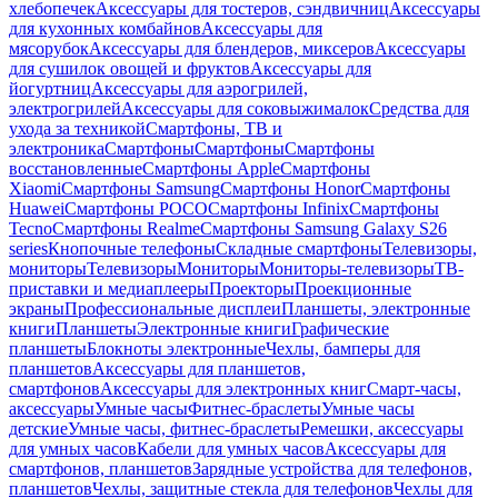
хлебопечек
Аксессуары для тостеров, сэндвичниц
Аксессуары
для кухонных комбайнов
Аксессуары для
мясорубок
Аксессуары для блендеров, миксеров
Аксессуары
для сушилок овощей и фруктов
Аксессуары для
йогуртниц
Аксессуары для аэрогрилей,
электрогрилей
Аксессуары для соковыжималок
Средства для
ухода за техникой
Смартфоны, ТВ и
электроника
Смартфоны
Смартфоны
Смартфоны
восстановленные
Смартфоны Apple
Смартфоны
Xiaomi
Смартфоны Samsung
Смартфоны Honor
Смартфоны
Huawei
Смартфоны POCO
Смартфоны Infinix
Смартфоны
Tecno
Смартфоны Realme
Смартфоны Samsung Galaxy S26
series
Кнопочные телефоны
Складные смартфоны
Телевизоры,
мониторы
Телевизоры
Мониторы
Мониторы-телевизоры
ТВ-
приставки и медиаплееры
Проекторы
Проекционные
экраны
Профессиональные дисплеи
Планшеты, электронные
книги
Планшеты
Электронные книги
Графические
планшеты
Блокноты электронные
Чехлы, бамперы для
планшетов
Аксессуары для планшетов,
смартфонов
Аксессуары для электронных книг
Смарт-часы,
аксессуары
Умные часы
Фитнес-браслеты
Умные часы
детские
Умные часы, фитнес-браслеты
Ремешки, аксессуары
для умных часов
Кабели для умных часов
Аксессуары для
смартфонов, планшетов
Зарядные устройства для телефонов,
планшетов
Чехлы, защитные стекла для телефонов
Чехлы для