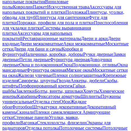
напольные покрытия
Виниловые
полы
Ковролин
Паркет
Искусственная трава
Аксессуары для
напольных покрытий и плитки
Подложка
Плинтусы, уголки,
обводы для труб
Плинтусы для сантехники
Фуги для
плитки
Порожки, профили для пола и плитки
Приспособления
для укладки плитки
Системы выравнивания
плитки
Аксессуары для напольных
покрытий
Реставрационные материалы
Двери и арки
Двери
входные
Двери межкомнатные
Арки межкомнатные
Москитные
сетки
Двери для бани и сауны
Коробки и
фурнитура
Наличники, коробки, доборы
Ручки дверные
Замки
дверные
Петли дверные
Фурнитура дверная
Доводчики
дверные
Окна и подоконники
Окна
Подоконники, отливы
Окна
мансардные
Фурнитура оконная
Мягкие окна
Москитные сетки
на окна
Жалюзи уличные
Пленки солнцезащитные
Крепежные
изделия
Саморезы, шурупы
Гвозди
Анкеры, дюбели
Скобы,
штифты
Перфорированный крепеж
Гайки,
шайбы
Заклепки
Болты, винты, шпильки
Хомуты
Химические
анкеры
Карабины
Фиксаторы арматуры
Шплинты
Пружины
универсальные
Отделка стен
Обои
Жидкие
обои
Фотообои
Штукатурки декоративные
Декоративный
камень
Скинали
Пленки самоклеящиеся
Армирующие
сетки
Стеновые панели
Уголки, маяки,
профили
Вагонка
Стеклохолсты, флизелин
Экраны для
радиаторов
Отделка потолка
Потолочные системы
Потолочные