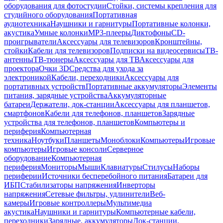
оборудования для фотостудии
Стойки, системы крепления для
студийного оборудования
Портативная
аудиотехника
Наушники и гарнитуры
Портативные колонки,
акустика
Умные колонки
MP3-плееры
Диктофоны
CD-
проигрыватели
Аксессуары для телевизоров
Кронштейны,
стойки
Кабели для телевизоров
Подписки на видеосервисы
ТВ-
антенны
ТВ-тюнеры
Аксессуары для ТВ
Аксессуары для
проектора
Очки 3D
Средства для ухода за
электроникой
Кабели, переходники
Аксессуары для
портативных устройств
Портативные аккумуляторы
Элементы
питания, зарядные устройства
Аккумуляторные
батареи
Держатели, док-станции
Аксессуары для планшетов,
смартфонов
Кабели для телефонов, планшетов
Зарядные
устройства для телефонов, планшетов
Компьютеры и
периферия
Компьютерная
техника
Ноутбуки
Планшеты
Моноблоки
Компьютеры
Игровые
компьютеры
Игровые консоли
Серверное
оборудование
Компьютерная
периферия
Мониторы
Мыши
Клавиатуры
Стилусы
Наборы
периферии
Источники бесперебойного питания
Батареи для
ИБП
Стабилизаторы напряжения
Инверторы
напряжения
Сетевые фильтры, удлинители
Веб-
камеры
Игровые контроллеры
Мультимедиа
акустика
Наушники и гарнитуры
Компьютерные кабели,
переходники
Зарядные, аккумуляторы
Док-станции,