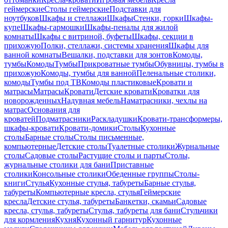
геймерские
Столы геймерские
Подставки для
ноутбуков
Шкафы и стеллажи
Шкафы
Стенки, горки
Шкафы-
купе
Шкафы-гармошки
Шкафы-пеналы для жилой
комнаты
Шкафы с витриной, буфеты
Шкафы, секции в
прихожую
Полки, стеллажи, системы хранения
Шкафы для
ванной комнаты
Вешалки, подставки для зонтов
Комоды,
тумбы
Комоды
Тумбы
Прикроватные тумбы
Обувницы, тумбы в
прихожую
Комоды, тумбы для ванной
Пеленальные столики,
комоды
Тумбы под ТВ
Комоды пластиковые
Кровати и
матрасы
Матрасы
Кровати
Детские кровати
Кроватки для
новорожденных
Надувная мебель
Наматрасники, чехлы на
матрас
Основания для
кроватей
Подматрасники
Раскладушки
Кровати-трансформеры,
шкафы-кровати
Кровати-домики
Столы
Кухонные
столы
Барные столы
Столы письменные,
компьютерные
Детские столы
Туалетные столики
Журнальные
столы
Садовые столы
Растущие столы и парты
Столы,
журнальные столики для бани
Приставные
столики
Консольные столики
Обеденные группы
Столы-
книги
Стулья
Кухонные стулья, табуреты
Барные стулья,
табуреты
Компьютерные кресла, стулья
Геймерские
кресла
Детские стулья, табуреты
Банкетки, скамьи
Садовые
кресла, стулья, табуреты
Стулья, табуреты для бани
Стульчики
для кормления
Кухня
Кухонный гарнитур
Кухонные