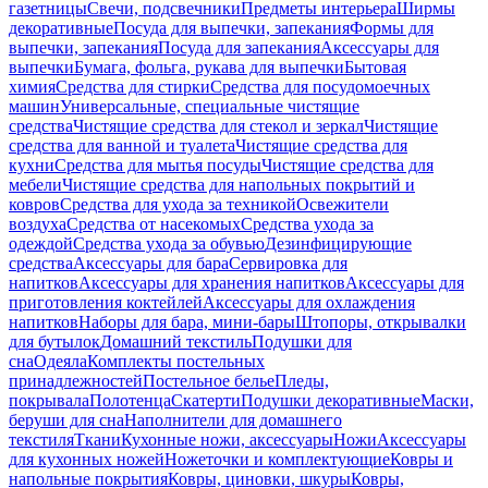
газетницы
Свечи, подсвечники
Предметы интерьера
Ширмы
декоративные
Посуда для выпечки, запекания
Формы для
выпечки, запекания
Посуда для запекания
Аксессуары для
выпечки
Бумага, фольга, рукава для выпечки
Бытовая
химия
Средства для стирки
Средства для посудомоечных
машин
Универсальные, специальные чистящие
средства
Чистящие средства для стекол и зеркал
Чистящие
средства для ванной и туалета
Чистящие средства для
кухни
Средства для мытья посуды
Чистящие средства для
мебели
Чистящие средства для напольных покрытий и
ковров
Средства для ухода за техникой
Освежители
воздуха
Средства от насекомых
Средства ухода за
одеждой
Средства ухода за обувью
Дезинфицирующие
средства
Аксессуары для бара
Сервировка для
напитков
Аксессуары для хранения напитков
Аксессуары для
приготовления коктейлей
Аксессуары для охлаждения
напитков
Наборы для бара, мини-бары
Штопоры, открывалки
для бутылок
Домашний текстиль
Подушки для
сна
Одеяла
Комплекты постельных
принадлежностей
Постельное белье
Пледы,
покрывала
Полотенца
Скатерти
Подушки декоративные
Маски,
беруши для сна
Наполнители для домашнего
текстиля
Ткани
Кухонные ножи, аксессуары
Ножи
Аксессуары
для кухонных ножей
Ножеточки и комплектующие
Ковры и
напольные покрытия
Ковры, циновки, шкуры
Ковры,