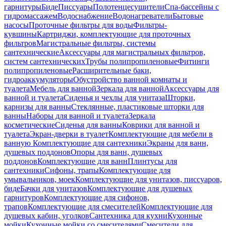
гарнитуры
Биде
Писсуары
Полотенцесушители
Спа-бассейны с
гидромассажем
Водоснабжение
Водонагреватели
Бытовые
насосы
Проточные фильтры для воды
Фильтры-
кувшины
Картриджи, комплектующие для проточных
фильтров
Магистральные фильтры, системы
сантехнические
Аксессуары для магистральных фильтров,
систем сантехнических
Трубы полипропиленовые
Фитинги
полипропиленовые
Расширительные баки,
гидроаккумуляторы
Обустройство ванной комнаты и
туалета
Мебель для ванной
Зеркала для ванной
Аксессуары для
ванной и туалета
Сиденья и чехлы для унитаза
Шторки,
карнизы для ванны
Стеклянные, пластиковые шторки для
ванны
Наборы для ванной и туалета
Зеркала
косметические
Сиденья для ванны
Коврики для ванной и
туалета
Экран-дверки в туалет
Комплектующие для мебели в
ванную
Комплектующие для сантехники
Экраны для ванн,
душевых поддонов
Опоры для ванн, душевых
поддонов
Комплектующие для ванн
Плинтусы для
сантехники
Сифоны, трапы
Комплектующие для
умывальников, моек
Комплектующие для унитазов, писсуаров,
биде
Бачки для унитазов
Комплектующие для душевых
гарнитуров
Комплектующие для сифонов,
трапов
Комплектующие для смесителей
Комплектующие для
душевых кабин, уголков
Сантехника для кухни
Кухонные
мойки
Кухонные мойки со смесителями
Смесители для