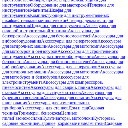
инструментов
Оборудование для мастерской
Тележки для
инструментов
Магниты
Шкафы для
инструментов
Комплектующие для инструментальных
шкафов
Стеллажи металлические
Стенды, держатели для
инструментов
Поддоны для инструментов
Аксессуары для
силовой и строительной техники
Аксессуары для
бензорезов
Аксессуары для бетоносмесителей
Аксессуары для
виброоборудования
Аксессуары для генераторов
Аксессуары
для затирочных машин
Аксессуары для мотопомп
Аксессуары
для мотобуров и бензобуров
Аксессуары для строительного
инструмента
Аксессуары пневмооборудования
Аксессуары для
бензорезов
Аксессуары для бетоносмесителей
Аксессуары для
виброоборудования
Аксессуары для генераторов
Аксессуары
для затирочных машин
Аксессуары для мотопомп
Аксессуары
для мотобуров и бензобуров
Аксессуары для
электроинструмента
Аксессуары для компрессоров,
пневмосистем
Аксессуары для сварки, пайки
Аксессуары для
станков
Аксессуары для стружкоотсосов
Аксессуары для
бурения и сверления
Аксессуары для резания
Аксессуары для
шлифования
Аксессуары для измерительных
приборов
Аксессуары для станков
Дом и сад
Садовая
техника
Триммеры, бензокосы
Цепные
пилы
Газонокосилки
Культиваторы, мотоблоки
Кусторезы,
садовые ножницы
Садовые, кормовые измельчители
Садовые