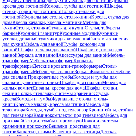
модули
Столешницы для кухни
Мебель для гостиной
Диваны,
кресла для гостиной
Комоды, тумбы для гостиной
Шкафы,
стенки, горки для гостиной
Полки, стеллажи для
гостиной
Журнальные столы, столы-книги
Кресла, стулья для
дома
Кресла-качалки, кресла-маятники
Мебель для
кухни
Столы, столики
Стулья для кухни
Стулья, табуреты
барные
Кухонный гарнитур
Кухонные модули
Кухонные
уголки, диваны
Стульчики для кормления
Системы хранения
для кухни
Мебель для ванной
Тумбы, консоли для
ванной
Шкафы, пеналы для ванной
Шкафчики, полки для
ванной
Зеркала для ванной
Аксессуары для ванной
Мебель-
трансформер
Мебель-трансформер
Кровати-
трансформеры
Детские кроватки-трансформеры
Столы-
трансформеры
Мебель для спальни
Зеркала
Комплекты мебели
для спальни
Прикроватные тумбы
Комоды и тумбы для
спальни
Туалетные столики
Шкафы для спальни
Мебель для
жилых комнат
Диваны, кресла для дома
Шкафы, стенки,
секции
Полки, стеллажи, системы хранения
Стулья,
кресла
Комоды и тумбы
Журнальные столы, столы-
книги
Кресла-качалки, кресла-маятники
Мебель для
телевизора
Комоды, тумбы под телевизор
Кронштейны, стойки
для телевизора
Каминокомплекты под телевизор
Мебель для
прихожей
Секции, тумбы в прихожую
Полки и системы
хранения в прихожую
Вешалки, подставки для
зонтов
Банкетки, скамьи
Ключницы, газетницы
Детская