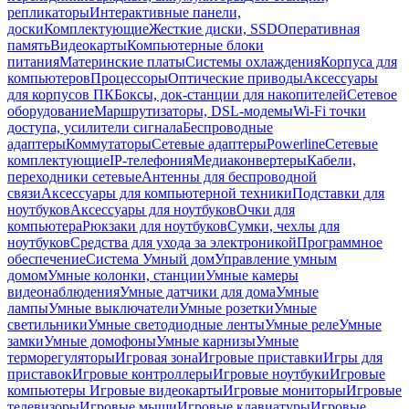
репликаторы
Интерактивные панели,
доски
Комплектующие
Жесткие диски, SSD
Оперативная
память
Видеокарты
Компьютерные блоки
питания
Материнские платы
Системы охлаждения
Корпуса для
компьютеров
Процессоры
Оптические приводы
Аксессуары
для корпусов ПК
Боксы, док-станции для накопителей
Сетевое
оборудование
Маршрутизаторы, DSL-модемы
Wi-Fi точки
доступа, усилители сигнала
Беспроводные
адаптеры
Коммутаторы
Сетевые адаптеры
Powerline
Сетевые
комплектующие
IP-телефония
Медиаконвертеры
Кабели,
переходники сетевые
Антенны для беспроводной
связи
Аксессуары для компьютерной техники
Подставки для
ноутбуков
Аксессуары для ноутбуков
Очки для
компьютера
Рюкзаки для ноутбуков
Сумки, чехлы для
ноутбуков
Средства для ухода за электроникой
Программное
обеспечение
Система Умный дом
Управление умным
домом
Умные колонки, станции
Умные камеры
видеонаблюдения
Умные датчики для дома
Умные
лампы
Умные выключатели
Умные розетки
Умные
светильники
Умные светодиодные ленты
Умные реле
Умные
замки
Умные домофоны
Умные карнизы
Умные
терморегуляторы
Игровая зона
Игровые приставки
Игры для
приставок
Игровые контроллеры
Игровые ноутбуки
Игровые
компьютеры
Игровые видеокарты
Игровые мониторы
Игровые
телевизоры
Игровые мыши
Игровые клавиатуры
Игровые