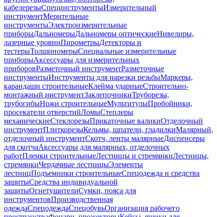
кабелерезы
Специнструменты
Измерительный
инструмент
Мерительные
инструменты
Электроизмерительные
приборы
Дальномеры
Дальномеры оптические
Нивелиры,
лазерные уровни
Пирометры
Детекторы и
тестеры
Толщиномеры
Специальные измерительные
приборы
Аксессуары для измерительных
приборов
Разметочный инструмент
Разметочные
инструменты
Инструменты для нарезки резьбы
Маркеры,
карандаши строительные
Клейма ударные
Строительно-
монтажный инструмент
Заклепочники
Труборезы,
трубогибы
Ножи строительные
Мультитулы
Пробойники,
просекатели отверстий
Ломы
Степлеры
механические
Стеклорезы
Прикаточные валики
Отделочный
инструмент
Плиткорезы
Кельмы, шпатели, гладилки
Малярный,
отделочный инструмент
Скотч, ленты малярные
Диспенсеры
для скотча
Аксессуары для малярных, отделочных
работ
Пленки строительные
Лестницы и стремянки
Лестницы,
стремянки
Чердачные лестницы
Элементы
лестниц
Подъемники строительные
Спецодежда и средства
защиты
Средства индивидуальной
защиты
Огнетушители
Сумки, пояса для
инструментов
Производственная
одежда
Спецодежда
Спецобувь
Организация рабочего
пространства
Фонари, прожекторы
Кейсы, ящики для