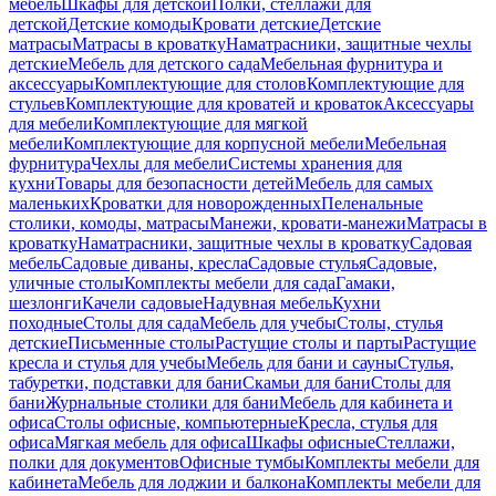
мебель
Шкафы для детской
Полки, стеллажи для
детской
Детские комоды
Кровати детские
Детские
матрасы
Матрасы в кроватку
Наматрасники, защитные чехлы
детские
Мебель для детского сада
Мебельная фурнитура и
аксессуары
Комплектующие для столов
Комплектующие для
стульев
Комплектующие для кроватей и кроваток
Аксессуары
для мебели
Комплектующие для мягкой
мебели
Комплектующие для корпусной мебели
Мебельная
фурнитура
Чехлы для мебели
Системы хранения для
кухни
Товары для безопасности детей
Мебель для самых
маленьких
Кроватки для новорожденных
Пеленальные
столики, комоды, матрасы
Манежи, кровати-манежи
Матрасы в
кроватку
Наматрасники, защитные чехлы в кроватку
Садовая
мебель
Садовые диваны, кресла
Садовые стулья
Садовые,
уличные столы
Комплекты мебели для сада
Гамаки,
шезлонги
Качели садовые
Надувная мебель
Кухни
походные
Столы для сада
Мебель для учебы
Столы, стулья
детские
Письменные столы
Растущие столы и парты
Растущие
кресла и стулья для учебы
Мебель для бани и сауны
Стулья,
табуретки, подставки для бани
Скамьи для бани
Столы для
бани
Журнальные столики для бани
Мебель для кабинета и
офиса
Столы офисные, компьютерные
Кресла, стулья для
офиса
Мягкая мебель для офиса
Шкафы офисные
Стеллажи,
полки для документов
Офисные тумбы
Комплекты мебели для
кабинета
Мебель для лоджии и балкона
Комплекты мебели для