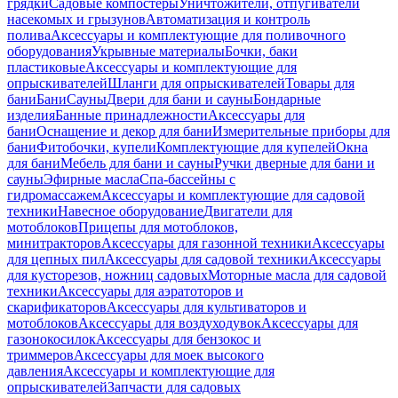
грядки
Садовые компостеры
Уничтожители, отпугиватели
насекомых и грызунов
Автоматизация и контроль
полива
Аксессуары и комплектующие для поливочного
оборудования
Укрывные материалы
Бочки, баки
пластиковые
Аксессуары и комплектующие для
опрыскивателей
Шланги для опрыскивателей
Товары для
бани
Бани
Сауны
Двери для бани и сауны
Бондарные
изделия
Банные принадлежности
Аксессуары для
бани
Оснащение и декор для бани
Измерительные приборы для
бани
Фитобочки, купели
Комплектующие для купелей
Окна
для бани
Мебель для бани и сауны
Ручки дверные для бани и
сауны
Эфирные масла
Спа-бассейны с
гидромассажем
Аксессуары и комплектующие для садовой
техники
Навесное оборудование
Двигатели для
мотоблоков
Прицепы для мотоблоков,
минитракторов
Аксессуары для газонной техники
Аксессуары
для цепных пил
Аксессуары для садовой техники
Аксессуары
для кусторезов, ножниц садовых
Моторные масла для садовой
техники
Аксессуары для аэратоторов и
скарификаторов
Аксессуары для культиваторов и
мотоблоков
Аксессуары для воздуходувок
Аксессуары для
газонокосилок
Аксессуары для бензокос и
триммеров
Аксессуары для моек высокого
давления
Аксессуары и комплектующие для
опрыскивателей
Запчасти для садовых