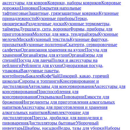
аксессуары для ковров
Коврики, наборы ковриков
Ковровые
дорожки
Циновки
Покрытия напольные
тафтинговые
Защитные, грязезащитные коврики
Кухонные
принадлежности
Кухонные приборы
Терки,
овощерезки
Разделочные доски
Кухонные термометры,
таймеры
Дуршлаги, сита, воронки
Формы, приборы для
приготовления
Молотки для мяса, тендерайзеры
Кухонные
мелочи
Миски
Кухонный текстиль
Кухонные фартуки,
прихватки
Кухонные полотенца
Скатерти, сервировочные
салфетки
Организация хранения на кухне
Посуда для
хранения
Органайзеры для кухни
Органайзеры для
специй
Посуда для ланча
Полки и аксессуары на
рейлинги
Рейлинги для кухни
Одноразовая посуда,
упаковка
Вакуумные пакеты,
контейнеры
Бакалея
Кофе
Чай
Цикорий, какао, горячий
шоколад
Сиропы и топпинги
Консервирование и
дистилляция
Автоклавы для консервирования
Аксессуары для
консервирования
Приспособления для
консервирования
Открывалки
Пивоварни
Емкости для
брожения
Ингредиенты для приготовления алкогольных
напитков
Аксессуары для приготовления и хранения
алкогольных напитков
Комплектующие для
дистилляторов
Прессы, дробилки для виноделия и
пивоварения
Дистилляторы бытовые
Уборочный
инвентарь
Швабры, насадки
Ведра, тазы для уборки
Наборы