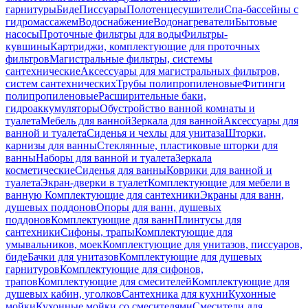
гарнитуры
Биде
Писсуары
Полотенцесушители
Спа-бассейны с
гидромассажем
Водоснабжение
Водонагреватели
Бытовые
насосы
Проточные фильтры для воды
Фильтры-
кувшины
Картриджи, комплектующие для проточных
фильтров
Магистральные фильтры, системы
сантехнические
Аксессуары для магистральных фильтров,
систем сантехнических
Трубы полипропиленовые
Фитинги
полипропиленовые
Расширительные баки,
гидроаккумуляторы
Обустройство ванной комнаты и
туалета
Мебель для ванной
Зеркала для ванной
Аксессуары для
ванной и туалета
Сиденья и чехлы для унитаза
Шторки,
карнизы для ванны
Стеклянные, пластиковые шторки для
ванны
Наборы для ванной и туалета
Зеркала
косметические
Сиденья для ванны
Коврики для ванной и
туалета
Экран-дверки в туалет
Комплектующие для мебели в
ванную
Комплектующие для сантехники
Экраны для ванн,
душевых поддонов
Опоры для ванн, душевых
поддонов
Комплектующие для ванн
Плинтусы для
сантехники
Сифоны, трапы
Комплектующие для
умывальников, моек
Комплектующие для унитазов, писсуаров,
биде
Бачки для унитазов
Комплектующие для душевых
гарнитуров
Комплектующие для сифонов,
трапов
Комплектующие для смесителей
Комплектующие для
душевых кабин, уголков
Сантехника для кухни
Кухонные
мойки
Кухонные мойки со смесителями
Смесители для