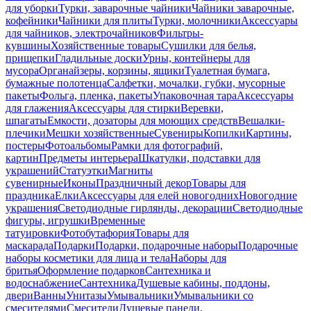
для уборки
Турки, заварочные чайники
Чайники заварочные,
кофейники
Чайники для плиты
Турки, молочники
Аксессуары
для чайников, электрочайников
Фильтры-
кувшины
Хозяйственные товары
Сушилки для белья,
прищепки
Гладильные доски
Урны, контейнеры для
мусора
Органайзеры, корзины, ящики
Туалетная бумага,
бумажные полотенца
Салфетки, мочалки, губки, мусорные
пакеты
Фольга, пленка, пакеты
Упаковочная тара
Аксессуары
для глажения
Аксессуары для стирки
Веревки,
шпагаты
Емкости, дозаторы для моющих средств
Вешалки-
плечики
Мешки хозяйственные
Сувениры
Копилки
Картины,
постеры
Фотоальбомы
Рамки для фотографий,
картин
Предметы интерьера
Шкатулки, подставки для
украшений
Статуэтки
Магниты
сувенирные
Иконы
Праздничный декор
Товары для
праздника
Елки
Аксессуары для елей новогодних
Новогодние
украшения
Светодиодные гирлянды, декорации
Светодиодные
фигуры, игрушки
Временные
татуировки
Фотобутафория
Товары для
маскарада
Подарки
Подарки, подарочные наборы
Подарочные
наборы косметики для лица и тела
Наборы для
бритья
Оформление подарков
Сантехника и
водоснабжение
Сантехника
Душевые кабины, поддоны,
двери
Ванны
Унитазы
Умывальники
Умывальники со
смесителями
Смесители
Душевые панели,