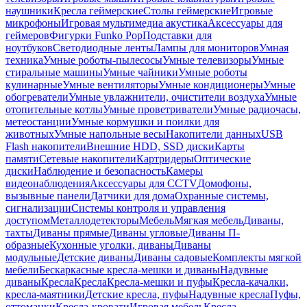
наушники
Кресла геймерские
Столы геймерские
Игровые
микрофоны
Игровая мультимедиа акустика
Аксессуары для
геймеров
Фигурки Funko Pop
Подставки для
ноутбуков
Светодиодные ленты
Лампы для мониторов
Умная
техника
Умные роботы-пылесосы
Умные телевизоры
Умные
стиральные машины
Умные чайники
Умные роботы
кулинарные
Умные вентиляторы
Умные кондиционеры
Умные
обогреватели
Умные увлажнители, очистители воздуха
Умные
отопительные котлы
Умные проветриватели
Умные радиочасы,
метеостанции
Умные кормушки и поилки для
животных
Умные напольные весы
Накопители данных
USB
Flash накопители
Внешние HDD, SSD диски
Карты
памяти
Сетевые накопители
Картридеры
Оптические
диски
Наблюдение и безопасность
Камеры
видеонаблюдения
Аксессуары для CCTV
Домофоны,
вызывные панели
Датчики для дома
Охранные системы,
сигнализации
Системы контроля и управления
доступом
Металлодетекторы
Мебель
Мягкая мебель
Диваны,
тахты
Диваны прямые
Диваны угловые
Диваны П-
образные
Кухонные уголки, диваны
Диваны
модульные
Детские диваны
Диваны садовые
Комплекты мягкой
мебели
Бескаркасные кресла-мешки и диваны
Надувные
диваны
Кресла
Кресла
Кресла-мешки и пуфы
Кресла-качалки,
кресла-маятники
Детские кресла, пуфы
Надувные кресла
Пуфы,
оттоманки
Кресла-кровати
Игровая мебель
Кресла