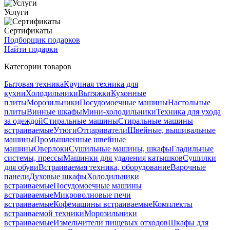
Услуги
Сертификаты
Подборщик подарков
Найти подарки
Категории товаров
Бытовая техника
Крупная техника для
кухни
Холодильники
Вытяжки
Кухонные
плиты
Морозильники
Посудомоечные машины
Настольные
плиты
Винные шкафы
Мини-холодильники
Техника для ухода
за одеждой
Стиральные машины
Стиральные машины
встраиваемые
Утюги
Отпариватели
Швейные, вышивальные
машины
Промышленные швейные
машины
Оверлоки
Сушильные машины, шкафы
Гладильные
системы, прессы
Машинки для удаления катышков
Сушилки
для обуви
Встраиваемая техника, оборудование
Варочные
панели
Духовые шкафы
Холодильники
встраиваемые
Посудомоечные машины
встраиваемые
Микроволновые печи
встраиваемые
Кофемашины встраиваемые
Комплекты
встраиваемой техники
Морозильники
встраиваемые
Измельчители пищевых отходов
Шкафы для