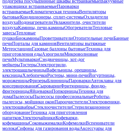
подогрева посуды
Винные шкафы встраиваемые
Вакуумные
упаковщики встраиваемые
Пароварки
встраиваемые
Климатическая техника
Вентиляторы
бытовые
Кондиционеры, сплит-системы
Охладители
воздуха
Водонагреватели
Увлажнители, очистители
воздуха
Камины, печи-камины
Обогреватели
Тепловые
завесы
Тепловые
пушки
Биокамины
Проветриватели
Отопительные печи
Банные
печи
Порталы для каминов
Вентиляторы вытяжные
Метеостанции
Газовые баллоны бытовые
Техника для
приготовления еды
Аэрогрили
Микроволновые
печи
Мультиварки
Сэндвичницы, хот-дог
мейкеры
Тостеры
Электрогрили,
электрошашлычницы
Вафельницы, орешницы,
кексницы
Хлебопечки
Ростеры, мини-печи
Йогуртницы,
мороженицы
Фризеры
Блинницы
Пароварки
Автоклавы для
консервирования
Сыроварни
Фритюрницы, фондю-
фритюрницы
Яйцеварки
Попкорницы
Техника для
дома
Пылесосы
Пылесосы профессиональные
Роботы-
пылесосы, мойщики окон
Пароочистители
Электровеники,
электрошвабры
Стеклоочистители
Стерилизационное
оборудование
Техника для приготовления
напитков
Электрочайники
Кофеварки,
кофемашины
Соковыжималки
Кофемолки
Вспениватели
молока
Сифоны для газирования воды
Аксессуары для