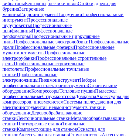
вибраторы
Бензорезы, резчики швов
Стойки, дрели для
бурения
Затирочные
машины
Гидроинструмент
Погрузчики
Профессиональный
инструмент
Профессиональные
шуруповерты
Профессиональные
шлифмашины
Профессиональные
перфораторы
Профессиональные циркулярные
пилы
Профессиональные электролобзики
Профессиональные
дрели
Профессиональные фрезеры
Профессиональные
мультиинструменты
Профессиональные
электрорубанки
Профессиональные строительные
фены
Профессиональные строительные
пистолеты
Профессиональные точильные
станки
Профессиональные
электроножницы
Пневмоинструмент
Наборы
профессионального электроинструмента
Строительное
оборудование
Компрессоры
Тепловые пушки
Пылесосы
профессиональные
Стружкоотсосы
Домкраты
Аксессуары для
компрессоров, пневмосистем
Системы пылеудаления для
электроинструмента
Пневмоинструмент
Станки и
оборудование
Деревообрабатывающие
станки
Ленточнопильные станки
Металлообрабатывающие
станки
Плиткорезные станки
Точильные
станки
Комплектующие для станков
Оснастка для
станков
Аксессуары для станков
Стружкоотсосы
Аксессуары