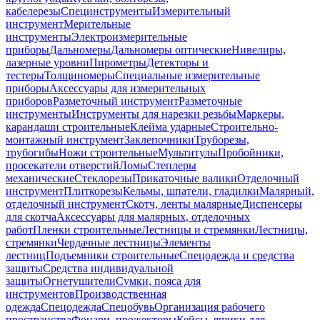
кабелерезы
Специнструменты
Измерительный
инструмент
Мерительные
инструменты
Электроизмерительные
приборы
Дальномеры
Дальномеры оптические
Нивелиры,
лазерные уровни
Пирометры
Детекторы и
тестеры
Толщиномеры
Специальные измерительные
приборы
Аксессуары для измерительных
приборов
Разметочный инструмент
Разметочные
инструменты
Инструменты для нарезки резьбы
Маркеры,
карандаши строительные
Клейма ударные
Строительно-
монтажный инструмент
Заклепочники
Труборезы,
трубогибы
Ножи строительные
Мультитулы
Пробойники,
просекатели отверстий
Ломы
Степлеры
механические
Стеклорезы
Прикаточные валики
Отделочный
инструмент
Плиткорезы
Кельмы, шпатели, гладилки
Малярный,
отделочный инструмент
Скотч, ленты малярные
Диспенсеры
для скотча
Аксессуары для малярных, отделочных
работ
Пленки строительные
Лестницы и стремянки
Лестницы,
стремянки
Чердачные лестницы
Элементы
лестниц
Подъемники строительные
Спецодежда и средства
защиты
Средства индивидуальной
защиты
Огнетушители
Сумки, пояса для
инструментов
Производственная
одежда
Спецодежда
Спецобувь
Организация рабочего
пространства
Фонари, прожекторы
Кейсы, ящики для