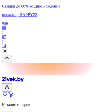
Скидки до 80% ко Дню Рождения!
промокод HAPPY22
0
дн
08
:
07
:
14
Каталог товаров