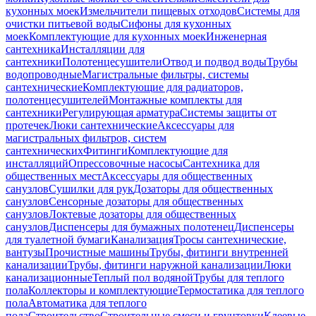
кухонных моек
Измельчители пищевых отходов
Системы для
очистки питьевой воды
Сифоны для кухонных
моек
Комплектующие для кухонных моек
Инженерная
сантехника
Инсталляции для
сантехники
Полотенцесушители
Отвод и подвод воды
Трубы
водопроводные
Магистральные фильтры, системы
сантехнические
Комплектующие для радиаторов,
полотенцесушителей
Монтажные комплекты для
сантехники
Регулирующая арматура
Системы защиты от
протечек
Люки сантехнические
Аксессуары для
магистральных фильтров, систем
сантехнических
Фитинги
Комплектующие для
инсталляций
Опрессовочные насосы
Сантехника для
общественных мест
Аксессуары для общественных
санузлов
Сушилки для рук
Дозаторы для общественных
санузлов
Сенсорные дозаторы для общественных
санузлов
Локтевые дозаторы для общественных
санузлов
Диспенсеры для бумажных полотенец
Диспенсеры
для туалетной бумаги
Канализация
Тросы сантехнические,
вантузы
Прочистные машины
Трубы, фитинги внутренней
канализации
Трубы, фитинги наружной канализации
Люки
канализационные
Теплый пол водяной
Трубы для теплого
пола
Коллекторы и комплектующие
Термостатика для теплого
пола
Автоматика для теплого
пола
Строительство
Строительные смеси и грунтовки
Клеевые