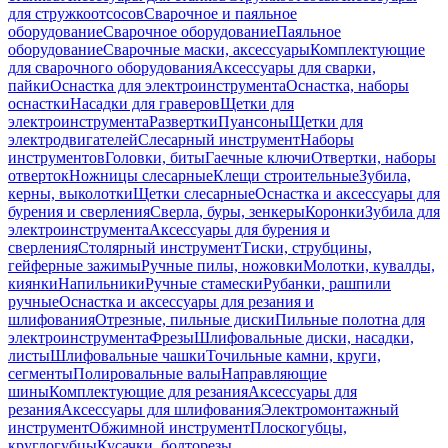
для стружкоотсосов
Сварочное и паяльное
оборудование
Сварочное оборудование
Паяльное
оборудование
Сварочные маски, аксессуары
Комплектующие
для сварочного оборудования
Аксессуары для сварки,
пайки
Оснастка для электроинструмента
Оснастка, наборы
оснастки
Насадки для граверов
Щетки для
электроинструмента
Развертки
Пуансоны
Щетки для
электродвигателей
Слесарный инструмент
Наборы
инструментов
Головки, биты
Гаечные ключи
Отвертки, наборы
отверток
Ножницы слесарные
Клещи строительные
Зубила,
керны, выколотки
Щетки слесарные
Оснастка и аксессуары для
бурения и сверления
Сверла, буры, зенкеры
Коронки
Зубила для
электроинструмента
Аксессуары для бурения и
сверления
Столярный инструмент
Тиски, струбцины,
гейферные зажимы
Ручные пилы, ножовки
Молотки, кувалды,
киянки
Напильники
Ручные стамески
Рубанки, рашпили
ручные
Оснастка и аксессуары для резания и
шлифования
Отрезные, пильные диски
Пильные полотна для
электроинструмента
Фрезы
Шлифовальные диски, насадки,
листы
Шлифовальные чашки
Точильные камни, круги,
сегменты
Полировальные валы
Направляющие
шины
Комплектующие для резания
Аксессуары для
резания
Аксессуары для шлифования
Электромонтажный
инструмент
Обжимной инструмент
Плоскогубцы,
круглогубцы
Кусачки, болторезы,