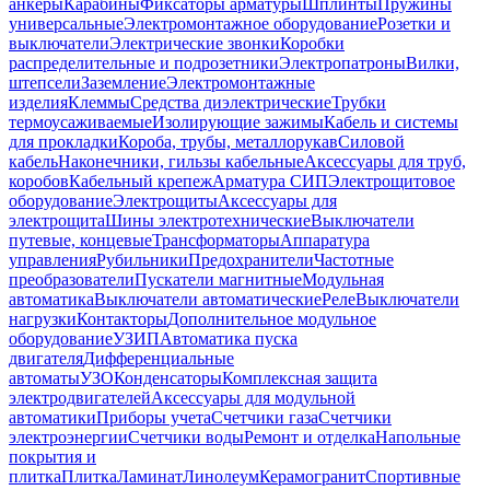
анкеры
Карабины
Фиксаторы арматуры
Шплинты
Пружины
универсальные
Электромонтажное оборудование
Розетки и
выключатели
Электрические звонки
Коробки
распределительные и подрозетники
Электропатроны
Вилки,
штепсели
Заземление
Электромонтажные
изделия
Клеммы
Средства диэлектрические
Трубки
термоусаживаемые
Изолирующие зажимы
Кабель и системы
для прокладки
Короба, трубы, металлорукав
Силовой
кабель
Наконечники, гильзы кабельные
Аксессуары для труб,
коробов
Кабельный крепеж
Арматура СИП
Электрощитовое
оборудование
Электрощиты
Аксессуары для
электрощита
Шины электротехнические
Выключатели
путевые, концевые
Трансформаторы
Аппаратура
управления
Рубильники
Предохранители
Частотные
преобразователи
Пускатели магнитные
Модульная
автоматика
Выключатели автоматические
Реле
Выключатели
нагрузки
Контакторы
Дополнительное модульное
оборудование
УЗИП
Автоматика пуска
двигателя
Дифференциальные
автоматы
УЗО
Конденсаторы
Комплексная защита
электродвигателей
Аксессуары для модульной
автоматики
Приборы учета
Счетчики газа
Счетчики
электроэнергии
Счетчики воды
Ремонт и отделка
Напольные
покрытия и
плитка
Плитка
Ламинат
Линолеум
Керамогранит
Спортивные