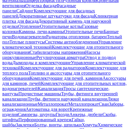
материалы
Шифер
Профнастил
Рулонная кровля
Кровельная
вентиляция
Отделка фасада
Фасадные
панели
Сайдинг
Комплектующие для фасадных
панелей
Декоративные штукатурки для фасада
Клинкерная
плитка для фасада
Декоративный камень для наружной
отделки
Отопление
Отопительные котлы
Газовые
колонки
Камины, печи-камины
Отопительные печи
Банные
печи
Водонагреватели
Радиаторы отопления, батареи
Теплый
пол
Теплые плинтусы
Системы антиобледенения
Управление
климатической техникой
Комплектующие для отопительного
оборудования
Стабилизаторы напряжения
Насосы
циркуляционные
Регулирующая арматура
Отвод и подвод
воды
Дымоходы и комплектующие
Управление климатической
техникой
Комплектующие для радиаторов
Комплектующие для
теплого пола
Топливо и аксессуары для отопительного
оборудования
Комплектующие для печей, каминов
Аксессуары
для каминов, печей
Комплектующие для отопительных котлов,
водонагревателей
Канализация
Тросы сантехнические,
вантузы
Прочистные машины
Трубы, фитинги внутренней
канализации
Трубы, фитинги наружной канализации
Люки
канализационные
Металлопрокат
Металлопрокат
Сваи
Заборы,
ограждения
Автоматика для ворот
Крепежные
изделия
Саморезы, шурупы
Гвозди
Анкеры, дюбели
Скобы,
штифты
Перфорированный крепеж
Гайки,
шайбы
Заклепки
Болты, винты, шпильки
Хомуты
Химические