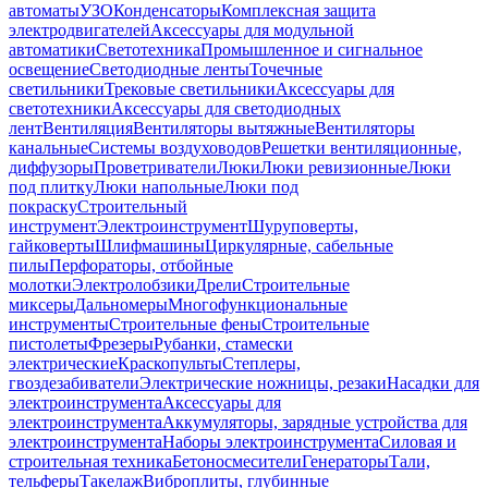
автоматы
УЗО
Конденсаторы
Комплексная защита
электродвигателей
Аксессуары для модульной
автоматики
Светотехника
Промышленное и сигнальное
освещение
Светодиодные ленты
Точечные
светильники
Трековые светильники
Аксессуары для
светотехники
Аксессуары для светодиодных
лент
Вентиляция
Вентиляторы вытяжные
Вентиляторы
канальные
Системы воздуховодов
Решетки вентиляционные,
диффузоры
Проветриватели
Люки
Люки ревизионные
Люки
под плитку
Люки напольные
Люки под
покраску
Строительный
инструмент
Электроинструмент
Шуруповерты,
гайковерты
Шлифмашины
Циркулярные, сабельные
пилы
Перфораторы, отбойные
молотки
Электролобзики
Дрели
Строительные
миксеры
Дальномеры
Многофункциональные
инструменты
Строительные фены
Строительные
пистолеты
Фрезеры
Рубанки, стамески
электрические
Краскопульты
Степлеры,
гвоздезабиватели
Электрические ножницы, резаки
Насадки для
электроинструмента
Аксессуары для
электроинструмента
Аккумуляторы, зарядные устройства для
электроинструмента
Наборы электроинструмента
Силовая и
строительная техника
Бетоносмесители
Генераторы
Тали,
тельферы
Такелаж
Виброплиты, глубинные