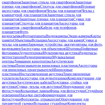
смартфонов
Защитные стекла для смартфонов
Защитные
пленки для смартфонов
Стилусы для смартфонов
Игровые
аксессуары для смартфонов
Чехлы для планшетов
Чехлы с
клавиатурой для планшетов
Защитные стекла для
планшетов
Защитные пленки для планшетов
Сумки для
планшетов
Стилусы для планшетов
Аксессуары для
планшетов, смартфонов
Кабели для телефонов,
планшетов
Фото,
видеосъемка
Фотоаппараты
Видеокамеры
Экшн-камеры
Карты
памяти
Объективы
Вспышки
Аксессуары для камер
Сумки и
чехлы для камер
Зарядные устройства, аккумуляторы для фото,
видеокамер
Аксессуары для объективов
Штативы
Цифровые
фоторамки
Аудиотехника
Мультимедиа акустика
Радиочасы,
метеостанции
Радиоприемники
Музыкальные
центры
Домашние кинотеатры
Акустические
системы
Проигрыватели виниловых пластинок
Аксессуары
для виниловых проигрывателей
Виниловые
пластинки
Инсталляционная акустика
Трансляционные
усилители
Аксессуары для аудиотехники
Комплектующие для
акустики
Акустические кабели
Подставки, стойки для
акустики
Сумки, чехлы для акустики
Оборудование для
фотостудии
Кольцевые лампы
Фоны для фотостудии
Студийное
освещение
Насадки светоформирующие для
фотостудии
Фотозонты, отражатели
Оборудование для
предметной съемки
Вспышки студийные
Комплекты