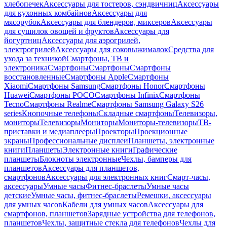
хлебопечек
Аксессуары для тостеров, сэндвичниц
Аксессуары
для кухонных комбайнов
Аксессуары для
мясорубок
Аксессуары для блендеров, миксеров
Аксессуары
для сушилок овощей и фруктов
Аксессуары для
йогуртниц
Аксессуары для аэрогрилей,
электрогрилей
Аксессуары для соковыжималок
Средства для
ухода за техникой
Смартфоны, ТВ и
электроника
Смартфоны
Смартфоны
Смартфоны
восстановленные
Смартфоны Apple
Смартфоны
Xiaomi
Смартфоны Samsung
Смартфоны Honor
Смартфоны
Huawei
Смартфоны POCO
Смартфоны Infinix
Смартфоны
Tecno
Смартфоны Realme
Смартфоны Samsung Galaxy S26
series
Кнопочные телефоны
Складные смартфоны
Телевизоры,
мониторы
Телевизоры
Мониторы
Мониторы-телевизоры
ТВ-
приставки и медиаплееры
Проекторы
Проекционные
экраны
Профессиональные дисплеи
Планшеты, электронные
книги
Планшеты
Электронные книги
Графические
планшеты
Блокноты электронные
Чехлы, бамперы для
планшетов
Аксессуары для планшетов,
смартфонов
Аксессуары для электронных книг
Смарт-часы,
аксессуары
Умные часы
Фитнес-браслеты
Умные часы
детские
Умные часы, фитнес-браслеты
Ремешки, аксессуары
для умных часов
Кабели для умных часов
Аксессуары для
смартфонов, планшетов
Зарядные устройства для телефонов,
планшетов
Чехлы, защитные стекла для телефонов
Чехлы для