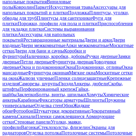
напольные покрытия
Виниловые
полы
Ковролин
Паркет
Искусственная трава
Аксессуары для
напольных покрытий и плитки
Подложка
Плинтусы, уголки,
обводы для труб
Плинтусы для сантехники
Фуги для
плитки
Порожки, профили для пола и плитки
Приспособления
для укладки плитки
Системы выравнивания
плитки
Аксессуары для напольных
покрытий
Реставрационные материалы
Двери и арки
Двери
входные
Двери межкомнатные
Арки межкомнатные
Москитные
сетки
Двери для бани и сауны
Коробки и
фурнитура
Наличники, коробки, доборы
Ручки дверные
Замки
дверные
Петли дверные
Фурнитура дверная
Доводчики
дверные
Окна и подоконники
Окна
Подоконники, отливы
Окна
мансардные
Фурнитура оконная
Мягкие окна
Москитные сетки
на окна
Жалюзи уличные
Пленки солнцезащитные
Крепежные
изделия
Саморезы, шурупы
Гвозди
Анкеры, дюбели
Скобы,
штифты
Перфорированный крепеж
Гайки,
шайбы
Заклепки
Болты, винты, шпильки
Хомуты
Химические
анкеры
Карабины
Фиксаторы арматуры
Шплинты
Пружины
универсальные
Отделка стен
Обои
Жидкие
обои
Фотообои
Штукатурки декоративные
Декоративный
камень
Скинали
Пленки самоклеящиеся
Армирующие
сетки
Стеновые панели
Уголки, маяки,
профили
Вагонка
Стеклохолсты, флизелин
Экраны для
радиаторов
Отделка потолка
Потолочные системы
Потолочные