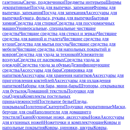
газетницы
Свечи, подсвечники
Предметы интерьера
Ширмы
декоративные
Посуда для выпечки, запекания
Формы для
выпечки, запекания
Посуда для запекания
Аксессуары для
выпечки
Бумага, фольга, рукава для выпечки
Бытовая
химия
Средства для стирки
Средства для посудомоечных
машин
Универсальные, специальные чистящие
средства
Чистящие средства для стекол и зеркал
Чистящие
средства для ванной и туалета
Чистящие средства для
кухни
Средства для мытья посуды
Чистящие средства для
мебели
Чистящие средства для напольных покрытий и
ковров
Средства для ухода за техникой
Освежители
воздуха
Средства от насекомых
Средства ухода за
одеждой
Средства ухода за обувью
Дезинфицирующие
средства
Аксессуары для бара
Сервировка для
напитков
Аксессуары для хранения напитков
Аксессуары для
приготовления коктейлей
Аксессуары для охлаждения
напитков
Наборы для бара, мини-бары
Штопоры, открывалки
для бутылок
Домашний текстиль
Подушки для
сна
Одеяла
Комплекты постельных
принадлежностей
Постельное белье
Пледы,
покрывала
Полотенца
Скатерти
Подушки декоративные
Маски,
беруши для сна
Наполнители для домашнего
текстиля
Ткани
Кухонные ножи, аксессуары
Ножи
Аксессуары
для кухонных ножей
Ножеточки и комплектующие
Ковры и
напольные покрытия
Ковры, циновки, шкуры
Ковры,