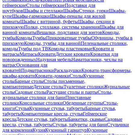
геймерские
Столы геймерские
Подставки для
ноутбуков
Шкафы и стеллажи
Шкафы
Стенки, горки
Шкафы-
купе
Шкафы-гармошки
Шкафы-пеналы для жилой
комнаты
Шкафы с витриной, буфеты
Шкафы, секции в
прихожую
Полки, стеллажи, системы хранения
Шкафы для
ванной комнаты
Вешалки, подставки для зонтов
Комоды,
тумбы
Комоды
Тумбы
Прикроватные тумбы
Обувницы, тумбы в
прихожую
Комоды, тумбы для ванной
Пеленальные столики,
комоды
Тумбы под ТВ
Комоды пластиковые
Кровати и
матрасы
Матрасы
Кровати
Детские кровати
Кроватки для
новорожденных
Надувная мебель
Наматрасники, чехлы на
матрас
Основания для
кроватей
Подматрасники
Раскладушки
Кровати-трансформеры,
шкафы-кровати
Кровати-домики
Столы
Кухонные
столы
Барные столы
Столы письменные,
компьютерные
Детские столы
Туалетные столики
Журнальные
столы
Садовые столы
Растущие столы и парты
Столы,
журнальные столики для бани
Приставные
столики
Консольные столики
Обеденные группы
Столы-
книги
Стулья
Кухонные стулья, табуреты
Барные стулья,
табуреты
Компьютерные кресла, стулья
Геймерские
кресла
Детские стулья, табуреты
Банкетки, скамьи
Садовые
кресла, стулья, табуреты
Стулья, табуреты для бани
Стульчики
для кормления
Кухня
Кухонный гарнитур
Кухонные