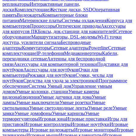
репликаторы
Интерактивные панели,
доски
Комплектующие
Жесткие диски, SSD
Оперативная
память
Видеокарты
Компьютерные блоки
питания
Материнские платы
Системы охлаждения
Корпуса для
компьютеров
Процессоры
Оптические приводы
Аксессуары
для корпусов ПК
Боксы, док-станции для накопителей
Сетевое
оборудование
Маршрутизаторы, DSL-модемы
Wi-Fi точки
доступа, усилители сигнала
Беспроводные
адаптеры
Коммутаторы
Сетевые адаптеры
Powerline
Сетевые
комплектующие
IP-телефония
Медиаконвертеры
Кабели,
переходники сетевые
Антенны для беспроводной
связи
Аксессуары для компьютерной техники
Подставки для
ноутбуков
Аксессуары для ноутбуков
Очки для
компьютера
Рюкзаки для ноутбуков
Сумки, чехлы для
ноутбуков
Средства для ухода за электроникой
Программное
обеспечение
Система Умный дом
Управление умным
домом
Умные колонки, станции
Умные камеры
видеонаблюдения
Умные датчики для дома
Умные
лампы
Умные выключатели
Умные розетки
Умные
светильники
Умные светодиодные ленты
Умные реле
Умные
замки
Умные домофоны
Умные карнизы
Умные
терморегуляторы
Игровая зона
Игровые приставки
Игры для
приставок
Игровые контроллеры
Игровые ноутбуки
Игровые
компьютеры
Игровые видеокарты
Игровые мониторы
Игровые
телевизоры
Игровые мыши
Игровые клавиатуры
Игровые