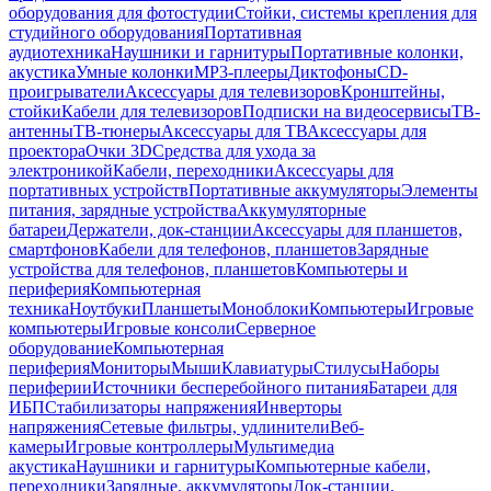
оборудования для фотостудии
Стойки, системы крепления для
студийного оборудования
Портативная
аудиотехника
Наушники и гарнитуры
Портативные колонки,
акустика
Умные колонки
MP3-плееры
Диктофоны
CD-
проигрыватели
Аксессуары для телевизоров
Кронштейны,
стойки
Кабели для телевизоров
Подписки на видеосервисы
ТВ-
антенны
ТВ-тюнеры
Аксессуары для ТВ
Аксессуары для
проектора
Очки 3D
Средства для ухода за
электроникой
Кабели, переходники
Аксессуары для
портативных устройств
Портативные аккумуляторы
Элементы
питания, зарядные устройства
Аккумуляторные
батареи
Держатели, док-станции
Аксессуары для планшетов,
смартфонов
Кабели для телефонов, планшетов
Зарядные
устройства для телефонов, планшетов
Компьютеры и
периферия
Компьютерная
техника
Ноутбуки
Планшеты
Моноблоки
Компьютеры
Игровые
компьютеры
Игровые консоли
Серверное
оборудование
Компьютерная
периферия
Мониторы
Мыши
Клавиатуры
Стилусы
Наборы
периферии
Источники бесперебойного питания
Батареи для
ИБП
Стабилизаторы напряжения
Инверторы
напряжения
Сетевые фильтры, удлинители
Веб-
камеры
Игровые контроллеры
Мультимедиа
акустика
Наушники и гарнитуры
Компьютерные кабели,
переходники
Зарядные, аккумуляторы
Док-станции,