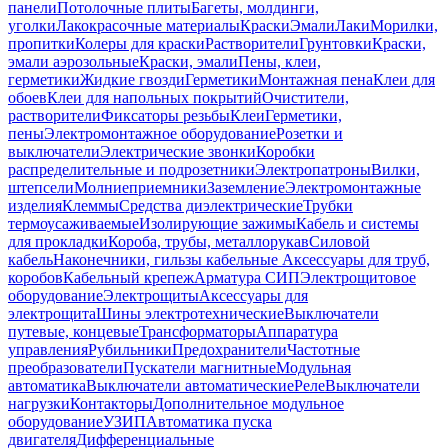
панели
Потолочные плиты
Багеты, молдинги,
уголки
Лакокрасочные материалы
Краски
Эмали
Лаки
Морилки,
пропитки
Колеры для краски
Растворители
Грунтовки
Краски,
эмали аэрозольные
Краски, эмали
Пены, клеи,
герметики
Жидкие гвозди
Герметики
Монтажная пена
Клеи для
обоев
Клеи для напольных покрытий
Очистители,
растворители
Фиксаторы резьбы
Клеи
Герметики,
пены
Электромонтажное оборудование
Розетки и
выключатели
Электрические звонки
Коробки
распределительные и подрозетники
Электропатроны
Вилки,
штепсели
Молниеприемники
Заземление
Электромонтажные
изделия
Клеммы
Средства диэлектрические
Трубки
термоусаживаемые
Изолирующие зажимы
Кабель и системы
для прокладки
Короба, трубы, металлорукав
Силовой
кабель
Наконечники, гильзы кабельные
Аксессуары для труб,
коробов
Кабельный крепеж
Арматура СИП
Электрощитовое
оборудование
Электрощиты
Аксессуары для
электрощита
Шины электротехнические
Выключатели
путевые, концевые
Трансформаторы
Аппаратура
управления
Рубильники
Предохранители
Частотные
преобразователи
Пускатели магнитные
Модульная
автоматика
Выключатели автоматические
Реле
Выключатели
нагрузки
Контакторы
Дополнительное модульное
оборудование
УЗИП
Автоматика пуска
двигателя
Дифференциальные