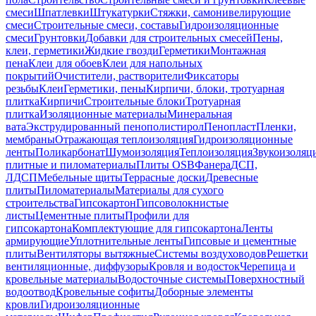
смеси
Шпатлевки
Штукатурки
Стяжки, самонивелирующие
смеси
Строительные смеси, составы
Гидроизоляционные
смеси
Грунтовки
Добавки для строительных смесей
Пены,
клеи, герметики
Жидкие гвозди
Герметики
Монтажная
пена
Клеи для обоев
Клеи для напольных
покрытий
Очистители, растворители
Фиксаторы
резьбы
Клеи
Герметики, пены
Кирпичи, блоки, тротуарная
плитка
Кирпичи
Строительные блоки
Тротуарная
плитка
Изоляционные материалы
Минеральная
вата
Экструдированный пенополистирол
Пенопласт
Пленки,
мембраны
Отражающая теплоизоляция
Гидроизоляционные
ленты
Поликарбонат
Шумоизоляция
Теплоизоляция
Звукоизоляц
плитные и пиломатериалы
Плиты OSB
Фанера
ДСП,
ЛДСП
Мебельные щиты
Террасные доски
Древесные
плиты
Пиломатериалы
Материалы для сухого
строительства
Гипсокартон
Гипсоволокнистые
листы
Цементные плиты
Профили для
гипсокартона
Комплектующие для гипсокартона
Ленты
армирующие
Уплотнительные ленты
Гипсовые и цементные
плиты
Вентиляторы вытяжные
Системы воздуховодов
Решетки
вентиляционные, диффузоры
Кровля и водосток
Черепица и
кровельные материалы
Водосточные системы
Поверхностный
водоотвод
Кровельные софиты
Доборные элементы
кровли
Гидроизоляционные