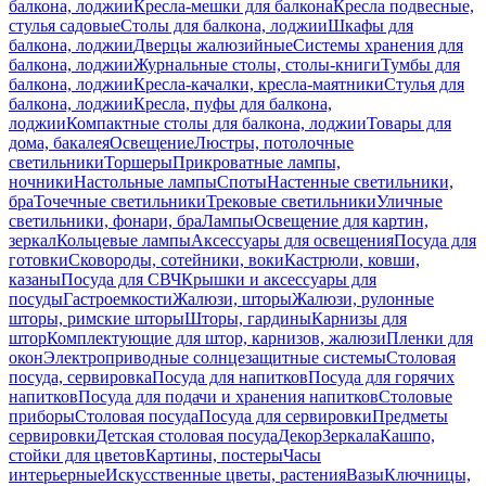
балкона, лоджии
Кресла-мешки для балкона
Кресла подвесные,
стулья садовые
Столы для балкона, лоджии
Шкафы для
балкона, лоджии
Дверцы жалюзийные
Системы хранения для
балкона, лоджии
Журнальные столы, столы-книги
Тумбы для
балкона, лоджии
Кресла-качалки, кресла-маятники
Стулья для
балкона, лоджии
Кресла, пуфы для балкона,
лоджии
Компактные столы для балкона, лоджии
Товары для
дома, бакалея
Освещение
Люстры, потолочные
светильники
Торшеры
Прикроватные лампы,
ночники
Настольные лампы
Споты
Настенные светильники,
бра
Точечные светильники
Трековые светильники
Уличные
светильники, фонари, бра
Лампы
Освещение для картин,
зеркал
Кольцевые лампы
Аксессуары для освещения
Посуда для
готовки
Сковороды, сотейники, воки
Кастрюли, ковши,
казаны
Посуда для СВЧ
Крышки и аксессуары для
посуды
Гастроемкости
Жалюзи, шторы
Жалюзи, рулонные
шторы, римские шторы
Шторы, гардины
Карнизы для
штор
Комплектующие для штор, карнизов, жалюзи
Пленки для
окон
Электроприводные солнцезащитные системы
Столовая
посуда, сервировка
Посуда для напитков
Посуда для горячих
напитков
Посуда для подачи и хранения напитков
Столовые
приборы
Столовая посуда
Посуда для сервировки
Предметы
сервировки
Детская столовая посуда
Декор
Зеркала
Кашпо,
стойки для цветов
Картины, постеры
Часы
интерьерные
Искусственные цветы, растения
Вазы
Ключницы,