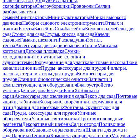
пылесосы, воздуходувки
Аэраторы,
скарификаторы
Снегоуборщики
Дровоколы
Сеялки,
разбрасыватели
семян
Минитракторы
Миникультиваторы
Мойки высокого
давления
Наборы садового электроинструмента
Отдых и
пикник
Батуты
Бассейны
Спа-бассейны
Комплекты мебели для
сада
Столы для сада
Стулья, кресла для сада
Качели
садовые
Гамаки, шезлонги
Раскладушки
Зонты,
тенты
Аксессуары для садовой мебели
Грили
Мангалы,
коптильни
Детская площадка
Сумки-
холодильники
Портативные колонки и
аудиосистемы
Оборудование для участка
Бытовые насосы
Люки
канализационные
Пруды, аксессуары для прудов
Фильтры,
насосы, стерилизаторы для прудов
Компрессоры для
прудов
Станции биологической очистки
Запчасти и
комплектующие для оборудования
Благоустройство
участка
Дачные дома
Беседки
Бани
Хозблоки и
сараи
Аксессуары для озеленения сада
Декор для сада
Почтовые
ящики, таблички
Козырьки
Скворечники, кормушки для
птиц
Домики для насекомых
Фонтаны, скульптуры для
сада
Пруды, аксессуары для прудов
Уличные
обогреватели
Уличные светильники
Противогололедные
реагенты
Декоративный щебень
Сад и огород
Поливочное
оборудование
Садовые опрыскиватели
Шланги для дома и
сада
Парники
Теплицы
Комплектующие для теплиц
Модульные