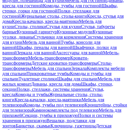
модули
Столешницы для кухни
Мебель для гостиной
Диваны,
кресла для гостиной
Комоды, тумбы для гостиной
Шкафы,
стенки, горки для гостиной
Полки, стеллажи для
гостиной
Журнальные столы, столы-книги
Кресла, стулья для
дома
Кресла-качалки, кресла-маятники
Мебель для
кухни
Столы, столики
Стулья для кухни
Стулья, табуреты
барные
Кухонный гарнитур
Кухонные модули
Кухонные
уголки, диваны
Стульчики для кормления
Системы хранения
для кухни
Мебель для ванной
Тумбы, консоли для
ванной
Шкафы, пеналы для ванной
Шкафчики, полки для
ванной
Зеркала для ванной
Аксессуары для ванной
Мебель-
трансформер
Мебель-трансформер
Кровати-
трансформеры
Детские кроватки-трансформеры
Столы-
трансформеры
Мебель для спальни
Зеркала
Комплекты мебели
для спальни
Прикроватные тумбы
Комоды и тумбы для
спальни
Туалетные столики
Шкафы для спальни
Мебель для
жилых комнат
Диваны, кресла для дома
Шкафы, стенки,
секции
Полки, стеллажи, системы хранения
Стулья,
кресла
Комоды и тумбы
Журнальные столы, столы-
книги
Кресла-качалки, кресла-маятники
Мебель для
телевизора
Комоды, тумбы под телевизор
Кронштейны, стойки
для телевизора
Каминокомплекты под телевизор
Мебель для
прихожей
Секции, тумбы в прихожую
Полки и системы
хранения в прихожую
Вешалки, подставки для
зонтов
Банкетки, скамьи
Ключницы, газетницы
Детская