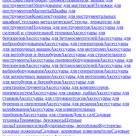
инструментов
Оборудование для мастерской
Тележки для
инструментов
Магниты
Шкафы для
инструментов
Комплектующие для инструментальных
шкафов
Стеллажи металлические
Стенды, держатели для
инструментов
Поддоны для инструментов
Аксессуары для
силовой и строительной техники
Аксессуары для
бензорезов
Аксессуары для бетоносмесителей
Аксессуары для
виброоборудования
Аксессуары для генераторов
Аксессуары
для затирочных машин
Аксессуары для мотопомп
Аксессуары
для мотобуров и бензобуров
Аксессуары для строительного
инструмента
Аксессуары пневмооборудования
Аксессуары для
бензорезов
Аксессуары для бетоносмесителей
Аксессуары для
виброоборудования
Аксессуары для генераторов
Аксессуары
для затирочных машин
Аксессуары для мотопомп
Аксессуары
для мотобуров и бензобуров
Аксессуары для
электроинструмента
Аксессуары для компрессоров,
пневмосистем
Аксессуары для сварки, пайки
Аксессуары для
станков
Аксессуары для стружкоотсосов
Аксессуары для
бурения и сверления
Аксессуары для резания
Аксессуары для
шлифования
Аксессуары для измерительных
приборов
Аксессуары для станков
Дом и сад
Садовая
техника
Триммеры, бензокосы
Цепные
пилы
Газонокосилки
Культиваторы, мотоблоки
Кусторезы,
садовые ножницы
Садовые, кормовые измельчители
Садовые