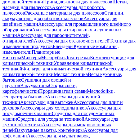
домашней техники
Принадлежности для пылесосов
Щетки,
насадки для пылесосов
Аксессуары для роботов-
пылесосов
Расходные материалы для пылесосов
Станции,
аккумуляторы для роботов-пылесосов
Аксессуары для
швейных машин
Аксессуары для промышленного швейного
оборудования
Аксессуары для стиральных и сушильных
машин
Аксессуары для пароочистителей,
отпаривателей
Аксессуары для стеклоочистителей
Техника для
измельчения продуктов
Блендеры
Кухонные комбайны,
измельчители
Планетарные
миксеры
Миксеры
Мясорубки
Ломтерезки
Комплектующие для
климатической техники
Управление климатической
техникой
Фильтры для климатической техники
Аксессуары для
климатической техники
Мелкая техника
Весы кухонные,
бытовые
Сушилки для овощей и
фруктов
Вакууматоры
Открывалки,
картофелечистки
Проращиватели семян
Маслобойки,
сепараторы бытовые
Аксессуары для крупной
техники
Аксессуары для вытяжек
Аксессуары для плит и
духовок
Аксессуары для холодильников
Аксессуары для
посудомоечных машин
Средства для посудомоечных
машин
Средства для ухода за техникой
Аксессуары для
кухонной техники
Аксессуары для микроволновых
печей
Вакуумные пакеты, контейнеры
Аксессуары для
кофемашин
Аксессуары для мультиварок,