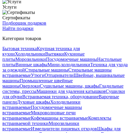
Услуги
Сертификаты
Подборщик подарков
Найти подарки
Категории товаров
Бытовая техника
Крупная техника для
кухни
Холодильники
Вытяжки
Кухонные
плиты
Морозильники
Посудомоечные машины
Настольные
плиты
Винные шкафы
Мини-холодильники
Техника для ухода
за одеждой
Стиральные машины
Стиральные машины
встраиваемые
Утюги
Отпариватели
Швейные, вышивальные
машины
Промышленные швейные
машины
Оверлоки
Сушильные машины, шкафы
Гладильные
системы, прессы
Машинки для удаления катышков
Сушилки
для обуви
Встраиваемая техника, оборудование
Варочные
панели
Духовые шкафы
Холодильники
встраиваемые
Посудомоечные машины
встраиваемые
Микроволновые печи
встраиваемые
Кофемашины встраиваемые
Комплекты
встраиваемой техники
Морозильники
встраиваемые
Измельчители пищевых отходов
Шкафы для