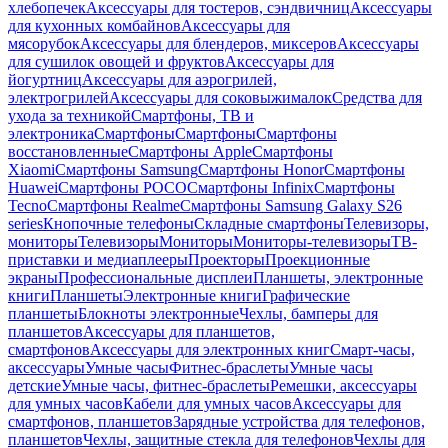
хлебопечек
Аксессуары для тостеров, сэндвичниц
Аксессуары
для кухонных комбайнов
Аксессуары для
мясорубок
Аксессуары для блендеров, миксеров
Аксессуары
для сушилок овощей и фруктов
Аксессуары для
йогуртниц
Аксессуары для аэрогрилей,
электрогрилей
Аксессуары для соковыжималок
Средства для
ухода за техникой
Смартфоны, ТВ и
электроника
Смартфоны
Смартфоны
Смартфоны
восстановленные
Смартфоны Apple
Смартфоны
Xiaomi
Смартфоны Samsung
Смартфоны Honor
Смартфоны
Huawei
Смартфоны POCO
Смартфоны Infinix
Смартфоны
Tecno
Смартфоны Realme
Смартфоны Samsung Galaxy S26
series
Кнопочные телефоны
Складные смартфоны
Телевизоры,
мониторы
Телевизоры
Мониторы
Мониторы-телевизоры
ТВ-
приставки и медиаплееры
Проекторы
Проекционные
экраны
Профессиональные дисплеи
Планшеты, электронные
книги
Планшеты
Электронные книги
Графические
планшеты
Блокноты электронные
Чехлы, бамперы для
планшетов
Аксессуары для планшетов,
смартфонов
Аксессуары для электронных книг
Смарт-часы,
аксессуары
Умные часы
Фитнес-браслеты
Умные часы
детские
Умные часы, фитнес-браслеты
Ремешки, аксессуары
для умных часов
Кабели для умных часов
Аксессуары для
смартфонов, планшетов
Зарядные устройства для телефонов,
планшетов
Чехлы, защитные стекла для телефонов
Чехлы для