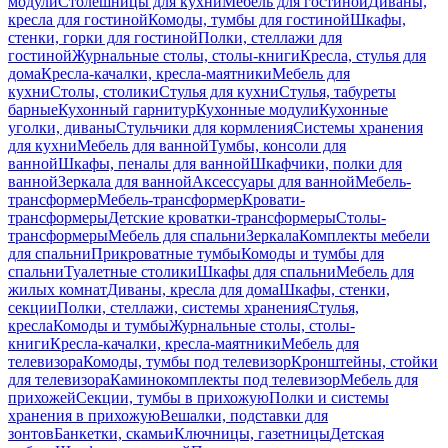
модули
Столешницы для кухни
Мебель для гостиной
Диваны,
кресла для гостиной
Комоды, тумбы для гостиной
Шкафы,
стенки, горки для гостиной
Полки, стеллажи для
гостиной
Журнальные столы, столы-книги
Кресла, стулья для
дома
Кресла-качалки, кресла-маятники
Мебель для
кухни
Столы, столики
Стулья для кухни
Стулья, табуреты
барные
Кухонный гарнитур
Кухонные модули
Кухонные
уголки, диваны
Стульчики для кормления
Системы хранения
для кухни
Мебель для ванной
Тумбы, консоли для
ванной
Шкафы, пеналы для ванной
Шкафчики, полки для
ванной
Зеркала для ванной
Аксессуары для ванной
Мебель-
трансформер
Мебель-трансформер
Кровати-
трансформеры
Детские кроватки-трансформеры
Столы-
трансформеры
Мебель для спальни
Зеркала
Комплекты мебели
для спальни
Прикроватные тумбы
Комоды и тумбы для
спальни
Туалетные столики
Шкафы для спальни
Мебель для
жилых комнат
Диваны, кресла для дома
Шкафы, стенки,
секции
Полки, стеллажи, системы хранения
Стулья,
кресла
Комоды и тумбы
Журнальные столы, столы-
книги
Кресла-качалки, кресла-маятники
Мебель для
телевизора
Комоды, тумбы под телевизор
Кронштейны, стойки
для телевизора
Каминокомплекты под телевизор
Мебель для
прихожей
Секции, тумбы в прихожую
Полки и системы
хранения в прихожую
Вешалки, подставки для
зонтов
Банкетки, скамьи
Ключницы, газетницы
Детская