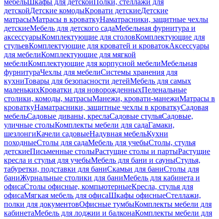
мебель
Шкафы для детской
Полки, стеллажи для
детской
Детские комоды
Кровати детские
Детские
матрасы
Матрасы в кроватку
Наматрасники, защитные чехлы
детские
Мебель для детского сада
Мебельная фурнитура и
аксессуары
Комплектующие для столов
Комплектующие для
стульев
Комплектующие для кроватей и кроваток
Аксессуары
для мебели
Комплектующие для мягкой
мебели
Комплектующие для корпусной мебели
Мебельная
фурнитура
Чехлы для мебели
Системы хранения для
кухни
Товары для безопасности детей
Мебель для самых
маленьких
Кроватки для новорожденных
Пеленальные
столики, комоды, матрасы
Манежи, кровати-манежи
Матрасы в
кроватку
Наматрасники, защитные чехлы в кроватку
Садовая
мебель
Садовые диваны, кресла
Садовые стулья
Садовые,
уличные столы
Комплекты мебели для сада
Гамаки,
шезлонги
Качели садовые
Надувная мебель
Кухни
походные
Столы для сада
Мебель для учебы
Столы, стулья
детские
Письменные столы
Растущие столы и парты
Растущие
кресла и стулья для учебы
Мебель для бани и сауны
Стулья,
табуретки, подставки для бани
Скамьи для бани
Столы для
бани
Журнальные столики для бани
Мебель для кабинета и
офиса
Столы офисные, компьютерные
Кресла, стулья для
офиса
Мягкая мебель для офиса
Шкафы офисные
Стеллажи,
полки для документов
Офисные тумбы
Комплекты мебели для
кабинета
Мебель для лоджии и балкона
Комплекты мебели для