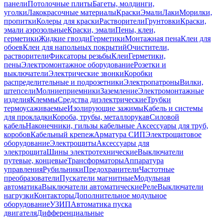
панели
Потолочные плиты
Багеты, молдинги,
уголки
Лакокрасочные материалы
Краски
Эмали
Лаки
Морилки,
пропитки
Колеры для краски
Растворители
Грунтовки
Краски,
эмали аэрозольные
Краски, эмали
Пены, клеи,
герметики
Жидкие гвозди
Герметики
Монтажная пена
Клеи для
обоев
Клеи для напольных покрытий
Очистители,
растворители
Фиксаторы резьбы
Клеи
Герметики,
пены
Электромонтажное оборудование
Розетки и
выключатели
Электрические звонки
Коробки
распределительные и подрозетники
Электропатроны
Вилки,
штепсели
Молниеприемники
Заземление
Электромонтажные
изделия
Клеммы
Средства диэлектрические
Трубки
термоусаживаемые
Изолирующие зажимы
Кабель и системы
для прокладки
Короба, трубы, металлорукав
Силовой
кабель
Наконечники, гильзы кабельные
Аксессуары для труб,
коробов
Кабельный крепеж
Арматура СИП
Электрощитовое
оборудование
Электрощиты
Аксессуары для
электрощита
Шины электротехнические
Выключатели
путевые, концевые
Трансформаторы
Аппаратура
управления
Рубильники
Предохранители
Частотные
преобразователи
Пускатели магнитные
Модульная
автоматика
Выключатели автоматические
Реле
Выключатели
нагрузки
Контакторы
Дополнительное модульное
оборудование
УЗИП
Автоматика пуска
двигателя
Дифференциальные