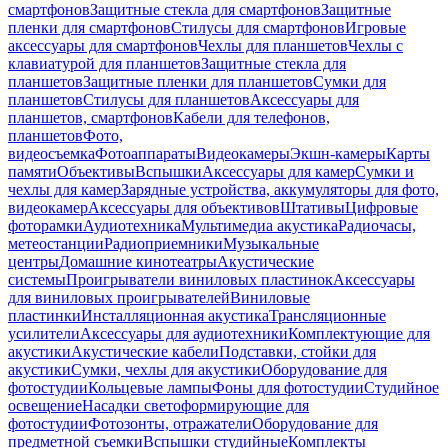
смартфонов
Защитные стекла для смартфонов
Защитные
пленки для смартфонов
Стилусы для смартфонов
Игровые
аксессуары для смартфонов
Чехлы для планшетов
Чехлы с
клавиатурой для планшетов
Защитные стекла для
планшетов
Защитные пленки для планшетов
Сумки для
планшетов
Стилусы для планшетов
Аксессуары для
планшетов, смартфонов
Кабели для телефонов,
планшетов
Фото,
видеосъемка
Фотоаппараты
Видеокамеры
Экшн-камеры
Карты
памяти
Объективы
Вспышки
Аксессуары для камер
Сумки и
чехлы для камер
Зарядные устройства, аккумуляторы для фото,
видеокамер
Аксессуары для объективов
Штативы
Цифровые
фоторамки
Аудиотехника
Мультимедиа акустика
Радиочасы,
метеостанции
Радиоприемники
Музыкальные
центры
Домашние кинотеатры
Акустические
системы
Проигрыватели виниловых пластинок
Аксессуары
для виниловых проигрывателей
Виниловые
пластинки
Инсталляционная акустика
Трансляционные
усилители
Аксессуары для аудиотехники
Комплектующие для
акустики
Акустические кабели
Подставки, стойки для
акустики
Сумки, чехлы для акустики
Оборудование для
фотостудии
Кольцевые лампы
Фоны для фотостудии
Студийное
освещение
Насадки светоформирующие для
фотостудии
Фотозонты, отражатели
Оборудование для
предметной съемки
Вспышки студийные
Комплекты