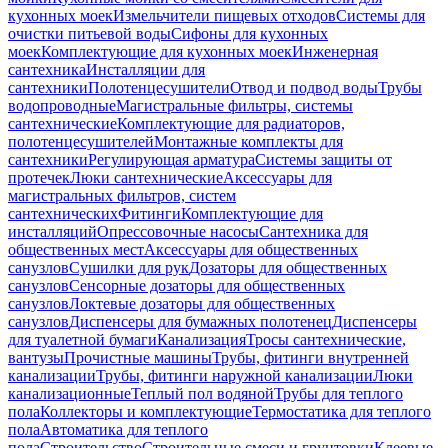
кухонных моек
Измельчители пищевых отходов
Системы для
очистки питьевой воды
Сифоны для кухонных
моек
Комплектующие для кухонных моек
Инженерная
сантехника
Инсталляции для
сантехники
Полотенцесушители
Отвод и подвод воды
Трубы
водопроводные
Магистральные фильтры, системы
сантехнические
Комплектующие для радиаторов,
полотенцесушителей
Монтажные комплекты для
сантехники
Регулирующая арматура
Системы защиты от
протечек
Люки сантехнические
Аксессуары для
магистральных фильтров, систем
сантехнических
Фитинги
Комплектующие для
инсталляций
Опрессовочные насосы
Сантехника для
общественных мест
Аксессуары для общественных
санузлов
Сушилки для рук
Дозаторы для общественных
санузлов
Сенсорные дозаторы для общественных
санузлов
Локтевые дозаторы для общественных
санузлов
Диспенсеры для бумажных полотенец
Диспенсеры
для туалетной бумаги
Канализация
Тросы сантехнические,
вантузы
Прочистные машины
Трубы, фитинги внутренней
канализации
Трубы, фитинги наружной канализации
Люки
канализационные
Теплый пол водяной
Трубы для теплого
пола
Коллекторы и комплектующие
Термостатика для теплого
пола
Автоматика для теплого
пола
Строительство
Строительные смеси и грунтовки
Клеевые