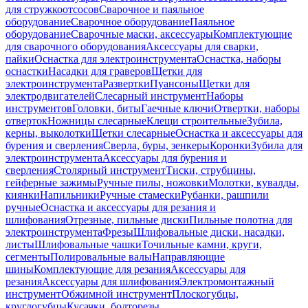
для стружкоотсосов
Сварочное и паяльное
оборудование
Сварочное оборудование
Паяльное
оборудование
Сварочные маски, аксессуары
Комплектующие
для сварочного оборудования
Аксессуары для сварки,
пайки
Оснастка для электроинструмента
Оснастка, наборы
оснастки
Насадки для граверов
Щетки для
электроинструмента
Развертки
Пуансоны
Щетки для
электродвигателей
Слесарный инструмент
Наборы
инструментов
Головки, биты
Гаечные ключи
Отвертки, наборы
отверток
Ножницы слесарные
Клещи строительные
Зубила,
керны, выколотки
Щетки слесарные
Оснастка и аксессуары для
бурения и сверления
Сверла, буры, зенкеры
Коронки
Зубила для
электроинструмента
Аксессуары для бурения и
сверления
Столярный инструмент
Тиски, струбцины,
гейферные зажимы
Ручные пилы, ножовки
Молотки, кувалды,
киянки
Напильники
Ручные стамески
Рубанки, рашпили
ручные
Оснастка и аксессуары для резания и
шлифования
Отрезные, пильные диски
Пильные полотна для
электроинструмента
Фрезы
Шлифовальные диски, насадки,
листы
Шлифовальные чашки
Точильные камни, круги,
сегменты
Полировальные валы
Направляющие
шины
Комплектующие для резания
Аксессуары для
резания
Аксессуары для шлифования
Электромонтажный
инструмент
Обжимной инструмент
Плоскогубцы,
круглогубцы
Кусачки, болторезы,