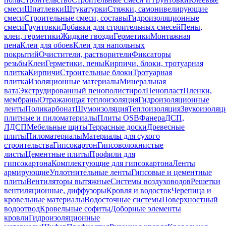
смеси
Шпатлевки
Штукатурки
Стяжки, самонивелирующие
смеси
Строительные смеси, составы
Гидроизоляционные
смеси
Грунтовки
Добавки для строительных смесей
Пены,
клеи, герметики
Жидкие гвозди
Герметики
Монтажная
пена
Клеи для обоев
Клеи для напольных
покрытий
Очистители, растворители
Фиксаторы
резьбы
Клеи
Герметики, пены
Кирпичи, блоки, тротуарная
плитка
Кирпичи
Строительные блоки
Тротуарная
плитка
Изоляционные материалы
Минеральная
вата
Экструдированный пенополистирол
Пенопласт
Пленки,
мембраны
Отражающая теплоизоляция
Гидроизоляционные
ленты
Поликарбонат
Шумоизоляция
Теплоизоляция
Звукоизоляц
плитные и пиломатериалы
Плиты OSB
Фанера
ДСП,
ЛДСП
Мебельные щиты
Террасные доски
Древесные
плиты
Пиломатериалы
Материалы для сухого
строительства
Гипсокартон
Гипсоволокнистые
листы
Цементные плиты
Профили для
гипсокартона
Комплектующие для гипсокартона
Ленты
армирующие
Уплотнительные ленты
Гипсовые и цементные
плиты
Вентиляторы вытяжные
Системы воздуховодов
Решетки
вентиляционные, диффузоры
Кровля и водосток
Черепица и
кровельные материалы
Водосточные системы
Поверхностный
водоотвод
Кровельные софиты
Доборные элементы
кровли
Гидроизоляционные