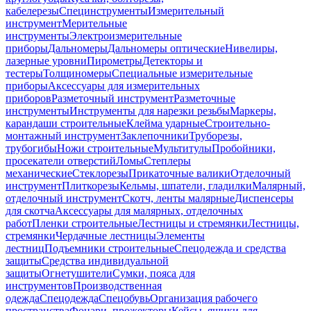
кабелерезы
Специнструменты
Измерительный
инструмент
Мерительные
инструменты
Электроизмерительные
приборы
Дальномеры
Дальномеры оптические
Нивелиры,
лазерные уровни
Пирометры
Детекторы и
тестеры
Толщиномеры
Специальные измерительные
приборы
Аксессуары для измерительных
приборов
Разметочный инструмент
Разметочные
инструменты
Инструменты для нарезки резьбы
Маркеры,
карандаши строительные
Клейма ударные
Строительно-
монтажный инструмент
Заклепочники
Труборезы,
трубогибы
Ножи строительные
Мультитулы
Пробойники,
просекатели отверстий
Ломы
Степлеры
механические
Стеклорезы
Прикаточные валики
Отделочный
инструмент
Плиткорезы
Кельмы, шпатели, гладилки
Малярный,
отделочный инструмент
Скотч, ленты малярные
Диспенсеры
для скотча
Аксессуары для малярных, отделочных
работ
Пленки строительные
Лестницы и стремянки
Лестницы,
стремянки
Чердачные лестницы
Элементы
лестниц
Подъемники строительные
Спецодежда и средства
защиты
Средства индивидуальной
защиты
Огнетушители
Сумки, пояса для
инструментов
Производственная
одежда
Спецодежда
Спецобувь
Организация рабочего
пространства
Фонари, прожекторы
Кейсы, ящики для