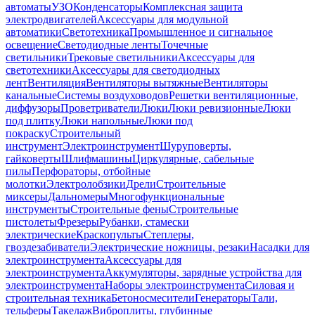
автоматы
УЗО
Конденсаторы
Комплексная защита
электродвигателей
Аксессуары для модульной
автоматики
Светотехника
Промышленное и сигнальное
освещение
Светодиодные ленты
Точечные
светильники
Трековые светильники
Аксессуары для
светотехники
Аксессуары для светодиодных
лент
Вентиляция
Вентиляторы вытяжные
Вентиляторы
канальные
Системы воздуховодов
Решетки вентиляционные,
диффузоры
Проветриватели
Люки
Люки ревизионные
Люки
под плитку
Люки напольные
Люки под
покраску
Строительный
инструмент
Электроинструмент
Шуруповерты,
гайковерты
Шлифмашины
Циркулярные, сабельные
пилы
Перфораторы, отбойные
молотки
Электролобзики
Дрели
Строительные
миксеры
Дальномеры
Многофункциональные
инструменты
Строительные фены
Строительные
пистолеты
Фрезеры
Рубанки, стамески
электрические
Краскопульты
Степлеры,
гвоздезабиватели
Электрические ножницы, резаки
Насадки для
электроинструмента
Аксессуары для
электроинструмента
Аккумуляторы, зарядные устройства для
электроинструмента
Наборы электроинструмента
Силовая и
строительная техника
Бетоносмесители
Генераторы
Тали,
тельферы
Такелаж
Виброплиты, глубинные