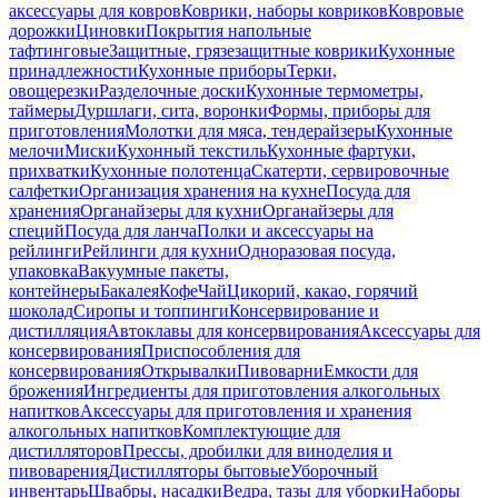
аксессуары для ковров
Коврики, наборы ковриков
Ковровые
дорожки
Циновки
Покрытия напольные
тафтинговые
Защитные, грязезащитные коврики
Кухонные
принадлежности
Кухонные приборы
Терки,
овощерезки
Разделочные доски
Кухонные термометры,
таймеры
Дуршлаги, сита, воронки
Формы, приборы для
приготовления
Молотки для мяса, тендерайзеры
Кухонные
мелочи
Миски
Кухонный текстиль
Кухонные фартуки,
прихватки
Кухонные полотенца
Скатерти, сервировочные
салфетки
Организация хранения на кухне
Посуда для
хранения
Органайзеры для кухни
Органайзеры для
специй
Посуда для ланча
Полки и аксессуары на
рейлинги
Рейлинги для кухни
Одноразовая посуда,
упаковка
Вакуумные пакеты,
контейнеры
Бакалея
Кофе
Чай
Цикорий, какао, горячий
шоколад
Сиропы и топпинги
Консервирование и
дистилляция
Автоклавы для консервирования
Аксессуары для
консервирования
Приспособления для
консервирования
Открывалки
Пивоварни
Емкости для
брожения
Ингредиенты для приготовления алкогольных
напитков
Аксессуары для приготовления и хранения
алкогольных напитков
Комплектующие для
дистилляторов
Прессы, дробилки для виноделия и
пивоварения
Дистилляторы бытовые
Уборочный
инвентарь
Швабры, насадки
Ведра, тазы для уборки
Наборы