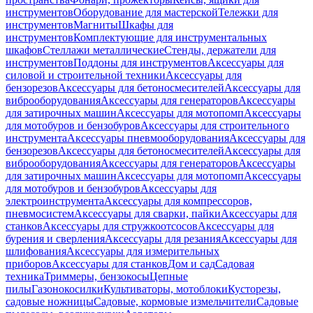
инструментов
Оборудование для мастерской
Тележки для
инструментов
Магниты
Шкафы для
инструментов
Комплектующие для инструментальных
шкафов
Стеллажи металлические
Стенды, держатели для
инструментов
Поддоны для инструментов
Аксессуары для
силовой и строительной техники
Аксессуары для
бензорезов
Аксессуары для бетоносмесителей
Аксессуары для
виброоборудования
Аксессуары для генераторов
Аксессуары
для затирочных машин
Аксессуары для мотопомп
Аксессуары
для мотобуров и бензобуров
Аксессуары для строительного
инструмента
Аксессуары пневмооборудования
Аксессуары для
бензорезов
Аксессуары для бетоносмесителей
Аксессуары для
виброоборудования
Аксессуары для генераторов
Аксессуары
для затирочных машин
Аксессуары для мотопомп
Аксессуары
для мотобуров и бензобуров
Аксессуары для
электроинструмента
Аксессуары для компрессоров,
пневмосистем
Аксессуары для сварки, пайки
Аксессуары для
станков
Аксессуары для стружкоотсосов
Аксессуары для
бурения и сверления
Аксессуары для резания
Аксессуары для
шлифования
Аксессуары для измерительных
приборов
Аксессуары для станков
Дом и сад
Садовая
техника
Триммеры, бензокосы
Цепные
пилы
Газонокосилки
Культиваторы, мотоблоки
Кусторезы,
садовые ножницы
Садовые, кормовые измельчители
Садовые