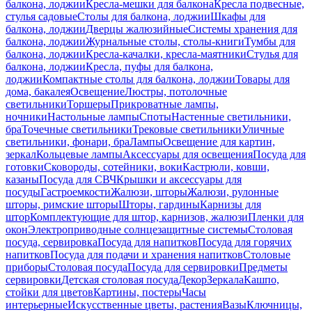
балкона, лоджии
Кресла-мешки для балкона
Кресла подвесные,
стулья садовые
Столы для балкона, лоджии
Шкафы для
балкона, лоджии
Дверцы жалюзийные
Системы хранения для
балкона, лоджии
Журнальные столы, столы-книги
Тумбы для
балкона, лоджии
Кресла-качалки, кресла-маятники
Стулья для
балкона, лоджии
Кресла, пуфы для балкона,
лоджии
Компактные столы для балкона, лоджии
Товары для
дома, бакалея
Освещение
Люстры, потолочные
светильники
Торшеры
Прикроватные лампы,
ночники
Настольные лампы
Споты
Настенные светильники,
бра
Точечные светильники
Трековые светильники
Уличные
светильники, фонари, бра
Лампы
Освещение для картин,
зеркал
Кольцевые лампы
Аксессуары для освещения
Посуда для
готовки
Сковороды, сотейники, воки
Кастрюли, ковши,
казаны
Посуда для СВЧ
Крышки и аксессуары для
посуды
Гастроемкости
Жалюзи, шторы
Жалюзи, рулонные
шторы, римские шторы
Шторы, гардины
Карнизы для
штор
Комплектующие для штор, карнизов, жалюзи
Пленки для
окон
Электроприводные солнцезащитные системы
Столовая
посуда, сервировка
Посуда для напитков
Посуда для горячих
напитков
Посуда для подачи и хранения напитков
Столовые
приборы
Столовая посуда
Посуда для сервировки
Предметы
сервировки
Детская столовая посуда
Декор
Зеркала
Кашпо,
стойки для цветов
Картины, постеры
Часы
интерьерные
Искусственные цветы, растения
Вазы
Ключницы,