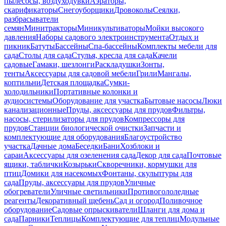
пылесосы, воздуходувки
Аэраторы,
скарификаторы
Снегоуборщики
Дровоколы
Сеялки,
разбрасыватели
семян
Минитракторы
Миникультиваторы
Мойки высокого
давления
Наборы садового электроинструмента
Отдых и
пикник
Батуты
Бассейны
Спа-бассейны
Комплекты мебели для
сада
Столы для сада
Стулья, кресла для сада
Качели
садовые
Гамаки, шезлонги
Раскладушки
Зонты,
тенты
Аксессуары для садовой мебели
Грили
Мангалы,
коптильни
Детская площадка
Сумки-
холодильники
Портативные колонки и
аудиосистемы
Оборудование для участка
Бытовые насосы
Люки
канализационные
Пруды, аксессуары для прудов
Фильтры,
насосы, стерилизаторы для прудов
Компрессоры для
прудов
Станции биологической очистки
Запчасти и
комплектующие для оборудования
Благоустройство
участка
Дачные дома
Беседки
Бани
Хозблоки и
сараи
Аксессуары для озеленения сада
Декор для сада
Почтовые
ящики, таблички
Козырьки
Скворечники, кормушки для
птиц
Домики для насекомых
Фонтаны, скульптуры для
сада
Пруды, аксессуары для прудов
Уличные
обогреватели
Уличные светильники
Противогололедные
реагенты
Декоративный щебень
Сад и огород
Поливочное
оборудование
Садовые опрыскиватели
Шланги для дома и
сада
Парники
Теплицы
Комплектующие для теплиц
Модульные