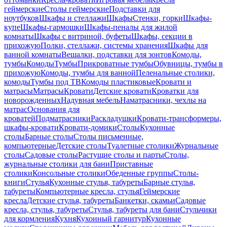
геймерские
Столы геймерские
Подставки для
ноутбуков
Шкафы и стеллажи
Шкафы
Стенки, горки
Шкафы-
купе
Шкафы-гармошки
Шкафы-пеналы для жилой
комнаты
Шкафы с витриной, буфеты
Шкафы, секции в
прихожую
Полки, стеллажи, системы хранения
Шкафы для
ванной комнаты
Вешалки, подставки для зонтов
Комоды,
тумбы
Комоды
Тумбы
Прикроватные тумбы
Обувницы, тумбы в
прихожую
Комоды, тумбы для ванной
Пеленальные столики,
комоды
Тумбы под ТВ
Комоды пластиковые
Кровати и
матрасы
Матрасы
Кровати
Детские кровати
Кроватки для
новорожденных
Надувная мебель
Наматрасники, чехлы на
матрас
Основания для
кроватей
Подматрасники
Раскладушки
Кровати-трансформеры,
шкафы-кровати
Кровати-домики
Столы
Кухонные
столы
Барные столы
Столы письменные,
компьютерные
Детские столы
Туалетные столики
Журнальные
столы
Садовые столы
Растущие столы и парты
Столы,
журнальные столики для бани
Приставные
столики
Консольные столики
Обеденные группы
Столы-
книги
Стулья
Кухонные стулья, табуреты
Барные стулья,
табуреты
Компьютерные кресла, стулья
Геймерские
кресла
Детские стулья, табуреты
Банкетки, скамьи
Садовые
кресла, стулья, табуреты
Стулья, табуреты для бани
Стульчики
для кормления
Кухня
Кухонный гарнитур
Кухонные