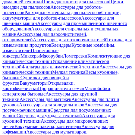
домашней техники
Принадлежности для пылесосов
Щетки,
насадки для пылесосов
Аксессуары для роботов-
пылесосов
Расходные материалы для пылесосов
Станции,
аккумуляторы для роботов-пылесосов
Аксессуары для
швейных машин
Аксессуары для промышленного швейного
оборудования
Аксессуары для стиральных и сушильных
машин
Аксессуары для пароочистителей,
отпаривателей
Аксессуары для стеклоочистителей
Техника для
измельчения продуктов
Блендеры
Кухонные комбайны,
измельчители
Планетарные
миксеры
Миксеры
Мясорубки
Ломтерезки
Комплектующие для
климатической техники
Управление климатической
техникой
Фильтры для климатической техники
Аксессуары для
климатической техники
Мелкая техника
Весы кухонные,
бытовые
Сушилки для овощей и
фруктов
Вакууматоры
Открывалки,
картофелечистки
Проращиватели семян
Маслобойки,
сепараторы бытовые
Аксессуары для крупной
техники
Аксессуары для вытяжек
Аксессуары для плит и
духовок
Аксессуары для холодильников
Аксессуары для
посудомоечных машин
Средства для посудомоечных
машин
Средства для ухода за техникой
Аксессуары для
кухонной техники
Аксессуары для микроволновых
печей
Вакуумные пакеты, контейнеры
Аксессуары для
кофемашин
Аксессуары для мультиварок,