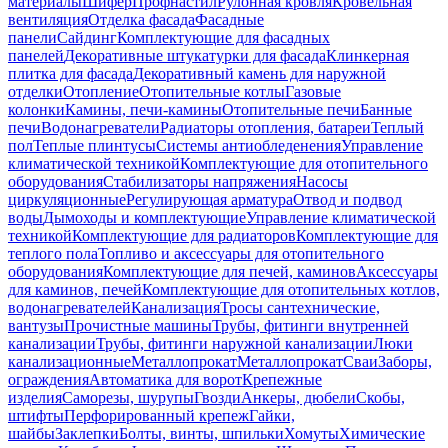
материалы
Шифер
Профнастил
Рулонная кровля
Кровельная
вентиляция
Отделка фасада
Фасадные
панели
Сайдинг
Комплектующие для фасадных
панелей
Декоративные штукатурки для фасада
Клинкерная
плитка для фасада
Декоративный камень для наружной
отделки
Отопление
Отопительные котлы
Газовые
колонки
Камины, печи-камины
Отопительные печи
Банные
печи
Водонагреватели
Радиаторы отопления, батареи
Теплый
пол
Теплые плинтусы
Системы антиобледенения
Управление
климатической техникой
Комплектующие для отопительного
оборудования
Стабилизаторы напряжения
Насосы
циркуляционные
Регулирующая арматура
Отвод и подвод
воды
Дымоходы и комплектующие
Управление климатической
техникой
Комплектующие для радиаторов
Комплектующие для
теплого пола
Топливо и аксессуары для отопительного
оборудования
Комплектующие для печей, каминов
Аксессуары
для каминов, печей
Комплектующие для отопительных котлов,
водонагревателей
Канализация
Тросы сантехнические,
вантузы
Прочистные машины
Трубы, фитинги внутренней
канализации
Трубы, фитинги наружной канализации
Люки
канализационные
Металлопрокат
Металлопрокат
Сваи
Заборы,
ограждения
Автоматика для ворот
Крепежные
изделия
Саморезы, шурупы
Гвозди
Анкеры, дюбели
Скобы,
штифты
Перфорированный крепеж
Гайки,
шайбы
Заклепки
Болты, винты, шпильки
Хомуты
Химические