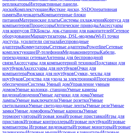
репликаторы
Интерактивные панели,
доски
Комплектующие
Жесткие диски, SSD
Оперативная
память
Видеокарты
Компьютерные блоки
питания
Материнские платы
Системы охлаждения
Корпуса для
компьютеров
Процессоры
Оптические приводы
Аксессуары
для корпусов ПК
Боксы, док-станции для накопителей
Сетевое
оборудование
Маршрутизаторы, DSL-модемы
Wi-Fi точки
доступа, усилители сигнала
Беспроводные
адаптеры
Коммутаторы
Сетевые адаптеры
Powerline
Сетевые
комплектующие
IP-телефония
Медиаконвертеры
Кабели,
переходники сетевые
Антенны для беспроводной
связи
Аксессуары для компьютерной техники
Подставки для
ноутбуков
Аксессуары для ноутбуков
Очки для
компьютера
Рюкзаки для ноутбуков
Сумки, чехлы для
ноутбуков
Средства для ухода за электроникой
Программное
обеспечение
Система Умный дом
Управление умным
домом
Умные колонки, станции
Умные камеры
видеонаблюдения
Умные датчики для дома
Умные
лампы
Умные выключатели
Умные розетки
Умные
светильники
Умные светодиодные ленты
Умные реле
Умные
замки
Умные домофоны
Умные карнизы
Умные
терморегуляторы
Игровая зона
Игровые приставки
Игры для
приставок
Игровые контроллеры
Игровые ноутбуки
Игровые
компьютеры
Игровые видеокарты
Игровые мониторы
Игровые
телевизоры
Игровые мыши
Игровые клавиатуры
Игровые