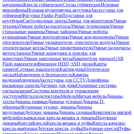
наушники
Кресла геймерские
Столы геймерские
Игровые
микрофоны
Игровая мультимедиа акустика
Аксессуары для
геймеров
Фигурки Funko Pop
Подставки для
ноутбуков
Светодиодные ленты
Лампы для мониторов
Умная
техника
Умные роботы-пылесосы
Умные телевизоры
Умные
стиральные машины
Умные чайники
Умные роботы
кулинарные
Умные вентиляторы
Умные кондиционеры
Умные
обогреватели
Умные увлажнители, очистители воздуха
Умные
отопительные котлы
Умные проветриватели
Умные радиочасы,
метеостанции
Умные кормушки и поилки для
животных
Умные напольные весы
Накопители данных
USB
Flash накопители
Внешние HDD, SSD диски
Карты
памяти
Сетевые накопители
Картридеры
Оптические
диски
Наблюдение и безопасность
Камеры
видеонаблюдения
Аксессуары для CCTV
Домофоны,
вызывные панели
Датчики для дома
Охранные системы,
сигнализации
Системы контроля и управления
доступом
Металлодетекторы
Мебель
Мягкая мебель
Диваны,
тахты
Диваны прямые
Диваны угловые
Диваны П-
образные
Кухонные уголки, диваны
Диваны
модульные
Детские диваны
Диваны садовые
Комплекты мягкой
мебели
Бескаркасные кресла-мешки и диваны
Надувные
диваны
Кресла
Кресла
Кресла-мешки и пуфы
Кресла-качалки,
кресла-маятники
Детские кресла, пуфы
Надувные кресла
Пуфы,
оттоманки
Кресла-кровати
Игровая мебель
Кресла