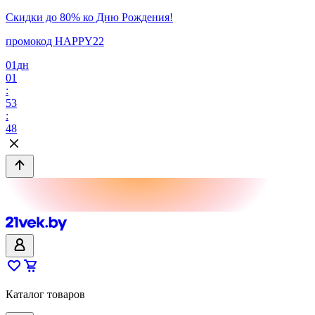
Скидки до 80% ко Дню Рождения!
промокод HAPPY22
01
дн
01
:
53
:
48
Каталог товаров