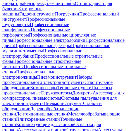
вибраторы
Бензорезы, резчики швов
Стойки, дрели для
бурения
Затирочные
машины
Гидроинструмент
Погрузчики
Профессиональный
инструмент
Профессиональные
шуруповерты
Профессиональные
шлифмашины
Профессиональные
перфораторы
Профессиональные циркулярные
пилы
Профессиональные электролобзики
Профессиональные
дрели
Профессиональные фрезеры
Профессиональные
мультиинструменты
Профессиональные
электрорубанки
Профессиональные строительные
фены
Профессиональные строительные
пистолеты
Профессиональные точильные
станки
Профессиональные
электроножницы
Пневмоинструмент
Наборы
профессионального электроинструмента
Строительное
оборудование
Компрессоры
Тепловые пушки
Пылесосы
профессиональные
Стружкоотсосы
Домкраты
Аксессуары для
компрессоров, пневмосистем
Системы пылеудаления для
электроинструмента
Пневмоинструмент
Станки и
оборудование
Деревообрабатывающие
станки
Ленточнопильные станки
Металлообрабатывающие
станки
Плиткорезные станки
Точильные
станки
Комплектующие для станков
Оснастка для
станков
Аксессуары для станков
Стружкоотсосы
Аксессуары