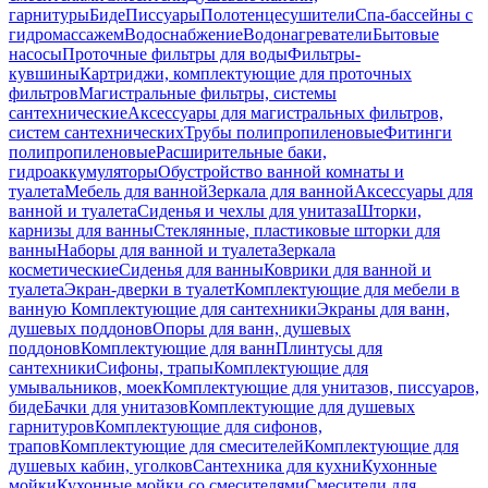
гарнитуры
Биде
Писсуары
Полотенцесушители
Спа-бассейны с
гидромассажем
Водоснабжение
Водонагреватели
Бытовые
насосы
Проточные фильтры для воды
Фильтры-
кувшины
Картриджи, комплектующие для проточных
фильтров
Магистральные фильтры, системы
сантехнические
Аксессуары для магистральных фильтров,
систем сантехнических
Трубы полипропиленовые
Фитинги
полипропиленовые
Расширительные баки,
гидроаккумуляторы
Обустройство ванной комнаты и
туалета
Мебель для ванной
Зеркала для ванной
Аксессуары для
ванной и туалета
Сиденья и чехлы для унитаза
Шторки,
карнизы для ванны
Стеклянные, пластиковые шторки для
ванны
Наборы для ванной и туалета
Зеркала
косметические
Сиденья для ванны
Коврики для ванной и
туалета
Экран-дверки в туалет
Комплектующие для мебели в
ванную
Комплектующие для сантехники
Экраны для ванн,
душевых поддонов
Опоры для ванн, душевых
поддонов
Комплектующие для ванн
Плинтусы для
сантехники
Сифоны, трапы
Комплектующие для
умывальников, моек
Комплектующие для унитазов, писсуаров,
биде
Бачки для унитазов
Комплектующие для душевых
гарнитуров
Комплектующие для сифонов,
трапов
Комплектующие для смесителей
Комплектующие для
душевых кабин, уголков
Сантехника для кухни
Кухонные
мойки
Кухонные мойки со смесителями
Смесители для