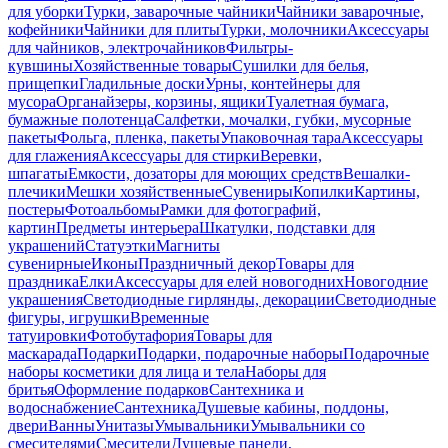
для уборки
Турки, заварочные чайники
Чайники заварочные,
кофейники
Чайники для плиты
Турки, молочники
Аксессуары
для чайников, электрочайников
Фильтры-
кувшины
Хозяйственные товары
Сушилки для белья,
прищепки
Гладильные доски
Урны, контейнеры для
мусора
Органайзеры, корзины, ящики
Туалетная бумага,
бумажные полотенца
Салфетки, мочалки, губки, мусорные
пакеты
Фольга, пленка, пакеты
Упаковочная тара
Аксессуары
для глажения
Аксессуары для стирки
Веревки,
шпагаты
Емкости, дозаторы для моющих средств
Вешалки-
плечики
Мешки хозяйственные
Сувениры
Копилки
Картины,
постеры
Фотоальбомы
Рамки для фотографий,
картин
Предметы интерьера
Шкатулки, подставки для
украшений
Статуэтки
Магниты
сувенирные
Иконы
Праздничный декор
Товары для
праздника
Елки
Аксессуары для елей новогодних
Новогодние
украшения
Светодиодные гирлянды, декорации
Светодиодные
фигуры, игрушки
Временные
татуировки
Фотобутафория
Товары для
маскарада
Подарки
Подарки, подарочные наборы
Подарочные
наборы косметики для лица и тела
Наборы для
бритья
Оформление подарков
Сантехника и
водоснабжение
Сантехника
Душевые кабины, поддоны,
двери
Ванны
Унитазы
Умывальники
Умывальники со
смесителями
Смесители
Душевые панели,