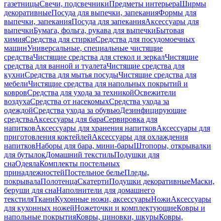
газетницы
Свечи, подсвечники
Предметы интерьера
Ширмы
декоративные
Посуда для выпечки, запекания
Формы для
выпечки, запекания
Посуда для запекания
Аксессуары для
выпечки
Бумага, фольга, рукава для выпечки
Бытовая
химия
Средства для стирки
Средства для посудомоечных
машин
Универсальные, специальные чистящие
средства
Чистящие средства для стекол и зеркал
Чистящие
средства для ванной и туалета
Чистящие средства для
кухни
Средства для мытья посуды
Чистящие средства для
мебели
Чистящие средства для напольных покрытий и
ковров
Средства для ухода за техникой
Освежители
воздуха
Средства от насекомых
Средства ухода за
одеждой
Средства ухода за обувью
Дезинфицирующие
средства
Аксессуары для бара
Сервировка для
напитков
Аксессуары для хранения напитков
Аксессуары для
приготовления коктейлей
Аксессуары для охлаждения
напитков
Наборы для бара, мини-бары
Штопоры, открывалки
для бутылок
Домашний текстиль
Подушки для
сна
Одеяла
Комплекты постельных
принадлежностей
Постельное белье
Пледы,
покрывала
Полотенца
Скатерти
Подушки декоративные
Маски,
беруши для сна
Наполнители для домашнего
текстиля
Ткани
Кухонные ножи, аксессуары
Ножи
Аксессуары
для кухонных ножей
Ножеточки и комплектующие
Ковры и
напольные покрытия
Ковры, циновки, шкуры
Ковры,