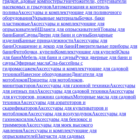
грядки
Садовые компостеры
Уничтожители, отпугиватели
насекомых и грызунов
Автоматизация и контроль
полива
Аксессуары и комплектующие для поливочного
оборудования
Укрывные материалы
Бочки, баки
пластиковые
Аксессуары и комплектующие для
опрыскивателей
Шланги для опрыскивателей
Товары для
бани
Бани
Сауны
Двери для бани и сауны
Бондарные
изделия
Банные принадлежности
Аксессуары для
бани
Оснащение и декор для бани
Измерительные приборы для
бани
Фитобочки, купели
Комплектующие для купелей
Окна
для бани
Мебель для бани и сауны
Ручки дверные для бани и
сауны
Эфирные масла
Спа-бассейны с
гидромассажем
Аксессуары и комплектующие для садовой
техники
Навесное оборудование
Двигатели для
мотоблоков
Прицепы для мотоблоков,
минитракторов
Аксессуары для газонной техники
Аксессуары
для цепных пил
Аксессуары для садовой техники
Аксессуары
для кусторезов, ножниц садовых
Моторные масла для садовой
техники
Аксессуары для аэратоторов и
скарификаторов
Аксессуары для культиваторов и
мотоблоков
Аксессуары для воздуходувок
Аксессуары для
газонокосилок
Аксессуары для бензокос и
триммеров
Аксессуары для моек высокого
давления
Аксессуары и комплектующие для
опрыскивателей
Запчасти для садовых