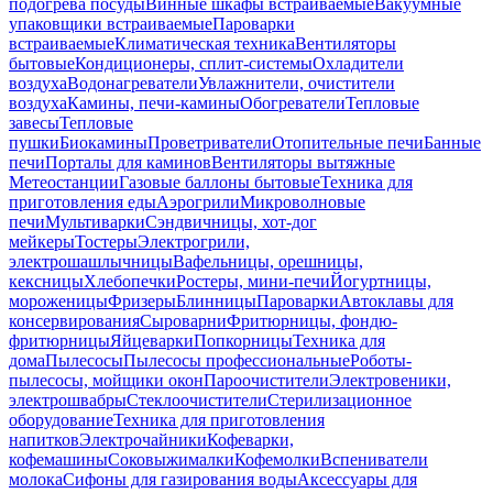
подогрева посуды
Винные шкафы встраиваемые
Вакуумные
упаковщики встраиваемые
Пароварки
встраиваемые
Климатическая техника
Вентиляторы
бытовые
Кондиционеры, сплит-системы
Охладители
воздуха
Водонагреватели
Увлажнители, очистители
воздуха
Камины, печи-камины
Обогреватели
Тепловые
завесы
Тепловые
пушки
Биокамины
Проветриватели
Отопительные печи
Банные
печи
Порталы для каминов
Вентиляторы вытяжные
Метеостанции
Газовые баллоны бытовые
Техника для
приготовления еды
Аэрогрили
Микроволновые
печи
Мультиварки
Сэндвичницы, хот-дог
мейкеры
Тостеры
Электрогрили,
электрошашлычницы
Вафельницы, орешницы,
кексницы
Хлебопечки
Ростеры, мини-печи
Йогуртницы,
мороженицы
Фризеры
Блинницы
Пароварки
Автоклавы для
консервирования
Сыроварни
Фритюрницы, фондю-
фритюрницы
Яйцеварки
Попкорницы
Техника для
дома
Пылесосы
Пылесосы профессиональные
Роботы-
пылесосы, мойщики окон
Пароочистители
Электровеники,
электрошвабры
Стеклоочистители
Стерилизационное
оборудование
Техника для приготовления
напитков
Электрочайники
Кофеварки,
кофемашины
Соковыжималки
Кофемолки
Вспениватели
молока
Сифоны для газирования воды
Аксессуары для