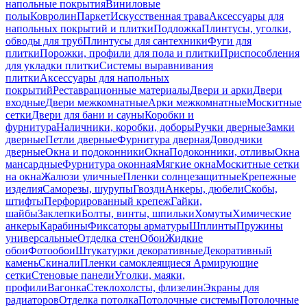
напольные покрытия
Виниловые
полы
Ковролин
Паркет
Искусственная трава
Аксессуары для
напольных покрытий и плитки
Подложка
Плинтусы, уголки,
обводы для труб
Плинтусы для сантехники
Фуги для
плитки
Порожки, профили для пола и плитки
Приспособления
для укладки плитки
Системы выравнивания
плитки
Аксессуары для напольных
покрытий
Реставрационные материалы
Двери и арки
Двери
входные
Двери межкомнатные
Арки межкомнатные
Москитные
сетки
Двери для бани и сауны
Коробки и
фурнитура
Наличники, коробки, доборы
Ручки дверные
Замки
дверные
Петли дверные
Фурнитура дверная
Доводчики
дверные
Окна и подоконники
Окна
Подоконники, отливы
Окна
мансардные
Фурнитура оконная
Мягкие окна
Москитные сетки
на окна
Жалюзи уличные
Пленки солнцезащитные
Крепежные
изделия
Саморезы, шурупы
Гвозди
Анкеры, дюбели
Скобы,
штифты
Перфорированный крепеж
Гайки,
шайбы
Заклепки
Болты, винты, шпильки
Хомуты
Химические
анкеры
Карабины
Фиксаторы арматуры
Шплинты
Пружины
универсальные
Отделка стен
Обои
Жидкие
обои
Фотообои
Штукатурки декоративные
Декоративный
камень
Скинали
Пленки самоклеящиеся
Армирующие
сетки
Стеновые панели
Уголки, маяки,
профили
Вагонка
Стеклохолсты, флизелин
Экраны для
радиаторов
Отделка потолка
Потолочные системы
Потолочные