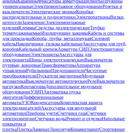
анкеры
Карабины
Фиксаторы арматуры
Шплинты
Пружины
универсальные
Электромонтажное оборудование
Розетки и
выключатели
Электрические звонки
Коробки
распределительные и подрозетники
Электропатроны
Вилки,
штепсели
Заземление
Электромонтажные
изделия
Клеммы
Средства диэлектрические
Трубки
термоусаживаемые
Изолирующие зажимы
Кабель и системы
для прокладки
Короба, трубы, металлорукав
Силовой
кабель
Наконечники, гильзы кабельные
Аксессуары для труб,
коробов
Кабельный крепеж
Арматура СИП
Электрощитовое
оборудование
Электрощиты
Аксессуары для
электрощита
Шины электротехнические
Выключатели
путевые, концевые
Трансформаторы
Аппаратура
управления
Рубильники
Предохранители
Частотные
преобразователи
Пускатели магнитные
Модульная
автоматика
Выключатели автоматические
Реле
Выключатели
нагрузки
Контакторы
Дополнительное модульное
оборудование
УЗИП
Автоматика пуска
двигателя
Дифференциальные
автоматы
УЗО
Конденсаторы
Комплексная защита
электродвигателей
Аксессуары для модульной
автоматики
Приборы учета
Счетчики газа
Счетчики
электроэнергии
Счетчики воды
Ремонт и отделка
Напольные
покрытия и
плитка
Плитка
Ламинат
Линолеум
Керамогранит
Спортивные