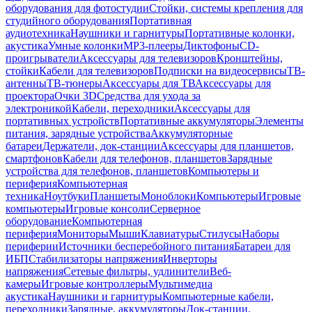
оборудования для фотостудии
Стойки, системы крепления для
студийного оборудования
Портативная
аудиотехника
Наушники и гарнитуры
Портативные колонки,
акустика
Умные колонки
MP3-плееры
Диктофоны
CD-
проигрыватели
Аксессуары для телевизоров
Кронштейны,
стойки
Кабели для телевизоров
Подписки на видеосервисы
ТВ-
антенны
ТВ-тюнеры
Аксессуары для ТВ
Аксессуары для
проектора
Очки 3D
Средства для ухода за
электроникой
Кабели, переходники
Аксессуары для
портативных устройств
Портативные аккумуляторы
Элементы
питания, зарядные устройства
Аккумуляторные
батареи
Держатели, док-станции
Аксессуары для планшетов,
смартфонов
Кабели для телефонов, планшетов
Зарядные
устройства для телефонов, планшетов
Компьютеры и
периферия
Компьютерная
техника
Ноутбуки
Планшеты
Моноблоки
Компьютеры
Игровые
компьютеры
Игровые консоли
Серверное
оборудование
Компьютерная
периферия
Мониторы
Мыши
Клавиатуры
Стилусы
Наборы
периферии
Источники бесперебойного питания
Батареи для
ИБП
Стабилизаторы напряжения
Инверторы
напряжения
Сетевые фильтры, удлинители
Веб-
камеры
Игровые контроллеры
Мультимедиа
акустика
Наушники и гарнитуры
Компьютерные кабели,
переходники
Зарядные, аккумуляторы
Док-станции,