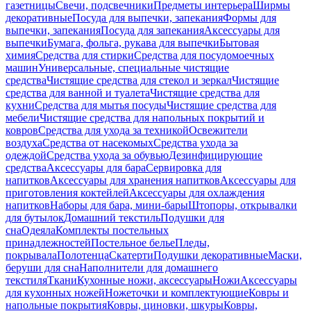
газетницы
Свечи, подсвечники
Предметы интерьера
Ширмы
декоративные
Посуда для выпечки, запекания
Формы для
выпечки, запекания
Посуда для запекания
Аксессуары для
выпечки
Бумага, фольга, рукава для выпечки
Бытовая
химия
Средства для стирки
Средства для посудомоечных
машин
Универсальные, специальные чистящие
средства
Чистящие средства для стекол и зеркал
Чистящие
средства для ванной и туалета
Чистящие средства для
кухни
Средства для мытья посуды
Чистящие средства для
мебели
Чистящие средства для напольных покрытий и
ковров
Средства для ухода за техникой
Освежители
воздуха
Средства от насекомых
Средства ухода за
одеждой
Средства ухода за обувью
Дезинфицирующие
средства
Аксессуары для бара
Сервировка для
напитков
Аксессуары для хранения напитков
Аксессуары для
приготовления коктейлей
Аксессуары для охлаждения
напитков
Наборы для бара, мини-бары
Штопоры, открывалки
для бутылок
Домашний текстиль
Подушки для
сна
Одеяла
Комплекты постельных
принадлежностей
Постельное белье
Пледы,
покрывала
Полотенца
Скатерти
Подушки декоративные
Маски,
беруши для сна
Наполнители для домашнего
текстиля
Ткани
Кухонные ножи, аксессуары
Ножи
Аксессуары
для кухонных ножей
Ножеточки и комплектующие
Ковры и
напольные покрытия
Ковры, циновки, шкуры
Ковры,