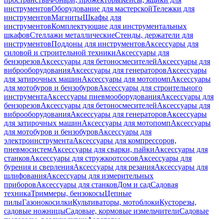
инструментов
Оборудование для мастерской
Тележки для
инструментов
Магниты
Шкафы для
инструментов
Комплектующие для инструментальных
шкафов
Стеллажи металлические
Стенды, держатели для
инструментов
Поддоны для инструментов
Аксессуары для
силовой и строительной техники
Аксессуары для
бензорезов
Аксессуары для бетоносмесителей
Аксессуары для
виброоборудования
Аксессуары для генераторов
Аксессуары
для затирочных машин
Аксессуары для мотопомп
Аксессуары
для мотобуров и бензобуров
Аксессуары для строительного
инструмента
Аксессуары пневмооборудования
Аксессуары для
бензорезов
Аксессуары для бетоносмесителей
Аксессуары для
виброоборудования
Аксессуары для генераторов
Аксессуары
для затирочных машин
Аксессуары для мотопомп
Аксессуары
для мотобуров и бензобуров
Аксессуары для
электроинструмента
Аксессуары для компрессоров,
пневмосистем
Аксессуары для сварки, пайки
Аксессуары для
станков
Аксессуары для стружкоотсосов
Аксессуары для
бурения и сверления
Аксессуары для резания
Аксессуары для
шлифования
Аксессуары для измерительных
приборов
Аксессуары для станков
Дом и сад
Садовая
техника
Триммеры, бензокосы
Цепные
пилы
Газонокосилки
Культиваторы, мотоблоки
Кусторезы,
садовые ножницы
Садовые, кормовые измельчители
Садовые