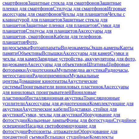
смартфонов
Защитные стекла для смартфонов
Защитные
пленки для смартфонов
Стилусы для смартфонов
Игровые
аксессуары для смартфонов
Чехлы для планшетов
Чехлы с
клавиатурой для планшетов
Защитные стекла для
планшетов
Защитные пленки для планшетов
Сумки для
планшетов
Стилусы для планшетов
Аксессуары для
планшетов, смартфонов
Кабели для телефонов,
планшетов
Фото,
видеосъемка
Фотоаппараты
Видеокамеры
Экшн-камеры
Карты
памяти
Объективы
Вспышки
Аксессуары для камер
Сумки и
чехлы для камер
Зарядные устройства, аккумуляторы для фото,
видеокамер
Аксессуары для объективов
Штативы
Цифровые
фоторамки
Аудиотехника
Мультимедиа акустика
Радиочасы,
метеостанции
Радиоприемники
Музыкальные
центры
Домашние кинотеатры
Акустические
системы
Проигрыватели виниловых пластинок
Аксессуары
для виниловых проигрывателей
Виниловые
пластинки
Инсталляционная акустика
Трансляционные
усилители
Аксессуары для аудиотехники
Комплектующие для
акустики
Акустические кабели
Подставки, стойки для
акустики
Сумки, чехлы для акустики
Оборудование для
фотостудии
Кольцевые лампы
Фоны для фотостудии
Студийное
освещение
Насадки светоформирующие для
фотостудии
Фотозонты, отражатели
Оборудование для
предметной съемки
Вспышки студийные
Комплекты