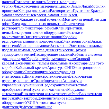
панели
Потолочные плиты
Багеты, молдинги,
уголки
Лакокрасочные материалы
Краски
Эмали
Лаки
Морилки,
пропитки
Колеры для краски
Растворители
Грунтовки
Краски,
эмали аэрозольные
Краски, эмали
Пены, клеи,
герметики
Жидкие гвозди
Герметики
Монтажная пена
Клеи для
обоев
Клеи для напольных покрытий
Очистители,
растворители
Фиксаторы резьбы
Клеи
Герметики,
пены
Электромонтажное оборудование
Розетки и
выключатели
Электрические звонки
Коробки
распределительные и подрозетники
Электропатроны
Вилки,
штепсели
Молниеприемники
Заземление
Электромонтажные
изделия
Клеммы
Средства диэлектрические
Трубки
термоусаживаемые
Изолирующие зажимы
Кабель и системы
для прокладки
Короба, трубы, металлорукав
Силовой
кабель
Наконечники, гильзы кабельные
Аксессуары для труб,
коробов
Кабельный крепеж
Арматура СИП
Электрощитовое
оборудование
Электрощиты
Аксессуары для
электрощита
Шины электротехнические
Выключатели
путевые, концевые
Трансформаторы
Аппаратура
управления
Рубильники
Предохранители
Частотные
преобразователи
Пускатели магнитные
Модульная
автоматика
Выключатели автоматические
Реле
Выключатели
нагрузки
Контакторы
Дополнительное модульное
оборудование
УЗИП
Автоматика пуска
двигателя
Дифференциальные