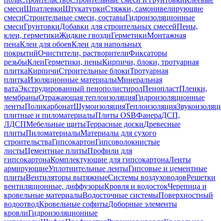
смеси
Шпатлевки
Штукатурки
Стяжки, самонивелирующие
смеси
Строительные смеси, составы
Гидроизоляционные
смеси
Грунтовки
Добавки для строительных смесей
Пены,
клеи, герметики
Жидкие гвозди
Герметики
Монтажная
пена
Клеи для обоев
Клеи для напольных
покрытий
Очистители, растворители
Фиксаторы
резьбы
Клеи
Герметики, пены
Кирпичи, блоки, тротуарная
плитка
Кирпичи
Строительные блоки
Тротуарная
плитка
Изоляционные материалы
Минеральная
вата
Экструдированный пенополистирол
Пенопласт
Пленки,
мембраны
Отражающая теплоизоляция
Гидроизоляционные
ленты
Поликарбонат
Шумоизоляция
Теплоизоляция
Звукоизоляц
плитные и пиломатериалы
Плиты OSB
Фанера
ДСП,
ЛДСП
Мебельные щиты
Террасные доски
Древесные
плиты
Пиломатериалы
Материалы для сухого
строительства
Гипсокартон
Гипсоволокнистые
листы
Цементные плиты
Профили для
гипсокартона
Комплектующие для гипсокартона
Ленты
армирующие
Уплотнительные ленты
Гипсовые и цементные
плиты
Вентиляторы вытяжные
Системы воздуховодов
Решетки
вентиляционные, диффузоры
Кровля и водосток
Черепица и
кровельные материалы
Водосточные системы
Поверхностный
водоотвод
Кровельные софиты
Доборные элементы
кровли
Гидроизоляционные