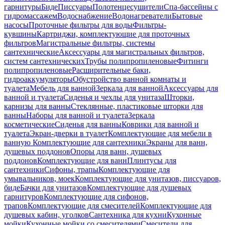
гарнитуры
Биде
Писсуары
Полотенцесушители
Спа-бассейны с
гидромассажем
Водоснабжение
Водонагреватели
Бытовые
насосы
Проточные фильтры для воды
Фильтры-
кувшины
Картриджи, комплектующие для проточных
фильтров
Магистральные фильтры, системы
сантехнические
Аксессуары для магистральных фильтров,
систем сантехнических
Трубы полипропиленовые
Фитинги
полипропиленовые
Расширительные баки,
гидроаккумуляторы
Обустройство ванной комнаты и
туалета
Мебель для ванной
Зеркала для ванной
Аксессуары для
ванной и туалета
Сиденья и чехлы для унитаза
Шторки,
карнизы для ванны
Стеклянные, пластиковые шторки для
ванны
Наборы для ванной и туалета
Зеркала
косметические
Сиденья для ванны
Коврики для ванной и
туалета
Экран-дверки в туалет
Комплектующие для мебели в
ванную
Комплектующие для сантехники
Экраны для ванн,
душевых поддонов
Опоры для ванн, душевых
поддонов
Комплектующие для ванн
Плинтусы для
сантехники
Сифоны, трапы
Комплектующие для
умывальников, моек
Комплектующие для унитазов, писсуаров,
биде
Бачки для унитазов
Комплектующие для душевых
гарнитуров
Комплектующие для сифонов,
трапов
Комплектующие для смесителей
Комплектующие для
душевых кабин, уголков
Сантехника для кухни
Кухонные
мойки
Кухонные мойки со смесителями
Смесители для