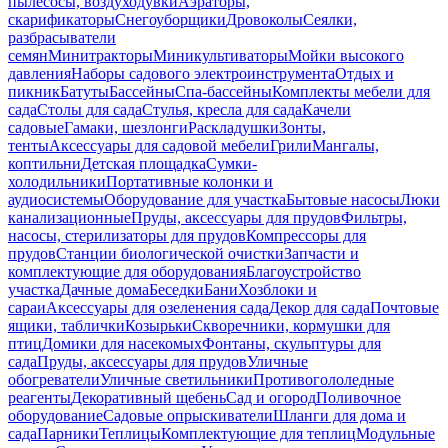
пылесосы, воздуходувки
Аэраторы,
скарификаторы
Снегоуборщики
Дровоколы
Сеялки,
разбрасыватели
семян
Минитракторы
Миникультиваторы
Мойки высокого
давления
Наборы садового электроинструмента
Отдых и
пикник
Батуты
Бассейны
Спа-бассейны
Комплекты мебели для
сада
Столы для сада
Стулья, кресла для сада
Качели
садовые
Гамаки, шезлонги
Раскладушки
Зонты,
тенты
Аксессуары для садовой мебели
Грили
Мангалы,
коптильни
Детская площадка
Сумки-
холодильники
Портативные колонки и
аудиосистемы
Оборудование для участка
Бытовые насосы
Люки
канализационные
Пруды, аксессуары для прудов
Фильтры,
насосы, стерилизаторы для прудов
Компрессоры для
прудов
Станции биологической очистки
Запчасти и
комплектующие для оборудования
Благоустройство
участка
Дачные дома
Беседки
Бани
Хозблоки и
сараи
Аксессуары для озеленения сада
Декор для сада
Почтовые
ящики, таблички
Козырьки
Скворечники, кормушки для
птиц
Домики для насекомых
Фонтаны, скульптуры для
сада
Пруды, аксессуары для прудов
Уличные
обогреватели
Уличные светильники
Противогололедные
реагенты
Декоративный щебень
Сад и огород
Поливочное
оборудование
Садовые опрыскиватели
Шланги для дома и
сада
Парники
Теплицы
Комплектующие для теплиц
Модульные