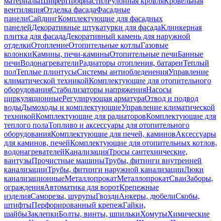
материалы
Шифер
Профнастил
Рулонная кровля
Кровельная
вентиляция
Отделка фасада
Фасадные
панели
Сайдинг
Комплектующие для фасадных
панелей
Декоративные штукатурки для фасада
Клинкерная
плитка для фасада
Декоративный камень для наружной
отделки
Отопление
Отопительные котлы
Газовые
колонки
Камины, печи-камины
Отопительные печи
Банные
печи
Водонагреватели
Радиаторы отопления, батареи
Теплый
пол
Теплые плинтусы
Системы антиобледенения
Управление
климатической техникой
Комплектующие для отопительного
оборудования
Стабилизаторы напряжения
Насосы
циркуляционные
Регулирующая арматура
Отвод и подвод
воды
Дымоходы и комплектующие
Управление климатической
техникой
Комплектующие для радиаторов
Комплектующие для
теплого пола
Топливо и аксессуары для отопительного
оборудования
Комплектующие для печей, каминов
Аксессуары
для каминов, печей
Комплектующие для отопительных котлов,
водонагревателей
Канализация
Тросы сантехнические,
вантузы
Прочистные машины
Трубы, фитинги внутренней
канализации
Трубы, фитинги наружной канализации
Люки
канализационные
Металлопрокат
Металлопрокат
Сваи
Заборы,
ограждения
Автоматика для ворот
Крепежные
изделия
Саморезы, шурупы
Гвозди
Анкеры, дюбели
Скобы,
штифты
Перфорированный крепеж
Гайки,
шайбы
Заклепки
Болты, винты, шпильки
Хомуты
Химические