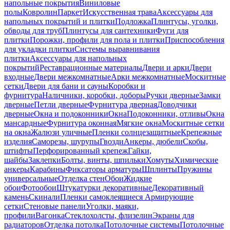
напольные покрытия
Виниловые
полы
Ковролин
Паркет
Искусственная трава
Аксессуары для
напольных покрытий и плитки
Подложка
Плинтусы, уголки,
обводы для труб
Плинтусы для сантехники
Фуги для
плитки
Порожки, профили для пола и плитки
Приспособления
для укладки плитки
Системы выравнивания
плитки
Аксессуары для напольных
покрытий
Реставрационные материалы
Двери и арки
Двери
входные
Двери межкомнатные
Арки межкомнатные
Москитные
сетки
Двери для бани и сауны
Коробки и
фурнитура
Наличники, коробки, доборы
Ручки дверные
Замки
дверные
Петли дверные
Фурнитура дверная
Доводчики
дверные
Окна и подоконники
Окна
Подоконники, отливы
Окна
мансардные
Фурнитура оконная
Мягкие окна
Москитные сетки
на окна
Жалюзи уличные
Пленки солнцезащитные
Крепежные
изделия
Саморезы, шурупы
Гвозди
Анкеры, дюбели
Скобы,
штифты
Перфорированный крепеж
Гайки,
шайбы
Заклепки
Болты, винты, шпильки
Хомуты
Химические
анкеры
Карабины
Фиксаторы арматуры
Шплинты
Пружины
универсальные
Отделка стен
Обои
Жидкие
обои
Фотообои
Штукатурки декоративные
Декоративный
камень
Скинали
Пленки самоклеящиеся
Армирующие
сетки
Стеновые панели
Уголки, маяки,
профили
Вагонка
Стеклохолсты, флизелин
Экраны для
радиаторов
Отделка потолка
Потолочные системы
Потолочные