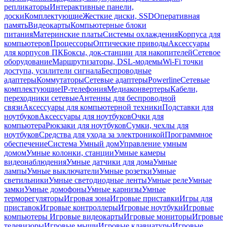
репликаторы
Интерактивные панели,
доски
Комплектующие
Жесткие диски, SSD
Оперативная
память
Видеокарты
Компьютерные блоки
питания
Материнские платы
Системы охлаждения
Корпуса для
компьютеров
Процессоры
Оптические приводы
Аксессуары
для корпусов ПК
Боксы, док-станции для накопителей
Сетевое
оборудование
Маршрутизаторы, DSL-модемы
Wi-Fi точки
доступа, усилители сигнала
Беспроводные
адаптеры
Коммутаторы
Сетевые адаптеры
Powerline
Сетевые
комплектующие
IP-телефония
Медиаконвертеры
Кабели,
переходники сетевые
Антенны для беспроводной
связи
Аксессуары для компьютерной техники
Подставки для
ноутбуков
Аксессуары для ноутбуков
Очки для
компьютера
Рюкзаки для ноутбуков
Сумки, чехлы для
ноутбуков
Средства для ухода за электроникой
Программное
обеспечение
Система Умный дом
Управление умным
домом
Умные колонки, станции
Умные камеры
видеонаблюдения
Умные датчики для дома
Умные
лампы
Умные выключатели
Умные розетки
Умные
светильники
Умные светодиодные ленты
Умные реле
Умные
замки
Умные домофоны
Умные карнизы
Умные
терморегуляторы
Игровая зона
Игровые приставки
Игры для
приставок
Игровые контроллеры
Игровые ноутбуки
Игровые
компьютеры
Игровые видеокарты
Игровые мониторы
Игровые
телевизоры
Игровые мыши
Игровые клавиатуры
Игровые