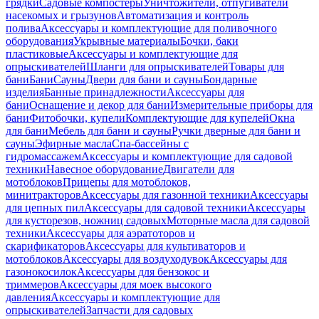
грядки
Садовые компостеры
Уничтожители, отпугиватели
насекомых и грызунов
Автоматизация и контроль
полива
Аксессуары и комплектующие для поливочного
оборудования
Укрывные материалы
Бочки, баки
пластиковые
Аксессуары и комплектующие для
опрыскивателей
Шланги для опрыскивателей
Товары для
бани
Бани
Сауны
Двери для бани и сауны
Бондарные
изделия
Банные принадлежности
Аксессуары для
бани
Оснащение и декор для бани
Измерительные приборы для
бани
Фитобочки, купели
Комплектующие для купелей
Окна
для бани
Мебель для бани и сауны
Ручки дверные для бани и
сауны
Эфирные масла
Спа-бассейны с
гидромассажем
Аксессуары и комплектующие для садовой
техники
Навесное оборудование
Двигатели для
мотоблоков
Прицепы для мотоблоков,
минитракторов
Аксессуары для газонной техники
Аксессуары
для цепных пил
Аксессуары для садовой техники
Аксессуары
для кусторезов, ножниц садовых
Моторные масла для садовой
техники
Аксессуары для аэратоторов и
скарификаторов
Аксессуары для культиваторов и
мотоблоков
Аксессуары для воздуходувок
Аксессуары для
газонокосилок
Аксессуары для бензокос и
триммеров
Аксессуары для моек высокого
давления
Аксессуары и комплектующие для
опрыскивателей
Запчасти для садовых