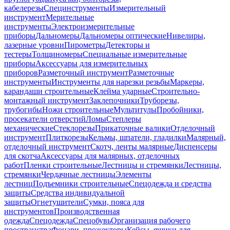
кабелерезы
Специнструменты
Измерительный
инструмент
Мерительные
инструменты
Электроизмерительные
приборы
Дальномеры
Дальномеры оптические
Нивелиры,
лазерные уровни
Пирометры
Детекторы и
тестеры
Толщиномеры
Специальные измерительные
приборы
Аксессуары для измерительных
приборов
Разметочный инструмент
Разметочные
инструменты
Инструменты для нарезки резьбы
Маркеры,
карандаши строительные
Клейма ударные
Строительно-
монтажный инструмент
Заклепочники
Труборезы,
трубогибы
Ножи строительные
Мультитулы
Пробойники,
просекатели отверстий
Ломы
Степлеры
механические
Стеклорезы
Прикаточные валики
Отделочный
инструмент
Плиткорезы
Кельмы, шпатели, гладилки
Малярный,
отделочный инструмент
Скотч, ленты малярные
Диспенсеры
для скотча
Аксессуары для малярных, отделочных
работ
Пленки строительные
Лестницы и стремянки
Лестницы,
стремянки
Чердачные лестницы
Элементы
лестниц
Подъемники строительные
Спецодежда и средства
защиты
Средства индивидуальной
защиты
Огнетушители
Сумки, пояса для
инструментов
Производственная
одежда
Спецодежда
Спецобувь
Организация рабочего
пространства
Фонари, прожекторы
Кейсы, ящики для