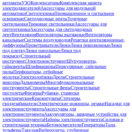
автоматы
УЗО
Конденсаторы
Комплексная защита
электродвигателей
Аксессуары для модульной
автоматики
Светотехника
Промышленное и сигнальное
освещение
Светодиодные ленты
Точечные
светильники
Трековые светильники
Аксессуары для
светотехники
Аксессуары для светодиодных
лент
Вентиляция
Вентиляторы вытяжные
Вентиляторы
канальные
Системы воздуховодов
Решетки вентиляционные,
диффузоры
Проветриватели
Люки
Люки ревизионные
Люки
под плитку
Люки напольные
Люки под
покраску
Строительный
инструмент
Электроинструмент
Шуруповерты,
гайковерты
Шлифмашины
Циркулярные, сабельные
пилы
Перфораторы, отбойные
молотки
Электролобзики
Дрели
Строительные
миксеры
Дальномеры
Многофункциональные
инструменты
Строительные фены
Строительные
пистолеты
Фрезеры
Рубанки, стамески
электрические
Краскопульты
Степлеры,
гвоздезабиватели
Электрические ножницы, резаки
Насадки для
электроинструмента
Аксессуары для
электроинструмента
Аккумуляторы, зарядные устройства для
электроинструмента
Наборы электроинструмента
Силовая и
строительная техника
Бетоносмесители
Генераторы
Тали,
тельферы
Такелаж
Виброплиты, глубинные