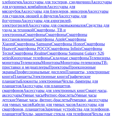
хлебопечек
Аксессуары для тостеров, сэндвичниц
Аксессуары
для кухонных комбайнов
Аксессуары для
мясорубок
Аксессуары для блендеров, миксеров
Аксессуары
для сушилок овощей и фруктов
Аксессуары для
йогуртниц
Аксессуары для аэрогрилей,
электрогрилей
Аксессуары для соковыжималок
Средства для
ухода за техникой
Смартфоны, ТВ и
электроника
Смартфоны
Смартфоны
Смартфоны
восстановленные
Смартфоны Apple
Смартфоны
Xiaomi
Смартфоны Samsung
Смартфоны Honor
Смартфоны
Huawei
Смартфоны POCO
Смартфоны Infinix
Смартфоны
Tecno
Смартфоны Realme
Смартфоны Samsung Galaxy S26
series
Кнопочные телефоны
Складные смартфоны
Телевизоры,
мониторы
Телевизоры
Мониторы
Мониторы-телевизоры
ТВ-
приставки и медиаплееры
Проекторы
Проекционные
экраны
Профессиональные дисплеи
Планшеты, электронные
книги
Планшеты
Электронные книги
Графические
планшеты
Блокноты электронные
Чехлы, бамперы для
планшетов
Аксессуары для планшетов,
смартфонов
Аксессуары для электронных книг
Смарт-часы,
аксессуары
Умные часы
Фитнес-браслеты
Умные часы
детские
Умные часы, фитнес-браслеты
Ремешки, аксессуары
для умных часов
Кабели для умных часов
Аксессуары для
смартфонов, планшетов
Зарядные устройства для телефонов,
планшетов
Чехлы, защитные стекла для телефонов
Чехлы для