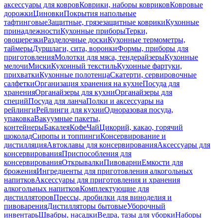
аксессуары для ковров
Коврики, наборы ковриков
Ковровые
дорожки
Циновки
Покрытия напольные
тафтинговые
Защитные, грязезащитные коврики
Кухонные
принадлежности
Кухонные приборы
Терки,
овощерезки
Разделочные доски
Кухонные термометры,
таймеры
Дуршлаги, сита, воронки
Формы, приборы для
приготовления
Молотки для мяса, тендерайзеры
Кухонные
мелочи
Миски
Кухонный текстиль
Кухонные фартуки,
прихватки
Кухонные полотенца
Скатерти, сервировочные
салфетки
Организация хранения на кухне
Посуда для
хранения
Органайзеры для кухни
Органайзеры для
специй
Посуда для ланча
Полки и аксессуары на
рейлинги
Рейлинги для кухни
Одноразовая посуда,
упаковка
Вакуумные пакеты,
контейнеры
Бакалея
Кофе
Чай
Цикорий, какао, горячий
шоколад
Сиропы и топпинги
Консервирование и
дистилляция
Автоклавы для консервирования
Аксессуары для
консервирования
Приспособления для
консервирования
Открывалки
Пивоварни
Емкости для
брожения
Ингредиенты для приготовления алкогольных
напитков
Аксессуары для приготовления и хранения
алкогольных напитков
Комплектующие для
дистилляторов
Прессы, дробилки для виноделия и
пивоварения
Дистилляторы бытовые
Уборочный
инвентарь
Швабры, насадки
Ведра, тазы для уборки
Наборы