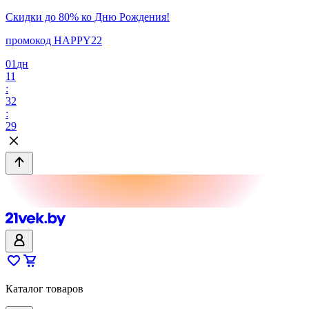
Скидки до 80% ко Дню Рождения!
промокод HAPPY22
01
дн
11
:
32
:
29
Каталог товаров