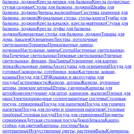
балкона, лоджии
Кресла-мешки для балкона
Кресла подвесные,
стулья садовые
Столы для балкона, лоджии
Шкафы для
балкона, лоджии
Дверцы жалюзийные
Системы хранения для
балкона, лоджии
Журнальные столы, столы-книги
Тумбы для
балкона, лоджии
Кресла-качалки, кресла-маятники
Стулья для
балкона, лоджии
Кресла, пуфы для балкона,
лоджии
Компактные столы для балкона, лоджии
Товары для
дома, бакалея
Освещение
Люстры, потолочные
светильники
Торшеры
Прикроватные лампы,
ночники
Настольные лампы
Споты
Настенные светильники,
бра
Точечные светильники
Трековые светильники
Уличные
светильники, фонари, бра
Лампы
Освещение для картин,
зеркал
Кольцевые лампы
Аксессуары для освещения
Посуда для
готовки
Сковороды, сотейники, воки
Кастрюли, ковши,
казаны
Посуда для СВЧ
Крышки и аксессуары для
посуды
Гастроемкости
Жалюзи, шторы
Жалюзи, рулонные
шторы, римские шторы
Шторы, гардины
Карнизы для
штор
Комплектующие для штор, карнизов, жалюзи
Пленки для
окон
Электроприводные солнцезащитные системы
Столовая
посуда, сервировка
Посуда для напитков
Посуда для горячих
напитков
Посуда для подачи и хранения напитков
Столовые
приборы
Столовая посуда
Посуда для сервировки
Предметы
сервировки
Детская столовая посуда
Декор
Зеркала
Кашпо,
стойки для цветов
Картины, постеры
Часы
интерьерные
Искусственные цветы, растения
Вазы
Ключницы,