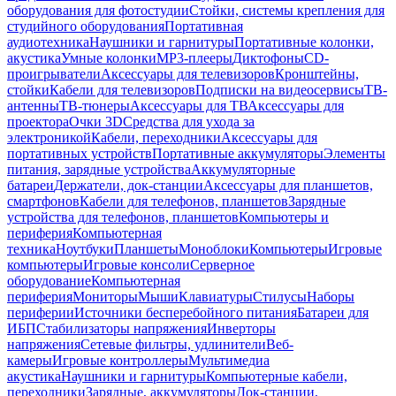
оборудования для фотостудии
Стойки, системы крепления для
студийного оборудования
Портативная
аудиотехника
Наушники и гарнитуры
Портативные колонки,
акустика
Умные колонки
MP3-плееры
Диктофоны
CD-
проигрыватели
Аксессуары для телевизоров
Кронштейны,
стойки
Кабели для телевизоров
Подписки на видеосервисы
ТВ-
антенны
ТВ-тюнеры
Аксессуары для ТВ
Аксессуары для
проектора
Очки 3D
Средства для ухода за
электроникой
Кабели, переходники
Аксессуары для
портативных устройств
Портативные аккумуляторы
Элементы
питания, зарядные устройства
Аккумуляторные
батареи
Держатели, док-станции
Аксессуары для планшетов,
смартфонов
Кабели для телефонов, планшетов
Зарядные
устройства для телефонов, планшетов
Компьютеры и
периферия
Компьютерная
техника
Ноутбуки
Планшеты
Моноблоки
Компьютеры
Игровые
компьютеры
Игровые консоли
Серверное
оборудование
Компьютерная
периферия
Мониторы
Мыши
Клавиатуры
Стилусы
Наборы
периферии
Источники бесперебойного питания
Батареи для
ИБП
Стабилизаторы напряжения
Инверторы
напряжения
Сетевые фильтры, удлинители
Веб-
камеры
Игровые контроллеры
Мультимедиа
акустика
Наушники и гарнитуры
Компьютерные кабели,
переходники
Зарядные, аккумуляторы
Док-станции,