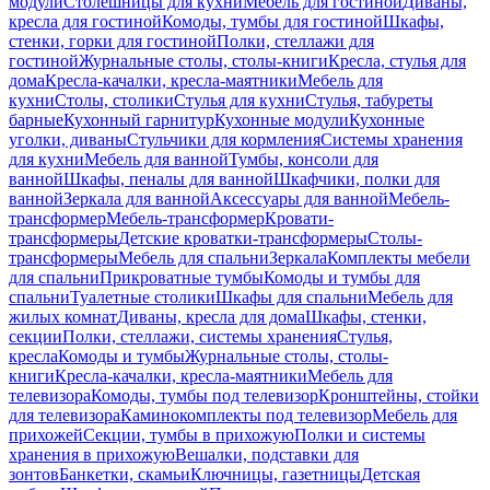
модули
Столешницы для кухни
Мебель для гостиной
Диваны,
кресла для гостиной
Комоды, тумбы для гостиной
Шкафы,
стенки, горки для гостиной
Полки, стеллажи для
гостиной
Журнальные столы, столы-книги
Кресла, стулья для
дома
Кресла-качалки, кресла-маятники
Мебель для
кухни
Столы, столики
Стулья для кухни
Стулья, табуреты
барные
Кухонный гарнитур
Кухонные модули
Кухонные
уголки, диваны
Стульчики для кормления
Системы хранения
для кухни
Мебель для ванной
Тумбы, консоли для
ванной
Шкафы, пеналы для ванной
Шкафчики, полки для
ванной
Зеркала для ванной
Аксессуары для ванной
Мебель-
трансформер
Мебель-трансформер
Кровати-
трансформеры
Детские кроватки-трансформеры
Столы-
трансформеры
Мебель для спальни
Зеркала
Комплекты мебели
для спальни
Прикроватные тумбы
Комоды и тумбы для
спальни
Туалетные столики
Шкафы для спальни
Мебель для
жилых комнат
Диваны, кресла для дома
Шкафы, стенки,
секции
Полки, стеллажи, системы хранения
Стулья,
кресла
Комоды и тумбы
Журнальные столы, столы-
книги
Кресла-качалки, кресла-маятники
Мебель для
телевизора
Комоды, тумбы под телевизор
Кронштейны, стойки
для телевизора
Каминокомплекты под телевизор
Мебель для
прихожей
Секции, тумбы в прихожую
Полки и системы
хранения в прихожую
Вешалки, подставки для
зонтов
Банкетки, скамьи
Ключницы, газетницы
Детская