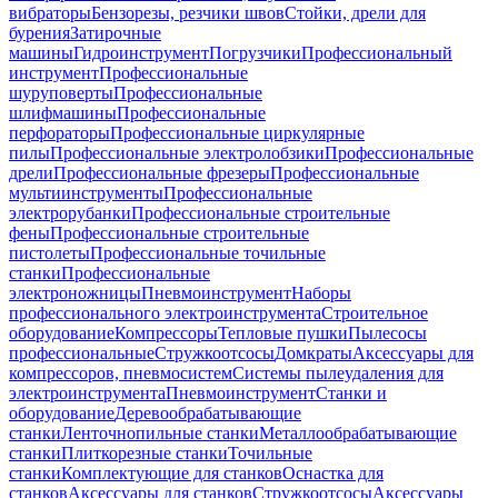
вибраторы
Бензорезы, резчики швов
Стойки, дрели для
бурения
Затирочные
машины
Гидроинструмент
Погрузчики
Профессиональный
инструмент
Профессиональные
шуруповерты
Профессиональные
шлифмашины
Профессиональные
перфораторы
Профессиональные циркулярные
пилы
Профессиональные электролобзики
Профессиональные
дрели
Профессиональные фрезеры
Профессиональные
мультиинструменты
Профессиональные
электрорубанки
Профессиональные строительные
фены
Профессиональные строительные
пистолеты
Профессиональные точильные
станки
Профессиональные
электроножницы
Пневмоинструмент
Наборы
профессионального электроинструмента
Строительное
оборудование
Компрессоры
Тепловые пушки
Пылесосы
профессиональные
Стружкоотсосы
Домкраты
Аксессуары для
компрессоров, пневмосистем
Системы пылеудаления для
электроинструмента
Пневмоинструмент
Станки и
оборудование
Деревообрабатывающие
станки
Ленточнопильные станки
Металлообрабатывающие
станки
Плиткорезные станки
Точильные
станки
Комплектующие для станков
Оснастка для
станков
Аксессуары для станков
Стружкоотсосы
Аксессуары