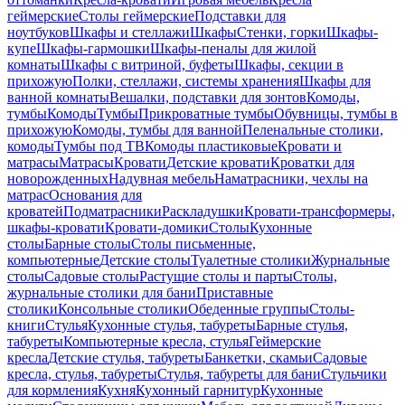
геймерские
Столы геймерские
Подставки для
ноутбуков
Шкафы и стеллажи
Шкафы
Стенки, горки
Шкафы-
купе
Шкафы-гармошки
Шкафы-пеналы для жилой
комнаты
Шкафы с витриной, буфеты
Шкафы, секции в
прихожую
Полки, стеллажи, системы хранения
Шкафы для
ванной комнаты
Вешалки, подставки для зонтов
Комоды,
тумбы
Комоды
Тумбы
Прикроватные тумбы
Обувницы, тумбы в
прихожую
Комоды, тумбы для ванной
Пеленальные столики,
комоды
Тумбы под ТВ
Комоды пластиковые
Кровати и
матрасы
Матрасы
Кровати
Детские кровати
Кроватки для
новорожденных
Надувная мебель
Наматрасники, чехлы на
матрас
Основания для
кроватей
Подматрасники
Раскладушки
Кровати-трансформеры,
шкафы-кровати
Кровати-домики
Столы
Кухонные
столы
Барные столы
Столы письменные,
компьютерные
Детские столы
Туалетные столики
Журнальные
столы
Садовые столы
Растущие столы и парты
Столы,
журнальные столики для бани
Приставные
столики
Консольные столики
Обеденные группы
Столы-
книги
Стулья
Кухонные стулья, табуреты
Барные стулья,
табуреты
Компьютерные кресла, стулья
Геймерские
кресла
Детские стулья, табуреты
Банкетки, скамьи
Садовые
кресла, стулья, табуреты
Стулья, табуреты для бани
Стульчики
для кормления
Кухня
Кухонный гарнитур
Кухонные