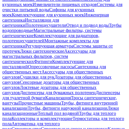
кухонных моек
Измельчители пищевых отходов
Системы для
очистки питьевой воды
Сифоны для кухонных
моек
Комплектующие для кухонных моек
Инженерная
сантехника
Инсталляции для
сантехники
Полотенцесушители
Отвод и подвод воды
Трубы
водопроводные
Магистральные фильтры, системы
сантехнические
Комплектующие для радиаторов,
полотенцесушителей
Монтажные комплекты для
сантехники
Регулирующая арматура
Системы защиты от
протечек
Люки сантехнические
Аксессуары для
магистральных фильтров, систем
сантехнических
Фитинги
Комплектующие для
инсталляций
Опрессовочные насосы
Сантехника для
общественных мест
Аксессуары для общественных
санузлов
Сушилки для рук
Дозаторы для общественных
санузлов
Сенсорные дозаторы для общественных
санузлов
Локтевые дозаторы для общественных
санузлов
Диспенсеры для бумажных полотенец
Диспенсеры
для туалетной бумаги
Канализация
Тросы сантехнические,
вантузы
Прочистные машины
Трубы, фитинги внутренней
канализации
Трубы, фитинги наружной канализации
Люки
канализационные
Теплый пол водяной
Трубы для теплого
пола
Коллекторы и комплектующие
Термостатика для теплого
пола
Автоматика для теплого
пола
Строительство
Строительные смеси и грунтовки
Клеевые