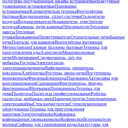
подогрева посуды
Винные шкафы встраиваемые
Вакуумные
упаковщики встраиваемые
Пароварки
встраиваемые
Климатическая техника
Вентиляторы
бытовые
Кондиционеры, сплит-системы
Охладители
воздуха
Водонагреватели
Увлажнители, очистители
воздуха
Камины, печи-камины
Обогреватели
Тепловые
завесы
Тепловые
пушки
Биокамины
Проветриватели
Отопительные печи
Банные
печи
Порталы для каминов
Вентиляторы вытяжные
Метеостанции
Газовые баллоны бытовые
Техника для
приготовления еды
Аэрогрили
Микроволновые
печи
Мультиварки
Сэндвичницы, хот-дог
мейкеры
Тостеры
Электрогрили,
электрошашлычницы
Вафельницы, орешницы,
кексницы
Хлебопечки
Ростеры, мини-печи
Йогуртницы,
мороженицы
Фризеры
Блинницы
Пароварки
Автоклавы для
консервирования
Сыроварни
Фритюрницы, фондю-
фритюрницы
Яйцеварки
Попкорницы
Техника для
дома
Пылесосы
Пылесосы профессиональные
Роботы-
пылесосы, мойщики окон
Пароочистители
Электровеники,
электрошвабры
Стеклоочистители
Стерилизационное
оборудование
Техника для приготовления
напитков
Электрочайники
Кофеварки,
кофемашины
Соковыжималки
Кофемолки
Вспениватели
молока
Сифоны для газирования воды
Аксессуары для