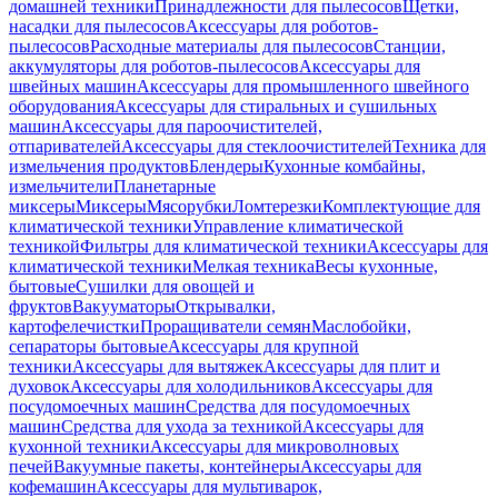
домашней техники
Принадлежности для пылесосов
Щетки,
насадки для пылесосов
Аксессуары для роботов-
пылесосов
Расходные материалы для пылесосов
Станции,
аккумуляторы для роботов-пылесосов
Аксессуары для
швейных машин
Аксессуары для промышленного швейного
оборудования
Аксессуары для стиральных и сушильных
машин
Аксессуары для пароочистителей,
отпаривателей
Аксессуары для стеклоочистителей
Техника для
измельчения продуктов
Блендеры
Кухонные комбайны,
измельчители
Планетарные
миксеры
Миксеры
Мясорубки
Ломтерезки
Комплектующие для
климатической техники
Управление климатической
техникой
Фильтры для климатической техники
Аксессуары для
климатической техники
Мелкая техника
Весы кухонные,
бытовые
Сушилки для овощей и
фруктов
Вакууматоры
Открывалки,
картофелечистки
Проращиватели семян
Маслобойки,
сепараторы бытовые
Аксессуары для крупной
техники
Аксессуары для вытяжек
Аксессуары для плит и
духовок
Аксессуары для холодильников
Аксессуары для
посудомоечных машин
Средства для посудомоечных
машин
Средства для ухода за техникой
Аксессуары для
кухонной техники
Аксессуары для микроволновых
печей
Вакуумные пакеты, контейнеры
Аксессуары для
кофемашин
Аксессуары для мультиварок,