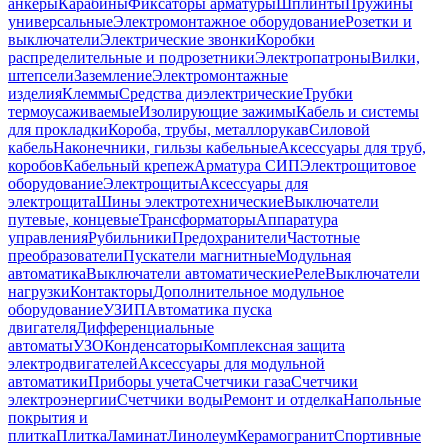
анкеры
Карабины
Фиксаторы арматуры
Шплинты
Пружины
универсальные
Электромонтажное оборудование
Розетки и
выключатели
Электрические звонки
Коробки
распределительные и подрозетники
Электропатроны
Вилки,
штепсели
Заземление
Электромонтажные
изделия
Клеммы
Средства диэлектрические
Трубки
термоусаживаемые
Изолирующие зажимы
Кабель и системы
для прокладки
Короба, трубы, металлорукав
Силовой
кабель
Наконечники, гильзы кабельные
Аксессуары для труб,
коробов
Кабельный крепеж
Арматура СИП
Электрощитовое
оборудование
Электрощиты
Аксессуары для
электрощита
Шины электротехнические
Выключатели
путевые, концевые
Трансформаторы
Аппаратура
управления
Рубильники
Предохранители
Частотные
преобразователи
Пускатели магнитные
Модульная
автоматика
Выключатели автоматические
Реле
Выключатели
нагрузки
Контакторы
Дополнительное модульное
оборудование
УЗИП
Автоматика пуска
двигателя
Дифференциальные
автоматы
УЗО
Конденсаторы
Комплексная защита
электродвигателей
Аксессуары для модульной
автоматики
Приборы учета
Счетчики газа
Счетчики
электроэнергии
Счетчики воды
Ремонт и отделка
Напольные
покрытия и
плитка
Плитка
Ламинат
Линолеум
Керамогранит
Спортивные