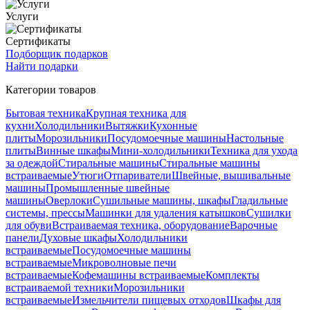
Услуги
Сертификаты
Подборщик подарков
Найти подарки
Категории товаров
Бытовая техника
Крупная техника для
кухни
Холодильники
Вытяжки
Кухонные
плиты
Морозильники
Посудомоечные машины
Настольные
плиты
Винные шкафы
Мини-холодильники
Техника для ухода
за одеждой
Стиральные машины
Стиральные машины
встраиваемые
Утюги
Отпариватели
Швейные, вышивальные
машины
Промышленные швейные
машины
Оверлоки
Сушильные машины, шкафы
Гладильные
системы, прессы
Машинки для удаления катышков
Сушилки
для обуви
Встраиваемая техника, оборудование
Варочные
панели
Духовые шкафы
Холодильники
встраиваемые
Посудомоечные машины
встраиваемые
Микроволновые печи
встраиваемые
Кофемашины встраиваемые
Комплекты
встраиваемой техники
Морозильники
встраиваемые
Измельчители пищевых отходов
Шкафы для