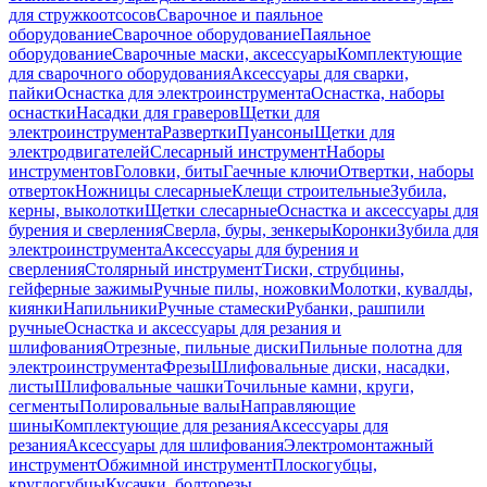
для стружкоотсосов
Сварочное и паяльное
оборудование
Сварочное оборудование
Паяльное
оборудование
Сварочные маски, аксессуары
Комплектующие
для сварочного оборудования
Аксессуары для сварки,
пайки
Оснастка для электроинструмента
Оснастка, наборы
оснастки
Насадки для граверов
Щетки для
электроинструмента
Развертки
Пуансоны
Щетки для
электродвигателей
Слесарный инструмент
Наборы
инструментов
Головки, биты
Гаечные ключи
Отвертки, наборы
отверток
Ножницы слесарные
Клещи строительные
Зубила,
керны, выколотки
Щетки слесарные
Оснастка и аксессуары для
бурения и сверления
Сверла, буры, зенкеры
Коронки
Зубила для
электроинструмента
Аксессуары для бурения и
сверления
Столярный инструмент
Тиски, струбцины,
гейферные зажимы
Ручные пилы, ножовки
Молотки, кувалды,
киянки
Напильники
Ручные стамески
Рубанки, рашпили
ручные
Оснастка и аксессуары для резания и
шлифования
Отрезные, пильные диски
Пильные полотна для
электроинструмента
Фрезы
Шлифовальные диски, насадки,
листы
Шлифовальные чашки
Точильные камни, круги,
сегменты
Полировальные валы
Направляющие
шины
Комплектующие для резания
Аксессуары для
резания
Аксессуары для шлифования
Электромонтажный
инструмент
Обжимной инструмент
Плоскогубцы,
круглогубцы
Кусачки, болторезы,