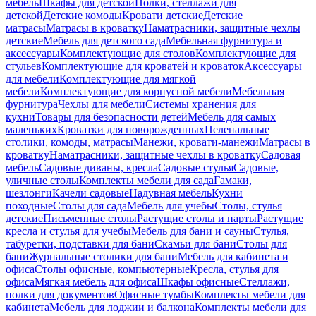
мебель
Шкафы для детской
Полки, стеллажи для
детской
Детские комоды
Кровати детские
Детские
матрасы
Матрасы в кроватку
Наматрасники, защитные чехлы
детские
Мебель для детского сада
Мебельная фурнитура и
аксессуары
Комплектующие для столов
Комплектующие для
стульев
Комплектующие для кроватей и кроваток
Аксессуары
для мебели
Комплектующие для мягкой
мебели
Комплектующие для корпусной мебели
Мебельная
фурнитура
Чехлы для мебели
Системы хранения для
кухни
Товары для безопасности детей
Мебель для самых
маленьких
Кроватки для новорожденных
Пеленальные
столики, комоды, матрасы
Манежи, кровати-манежи
Матрасы в
кроватку
Наматрасники, защитные чехлы в кроватку
Садовая
мебель
Садовые диваны, кресла
Садовые стулья
Садовые,
уличные столы
Комплекты мебели для сада
Гамаки,
шезлонги
Качели садовые
Надувная мебель
Кухни
походные
Столы для сада
Мебель для учебы
Столы, стулья
детские
Письменные столы
Растущие столы и парты
Растущие
кресла и стулья для учебы
Мебель для бани и сауны
Стулья,
табуретки, подставки для бани
Скамьи для бани
Столы для
бани
Журнальные столики для бани
Мебель для кабинета и
офиса
Столы офисные, компьютерные
Кресла, стулья для
офиса
Мягкая мебель для офиса
Шкафы офисные
Стеллажи,
полки для документов
Офисные тумбы
Комплекты мебели для
кабинета
Мебель для лоджии и балкона
Комплекты мебели для