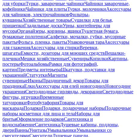
для уборки
Турки, заварочные чайники
Чайники заварочные,
кофейники
Чайники для плиты
Турки, молочники
Аксессуары
для чайников, электрочайников
Фильтры-
кувшины
Хозяйственные товары
Сушилки для белья,
прищепки
Гладильные доски
Урны, контейнеры для
мусора
Органайзеры, корзины, ящики
Туалетная бумага,
бумажные полотенца
Салфетки, мочалки, губки, мусорные
пакеты
Фольга, пленка, пакеты
Упаковочная тара
Аксессуары
для глажения
Аксессуары для стирки
Веревки,
шпагаты
Емкости, дозаторы для моющих средств
Вешалки-
плечики
Мешки хозяйственные
Сувениры
Копилки
Картины,
постеры
Фотоальбомы
Рамки для фотографий,
картин
Предметы интерьера
Шкатулки, подставки для
украшений
Статуэтки
Магниты
сувенирные
Иконы
Праздничный декор
Товары для
праздника
Елки
Аксессуары для елей новогодних
Новогодние
украшения
Светодиодные гирлянды, декорации
Светодиодные
фигуры, игрушки
Временные
татуировки
Фотобутафория
Товары для
маскарада
Подарки
Подарки, подарочные наборы
Подарочные
наборы косметики для лица и тела
Наборы для
бритья
Оформление подарков
Сантехника и
водоснабжение
Сантехника
Душевые кабины, поддоны,
двери
Ванны
Унитазы
Умывальники
Умывальники со
смесителями
Смесители
Душевые панели,