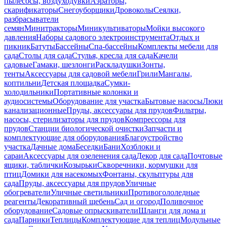
пылесосы, воздуходувки
Аэраторы,
скарификаторы
Снегоуборщики
Дровоколы
Сеялки,
разбрасыватели
семян
Минитракторы
Миникультиваторы
Мойки высокого
давления
Наборы садового электроинструмента
Отдых и
пикник
Батуты
Бассейны
Спа-бассейны
Комплекты мебели для
сада
Столы для сада
Стулья, кресла для сада
Качели
садовые
Гамаки, шезлонги
Раскладушки
Зонты,
тенты
Аксессуары для садовой мебели
Грили
Мангалы,
коптильни
Детская площадка
Сумки-
холодильники
Портативные колонки и
аудиосистемы
Оборудование для участка
Бытовые насосы
Люки
канализационные
Пруды, аксессуары для прудов
Фильтры,
насосы, стерилизаторы для прудов
Компрессоры для
прудов
Станции биологической очистки
Запчасти и
комплектующие для оборудования
Благоустройство
участка
Дачные дома
Беседки
Бани
Хозблоки и
сараи
Аксессуары для озеленения сада
Декор для сада
Почтовые
ящики, таблички
Козырьки
Скворечники, кормушки для
птиц
Домики для насекомых
Фонтаны, скульптуры для
сада
Пруды, аксессуары для прудов
Уличные
обогреватели
Уличные светильники
Противогололедные
реагенты
Декоративный щебень
Сад и огород
Поливочное
оборудование
Садовые опрыскиватели
Шланги для дома и
сада
Парники
Теплицы
Комплектующие для теплиц
Модульные