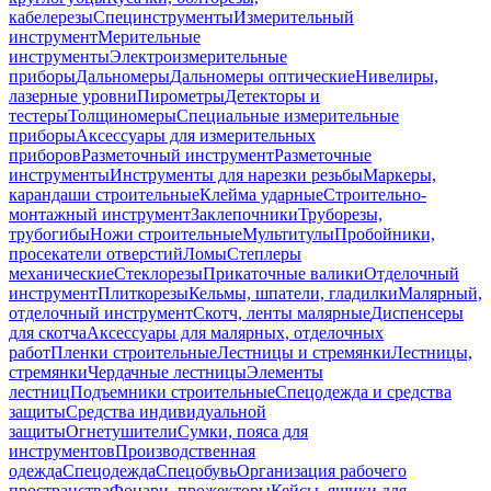
кабелерезы
Специнструменты
Измерительный
инструмент
Мерительные
инструменты
Электроизмерительные
приборы
Дальномеры
Дальномеры оптические
Нивелиры,
лазерные уровни
Пирометры
Детекторы и
тестеры
Толщиномеры
Специальные измерительные
приборы
Аксессуары для измерительных
приборов
Разметочный инструмент
Разметочные
инструменты
Инструменты для нарезки резьбы
Маркеры,
карандаши строительные
Клейма ударные
Строительно-
монтажный инструмент
Заклепочники
Труборезы,
трубогибы
Ножи строительные
Мультитулы
Пробойники,
просекатели отверстий
Ломы
Степлеры
механические
Стеклорезы
Прикаточные валики
Отделочный
инструмент
Плиткорезы
Кельмы, шпатели, гладилки
Малярный,
отделочный инструмент
Скотч, ленты малярные
Диспенсеры
для скотча
Аксессуары для малярных, отделочных
работ
Пленки строительные
Лестницы и стремянки
Лестницы,
стремянки
Чердачные лестницы
Элементы
лестниц
Подъемники строительные
Спецодежда и средства
защиты
Средства индивидуальной
защиты
Огнетушители
Сумки, пояса для
инструментов
Производственная
одежда
Спецодежда
Спецобувь
Организация рабочего
пространства
Фонари, прожекторы
Кейсы, ящики для