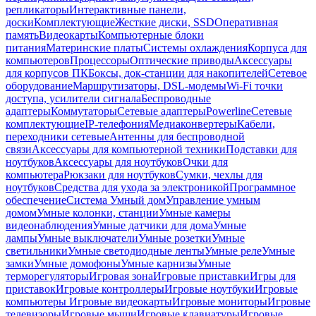
репликаторы
Интерактивные панели,
доски
Комплектующие
Жесткие диски, SSD
Оперативная
память
Видеокарты
Компьютерные блоки
питания
Материнские платы
Системы охлаждения
Корпуса для
компьютеров
Процессоры
Оптические приводы
Аксессуары
для корпусов ПК
Боксы, док-станции для накопителей
Сетевое
оборудование
Маршрутизаторы, DSL-модемы
Wi-Fi точки
доступа, усилители сигнала
Беспроводные
адаптеры
Коммутаторы
Сетевые адаптеры
Powerline
Сетевые
комплектующие
IP-телефония
Медиаконвертеры
Кабели,
переходники сетевые
Антенны для беспроводной
связи
Аксессуары для компьютерной техники
Подставки для
ноутбуков
Аксессуары для ноутбуков
Очки для
компьютера
Рюкзаки для ноутбуков
Сумки, чехлы для
ноутбуков
Средства для ухода за электроникой
Программное
обеспечение
Система Умный дом
Управление умным
домом
Умные колонки, станции
Умные камеры
видеонаблюдения
Умные датчики для дома
Умные
лампы
Умные выключатели
Умные розетки
Умные
светильники
Умные светодиодные ленты
Умные реле
Умные
замки
Умные домофоны
Умные карнизы
Умные
терморегуляторы
Игровая зона
Игровые приставки
Игры для
приставок
Игровые контроллеры
Игровые ноутбуки
Игровые
компьютеры
Игровые видеокарты
Игровые мониторы
Игровые
телевизоры
Игровые мыши
Игровые клавиатуры
Игровые