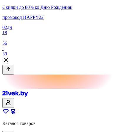
Скидки до 80% ко Дню Рождения!
промокод HAPPY22
02
дн
18
:
56
:
39
Каталог товаров