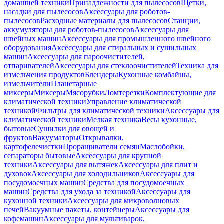
домашней техники
Принадлежности для пылесосов
Щетки,
насадки для пылесосов
Аксессуары для роботов-
пылесосов
Расходные материалы для пылесосов
Станции,
аккумуляторы для роботов-пылесосов
Аксессуары для
швейных машин
Аксессуары для промышленного швейного
оборудования
Аксессуары для стиральных и сушильных
машин
Аксессуары для пароочистителей,
отпаривателей
Аксессуары для стеклоочистителей
Техника для
измельчения продуктов
Блендеры
Кухонные комбайны,
измельчители
Планетарные
миксеры
Миксеры
Мясорубки
Ломтерезки
Комплектующие для
климатической техники
Управление климатической
техникой
Фильтры для климатической техники
Аксессуары для
климатической техники
Мелкая техника
Весы кухонные,
бытовые
Сушилки для овощей и
фруктов
Вакууматоры
Открывалки,
картофелечистки
Проращиватели семян
Маслобойки,
сепараторы бытовые
Аксессуары для крупной
техники
Аксессуары для вытяжек
Аксессуары для плит и
духовок
Аксессуары для холодильников
Аксессуары для
посудомоечных машин
Средства для посудомоечных
машин
Средства для ухода за техникой
Аксессуары для
кухонной техники
Аксессуары для микроволновых
печей
Вакуумные пакеты, контейнеры
Аксессуары для
кофемашин
Аксессуары для мультиварок,