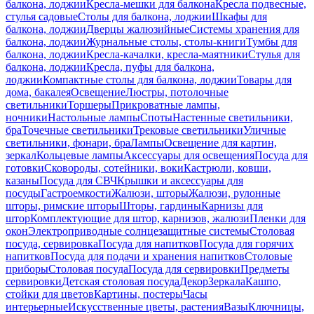
балкона, лоджии
Кресла-мешки для балкона
Кресла подвесные,
стулья садовые
Столы для балкона, лоджии
Шкафы для
балкона, лоджии
Дверцы жалюзийные
Системы хранения для
балкона, лоджии
Журнальные столы, столы-книги
Тумбы для
балкона, лоджии
Кресла-качалки, кресла-маятники
Стулья для
балкона, лоджии
Кресла, пуфы для балкона,
лоджии
Компактные столы для балкона, лоджии
Товары для
дома, бакалея
Освещение
Люстры, потолочные
светильники
Торшеры
Прикроватные лампы,
ночники
Настольные лампы
Споты
Настенные светильники,
бра
Точечные светильники
Трековые светильники
Уличные
светильники, фонари, бра
Лампы
Освещение для картин,
зеркал
Кольцевые лампы
Аксессуары для освещения
Посуда для
готовки
Сковороды, сотейники, воки
Кастрюли, ковши,
казаны
Посуда для СВЧ
Крышки и аксессуары для
посуды
Гастроемкости
Жалюзи, шторы
Жалюзи, рулонные
шторы, римские шторы
Шторы, гардины
Карнизы для
штор
Комплектующие для штор, карнизов, жалюзи
Пленки для
окон
Электроприводные солнцезащитные системы
Столовая
посуда, сервировка
Посуда для напитков
Посуда для горячих
напитков
Посуда для подачи и хранения напитков
Столовые
приборы
Столовая посуда
Посуда для сервировки
Предметы
сервировки
Детская столовая посуда
Декор
Зеркала
Кашпо,
стойки для цветов
Картины, постеры
Часы
интерьерные
Искусственные цветы, растения
Вазы
Ключницы,