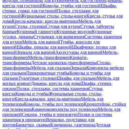
модули
Столешницы для кухни
Мебель для гостиной
Диваны,
кресла для гостиной
Комоды, тумбы для гостиной
Шкафы,
стенки, горки для гостиной
Полки, стеллажи для
гостиной
Журнальные столы, столы-книги
Кресла, стулья для
дома
Кресла-качалки, кресла-маятники
Мебель для
кухни
Столы, столики
Стулья для кухни
Стулья, табуреты
барные
Кухонный гарнитур
Кухонные модули
Кухонные
уголки, диваны
Стульчики для кормления
Системы хранения
для кухни
Мебель для ванной
Тумбы, консоли для
ванной
Шкафы, пеналы для ванной
Шкафчики, полки для
ванной
Зеркала для ванной
Аксессуары для ванной
Мебель-
трансформер
Мебель-трансформер
Кровати-
трансформеры
Детские кроватки-трансформеры
Столы-
трансформеры
Мебель для спальни
Зеркала
Комплекты мебели
для спальни
Прикроватные тумбы
Комоды и тумбы для
спальни
Туалетные столики
Шкафы для спальни
Мебель для
жилых комнат
Диваны, кресла для дома
Шкафы, стенки,
секции
Полки, стеллажи, системы хранения
Стулья,
кресла
Комоды и тумбы
Журнальные столы, столы-
книги
Кресла-качалки, кресла-маятники
Мебель для
телевизора
Комоды, тумбы под телевизор
Кронштейны, стойки
для телевизора
Каминокомплекты под телевизор
Мебель для
прихожей
Секции, тумбы в прихожую
Полки и системы
хранения в прихожую
Вешалки, подставки для
зонтов
Банкетки, скамьи
Ключницы, газетницы
Детская