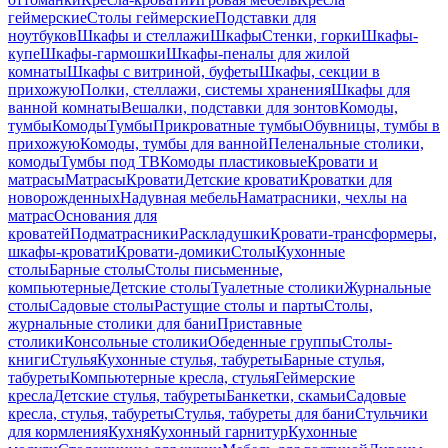
геймерские
Столы геймерские
Подставки для
ноутбуков
Шкафы и стеллажи
Шкафы
Стенки, горки
Шкафы-
купе
Шкафы-гармошки
Шкафы-пеналы для жилой
комнаты
Шкафы с витриной, буфеты
Шкафы, секции в
прихожую
Полки, стеллажи, системы хранения
Шкафы для
ванной комнаты
Вешалки, подставки для зонтов
Комоды,
тумбы
Комоды
Тумбы
Прикроватные тумбы
Обувницы, тумбы в
прихожую
Комоды, тумбы для ванной
Пеленальные столики,
комоды
Тумбы под ТВ
Комоды пластиковые
Кровати и
матрасы
Матрасы
Кровати
Детские кровати
Кроватки для
новорожденных
Надувная мебель
Наматрасники, чехлы на
матрас
Основания для
кроватей
Подматрасники
Раскладушки
Кровати-трансформеры,
шкафы-кровати
Кровати-домики
Столы
Кухонные
столы
Барные столы
Столы письменные,
компьютерные
Детские столы
Туалетные столики
Журнальные
столы
Садовые столы
Растущие столы и парты
Столы,
журнальные столики для бани
Приставные
столики
Консольные столики
Обеденные группы
Столы-
книги
Стулья
Кухонные стулья, табуреты
Барные стулья,
табуреты
Компьютерные кресла, стулья
Геймерские
кресла
Детские стулья, табуреты
Банкетки, скамьи
Садовые
кресла, стулья, табуреты
Стулья, табуреты для бани
Стульчики
для кормления
Кухня
Кухонный гарнитур
Кухонные