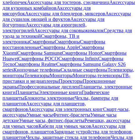
хлебопечек
Аксессуары для тостеров, сэндвичниц
Аксессуары
для кухонных комбайнов
Аксессуары для
мясорубок
Аксессуары для блендеров, миксеров
Аксессуары
для сушилок овощей и фруктов
Аксессуары для
йогуртниц
Аксессуары для аэрогрилей,
электрогрилей
Аксессуары для соковыжималок
Средства для
ухода за техникой
Смартфоны, ТВ и
электроника
Смартфоны
Смартфоны
Смартфоны
восстановленные
Смартфоны Apple
Смартфоны
Xiaomi
Смартфоны Samsung
Смартфоны Honor
Смартфоны
Huawei
Смартфоны POCO
Смартфоны Infinix
Смартфоны
Tecno
Смартфоны Realme
Смартфоны Samsung Galaxy S26
series
Кнопочные телефоны
Складные смартфоны
Телевизоры,
мониторы
Телевизоры
Мониторы
Мониторы-телевизоры
ТВ-
приставки и медиаплееры
Проекторы
Проекционные
экраны
Профессиональные дисплеи
Планшеты, электронные
книги
Планшеты
Электронные книги
Графические
планшеты
Блокноты электронные
Чехлы, бамперы для
планшетов
Аксессуары для планшетов,
смартфонов
Аксессуары для электронных книг
Смарт-часы,
аксессуары
Умные часы
Фитнес-браслеты
Умные часы
детские
Умные часы, фитнес-браслеты
Ремешки, аксессуары
для умных часов
Кабели для умных часов
Аксессуары для
смартфонов, планшетов
Зарядные устройства для телефонов,
планшетов
Чехлы, защитные стекла для телефонов
Чехлы для