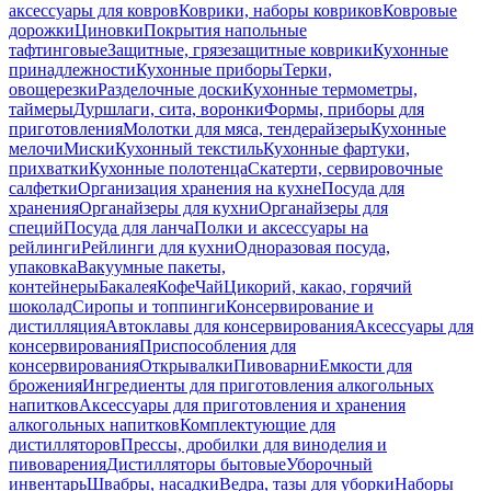
аксессуары для ковров
Коврики, наборы ковриков
Ковровые
дорожки
Циновки
Покрытия напольные
тафтинговые
Защитные, грязезащитные коврики
Кухонные
принадлежности
Кухонные приборы
Терки,
овощерезки
Разделочные доски
Кухонные термометры,
таймеры
Дуршлаги, сита, воронки
Формы, приборы для
приготовления
Молотки для мяса, тендерайзеры
Кухонные
мелочи
Миски
Кухонный текстиль
Кухонные фартуки,
прихватки
Кухонные полотенца
Скатерти, сервировочные
салфетки
Организация хранения на кухне
Посуда для
хранения
Органайзеры для кухни
Органайзеры для
специй
Посуда для ланча
Полки и аксессуары на
рейлинги
Рейлинги для кухни
Одноразовая посуда,
упаковка
Вакуумные пакеты,
контейнеры
Бакалея
Кофе
Чай
Цикорий, какао, горячий
шоколад
Сиропы и топпинги
Консервирование и
дистилляция
Автоклавы для консервирования
Аксессуары для
консервирования
Приспособления для
консервирования
Открывалки
Пивоварни
Емкости для
брожения
Ингредиенты для приготовления алкогольных
напитков
Аксессуары для приготовления и хранения
алкогольных напитков
Комплектующие для
дистилляторов
Прессы, дробилки для виноделия и
пивоварения
Дистилляторы бытовые
Уборочный
инвентарь
Швабры, насадки
Ведра, тазы для уборки
Наборы