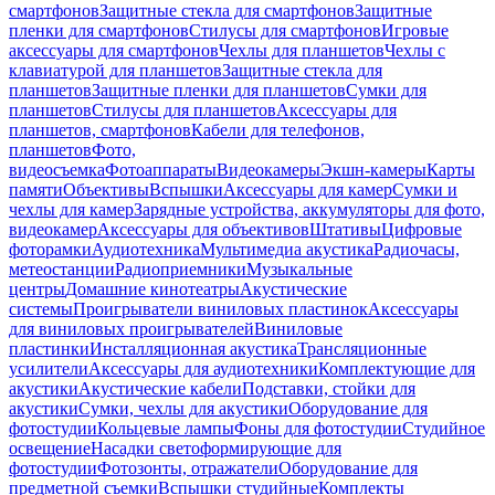
смартфонов
Защитные стекла для смартфонов
Защитные
пленки для смартфонов
Стилусы для смартфонов
Игровые
аксессуары для смартфонов
Чехлы для планшетов
Чехлы с
клавиатурой для планшетов
Защитные стекла для
планшетов
Защитные пленки для планшетов
Сумки для
планшетов
Стилусы для планшетов
Аксессуары для
планшетов, смартфонов
Кабели для телефонов,
планшетов
Фото,
видеосъемка
Фотоаппараты
Видеокамеры
Экшн-камеры
Карты
памяти
Объективы
Вспышки
Аксессуары для камер
Сумки и
чехлы для камер
Зарядные устройства, аккумуляторы для фото,
видеокамер
Аксессуары для объективов
Штативы
Цифровые
фоторамки
Аудиотехника
Мультимедиа акустика
Радиочасы,
метеостанции
Радиоприемники
Музыкальные
центры
Домашние кинотеатры
Акустические
системы
Проигрыватели виниловых пластинок
Аксессуары
для виниловых проигрывателей
Виниловые
пластинки
Инсталляционная акустика
Трансляционные
усилители
Аксессуары для аудиотехники
Комплектующие для
акустики
Акустические кабели
Подставки, стойки для
акустики
Сумки, чехлы для акустики
Оборудование для
фотостудии
Кольцевые лампы
Фоны для фотостудии
Студийное
освещение
Насадки светоформирующие для
фотостудии
Фотозонты, отражатели
Оборудование для
предметной съемки
Вспышки студийные
Комплекты