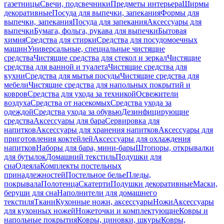
газетницы
Свечи, подсвечники
Предметы интерьера
Ширмы
декоративные
Посуда для выпечки, запекания
Формы для
выпечки, запекания
Посуда для запекания
Аксессуары для
выпечки
Бумага, фольга, рукава для выпечки
Бытовая
химия
Средства для стирки
Средства для посудомоечных
машин
Универсальные, специальные чистящие
средства
Чистящие средства для стекол и зеркал
Чистящие
средства для ванной и туалета
Чистящие средства для
кухни
Средства для мытья посуды
Чистящие средства для
мебели
Чистящие средства для напольных покрытий и
ковров
Средства для ухода за техникой
Освежители
воздуха
Средства от насекомых
Средства ухода за
одеждой
Средства ухода за обувью
Дезинфицирующие
средства
Аксессуары для бара
Сервировка для
напитков
Аксессуары для хранения напитков
Аксессуары для
приготовления коктейлей
Аксессуары для охлаждения
напитков
Наборы для бара, мини-бары
Штопоры, открывалки
для бутылок
Домашний текстиль
Подушки для
сна
Одеяла
Комплекты постельных
принадлежностей
Постельное белье
Пледы,
покрывала
Полотенца
Скатерти
Подушки декоративные
Маски,
беруши для сна
Наполнители для домашнего
текстиля
Ткани
Кухонные ножи, аксессуары
Ножи
Аксессуары
для кухонных ножей
Ножеточки и комплектующие
Ковры и
напольные покрытия
Ковры, циновки, шкуры
Ковры,