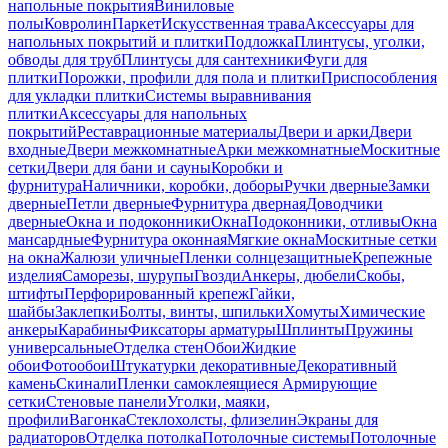
напольные покрытия
Виниловые
полы
Ковролин
Паркет
Искусственная трава
Аксессуары для
напольных покрытий и плитки
Подложка
Плинтусы, уголки,
обводы для труб
Плинтусы для сантехники
Фуги для
плитки
Порожки, профили для пола и плитки
Приспособления
для укладки плитки
Системы выравнивания
плитки
Аксессуары для напольных
покрытий
Реставрационные материалы
Двери и арки
Двери
входные
Двери межкомнатные
Арки межкомнатные
Москитные
сетки
Двери для бани и сауны
Коробки и
фурнитура
Наличники, коробки, доборы
Ручки дверные
Замки
дверные
Петли дверные
Фурнитура дверная
Доводчики
дверные
Окна и подоконники
Окна
Подоконники, отливы
Окна
мансардные
Фурнитура оконная
Мягкие окна
Москитные сетки
на окна
Жалюзи уличные
Пленки солнцезащитные
Крепежные
изделия
Саморезы, шурупы
Гвозди
Анкеры, дюбели
Скобы,
штифты
Перфорированный крепеж
Гайки,
шайбы
Заклепки
Болты, винты, шпильки
Хомуты
Химические
анкеры
Карабины
Фиксаторы арматуры
Шплинты
Пружины
универсальные
Отделка стен
Обои
Жидкие
обои
Фотообои
Штукатурки декоративные
Декоративный
камень
Скинали
Пленки самоклеящиеся
Армирующие
сетки
Стеновые панели
Уголки, маяки,
профили
Вагонка
Стеклохолсты, флизелин
Экраны для
радиаторов
Отделка потолка
Потолочные системы
Потолочные