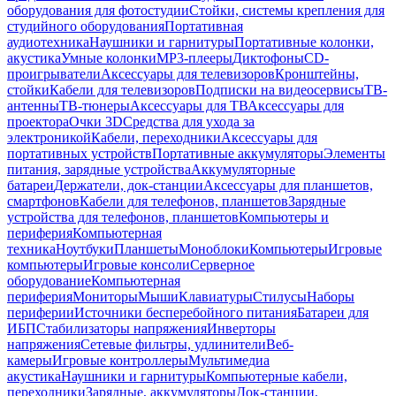
оборудования для фотостудии
Стойки, системы крепления для
студийного оборудования
Портативная
аудиотехника
Наушники и гарнитуры
Портативные колонки,
акустика
Умные колонки
MP3-плееры
Диктофоны
CD-
проигрыватели
Аксессуары для телевизоров
Кронштейны,
стойки
Кабели для телевизоров
Подписки на видеосервисы
ТВ-
антенны
ТВ-тюнеры
Аксессуары для ТВ
Аксессуары для
проектора
Очки 3D
Средства для ухода за
электроникой
Кабели, переходники
Аксессуары для
портативных устройств
Портативные аккумуляторы
Элементы
питания, зарядные устройства
Аккумуляторные
батареи
Держатели, док-станции
Аксессуары для планшетов,
смартфонов
Кабели для телефонов, планшетов
Зарядные
устройства для телефонов, планшетов
Компьютеры и
периферия
Компьютерная
техника
Ноутбуки
Планшеты
Моноблоки
Компьютеры
Игровые
компьютеры
Игровые консоли
Серверное
оборудование
Компьютерная
периферия
Мониторы
Мыши
Клавиатуры
Стилусы
Наборы
периферии
Источники бесперебойного питания
Батареи для
ИБП
Стабилизаторы напряжения
Инверторы
напряжения
Сетевые фильтры, удлинители
Веб-
камеры
Игровые контроллеры
Мультимедиа
акустика
Наушники и гарнитуры
Компьютерные кабели,
переходники
Зарядные, аккумуляторы
Док-станции,