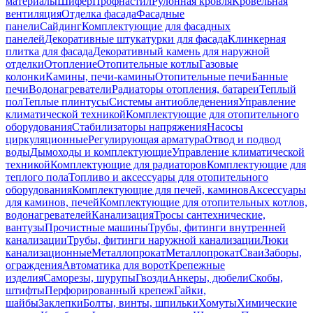
материалы
Шифер
Профнастил
Рулонная кровля
Кровельная
вентиляция
Отделка фасада
Фасадные
панели
Сайдинг
Комплектующие для фасадных
панелей
Декоративные штукатурки для фасада
Клинкерная
плитка для фасада
Декоративный камень для наружной
отделки
Отопление
Отопительные котлы
Газовые
колонки
Камины, печи-камины
Отопительные печи
Банные
печи
Водонагреватели
Радиаторы отопления, батареи
Теплый
пол
Теплые плинтусы
Системы антиобледенения
Управление
климатической техникой
Комплектующие для отопительного
оборудования
Стабилизаторы напряжения
Насосы
циркуляционные
Регулирующая арматура
Отвод и подвод
воды
Дымоходы и комплектующие
Управление климатической
техникой
Комплектующие для радиаторов
Комплектующие для
теплого пола
Топливо и аксессуары для отопительного
оборудования
Комплектующие для печей, каминов
Аксессуары
для каминов, печей
Комплектующие для отопительных котлов,
водонагревателей
Канализация
Тросы сантехнические,
вантузы
Прочистные машины
Трубы, фитинги внутренней
канализации
Трубы, фитинги наружной канализации
Люки
канализационные
Металлопрокат
Металлопрокат
Сваи
Заборы,
ограждения
Автоматика для ворот
Крепежные
изделия
Саморезы, шурупы
Гвозди
Анкеры, дюбели
Скобы,
штифты
Перфорированный крепеж
Гайки,
шайбы
Заклепки
Болты, винты, шпильки
Хомуты
Химические