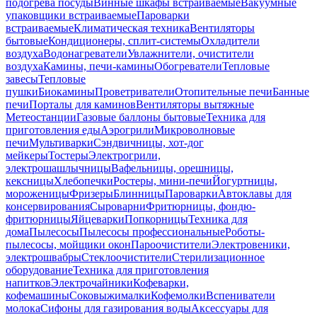
подогрева посуды
Винные шкафы встраиваемые
Вакуумные
упаковщики встраиваемые
Пароварки
встраиваемые
Климатическая техника
Вентиляторы
бытовые
Кондиционеры, сплит-системы
Охладители
воздуха
Водонагреватели
Увлажнители, очистители
воздуха
Камины, печи-камины
Обогреватели
Тепловые
завесы
Тепловые
пушки
Биокамины
Проветриватели
Отопительные печи
Банные
печи
Порталы для каминов
Вентиляторы вытяжные
Метеостанции
Газовые баллоны бытовые
Техника для
приготовления еды
Аэрогрили
Микроволновые
печи
Мультиварки
Сэндвичницы, хот-дог
мейкеры
Тостеры
Электрогрили,
электрошашлычницы
Вафельницы, орешницы,
кексницы
Хлебопечки
Ростеры, мини-печи
Йогуртницы,
мороженицы
Фризеры
Блинницы
Пароварки
Автоклавы для
консервирования
Сыроварни
Фритюрницы, фондю-
фритюрницы
Яйцеварки
Попкорницы
Техника для
дома
Пылесосы
Пылесосы профессиональные
Роботы-
пылесосы, мойщики окон
Пароочистители
Электровеники,
электрошвабры
Стеклоочистители
Стерилизационное
оборудование
Техника для приготовления
напитков
Электрочайники
Кофеварки,
кофемашины
Соковыжималки
Кофемолки
Вспениватели
молока
Сифоны для газирования воды
Аксессуары для