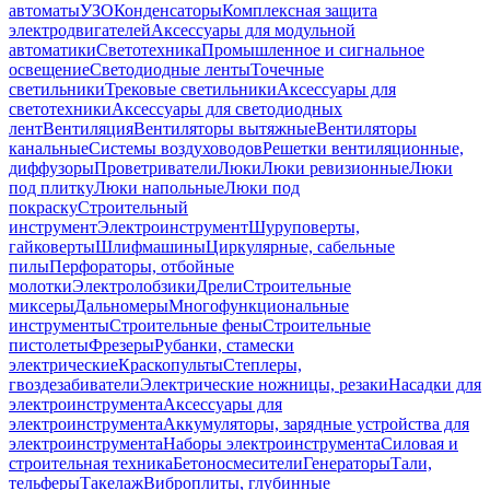
автоматы
УЗО
Конденсаторы
Комплексная защита
электродвигателей
Аксессуары для модульной
автоматики
Светотехника
Промышленное и сигнальное
освещение
Светодиодные ленты
Точечные
светильники
Трековые светильники
Аксессуары для
светотехники
Аксессуары для светодиодных
лент
Вентиляция
Вентиляторы вытяжные
Вентиляторы
канальные
Системы воздуховодов
Решетки вентиляционные,
диффузоры
Проветриватели
Люки
Люки ревизионные
Люки
под плитку
Люки напольные
Люки под
покраску
Строительный
инструмент
Электроинструмент
Шуруповерты,
гайковерты
Шлифмашины
Циркулярные, сабельные
пилы
Перфораторы, отбойные
молотки
Электролобзики
Дрели
Строительные
миксеры
Дальномеры
Многофункциональные
инструменты
Строительные фены
Строительные
пистолеты
Фрезеры
Рубанки, стамески
электрические
Краскопульты
Степлеры,
гвоздезабиватели
Электрические ножницы, резаки
Насадки для
электроинструмента
Аксессуары для
электроинструмента
Аккумуляторы, зарядные устройства для
электроинструмента
Наборы электроинструмента
Силовая и
строительная техника
Бетоносмесители
Генераторы
Тали,
тельферы
Такелаж
Виброплиты, глубинные