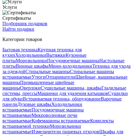
Услуги
Сертификаты
Подборщик подарков
Найти подарки
Категории товаров
Бытовая техника
Крупная техника для
кухни
Холодильники
Вытяжки
Кухонные
плиты
Морозильники
Посудомоечные машины
Настольные
плиты
Винные шкафы
Мини-холодильники
Техника для ухода
за одеждой
Стиральные машины
Стиральные машины
встраиваемые
Утюги
Отпариватели
Швейные, вышивальные
машины
Промышленные швейные
машины
Оверлоки
Сушильные машины, шкафы
Гладильные
системы, прессы
Машинки для удаления катышков
Сушилки
для обуви
Встраиваемая техника, оборудование
Варочные
панели
Духовые шкафы
Холодильники
встраиваемые
Посудомоечные машины
встраиваемые
Микроволновые печи
встраиваемые
Кофемашины встраиваемые
Комплекты
встраиваемой техники
Морозильники
встраиваемые
Измельчители пищевых отходов
Шкафы для