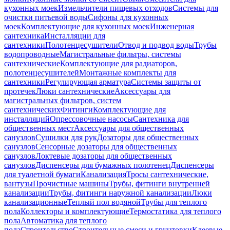
кухонных моек
Измельчители пищевых отходов
Системы для
очистки питьевой воды
Сифоны для кухонных
моек
Комплектующие для кухонных моек
Инженерная
сантехника
Инсталляции для
сантехники
Полотенцесушители
Отвод и подвод воды
Трубы
водопроводные
Магистральные фильтры, системы
сантехнические
Комплектующие для радиаторов,
полотенцесушителей
Монтажные комплекты для
сантехники
Регулирующая арматура
Системы защиты от
протечек
Люки сантехнические
Аксессуары для
магистральных фильтров, систем
сантехнических
Фитинги
Комплектующие для
инсталляций
Опрессовочные насосы
Сантехника для
общественных мест
Аксессуары для общественных
санузлов
Сушилки для рук
Дозаторы для общественных
санузлов
Сенсорные дозаторы для общественных
санузлов
Локтевые дозаторы для общественных
санузлов
Диспенсеры для бумажных полотенец
Диспенсеры
для туалетной бумаги
Канализация
Тросы сантехнические,
вантузы
Прочистные машины
Трубы, фитинги внутренней
канализации
Трубы, фитинги наружной канализации
Люки
канализационные
Теплый пол водяной
Трубы для теплого
пола
Коллекторы и комплектующие
Термостатика для теплого
пола
Автоматика для теплого
пола
Строительство
Строительные смеси и грунтовки
Клеевые