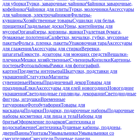
для уборки
Турки, заварочные чайники
Чайники заварочные,
кофейники
Чайники для плиты
Турки, молочники
Аксессуары
для чайников, электрочайников
Фильтры-
кувшины
Хозяйственные товары
Сушилки для белья,
прищепки
Гладильные доски
Урны, контейнеры для
мусора
Органайзеры, корзины, ящики
Туалетная бумага,
бумажные полотенца
Салфетки, мочалки, губки, мусорные
пакеты
Фольга, пленка, пакеты
Упаковочная тара
Аксессуары
для глажения
Аксессуары для стирки
Веревки,
шпагаты
Емкости, дозаторы для моющих средств
Вешалки-
плечики
Мешки хозяйственные
Сувениры
Копилки
Картины,
постеры
Фотоальбомы
Рамки для фотографий,
картин
Предметы интерьера
Шкатулки, подставки для
украшений
Статуэтки
Магниты
сувенирные
Иконы
Праздничный декор
Товары для
праздника
Елки
Аксессуары для елей новогодних
Новогодние
украшения
Светодиодные гирлянды, декорации
Светодиодные
фигуры, игрушки
Временные
татуировки
Фотобутафория
Товары для
маскарада
Подарки
Подарки, подарочные наборы
Подарочные
наборы косметики для лица и тела
Наборы для
бритья
Оформление подарков
Сантехника и
водоснабжение
Сантехника
Душевые кабины, поддоны,
двери
Ванны
Унитазы
Умывальники
Умывальники со
смесителями
Смесители
Душевые панели,