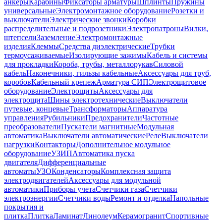
анкеры
Карабины
Фиксаторы арматуры
Шплинты
Пружины
универсальные
Электромонтажное оборудование
Розетки и
выключатели
Электрические звонки
Коробки
распределительные и подрозетники
Электропатроны
Вилки,
штепсели
Заземление
Электромонтажные
изделия
Клеммы
Средства диэлектрические
Трубки
термоусаживаемые
Изолирующие зажимы
Кабель и системы
для прокладки
Короба, трубы, металлорукав
Силовой
кабель
Наконечники, гильзы кабельные
Аксессуары для труб,
коробов
Кабельный крепеж
Арматура СИП
Электрощитовое
оборудование
Электрощиты
Аксессуары для
электрощита
Шины электротехнические
Выключатели
путевые, концевые
Трансформаторы
Аппаратура
управления
Рубильники
Предохранители
Частотные
преобразователи
Пускатели магнитные
Модульная
автоматика
Выключатели автоматические
Реле
Выключатели
нагрузки
Контакторы
Дополнительное модульное
оборудование
УЗИП
Автоматика пуска
двигателя
Дифференциальные
автоматы
УЗО
Конденсаторы
Комплексная защита
электродвигателей
Аксессуары для модульной
автоматики
Приборы учета
Счетчики газа
Счетчики
электроэнергии
Счетчики воды
Ремонт и отделка
Напольные
покрытия и
плитка
Плитка
Ламинат
Линолеум
Керамогранит
Спортивные