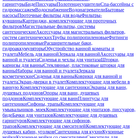
гарнитуры
Биде
Писсуары
Полотенцесушители
Спа-бассейны с
гидромассажем
Водоснабжение
Водонагреватели
Бытовые
насосы
Проточные фильтры для воды
Фильтры-
кувшины
Картриджи, комплектующие для проточных
фильтров
Магистральные фильтры, системы
сантехнические
Аксессуары для магистральных фильтров,
систем сантехнических
Трубы полипропиленовые
Фитинги
полипропиленовые
Расширительные баки,
гидроаккумуляторы
Обустройство ванной комнаты и
туалета
Мебель для ванной
Зеркала для ванной
Аксессуары для
ванной и туалета
Сиденья и чехлы для унитаза
Шторки,
карнизы для ванны
Стеклянные, пластиковые шторки для
ванны
Наборы для ванной и туалета
Зеркала
косметические
Сиденья для ванны
Коврики для ванной и
туалета
Экран-дверки в туалет
Комплектующие для мебели в
ванную
Комплектующие для сантехники
Экраны для ванн,
душевых поддонов
Опоры для ванн, душевых
поддонов
Комплектующие для ванн
Плинтусы для
сантехники
Сифоны, трапы
Комплектующие для
умывальников, моек
Комплектующие для унитазов, писсуаров,
биде
Бачки для унитазов
Комплектующие для душевых
гарнитуров
Комплектующие для сифонов,
трапов
Комплектующие для смесителей
Комплектующие для
душевых кабин, уголков
Сантехника для кухни
Кухонные
мойки
Кухонные мойки со смесителями
Смесители для