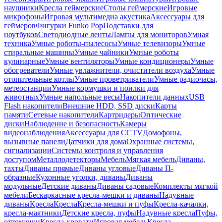
наушники
Кресла геймерские
Столы геймерские
Игровые
микрофоны
Игровая мультимедиа акустика
Аксессуары для
геймеров
Фигурки Funko Pop
Подставки для
ноутбуков
Светодиодные ленты
Лампы для мониторов
Умная
техника
Умные роботы-пылесосы
Умные телевизоры
Умные
стиральные машины
Умные чайники
Умные роботы
кулинарные
Умные вентиляторы
Умные кондиционеры
Умные
обогреватели
Умные увлажнители, очистители воздуха
Умные
отопительные котлы
Умные проветриватели
Умные радиочасы,
метеостанции
Умные кормушки и поилки для
животных
Умные напольные весы
Накопители данных
USB
Flash накопители
Внешние HDD, SSD диски
Карты
памяти
Сетевые накопители
Картридеры
Оптические
диски
Наблюдение и безопасность
Камеры
видеонаблюдения
Аксессуары для CCTV
Домофоны,
вызывные панели
Датчики для дома
Охранные системы,
сигнализации
Системы контроля и управления
доступом
Металлодетекторы
Мебель
Мягкая мебель
Диваны,
тахты
Диваны прямые
Диваны угловые
Диваны П-
образные
Кухонные уголки, диваны
Диваны
модульные
Детские диваны
Диваны садовые
Комплекты мягкой
мебели
Бескаркасные кресла-мешки и диваны
Надувные
диваны
Кресла
Кресла
Кресла-мешки и пуфы
Кресла-качалки,
кресла-маятники
Детские кресла, пуфы
Надувные кресла
Пуфы,
оттоманки
Кресла-кровати
Игровая мебель
Кресла