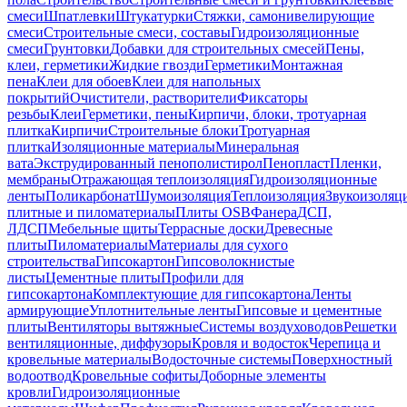
смеси
Шпатлевки
Штукатурки
Стяжки, самонивелирующие
смеси
Строительные смеси, составы
Гидроизоляционные
смеси
Грунтовки
Добавки для строительных смесей
Пены,
клеи, герметики
Жидкие гвозди
Герметики
Монтажная
пена
Клеи для обоев
Клеи для напольных
покрытий
Очистители, растворители
Фиксаторы
резьбы
Клеи
Герметики, пены
Кирпичи, блоки, тротуарная
плитка
Кирпичи
Строительные блоки
Тротуарная
плитка
Изоляционные материалы
Минеральная
вата
Экструдированный пенополистирол
Пенопласт
Пленки,
мембраны
Отражающая теплоизоляция
Гидроизоляционные
ленты
Поликарбонат
Шумоизоляция
Теплоизоляция
Звукоизоляц
плитные и пиломатериалы
Плиты OSB
Фанера
ДСП,
ЛДСП
Мебельные щиты
Террасные доски
Древесные
плиты
Пиломатериалы
Материалы для сухого
строительства
Гипсокартон
Гипсоволокнистые
листы
Цементные плиты
Профили для
гипсокартона
Комплектующие для гипсокартона
Ленты
армирующие
Уплотнительные ленты
Гипсовые и цементные
плиты
Вентиляторы вытяжные
Системы воздуховодов
Решетки
вентиляционные, диффузоры
Кровля и водосток
Черепица и
кровельные материалы
Водосточные системы
Поверхностный
водоотвод
Кровельные софиты
Доборные элементы
кровли
Гидроизоляционные