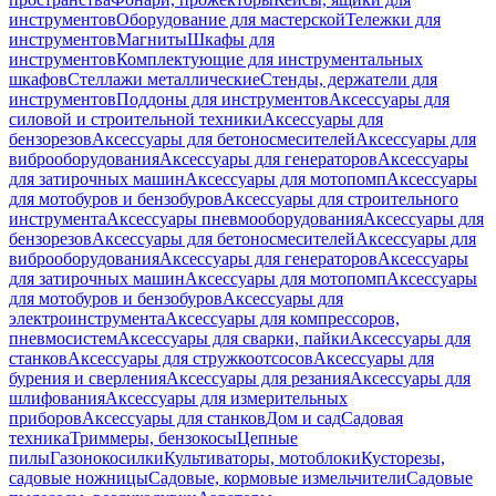
инструментов
Оборудование для мастерской
Тележки для
инструментов
Магниты
Шкафы для
инструментов
Комплектующие для инструментальных
шкафов
Стеллажи металлические
Стенды, держатели для
инструментов
Поддоны для инструментов
Аксессуары для
силовой и строительной техники
Аксессуары для
бензорезов
Аксессуары для бетоносмесителей
Аксессуары для
виброоборудования
Аксессуары для генераторов
Аксессуары
для затирочных машин
Аксессуары для мотопомп
Аксессуары
для мотобуров и бензобуров
Аксессуары для строительного
инструмента
Аксессуары пневмооборудования
Аксессуары для
бензорезов
Аксессуары для бетоносмесителей
Аксессуары для
виброоборудования
Аксессуары для генераторов
Аксессуары
для затирочных машин
Аксессуары для мотопомп
Аксессуары
для мотобуров и бензобуров
Аксессуары для
электроинструмента
Аксессуары для компрессоров,
пневмосистем
Аксессуары для сварки, пайки
Аксессуары для
станков
Аксессуары для стружкоотсосов
Аксессуары для
бурения и сверления
Аксессуары для резания
Аксессуары для
шлифования
Аксессуары для измерительных
приборов
Аксессуары для станков
Дом и сад
Садовая
техника
Триммеры, бензокосы
Цепные
пилы
Газонокосилки
Культиваторы, мотоблоки
Кусторезы,
садовые ножницы
Садовые, кормовые измельчители
Садовые