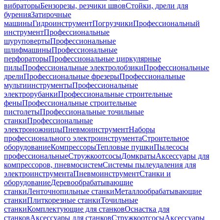
вибраторы
Бензорезы, резчики швов
Стойки, дрели для
бурения
Затирочные
машины
Гидроинструмент
Погрузчики
Профессиональный
инструмент
Профессиональные
шуруповерты
Профессиональные
шлифмашины
Профессиональные
перфораторы
Профессиональные циркулярные
пилы
Профессиональные электролобзики
Профессиональные
дрели
Профессиональные фрезеры
Профессиональные
мультиинструменты
Профессиональные
электрорубанки
Профессиональные строительные
фены
Профессиональные строительные
пистолеты
Профессиональные точильные
станки
Профессиональные
электроножницы
Пневмоинструмент
Наборы
профессионального электроинструмента
Строительное
оборудование
Компрессоры
Тепловые пушки
Пылесосы
профессиональные
Стружкоотсосы
Домкраты
Аксессуары для
компрессоров, пневмосистем
Системы пылеудаления для
электроинструмента
Пневмоинструмент
Станки и
оборудование
Деревообрабатывающие
станки
Ленточнопильные станки
Металлообрабатывающие
станки
Плиткорезные станки
Точильные
станки
Комплектующие для станков
Оснастка для
станков
Аксессуары для станков
Стружкоотсосы
Аксессуары