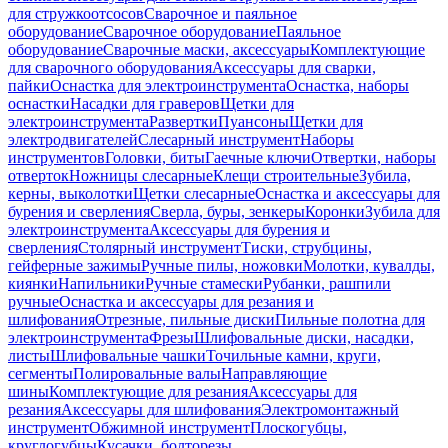
для стружкоотсосов
Сварочное и паяльное
оборудование
Сварочное оборудование
Паяльное
оборудование
Сварочные маски, аксессуары
Комплектующие
для сварочного оборудования
Аксессуары для сварки,
пайки
Оснастка для электроинструмента
Оснастка, наборы
оснастки
Насадки для граверов
Щетки для
электроинструмента
Развертки
Пуансоны
Щетки для
электродвигателей
Слесарный инструмент
Наборы
инструментов
Головки, биты
Гаечные ключи
Отвертки, наборы
отверток
Ножницы слесарные
Клещи строительные
Зубила,
керны, выколотки
Щетки слесарные
Оснастка и аксессуары для
бурения и сверления
Сверла, буры, зенкеры
Коронки
Зубила для
электроинструмента
Аксессуары для бурения и
сверления
Столярный инструмент
Тиски, струбцины,
гейферные зажимы
Ручные пилы, ножовки
Молотки, кувалды,
киянки
Напильники
Ручные стамески
Рубанки, рашпили
ручные
Оснастка и аксессуары для резания и
шлифования
Отрезные, пильные диски
Пильные полотна для
электроинструмента
Фрезы
Шлифовальные диски, насадки,
листы
Шлифовальные чашки
Точильные камни, круги,
сегменты
Полировальные валы
Направляющие
шины
Комплектующие для резания
Аксессуары для
резания
Аксессуары для шлифования
Электромонтажный
инструмент
Обжимной инструмент
Плоскогубцы,
круглогубцы
Кусачки, болторезы,