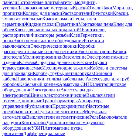
панели
Потолочные плиты
Багеты, молдинги,
уголки
Лакокрасочные материалы
Краски
Эмали
Лаки
Морилки,
пропитки
Колеры для краски
Растворители
Грунтовки
Краски,
эмали аэрозольные
Краски, эмали
Пены, клеи,
герметики
Жидкие гвозди
Герметики
Монтажная пена
Клеи для
обоев
Клеи для напольных покрытий
Очистители,
растворители
Фиксаторы резьбы
Клеи
Герметики,
пены
Электромонтажное оборудование
Розетки и
выключатели
Электрические звонки
Коробки
распределительные и подрозетники
Электропатроны
Вилки,
штепсели
Молниеприемники
Заземление
Электромонтажные
изделия
Клеммы
Средства диэлектрические
Трубки
термоусаживаемые
Изолирующие зажимы
Кабель и системы
для прокладки
Короба, трубы, металлорукав
Силовой
кабель
Наконечники, гильзы кабельные
Аксессуары для труб,
коробов
Кабельный крепеж
Арматура СИП
Электрощитовое
оборудование
Электрощиты
Аксессуары для
электрощита
Шины электротехнические
Выключатели
путевые, концевые
Трансформаторы
Аппаратура
управления
Рубильники
Предохранители
Частотные
преобразователи
Пускатели магнитные
Модульная
автоматика
Выключатели автоматические
Реле
Выключатели
нагрузки
Контакторы
Дополнительное модульное
оборудование
УЗИП
Автоматика пуска
двигателя
Дифференциальные