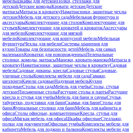
мебель
Шкафы для детской
Полки, стеллажи для
детской
Детские комоды
Кровати детские
Детские
матрасы
Матрасы в кроватку
Наматрасники, защитные чехлы
детские
Мебель для детского сада
Мебельная фурнитура и
аксессуары
Комплектующие для столов
Комплектующие для
стульев
Комплектующие для кроватей и кроваток
Аксессуары
для мебели
Комплектующие для мягкой
мебели
Комплектующие для корпусной мебели
Мебельная
фурнитура
Чехлы для мебели
Системы хранения для
кухни
Товары для безопасности детей
Мебель для самых
маленьких
Кроватки для новорожденных
Пеленальные
столики, комоды, матрасы
Манежи, кровати-манежи
Матрасы в
кроватку
Наматрасники, защитные чехлы в кроватку
Садовая
мебель
Садовые диваны, кресла
Садовые стулья
Садовые,
уличные столы
Комплекты мебели для сада
Гамаки,
шезлонги
Качели садовые
Надувная мебель
Кухни
походные
Столы для сада
Мебель для учебы
Столы, стулья
детские
Письменные столы
Растущие столы и парты
Растущие
кресла и стулья для учебы
Мебель для бани и сауны
Стулья,
табуретки, подставки для бани
Скамьи для бани
Столы для
бани
Журнальные столики для бани
Мебель для кабинета и
офиса
Столы офисные, компьютерные
Кресла, стулья для
офиса
Мягкая мебель для офиса
Шкафы офисные
Стеллажи,
полки для документов
Офисные тумбы
Комплекты мебели для
кабинета
Мебель для лоджии и балкона
Комплекты мебели для