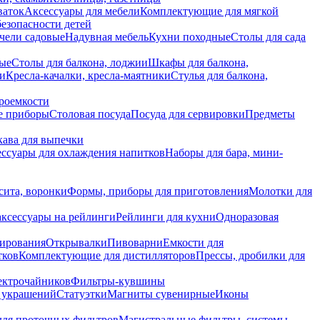
ваток
Аксессуары для мебели
Комплектующие для мягкой
безопасности детей
чели садовые
Надувная мебель
Кухни походные
Столы для сада
вые
Столы для балкона, лоджии
Шкафы для балкона,
ии
Кресла-качалки, кресла-маятники
Стулья для балкона,
роемкости
е приборы
Столовая посуда
Посуда для сервировки
Предметы
укава для выпечки
ссуары для охлаждения напитков
Наборы для бара, мини-
сита, воронки
Формы, приборы для приготовления
Молотки для
аксессуары на рейлинги
Рейлинги для кухни
Одноразовая
вирования
Открывалки
Пивоварни
Емкости для
тков
Комплектующие для дистилляторов
Прессы, дробилки для
лектрочайников
Фильтры-кувшины
я украшений
Статуэтки
Магниты сувенирные
Иконы
ля проточных фильтров
Магистральные фильтры, системы