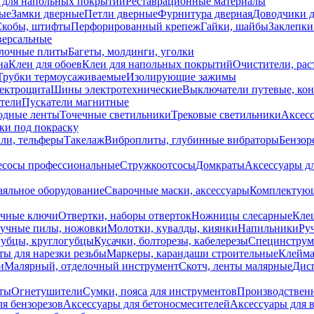
 для напольных покрытий
Реставрационные материалы
ые
Замки дверные
Петли дверные
Фурнитура дверная
Доводчики 
Скобы, штифты
Перфорированный крепеж
Гайки, шайбы
Заклепки
ерсальные
лочные плиты
Багеты, молдинги, уголки
на
Клеи для обоев
Клеи для напольных покрытий
Очистители, рас
Трубки термоусаживаемые
Изолирующие зажимы
лектрощита
Шины электротехнические
Выключатели путевые, ко
атели
Пускатели магнитные
одные ленты
Точечные светильники
Трековые светильники
Аксесс
и под покраску
ли, тельферы
Такелаж
Виброплиты, глубинные вибраторы
Бензор
сосы профессиональные
Стружкоотсосы
Домкраты
Аксессуары д
аяльное оборудование
Сварочные маски, аксессуары
Комплектующ
ечные ключи
Отвертки, наборы отверток
Ножницы слесарные
Кле
учные пилы, ножовки
Молотки, кувалды, киянки
Напильники
Ру
убцы, круглогубцы
Кусачки, болторезы, кабелерезы
Специнструм
ы для нарезки резьбы
Маркеры, карандаши строительные
Клейма
и
Малярный, отделочный инструмент
Скотч, ленты малярные
Дисп
иты
Огнетушители
Сумки, пояса для инструментов
Производствен
я бензорезов
Аксессуары для бетоносмесителей
Аксессуары для 