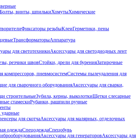
дверные
Болты, винты, шпильки
Хомуты
Химические
творители
Фиксаторы резьбы
Клеи
Герметики, пены
нцевые
Трансформаторы
Аппаратура
уары для светотехники
Аксессуары для светодиодных лент
езы, резчики швов
Стойки, дрели для бурения
Затирочные
ля компрессоров, пневмосистем
Системы пылеудаления для
ие для сварочного оборудования
Аксессуары для сварки,
щи строительные
Зубила, керны, выколотки
Щетки слесарные
чные стамески
Рубанки, рашпили ручные
енты
 ударные
енсеры для скотча
Аксессуары для малярных, отделочных
ная одежда
Спецодежда
Спецобувь
виброоборудования
Аксессуары для генераторов
Аксессуары для