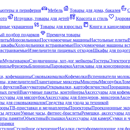
ьютеры и периферия
Мебель
Товары для дома, бакалея
С
мото
Игрушки, товары для детей
Красота и стиль
Здоров
рные украшения
Товары для взрослых
Книги и канцеляри
й подбор подарков
Премиум товары
плиты
Морозильники
Посудомоечные машины
Настольные плиты
 шкафы
Холодильники встраиваемые
Посудомоечные машины вс
встраиваемые
Измельчители пищевых отходов
Шкафы для подогр
чи
Мультиварки
Сэндвичницы, хот-дог мейкеры
Тостеры
Электрог
еницы
Фризеры
Блинницы
Пароварки
Автоклавы для консервиров
ки, кофемашины
Соковыжималки
Кофемолки
Вспениватели молок
ны, измельчители
Планетарные миксеры
Миксеры
Мясорубки
Лом
и фруктов
Вакууматоры
Открывалки, картофелечистки
Проращива
вых печей
Вакуумные пакеты, контейнеры
Аксессуары для кофе
ессуары для мясорубок
Аксессуары для блендеров, миксеров
Аксе
ры для соковыжималок
Средства для ухода за техникой
зоры
ТВ-приставки и медиаплееры
Проекторы
Проекционные эк
сы детские
Умные часы, фитнес-браслеты
Ремешки, аксессуары дл
рты памяти
Объективы
Вспышки
Аксессуары для камер
Сумки и ч
орамки
студии
Студийное освещение
Насадки светоформирующие для фо