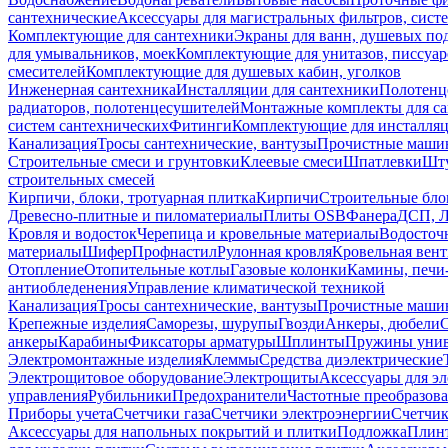
сантехнические
Аксессуары для магистральных фильтров, сист
Комплектующие для сантехники
Экраны для ванн, душевых по
для умывальников, моек
Комплектующие для унитазов, писсуар
смесителей
Комплектующие для душевых кабин, уголков
Инженерная сантехника
Инсталляции для сантехники
Полотенц
радиаторов, полотенцесушителей
Монтажные комплекты для с
систем сантехнических
Фитинги
Комплектующие для инсталля
Канализация
Тросы сантехнические, вантузы
Прочистные маши
Строительные смеси и грунтовки
Клеевые смеси
Шпатлевки
Шту
строительных смесей
Кирпичи, блоки, тротуарная плитка
Кирпичи
Строительные бло
Древесно-плитные и пиломатериалы
Плиты OSB
Фанера
ДСП, 
Кровля и водосток
Черепица и кровельные материалы
Водосточ
материалы
Шифер
Профнастил
Рулонная кровля
Кровельная вен
Отопление
Отопительные котлы
Газовые колонки
Камины, печи
антиобледенения
Управление климатической техникой
Канализация
Тросы сантехнические, вантузы
Прочистные маши
Крепежные изделия
Саморезы, шурупы
Гвозди
Анкеры, дюбели
анкеры
Карабины
Фиксаторы арматуры
Шплинты
Пружины унив
Электромонтажные изделия
Клеммы
Средства диэлектрические
Электрощитовое оборудование
Электрощиты
Аксессуары для э
управления
Рубильники
Предохранители
Частотные преобразов
Приборы учета
Счетчики газа
Счетчики электроэнергии
Счетчи
Аксессуары для напольных покрытий и плитки
Подложка
Плинт