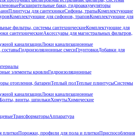
иленовые
Расширительные баки, гидроаккумуляторы
ванн
Плинтусы для сантехники
Сифоны, трапы
Комплектующие
уров
Комплектующие для сифонов, трапов
Комплектующие для
ьные фильтры, системы сантехнические
Комплектующие для
юки сантехнические
Аксессуары для магистральных фильтров,
ружной канализации
Люки канализационные
 составы
Гидроизоляционные смеси
Грунтовки
Добавки для
атериалы
рные элементы кровли
Гидроизоляционные
оры отопления, батареи
Теплый пол
Теплые плинтусы
Системы
ружной канализации
Люки канализационные
Болты, винты, шпильки
Хомуты
Химические
нцевые
Трансформаторы
Аппаратура
я плитки
Порожки, профили для пола и плитки
Приспособления