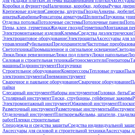
для укладки плитки
Системы выравнивания плитки
Аксессуары
Коробки и фурнитура
Наличники, коробки, доборы
Ручки дверн
Крепежные изделия
Саморезы, шурупы
Гвозди
Анкеры, дюбели
анкеры
Карабины
Фиксаторы арматуры
Шплинты
Пружины унив
Отделка потолка
Потолочные системы
Потолочные панели
Пото
Пены, клеи, герметики
Жидкие гвозди
Герметики
Монтажная пе
Электромонтажные изделия
Клеммы
Средства диэлектрические
Электрощитовое оборудование
Электрощиты
Аксессуары для э
управления
Рубильники
Предохранители
Частотные преобразов
Светотехника
Промышленное и сигнальное освещение
Светоди
Люки
Люки ревизионные
Люки под плитку
Люки напольные
Люк
Силовая и строительная техника
Бетоносмесители
Генераторы
Та
машины
Гидроинструмент
Погрузчики
Строительное оборудование
Компрессоры
Тепловые пушки
Пыле
электроинструмента
Пневмоинструмент
Сварочное и паяльное оборудование
Сварочное оборудование
П
пайки
Слесарный инструмент
Наборы инструментов
Головки, биты
Га
Столярный инструмент
Тиски, струбцины, гейферные зажимы
Р
Электромонтажный инструмент
Обжимной инструмент
Плоског
Разметочный инструмент
Разметочные инструменты
Инструмент
Отделочный инструмент
Плиткорезы
Кельмы, шпатели, гладилк
работ
Пленки строительные
Спецодежда и средства защиты
Средства индивидуальной защ
Аксессуары для силовой и строительной техники
Аксессуары дл