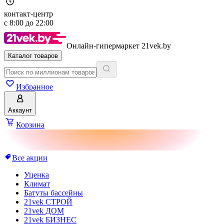
контакт-центр
с
8:00
до
22:00
Онлайн-гипермаркет 21vek.by
Каталог товаров
Избранное
Аккаунт
Корзина
Все акции
Уценка
Климат
Батуты бассейны
21vek СТРОЙ
21vek ДОМ
21vek БИЗНЕС