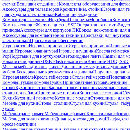
съемки
Вспышки студийные
Комплекты оборудования для фото
Аксессуары для телевизоров
Кронштейны, стойки
Кабели для т
для ухода за электроникой
Кабели, переходники
Компьютерная техника
Ноутбуки
Планшеты
Моноблоки
Компью
Комплектующие
Жесткие диски, SSD
Оперативная память
Видео
приводы
Аксессуары для корпусов ПК
Боксы, док-станции для 
Аксессуары для компьютерной техники
Подставки для ноутбук
электроникой
Программное обеспечение
Игровая зона
Игровые приставки
Игры для приставок
Игровые 
мыши
Игровые клавиатуры
Игровые наушники
Кресла геймерск
Pop
Подставки для ноутбуков
Светодиодные ленты
Лампы для м
Накопители данных
USB Flash накопители
Внешние HDD, SSD 
Мягкая мебель
Диваны, тахты
Диваны прямые
Диваны угловые
Д
мебели
Бескаркасные кресла-мешки и диваны
Надувные диваны
Игровая мебель
Кресла геймерские
Столы геймерские
Подставки
Комоды, тумбы
Комоды
Тумбы
Прикроватные тумбы
Обувницы, 
Столы
Кухонные столы
Барные столы
Столы письменные, комп
столики для бани
Приставные столики
Консольные столики
Обе
Кухня
Кухонный гарнитур
Кухонные модули
Столешницы для к
Мебель для кухни
Столы, столики
Стулья для кухни
Стулья, таб
кухни
Мебель-трансформер
Мебель-трансформер
Кровати-трансформе
Мебель для жилых комнат
Диваны, кресла для дома
Шкафы, стен
кресла-маятники
Мебель для прихожей
Секции, тумбы в прихожую
Полки и сист