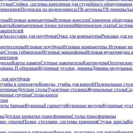
студии
Стойки, системы крепления для студийного оборудования
елевизоров
Подписки на видеосервисы
ТВ-антенны
ТВ-тюнеры
Ак
теры
Игровые компьютеры
Игровые консоли
Серверное оборудов
карты
Компьютерные блоки питания
Материнские платы
Системы
накопителей
ов
Аксессуары для ноутбуков
Очки для компьютера
Рюкзаки для но
контроллеры
Игровые ноутбуки
Игровые компьютеры
Игровые ви
ие
Столы геймерские
Игровые микрофоны
Игровая мультимедиа 
ониторов
диски
Карты памяти
Сетевые накопители
Картридеры
Оптические
иваны П-образные
Кухонные уголки, диваны
Диваны модульные
 для ноутбуков
тумбы в прихожую
Комоды, тумбы для ванной
Пеленальные стол
ьютерные
Детские столы
Туалетные столики
Журнальные столы
Са
денные группы
Столы-книги
ухни
уреты барные
Кухонный гарнитур
Кухонные модули
Кухонные угол
ры
Детские кроватки-трансформеры
Столы-трансформеры
ки, секции
Полки, стеллажи, системы хранения
Стулья, кресла
Ко
емы хранения в прихожую
Вешалки, подставки для зонтов
Банкет