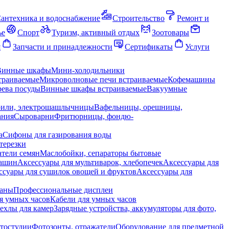
антехника и водоснабжение
Строительство
Ремонт и
ье
Спорт
Туризм, активный отдых
Зоотовары
я
Запчасти и принадлежности
Сертификаты
Услуги
Винные шкафы
Мини-холодильники
траиваемые
Микроволновые печи встраиваемые
Кофемашины
ева посуды
Винные шкафы встраиваемые
Вакуумные
рили, электрошашлычницы
Вафельницы, орешницы,
ания
Сыроварни
Фритюрницы, фондю-
а
Сифоны для газирования воды
терезки
тели семян
Маслобойки, сепараторы бытовые
машин
Аксессуары для мультиварок, хлебопечек
Аксессуары для
ссуары для сушилок овощей и фруктов
Аксессуары для
раны
Профессиональные дисплеи
я умных часов
Кабели для умных часов
ехлы для камер
Зарядные устройства, аккумуляторы для фото,
тостудии
Фотозонты, отражатели
Оборудование для предметной