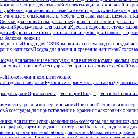
Комплектующие для стульев
Комплектующие для кроватей и кро
итура
Чехлы для мебели
Системы хранения для кухни
Товары для 
, уличные столы
Комплекты мебели для сада
Гамаки, шезлонги
Ка
Скамьи для бани
Столы для бани
Журнальные столики для бани
лоджии
Кресла-мешки для балкона
Кресла подвесные, стулья садо
оджии
Журнальные столы, столы-книги
Тумбы для балкона, лодж
я балкона, лоджии
ши, казаны
Посуда для СВЧ
Крышки и аксессуары для посуды
Гаст
орячих напитков
Посуда для подачи и хранения напитков
Столовы
Посуда для запекания
Аксессуары для выпечки
Бумага, фольга, р
хранения напитков
Аксессуары для приготовления коктейлей
Аксе
ожей
Ножеточки и комплектующие
ки
Разделочные доски
Кухонные термометры, таймеры
Дуршлаги, 
ры для кухни
Органайзеры для специй
Посуда для ланча
Полки и 
ия
Аксессуары для консервирования
Приспособления для консер
ков
Аксессуары для приготовления и хранения алкогольных напи
йники для плиты
Турки, молочники
Аксессуары для чайников, э
отографий, картин
Предметы интерьера
Шкатулки, подставки дл
етики для лица и тела
Наборы для бритья
Оформление подарков
льтры для воды
Фильтры-кувшины
Картриджи, комплектующие д