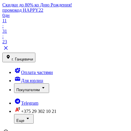
Скидки до 80% ко Дню Рождения!
промокод HAPPY22
0
дн
11
:
31
:
23
г. Ганцевичи
Оплата частями
Для юрлиц
Покупателям
Telegram
+375 29
302 10 21
Еще