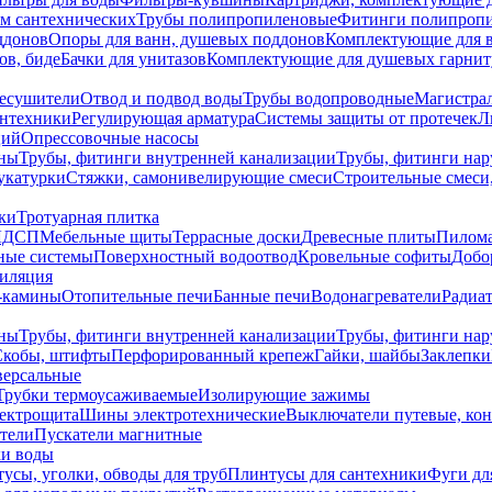
ем сантехнических
Трубы полипропиленовые
Фитинги полипроп
ддонов
Опоры для ванн, душевых поддонов
Комплектующие для 
ов, биде
Бачки для унитазов
Комплектующие для душевых гарнит
есушители
Отвод и подвод воды
Трубы водопроводные
Магистрал
антехники
Регулирующая арматура
Системы защиты от протечек
Л
ций
Опрессовочные насосы
ны
Трубы, фитинги внутренней канализации
Трубы, фитинги на
катурки
Стяжки, самонивелирующие смеси
Строительные смеси,
ки
Тротуарная плитка
ЛДСП
Мебельные щиты
Террасные доски
Древесные плиты
Пилом
ные системы
Поверхностный водоотвод
Кровельные софиты
Добо
тиляция
-камины
Отопительные печи
Банные печи
Водонагреватели
Радиат
ны
Трубы, фитинги внутренней канализации
Трубы, фитинги на
Скобы, штифты
Перфорированный крепеж
Гайки, шайбы
Заклепки
ерсальные
Трубки термоусаживаемые
Изолирующие зажимы
лектрощита
Шины электротехнические
Выключатели путевые, ко
атели
Пускатели магнитные
ки воды
усы, уголки, обводы для труб
Плинтусы для сантехники
Фуги дл