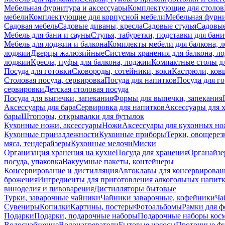
Мебельная фурнитура и аксессуары
Комплектующие для столов
мебели
Комплектующие для корпусной мебели
Мебельная фурн
Садовая мебель
Садовые диваны, кресла
Садовые стулья
Садовые
Мебель для бани и сауны
Стулья, табуретки, подставки для бани
Мебель для лоджии и балкона
Комплекты мебели для балкона, 
лоджии
Дверцы жалюзийные
Системы хранения для балкона, л
лоджии
Кресла, пуфы для балкона, лоджии
Компактные столы дл
Посуда для готовки
Сковороды, сотейники, воки
Кастрюли, ков
Столовая посуда, сервировка
Посуда для напитков
Посуда для г
сервировки
Детская столовая посуда
Посуда для выпечки, запекания
Формы для выпечки, запекания
Аксессуары для бара
Сервировка для напитков
Аксессуары для 
бары
Штопоры, открывалки для бутылок
Кухонные ножи, аксессуары
Ножи
Аксессуары для кухонных н
Кухонные принадлежности
Кухонные приборы
Терки, овощерез
мяса, тендерайзеры
Кухонные мелочи
Миски
Организация хранения на кухне
Посуда для хранения
Органайзе
посуда, упаковка
Вакуумные пакеты, контейнеры
Консервирование и дистилляция
Автоклавы для консервирован
брожения
Ингредиенты для приготовления алкогольных напит
виноделия и пивоварения
Дистилляторы бытовые
Турки, заварочные чайники
Чайники заварочные, кофейники
Ча
Сувениры
Копилки
Картины, постеры
Фотоальбомы
Рамки для ф
Подарки
Подарки, подарочные наборы
Подарочные наборы косм
Водоснабжение
Водонагреватели
Бытовые насосы
Проточные фи