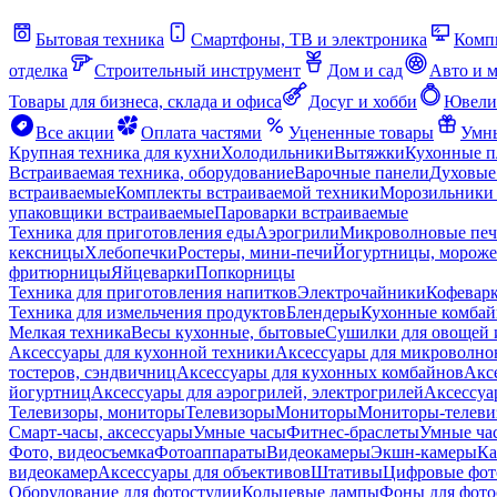
Бытовая техника
Смартфоны, ТВ и электроника
Комп
отделка
Строительный инструмент
Дом и сад
Авто и 
Товары для бизнеса, склада и офиса
Досуг и хобби
Ювели
Все акции
Оплата частями
Уцененные товары
Умны
Крупная техника для кухни
Холодильники
Вытяжки
Кухонные 
Встраиваемая техника, оборудование
Варочные панели
Духовые
встраиваемые
Комплекты встраиваемой техники
Морозильники 
упаковщики встраиваемые
Пароварки встраиваемые
Техника для приготовления еды
Аэрогрили
Микроволновые пе
кексницы
Хлебопечки
Ростеры, мини-печи
Йогуртницы, морож
фритюрницы
Яйцеварки
Попкорницы
Техника для приготовления напитков
Электрочайники
Кофевар
Техника для измельчения продуктов
Блендеры
Кухонные комбай
Мелкая техника
Весы кухонные, бытовые
Сушилки для овощей 
Аксессуары для кухонной техники
Аксессуары для микроволно
тостеров, сэндвичниц
Аксессуары для кухонных комбайнов
Акс
йогуртниц
Аксессуары для аэрогрилей, электрогрилей
Аксессуа
Телевизоры, мониторы
Телевизоры
Мониторы
Мониторы-телеви
Смарт-часы, аксессуары
Умные часы
Фитнес-браслеты
Умные ча
Фото, видеосъемка
Фотоаппараты
Видеокамеры
Экшн-камеры
Ка
видеокамер
Аксессуары для объективов
Штативы
Цифровые фот
Оборудование для фотостудии
Кольцевые лампы
Фоны для фото