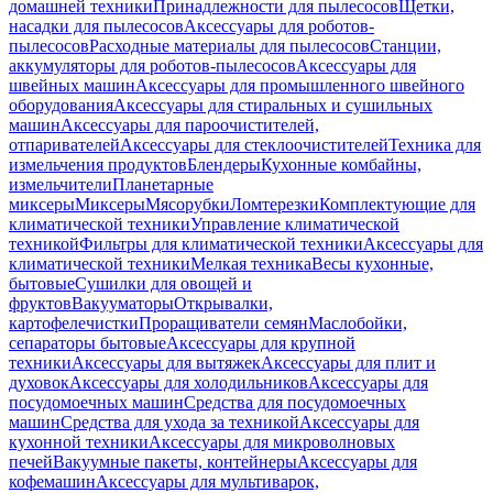
домашней техники
Принадлежности для пылесосов
Щетки,
насадки для пылесосов
Аксессуары для роботов-
пылесосов
Расходные материалы для пылесосов
Станции,
аккумуляторы для роботов-пылесосов
Аксессуары для
швейных машин
Аксессуары для промышленного швейного
оборудования
Аксессуары для стиральных и сушильных
машин
Аксессуары для пароочистителей,
отпаривателей
Аксессуары для стеклоочистителей
Техника для
измельчения продуктов
Блендеры
Кухонные комбайны,
измельчители
Планетарные
миксеры
Миксеры
Мясорубки
Ломтерезки
Комплектующие для
климатической техники
Управление климатической
техникой
Фильтры для климатической техники
Аксессуары для
климатической техники
Мелкая техника
Весы кухонные,
бытовые
Сушилки для овощей и
фруктов
Вакууматоры
Открывалки,
картофелечистки
Проращиватели семян
Маслобойки,
сепараторы бытовые
Аксессуары для крупной
техники
Аксессуары для вытяжек
Аксессуары для плит и
духовок
Аксессуары для холодильников
Аксессуары для
посудомоечных машин
Средства для посудомоечных
машин
Средства для ухода за техникой
Аксессуары для
кухонной техники
Аксессуары для микроволновых
печей
Вакуумные пакеты, контейнеры
Аксессуары для
кофемашин
Аксессуары для мультиварок,