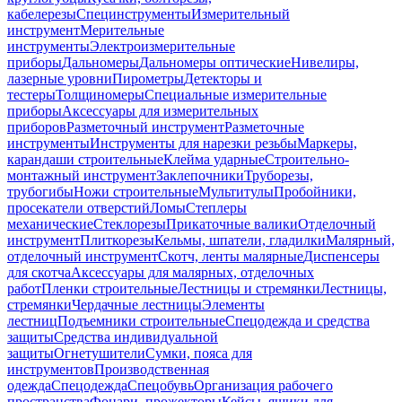
кабелерезы
Специнструменты
Измерительный
инструмент
Мерительные
инструменты
Электроизмерительные
приборы
Дальномеры
Дальномеры оптические
Нивелиры,
лазерные уровни
Пирометры
Детекторы и
тестеры
Толщиномеры
Специальные измерительные
приборы
Аксессуары для измерительных
приборов
Разметочный инструмент
Разметочные
инструменты
Инструменты для нарезки резьбы
Маркеры,
карандаши строительные
Клейма ударные
Строительно-
монтажный инструмент
Заклепочники
Труборезы,
трубогибы
Ножи строительные
Мультитулы
Пробойники,
просекатели отверстий
Ломы
Степлеры
механические
Стеклорезы
Прикаточные валики
Отделочный
инструмент
Плиткорезы
Кельмы, шпатели, гладилки
Малярный,
отделочный инструмент
Скотч, ленты малярные
Диспенсеры
для скотча
Аксессуары для малярных, отделочных
работ
Пленки строительные
Лестницы и стремянки
Лестницы,
стремянки
Чердачные лестницы
Элементы
лестниц
Подъемники строительные
Спецодежда и средства
защиты
Средства индивидуальной
защиты
Огнетушители
Сумки, пояса для
инструментов
Производственная
одежда
Спецодежда
Спецобувь
Организация рабочего
пространства
Фонари, прожекторы
Кейсы, ящики для