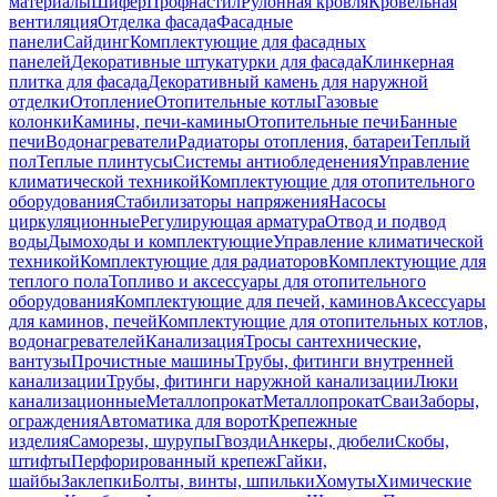
материалы
Шифер
Профнастил
Рулонная кровля
Кровельная
вентиляция
Отделка фасада
Фасадные
панели
Сайдинг
Комплектующие для фасадных
панелей
Декоративные штукатурки для фасада
Клинкерная
плитка для фасада
Декоративный камень для наружной
отделки
Отопление
Отопительные котлы
Газовые
колонки
Камины, печи-камины
Отопительные печи
Банные
печи
Водонагреватели
Радиаторы отопления, батареи
Теплый
пол
Теплые плинтусы
Системы антиобледенения
Управление
климатической техникой
Комплектующие для отопительного
оборудования
Стабилизаторы напряжения
Насосы
циркуляционные
Регулирующая арматура
Отвод и подвод
воды
Дымоходы и комплектующие
Управление климатической
техникой
Комплектующие для радиаторов
Комплектующие для
теплого пола
Топливо и аксессуары для отопительного
оборудования
Комплектующие для печей, каминов
Аксессуары
для каминов, печей
Комплектующие для отопительных котлов,
водонагревателей
Канализация
Тросы сантехнические,
вантузы
Прочистные машины
Трубы, фитинги внутренней
канализации
Трубы, фитинги наружной канализации
Люки
канализационные
Металлопрокат
Металлопрокат
Сваи
Заборы,
ограждения
Автоматика для ворот
Крепежные
изделия
Саморезы, шурупы
Гвозди
Анкеры, дюбели
Скобы,
штифты
Перфорированный крепеж
Гайки,
шайбы
Заклепки
Болты, винты, шпильки
Хомуты
Химические