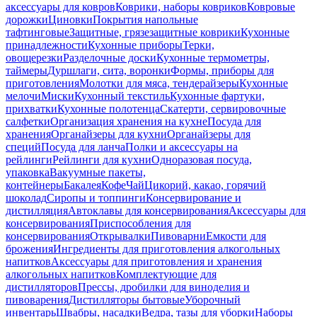
аксессуары для ковров
Коврики, наборы ковриков
Ковровые
дорожки
Циновки
Покрытия напольные
тафтинговые
Защитные, грязезащитные коврики
Кухонные
принадлежности
Кухонные приборы
Терки,
овощерезки
Разделочные доски
Кухонные термометры,
таймеры
Дуршлаги, сита, воронки
Формы, приборы для
приготовления
Молотки для мяса, тендерайзеры
Кухонные
мелочи
Миски
Кухонный текстиль
Кухонные фартуки,
прихватки
Кухонные полотенца
Скатерти, сервировочные
салфетки
Организация хранения на кухне
Посуда для
хранения
Органайзеры для кухни
Органайзеры для
специй
Посуда для ланча
Полки и аксессуары на
рейлинги
Рейлинги для кухни
Одноразовая посуда,
упаковка
Вакуумные пакеты,
контейнеры
Бакалея
Кофе
Чай
Цикорий, какао, горячий
шоколад
Сиропы и топпинги
Консервирование и
дистилляция
Автоклавы для консервирования
Аксессуары для
консервирования
Приспособления для
консервирования
Открывалки
Пивоварни
Емкости для
брожения
Ингредиенты для приготовления алкогольных
напитков
Аксессуары для приготовления и хранения
алкогольных напитков
Комплектующие для
дистилляторов
Прессы, дробилки для виноделия и
пивоварения
Дистилляторы бытовые
Уборочный
инвентарь
Швабры, насадки
Ведра, тазы для уборки
Наборы