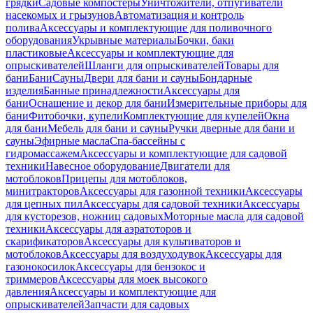
грядки
Садовые компостеры
Уничтожители, отпугиватели
насекомых и грызунов
Автоматизация и контроль
полива
Аксессуары и комплектующие для поливочного
оборудования
Укрывные материалы
Бочки, баки
пластиковые
Аксессуары и комплектующие для
опрыскивателей
Шланги для опрыскивателей
Товары для
бани
Бани
Сауны
Двери для бани и сауны
Бондарные
изделия
Банные принадлежности
Аксессуары для
бани
Оснащение и декор для бани
Измерительные приборы для
бани
Фитобочки, купели
Комплектующие для купелей
Окна
для бани
Мебель для бани и сауны
Ручки дверные для бани и
сауны
Эфирные масла
Спа-бассейны с
гидромассажем
Аксессуары и комплектующие для садовой
техники
Навесное оборудование
Двигатели для
мотоблоков
Прицепы для мотоблоков,
минитракторов
Аксессуары для газонной техники
Аксессуары
для цепных пил
Аксессуары для садовой техники
Аксессуары
для кусторезов, ножниц садовых
Моторные масла для садовой
техники
Аксессуары для аэратоторов и
скарификаторов
Аксессуары для культиваторов и
мотоблоков
Аксессуары для воздуходувок
Аксессуары для
газонокосилок
Аксессуары для бензокос и
триммеров
Аксессуары для моек высокого
давления
Аксессуары и комплектующие для
опрыскивателей
Запчасти для садовых