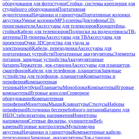
оборудования для фотостудии
Стойки, системы крепления для
студийного оборудования
Портативная
аудиотехника
Наушники и гарнитуры
Портативные колонки,
акустика
Умные колонки
MP3-плееры
Диктофоны
CD-
проигрыватели
Аксессуары для телевизоров
Кронштейны,
стойки
Кабели для телевизоров
Подписки на видеосервисы
ТВ-
антенны
ТВ-тюнеры
Аксессуары для ТВ
Аксессуары для
проектора
Очки 3D
Средства для ухода за
электроникой
Кабели, переходники
Аксессуары для
портативных устройств
Портативные аккумуляторы
Элементы
питания, зарядные устройства
Аккумуляторные
батареи
Держатели, док-станции
Аксессуары для планшетов,
смартфонов
Кабели для телефонов, планшетов
Зарядные
устройства для телефонов, планшетов
Компьютеры и
периферия
Компьютерная
техника
Ноутбуки
Планшеты
Моноблоки
Компьютеры
Игровые
компьютеры
Игровые консоли
Серверное
оборудование
Компьютерная
периферия
Мониторы
Мыши
Клавиатуры
Стилусы
Наборы
периферии
Источники бесперебойного питания
Батареи для
ИБП
Стабилизаторы напряжения
Инверторы
напряжения
Сетевые фильтры, удлинители
Веб-
камеры
Игровые контроллеры
Мультимедиа
акустика
Наушники и гарнитуры
Компьютерные кабели,
переходники
Зарядные, аккумуляторы
Док-станции,