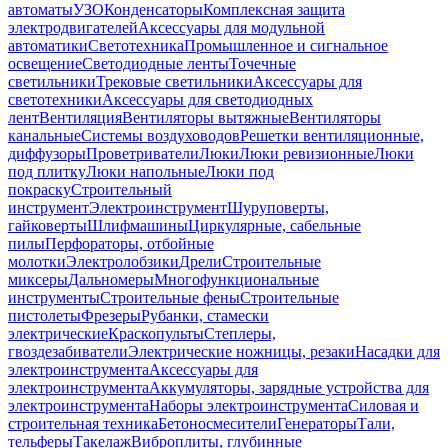
автоматы
УЗО
Конденсаторы
Комплексная защита
электродвигателей
Аксессуары для модульной
автоматики
Светотехника
Промышленное и сигнальное
освещение
Светодиодные ленты
Точечные
светильники
Трековые светильники
Аксессуары для
светотехники
Аксессуары для светодиодных
лент
Вентиляция
Вентиляторы вытяжные
Вентиляторы
канальные
Системы воздуховодов
Решетки вентиляционные,
диффузоры
Проветриватели
Люки
Люки ревизионные
Люки
под плитку
Люки напольные
Люки под
покраску
Строительный
инструмент
Электроинструмент
Шуруповерты,
гайковерты
Шлифмашины
Циркулярные, сабельные
пилы
Перфораторы, отбойные
молотки
Электролобзики
Дрели
Строительные
миксеры
Дальномеры
Многофункциональные
инструменты
Строительные фены
Строительные
пистолеты
Фрезеры
Рубанки, стамески
электрические
Краскопульты
Степлеры,
гвоздезабиватели
Электрические ножницы, резаки
Насадки для
электроинструмента
Аксессуары для
электроинструмента
Аккумуляторы, зарядные устройства для
электроинструмента
Наборы электроинструмента
Силовая и
строительная техника
Бетоносмесители
Генераторы
Тали,
тельферы
Такелаж
Виброплиты, глубинные