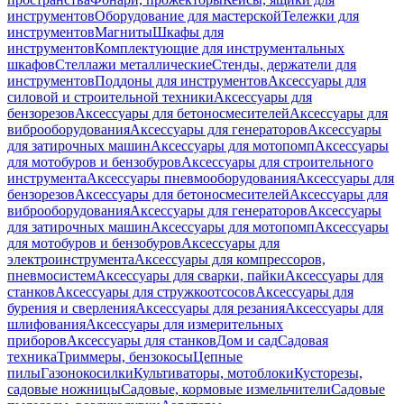
инструментов
Оборудование для мастерской
Тележки для
инструментов
Магниты
Шкафы для
инструментов
Комплектующие для инструментальных
шкафов
Стеллажи металлические
Стенды, держатели для
инструментов
Поддоны для инструментов
Аксессуары для
силовой и строительной техники
Аксессуары для
бензорезов
Аксессуары для бетоносмесителей
Аксессуары для
виброоборудования
Аксессуары для генераторов
Аксессуары
для затирочных машин
Аксессуары для мотопомп
Аксессуары
для мотобуров и бензобуров
Аксессуары для строительного
инструмента
Аксессуары пневмооборудования
Аксессуары для
бензорезов
Аксессуары для бетоносмесителей
Аксессуары для
виброоборудования
Аксессуары для генераторов
Аксессуары
для затирочных машин
Аксессуары для мотопомп
Аксессуары
для мотобуров и бензобуров
Аксессуары для
электроинструмента
Аксессуары для компрессоров,
пневмосистем
Аксессуары для сварки, пайки
Аксессуары для
станков
Аксессуары для стружкоотсосов
Аксессуары для
бурения и сверления
Аксессуары для резания
Аксессуары для
шлифования
Аксессуары для измерительных
приборов
Аксессуары для станков
Дом и сад
Садовая
техника
Триммеры, бензокосы
Цепные
пилы
Газонокосилки
Культиваторы, мотоблоки
Кусторезы,
садовые ножницы
Садовые, кормовые измельчители
Садовые