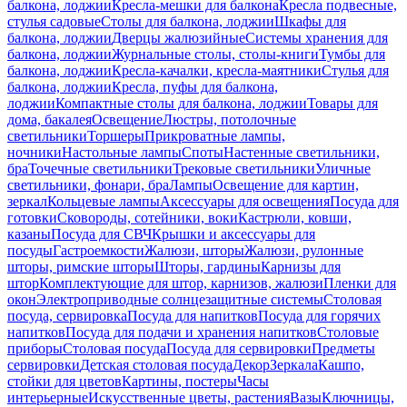
балкона, лоджии
Кресла-мешки для балкона
Кресла подвесные,
стулья садовые
Столы для балкона, лоджии
Шкафы для
балкона, лоджии
Дверцы жалюзийные
Системы хранения для
балкона, лоджии
Журнальные столы, столы-книги
Тумбы для
балкона, лоджии
Кресла-качалки, кресла-маятники
Стулья для
балкона, лоджии
Кресла, пуфы для балкона,
лоджии
Компактные столы для балкона, лоджии
Товары для
дома, бакалея
Освещение
Люстры, потолочные
светильники
Торшеры
Прикроватные лампы,
ночники
Настольные лампы
Споты
Настенные светильники,
бра
Точечные светильники
Трековые светильники
Уличные
светильники, фонари, бра
Лампы
Освещение для картин,
зеркал
Кольцевые лампы
Аксессуары для освещения
Посуда для
готовки
Сковороды, сотейники, воки
Кастрюли, ковши,
казаны
Посуда для СВЧ
Крышки и аксессуары для
посуды
Гастроемкости
Жалюзи, шторы
Жалюзи, рулонные
шторы, римские шторы
Шторы, гардины
Карнизы для
штор
Комплектующие для штор, карнизов, жалюзи
Пленки для
окон
Электроприводные солнцезащитные системы
Столовая
посуда, сервировка
Посуда для напитков
Посуда для горячих
напитков
Посуда для подачи и хранения напитков
Столовые
приборы
Столовая посуда
Посуда для сервировки
Предметы
сервировки
Детская столовая посуда
Декор
Зеркала
Кашпо,
стойки для цветов
Картины, постеры
Часы
интерьерные
Искусственные цветы, растения
Вазы
Ключницы,