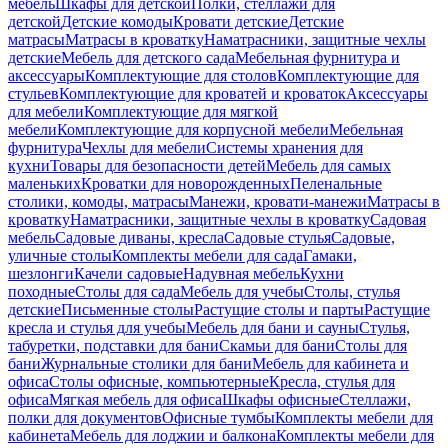
мебель
Шкафы для детской
Полки, стеллажи для
детской
Детские комоды
Кровати детские
Детские
матрасы
Матрасы в кроватку
Наматрасники, защитные чехлы
детские
Мебель для детского сада
Мебельная фурнитура и
аксессуары
Комплектующие для столов
Комплектующие для
стульев
Комплектующие для кроватей и кроваток
Аксессуары
для мебели
Комплектующие для мягкой
мебели
Комплектующие для корпусной мебели
Мебельная
фурнитура
Чехлы для мебели
Системы хранения для
кухни
Товары для безопасности детей
Мебель для самых
маленьких
Кроватки для новорожденных
Пеленальные
столики, комоды, матрасы
Манежи, кровати-манежи
Матрасы в
кроватку
Наматрасники, защитные чехлы в кроватку
Садовая
мебель
Садовые диваны, кресла
Садовые стулья
Садовые,
уличные столы
Комплекты мебели для сада
Гамаки,
шезлонги
Качели садовые
Надувная мебель
Кухни
походные
Столы для сада
Мебель для учебы
Столы, стулья
детские
Письменные столы
Растущие столы и парты
Растущие
кресла и стулья для учебы
Мебель для бани и сауны
Стулья,
табуретки, подставки для бани
Скамьи для бани
Столы для
бани
Журнальные столики для бани
Мебель для кабинета и
офиса
Столы офисные, компьютерные
Кресла, стулья для
офиса
Мягкая мебель для офиса
Шкафы офисные
Стеллажи,
полки для документов
Офисные тумбы
Комплекты мебели для
кабинета
Мебель для лоджии и балкона
Комплекты мебели для