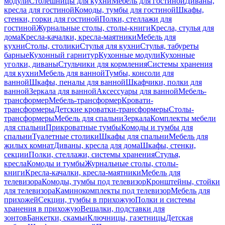
модули
Столешницы для кухни
Мебель для гостиной
Диваны,
кресла для гостиной
Комоды, тумбы для гостиной
Шкафы,
стенки, горки для гостиной
Полки, стеллажи для
гостиной
Журнальные столы, столы-книги
Кресла, стулья для
дома
Кресла-качалки, кресла-маятники
Мебель для
кухни
Столы, столики
Стулья для кухни
Стулья, табуреты
барные
Кухонный гарнитур
Кухонные модули
Кухонные
уголки, диваны
Стульчики для кормления
Системы хранения
для кухни
Мебель для ванной
Тумбы, консоли для
ванной
Шкафы, пеналы для ванной
Шкафчики, полки для
ванной
Зеркала для ванной
Аксессуары для ванной
Мебель-
трансформер
Мебель-трансформер
Кровати-
трансформеры
Детские кроватки-трансформеры
Столы-
трансформеры
Мебель для спальни
Зеркала
Комплекты мебели
для спальни
Прикроватные тумбы
Комоды и тумбы для
спальни
Туалетные столики
Шкафы для спальни
Мебель для
жилых комнат
Диваны, кресла для дома
Шкафы, стенки,
секции
Полки, стеллажи, системы хранения
Стулья,
кресла
Комоды и тумбы
Журнальные столы, столы-
книги
Кресла-качалки, кресла-маятники
Мебель для
телевизора
Комоды, тумбы под телевизор
Кронштейны, стойки
для телевизора
Каминокомплекты под телевизор
Мебель для
прихожей
Секции, тумбы в прихожую
Полки и системы
хранения в прихожую
Вешалки, подставки для
зонтов
Банкетки, скамьи
Ключницы, газетницы
Детская