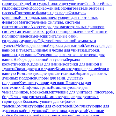
гарнитуры
Биде
Писсуары
Полотенцесушители
Спа-бассейны с
гидромассажем
Водоснабжение
Водонагреватели
Бытовые
насосы
Проточные фильтры для воды
Фильтры-
кувшины
Картриджи, комплектующие для проточных
фильтров
Магистральные фильтры, системы
сантехнические
Аксессуары для магистральных фильтров,
систем сантехнических
Трубы полипропиленовые
Фитинги
полипропиленовые
Расширительные баки,
гидроаккумуляторы
Обустройство ванной комнаты и
туалета
Мебель для ванной
Зеркала для ванной
Аксессуары для
ванной и туалета
Сиденья и чехлы для унитаза
Шторки,
карнизы для ванны
Стеклянные, пластиковые шторки для
ванны
Наборы для ванной и туалета
Зеркала
косметические
Сиденья для ванны
Коврики для ванной и
туалета
Экран-дверки в туалет
Комплектующие для мебели в
ванную
Комплектующие для сантехники
Экраны для ванн,
душевых поддонов
Опоры для ванн, душевых
поддонов
Комплектующие для ванн
Плинтусы для
сантехники
Сифоны, трапы
Комплектующие для
умывальников, моек
Комплектующие для унитазов, писсуаров,
биде
Бачки для унитазов
Комплектующие для душевых
гарнитуров
Комплектующие для сифонов,
трапов
Комплектующие для смесителей
Комплектующие для
душевых кабин, уголков
Сантехника для кухни
Кухонные
мойки
Кухонные мойки со смесителями
Смесители для