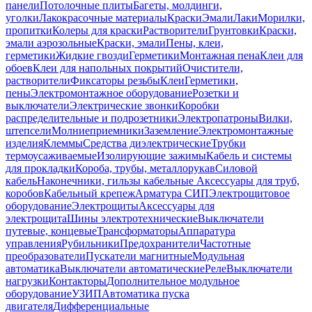
панели
Потолочные плиты
Багеты, молдинги,
уголки
Лакокрасочные материалы
Краски
Эмали
Лаки
Морилки,
пропитки
Колеры для краски
Растворители
Грунтовки
Краски,
эмали аэрозольные
Краски, эмали
Пены, клеи,
герметики
Жидкие гвозди
Герметики
Монтажная пена
Клеи для
обоев
Клеи для напольных покрытий
Очистители,
растворители
Фиксаторы резьбы
Клеи
Герметики,
пены
Электромонтажное оборудование
Розетки и
выключатели
Электрические звонки
Коробки
распределительные и подрозетники
Электропатроны
Вилки,
штепсели
Молниеприемники
Заземление
Электромонтажные
изделия
Клеммы
Средства диэлектрические
Трубки
термоусаживаемые
Изолирующие зажимы
Кабель и системы
для прокладки
Короба, трубы, металлорукав
Силовой
кабель
Наконечники, гильзы кабельные
Аксессуары для труб,
коробов
Кабельный крепеж
Арматура СИП
Электрощитовое
оборудование
Электрощиты
Аксессуары для
электрощита
Шины электротехнические
Выключатели
путевые, концевые
Трансформаторы
Аппаратура
управления
Рубильники
Предохранители
Частотные
преобразователи
Пускатели магнитные
Модульная
автоматика
Выключатели автоматические
Реле
Выключатели
нагрузки
Контакторы
Дополнительное модульное
оборудование
УЗИП
Автоматика пуска
двигателя
Дифференциальные