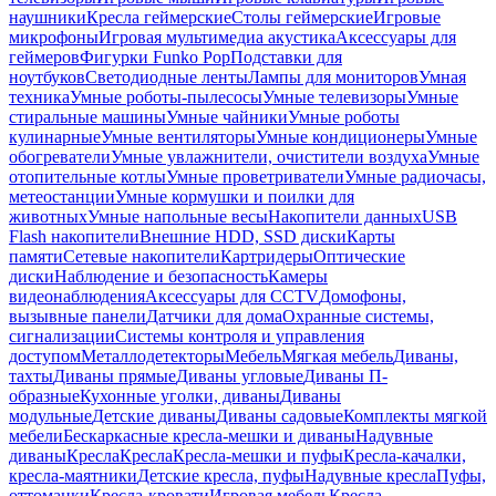
наушники
Кресла геймерские
Столы геймерские
Игровые
микрофоны
Игровая мультимедиа акустика
Аксессуары для
геймеров
Фигурки Funko Pop
Подставки для
ноутбуков
Светодиодные ленты
Лампы для мониторов
Умная
техника
Умные роботы-пылесосы
Умные телевизоры
Умные
стиральные машины
Умные чайники
Умные роботы
кулинарные
Умные вентиляторы
Умные кондиционеры
Умные
обогреватели
Умные увлажнители, очистители воздуха
Умные
отопительные котлы
Умные проветриватели
Умные радиочасы,
метеостанции
Умные кормушки и поилки для
животных
Умные напольные весы
Накопители данных
USB
Flash накопители
Внешние HDD, SSD диски
Карты
памяти
Сетевые накопители
Картридеры
Оптические
диски
Наблюдение и безопасность
Камеры
видеонаблюдения
Аксессуары для CCTV
Домофоны,
вызывные панели
Датчики для дома
Охранные системы,
сигнализации
Системы контроля и управления
доступом
Металлодетекторы
Мебель
Мягкая мебель
Диваны,
тахты
Диваны прямые
Диваны угловые
Диваны П-
образные
Кухонные уголки, диваны
Диваны
модульные
Детские диваны
Диваны садовые
Комплекты мягкой
мебели
Бескаркасные кресла-мешки и диваны
Надувные
диваны
Кресла
Кресла
Кресла-мешки и пуфы
Кресла-качалки,
кресла-маятники
Детские кресла, пуфы
Надувные кресла
Пуфы,
оттоманки
Кресла-кровати
Игровая мебель
Кресла