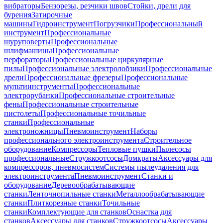
вибраторы
Бензорезы, резчики швов
Стойки, дрели для
бурения
Затирочные
машины
Гидроинструмент
Погрузчики
Профессиональный
инструмент
Профессиональные
шуруповерты
Профессиональные
шлифмашины
Профессиональные
перфораторы
Профессиональные циркулярные
пилы
Профессиональные электролобзики
Профессиональные
дрели
Профессиональные фрезеры
Профессиональные
мультиинструменты
Профессиональные
электрорубанки
Профессиональные строительные
фены
Профессиональные строительные
пистолеты
Профессиональные точильные
станки
Профессиональные
электроножницы
Пневмоинструмент
Наборы
профессионального электроинструмента
Строительное
оборудование
Компрессоры
Тепловые пушки
Пылесосы
профессиональные
Стружкоотсосы
Домкраты
Аксессуары для
компрессоров, пневмосистем
Системы пылеудаления для
электроинструмента
Пневмоинструмент
Станки и
оборудование
Деревообрабатывающие
станки
Ленточнопильные станки
Металлообрабатывающие
станки
Плиткорезные станки
Точильные
станки
Комплектующие для станков
Оснастка для
станков
Аксессуары для станков
Стружкоотсосы
Аксессуары