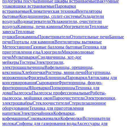
подогрева посуды
Винные шкафы встраиваемые
Вакуумные
упаковщики встраиваемые
Пароварки
встраиваемые
Климатическая техника
Вентиляторы
бытовые
Кондиционеры, сплит-системы
Охладители
воздуха
Водонагреватели
Увлажнители, очистители
воздуха
Камины, печи-камины
Обогреватели
Тепловые
завесы
Тепловые
пушки
Биокамины
Проветриватели
Отопительные печи
Банные
печи
Порталы для каминов
Вентиляторы вытяжные
Метеостанции
Газовые баллоны бытовые
Техника для
приготовления еды
Аэрогрили
Микроволновые
печи
Мультиварки
Сэндвичницы, хот-дог
мейкеры
Тостеры
Электрогрили,
электрошашлычницы
Вафельницы, орешницы,
кексницы
Хлебопечки
Ростеры, мини-печи
Йогуртницы,
мороженицы
Фризеры
Блинницы
Пароварки
Автоклавы для
консервирования
Сыроварни
Фритюрницы, фондю-
фритюрницы
Яйцеварки
Попкорницы
Техника для
дома
Пылесосы
Пылесосы профессиональные
Роботы-
пылесосы, мойщики окон
Пароочистители
Электровеники,
электрошвабры
Стеклоочистители
Стерилизационное
оборудование
Техника для приготовления
напитков
Электрочайники
Кофеварки,
кофемашины
Соковыжималки
Кофемолки
Вспениватели
молока
Сифоны для газирования воды
Аксессуары для