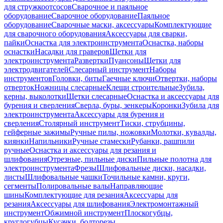
для стружкоотсосов
Сварочное и паяльное
оборудование
Сварочное оборудование
Паяльное
оборудование
Сварочные маски, аксессуары
Комплектующие
для сварочного оборудования
Аксессуары для сварки,
пайки
Оснастка для электроинструмента
Оснастка, наборы
оснастки
Насадки для граверов
Щетки для
электроинструмента
Развертки
Пуансоны
Щетки для
электродвигателей
Слесарный инструмент
Наборы
инструментов
Головки, биты
Гаечные ключи
Отвертки, наборы
отверток
Ножницы слесарные
Клещи строительные
Зубила,
керны, выколотки
Щетки слесарные
Оснастка и аксессуары для
бурения и сверления
Сверла, буры, зенкеры
Коронки
Зубила для
электроинструмента
Аксессуары для бурения и
сверления
Столярный инструмент
Тиски, струбцины,
гейферные зажимы
Ручные пилы, ножовки
Молотки, кувалды,
киянки
Напильники
Ручные стамески
Рубанки, рашпили
ручные
Оснастка и аксессуары для резания и
шлифования
Отрезные, пильные диски
Пильные полотна для
электроинструмента
Фрезы
Шлифовальные диски, насадки,
листы
Шлифовальные чашки
Точильные камни, круги,
сегменты
Полировальные валы
Направляющие
шины
Комплектующие для резания
Аксессуары для
резания
Аксессуары для шлифования
Электромонтажный
инструмент
Обжимной инструмент
Плоскогубцы,
круглогубцы
Кусачки, болторезы,