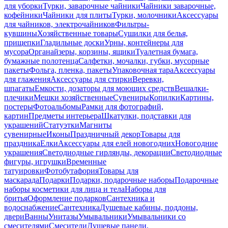
для уборки
Турки, заварочные чайники
Чайники заварочные,
кофейники
Чайники для плиты
Турки, молочники
Аксессуары
для чайников, электрочайников
Фильтры-
кувшины
Хозяйственные товары
Сушилки для белья,
прищепки
Гладильные доски
Урны, контейнеры для
мусора
Органайзеры, корзины, ящики
Туалетная бумага,
бумажные полотенца
Салфетки, мочалки, губки, мусорные
пакеты
Фольга, пленка, пакеты
Упаковочная тара
Аксессуары
для глажения
Аксессуары для стирки
Веревки,
шпагаты
Емкости, дозаторы для моющих средств
Вешалки-
плечики
Мешки хозяйственные
Сувениры
Копилки
Картины,
постеры
Фотоальбомы
Рамки для фотографий,
картин
Предметы интерьера
Шкатулки, подставки для
украшений
Статуэтки
Магниты
сувенирные
Иконы
Праздничный декор
Товары для
праздника
Елки
Аксессуары для елей новогодних
Новогодние
украшения
Светодиодные гирлянды, декорации
Светодиодные
фигуры, игрушки
Временные
татуировки
Фотобутафория
Товары для
маскарада
Подарки
Подарки, подарочные наборы
Подарочные
наборы косметики для лица и тела
Наборы для
бритья
Оформление подарков
Сантехника и
водоснабжение
Сантехника
Душевые кабины, поддоны,
двери
Ванны
Унитазы
Умывальники
Умывальники со
смесителями
Смесители
Душевые панели,