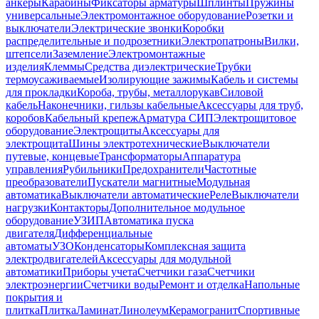
анкеры
Карабины
Фиксаторы арматуры
Шплинты
Пружины
универсальные
Электромонтажное оборудование
Розетки и
выключатели
Электрические звонки
Коробки
распределительные и подрозетники
Электропатроны
Вилки,
штепсели
Заземление
Электромонтажные
изделия
Клеммы
Средства диэлектрические
Трубки
термоусаживаемые
Изолирующие зажимы
Кабель и системы
для прокладки
Короба, трубы, металлорукав
Силовой
кабель
Наконечники, гильзы кабельные
Аксессуары для труб,
коробов
Кабельный крепеж
Арматура СИП
Электрощитовое
оборудование
Электрощиты
Аксессуары для
электрощита
Шины электротехнические
Выключатели
путевые, концевые
Трансформаторы
Аппаратура
управления
Рубильники
Предохранители
Частотные
преобразователи
Пускатели магнитные
Модульная
автоматика
Выключатели автоматические
Реле
Выключатели
нагрузки
Контакторы
Дополнительное модульное
оборудование
УЗИП
Автоматика пуска
двигателя
Дифференциальные
автоматы
УЗО
Конденсаторы
Комплексная защита
электродвигателей
Аксессуары для модульной
автоматики
Приборы учета
Счетчики газа
Счетчики
электроэнергии
Счетчики воды
Ремонт и отделка
Напольные
покрытия и
плитка
Плитка
Ламинат
Линолеум
Керамогранит
Спортивные