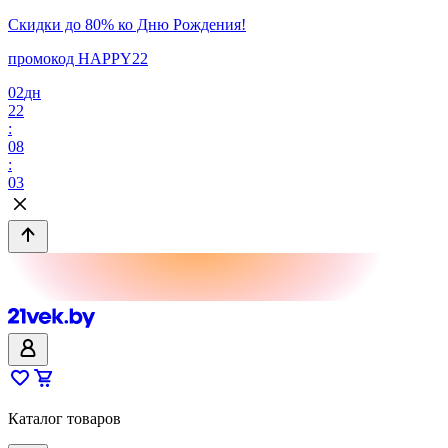
Скидки до 80% ко Дню Рождения!
промокод HAPPY22
02
дн
22
:
08
:
03
Каталог товаров