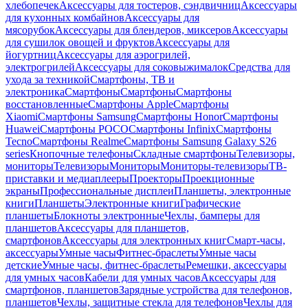
хлебопечек
Аксессуары для тостеров, сэндвичниц
Аксессуары
для кухонных комбайнов
Аксессуары для
мясорубок
Аксессуары для блендеров, миксеров
Аксессуары
для сушилок овощей и фруктов
Аксессуары для
йогуртниц
Аксессуары для аэрогрилей,
электрогрилей
Аксессуары для соковыжималок
Средства для
ухода за техникой
Смартфоны, ТВ и
электроника
Смартфоны
Смартфоны
Смартфоны
восстановленные
Смартфоны Apple
Смартфоны
Xiaomi
Смартфоны Samsung
Смартфоны Honor
Смартфоны
Huawei
Смартфоны POCO
Смартфоны Infinix
Смартфоны
Tecno
Смартфоны Realme
Смартфоны Samsung Galaxy S26
series
Кнопочные телефоны
Складные смартфоны
Телевизоры,
мониторы
Телевизоры
Мониторы
Мониторы-телевизоры
ТВ-
приставки и медиаплееры
Проекторы
Проекционные
экраны
Профессиональные дисплеи
Планшеты, электронные
книги
Планшеты
Электронные книги
Графические
планшеты
Блокноты электронные
Чехлы, бамперы для
планшетов
Аксессуары для планшетов,
смартфонов
Аксессуары для электронных книг
Смарт-часы,
аксессуары
Умные часы
Фитнес-браслеты
Умные часы
детские
Умные часы, фитнес-браслеты
Ремешки, аксессуары
для умных часов
Кабели для умных часов
Аксессуары для
смартфонов, планшетов
Зарядные устройства для телефонов,
планшетов
Чехлы, защитные стекла для телефонов
Чехлы для