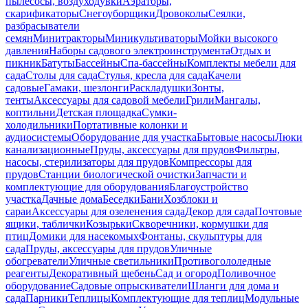
пылесосы, воздуходувки
Аэраторы,
скарификаторы
Снегоуборщики
Дровоколы
Сеялки,
разбрасыватели
семян
Минитракторы
Миникультиваторы
Мойки высокого
давления
Наборы садового электроинструмента
Отдых и
пикник
Батуты
Бассейны
Спа-бассейны
Комплекты мебели для
сада
Столы для сада
Стулья, кресла для сада
Качели
садовые
Гамаки, шезлонги
Раскладушки
Зонты,
тенты
Аксессуары для садовой мебели
Грили
Мангалы,
коптильни
Детская площадка
Сумки-
холодильники
Портативные колонки и
аудиосистемы
Оборудование для участка
Бытовые насосы
Люки
канализационные
Пруды, аксессуары для прудов
Фильтры,
насосы, стерилизаторы для прудов
Компрессоры для
прудов
Станции биологической очистки
Запчасти и
комплектующие для оборудования
Благоустройство
участка
Дачные дома
Беседки
Бани
Хозблоки и
сараи
Аксессуары для озеленения сада
Декор для сада
Почтовые
ящики, таблички
Козырьки
Скворечники, кормушки для
птиц
Домики для насекомых
Фонтаны, скульптуры для
сада
Пруды, аксессуары для прудов
Уличные
обогреватели
Уличные светильники
Противогололедные
реагенты
Декоративный щебень
Сад и огород
Поливочное
оборудование
Садовые опрыскиватели
Шланги для дома и
сада
Парники
Теплицы
Комплектующие для теплиц
Модульные