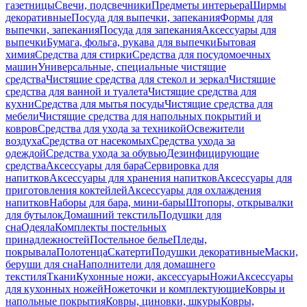
газетницы
Свечи, подсвечники
Предметы интерьера
Ширмы
декоративные
Посуда для выпечки, запекания
Формы для
выпечки, запекания
Посуда для запекания
Аксессуары для
выпечки
Бумага, фольга, рукава для выпечки
Бытовая
химия
Средства для стирки
Средства для посудомоечных
машин
Универсальные, специальные чистящие
средства
Чистящие средства для стекол и зеркал
Чистящие
средства для ванной и туалета
Чистящие средства для
кухни
Средства для мытья посуды
Чистящие средства для
мебели
Чистящие средства для напольных покрытий и
ковров
Средства для ухода за техникой
Освежители
воздуха
Средства от насекомых
Средства ухода за
одеждой
Средства ухода за обувью
Дезинфицирующие
средства
Аксессуары для бара
Сервировка для
напитков
Аксессуары для хранения напитков
Аксессуары для
приготовления коктейлей
Аксессуары для охлаждения
напитков
Наборы для бара, мини-бары
Штопоры, открывалки
для бутылок
Домашний текстиль
Подушки для
сна
Одеяла
Комплекты постельных
принадлежностей
Постельное белье
Пледы,
покрывала
Полотенца
Скатерти
Подушки декоративные
Маски,
беруши для сна
Наполнители для домашнего
текстиля
Ткани
Кухонные ножи, аксессуары
Ножи
Аксессуары
для кухонных ножей
Ножеточки и комплектующие
Ковры и
напольные покрытия
Ковры, циновки, шкуры
Ковры,