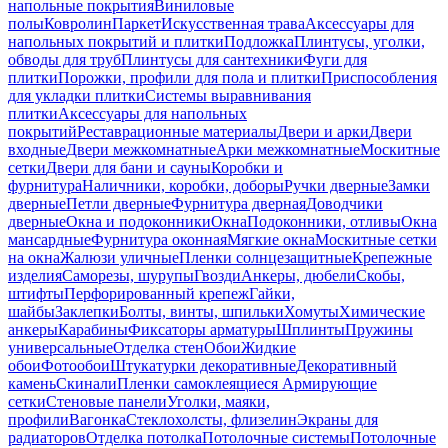
напольные покрытия
Виниловые
полы
Ковролин
Паркет
Искусственная трава
Аксессуары для
напольных покрытий и плитки
Подложка
Плинтусы, уголки,
обводы для труб
Плинтусы для сантехники
Фуги для
плитки
Порожки, профили для пола и плитки
Приспособления
для укладки плитки
Системы выравнивания
плитки
Аксессуары для напольных
покрытий
Реставрационные материалы
Двери и арки
Двери
входные
Двери межкомнатные
Арки межкомнатные
Москитные
сетки
Двери для бани и сауны
Коробки и
фурнитура
Наличники, коробки, доборы
Ручки дверные
Замки
дверные
Петли дверные
Фурнитура дверная
Доводчики
дверные
Окна и подоконники
Окна
Подоконники, отливы
Окна
мансардные
Фурнитура оконная
Мягкие окна
Москитные сетки
на окна
Жалюзи уличные
Пленки солнцезащитные
Крепежные
изделия
Саморезы, шурупы
Гвозди
Анкеры, дюбели
Скобы,
штифты
Перфорированный крепеж
Гайки,
шайбы
Заклепки
Болты, винты, шпильки
Хомуты
Химические
анкеры
Карабины
Фиксаторы арматуры
Шплинты
Пружины
универсальные
Отделка стен
Обои
Жидкие
обои
Фотообои
Штукатурки декоративные
Декоративный
камень
Скинали
Пленки самоклеящиеся
Армирующие
сетки
Стеновые панели
Уголки, маяки,
профили
Вагонка
Стеклохолсты, флизелин
Экраны для
радиаторов
Отделка потолка
Потолочные системы
Потолочные