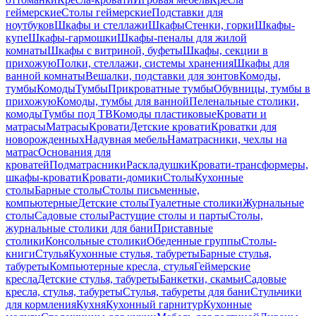
геймерские
Столы геймерские
Подставки для
ноутбуков
Шкафы и стеллажи
Шкафы
Стенки, горки
Шкафы-
купе
Шкафы-гармошки
Шкафы-пеналы для жилой
комнаты
Шкафы с витриной, буфеты
Шкафы, секции в
прихожую
Полки, стеллажи, системы хранения
Шкафы для
ванной комнаты
Вешалки, подставки для зонтов
Комоды,
тумбы
Комоды
Тумбы
Прикроватные тумбы
Обувницы, тумбы в
прихожую
Комоды, тумбы для ванной
Пеленальные столики,
комоды
Тумбы под ТВ
Комоды пластиковые
Кровати и
матрасы
Матрасы
Кровати
Детские кровати
Кроватки для
новорожденных
Надувная мебель
Наматрасники, чехлы на
матрас
Основания для
кроватей
Подматрасники
Раскладушки
Кровати-трансформеры,
шкафы-кровати
Кровати-домики
Столы
Кухонные
столы
Барные столы
Столы письменные,
компьютерные
Детские столы
Туалетные столики
Журнальные
столы
Садовые столы
Растущие столы и парты
Столы,
журнальные столики для бани
Приставные
столики
Консольные столики
Обеденные группы
Столы-
книги
Стулья
Кухонные стулья, табуреты
Барные стулья,
табуреты
Компьютерные кресла, стулья
Геймерские
кресла
Детские стулья, табуреты
Банкетки, скамьи
Садовые
кресла, стулья, табуреты
Стулья, табуреты для бани
Стульчики
для кормления
Кухня
Кухонный гарнитур
Кухонные