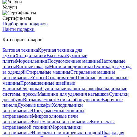
Услуги
Сертификаты
Подборщик подарков
Найти подарки
Категории товаров
Бытовая техника
Крупная техника для
кухни
Холодильники
Вытяжки
Кухонные
плиты
Морозильники
Посудомоечные машины
Настольные
плиты
Винные шкафы
Мини-холодильники
Техника для ухода
за одеждой
Стиральные машины
Стиральные машины
встраиваемые
Утюги
Отпариватели
Швейные, вышивальные
машины
Промышленные швейные
машины
Оверлоки
Сушильные машины, шкафы
Гладильные
системы, прессы
Машинки для удаления катышков
Сушилки
для обуви
Встраиваемая техника, оборудование
Варочные
панели
Духовые шкафы
Холодильники
встраиваемые
Посудомоечные машины
встраиваемые
Микроволновые печи
встраиваемые
Кофемашины встраиваемые
Комплекты
встраиваемой техники
Морозильники
встраиваемые
Измельчители пищевых отходов
Шкафы для