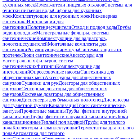
кухонных моек
Измельчители пищевых отходов
Системы для
очистки питьевой воды
Сифоны для кухонных
моек
Комплектующие для кухонных моек
Инженерная
сантехника
Инсталляции для
сантехники
Полотенцесушители
Отвод и подвод воды
Трубы
водопроводные
Магистральные фильтры, системы
сантехнические
Комплектующие для радиаторов,
полотенцесушителей
Монтажные комплекты для
сантехники
Регулирующая арматура
Системы защиты от
протечек
Люки сантехнические
Аксессуары для
магистральных фильтров, систем
сантехнических
Фитинги
Комплектующие для
инсталляций
Опрессовочные насосы
Сантехника для
общественных мест
Аксессуары для общественных
санузлов
Сушилки для рук
Дозаторы для общественных
санузлов
Сенсорные дозаторы для общественных
санузлов
Локтевые дозаторы для общественных
санузлов
Диспенсеры для бумажных полотенец
Диспенсеры
для туалетной бумаги
Канализация
Тросы сантехнические,
вантузы
Прочистные машины
Трубы, фитинги внутренней
канализации
Трубы, фитинги наружной канализации
Люки
канализационные
Теплый пол водяной
Трубы для теплого
пола
Коллекторы и комплектующие
Термостатика для теплого
пола
Автоматика для теплого
пола
Строительство
Строительные смеси и грунтовки
Клеевые