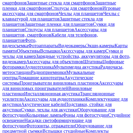
смартфонов
Защитные стекла для смартфонов
Защитные
пленки для смартфонов
Стилусы для смартфонов
Игровые
аксессуары для смартфонов
Чехлы для планшетов
Чехлы с
клавиатурой для планшетов
Защитные стекла для
планшетов
Защитные пленки для планшетов
Сумки для
планшетов
Стилусы для планшетов
Аксессуары для
планшетов, смартфонов
Кабели для телефонов,
планшетов
Фото,
видеосъемка
Фотоаппараты
Видеокамеры
Экшн-камеры
Карты
памяти
Объективы
Вспышки
Аксессуары для камер
Сумки и
чехлы для камер
Зарядные устройства, аккумуляторы для фото,
видеокамер
Аксессуары для объективов
Штативы
Цифровые
фоторамки
Аудиотехника
Мультимедиа акустика
Радиочасы,
метеостанции
Радиоприемники
Музыкальные
центры
Домашние кинотеатры
Акустические
системы
Проигрыватели виниловых пластинок
Аксессуары
для виниловых проигрывателей
Виниловые
пластинки
Инсталляционная акустика
Трансляционные
усилители
Аксессуары для аудиотехники
Комплектующие для
акустики
Акустические кабели
Подставки, стойки для
акустики
Сумки, чехлы для акустики
Оборудование для
фотостудии
Кольцевые лампы
Фоны для фотостудии
Студийное
освещение
Насадки светоформирующие для
фотостудии
Фотозонты, отражатели
Оборудование для
предметной съемки
Вспышки студийные
Комплекты