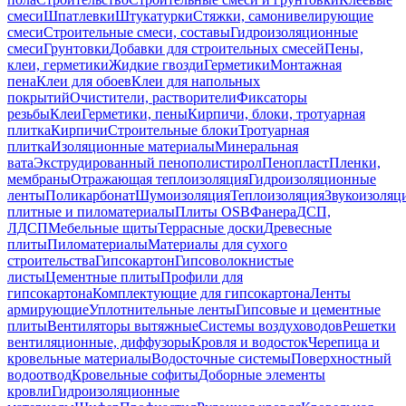
смеси
Шпатлевки
Штукатурки
Стяжки, самонивелирующие
смеси
Строительные смеси, составы
Гидроизоляционные
смеси
Грунтовки
Добавки для строительных смесей
Пены,
клеи, герметики
Жидкие гвозди
Герметики
Монтажная
пена
Клеи для обоев
Клеи для напольных
покрытий
Очистители, растворители
Фиксаторы
резьбы
Клеи
Герметики, пены
Кирпичи, блоки, тротуарная
плитка
Кирпичи
Строительные блоки
Тротуарная
плитка
Изоляционные материалы
Минеральная
вата
Экструдированный пенополистирол
Пенопласт
Пленки,
мембраны
Отражающая теплоизоляция
Гидроизоляционные
ленты
Поликарбонат
Шумоизоляция
Теплоизоляция
Звукоизоляц
плитные и пиломатериалы
Плиты OSB
Фанера
ДСП,
ЛДСП
Мебельные щиты
Террасные доски
Древесные
плиты
Пиломатериалы
Материалы для сухого
строительства
Гипсокартон
Гипсоволокнистые
листы
Цементные плиты
Профили для
гипсокартона
Комплектующие для гипсокартона
Ленты
армирующие
Уплотнительные ленты
Гипсовые и цементные
плиты
Вентиляторы вытяжные
Системы воздуховодов
Решетки
вентиляционные, диффузоры
Кровля и водосток
Черепица и
кровельные материалы
Водосточные системы
Поверхностный
водоотвод
Кровельные софиты
Доборные элементы
кровли
Гидроизоляционные