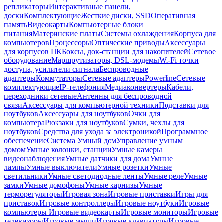
репликаторы
Интерактивные панели,
доски
Комплектующие
Жесткие диски, SSD
Оперативная
память
Видеокарты
Компьютерные блоки
питания
Материнские платы
Системы охлаждения
Корпуса для
компьютеров
Процессоры
Оптические приводы
Аксессуары
для корпусов ПК
Боксы, док-станции для накопителей
Сетевое
оборудование
Маршрутизаторы, DSL-модемы
Wi-Fi точки
доступа, усилители сигнала
Беспроводные
адаптеры
Коммутаторы
Сетевые адаптеры
Powerline
Сетевые
комплектующие
IP-телефония
Медиаконвертеры
Кабели,
переходники сетевые
Антенны для беспроводной
связи
Аксессуары для компьютерной техники
Подставки для
ноутбуков
Аксессуары для ноутбуков
Очки для
компьютера
Рюкзаки для ноутбуков
Сумки, чехлы для
ноутбуков
Средства для ухода за электроникой
Программное
обеспечение
Система Умный дом
Управление умным
домом
Умные колонки, станции
Умные камеры
видеонаблюдения
Умные датчики для дома
Умные
лампы
Умные выключатели
Умные розетки
Умные
светильники
Умные светодиодные ленты
Умные реле
Умные
замки
Умные домофоны
Умные карнизы
Умные
терморегуляторы
Игровая зона
Игровые приставки
Игры для
приставок
Игровые контроллеры
Игровые ноутбуки
Игровые
компьютеры
Игровые видеокарты
Игровые мониторы
Игровые
телевизоры
Игровые мыши
Игровые клавиатуры
Игровые